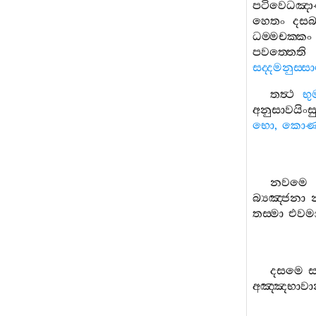
පටිවෙධඤාණ
හෙතං
දසබ
ධම‍්මචක‍්කං
පවත‍්තෙති
සද‍්දමනුස‍්ස
තත්‍ථ
භුම
අනුසාවයිංස
භො
,
කොණ‍
නවමෙ
බ්‍යඤ‍්ජනා
තස‍්මා
එවම
දසමෙ
ස
අඤ‍්ඤභාව