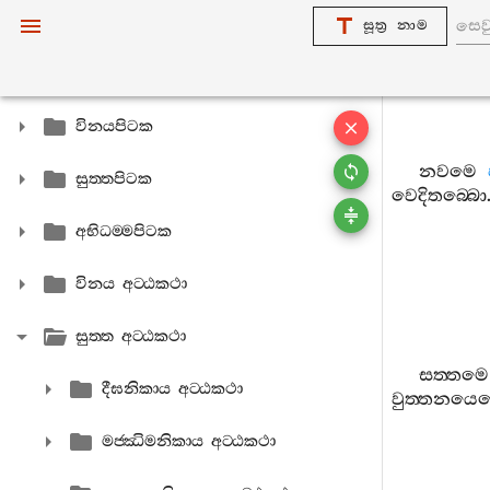
සූත්‍ර නාම
විනයපිටක
නවමෙ
සුත‍්තපිටක
වෙදිතබ‍්බො
අභිධම‍්මපිටක
විනය අට‍්ඨකථා
සුත‍්ත අට‍්ඨකථා
සත‍්තමෙ
දීඝනිකාය අට‍්ඨකථා
වුත‍්තනයෙ
මජ‍්ඣිමනිකාය අට‍්ඨකථා