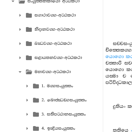
සංයුත‍්තනිකායො අට‍්ඨකථා
සගාථාවග‍්ග-අට‍්ඨකථා
නිදානවග‍්ග-අට‍්ඨකථා
සච‍්චසංයු
ඛන්‍ධවග‍්ග-අට‍්ඨකථා
චිත‍්තෙකග‍්
යොගො
ක
සළායතනවග‍්ග-අට‍්ඨකථා
චත‍්තාරි
සච‍
යොගො
ක
මහාවග‍්ග-අට‍්ඨකථා
යස‍්මා
ච
පටිවිද‍්ධක
1. මග‍්ගසංයුත‍්තං
2. බොජ‍්ඣඞ‍්ගසංයුත‍්තං
දුතියං
ක
3. සතිපට‍්ඨානසංයුත‍්තං
4. ඉන්‍ද්‍රියසංයුත‍්තං
තතියෙ