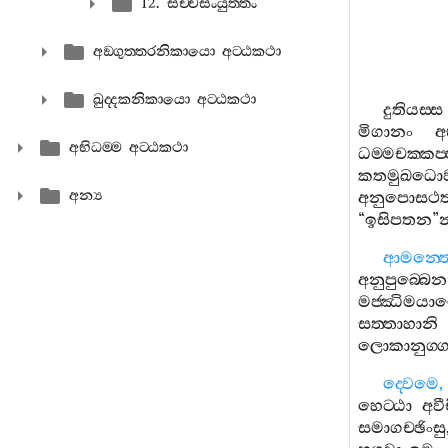
12. සච‍්චසංයුත‍්තං
අඞ‍්ගුත‍්තරනිකායො අට‍්ඨකථා
ඛුද‍්දකනිකායො අට‍්ඨකථා
දුතියස‍්ස
මිගානං
අ
අභිධම‍්ම අට‍්ඨකථා
ධම‍්මචක‍්කප‍
කතමුඛධොවන
අන්‍ය
අනුපොසථත්‍
“
ඉසිපතන
”
න
ආමන‍්තෙ
අනුපුබ‍්බෙන
මජ‍්ඣිමයා
සත‍්තාහානි
ලොකානුග‍
ද‍්වෙමෙ
හෙට‍්ඨා
අවී
සමාගච‍්ඡිංසු