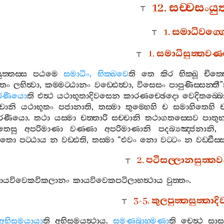
12.
සච‍්චසංයුත
1.
සමාධිවග‍්
1.
සමාධිසුත‍්තවණ
ත‍්තස‍්ස
පඨමෙ
සමාධිං
,
භික‍්ඛවෙ
ති
තෙ
කිර
භික‍්ඛූ
චිත‍
ගතං
ලභිත්‍වා
,
කම‍්මට‍්ඨානං
වඩ‍්ඪෙත්‍වා
,
විසෙසං
පාපුණිස‍්සන‍්තී
”
රණීයො
ති
එත්‍ථ
යථාභූතාදිවසෙන
කාරණච‍්ඡෙදො
වෙදිතබ‍්බ
්චානි
යථාභූතං
පජානාති
,
තස‍්මා
තුම‍්හෙහි
ච
සමාහිතෙහි
ච
රණීයො
.
තථා
යස‍්මා
චත‍්තාරි
සච‍්චානි
තථාගතස‍්සෙව
පාතු
තෙසු
අපරිමාණා
වණ‍්ණා
අපරිමාණානි
පදබ්‍යඤ‍්ජනානි
ාලතො
පට‍්ඨාය
න
වඩ‍්ඪති
,
තස‍්මා
“
එවං
නො
වට‍්ටං
න
වඩ‍්ඪිස‍්
2.
පටිසල‍්ලානසුත‍්ත
ායවිවෙකවිකලානං
කායවිවෙකපටිලාභත්‍ථාය
වුත‍්තං
.
3-5.
කුලපුත‍්තසුත‍්තා
අභිසමයායා
ති
අභිසමයත්‍ථාය
.
සමණබ්‍රාහ‍්මණා
ති
චෙත්‍ථ
සාස