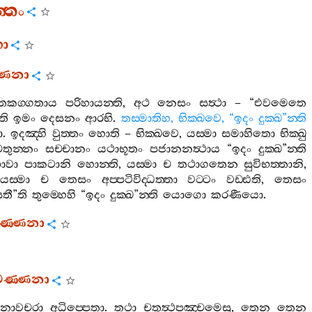
‍්තං
ගො
‍්ණනා
්තෙකග‍්ගතාය
පරිහායන‍්ති
,
අථ
නෙසං
සත්‍ථා
– “
එවමෙතෙ
ති
ඉමං
දෙසනං
ආරභි
.
තස‍්මාතිහ
,
භික‍්ඛවෙ
, “
ඉදං
දුක‍්ඛ
”
න‍්ති
ො
.
ඉදඤ‍්හි
වුත‍්තං
හොති
–
භික‍්ඛවෙ
,
යස‍්මා
සමාහිතො
භික‍්ඛු
තුන‍්නං
සච‍්චානං
යථාභූතං
පජානනත්‍ථාය
“
ඉදං
දුක‍්ඛ
”
න‍්ති
භාවා
පාකටානි
හොන‍්ති
,
යස‍්මා
ච
තථාගතෙන
සුවිභත‍්තානි
,
,
යස‍්මා
ච
තෙසං
අප‍්පටිවිද‍්ධත‍්තා
වට‍්ටං
වඩ‍්ඪති
,
තෙසං
සතී
”
ති
තුම‍්හෙහි
“
ඉදං
දුක‍්ඛ
”
න‍්ති
යොගො
කරණීයො
.
වණ‍්ණනා
දිවණ‍්ණනා
නාවචරා
අධිප‍්පෙතා
.
තථා
චතුත්‍ථපඤ‍්චමෙසු
,
තෙන
තෙන