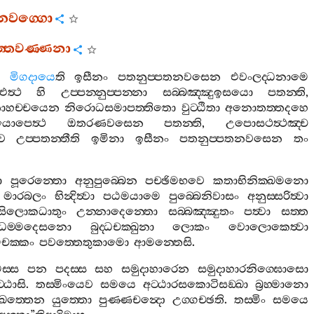
්තනවග‍්ගො
ුත‍්තවණ‍්ණනා
මිගදායෙ
ති
ඉසීනං
පතනුප‍්පතනවසෙන
එවංලද‍්ධනාමෙ
එත්‍ථ
හි
උප‍්පන‍්නුප‍්පන‍්නා
සබ‍්බඤ‍්ඤුඉසයො
පතන‍්ති
,
තාහච‍්චයෙන
නිරොධසමාපත‍්තිතො
වුට‍්ඨිතා
අනොතත‍්තදහෙ
යොපෙත්‍ථ
ඔතරණවසෙන
පතන‍්ති
,
උපොසථත්‍ථඤ‍්ච
ව
උප‍්පතන‍්තීති
ඉමිනා
ඉසීනං
පතනුප‍්පතනවසෙන
තං
ො
පූරෙන‍්තො
අනුපුබ‍්බෙන
පච‍්ඡිමභවෙ
කතාභිනික‍්ඛමනො
මාරබලං
භින්‍දිත්‍වා
පඨමයාමෙ
පුබ‍්බෙනිවාසං
අනුස‍්සරිත්‍වා
්සිලොකධාතුං
උන‍්නාදෙන‍්තො
සබ‍්බඤ‍්ඤුතං
පත්‍වා
සත‍්ත
ධම‍්මදෙසනො
බුද‍්ධචක‍්ඛුනා
ලොකං
වොලොකෙත්‍වා
මචක‍්කං
පවත‍්තෙතුකාමො
ආමන‍්තෙසි
.
ස‍්ස
පන
පදස‍්ස
සහ
සමුදාහාරෙන
සමුදාහාරනිග‍්ඝොසො
‍්ඨාසි
.
තස‍්මිංයෙව
සමයෙ
අට‍්ඨාරසකොටිසඞ‍්ඛා
බ්‍රහ‍්මානො
්ඛත‍්තෙන
යුත‍්තො
පුණ‍්ණචන්‍දො
උග‍්ගච‍්ඡති
.
තස‍්මිං
සමයෙ