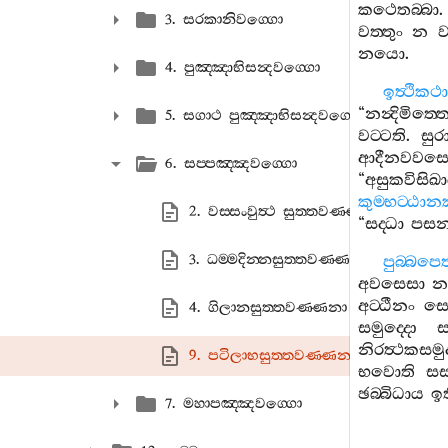
කථෙතබ‍්බා
3. සරකානිවග‍්ගො
වත‍්තුං
න
ව
නයො
.
4. පුඤ‍්ඤාභිසන්‍දවග‍්ගො
ඉත්‍ථිකථා
“
නන්‍දිමිත‍්
5. සගාථ පුඤ‍්ඤාභිසන්‍දවග‍්ගො
වට‍්ටති
.
සුර
ආදීනවවස
6. සප‍්පඤ‍්ඤවග‍්ගො
“
අසුකවිසිඛ
කුම‍්භට‍්ඨා
2. වස‍්සංවුත්‍ථ සුත‍්තවණ‍්ණනා
“
සද‍්ධා
පසන‍
3. ධම‍්මදින‍්නසුත‍්තවණ‍්ණනා
පුබ‍්බප
අවසෙසා
න
අට‍්ඨීනං
සෙ
4. ගිලානසුත‍්තවණ‍්ණනා
සමුද‍්දො
නිරත්‍ථකසමුද
9. පටිලාභසුත‍්තවණ‍්ණනා
භවොති
සස
ඡබ‍්බිධාය
ඉ
7. මහාපඤ‍්ඤවග‍්ගො