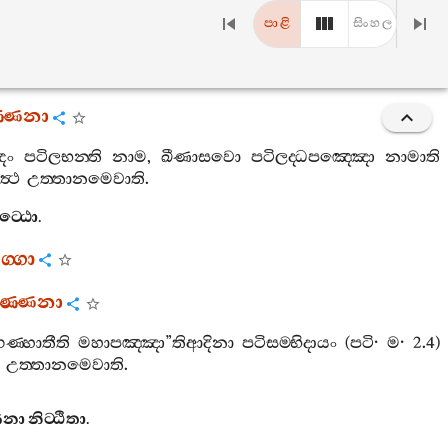
පාළි
සිංහල
‍්ණනා
ඤං
පටිලභන‍්ති
නාම
,
ඛීණාසවො
පටිලද‍්ධපඤ‍්ඤො
නාමාති
ත්‍ථ
උත‍්තානමෙවාති
.
ට‍්ඨො
.
්ගො
වණ‍්ණනා
්ගණ‍්හාතීති
මහාපඤ‍්ඤා
”
තිආදිනා
පටිසම‍්භිදායං
(
පටි
·
ම
· 2.4)
උත‍්තානමෙවාති
.
ණනා
නිට‍්ඨිතා
.