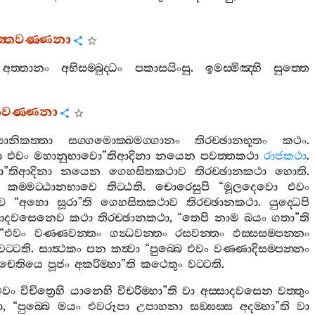
ත‍්තවණ‍්ණනා
අත‍්තානං
අභිසම‍්බුද‍්ධං
පකාසයිංසු
.
ඉමස‍්මිඤ‍්හි
සුත‍්තෙ
්තවණ‍්ණනා
‍යානිකත‍්තා
සග‍්ගමොක‍්ඛමග‍්ගානං
තිරච‍්ඡානභූතං
කථං
.
ො
එවං
මහානුභාවො
”
තිආදිනා
නයෙන
පවත‍්තකථා
රාජකථා
.
ො
”
තිආදිනා
නයෙන
ගෙහසිතකථාව
තිරච‍්ඡානකථා
හොති
.
කම‍්මට‍්ඨානභාවෙ
තිට‍්ඨති
.
චොරෙසුපි
“
මූලදෙවො
එවං
්ච
“
අහො
සූරා
”
ති
ගෙහසිතකථාව
තිරච‍්ඡානකථා
.
යුද‍්ධෙපි
්සාදවසෙනෙව
කථා
තිරච‍්ඡානකථා
, “
තෙපි
නාම
ඛයං
ගතා
”
ති
“
එවං
වණ‍්ණවන‍්තං
ගන්‍ධවන‍්තං
රසවන‍්තං
ඵස‍්සසම‍්පන‍්නං
වට‍්ටති
.
සාත්‍ථකං
පන
කත්‍වා
“
පුබ‍්බෙ
එවං
වණ‍්ණාදිසම‍්පන‍්නං
චෙතියෙ
පූජං
අකරිම‍්හා
”
ති
කථෙතුං
වට‍්ටති
.
එවං
විචිත්‍රෙහි
යානෙහි
විචරිම‍්හා
”
ති
වා
අස‍්සාදවසෙන
වත‍්තුං
ා
, “
පුබ‍්බෙ
මයං
එවරූපා
උපාහනා
සඞ‍්ඝස‍්ස
අදම‍්හා
”
ති
වා