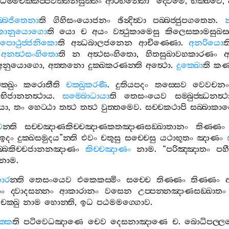
ධම‍්මචක‍්කප‍්පවත‍්තනසුත‍්තං
ආරභන‍්තො
“
ද‍්වෙමෙ
,
භික‍්ඛවෙ
,
‍්බජිතෙනා
ති
ගිහිසංයොජනං
ඡින්‍දිත්‍වා
පබ‍්බජ‍්ජුපගතෙන
.
ලිකානුයොගො
ති
යො
ච
අයං
වත්‍ථුකාමෙසු
කිලෙසකාමසුඛස‍
පොථුජ‍්ජනිකො
ති
අන්‍ධබාලජනෙන
ආචිණ‍්ණො
.
අනරියො
ත
.
අනත්‍ථසංහිතො
ති
න
අත්‍ථසංහිතො
,
හිතසුඛාවහකාරණං
අ
අනුයොගො
,
අත‍්තනො
දුක‍්ඛකරණන‍්ති
අත්‍ථො
.
දුක‍්ඛො
ති
කණ‍
‍්ඛුං
කරොතීති
චක‍්ඛුකරණී
.
දුතියපදං
තස‍්සෙව
වෙවචනං
භිජානනත්‍ථාය
.
සම‍්බොධායා
ති
තෙසංයෙව
සම‍්බුජ‍්ඣනත්‍
යා
,
තං
හෙට‍්ඨා
තත්‍ථ
තත්‍ථ
වුත‍්තමෙව
.
සච‍්චකථාපි
සබ‍්බාක
ට
න‍්ති
සච‍්චඤාණකිච‍්චඤාණකතඤාණසඞ‍්ඛාතානං
තිණ‍්ණං
ඉදං
දුක‍්ඛසමුදය
”
න‍්ති
එවං
චතූසු
සච‍්චෙසු
යථාභූතං
ඤාණං
බ‍්බකිච‍්චජානනඤාණං
කිච‍්චඤාණං
නාම
. “
පරිඤ‍්ඤාතං
පහ
නාම
.
කාර
න‍්ති
තෙසංයෙව
එකෙකස‍්මිං
සච‍්චෙ
තිණ‍්ණං
තිණ‍්ණං
නං
ද‍්වාදසන‍්නං
ආකාරානං
වසෙන
උප‍්පන‍්නඤාණසඞ‍්ඛාතං
චක‍්ඛු
නාම
හොන‍්ති
,
ඉධ
පඨමමග‍්ගොව
.
්කෙ
ති
පටිවෙධඤාණෙ
චෙව
දෙසනාඤාණෙ
ච
.
බොධිපල‍්ලඞ