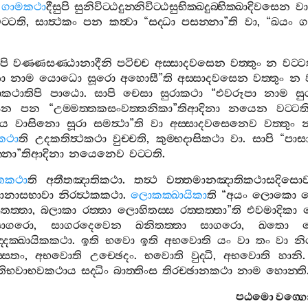
.
ගාමකථා
දීසුපි
සුනිවිට‍්ඨදුන‍්නිවිට‍්ඨසුභික‍්ඛදුබ‍්භික‍්ඛාදිවසෙන
වා
ට‍්ටති
,
සාත්‍ථකං
පන
කත්‍වා
“
සද‍්ධා
පසන‍්නා
”
ති
වා
, “
ඛයං
ග
පි
වණ‍්ණසණ‍්ඨානාදීනි
පටිච‍්ච
අස‍්සාදවසෙන
වත‍්තුං
න
වට‍්ට
තො
නාම
යොධො
සූරො
අහොසී
”
ති
අස‍්සාදවසෙන
වත‍්තුං
න
ාකථාතිපි
පාඨො
.
සාපි
චෙසා
සුරාකථා
“
එවරූපා
නාම
සු
ෙන
පන
“
උම‍්මත‍්තකසංවත‍්තනිකා
”
තිආදිනා
නයෙන
වට‍්ටත
ාය
වාසිනො
සූරා
සමත්‍ථා
”
ති
වා
අස‍්සාදවසෙනෙව
වත‍්තුං
නකථා
ති
උදකතිත්‍ථකථා
වුච‍්චති
,
කුම‍්භදාසිකථා
වා
.
සාපි
“
පාසා
්නා
”
තිආදිනා
නයෙනෙව
වට‍්ටති
.
ෙතකථා
ති
අතීතඤාතිකථා
.
තත්‍ථ
වත‍්තමානඤාතිකථාසදිසො
ානාසභාවා
නිරත්‍ථකකථා
.
ලොකක‍්ඛායිකා
ති
“
අයං
ලොකො
තත‍්තා
,
බලාකා
රත‍්තා
ලොහිතස‍්ස
රත‍්තත‍්තා
”
ති
එවමාදිකා
සාගරො
,
සාගරදෙවෙන
ඛනිතත‍්තා
සාගරො
,
ඛතො
‍්දක‍්ඛායිකකථා
.
ඉති
භවො
ඉති
අභවොති
යං
වා
තං
වා
නි
‍්සතං
,
අභවොති
උච‍්ඡෙදං
.
භවොති
වුද‍්ධි
,
අභවොති
හානි
තිභවාභවකථාය
සද‍්ධිං
බාත‍්තිංස
තිරච‍්ඡානකථා
නාම
හොන‍්ති
පඨමො
වග‍්ග