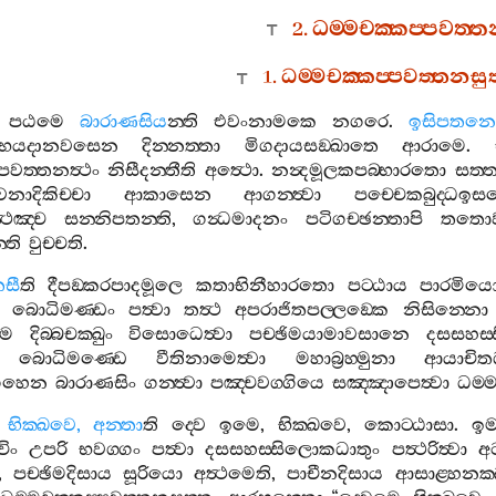
2.
ධම‍්මචක‍්කප‍්පවත‍
1.
ධම‍්මචක‍්කප‍්පවත‍්තනස
පඨමෙ
බාරාණසිය
න‍්ති
එවංනාමකෙ
නගරෙ
.
ඉසිපතනෙ
භයදානවසෙන
දින‍්නත‍්තා
මිගදායසඞ‍්ඛාතෙ
ආරාමෙ
.
්පවත‍්තනත්‍ථං
නිසීදන‍්තීති
අත්‍ථො
.
නන්‍දමූලකපබ‍්භාරතො
සත‍්
ාදිකිච‍්චා
ආකාසෙන
ආගන‍්ත්‍වා
පච‍්චෙකබුද‍්ධඉස
ථඤ‍්ච
සන‍්නිපතන‍්ති
,
ගන්‍ධමාදනං
පටිගච‍්ඡන‍්තාපි
තතො
‍්ති
වුච‍්චති
.
සී
ති
දීපඞ‍්කරපාදමූලෙ
කතාභිනීහාරතො
පට‍්ඨාය
පාරමිය
බොධිමණ‍්ඩං
පත්‍වා
තත්‍ථ
අපරාජිතපල‍්ලඞ‍්කෙ
නිසින‍්නො
මෙ
දිබ‍්බචක‍්ඛුං
විසොධෙත්‍වා
පච‍්ඡිමයාමාවසානෙ
දසසහස‍
බොධිමණ‍්ඩෙ
වීතිනාමෙත්‍වා
මහාබ්‍රහ‍්මුනා
ආයාචිත
්ගහෙන
බාරාණසිං
ගන‍්ත්‍වා
පඤ‍්චවග‍්ගියෙ
සඤ‍්ඤාපෙත්‍වා
ධම‍්
,
භික‍්ඛවෙ
,
අන‍්තා
ති
ද‍්වෙ
ඉමෙ
,
භික‍්ඛවෙ
,
කොට‍්ඨාසා
.
ඉම
චිං
උපරි
භවග‍්ගං
පත්‍වා
දසසහස‍්සිලොකධාතුං
පත්‍ථරිත්‍වා
අට
,
පච‍්ඡිමදිසාය
සූරියො
අත්‍ථමෙති
,
පාචීනදිසාය
ආසාළ‍්හනක‍