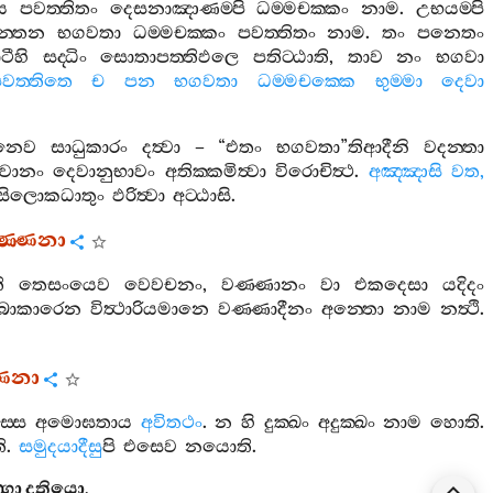
ය
පවත‍්තිතං
දෙසනාඤාණම‍්පි
ධම‍්මචක‍්කං
නාම
.
උභයම‍්පි
්තෙන
භගවතා
ධම‍්මචක‍්කං
පවත‍්තිතං
නාම
.
තං
පනෙතං
ටීහි
සද‍්ධිං
සොතාපත‍්තිඵලෙ
පතිට‍්ඨාති
,
තාව
නං
භගවා
වත‍්තිතෙ
ච
පන
භගවතා
ධම‍්මචක‍්කෙ
භුම‍්මා
දෙවා
ෙනෙව
සාධුකාරං
දත්‍වා
– “
එතං
භගවතා
”
තිආදීනි
වදන‍්තා
වානං
දෙවානුභාවං
අතික‍්කමිත්‍වා
විරොචිත්‍ථ
.
අඤ‍්ඤාසි
වත
,
්සිලොකධාතුං
ඵරිත්‍වා
අට‍්ඨාසි
.
ණ‍්ණනා
ි
තෙසංයෙව
වෙවචනං
,
වණ‍්ණානං
වා
එකදෙසා
යදිදං
‍්බාකාරෙන
විත්‍ථාරියමානෙ
වණ‍්ණාදීනං
අන‍්තො
නාම
නත්‍ථි
.
්ණනා
‍්ස
අමොඝතාය
අවිතථං
.
න
හි
දුක‍්ඛං
අදුක‍්ඛං
නාම
හොති
.
ි
.
සමුදයාදීසු
පි
එසෙව
නයොති
.
්ගො
දුතියො
.