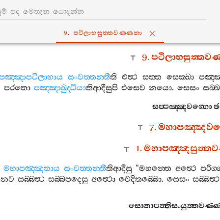
9. පටිලාභසුත‍්තවණ‍්ණනා
9.
පටිලාභසුත‍්තවණ
පඤ‍්ඤාපටිලාභාය
සංවත‍්තන‍්තී
ති
එත්‍ථ
සත‍්ත
සෙක‍්ඛා
පඤ‍්
.
පරතො
පඤ‍්ඤාබුද‍්ධියා
තිආදීසුපි
එසෙව
නයො
.
සෙසං
සබ‍්බ
සප‍්පඤ‍්ඤවග‍්ගො
ඡ
7.
මහාපඤ‍්ඤවග‍
1.
මහාපඤ‍්ඤසුත‍්ත
මහාපඤ‍්ඤතාය
සංවත‍්තන‍්තී
තිආදීසු
“
මහන‍්තෙ
අත්‍ථෙ
පරිග‍
නෙව
සබ‍්බත්‍ථ
සබ‍්බපදෙසු
අත්‍ථො
වෙදිතබ‍්බො
.
සෙසං
සබ‍්බත්‍ථ
සොතාපත‍්තිසංයුත‍්තවණ‍්