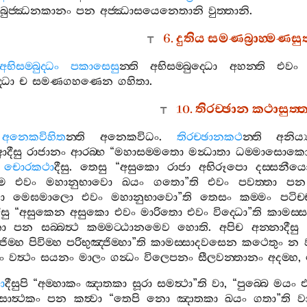
බුජ‍්ඣනකානං
පන
අජ‍්ඣාසයෙනෙතානි
වුත‍්තානි
.
6.
දුතිය
සමණබ්‍රාහ‍්මණසු
අභිසම‍්බුද‍්ධං
පකාසෙසු
න‍්ති
අභිසම‍්බුද‍්ධො
අහන‍්ති
එවං
‍්ධා
ච
සමණගහණෙන
ගහිතා
.
10.
තිරච‍්ඡාන
කථාසුත‍
අනෙකවිහිත
න‍්ති
අනෙකවිධං
.
තිරච‍්ඡානකථ
න‍්ති
අනිය්
ආදීසු
රාජානං
ආරබ‍්භ
“
මහාසම‍්මතො
මන්‍ධාතා
ධම‍්මාසොක
චොරකථා
දීසු
.
තෙසු
“
අසුකො
රාජා
අභිරූපො
දස‍්සනීය
ම
එවං
මහානුභාවො
ඛයං
ගතො
”
ති
එවං
පවත‍්තා
පන
ො
මෙඝමාලො
එවං
මහානුභාවො
”
ති
තෙසං
කම‍්මං
පටිච‍
ීසු
“
අසුකෙන
අසුකො
එවං
මාරිතො
එවං
විද‍්ධො
”
ති
කාමස‍
තා
පන
සබ‍්බත්‍ථ
කම‍්මට‍්ඨානමෙව
හොති
.
අපිච
අන‍්නාදීසු
ජිම‍්හ
පිවිම‍්හ
පරිභුඤ‍්ජිම‍්හා
”
ති
කාමස‍්සාදවසෙන
කථෙතුං
න
ං
වත්‍ථං
සයනං
මාලං
ගන්‍ධං
විලෙපනං
සීලවන‍්තානං
අදම‍්හ
,
ා
දීසුපි
“
අම‍්හාකං
ඤාතකා
සූරා
සමත්‍ථා
”
ති
වා
, “
පුබ‍්බෙ
මයං
සාත්‍ථකං
පන
කත්‍වා
“
තෙපි
නො
ඤාතකා
ඛයං
ගතා
”
ති
ව