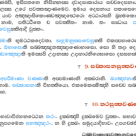
ම‍්පි
,
ඉසිපතනෙ
නිසින‍්නස‍්ස
ද‍්වාදසාකාරාය
සච‍්චදෙසනා
ලස‍්ස
උරෙ
පවත‍්තඤාණමෙව
.
ඉමාය
දෙසනාය
පකාසෙන‍
යාව
අඤ‍්ඤාසිකොණ‍්ඩඤ‍්ඤත්‍ථෙරො
අට‍්ඨාරසහි
බ්‍රහ‍්මකො
නාම
,
පතිට‍්ඨිතෙ
ච
පවත‍්තිතං
නාම
.
තං
සන්‍ධාය
ප
ාවෙසු
න‍්තිආදි
වුත‍්තං
.
‍්මා
ති
භූමට‍්ඨකදෙවතා
.
සද‍්දමනුස‍්සාවෙසු
න‍්ති
එකප‍්පහාර
ු
.
ඔභාසො
ති
සබ‍්බඤ‍්ඤුතඤ‍්ඤාණොභාසො
.
සො
හි
තදා
දෙ
්ඩඤ‍්ඤො
ති
ඉමස‍්සපි
උදානස‍්ස
උදාහාරනිග‍්ඝොසො
දසසහස‍
9.
සඞ‍්කාසනසුත‍්තව
අපරිමාණා
වණ‍්ණා
ති
අප‍්පමාණානි
අක‍්ඛරානි
.
බ්‍යඤ‍්ජනා
ත
නාම
.
සඞ‍්කාසනා
ති
විභත‍්තියො
.
එකමෙකස‍්මිඤ‍්හි
සච‍්චෙ
සබ
ාහ
.
10.
තථසුත‍්තවණ‍
භාවාවිජහනට‍්ඨෙන
තථං
.
දුක‍්ඛඤ‍්හි
දුක‍්ඛමෙව
වුත‍්තං
.
සභාවස
ානුපගමෙන
අනඤ‍්ඤථං
.
න
හි
දුක‍්ඛං
සමුදයාදිභාවං
උපගච‍්ඡත
ධම‍්මචක‍්කප‍්පවත‍්තනවග‍