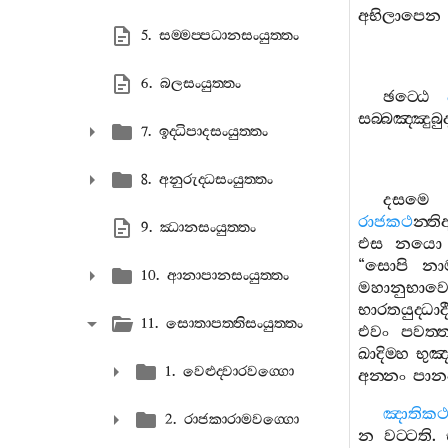
අභිලාපෙන
5. සම‍්මප‍්පධානසංයුත‍්තං
6. බලසංයුත‍්තං
ඡට‍්ඨෙ
සබ‍්බඤ‍්ඤුබුද
7. ඉද‍්ධිපාදසංයුත‍්තං
8. අනුරුද‍්ධසංයුත‍්තං
දසමෙ
රාජකථ
න‍්ති
9. ඣානසංයුත‍්තං
එස
නයො
“
සොපි
නා
10. ආනාපානසංයුත‍්තං
මහානුභාව
භාරතයුද‍්ධාද
11. සොතාපත‍්තිසංයුත‍්තං
එවං
පවත‍්
ඛාදිම‍්හ
භුඤ‍්
1. වෙළුද‍්වාරවග‍්ගො
අන‍්නං
පාන
ඤාතිකථ
2. රාජකාරාමවග‍්ගො
න
වට‍්ටති
.