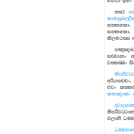
භගවා
ඉමං
තත්‍ථ
පබ
කාමසුඛල‍්
සන‍්තකො
.
සන‍්තකො
කිලමථස‍්ස
පඤ‍්ඤාචක
සච‍්චානං
අ
වත‍්තබ‍්බං
සි
තිපරිවට‍්
අරියසච‍්චං
,
එවං
කත‍්ත
කතඤාණං
ද‍්වාදසා
තිපරිවට‍්ටා
ඵලානි
ධම‍්ම
ධම‍්මචක‍