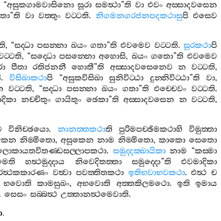
“
අසුකගාමවාසිනො
සූරා
සමත්‍ථා
”
ති
වා
එවං
අස‍්සාදවසෙන
තා
”
ති
වා
වත‍්තුං
වට‍්ටති
.
නිගමනගරජනපදකථාසු
පි
එසෙව
ති
, “
සද‍්ධා
පසන‍්නා
ඛයං
ගතා
”
ති
එවමෙව
වට‍්ටති
.
සූරකථා
පි
වට‍්ටති
, “
සද‍්ධො
පසන‍්නො
අහොසි
,
ඛයං
ගතො
”
ති
එවමෙව
රා
පීතා
රතිජනනී
හොතී
”
ති
අස‍්සාදවසෙනෙව
න
වට‍්ටති
,
ි
.
විසිඛාකථා
පි
“
අසුකවිසිඛා
සුනිවිට‍්ඨා
දුන‍්නිවිට‍්ඨා
”
ති
වා
,
න
වට‍්ටති
, “
සද‍්ධා
පසන‍්නා
ඛයං
ගතා
”
ති
එච‍්චෙවං
වට‍්ටති
.
දිකා
නච‍්චිතුං
ගායිතුං
ඡෙකා
”
ති
අස‍්සාදවසෙන
න
වට‍්ටති
,
ව
විනිච‍්ඡයො
.
නානත‍්තකථා
ති
පුරිමපච‍්ඡිමකථාහි
විමුත‍්තා
කෙන
නිම‍්මිතො
,
අසුකෙන
නාම
නිම‍්මිතො
,
කාකො
සෙතො
ලොකායතවිතණ‍්ඩසල‍්ලාපකථා
.
සමුද‍්දක‍්ඛායිකා
නාම
“
කස‍්මා
මෙති
හත්‍ථමුද‍්දාය
නිවෙදිතත‍්තා
සමුද‍්දො
”
ති
එවමාදිකා
රත්‍ථකකාරණං
වත්‍වා
පවත‍්තිතකථා
ඉතිභවාභවකථා
.
එත්‍ථ
ච
.
භවොති
කාමසුඛං
,
අභවොති
අත‍්තකිලමථො
.
ඉති
ඉමාය
.
සෙසං
සබ‍්බත්‍ථ
උත‍්තානත්‍ථමෙවාති
.
ො
.