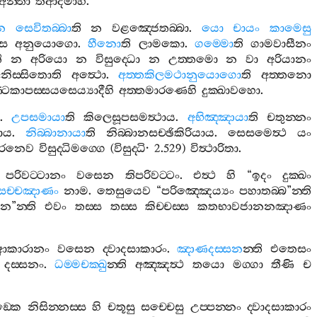
අන‍්තා
”
තිආදිමාහ
.
න
සෙවිතබ‍්බා
ති
න
වළඤ‍්ජෙතබ‍්බා
.
යො
චායං
කාමෙසු
්ස
අනුයොගො
.
හීනො
ති
ලාමකො
.
ගම‍්මො
ති
ගාමවාසීනං
ි
න
අරියො
න
විසුද‍්ධො
න
උත‍්තමො
න
වා
අරියානං
නිස‍්සිතොති
අත්‍ථො
.
අත‍්තකිලමථානුයොගො
ති
අත‍්තනො
්ටකාපස‍්සයසෙය්‍යාදීහි
අත‍්තමාරණෙහි
දුක‍්ඛාවහො
.
.
උපසමායා
ති
කිලෙසූපසමත්‍ථාය
.
අභිඤ‍්ඤායා
ති
චතුන‍්නං
ථාය
.
නිබ‍්බානායා
ති
නිබ‍්බානසච‍්ඡිකිරියාය
.
සෙසමෙත්‍ථ
යං
ාරෙනෙව
විසුද‍්ධිමග‍්ගෙ
(
විසුද‍්ධි
· 2.529)
විත්‍ථාරිතා
.
පරිවට‍්ටානං
වසෙන
තිපරිවට‍්ටං
.
එත්‍ථ
හි
“
ඉදං
දුක‍්ඛං
සච‍්චඤාණං
නාම
.
තෙසුයෙව
“
පරිඤ‍්ඤෙය්‍යං
පහාතබ‍්බ
”
න‍්ති
ීන
”
න‍්ති
එවං
තස‍්ස
තස‍්ස
කිච‍්චස‍්ස
කතභාවජානනඤාණං
ආකාරානං
වසෙන
ද‍්වාදසාකාරං
.
ඤාණදස‍්සන
න‍්ති
එතෙසං
දස‍්සනං
.
ධම‍්මචක‍්ඛු
න‍්ති
අඤ‍්ඤත්‍ථ
තයො
මග‍්ගා
තීණි
ච
‍්කෙ
නිසින‍්නස‍්ස
හි
චතූසු
සච‍්චෙසු
උප‍්පන‍්නං
ද‍්වාදසාකාරං