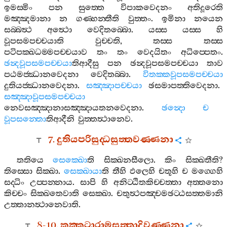
ඉමස‍්මිං
පන
සුත‍්තෙ
විපාකවෙදනං
අතිදූරෙති
මඤ‍්ඤමානා
න
ගණ‍්හන‍්තීති
වුත‍්තං
.
ඉමිනා
නයෙන
සබ‍්බත්‍ථ
අත්‍ථො
වෙදිතබ‍්බො
.
යස‍්ස
යස‍්ස
හි
වූපසමපච‍්චයාති
වුච‍්චති
,
තස‍්ස
තස‍්ස
පටිපක‍්ඛධම‍්මපච‍්චයාව
තං
තං
වෙදයිතං
අධිප‍්පෙතං
.
ඡන්‍දවූපසමපච‍්චයා
තිආදීසු
පන
ඡන්‍දවූපසමපච‍්චයා
තාව
පඨමජ‍්ඣානවෙදනා
වෙදිතබ‍්බා
.
විතක‍්කවූපසමපච‍්චයා
දුතියජ‍්ඣානවෙදනා
.
සඤ‍්ඤාපච‍්චයා
ඡසමාපත‍්තිවෙදනා
.
සඤ‍්ඤාවූපසමපච‍්චයා
නෙවසඤ‍්ඤානාසඤ‍්ඤායතනවෙදනා
.
ඡන්‍දො
ච
වූපසන‍්තො
තිආදීනි
වුත‍්තත්‍ථානෙව
.
7.
දුතියපරිසුද‍්ධසුත‍්තවණ‍්ණනා
තතියෙ
සෙක‍්ඛො
ති
සික‍්ඛනසීලො
.
කිං
සික‍්ඛතීති
?
තිස‍්සො
සික‍්ඛා
.
සෙක‍්ඛායා
ති
තීහි
ඵලෙහි
චතූහි
ච
මග‍්ගෙහි
සද‍්ධිං
උප‍්පන‍්නාය
.
සාපි
හි
අනිට‍්ඨිතකිච‍්චත‍්තා
අත‍්තනො
කිච‍්චං
සික‍්ඛතෙවාති
සෙක‍්ඛා
.
චතුත්‍ථපඤ‍්චමඡට‍්ඨසත‍්තමානි
උත‍්තානත්‍ථානෙවාති
.
8-10.
කුක‍්කුටාරාමසුත‍්තාදිවණ‍්ණනා