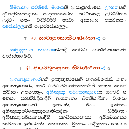
ගිම‍්හානං
පච‍්ඡිමෙ
මාසෙ
ති
ආසාළ‍්හමාසෙ
.
ඌහත
න‍්ති
ද‍්විපදචතුප‍්පදානං
පාදප‍්පහාරෙන
පථවීතලෙ
උට‍්ඨහිත්‍වා
උද‍්ධං
ගතං
වට‍්ටිවට‍්ටි
හුත්‍වා
ආකාසෙ
පක‍්ඛන‍්තං
.
රජොජල‍්ල
න‍්ති
පංසුරජොජල‍්ලං
.
37.
නාවාසුත‍්තානිවණ‍්ණනා
සාමුද‍්දිකාය
නාවායා
තිආදි
හෙට‍්ඨා
වාණිජකොපමෙ
විත්‍ථාරිතමෙව
.
41.
ආගන‍්තුකසුත‍්තානිවණ‍්ණනා
ආගන‍්තුකාගාර
න‍්ති
පුඤ‍්ඤත්‍ථිකෙහි
නගරමජ‍්ඣෙ
කතං
ආගන‍්තුකඝරං
,
යත්‍ථ
රාජරාජමහාමත‍්තෙහිපි
සක‍්කා
හොති
නිවාසං
උපගන‍්තුං
.
අභිඤ‍්ඤා
පරිඤ‍්ඤෙය්‍යා
ති
යථෙව
හි
තෙසං
පුරත්‍ථිමදිසාදීහි
ආගතානං
ඛත‍්තියාදීනං
වාසො
ආගන‍්තුකාගාරෙ
ඉජ‍්ඣති
,
එවං
ඉමෙසං
අභිඤ‍්ඤාපරිඤ‍්ඤෙය්‍යාතිආදීනං
ධම‍්මානං
අභිඤ‍්ඤාපරිජානනාදීහි
සහවිපස‍්සනස‍්ස
අරියමග‍්ගස‍්ස
භාවනාය
ඉජ‍්ඣන‍්ති
,
තෙනෙතං
වුත‍්තං
.
නදීසුත‍්තං
හෙට‍්ඨා