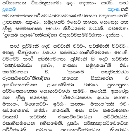
පරියායෙන
විභජිතුකාමො
ඉදං
දෙසනං
ආරභි
.
තත්‍ථ
දුක‍්ඛෙ
ඤාණ
න‍්ති
සවනසම‍්මසනපටිවෙධපච‍්චවෙක‍්ඛණවසෙන
චතූහාකාරෙහි
උප‍්පන‍්නං
ඤාණං
.
සමුදයෙපි
එසෙව
නයො
.
සෙසෙසු
පන
ද‍්වීසු
සම‍්මසනස‍්ස
අභාවා
තිවිධමෙව
වට‍්ටති
.
එවමෙතං
“
දුක‍්ඛෙ
ඤාණ
”
න‍්තිආදිනා
චතුසච‍්චකම‍්මට‍්ඨානං
දස‍්සිතං
.
තත්‍ථ
පුරිමානි
ද‍්වෙ
සච‍්චානි
වට‍්ටං
,
පච‍්ඡිමානි
විවට‍්ටං
.
තෙසු
භික‍්ඛුනො
වට‍්ටෙ
කම‍්මට‍්ඨානාභිනිවෙසො
හොති
,
විවට‍්ටෙ
නත්‍ථි
අභිනිවෙසො
.
පුරිමානි
හි
ද‍්වෙ
සච‍්චානි
“
පඤ‍්චක‍්ඛන්‍ධා
දුක‍්ඛං
,
තණ‍්හා
සමුදයො
”
ති
එවං
සඞ‍්ඛෙපෙන
ච
, “
කතමෙ
පඤ‍්චක‍්ඛන්‍ධා
රූපක‍්ඛන්‍ධො
”
තිආදිනා
නයෙන
විත්‍ථාරෙන
ච
ආචරියසන‍්තිකෙ
උග‍්ගණ‍්හිත්‍වා
වාචාය
පුනප‍්පුනං
පරිවත‍්තෙන‍්තො
යොගාවචරො
කම‍්මං
කරොති
.
ඉතරෙසු
පන
ද‍්වීසු
සච‍්චෙසු
– “
නිරොධසච‍්චං
ඉට‍්ඨං
කන‍්තං
මනාපං
,
මග‍්ගසච‍්චං
ඉට‍්ඨං
කන‍්තං
මනාප
”
න‍්ති
එවං
සවනෙනෙව
කම‍්මං
කරොති
.
සො
එවං
කරොන‍්තො
චත‍්තාරි
සච‍්චානි
එකපටිවෙධෙන
පටිවිජ‍්ඣති
,
එකාභිසමයෙන
අභිසමෙති
.
දුක‍්ඛං
පරිඤ‍්ඤාපටිවෙධෙන
පටිවිජ‍්ඣති
,
සමුදයං
පහානපටිවෙධෙන
,
නිරොධං