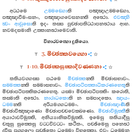
අට‍්ඨමෙ
උම‍්මඞ‍්ගො
ති
පඤ‍්ඤාඋම‍්මඞ‍්ගො
,
පඤ‍්ඤාවීමංසනං
,
පඤ‍්ඤාගවෙසනන‍්ති
අත්‍ථො
.
එවඤ‍්හි
ත්‍වං
ආවුසො
ති
ඉදං
තස‍්ස
පුච‍්ඡාපතිට‍්ඨාපනත්‍ථාය
ආහ
.
නවමදසමානි
උත‍්තානත්‍ථාමෙවාති
.
විහාරවග‍්ගො
දුතියො
.
3.
මිච‍්ඡත‍්තවග‍්ගො
1-10.
මිච‍්ඡත‍්තසුත‍්තාදිවණ‍්ණනා
තතියවග‍්ගස‍්ස
පඨමෙ
මිච‍්ඡත‍්ත
න‍්ති
මිච‍්ඡාසභාවං
.
සම‍්මත‍්ත
න‍්ති
සම‍්මාසභාවං
.
මිච‍්ඡාපටිපත‍්තාධිකරණහෙතූ
ති
මිච‍්ඡාපටිපත‍්තිකරණහෙතු
.
යස‍්මා
මිච‍්ඡාපටිපත‍්තිං
කරොති
,
තස‍්මාති
අත්‍ථො
.
නාරාධකො
ති
න
සම‍්පාදකො
.
ඤායං
ධම‍්ම
න‍්ති
අරියමග‍්ගධම‍්මං
.
මිච‍්ඡාඤාණී
ති
මිච‍්ඡාවිඤ‍්ඤාණො
මිච‍්ඡාපච‍්චවෙක‍්ඛණො
.
මිච‍්ඡාවිමුත‍්තී
ති
අයාථාවවිමුත‍්ති
,
අනිය්‍යානිකවිමුත‍්ති
.
ඉමෙසු
තතියාදීසු
චතූසු
සුත‍්තෙසු
වට‍්ටවිවට‍්ටං
කථිතං
,
පච‍්ඡිමෙසු
පනෙත්‍ථ
ද‍්වීසු
පුග‍්ගලො
පුච‍්ඡිතො
ධම‍්මො
විභත‍්තො
,
එවං
ධම‍්මෙන