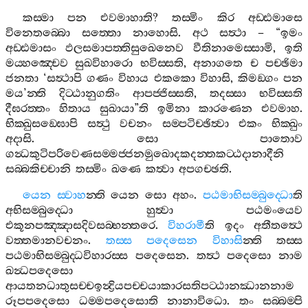
කස‍්මා
පන
එවමාහාති
?
තස‍්මිං
කිර
අඩ‍්ඪමාසෙ
විනෙතබ‍්බො
සත‍්තො
නාහොසි
.
අථ
සත්‍ථා
– “
ඉමං
අඩ‍්ඪමාසං
ඵලසමාපත‍්තිසුඛෙනෙව
වීතිනාමෙස‍්සාමි
,
ඉති
මය‍්හඤ‍්චෙව
සුඛවිහාරො
භවිස‍්සති
,
අනාගතෙ
ච
පච‍්ඡිමා
ජනතා
‘
සත්‍ථාපි
ගණං
විහාය
එකකො
විහාසි
,
කිමඞ‍්ගං
පන
මය
’
න‍්ති
දිට‍්ඨානුගතිං
ආපජ‍්ජිස‍්සති
,
තදස‍්සා
භවිස‍්සති
දීඝරත‍්තං
හිතාය
සුඛායා
”
ති
ඉමිනා
කාරණෙන
එවමාහ
.
භික‍්ඛුසඞ‍්ඝොපි
සත්‍ථු
වචනං
සම‍්පටිච‍්ඡිත්‍වා
එකං
භික‍්ඛුං
අදාසි
.
සො
පාතොව
ගන්‍ධකුටිපරිවෙණසම‍්මජ‍්ජනමුඛොදකදන‍්තකට‍්ඨදානාදීනි
සබ‍්බකිච‍්චානි
තස‍්මිං
ඛණෙ
කත්‍වා
අපගච‍්ඡති
.
යෙන
ස‍්වාහ
න‍්ති
යෙන
සො
අහං
.
පඨමාභිසම‍්බුද‍්ධො
ති
අභිසම‍්බුද‍්ධො
හුත්‍වා
පඨමංයෙව
එකූනපඤ‍්ඤාසදිවසබ‍්භන‍්තරෙ
.
විහරාමී
ති
ඉදං
අතීතත්‍ථෙ
වත‍්තමානවචනං
.
තස‍්ස
පදෙසෙන
විහාසි
න‍්ති
තස‍්ස
පඨමාභිසම‍්බුද‍්ධවිහාරස‍්ස
පදෙසෙන
.
තත්‍ථ
පදෙසො
නාම
ඛන්‍ධපදෙසො
ආයතනධාතුසච‍්චඉන්‍ද්‍රියපච‍්චයාකාරසතිපට‍්ඨානඣානනාම
රූපපදෙසො
ධම‍්මපදෙසොති
නානාවිධො
.
තං
සබ‍්බම‍්පි