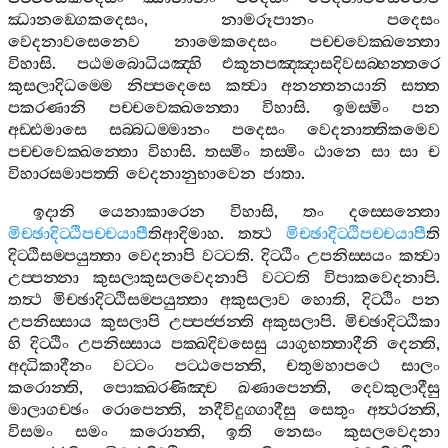
ඣානඞ‍්ගෙකදෙසං
,
නාමරූපානං
පදෙසං
වෙදනාවසෙනෙව
නාමෙකදෙසං
පච‍්චවෙක‍්ඛන‍්තො
විහාසි
.
පඨමබොධියඤ‍්හි
එකූනපඤ‍්ඤාසදිවසබ‍්භන‍්තරෙ
කුසලාදිධම‍්මෙ
නිප‍්පදෙසෙ
කත්‍වා
අනන‍්තනයානි
සත‍්ත
පකරණානි
පච‍්චවෙක‍්ඛන‍්තො
විහාසි
.
ඉමස‍්මිං
පන
අඩ‍්ඪමාසෙ
සබ‍්බධම‍්මානං
පදෙසං
වෙදනාත‍්තිකමෙව
පච‍්චවෙක‍්ඛන‍්තො
විහාසි
.
තස‍්මිං
තස‍්මිං
ඨානෙ
සා
සා
ච
විහාරසමාපත‍්ති
වෙදනානුභාවෙන
ජාතා
.
ඉදානි
යෙනාකාරෙන
විහාසි
,
තං
දස‍්සෙන‍්තො
මිච‍්ඡාදිට‍්ඨිපච‍්චයාපී
තිආදිමාහ
.
තත්‍ථ
මිච‍්ඡාදිට‍්ඨිපච‍්චයාපී
ති
දිට‍්ඨිසම‍්පයුත‍්තා
වෙදනාපි
වට‍්ටති
.
දිට‍්ඨිං
උපනිස‍්සයං
කත්‍වා
උප‍්පන‍්නා
කුසලාකුසලවෙදනාපි
වට‍්ටති
විපාකවෙදනාපි
.
තත්‍ථ
මිච‍්ඡාදිට‍්ඨිසම‍්පයුත‍්තා
අකුසලාව
හොති
,
දිට‍්ඨිං
පන
උපනිස‍්සාය
කුසලාපි
උප‍්පජ‍්ජන‍්ති
අකුසලාපි
.
මිච‍්ඡාදිට‍්ඨිකා
හි
දිට‍්ඨිං
උපනිස‍්සාය
පක‍්ඛදිවසෙසු
යාගුභත‍්තාදීනි
දෙන‍්ති
,
අද‍්ධිකාදීනං
වට‍්ටං
පට‍්ඨපෙන‍්ති
,
චතුමහාපථෙ
සාලං
කරොන‍්ති
,
පොක‍්ඛරණිඤ‍්ච
ඛණාපෙන‍්ති
,
දෙවකුලාදීසු
මාලාගච‍්ඡං
රොපෙන‍්ති
,
නදීවිදුග‍්ගාදීසු
සෙතුං
අත්‍ථරන‍්ති
,
විසමං
සමං
කරොන‍්ති
,
ඉති
නෙසං
කුසලවෙදනා