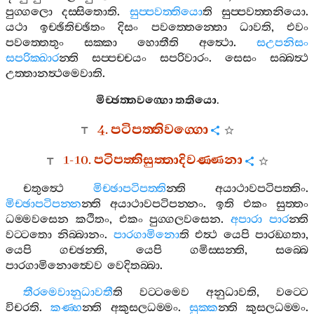
පුග‍්ගලො
දස‍්සිතොති
.
සුප‍්පවත‍්තියො
ති
සුප‍්පවත‍්තනියො
.
යථා
ඉච‍්ඡිතිච‍්ඡිතං
දිසං
පවත‍්තෙන‍්තො
ධාවති
,
එවං
පවත‍්තෙතුං
සක‍්කා
හොතීති
අත්‍ථො
.
සඋපනිසං
සපරික‍්ඛාර
න‍්ති
සප‍්පච‍්චයං
සපරිවාරං
.
සෙසං
සබ‍්බත්‍ථ
උත‍්තානත්‍ථමෙවාති
.
මිච‍්ඡත‍්තවග‍්ගො
තතියො
.
4.
පටිපත‍්තිවග‍්ගො
1-10.
පටිපත‍්තිසුත‍්තාදිවණ‍්ණනා
චතුත්‍ථෙ
මිච‍්ඡාපටිපත‍්ති
න‍්ති
අයාථාවපටිපත‍්තිං
.
මිච‍්ඡාපටිපන‍්න
න‍්ති
අයාථාවපටිපන‍්නං
.
ඉති
එකං
සුත‍්තං
ධම‍්මවසෙන
කථිතං
,
එකං
පුග‍්ගලවසෙන
.
අපාරා
පාර
න‍්ති
වට‍්ටතො
නිබ‍්බානං
.
පාරගාමිනො
ති
එත්‍ථ
යෙපි
පාරඞ‍්ගතා
,
යෙපි
ගච‍්ඡන‍්ති
,
යෙපි
ගමිස‍්සන‍්ති
,
සබ‍්බෙ
පාරගාමිනොත්‍වෙව
වෙදිතබ‍්බා
.
තීරමෙවානුධාවතී
ති
වට‍්ටමෙව
අනුධාවති
,
වට‍්ටෙ
විචරති
.
කණ‍්හ
න‍්ති
අකුසලධම‍්මං
.
සුක‍්ක
න‍්ති
කුසලධම‍්මං
.