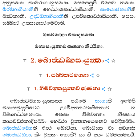
අනුසයො
කාමරාගානුසයො
.
සෙසෙසුපි
එසෙව
නයො
.
ඔරම‍්භාගියානී
ති
හෙට‍්ඨාකොට‍්ඨාසියානි
.
සංයොජනානී
ති
බන්‍ධනානි
.
උද‍්ධම‍්භාගියානී
ති
උපරිකොට‍්ඨාසියානි
.
සෙසං
සබ‍්බත්‍ථ
උත‍්තානත්‍ථමෙවාති
.
ඔඝවග‍්ගො
එකාදසමො
.
මග‍්ගසංයුත‍්තවණ‍්ණනා
නිට‍්ඨිතා
.
2.
බොජ‍්ඣඞ‍්ගසංයුත‍්තං
1.
පබ‍්බතවග‍්ගො
1.
හිමවන‍්තසුත‍්තවණ‍්ණනා
බොජ‍්ඣඞ‍්ගසංයුත‍්තස‍්ස
පඨමෙ
නාගා
ති
ඉමෙපි
මහාසමුද‍්දපිට‍්ඨෙ
ඌමිඅන‍්තරවාසිනොව
,
න
විමානට‍්ඨකනාගා
.
තෙසං
හිමවන‍්තං
නිස‍්සාය
කායවඩ‍්ඪනාදිසබ‍්බං
හෙට‍්ඨා
වුත‍්තනයෙනෙව
වෙදිතබ‍්බං
.
බොජ‍්ඣඞ‍්ගෙ
ති
එත්‍ථ
බොධියා
,
බොධිස‍්ස
වා
අඞ‍්ගාති
බොජ‍්ඣඞ‍්ගා
.
කිං
වුත‍්තං
හොති
?
යා
හි
අයං
ධම‍්මසාමග‍්ගී
,