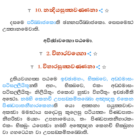
10.
නන්‍දියසුත‍්තවණ‍්ණනා
දසමෙ
පරිබ‍්බාජකො
ති
ඡන‍්නපරිබ‍්බාජකො
.
සෙසමෙත්‍ථ
උත‍්තානමෙවාති
.
අවිජ‍්ජාවග‍්ගො
පඨමො
.
2.
විහාරවග‍්ගො
1.
විහාරසුත‍්තවණ‍්ණනා
දුතියවග‍්ගස‍්ස
පඨමෙ
ඉච‍්ඡාමහං
,
භික‍්ඛවෙ
,
අඩ‍්ඪමාසං
පටිසල‍්ලීයිතු
න‍්ති
අහං
,
භික‍්ඛවෙ
,
එකං
අඩ‍්ඪමාසං
පටිසල‍්ලීයිතුං
නිලීයිතුං
එකොව
හුත්‍වා
විහරිතුං
ඉච‍්ඡාමීති
අත්‍ථො
.
නම‍්හි
කෙනචි
උපසඞ‍්කමිතබ‍්බො
අඤ‍්ඤත්‍ර
එකෙන
පිණ‍්ඩපාතනීහාරකෙනා
ති
යො
අත‍්තනා
පයුත‍්තවාචං
අකත්‍වා
මමත්‍ථාය
සද‍්ධෙසු
කුලෙසු
පටියත‍්තං
පිණ‍්ඩපාතං
නීහරිත්‍වා
මය‍්හං
උපනාමෙය්‍ය
,
තං
පිණ‍්ඩපාතනීහාරකං
එකං
භික‍්ඛුං
ඨපෙත්‍වා
නම‍්හි
අඤ‍්ඤෙන
කෙනචි
භික‍්ඛුනා
වා
ගහට‍්ඨෙන
වා
උපසඞ‍්කමිතබ‍්බොති
.