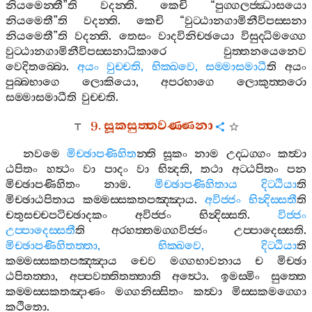
නියමෙන‍්තී
”
ති
වදන‍්ති
.
කෙචි
“
පුග‍්ගලජ‍්ඣාසයො
නියමෙතී
”
ති
වදන‍්ති
.
කෙචි
“
වුට‍්ඨානගාමිනීවිපස‍්සනා
නියමෙතී
”
ති
වදන‍්ති
.
තෙසං
වාදවිනිච‍්ඡයො
විසුද‍්ධිමග‍්ගෙ
වුට‍්ඨානගාමිනීවිපස‍්සනාධිකාරෙ
වුත‍්තනයෙනෙව
වෙදිතබ‍්බො
.
අයං
වුච‍්චති
,
භික‍්ඛවෙ
,
සම‍්මාසමාධී
ති
අයං
පුබ‍්බභාගෙ
ලොකියො
,
අපරභාගෙ
ලොකුත‍්තරො
සම‍්මාසමාධීති
වුච‍්චති
.
9.
සූකසුත‍්තවණ‍්ණනා
නවමෙ
මිච‍්ඡාපණිහිත
න‍්ති
සූකං
නාම
උද‍්ධග‍්ගං
කත්‍වා
ඨපිතං
හත්‍ථං
වා
පාදං
වා
භින්‍දති
,
තථා
අට‍්ඨපිතං
පන
මිච‍්ඡාපණිහිතං
නාම
.
මිච‍්ඡාපණිහිතාය
දිට‍්ඨියා
ති
මිච‍්ඡාඨපිතාය
කම‍්මස‍්සකතපඤ‍්ඤාය
.
අවිජ‍්ජං
භින්‍දිස‍්සතී
ති
චතුසච‍්චපටිච‍්ඡාදකං
අවිජ‍්ජං
භින්‍දිස‍්සති
.
විජ‍්ජං
උප‍්පාදෙස‍්සතී
ති
අරහත‍්තමග‍්ගවිජ‍්ජං
උප‍්පාදෙස‍්සති
.
මිච‍්ඡාපණිහිතත‍්තා
,
භික‍්ඛවෙ
,
දිට‍්ඨියා
ති
කම‍්මස‍්සකතපඤ‍්ඤාය
චෙව
මග‍්ගභාවනාය
ච
මිච‍්ඡා
ඨපිතත‍්තා
,
අප‍්පවත‍්තිතත‍්තාති
අත්‍ථො
.
ඉමස‍්මිං
සුත‍්තෙ
කම‍්මස‍්සකතඤාණං
මග‍්ගනිස‍්සිතං
කත්‍වා
මිස‍්සකමග‍්ගො
කථිතො
.