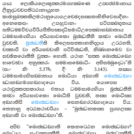
යාය
ලොකියලොකුත‍්තරමග‍්ගක‍්ඛණෙ
උප‍්පජ‍්ජමානාය
ලීනුද‍්ධච‍්චපතිට‍්ඨානායූහන
කාමසුඛත‍්තකිලමථානුයොගඋච‍්ඡෙදසස‍්සතාභිනිවෙසාදීනං
අනෙකෙසං
උපද‍්දවානං
පටිපක‍්ඛභූතාය
සතිධම‍්මවිචයවීරියපීතිපස‍්සද‍්ධිසමාධිඋපෙක‍්ඛාසඞ‍්ඛාතාය
ධම‍්මසාමග‍්ගියා
අරියසාවකො
බුජ‍්ඣතීති
කත්‍වා
බොධීති
වුච‍්චති
.
බුජ‍්ඣතී
ති
කිලෙසසන‍්තානනිද‍්දාය
උට‍්ඨහති
,
චත‍්තාරි
වා
අරියසච‍්චානි
පටිවිජ‍්ඣති
,
නිබ‍්බානමෙව
වා
සච‍්ඡිකරොතීති
වුත‍්තං
හොති
.
යථාහ
“
සත‍්ත
බොජ‍්ඣඞ‍්ගෙ
භාවෙත්‍වා
අනුත‍්තරං
සම‍්මාසම‍්බොධිං
අභිසම‍්බුද‍්ධො
”
ති
(
සං
·
නි
· 5.378;
දී
·
නි
· 3.143).
තස‍්සා
ධම‍්මසාමග‍්ගිසඞ‍්ඛාතාය
බොධියා
අඞ‍්ගාති
බොජ‍්ඣඞ‍්ගා
ඣානඞ‍්ගමග‍්ගඞ‍්ගාදයො
විය
.
යොපෙස
යථාවුත‍්තප‍්පකාරාය
එතාය
ධම‍්මසාමග‍්ගියා
බුජ‍්ඣතීති
කත්‍වා
අරියසාවකො
බොධීති
වුච‍්චති
,
තස‍්ස
බොධිස‍්ස
අඞ‍්ගාතිපි
බොජ‍්ඣඞ‍්ගා
සෙනඞ‍්ගරථඞ‍්ගාදයො
විය
.
තෙනාහු
අට‍්ඨකථාචරියා
– “
බුජ‍්ඣනකස‍්ස
පුග‍්ගලස‍්ස
අඞ‍්ගාති
වා
බොජ‍්ඣඞ‍්ගා
”
ති
.
අපිච
“
බොජ‍්ඣඞ‍්ගාති
කෙනට‍්ඨෙන
බොජ‍්ඣඞ‍්ගා
?
බොධාය
සංවත‍්තන‍්තීති
බොජ‍්ඣඞ‍්ගා
,
බුජ‍්ඣන‍්තීති