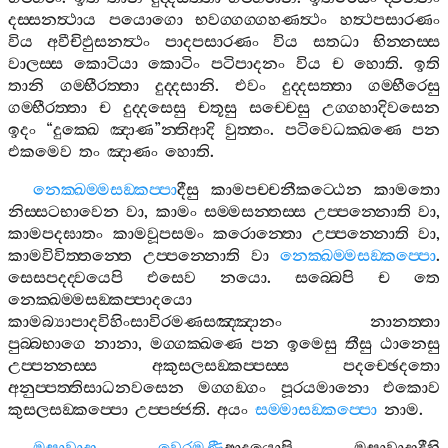
දස‍්සනත්‍ථාය
පයොගො
භවග‍්ගග‍්ගහණත්‍ථං
හත්‍ථපසාරණං
විය
අවීචිඵුසනත්‍ථං
පාදපසාරණං
විය
සතධා
භින‍්නස‍්ස
වාලස‍්ස
කොටියා
කොටිං
පටිපාදනං
විය
ච
හොති
.
ඉති
තානි
ගම‍්භීරත‍්තා
දුද‍්දසානි
.
එවං
දුද‍්දසත‍්තා
ගම‍්භීරෙසු
ගම‍්භීරත‍්තා
ච
දුද‍්දසෙසු
චතූසු
සච‍්චෙසු
උග‍්ගහාදිවසෙන
ඉදං
“
දුක‍්ඛෙ
ඤාණ
”
න‍්තිආදි
වුත‍්තං
.
පටිවෙධක‍්ඛණෙ
පන
එකමෙව
තං
ඤාණං
හොති
.
නෙක‍්ඛම‍්මසඞ‍්කප‍්පා
දීසු
කාමපච‍්චනීකට‍්ඨෙන
කාමතො
නිස‍්සටභාවෙන
වා
,
කාමං
සම‍්මසන‍්තස‍්ස
උප‍්පන‍්නොති
වා
,
කාමපදඝාතං
කාමවූපසමං
කරොන‍්තො
උප‍්පන‍්නොති
වා
,
කාමවිවිත‍්තන‍්තෙ
උප‍්පන‍්නොති
වා
නෙක‍්ඛම‍්මසඞ‍්කප‍්පො
.
සෙසපදද‍්වයෙපි
එසෙව
නයො
.
සබ‍්බෙපි
ච
තෙ
නෙක‍්ඛම‍්මසඞ‍්කප‍්පාදයො
කාමබ්‍යාපාදවිහිංසාවිරමණසඤ‍්ඤානං
නානත‍්තා
පුබ‍්බභාගෙ
නානා
,
මග‍්ගක‍්ඛණෙ
පන
ඉමෙසු
තීසු
ඨානෙසු
උප‍්පන‍්නස‍්ස
අකුසලසඞ‍්කප‍්පස‍්ස
පදච‍්ඡෙදතො
අනුප‍්පත‍්තිසාධනවසෙන
මග‍්ගඞ‍්ගං
පූරයමානො
එකොව
කුසලසඞ‍්කප‍්පො
උප‍්පජ‍්ජති
.
අයං
සම‍්මාසඞ‍්කප‍්පො
නාම
.