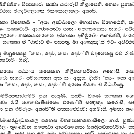
ඡිතිච‍්ඡිතං
විප‍්පකාරං
කත්‍වා
යථාරුචි
කීළාපෙති
.
තෙසං
පුත‍්
ට‍්ඨාය
ඡදෙවලොකෙ
එකකොලාහලං
අකාසි
.
්කො
චින‍්තෙසි
– “
අයං
අන්‍ධබාලො
මහාජනං
විහෙඨෙති
,
කර
කං
තක‍්කචාටිං
ආරොපෙත්‍වා
යානං
පෙසෙන‍්තො
නගරං
පවි
ල‍්ලකො
තක‍්කයානකෙන
අම‍්හාකං
අභිමුඛො
ආගච‍්ඡති
,
වාර
.
සක‍්කො
හි
“
රාජාව
මං
පස‍්සතු
,
මා
අඤ‍්ඤෙ
”
ති
එවං
අධිට‍්ඨ
ු
මනුස‍්සෙසු
“
කහං
,
දෙව
,
කහං
දෙවා
”
ති
වදන‍්තෙසු
එව
රාජ
්කචාටිං
භින්‍දි
.
ීසතො
පට‍්ඨාය
තක‍්කෙන
කිලින‍්නසරීරො
අහොසි
.
ස
ීරො
නගරං
පවිසන‍්තො
පුන
තං
අද‍්දස
.
දිස‍්වා
“
අයං
සො
අම
සා
“
කහං
,
දෙව
,
කහං
,
දෙවා
”
ති
ඉතො
චිතො
ච
විධාවිංසු
.
මවිප‍්පකාරමෙව
පුන
පාපුණි
.
තස‍්මිං
ඛණෙ
සක‍්කො
ග
ත්‍වං
මයි
තක‍්කවාණිජකො
එසො
”
ති
සඤ‍්ඤං
කරොසි
,
ස
ා
පුන
එවරූපං
අකාසී
”
ති
සන‍්තජ‍්ජෙත්‍වා
අගමාසි
.
ඉමිනා
කම
ම‍්මාසම‍්බුද‍්ධකාලෙ
පනෙස
චිත‍්තපත‍්තකොකිලො
නාම
හුත්‍ව
බඵලං
තුණ‍්ඩෙන
ගහෙත්‍වා
ආගච‍්ඡන‍්තො
භික‍්ඛුසඞ‍්ඝපරිවාරං
සත
‍්සාමි
.
අජ‍්ජ
පන
මෙ
ඉමං
අම‍්බපක‍්කං
අත්‍ථි
,
දසබලස‍්ස
තං
දස