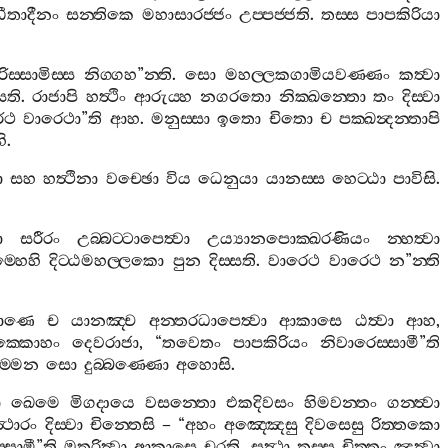
තධීතාදීනං
සන‍්තිකෙ
මහාසාරජ‍්ජං
උප‍්පජ‍්ජති
.
තස‍්ස
පාපකිරියා
ිස‍්සාමිස‍්ස
නිග‍්ගහ
”
න‍්ති
.
සො
මහල‍්ලකගාමියවණ‍්ණං
කත්‍වා
සති
.
රාජාපි
හත්‍ථිං
ආරුය‍්හ
නගරතො
නික‍්ඛන‍්තො
තං
දිස‍්වා
ෙථ
වාරෙථා
”
ති
ආහ
.
මනුස‍්සා
ඉතො
චිතො
ච
පක‍්ඛන්‍දන‍්තාපි
හි
.
ා
සහ
හත්‍ථිනා
වච‍්ඡො
විය
ධෙනුයා
යානස‍්ස
හෙට‍්ඨා
පාවිසි
.
ො
සරීරං
උබ‍්බට‍්ටාපෙත්‍වා
උය්‍යානපොක‍්ඛරණියං
න‍්හත්‍වා
‍්හෙහි
දිට‍්ඨමහල‍්ලකො
පුන
දිස‍්සති
.
වාරෙථ
වාරෙථ
න
”
න‍්ති
ොණෙ
ච
යානඤ‍්ච
අන‍්තරධාපෙත්‍වා
ආකාසෙ
ඨත්‍වා
ආහ
,
ක‍්කොහං
දෙවරාජා
, “
තවෙතං
පාපකිරියං
නිවාරෙස‍්සාමී
”
ති
‍්මෙන
සො
දුබ‍්බණ‍්ණො
අහොසි
.
ා
ඛෙමෙ
මිගදායෙ
වසන‍්තො
එකදිවසං
හිමවන‍්තං
ගන‍්ත්‍වා
්‍ථාරං
දිස‍්වා
චින‍්තෙසි
– “
අහං
අඤ‍්ඤෙසු
දිවසෙසු
රිත‍්තකො
‍්සාමී
”
ති
ඔතරිත්‍වා
ආකාසෙ
චරති
.
සත්‍ථා
තස‍්ස
චිත‍්තං
ඤත්‍වා