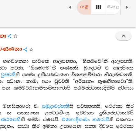
පාළි
සිංහල
ගො
තවණ‍්ණනා
භගවන‍්තො
සාවකෙ
ආලපන‍්තා
, “
භික‍්ඛවෙ
”
ති
ආලපන‍්ති
,
්‍වා
පච‍්ඡා
, “
භික‍්ඛවෙ
”
ති
භණන‍්ති
.
බුද‍්ධෙහි
ච
ආලපිතෙ
වුච‍්චතී
ති
යස‍්මා
දුතියජ‍්ඣානෙ
විතක‍්කවිචාරා
නිරුජ‍්ඣන‍්ති
,
යං
ඣානං
නාම
,
අයං
වුච‍්චති
“
අරියානං
තුණ‍්හීභාවො
”
ති
.
පන
කම‍්මට‍්ඨානමනසිකාරොපි
පඨමජ‍්ඣානාදීනිපි
අරියො
මනසිකාරො
ච
.
සමුදාචරන‍්තී
ති
පවත‍්තන‍්ති
.
ථෙරස‍්ස
කිර
ා
න
සන‍්තතො
උපට‍්ඨහිංසු
.
ඉච‍්චස‍්ස
දුතියජ‍්ඣානම‍්පි
ණ‍්ඨපෙහී
ති
සම‍්මා
ඨපෙහි
.
එකොදිභාවං
කරොහී
ති
එකග‍්ගං
‍්ඤතං
.
සත්‍ථා
කිර
ඉමිනා
උපායෙන
සත‍්ත
දිවසෙ
ථෙරස‍්ස