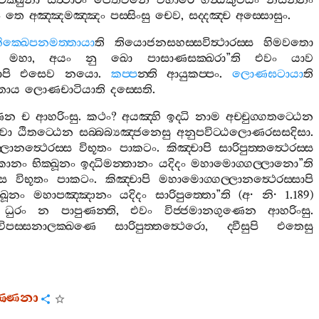
චක‍්ඛුනා
සත්‍ථාරං
ජෙතවනෙ
විහාරෙ
ගන්‍ධකුටියං
නිසින‍්නං
ං
තෙ
අඤ‍්ඤමඤ‍්ඤං
පස‍්සිංසු
චෙව
,
සද‍්දඤ‍්ච
අස‍්සොසුං
.
ක‍්ඛෙපනමත‍්තායා
ති
තියොජනසහස‍්සවිත්‍ථාරස‍්ස
හිමවතො
මහා
,
අයං
නු
ඛො
පාසාණසක‍්ඛරා
”
ති
එවං
යාව
පි
එසෙව
නයො
.
කප‍්ප
න‍්ති
ආයුකප‍්පං
.
ලොණඝටායා
ති
ිතාය
ලොණචාටියාති
දස‍්සෙති
.
ණෙන
ච
ආහරිංසු
.
කථං
?
අයඤ‍්හි
ඉද‍්ධි
නාම
අච‍්චුග‍්ගතට‍්ඨෙන
‍වා
ඨිතට‍්ඨෙන
සබ‍්බබ්‍යඤ‍්ජනෙසු
අනුපවිට‍්ඨලොණරසසදිසා
.
ලානත්‍ථෙරස‍්ස
විභූතං
පාකටං
.
කිඤ‍්චාපි
සාරිපුත‍්තත්‍ථෙරස‍්ස
කානං
භික‍්ඛූනං
ඉද‍්ධිමන‍්තානං
යදිදං
මහාමොග‍්ගල‍්ලානො
”
ති
්ස
විභූතං
පාකටං
.
කිඤ‍්චාපි
මහාමොග‍්ගල‍්ලානත්‍ථෙරස‍්සාපි
‍්ඛූනං
මහාපඤ‍්ඤානං
යදිදං
සාරිපුත‍්තො
”
ති
(
අ
·
නි
· 1.189)
ධුරං
න
පාපුණන‍්ති
,
එවං
විජ‍්ජමානගුණෙන
ආහරිංසු
.
විපස‍්සනාලක‍්ඛණෙ
සාරිපුත‍්තත්‍ථෙරො
,
ද‍්වීසුපි
එතෙසු
ණ‍්ණනා