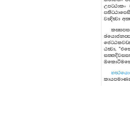
උපට‍්ඨාකං
පතිට‍්ඨාපෙස
වන්‍දිත්‍වා
අත
කස‍්සපසම
ඡයොජනප‍්
ජෙට‍්ඨකවඩ‍්
ඨත්‍වා
, “
එක
සත‍්තදිවසස
ඔකොටිම
හත්‍ථයො
කායපමාණන‍
සත‍්තමෙ
අපලිබුද‍්ධාය
න
එවරූපා