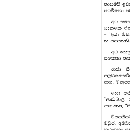
තාසම‍්පි
ඉච‍්
පථවිතො
ප
අථ
සක‍
යානකෙ
එ
– “
අයං
මහ
න
පස‍්සන‍්ති
අථ
තෙස
සක‍්කො
තක‍
රාජා
ස
අලඞ‍්කතසර
ආහ
.
මනුස‍්
සො
පඨ
“
අන්‍ධබාල
,
ආගතො
, “
ම
විපස‍්සීස
මධුරං
අම‍්
තථාගතං
පස