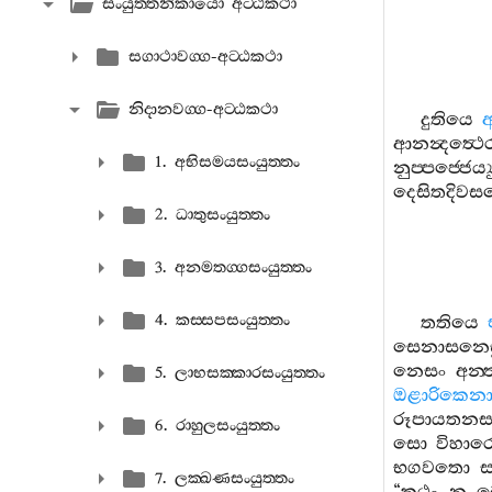
සංයුත‍්තනිකායො අට‍්ඨකථා
සගාථාවග‍්ග-අට‍්ඨකථා
නිදානවග‍්ග-අට‍්ඨකථා
දුතියෙ
අ
ආනන්‍දත්‍ථෙර
1. අභිසමයසංයුත‍්තං
නුප‍්පජ‍්ජෙය්‍ය
දෙසිතදිව
2. ධාතුසංයුත‍්තං
3. අනමතග‍්ගසංයුත‍්තං
4. කස‍්සපසංයුත‍්තං
තතියෙ
සෙනාසනෙස
නෙසං
අන‍
5. ලාභසක‍්කාරසංයුත‍්තං
ඔළාරිකෙන
රූපායතනසද
6. රාහුලසංයුත‍්තං
සො
විහාර
භගවතො
ස
7. ලක‍්ඛණසංයුත‍්තං