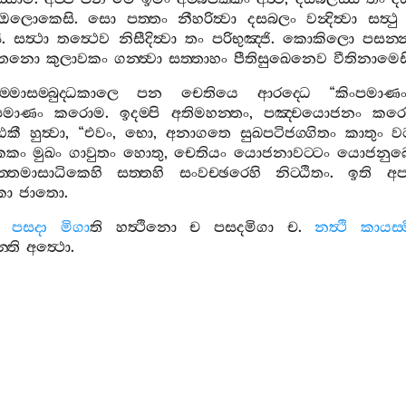
ඔලොකෙසි
.
සො
පත‍්තං
නීහරිත්‍වා
දසබලං
වන්‍දිත්‍වා
සත්‍ථු
ි
.
සත්‍ථා
තත්‍ථෙව
නිසීදිත්‍වා
තං
පරිභුඤ‍්ජි
.
කොකිලො
පසන‍්
‍්තනො
කුලාවකං
ගන‍්ත්‍වා
සත‍්තාහං
පීතිසුඛෙනෙව
වීතිනාමෙස
‍්මාසම‍්බුද‍්ධකාලෙ
පන
චෙතියෙ
ආරද‍්ධෙ
“
කිංපමාණ
පමාණං
කරොම
.
ඉදම‍්පි
අතිමහන‍්තං
,
පඤ‍්චයොජනං
කර
ඪකී
හුත්‍වා
, “
එවං
,
භො
,
අනාගතෙ
සුඛපටිජග‍්ගිතං
කාතුං
වට
ෙකං
මුඛං
ගාවුතං
හොතු
,
චෙතියං
යොජනාවට‍්ටං
යොජනුබ‍්
ත‍්තමාසාධිකෙහි
සත‍්තහි
සංවච‍්ඡරෙහි
නිට‍්ඨිතං
.
ඉති
අප
කො
ජාතො
.
පසදා
මිගා
ති
හත්‍ථිනො
ච
පසදමිගා
ච
.
නත්‍ථි
කායස‍්
්ති
අත්‍ථො
.
ඡට‍්ඨං
.
7.
විසාඛපඤ‍්චාලිපුත‍්තසු
පොරියා
වාචායා
ති
පුරවාසීනං
නගරමනුස‍්සානං
වාචාසදිසා
,
පිත‍්තසෙම‍්හෙහි
අනුපහතායාති
අත්‍ථො
.
අනෙලගලායා
ති
ය
ය
,
අථ
ඛො
නිද‍්දොසාය
විසදවාචාය
.
පරියාපන‍්නායා
ති
චතු