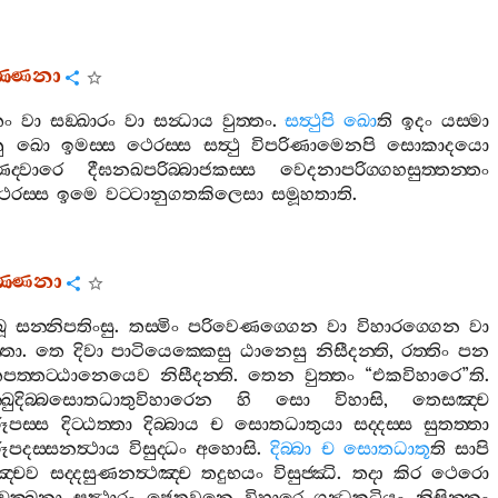
වණ‍්ණනා
තං
වා
සඞ‍්ඛාරං
වා
සන්‍ධාය
වුත‍්තං
.
සත්‍ථුපි
ඛො
ති
ඉදං
යස‍්මා
ු
ඛො
ඉමස‍්ස
ථෙරස‍්ස
සත්‍ථු
විපරිණාමෙනපි
සොකාදයො
‍්වාරෙ
දීඝනඛපරිබ‍්බාජකස‍්ස
වෙදනාපරිග‍්ගහසුත‍්තන‍්තං
ෙරස‍්ස
ඉමෙ
වට‍්ටානුගතකිලෙසා
සමූහතාති
.
ණ‍්ණනා
ඛූ
සන‍්නිපතිංසු
.
තස‍්මිං
පරිවෙණග‍්ගෙන
වා
විහාරග‍්ගෙන
වා
්තො
.
තෙ
දිවා
පාටියෙක‍්කෙසු
ඨානෙසු
නිසීදන‍්ති
,
රත‍්තිං
පන
තපත‍්තට‍්ඨානෙයෙව
නිසීදන‍්ති
.
තෙන
වුත‍්තං
“
එකවිහාරෙ
”
ති
.
ක‍්ඛුදිබ‍්බසොතධාතුවිහාරෙන
හි
සො
විහාසි
,
තෙසඤ‍්ච
ූපස‍්ස
දිට‍්ඨත‍්තා
දිබ‍්බාය
ච
සොතධාතුයා
සද‍්දස‍්ස
සුතත‍්තා
ූපදස‍්සනත්‍ථාය
විසුද‍්ධං
අහොසි
.
දිබ‍්බා
ච
සොතධාතූ
ති
සාපි
‍්චෙව
සද‍්දසුණනත්‍ථඤ‍්ච
තදුභයං
විසුජ‍්ඣි
.
තදා
කිර
ථෙරො