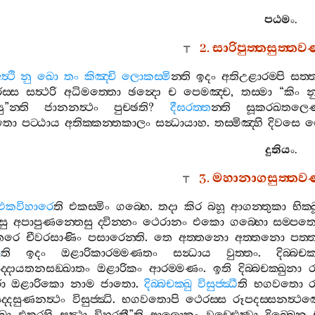
පඨමං
.
2.
සාරිපුත‍්තසුත‍්ත
ත්‍ථි
නු
ඛො
තං
කිඤ‍්චි
ලොකස‍්මි
න‍්ති
ඉදං
අතිඋළාරම‍්පි
සත‍්
ස‍්ස
සත්‍ථරි
අධිමත‍්තො
ඡන්‍දො
ච
පෙමඤ‍්ච
,
තස‍්මා
“
කිං
න
ු
”
න‍්ති
ජානනත්‍ථං
පුච‍්ඡති
?
දීඝරත‍්ත
න‍්ති
සූකරඛතලෙණද
සතො
පට‍්ඨාය
අතික‍්කන‍්තකාලං
සන්‍ධායාහ
.
තස‍්මිඤ‍්හි
දිවසෙ
ථ
දුතියං
.
3.
මහානාගසුත‍්තව
එකවිහාරෙ
ති
එකස‍්මිං
ගබ‍්භෙ
.
තදා
කිර
බහූ
ආගන‍්තුකා
භික‍්
ු
අපාපුණන‍්තෙසු
ද‍්වින‍්නං
ථෙරානං
එකො
ගබ‍්භො
සම‍්පත‍
්තරෙ
චීවරසාණිං
පසාරෙන‍්ති
.
තෙ
අත‍්තනො
අත‍්තනො
පත‍්
ා
ති
ඉදං
ඔළාරිකාරම‍්මණතං
සන්‍ධාය
වුත‍්තං
.
දිබ‍්බච
‍්දායතනසඞ‍්ඛාතං
ඔළාරිකං
ආරම‍්මණං
.
ඉති
දිබ‍්බචක‍්ඛුනා
ර
ො
ඔළාරිකො
නාම
ජාතො
.
දිබ‍්බචක‍්ඛු
විසුජ‍්ඣී
ති
භගවතො
ර
ද‍්දසුණනත්‍ථං
විසුජ‍්ඣි
.
භගවතොපි
ථෙරස‍්ස
රූපදස‍්සනත්‍ථඤ