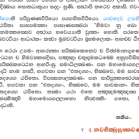
ඛො
එතරහි
සත්‍ථා
විහරතී
”
ති
ආලොකං
වඩ‍්ඪෙත්‍වා
දිබ‍්බෙන
දිබ‍්බාය
සොතධාතුයා
සද‍්දං
සුණි
.
සත්‍ථාපි
තථෙව
අකාසි
.
එව
ීරියො
ති
පරිපුණ‍්ණවීරියො
පග‍්ගහිතවීරියො
.
යාවදෙව
උපනි
ඨපිතා
සාසපමත‍්තා
පාසාණසක‍්ඛරා
“
හිමවා
නු
ඛො
නමත‍්තස‍්සෙව
අත්‍ථාය
භවෙය්‍යාති
වුත‍්තං
හොති
.
පරතො
වට‍්ටියා
ආධාරකං
කත්‍වා
මුඛවට‍්ටියා
බ්‍රහ‍්මලොකං
ආහච‍්ච
ඨ
න
ථෙරා
උපමං
ආහරන‍්තා
සරික‍්ඛකෙනෙව
ච
විජ‍්ජමානගු
ට‍්ඨෙන
ච
හිමවන‍්තසදිසා
,
පඤ‍්ඤා
චතුභූමකධම‍්මෙ
අනුපවිසිත්
සරික‍්ඛකට‍්ඨෙන
ආහරිංසු
.
සමාධිලක‍්ඛණං
පන
මහාමොග‍්ගල‍්
‍්ධි
නාම
නත්‍ථි
,
භගවතා
පන
“
එතදග‍්ගං
,
භික‍්ඛවෙ
,
මම
සාව
තදග‍්ගෙ
ඨපිතො
.
විපස‍්සනාලක‍්ඛණං
පන
සාරිපුත‍්තත්‍ථෙරස‍
ථි
,
භගවතා
පන
“
එතදග‍්ගං
,
භික‍්ඛවෙ
,
මම
සාවකානං
භික
තදග‍්ගෙ
ඨපිතො
.
තස‍්මා
යථා
එතෙ
අඤ‍්ඤමඤ‍්ඤස‍්ස
‍්මිඤ‍්හි
මහාමොග‍්ගල‍්ලානො
නිප‍්ඵත‍්තිං
ගතො
,
‍්ධොති
.
තතියං
.
4.
නවභික‍්ඛුසුත‍්තව