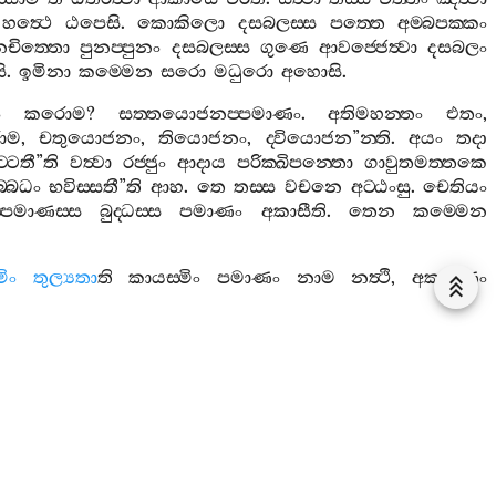
හත්‍ථෙ
ඨපෙසි
.
කොකිලො
දසබලස‍්ස
පත‍්තෙ
අම‍්බපක‍්කං
නචිත‍්තො
පුනප‍්පුනං
දසබලස‍්ස
ගුණෙ
ආවජ‍්ජෙත්‍වා
දසබලං
ි
.
ඉමිනා
කම‍්මෙන
සරො
මධුරො
අහොසි
.
ං
කරොම
?
සත‍්තයොජනප‍්පමාණං
.
අතිමහන‍්තං
එතං
,
ොම
,
චතුයොජනං
,
තියොජනං
,
ද‍්වියොජන
”
න‍්ති
.
අයං
තදා
‍්ටතී
”
ති
වත්‍වා
රජ‍්ජුං
ආදාය
පරික‍්ඛිපන‍්තො
ගාවුතමත‍්තකෙ
බෙධං
භවිස‍්සතී
”
ති
ආහ
.
තෙ
තස‍්ස
වචනෙ
අට‍්ඨංසු
.
චෙතියං
‍්පමාණස‍්ස
බුද‍්ධස‍්ස
පමාණං
අකාසීති
.
තෙන
කම‍්මෙන
මිං
තුල්‍යතා
ති
කායස‍්මිං
පමාණං
නාම
නත්‍ථි
,
අකාරණං
ත‍්තවණ‍්ණනා
ය
අපරිහීනක‍්ඛරපදාය
මධුරවාචාය
.
විස‍්සට‍්ඨායා
ති
අසන්‍දිද‍්ධාය
ථා
දන්‍ධමනුස‍්සා
මුඛෙන
ඛෙළං
ගළන‍්තෙන
වාචං
භාසන‍්ති
,
සච‍්චපරියාපන‍්නාය
චත‍්තාරි
සච‍්චානි
අමුඤ‍්චිත්‍වා
පවත‍්තාය
.