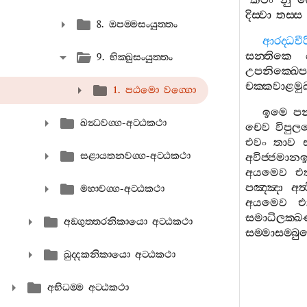
“
කථං
නු
දිස‍්වා
තස‍්ස
8. ඔපම‍්මසංයුත‍්තං
ආරද‍්ධව
සන‍්තිකෙ
9. භික‍්ඛුසංයුත‍්තං
උපනික‍්ඛෙප
චක‍්කවාළමුඛ
1. පඨමො වග‍්ගො
ඉමෙ
ප
ඛන්‍ධවග‍්ග-අට‍්ඨකථා
චෙව
විපුල
එවං
තාව
සළායතනවග‍්ග-අට‍්ඨකථා
අවිජ‍්ජමානඉද
අයමෙව
එ
පඤ‍්ඤා
අත්‍
මහාවග‍්ග-අට‍්ඨකථා
අයමෙව
එ
සමාධිලක‍්ඛණස
අඞ‍්ගුත‍්තරනිකායො අට‍්ඨකථා
සම‍්මාසම‍්බුද
ඛුද‍්දකනිකායො අට‍්ඨකථා
අභිධම‍්ම අට‍්ඨකථා