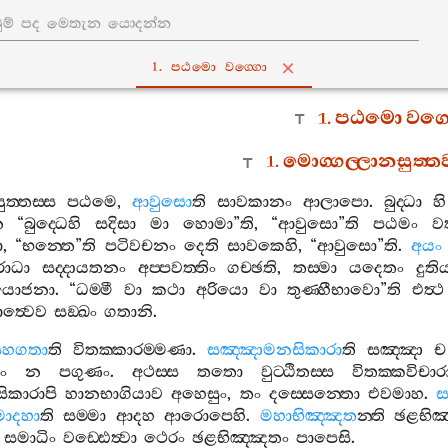
1. පඨමො වග‍්ගො
1.
පඨමො
වග‍්
1.
මොග‍්ගල‍්ලානසුත‍්
ුත‍්තස‍්ස
පඨමෙ
,
ආවුසො
ති
සාවකානං
ආලාපො
.
බුද‍්ධා
හි
න
“
බුද‍්ධෙහි
සදිසා
මා
හොමා
”
ති
, “
ආවුසො
”
ති
පඨමං
වත
ො
, “
භන‍්තෙ
”
ති
පටිවචනං
දෙති
සාවකෙහි
, “
ආවුසො
”
ති
.
අයං
ොධා
සද‍්දායතනං
අප‍්පවත‍්තිං
ගච‍්ඡති
,
තස‍්මා
යදෙතං
දුති
යොජනා
. “
ධම‍්මී
වා
කථා
අරියො
වා
තුණ‍්හීභාවො
”
ති
එත්‍ථ
ත්‍වෙව
සඞ‍්ඛං
ගතානි
.
කසහගතා
ති
විතක‍්කාරම‍්මණා
.
සඤ‍්ඤාමනසිකාරා
ති
සඤ‍්ඤා
ච
ං
න
පගුණං
.
අථස‍්ස
තතො
වුට‍්ඨිතස‍්ස
විතක‍්කවිචාර
ිකාරාපි
හානභාගියාව
අහෙසුං
,
තං
දස‍්සෙන‍්තො
එවමාහ
.
ස
ාදහා
ති
සම‍්මා
ආදහ
ආරොපෙහි
.
මහාභිඤ‍්ඤත
න‍්ති
ඡළභිඤ
සමාධිං
වඩ‍්ඪෙත්‍වා
ථෙරං
ඡළභිඤ‍්ඤතං
පාපෙසි
.