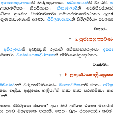
අප‍්පොස‍්සුක‍්කො
ති
නිරුස‍්සුක‍්කො
.
සඞ‍්කසායතී
ති
විහරති
.
ව
උත‍්තමචිත‍්තං
නිස‍්සිතානං
.
නිකාමලාභී
ති
ඉච‍්ඡිතිච‍්ඡිත
‍ථිකෙ
සුඛෙන
වික‍්ඛම‍්භෙත්‍වා
සමාපජ‍්ජනසමත්‍ථතාය
අදුක‍
ගුණජ‍්ඣානොති
අත්‍ථො
.
සිථිලමාරබ‍්භා
ති
සිථිලවීරියං
පවත‍්තෙ
චතුත්‍ථං
.
5.
සුජාතසුත‍්තවණ
ෙ
අභිරූපො
ති
අඤ‍්ඤානි
රූපානි
අතික‍්කන‍්තරූපො
.
දස‍්
මත්‍ථො
.
වණ‍්ණපොක‍්ඛරතායා
ති
ඡවිවණ‍්ණසුන්‍දරතාය
.
පඤ‍්චමං
.
6.
ලකුණ‍්ටකභද‍්දියසුත‍
ුබ‍්බණ‍්ණ
න‍්ති
විරූපසරීරවණ‍්ණං
.
ඔකොටිමක
න‍්ති
රස‍්සං
.
පරිභ
ුසො
භද‍්දිය
,
ආවුසො
,
භද‍්දියා
”
ති
තත්‍ථ
තත්‍ථ
පරාමසිත්‍වා
නා
”
න‍්ති
.
පනෙස
එවරූපො
ජාතො
?
අයං
කිර
අතීතෙ
එකො
මහාරාජ
ො
සචෙ
මහල‍්ලකෙ
පස‍්සති
,
තෙසං
චූළං
ඨපාපෙත්‍වා
කච‍්ඡ