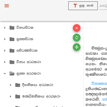
සූත්‍ර නාම
විනයපිටක
සුත‍්තපිටක
භික‍්ඛුසංය
අභිධම‍්මපිටක
සාවකා
ප
භික‍්ඛුසඞ‍්ඝ
විනය අට‍්ඨකථා
යෙසං
නිර
අයමෙත්‍ථ
සුත‍්ත අට‍්ඨකථා
තුණ‍්හීභාවො
විතක‍්
දීඝනිකාය අට‍්ඨකථා
දුතියජ‍්ඣාන
සඤ‍්ඤාමනස
මජ‍්ඣිමනිකාය අට‍්ඨකථා
කරොහි
.
සම
හානභාගියං