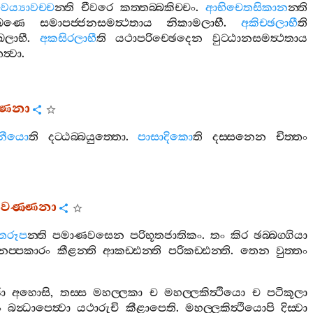
ෙය්‍යාවච‍්ච
න‍්ති
චීවරෙ
කත‍්තබ‍්බකිච‍්චං
.
ආභිචෙතසිකාන
න‍්ති
ක‍්ඛණෙ
සමාපජ‍්ජනසමත්‍ථතාය
නිකාමලාභී
.
අකිච‍්ඡලාභී
ති
්ඛලාභී
.
අකසිරලාභී
ති
යථාපරිච‍්ඡෙදෙන
වුට‍්ඨානසමත්‍ථතාය
ත්‍වා
.
‍්ණනා
සනීයො
ති
දට‍්ඨබ‍්බයුත‍්තො
.
පාසාදිකො
ති
දස‍්සනෙන
චිත‍්තං
්තවණ‍්ණනා
ූතරූප
න‍්ති
පමාණවසෙන
පරිභූතජාතිකං
.
තං
කිර
ඡබ‍්බග‍්ගියා
නප‍්පකාරං
කීළන‍්ති
ආකඩ‍්ඪන‍්ති
පරිකඩ‍්ඪන‍්ති
.
තෙන
වුත‍්තං
ා
අහොසි
,
තස‍්ස
මහල‍්ලකා
ච
මහල‍්ලකිත්‍ථියො
ච
පටිකූලා
ං
බන්‍ධාපෙත්‍වා
යථාරුචි
කීළාපෙති
.
මහල‍්ලකිත්‍ථියොපි
දිස‍්වා