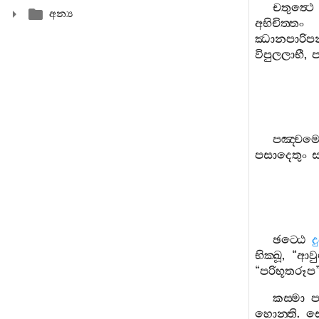
චතුත්‍ථෙ
අන්‍ය
අභිචිත‍්තං
ඣානපාරිපන්
විපුලලාභී
,
ප
පඤ‍්චම
පසාදෙතුං
ස
ඡට‍්ඨෙ
ද
භික‍්ඛූ
, “
ආව
“
පරිභූතරූප
කස‍්මා
හොන‍්ති
.
ස