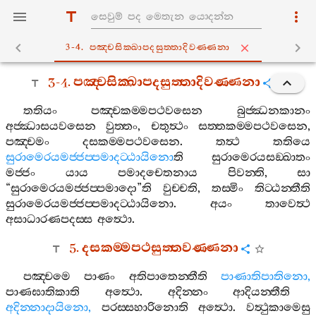
3-4. පඤ‍්චසික‍්ඛාපදසුත‍්තාදිවණ‍්ණනා
3-4.
පඤ‍්චසික‍්ඛාපදසුත‍්තාදිවණ‍්ණනා
තතියං
පඤ‍්චකම‍්මපථවසෙන
බුජ‍්ඣනකානං
අජ‍්ඣාසයවසෙන
වුත‍්තං
,
චතුත්‍ථං
සත‍්තකම‍්මපථවසෙන
,
පඤ‍්චමං
දසකම‍්මපථවසෙන
.
තත්‍ථ
තතියෙ
සුරාමෙරයමජ‍්ජප‍්පමාදට‍්ඨායිනො
ති
සුරාමෙරයසඞ‍්ඛාතං
මජ‍්ජං
යාය
පමාදචෙතනාය
පිවන‍්ති
,
සා
“
සුරාමෙරයමජ‍්ජප‍්පමාදො
”
ති
වුච‍්චති
,
තස‍්මිං
තිට‍්ඨන‍්තීති
සුරාමෙරයමජ‍්ජප‍්පමාදට‍්ඨායිනො
.
අයං
තාවෙත්‍ථ
අසාධාරණපදස‍්ස
අත්‍ථො
.
5.
දසකම‍්මපථසුත‍්තවණ‍්ණනා
පඤ‍්චමෙ
පාණං
අතිපාතෙන‍්තීති
පාණාතිපාතිනො
,
පාණඝාතිකාති
අත්‍ථො
.
අදින‍්නං
ආදියන‍්තීති
අදින‍්නාදායිනො
,
පරස‍්සහාරිනොති
අත්‍ථො
.
වත්‍ථුකාමෙසු