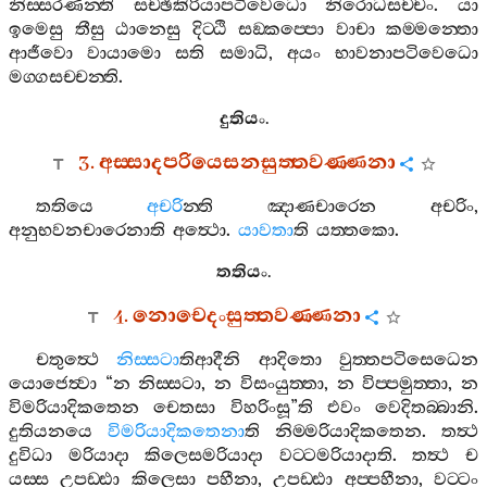
නිස‍්සරණන‍්ති
සච‍්ඡිකිරියාපටිවෙධො
නිරොධසච‍්චං
.
යා
ඉමෙසු
තීසු
ඨානෙසු
දිට‍්ඨි
සඞ‍්කප‍්පො
වාචා
කම‍්මන‍්තො
ආජීවො
වායාමො
සති
සමාධි
,
අයං
භාවනාපටිවෙධො
මග‍්ගසච‍්චන‍්ති
.
දුතියං
.
3.
අස‍්සාදපරියෙසනසුත‍්තවණ‍්ණනා
තතියෙ
අචරි
න‍්ති
ඤාණචාරෙන
අචරිං
,
අනුභවනචාරෙනාති
අත්‍ථො
.
යාවතා
ති
යත‍්තකො
.
තතියං
.
4.
නොචෙදංසුත‍්තවණ‍්ණනා
චතුත්‍ථෙ
නිස‍්සටා
තිආදීනි
ආදිතො
වුත‍්තපටිසෙධෙන
යොජෙත්‍වා
“
න
නිස‍්සටා
,
න
විසංයුත‍්තා
,
න
විප‍්පමුත‍්තා
,
න
විමරියාදිකතෙන
චෙතසා
විහරිංසූ
”
ති
එවං
වෙදිතබ‍්බානි
.
දුතියනයෙ
විමරියාදිකතෙනා
ති
නිම‍්මරියාදිකතෙන
.
තත්‍ථ
දුවිධා
මරියාදා
කිලෙසමරියාදා
වට‍්ටමරියාදාති
.
තත්‍ථ
ච
යස‍්ස
උපඩ‍්ඪා
කිලෙසා
පහීනා
,
උපඩ‍්ඪා
අප‍්පහීනා
,
වට‍්ටං