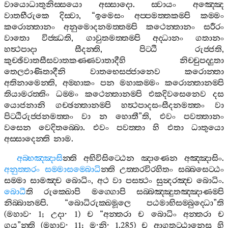
වායොධාතුනිස‍්සයො
අස‍්සාදො
.
ස‍්වායං
අඤ‍්ඤෙ
වාතභීරුකෙ
දිස‍්වා
, “
ඉමෙසං
අප‍්පමත‍්තකම‍්පි
කම‍්මං
කරොන‍්තානං
අනුමොදනමත‍්තම‍්පි
කථෙන‍්තානං
සරීරං
වාතො
විජ‍්ඣති
,
ගාවුතමත‍්තම‍්පි
අද‍්ධානං
ගතානං
හත්‍ථපාදා
සීදන‍්ති
,
පිට‍්ඨි
රුජ‍්ජති
,
කුච‍්ඡිවාතසීසවාතකණ‍්ණවාතාදීහි
නිච‍්චුපද‍්දුතා
තෙලඵාණිතාදීනි
වාතභෙසජ‍්ජානෙව
කරොන‍්තා
අතිනාමෙන‍්ති
,
අම‍්හාකං
පන
මහාකම‍්මං
කරොන‍්තානම‍්පි
තියාමරත‍්තිං
ධම‍්මං
කථෙන‍්තානම‍්පි
එකදිවසෙනෙව
දස
යොජනානි
ගච‍්ඡන‍්තානම‍්පි
හත්‍ථපාදසංසීදනමත‍්තං
වා
පිට‍්ඨිරුජ‍්ජනමත‍්තං
වා
න
හොතී
”
ති
,
එවං
පවත‍්තානං
වසෙන
වෙදිතබ‍්බො
.
එවං
පවත‍්තා
හි
එතා
ධාතුයො
අස‍්සාදෙන‍්ති
නාම
.
අබ‍්භඤ‍්ඤාසි
න‍්ති
අභිවිසිට‍්ඨෙන
ඤාණෙන
අඤ‍්ඤාසිං
.
අනුත‍්තරං
සම‍්මාසම‍්බොධි
න‍්ති
උත‍්තරවිරහිතං
සබ‍්බසෙට‍්ඨං
සම‍්මා
සාමඤ‍්ච
බොධිං
,
අථ
වා
පසත්‍ථං
සුන්‍දරඤ‍්ච
බොධිං
.
බොධී
ති
රුක‍්ඛොපි
මග‍්ගොපි
සබ‍්බඤ‍්ඤුතඤ‍්ඤාණම‍්පි
නිබ‍්බානම‍්පි
. “
බොධිරුක‍්ඛමූලෙ
පඨමාභිසම‍්බුද‍්ධො
”
ති
(
මහාව
· 1;
උදා
· 1)
ච
“
අන‍්තරා
ච
බොධිං
අන‍්තරා
ච
ගය
”
න‍්ති
(
මහාව
· 11;
ම
·
නි
· 1.285)
ච
ආගතට‍්ඨානෙසු
හි