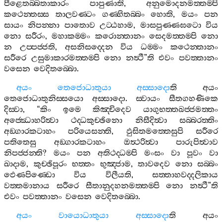
පීළෙතබ‍්බතාකාරං
පාපුණාති
,
අනුමොදනමත‍්තම‍්පි
කථෙන‍්තස‍්ස
තාලවණ‍්ටං
ගණ‍්හිතබ‍්බං
හොති
,
මයං
පන
සායං
නිපන‍්නා
පාතොව
උට‍්ඨහාම
,
මාසපුණ‍්ණඝටො
විය
නො
සරීරං
,
මහාකම‍්මං
කරොන‍්තානං
සෙදමත‍්තම‍්පි
නො
න
උප‍්පජ‍්ජති
,
අසනිසද‍්දෙන
විය
ධම‍්මං
කථෙන‍්තානං
සරීරෙ
උසුමාකාරමත‍්තම‍්පි
නො
නත්‍ථී
”
ති
එවං
පවත‍්තානං
වසෙන
වෙදිතබ‍්බො
.
අයං
තෙජොධාතුයා
අස‍්සාදො
ති
අයං
තෙජොධාතුනිස‍්සයො
අස‍්සාදො
.
ස‍්වායං
සීතගහණිකෙ
දිස‍්වා
, “
කිං
ඉමෙ
කිඤ‍්චිදෙව
යාගුභත‍්තඛජ‍්ජමත‍්තං
අජ‍්ඣොහරිත්‍වා
ථද‍්ධකුච‍්ඡිනො
නිසීදිත්‍වා
සබ‍්බරත‍්තිං
අඞ‍්ගාරකටාහං
පරියෙසන‍්ති
,
ඵුසිතමත‍්තෙසුපි
සරීරෙ
පතිතෙසු
අඞ‍්ගාරකටාහං
ඔත්‍ථරිත්‍වා
පාරුපිත්‍වාව
නිපජ‍්ජන‍්ති
?
මයං
පන
අතිථද‍්ධම‍්පි
මංසං
වා
පූවං
වා
ඛාදාම
,
කුච‍්ඡිපූරං
භත‍්තං
භුඤ‍්ජාම
,
තාවදෙව
නො
සබ‍්බං
ඵෙණපිණ‍්ඩො
විය
විලීයති
,
සත‍්තාහවද‍්දලිකාය
වත‍්තමානාය
සරීරෙ
සීතානුදහනමත‍්තම‍්පි
නො
නත්‍ථී
”
ති
එවං
පවත‍්තානං
වසෙන
වෙදිතබ‍්බො
.
අයං
වායොධාතුයා
අස‍්සාදො
ති
අයං