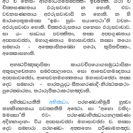
අථ
ච
නෙසං
ආගමාධිගමසම‍්පත‍්තිං
ඉච‍්ඡන‍්ති
.
යථා
ච
චිත‍්තසණ‍්හතාය
ඵරුසවාචා
න
හොති
,
එවං
වචනසණ‍්හතාය
අඵරුසවාචාපි
න
හොති
.
න
හි
මාරාපෙතුකාමස‍්ස
“
ඉමං
සුඛං
සයාපෙථා
”
ති
වචනං
අඵරුසවාචා
හොති
.
චිත‍්තඵරුසතාය
පනෙසා
ඵරුසවාචාව
.
සා
යං
සන්‍ධාය
පවත‍්තිතා
,
තස‍්ස
අප‍්පගුණතාය
අප‍්පසාවජ‍්ජා
,
මහාගුණතාය
මහාසාවජ‍්ජා
.
තස‍්සා
තයො
සම‍්භාරා
–
අක‍්කොසිතබ‍්බො
පරො
,
කුපිතචිත‍්තං
,
අක‍්කොසනාති
.
අනත්‍ථවිඤ‍්ඤාපිකා
කායවචීපයොගසමුට‍්ඨාපිකා
අකුසලචෙතනා
සම‍්ඵප‍්පලාපො
.
සො
ආසෙවනමන්‍දතාය
අප‍්පසාවජ‍්ජො
,
ආසෙවනමහන‍්තතාය
මහාසාවජ‍්ජො
.
තස‍්ස
ද‍්වෙ
සම‍්භාරා
–
භාරතයුද‍්ධ
-
සීතාහරණාදි
-
නිරත්‍ථකකථා
-
පුරෙක‍්ඛාරතා
,
තථාරූපීකථාකථනඤ‍්චාති
.
අභිජ‍්ඣායතීති
අභිජ‍්ඣා
.
පරභණ‍්ඩාභිමුඛී
හුත්‍වා
තන‍්නින‍්නතාය
පවත‍්තතීති
අත්‍ථො
.
සා
“
අහො
වතිදං
මමස‍්සා
”
ති
එවං
පරභණ‍්ඩාභිජ‍්ඣායනලක‍්ඛණා
අදින‍්නාදානං
විය
අප‍්පසාවජ‍්ජා
මහාසාවජ‍්ජා
ච
.
තස‍්සා
ද‍්වෙ
සම‍්භාරා
පරභණ‍්ඩං
අත‍්තනො
පරිණාමනඤ‍්ච
.