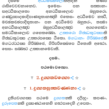
දසමෙ
අට‍්ඨිකඞ‍්කලො
තිආදීනි
තීණිපි
රාසිවෙවචනානෙව
.
ඉමෙසං
පන
සත‍්තානං
සඅට‍්ඨිකාලතො
අනට‍්ඨිකාලොව
බහුතරො
.
ගණ‍්ඩුප‍්පාදකාදිපාණභූතානඤ‍්හි
එතෙසං
අට‍්ඨිමෙව
නත්‍ථි
,
මච‍්ඡකච‍්ඡපාදිභූතානං
පන
අට‍්ඨිමෙව
බහුතරං
,
තස‍්මා
අනට‍්ඨිකාලඤ‍්ච
බහුඅට‍්ඨිකාලඤ‍්ච
අග‍්ගහෙත්‍වා
සමට‍්ඨිකාලොව
ගහෙතබ‍්බො
.
උත‍්තරො
ගිජ‍්ඣකූටස‍්සා
ති
ගිජ‍්ඣකූටස‍්ස
උත‍්තරපස‍්සෙ
ඨිතො
.
මගධානං
ගිරිබ‍්බජෙ
ති
මගධරට‍්ඨස‍්ස
ගිරිබ‍්බජෙ
,
ගිරිපරික‍්ඛෙපෙ
ඨිතොති
අත්‍ථො
.
සෙසං
සබ‍්බත්‍ථ
උත‍්තානමෙවාති
.
දසමං
.
පඨමො
වග‍්ගො
.
2.
දුග‍්ගතවග‍්ගො
1.
දුග‍්ගතසුත‍්තවණ‍්ණනා
දුතියවග‍්ගස‍්ස
පඨමෙ
දුග‍්ගත
න‍්ති
දලිද‍්දං
කපණං
.
දුරූපෙත
න‍්ති
දුස‍්සණ‍්ඨානෙහි
හත්‍ථපාදෙහි
උපෙතං
.