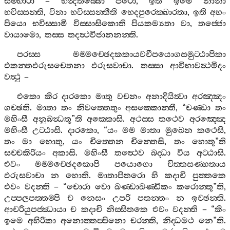
සම‍්භාරා
–
භින්‍දිතබ‍්බො
පරො
,
ඉති
ඉමෙ
නානා
භවිස‍්සන‍්ති
,
විනා
භවිස‍්සන‍්තීති
භෙදපුරෙක‍්ඛාරතා
,
ඉති
අහං
පියො
භවිස‍්සාමි
විස‍්සාසිකොති
පියකම්‍යතා
වා
,
තජ‍්ජො
වායාමො
,
තස‍්ස
තදත්‍ථවිජානනන‍්ති
.
පරස‍්ස
මම‍්මච‍්ඡෙදකකායවචීපයොගසමුට‍්ඨාපිකා
එකන‍්තඵරුසචෙතනා
ඵරුසවාචා
.
තස‍්සා
ආවිභාවත්‍ථමිදං
වත්‍ථු
–
එකො
කිර
දාරකො
මාතු
වචනං
අනාදියිත්‍වා
අරඤ‍්ඤං
ගච‍්ඡති
.
මාතා
තං
නිවත‍්තෙතුං
අසක‍්කොන‍්තී
, “
චණ‍්ඩා
තං
මහිංසී
අනුබන්‍ධතූ
”
ති
අක‍්කොසි
.
අථස‍්ස
තථෙව
අරඤ‍්ඤෙ
මහිංසී
උට‍්ඨාසි
.
දාරකො
, “
යං
මම
මාතා
මුඛෙන
කථෙසි
,
තං
මා
හොතු
,
යං
චිත‍්තෙන
චින‍්තෙසි
,
තං
හොතූ
”
ති
සච‍්චකිරියං
අකාසි
.
මහිංසී
තත්‍ථෙව
බද‍්ධා
විය
අට‍්ඨාසි
.
එවං
මම‍්මච‍්ඡෙදකොපි
පයොගො
චිත‍්තසණ‍්හතාය
ඵරුසවාචා
න
හොති
.
මාතාපිතරො
හි
කදාචි
පුත‍්තකෙ
එවං
වදන‍්ති
– “
චොරා
වො
ඛණ‍්ඩාඛණ‍්ඩිකං
කරොන‍්තූ
”
ති
,
උප‍්පලපත‍්තම‍්පි
ච
නෙසං
උපරි
පතන‍්තං
න
ඉච‍්ඡන‍්ති
.
ආචරියුපජ‍්ඣායා
ච
කදාචි
නිස‍්සිතකෙ
එවං
වදන‍්ති
– “
කිං
ඉමෙ
අහිරිකා
අනොත‍්තප‍්පිනො
චරන‍්ති
,
නිද‍්ධමථ
නෙ
”
ති
.