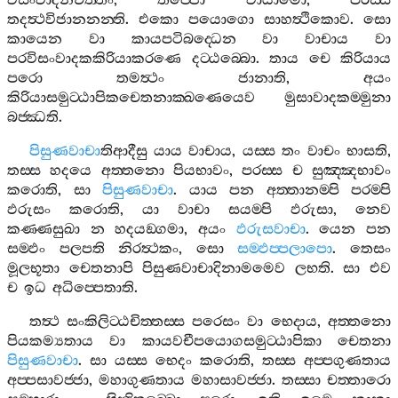
විසංවාදනචිත‍්තං
,
තජ‍්ජො
වායාමො
,
පරස‍්ස
තදත්‍ථවිජානනන‍්ති
.
එකො
පයොගො
සාහත්‍ථිකොව
.
සො
කායෙන
වා
කායපටිබද‍්ධෙන
වා
වාචාය
වා
පරවිසංවාදකකිරියාකරණෙ
දට‍්ඨබ‍්බො
.
තාය
චෙ
කිරියාය
පරො
තමත්‍ථං
ජානාති
,
අයං
කිරියාසමුට‍්ඨාපිකචෙතනාක‍්ඛණෙයෙව
මුසාවාදකම‍්මුනා
බජ‍්ඣති
.
පිසුණවාචා
තිආදීසු
යාය
වාචාය
,
යස‍්ස
තං
වාචං
භාසති
,
තස‍්ස
හදයෙ
අත‍්තනො
පියභාවං
,
පරස‍්ස
ච
සුඤ‍්ඤභාවං
කරොති
,
සා
පිසුණවාචා
.
යාය
පන
අත‍්තානම‍්පි
පරම‍්පි
ඵරුසං
කරොති
,
යා
වාචා
සයම‍්පි
ඵරුසා
,
නෙව
කණ‍්ණසුඛා
න
හදයඞ‍්ගමා
,
අයං
ඵරුසවාචා
.
යෙන
පන
සම‍්ඵං
පලපති
නිරත්‍ථකං
,
සො
සම‍්ඵප‍්පලාපො
.
තෙසං
මූලභූතා
චෙතනාපි
පිසුණවාචාදිනාමමෙව
ලභති
.
සා
එව
ච
ඉධ
අධිප‍්පෙතාති
.
තත්‍ථ
සංකිලිට‍්ඨචිත‍්තස‍්ස
පරෙසං
වා
භෙදාය
,
අත‍්තනො
පියකම්‍යතාය
වා
කායවචීපයොගසමුට‍්ඨාපිකා
චෙතනා
පිසුණවාචා
.
සා
යස‍්ස
භෙදං
කරොති
,
තස‍්ස
අප‍්පගුණතාය
අප‍්පසාවජ‍්ජා
,
මහාගුණතාය
මහාසාවජ‍්ජා
.
තස‍්සා
චත‍්තාරො