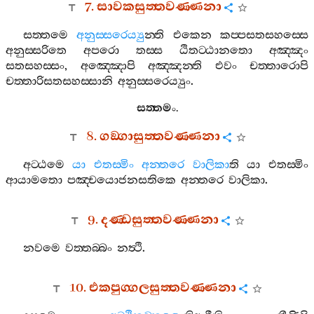
7.
සාවකසුත‍්තවණ‍්ණනා
සත‍්තමෙ
අනුස‍්සරෙය්‍යු
න‍්ති
එකෙන
කප‍්පසතසහස‍්සෙ
අනුස‍්සරිතෙ
අපරො
තස‍්ස
ඨිතට‍්ඨානතො
අඤ‍්ඤං
සතසහස‍්සං
,
අඤ‍්ඤොපි
අඤ‍්ඤන‍්ති
එවං
චත‍්තාරොපි
චත‍්තාරිසතසහස‍්සානි
අනුස‍්සරෙය්‍යුං
.
සත‍්තමං
.
8.
ගඞ‍්ගාසුත‍්තවණ‍්ණනා
අට‍්ඨමෙ
යා
එතස‍්මිං
අන‍්තරෙ
වාලිකා
ති
යා
එතස‍්මිං
ආයාමතො
පඤ‍්චයොජනසතිකෙ
අන‍්තරෙ
වාලිකා
.
9.
දණ‍්ඩසුත‍්තවණ‍්ණනා
නවමෙ
වත‍්තබ‍්බං
නත්‍ථි
.
10.
එකපුග‍්ගලසුත‍්තවණ‍්ණනා