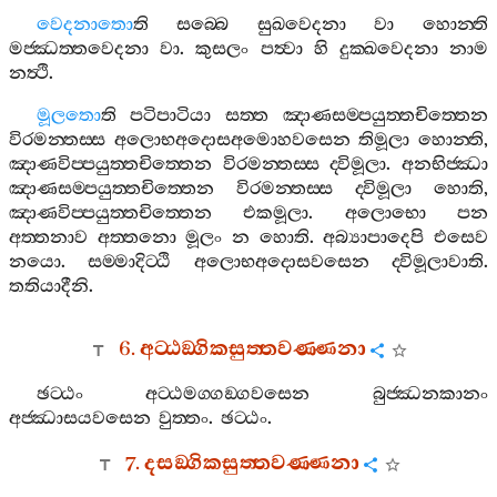
වෙදනාතො
ති
සබ‍්බෙ
සුඛවෙදනා
වා
හොන‍්ති
මජ‍්ඣත‍්තවෙදනා
වා
.
කුසලං
පත්‍වා
හි
දුක‍්ඛවෙදනා
නාම
නත්‍ථි
.
මූලතො
ති
පටිපාටියා
සත‍්ත
ඤාණසම‍්පයුත‍්තචිත‍්තෙන
විරමන‍්තස‍්ස
අලොභඅදොසඅමොහවසෙන
තිමූලා
හොන‍්ති
,
ඤාණවිප‍්පයුත‍්තචිත‍්තෙන
විරමන‍්තස‍්ස
ද‍්විමූලා
.
අනභිජ‍්ඣා
ඤාණසම‍්පයුත‍්තචිත‍්තෙන
විරමන‍්තස‍්ස
ද‍්විමූලා
හොති
,
ඤාණවිප‍්පයුත‍්තචිත‍්තෙන
එකමූලා
.
අලොභො
පන
අත‍්තනාව
අත‍්තනො
මූලං
න
හොති
.
අබ්‍යාපාදෙපි
එසෙව
නයො
.
සම‍්මාදිට‍්ඨි
අලොභඅදොසවසෙන
ද‍්විමූලාවාති
.
තතියාදීනි
.
6.
අට‍්ඨඞ‍්ගිකසුත‍්තවණ‍්ණනා
ඡට‍්ඨං
අට‍්ඨමග‍්ගඞ‍්ගවසෙන
බුජ‍්ඣනකානං
අජ‍්ඣාසයවසෙන
වුත‍්තං
.
ඡට‍්ඨං
.
7.
දසඞ‍්ගිකසුත‍්තවණ‍්ණනා