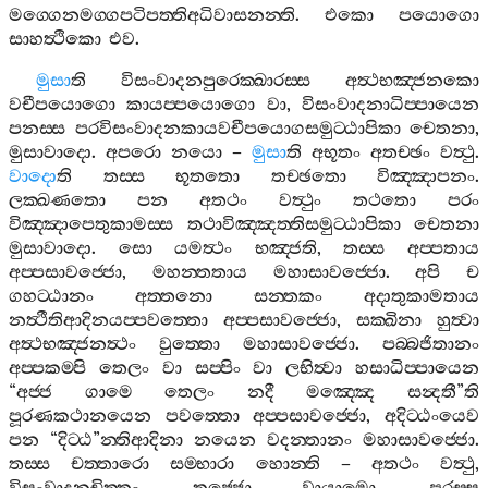
මග‍්ගෙනමග‍්ගපටිපත‍්තිඅධිවාසනන‍්ති
.
එකො
පයොගො
සාහත්‍ථිකො
එව
.
මුසා
ති
විසංවාදනපුරෙක‍්ඛාරස‍්ස
අත්‍ථභඤ‍්ජනකො
වචීපයොගො
කායප‍්පයොගො
වා
,
විසංවාදනාධිප‍්පායෙන
පනස‍්ස
පරවිසංවාදනකායවචීපයොගසමුට‍්ඨාපිකා
චෙතනා
,
මුසාවාදො
.
අපරො
නයො
–
මුසා
ති
අභූතං
අතච‍්ඡං
වත්‍ථු
.
වාදො
ති
තස‍්ස
භූතතො
තච‍්ඡතො
විඤ‍්ඤාපනං
.
ලක‍්ඛණතො
පන
අතථං
වත්‍ථුං
තථතො
පරං
විඤ‍්ඤාපෙතුකාමස‍්ස
තථාවිඤ‍්ඤත‍්තිසමුට‍්ඨාපිකා
චෙතනා
මුසාවාදො
.
සො
යමත්‍ථං
භඤ‍්ජති
,
තස‍්ස
අප‍්පතාය
අප‍්පසාවජ‍්ජො
,
මහන‍්තතාය
මහාසාවජ‍්ජො
.
අපි
ච
ගහට‍්ඨානං
අත‍්තනො
සන‍්තකං
අදාතුකාමතාය
නත්‍ථීතිආදිනයප‍්පවත‍්තො
අප‍්පසාවජ‍්ජො
,
සක‍්ඛිනා
හුත්‍වා
අත්‍ථභඤ‍්ජනත්‍ථං
වුත‍්තො
මහාසාවජ‍්ජො
.
පබ‍්බජිතානං
අප‍්පකම‍්පි
තෙලං
වා
සප‍්පිං
වා
ලභිත්‍වා
හසාධිප‍්පායෙන
“
අජ‍්ජ
ගාමෙ
තෙලං
නදී
මඤ‍්ඤෙ
සන්‍දතී
”
ති
පූරණකථානයෙන
පවත‍්තො
අප‍්පසාවජ‍්ජො
,
අදිට‍්ඨංයෙව
පන
“
දිට‍්ඨ
”
න‍්තිආදිනා
නයෙන
වදන‍්තානං
මහාසාවජ‍්ජො
.
තස‍්ස
චත‍්තාරො
සම‍්භාරා
හොන‍්ති
–
අතථං
වත්‍ථු
,