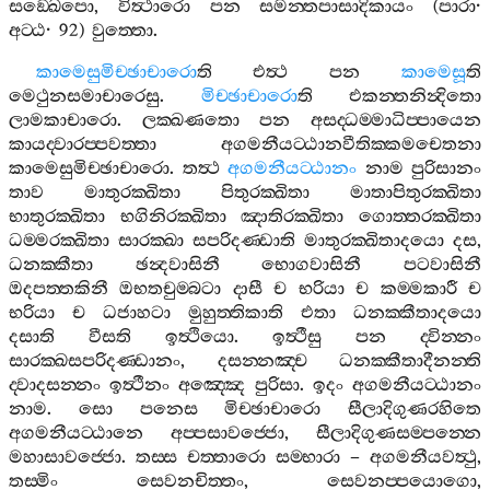
සඞ‍්ඛෙපො
,
විත්‍ථාරො
පන
සමන‍්තපාසාදිකායං
(
පාරා
·
අට‍්ඨ
· 92)
වුත‍්තො
.
කාමෙසුමිච‍්ඡාචාරො
ති
එත්‍ථ
පන
කාමෙසූ
ති
මෙථුනසමාචාරෙසු
.
මිච‍්ඡාචාරො
ති
එකන‍්තනින්‍දිතො
ලාමකාචාරො
.
ලක‍්ඛණතො
පන
අසද‍්ධම‍්මාධිප‍්පායෙන
කායද‍්වාරප‍්පවත‍්තා
අගමනීයට‍්ඨානවීතික‍්කමචෙතනා
කාමෙසුමිච‍්ඡාචාරො
.
තත්‍ථ
අගමනීයට‍්ඨානං
නාම
පුරිසානං
තාව
මාතුරක‍්ඛිතා
පිතුරක‍්ඛිතා
මාතාපිතුරක‍්ඛිතා
භාතුරක‍්ඛිතා
භගිනිරක‍්ඛිතා
ඤාතිරක‍්ඛිතා
ගොත‍්තරක‍්ඛිතා
ධම‍්මරක‍්ඛිතා
සාරක‍්ඛා
සපරිදණ‍්ඩාති
මාතුරක‍්ඛිතාදයො
දස
,
ධනක‍්කීතා
ඡන්‍දවාසිනී
භොගවාසිනී
පටවාසිනී
ඔදපත‍්තකිනී
ඔභතචුම‍්බටා
දාසී
ච
භරියා
ච
කම‍්මකාරී
ච
භරියා
ච
ධජාහටා
මුහුත‍්තිකාති
එතා
ධනක‍්කීතාදයො
දසාති
වීසති
ඉත්‍ථියො
.
ඉත්‍ථීසු
පන
ද‍්වින‍්නං
සාරක‍්ඛසපරිදණ‍්ඩානං
,
දසන‍්නඤ‍්ච
ධනක‍්කීතාදීනන‍්ති
ද‍්වාදසන‍්නං
ඉත්‍ථීනං
අඤ‍්ඤෙ
පුරිසා
.
ඉදං
අගමනීයට‍්ඨානං
නාම
.
සො
පනෙස
මිච‍්ඡාචාරො
සීලාදිගුණරහිතෙ
අගමනීයට‍්ඨානෙ
අප‍්පසාවජ‍්ජො
,
සීලාදිගුණසම‍්පන‍්නෙ
මහාසාවජ‍්ජො
.
තස‍්ස
චත‍්තාරො
සම‍්භාරා
–
අගමනීයවත්‍ථු
,
තස‍්මිං
සෙවනචිත‍්තං
,
සෙවනප‍්පයොගො
,