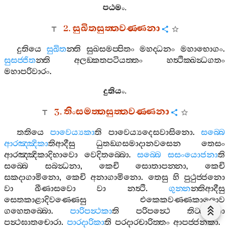
පඨමං
.
2.
සුඛිතසුත‍්තවණ‍්ණනා
දුතියෙ
සුඛිත
න‍්ති
සුඛසමප‍්පිතං
මහද‍්ධනං
මහාභොගං
.
සුසජ‍්ජිත
න‍්ති
අලඞ‍්කතපටියත‍්තං
හත්‍ථික‍්ඛන්‍ධගතං
මහාපරිවාරං
.
දුතියං
.
3.
තිංසමත‍්තසුත‍්තවණ‍්ණනා
තතියෙ
පාවෙය්‍යකා
ති
පාවෙය්‍යදෙසවාසිනො
.
සබ‍්බෙ
ආරඤ‍්ඤිකා
තිආදීසු
ධුතඞ‍්ගසමාදානවසෙන
තෙසං
ආරඤ‍්ඤිකාදිභාවො
වෙදිතබ‍්බො
.
සබ‍්බෙ
සසංයොජනා
ති
සබ‍්බෙ
සබන්‍ධනා
,
කෙචි
සොතාපන‍්නා
,
කෙචි
සකදාගාමිනො
,
කෙචි
අනාගාමිනො
.
තෙසු
හි
පුථුජ‍්ජනො
වා
ඛීණාසවො
වා
නත්‍ථි
.
ගුන‍්න
න‍්තිආදීසු
සෙතකාළාදිවණ‍්ණෙසු
එකෙකවණ‍්ණකාලොව
ගහෙතබ‍්බො
.
පාරිපන්‍ථකා
ති
පරිපන්‍ථෙ
තිට‍්ඨනකා
පන්‍ථඝාතචොරා
.
පාරදාරිකා
ති
පරදාරචාරිත‍්තං
ආපජ‍්ජනකා
.