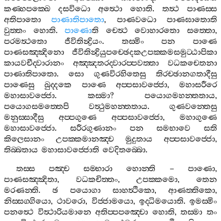
කණ‍්හපක‍්ඛෙ
දසවිධො
අත්‍ථො
හොති
.
තත්‍ථ
පාණස‍්ස
අතිපාතො
පාණාතිපාතො
,
පාණවධො
පාණඝාතොති
වුත‍්තං
හොති
.
පාණො
ති
චෙත්‍ථ
වොහාරතො
සත‍්තො
,
පරමත්‍ථතො
ජීවිතින්‍ද්‍රියං
.
තස‍්මිං
පන
පාණෙ
පාණසඤ‍්ඤිනො
ජීවිතින්‍ද්‍රියුපච‍්ඡෙදකඋපක‍්කමසමුට‍්ඨාපිකා
කායවචීද‍්වාරානං
අඤ‍්ඤතරද‍්වාරප‍්පවත‍්තා
වධකචෙතනා
පාණාතිපාතො
.
සො
ගුණවිරහිතෙසු
තිරච‍්ඡානගතාදීසු
පාණෙසු
ඛුද‍්දකෙ
පාණෙ
අප‍්පසාවජ‍්ජො
,
මහාසරීරෙ
මහාසාවජ‍්ජො
.
කස‍්මා
?
පයොගමහන‍්තතාය
,
පයොගසමත‍්තෙපි
වත්‍ථුමහන‍්තතාය
.
ගුණවන‍්තෙසු
මනුස‍්සාදීසු
අප‍්පගුණෙ
අප‍්පසාවජ‍්ජො
,
මහාගුණෙ
මහාසාවජ‍්ජො
.
සරීරගුණානං
පන
සමභාවෙ
සති
කිලෙසානං
උපක‍්කමානඤ‍්ච
මුදුතාය
අප‍්පසාවජ‍්ජො
,
තිබ‍්බතාය
මහාසාවජ‍්ජොති
වෙදිතබ‍්බො
.
තස‍්ස
පඤ‍්ච
සම‍්භාරා
හොන‍්ති
–
පාණො
,
පාණසඤ‍්ඤිතා
,
වධකචිත‍්තං
,
උපක‍්කමො
,
තෙන
මරණන‍්ති
.
ඡ
පයොගා
සාහත්‍ථිකො
,
ආණත‍්තිකො
,
නිස‍්සග‍්ගියො
,
ථාවරො
,
විජ‍්ජාමයො
,
ඉද‍්ධිමයොති
.
ඉමස‍්මිං
පනත්‍ථෙ
විත්‍ථාරියමානෙ
අතිප‍්පපඤ‍්චො
හොති
,
තස‍්මා
තං