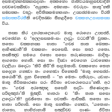
අසමාදින‍්නසික‍්ඛාපදානං
අත‍්තනො
ජාතිවයබාහුසච‍්චාදීනි
පච‍්චවෙක‍්ඛිත්‍වා
“
අයුත‍්තං
අම‍්හාකං
එවරූපං
කාතු
”
න‍්ති
සම‍්පත‍්තං
වත්‍ථුං
අවීතික‍්කමන‍්තානං
උප‍්පජ‍්ජමානා
විරති
සම‍්පත‍්තවිරතී
ති
වෙදිතබ‍්බා
සීහළදීපෙ
චක‍්කනඋපාසකස‍්ස
විය
.
තස‍්ස
කිර
දහරකාලෙයෙව
මාතු
රොගො
උප‍්පජ‍්ජි
.
වෙජ‍්ජෙන
ච
“
අල‍්ලසසකමංසං
ලද‍්ධුං
වට‍්ටතී
”
ති
වුත‍්තං
.
තතො
චක‍්කනස‍්ස
භාතා
“
ගච‍්ඡ
තාත
ඛෙත‍්තං
ආහිණ‍්ඩාහී
”
ති
චක‍්කනං
පෙසෙසි
.
සො
තත්‍ථ
ගතො
.
තස‍්මිඤ‍්ච
සමයෙ
එකො
සසො
තරුණසස‍්සං
ඛාදිතුං
ආගතො
හොති
.
සො
තං
දිස‍්වා
වෙගෙන
ධාවන‍්තො
වල‍්ලියා
බද‍්ධො
“
කිරි
කිරී
”
ති
සද‍්දමකාසි
.
චක‍්කනො
තෙන
සද‍්දෙන
ගන‍්ත්‍වා
තං
ගහෙත්‍වා
චින‍්තෙසි
“
මාතු
භෙසජ‍්ජං
කරොමී
”
ති
.
පුන
චින‍්තෙසි
– “
න
මෙතං
පතිරූපං
,
ය‍්වාහං
මාතු
ජීවිතකාරණා
පරං
ජීවිතා
වොරොපෙය්‍ය
”
න‍්ති
.
අථ
නං
“
ගච‍්ඡ
අරඤ‍්ඤෙ
සසෙහි
සද‍්ධිං
තිණොදකං
පරිභුඤ‍්ජා
”
ති
මුඤ‍්චි
.
භාතරා
ච
“
කිං
තාත
සසො
ලද‍්ධො
”
ති
?
පුච‍්ඡිතො
තං
පවත‍්තිං
ආචික‍්ඛි
.
තතො
නං
භාතා
පරිභාසි
.
සො
මාතු
සන‍්තිකං
ගන‍්ත්‍වා
, “
යතොහං
ජාතො
,
නාභිජානාමි
සඤ‍්චිච‍්ච
පාණං
ජීවිතා