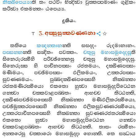
නික‍්ඛිපෙය්‍යා
ති
තං
පථවිං
භින්‍දිත්‍වා
වුත‍්තප‍්පමාණං
ගුළිකං
කරිත්‍වා
එකමන‍්තං
ඨපෙය්‍ය
.
දුතියං
.
3.
අස‍්සුසුත‍්තවණ‍්ණනා
තතියෙ
කන්‍දන‍්තාන
න‍්ති
සසද‍්දං
රුදමානානං
.
පස‍්සන‍්න
න‍්ති
සන්‍දිතං
පවත‍්තං
.
චතූසු
මහාසමුද‍්දෙසූ
ති
සිනෙරුරස‍්මීහි
පරිච‍්ඡින‍්නෙසු
චතූසු
මහාසමුද‍්දෙසු
.
සිනෙරුස‍්ස
හි
පාචීනපස‍්සං
රජතමයං
,
දක‍්ඛිණපස‍්සං
මණිමයං
,
පච‍්ඡිමපස‍්සං
ඵලිකමයං
,
උත‍්තරපස‍්සං
සුවණ‍්ණමයං
.
පුබ‍්බදක‍්ඛිණපස‍්සෙහි
නික‍්ඛන‍්තා
රජතමණිරස‍්මියො
එකතො
හුත්‍වා
මහාසමුද‍්දපිට‍්ඨෙන
ගන‍්ත්‍වා
චක‍්කවාළපබ‍්බතං
ආහච‍්ච
තිට‍්ඨන‍්ති
,
දක‍්ඛිණපච‍්ඡිමපස‍්සෙහි
නික‍්ඛන‍්තා
මණිඵලිකරස‍්මියො
,
පච‍්ඡිමුත‍්තරපස‍්සෙහි
නික‍්ඛන‍්තා
ඵලිකසුවණ‍්ණරස‍්මියො
,
උත‍්තරපාචීනපස‍්සෙහි
නික‍්ඛන‍්තා
සුවණ‍්ණරජතරස‍්මියො
එකතො
හුත්‍වා
මහාසමුද‍්දපිට‍්ඨෙන
ගන‍්ත්‍වා
චක‍්කවාළපබ‍්බතං
ආහච‍්ච
තිට‍්ඨන‍්ති
.
තාසං
රස‍්මීනං
අන‍්තරෙසු
චත‍්තාරො
මහාසමුද‍්දා
හොන‍්ති
.
තෙ
සන්‍ධාය