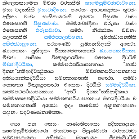
කිලෙසකාමෙන
මිච‍්ඡා
චරන‍්තීති
කාමෙසුමිච‍්ඡාචාරිනො
.
මුසා
වදන‍්තීති
මුසාවාදිනො
,
පරෙසං
අත්‍ථභඤ‍්ජකං
තුච‍්ඡං
අලිකං
වාචං
භාසිතාරොති
අත්‍ථො
.
පිසුණා
වාචා
එතෙසන‍්ති
පිසුණවාචා
.
මම‍්මච‍්ඡෙදිකා
ඵරුසා
වාචා
එතෙසන‍්ති
ඵරුසවාචා
.
සම‍්ඵං
නිරත්‍ථකං
වචනං
පලපන‍්තීති
සම‍්ඵප‍්පලාපිනො
.
අභිජ‍්ඣායන‍්තීති
අභිජ‍්ඣාලුනො
,
පරභණ‍්ඩෙ
ලුබ‍්භනසීලාති
අත්‍ථො
.
බ්‍යාපන‍්නං
පූතිභූතං
චිත‍්තමෙතෙසන‍්ති
බ්‍යාපන‍්නචිත‍්තා
.
මිච‍්ඡා
පාපිකා
විඤ‍්ඤුගරහිතා
එතෙසං
දිට‍්ඨීති
මිච‍්ඡාදිට‍්ඨිකා
,
කම‍්මපථපරියාපන‍්නාය
“
නත්‍ථි
දින‍්න
”
න‍්තිආදිවත්‍ථුකාය
මිච‍්ඡත‍්තපරියාපන‍්නාය
අනිය්‍යානිකදිට‍්ඨියා
සමන‍්නාගතාති
අත්‍ථො
.
සම‍්මා
සොභනා
විඤ‍්ඤුපසත්‍ථා
එතෙසං
දිට‍්ඨීති
සම‍්මාදිට‍්ඨිකා
,
කම‍්මපථපරියාපන‍්නාය
“
අත්‍ථි
දින‍්න
”
න‍්තිආදිකාය
කම‍්මස‍්සකතදිට‍්ඨියා
සම‍්මත‍්තපරියාපන‍්නාය
මග‍්ගදිට‍්ඨියා
ච
සමන‍්නාගතාති
අත්‍ථො
.
ඉදං
තාවෙත්‍ථ
අනුත‍්තානානං
පදානං
පදවණ‍්ණනාමත‍්තං
.
යො
පන
තෙසං
පාණාතිපාතො
අදින‍්නාදානං
කාමෙසුමිච‍්ඡාචාරො
මුසාවාදො
පිසුණවාචා
ඵරුසවාචා
සම‍්ඵප‍්පලාපො
අභිජ‍්ඣා
බ්‍යාපාදො
මිච‍්ඡාදිට‍්ඨීති