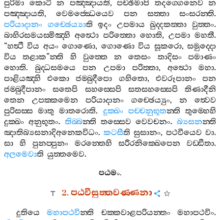
පුරිමා
කොටි
න
පඤ‍්ඤායති
,
පච‍්ඡිමාපි
තදග‍්ගෙනෙව
න
පඤ‍්ඤායති
,
වෙමජ‍්ඣෙයෙව
පන
සත‍්තා
සංසරන‍්ති
.
පරියාදානං
ගච‍්ඡෙය්‍යා
ති
ඉදං
උපමාය
ඛුද‍්දකත‍්තා
වුත‍්තං
.
බාහිරසමයස‍්මිඤ‍්හි
අත්‍ථො
පරිත‍්තො
හොති
,
උපමා
මහතී
.
“
හත්‍ථී
විය
අයං
ගොණො
,
ගොණො
විය
සූකරො
,
සමුද‍්දො
විය
තළාක
”
න‍්ති
හි
වුත‍්තෙ
න
තෙසං
තාදිසං
පමාණං
හොති
.
බුද‍්ධසමයෙ
පන
උපමා
පරිත‍්තා
,
අත්‍ථො
මහා
.
පාළියඤ‍්හි
එකො
ජම‍්බුදීපො
ගහිතො
,
එවරූපානං
පන
ජම‍්බුදීපානං
සතෙපි
සහස‍්සෙපි
සතසහස‍්සෙපි
තිණාදීනි
තෙන
උපක‍්කමෙන
පරියාදානං
ගච‍්ඡෙය්‍යුං
,
න
ත්‍වෙව
පුරිසස‍්ස
මාතු
මාතරොති
.
දුක‍්ඛං
පච‍්චනුභූත
න‍්ති
තුම‍්හෙහි
දුක‍්ඛං
අනුභූතං
.
තිබ‍්බ
න‍්ති
තස‍්සෙව
වෙවචනං
.
බ්‍යසන
න‍්ති
ඤාතිබ්‍යසනාදිඅනෙකවිධං
.
කටසී
ති
සුසානං
,
පථවීයෙව
වා
.
සා
හි
පුනප‍්පුනං
මරන‍්තෙහි
සරීරනික‍්ඛෙපෙන
වඩ‍්ඪිතා
.
අලමෙවා
ති
යුත‍්තමෙව
.
පඨමං
.
2.
පඨවීසුත‍්තවණ‍්ණනා
දුතියෙ
මහාපථවි
න‍්ති
චක‍්කවාළපරියන‍්තං
මහාපථවිං
.