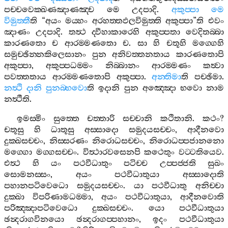
පච‍්චවෙක‍්ඛණඤාණඤ‍්ච
මෙ
උදපාදි
.
අකුප‍්පා
මෙ
විමුත‍්තී
ති
“
අයං
මය‍්හං
අරහත‍්තඵලවිමුත‍්ති
අකුප‍්පා
”
ති
එවං
ඤාණං
උදපාදි
.
තත්‍ථ
ද‍්වීහාකාරෙහි
අකුප‍්පතා
වෙදිතබ‍්බා
කාරණතො
ච
ආරම‍්මණතො
ච
.
සා
හි
චතූහි
මග‍්ගෙහි
සමුච‍්ඡින‍්නකිලෙසානං
පුන
අනිවත‍්තනතාය
කාරණතොපි
අකුප‍්පා
,
අකුප‍්පධම‍්මං
නිබ‍්බානං
ආරම‍්මණං
කත්‍වා
පවත‍්තතාය
ආරම‍්මණතොපි
අකුප‍්පා
.
අන‍්තිමා
ති
පච‍්ඡිමා
.
නත්‍ථි
දානි
පුනබ‍්භවො
ති
ඉදානි
පුන
අඤ‍්ඤො
භවො
නාම
නත්‍ථීති
.
ඉමස‍්මිං
සුත‍්තෙ
චත‍්තාරි
සච‍්චානි
කථිතානි
.
කථං
?
චතූසු
හි
ධාතූසු
අස‍්සාදො
සමුදයසච‍්චං
,
ආදීනවො
දුක‍්ඛසච‍්චං
,
නිස‍්සරණං
නිරොධසච‍්චං
,
නිරොධප‍්පජානනො
මග‍්ගො
මග‍්ගසච‍්චං
.
විත්‍ථාරවසෙනපි
කථෙතුං
වට‍්ටතියෙව
.
එත්‍ථ
හි
යං
පථවීධාතුං
පටිච‍්ච
උප‍්පජ‍්ජති
සුඛං
සොමනස‍්සං
,
අයං
පථවීධාතුයා
අස‍්සාදොති
පහානපටිවෙධො
සමුදයසච‍්චං
.
යා
පථවීධාතු
අනිච‍්චා
දුක‍්ඛා
විපරිණාමධම‍්මා
,
අයං
පථවීධාතුයා
,
ආදීනවොති
පරිඤ‍්ඤාපටිවෙධො
දුක‍්ඛසච‍්චං
.
යො
පථවීධාතුයා
ඡන්‍දරාගවිනයො
ඡන්‍දරාගප‍්පහානං
,
ඉදං
පථවීධාතුයා