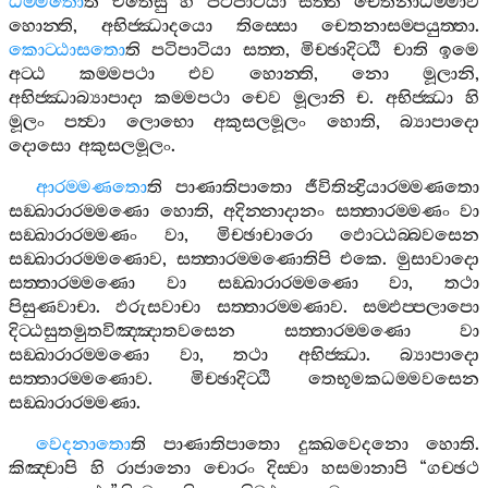
ධම‍්මතො
ති
එතෙසු
හි
පටිපාටියා
සත‍්ත
චෙතනාධම‍්මාව
හොන‍්ති
,
අභිජ‍්ඣාදයො
තිස‍්සො
චෙතනාසම‍්පයුත‍්තා
.
කොට‍්ඨාසතො
ති
පටිපාටියා
සත‍්ත
,
මිච‍්ඡාදිට‍්ඨි
චාති
ඉමෙ
අට‍්ඨ
කම‍්මපථා
එව
හොන‍්ති
,
නො
මූලානි
,
අභිජ‍්ඣාබ්‍යාපාදා
කම‍්මපථා
චෙව
මූලානි
ච
.
අභිජ‍්ඣා
හි
මූලං
පත්‍වා
ලොභො
අකුසලමූලං
හොති
,
බ්‍යාපාදො
දොසො
අකුසලමූලං
.
ආරම‍්මණතො
ති
පාණාතිපාතො
ජීවිතින්‍ද්‍රියාරම‍්මණතො
සඞ‍්ඛාරාරම‍්මණො
හොති
,
අදින‍්නාදානං
සත‍්තාරම‍්මණං
වා
සඞ‍්ඛාරාරම‍්මණං
වා
,
මිච‍්ඡාචාරො
ඵොට‍්ඨබ‍්බවසෙන
සඞ‍්ඛාරාරම‍්මණොව
,
සත‍්තාරම‍්මණොතිපි
එකෙ
.
මුසාවාදො
සත‍්තාරම‍්මණො
වා
සඞ‍්ඛාරාරම‍්මණො
වා
,
තථා
පිසුණවාචා
.
ඵරුසවාචා
සත‍්තාරම‍්මණාව
.
සම‍්ඵප‍්පලාපො
දිට‍්ඨසුතමුතවිඤ‍්ඤාතවසෙන
සත‍්තාරම‍්මණො
වා
සඞ‍්ඛාරාරම‍්මණො
වා
,
තථා
අභිජ‍්ඣා
.
බ්‍යාපාදො
සත‍්තාරම‍්මණොව
.
මිච‍්ඡාදිට‍්ඨි
තෙභූමකධම‍්මවසෙන
සඞ‍්ඛාරාරම‍්මණා
.
වෙදනාතො
ති
පාණාතිපාතො
දුක‍්ඛවෙදනො
හොති
.
කිඤ‍්චාපි
හි
රාජානො
චොරං
දිස‍්වා
හසමානාපි
“
ගච‍්ඡථ