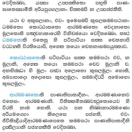
වෙදිතබ‍්බා
,
යස‍්සා
උප‍්පත‍්තිතො
පභුති
පාණං
ඝාතෙස‍්සාමීති
අරියපුග‍්ගලානං
චිත‍්තම‍්පි
න
උප‍්පජ‍්ජතීති
.
යථා
ච
අකුසලානං
,
එවං
ඉමෙසම‍්පි
කුසලකම‍්මපථානං
ධම‍්මතො
කොට‍්ඨාසතො
ආරම‍්මණතො
වෙදනාතො
මූලතොති
පඤ‍්චහාකාරෙහි
විනිච‍්ඡයො
වෙදිතබ‍්බො
.
තත්‍ථ
ධම‍්මතො
ති
එතෙසු
හි
පටිපාටියා
සත‍්ත
චෙතනාපි
වට‍්ටන‍්ති
විරතියොපි
,
අන‍්තෙ
තයො
චෙතනාසම‍්පයුත‍්තාව
.
කොට‍්ඨාසතො
ති
පටිපාටියා
සත‍්ත
කම‍්මපථා
එව
,
න
මූලානි
,
අන‍්තෙ
තයො
කම‍්මපථා
චෙව
මූලානි
ච
.
අනභිජ‍්ඣා
හි
මූලං
පත්‍වා
අලොභො
කුසලමූලං
හොති
,
අබ්‍යාපාදො
අදොසො
කුසලමූලං
,
සම‍්මාදිට‍්ඨි
අමොහො
කුසලමූලං
.
ආරම‍්මණතො
ති
පාණාතිපාතාදීනං
.
ආරම‍්මණානෙව
එතෙසං
ආරම‍්මණානි
.
වීතික‍්කමිතබ‍්බවත්‍ථුතොයෙව
හි
විරති
නාම
හොති
.
යථා
පන
නිබ‍්බානාරම‍්මණො
අරියමග‍්ගො
කිලෙසෙ
පජහති
,
එවං
ජීවිතින්‍ද්‍රියාදිආරම‍්මණාපෙතෙ
කම‍්මපථා
පාණාතිපාතාදීනි
දුස‍්සීල්‍යානි
පජහන‍්තීති
වෙදිතබ‍්බා
.