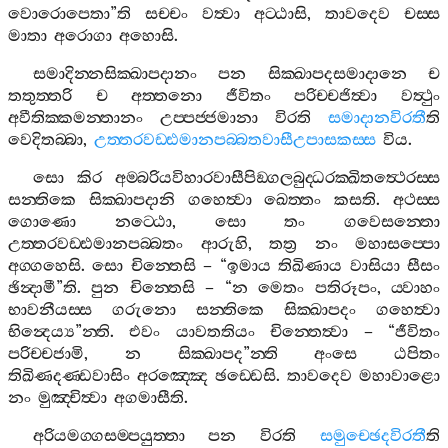
වොරොපෙතා
”
ති
සච‍්චං
වත්‍වා
අට‍්ඨාසි
,
තාවදෙව
චස‍්ස
මාතා
අරොගා
අහොසි
.
සමාදින‍්නසික‍්ඛාපදානං
පන
සික‍්ඛාපදසමාදානෙ
ච
තතුත‍්තරි
ච
අත‍්තනො
ජීවිතං
පරිච‍්චජිත්‍වා
වත්‍ථුං
අවීතික‍්කමන‍්තානං
උප‍්පජ‍්ජමානා
විරති
සමාදානවිරතී
ති
වෙදිතබ‍්බා
,
උත‍්තරවඩ‍්ඪමානපබ‍්බතවාසීඋපාසකස‍්ස
විය
.
සො
කිර
අම‍්බරියවිහාරවාසීපිඞ‍්ගලබුද‍්ධරක‍්ඛිතත්‍ථෙරස‍්ස
සන‍්තිකෙ
සික‍්ඛාපදානි
ගහෙත්‍වා
ඛෙත‍්තං
කසති
.
අථස‍්ස
ගොණො
නට‍්ඨො
,
සො
තං
ගවෙසන‍්තො
උත‍්තරවඩ‍්ඪමානපබ‍්බතං
ආරුහි
,
තත්‍ර
නං
මහාසප‍්පො
අග‍්ගහෙසි
.
සො
චින‍්තෙසි
– “
ඉමාය
තිඛිණාය
වාසියා
සීසං
ඡින්‍දාමී
”
ති
.
පුන
චින‍්තෙසි
– “
න
මෙතං
පතිරූපං
,
ය‍්වාහං
භාවනීයස‍්ස
ගරුනො
සන‍්තිකෙ
සික‍්ඛාපදං
ගහෙත්‍වා
භින්‍දෙය්‍ය
”
න‍්ති
.
එවං
යාවතතියං
චින‍්තෙත්‍වා
– “
ජීවිතං
පරිච‍්චජාමි
,
න
සික‍්ඛාපද
”
න‍්ති
අංසෙ
ඨපිතං
තිඛිණදණ‍්ඩවාසිං
අරඤ‍්ඤෙ
ඡඩ‍්ඩෙසි
.
තාවදෙව
මහාවාළො
නං
මුඤ‍්චිත්‍වා
අගමාසීති
.
අරියමග‍්ගසම‍්පයුත‍්තා
පන
විරති
සමුච‍්ඡෙදවිරතී
ති