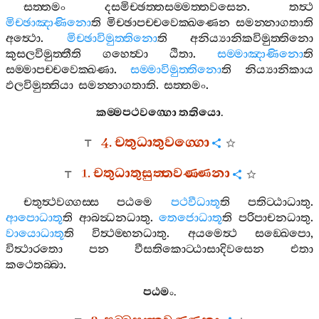
සත‍්තමං
දසමිච‍්ඡත‍්තසම‍්මත‍්තවසෙන
.
තත්‍ථ
මිච‍්ඡාඤාණිනො
ති
මිච‍්ඡාපච‍්චවෙක‍්ඛණෙන
සමන‍්නාගතාති
අත්‍ථො
.
මිච‍්ඡාවිමුත‍්තිනො
ති
අනිය්‍යානිකවිමුත‍්තිනො
කුසලවිමුත‍්තීති
ගහෙත්‍වා
ඨිතා
.
සම‍්මාඤාණිනො
ති
සම‍්මාපච‍්චවෙක‍්ඛණා
.
සම‍්මාවිමුත‍්තිනො
ති
නිය්‍යානිකාය
ඵලවිමුත‍්තියා
සමන‍්නාගතාති
.
සත‍්තමං
.
කම‍්මපථවග‍්ගො
තතියො
.
4.
චතුධාතුවග‍්ගො
1.
චතුධාතුසුත‍්තවණ‍්ණනා
චතුත්‍ථවග‍්ගස‍්ස
පඨමෙ
පථවීධාතූ
ති
පතිට‍්ඨාධාතු
.
ආපොධාතූ
ති
ආබන්‍ධනධාතු
.
තෙජොධාතූ
ති
පරිපාචනධාතු
.
වායොධාතූ
ති
විත්‍ථම‍්භනධාතු
.
අයමෙත්‍ථ
සඞ‍්ඛෙපො
,
විත්‍ථාරතො
පන
වීසතිකොට‍්ඨාසාදිවසෙන
එතා
කථෙතබ‍්බා
.
පඨමං
.