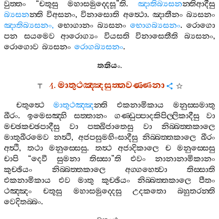
වුත‍්තං
“
චතූසු
මහාසමුද‍්දෙසූ
”
ති
.
ඤාතිබ්‍යසන
න‍්තිආදීසු
බ්‍යසන
න‍්ති
විඅසනං
,
විනාසොති
අත්‍ථො
.
ඤාතීනං
බ්‍යසනං
ඤාතිබ්‍යසනං
,
භොගානං
බ්‍යසනං
භොගබ්‍යසනං
.
රොගො
පන
සයමෙව
ආරොග්‍යං
වියසති
විනාසෙතීති
බ්‍යසනං
,
රොගොව
බ්‍යසනං
රොගබ්‍යසනං
.
තතියං
.
4.
මාතුථඤ‍්ඤසුත‍්තවණ‍්ණනා
චතුත්‍ථෙ
මාතුථඤ‍්ඤ
න‍්ති
එකනාමිකාය
මනුස‍්සමාතු
ඛීරං
.
ඉමෙසඤ‍්හි
සත‍්තානං
ගණ‍්ඩුප‍්පාදකිපිල‍්ලිකාදීසු
වා
මච‍්ඡකච‍්ඡපාදීසු
වා
පක‍්ඛිජාතෙසු
වා
නිබ‍්බත‍්තකාලෙ
මාතුඛීරමෙව
නත්‍ථි
,
අජපසුමහිංසාදීසු
නිබ‍්බත‍්තකාලෙ
ඛීරං
අත්‍ථි
,
තථා
මනුස‍්සෙසු
.
තත්‍ථ
අජාදිකාලෙ
ච
මනුස‍්සෙසු
චාපි
“
දෙවී
සුමනා
තිස‍්සා
”
ති
එවං
නානානාමිකානං
කුච‍්ඡියං
නිබ‍්බත‍්තකාලෙ
අග‍්ගහෙත්‍වා
තිස‍්සාති
එකනාමිකාය
එව
මාතු
කුච‍්ඡියං
නිබ‍්බත‍්තකාලෙ
පීතං
ථඤ‍්ඤං
චතූසු
මහාසමුද‍්දෙසු
උදකතො
බහුතරන‍්ති
වෙදිතබ‍්බං
.