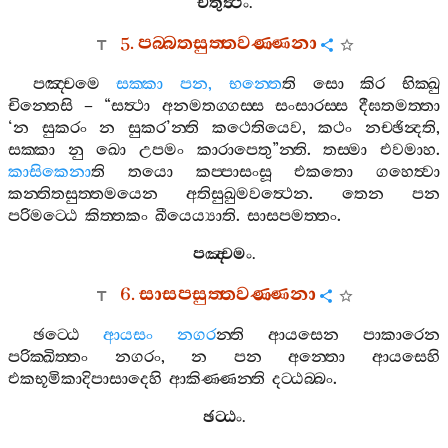
චතුත්‍ථං
.
5.
පබ‍්බතසුත‍්තවණ‍්ණනා
පඤ‍්චමෙ
සක‍්කා
පන
,
භන‍්තෙ
ති
සො
කිර
භික‍්ඛු
චින‍්තෙසි
– “
සත්‍ථා
අනමතග‍්ගස‍්ස
සංසාරස‍්ස
දීඝතමත‍්තා
‘
න
සුකරං
න
සුකර
’
න‍්ති
කථෙතියෙව
,
කථං
නච‍්ඡින්‍දති
,
සක‍්කා
නු
ඛො
උපමං
කාරාපෙතු
”
න‍්ති
.
තස‍්මා
එවමාහ
.
කාසිකෙනා
ති
තයො
කප‍්පාසංසූ
එකතො
ගහෙත්‍වා
කන‍්තිතසුත‍්තමයෙන
අතිසුඛුමවත්‍ථෙන
.
තෙන
පන
පරිමට‍්ඨෙ
කිත‍්තකං
ඛීයෙය්‍යාති
.
සාසපමත‍්තං
.
පඤ‍්චමං
.
6.
සාසපසුත‍්තවණ‍්ණනා
ඡට‍්ඨෙ
ආයසං
නගර
න‍්ති
ආයසෙන
පාකාරෙන
පරික‍්ඛිත‍්තං
නගරං
,
න
පන
අන‍්තො
ආයසෙහි
එකභූමිකාදිපාසාදෙහි
ආකිණ‍්ණන‍්ති
දට‍්ඨබ‍්බං
.
ඡට‍්ඨං
.