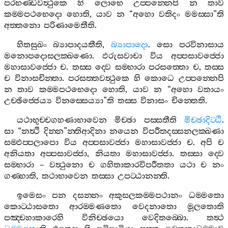
පරභණ‍්ඩවත්‍ථුකෙ
හි
ලොභෙ
උප‍්පන‍්නෙපි
න
තාව
කම‍්මපථභෙදො
හොති
,
යාව
න
“
අහො
වතිදං
මමස‍්සා
”
ති
අත‍්තනො
පරිණාමෙතීති
.
හිතසුඛං
බ්‍යාපාදයතීති
,
බ්‍යාපාදො
.
සො
පරවිනාසාය
මනොපදොසලක‍්ඛණො
.
ඵරුසවාචා
විය
අප‍්පසාවජ‍්ජො
මහාසාවජ‍්ජො
ච
.
තස‍්ස
ද‍්වෙ
සම‍්භාරා
පරසත‍්තො
ච
,
තස‍්ස
ච
විනාසචින‍්තා
.
පරසත‍්තවත්‍ථුකෙ
හි
කොධෙ
උප‍්පන‍්නෙපි
න
තාව
කම‍්මපථභෙදො
හොති
,
යාව
න
“
අහො
වතායං
උච‍්ඡිජ‍්ජෙය්‍ය
විනස‍්සෙය්‍යා
”
ති
තස‍්ස
විනාසං
චින‍්තෙති
.
යථාභුච‍්චගහණාභාවෙන
මිච‍්ඡා
පස‍්සතීති
මිච‍්ඡාදිට‍්ඨි
.
සා
“
නත්‍ථි
දින‍්න
”
න‍්තිආදිනා
නයෙන
විපරීතදස‍්සනලක‍්ඛණා
සම‍්ඵප‍්පලාපො
විය
අප‍්පසාවජ‍්ජා
මහාසාවජ‍්ජා
ච
.
අපි
ච
අනියතා
අප‍්පසාවජ‍්ජා
,
නියතා
මහාසාවජ‍්ජා
.
තස‍්සා
ද‍්වෙ
සම‍්භාරා
–
වත්‍ථුනො
ච
ගහිතාකාරවිපරීතතා
යථා
ච
නං
ගණ‍්හාති
,
තථාභාවෙන
තස‍්සා
උපට‍්ඨානන‍්ති
.
ඉමෙසං
පන
දසන‍්නං
අකුසලකම‍්මපථානං
ධම‍්මතො
කොට‍්ඨාසතො
ආරම‍්මණතො
වෙදනාතො
මූලතොති
පඤ‍්චහාකාරෙහි
විනිච‍්ඡයො
වෙදිතබ‍්බො
.
තත්‍ථ