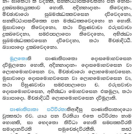
නං
ඝාතෙථා
”
ති
වදන‍්ති
,
සන‍්නිට‍්ඨාපකචෙතනා
පන
නෙසං
දුක‍්ඛසම‍්පයුත‍්තාව
හොති
.
අදින‍්නාදානං
තිවෙදනං
,
මිච‍්ඡාචාරො
සුඛමජ‍්ඣත‍්තවසෙන
ද‍්විවෙදනො
,
සන‍්නිට‍්ඨාපකචිත‍්තෙ
පන
මජ‍්ඣත‍්තවෙදනො
න
හොති
.
මුසාවාදො
තිවෙදනො
,
තථා
පිසුණවාචා
ඵරුසවාචා
දුක‍්ඛවෙදනා
,
සම‍්ඵප‍්පලාපො
තිවෙදනො
,
අභිජ‍්ඣා
සුඛමජ‍්ඣත‍්තවසෙන
ද‍්විවෙදනා
,
තථා
මිච‍්ඡාදිට‍්ඨි
.
බ්‍යාපාදො
දුක‍්ඛවෙදනො
.
මූලතො
ති
පාණාතිපාතො
දොසමොහවසෙන
ද‍්විමූලකො
හොති
,
අදින‍්නාදානං
දොසමොහවසෙන
වා
ලොභමොහවසෙන
වා
,
මිච‍්ඡාචාරො
ලොභමොහවසෙන
.
මුසාවාදො
දොසමොහවසෙන
වා
ලොභමොහවසෙන
වා
,
තථා
පිසුණවාචා
සම‍්ඵප‍්පලාපො
ච
.
ඵරුසවාචා
දොසමොහවසෙන
,
අභිජ‍්ඣා
මොහවසෙන
එකමූලා
,
තථා
බ්‍යාපාදො
.
මිච‍්ඡාදිට‍්ඨි
ලොභමොහවසෙන
ද‍්විමූලාති
.
පාණාතිපාතා
පටිවිරතා
තිආදීසු
පාණාතිපාතාදයො
වුත‍්තත්‍ථා
එව
.
යාය
පන
විරතියා
එතෙ
පටිවිරතා
නාම
හොන‍්ති
,
සා
භෙදතො
තිවිධා
හොති
සම‍්පත‍්තවිරති
සමාදානවිරති
සමුච‍්ඡෙදවිරතීති
.
තත්‍ථ