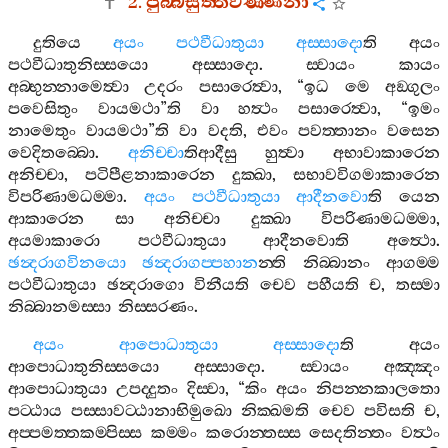
2.
පුබ‍්බසුත‍්තවණ‍්ණනා
දුතියෙ
අයං
පථවීධාතුයා
අස‍්සාදො
ති
අයං
පථවීධාතුනිස‍්සයො
අස‍්සාදො
.
ස‍්වායං
කායං
අබ‍්භුන‍්නාමෙත්‍වා
උදරං
පසාරෙත්‍වා
, “
ඉධ
මෙ
අඞ‍්ගුලං
පවෙසිතුං
වායමථා
”
ති
වා
හත්‍ථං
පසාරෙත්‍වා
, “
ඉමං
නාමෙතුං
වායමථා
”
ති
වා
වදති
,
එවං
පවත‍්තානං
වසෙන
වෙදිතබ‍්බො
.
අනිච‍්චා
තිආදීසු
හුත්‍වා
අභාවාකාරෙන
අනිච‍්චා
,
පටිපීළනාකාරෙන
දුක‍්ඛා
,
සභාවවිගමාකාරෙන
විපරිණාමධම‍්මා
.
අයං
පථවීධාතුයා
ආදීනවො
ති
යෙන
ආකාරෙන
සා
අනිච‍්චා
දුක‍්ඛා
විපරිණාමධම‍්මා
,
අයමාකාරො
පථවීධාතුයා
ආදීනවොති
අත්‍ථො
.
ඡන්‍දරාගවිනයො
ඡන්‍දරාගප‍්පහාන
න‍්ති
නිබ‍්බානං
ආගම‍්ම
පථවීධාතුයා
ඡන්‍දරාගො
විනීයති
චෙව
පහීයති
ච
,
තස‍්මා
නිබ‍්බානමස‍්සා
නිස‍්සරණං
.
අයං
ආපොධාතුයා
අස‍්සාදො
ති
අයං
ආපොධාතුනිස‍්සයො
අස‍්සාදො
.
ස‍්වායං
අඤ‍්ඤං
ආපොධාතුයා
උපද‍්දුතං
දිස‍්වා
, “
කිං
අයං
නිපන‍්නකාලතො
පට‍්ඨාය
පස‍්සාවට‍්ඨානාභිමුඛො
නික‍්ඛමති
චෙව
පවිසති
ච
,
අප‍්පමත‍්තකම‍්පිස‍්ස
කම‍්මං
කරොන‍්තස‍්ස
සෙදතින‍්තං
වත්‍ථං