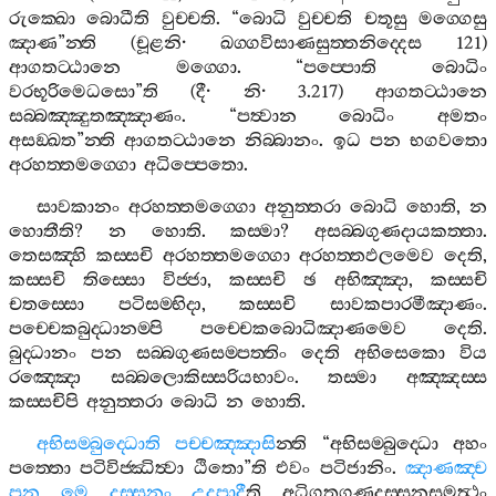
රුක‍්ඛො
බොධීති
වුච‍්චති
. “
බොධි
වුච‍්චති
චතූසු
මග‍්ගෙසු
ඤාණ
”
න‍්ති
(
චූළනි
·
ඛග‍්ගවිසාණසුත‍්තනිද‍්දෙස
121)
ආගතට‍්ඨානෙ
මග‍්ගො
. “
පප‍්පොති
බොධිං
වරභූරිමෙධසො
”
ති
(
දී
·
නි
· 3.217)
ආගතට‍්ඨානෙ
සබ‍්බඤ‍්ඤුතඤ‍්ඤාණං
. “
පත්‍වාන
බොධිං
අමතං
අසඞ‍්ඛත
”
න‍්ති
ආගතට‍්ඨානෙ
නිබ‍්බානං
.
ඉධ
පන
භගවතො
අරහත‍්තමග‍්ගො
අධිප‍්පෙතො
.
සාවකානං
අරහත‍්තමග‍්ගො
අනුත‍්තරා
බොධි
හොති
,
න
හොතීති
?
න
හොති
.
කස‍්මා
?
අසබ‍්බගුණදායකත‍්තා
.
තෙසඤ‍්හි
කස‍්සචි
අරහත‍්තමග‍්ගො
අරහත‍්තඵලමෙව
දෙති
,
කස‍්සචි
තිස‍්සො
විජ‍්ජා
,
කස‍්සචි
ඡ
අභිඤ‍්ඤා
,
කස‍්සචි
චතස‍්සො
පටිසම‍්භිදා
,
කස‍්සචි
සාවකපාරමීඤාණං
.
පච‍්චෙකබුද‍්ධානම‍්පි
පච‍්චෙකබොධිඤාණමෙව
දෙති
.
බුද‍්ධානං
පන
සබ‍්බගුණසම‍්පත‍්තිං
දෙති
අභිසෙකො
විය
රඤ‍්ඤො
සබ‍්බලොකිස‍්සරියභාවං
.
තස‍්මා
අඤ‍්ඤස‍්ස
කස‍්සචිපි
අනුත‍්තරා
බොධි
න
හොති
.
අභිසම‍්බුද‍්ධොති
පච‍්චඤ‍්ඤාසි
න‍්ති
“
අභිසම‍්බුද‍්ධො
අහං
පත‍්තො
පටිවිජ‍්ඣිත්‍වා
ඨිතො
”
ති
එවං
පටිජානිං
.
ඤාණඤ‍්ච
පන
මෙ
දස‍්සනං
උදපාදී
ති
අධිගතගුණදස‍්සනසමත්‍ථං