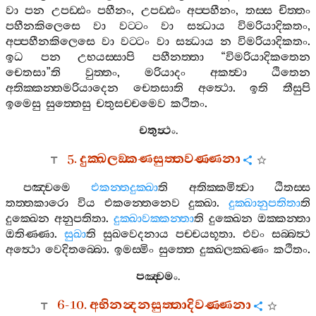
වා
පන
උපඩ‍්ඪං
පහීනං
,
උපඩ‍්ඪං
අප‍්පහීනං
,
තස‍්ස
චිත‍්තං
පහීනකිලෙසෙ
වා
වට‍්ටං
වා
සන්‍ධාය
විමරියාදිකතං
,
අප‍්පහීනකිලෙසෙ
වා
වට‍්ටං
වා
සන්‍ධාය
න
විමරියාදිකතං
.
ඉධ
පන
උභයස‍්සාපි
පහීනත‍්තා
“
විමරියාදිකතෙන
චෙතසා
”
ති
වුත‍්තං
,
මරියාදං
අකත්‍වා
ඨිතෙන
අතික‍්කන‍්තමරියාදෙන
චෙතසාති
අත්‍ථො
.
ඉති
තීසුපි
ඉමෙසු
සුත‍්තෙසු
චතුසච‍්චමෙව
කථිතං
.
චතුත්‍ථං
.
5.
දුක‍්ඛලඞ‍්කණසුත‍්තවණ‍්ණනා
පඤ‍්චමෙ
එකන‍්තදුක‍්ඛා
ති
අතික‍්කමිත්‍වා
ඨිතස‍්ස
තත‍්තකාරො
විය
එකන‍්තෙනෙව
දුක‍්ඛා
.
දුක‍්ඛානුපතිතා
ති
දුක‍්ඛෙන
අනුපතිතා
.
දුක‍්ඛාවක‍්කන‍්තා
ති
දුක‍්ඛෙන
ඔක‍්කන‍්තා
ඔතිණ‍්ණා
.
සුඛා
ති
සුඛවෙදනාය
පච‍්චයභූතා
.
එවං
සබ‍්බත්‍ථ
අත්‍ථො
වෙදිතබ‍්බො
.
ඉමස‍්මිං
සුත‍්තෙ
දුක‍්ඛලක‍්ඛණං
කථිතං
.
පඤ‍්චමං
.
6-10.
අභිනන්‍දනසුත‍්තාදිවණ‍්ණනා