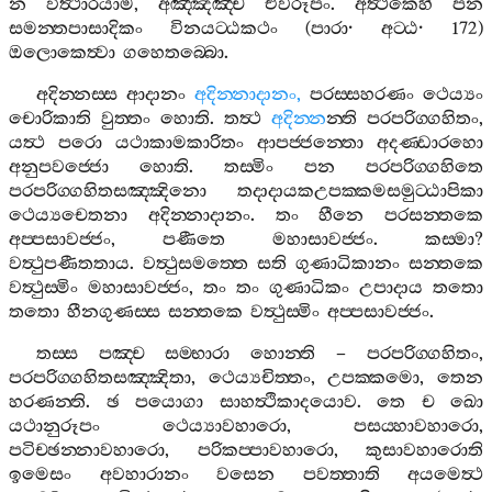
න
විත්‍ථාරයාම
,
අඤ‍්ඤඤ‍්ච
එවරූපං
.
අත්‍ථිකෙහි
පන
සමන‍්තපාසාදිකං
විනයට‍්ඨකථං
(
පාරා
·
අට‍්ඨ
· 172)
ඔලොකෙත්‍වා
ගහෙතබ‍්බො
.
අදින‍්නස‍්ස
ආදානං
අදින‍්නාදානං
,
පරස‍්සහරණං
ථෙය්‍යං
චොරිකාති
වුත‍්තං
හොති
.
තත්‍ථ
අදින‍්න
න‍්ති
පරපරිග‍්ගහිතං
,
යත්‍ථ
පරො
යථාකාමකාරිතං
ආපජ‍්ජන‍්තො
අදණ‍්ඩාරහො
අනුපවජ‍්ජො
හොති
.
තස‍්මිං
පන
පරපරිග‍්ගහිතෙ
පරපරිග‍්ගහිතසඤ‍්ඤිනො
තදාදායකඋපක‍්කමසමුට‍්ඨාපිකා
ථෙය්‍යචෙතනා
අදින‍්නාදානං
.
තං
හීනෙ
පරසන‍්තකෙ
අප‍්පසාවජ‍්ජං
,
පණීතෙ
මහාසාවජ‍්ජං
.
කස‍්මා
?
වත්‍ථුපණීතතාය
.
වත්‍ථුසමත‍්තෙ
සති
ගුණාධිකානං
සන‍්තකෙ
වත්‍ථුස‍්මිං
මහාසාවජ‍්ජං
,
තං
තං
ගුණාධිකං
උපාදාය
තතො
තතො
හීනගුණස‍්ස
සන‍්තකෙ
වත්‍ථුස‍්මිං
අප‍්පසාවජ‍්ජං
.
තස‍්ස
පඤ‍්ච
සම‍්භාරා
හොන‍්ති
–
පරපරිග‍්ගහිතං
,
පරපරිග‍්ගහිතසඤ‍්ඤිතා
,
ථෙය්‍යචිත‍්තං
,
උපක‍්කමො
,
තෙන
හරණන‍්ති
.
ඡ
පයොගා
සාහත්‍ථිකාදයොව
.
තෙ
ච
ඛො
යථානුරූපං
ථෙය්‍යාවහාරො
,
පසය‍්හාවහාරො
,
පටිච‍්ඡන‍්නාවහාරො
,
පරිකප‍්පාවහාරො
,
කුසාවහාරොති
ඉමෙසං
අවහාරානං
වසෙන
පවත‍්තාති
අයමෙත්‍ථ