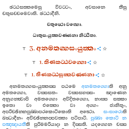
ඡට‍්ඨසත‍්තමෙසු
විවට‍්ටං
,
අවසානෙ
තීසු
චතුසච‍්චමෙවාති
.
ඡට‍්ඨාදීනි
.
චතුත්‍ථො
වග‍්ගො
.
ධාතුසංයුත‍්තවණ‍්ණනා
නිට‍්ඨිතා
.
3.
අනමතග‍්ගසංයුත‍්තං
1.
තිණකට‍්ඨවග‍්ගො
1.
තිණකට‍්ඨසුත‍්තවණ‍්ණනා
අනමතග‍්ගසංයුත‍්තස‍්ස
පඨමෙ
අනමතග‍්ගො
ති
අනු
අමතග‍්ගො
,
වස‍්සසතං
වස‍්සසහස‍්සං
ඤාණෙන
අනුගන‍්ත්‍වාපි
අමතග‍්ගො
අවිදිතග‍්ගො
,
නාස‍්ස
සක‍්කා
ඉතො
වා
එත‍්තො
වා
අග‍්ගං
ජානිතුං
,
අපරිච‍්ඡින‍්නපුබ‍්බාපරකොටිකොති
අත්‍ථො
.
සංසාරො
ති
ඛන්‍ධාදීනං
අවිච‍්ඡින‍්නප‍්පවත‍්තා
පටිපාටි
.
පුබ‍්බා
කොටි
න
පඤ‍්ඤායතී
ති
පුරිමමරියාදා
න
දිස‍්සති
.
යදග‍්ගෙන
චස‍්ස