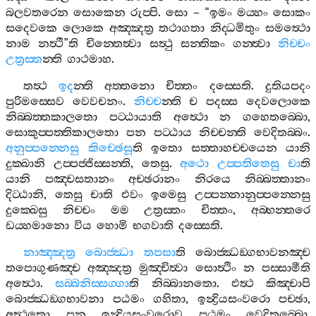
බලවතරෙන
සොකෙන
රුප‍්පි
.
සො
– “
ඉමං
මය‍්හං
සොකං
සදෙවකෙ
ලොකෙ
අඤ‍්ඤත්‍ර
තථාගතා
නිද‍්ධමිතුං
සමත්‍ථො
නාම
නත්‍ථී
”
ති
චින‍්තෙත්‍වා
සත්‍ථු
සන‍්තිකං
ගන‍්ත්‍වා
නිච‍්චං
උත්‍රස‍්ත
න‍්ති
ගාථමාහ
.
තත්‍ථ
ඉද
න‍්ති
අත‍්තනො
චිත‍්තං
දස‍්සෙති
.
දුතියපදං
පුරිමස‍්සෙව
වෙවචනං
.
නිච‍්ච
න‍්ති
ච
පදස‍්ස
දෙවලොකෙ
නිබ‍්බත‍්තකාලතො
පට‍්ඨායාති
අත්‍ථො
න
ගහෙතබ‍්බො
,
සොකුප‍්පත‍්තිකාලතො
පන
පට‍්ඨාය
නිච‍්චන‍්ති
වෙදිතබ‍්බං
.
අනුප‍්පන‍්නෙසු
කිච‍්ඡෙසූ
ති
ඉතො
සත‍්තාහච‍්චයෙන
යානි
දුක‍්ඛානි
උප‍්පජ‍්ජිස‍්සන‍්ති
,
තෙසු
.
අථො
උප‍්පතිතෙසු
චා
ති
යානි
පඤ‍්චසතානං
අච‍්ඡරානං
නිරයෙ
නිබ‍්බත‍්තානං
දිට‍්ඨානි
,
තෙසු
චාති
එවං
ඉමෙසු
උප‍්පන‍්නානුප‍්පන‍්නෙසු
දුක‍්ඛෙසු
නිච‍්චං
මම
උත්‍රස‍්තං
චිත‍්තං
,
අබ‍්භන‍්තරෙ
ඩය‍්හමානො
විය
හොමි
භගවාති
දස‍්සෙති
.
නාඤ‍්ඤත්‍ර
බොජ‍්ඣා
තපසා
ති
බොජ‍්ඣඞ‍්ගභාවනඤ‍්ච
තපොගුණඤ‍්ච
අඤ‍්ඤත්‍ර
මුඤ‍්චිත්‍වා
සොත්‍ථිං
න
පස‍්සාමීති
අත්‍ථො
.
සබ‍්බනිස‍්සග‍්ගා
ති
නිබ‍්බානතො
.
එත්‍ථ
කිඤ‍්චාපි
බොජ‍්ඣඞ‍්ගභාවනා
පඨමං
ගහිතා
,
ඉන්‍ද්‍රියසංවරො
පච‍්ඡා
,
අත්‍ථතො
පන
ඉන්‍ද්‍රියසංවරොව
පඨමං
වෙදිතබ‍්බො
.