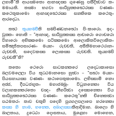
ලභාමී
”
ති
ආයස‍්මතො
ආනන්‍දස‍්ස
ගුණෙසු
පසීදිත්‍වාව
තං
මමායති
.
තස‍්මා
භගවා
සාරිපුත‍්තත්‍ථෙරස‍්ස
වණ‍්ණං
කථෙතුකාමො
ආනන්‍දත්‍ථෙරස‍්ස
සන‍්තිකෙ
කථෙතුං
ආරද‍්ධො
.
තත්‍ථ
තුය‍්හම‍්පී
ති
සම‍්පිණ‍්ඩනත්‍ථො
පි
-
කාරො
.
ඉදං
වුත‍්තං
හොති
– “
ආනන්‍ද
,
සාරිපුත‍්තස‍්ස
ආචාරො
ගොචරො
විහාරො
අභික‍්කමො
පටික‍්කමො
ආලොකිතවිලොකිතං
සමිඤ‍්ජිතපසාරණං
මය‍්හං
රුච‍්චති
,
අසීතිමහාථෙරානං
රුච‍්චති
,
සදෙවකස‍්ස
ලොකස‍්ස
රුච‍්චති
.
තුය‍්හම‍්පි
රුච‍්චතී
”
ති
?
තතො
ථෙරො
සාටකන‍්තරෙ
ලද‍්ධොකාසො
බලවමල‍්ලො
විය
තුට‍්ඨමානසො
හුත්‍වා
– “
සත්‍ථා
මය‍්හං
පියසහායස‍්ස
වණ‍්ණං
කථාපෙතුකාමො
.
ලභිස‍්සාමි
නො
අජ‍්ජ
,
දීපධජභූතං
මහාජම‍්බුං
විධුනන‍්තො
විය
වලාහකන‍්තරතො
චන්‍දං
නීහරිත්‍වා
දස‍්සෙන‍්තො
විය
සාරිපුත‍්තත්‍ථෙරස‍්ස
වණ‍්ණං
කථෙතු
”
න‍්ති
චින‍්තෙත්‍වා
පඨමතරං
තාව
චතූහි
පදෙහි
පුග‍්ගලපලාපෙ
හරන‍්තො
කස‍්ස
හි
නාම
,
භන‍්තෙ
,
අබාලස‍්සා
තිආදිමාහ
.
බාලො
හි
බාලතාය
,
දුට‍්ඨො
දොසතාය
,
මූළ‍්හො
මොහෙන
,