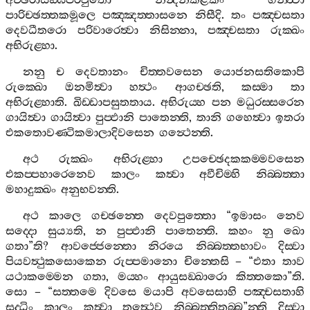
අච‍්ඡරාසඞ‍්ඝපරිවුතො
නන්‍දනකීළිකං
ගන‍්ත්‍වා
පාරිච‍්ඡත‍්තකමූලෙ
පඤ‍්ඤත‍්තාසනෙ
නිසීදි
.
තං
පඤ‍්චසතා
දෙවධීතරො
පරිවාරෙත්‍වා
නිසින‍්නා
,
පඤ‍්චසතා
රුක‍්ඛං
අභිරුළ‍්හා
.
නනු
ච
දෙවතානං
චිත‍්තවසෙන
යොජනසතිකොපි
රුක‍්ඛො
ඔනමිත්‍වා
හත්‍ථං
ආගච‍්ඡති
,
කස‍්මා
තා
අභිරුළ‍්හාති
.
ඛිඩ‍්ඩාපසුතතාය
.
අභිරුය‍්හ
පන
මධුරස‍්සරෙන
ගායිත්‍වා
ගායිත්‍වා
පුප‍්ඵානි
පාතෙන‍්ති
,
තානි
ගහෙත්‍වා
ඉතරා
එකතොවණ‍්ටිකමාලාදිවසෙන
ගන්‍ථෙන‍්ති
.
අථ
රුක‍්ඛං
අභිරුළ‍්හා
උපච‍්ඡෙදකකම‍්මවසෙන
එකප‍්පහාරෙනෙව
කාලං
කත්‍වා
අවීචිම‍්හි
නිබ‍්බත‍්තා
මහාදුක‍්ඛං
අනුභවන‍්ති
.
අථ
කාලෙ
ගච‍්ඡන‍්තෙ
දෙවපුත‍්තො
“
ඉමාසං
නෙව
සද‍්දො
සුය්‍යති
,
න
පුප‍්ඵානි
පාතෙන‍්ති
.
කහං
නු
ඛො
ගතා
”
ති
?
ආවජ‍්ජෙන‍්තො
නිරයෙ
නිබ‍්බත‍්තභාවං
දිස‍්වා
පියවත්‍ථුකසොකෙන
රුප‍්පමානො
චින‍්තෙසි
– “
එතා
තාව
යථාකම‍්මෙන
ගතා
,
මය‍්හං
ආයුසඞ‍්ඛාරො
කිත‍්තකො
”
ති
.
සො
– “
සත‍්තමෙ
දිවසෙ
මයාපි
අවසෙසාහි
පඤ‍්චසතාහි
සද‍්ධිං
කාලං
කත්‍වා
තත්‍ථෙව
නිබ‍්බත‍්තිතබ‍්බ
”
න‍්ති
දිස‍්වා