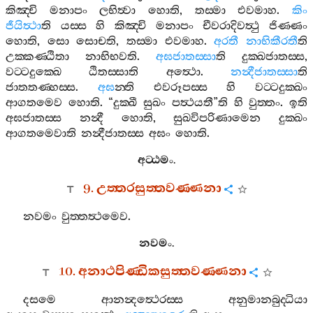
කිඤ‍්චි
මනාපං
ලභිත්‍වා
හොති
,
තස‍්මා
එවමාහ
.
කිං
ජීයිත්‍ථා
ති
යස‍්ස
හි
කිඤ‍්චි
මනාපං
චීවරාදිවත්‍ථු
ජිණ‍්ණං
හොති
,
සො
සොචති
,
තස‍්මා
එවමාහ
.
අරතී
නාභිකීරතී
ති
උක‍්කණ‍්ඨිතා
නාභිභවති
.
අඝජාතස‍්සා
ති
දුක‍්ඛජාතස‍්ස
,
වට‍්ටදුක‍්ඛෙ
ඨිතස‍්සාති
අත්‍ථො
.
නන්‍දීජාතස‍්සා
ති
ජාතතණ‍්හස‍්ස
.
අඝ
න‍්ති
එවරූපස‍්ස
හි
වට‍්ටදුක‍්ඛං
ආගතමෙව
හොති
. “
දුක‍්ඛී
සුඛං
පත්‍ථයතී
”
ති
හි
වුත‍්තං
.
ඉති
අඝජාතස‍්ස
නන්‍දී
හොති
,
සුඛවිපරිණාමෙන
දුක‍්ඛං
ආගතමෙවාති
නන්‍දීජාතස‍්ස
අඝං
හොති
.
අට‍්ඨමං
.
9.
උත‍්තරසුත‍්තවණ‍්ණනා
නවමං
වුත‍්තත්‍ථමෙව
.
නවමං
.
10.
අනාථපිණ‍්ඩිකසුත‍්තවණ‍්ණනා
දසමෙ
ආනන්‍දත්‍ථෙරස‍්ස
අනුමානබුද‍්ධියා