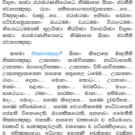
විභූතං
කත්‍වා
ජරාමරණනිරොධෙ
නිබ‍්බානෙ
ඛිප‍්පං
ජවතීති
ජවනපඤ‍්ඤා
.
රූපං
අතීතානාගතපච‍්චුප‍්පන‍්නං
…
පෙ
…
විඤ‍්ඤාණං
.
චක‍්ඛු
…
පෙ
…
ජරාමරණං
අනිච‍්චං
සඞ‍්ඛතං
පටිච‍්චසමුප‍්පන‍්නං
ඛයධම‍්මං
වයධම‍්මං
විරාගධම‍්මං
නිරොධධම‍්මන‍්ති
තුලයිත්‍වා
තීරයිත්‍වා
විභාවයිත්‍වා
විභූතං
කත්‍වා
ජරාමරණනිරොධෙ
නිබ‍්බානෙ
ඛිප‍්පං
ජවතීති
ජවනපඤ‍්ඤා
.
කතමා
තික‍්ඛපඤ‍්ඤා
?
ඛිප‍්පං
කිලෙසෙ
ඡින්‍දතීති
තික‍්ඛපඤ‍්ඤා
.
උප‍්පන‍්නං
කාමවිතක‍්කං
නාධිවාසෙති
,
උප‍්පන‍්නං
බ්‍යාපාදවිතක‍්කං
…
උප‍්පන‍්නං
විහිංසාවිතක‍්කං
…
උප‍්පන‍්නුප‍්පන‍්නෙ
පාපකෙ
අකුසලෙ
ධම‍්මෙ
…
උප‍්පන‍්නං
රාගං
…
දොසං
…
මොහං
…
කොධං
…
උපනාහං
…
මක‍්ඛං
…
පළාසං
…
ඉස‍්සං
…
මච‍්ඡරියං
…
මායං
…
සාඨෙය්‍යං
…
ථම‍්භං
…
සාරම‍්භං
…
මානං
…
අතිමානං
…
මදං
…
පමාදං
…
සබ‍්බෙ
කිලෙසෙ
…
සබ‍්බෙ
දුච‍්චරිතෙ
…
සබ‍්බෙ
අභිසඞ‍්ඛාරෙ
…
සබ‍්බෙ
භවගාමිකම‍්මෙ
නාධිවාසෙති
පජහති
විනොදෙති
,
බ්‍යන‍්තීකරොති
,
අනභාවං
ගමෙතීති
තික‍්ඛපඤ‍්ඤා
.
එකස‍්මිං
ආසනෙ
චත‍්තාරො
ච
අරියමග‍්ගා
,
චත‍්තාරි
ච
සාමඤ‍්ඤඵලානි
,
චතස‍්සො
ච
පටිසම‍්භිදායො
,
ඡ
ච
අභිඤ‍්ඤායො
අධිගතා
හොන‍්ති
සච‍්ඡිකතා
ඵස‍්සිතා