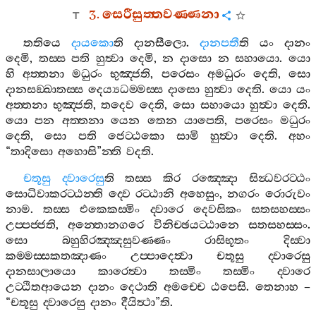
3.
සෙරීසුත‍්තවණ‍්ණනා
තතියෙ
දායකො
ති
දානසීලො
.
දානපතී
ති
යං
දානං
දෙමි
,
තස‍්ස
පති
හුත්‍වා
දෙමි
,
න
දාසො
න
සහායො
.
යො
හි
අත‍්තනා
මධුරං
භුඤ‍්ජති
,
පරෙසං
අමධුරං
දෙති
,
සො
දානසඞ‍්ඛාතස‍්ස
දෙය්‍යධම‍්මස‍්ස
දාසො
හුත්‍වා
දෙති
.
යො
යං
අත‍්තනා
භුඤ‍්ජති
,
තදෙව
දෙති
,
සො
සහායො
හුත්‍වා
දෙති
.
යො
පන
අත‍්තනා
යෙන
තෙන
යාපෙති
,
පරෙසං
මධුරං
දෙති
,
සො
පති
ජෙට‍්ඨකො
සාමි
හුත්‍වා
දෙති
.
අහං
“
තාදිසො
අහොසි
”
න‍්ති
වදති
.
චතූසු
ද‍්වාරෙසු
ති
තස‍්ස
කිර
රඤ‍්ඤො
සින්‍ධවරට‍්ඨං
සොධිවාකරට‍්ඨන‍්ති
ද‍්වෙ
රට‍්ඨානි
අහෙසුං
,
නගරං
රොරුවං
නාම
.
තස‍්ස
එකෙකස‍්මිං
ද‍්වාරෙ
දෙවසිකං
සතසහස‍්සං
උප‍්පජ‍්ජති
,
අන‍්තොනගරෙ
විනිච‍්ඡයට‍්ඨානෙ
සතසහස‍්සං
.
සො
බහුහිරඤ‍්ඤසුවණ‍්ණං
රාසිභූතං
දිස‍්වා
කම‍්මස‍්සකතඤාණං
උප‍්පාදෙත්‍වා
චතූසු
ද‍්වාරෙසු
දානසාලායො
කාරෙත්‍වා
තස‍්මිං
තස‍්මිං
ද‍්වාරෙ
උට‍්ඨිතආයෙන
දානං
දෙථාති
අමච‍්චෙ
ඨපෙසි
.
තෙනාහ
–
“
චතූසු
ද‍්වාරෙසු
දානං
දීයිත්‍ථා
”
ති
.