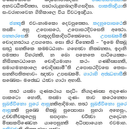
අනවට‍්ඨිතචිත‍්තා
,
පන්‍ථාරුළ‍්හබාලමිගසදිසා
.
පාකතින්‍ද්‍රියා
ති
සංවරාභාවෙන
ගිහිකාලෙ
විය
විවටඉන්‍ද්‍රියා
.
ජන‍්තූ
ති
එවංනාමකො
දෙවපුත‍්තො
.
තදහුපොසථෙ
ති
තස‍්මිං
අහු
උපොසථෙ
,
උපොසථදිවසෙති
අත්‍ථො
.
පන‍්නරසෙ
ති
චාතුද‍්දසිකාදිපටික‍්ඛෙපො
.
උපසඞ‍්කමී
ති
චොදනත්‍ථාය
උපගතො
.
සො
කිර
චින‍්තෙසි
– “
ඉමෙ
භික‍්ඛූ
සත්‍ථු
සන‍්තිකෙ
කම‍්මට‍්ඨානං
ගහෙත්‍වා
නික‍්ඛන‍්තා
,
ඉදානි
පමත‍්තා
විහරන‍්ති
,
න
ඛො
පනෙතෙ
පාටියෙක‍්කං
නිසින‍්නට‍්ඨානෙ
චොදියමානා
කථං
ගණ‍්හිස‍්සන‍්ති
,
සමාගමනකාලෙ
චොදිස‍්සාමී
”
ති
උපොසථදිවසෙ
තෙසං
සන‍්නිපතිතභාවං
ඤත්‍වා
උපසඞ‍්කමි
.
ගාථාහි
අජ‍්ඣභාසී
ති
සබ‍්බෙසං
මජ‍්ඣෙ
ඨත්‍වා
ගාථා
අභාසි
.
තත්‍ථ
යස‍්මා
ගුණකථාය
සද‍්ධිං
නිග‍්ගුණස‍්ස
අගුණො
පාකටො
හොති
,
තස‍්මා
ගුණං
තාව
කථෙන‍්තො
සුඛජීවිනො
පුරෙ
ආසු
න‍්තිආදිමාහ
.
තත්‍ථ
සුඛජීවිනො
පුරෙ
ආසු
න‍්ති
පුබ‍්බෙ
භික‍්ඛූ
සුප‍්පොසා
සුභරා
අහෙසුං
,
උච‍්චනීචකුලෙසු
සපදානං
චරිත්‍වා
ලද‍්ධෙන
මිස‍්සකපිණ‍්ඩෙන
යාපෙසුන‍්ති
අධිප‍්පායෙන
එවමාහ
.