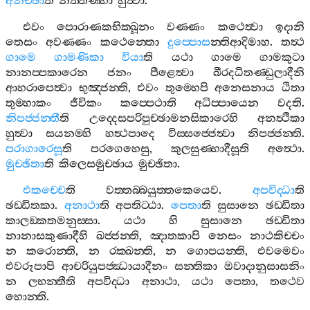
අනිච‍්ඡා
ති
නිත‍්තණ‍්හා
හුත්‍වා
.
එවං
පොරාණකභික‍්ඛූනං
වණ‍්ණං
කථෙත්‍වා
ඉදානි
තෙසං
අවණ‍්ණං
කථෙන‍්තො
දුප‍්පොස
න‍්තිආදිමාහ
.
තත්‍ථ
ගාමෙ
ගාමණිකා
වියා
ති
යථා
ගාමෙ
ගාමකුටා
නානප‍්පකාරෙන
ජනං
පීළෙත්‍වා
ඛීරදධිතණ‍්ඩුලාදීනි
ආහරාපෙත්‍වා
භුඤ‍්ජන‍්ති
,
එවං
තුම‍්හෙපි
අනෙසනාය
ඨිතා
තුම‍්හාකං
ජීවිකං
කප‍්පෙථාති
අධිප‍්පායෙන
වදති
.
නිපජ‍්ජන‍්තී
ති
උද‍්දෙසපරිපුච‍්ඡාමනසිකාරෙහි
අනත්‍ථිකා
හුත්‍වා
සයනම‍්හි
හත්‍ථපාදෙ
විස‍්සජ‍්ජෙත්‍වා
නිපජ‍්ජන‍්ති
.
පරාගාරෙසූ
ති
පරගෙහෙසු
,
කුලසුණ‍්හාදීසූති
අත්‍ථො
.
මුච‍්ඡිතා
ති
කිලෙසමුච‍්ඡාය
මුච‍්ඡිතා
.
එකච‍්චෙ
ති
වත‍්තබ‍්බයුත‍්තකෙයෙව
.
අපවිද‍්ධා
ති
ඡඩ‍්ඩිතකා
.
අනාථා
ති
අපතිට‍්ඨා
.
පෙතා
ති
සුසානෙ
ඡඩ‍්ඩිතා
කාලඞ‍්කතමනුස‍්සා
.
යථා
හි
සුසානෙ
ඡඩ‍්ඩිතා
නානාසකුණාදීහි
ඛජ‍්ජන‍්ති
,
ඤාතකාපි
නෙසං
නාථකිච‍්චං
න
කරොන‍්ති
,
න
රක‍්ඛන‍්ති
,
න
ගොපයන‍්ති
,
එවමෙවං
එවරූපාපි
ආචරියුපජ‍්ඣායාදීනං
සන‍්තිකා
ඔවාදානුසාසනිං
න
ලභන‍්තීති
අපවිද‍්ධා
අනාථා
,
යථා
පෙතා
,
තථෙව
හොන‍්ති
.