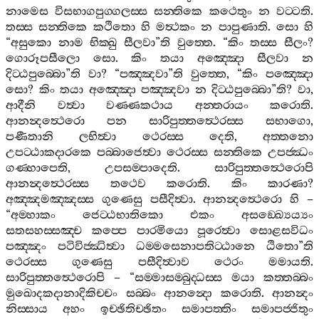
නාමෙස
විසභාගපුග‍්ගලස‍්ස
සන‍්තිකෙ
කථෙතුං
න
වට‍්ටති
.
තස‍්ස
සන‍්තිකෙ
කථිතො
හි
මත්‍ථකං
න
පාපුණාති
.
සො
හි
“
අසුකො
නාම
භික‍්ඛු
සීලවා
”
ති
වුත‍්තෙ
. “
කිං
තස‍්ස
සීලං
?
ගොරූපසීලො
සො
.
කිං
තයා
අඤ‍්ඤො
සීලවා
න
දිට‍්ඨපුබ‍්බො
”
ති
වා
? “
පඤ‍්ඤවා
”
ති
වුත‍්තෙ
, “
කිං
පඤ‍්ඤො
සො
?
කිං
තයා
අඤ‍්ඤො
පඤ‍්ඤවා
න
දිට‍්ඨපුබ‍්බො
”
ති
?
වා
,
ආදීනි
වත්‍වා
වණ‍්ණකථාය
අන‍්තරායං
කරොති
.
ආනන්‍දත්‍ථෙරො
පන
සාරිපුත‍්තත්‍ථෙරස‍්ස
සභාගො
,
පණීතානි
ලභිත්‍වා
ථෙරස‍්ස
දෙති
,
අත‍්තනො
උපට‍්ඨාකදාරකෙ
පබ‍්බාජෙත්‍වා
ථෙරස‍්ස
සන‍්තිකෙ
උපජ‍්ඣං
ගණ‍්හාපෙති
,
උපසම‍්පාදෙති
.
සාරිපුත‍්තත්‍ථෙරොපි
ආනන්‍දත්‍ථෙරස‍්ස
තථෙව
කරොති
.
කිං
කාරණා
?
අඤ‍්ඤමඤ‍්ඤස‍්ස
ගුණෙසු
පසීදිත්‍වා
.
ආනන්‍දත්‍ථෙරො
හි
–
“
අම‍්හාකං
ජෙට‍්ඨභාතිකො
එකං
අසඞ‍්ඛ්‍යෙය්‍යං
සතසහස‍්සඤ‍්ච
කප‍්පෙ
පාරමියො
පූරෙත්‍වා
සොළසවිධං
පඤ‍්ඤං
පටිවිජ‍්ඣිත්‍වා
ධම‍්මසෙනාපතිට‍්ඨානෙ
ඨිතො
”
ති
ථෙරස‍්ස
ගුණෙසු
පසීදිත්‍වාව
ථෙරං
මමායති
.
සාරිපුත‍්තත්‍ථෙරොපි
– “
සම‍්මාසම‍්බුද‍්ධස‍්ස
මයා
කත‍්තබ‍්බං
මුඛොදකදානාදිකිච‍්චං
සබ‍්බං
ආනන්‍දො
කරොති
.
ආනන්‍දං
නිස‍්සාය
අහං
ඉච‍්ඡිතිච‍්ඡිතං
සමාපත‍්තිං
සමාපජ‍්ජිතුං