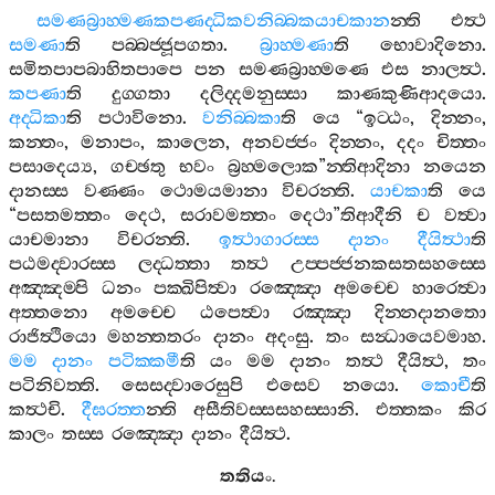
සමණබ්‍රාහ‍්මණකපණද‍්ධිකවනිබ‍්බකයාචකාන
න‍්ති
එත්‍ථ
සමණා
ති
පබ‍්බජ‍්ජූපගතා
.
බ්‍රාහ‍්මණා
ති
භොවාදිනො
.
සමිතපාපබාහිතපාපෙ
පන
සමණබ්‍රාහ‍්මණෙ
එස
නාලත්‍ථ
.
කපණා
ති
දුග‍්ගතා
දලිද‍්දමනුස‍්සා
කාණකුණිආදයො
.
අද‍්ධිකා
ති
පථාවිනො
.
වනිබ‍්බකා
ති
යෙ
“
ඉට‍්ඨං
,
දින‍්නං
,
කන‍්තං
,
මනාපං
,
කාලෙන
,
අනවජ‍්ජං
දින‍්නං
,
දදං
චිත‍්තං
පසාදෙය්‍ය
,
ගච‍්ඡතු
භවං
බ්‍රහ‍්මලොක
”
න‍්තිආදිනා
නයෙන
දානස‍්ස
වණ‍්ණං
ථොමයමානා
විචරන‍්ති
.
යාචකා
ති
යෙ
“
පසතමත‍්තං
දෙථ
,
සරාවමත‍්තං
දෙථා
”
තිආදීනි
ච
වත්‍වා
යාචමානා
විචරන‍්ති
.
ඉත්‍ථාගාරස‍්ස
දානං
දීයිත්‍ථා
ති
පඨමද‍්වාරස‍්ස
ලද‍්ධත‍්තා
තත්‍ථ
උප‍්පජ‍්ජනකසතසහස‍්සෙ
අඤ‍්ඤම‍්පි
ධනං
පක‍්ඛිපිත්‍වා
රඤ‍්ඤො
අමච‍්චෙ
හාරෙත්‍වා
අත‍්තනො
අමච‍්චෙ
ඨපෙත්‍වා
රඤ‍්ඤා
දින‍්නදානතො
රාජිත්‍ථියො
මහන‍්තතරං
දානං
අදංසු
.
තං
සන්‍ධායෙවමාහ
.
මම
දානං
පටික‍්කමී
ති
යං
මම
දානං
තත්‍ථ
දීයිත්‍ථ
,
තං
පටිනිවත‍්ති
.
සෙසද‍්වාරෙසුපි
එසෙව
නයො
.
කොචී
ති
කත්‍ථචි
.
දීඝරත‍්ත
න‍්ති
අසීතිවස‍්සසහස‍්සානි
.
එත‍්තකං
කිර
කාලං
තස‍්ස
රඤ‍්ඤො
දානං
දීයිත්‍ථ
.
තතියං
.