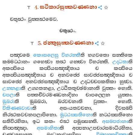
4.
ඝටීකාරසුත‍්තවණ‍්ණනා
චතුත්‍ථං
වුත‍්තත්‍ථමෙව
.
චතුත්‍ථං
.
5.
ජන‍්තුසුත‍්තවණ‍්ණනා
පඤ‍්චමෙ
කොසලෙසු
විහරන‍්තී
ති
භගවතො
සන‍්තිකෙ
කම‍්මට‍්ඨානං
ගහෙත්‍වා
තත්‍ථ
ගන‍්ත්‍වා
විහරන‍්ති
.
උද‍්ධතා
ති
අකප‍්පියෙ
කප‍්පියසඤ‍්ඤිතාය
ච
කප‍්පියෙ
අකප‍්පියසඤ‍්ඤිතාය
ච
අනවජ‍්ජෙ
සාවජ‍්ජසඤ‍්ඤිතාය
ච
සාවජ‍්ජෙ
අනවජ‍්ජසඤ‍්ඤිතාය
ච
උද‍්ධච‍්චපකතිකා
හුත්‍වා
.
උන‍්නළා
ති
උග‍්ගතනළා
,
උට‍්ඨිතතුච‍්ඡමානාති
වුත‍්තං
හොති
.
චපලා
ති
පත‍්තචීවරමණ‍්ඩනාදිනා
චාපල‍්ලෙන
යුත‍්තා
.
මුඛරා
ති
මුඛඛරා
,
ඛරවචනාති
වුත‍්තං
හොති
.
විකිණ‍්ණවාචා
ති
අසංයතවචනා
,
දිවසම‍්පි
නිරත්‍ථකවචනපලාපිනො
.
මුට‍්ඨස‍්සතිනො
ති
නට‍්ඨස‍්සතිනො
සතිවිරහිතා
,
ඉධ
කතං
එත්‍ථ
පමුස‍්සන‍්ති
.
අසම‍්පජානා
ති
නිප‍්පඤ‍්ඤා
.
අසමාහිතා
ති
අප‍්පනාඋපචාරසමාධිරහිතා
,
චණ‍්ඩසොතෙ
බද‍්ධනාවාසදිසා
.
විබ‍්භන‍්තචිත‍්තා
ති