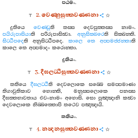
පඨමං
.
2.
වෙණ‍්හුසුත‍්තවණ‍්ණනා
දුතියෙ
වෙණ‍්ඩූ
ති
තස‍්ස
දෙවපුත‍්තස‍්ස
නාමං
.
පයිරුපාසියා
ති
පරිරුපාසිත්‍වා
.
අනුසික‍්ඛරෙ
ති
සික‍්ඛන‍්ති
.
සිට‍්ඨිපදෙ
ති
අනුසිට‍්ඨිපදෙ
.
කාලෙ
තෙ
අප‍්පමජ‍්ජන‍්තා
ති
කාලෙ
තෙ
අප‍්පමාදං
කරොන‍්තා
.
දුතියං
.
3.
දීඝලට‍්ඨිසුත‍්තවණ‍්ණනා
තතියෙ
දීඝලට‍්ඨී
ති
දෙවලොකෙ
සබ‍්බෙ
සමප‍්පමාණා
තිගාවුතිකාව
හොන‍්ති
,
මනුස‍්සලොකෙ
පනස‍්ස
දීඝත‍්තභාවතාය
එවංනාමං
අහොසි
.
සො
පුඤ‍්ඤානි
කත්‍වා
දෙවලොකෙ
නිබ‍්බත‍්තොපි
තථෙව
පඤ‍්ඤායි
.
තතියං
.
4.
නන්‍දනසුත‍්තවණ‍්ණනා