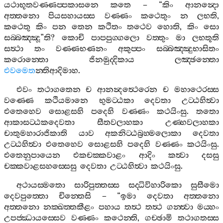
යථාභූතවණ‍්ණප‍්පකාසනෙ
කතෙ
– “
කිං
ආනන්‍දො
අත‍්තනො
පියසහායස‍්ස
වණ‍්ණං
කථෙතුං
න
ලභති
,
කථෙතු
කිං
පන
තෙන
කථිතං
තථෙව
හොති
,
කිං
සො
සබ‍්බඤ‍්ඤූ
”
ති
?
කොචි
පාපපුග‍්ගලො
වත‍්තුං
මා
ලභතූති
සත්‍ථා
තං
වණ‍්ණභණනං
අකුප‍්පං
සබ‍්බඤ‍්ඤුභාසිතං
කරොන‍්තො
ජිනමුද‍්දිකාය
ලඤ‍්ඡන‍්තො
එවමෙත
න‍්තිආදිමාහ
.
එවං
තථාගතෙන
ච
ආනන්‍දත්‍ථෙරෙන
ච
මහාථෙරස‍්ස
වණ‍්ණෙ
කථියමානෙ
භුමට‍්ඨකා
දෙවතා
උට‍්ඨහිත්‍වා
එතෙහෙව
සොළසහි
පදෙහි
වණ‍්ණං
කථයිංසු
.
තතො
ආකාසට‍්ඨකදෙවතා
සීතවලාහකා
උණ‍්හවලාහකා
චාතුමහාරාජිකාති
යාව
අකනිට‍්ඨබ්‍රහ‍්මලොකා
දෙවතා
උට‍්ඨහිත්‍වා
එතෙහෙව
සොළසහි
පදෙහි
වණ‍්ණං
කථයිංසු
.
එතෙනුපායෙන
එකචක‍්කවාළං
ආදිං
කත්‍වා
දසසු
චක‍්කවාළසහස‍්සෙසු
දෙවතා
උට‍්ඨහිත්‍වා
කථයිංසු
.
අථායස‍්මතො
සාරිපුත‍්තස‍්ස
සද‍්ධිවිහාරිකො
සුසීමො
දෙවපුත‍්තො
චින‍්තෙසි
– “
ඉමා
දෙවතා
අත‍්තනො
අත‍්තනො
නක‍්ඛත‍්තකීළං
පහාය
තත්‍ථ
තත්‍ථ
ගන‍්ත්‍වා
මය‍්හං
උපජ‍්ඣායස‍්සෙව
වණ‍්ණං
කථෙන‍්ති
,
ගච‍්ඡාමි
තථාගතස‍්ස