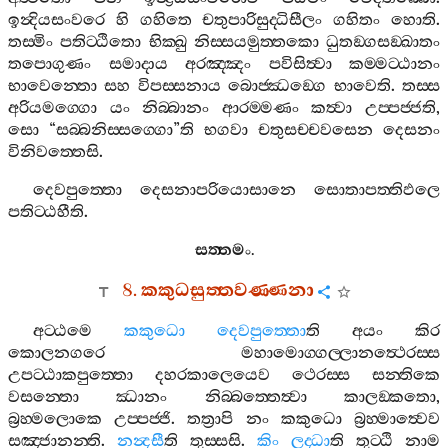
ඉන්‍දියසංවරෙ
හි
ගහිතෙ
චතුපාරිසුද‍්ධිසීලං
ගහිතං
හොති
.
තස‍්මිං
පතිට‍්ඨිතො
භික‍්ඛු
නිස‍්සයමුත‍්තකො
ධුතඞ‍්ගසඞ‍්ඛාතං
තපොගුණං
සමාදාය
අරඤ‍්ඤං
පවිසිත්‍වා
කම‍්මට‍්ඨානං
භාවෙන‍්තො
සහ
විපස‍්සනාය
බොජ‍්ඣඞ‍්ගෙ
භාවෙති
.
තස‍්ස
අරියමග‍්ගො
යං
නිබ‍්බානං
ආරම‍්මණං
කත්‍වා
උප‍්පජ‍්ජති
,
සො
“
සබ‍්බනිස‍්සග‍්ගො
”
ති
භගවා
චතුසච‍්චවසෙන
දෙසනං
විනිවත‍්තෙසි
.
දෙවපුත‍්තො
දෙසනාපරියොසානෙ
සොතාපත‍්තිඵලෙ
පතිට‍්ඨහීති
.
සත‍්තමං
.
8.
කකුධසුත‍්තවණ‍්ණනා
අට‍්ඨමෙ
කකුධො
දෙවපුත‍්තො
ති
අයං
කිර
කොලනගරෙ
මහාමොග‍්ගල‍්ලානත්‍ථෙරස‍්ස
උපට‍්ඨාකපුත‍්තො
දහරකාලෙයෙව
ථෙරස‍්ස
සන‍්තිකෙ
වසන‍්තො
ඣානං
නිබ‍්බත‍්තෙත්‍වා
කාලඞ‍්කතො
,
බ්‍රහ‍්මලොකෙ
උප‍්පජ‍්ජි
.
තත්‍රාපි
නං
කකුධො
බ්‍රහ‍්මාත්‍වෙව
සඤ‍්ජානන‍්ති
.
නන්‍දසී
ති
තුස‍්සසි
.
කිං
ලද‍්ධා
ති
තුට‍්ඨි
නාම