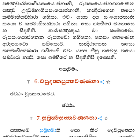
පඤ‍්චොරම‍්භාගියසංයොජනානි
,
රූපසංයොජනගහණෙන
පඤ‍්ච
උද‍්ධම‍්භාගියසංයොජනානි
,
නන්‍දීරාගෙන
තයො
කම‍්මාභිසඞ‍්ඛාරා
ගහිතා
.
එවං
යස‍්ස
දස
සංයොජනානි
තයො
ච
කම‍්මාභිසඞ‍්ඛාරා
පහීනා
,
සො
ගම‍්භීරෙ
මහොඝෙ
න
සීදතීති
.
කාමසඤ‍්ඤාය
වා
කාමභවො
,
රූපසංයොජනෙන
රූපභවො
ගහිතො
,
තෙසං
ගහණෙන
අරූපභවො
ගහිතොව
,
නන්‍දීරාගෙන
තයො
කම‍්මාභිසඞ‍්ඛාරා
ගහිතාති
එවං
යස‍්ස
තීසු
භවෙසු
තයො
සඞ‍්ඛාරා
නත්‍ථි
,
සො
ගම‍්භීරෙ
න
සීදතීතිපි
දස‍්සෙති
.
පඤ‍්චමං
.
6.
වසුදත‍්තසුත‍්තවණ‍්ණනා
ඡට‍්ඨං
වුත‍්තත්‍ථමෙව
.
ඡට‍්ඨං
.
7.
සුබ්‍රහ‍්මසුත‍්තවණ‍්ණනා
සත‍්තමෙ
සුබ්‍රහ‍්මා
ති
සො
කිර
දෙවපුත‍්තො