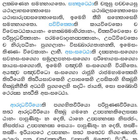
ලක‍්ඛණෙන
සමන‍්නාගතො
.
සන‍්තුට‍්ඨො
ති
චතූසු
පච‍්චයෙසු
යථාලාභසන‍්තොසො
යථාබලසන‍්තොසො
යථාසාරුප‍්පසන‍්තොසොති
,
ඉමෙහි
තීහි
සන‍්තොසෙහි
සමන‍්නාගතො
.
පවිවිත‍්තො
ති
කායවිවෙකො
ච
විවෙකට‍්ඨකායානං
නෙක‍්ඛම‍්මාභිරතානං
,
චිත‍්තවිවෙකො
ච
පරිසුද‍්ධචිත‍්තානං
පරමවොදානප‍්පත‍්තානං
,
උපධිවිවෙකො
ච
නිරුපධීනං
පුග‍්ගලානං
විසඞ‍්ඛාරගතානන‍්ති
,
ඉමෙසං
තිණ‍්ණං
විවෙකානං
ලාභී
.
අසංසට‍්ඨො
ති
දස‍්සනසංසග‍්ගො
සවනසංසග‍්ගො
සමුල‍්ලපනසංසග‍්ගො
පරිභොගසංසග‍්ගො
කායසංසග‍්ගොති
,
ඉමෙහි
පඤ‍්චහි
සංසග‍්ගෙහි
විරහිතො
.
අයඤ‍්ච
පඤ‍්චවිධො
සංසග‍්ගො
රාජූහි
රාජමහාමත‍්තෙහි
තිත්‍ථියෙහි
තිත්‍ථියසාවකෙහි
උපාසකෙහි
උපසිකාහි
භික‍්ඛූහි
භික‍්ඛුනීහීති
අට‍්ඨහි
පුග‍්ගලෙහි
සද‍්ධිං
ජායති
,
සො
සබ‍්බොපි
ථෙරස‍්ස
නත්‍ථීති
අසංසට‍්ඨො
.
ආරද‍්ධවීරියො
ති
පග‍්ගහිතවීරියො
පරිපුණ‍්ණවීරියො
.
තත්‍ථ
ආරද‍්ධවීරියො
භික‍්ඛු
ගමනෙ
උප‍්පන‍්නකිලෙසස‍්ස
ඨානං
පාපුණිතුං
න
දෙති
,
ඨානෙ
උප‍්පන‍්නස‍්ස
නිසජ‍්ජං
,
නිසජ‍්ජාය
උප‍්පන‍්නස‍්ස
සෙය්‍යං
පාපුණිතුං
න
දෙති
,
තස‍්මිං
තස‍්මිං
ඉරියාපථෙ
උප‍්පන‍්නං
තත්‍ථ
තත්‍ථෙව
නිග‍්ගණ‍්හාති
.
ථෙරො
පන
චතුචත‍්තාලීස
වස‍්සානි
මඤ‍්චෙ
පිට‍්ඨිං
න