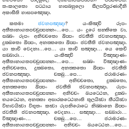
භගවතො
පාදමූලෙ
අග‍්ගසාවකපත්‍ථනං
පට‍්ඨපෙසි
.
තංකාලතො
පට‍්ඨාය
හාසබහුලො
සීලපරිපූරණාදීනි
අකාසීති
හාසපඤ‍්ඤො
.
කතමා
ජවනපඤ‍්ඤා
?
යංකිඤ‍්චි
රූපං
අතීතානාගතපච‍්චුප‍්පන‍්නං
…
පෙ
…
යං
දූරෙ
සන‍්තිකෙ
වා
,
සබ‍්බං
රූපං
අනිච‍්චතො
ඛිප‍්පං
ජවතීති
ජවනපඤ‍්ඤා
.
දුක‍්ඛතො
ඛිප‍්පං
,
අනත‍්තතො
ඛිප‍්පං
ජවතීති
ජවනපඤ‍්ඤා
.
යා
කාචි
වෙදනා
…
පෙ
…
යා
කාචි
සඤ‍්ඤා
…
යෙ
කෙචි
සඞ‍්ඛාරා
…
යංකිඤ‍්චි
විඤ‍්ඤාණං
අතීතානාගතපච‍්චුප‍්පන‍්නං
…
පෙ
…
සබ‍්බං
විඤ‍්ඤාණං
අනිච‍්චතො
,
දුක‍්ඛතො
,
අනත‍්තතො
ඛිප‍්පං
ජවතීති
ජවනපඤ‍්ඤා
.
චක‍්ඛු
…
පෙ
…
ජරාමරණං
අතීතානාගතපච‍්චුප‍්පන‍්නං
අනිච‍්චතො
,
දුක‍්ඛතො
,
අනත‍්තතො
ඛිප‍්පං
ජවතීති
ජවනපඤ‍්ඤා
.
රූපං
අතීතානාගතපච‍්චුප‍්පන‍්නං
අනිච‍්චං
ඛයට‍්ඨෙන
,
දුක‍්ඛං
භයට‍්ඨෙන
,
අනත‍්තා
අසාරකට‍්ඨෙනාති
තුලයිත්‍වා
තීරයිත්‍වා
විභාවයිත්‍වා
විභූතං
කත්‍වා
රූපනිරොධෙ
නිබ‍්බානෙ
ඛිප‍්පං
ජවතීති
ජවනපඤ‍්ඤා
.
වෙදනා
…
සඤ‍්ඤා
…
සඞ‍්ඛාරා
…
විඤ‍්ඤාණං
…
චක‍්ඛු
…
පෙ
…
ජරාමරණං
අතීතානාගතපච‍්චුප‍්පන‍්නං
අනිච‍්චං
ඛයට‍්ඨෙන
…
පෙ
…