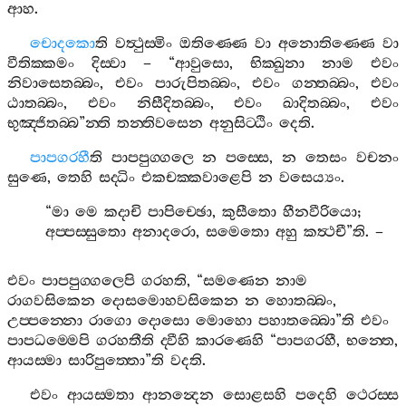
ආහ
.
චොදකො
ති
වත්‍ථුස‍්මිං
ඔතිණ‍්ණෙ
වා
අනොතිණ‍්ණෙ
වා
වීතික‍්කමං
දිස‍්වා
– “
ආවුසො
,
භික‍්ඛුනා
නාම
එවං
නිවාසෙතබ‍්බං
,
එවං
පාරුපිතබ‍්බං
,
එවං
ගන‍්තබ‍්බං
,
එවං
ඨාතබ‍්බං
,
එවං
නිසීදිතබ‍්බං
,
එවං
ඛාදිතබ‍්බං
,
එවං
භුඤ‍්ජිතබ‍්බ
”
න‍්ති
තන‍්තිවසෙන
අනුසිට‍්ඨිං
දෙති
.
පාපගරහී
ති
පාපපුග‍්ගලෙ
න
පස‍්සෙ
,
න
තෙසං
වචනං
සුණෙ
,
තෙහි
සද‍්ධිං
එකචක‍්කවාළෙපි
න
වසෙය්‍යං
.
“
මා
මෙ
කදාචි
පාපිච‍්ඡො
,
කුසීතො
හීනවීරියො
;
අප‍්පස‍්සුතො
අනාදරො
,
සමෙතො
අහු
කත්‍ථචී
”
ති
. –
එවං
පාපපුග‍්ගලෙපි
ගරහති
, “
සමණෙන
නාම
රාගවසිකෙන
දොසමොහවසිකෙන
න
හොතබ‍්බං
,
උප‍්පන‍්නො
රාගො
දොසො
මොහො
පහාතබ‍්බො
”
ති
එවං
පාපධම‍්මෙපි
ගරහතීති
ද‍්වීහි
කාරණෙහි
“
පාපගරහී
,
භන‍්තෙ
,
ආයස‍්මා
සාරිපුත‍්තො
”
ති
වදති
.
එවං
ආයස‍්මතා
ආනන්‍දෙන
සොළසහි
පදෙහි
ථෙරස‍්ස