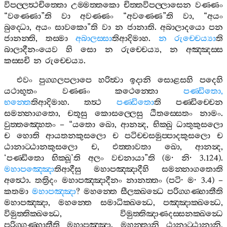
විපල‍්ලත්‍ථචිත‍්තො
උම‍්මත‍්තකො
චිත‍්තවිපල‍්ලාසෙන
වණ‍්ණං
“
වණ‍්ණො
”
ති
වා
අවණ‍්ණං
“
අවණ‍්ණෙ
”
ති
වා
, “
අයං
බුද‍්ධො
,
අයං
සාවකො
”
ති
වා
න
ජානාති
.
අබාලාදයො
පන
ජානන‍්ති
,
තස‍්මා
අබාලස‍්සා
තිආදිමාහ
.
න
රුච‍්චෙය්‍යා
ති
බාලාදීනංයෙව
හි
සො
න
රුච‍්චෙය්‍ය
,
න
අඤ‍්ඤස‍්ස
කස‍්සචි
න
රුච‍්චෙය්‍ය
.
එවං
පුග‍්ගලපලාපෙ
හරිත්‍වා
ඉදානි
සොළසහි
පදෙහි
යථාභූතං
වණ‍්ණං
කථෙන‍්තො
පණ‍්ඩිතො
,
භන‍්තෙ
තිආදිමාහ
.
තත්‍ථ
පණ‍්ඩිතො
ති
පණ‍්ඩිච‍්චෙන
සමන‍්නාගතො
,
චතූසු
කොසල‍්ලෙසු
ඨිතස‍්සෙතං
නාමං
.
වුත‍්තඤ‍්හෙතං
– “
යතො
ඛො
,
ආනන්‍ද
,
භික‍්ඛු
ධාතුකුසලො
ච
හොති
ආයතනකුසලො
ච
පටිච‍්චසමුප‍්පාදකුසලො
ච
ඨානාට‍්ඨානකුසලො
ච
,
එත‍්තාවතා
ඛො
,
ආනන්‍ද
,
‘
පණ‍්ඩිතො
භික‍්ඛූ
’
ති
අලං
වචනායා
”
ති
(
ම
·
නි
· 3.124).
මහාපඤ‍්ඤො
තිආදීසු
මහාපඤ‍්ඤාදීහි
සමන‍්නාගතොති
අත්‍ථො
.
තත්‍රිදං
මහාපඤ‍්ඤාදීනං
නානත‍්තං
(
පටි
·
ම
· 3.4) –
කතමා
මහාපඤ‍්ඤා
?
මහන‍්තෙ
සීලක‍්ඛන්‍ධෙ
පරිග‍්ගණ‍්හාතීති
මහාපඤ‍්ඤා
,
මහන‍්තෙ
සමාධික‍්ඛන්‍ධෙ
,
පඤ‍්ඤාක‍්ඛන්‍ධෙ
,
විමුත‍්තික‍්ඛන්‍ධෙ
,
විමුත‍්තිඤාණදස‍්සනක‍්ඛන්‍ධෙ
පරිග‍්ගණ‍්හාතීති
මහාපඤ‍්ඤා
.
මහන‍්තානි
ඨානාට‍්ඨානානි
,