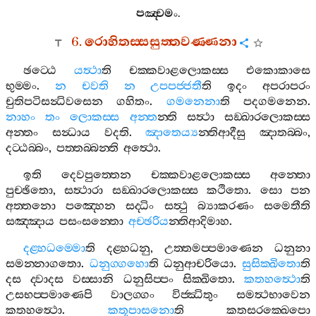
පඤ‍්චමං
.
6.
රොහිතස‍්සසුත‍්තවණ‍්ණනා
ඡට‍්ඨෙ
යත්‍ථා
ති
චක‍්කවාළලොකස‍්ස
එකොකාසෙ
භුම‍්මං
.
න
චවති
න
උපපජ‍්ජතී
ති
ඉදං
අපරාපරං
චුතිපටිසන්‍ධිවසෙන
ගහිතං
.
ගමනෙනා
ති
පදගමනෙන
.
නාහං
තං
ලොකස‍්ස
අන‍්ත
න‍්ති
සත්‍ථා
සඞ‍්ඛාරලොකස‍්ස
අන‍්තං
සන්‍ධාය
වදති
.
ඤාතෙය්‍ය
න‍්තිආදීසු
ඤාතබ‍්බං
,
දට‍්ඨබ‍්බං
,
පත‍්තබ‍්බන‍්ති
අත්‍ථො
.
ඉති
දෙවපුත‍්තෙන
චක‍්කවාළලොකස‍්ස
අන‍්තො
පුච‍්ඡිතො
,
සත්‍ථාරා
සඞ‍්ඛාරලොකස‍්ස
කථිතො
.
සො
පන
අත‍්තනො
පඤ‍්හෙන
සද‍්ධිං
සත්‍ථු
බ්‍යාකරණං
සමෙතීති
සඤ‍්ඤාය
පසංසන‍්තො
අච‍්ඡරිය
න‍්තිආදිමාහ
.
දළ‍්හධම‍්මො
ති
දළ‍්හධනු
,
උත‍්තමප‍්පමාණෙන
ධනුනා
සමන‍්නාගතො
.
ධනුග‍්ගහො
ති
ධනුආචරියො
.
සුසික‍්ඛිතො
ති
දස
ද‍්වාදස
වස‍්සානි
ධනුසිප‍්පං
සික‍්ඛිතො
.
කතහත්‍ථො
ති
උසභප‍්පමාණෙපි
වාලග‍්ගං
විජ‍්ඣිතුං
සමත්‍ථභාවෙන
කතහත්‍ථො
.
කතූපාසනො
ති
කතසරක‍්ඛෙපො