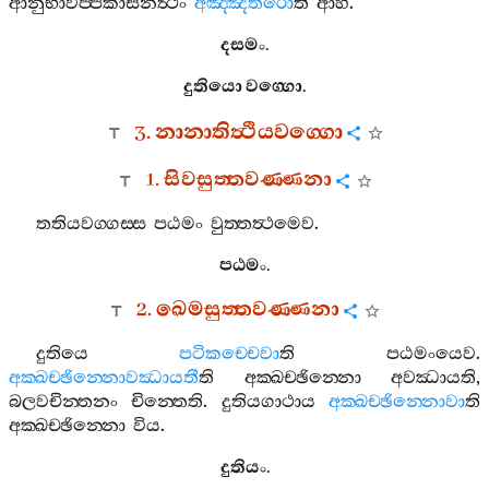
ආනුභාවප‍්පකාසනත්‍ථං
අඤ‍්ඤතරො
ති
ආහ
.
දසමං
.
දුතියො
වග‍්ගො
.
3.
නානාතිත්‍ථියවග‍්ගො
1.
සිවසුත‍්තවණ‍්ණනා
තතියවග‍්ගස‍්ස
පඨමං
වුත‍්තත්‍ථමෙව
.
පඨමං
.
2.
ඛෙමසුත‍්තවණ‍්ණනා
දුතියෙ
පටිකච‍්චෙවා
ති
පඨමංයෙව
.
අක‍්ඛච‍්ඡින‍්නොවඣායතී
ති
අක‍්ඛච‍්ඡින‍්නො
අවඣායති
,
බලවචින‍්තනං
චින‍්තෙති
.
දුතියගාථාය
අක‍්ඛච‍්ඡින‍්නොවා
ති
අක‍්ඛච‍්ඡින‍්නො
විය
.
දුතියං
.