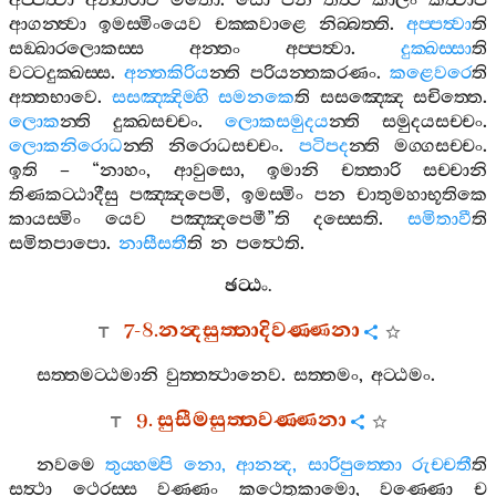
අප‍්පත්‍වා
අන‍්තරාව
මතො
.
සො
පන
තත්‍ථ
කාලං
කත්‍වාපි
ආගන‍්ත්‍වා
ඉමස‍්මිංයෙව
චක‍්කවාළෙ
නිබ‍්බත‍්ති
.
අප‍්පත්‍වා
ති
සඞ‍්ඛාරලොකස‍්ස
අන‍්තං
අප‍්පත්‍වා
.
දුක‍්ඛස‍්සා
ති
වට‍්ටදුක‍්ඛස‍්ස
.
අන‍්තකිරිය
න‍්ති
පරියන‍්තකරණං
.
කළෙවරෙ
ති
අත‍්තභාවෙ
.
සසඤ‍්ඤිම‍්හි
සමනකෙ
ති
සසඤ‍්ඤෙ
සචිත‍්තෙ
.
ලොක
න‍්ති
දුක‍්ඛසච‍්චං
.
ලොකසමුදය
න‍්ති
සමුදයසච‍්චං
.
ලොකනිරොධ
න‍්ති
නිරොධසච‍්චං
.
පටිපද
න‍්ති
මග‍්ගසච‍්චං
.
ඉති
– “
නාහං
,
ආවුසො
,
ඉමානි
චත‍්තාරි
සච‍්චානි
තිණකට‍්ඨාදීසු
පඤ‍්ඤපෙමි
,
ඉමස‍්මිං
පන
චාතුමහාභූතිකෙ
කායස‍්මිං
යෙව
පඤ‍්ඤපෙමී
”
ති
දස‍්සෙති
.
සමිතාවී
ති
සමිතපාපො
.
නාසීසතී
ති
න
පත්‍ථෙති
.
ඡට‍්ඨං
.
7-8.
නන්‍දසුත‍්තාදිවණ‍්ණනා
සත‍්තමට‍්ඨමානි
වුත‍්තත්‍ථානෙව
.
සත‍්තමං
,
අට‍්ඨමං
.
9.
සුසීමසුත‍්තවණ‍්ණනා
නවමෙ
තුය‍්හම‍්පි
නො
,
ආනන්‍ද
,
සාරිපුත‍්තො
රුච‍්චතී
ති
සත්‍ථා
ථෙරස‍්ස
වණ‍්ණං
කථෙතුකාමො
,
වණ‍්ණො
ච