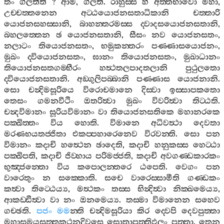
තං
ගිලතීති
?
ආම
,
ගිලති
.
රාහුස‍්ස
හි
අත‍්තභාවො
මහා
,
උච‍්චත‍්තනෙන
අට‍්ඨයොජනසතාධිකානි
චත‍්තාරි
යොජනසහස‍්සානි
,
බාහන‍්තරමස‍්ස
ද‍්වාදසයොජනසතානි
,
බහලත‍්තෙන
ඡ
යොජනසතානි
,
සීසං
නව
යොජනසතං
,
නලාටං
තියොජනසතං
,
භමුකන‍්තරං
පණ‍්ණාසයොජනං
,
මුඛං
ද‍්වියොජනසතං
,
ඝානං
තියොජනසතං
,
මුඛාධානං
තියොජනසතගම‍්භීරං
හත්‍ථතලපාදතලානි
පුථුලතො
ද‍්වියොජනසතානි
.
අඞ‍්ගුලිපබ‍්බානි
පණ‍්ණාස
යොජනානි
.
සො
චන්‍දිමසූරියෙ
විරොචමානෙ
දිස‍්වා
ඉස‍්සාපකතො
තෙසං
ගමනවීථිං
ඔතරිත්‍වා
මුඛං
විවරිත්‍වා
තිට‍්ඨති
.
චන්‍දවිමානං
සූරියවිමානං
වා
තියොජනසතිකෙ
මහානරකෙ
පක‍්ඛිත‍්තං
විය
හොති
.
විමානෙ
අධිවත්‍ථා
දෙවතා
මරණභයතජ‍්ජිතා
එකප‍්පහාරෙනෙව
විරවන‍්ති
.
සො
පන
විමානං
කදාචි
හත්‍ථෙන
ඡාදෙති
,
කදාචි
හනුකස‍්ස
හෙට‍්ඨා
පක‍්ඛිපති
,
කදාචි
ජිව‍්හාය
පරිමජ‍්ජති
,
කදාචි
අවගණ‍්ඩකාරකං
භුඤ‍්ජන‍්තො
විය
කපොලන‍්තරෙ
ඨපෙති
.
වෙගං
පන
වාරෙතුං
න
සක‍්කොති
.
සචෙ
වාරෙස‍්සාමීති
ගණ‍්ඩකං
කත්‍වා
තිට‍්ඨෙය්‍ය
,
මත්‍ථකං
තස‍්ස
භින්‍දිත්‍වා
නික‍්ඛමෙය්‍ය
,
ආකඩ‍්ඪිත්‍වා
වා
නං
ඔනමෙය්‍ය
.
තස‍්මා
විමානෙන
සහෙව
ගච‍්ඡති
.
පජං
මම
න‍්ති
චන්‍දිමසූරියා
කිර
ද‍්වෙපි
දෙවපුත‍්තා
මහාසමයසුත‍්තකථනදිවසෙ
සොතාපත‍්තිඵලං
පත‍්තා
.
තෙන