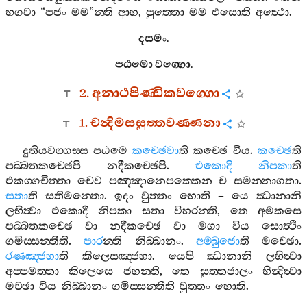
භගවා
“
පජං
මම
”
න‍්ති
ආහ
,
පුත‍්තො
මම
එසොති
අත්‍ථො
.
දසමං
.
පඨමො
වග‍්ගො
.
2.
අනාථපිණ‍්ඩිකවග‍්ගො
1.
චන්‍දිමසසුත‍්තවණ‍්ණනා
දුතියවග‍්ගස‍්ස
පඨමෙ
කච‍්ඡෙවා
ති
කච‍්ඡෙ
විය
.
කච‍්ඡෙ
ති
පබ‍්බතකච‍්ඡෙපි
නදීකච‍්ඡෙපි
.
එකොදි
නිපකා
ති
එකග‍්ගචිත‍්තා
චෙව
පඤ‍්ඤානෙපක‍්කෙන
ච
සමන‍්නාගතා
.
සතා
ති
සතිමන‍්තො
.
ඉදං
වුත‍්තං
හොති
–
යෙ
ඣානානි
ලභිත්‍වා
එකොදී
නිපකා
සතා
විහරන‍්ති
,
තෙ
අමකසෙ
පබ‍්බතකච‍්ඡෙ
වා
නදීකච‍්ඡෙ
වා
මගා
විය
සොත්‍ථිං
ගමිස‍්සන‍්තීති
.
පාර
න‍්ති
නිබ‍්බානං
.
අම‍්බුජො
ති
මච‍්ඡො
.
රණඤ‍්ජහා
ති
කිලෙසඤ‍්ජහා
.
යෙපි
ඣානානි
ලභිත්‍වා
අප‍්පමත‍්තා
කිලෙසෙ
ජහන‍්ති
,
තෙ
සුත‍්තජාලං
භින්‍දිත්‍වා
මච‍්ඡා
විය
නිබ‍්බානං
ගමිස‍්සන‍්තීති
වුත‍්තං
හොති
.