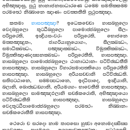
අභිඤ‍්ඤාසු
,
පුථු
නානාජනසාධාරණෙ
ධම‍්මෙ
සමතික‍්කම‍්ම
පරමත්‍ථෙ
නිබ‍්බානෙ
ඤාණං
පවත‍්තතීති
පුථුපඤ‍්ඤා
.
කතමා
හාසපඤ‍්ඤා
?
ඉධෙකච‍්චො
හාසබහුලො
වෙදබහුලො
තුට‍්ඨිබහුලො
පාමොජ‍්ජබහුලො
සීලං
පරිපූරෙති
,
ඉන්‍ද්‍රියසංවරං
පරිපූරෙති
,
භොජනෙ
මත‍්තඤ‍්ඤුතං
,
ජාගරියානුයොගං
,
සීලක‍්ඛන්‍ධං
,
සමාධික‍්ඛන්‍ධං
,
පඤ‍්ඤාක‍්ඛන්‍ධං
,
විමුත‍්තික‍්ඛන්‍ධං
,
විමුත‍්තිඤාණදස‍්සනක‍්ඛන්‍ධං
පරිපූරෙතීති
,
හාසපඤ‍්ඤා
.
හාසබහුලො
පාමොජ‍්ජබහුලො
ඨානාට‍්ඨානං
පටිවිජ‍්ඣතීති
හාසපඤ‍්ඤා
.
හාසබහුලො
විහාරසමාපත‍්තියො
පරිපූරෙතීති
හාසපඤ‍්ඤා
.
හාසබහුලො
අරියසච‍්චානි
පටිවිජ‍්ඣති
.
සතිපට‍්ඨානෙ
,
සම‍්මප‍්පධානෙ
,
ඉද‍්ධිපාදෙ
,
ඉන්‍ද්‍රියානි
,
බලානි
,
බොජ‍්ඣඞ‍්ගානි
,
අරියමග‍්ගං
භාවෙතීති
හාසපඤ‍්ඤා
.
හාසබහුලො
සාමඤ‍්ඤඵලානි
සච‍්ඡිකරොති
,
අභිඤ‍්ඤායො
පටිවිජ‍්ඣතීති
හාසපඤ‍්ඤා
,
හාසබහුලො
වෙදතුට‍්ඨිපාමොජ‍්ජබහුලො
පරමත්‍ථං
නිබ‍්බානං
සච‍්ඡිකරොතීති
හාසපඤ‍්ඤා
.
ථෙරො
ච
සරදො
නාම
තාපසො
හුත්‍වා
අනොමදස‍්සිස‍්ස