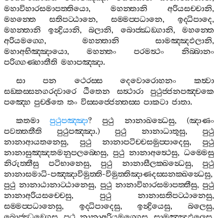
මහාවිහාරසමාපත‍්තියො
,
මහන‍්තානි
අරියසච‍්චානි
,
මහන‍්තෙ
සතිපට‍්ඨානෙ
,
සම‍්මප‍්පධානෙ
,
ඉද‍්ධිපාදෙ
,
මහන‍්තානි
ඉන්‍ද්‍රියානි
,
බලානි
,
බොජ‍්ඣඞ‍්ගානි
,
මහන‍්තෙ
අරියමග‍්ගෙ
,
මහන‍්තානි
සාමඤ‍්ඤඵලානි
,
මහාඅභිඤ‍්ඤායො
,
මහන‍්තං
පරමත්‍ථං
නිබ‍්බානං
පරිග‍්ගණ‍්හාතීති
මහාපඤ‍්ඤා
.
සා
පන
ථෙරස‍්ස
දෙවොරොහනං
කත්‍වා
සඞ‍්කස‍්සනගරද‍්වාරෙ
ඨිතෙන
සත්‍ථාරා
පුථුජ‍්ජනපඤ‍්චකෙ
පඤ‍්හෙ
පුච‍්ඡිතෙ
තං
විස‍්සජ‍්ජෙන‍්තස‍්ස
පාකටා
ජාතා
.
කතමා
පුථුපඤ‍්ඤා
?
පුථු
නානාඛන්‍ධෙසු
, (
ඤාණං
පවත‍්තතීති
පුථුපඤ‍්ඤා
.)
පුථු
නානාධාතූසු
,
පුථු
නානාආයතනෙසු
,
පුථු
නානාපටිච‍්චසමුප‍්පාදෙසු
,
පුථු
නානාසුඤ‍්ඤතමනුපලබ‍්භෙසු
,
පුථු
නානාඅත්‍ථෙසු
,
ධම‍්මෙසු
නිරුත‍්තීසු
පටිභානෙසු
,
පුථු
නානාසීලක‍්ඛන්‍ධෙසු
,
පුථු
නානාසමාධි
-
පඤ‍්ඤාවිමුත‍්ති
-
විමුත‍්තිඤාණදස‍්සනක‍්ඛන්‍ධෙසු
,
පුථු
නානාඨානාට‍්ඨානෙසු
,
පුථු
නානාවිහාරසමාපත‍්තීසු
,
පුථු
නානාඅරියසච‍්චෙසු
,
පුථු
නානාසතිපට‍්ඨානෙසු
,
සම‍්මප‍්පධානෙසු
,
ඉද‍්ධිපාදෙසු
,
ඉන්‍ද්‍රියෙසු
,
බලෙසු
,
බොජ‍්ඣඞ‍්ගෙසු
,
පුථු
නානාඅරියමග‍්ගෙසු
,
සාමඤ‍්ඤඵලෙසු
,