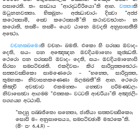
පසාරෙති
.
තං
සන්‍ධාය
“
ආරද‍්ධවීරියො
”
ති
ආහ
.
වත‍්තා
ති
ඔධුනනවත‍්තා
.
භික‍්ඛූනං
අජ‍්ඣාචාරං
දිස‍්වා
“
අජ‍්ජ
කථෙස‍්සාමි
,
ස‍්වෙ
කථෙස‍්සාමී
”
ති
කථාවවත්‍ථානං
න
කරොති
,
තස‍්මිං
තස‍්මිං
යෙව
ඨානෙ
ඔවදති
අනුසාසතීති
අත්‍ථො
.
වචනක‍්ඛමො
ති
වචනං
ඛමති
.
එකො
හි
පරස‍්ස
ඔවාදං
දෙති
,
සයං
පන
අඤ‍්ඤෙන
ඔවදියමානො
කුජ‍්ඣති
.
ථෙරො
පන
පරස‍්සපි
ඔවාදං
දෙති
,
සයං
ඔවදියමානොපි
සිරසා
සම‍්පටිච‍්ඡති
.
එකදිවසං
කිර
සාරිපුත‍්තත්‍ථෙරං
සත‍්තවස‍්සිකො
සාමණෙරො
– “
භන‍්තෙ
,
සාරිපුත‍්ත
,
තුම‍්හාකං
නිවාසනකණ‍්ණො
ඔලම‍්බතී
”
ති
ආහ
.
ථෙරො
කිඤ‍්චි
අවත්‍වාව
එකමන‍්තං
ගන‍්ත්‍වා
පරිමණ‍්ඩලං
නිවාසෙත්‍වා
ආගම‍්ම
“
එත‍්තකං
වට‍්ටති
ආචරියා
”
ති
අඤ‍්ජලිං
පග‍්ගය‍්හ
අට‍්ඨාසි
.
“
තදහු
පබ‍්බජිතො
සන‍්තො
,
ජාතියා
සත‍්තවස‍්සිකො
;
සොපි
මං
අනුසාසෙය්‍ය
,
සම‍්පටිච‍්ඡාමි
මත්‍ථකෙ
”
ති
.
(
මි
·
ප
· 6.4.8) –