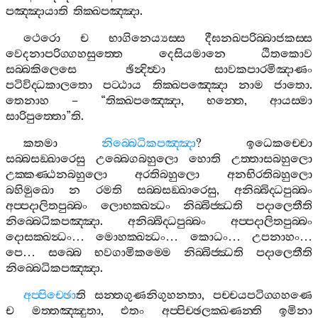
පඤ‍්ඤායාති
තික‍්ඛපඤ‍්ඤා
.
ථෙරො
ච
භාගිනෙය්‍යස‍්ස
දීඝනඛපරිබ‍්බාජකස‍්ස
වෙදනාපරිග‍්ගහසුත‍්තෙ
දෙසියමානෙ
ඨිතකොව
සබ‍්බකිලෙසෙ
ඡින්‍දිත්‍වා
සාවකපාරමිඤාණං
පටිවිද‍්ධකාලතො
පට‍්ඨාය
තික‍්ඛපඤ‍්ඤො
නාම
ජාතො
.
තෙනාහ
– “
තික‍්ඛපඤ‍්ඤො
,
භන‍්තෙ
,
ආයස‍්මා
සාරිපුත‍්තො
”
ති
.
කතමා
නිබ‍්බෙධිකපඤ‍්ඤා
?
ඉධෙකච‍්චො
සබ‍්බසඞ‍්ඛාරෙසු
උබ‍්බෙගබහුලො
හොති
උත‍්තාසබහුලො
උක‍්කණ‍්ඨනබහුලො
අරතිබහුලො
අනභිරතිබහුලො
බහිමුඛො
න
රමති
සබ‍්බසඞ‍්ඛාරෙසු
,
අනිබ‍්බිද‍්ධපුබ‍්බං
අප‍්පදාලිතපුබ‍්බං
ලොභක‍්ඛන්‍ධං
නිබ‍්බිජ‍්ඣති
පදාලෙතීති
නිබ‍්බෙධිකපඤ‍්ඤා
.
අනිබ‍්බිද‍්ධපුබ‍්බං
අප‍්පදාලිතපුබ‍්බං
දොසක‍්ඛන්‍ධං
…
මොහක‍්ඛන්‍ධං
…
කොධං
…
උපනාහං
…
පෙ
…
සබ‍්බෙ
භවගාමිකම‍්මෙ
නිබ‍්බිජ‍්ඣති
පදාලෙතීති
නිබ‍්බෙධිකපඤ‍්ඤා
.
අප‍්පිච‍්ඡො
ති
සන‍්තගුණනිගුහනතා
,
පච‍්චයපටිග‍්ගහණෙ
ච
මත‍්තඤ‍්ඤුතා
,
එතං
අප‍්පිච‍්ඡලක‍්ඛණන‍්ති
ඉමිනා