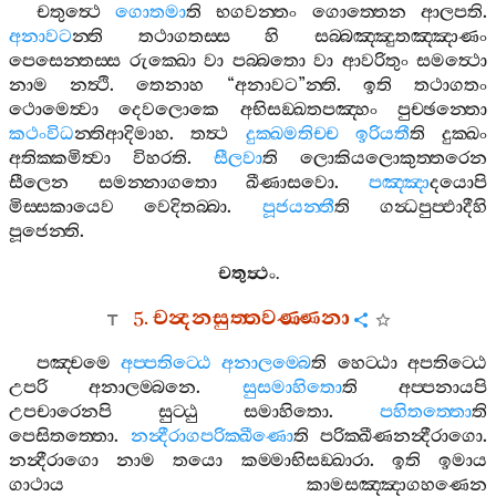
චතුත්‍ථෙ
ගොතමා
ති
භගවන‍්තං
ගොත‍්තෙන
ආලපති
.
අනාවට
න‍්ති
තථාගතස‍්ස
හි
සබ‍්බඤ‍්ඤුතඤ‍්ඤාණං
පෙසෙන‍්තස‍්ස
රුක‍්ඛො
වා
පබ‍්බතො
වා
ආවරිතුං
සමත්‍ථො
නාම
නත්‍ථි
.
තෙනාහ
“
අනාවට
”
න‍්ති
.
ඉති
තථාගතං
ථොමෙත්‍වා
දෙවලොකෙ
අභිසඞ‍්ඛතපඤ‍්හං
පුච‍්ඡන‍්තො
කථංවිධ
න‍්තිආදිමාහ
.
තත්‍ථ
දුක‍්ඛමතිච‍්ච
ඉරියතී
ති
දුක‍්ඛං
අතික‍්කමිත්‍වා
විහරති
.
සීලවා
ති
ලොකියලොකුත‍්තරෙන
සීලෙන
සමන‍්නාගතො
ඛීණාසවො
.
පඤ‍්ඤා
දයොපි
මිස‍්සකායෙව
වෙදිතබ‍්බා
.
පූජයන‍්තී
ති
ගන්‍ධපුප‍්ඵාදීහි
පූජෙන‍්ති
.
චතුත්‍ථං
.
5.
චන්‍දනසුත‍්තවණ‍්ණනා
පඤ‍්චමෙ
අප‍්පතිට‍්ඨෙ
අනාලම‍්බෙ
ති
හෙට‍්ඨා
අපතිට‍්ඨෙ
උපරි
අනාලම‍්බනෙ
.
සුසමාහිතො
ති
අප‍්පනායපි
උපචාරෙනපි
සුට‍්ඨු
සමාහිතො
.
පහිතත‍්තො
ති
පෙසිතත‍්තො
.
නන්‍දීරාගපරික‍්ඛීණො
ති
පරික‍්ඛීණනන්‍දීරාගො
.
නන්‍දීරාගො
නාම
තයො
කම‍්මාභිසඞ‍්ඛාරා
.
ඉති
ඉමාය
ගාථාය
කාමසඤ‍්ඤාගහණෙන