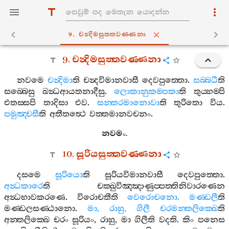
9. චන්‍දිමසුත‍්තවණ‍්ණනා
9.
චන්‍දිමසුත‍්තවණ‍්ණනා
නවමෙ
චන්‍දිමා
ති
චන්‍දවිමානවාසී
දෙවපුත‍්තො
.
සබ‍්බධී
ති
සබ‍්බෙසු
ඛන්‍ධආයතනාදීසු
.
ලොකානුකම‍්පකා
ති
තුය‍්හම‍්පි
එතස‍්සපි
තාදිසා
එව
.
සන‍්තරමානොවා
ති
තුරිතො
විය
.
පමුඤ‍්චසී
ති
අතීතත්‍ථෙ
වත‍්තමානවචනං
.
නවමං
.
10.
සූරියසුත‍්තවණ‍්ණනා
දසමෙ
සූරියො
ති
සූරියවිමානවාසී
දෙවපුත‍්තො
.
අන්‍ධකාරෙ
ති
චක‍්ඛුවිඤ‍්ඤාණුප‍්පත‍්තිනිවාරණෙන
අන්‍ධභාවකරණෙ
.
විරොචතීති
වෙරොචනො
.
මණ‍්ඩලී
ති
මණ‍්ඩලසණ‍්ඨානො
.
මා
,
රාහු
,
ගිලී
චරමන‍්තලික‍්ඛෙ
ති
අන‍්තලික‍්ඛෙ
චරං
සූරියං
,
රාහු
,
මා
ගිලීති
වදති
.
කිං
පනෙස