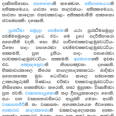
දස‍්සිතසිප‍්පො
.
අසනෙනා
ති
කණ‍්ඩෙන
.
අතිපාතෙය්‍යා
ති
අතික‍්කමෙය්‍ය
.
යාවතා
සො
තාලච‍්ඡායං
අතික‍්කමෙය්‍ය
,
තාවතා
කාලෙන
එකචක‍්කවාළං
අතික‍්කමාමීති
අත‍්තනො
ජවසම‍්පත‍්තිං
දස‍්සෙති
.
පුරත්‍ථිමා
සමුද‍්දා
පච‍්ඡිමො
ති
යථා
පුරත්‍ථිමසමුද‍්දා
පච‍්ඡිමසමුද‍්දො
දූරෙ
,
එවං
මෙ
දූරෙ
පදවීතිහාරො
අහොසීති
වදති
.
සො
කිර
පාචීනචක‍්කවාළමුඛවට‍්ටියං
ඨිතො
පාදං
පසාරෙත්‍වා
පච‍්ඡිමචක‍්කවාළමුඛවට‍්ටියං
අක‍්කමති
,
පුන
දුතියං
පාදං
පසාරෙත්‍වා
පරචක‍්කවාළමුඛවට‍්ටියං
අක‍්කමති
.
ඉච‍්ඡාගත
න‍්ති
ඉච‍්ඡා
එව
.
අඤ‍්ඤත්‍රෙවා
ති
නිප‍්පපඤ‍්චතං
දස‍්සෙති
.
භික‍්ඛාචාරකාලෙ
කිරෙස
නාගලතාදන‍්තකට‍්ඨං
ඛාදිත්‍වා
අනොතත‍්තෙ
මුඛං
ධොවිත්‍වා
කාලෙ
සම‍්පත‍්තෙ
උත‍්තරකුරුම‍්හි
පිණ‍්ඩාය
චරිත්‍වා
චක‍්කවාළමුඛවට‍්ටියං
නිසින‍්නො
භත‍්තකිච‍්චං
කරොති
,
තත්‍ථ
මුහුත‍්තං
විස‍්සමිත්‍වා
පුන
ජවති
.
වස‍්සසතායුකො
ති
තදා
දීඝායුකකාලො
හොති
,
අයං
පන
වස‍්සසතාවසිට‍්ඨෙ
ආයුම‍්හි
ගමනං
ආරභි
.
වස‍්සසතජීවී
ති
තං
වස‍්සසතං
අනන‍්තරායෙන
ජීවන‍්තො
.
අන‍්තරාව
කාලඞ‍්කතො
ති
චක‍්කවාළලොකස‍්ස
අන‍්තං