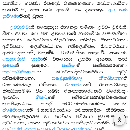
සන‍්තිකං
,
ගන‍්ත්‍වා
එතදෙව
වණ‍්ණභණනං
දෙවතාභාසිතං
කරොමී
”
ති
,
සො
තථා
අකාසි
.
තං
දස‍්සෙතුං
අථ
ඛො
සුසීමො
තිආදි
වුත‍්තං
.
උච‍්චාවචා
ති
අඤ‍්ඤෙසු
ඨානෙසු
පණීතං
උච‍්චං
වුච‍්චති
,
හීනං
අවචං
.
ඉධ
පන
උච‍්චාවචාති
නානාවිධා
වණ‍්ණනිභා
.
තස‍්සා
කිර
දෙවපරිසාය
නීලට‍්ඨානං
අතිනීලං
,
පීතකට‍්ඨානං
අතිපීතකං
,
ලොහිතට‍්ඨානං
අතිලොහිතං
,
ඔදාතට‍්ඨානං
අච‍්චොදාතන‍්ති
,
චතුබ‍්බිධා
වණ‍්ණනිභා
පාතුභවි
.
තෙනෙව
සෙය්‍යථාපි
නාමා
ති
චතස‍්සො
උපමා
ආගතා
.
තත්‍ථ
සුභො
ති
සුන්‍දරො
.
ජාතිමා
ති
ජාතිසම‍්පන‍්නො
.
සුපරිකම‍්මකතො
ති
ධොවනාදිපරිකම‍්මෙන
සුට‍්ඨු
පරිකම‍්මකතො
.
පණ‍්ඩුකම‍්බලෙ
නික‍්ඛිත‍්තො
ති
රත‍්තකම‍්බලෙ
ඨපිතො
.
එවමෙව
න‍්ති
රත‍්තකම‍්බලෙ
නික‍්ඛිත‍්තමණි
විය
සබ‍්බා
එකප‍්පහාරෙනෙව
විරොචිතුං
ආරද‍්ධා
.
නික‍්ඛ
න‍්ති
අතිරෙකපඤ‍්චසුවණ‍්ණෙන
කතපිළන්‍ධනං
.
තඤ‍්හි
ඝට‍්ටනමජ‍්ජනක‍්ඛමං
හොති
.
ජම‍්බොනද
න‍්ති
මහාජම‍්බුසාඛාය
පවත‍්තනදියං
නිබ‍්බත‍්තං
,
මහාජම‍්බුඵලරසෙ
වා
පථවියං
පවිට‍්ඨෙ
සුවණ‍්ණඞ‍්කුරා
උට‍්ඨහන‍්ති
,
තෙන
සුවණ‍්ණෙන
කතපිළන්‍ධනන‍්තිපි
අත්‍ථො
.
දක‍්ඛකම‍්මාරපුත‍්තඋක‍්කාමුඛසුකුසලසම‍්පහට‍්ඨ
න‍්ති