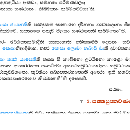
කුක‍්කුටියා
අණ‍්ඩං
,
සමන‍්තා
පරිමණ‍්ඩලං
;
නස‍්ස
සණ‍්ඨානං
,
නිබ‍්බත‍්තං
කම‍්මපච‍්චයා
”
ති
.
ාඛා
ජායන‍්තී
ති
පඤ‍්චමෙ
සත‍්තාහෙ
ද‍්වින‍්නං
හත්‍ථපාදානං
සී
භික‍්ඛවෙ
,
සත‍්තාහෙ
පඤ‍්ච
පීළකා
සණ‍්ඨහන‍්ති
කම‍්මතො
”
ති
.
පරං
ඡට‍්ඨසත‍්තමාදීනි
සත‍්තාහානි
අතික‍්කම‍්ම
දෙසනං
සඞ‍්
ො
කෙසා
තිආදිමාහ
.
තත්‍ථ
කෙසා
ලොමා
නඛාපි
චා
ති
ද‍්වාචත‍්
සො
තත්‍ථ
යාපෙතී
ති
තස‍්ස
හි
නාභිතො
උට‍්ඨිතො
නාළො
මා
තෙන
ආහාරරසො
සංසරිත්‍වා
ආහාරසමුට‍්ඨානරූපං
සමුට‍්ඨාප
ොකුච‍්ඡිගතො
,
කුච‍්ඡියා
අබ‍්භන‍්තරගතොති
අත්‍ථො
.
ඉති
භගව
එකප‍්පහාරෙනෙව
නිබ‍්බත‍්තතී
”
ති
දස‍්සෙති
.
පඨමං
.
2.
සක‍්කසුත‍්තවණ
සක‍්කනාමකො
ති
එවං
නාමකො
එකො
යක‍්ඛො
,
සො
කිර
මා
යං
අඤ‍්ඤං
.
වණ‍්ණෙනා
ති
කාරණෙන
.
සංවාසො
ති
එකතො
සම‍්බුද‍්ධො
.