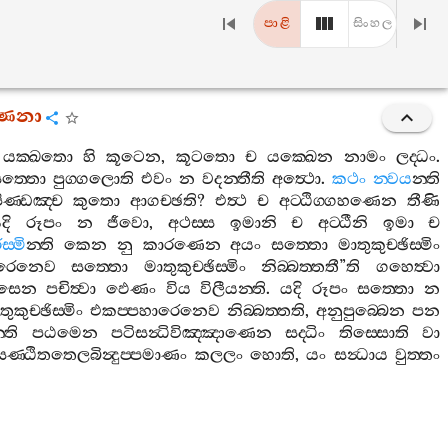
පාළි
සිංහල
‍්ණනා
.
යක‍්ඛතො
හි
කූටෙන
,
කූටතො
ච
යක‍්ඛෙන
නාමං
ලද‍්ධං
.
ත‍්තො
පුග‍්ගලොති
එවං
න
වදන‍්තීති
අත්‍ථො
.
කථං
න‍්වය
න‍්ති
ිණ‍්ඩඤ‍්ච
කුතො
ආගච‍්ඡති
?
එත්‍ථ
ච
අට‍්ඨිග‍්ගහණෙන
තීණි
දි
රූපං
න
ජීවො
,
අථස‍්ස
ඉමානි
ච
අට‍්ඨීනි
ඉමා
ච
ස‍්මි
න‍්ති
කෙන
නු
කාරණෙන
අයං
සත‍්තො
මාතුකුච‍්ඡිස‍්මිං
ාරෙනෙව
සත‍්තො
මාතුකුච‍්ඡිස‍්මිං
නිබ‍්බත‍්තතී
”
ති
ගහෙත්‍වා
ාසෙන
පචිත්‍වා
ඵෙණං
විය
විලීයන‍්ති
.
යදි
රූපං
සත‍්තො
න
ුකුච‍්ඡිස‍්මිං
එකප‍්පහාරෙනෙව
නිබ‍්බත‍්තති
,
අනුපුබ‍්බෙන
පන
‍්ති
පඨමෙන
පටිසන්‍ධිවිඤ‍්ඤාණෙන
සද‍්ධිං
තිස‍්සොති
වා
සණ‍්ඨිතතෙලබින්‍දුප‍්පමාණං
කලලං
හොති
,
යං
සන්‍ධාය
වුත‍්තං