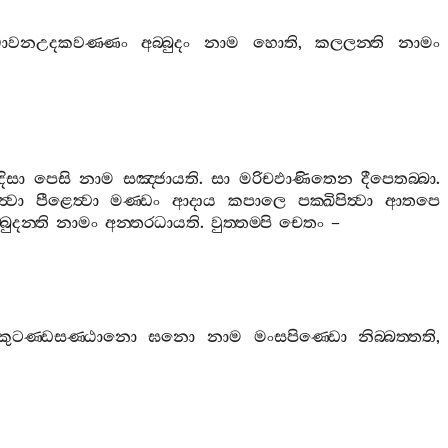
ොවනඋදකවණ‍්ණං
අබ‍්බුදං
නාම
හොති
,
කලලන‍්ති
නාමං
දිසා
පෙසි
නාම
සඤ‍්ජායති
.
සා
මරිචඵාණිතෙන
දීපෙතබ‍්බා
.
්‍වා
පීළෙත්‍වා
මණ‍්ඩං
ආදාය
කපාලෙ
පක‍්ඛිපිත්‍වා
ආතපෙ
්බුදන‍්ති
නාමං
අන‍්තරධායති
.
වුත‍්තම‍්පි
චෙතං
–
‍්කුටණ‍්ඩසණ‍්ඨානො
ඝනො
නාම
මංසපිණ‍්ඩො
නිබ‍්බත‍්තති
,