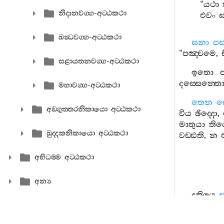
“
යථා
නිදානවග‍්ග-අට‍්ඨකථා
එවං
ඝ
ඛන්‍ධවග‍්ග-අට‍්ඨකථා
ඝනා
පස
“
පඤ‍්චමෙ
,
සළායතනවග‍්ග-අට‍්ඨකථා
ඉතො
දස‍්සෙන‍්ත
මහාවග‍්ග-අට‍්ඨකථා
තෙන
අඞ‍්ගුත‍්තරනිකායො අට‍්ඨකථා
විය
ඡිද‍්දො
,
මාතුයා
තිර
ඛුද‍්දකනිකායො අට‍්ඨකථා
වඩ‍්ඪති
,
න
අභිධම‍්ම අට‍්ඨකථා
අන්‍ය
දුතියෙ
යදඤ‍්ඤ
න‍්ති
සුපඤ‍්ඤො