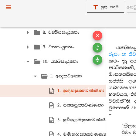
6. බ්‍රහ‍්මසංයුත‍්තං
සූත්‍ර නාම
7. බ්‍රාහ‍්මණසංයුත‍්තං
8. වඞ‍්ගීසසංයුත‍්තං
9. වනසංයුත‍්තං
යක‍්ඛසංයු
රූපං
න
ජීව
කථං
නු
අ
10. යක‍්ඛසංයුත‍්තං
අට‍්ඨිසතානි
මංසපෙසිය
1. ඉන්‍දකවග‍්ගො
සජ‍්ජති
ලග‍
ගබ‍්භසෙය්‍ය
1. ඉන්‍දකසුත‍්තවණ‍්ණනා
භවෙය්‍ය
,
එ
වඩ‍්ඪතී
”
ති
2. සක‍්කසුත‍්තවණ‍්ණනා
ඵුස‍්සොති
ව
–
3. සූචිලොමසුත‍්තවණ‍්ණනා
“
තිලත
එවං
ව
4. මණිභද‍්දසුත‍්තවණ‍්ණනා