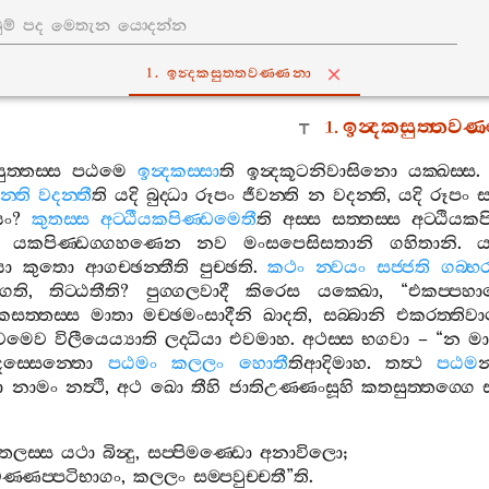
1. ඉන්‍දකසුත‍්තවණ‍්ණනා
1.
ඉන්‍දකසුත‍්තවණ
ත‍්තස‍්ස
පඨමෙ
ඉන්‍දකස‍්සා
ති
ඉන්‍දකූටනිවාසිනො
යක‍්ඛස‍්ස
න‍්ති
වදන‍්තී
ති
යදි
බුද‍්ධා
රූපං
ජීවන‍්ති
න
වදන‍්ති
,
යදි
රූපං
ස
යං
?
කුතස‍්ස
අට‍්ඨීයකපිණ‍්ඩමෙතී
ති
අස‍්ස
සත‍්තස‍්ස
අට‍්ඨියකප
,
යකපිණ‍්ඩග‍්ගහණෙන
නව
මංසපෙසිසතානි
ගහිතානි
.
ය
ො
කුතො
ආගච‍්ඡන‍්තීති
පුච‍්ඡති
.
කථං
න‍්වයං
සජ‍්ජති
ගබ‍්භර
්ගති
,
තිට‍්ඨතීති
?
පුග‍්ගලවාදී
කිරෙස
යක‍්ඛො
, “
එකප‍්පහ
කසත‍්තස‍්ස
මාතා
මච‍්ඡමංසාදීනි
ඛාදති
,
සබ‍්බානි
එකරත‍්තිව
වමෙව
විලීයෙය්‍යාති
ලද‍්ධියා
එවමාහ
.
අථස‍්ස
භගවා
– “
න
මාත
දස‍්සෙන‍්තො
පඨමං
කලලං
හොතී
තිආදිමාහ
.
තත්‍ථ
පඨම
න
ා
නාමං
නත්‍ථි
,
අථ
ඛො
තීහි
ජාතිඋණ‍්ණංසූහි
කතසුත‍්තග‍්ගෙ
ෙලස‍්ස
යථා
බින්‍දු
,
සප‍්පිමණ‍්ඩො
අනාවිලො
;
ණ‍්ණප‍්පටිභාගං
,
කලලං
සම‍්පවුච‍්චතී
”
ති
.