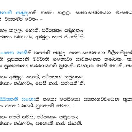
හොති
අබ‍්බුද
න‍්ති
තස‍්මා
කලලා
සත‍්තාහච‍්චයෙන
මංසධ
ි
.
වුත‍්තම‍්පි
චෙතං
–
ාහං
කලලං
හොති
,
පරිපක‍්කං
සමූහතං
;
්ටමානං
තබ‍්භාවං
,
අබ‍්බුදං
නාම
ජායතී
”
ති
.
ජායතෙ
පෙසී
ති
තස‍්මාපි
අබ‍්බුදා
සත‍්තාහච‍්චයෙන
විලීනතිපුස
හි
සුපක‍්කානි
මරිචානි
ගහෙත්‍වා
සාටකන‍්තෙ
භණ‍්ඩිකං
කත
ං
සුක‍්ඛමානං
සබ‍්බභාගෙහි
මුච‍්චති
.
එවරූපා
පෙසි
හොති
,
අබ‍
ාහං
අබ‍්බුදං
හොති
,
පරිපක‍්කං
සමූහතං
;
්ටමානං
තබ‍්භාවං
,
පෙසි
නාම
පජායතී
”
ති
.
බ‍්බත‍්තතී
ඝනො
ති
තතො
පෙසිතො
සත‍්තාහච‍්චයෙන
කුක
ං
අන‍්තරධායති
.
වුත‍්තම‍්පි
චෙතං
–
ාහං
පෙසි
භවති
,
පරිපක‍්කං
සමූහතං
;
්ටමානං
තබ‍්භාවං
,
ඝනොති
නාම
ජායති
.