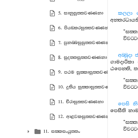
කලලා
5. සානුසුත‍්තවණ‍්ණනා
අන‍්තරධායත
6. පියඞ‍්කරසුත‍්තවණ‍්ණනා
“
සත‍්ත
විවට‍
7. පුනබ‍්බසුසුත‍්තවණ‍්ණනා
අබ‍්බුදා
8. සුදත‍්තසුත‍්තවණ‍්ණනා
ගාමදාරිකා
ඨපෙන‍්ති
,
ත
9. පඨම සුක‍්කාසුත‍්තවණ‍්ණනා
“
සත‍්ත
විවට‍
10. දුතිය සුක‍්කාසුත‍්තවණ‍්ණනා
11. චීරාසුත‍්තවණ‍්ණනා
පෙසි
නි
පෙසීති
නාම
12. ආළවකසුත‍්තවණ‍්ණනා
“
සත‍්ත
විවට‍
11. සක‍්කසංයුත‍්තං