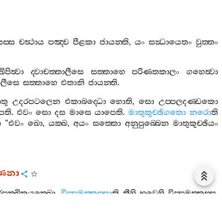
සස‍්ස
චත්‍ථාය
පඤ‍්ච
පීළකා
ජායන‍්ති
,
යං
සන්‍ධායෙතං
වුත‍්තං
ඛිපිත්‍වා
ද‍්වාචත‍්තාලීසෙ
සත‍්තාහෙ
පරිණතකාලං
ගහෙත්‍වා
තාලීසෙ
සත‍්තාහෙ
එතානි
ජායන‍්ති
.
තු
උදරපටලෙන
එකාබද‍්ධො
හොති
,
සො
උප‍්පලදණ‍්ඩකො
ෙති
.
එවං
සො
දස
මාසෙ
යාපෙති
.
මාතුකුච‍්ඡිගතො
නරො
ති
ා
“
එවං
ඛො
,
යක‍්ඛ
,
අයං
සත‍්තො
අනුපුබ‍්බෙන
මාතුකුච‍්ඡියං
‍්ණනා
රපක‍්ඛිකයක‍්ඛො
.
විප‍්පමුත‍්තස‍්සා
ති
තීහි
භවෙහි
විප‍්පමුත‍්තස‍්ස
.
වාසො
,
සක‍්ඛිධම‍්මො
මිත‍්තධම‍්මොති
අත්‍ථො
.
සප‍්පඤ‍්ඤො
ති