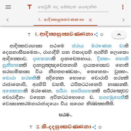
1. ආදිත‍්තසුත‍්තවණ‍්ණනා
1.
ආදිත‍්තසුත‍්තවණ‍්ණනා
ආදිත‍්තවග‍්ගස‍්ස
පඨමෙ
ජරාය
මරණෙන
චා
ති
දෙසනාසීසමෙතං
,
රාගාදීහි
පන
එකාදසහි
අග‍්ගීහි
ලොකො
ආදිත‍්තොව
.
දානෙනා
ති
දානචෙතනාය
.
දින‍්නං
හොති
සුනීහත
න‍්ති
දානපුඤ‍්ඤචෙතනාහි
දායකස‍්සෙව
හොති
ඝරසාමිකස‍්ස
විය
නීහතභණ‍්ඩකං
,
තෙනෙතං
වුත‍්තං
.
චොරා
හරන‍්තී
ති
අදින‍්නෙ
භොගෙ
චොරාපි
හරන‍්ති
රාජානොපි
,
අග‍්ගිපි
ඩහති
,
ඨපිතට‍්ඨානෙපි
නස‍්සන‍්ති
.
අන‍්තෙනා
ති
මරණෙන
.
සරීරං
සපරිග‍්ගහ
න‍්ති
සරීරඤ‍්චෙව
චොරාදීනං
වසෙන
අවිනට‍්ඨභොගෙ
ච
.
සග‍්ගමුපෙතී
ති
වෙස‍්සන‍්තරමහාරාජාදයො
විය
සග‍්ගෙ
නිබ‍්බත‍්තතීති
.
පඨමං
.
2.
කිංදදසුත‍්තවණ‍්ණනා