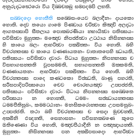
රූපදස‍්සනාභාවතො
දීපදො
චක‍්ඛුදො
නාම
හොති
,
අනුරුද‍්ධත්‍ථෙරො
විය
දිබ‍්බචක‍්ඛු
සම‍්පදම‍්පි
ලභති
.
සබ‍්බදදො
හොතීති
සබ‍්බෙසංයෙව
බලාදීනං
දායකො
හොති
.
ද‍්වෙ
තයො
ගාමෙ
පිණ‍්ඩාය
චරිත්‍වා
කිඤ‍්චි
අලද‍්ධා
ආගතස‍්සාපි
සීතලාය
පොක‍්ඛරණියා
න‍්හායිත්‍වා
පතිස‍්සයං
පවිසිත්‍වා
මුහුත‍්තං
මඤ‍්චෙ
නිපජ‍්ජිත්‍වා
උට‍්ඨාය
නිසින‍්නස‍්ස
හි
කායෙ
බලං
ආහරිත්‍වා
පක‍්ඛිත‍්තං
විය
හොති
.
බහි
විචරන‍්තස‍්ස
ච
කායෙ
වණ‍්ණායතනං
වාතාතපෙහි
ඣායති
,
පතිස‍්සයං
පවිසිත්‍වා
ද‍්වාරං
පිධාය
මුහුත‍්තං
නිපන‍්නස‍්ස
ච
විසභාගසන‍්තති
වූපසම‍්මති
,
සභාගසන‍්තති
ඔක‍්කමති
,
වණ‍්ණායතනං
ආහරිත්‍වා
පක‍්ඛිත‍්තං
විය
හොති
.
බහි
විචරන‍්තස‍්ස
පාදෙ
කණ‍්ටකො
විජ‍්ඣති
,
ඛාණු
පහරති
,
සරීසපාදිපරිස‍්සයො
චෙව
චොරභයඤ‍්ච
උප‍්පජ‍්ජති
,
පතිස‍්සයං
පවිසිත්‍වා
ද‍්වාරං
පිධාය
නිපන‍්නස‍්ස
සබ‍්බෙතෙ
පරිස‍්සයා
න
හොන‍්ති
,
ධම‍්මං
සජ‍්ඣායන‍්තස‍්ස
ධම‍්මපීතිසුඛං
,
කම‍්මට‍්ඨානං
මනසිකරොන‍්තස‍්ස
උපසමසුඛං
උප‍්පජ‍්ජති
.
තථා
බහි
විචරන‍්තස‍්ස
ච
සෙදා
මුච‍්චන‍්ති
,
අක‍්ඛීනි
ඵන්‍දන‍්ති
,
සෙනාසනං
පවිසනක‍්ඛණෙ
කූපෙ
ඔතිණ‍්ණො
විය
හොති
,
මඤ‍්චපීඨාදීනි
න
පඤ‍්ඤායන‍්ති
.
මුහුත‍්තං
නිසින‍්නස‍්ස
පන
අක‍්ඛිපසාදො
ආහරිත්‍වා