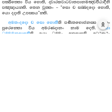
පක‍්ඛිත‍්තො
විය
හොති
,
ද‍්වාරකවාටවාතපානමඤ‍්චපීඨාදීනි
පඤ‍්ඤායන‍්ති
.
තෙන
වුත‍්තං
– “
සො
ච
සබ‍්බදදො
හොති
,
යො
දදාති
උපස‍්සය
”
න‍්ති
.
අමතංදදො
ච
සො
හොතී
ති
පණීතභොජනස‍්ස
පත‍්තං
පූරෙන‍්තො
විය
අමරණදානං
නාම
දෙති
.
යො
ධම‍්මමනුසාසතී
ති
යො
ධම‍්මං
අනුසාසති
,
අට‍්ඨකථං
කථෙති
,
පාළිං
වාචෙති
,
පුච‍්ඡිතපඤ‍්හං
විස‍්සජ‍්ජෙති
,
කම‍්මට‍්ඨානං
ආචික‍්ඛති
,
ධම‍්මස‍්සවනං
කරොති
,
සබ‍්බොපෙස
ධම‍්මං
අනුසාසති
නාම
.
සබ‍්බදානානඤ‍්ච
ඉදං
ධම‍්මදානමෙව
අග‍්ගන‍්ති
වෙදිතබ‍්බං
.
වුත‍්තම‍්පි
චෙතං
–
“
සබ‍්බදානං
ධම‍්මදානං
ජිනාති
,
සබ‍්බරසං
ධම‍්මරසො
ජිනාති
;
සබ‍්බරතිං
ධම‍්මරති
ජිනාති
,
තණ‍්හක‍්ඛයො
සබ‍්බදුක‍්ඛං
ජිනාතී
”
ති
. (
ධ
·
ප
· 354);
දුතියං
;
3.
අන‍්නසුත‍්තවණ‍්ණනා