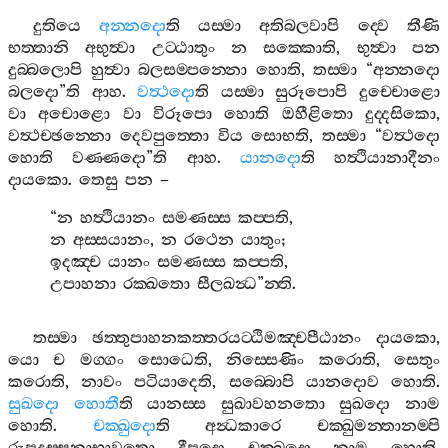
දුතියෙ
අන‍්නදො
ති
යස‍්මා
අතිබලවාපි
ද‍්වෙ
තීණි
භත‍්තානි
අභුත්‍වා
උට‍්ඨාතුං
න
සක‍්කොති
,
භුත්‍වා
පන
දුබ‍්බලොපි
හුත්‍වා
බලසම‍්පන‍්නො
හොති
,
තස‍්මා
“
අන‍්නදො
බලදො
”
ති
ආහ
.
වත්‍ථදො
ති
යස‍්මා
සුරූපොපි
දුච‍්චොළො
වා
අචොළො
වා
විරූපො
හොති
ඔහීළිතො
දුද‍්දසිකො
,
වත්‍ථච‍්ඡන‍්නො
දෙවපුත‍්තො
විය
සොභති
,
තස‍්මා
“
වත්‍ථදො
හොති
වණ‍්ණදො
”
ති
ආහ
.
යානදො
ති
හත්‍ථියානාදීනං
දායකො
.
තෙසු
පන
–
“
න
හත්‍ථියානං
සමණස‍්ස
කප‍්පති
,
න
අස‍්සයානං
,
න
රථෙන
යාතුං
;
ඉදඤ‍්ච
යානං
සමණස‍්ස
කප‍්පති
,
උපාහනා
රක‍්ඛතො
සීලඛන්‍ධ
”
න‍්ති
.
තස‍්මා
ඡත‍්තුපාහනකත‍්තරයට‍්ඨිමඤ‍්චපීඨානං
දායකො
,
යො
ච
මග‍්ගං
සොධෙති
,
නිස‍්සෙණිං
කරොති
,
සෙතුං
කරොති
,
නාවං
පටියාදෙති
,
සබ‍්බොපි
යානදොව
හොති
.
සුඛදො
හොතී
ති
යානස‍්ස
සුඛාවහනතො
සුඛදො
නාම
හොති
.
චක‍්ඛුදො
ති
අන්‍ධකාරෙ
චක‍්ඛුමන‍්තානම‍්පි