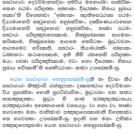
සන්‍ථාගාරං
දෙවවිමානසදිසං
අතිවිය
මනොරමං
සස‍්සිරිකං
කෙන
පඨමං
පරිභුත‍්තං
අම‍්හාකං
දීඝරත‍්තං
හිතාය
සුඛාය
අස‍්සා
”
ති
චින‍්තෙත්‍වා
“
අම‍්හාකං
ඤාතිසෙට‍්ඨස‍්ස
පඨමං
දිය්‍යමානෙපි
සත්‍ථුනොව
අනුච‍්ඡවිකං
,
දක‍්ඛිණෙය්‍යවසෙන
දිය්‍යමානෙපි
සත්‍ථුනොව
අනුච‍්ඡවිකං
,
තස‍්මා
පඨමං
සත්‍ථාරං
පරිභුඤ‍්ජාපෙස‍්සාම
,
භික‍්ඛුසඞ‍්ඝස‍්ස
ආගමනං
කරිස‍්සාම
,
භික‍්ඛුසඞ‍්ඝෙ
ආගතෙ
තෙපිටකං
බුද‍්ධවචනං
ආගතමෙව
භවිස‍්සති
,
සත්‍ථාරං
තියාමරත‍්තිං
අම‍්හාකං
ධම‍්මකථං
කථාපෙස‍්සාම
,
ඉති
තීහි
රතනෙහි
පරිභුත‍්තං
මයං
පච‍්ඡා
පරිභුඤ‍්ජිස‍්සාම
,
එවං
නො
දීඝරත‍්තං
හිතාය
සුඛාය
භවිස‍්සතී
”
ති
සන‍්නිට‍්ඨානං
කත්‍වා
උපසඞ‍්කමිංසු
.
යෙන
සන්‍ථාගාරං
තෙනුපසඞ‍්කමිංසූ
ති
තං
දිවසං
කිර
සන්‍ථාගාරං
කිඤ‍්චාපි
රාජකුලානං
දස‍්සනත්‍ථාය
දෙවවිමානං
විය
සුසජ‍්ජිතං
හොති
සුපටිජග‍්ගිතං
,
බුද‍්ධාරහං
පන
කත්‍වා
අප‍්පඤ‍්ඤත‍්තං
.
බුද‍්ධා
හි
නාම
අරඤ‍්ඤජ‍්ඣාසයා
අරඤ‍්ඤාරාමා
අන‍්තොගාමෙ
වසෙය්‍යුං
වා
නො
වා
,
තස‍්මා
භගවතො
මනං
ජානිත්‍වාව
පඤ‍්ඤාපෙස‍්සාමාති
චින‍්තෙත්‍වා
තෙ
භගවන‍්තං
උපසඞ‍්කමිංසු
.
ඉදානි
පන
මනං
ලභිත්‍වා
පඤ‍්ඤාපෙතුකාමා
යෙන
සන්‍ථාගාරං
තෙනුපසඞ‍්කමිංසු
.