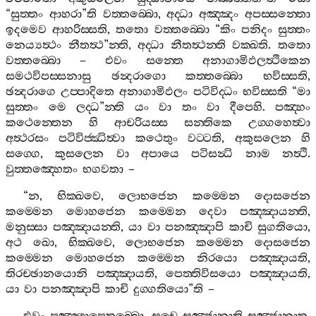
“
සුත‍්තං
ආහරා
”
ති
වත‍්තබ‍්බො
,
අද‍්ධා
අඤ‍්ඤං
අපස‍්සන‍්තො
ඉදමෙව
ආහරිස‍්සති
,
තතො
වත‍්තබ‍්බො
“
කිං
පනිදං
සුත‍්තං
නෙය්‍යත්‍ථං
නීතත්‍ථ
”
න‍්ති
,
අද‍්ධා
නීතත්‍ථන‍්ති
වක‍්ඛති
.
තතො
වත‍්තබ‍්බො
–
එවං
සන‍්තෙ
අනාගාමිඵලත්‍ථිකෙන
සමථවිපස‍්සනාසු
ඡන්‍දරාගො
කත‍්තබ‍්බො
භවිස‍්සති
,
ඡන්‍දරාගෙ
උප‍්පාදිතෙ
අනාගාමිඵලං
පටිවිද‍්ධං
භවිස‍්සති
“
මා
සුත‍්තං
මෙ
ලද‍්ධ
”
න‍්ති
යං
වා
තං
වා
දීපෙහි
.
පඤ‍්හං
කථෙන‍්තෙන
හි
ආචරියස‍්ස
සන‍්තිකෙ
උග‍්ගහෙත්‍වා
අත්‍ථරසං
පටිවිජ‍්ඣිත්‍වා
කථෙතුං
වට‍්ටති
,
අකුසලෙන
හි
සග‍්ගෙ
,
කුසලෙන
වා
අපායෙ
පටිසන්‍ධි
නාම
නත්‍ථි
.
වුත‍්තඤ‍්හෙතං
භගවතා
–
“
න
,
භික‍්ඛවෙ
,
ලොභජෙන
කම‍්මෙන
දොසජෙන
කම‍්මෙන
මොහජෙන
කම‍්මෙන
දෙවා
පඤ‍්ඤායන‍්ති
,
මනුස‍්සා
පඤ‍්ඤායන‍්ති
,
යා
වා
පනඤ‍්ඤාපි
කාචි
සුගතියො
,
අථ
ඛො
,
භික‍්ඛවෙ
,
ලොභජෙන
කම‍්මෙන
දොසජෙන
කම‍්මෙන
මොහජෙන
කම‍්මෙන
නිරයො
පඤ‍්ඤායති
,
තිරච‍්ඡානයොනි
පඤ‍්ඤායති
,
පෙත‍්තිවිසයො
පඤ‍්ඤායති
,
යා
වා
පනඤ‍්ඤාපි
කාචි
දුග‍්ගතියො
”
ති
–