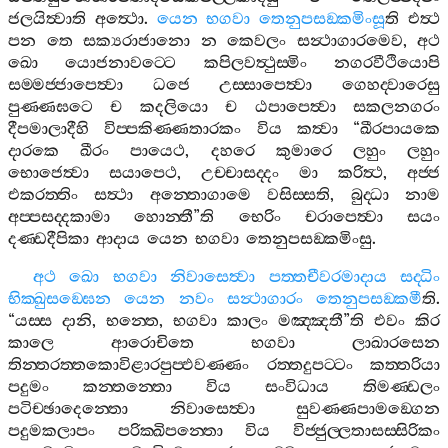
ජලයිත්‍වාති
අත්‍ථො
.
යෙන
භගවා
තෙනුපසඞ‍්කමිංසූ
ති
එත්‍ථ
පන
තෙ
සක්‍යරාජානො
න
කෙවලං
සන්‍ථාගාරමෙව
,
අථ
ඛො
යොජනාවට‍්ටෙ
කපිලවත්‍ථුස‍්මිං
නගරවීථියොපි
සම‍්මජ‍්ජාපෙත්‍වා
ධජෙ
උස‍්සාපෙත්‍වා
ගෙහද‍්වාරෙසු
පුණ‍්ණඝටෙ
ච
කදලියො
ච
ඨපාපෙත්‍වා
සකලනගරං
දීපමාලාදීහි
විප‍්පකිණ‍්ණතාරකං
විය
කත්‍වා
“
ඛීරපායකෙ
දාරකෙ
ඛීරං
පායෙථ
,
දහරෙ
කුමාරෙ
ලහුං
ලහුං
භොජෙත්‍වා
සයාපෙථ
,
උච‍්චාසද‍්දං
මා
කරිත්‍ථ
,
අජ‍්ජ
එකරත‍්තිං
සත්‍ථා
අන‍්තොගාමෙ
වසිස‍්සති
,
බුද‍්ධා
නාම
අප‍්පසද‍්දකාමා
හොන‍්තී
”
ති
භෙරිං
චරාපෙත්‍වා
සයං
දණ‍්ඩදීපිකා
ආදාය
යෙන
භගවා
තෙනුපසඞ‍්කමිංසු
.
අථ
ඛො
භගවා
නිවාසෙත්‍වා
පත‍්තචීවරමාදාය
සද‍්ධිං
භික‍්ඛුසඞ‍්ඝෙන
යෙන
නවං
සන්‍ථාගාරං
තෙනුපසඞ‍්කමී
ති
.
“
යස‍්ස
දානි
,
භන‍්තෙ
,
භගවා
කාලං
මඤ‍්ඤතී
”
ති
එවං
කිර
කාලෙ
ආරොචිතෙ
භගවා
ලාඛාරසෙන
තින‍්තරත‍්තකොවිළාරපුප‍්ඵවණ‍්ණං
රත‍්තදුපට‍්ටං
කත‍්තරියා
පදුමං
කන‍්තන‍්තො
විය
සංවිධාය
තිමණ‍්ඩලං
පටිච‍්ඡාදෙන‍්තො
නිවාසෙත්‍වා
සුවණ‍්ණපාමඞ‍්ගෙන
පදුමකලාපං
පරික‍්ඛිපන‍්තො
විය
විජ‍්ජුල‍්ලතාසස‍්සිරිකං