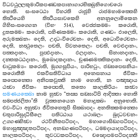
විධවථුල‍්ලකුමාරිකපණ‍්ඩකපානාගාරභික‍්ඛුනිගොචරො
හොති
.
සංසට‍්ඨො
විහරති
රාජූහි
රාජමහාමත‍්තෙහි
තිත්‍ථියෙහි
තිත්‍ථියසාවකෙහි
අනනුලොමිකෙන
ගිහිසංසග‍්ගෙන
(
විභ
· 514),
වෙජ‍්ජකම‍්මං
කරොති
,
දූතකම‍්මං
කරොති
,
පහිණකම‍්මං
කරොති
,
ගණ‍්ඩං
ඵාලෙති
,
අරුමක‍්ඛනං
දෙති
,
උද‍්ධංවිරෙචනං
දෙති
,
අධොවිරෙචනං
දෙති
,
නත්‍ථුතෙලං
පචති
,
පිවනතෙලං
පචති
,
වෙළුදානං
,
පත‍්තදානං
,
පුප‍්ඵදානං
,
ඵලදානං
,
සිනානදානං
,
දන‍්තකට‍්ඨදානං
,
මුඛොදකදානං
,
චුණ‍්ණමත‍්තිකදානං
දෙති
,
චාටුකම්‍යං
කරොති
,
මුග‍්ගසූපියං
,
පාරිභටුං
,
ජඞ‍්ඝපෙසනියං
කරොතීති
එකවීසතිවිධාය
අනෙසනාය
ජීවිකං
කප‍්පෙන‍්තො
අනිපකවුත‍්ති
නාම
හොති
,
න
පඤ‍්ඤාය
ඨත්‍වා
ජීවිකං
කප‍්පෙති
,
තතො
කාලකිරියං
කත්‍වා
සමණයක‍්ඛො
නාම
හුත්‍වා
“
තස‍්ස
සඞ‍්ඝාටිපි
ආදිත‍්තා
හොති
සම‍්පජ‍්ජලිතා
”
ති
වුත‍්තනයෙන
මහාදුක‍්ඛං
අනුභොති
.
එවංවිධා
අහුත්‍වා
ජීවිතහෙතුපි
සික‍්ඛාපදං
අනතික‍්කමන‍්තො
චතුපාරිසුද‍්ධිසීලෙ
පතිට‍්ඨාය
යථාබලං
බුද‍්ධවචනං
උග‍්ගණ‍්හිත්‍වා
රථවිනීතපටිපදං
,
මහාගොසිඞ‍්ගපටිපදං
,
මහාසුඤ‍්ඤතපටිපදං
,
අනඞ‍්ගණපටිපදං
,
ධම‍්මදායාදපටිපදං
,
නාලකපටිපදං
,
තුවට‍්ටකපටිපදං
,
චන්‍දොපමපටිපදන‍්ති