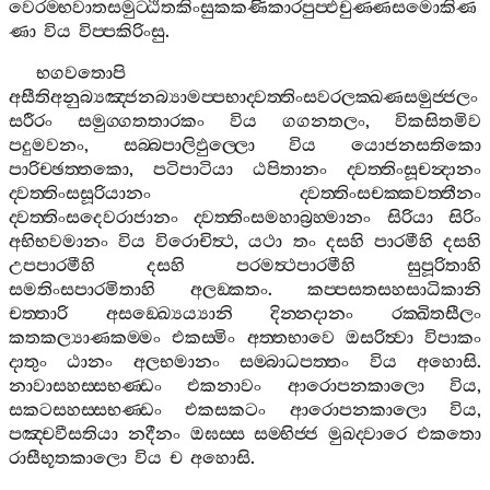
වෙරම‍්භවාතසමුට‍්ඨිතකිංසුකකණිකාරපුප‍්ඵචුණ‍්ණසමොකිණ‍්
ණා
විය
විප‍්පකිරිංසු
.
භගවතොපි
අසීතිඅනුබ්‍යඤ‍්ජනබ්‍යාමප‍්පභාද‍්වත‍්තිංසවරලක‍්ඛණසමුජ‍්ජලං
සරීරං
සමුග‍්ගතතාරකං
විය
ගගනතලං
,
විකසිතමිව
පදුමවනං
,
සබ‍්බපාලිඵුල‍්ලො
විය
යොජනසතිකො
පාරිච‍්ඡත‍්තකො
,
පටිපාටියා
ඨපිතානං
ද‍්වත‍්තිංසූචන්‍දානං
ද‍්වත‍්තිංසසූරියානං
ද‍්වත‍්තිංසචක‍්කවත‍්තීනං
ද‍්වත‍්තිංසදෙවරාජානං
ද‍්වත‍්තිංසමහාබ්‍රහ‍්මානං
සිරියා
සිරිං
අභිභවමානං
විය
විරොචිත්‍ථ
,
යථා
තං
දසහි
පාරමීහි
දසහි
උපපාරමීහි
දසහි
පරමත්‍ථපාරමීහි
සුපූරිතාහි
සමතිංසපාරමිතාහි
අලඞ‍්කතං
.
කප‍්පසතසහසාධිකානි
චත‍්තාරි
අසඞ‍්ඛ්‍යෙය්‍යානි
දින‍්නදානං
රක‍්ඛිතසීලං
කතකල්‍යාණකම‍්මං
එකස‍්මිං
අත‍්තභාවෙ
ඔසරිත්‍වා
විපාකං
දාතුං
ඨානං
අලභමානං
සම‍්බාධපත‍්තං
විය
අහොසි
.
නාවාසහස‍්සභණ‍්ඩං
එකනාවං
ආරොපනකාලො
විය
,
සකටසහස‍්සභණ‍්ඩං
එකසකටං
ආරොපනකාලො
විය
,
පඤ‍්චවීසතියා
නදීනං
ඔඝස‍්ස
සම‍්භිජ‍්ජ
මුඛද‍්වාරෙ
එකතො
රාසීභූතකාලො
විය
ච
අහොසි
.