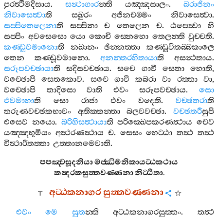
පුරත්‍ථිමදිසාය
.
සන්‍ථාගාර
න‍්ති
යඤ‍්ඤසාලං
.
ඛරාජිනං
නිවාසෙත්‍වා
ති
සඛුරං
අජිනචම‍්මං
නිවාසෙත්‍වා
.
සප‍්පිතෙලෙනා
ති
සප‍්පිනා
ච
තෙලෙන
ච
.
ඨපෙත්‍වා
හි
සප‍්පිං
අවසෙසො
යො
කොචි
ස‍්නෙහො
තෙලන‍්ති
වුච‍්චති
.
කණ‍්ඩූවමානො
ති
නඛානං
ඡින‍්නත‍්තා
කණ‍්ඩූවිතබ‍්බකාලෙ
තෙන
කණ‍්ඩූවමානො
.
අනන‍්තරහිතායා
ති
අසන්‍ථතාය
.
සරූපවච‍්ඡායා
ති
සදිසවච‍්ඡාය
.
සචෙ
ගාවී
සෙතා
හොති
,
වච‍්ඡොපි
සෙතකොව
.
සචෙ
ගාවී
කබරා
වා
රත‍්තා
වා
,
වච‍්ඡොපි
තාදිසො
වාති
එවං
සරූපවච‍්ඡාය
.
සො
එවමාහා
ති
සො
රාජා
එවං
වදෙති
.
වච‍්ඡතරා
ති
තරුණවච‍්ඡකභාවං
අතික‍්කන‍්තා
බලවවච‍්ඡා
.
වච‍්ඡතරී
සුපි
එසෙව
නයො
.
බරිහිසත්‍ථායා
ති
පරික‍්ඛෙපකරණත්‍ථාය
චෙව
යඤ‍්ඤභූමියං
අත්‍ථරණත්‍ථාය
ච
.
සෙසං
හෙට‍්ඨා
තත්‍ථ
තත්‍ථ
විත්‍ථාරිතත‍්තා
උත‍්තානමෙවාති
.
පපඤ‍්චසූදනියා
මජ‍්ඣිමනිකායට‍්ඨකථාය
කන්‍දරකසුත‍්තවණ‍්ණනා
නිට‍්ඨිතා
.
අට‍්ඨකනාගර
සුත‍්තවණ‍්ණනා
එවං
මෙ
සුත
න‍්ති
අට‍්ඨකනාගරසුත‍්තං
.
තත්‍ථ