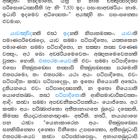
අබ‍්භුතං
නන්‍දමාතෙ
,
යත්‍ර
හි
නාම
චිත‍්තුප‍්පාදම‍්පි
පරිසොධෙස‍්සසීති
(
අ
·
නි
· 7.53)
ඉදං
පසංසාඅච‍්ඡරියං
නාම
.
ඉධාපි
ඉදමෙව
අධිප‍්පෙතං
”
අයඤ‍්හි
තං
පසංසන‍්තො
එවමාහ
.
යාවඤ‍්චිද
න‍්ති
එත්‍ථ
ඉද
න‍්ති
නිපාතමත‍්තං
.
යාවා
ති
පමාණපරිච‍්ඡෙදො
,
යාව
සම‍්මා
පටිපාදිතො
,
යත‍්තකෙන
පමාණෙන
සම‍්මා
පටිපාදිතො
,
න
සක‍්කා
තස‍්ස
වණ‍්ණෙ
වත‍්තුං
,
අථ
ඛො
අච‍්ඡරියමෙවෙතං
අබ‍්භුතමෙවෙතන‍්ති
වුත‍්තං
හොති
.
එතපරමංයෙවා
ති
එවං
සම‍්මා
පටිපාදිතො
එසො
භික‍්ඛුසඞ‍්ඝො
තස‍්සාපි
භික‍්ඛුසඞ‍්ඝස‍්ස
පරමොති
එතපරමො
,
තං
එතපරමං
යථා
අයං
පටිපාදිතො
,
එවං
පටිපාදිතං
කත්‍වා
පටිපාදෙසුං
,
න
ඉතො
භිය්‍යොති
අත්‍ථො
.
දුතියනයෙ
එවං
පටිපාදෙස‍්සන‍්ති
,
න
ඉතො
භිය්‍යොති
යොජෙතබ‍්බං
.
තත්‍ථ
පටිපාදිතො
ති
ආභිසමාචාරිකවත‍්තං
ආදිං
කත්‍වා
සම‍්මා
අපච‍්චනීකපටිපත‍්තියං
යොජිතො
.
අථ
කස‍්මා
අයං
පරිබ‍්බාජකො
අතීතානාගතෙ
බුද‍්ධෙ
දස‍්සෙති
,
කිමස‍්ස
තියද‍්ධජානනඤාණං
අත්‍ථීති
.
නත්‍ථි
,
නයග‍්ගාහෙ
පන
ඨත්‍වා
“
යෙනාකාරෙන
අයං
භික‍්ඛුසඞ‍්ඝො
සන‍්නිසින‍්නො
දන‍්තො
විනීතො
උපසන‍්තො
,
අතීතබුද‍්ධාපි
එතපරමංයෙව
කත්‍වා
පටිපජ‍්ජාපෙසුං
,
අනාගතබුද‍්ධාපි