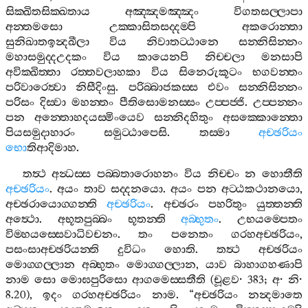
සික‍්ඛිතසික‍්ඛතාය
අඤ‍්ඤමඤ‍්ඤං
විගතසල‍්ලාපා
අන‍්තමසො
උක‍්කාසිතසද‍්දම‍්පි
අකරොන‍්තා
සුනිඛාතඉන්‍දඛීලා
විය
නිවාතට‍්ඨානෙ
සන‍්නිසින‍්නං
මහාසමුද‍්දඋදකං
විය
කායෙනපි
නිච‍්චලා
මනසාපි
අවික‍්ඛිත‍්තා
රත‍්තවලාහකා
විය
සිනෙරුකූටං
භගවන‍්තං
පරිවාරෙත්‍වා
නිසීදිංසු
.
පරිබ‍්බාජකස‍්ස
එවං
සන‍්නිසින‍්නං
පරිසං
දිස‍්වා
මහන‍්තං
පීතිසොමනස‍්සං
උප‍්පජ‍්ජි
.
උප‍්පන‍්නං
පන
අන‍්තොහදයස‍්මිංයෙව
සන‍්නිදහිතුං
අසක‍්කොන‍්තො
පියසමුදාහාරං
සමුට‍්ඨාපෙසි
.
තස‍්මා
අච‍්ඡරියං
භො
තිආදිමාහ
.
තත්‍ථ
අන්‍ධස‍්ස
පබ‍්බතාරොහනං
විය
නිච‍්චං
න
හොතීති
අච‍්ඡරියං
.
අයං
තාව
සද‍්දනයො
.
අයං
පන
අට‍්ඨකථානයො
,
අච‍්ඡරායොග‍්ගන‍්ති
අච‍්ඡරියං
.
අච‍්ඡරං
පහරිතුං
යුත‍්තන‍්ති
අත්‍ථො
.
අභූතපුබ‍්බං
භූතන‍්ති
අබ‍්භුතං
.
උභයම‍්පෙතං
විම‍්හයස‍්සෙවාධිවචනං
.
තං
පනෙතං
ගරහඅච‍්ඡරියං
,
පසංසාඅච‍්ඡරියන‍්ති
දුවිධං
හොති
.
තත්‍ථ
අච‍්ඡරියං
මොග‍්ගල‍්ලාන
අබ‍්භුතං
මොග‍්ගල‍්ලාන
,
යාව
බාහාගහණාපි
නාම
සො
මොඝපුරිසො
ආගමෙස‍්සතීති
(
චූළව
· 383;
අ
·
නි
·
8.20),
ඉදං
ගරහඅච‍්ඡරියං
නාම
. “
අච‍්ඡරියං
නන්‍දමාතෙ