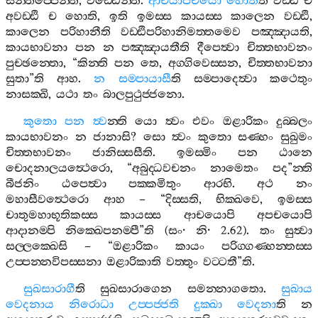
සන‍්තප‍්පෙන‍්ති
,
වඩ‍්ඪෙන‍්ති
.
ආචයාපචයො
හොතී
ති
වඩ‍්ඪි
ච
අවඩ‍්ඪි
ච
හොති
,
ඉති
ඉමස‍්ස
කායස‍්ස
කාලෙන
වඩ‍්ඪි
,
කාලෙන
පරිහානීති
වඩ‍්ඪිපරිහානිමත‍්තමෙව
පඤ‍්ඤායති
,
කායභාවනා
පන
න
පඤ‍්ඤායතීති
දීපෙත්‍වා
චිත‍්තභාවනං
පුච‍්ඡන‍්තො
, “
කින‍්ති
පන
තෙ
,
අග‍්ගිවෙස‍්සන
,
චිත‍්තභාවනා
සුතා
”
ති
ආහ
.
න
සම‍්පායාසී
ති
සම‍්පාදෙත්‍වා
කථෙතුං
නාසක‍්ඛි
,
යථා
තං
බාලපුථුජ‍්ජනො
.
කුතො
පන
ත්‍ව
න‍්ති
යො
ත්‍වං
එවං
ඔළාරිකං
දුබ‍්බලං
කායභාවනං
න
ජානාසි
?
සො
ත්‍වං
කුතො
සණ‍්හං
සුඛුමං
චිත‍්තභාවනං
ජානිස‍්සසීති
.
ඉමස‍්මිං
පන
ඨානෙ
චොදනාලයත්‍ථෙරො
, “
අබුද‍්ධවචනං
නාමෙතං
පද
”
න‍්ති
බීජනිං
ඨපෙත්‍වා
පක‍්කමිතුං
ආරභි
.
අථ
නං
මහාසීවත්‍ථෙරො
ආහ
– “
දිස‍්සති
,
භික‍්ඛවෙ
,
ඉමස‍්ස
චාතුමහාභූතිකස‍්ස
කායස‍්ස
ආචයොපි
අපචයොපි
ආදානම‍්පි
නික‍්ඛෙපනම‍්පී
”
ති
(
සං
·
නි
· 2.62).
තං
සුත්‍වා
සල‍්ලක‍්ඛෙසි
– “
ඔළාරිකං
කායං
පරිග‍්ගණ‍්හන‍්තස‍්ස
උප‍්පන‍්නවිපස‍්සනා
ඔළාරිකාති
වත‍්තුං
වට‍්ටතී
”
ති
.
සුඛසාරාගී
ති
සුඛසාරාගෙන
සමන‍්නාගතො
.
සුඛාය
වෙදනාය
නිරොධා
උප‍්පජ‍්ජති
දුක‍්ඛා
වෙදනා
ති
න