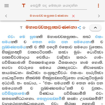
මහාසච‍්චකසුත‍්තවණ‍්ණනා
මහාසච‍්චකසුත‍්තවණ‍්ණනා
එවං
මෙ
සුත
න‍්ති
මහාසච‍්චකසුත‍්තං
.
තත්‍ථ
එකං
සමය
න‍්ති
ච
තෙන
ඛො
පන
සමයෙනා
ති
ච
පුබ‍්බණ‍්හසමය
න‍්ති
ච
තීහි
පදෙහි
එකොව
සමයො
වුත‍්තො
.
භික‍්ඛූනඤ‍්හි
වත‍්තපටිපත‍්තිං
කත්‍වා
මුඛං
ධොවිත්‍වා
පත‍්තචීවරමාදාය
චෙතියං
වන්‍දිත්‍වා
කතරං
ගාමං
පවිසිස‍්සාමාති
විතක‍්කමාළකෙ
ඨිතකාලො
නාම
හොති
.
භගවා
එවරූපෙ
සමයෙ
රත‍්තදුපට‍්ටං
නිවාසෙත්‍වා
කායබන්‍ධනං
බන්‍ධිත්‍වා
පංසුකූලචීවරං
එකංසං
පාරුපිත්‍වා
ගන්‍ධකුටිතො
නික‍්ඛම‍්ම
භික‍්ඛුසඞ‍්ඝපරිවුතො
ගන්‍ධකුටිපමුඛෙ
අට‍්ඨාසි
.
තං
සන්‍ධාය
, – “
එකං
සමයන‍්ති
ච
තෙන
ඛො
පන
සමයෙනාති
ච
පුබ‍්බණ‍්හසමය
”
න‍්ති
ච
වුත‍්තං
.
පවිසිතුකාමො
ති
පිණ‍්ඩාය
පවිසිස‍්සාමීති
එවං
කතසන‍්නිට‍්ඨානො
.
තෙනුපසඞ‍්කමී
ති
කස‍්මා
උපසඞ‍්කමීති
?
වාදාරොපනජ‍්ඣාසයෙන
.
එවං
කිරස‍්ස
අහොසි
–