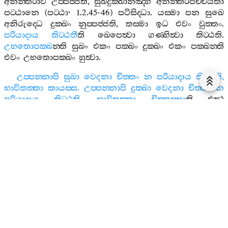
අනන‍්තරාව
උප‍්පජ‍්ජති
,
සුඛදුක‍්ඛානඤ‍්හි
අනන‍්තරපච‍්චයතා
පට‍්ඨානෙ
(
පට‍්ඨා
· 1.2.45-46)
පටිසිද‍්ධා
.
යස‍්මා
පන
සුඛෙ
අනිරුද‍්ධෙ
දුක‍්ඛං
නුප‍්පජ‍්ජති
,
තස‍්මා
ඉධ
එවං
වුත‍්තං
.
පරියාදාය
තිට‍්ඨතී
ති
ඛෙපෙත්‍වා
ගණ‍්හිත්‍වා
තිට‍්ඨති
.
උභතොපක‍්ඛ
න‍්ති
සුඛං
එකං
පක‍්ඛං
දුක‍්ඛං
එකං
පක‍්ඛන‍්ති
එවං
උභතොපක‍්ඛං
හුත්‍වා
.
උප‍්පන‍්නාපි
සුඛා
වෙදනා
චිත‍්තං
න
පරියාදාය
තිට‍්ඨති
,
භාවිතත‍්තා
කායස‍්ස
.
උප‍්පන‍්නාපි
දුක‍්ඛා
වෙදනා
චිත‍්තං
න
පරියාදාය
තිට‍්ඨති
,
භාවිතත‍්තා
චිත‍්තස‍්සා
ති
එත්‍ථ
කායභාවනා
විපස‍්සනා
,
චිත‍්තභාවනා
සමාධි
.
විපස‍්සනා
ච
සුඛස‍්ස
පච‍්චනීකා
,
දුක‍්ඛස‍්ස
ආසන‍්නා
.
සමාධි
දුක‍්ඛස‍්ස
පච‍්චනීකො
,
සුඛස‍්ස
ආසන‍්නො
.
කථං
?
විපස‍්සනං
පට‍්ඨපෙත්‍වා
නිසින‍්නස‍්ස
හි
අද‍්ධානෙ
ගච‍්ඡන‍්තෙ
ගච‍්ඡන‍්තෙ
තත්‍ථ
තත්‍ථ
අග‍්ගිඋට‍්ඨානං
විය
හොති
,
කච‍්ඡෙහි
සෙදා
මුච‍්චන‍්ති
,
මත්‍ථකතො
උසුමවට‍්ටිඋට‍්ඨානං
විය
හොතීති
චිත‍්තං
හඤ‍්ඤති
විහඤ‍්ඤති
විප‍්ඵන්‍දති
.
එවං
තාව
විපස‍්සනා
සුඛස‍්ස
පච‍්චනීකා
,
දුක‍්ඛස‍්ස
ආසන‍්නා
.
උප‍්පන‍්නෙ
පන
කායිකෙ
වා
චෙතසිකෙ
වා
දුක‍්ඛෙ
තං
දුක‍්ඛං
වික‍්ඛම‍්භෙත්‍වා
සමාපත‍්තිං