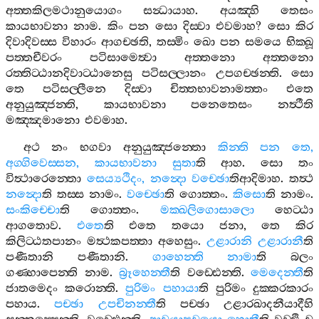
අත‍්තකිලමථානුයොගං
සන්‍ධායාහ
.
අයඤ‍්හි
තෙසං
කායභාවනා
නාම
.
කිං
පන
සො
දිස‍්වා
එවමාහ
?
සො
කිර
දිවාදිවස‍්ස
විහාරං
ආගච‍්ඡති
,
තස‍්මිං
ඛො
පන
සමයෙ
භික‍්ඛූ
පත‍්තචීවරං
පටිසාමෙත්‍වා
අත‍්තනො
අත‍්තනො
රත‍්තිට‍්ඨානදිවාට‍්ඨානෙසු
පටිසල‍්ලානං
උපගච‍්ඡන‍්ති
.
සො
තෙ
පටිසල‍්ලීනෙ
දිස‍්වා
චිත‍්තභාවනාමත‍්තං
එතෙ
අනුයුඤ‍්ජන‍්ති
,
කායභාවනා
පනෙතෙසං
නත්‍ථීති
මඤ‍්ඤමානො
එවමාහ
.
අථ
නං
භගවා
අනුයුඤ‍්ජන‍්තො
කින‍්ති
පන
තෙ
,
අග‍්ගිවෙස‍්සන
,
කායභාවනා
සුතා
ති
ආහ
.
සො
තං
විත්‍ථාරෙන‍්තො
සෙය්‍යථිදං
,
නන්‍දො
වච‍්ඡො
තිආදිමාහ
.
තත්‍ථ
නන්‍දො
ති
තස‍්ස
නාමං
.
වච‍්ඡො
ති
ගොත‍්තං
.
කිසො
ති
නාමං
.
සංකිච‍්චො
ති
ගොත‍්තං
.
මක‍්ඛලිගොසාලො
හෙට‍්ඨා
ආගතොව
.
එතෙ
ති
එතෙ
තයො
ජනා
,
තෙ
කිර
කිලිට‍්ඨතපානං
මත්‍ථකපත‍්තා
අහෙසුං
.
උළාරානි
උළාරානී
ති
පණීතානි
පණීතානි
.
ගාහෙන‍්ති
නාමා
ති
බලං
ගණ‍්හාපෙන‍්ති
නාම
.
බ්‍රූහෙන‍්තී
ති
වඩ‍්ඪෙන‍්ති
.
මෙදෙන‍්තී
ති
ජාතමෙදං
කරොන‍්ති
.
පුරිමං
පහායා
ති
පුරිමං
දුක‍්කරකාරං
පහාය
.
පච‍්ඡා
උපචිනන‍්තී
ති
පච‍්ඡා
උළාරඛාදනීයාදීහි