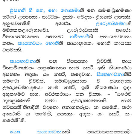
ඵුසන‍්ති
හි
තෙ
,
භො
ගොතමා
ති
තෙ
සමණබ්‍රාහ‍්මණා
සරීරෙ
උප‍්පන‍්නං
සාරීරිකං
දුක‍්ඛං
වෙදනං
ඵුසන‍්ති
ලභන‍්ති
,
අනුභවන‍්තීති
අත්‍ථො
.
ඌරුක‍්ඛම‍්භො
ති
ඛම‍්භකතඌරුභාවො
,
ඌරුථද‍්ධතාති
අත්‍ථො
.
විම‍්හයත්‍ථවසෙන
පනෙත්‍ථ
භවිස‍්සතී
ති
අනාගතවචනං
කතං
.
කායන‍්වයං
හොතී
ති
කායානුගතං
හොති
කායස‍්ස
වසවත‍්ති
.
කායභාවනා
ති
පන
විපස‍්සනා
වුච‍්චති
,
තාය
චිත‍්තවික‍්ඛෙපං
පාපුණන‍්තො
නාම
නත්‍ථි
,
ඉති
නිගණ‍්ඨො
අසන‍්තං
අභූතං
යං
නත්‍ථි
,
තදෙවාහ
.
චිත‍්තභාවනා
තිපි
සමථො
වුච‍්චති
,
සමාධියුත‍්තස‍්ස
ච
පුග‍්ගලස‍්ස
ඌරුක‍්ඛම‍්භාදයො
නාම
නත්‍ථි
,
ඉති
නිගණ‍්ඨො
ඉදං
අභූතමෙව
ආහ
.
අට‍්ඨකථායං
පන
වුත‍්තං
– “
යථෙව
‘
භූතපුබ‍්බන‍්ති
වත්‍වා
ඌරුක‍්ඛම‍්භොපි
නාම
භවිස‍්සතී
’
තිආදීනි
වදතො
අනාගතරූපං
න
සමෙති
,
තථා
අත්‍ථොපි
න
සමෙති
,
අසන‍්තං
අභූතං
යං
නත්‍ථි
,
තං
කථෙතී
”
ති
.
නො
කායභාවන
න‍්ති
පඤ‍්චාතපතප‍්පනාදිං