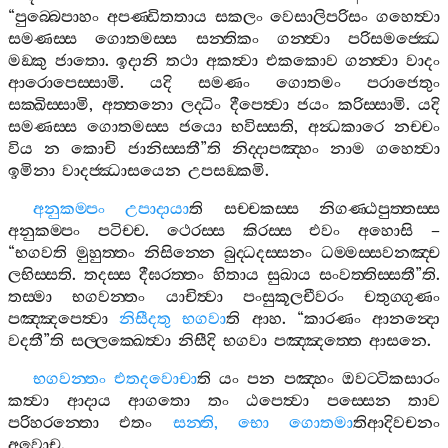
“
පුබ‍්බෙපාහං
අපණ‍්ඩිතතාය
සකලං
වෙසාලිපරිසං
ගහෙත්‍වා
සමණස‍්ස
ගොතමස‍්ස
සන‍්තිකං
ගන‍්ත්‍වා
පරිසමජ‍්ඣෙ
මඞ‍්කු
ජාතො
.
ඉදානි
තථා
අකත්‍වා
එකකොව
ගන‍්ත්‍වා
වාදං
ආරොපෙස‍්සාමි
.
යදි
සමණං
ගොතමං
පරාජෙතුං
සක‍්ඛිස‍්සාමි
,
අත‍්තනො
ලද‍්ධිං
දීපෙත්‍වා
ජයං
කරිස‍්සාමි
.
යදි
සමණස‍්ස
ගොතමස‍්ස
ජයො
භවිස‍්සති
,
අන්‍ධකාරෙ
නච‍්චං
විය
න
කොචි
ජානිස‍්සතී
”
ති
නිද‍්දාපඤ‍්හං
නාම
ගහෙත්‍වා
ඉමිනා
වාදජ‍්ඣාසයෙන
උපසඞ‍්කමි
.
අනුකම‍්පං
උපාදායා
ති
සච‍්චකස‍්ස
නිගණ‍්ඨපුත‍්තස‍්ස
අනුකම‍්පං
පටිච‍්ච
.
ථෙරස‍්ස
කිරස‍්ස
එවං
අහොසි
–
“
භගවති
මුහුත‍්තං
නිසින‍්නෙ
බුද‍්ධදස‍්සනං
ධම‍්මස‍්සවනඤ‍්ච
ලභිස‍්සති
.
තදස‍්ස
දීඝරත‍්තං
හිතාය
සුඛාය
සංවත‍්තිස‍්සතී
”
ති
.
තස‍්මා
භගවන‍්තං
යාචිත්‍වා
පංසුකූලචීවරං
චතුග‍්ගුණං
පඤ‍්ඤපෙත්‍වා
නිසීදතු
භගවා
ති
ආහ
. “
කාරණං
ආනන්‍දො
වදතී
”
ති
සල‍්ලක‍්ඛෙත්‍වා
නිසීදි
භගවා
පඤ‍්ඤත‍්තෙ
ආසනෙ
.
භගවන‍්තං
එතදවොචා
ති
යං
පන
පඤ‍්හං
ඔවට‍්ටිකසාරං
කත්‍වා
ආදාය
ආගතො
තං
ඨපෙත්‍වා
පස‍්සෙන
තාව
පරිහරන‍්තො
එතං
සන‍්ති
,
භො
ගොතමා
තිආදිවචනං
අවොච
.