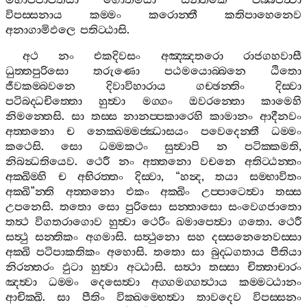
මහාපජාපතියා
ගොතමියා
සන‍්තිකෙ
පබ‍්බජිත්‍වා
විපස‍්සනාය
කම‍්මං
කරොන‍්තී
කතිපාහෙනෙව
අනාගාමිඵලෙ
පතිට‍්ඨාසි
.
අථ
නං
එකදිවසං
අඤ‍්ඤතරො
රාජගහවාසී
ධුත‍්තපුරිසො
තරුණො
පඨමයොබ‍්බනෙ
ඨිතො
ජීවකම‍්බවනෙ
දිවාවිහාරාය
ගච‍්ඡන‍්තිං
දිස‍්වා
පටිබද‍්ධචිත‍්තො
හුත්‍වා
මග‍්ගං
ඔවරන‍්තො
කාමෙහි
නිමන‍්තෙසි
.
සා
තස‍්ස
නානප‍්පකාරෙහි
කාමානං
ආදීනවං
අත‍්තනො
ච
නෙක‍්ඛම‍්මජ‍්ඣාසයං
පවෙදෙන‍්තී
ධම‍්මං
කථෙසි
.
සො
ධම‍්මකථං
සුත්‍වාපි
න
පටික‍්කමති
,
නිබන්‍ධතියෙව
.
ථෙරී
නං
අත‍්තනො
වචනෙ
අතිට‍්ඨන‍්තං
අක‍්ඛිම‍්හි
ච
අභිරත‍්තං
දිස‍්වා
, “
හන්‍ද
,
තයා
සම‍්භාවිතං
අක‍්ඛි
”
න‍්ති
අත‍්තනො
එකං
අක‍්ඛිං
උප‍්පාටෙත්‍වා
තස‍්ස
උපනෙසි
.
තතො
සො
පුරිසො
සන‍්තාසො
සංවෙගජාතො
තත්‍ථ
විගතරාගොව
හුත්‍වා
ථෙරිං
ඛමාපෙත්‍වා
ගතො
.
ථෙරී
සත්‍ථු
සන‍්තිකං
අගමාසි
.
සත්‍ථුනො
සහ
දස‍්සනෙනෙවස‍්සා
අක‍්ඛි
පටිපාකතිකං
අහොසි
.
තතො
සා
බුද‍්ධගතාය
පීතියා
නිරන‍්තරං
ඵුටා
හුත්‍වා
අට‍්ඨාසි
.
සත්‍ථා
තස‍්සා
චිත‍්තාචාරං
ඤත්‍වා
ධම‍්මං
දෙසෙත්‍වා
අග‍්ගමග‍්ගත්‍ථාය
කම‍්මට‍්ඨානං
ආචික‍්ඛි
.
සා
පීතිං
වික‍්ඛම‍්භෙත්‍වා
තාවදෙව
විපස‍්සනං