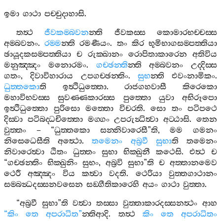
ඉමා
ගාථා
පච‍්චුදාහාසි
.
තත්‍ථ
ජීවකම‍්බවන
න‍්ති
ජීවකස‍්ස
කොමාරභච‍්චස‍්ස
අම‍්බවනං
.
රම‍්ම
න‍්ති
රමණීයං
.
තං
කිර
භූමිභාගසම‍්පත‍්තියා
ඡායූදකසම‍්පත‍්තියා
ච
රුක‍්ඛානං
රොපිතාකාරෙන
අතිවිය
මනුඤ‍්ඤං
මනොරමං
.
ගච‍්ඡන‍්ති
න‍්ති
අම‍්බවනං
උද‍්දිස‍්ස
ගතං
,
දිවාවිහාරාය
උපගච‍්ඡන‍්තිං
.
සුභ
න‍්ති
එවංනාමිකං
.
ධුත‍්තකො
ති
ඉත්‍ථිධුත‍්තො
.
රාජගහවාසී
කිරෙකො
මහාවිභවස‍්ස
සුවණ‍්ණකාරස‍්ස
පුත‍්තො
යුවා
අභිරූපො
ඉත්‍ථිධුත‍්තො
පුරිසො
මත‍්තො
විචරති
.
සො
තං
පටිපථෙ
දිස‍්වා
පටිබද‍්ධචිත‍්තො
මග‍්ගං
උපරුන්‍ධිත්‍වා
අට‍්ඨාසි
.
තෙන
වුත‍්තං
– “
ධුත‍්තකො
සන‍්නිවාරෙසී
”
ති
,
මම
ගමනං
නිසෙධෙසීති
අත්‍ථො
.
තමෙනං
අබ්‍රවී
සුභා
ති
තමෙනං
නිවාරෙත්‍වා
ඨිතං
ධුත‍්තං
සුභා
භික‍්ඛුනී
කථෙසි
.
එත්‍ථ
ච
“
ගච‍්ඡන‍්තිං
භික‍්ඛුනිං
සුභං
,
අබ්‍රවි
සුභා
”
ති
ච
අත‍්තානමෙව
ථෙරී
අඤ‍්ඤං
විය
කත්‍වා
වදති
.
ථෙරියා
වුත‍්තගාථානං
සම‍්බන්‍ධදස‍්සනවසෙන
සඞ‍්ගීතිකාරෙහි
අයං
ගාථා
වුත‍්තා
.
“
අබ්‍රවී
සුභා
”
ති
වත්‍වා
තස‍්සා
වුත‍්තාකාරදස‍්සනත්‍ථං
ආහ
“
කිං
තෙ
අපරාධිත
”
න‍්තිආදි
.
තත්‍ථ
කිං
තෙ
අපරාධිතං