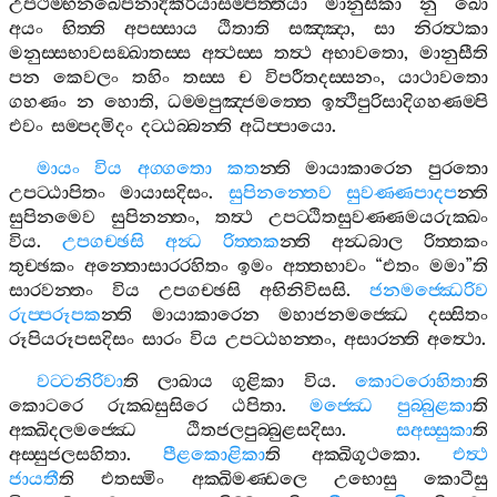
උපථම‍්භනඛෙපනාදිකිරියාසම‍්පත‍්තියා
මානුසිකා
නු
ඛො
අයං
භිත‍්ති
අපස‍්සාය
ඨිතාති
සඤ‍්ඤා
,
සා
නිරත්‍ථකා
මනුස‍්සභාවසඞ‍්ඛාතස‍්ස
අත්‍ථස‍්ස
තත්‍ථ
අභාවතො
,
මානුසීති
පන
කෙවලං
තහිං
තස‍්ස
ච
විපරීතදස‍්සනං
,
යාථාවතො
ගහණං
න
හොති
,
ධම‍්මපුඤ‍්ජමත‍්තෙ
ඉත්‍ථිපුරිසාදිගහණම‍්පි
එවං
සම‍්පදමිදං
දට‍්ඨබ‍්බන‍්ති
අධිප‍්පායො
.
මායං
විය
අග‍්ගතො
කත
න‍්ති
මායාකාරෙන
පුරතො
උපට‍්ඨාපිතං
මායාසදිසං
.
සුපිනන‍්තෙව
සුවණ‍්ණපාදප
න‍්ති
සුපිනමෙව
සුපිනන‍්තං
,
තත්‍ථ
උපට‍්ඨිතසුවණ‍්ණමයරුක‍්ඛං
විය
.
උපගච‍්ඡසි
අන්‍ධ
රිත‍්තක
න‍්ති
අන්‍ධබාල
රිත‍්තකං
තුච‍්ඡකං
අන‍්තොසාරරහිතං
ඉමං
අත‍්තභාවං
“
එතං
මමා
”
ති
සාරවන‍්තං
විය
උපගච‍්ඡසි
අභිනිවිසසි
.
ජනමජ‍්ඣෙරිව
රුප‍්පරූපක
න‍්ති
මායාකාරෙන
මහාජනමජ‍්ඣෙ
දස‍්සිතං
රූපියරූපසදිසං
සාරං
විය
උපට‍්ඨහන‍්තං
,
අසාරන‍්ති
අත්‍ථො
.
වට‍්ටනිරිවා
ති
ලාඛාය
ගුළිකා
විය
.
කොටරොහිතා
ති
කොටරෙ
රුක‍්ඛසුසිරෙ
ඨපිතා
.
මජ‍්ඣෙ
පුබ‍්බුළකා
ති
අක‍්ඛිදලමජ‍්ඣෙ
ඨිතජලපුබ‍්බුළසදිසා
.
සඅස‍්සුකා
ති
අස‍්සුජලසහිතා
.
පීළකොළිකා
ති
අක‍්ඛිගූථකො
.
එත්‍ථ
ජායතී
ති
එතස‍්මිං
අක‍්ඛිමණ‍්ඩලෙ
උභොසු
කොටීසු