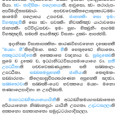
සියා
.
ත්‍වං
තාදිසිකං
පලොභයා
ති
,
ආවුසො
,
ත්‍වං
තථාරූපං
අපරිමද‍්දිතසඞ‍්ඛාරං
අපච‍්චවෙක‍්ඛිතලොකුත‍්තරධම‍්මං
කාමෙහි
පලොභය
උපගච‍්ඡ
.
ජානන‍්තිං
සො
ඉමං
විහඤ‍්ඤසී
ති
සො
ත්‍වං
පවත‍්තිං
නිවත‍්තිඤ‍්ච
යාථාවතො
ජානන‍්තිං
පටිවිද‍්ධසච‍්චං
ඉමං
සුභං
භික‍්ඛුනිං
ආගම‍්ම
විහඤ‍්ඤසි
,
සම‍්පති
ආයතිඤ‍්ච
විඝාතං
දුක‍්ඛං
ආපජ‍්ජසි
.
ඉදානිස‍්ස
විඝාතාපත‍්තිතං
කාරණවිභාවනෙන
දස‍්සෙන‍්තී
“
මය‍්හං
හී
”
තිආදිමාහ
.
තත්‍ථ
හී
ති
හෙතුඅත්‍ථෙ
නිපාතො
.
අක‍්කුට‍්ඨවන්‍දිතෙ
ති
අක‍්කොසෙ
වන්‍දනාය
ච
.
සුඛදුක‍්ඛෙ
ති
සුඛෙ
ච
දුක‍්ඛෙ
ච
,
ඉට‍්ඨානිට‍්ඨවිසයසමායොගෙ
වා
.
සතී
උපට‍්ඨිතා
ති
පච‍්චවෙක‍්ඛණයුත‍්තා
සති
සබ‍්බකාලං
උපට‍්ඨිතා
.
සඞ‍්ඛතමසුභන‍්ති
ජානියා
ති
තෙභූමකං
සඞ‍්ඛාරගතං
කිලෙසාසුචිපග‍්ඝරණෙන
අසුභන‍්ති
ඤත්‍වා
.
සබ‍්බත්‍ථෙවා
ති
සබ‍්බස‍්මිංයෙව
භවත‍්තයෙ
මය‍්හං
මනො
තණ‍්හාලෙපාදිනා
න
උපලිම‍්පති
.
මග‍්ගට‍්ඨඞ‍්ගිකයානයායිනී
ති
අට‍්ඨඞ‍්ගිකමග‍්ගසඞ‍්ඛාතෙන
අරියයානෙන
නිබ‍්බානපුරං
යායිනී
උපගතා
.
උද‍්ධටසල‍්ලා
ති
අත‍්තනො
සන‍්තානතො
සමුද‍්ධටරාගාදිසල‍්ලා
.