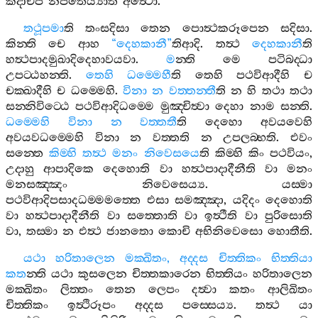
කදාචිපි
නපතෙය්‍යාති
අත්‍ථො
.
තථූපමා
ති
තංසදිසා
තෙන
පොත්‍ථකරූපෙන
සදිසා
.
කින‍්ති
චෙ
ආහ
“
දෙහකානී
”
තිආදි
.
තත්‍ථ
දෙහකානී
ති
හත්‍ථපාදමුඛාදිදෙහාවයවා
.
ම
න‍්ති
මෙ
පටිබද‍්ධා
උපට‍්ඨහන‍්ති
.
තෙහි
ධම‍්මෙහී
ති
තෙහි
පථවිආදීහි
ච
චක‍්ඛාදීහි
ච
ධම‍්මෙහි
.
විනා
න
වත‍්තන‍්තී
ති
න
හි
තථා
තථා
සන‍්නිවිට‍්ඨෙ
පථවිආදිධම‍්මෙ
මුඤ‍්චිත්‍වා
දෙහා
නාම
සන‍්ති
.
ධම‍්මෙහි
විනා
න
වත‍්තතී
ති
දෙහො
අවයවෙහි
අවයවධම‍්මෙහි
විනා
න
වත‍්තති
න
උපලබ‍්භති
.
එවං
සන‍්තෙ
කිම‍්හි
තත්‍ථ
මනං
නිවෙසයෙ
ති
කිම‍්හි
කිං
පථවියං
,
උදාහු
ආපාදිකෙ
දෙහොති
වා
හත්‍ථපාදාදීනීති
වා
මනං
මනසඤ‍්ඤං
නිවෙසෙය්‍ය
.
යස‍්මා
පථවිආදිපසාදධම‍්මමත‍්තෙ
එසා
සමඤ‍්ඤා
,
යදිදං
දෙහොති
වා
හත්‍ථපාදාදීනීති
වා
සත‍්තොති
වා
ඉත්‍ථීති
වා
පුරිසොති
වා
,
තස‍්මා
න
එත්‍ථ
ජානතො
කොචි
අභිනිවෙසො
හොතීති
.
යථා
හරිතාලෙන
මක‍්ඛිතං
,
අද‍්දස
චිත‍්තිකං
භිත‍්තියා
කත
න‍්ති
යථා
කුසලෙන
චිත‍්තකාරෙන
භිත‍්තියං
හරිතාලෙන
මක‍්ඛිතං
ලිත‍්තං
තෙන
ලෙපං
දත්‍වා
කතං
ආලිඛිතං
චිත‍්තිකං
ඉත්‍ථිරූපං
අද‍්දස
පස‍්සෙය්‍ය
.
තත්‍ථ
යා