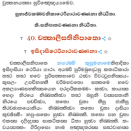
වුත‍්තනයත‍්තා
සුවිඤ‍්ඤෙය්‍යමෙව
.
සුභාජීවකම‍්බවනිකාථෙරීගාථාවණ‍්ණනා
නිට‍්ඨිතා
.
තිංසනිපාතවණ‍්ණනා
නිට‍්ඨිතා
.
40.
චත‍්තාලීසතිනිපාතො
ඉසිදාසිථෙරීගාථාවණ‍්ණනා
චත‍්තාලීසනිපාතෙ
නගරම‍්හි
කුසුමනාමෙ
තිආදිකා
ඉසිදාසියා
ථෙරියා
ගාථා
.
අයම‍්පි
පුරිමබුද‍්ධෙසු
කතාධිකාරා
තත්‍ථ
තත්‍ථ
භවෙ
පුරිසත‍්තභාවෙ
ඨත්‍වා
විවට‍්ටූපනිස‍්සයං
කුසලං
උපචිනන‍්තී
චරිමභවතො
සත‍්තමෙ
භවෙ
අකල්‍යාණසන‍්නිස‍්සයෙන
පරදාරිකකම‍්මං
කත්‍වා
,
කායස‍්ස
භෙදා
නිරයෙ
නිබ‍්බත‍්තිත්‍වා
තත්‍ථ
බහූනි
වස‍්සසතානි
නිරයෙ
පච‍්චිත්‍වා
,
තතො
චුතා
තීසු
ජාතීසු
තිරච‍්ඡානයොනියං
නිබ‍්බත‍්තිත්‍වා
තතො
චුතා
දාසියා
කුච‍්ඡිස‍්මිං
නපුංසකො
හුත්‍වා
නිබ‍්බත‍්ති
.
තතො
පන
චුතා
එකස‍්ස
දලිද‍්දස‍්ස
සාකටිකස‍්ස
ධීතා
හුත්‍වා
නිබ‍්බත‍්ති
.
තං
වයප‍්පත‍්තං
ගිරිදාසො
නාම
අඤ‍්ඤතරස‍්ස
සත්‍ථවාහස‍්ස