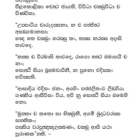
සඅස‍්සුකා
;
පීළකොළිකා
චෙත්‍ථ
ජායති
,
විවිධා
චක‍්ඛුවිධා
ච
පිණ‍්ඩිතා
.
“
උප‍්පාටිය
චාරුදස‍්සනා
,
න
ච
පජ‍්ජිත්‍ථ
අසඞ‍්ගමානසා
;
හන්‍ද
තෙ
චක‍්ඛුං
හරස‍්සු
තං
,
තස‍්ස
නරස‍්ස
අදාසි
තාවදෙ
.
“
තස‍්ස
ච
විරමාසි
තාවදෙ
,
රාගො
තත්‍ථ
ඛමාපයී
ච
නං
;
සොත්‍ථි
සියා
බ්‍රහ‍්මචාරිනී
,
න
පුනො
එදිසකං
භවිස‍්සති
.
“
ආසාදිය
එදිසං
ජනං
,
අග‍්ගිං
පජ‍්ජලිතංව
ලිඞ‍්ගිය
;
ගණ‍්හිය
ආසීවිසං
විය
,
අපි
නු
සොත්‍ථි
සියා
ඛමෙහි
නො
.
“
මුත‍්තා
ච
තතො
සා
භික‍්ඛුනී
,
අගමී
බුද‍්ධවරස‍්ස
සන‍්තිකං
;
පස‍්සිය
වරපුඤ‍්ඤලක‍්ඛණං
,
චක‍්ඛු
ආසි
යථා
පුරාණක
”
න‍්ති
. –