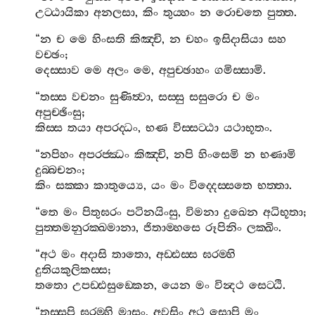
උට‍්ඨායිකා
අනලසා
,
කිං
තුය‍්හං
න
රොචතෙ
පුත‍්ත
.
“
න
ච
මෙ
හිංසති
කිඤ‍්චි
,
න
චහං
ඉසිදාසියා
සහ
වච‍්ඡං
;
දෙස‍්සාව
මෙ
අලං
මෙ
,
අපුච‍්ඡාහං
ගමිස‍්සාමි
.
“
තස‍්ස
වචනං
සුණිත්‍වා
,
සස‍්සු
සසුරො
ච
මං
අපුච‍්ඡිංසු
;
කිස‍්ස
තයා
අපරද‍්ධං
,
භණ
විස‍්සට‍්ඨා
යථාභූතං
.
“
නපිහං
අපරජ‍්ඣං
කිඤ‍්චි
,
නපි
හිංසෙමි
න
භණාමි
දුබ‍්බචනං
;
කිං
සක‍්කා
කාතුය්‍යෙ
,
යං
මං
විද‍්දෙස‍්සතෙ
භත‍්තා
.
“
තෙ
මං
පිතුඝරං
පටිනයිංසු
,
විමනා
දුඛෙන
අධිභූතා
;
පුත‍්තමනුරක‍්ඛමානා
,
ජිතාම‍්හසෙ
රූපිනිං
ලක‍්ඛිං
.
“
අථ
මං
අදාසි
තාතො
,
අඩ‍්ඪස‍්ස
ඝරම‍්හි
දුතියකුලිකස‍්ස
;
තතො
උපඩ‍්ඪසුඞ‍්කෙන
,
යෙන
මං
වින්‍දථ
සෙට‍්ඨි
.
“
තස‍්සපි
ඝරම‍්හි
මාසං
,
අවසිං
අථ
සොපි
මං