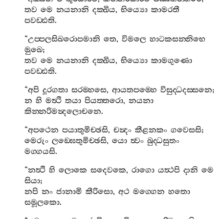
තව
මෙ
නයනානි
දක‍්ඛිය
,
භිය්‍යො
කාමරතී
පවඩ‍්ඪති
.
“
උප‍්පලසිඛරොපමානි
තෙ
,
විමලෙ
හාටකසන‍්නිභෙ
මුඛෙ
;
තව
මෙ
නයනානි
දක‍්ඛිය
,
භිය්‍යො
කාමගුණො
පවඩ‍්ඪති
.
“
අපි
දූරගතා
සරම‍්හසෙ
,
ආයතපම‍්හෙ
විසුද‍්ධදස‍්සනෙ
;
න
හි
මත්‍ථි
තයා
පියත‍්තරො
,
නයනා
කින‍්නරිමන්‍දලොචනෙ
.
“
අපථෙන
පයාතුමිච‍්ඡසි
,
චන්‍දං
කීළනකං
ගවෙසසි
;
මෙරුං
ලඞ‍්ඝෙතුමිච‍්ඡසි
,
යො
ත්‍වං
බුද‍්ධසුතං
මග‍්ගයසි
.
“
නත්‍ථි
හි
ලොකෙ
සදෙවකෙ
,
රාගො
යත්‍ථපි
දානි
මෙ
සියා
;
නපි
නං
ජානාමි
කීරිසො
,
අථ
මග‍්ගෙන
හතො
සමූලකො
.