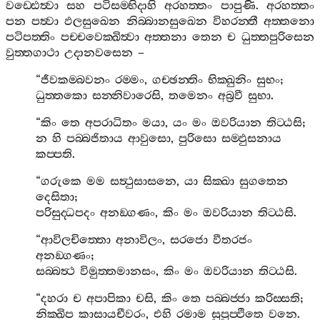
වඩ‍්ඪෙත්‍වා
සහ
පටිසම‍්භිදාහි
අරහත‍්තං
පාපුණි
.
අරහත‍්තං
පන
පත්‍වා
ඵලසුඛෙන
නිබ‍්බානසුඛෙන
විහරන‍්තී
අත‍්තනො
පටිපත‍්තිං
පච‍්චවෙක‍්ඛිත්‍වා
අත‍්තනා
තෙන
ච
ධුත‍්තපුරිසෙන
වුත‍්තගාථා
උදානවසෙන
–
“
ජීවකම‍්බවනං
රම‍්මං
,
ගච‍්ඡන‍්තිං
භික‍්ඛුනිං
සුභං
;
ධුත‍්තකො
සන‍්නිවාරෙසි
,
තමෙනං
අබ්‍රවී
සුභා
.
“
කිං
තෙ
අපරාධිතං
මයා
,
යං
මං
ඔවරියාන
තිට‍්ඨසි
;
න
හි
පබ‍්බජිතාය
ආවුසො
,
පුරිසො
සම‍්ඵුසනාය
කප‍්පති
.
“
ගරුකෙ
මම
සත්‍ථුසාසනෙ
,
යා
සික‍්ඛා
සුගතෙන
දෙසිතා
;
පරිසුද‍්ධපදං
අනඞ‍්ගණං
,
කිං
මං
ඔවරියාන
තිට‍්ඨසි
.
“
ආවිලචිත‍්තො
අනාවිලං
,
සරජො
වීතරජං
අනඞ‍්ගණං
;
සබ‍්බත්‍ථ
විමුත‍්තමානසං
,
කිං
මං
ඔවරියාන
තිට‍්ඨසි
.
“
දහරා
ච
අපාපිකා
චසි
,
කිං
තෙ
පබ‍්බජ‍්ජා
කරිස‍්සති
;
නික‍්ඛිප
කාසායචීවරං
,
එහි
රමාම
සුපුප‍්ඵිතෙ
වනෙ
.