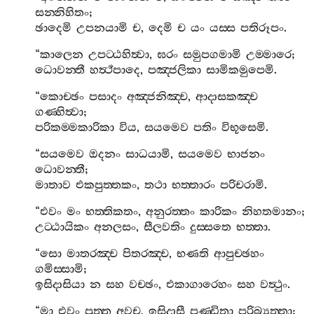
සන‍්නිහිතං
;
ඡාදෙමි
උපනයාමි
ච
,
දෙමි
ච
යං
යස‍්ස
පතිරූපං
.
“
කාලෙන
උපට‍්ඨහිත්‍වා
,
ඝරං
සමුපගමාමි
උම‍්මාරෙ
;
ධොවන‍්තී
හත්‍ථ‍්පාදෙ
,
පඤ‍්ජලිකා
සාමිකමුපෙමි
.
“
කොච‍්ඡං
පසාදං
අඤ‍්ජනිඤ‍්ච
,
ආදාසකඤ‍්ච
ගණ‍්හිත්‍වා
;
පරිකම‍්මකාරිකා
විය
,
සයමෙව
පතිං
විභූසෙමි
.
“
සයමෙව
ඔදනං
සාධයාමි
,
සයමෙව
භාජනං
ධොවන‍්තී
;
මාතාව
එකපුත‍්තකං
,
තථා
භත‍්තාරං
පරිචරාමි
.
“
එවං
මං
භත‍්තිකතං
,
අනුරත‍්තං
කාරිකං
නිහතමානං
;
උට‍්ඨායිකං
අනලසං
,
සීලවතිං
දුස‍්සතෙ
භත‍්තා
.
“
සො
මාතරඤ‍්ච
පිතරඤ‍්ච
,
භණති
ආපුච‍්ඡහං
ගමිස‍්සාමි
;
ඉසිදාසියා
න
සහ
වච‍්ඡං
,
එකාගාරෙහං
සහ
වත්‍ථුං
.
“
මා
එවං
පුත‍්ත
අවච
,
ඉසිදාසී
පණ‍්ඩිතා
පරිබ්‍යත‍්තා
;