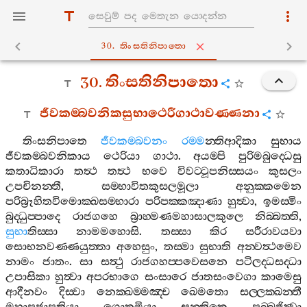
30. තිංසතිනිපාතො
30.
තිංසතිනිපාතො
ජීවකම‍්බවනිකසුභාථෙරීගාථාවණ‍්ණනා
තිංසනිපාතෙ
ජීවකම‍්බවනං
රම‍්ම
න‍්තිආදිකා
සුභාය
ජීවකම‍්බවනිකාය
ථෙරියා
ගාථා
.
අයම‍්පි
පුරිමබුද‍්ධෙසු
කතාධිකාරා
තත්‍ථ
තත්‍ථ
භවෙ
විවට‍්ටූපනිස‍්සයං
කුසලං
උපචිනන‍්තී
,
සම‍්භාවිතකුසලමූලා
අනුක‍්කමෙන
පරිබ්‍රූහිතවිමොක‍්ඛසම‍්භාරා
පරිපක‍්කඤාණා
හුත්‍වා
,
ඉමස‍්මිං
බුද‍්ධුප‍්පාදෙ
රාජගහෙ
බ්‍රාහ‍්මණමහාසාලකුලෙ
නිබ‍්බත‍්ති
,
සුභා
තිස‍්සා
නාමමහොසි
.
තස‍්සා
කිර
සරීරාවයවා
සොභනවණ‍්ණයුත‍්තා
අහෙසුං
,
තස‍්මා
සුභාති
අන‍්වත්‍ථමෙව
නාමං
ජාතං
.
සා
සත්‍ථු
රාජගහප‍්පවෙසනෙ
පටිලද‍්ධසද‍්ධා
උපාසිකා
හුත්‍වා
අපරභාගෙ
සංසාරෙ
ජාතසංවෙගා
කාමෙසු
ආදීනවං
දිස‍්වා
නෙක‍්ඛම‍්මඤ‍්ච
ඛෙමතො
සල‍්ලක‍්ඛන‍්තී