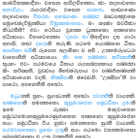
කාමවිතක‍්කාදීනං
වසෙන
ආවිලචිත‍්තො
,
ත්‍වං
තදභාවතො
අනාවිලං
,
රාගරජාදීනං
වසෙන
සරජො
,
සාඞ‍්ගණො
තදභාවතො
වීතරජං
අනඞ‍්ගණං
සබ‍්බත්‍ථ
ඛන්‍ධපඤ‍්චකෙ
සමුච‍්ඡෙදවිමුත‍්තියා
විමුත‍්තමානසං
,
මං
කස‍්මා
ඔවරිත්‍වා
තිට‍්ඨසීති
?
එවං
ථෙරියා
වුත‍්තෙ
ධුත‍්තකො
අත‍්තනො
අධිප‍්පායං
විභාවෙන‍්තො
“
දහරා
චා
”
තිආදිනා
දස
ගාථා
අභාසි
.
තත්‍ථ
දහරා
ති
තරුණී
පඨමෙ
යොබ‍්බනෙ
ඨිතා
.
අපාපිකා
චසී
ති
රූපෙන
අලාමිකා
ච
අසි
,
උත‍්තමරූපධරා
චාහොසීති
අධිප‍්පායො
.
කිං
තෙ
පබ‍්බජ‍්ජා
කරිස‍්සතී
ති
තුය‍්හං
එවං
පඨමවයෙ
ඨිතාය
රූපසම‍්පන‍්නාය
පබ‍්බජ‍්ජා
කිං
කරිස‍්සති
,
වුඩ‍්ඪාය
බීභච‍්ඡරූපාය
වා
පබ‍්බජිතබ‍්බන‍්ති
අධිප‍්පායෙන
වදති
.
නික‍්ඛිපා
ති
ඡඩ‍්ඩෙහි
. “
උක‍්ඛිපා
”
ති
වා
පාඨො
,
අපනෙහීති
අත්‍ථො
.
මධුර
න‍්ති
සුභං
,
සුගන්‍ධන‍්ති
අත්‍ථො
.
පවන‍්තී
ති
වායන‍්ති
.
සබ‍්බසො
ති
සමන‍්තතො
.
කුසුමරජෙන
සමුට‍්ඨිතා
දුමා
ති
ඉමෙ
රුක‍්ඛා
මන්‍දවාතෙන
සමුට‍්ඨහමානකුසුමරෙණුජාතෙන
අත‍්තනො
කුසුමරජෙන
සයං
සමුට‍්ඨිතා
විය
හුත්‍වා
සමන‍්තතො
සුරභී
වායන‍්ති
.
පඨමවසන‍්තො
සුඛො
උතූ
ති
අයං
පඨමො
වසන‍්තමාසො
සුඛසම‍්ඵස‍්සො
ච
උතු
වත‍්තතීති
අත්‍ථො
.