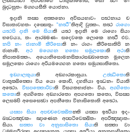
ලඞ‍්ඝයිත්‍වා
අපරභාගෙ
ඨාතුකාමොසි
,
සො
ත්‍වං
මං
බුද‍්ධසුතං
මග‍්ගයසීති
යොජනා
.
ඉදානි
තස‍්ස
අත‍්තනො
අවිසයභාවං
පත්‍ථනාය
ච
විඝාතාවහතං
දස‍්සෙතුං
“
නත්‍ථී
”
තිආදි
වුත‍්තං
.
තත්‍ථ
රාගො
යත්‍ථපි
දානි
මෙ
සියා
ති
යත්‍ථ
ඉදානි
මෙ
රාගො
සියා
භවෙය්‍ය
,
තං
ආරම‍්මණං
සදෙවකෙ
ලොකෙ
නත්‍ථි
එව
.
නපි
නං
ජානාමි
කීරිසො
ති
නං
රාගං
කීරිසොතිපි
න
ජානාමි
.
අථ
මග‍්ගෙන
හතො
සමූලකො
ති
අථා
ති
නිපාතමත‍්තං
.
අයොනිසොමනසිකාරසඞ‍්ඛාතෙන
මූලෙන
සමූලකො
රාගො
අරියමග‍්ගෙන
හතො
සමුග‍්ඝාතිතො
.
ඉඞ‍්ගාලකුයා
ති
අඞ‍්ගාරකාසුයා
.
උජ‍්ඣිතො
ති
වාතුක‍්ඛිත‍්තො
විය
යො
කොචි
,
දහනියා
ඉන්‍ධනං
වියාති
අත්‍ථො
.
විසපත‍්තොරිවා
ති
විසගතභාජනං
විය
.
අග‍්ගිතො
කතො
ති
අග‍්ගිතො
අඞ‍්ගාරතො
අපගතො
කතො
,
විසස‍්ස
ලෙසම‍්පි
අසෙසෙත්‍වා
අපනීතො
විනාසිතොති
අත්‍ථො
.
යස‍්සා
සියා
අපච‍්චවෙක‍්ඛිත
න‍්ති
යස‍්සා
ඉත්‍ථියා
ඉදං
ඛන්‍ධපඤ‍්චකං
ඤාණෙන
අප‍්පටිවෙක‍්ඛිතං
අපරිඤ‍්ඤාතං
සියා
.
සත‍්තා
වා
අනුසාසිතො
සියා
ති
සත‍්තා
වා
ධම‍්මසරීරස‍්ස
අදස‍්සනෙන
යස‍්සා
ඉත්‍ථියා
අනනුසාසිතො