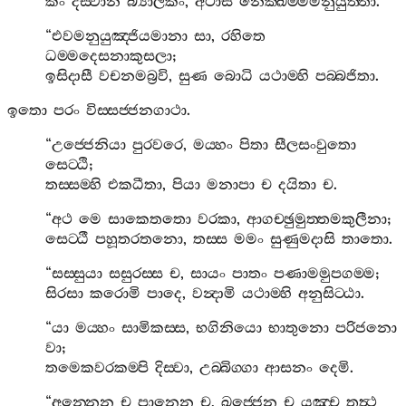
කිං
දිස‍්වාන
බ්‍යාලිකං
,
අථාසි
නෙක‍්ඛම‍්මමනුයුත‍්තා
.
“
එවමනුයුඤ‍්ජියමානා
සා
,
රහිතෙ
ධම‍්මදෙසනාකුසලා
;
ඉසිදාසී
වචනමබ්‍රවි
,
සුණ
බොධි
යථාම‍්හි
පබ‍්බජිතා
.
ඉතො
පරං
විස‍්සජ‍්ජනගාථා
.
“
උජ‍්ජෙනියා
පුරවරෙ
,
මය‍්හං
පිතා
සීලසංවුතො
සෙට‍්ඨි
;
තස‍්සම‍්හි
එකධීතා
,
පියා
මනාපා
ච
දයිතා
ච
.
“
අථ
මෙ
සාකෙතතො
වරකා
,
ආගච‍්ඡුමුත‍්තමකුලීනා
;
සෙට‍්ඨී
පහූතරතනො
,
තස‍්ස
මමං
සුණුමදාසි
තාතො
.
“
සස‍්සුයා
සසුරස‍්ස
ච
,
සායං
පාතං
පණාමමුපගම‍්ම
;
සිරසා
කරොමි
පාදෙ
,
වන්‍දාමි
යථාම‍්හි
අනුසිට‍්ඨා
.
“
යා
මය‍්හං
සාමිකස‍්ස
,
භගිනියො
භාතුනො
පරිජනො
වා
;
තමෙකවරකම‍්පි
දිස‍්වා
,
උබ‍්බිග‍්ගා
ආසනං
දෙමි
.
“
අන‍්නෙන
ච
පානෙන
ච
,
ඛජ‍්ජෙන
ච
යඤ‍්ච
තත්‍ථ