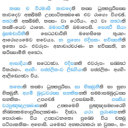
තස‍්ස
ච
විරමාසි
තාවදෙ
ති
තස‍්ස
ධුත‍්තපුරිසස‍්ස
තාවදෙව
අක‍්ඛිම‍්හි
උප‍්පාටිතක‍්ඛණෙ
එව
රාගො
විගච‍්ඡි
.
තත්‍ථා
ති
අක‍්ඛිම‍්හි
,
තස‍්සං
වා
ථෙරියං
.
අථ
වා
තත්‍ථා
ති
තස‍්මිංයෙව
ඨානෙ
.
ඛමාපයී
ති
ඛමාපෙසි
.
සොත්‍ථි
සියා
බ්‍රහ‍්මචාරිනී
ති
සෙට‍්ඨචාරිනි
මහෙසිකෙ
තුය‍්හං
ආරොග්‍යමෙව
භවෙය්‍ය
.
න
පුනො
එදිසකං
භවිස‍්සතී
ති
ඉතො
පරං
එවරූපං
අනාචාරචරණං
න
භවිස‍්සති
,
න
කරිස‍්සාමීති
අත්‍ථො
.
ආසාදියා
ති
ඝට‍්ටෙත්‍වා
.
එදිස
න‍්ති
එවරූපං
සබ‍්බත්‍ථ
වීතරාගං
.
අග‍්ගිං
පජ‍්ජලිතංව
ලිඞ‍්ගියා
ති
පජ‍්ජලිතං
අග‍්ගිං
ආලිඞ‍්ගෙත්‍වා
විය
.
තතො
ති
තස‍්මා
ධුත‍්තපුරිසා
.
සා
භික‍්ඛුනී
ති
සා
සුභා
භික‍්ඛුනී
.
අගමී
බුද‍්ධවරස‍්ස
සන‍්තික
න‍්ති
සම‍්මාසම‍්බුද‍්ධස‍්ස
සන‍්තිකං
උපගච‍්ඡි
උපසඞ‍්කමි
.
පස‍්සිය
වරපුඤ‍්ඤලක‍්ඛණ
න‍්ති
උත‍්තමෙහි
පුඤ‍්ඤසම‍්භාරෙහි
නිබ‍්බත‍්තමහාපුරිසලක‍්ඛණං
දිස‍්වා
.
යථා
පුරාණක
න‍්ති
පොරාණං
විය
උප‍්පාටනතො
පුබ‍්බෙ
විය
චක‍්ඛු
පටිපාකතිකං
අහොසි
.
යමෙත්‍ථ
අන‍්තරන‍්තරා
න
වුත‍්තං
,
තං