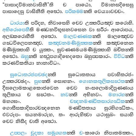
“
පාසාදවිමානවාසිනී
”
ති
ච
පාඨො
,
විමානසදිසෙසු
පාසාදෙසු
වාසිනීති
අත්‍ථො
.
පරිකම‍්ම
න‍්ති
වෙය්‍යාවච‍්චං
.
ධාරයා
ති
පරිදහ
,
නිවාසෙහි
චෙව
උත‍්තරියඤ‍්ච
කරොහි
.
අභිරොපෙහී
ති
මණ‍්ඩනවිභූසනවසෙන
වා
සරීරං
ආරොපය
,
අලඞ‍්කරොහීති
අත්‍ථො
.
මාලවණ‍්ණක
න‍්ති
මාලඤ‍්චෙව
ගන්‍ධවිලෙපනඤ‍්ච
.
කඤ‍්චනමණිමුත‍්තක
න‍්ති
කඤ‍්චනෙන
මණිමුත‍්තාහි
ච
යුත‍්තං
,
සුවණ‍්ණමයමණිමුත‍්තාහි
ඛචිතන‍්ති
අත්‍ථො
.
බහු
න‍්ති
හත්‍ථූපගාදිභෙදතො
බහුප‍්පකාරං
.
විවිධ
න‍්ති
කරණවිකතියා
නානාවිධං
.
සුධොතරජපච‍්ඡද
න‍්ති
සුධොතතාය
පවාහිතරජං
උත‍්තරච‍්ඡදං
.
සුභ
න‍්ති
සොභනං
.
ගොනකතූලිකසන්‍ථත
න‍්ති
දීඝලොමකාළකොජවෙන
චෙව
හංසලොමාදිපුණ‍්ණාය
තූලිකාය
ච
සන්‍ථතං
.
නව
න‍්ති
අභිනවං
.
මහාරහ
න‍්ති
මහග‍්ඝං
.
චන්‍දනමණ‍්ඩිතසාරගන්‍ධික
න‍්ති
ගොසීසකාදිසාරචන්‍දනෙන
මණ‍්ඩිතතාය
සුරභිගන්‍ධිකං
,
එවරූපං
සයනමාරුහ
,
තං
ආරුහිත්‍වා
යථාසුඛං
සයාහි
චෙව
නිසීද
චාති
අත්‍ථො
.
උප‍්පලං
චුදකා
සමුග‍්ගත
න‍්ති
ච
-
කාරො
නිපාතමත‍්තං
,