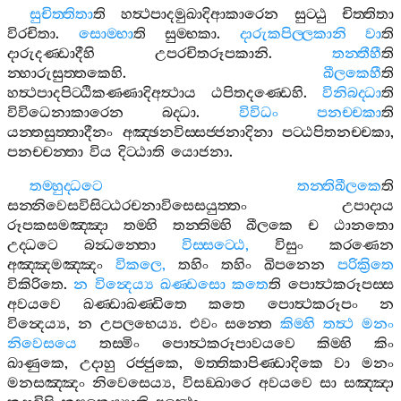
සුචිත‍්තිතා
ති
හත්‍ථපාදමුඛාදිආකාරෙන
සුට‍්ඨු
චිත‍්තිතා
විරචිතා
.
සොම‍්භා
ති
සුම‍්භකා
.
දාරුකපිල‍්ලකානි
වා
ති
දාරුදණ‍්ඩාදීහි
උපරචිතරූපකානි
.
තන‍්තීහී
ති
න‍්හාරුසුත‍්තකෙහි
.
ඛීලකෙහී
ති
හත්‍ථපාදපිට‍්ඨිකණ‍්ණාදිඅත්‍ථාය
ඨපිතදණ‍්ඩෙහි
.
විනිබද‍්ධා
ති
විවිධෙනාකාරෙන
බද‍්ධා
.
විවිධං
පනච‍්චකා
ති
යන‍්තසුත‍්තාදීනං
අඤ‍්ඡනවිස‍්සජ‍්ජනාදිනා
පට‍්ඨපිතනච‍්චකා
,
පනච‍්චන‍්තා
විය
දිට‍්ඨාති
යොජනා
.
තම‍්හුද‍්ධටෙ
තන‍්තිඛීලකෙ
ති
සන‍්නිවෙසවිසිට‍්ඨරචනාවිසෙසයුත‍්තං
උපාදාය
රූපකසමඤ‍්ඤා
තම‍්හි
තන‍්තිම‍්හි
ඛීලකෙ
ච
ඨානතො
උද‍්ධටෙ
බන්‍ධන‍්තො
විස‍්සට‍්ඨෙ
,
විසුං
කරණෙන
අඤ‍්ඤමඤ‍්ඤං
විකලෙ
,
තහිං
තහිං
ඛිපනෙන
පරික්‍රිතෙ
විකිරිතෙ
.
න
වින්‍දෙය්‍ය
ඛණ‍්ඩසො
කතෙ
ති
පොත්‍ථකරූපස‍්ස
අවයවෙ
ඛණ‍්ඩාඛණ‍්ඩිතෙ
කතෙ
පොත්‍ථකරූපං
න
වින්‍දෙය්‍ය
,
න
උපලභෙය්‍ය
.
එවං
සන‍්තෙ
කිම‍්හි
තත්‍ථ
මනං
නිවෙසයෙ
තස‍්මිං
පොත්‍ථකරූපාවයවෙ
කිම‍්හි
කිං
ඛාණුකෙ
,
උදාහු
රජ‍්ජුකෙ
,
මත‍්තිකාපිණ‍්ඩාදිකෙ
වා
මනං
මනසඤ‍්ඤං
නිවෙසෙය්‍ය
,
විසඞ‍්ඛාරෙ
අවයවෙ
සා
සඤ‍්ඤා