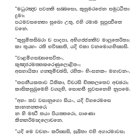
“
මධුරඤ‍්ච
පවන‍්ති
සබ‍්බසො
,
කුසුමරජෙන
සමුට‍්ඨිතා
දුමා
;
පඨමවසන‍්තො
සුඛො
උතු
,
එහි
රමාම
සුපුප‍්ඵිතෙ
වනෙ
.
“
කුසුමිතසිඛරා
ච
පාදපා
,
අභිගජ‍්ජන‍්තිව
මාලුතෙරිතා
;
කා
තුය‍්හං
රති
භවිස‍්සති
,
යදි
එකා
වනමොගහිස‍්සසි
.
“
වාළමිගසඞ‍්ඝසෙවිතං
,
කුඤ‍්ජරමත‍්තකරෙණුලොළිතං
;
අසහායිකා
ගන‍්තුමිච‍්ඡසි
,
රහිතං
භිංසනකං
මහාවනං
.
“
තපනීයකතාව
ධීතිකා
,
විචරසි
චිත‍්තලතෙව
අච‍්ඡරා
;
කාසිකසුඛුමෙහි
වග‍්ගුභි
,
සොභසී
සුවසනෙහි
නූපමෙ
.
“
අහං
තව
වසානුගො
සියං
,
යදි
විහරෙමසෙ
කානනන‍්තරෙ
;
න
හි
මත්‍ථි
තයා
පියත‍්තරො
,
පාණො
කින‍්නරිමන්‍දලොචනෙ
.
“
යදි
මෙ
වචනං
කරිස‍්සසි
,
සුඛිතා
එහි
අගාරමාවස
;