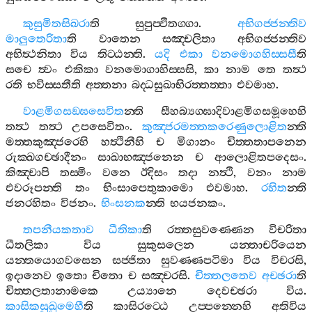
කුසුමිතසිඛරා
ති
සුපුප‍්ඵිතග‍්ගා
.
අභිගජ‍්ජන‍්තිව
මාලුතෙරිතා
ති
වාතෙන
සඤ‍්චලිතා
අභිගජ‍්ජන‍්තිව
අභිත්‍ථනිතා
විය
තිට‍්ඨන‍්ති
.
යදි
එකා
වනමොගහිස‍්සසී
ති
සචෙ
ත්‍වං
එකිකා
වනමොගාහිස‍්සසි
,
කා
නාම
තෙ
තත්‍ථ
රති
භවිස‍්සතීති
අත‍්තනා
බද‍්ධසුඛාභිරත‍්තත‍්තා
එවමාහ
.
වාළමිගසඞ‍්ඝසෙවිත
න‍්ති
සීහබ්‍යග‍්ඝාදිවාළමිගසමූහෙහි
තත්‍ථ
තත්‍ථ
උපසෙවිතං
.
කුඤ‍්ජරමත‍්තකරෙණුලොළිත
න‍්ති
මත‍්තකුඤ‍්ජරෙහි
හත්‍ථිනීහි
ච
මිගානං
චිත‍්තතාපනෙන
රුක‍්ඛගච‍්ඡාදීනං
සාඛාභඤ‍්ජනෙන
ච
ආලොළිතපදෙසං
.
කිඤ‍්චාපි
තස‍්මිං
වනෙ
ඊදිසං
තදා
නත්‍ථි
,
වනං
නාම
එවරූපන‍්ති
තං
භිංසාපෙතුකාමො
එවමාහ
.
රහිත
න‍්ති
ජනරහිතං
විජනං
.
භිංසනක
න‍්ති
භයජනකං
.
තපනීයකතාව
ධීතිකා
ති
රත‍්තසුවණ‍්ණෙන
විචරිතා
ධීතලිකා
විය
සුකුසලෙන
යන‍්තාචරියෙන
යන‍්තයොගවසෙන
සජ‍්ජිතා
සුවණ‍්ණපටිමා
විය
විචරසි
,
ඉදානෙව
ඉතො
චිතො
ච
සඤ‍්චරසි
.
චිත‍්තලතෙව
අච‍්ඡරා
ති
චිත‍්තලතානාමකෙ
උය්‍යානෙ
දෙවච‍්ඡරා
විය
.
කාසිකසුඛුමෙහී
ති
කාසිරට‍්ඨෙ
උප‍්පන‍්නෙහි
අතිවිය