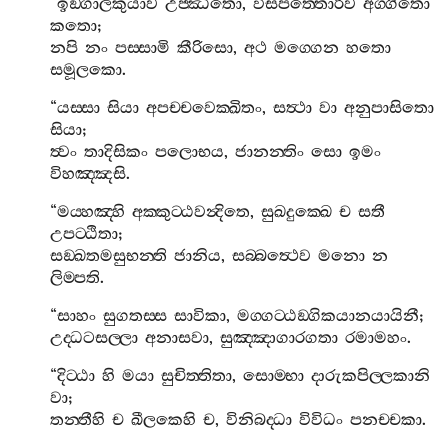
“
ඉඞ‍්ගාලකුයාව
උජ‍්ඣිතො
,
විසපත‍්තොරිව
අග‍්ගිතො
කතො
;
නපි
නං
පස‍්සාමි
කීරිසො
,
අථ
මග‍්ගෙන
හතො
සමූලකො
.
“
යස‍්සා
සියා
අපච‍්චවෙක‍්ඛිතං
,
සත්‍ථා
වා
අනුපාසිතො
සියා
;
ත්‍වං
තාදිසිකං
පලොභය
,
ජානන‍්තිං
සො
ඉමං
විහඤ‍්ඤසි
.
“
මය‍්හඤ‍්හි
අක‍්කුට‍්ඨවන්‍දිතෙ
,
සුඛදුක‍්ඛෙ
ච
සතී
උපට‍්ඨිතා
;
සඞ‍්ඛතමසුභන‍්ති
ජානිය
,
සබ‍්බත්‍ථෙව
මනො
න
ලිම‍්පති
.
“
සාහං
සුගතස‍්ස
සාවිකා
,
මග‍්ගට‍්ඨඞ‍්ගිකයානයායිනී
;
උද‍්ධටසල‍්ලා
අනාසවා
,
සුඤ‍්ඤාගාරගතා
රමාමහං
.
“
දිට‍්ඨා
හි
මයා
සුචිත‍්තිතා
,
සොම‍්භා
දාරුකපිල‍්ලකානි
වා
;
තන‍්තීහි
ච
ඛීලකෙහි
ච
,
විනිබද‍්ධා
විවිධං
පනච‍්චකා
.