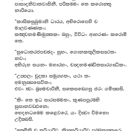
පාසාදනිවාතවාසිනී
,
පරිකම‍්මං
තෙ
කරොන‍්තු
නාරියො
.
“
කාසිකසුඛුමානි
ධාරය
,
අභිරොපෙහි
ච
මාලවණ‍්ණකං
;
කඤ‍්චනමණිමුත‍්තකං
බහුං
,
විවිධං
ආභරණං
කරොමි
තෙ
.
“
සුධොතරජපච‍්ඡදං
සුභං
,
ගොනකතූලිකසන්‍ථතං
නවං
;
අභිරුහ
සයනං
මහාරහං
,
චන්‍දනමණ‍්ඩිතසාරගන්‍ධිකං
.
“
උප‍්පලං
චුදකා
සමුග‍්ගතං
,
යථා
තං
අමනුස‍්සසෙවිතං
;
එවං
ත්‍වං
බ්‍රහ‍්මචාරිනී
,
සකෙසඞ‍්ගෙසු
ජරං
ගමිස‍්සසි
.
“
කිං
තෙ
ඉධ
සාරසම‍්මතං
,
කුණපපූරම‍්හි
සුසානවඩ‍්ඪනෙ
;
භෙදනධම‍්මෙ
කළෙවරෙ
,
යං
දිස‍්වා
විමනො
උදික‍්ඛසි
.
“
අක‍්ඛීනි
ච
තූරියාරිව
,
කින‍්නරියාරිව
පබ‍්බතන‍්තරෙ
;