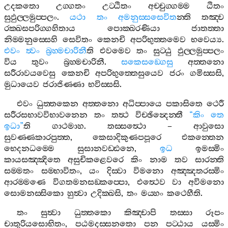
උදකතො
උග‍්ගතං
උට‍්ඨිතං
අච‍්චුග‍්ගම‍්ම
ඨිතං
සුඵුල‍්ලමුප‍්පලං
.
යථා
තං
අමනුස‍්සසෙවිත
න‍්ති
තඤ‍්ච
රක‍්ඛසපරිග‍්ගහිතාය
පොක‍්ඛරණියා
ජාතත‍්තා
නිම‍්මනුස‍්සෙහි
සෙවිතං
කෙනචි
අපරිභුත‍්තමෙව
භවෙය්‍ය
.
එවං
ත්‍වං
බ්‍රහ‍්මචාරිනී
ති
එවමෙව
තං
සුට‍්ඨු
ඵුල‍්ලමුප‍්පලං
විය
තුවං
බ්‍රහ‍්මචාරිනී
.
සකෙසඞ‍්ගෙසු
අත‍්තනො
සරීරාවයවෙසු
කෙනචි
අපරිභුත‍්තෙසුයෙව
ජරං
ගමිස‍්සසි
,
මුධායෙව
ජරාජිණ‍්ණා
භවිස‍්සසි
.
එවං
ධුත‍්තකෙන
අත‍්තනො
අධිප‍්පායෙ
පකාසිතෙ
ථෙරී
සරීරසභාවවිභාවනෙන
තං
තත්‍ථ
විච‍්ඡින්‍දෙන‍්තී
“
කිං
තෙ
ඉධා
”
ති
ගාථමාහ
.
තස‍්සත්‍ථො
–
ආවුසො
සුවණ‍්ණකාරපුත‍්ත
,
කෙසාදිකුණපපූරෙ
එකන‍්තෙන
භෙදනධම‍්මෙ
සුසානවඩ‍්ඪනෙ
,
ඉධ
ඉමස‍්මිං
කායසඤ‍්ඤිතෙ
අසුචිකළෙවරෙ
කිං
නාම
තව
සාරන‍්ති
සම‍්මතං
සම‍්භාවිතං
,
යං
දිස‍්වා
විමනො
අඤ‍්ඤතරස‍්මිං
ආරම‍්මණෙ
විගතමනසඞ‍්කප‍්පො
,
එත්‍ථෙව
වා
අවිමනො
සොමනස‍්සිකො
හුත්‍වා
උදික‍්ඛසි
,
තං
මය‍්හං
කථෙහීති
.
තං
සුත්‍වා
ධුත‍්තකො
කිඤ‍්චාපි
තස‍්සා
රූපං
චාතුරියසොභිතං
,
පඨමදස‍්සනතො
පන
පට‍්ඨාය
යස‍්මිං