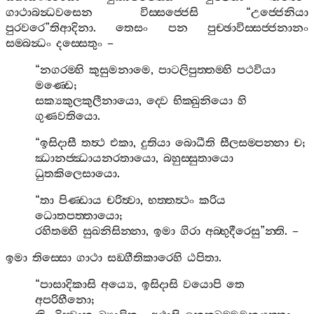
ගාථාබන්‍ධවසෙන
විස‍්සජ‍්ජෙසි
“
උජ‍්ජෙනියා
පුරවරෙ
”
තිආදිනා
.
තෙසං
පන
පුච‍්ඡාවිස‍්සජ‍්ජනානං
සම‍්බන්‍ධං
දස‍්සෙතුං
–
“
නගරම‍්හි
කුසුමනාමෙ
,
පාටලිපුත‍්තම‍්හි
පථවියා
මණ‍්ඩෙ
;
සක්‍යකුලකුලීනායො
,
ද‍්වෙ
භික‍්ඛුනියො
හි
ගුණවතියො
.
“
ඉසිදාසී
තත්‍ථ
එකා
,
දුතියා
බොධීති
සීලසම‍්පන‍්නා
ච
;
ඣානජ‍්ඣායනරතායො
,
බහුස‍්සුතායො
ධුතකිලෙසායො
.
“
තා
පිණ‍්ඩාය
චරිත්‍වා
,
භත‍්තත්‍ථං
කරිය
ධොතපත‍්තායො
;
රහිතම‍්හි
සුඛනිසින‍්නා
,
ඉමා
ගිරා
අබ‍්භුදීරෙසු
”
න‍්ති
. –
ඉමා
තිස‍්සො
ගාථා
සඞ‍්ගීතිකාරෙහි
ඨපිතා
.
“
පාසාදිකාසි
අය්‍යෙ
,
ඉසිදාසි
වයොපි
තෙ
අපරිහීනො
;