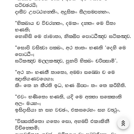
පටිච‍්ඡරයි
;
දාසීව
උපට‍්ඨහන‍්තිං
,
අදූසිකං
සීලසම‍්පන‍්නං
.
“
භික‍්ඛාය
ච
විචරන‍්තං
,
දමකං
දන‍්තං
මෙ
පිතා
භණති
;
හොහිසි
මෙ
ජාමාතා
,
නික‍්ඛිප
පොට‍්ඨිඤ‍්ච
ඝටිකඤ‍්ච
.
“
සොපි
වසිත්‍වා
පක‍්ඛං
,
අථ
තාතං
භණති
‘
දෙහි
මෙ
පොට‍්ඨිං
;
ඝටිකඤ‍්ච
මල‍්ලකඤ‍්ච
,
පුනපි
භික‍්ඛං
චරිස‍්සාමි
’.
“
අථ
නං
භණතී
තාතො
,
අම‍්මා
සබ‍්බො
ච
මෙ
ඤාතිගණවග‍්ගො
;
කිං
තෙ
න
කීරති
ඉධ
,
භණ
ඛිප‍්පං
තං
තෙ
කරිහිති
.
“
එවං
භණිතො
භණති
,
යදි
මෙ
අත‍්තා
සක‍්කොති
අලං
මය‍්හං
;
ඉසිදාසියා
න
සහ
වච‍්ඡං
,
එකඝරෙහං
සහ
වත්‍ථුං
.
“
විස‍්සජ‍්ජිතො
ගතො
සො
,
අහම‍්පි
එකාකිනී
විචින‍්තෙමි
;