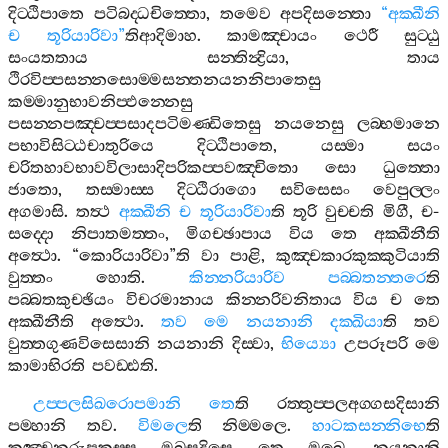
දිට‍්ඨිපාතෙ
පටිබද‍්ධචිත‍්තො
,
තමෙව
අපදිසන‍්තො
“
අක‍්ඛීනි
ච
තූරියාරිවා
”
තිආදිමාහ
.
කාමඤ‍්චායං
ථෙරී
සුට‍්ඨු
සංයතතාය
සන‍්තින්‍ද්‍රියා
,
තාය
ථිරවිප‍්පසන‍්නසොම‍්මසන‍්තනයනනිපාතෙසු
කම‍්මානුභාවනිප‍්ඵන‍්නෙසු
පසන‍්නපඤ‍්චප‍්පසාදපටිමණ‍්ඩිතෙසු
නයනෙසු
ලබ‍්භමානෙ
පභාවිසිට‍්ඨචාතුරියෙ
දිට‍්ඨිපාතෙ
,
යස‍්මා
සයං
චරිතහාවභාවවිලාසාදිපරිකප‍්පවඤ‍්චිතො
සො
ධුත‍්තො
ජාතො
,
තස‍්මාස‍්ස
දිට‍්ඨිරාගො
සවිසෙසං
වෙපුල‍්ලං
අගමාසි
.
තත්‍ථ
අක‍්ඛීනි
ච
තූරියාරිවා
ති
තූරි
වුච‍්චති
මිගී
,
ච
-
සද‍්දො
නිපාතමත‍්තං
,
මිගච‍්ඡාපාය
විය
තෙ
අක‍්ඛීනීති
අත්‍ථො
. “
කොරියාරිවා
”
ති
වා
පාළි
,
කුඤ‍්චකාරකුක‍්කුටියාති
වුත‍්තං
හොති
.
කින‍්නරියාරිව
පබ‍්බතන‍්තරෙ
ති
පබ‍්බතකුච‍්ඡියං
විචරමානාය
කින‍්නරිවනිතාය
විය
ච
තෙ
අක‍්ඛීනීති
අත්‍ථො
.
තව
මෙ
නයනානි
දක‍්ඛියා
ති
තව
වුත‍්තගුණවිසෙසානි
නයනානි
දිස‍්වා
,
භිය්‍යො
උපරූපරි
මෙ
කාමාභිරති
පවඩ‍්ඪති
.
උප‍්පලසිඛරොපමානි
තෙ
ති
රත‍්තුප‍්පලඅග‍්ගසදිසානි
පම‍්හානි
තව
.
විමලෙ
ති
නිම‍්මලෙ
.
හාටකසන‍්නිභෙ
ති