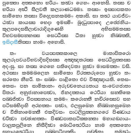
පුත‍්තො
අත‍්තනො
භරියං
කත්‍වා
ගෙහං
ආනෙසි
.
තස‍්ස
ච
භරියා
අත්‍ථි
සීලවතී
කල්‍යාණධම‍්මා
.
තස‍්සං
ඉස‍්සාපකතා
සාමිනො
තස‍්සා
විද‍්දෙසනකම‍්මං
අකාසි
.
සා
තත්‍ථ
යාවජීවං
ඨත්‍වා
කායස‍්ස
භෙදා
ඉමස‍්මිං
බුද‍්ධුප‍්පාදෙ
උජ‍්ජෙනියං
කුලපදෙසසීලාචාරාදිගුණෙහි
අභිසම‍්මතස‍්ස
විභවසම‍්පන‍්නස‍්ස
සෙට‍්ඨිස‍්ස
ධීතා
හුත්‍වා
නිබ‍්බත‍්ති
,
ඉසිදාසී
තිස‍්සා
නාමං
අහොසි
.
තං
වයප‍්පත‍්තකාලෙ
මාතාපිතරො
කුලරූපවයවිභවාදිසදිසස‍්ස
අඤ‍්ඤතරස‍්ස
සෙට‍්ඨිපුත‍්තස‍්ස
අදංසු
.
සා
තස‍්ස
ගෙහෙ
පතිදෙවතා
හුත්‍වා
මාසමත‍්තං
වසි
.
අථස‍්සා
කම‍්මබලෙන
සාමිකො
විරත‍්තරූපො
හුත්‍වා
තං
ඝරතො
නීහරි
.
තං
සබ‍්බං
පාළිතො
එව
විඤ‍්ඤායති
.
තෙසං
තෙසං
පන
සාමිකානං
අරුච‍්චනෙය්‍යතාය
සංවෙගජාතා
පිතරං
අනුජානාපෙත්‍වා
,
ජිනදත‍්තාය
ථෙරියා
සන‍්තිකෙ
පබ‍්බජිත්‍වා
විපස‍්සනාය
කම‍්මං
කරොන‍්තී
නචිරස‍්සෙව
සහ
පටිසම‍්භිදාහි
අරහත‍්තං
පත්‍වා
,
ඵලසුඛෙන
නිබ‍්බානසුඛෙන
ච
වීතිනාමෙන‍්තී
එකදිවසං
පාටලිපුත‍්තනගරෙ
පිණ‍්ඩාය
චරිත්‍වා
පච‍්ඡාභත‍්තං
පිණ‍්ඩපාතපටික‍්කන‍්තා
මහාගඞ‍්ගායං
වාලුකපුලිනෙ
නිසීදිත්‍වා
බොධිත්‍ථෙරියා
නාම
අත‍්තනො
සහායත්‍ථෙරියා
පුබ‍්බපටිපත‍්තිං
පුච‍්ඡිතා
තමත්‍ථං