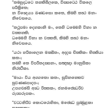
“
තම‍්හුද‍්ධටෙ
තන‍්තිඛීලකෙ
,
විස‍්සට‍්ඨෙ
විකලෙ
පරික්‍රිතෙ
;
න
වින්‍දෙය්‍ය
ඛණ‍්ඩසො
කතෙ
,
කිම‍්හි
තත්‍ථ
මනං
නිවෙසයෙ
.
“
තථූපමා
දෙහකානි
මං
,
තෙහි
ධම‍්මෙහි
විනා
න
වත‍්තන‍්ති
;
ධම‍්මෙහි
විනා
න
වත‍්තති
,
කිම‍්හි
තත්‍ථ
මනං
නිවෙසයෙ
.
“
යථා
හරිතාලෙන
මක‍්ඛිතං
,
අද‍්දස
චිත‍්තිකං
භිත‍්තියා
කතං
;
තම‍්හි
තෙ
විපරීතදස‍්සනං
,
සඤ‍්ඤා
මානුසිකා
නිරත්‍ථිකා
.
“
මායං
විය
අග‍්ගතො
කතං
,
සුපිනන‍්තෙව
සුවණ‍්ණපාදපං
;
උපගච‍්ඡසි
අන්‍ධ
රිත‍්තකං
,
ජනමජ‍්ඣෙරිව
රුප‍්පරූපකං
.
“
වට‍්ටනිරිව
කොටරොහිතා
,
මජ‍්ඣෙ
පුබ‍්බුළකා