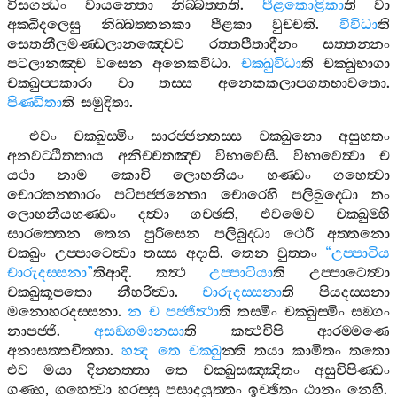
විසගන්‍ධං
වායන‍්තො
නිබ‍්බත‍්තති
.
පීළකොළිකා
ති
වා
අක‍්ඛිදලෙසු
නිබ‍්බත‍්තනකා
පීළකා
වුච‍්චති
.
විවිධා
ති
සෙතනීලමණ‍්ඩලානඤ‍්චෙව
රත‍්තපීතාදීනං
සත‍්තන‍්නං
පටලානඤ‍්ච
වසෙන
අනෙකවිධා
.
චක‍්ඛුවිධා
ති
චක‍්ඛුභාගා
චක‍්ඛුප‍්පකාරා
වා
තස‍්ස
අනෙකකලාපගතභාවතො
.
පිණ‍්ඩිතා
ති
සමුදිතා
.
එවං
චක‍්ඛුස‍්මිං
සාරජ‍්ජන‍්තස‍්ස
චක‍්ඛුනො
අසුභතං
අනවට‍්ඨිතතාය
අනිච‍්චතඤ‍්ච
විභාවෙසි
.
විභාවෙත්‍වා
ච
යථා
නාම
කොචි
ලොභනීයං
භණ‍්ඩං
ගහෙත්‍වා
චොරකන‍්තාරං
පටිපජ‍්ජන‍්තො
චොරෙහි
පලිබුද‍්ධො
තං
ලොභනීයභණ‍්ඩං
දත්‍වා
ගච‍්ඡති
,
එවමෙව
චක‍්ඛුම‍්හි
සාරත‍්තෙන
තෙන
පුරිසෙන
පලිබුද‍්ධා
ථෙරී
අත‍්තනො
චක‍්ඛුං
උප‍්පාටෙත්‍වා
තස‍්ස
අදාසි
.
තෙන
වුත‍්තං
“
උප‍්පාටිය
චාරුදස‍්සනා
”
තිආදි
.
තත්‍ථ
උප‍්පාටියා
ති
උප‍්පාටෙත්‍වා
චක‍්ඛුකූපතො
නීහරිත්‍වා
.
චාරුදස‍්සනා
ති
පියදස‍්සනා
මනොහරදස‍්සනා
.
න
ච
පජ‍්ජිත්‍ථා
ති
තස‍්මිං
චක‍්ඛුස‍්මිං
සඞ‍්ගං
නාපජ‍්ජි
.
අසඞ‍්ගමානසා
ති
කත්‍ථචිපි
ආරම‍්මණෙ
අනාසත‍්තචිත‍්තා
.
හන්‍ද
තෙ
චක‍්ඛු
න‍්ති
තයා
කාමිතං
තතො
එව
මයා
දින‍්නත‍්තා
තෙ
චක‍්ඛුසඤ‍්ඤිතං
අසුචිපිණ‍්ඩං
ගණ‍්හ
,
ගහෙත්‍වා
හරස‍්සු
පසාදයුත‍්තං
ඉච‍්ඡිතං
ඨානං
නෙහි
.