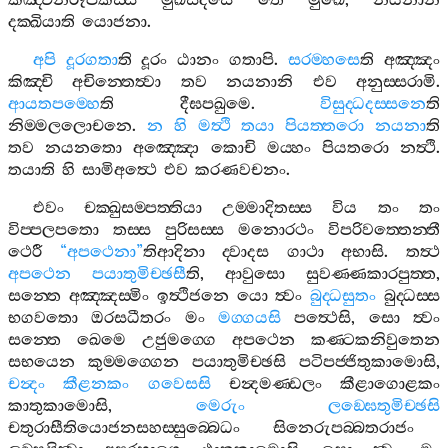
කඤ‍්චනරූපකස‍්ස
මුඛසදිසෙ
තෙ
මුඛෙ
,
නයනානි
දක‍්ඛියාති
යොජනා
.
අපි
දූරගතා
ති
දූරං
ඨානං
ගතාපි
.
සරම‍්හසෙ
ති
අඤ‍්ඤං
කිඤ‍්චි
අචින‍්තෙත්‍වා
තව
නයනානි
එව
අනුස‍්සරාමි
.
ආයතපම‍්හෙ
ති
දීඝපඛුමෙ
.
විසුද‍්ධදස‍්සනෙ
ති
නිම‍්මලලොචනෙ
.
න
හි
මත්‍ථි
තයා
පියත‍්තරො
නයනා
ති
තව
නයනතො
අඤ‍්ඤො
කොචි
මය‍්හං
පියතරො
නත්‍ථි
.
තයාති
හි
සාමිඅත්‍ථෙ
එව
කරණවචනං
.
එවං
චක‍්ඛුසම‍්පත‍්තියා
උම‍්මාදිතස‍්ස
විය
තං
තං
විප‍්පලපතො
තස‍්ස
පුරිසස‍්ස
මනොරථං
විපරිවත‍්තෙන‍්තී
ථෙරී
“
අපථෙනා
”
තිආදිනා
ද‍්වාදස
ගාථා
අභාසි
.
තත්‍ථ
අපථෙන
පයාතුමිච‍්ඡසී
ති
,
ආවුසො
සුවණ‍්ණකාරපුත‍්ත
,
සන‍්තෙ
අඤ‍්ඤස‍්මිං
ඉත්‍ථිජනෙ
යො
ත්‍වං
බුද‍්ධසුතං
බුද‍්ධස‍්ස
භගවතො
ඔරසධීතරං
මං
මග‍්ගයසි
පත්‍ථෙසි
,
සො
ත්‍වං
සන‍්තෙ
ඛෙමෙ
උජුමග‍්ගෙ
අපථෙන
කණ‍්ටකනිවුතෙන
සභයෙන
කුම‍්මග‍්ගෙන
පයාතුමිච‍්ඡසි
පටිපජ‍්ජිතුකාමොසි
,
චන්‍දං
කීළනකං
ගවෙසසි
චන්‍දමණ‍්ඩලං
කීළාගොළකං
කාතුකාමොසි
,
මෙරුං
ලඞ‍්ඝෙතුමිච‍්ඡසි
චතුරාසීතියොජනසහස‍්සුබ‍්බෙධං
සිනෙරුපබ‍්බතරාජං