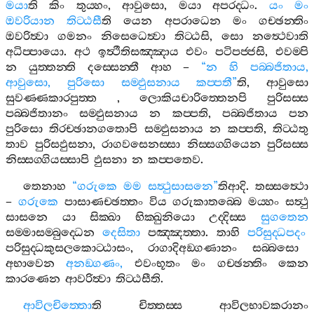
මයා
ති
කිං
තුය‍්හං
,
ආවුසො
,
මයා
අපරද‍්ධං
.
යං
මං
ඔවරියාන
තිට‍්ඨසී
ති
යෙන
අපරාධෙන
මං
ගච‍්ඡන‍්තිං
ඔවරිත්‍වා
ගමනං
නිසෙධෙත්‍වා
තිට‍්ඨසි
,
සො
නත්‍ථෙවාති
අධිප‍්පායො
.
අථ
ඉත්‍ථීතිසඤ‍්ඤාය
එවං
පටිපජ‍්ජසි
,
එවම‍්පි
න
යුත‍්තන‍්ති
දස‍්සෙන‍්තී
ආහ
–
“
න
හි
පබ‍්බජිතාය
,
ආවුසො
,
පුරිසො
සම‍්ඵුසනාය
කප‍්පතී
”
ති
,
ආවුසො
සුවණ‍්ණකාරපුත‍්ත
,
ලොකියචාරිත‍්තෙනපි
පුරිසස‍්ස
පබ‍්බජිතානං
සම‍්ඵුසනාය
න
කප‍්පති
,
පබ‍්බජිතාය
පන
පුරිසො
තිරච‍්ඡානගතොපි
සම‍්ඵුසනාය
න
කප‍්පති
,
තිට‍්ඨතු
තාව
පුරිසඵුසනා
,
රාගවසෙනස‍්සා
නිස‍්සග‍්ගියෙන
පුරිසස‍්ස
නිස‍්සග‍්ගියස‍්සාපි
ඵුසනා
න
කප‍්පතෙව
.
තෙනාහ
“
ගරුකෙ
මම
සත්‍ථුසාසනෙ
”
තිආදි
.
තස‍්සත්‍ථො
–
ගරුකෙ
පාසාණච‍්ඡත‍්තං
විය
ගරුකාතබ‍්බෙ
මය‍්හං
සත්‍ථු
සාසනෙ
යා
සික‍්ඛා
භික‍්ඛුනියො
උද‍්දිස‍්ස
සුගතෙන
සම‍්මාසම‍්බුද‍්ධෙන
දෙසිතා
පඤ‍්ඤත‍්තා
.
තාහි
පරිසුද‍්ධපදං
පරිසුද‍්ධකුසලකොට‍්ඨාසං
,
රාගාදිඅඞ‍්ගණානං
සබ‍්බසො
අභාවෙන
අනඞ‍්ගණං
,
එවංභූතං
මං
ගච‍්ඡන‍්තිං
කෙන
කාරණෙන
ආවරිත්‍වා
තිට‍්ඨසීති
.
ආවිලචිත‍්තො
ති
චිත‍්තස‍්ස
ආවිලභාවකරානං