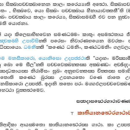
සො
සික‍්ඛාපච‍්චක‍්ඛානෙන
කාලං
කරෙය්‍යාති
අත්‍ථො
.
සික‍්ඛාපච
ෙතං
,
භික‍්ඛවෙ
,
යො
සික‍්ඛං
පච‍්චක‍්ඛාය
හීනායාවත‍්තතී
”
ති
(
‍්ඛං
පච‍්චක‍්ඛාය
කාලං
කරෙය්‍ය
,
සික‍්ඛාසමඞ‍්ගී
එව
පන
හුත්‍වා
ෙති
යොජනා
.
ි
යදා
කිලෙසාභිභවෙන
සමණධම‍්මං
කාතුං
අසමත්‍ථතාය
ජ
‍්චකම‍්හි
උපාවිසි
න‍්ති
පරෙසං
නිවාරණභයෙන
ඔවරකං
ප
ධිප‍්පායො
.
ධමනි
න‍්ති
“
කණ‍්ඨෙ
ධමනිං
,
කණ‍්ඨධමනිං
ගලවල
මෙ
මනසීකාරො
,
යොනිසො
උදපජ‍්ජථා
ති
“
යදාහං
මරිස‍්සාම
ු
ඛො
මෙ
සීල
”
න‍්ති
පච‍්චවෙක‍්ඛන‍්තස‍්ස
අක‍්ඛණ‍්ඩං
අච‍්ඡිද‍්ද
‍්සද‍්ධකායස‍්ස
නිරාමිසං
සුඛං
අනුභවන‍්තස‍්ස
චිත‍්තස‍්ස
සමාහ
තොති
කණ‍්ඨෙ
ඛුරස‍්ස
උපනයතො
වණෙ
ජාතෙ
උප
නසිකාරො
උප‍්පජ‍්ජි
.
ඉදානි
තතො
පරං
මග‍්ගඵලපච‍්චවෙක‍
හෙට‍්ඨා
වුත‍්තත්‍ථමෙව
.
සප‍්පදාසත්‍ථෙරගාථාවණ‍්
කාතියානත්‍ථෙරගාථා
තිආදිකා
ආයස‍්මතො
කාතියානත්‍ථෙරස‍්ස
ගාථා
.
කා
උප‍්පත‍