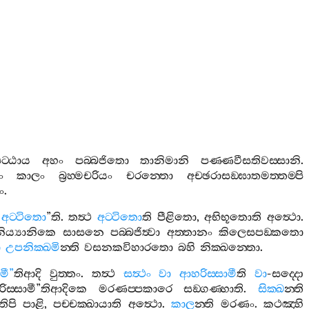
ට‍්ඨාය
අහං
පබ‍්බජිතො
තානිමානි
පණ‍්ණවීසතිවස‍්සානි
.
ං
කාලං
බ්‍රහ‍්මචරියං
චරන‍්තො
අච‍්ඡරාසඞ‍්ඝාතමත‍්තම‍්පි
ං
.
අට‍්ටිතො
”
ති
.
තත්‍ථ
අට‍්ටිතො
ති
පීළිතො
,
අභිභූතොති
අත්‍ථො
.
නිය්‍යානිකෙ
සාසනෙ
පබ‍්බජිත්‍වා
අත‍්තානං
කිලෙසපඞ‍්කතො
ා
උපනික‍්ඛමි
න‍්ති
වසනකවිහාරතො
බහි
නික‍්ඛන‍්තො
.
මී
”
තිආදි
වුත‍්තං
.
තත්‍ථ
සත්‍ථං
වා
ආහරිස‍්සාමී
ති
වා
-
සද‍්දො
ිස‍්සාමී
”
තිආදිකෙ
මරණප‍්පකාරෙ
සඞ‍්ගණ‍්හාති
.
සික‍්ඛ
න‍්ති
තිපි
පාළි
,
පච‍්චක‍්ඛායාති
අත්‍ථො
.
කාල
න‍්ති
මරණං
.
කථඤ‍්හි