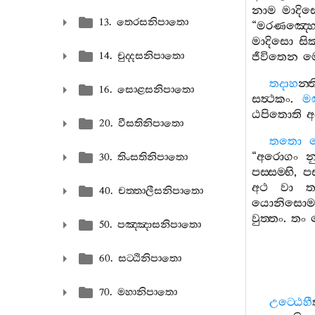
නාම
මාදි
13. තෙරසනිපාතො
“
මරණඤ‍්හ
මාදිසො
සික
14. චුද‍්දසනිපාතො
ජීවිතෙන
ම
තදාහ
න‍්ත
16. සොළසනිපාතො
සත්‍ථකං
.
මඤ
ඨපිතොති
අ
20. වීසතිනිපාතො
තතො
“
අරොගං
න
30. තිංසතිනිපාතො
පස‍්සම‍්භි
,
පස
අථ
වා
ත
40. චත‍්තාලීසනිපාතො
යොනිසොම
වුත‍්තං
.
තං
50. පඤ‍්ඤාසනිපාතො
60. සට‍්ඨිනිපාතො
70. මහානිපාතො
උට‍්ඨෙහී