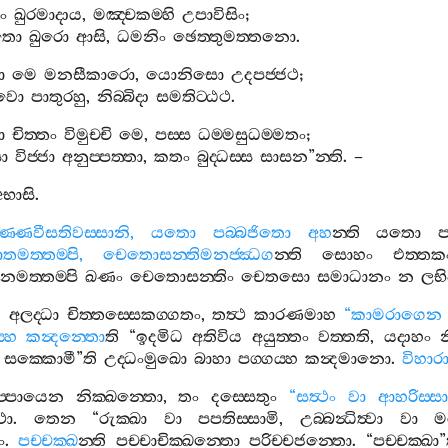
ං
ඛුරමාදාය
,
මඤ‍්චකම‍්හි
උපාවිසිං
;
ීතො
ඛුරො
ආසි
,
ධමනිං
ඡෙත‍්තුමත‍්තනො
.
ො
මෙ
මනසීකාරො
,
යොනිසො
උදපජ‍්ජථ
;
නවො
පාතුරහු
,
නිබ‍්බිදා
සමතිට‍්ඨථ
.
ො
චිත‍්තං
විමුච‍්චි
මෙ
,
පස‍්ස
ධම‍්මසුධම‍්මතං
;
සො
විජ‍්ජා
අනුප‍්පත‍්තා
,
කතං
බුද‍්ධස‍්ස
සාසන
”
න‍්ති
. –
අභාසි
.
ණ‍්ණවීසතිවස‍්සානි
,
යතො
පබ‍්බජිතො
අහ
න‍්ති
යතො
ප
ාතමත‍්තම‍්පි
,
චෙතොසන‍්තිමනජ‍්ඣග
න‍්ති
සොහං
එත‍්තක
නමත‍්තම‍්පි
ඛණං
චෙතොසන‍්තිං
චෙතසො
සමාධානං
න
ලභි
න
අලද‍්ධා
චිත‍්තස‍්සෙකග‍්ගතං
,
තත්‍ථ
කාරණමාහ
“
කාමරාගෙන
‍්හ
කන්‍දන‍්තො
ති
“
ඉදමිධ
අතිවිය
අයුත‍්තං
වත‍්තති
,
යදාහං
සක‍්කොමී
”
ති
උද‍්ධංමුඛො
බාහා
පග‍්ගය‍්හ
කන්‍දමානො
.
විහාර
‍්පායෙන
නික‍්ඛන‍්තො
,
තං
දස‍්සෙතුං
“
සත්‍ථං
වා
ආහරිස‍්සා
ථො
.
තෙන
“
රුක‍්ඛා
වා
පපතිස‍්සාමි
,
උබ‍්බන්‍ධිත්‍වා
වා
මර
ං
.
පච‍්චක‍්ඛ
න‍්ති
පච‍්චාචික‍්ඛන‍්තො
පරිච‍්චජන‍්තො
. “
පච‍්චක‍්ඛා
”