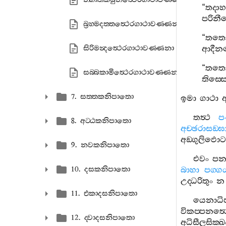
“
තදාහ
පරින
බ්‍රහ‍්මදත‍්තත්‍ථෙරගාථාවණ‍්ණනා
“
තත
සිරිමන්‍දත්‍ථෙරගාථාවණ‍්ණනා
ආදී
“
තත
සබ‍්බකාමිත්‍ථෙරගාථාවණ‍්ණනා
තිස‍්
7. සත‍්තකනිපාතො
ඉමා
ගාථා
තත්‍ථ
ප
8. අට‍්ඨකනිපාතො
අච‍්ඡරාසඞ‍්ඝ
අඞ‍්ගුලිඵොට
9. නවකනිපාතො
එවං
ප
10. දසකනිපාතො
බාහා
පග‍්ගය
උද‍්ධරිතුං
න
11. එකාදසනිපාතො
යෙනාධිප
විකප‍්පනත්‍
12. ද‍්වාදසනිපාතො
අධිසීලසික‍්ඛ