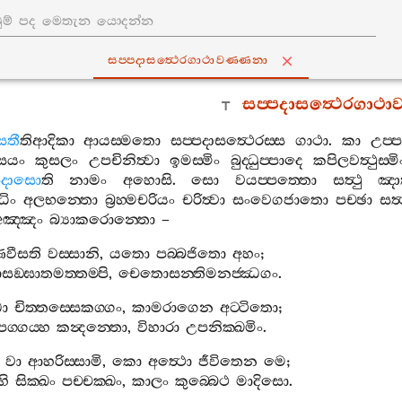
සප‍්පදාසත්‍ථෙරගාථාවණ‍්ණනා
සප‍්පදාසත්‍ථෙරගාථා
සතී
තිආදිකා
ආයස‍්මතො
සප‍්පදාසත්‍ථෙරස‍්ස
ගාථා
.
කා
උප‍්ප
‍්සයං
කුසලං
උපචිනිත්‍වා
ඉමස‍්මිං
බුද‍්ධුප‍්පාදෙ
කපිලවත්‍ථුස‍්මි
්පදාසො
ති
නාමං
අහොසි
.
සො
වයප‍්පත‍්තො
සත්‍ථු
ඤා
ිං
අලභන‍්තො
බ්‍රහ‍්මචරියං
චරිත්‍වා
සංවෙගජාතො
පච‍්ඡා
සත්
අඤ‍්ඤං
බ්‍යාකරොන‍්තො
–
ණවීසති
වස‍්සානි
,
යතො
පබ‍්බජිතො
අහං
;
ාසඞ‍්ඝාතමත‍්තම‍්පි
,
චෙතොසන‍්තිමනජ‍්ඣගං
.
ධා
චිත‍්තස‍්සෙකග‍්ගං
,
කාමරාගෙන
අට‍්ටිතො
;
පග‍්ගය‍්හ
කන්‍දන‍්තො
,
විහාරා
උපනික‍්ඛමිං
.
වා
ආහරිස‍්සාමි
,
කො
අත්‍ථො
ජීවිතෙන
මෙ
;
හි
සික‍්ඛං
පච‍්චක‍්ඛං
,
කාලං
කුබ‍්බෙථ
මාදිසො
.