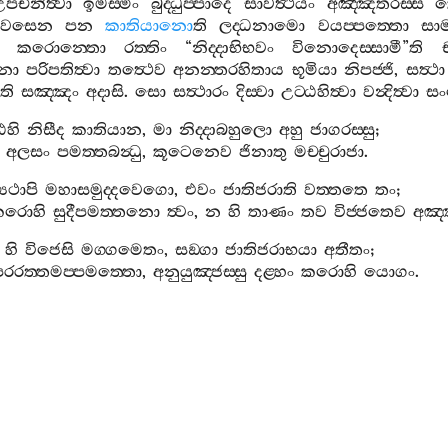
පචිනිත්‍වා
ඉමස‍්මිං
බුද‍්ධුප‍්පාදෙ
සාවත්‍ථියං
අඤ‍්ඤතරස‍්ස
ක
්තවසෙන
පන
කාතියානො
ති
ලද‍්ධනාමො
වයප‍්පත‍්තො
සාම
කරොන‍්තො
රත‍්තිං
“
නිද‍්දාභිභවං
විනොදෙස‍්සාමී
”
ති
නො
පරිපතිත්‍වා
තත්‍ථෙව
අනන‍්තරහිතාය
භූමියා
නිපජ‍්ජි
,
සත්‍ථා
ති
සඤ‍්ඤං
අදාසි
.
සො
සත්‍ථාරං
දිස‍්වා
උට‍්ඨහිත්‍වා
වන්‍දිත්‍වා
ස
ෙහි
නිසීද
කාතියාන
,
මා
නිද‍්දාබහුලො
අහු
ජාගරස‍්සු
;
අලසං
පමත‍්තබන්‍ධු
,
කූටෙනෙව
ජිනාතු
මච‍්චුරාජා
.
යථාපි
මහාසමුද‍්දවෙගො
,
එවං
ජාතිජරාති
වත‍්තතෙ
තං
;
කරොහි
සුදීපමත‍්තනො
ත්‍වං
,
න
හි
තාණං
තව
විජ‍්ජතෙව
අඤ‍
හි
විජෙසි
මග‍්ගමෙතං
,
සඞ‍්ගා
ජාතිජරාභයා
අතීතං
;
ාපරරත‍්තමප‍්පමත‍්තො
,
අනුයුඤ‍්ජස‍්සු
දළ‍්හං
කරොහි
යොගං
.
ානි
පමුඤ‍්ච
බන්‍ධනානි
,
සඞ‍්ඝාටිඛුරමුණ‍්ඩභික‍්ඛභොජී
;
‍්ඩාරතිඤ‍්ච
මා
නිද‍්දං
,
අනුයුඤ‍්ජිත්‍ථ
ඣාය
කාතියාන
.
හි
ජිනාහි
කාතියාන
,
යොගක‍්ඛෙමපථෙසු
කොවිදොසි
;
‍ය
අනුත‍්තරං
විසුද‍්ධිං
,
පරිනිබ‍්බාහිසි
වාරිනාව
ජොති
.
්ජොතකරො
පරිත‍්තරංසො
,
වාතෙන
විනම්‍යතෙ
ලතාව
;