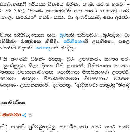
‍්චක‍්ඛානඤ‍්හි
අරියස‍්ස
විනයෙ
මරණං
නාම
.
යථාහ
භගවා
–
ම
·
නි
· 3.63). “
සික‍්ඛං
පච‍්චක‍්ඛා
”
ති
පන
පාඨෙ
කථඤ‍්හි
නාම
කාලං
කරෙය්‍ය
?
තස‍්මා
සත්‍ථං
වා
ආහරිස‍්සාමි
,
කො
අත්‍ථො
ීවිතෙ
නිබ‍්බින්‍දන‍්තො
තදා
.
ඛුර
න‍්ති
නිසිතඛුරං
,
ඛුරසදිසං
වා
විසිත්‍වා
මඤ‍්චකෙ
නිසීදිං
.
පරිනීතො
ති
උපනීතො
,
ගලෙ
ය
”
න‍්තිපි
වදන‍්ති
.
ඡෙත‍්තු
න‍්ති
ඡින්‍දිතුං
.
ී
”
ති
කණ‍්ඨෙ
ධමනිං
ඡින්‍දිතුං
ඛුරං
උපනෙසිං
,
තතො
පරං
ං
සුපරිසුද‍්ධං
සීලං
දිස‍්වා
පීති
උප‍්පජ‍්ජි
,
පීතිමනස‍්ස
කායො
ිතතාය
විපස‍්සනාවසෙන
යොනිසො
මනසිකාරො
උප‍්පජ‍්ජි
.
‍්පන‍්නං
වෙදනං
වික‍්ඛම‍්භෙන‍්තො
විපස‍්සනාය
වසෙන
්ඛණඤාණං
උප‍්පන‍්නභාවං
දස‍්සෙතුං
“
ආදීනවො
පාතුරහූ
”
තිආදි
ණනා
නිට‍්ඨිතා
.
වණ‍්ණනා
්ති
?
අයම‍්පි
පුරිමබුද‍්ධෙසු
කතාධිකාරො
තත්‍ථ
තත්‍ථ
භවෙ