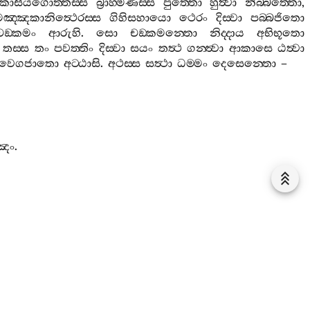
ොසියගොත‍්තස‍්ස
බ්‍රාහ‍්මණස‍්ස
පුත‍්තො
හුත්‍වා
නිබ‍්බත‍්තො
,
ඤ‍්ඤකානිත්‍ථෙරස‍්ස
ගිහිසහායො
ථෙරං
දිස‍්වා
පබ‍්බජිතො
චඞ‍්කමං
ආරුහි
.
සො
චඞ‍්කමන‍්තො
නිද‍්දාය
අභිභූතො
තස‍්ස
තං
පවත‍්තිං
දිස‍්වා
සයං
තත්‍ථ
ගන‍්ත්‍වා
ආකාසෙ
ඨත්‍වා
ංවෙගජාතො
අට‍්ඨාසි
.
අථස‍්ස
සත්‍ථා
ධම‍්මං
දෙසෙන‍්තො
–
්ඤං
.