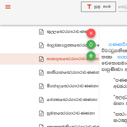
තෙකිච‍්ඡකානිත්‍ථෙරගාථාවණ‍්ණනා
සූත්‍ර නාම
මහානාගත්‍ථෙරගාථාවණ‍්ණනා
කුල‍්ලත්‍ථෙරගාථාවණ‍්ණනා
පණ‍්ණවී
මාලුඞ‍්ක්‍යපුත‍්තත්‍ථෙරගාථාවණ‍්ණනා
විවට‍්ටූපනිස
තස‍්ස
සප‍
සප‍්පදාසත්‍ථෙරගාථාවණ‍්ණනා
චෙතොසමාධ
පාපුණිත්‍වා
කාතියානත්‍ථෙරගාථාවණ‍්ණනා
“
පණ‍්
මිගජාලත්‍ථෙරගාථාවණ‍්ණනා
අච‍්ඡර
“
අලද‍්
ජෙන‍්තත්‍ථෙරගාථාවණ‍්ණනා
බාහා
සුමනත්‍ථෙරගාථාවණ‍්ණනා
“
සත්‍ථං
කථඤ‍්
න‍්හාතකමුනිත්‍ථෙරගාථාවණ‍්ණනා