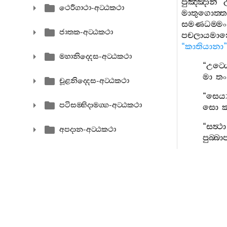
පුඤ‍්ඤානි
උ
ථෙරීගාථා-අට‍්ඨකථා
මාතුගොත‍
සමණධම‍්මං
ජාතක-අට‍්ඨකථා
පචලායමා
“
කාතියානා
”
මහානිද‍්දෙස-අට‍්ඨකථා
“
උට‍්ඨ
මා
තං
චූළනිද‍්දෙස-අට‍්ඨකථා
“
සෙය්‍
පටිසම‍්භිදාමග‍්ග-අට‍්ඨකථා
සො
“
සත්‍ථා
අපදාන-අට‍්ඨකථා
පුබ‍්බ
බුද‍්ධවංස-අට‍්ඨකථා
“
පුරිම
මා
ඛිඩ
චරියාපිටක-අට‍්ඨකථා
“
ඣායා
පප‍්පුය්
නෙත‍්තිප‍්පකරණ-අට‍්ඨකථා
“
පජ‍
අභිධම‍්ම අට‍්ඨකථා