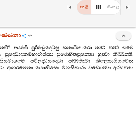
පාළි
සිංහල
වණ‍්ණනා
ත‍්ති
?
අයම‍්පි
පුරිමබුද‍්ධෙසු
කතාධිකාරො
තත්‍ථ
තත්‍ථ
භවෙ
ං
සුද‍්ධොදනමහාරාජස‍්ස
පුරොහිතපුත‍්තො
හුත්‍වා
නිබ‍්බත‍්ති
,
තිසමාගමෙ
පටිලද‍්ධසද‍්ධො
පබ‍්බජිත්‍වා
කිලෙසාභිභවෙන
‍ථං
ආහරන‍්තො
යොනිසො
මනසිකාරං
වඩ‍්ඪෙත්‍වා
අරහත‍්තං