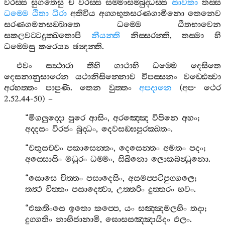
වරස‍්ස
සුගතෙසු
ච
වරස‍්ස
සම‍්මාසම‍්බුද‍්ධස‍්ස
සාවකා
තස‍්ස
ධම‍්මෙ
ඨිතා
ධීරා
අතිවිය
අග‍්ගභූතසරණගාමිනො
තෙනෙව
සරණගමනසඞ‍්ඛාතෙ
ධම‍්මෙ
ඨිතභාවෙන
සකලවට‍්ටදුක‍්ඛතොපි
නීයන‍්ති
නිස‍්සරන‍්ති
,
තස‍්මා
හි
ධම‍්මෙසු
කරෙය්‍ය
ඡන්‍දන‍්ති
.
එවං
සත්‍ථාරා
තීහි
ගාථාහි
ධම‍්මෙ
දෙසිතෙ
දෙසනානුසාරෙන
යථානිසින‍්නොව
විපස‍්සනං
වඩ‍්ඪෙත්‍වා
අරහත‍්තං
පාපුණි
.
තෙන
වුත‍්තං
අපදානෙ
(
අප
·
ථෙර
2.52.44-50) –
“
මිගලුද‍්දො
පුරෙ
ආසිං
,
අරඤ‍්ඤෙ
විපිනෙ
අහං
;
අද‍්දසං
විරජං
බුද‍්ධං
,
දෙවසඞ‍්ඝපුරක‍්ඛතං
.
“
චතුසච‍්චං
පකාසෙන‍්තං
,
දෙසෙන‍්තං
අමතං
පදං
;
අස‍්සොසිං
මධුරං
ධම‍්මං
,
සිඛිනො
ලොකබන්‍ධුනො
.
“
ඝොසෙ
චිත‍්තං
පසාදෙසිං
,
අසමප‍්පටිපුග‍්ගලෙ
;
තත්‍ථ
චිත‍්තං
පසාදෙත්‍වා
,
උත‍්තරිං
දුත‍්තරං
භවං
.
“
එකතිංසෙ
ඉතො
කප‍්පෙ
,
යං
සඤ‍්ඤමලභිං
තදා
;
දුග‍්ගතිං
නාභිජානාමි
,
ඝොසසඤ‍්ඤායිදං
ඵලං
.