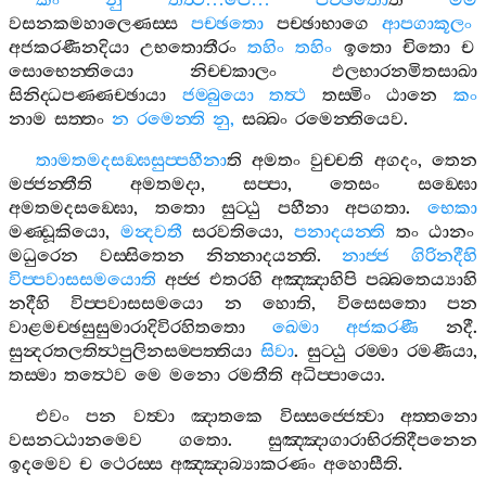
කං
නු
තත්‍ථ
…
පෙ
…
පච‍්ඡතො
ති
මම
වසනකමහාලෙණස‍්ස
පච‍්ඡතො
පච‍්ඡාභාගෙ
ආපගාකූලං
අජකරණීනදියා
උභතොතීරං
තහිං
තහිං
ඉතො
චිතො
ච
සොභෙන‍්තියො
නිච‍්චකාලං
ඵලභාරනමිතසාඛා
සිනිද‍්ධපණ‍්ණච‍්ඡායා
ජම‍්බුයො
තත්‍ථ
තස‍්මිං
ඨානෙ
කං
නාම
සත‍්තං
න
රමෙන‍්ති
නු
,
සබ‍්බං
රමෙන‍්තියෙව
.
තාමතමදසඞ‍්ඝසුප‍්පහීනා
ති
අමතං
වුච‍්චති
අගදං
,
තෙන
මජ‍්ජන‍්තීති
අමතමදා
,
සප‍්පා
,
තෙසං
සඞ‍්ඝො
අමතමදසඞ‍්ඝො
,
තතො
සුට‍්ඨු
පහීනා
අපගතා
.
භෙකා
මණ‍්ඩූකියො
,
මන්‍දවතී
සරවතියො
,
පනාදයන‍්ති
තං
ඨානං
මධුරෙන
වස‍්සිතෙන
නින‍්නාදයන‍්ති
.
නාජ‍්ජ
ගිරිනදීහි
විප‍්පවාසසමයොති
අජ‍්ජ
එතරහි
අඤ‍්ඤාහිපි
පබ‍්බතෙය්‍යාහි
නදීහි
විප‍්පවාසසමයො
න
හොති
,
විසෙසතො
පන
වාළමච‍්ඡසුසුමාරාදිවිරහිතතො
ඛෙමා
අජකරණී
නදී
.
සුන්‍දරතලතිත්‍ථපුලිනසම‍්පත‍්තියා
සිවා
.
සුට‍්ඨු
රම‍්මා
රමණීයා
,
තස‍්මා
තත්‍ථෙව
මෙ
මනො
රමතීති
අධිප‍්පායො
.
එවං
පන
වත්‍වා
ඤාතකෙ
විස‍්සජ‍්ජෙත්‍වා
අත‍්තනො
වසනට‍්ඨානමෙව
ගතො
.
සුඤ‍්ඤාගාරාභිරතිදීපනෙන
ඉදමෙව
ච
ථෙරස‍්ස
අඤ‍්ඤාබ්‍යාකරණං
අහොසීති
.