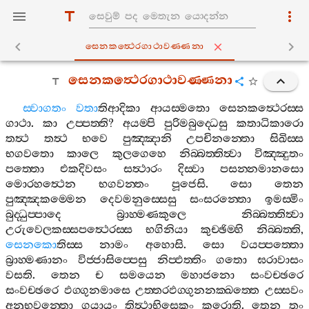
සෙනකත්‍ථෙරගාථාවණ‍්ණනා
සෙනකත්‍ථෙරගාථාවණ‍්ණනා
ස‍්වාගතං
වතා
තිආදිකා
ආයස‍්මතො
සෙනකත්‍ථෙරස‍්ස
ගාථා
.
කා
උප‍්පත‍්ති
?
අයම‍්පි
පුරිමබුද‍්ධෙසු
කතාධිකාරො
තත්‍ථ
තත්‍ථ
භවෙ
පුඤ‍්ඤානි
උපචිනන‍්තො
සිඛිස‍්ස
භගවතො
කාලෙ
කුලගෙහෙ
නිබ‍්බත‍්තිත්‍වා
විඤ‍්ඤුතං
පත‍්තො
එකදිවසං
සත්‍ථාරං
දිස‍්වා
පසන‍්නමානසො
මොරහත්‍ථෙන
භගවන‍්තං
පූජෙසි
.
සො
තෙන
පුඤ‍්ඤකම‍්මෙන
දෙවමනුස‍්සෙසු
සංසරන‍්තො
ඉමස‍්මිං
බුද‍්ධුප‍්පාදෙ
බ්‍රාහ‍්මණකුලෙ
නිබ‍්බත‍්තිත්‍වා
උරුවෙලකස‍්සපත්‍ථෙරස‍්ස
භගිනියා
කුච‍්ඡිම‍්හි
නිබ‍්බත‍්ති
,
සෙනකො
තිස‍්ස
නාමං
අහොසි
.
සො
වයප‍්පත‍්තො
බ්‍රාහ‍්මණානං
විජ‍්ජාසිප‍්පෙසු
නිප‍්ඵත‍්තිං
ගතො
ඝරාවාසං
වසති
.
තෙන
ච
සමයෙන
මහාජනො
සංවච‍්ඡරෙ
සංවච‍්ඡරෙ
ඵග‍්ගුනමාසෙ
උත‍්තරඵග‍්ගුනනක‍්ඛත‍්තෙ
උස‍්සවං
අනුභවන‍්තො
ගයායං
තිත්‍ථාභිසෙකං
කරොති
.
තෙන
තං