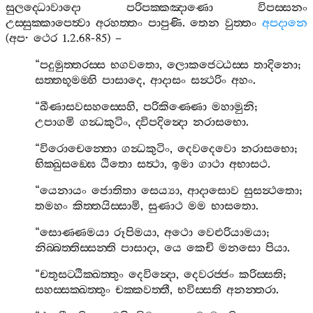
සුලද‍්ධොවාදො
පරිපක‍්කඤාණො
විපස‍්සනං
උස‍්සුක‍්කාපෙත්‍වා
අරහත‍්තං
පාපුණි
.
තෙන
වුත‍්තං
අපදානෙ
(
අප
·
ථෙර
1.2.68-85) –
“
පදුමුත‍්තරස‍්ස
භගවතො
,
ලොකජෙට‍්ඨස‍්ස
තාදිනො
;
සත‍්තභූමම‍්හි
පාසාදෙ
,
ආදාසං
සන්‍ථරිං
අහං
.
“
ඛීණාසවසහස‍්සෙහි
,
පරිකිණ‍්ණො
මහාමුනි
;
උපාගමි
ගන්‍ධකුටිං
,
ද‍්විපදින්‍දො
නරාසභො
.
“
විරොචෙන‍්තො
ගන්‍ධකුටිං
,
දෙවදෙවො
නරාසභො
;
භික‍්ඛුසඞ‍්ඝෙ
ඨිතො
සත්‍ථා
,
ඉමා
ගාථා
අභාසථ
.
“
යෙනායං
ජොතිතා
සෙය්‍යා
,
ආදාසොව
සුසන්‍ථතො
;
තමහං
කිත‍්තයිස‍්සාමි
,
සුණාථ
මම
භාසතො
.
“
සොණ‍්ණමයා
රූපිමයා
,
අථො
වෙළුරියාමයා
;
නිබ‍්බත‍්තිස‍්සන‍්ති
පාසාදා
,
යෙ
කෙචි
මනසො
පියා
.
“
චතුසට‍්ඨික‍්ඛත‍්තුං
දෙවින්‍දො
,
දෙවරජ‍්ජං
කරිස‍්සති
;
සහස‍්සක‍්ඛත‍්තුං
චක‍්කවත‍්තී
,
භවිස‍්සති
අනන‍්තරා
.