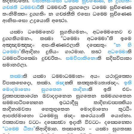
තදභාවතො
.
එසානිසංසො
ධම‍්මෙ
සුචිණ‍්ණෙ
,
න
දුග‍්ගතිං
ගච‍්ඡති
ධම‍්මචාරී
ති
ධම‍්මචාරී
පුග‍්ගලො
ධම‍්මෙ
සුචිණ‍්ණෙ
තංනිමිත‍්තං
දුග‍්ගතිං
න
ගච‍්ඡතීති
එසො
ධම‍්මෙ
සුචිණ‍්ණෙ
ආනිසංසො
උද්‍රයොති
අත්‍ථො
.
යස‍්මා
ධම‍්මෙනෙව
සුගතිගමනං
,
අධම‍්මෙනෙව
ච
දුග‍්ගතිගමනං
,
තස‍්මා
“
ධම‍්මො
අධම‍්මො
”
ති
ඉමෙ
අඤ‍්ඤමඤ‍්ඤං
අසංකිණ‍්ණඵලාති
දස‍්සෙතුං
“
න
හි
ධම‍්මො
”
තිආදිනා
දුතියං
ගාථමාහ
.
තත්‍ථ
අධම‍්මො
ති
ධම‍්මපටිපක‍්ඛො
දුච‍්චරිතං
.
සමවිපාකිනො
ති
සදිසවිපාකා
සමානඵලා
.
තස‍්මා
ති
යස‍්මා
ධම‍්මාධම‍්මානං
අයං
යථාවුත‍්තො
විපාකභෙදො
,
තස‍්මා
.
ඡන්‍ද
න‍්ති
කත‍්තුකම්‍යතාඡන්‍දං
.
ඉති
මොදමානො
සුගතෙන
තාදිනා
ති
ඉති
එවං
වුත‍්තප‍්පකාරෙන
ඔවාදදානෙන
සුගතෙන
සම‍්මග‍්ගතෙන
සම‍්මාපටිපන‍්නෙන
ඉට‍්ඨාදීසු
තාදිභාවප‍්පත‍්තියා
තාදිනාමවතා
හෙතුභූතෙන
මොදමානො
තුට‍්ඨිං
ආපජ‍්ජමානො
ධම‍්මෙසු
ඡන්‍දං
කරෙය්‍යාති
යොජනා
.
එත‍්තාවතා
වට‍්ටං
දස‍්සෙත්‍වා
ඉදානි
විවට‍්ටං
දස‍්සෙන‍්තො
“
ධම‍්මෙ
ඨිතා
”
තිආදිමාහ
.
තස‍්සත්‍ථො
–
යස‍්මා
සුගතස‍්ස