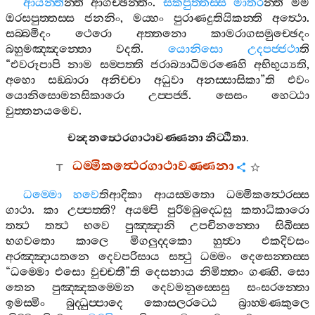
ආයන‍්ති
න‍්ති
ආගච‍්ඡන‍්තිං
.
සකපුත‍්තස‍්ස
මාතර
න‍්ති
මම
ඔරසපුත‍්තස‍්ස
ජනනිං
,
මය‍්හං
පුරාණදුතියිකන‍්ති
අත්‍ථො
.
සබ‍්බමිදං
ථෙරො
අත‍්තනො
කාමරාගසමුච‍්ඡෙදං
බහුමඤ‍්ඤන‍්තො
වදති
.
යොනිසො
උදපජ‍්ජථා
ති
“
එවරූපාපි
නාම
සම‍්පත‍්ති
ජරාබ්‍යාධිමරණෙහි
අභිභුය්‍යති
,
අහො
සඞ‍්ඛාරා
අනිච‍්චා
අධුවා
අනස‍්සාසිකා
”
ති
එවං
යොනිසොමනසිකාරො
උප‍්පජ‍්ජි
.
සෙසං
හෙට‍්ඨා
වුත‍්තනයමෙව
.
චන්‍දනත්‍ථෙරගාථාවණ‍්ණනා
නිට‍්ඨිතා
.
ධම‍්මිකත්‍ථෙරගාථාවණ‍්ණනා
ධම‍්මො
හවෙ
තිආදිකා
ආයස‍්මතො
ධම‍්මිකත්‍ථෙරස‍්ස
ගාථා
.
කා
උප‍්පත‍්ති
?
අයම‍්පි
පුරිමබුද‍්ධෙසු
කතාධිකාරො
තත්‍ථ
තත්‍ථ
භවෙ
පුඤ‍්ඤානි
උපචිනන‍්තො
සිඛිස‍්ස
භගවතො
කාලෙ
මිගලුද‍්දකො
හුත්‍වා
එකදිවසං
අරඤ‍්ඤායතනෙ
දෙවපරිසාය
සත්‍ථු
ධම‍්මං
දෙසෙන‍්තස‍්ස
“
ධම‍්මො
එසො
වුච‍්චතී
”
ති
දෙසනාය
නිමිත‍්තං
ගණ‍්හි
.
සො
තෙන
පුඤ‍්ඤකම‍්මෙන
දෙවමනුස‍්සෙසු
සංසරන‍්තො
ඉමස‍්මිං
බුද‍්ධුප‍්පාදෙ
කොසලරට‍්ඨෙ
බ්‍රාහ‍්මණකුලෙ