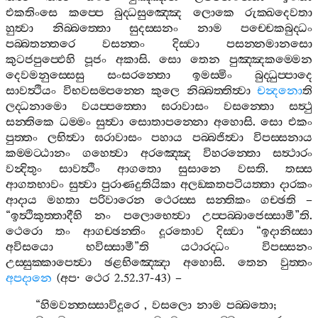
එකතිංසෙ
කප‍්පෙ
බුද‍්ධසුඤ‍්ඤෙ
ලොකෙ
රුක‍්ඛදෙවතා
හුත්‍වා
නිබ‍්බත‍්තො
සුදස‍්සනං
නාම
පච‍්චෙකබුද‍්ධං
පබ‍්බතන‍්තරෙ
වසන‍්තං
දිස‍්වා
පසන‍්නමානසො
කුටජපුප‍්ඵෙහි
පූජං
අකාසි
.
සො
තෙන
පුඤ‍්ඤකම‍්මෙන
දෙවමනුස‍්සෙසු
සංසරන‍්තො
ඉමස‍්මිං
බුද‍්ධුප‍්පාදෙ
සාවත්‍ථියං
විභවසම‍්පන‍්නෙ
කුලෙ
නිබ‍්බත‍්තිත්‍වා
චන්‍දනො
ති
ලද‍්ධනාමො
වයප‍්පත‍්තො
ඝරාවාසං
වසන‍්තො
සත්‍ථු
සන‍්තිකෙ
ධම‍්මං
සුත්‍වා
සොතාපන‍්නො
අහොසි
.
සො
එකං
පුත‍්තං
ලභිත්‍වා
ඝරාවාසං
පහාය
පබ‍්බජිත්‍වා
විපස‍්සනාය
කම‍්මට‍්ඨානං
ගහෙත්‍වා
අරඤ‍්ඤෙ
විහරන‍්තො
සත්‍ථාරං
වන්‍දිතුං
සාවත්‍ථිං
ආගතො
සුසානෙ
වසති
.
තස‍්ස
ආගතභාවං
සුත්‍වා
පුරාණදුතියිකා
අලඞ‍්කතපටියත‍්තා
දාරකං
ආදාය
මහතා
පරිවාරෙන
ථෙරස‍්ස
සන‍්තිකං
ගච‍්ඡති
–
“
ඉත්‍ථිකුත‍්තාදීහි
නං
පලොභෙත්‍වා
උප‍්පබ‍්බාජෙස‍්සාමී
”
ති
.
ථෙරො
තං
ආගච‍්ඡන‍්තිං
දූරතොව
දිස‍්වා
“
ඉදානිස‍්සා
අවිසයො
භවිස‍්සාමී
”
ති
යථාරද‍්ධං
විපස‍්සනං
උස‍්සුක‍්කාපෙත්‍වා
ඡළභිඤ‍්ඤො
අහොසි
.
තෙන
වුත‍්තං
අපදානෙ
(
අප
·
ථෙර
2.52.37-43) –
“
හිමවන‍්තස‍්සාවිදූරෙ
,
වසලො
නාම
පබ‍්බතො
;