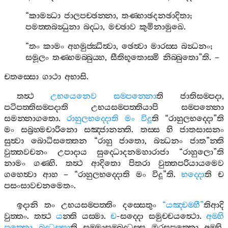
“
කාමන්‍ධා
ජාලපච‍්ඡන‍්නා
,
තණ‍්හාඡදනඡාදිතා
;
පමත‍්තබන්‍ධුනා
බද‍්ධා
,
මච‍්ඡාව
කුමිනාමුඛෙ
.
“
තං
කාමං
අහමුජ‍්ඣිත්‍වා
,
ඡෙත්‍වා
මාරස‍්ස
බන්‍ධනං
;
සමූලං
තණ‍්හමබ‍්බුය‍්හ
,
සීතිභූතොස‍්මි
නිබ‍්බුතො
”
ති
. –
චතස‍්සො
ගාථා
අභාසි
.
තත්‍ථ
උභයෙනෙව
සම‍්පන‍්නො
ති
ජාතිසම‍්පදා
,
පටිපත‍්තිසම‍්පදාති
උභයසම‍්පත‍්තියාපි
සම‍්පන‍්නො
සමන‍්නාගතො
.
රාහුලභද‍්දොති
මං
විදූ
ති
“
රාහුලභද‍්දො
”
ති
මං
සබ්‍රහ‍්මචාරිනො
සඤ‍්ජානන‍්ති
.
තස‍්ස
හි
ජාතසාසනං
සුත්‍වා
බොධිසත‍්තෙන
“
රාහු
ජාතො
,
බන්‍ධනං
ජාත
”
න‍්ති
වුත‍්තවචනං
උපාදාය
සුද‍්ධොදනමහාරාජා
“
රාහුලො
”
ති
නාමං
ගණ‍්හි
.
තත්‍ථ
ආදිතො
පිතරා
වුත‍්තපරියායමෙව
ගහෙත්‍වා
ආහ
– “
රාහුලභද‍්දොති
මං
විදූ
”
ති
.
භද‍්දො
ති
ච
පසංසාවචනමෙතං
.
ඉදානි
තං
උභයසම‍්පත‍්තිං
දස‍්සෙතුං
“
යඤ‍්චම‍්හී
”
තිආදි
වුත‍්තං
.
තත්‍ථ
ය
න‍්ති
යස‍්මා
.
ච
-
සද‍්දො
සමුච‍්චයත්‍ථො
.
අම‍්හි
පුත‍්තො
බුද‍්ධස‍්සා
ති
සම‍්මාසම‍්බුද‍්ධස‍්ස
ඔරසපුත‍්තො
අම‍්හි
.