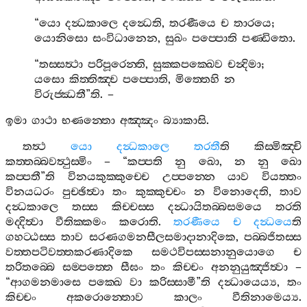
“
යො
දන්‍ධකාලෙ
දන්‍ධෙති
,
තරණීයෙ
ච
තාරයෙ
;
යොනිසො
සංවිධානෙන
,
සුඛං
පප‍්පොති
පණ‍්ඩිතො
.
“
තස‍්සත්‍ථා
පරිපූරෙන‍්ති
,
සුක‍්කපක‍්ඛෙව
චන්‍දිමා
;
යසො
කිත‍්තිඤ‍්ච
පප‍්පොති
,
මිත‍්තෙහි
න
විරුජ‍්ඣතී
”
ති
. –
ඉමා
ගාථා
භණන‍්තො
අඤ‍්ඤං
බ්‍යාකාසි
.
තත්‍ථ
යො
දන්‍ධකාලෙ
තරතී
ති
කිස‍්මිඤ‍්චි
කත‍්තබ‍්බවත්‍ථුස‍්මිං
– “
කප‍්පති
නු
ඛො
,
න
නු
ඛො
කප‍්පතී
”
ති
විනයකුක‍්කුච‍්චෙ
උප‍්පන‍්නෙ
යාව
වියත‍්තං
විනයධරං
පුච‍්ඡිත්‍වා
තං
කුක‍්කුච‍්චං
න
විනොදෙති
,
තාව
දන්‍ධකාලෙ
තස‍්ස
කිච‍්චස‍්ස
දන්‍ධායිතබ‍්බසමයෙ
තරති
මද‍්දිත්‍වා
වීතික‍්කමං
කරොති
.
තරණීයෙ
ච
දන්‍ධයෙ
ති
ගහට‍්ඨස‍්ස
තාව
සරණගමනසීලසමාදානාදිකෙ
,
පබ‍්බජිතස‍්ස
වත‍්තපටිවත‍්තකරණාදිකෙ
සමථවිපස‍්සනානුයොගෙ
ච
තරිතබ‍්බෙ
සම‍්පත‍්තෙ
සීඝං
තං
කිච‍්චං
අනනුයුඤ‍්ජිත්‍වා
–
“
ආගමනමාසෙ
පක‍්ඛෙ
වා
කරිස‍්සාමී
”
ති
දන්‍ධායෙය්‍ය
,
තං
කිච‍්චං
අකරොන‍්තොව
කාලං
වීතිනාමෙය්‍ය
.