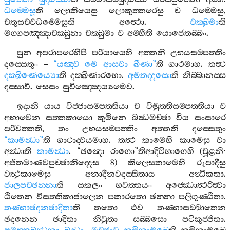
ධම‍්මෙසූ
ති
ලොකියෙසු
ලොකුත‍්තරෙසු
ච
ධම‍්මෙසු
,
චතුසච‍්චධම‍්මෙසූති
අත්‍ථො
.
චක‍්ඛුමා
ති
මග‍්ගපඤ‍්ඤාචක‍්ඛුනා
චක‍්ඛුමා
ච
අම‍්හීති
යොජෙතබ‍්බං
.
පුන
අපරාපරෙහිපි
පරියායෙහි
අත‍්තනි
උභයසම‍්පත‍්තිං
දස‍්සෙතුං
–
“
යඤ‍්ච
මෙ
ආසවා
ඛීණා
”
ති
ගාථමාහ
.
තත්‍ථ
දක‍්ඛිණෙය්‍යො
ති
දක‍්ඛිණාරහො
.
අමතද‍්දසො
ති
නිබ‍්බානස‍්ස
දස‍්සාවී
.
සෙසං
සුවිඤ‍්ඤෙය්‍යමෙව
.
ඉදානි
යාය
විජ‍්ජාසම‍්පත‍්තියා
ච
විමුත‍්තිසම‍්පත‍්තියා
ච
අභාවෙන
සත‍්තකායො
කුමිනෙ
බන්‍ධමච‍්ඡා
විය
සංසාරෙ
පරිවත‍්තති
,
තං
උභයසම‍්පත‍්තිං
අත‍්තනි
දස‍්සෙතුං
“
කාමන්‍ධා
”
ති
ගාථාද‍්වයමාහ
.
තත්‍ථ
කාමෙහි
කාමෙසු
වා
අන්‍ධාති
කාමන්‍ධා
. “
ඡන්‍දො
රාගො
”
තිආදිවිභාගෙහි
(
චූළනි
·
අජිතමාණවපුච‍්ඡානිද‍්දෙස
8)
කිලෙසකාමෙහි
රූපාදීසු
වත්‍ථුකාමෙසු
අනාදීනවදස‍්සිතාය
අන්‍ධීකතා
.
ජාලපච‍්ඡන‍්නා
ති
සකලං
භවත‍්තයං
අජ‍්ඣොත්‍ථරිත්‍වා
ඨිතෙන
විසත‍්තිකාජාලෙන
පකාරතො
ඡන‍්නා
පලිගුණ‍්ඨිතා
.
තණ‍්හාඡදනඡාදිතා
ති
තතො
එව
තණ‍්හාසඞ‍්ඛාතෙන
ඡදනෙන
ඡාදිතා
නිවුතා
සබ‍්බසො
පටිකුජ‍්ජිතා
.