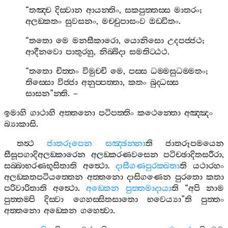
“
තඤ‍්ච
දිස‍්වාන
ආයන‍්තිං
,
සකපුත‍්තස‍්ස
මාතරං
;
අලඞ‍්කතං
සුවසනං
,
මච‍්චුපාසංව
ඔඩ‍්ඩිතං
.
“
තතො
මෙ
මනසීකාරො
,
යොනිසො
උදපජ‍්ජථ
;
ආදීනවො
පාතුරහු
,
නිබ‍්බිදා
සමතිට‍්ඨථ
.
“
තතො
චිත‍්තං
විමුච‍්චි
මෙ
,
පස‍්ස
ධම‍්මසුධම‍්මතං
;
තිස‍්සො
විජ‍්ජා
අනුප‍්පත‍්තා
,
කතං
බුද‍්ධස‍්ස
සාසන
”
න‍්ති
. –
ඉමාහි
ගාථාහි
අත‍්තනො
පටිපත‍්තිං
කථෙන‍්තො
අඤ‍්ඤං
බ්‍යාකාසි
.
තත්‍ථ
ජාතරූපෙන
සඤ‍්ඡන‍්නා
ති
ජාතරූපමයෙන
සීසූපගාදිඅලඞ‍්කාරෙන
අලඞ‍්කරණවසෙන
පටිච‍්ඡාදිතසරීරා
,
සබ‍්බාභරණභූසිතාති
අත්‍ථො
.
දාසීගණපුරක‍්ඛතා
ති
යථාරහං
අලඞ‍්කතපටියත‍්තෙන
අත‍්තනො
දාසිගණෙන
පුරතො
කතා
පරිවාරිතාති
අත්‍ථො
.
අඞ‍්කෙන
පුත‍්තමාදායා
ති
“
අපි
නාම
පුත‍්තම‍්පි
දිස‍්වා
ගෙහස‍්සිතසාතො
භවෙය්‍යා
”
ති
පුත‍්තං
අත‍්තනො
අඞ‍්කෙන
ගහෙත්‍වා
.