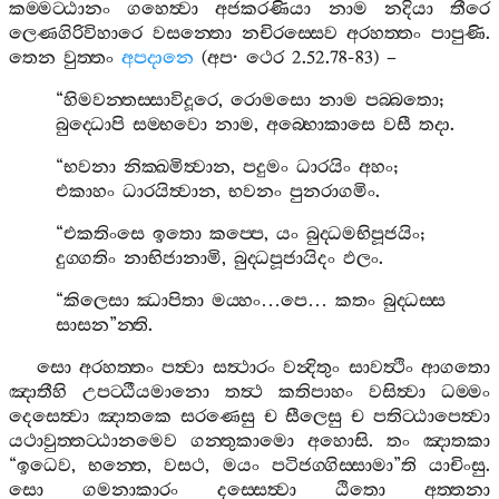
කම‍්මට‍්ඨානං
ගහෙත්‍වා
අජකරණියා
නාම
නදියා
තීරෙ
ලෙණගිරිවිහාරෙ
වසන‍්තො
නචිරස‍්සෙව
අරහත‍්තං
පාපුණි
.
තෙන
වුත‍්තං
අපදානෙ
(
අප
·
ථෙර
2.52.78-83) –
“
හිමවන‍්තස‍්සාවිදූරෙ
,
රොමසො
නාම
පබ‍්බතො
;
බුද‍්ධොපි
සම‍්භවො
නාම
,
අබ‍්භොකාසෙ
වසී
තදා
.
“
භවනා
නික‍්ඛමිත්‍වාන
,
පදුමං
ධාරයිං
අහං
;
එකාහං
ධාරයිත්‍වාන
,
භවනං
පුනරාගමිං
.
“
එකතිංසෙ
ඉතො
කප‍්පෙ
,
යං
බුද‍්ධමභිපූජයිං
;
දුග‍්ගතිං
නාභිජානාමි
,
බුද‍්ධපූජායිදං
ඵලං
.
“
කිලෙසා
ඣාපිතා
මය‍්හං
…
පෙ
…
කතං
බුද‍්ධස‍්ස
සාසන
”
න‍්ති
.
සො
අරහත‍්තං
පත්‍වා
සත්‍ථාරං
වන්‍දිතුං
සාවත්‍ථිං
ආගතො
ඤාතීහි
උපට‍්ඨීයමානො
තත්‍ථ
කතිපාහං
වසිත්‍වා
ධම‍්මං
දෙසෙත්‍වා
ඤාතකෙ
සරණෙසු
ච
සීලෙසු
ච
පතිට‍්ඨාපෙත්‍වා
යථාවුත‍්තට‍්ඨානමෙව
ගන‍්තුකාමො
අහොසි
.
තං
ඤාතකා
“
ඉධෙව
,
භන‍්තෙ
,
වසථ
,
මයං
පටිජග‍්ගිස‍්සාමා
”
ති
යාචිංසු
.
සො
ගමනාකාරං
දස‍්සෙත්‍වා
ඨිතො
අත‍්තනා