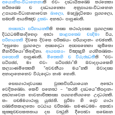
අයොනිසංවිධානෙනා
ති
එවං
දන්‍ධායිතබ‍්බෙ
තරන‍්තො
තරිතබ‍්බෙ
ච
දන්‍ධායන‍්තො
අනුපායසංවිධානෙන
උපායසංවිධානාභාවෙන
බාලො
,
මන්‍දබුද‍්ධිකො
පුග‍්ගලො
,
සම‍්පති
ආයතිඤ‍්ච
දුක‍්ඛං
අනත්‍ථං
පාපුණාති
.
තස‍්සත්‍ථා
පරිහායන‍්තී
ති
තස‍්ස
තථාරූපස‍්ස
පුග‍්ගලස‍්ස
දිට‍්ඨධම‍්මිකාදිභෙදා
අත්‍ථා
කාළපක‍්ඛෙ
චන්‍දිමා
විය
,
පරිහායන‍්ති
දිවසෙ
දිවසෙ
පරික‍්ඛයං
පරියාදානං
ගච‍්ඡන‍්ති
.
“
අසුකො
පුග‍්ගලො
අස‍්සද‍්ධො
අප‍්පසන‍්නො
කුසීතො
හීනවීරියො
”
තිආදිනා
.
ආයසක්‍යං
විඤ‍්ඤූහි
ගරහිතබ‍්බතං
පප‍්පොති
පාපුණාති
.
මිත‍්තෙහි
ච
විරුජ‍්ඣතී
ති
“
එවං
පටිපජ‍්ජ
,
මා
එවං
පටිපජ‍්ජා
”
ති
ඔවාදදායකෙහි
කල්‍යාණමිත‍්තෙහි
“
අවචනීයා
මය
”
න‍්ති
ඔවාදස‍්ස
අනාදානෙනෙව
විරුද‍්ධො
නාම
හොති
.
සෙසගාථාද‍්වයස‍්ස
වුත‍්තවිපරියායෙන
අත්‍ථො
වෙදිතබ‍්බො
.
කෙචි
පනෙත්‍ථ
– “
තරති
දන්‍ධයෙ
”
තිපදානං
අත්‍ථභාවෙන
භාවනාචිත‍්තස‍්ස
පග‍්ගහනිග‍්ගහෙ
උද‍්ධරන‍්ති
.
තං
පච‍්ඡිමගාථාසු
යුජ‍්ජති
.
පුරිමා
හි
ද‍්වෙ
ගාථා
පබ‍්බජිතකාලතො
පට‍්ඨාය
චරිතබ‍්බං
සමණධම‍්මං
අකත්‍වා
කුක‍්කුච‍්චපකතතාය
දස
වත්‍ථූනි
දීපෙත්‍වා
සඞ‍්ඝෙන