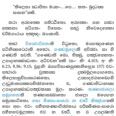
“
කිලෙසා
ඣාපිතා
මය‍්හං
…
පෙ
…
කතං
බුද‍්ධස‍්ස
සාසන
”
න‍්ති
.
තථා
අරහත‍්තෙ
පතිට‍්ඨිතො
.
අරහත‍්තං
පන
පත්‍වා
අත‍්තනා
අධිගතං
විසෙසං
සත්‍ථු
නිවෙදෙන‍්තො
චරිමගාථාය
අඤ‍්ඤං
බ්‍යාකාසි
.
තත්‍ථ
විප‍්ඵොටිතො
ති
විධුතො
,
මග‍්ගඤාණෙන
පටිනිස‍්සට‍්ඨොති
අත්‍ථො
.
ගණ‍්ඩමූලො
ති
අවිජ‍්ජා
.
සා
හි
ගණ‍්ඩති
සවති
. “
ගණ‍්ඩොති
ඛො
,
භික‍්ඛු
,
පඤ‍්චන‍්නෙතං
උපාදානක‍්ඛන්‍ධානං
අධිවචන
”
න‍්ති
(
සං
·
නි
· 4.103;
අ
·
නි
·
6.23; 8.56; 9.15;
චූළනි
·
ඛග‍්ගවිසාණසුත‍්තනිද‍්දෙස
137)
එවං
සත්‍ථාරා
වුත‍්තස‍්ස
දුක‍්ඛමූලයොගතො
,
කිලෙසාසුචිපග‍්ඝරණතො
,
උප‍්පාදජරාභඞ‍්ගෙහි
උද‍්ධුමාතපක‍්කපභිජ‍්ජනතො
ච
,
ගණ‍්ඩාභිධානස‍්ස
උපාදානක‍්ඛන්‍ධපඤ‍්චකස‍්ස
මූලං
කාරණං
තණ‍්හාජාලො
සමූහතො
ති
තණ‍්හාසඞ‍්ඛාතො
ජාලො
මග‍්ගෙන
සමුග‍්ඝාටිතො
.
සො
ඛීණසංසාරො
න
චත්‍ථි
කිඤ‍්චන
න‍්ති
සො
අහං
එවං
පහීනතණ‍්හාවිජ‍්ජතාය
පරික‍්ඛීණසංසාරො
පහීනභවමූලත‍්තා
එව
න
චත්‍ථි
,
න
ච
උපලබ‍්භති