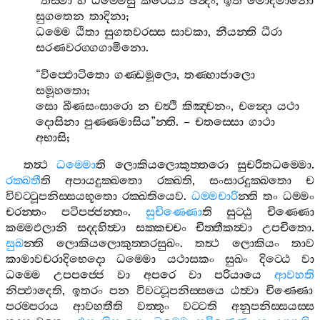
“
තස‍්මා
හි
ධම‍්මෙසු
කරෙය්‍ය
ඡන්‍දං
,
ඉති
මොදමානො
සුගතෙන
තාදිනා
;
ධම‍්මෙ
ඨිතා
සුගතවරස‍්ස
සාවකා
,
නීයන‍්ති
ධීරා
සරණවරග‍්ගගාමිනො
.
“
විප‍්ඵොටිතො
ගණ‍්ඩමූලො
,
තණ‍්හාජාලො
සමූහතො
;
සො
ඛීණසංසාරො
න
චත්‍ථි
කිඤ‍්චනං
,
චන්‍දො
යථා
දොසිනා
පුණ‍්ණමාසිය
”
න‍්ති
. –
චතස‍්සො
ගාථා
අභාසි
;
තත්‍ථ
ධම‍්මො
ති
ලොකියලොකුත‍්තරො
සුචරිතධම‍්මො
.
රක‍්ඛතී
ති
අපායදුක‍්ඛතො
රක‍්ඛති
,
සංසාරදුක‍්ඛතො
ච
විවට‍්ටූපනිස‍්සයභූතො
රක‍්ඛතියෙව
.
ධම‍්මචාරි
න‍්ති
තං
ධම‍්මං
චරන‍්තං
පටිපජ‍්ජන‍්තං
.
සුචිණ‍්ණො
ති
සුට‍්ඨු
චිණ‍්ණො
කම‍්මඵලානි
සද‍්දහිත්‍වා
සක‍්කච‍්චං
චිත‍්තීකත්‍වා
උපචිතො
.
සුඛ
න‍්ති
ලොකියලොකුත‍්තරසුඛං
.
තත්‍ථ
ලොකියං
තාව
කාමාවචරාදිභෙදො
ධම‍්මො
යථාසකං
සුඛං
දිට‍්ඨෙ
වා
ධම‍්මෙ
උපපජ‍්ජෙ
වා
අපරෙ
වා
පරියායෙ
ආවහති
නිප‍්ඵාදෙති
,
ඉතරං
පන
විවට‍්ටූපනිස‍්සයෙ
ඨත්‍වා
චිණ‍්ණො
පරම‍්පරාය
ආවහතීති
වත‍්තුං
වට‍්ටති
අනුපනිස‍්සයස‍්ස