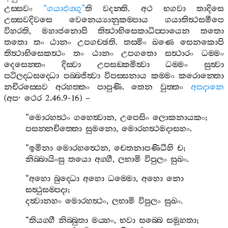
උස‍්සවං
“
ගයාඵග‍්ගූ
”
ති
වදන‍්ති
.
අථ
භගවා
තාදිසෙ
උස‍්සවදිවසෙ
වෙනෙය්‍යානුකම‍්පාය
ගයාතිත්‍ථසමීපෙ
විහරති
,
මහාජනොපි
තිත්‍ථාභිසෙකාධිප‍්පායෙන
තතො
තතො
තං
ඨානං
උපගච‍්ඡති
.
තස‍්මිං
ඛණෙ
සෙනකොපි
තිත්‍ථාභිසෙකත්‍ථං
තං
ඨානං
උපගතො
සත්‍ථාරං
ධම‍්මං
දෙසෙන‍්තං
දිස‍්වා
උපසඞ‍්කමිත්‍වා
ධම‍්මං
සුත්‍වා
පටිලද‍්ධසද‍්ධො
පබ‍්බජිත්‍වා
විපස‍්සනාය
කම‍්මං
කරොන‍්තො
නචිරස‍්සෙව
අරහත‍්තං
පාපුණි
.
තෙන
වුත‍්තං
අපදානෙ
(
අප
·
ථෙර
2.46.9-16) –
“
මොරහත්‍ථං
ගහෙත්‍වාන
,
උපෙසිං
ලොකනායකං
;
පසන‍්නචිත‍්තො
සුමනො
,
මොරහත්‍ථමදාසහං
.
“
ඉමිනා
මොරහත්‍ථෙන
,
චෙතනාපණිධීහි
ච
;
නිබ‍්බායිංසු
තයො
අග‍්ගී
,
ලභාමි
විපුලං
සුඛං
.
“
අහො
බුද‍්ධො
අහො
ධම‍්මො
,
අහො
නො
සත්‍ථුසම‍්පදා
;
දත්‍වානහං
මොරහත්‍ථං
,
ලභාමි
විපුලං
සුඛං
.
“
තියග‍්ගී
නිබ‍්බුතා
මය‍්හං
,
භවා
සබ‍්බෙ
සමූහතා
;