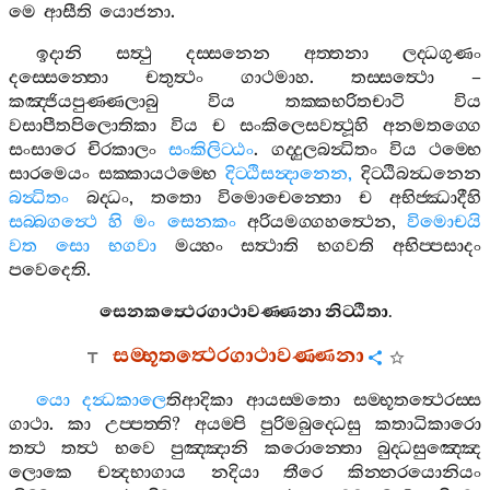
මෙ
ආසීති
යොජනා
.
ඉදානි
සත්‍ථු
දස‍්සනෙන
අත‍්තනා
ලද‍්ධගුණං
දස‍්සෙන‍්තො
චතුත්‍ථං
ගාථමාහ
.
තස‍්සත්‍ථො
–
කඤ‍්ජියපුණ‍්ණලාබු
විය
තක‍්කභරිතචාටි
විය
වසාපීතපිලොතිකා
විය
ච
සංකිලෙසවත්‍ථූහි
අනමතග‍්ගෙ
සංසාරෙ
චිරකාලං
සංකිලිට‍්ඨං
.
ගද‍්දුලබන්‍ධිතං
විය
ථම‍්භෙ
සාරමෙයං
සක‍්කායථම‍්භෙ
දිට‍්ඨිසන්‍දානෙන
,
දිට‍්ඨිබන්‍ධනෙන
බන්‍ධිතං
බද‍්ධං
,
තතො
විමොචෙන‍්තො
ච
අභිජ‍්ඣාදීහි
සබ‍්බගන්‍ථෙ
හි
මං
සෙනකං
අරියමග‍්ගහත්‍ථෙන
,
විමොචයි
වත
සො
භගවා
මය‍්හං
සත්‍ථාති
භගවති
අභිප‍්පසාදං
පවෙදෙති
.
සෙනකත්‍ථෙරගාථාවණ‍්ණනා
නිට‍්ඨිතා
.
සම‍්භූතත්‍ථෙරගාථාවණ‍්ණනා
යො
දන්‍ධකාලෙ
තිආදිකා
ආයස‍්මතො
සම‍්භූතත්‍ථෙරස‍්ස
ගාථා
.
කා
උප‍්පත‍්ති
?
අයම‍්පි
පුරිමබුද‍්ධෙසු
කතාධිකාරො
තත්‍ථ
තත්‍ථ
භවෙ
පුඤ‍්ඤානි
කරොන‍්තො
බුද‍්ධසුඤ‍්ඤෙ
ලොකෙ
චන්‍දභාගාය
නදියා
තීරෙ
කින‍්නරයොනියං