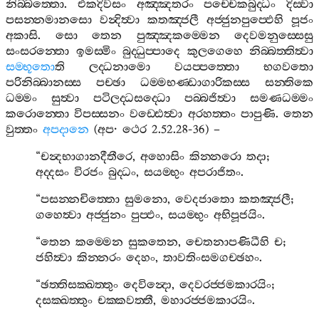
නිබ‍්බත‍්තො
.
එකදිවසං
අඤ‍්ඤතරං
පච‍්චෙකබුද‍්ධං
දිස‍්වා
පසන‍්නමානසො
වන්‍දිත්‍වා
කතඤ‍්ජලී
අජ‍්ජුනපුප‍්ඵෙහි
පූජං
අකාසි
.
සො
තෙන
පුඤ‍්ඤකම‍්මෙන
දෙවමනුස‍්සෙසු
සංසරන‍්තො
ඉමස‍්මිං
බුද‍්ධුප‍්පාදෙ
කුලගෙහෙ
නිබ‍්බත‍්තිත්‍වා
සම‍්භූතො
ති
ලද‍්ධනාමො
වයප‍්පත‍්තො
භගවතො
පරිනිබ‍්බානස‍්ස
පච‍්ඡා
ධම‍්මභණ‍්ඩාගාරිකස‍්ස
සන‍්තිකෙ
ධම‍්මං
සුත්‍වා
පටිලද‍්ධසද‍්ධො
පබ‍්බජිත්‍වා
සමණධම‍්මං
කරොන‍්තො
විපස‍්සනං
වඩ‍්ඪෙත්‍වා
අරහත‍්තං
පාපුණි
.
තෙන
වුත‍්තං
අපදානෙ
(
අප
·
ථෙර
2.52.28-36) –
“
චන්‍දභාගානදීතීරෙ
,
අහොසිං
කින‍්නරො
තදා
;
අද‍්දසං
විරජං
බුද‍්ධං
,
සයම‍්භුං
අපරාජිතං
.
“
පසන‍්නචිත‍්තො
සුමනො
,
වෙදජාතො
කතඤ‍්ජලී
;
ගහෙත්‍වා
අජ‍්ජුනං
පුප‍්ඵං
,
සයම‍්භුං
අභිපූජයිං
.
“
තෙන
කම‍්මෙන
සුකතෙන
,
චෙතනාපණිධීහි
ච
;
ජහිත්‍වා
කින‍්නරං
දෙහං
,
තාවතිංසමගච‍්ඡහං
.
“
ඡත‍්තිසක‍්ඛත‍්තුං
දෙවින්‍දො
,
දෙවරජ‍්ජමකාරයිං
;
දසක‍්ඛත‍්තුං
චක‍්කවත‍්තී
,
මහාරජ‍්ජමකාරයිං
.