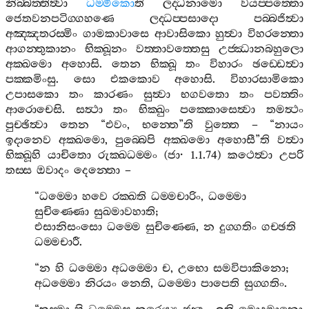
නිබ‍්බත‍්තිත්‍වා
ධම‍්මිකො
ති
ලද‍්ධනාමො
වයප‍්පත‍්තො
ජෙතවනපටිග‍්ගහණෙ
ලද‍්ධප‍්පසාදො
පබ‍්බජිත්‍වා
අඤ‍්ඤතරස‍්මිං
ගාමකාවාසෙ
ආවාසිකො
හුත්‍වා
විහරන‍්තො
ආගන‍්තුකානං
භික‍්ඛූනං
වත‍්තාවත‍්තෙසු
උජ‍්ඣානබහුලො
අක‍්ඛමො
අහොසි
.
තෙන
භික‍්ඛූ
තං
විහාරං
ඡඩ‍්ඩෙත්‍වා
පක‍්කමිංසු
.
සො
එකකොව
අහොසි
.
විහාරසාමිකො
උපාසකො
තං
කාරණං
සුත්‍වා
භගවතො
තං
පවත‍්තිං
ආරොචෙසි
.
සත්‍ථා
තං
භික‍්ඛුං
පක‍්කොසෙත්‍වා
තමත්‍ථං
පුච‍්ඡිත්‍වා
තෙන
“
එවං
,
භන‍්තෙ
”
ති
වුත‍්තෙ
– “
නායං
ඉදානෙව
අක‍්ඛමො
,
පුබ‍්බෙපි
අක‍්ඛමො
අහොසී
”
ති
වත්‍වා
භික‍්ඛූහි
යාචිතො
රුක‍්ඛධම‍්මං
(
ජා
· 1.1.74)
කථෙත්‍වා
උපරි
තස‍්ස
ඔවාදං
දෙන‍්තො
–
“
ධම‍්මො
හවෙ
රක‍්ඛති
ධම‍්මචාරිං
,
ධම‍්මො
සුචිණ‍්ණො
සුඛමාවහාති
;
එසානිසංසො
ධම‍්මෙ
සුචිණ‍්ණෙ
,
න
දුග‍්ගතිං
ගච‍්ඡති
ධම‍්මචාරී
.
“
න
හි
ධම‍්මො
අධම‍්මො
ච
,
උභො
සමවිපාකිනො
;
අධම‍්මො
නිරයං
නෙති
,
ධම‍්මො
පාපෙති
සුග‍්ගතිං
.