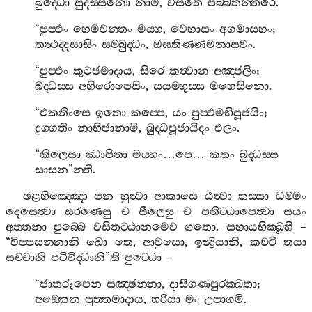
බුද‍්ධො
සුදස‍්සනො
නාම
,
වසතෙ
පබ‍්බතන‍්තරෙ
.
“
පුප‍්ඵං
හෙමවන‍්තං
මය‍්හ
,
වෙහාසං
අගමාසහං
;
තත්‍ථද‍්දසාසිං
සම‍්බුද‍්ධං
,
ඔඝතිණ‍්ණමනාසවං
.
“
පුප‍්ඵං
කුටජමාදාය
,
සිරෙ
කත්‍වාන
අඤ‍්ජලිං
;
බුද‍්ධස‍්ස
අභිරොපෙසිං
,
සයම‍්භුස‍්ස
මහෙසිනො
.
“
එකතිංසෙ
ඉතො
කප‍්පෙ
,
යං
පුප‍්ඵමභිපූජයිං
;
දුග‍්ගතිං
නාභිජානාමි
,
බුද‍්ධපූජායිදං
ඵලං
.
“
කිලෙසා
ඣාපිතා
මය‍්හං
…
පෙ
…
කතං
බුද‍්ධස‍්ස
සාසන
”
න‍්ති
.
ඡළභිඤ‍්ඤො
පන
හුත්‍වා
ආකාසෙ
ඨත්‍වා
තස‍්සා
ධම‍්මං
දෙසෙත්‍වා
සරණෙසු
ච
සීලෙසු
ච
පතිට‍්ඨාපෙත්‍වා
සයං
අත‍්තනා
පුබ‍්බෙ
වසිතට‍්ඨානමෙව
ගතො
.
සහායභික‍්ඛූහි
–
“
විප‍්පසන‍්නානි
ඛො
තෙ
,
ආවුසො
,
ඉන්‍ද්‍රියානි
,
කච‍්චි
තයා
සච‍්චානි
පටිවිද‍්ධානී
”
ති
පුට‍්ඨො
–
“
ජාතරූපෙන
සඤ‍්ඡන‍්නා
,
දාසීගණපුරක‍්ඛතා
;
අඞ‍්කෙන
පුත‍්තමාදාය
,
භරියා
මං
උපාගමි
.