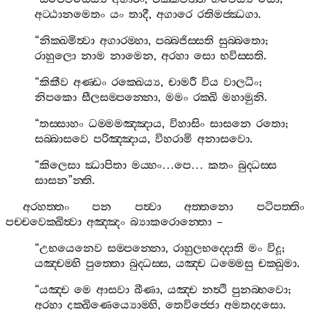
අට‍්ඨානමෙතං
යං
තාදී
,
අගාරෙ
රතිමජ‍්ඣගා
.
“
නික‍්ඛමිත්‍වා
අගාරම‍්හා
,
පබ‍්බජිස‍්සති
සුබ‍්බතො
;
රාහුලො
නාම
නාමෙන
,
අරහා
සො
භවිස‍්සති
.
“
කිකීව
අණ‍්ඩං
රක‍්ඛෙය්‍ය
,
චාමරී
විය
වාලධිං
;
නිපකො
සීලසම‍්පන‍්නො
,
මමං
රක‍්ඛි
මහාමුනි
.
“
තස‍්සාහං
ධම‍්මමඤ‍්ඤාය
,
විහාසිං
සාසනෙ
රතො
;
සබ‍්බාසවෙ
පරිඤ‍්ඤාය
,
විහරාමි
අනාසවො
.
“
කිලෙසා
ඣාපිතා
මය‍්හං
…
පෙ
…
කතං
බුද‍්ධස‍්ස
සාසන
”
න‍්ති
.
අරහත‍්තං
පන
පත්‍වා
අත‍්තනො
පටිපත‍්තිං
පච‍්චවෙක‍්ඛිත්‍වා
අඤ‍්ඤං
බ්‍යාකරොන‍්තො
–
“
උභයෙනෙව
සම‍්පන‍්නො
,
රාහුලභද‍්දොති
මං
විදූ
;
යඤ‍්චම‍්හි
පුත‍්තො
බුද‍්ධස‍්ස
,
යඤ‍්ච
ධම‍්මෙසු
චක‍්ඛුමා
.
“
යඤ‍්ච
මෙ
ආසවා
ඛීණා
,
යඤ‍්ච
නත්‍ථි
පුනබ‍්භවො
;
අරහා
දක‍්ඛිණෙය්‍යොම‍්හි
,
තෙවිජ‍්ජො
අමතද‍්දසො
.