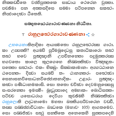
නික‍්කඩ‍්ඪිතෙ
වජ‍්ජිපුත‍්තකෙ
සන්‍ධාය
ථෙරෙන
වුත‍්තා
.
පච‍්ඡිමා
පන
අත‍්තසදිසෙ
සම‍්මා
පටිපන‍්නෙ
සකත්‍ථං
නිප‍්ඵාදෙත්‍වා
ඨිතෙති
.
සම‍්භූතත්‍ථෙරගාථාවණ‍්ණනා
නිට‍්ඨිතා
.
රාහුලත්‍ථෙරගාථාවණ‍්ණනා
උභයෙනා
තිආදිකා
ආයස‍්මතො
රාහුලත්‍ථෙරස‍්ස
ගාථා
.
කා
උප‍්පත‍්ති
?
අයම‍්පි
පුරිමබුද‍්ධෙසු
කතාධිකාරො
තත්‍ථ
තත්‍ථ
භවෙ
පුඤ‍්ඤානි
උපචිනන‍්තො
පදුමුත‍්තරස‍්ස
භගවතො
කාලෙ
කුලගෙහෙ
නිබ‍්බත‍්තිත්‍වා
විඤ‍්ඤුතං
පත‍්තො
සත්‍ථාරං
එකං
භික‍්ඛුං
සික‍්ඛාකාමානං
අග‍්ගට‍්ඨානෙ
ඨපෙන‍්තං
දිස‍්වා
සයම‍්පි
තං
ඨානන‍්තරං
පත්‍ථෙත්‍වා
සෙනාසනවිසොධනවිජ‍්ජොතනාදිකං
උළාරං
පුඤ‍්ඤං
කත්‍වා
පණිධානමකාසි
.
සො
තතො
චවිත්‍වා
දෙවමනුස‍්සෙසු
සංසරන‍්තො
ඉමස‍්මිං
බුද‍්ධුප‍්පාදෙ
අම‍්හාකං
බොධිසත‍්තං
පටිච‍්ච
යසොධරාය
දෙවියා
කුච‍්ඡිම‍්හි
නිබ‍්බත‍්තිත්‍වා
රාහුලො
ති
ලද‍්ධනාමො
මහතා
ඛත‍්තියපරිවාරෙන
වඩ‍්ඪි
,
තස‍්ස
පබ‍්බජ‍්ජාවිධානං
ඛන්‍ධකෙ
(
මහාව
· 105)
ආගතමෙව
.
සො
පබ‍්බජිත්‍වා
සත්‍ථු
සන‍්තිකෙ
අනෙකෙහි
සුත‍්තපදෙහි