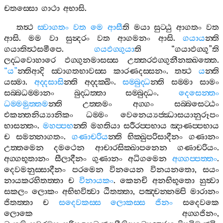
චතස‍්සො
ගාථා
අභාසි
.
තත්‍ථ
ස‍්වාගතං
වත
මෙ
ආසී
ති
මයා
සුට‍්ඨු
ආගතං
වත
ආසි
.
මම
වා
සුන්‍දරං
වත
ආගමනං
ආසි
.
ගයාය
න‍්ති
ගයාතිත්‍ථසමීපෙ
.
ගයඵග‍්ගුයා
ති
“
ගයාඵග‍්ගූ
”
ති
ලද‍්ධවොහාරෙ
ඵග‍්ගුනමාසස‍්ස
උත‍්තරඵග‍්ගුනීනක‍්ඛත‍්තෙ
.
“
ය
”
න‍්තිආදි
ස‍්වාගතභාවස‍්ස
කාරණදස‍්සනං
.
තත්‍ථ
ය
න‍්ති
යස‍්මා
.
අද‍්දසාසි
න‍්ති
අද‍්දක‍්ඛිං
.
සම‍්බුද‍්ධ
න‍්ති
සම‍්මා
සාමං
සබ‍්බධම‍්මානං
බුද‍්ධත‍්තා
සම‍්බුද‍්ධං
.
දෙසෙන‍්තං
ධම‍්මමුත‍්තම
න‍්ති
උත‍්තමං
අග‍්ගං
සබ‍්බසෙට‍්ඨං
එකන‍්තනිය්‍යානිකං
ධම‍්මං
වෙනෙය්‍යජ‍්ඣාසයානුරූපං
භාසන‍්තං
.
මහප‍්පභ
න‍්ති
මහතියා
සරීරප‍්පභාය
ඤාණප‍්පභාය
ච
සමන‍්නාගතං
.
ගණාචරිය
න‍්ති
භික‍්ඛුපරිසාදීනං
ගණානං
උත‍්තමෙන
දමථෙන
ආචාරසික‍්ඛාපනෙන
ගණාචරියං
.
අග‍්ගභූතානං
සීලාදීනං
ගුණානං
අධිගමෙන
අග‍්ගප‍්පත‍්තං
.
දෙවමනුස‍්සාදීනං
පරමෙන
විනයෙන
විනයනතො
,
සයං
නායකරහිතත‍්තා
ච
විනායකං
.
කෙනචි
අනභිභූතො
හුත්‍වා
සකලං
ලොකං
අභිභවිත්‍වා
ඨිතත‍්තා
,
පඤ‍්චන‍්නම‍්පි
මාරානං
ජිතත‍්තා
ච
සදෙවකස‍්ස
ලොකස‍්ස
ජිනං
සදෙවකෙ
ලොකෙ
අග‍්ගජිනං
,