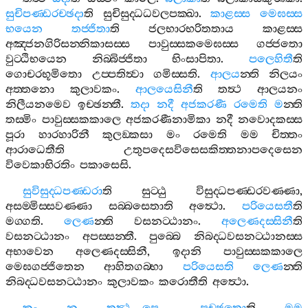
සුචිපණ‍්ඩරච‍්ඡදා
ති
සුචිසුද‍්ධධවලපක‍්ඛා
.
කාළස‍්ස
මෙඝස‍්ස
භයෙන
තජ‍්ජිතා
ති
ජලභාරභරිතතාය
කාළස‍්ස
අඤ‍්ජනගිරිසන‍්නිකාසස‍්ස
පාවුස‍්සකමෙඝස‍්ස
ගජ‍්ජතො
වුට‍්ඨිභයෙන
නිබ‍්බිජ‍්ජිතා
භිංසාපිතා
.
පලෙහිතී
ති
ගොචරභූමිතො
උප‍්පතිත්‍වා
ගමිස‍්සති
.
ආලය
න‍්ති
නිලයං
අත‍්තනො
කුලාවකං
.
ආලයෙසිනී
ති
තත්‍ථ
ආලයනං
නිලීයනමෙව
ඉච‍්ඡන‍්තී
.
තදා
නදී
අජකරණී
රමෙති
ම
න‍්ති
තස‍්මිං
පාවුස‍්සකකාලෙ
අජකරණීනාමිකා
නදී
නවොදකස‍්ස
පූරා
හාරහාරිනී
කුලඞ‍්කසා
මං
රමෙති
මම
චිත‍්තං
ආරාධෙතීති
උතුපදෙසවිසෙසකිත‍්තනාපදෙසෙන
විවෙකාභිරතිං
පකාසෙසි
.
සුවිසුද‍්ධපණ‍්ඩරා
ති
සුට‍්ඨු
විසුද‍්ධපණ‍්ඩරවණ‍්ණා
,
අසම‍්මිස‍්සවණ‍්ණා
සබ‍්බසෙතාති
අත්‍ථො
.
පරියෙසතී
ති
මග‍්ගති
.
ලෙණ
න‍්ති
වසනට‍්ඨානං
.
අලෙණදස‍්සිනී
ති
වසනට‍්ඨානං
අපස‍්සන‍්තී
.
පුබ‍්බෙ
නිබද‍්ධවසනට‍්ඨානස‍්ස
අභාවෙන
අලෙණදස‍්සිනී
,
ඉදානි
පාවුස‍්සකකාලෙ
මෙඝගජ‍්ජිතෙන
ආහිතගබ‍්භා
පරියෙසති
ලෙණ
න‍්ති
නිබද‍්ධවසනට‍්ඨානං
කුලාවකං
කරොතීති
අත්‍ථො
.