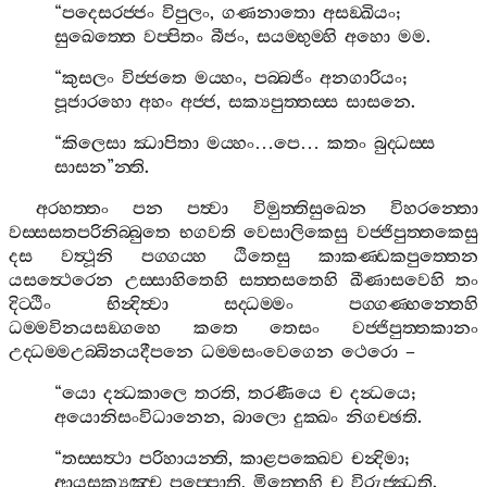
“
පදෙසරජ‍්ජං
විපුලං
,
ගණනාතො
අසඞ‍්ඛියං
;
සුඛෙත‍්තෙ
වප‍්පිතං
බීජං
,
සයම‍්භුම‍්හි
අහො
මම
.
“
කුසලං
විජ‍්ජතෙ
මය‍්හං
,
පබ‍්බජිං
අනගාරියං
;
පූජාරහො
අහං
අජ‍්ජ
,
සක්‍යපුත‍්තස‍්ස
සාසනෙ
.
“
කිලෙසා
ඣාපිතා
මය‍්හං
…
පෙ
…
කතං
බුද‍්ධස‍්ස
සාසන
”
න‍්ති
.
අරහත‍්තං
පන
පත්‍වා
විමුත‍්තිසුඛෙන
විහරන‍්තො
වස‍්සසතපරිනිබ‍්බුතෙ
භගවති
වෙසාලිකෙසු
වජ‍්ජිපුත‍්තකෙසු
දස
වත්‍ථූනි
පග‍්ගය‍්හ
ඨිතෙසු
කාකණ‍්ඩකපුත‍්තෙන
යසත්‍ථෙරෙන
උස‍්සාහිතෙහි
සත‍්තසතෙහි
ඛීණාසවෙහි
තං
දිට‍්ඨිං
භින්‍දිත්‍වා
සද‍්ධම‍්මං
පග‍්ගණ‍්හන‍්තෙහි
ධම‍්මවිනයසඞ‍්ගහෙ
කතෙ
තෙසං
වජ‍්ජිපුත‍්තකානං
උද‍්ධම‍්මඋබ‍්බිනයදීපනෙ
ධම‍්මසංවෙගෙන
ථෙරො
–
“
යො
දන්‍ධකාලෙ
තරති
,
තරණීයෙ
ච
දන්‍ධයෙ
;
අයොනිසංවිධානෙන
,
බාලො
දුක‍්ඛං
නිගච‍්ඡති
.
“
තස‍්සත්‍ථා
පරිහායන‍්ති
,
කාළපක‍්ඛෙව
චන්‍දිමා
;
ආයසක්‍යඤ‍්ච
පප‍්පොති
,
මිත‍්තෙහි
ච
විරුජ‍්ඣති
.