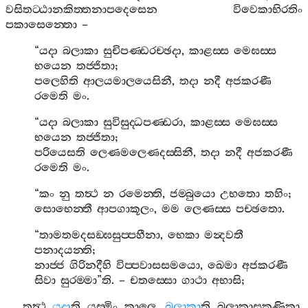
වසිතට‍්ඨානකිත‍්තනාපදෙසෙන
විවෙකාභිරතිං
පකාසෙන‍්තො
–
“
යදා
බලාකා
සුචිපණ‍්ඩරච‍්ඡදා
,
කාළස‍්ස
මෙඝස‍්ස
භයෙන
තජ‍්ජිතා
;
පලෙහිති
ආලයමාලයෙසිනී
,
තදා
නදී
අජකරණී
රමෙති
මං
.
“
යදා
බලාකා
සුවිසුද‍්ධපණ‍්ඩරා
,
කාළස‍්ස
මෙඝස‍්ස
භයෙන
තජ‍්ජිතා
;
පරියෙසති
ලෙණමලෙණදස‍්සිනී
,
තදා
නදී
අජකරණී
රමෙති
මං
.
“
කං
නු
තත්‍ථ
න
රමෙන‍්ති
,
ජම‍්බුයො
උභතො
තහිං
;
සොභෙන‍්තී
ආපගාකූලං
,
මම
ලෙණස‍්ස
පච‍්ඡතො
.
“
තාමතමදසඞ‍්ඝසුප‍්පහීනා
,
භෙකා
මන්‍දවතී
පනාදයන‍්ති
;
නාජ‍්ජ
ගිරිනදීහි
විප‍්පවාසසමයො
,
ඛෙමා
අජකරණී
සිවා
සුරම‍්මා
”
ති
. –
චතස‍්සො
ගාථා
අභාසි
;
තත්‍ථ
යදා
ති
යස‍්මිං
කාලෙ
.
බලාකා
ති
බලාකාසකුණිකා
.