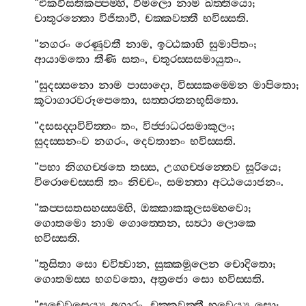
“
එකවීසතිකප‍්පම‍්හි
,
විමලො
නාම
ඛත‍්තියො
;
චාතුරන‍්තො
විජිතාවී
,
චක‍්කවත‍්තී
භවිස‍්සති
.
“
නගරං
රෙණුවතී
නාම
,
ඉට‍්ඨකාහි
සුමාපිතං
;
ආයාමතො
තීණි
සතං
,
චතුරස‍්සසමායුතං
.
“
සුදස‍්සනො
නාම
පාසාදො
,
විස‍්සකම‍්මෙන
මාපිතො
;
කූටාගාරවරූපෙතො
,
සත‍්තරතනභූසිතො
.
“
දසසද‍්දාවිවිත‍්තං
තං
,
විජ‍්ජාධරසමාකුලං
;
සුදස‍්සනංව
නගරං
,
දෙවතානං
භවිස‍්සති
.
“
පභා
නිග‍්ගච‍්ඡතෙ
තස‍්ස
,
උග‍්ගච‍්ඡන‍්තෙව
සූරියෙ
;
විරොචෙස‍්සති
තං
නිච‍්චං
,
සමන‍්තා
අට‍්ඨයොජනං
.
“
කප‍්පසතසහස‍්සම‍්හි
,
ඔක‍්කාකකුලසම‍්භවො
;
ගොතමො
නාම
ගොත‍්තෙන
,
සත්‍ථා
ලොකෙ
භවිස‍්සති
.
“
තුසිතා
සො
චවිත්‍වාන
,
සුක‍්කමූලෙන
චොදිතො
;
ගොතමස‍්ස
භගවතො
,
අත්‍රජො
සො
භවිස‍්සති
.
“
සචෙවසෙය්‍ය
අගාරං
,
චක‍්කවත‍්තී
භවෙය්‍ය
සො
;