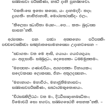
සබ‍්බාසවා
පරික‍්ඛීණා
,
නත්‍ථි
දානි
පුනබ‍්භවො
.
“
එකතිංසෙ
ඉතො
කප‍්පෙ
,
යං
දානමදදිං
තදා
;
දුග‍්ගතිං
නාභිජානාමි
,
මොරහත්‍ථස‍්සිදං
ඵලං
.
“
කිලෙසා
ඣාපිතා
මය‍්හං
…
පෙ
…
කතං
බුද‍්ධස‍්ස
සාසන
”
න‍්ති
.
අරහත‍්තං
පන
පත්‍වා
අත‍්තනො
පටිපත‍්තිං
පච‍්චවෙක‍්ඛිත්‍වා
සඤ‍්ජාතසොමනස‍්සො
උදානවසෙන
–
“
ස‍්වාගතං
වත
මෙ
ආසි
,
ගයායං
ගයඵග‍්ගුයා
;
යං
අද‍්දසාසිං
සම‍්බුද‍්ධං
,
දෙසෙන‍්තං
ධම‍්මමුත‍්තමං
.
“
මහප‍්පභං
ගණාචරියං
,
අග‍්ගපත‍්තං
විනායකං
;
සදෙවකස‍්ස
ලොකස‍්ස
,
ජිනං
අතුලදස‍්සනං
.
“
මහානාගං
මහාවීරං
,
මහාජුතිමනාසවං
;
සබ‍්බාසවපරික‍්ඛීණං
,
සත්‍ථාරමකුතොභයං
.
“
චිරසඞ‍්කිලිට‍්ඨං
වත
මං
,
දිට‍්ඨිසන්‍දානබන්‍ධිතං
;
විමොචයි
සො
භගවා
,
සබ‍්බගන්‍ථෙහි
සෙනක
”
න‍්ති
. –