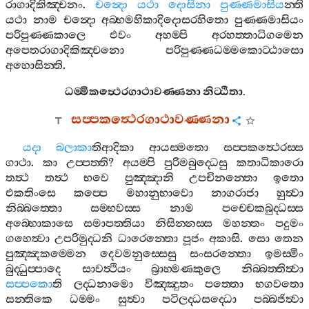
රාගාදිකිඤ‍්චනං
.
චන්‍දො
යථා
දොසිනා
පුණ‍්ණමාසිය
න‍්ති
යථා
නාම
චන්‍දො
අබ‍්භමහිකාදිදොසරහිතො
පුණ‍්ණමාසියං
පරිපුණ‍්ණකාලෙ
එවං
අහම‍්පි
අරහත‍්තාධිගමෙන
අපෙතරාගාදිකිඤ‍්චනො
පරිපුණ‍්ණධම‍්මකොට‍්ඨාසො
අහොසින‍්ති
.
ධම‍්මිකත්‍ථෙරගාථාවණ‍්ණනා
නිට‍්ඨිතා
.
සප‍්පකත්‍ථෙරගාථාවණ‍්ණනා
යදා
බලාකා
තිආදිකා
ආයස‍්මතො
සප‍්පකත්‍ථෙරස‍්ස
ගාථා
.
කා
උප‍්පත‍්ති
?
අයම‍්පි
පුරිමබුද‍්ධෙසු
කතාධිකාරො
තත්‍ථ
තත්‍ථ
භවෙ
පුඤ‍්ඤානි
උපචිනන‍්තො
ඉතො
එකතිංසෙ
කප‍්පෙ
මහානුභාවො
නාගරාජා
හුත්‍වා
නිබ‍්බත‍්තො
සම‍්භවස‍්ස
නාම
පච‍්චෙකබුද‍්ධස‍්ස
අබ‍්භොකාසෙ
සමාපත‍්තියා
නිසින‍්නස‍්ස
මහන‍්තං
පදුමං
ගහෙත්‍වා
උපරිමුද‍්ධනි
ධාරෙන‍්තො
පූජං
අකාසි
.
සො
තෙන
පුඤ‍්ඤකම‍්මෙන
දෙවමනුස‍්සෙසු
සංසරන‍්තො
ඉමස‍්මිං
බුද‍්ධුප‍්පාදෙ
සාවත්‍ථියං
බ්‍රාහ‍්මණකුලෙ
නිබ‍්බත‍්තිත්‍වා
සප‍්පකො
ති
ලද‍්ධනාමො
විඤ‍්ඤුතං
පත‍්තො
භගවතො
සන‍්තිකෙ
ධම‍්මං
සුත්‍වා
පටිලද‍්ධසද‍්ධො
පබ‍්බජිත්‍වා