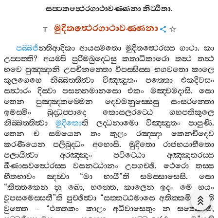
සප‍්පකත්‍ථෙරගාථාවණ‍්ණනා
නිට‍්ඨිතා
.
මුදිතත්‍ථෙරගාථාවණ‍්ණනා
පබ‍්බජි
න‍්තිආදිකා
ආයස‍්මතො
මුදිතත්‍ථෙරස‍්ස
ගාථා
.
කා
උප‍්පත‍්ති
?
අයම‍්පි
පුරිමබුද‍්ධෙසු
කතාධිකාරො
තත්‍ථ
තත්‍ථ
භවෙ
පුඤ‍්ඤානි
උපචිනන‍්තො
විපස‍්සිස‍්ස
භගවතො
කාලෙ
කුලගෙහෙ
නිබ‍්බත‍්තිත්‍වා
විඤ‍්ඤුතං
පත‍්තො
එකදිවසං
සත්‍ථාරං
දිස‍්වා
පසන‍්නමානසො
එකං
මඤ‍්චමදාසි
.
සො
තෙන
පුඤ‍්ඤකම‍්මෙන
දෙවමනුස‍්සෙසු
සංසරන‍්තො
ඉමස‍්මිං
බුද‍්ධුප‍්පාදෙ
කොසලරට‍්ඨෙ
ගහපතිකුලෙ
නිබ‍්බත‍්තිත්‍වා
මුදිතො
ති
ලද‍්ධනාමො
විඤ‍්ඤුතං
පාපුණි
.
තෙන
ච
සමයෙන
තං
කුලං
රඤ‍්ඤා
කෙනචිදෙව
කරණීයෙන
පලිබුද‍්ධං
අහොසි
.
මුදිතො
රාජභයාභීතො
පලායිත්‍වා
අරඤ‍්ඤං
පවිට‍්ඨො
අඤ‍්ඤතරස‍්ස
ඛීණාසවත්‍ථෙරස‍්ස
වසනට‍්ඨානං
උපගච‍්ඡි
.
ථෙරො
තස‍්ස
භීතභාවං
ඤත්‍වා
“
මා
භායී
”
ති
සමස‍්සාසෙසි
.
සො
“
කිත‍්තකෙන
නු
ඛො
,
භන‍්තෙ
,
කාලෙන
ඉදං
මෙ
භයං
වූපසමෙස‍්සතී
”
ති
පුච‍්ඡිත්‍වා
“
සත‍්තට‍්ඨමාසෙ
අතික‍්කමිත්‍වා
”
ති
වුත‍්තෙ
– “
එත‍්තකං
කාලං
අධිවාසෙතුං
න
සක‍්කොමි
,