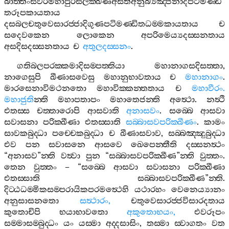
බාත‍්තිංසවරමහාපුරිසලක‍්ඛණඅසීතිඅනුබ්‍යඤ‍්ජනාදිපටිමණ‍්ඩි
තරූපකායතාය
දසබලචතුවෙසාරජ‍්ජාදිගුණපටිමණ‍්ඩිතධම‍්මකායතාය
ච
සදෙවකෙන
ලොකෙන
අපරිමෙය්‍යදස‍්සනතාය
අසදිසදස‍්සනතාය
ච
අතුලදස‍්සනං
.
ගතිබලපරක‍්කමාදිසම‍්පත‍්තියා
මහානාගසදිසත‍්තා
,
නාගෙසුපි
ඛීණාසවෙසු
මහානුභාවතාය
ච
මහානාගං
.
මාරසෙනාවිමථනතො
මහාවික‍්කන‍්තතාය
ච
මහාවීරං
.
මහාජුති
න‍්ති
මහාපතාපං
මහාතෙජන‍්ති
අත්‍ථො
.
නත්‍ථි
එතස‍්ස
චත‍්තාරොපි
ආසවාති
අනාසවං
.
සබ‍්බෙ
ආසවා
සවාසනා
පරික‍්ඛීණා
එතස‍්සාති
සබ‍්බාසවපරික‍්ඛීණං
.
කාමං
සාවකබුද‍්ධා
පච‍්චෙකබුද‍්ධා
ච
ඛීණාසවාව
,
සබ‍්බඤ‍්ඤුබුද‍්ධා
එව
පන
සවාසනෙ
ආසවෙ
ඛෙපෙන‍්තීති
දස‍්සනත්‍ථං
“
අනාසව
”
න‍්ති
වත්‍වා
පුන
“
සබ‍්බාසවපරික‍්ඛීණ
”
න‍්ති
වුත‍්තං
.
තෙන
වුත‍්තං
– “
සබ‍්බෙ
ආසවා
සවාසනා
පරික‍්ඛීණා
එතස‍්සාති
සබ‍්බාසවපරික‍්ඛීණ
”
න‍්ති
.
දිට‍්ඨධම‍්මිකසම‍්පරායිකපරමත්‍ථෙහි
යථාරහං
වෙනෙය්‍යානං
අනුසාසනතො
සත්‍ථාරං
,
චතුවෙසාරජ‍්ජවිසාරදතාය
කුතොචිපි
භයාභාවතො
අකුතොභයං
,
එවරූපං
සම‍්මාසම‍්බුද‍්ධං
යං
යස‍්මා
අද‍්දසාසිං
,
තස‍්මා
ස‍්වාගතං
වත