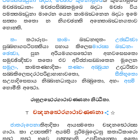
පමත‍්තබන්‍ධුනා
බද‍්ධා
,
මච‍්ඡාව
කුමිනාමුඛෙ
ති
කුමිනාමුඛෙ
මච‍්ඡබන්‍ධානං
මච‍්ඡපසිබ‍්බකමුඛෙ
බද‍්ධා
මච‍්ඡා
විය
පමත‍්තබන්‍ධුනා
මාරෙන
යෙන
කාමබන්‍ධනෙන
බද‍්ධා
ඉමෙ
සත‍්තා
තතො
න
නිගච‍්ඡන‍්ති
අන‍්තොබන්‍ධනගතාව
හොන‍්ති
.
තං
තථාරූපං
කාමං
බන්‍ධනභූතං
උජ‍්ඣිත්‍වා
පුබ‍්බභාගපටිපත‍්තියා
පහාය
කිලෙස
මාරස‍්ස
බන්‍ධනං
ඡෙත්‍වා
,
පුන
අරියමග‍්ගසත්‍ථෙන
අනවසෙසතො
සමුච‍්ඡින්‍දිත්‍වා
තතො
එව
අවිජ‍්ජාසඞ‍්ඛාතෙන
මූලෙන
සමූලං
,
කාමතණ‍්හාදිකං
තණ‍්හං
අබ‍්බුය‍්හ
උද‍්ධරිත්‍වා
සබ‍්බකිලෙසදරථපරිළාහාභාවතො
,
සීතිභූතො
සඋපාදිසෙසාය
නිබ‍්බානධාතුයා
නිබ‍්බුතො
,
අහං
අස‍්මි
හොමීති
අත්‍ථො
.
රාහුලත්‍ථෙරගාථාවණ‍්ණනා
නිට‍්ඨිතා
.
චන්‍දනත්‍ථෙරගාථාවණ‍්ණනා
ජාතරූපෙනා
තිආදිකා
ආයස‍්මතො
චන්‍දනත්‍ථෙරස‍්ස
ගාථා
.
කා
උප‍්පත‍්ති
?
අයම‍්පි
පුරිමබුද‍්ධෙසු
කතාධිකාරො
තත්‍ථ
තත්‍ථ
භවෙ
පුඤ‍්ඤානි
උපචිනන‍්තො
ඉතො