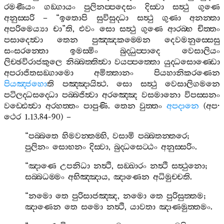
රමණීයං
ගඞ‍්ගායං
පුලිනප‍්පදෙසං
දිස‍්වා
සත්‍ථු
ගුණෙ
අනුස‍්සරි
– “
ඉතොපි
සුවිසුද‍්ධා
සත්‍ථු
ගුණා
අනන‍්තා
අපරිමෙය්‍යා
චා
”
ති
,
එවං
සො
සත්‍ථු
ගුණෙ
ආරබ‍්භ
චිත‍්තං
පසාදෙත්‍වා
තෙන
පුඤ‍්ඤකම‍්මෙන
දෙවමනුස‍්සෙසු
සංසරන‍්තො
ඉමස‍්මිං
බුද‍්ධුප‍්පාදෙ
වෙසාලියං
ලිච‍්ඡවිරාජකුලෙ
නිබ‍්බත‍්තිත්‍වා
වයප‍්පත‍්තො
යුද‍්ධසොණ‍්ඩො
අපරාජිතසඞ‍්ගාමො
අමිත‍්තානං
පියහානිකරණෙන
පියඤ‍්ජහො
ති
පඤ‍්ඤායිත්‍ථ
.
සො
සත්‍ථු
වෙසාලිගමනෙ
පටිලද‍්ධසද‍්ධො
පබ‍්බජිත්‍වා
අරඤ‍්ඤෙ
වසමානො
විපස‍්සනං
වඩ‍්ඪෙත්‍වා
අරහත‍්තං
පාපුණි
.
තෙන
වුත‍්තං
අපදානෙ
(
අප
·
ථෙර
1.13.84-90) –
“
පබ‍්බතෙ
හිමවන‍්තම‍්හි
,
වසාමි
පබ‍්බතන‍්තරෙ
;
පුලිනං
සොභනං
දිස‍්වා
,
බුද‍්ධසෙට‍්ඨං
අනුස‍්සරිං
.
“
ඤාණෙ
උපනිධා
නත්‍ථි
,
සඞ‍්ඛාරං
නත්‍ථි
සත්‍ථුනො
;
සබ‍්බධම‍්මං
අභිඤ‍්ඤාය
,
ඤාණෙන
අධිමුච‍්චති
.
“
නමො
තෙ
පුරිසාජඤ‍්ඤ
,
නමො
තෙ
පුරිසුත‍්තම
;
ඤාණෙන
තෙ
සමො
නත්‍ථි
,
යාවතා
ඤාණමුත‍්තමං
.