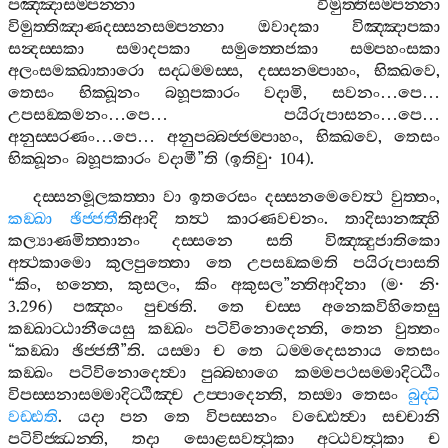
පඤ‍්ඤාසම‍්පන‍්නා
විමුත‍්තිසම‍්පන‍්නා
විමුත‍්තිඤාණදස‍්සනසම‍්පන‍්නා
ඔවාදකා
විඤ‍්ඤාපකා
සන්‍දස‍්සකා
සමාදපකා
සමුත‍්තෙජකා
සම‍්පහංසකා
අලංසමක‍්ඛාතාරො
සද‍්ධම‍්මස‍්ස
,
දස‍්සනම‍්පාහං
,
භික‍්ඛවෙ
,
තෙසං
භික‍්ඛූනං
බහූපකාරං
වදාමි
,
සවනං
…
පෙ
…
උපසඞ‍්කමනං
…
පෙ
…
පයිරුපාසනං
…
පෙ
…
අනුස‍්සරණං
…
පෙ
…
අනුපබ‍්බජ‍්ජම‍්පාහං
,
භික‍්ඛවෙ
,
තෙසං
භික‍්ඛූනං
බහූපකාරං
වදාමී
”
ති
(
ඉතිවු
· 104).
දස‍්සනමූලකත‍්තා
වා
ඉතරෙසං
දස‍්සනමෙවෙත්‍ථ
වුත‍්තං
,
කඞ‍්ඛා
ඡිජ‍්ජතී
තිආදි
තත්‍ථ
කාරණවචනං
.
තාදිසානඤ‍්හි
කල්‍යාණමිත‍්තානං
දස‍්සනෙ
සති
විඤ‍්ඤුජාතිකො
අත්‍ථකාමො
කුලපුත‍්තො
තෙ
උපසඞ‍්කමති
පයිරුපාසති
“
කිං
,
භන‍්තෙ
,
කුසලං
,
කිං
අකුසල
”
න‍්තිආදිනා
(
ම
·
නි
·
3.296)
පඤ‍්හං
පුච‍්ඡති
.
තෙ
චස‍්ස
අනෙකවිහිතෙසු
කඞ‍්ඛාට‍්ඨානීයෙසු
කඞ‍්ඛං
පටිවිනොදෙන‍්ති
,
තෙන
වුත‍්තං
“
කඞ‍්ඛා
ඡිජ‍්ජතී
”
ති
.
යස‍්මා
ච
තෙ
ධම‍්මදෙසනාය
තෙසං
කඞ‍්ඛං
පටිවිනොදෙත්‍වා
පුබ‍්බභාගෙ
කම‍්මපථසම‍්මාදිට‍්ඨිං
විපස‍්සනාසම‍්මාදිට‍්ඨිඤ‍්ච
උප‍්පාදෙන‍්ති
,
තස‍්මා
තෙසං
බුද‍්ධි
වඩ‍්ඪති
.
යදා
පන
තෙ
විපස‍්සනං
වඩ‍්ඪෙත්‍වා
සච‍්චානි
පටිවිජ‍්ඣන‍්ති
,
තදා
සොළසවත්‍ථුකා
අට‍්ඨවත්‍ථුකා
ච