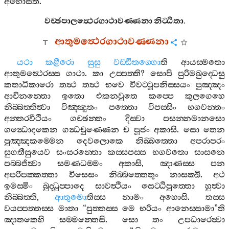
අහොසීති
.
වච‍්ඡපාලත්‍ථෙරගාථාවණ‍්ණනා
නිට‍්ඨිතා
.
ආතුමත්‍ථෙරගාථාවණ‍්ණනා
යථා
කළීරො
සුසු
වඩ‍්ඪිතග‍්ගො
ති
ආයස‍්මතො
ආතුමත්‍ථෙරස‍්ස
ගාථා
.
කා
උප‍්පත‍්ති
?
සොපි
පුරිමබුද‍්ධෙසු
කතාධිකාරො
තත්‍ථ
තත්‍ථ
භවෙ
විවට‍්ටූපනිස‍්සයං
පුඤ‍්ඤං
ආචිනන‍්තො
ඉතො
එකනවුතෙ
කප‍්පෙ
කුලගෙහෙ
නිබ‍්බත‍්තිත්‍වා
විඤ‍්ඤුතං
පත‍්තො
විපස‍්සිං
භගවන‍්තං
අන‍්තරවීථියං
ගච‍්ඡන‍්තං
දිස‍්වා
පසන‍්නමානසො
ගන්‍ධොදකෙන
ගන්‍ධචුණ‍්ණෙන
ච
පූජං
අකාසි
.
සො
තෙන
පුඤ‍්ඤකම‍්මෙන
දෙවලොකෙ
නිබ‍්බත‍්තො
අපරාපරං
සුගතීසුයෙව
සංසරන‍්තො
කස‍්සපස‍්ස
භගවතො
සාසනෙ
පබ‍්බජිත්‍වා
සමණධම‍්මං
අකාසි
,
ඤාණස‍්ස
පන
අපරිපක‍්කත‍්තා
විසෙසං
නිබ‍්බත‍්තෙතුං
නාසක‍්ඛි
.
අථ
ඉමස‍්මිං
බුද‍්ධුප‍්පාදෙ
සාවත්‍ථියං
සෙට‍්ඨිපුත‍්තො
හුත්‍වා
නිබ‍්බත‍්ති
,
ආතුමො
තිස‍්ස
නාමං
අහොසි
.
තස‍්ස
වයප‍්පත‍්තස‍්ස
මාතා
“
පුත‍්තස‍්ස
මෙ
භරියං
ආනෙස‍්සාමා
”
ති
ඤාතකෙහි
සම‍්මන‍්තෙසි
.
සො
තං
උපධාරෙත්‍වා