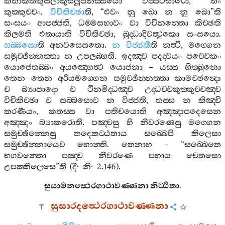
කතාකතකුසලාකුසලූපනිස‍්සයො
විප‍්පටිසාරො
,
තං
කුක‍්කුච‍්චං
.
විචිකිච‍්ඡා
ති
, “
එවං
නු
ඛො
න
නු
ඛො
”
ති
සංසයං
ආපජ‍්ජති
,
ධම‍්මසභාවං
වා
විචිනන‍්තො
කිච‍්ඡති
කිලමති
එතායාති
විචිකිච‍්ඡා
,
බුද‍්ධාදිවත්‍ථුකො
සංසයො
.
සබ‍්බසො
ති
අනවසෙසතො
.
න
විජ‍්ජතී
ති
නත්‍ථි
,
මග‍්ගෙන
සමුච‍්ඡින‍්නත‍්තා
න
උපලබ‍්භති
.
ඉදඤ‍්ච
පදද‍්වයං
පච‍්චෙකං
යොජෙතබ‍්බං
අයඤ‍්හෙත්‍ථ
යොජනා
–
යස‍්ස
භික‍්ඛුනො
තෙන
තෙන
අරියමග‍්ගෙන
සමුච‍්ඡින‍්නත‍්තා
කාමච‍්ඡන්‍දො
ච
බ්‍යාපාදො
ච
ථිනමිද‍්ධඤ‍්ච
උද‍්ධච‍්චකුක‍්කුච‍්චඤ‍්ච
විචිකිච‍්ඡා
ච
සබ‍්බසොව
න
විජ‍්ජති
,
තස‍්ස
න
කිඤ‍්චි
කරණීයං
,
කතස‍්ස
වා
පතිචයොති
අඤ‍්ඤාපදෙසෙන
අඤ‍්ඤං
බ්‍යාකරොති
.
පඤ‍්චසු
හි
නීවරණෙසු
මග‍්ගෙන
සමුච‍්ඡින‍්නෙසු
තදෙකට‍්ඨතාය
සබ‍්බෙපි
කිලෙසා
සමුච‍්ඡින‍්නායෙව
හොන‍්ති
.
තෙනාහ
– “
සබ‍්බෙතෙ
භගවන‍්තො
පඤ‍්ච
නීවරණෙ
පහාය
චෙතසො
උපක‍්කිලෙසෙ
”
ති
(
දී
·
නි
· 2.146).
සුයාමනත්‍ථෙරගාථාවණ‍්ණනා
නිට‍්ඨිතා
.
සුසාරදත්‍ථෙරගාථාවණ‍්ණනා