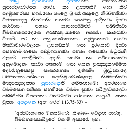
සාධු
සුවිහිතාන
දස‍්සන
න‍්ති
ආයස‍්මතො
සුසාරදත්‍ථෙරස‍්ස
ගාථා
.
කා
උප‍්පත‍්ති
?
සො
කිර
පදුමුත‍්තරස‍්ස
භගවතො
කාලෙ
බ්‍රාහ‍්මණකුලෙ
නිබ‍්බත‍්තිත්‍වා
විජ‍්ජාපදෙසු
නිප‍්ඵත‍්තිං
ගන‍්ත්‍වා
කාමෙසු
ආදීනවං
දිස‍්වා
ඝරාවාසං
පහාය
තාපසපබ‍්බජ‍්ජං
පබ‍්බජිත්‍වා
හිමවන‍්තප‍්පදෙසෙ
අරඤ‍්ඤායතනෙ
අස‍්සමං
කාරෙත්‍වා
විහාසි
.
අථ
නං
අනුග‍්ගණ‍්හන‍්තො
පදුමුත‍්තරො
භගවා
භික‍්ඛාචාරවෙලායං
උපසඞ‍්කමි
.
සො
දූරතොව
දිස‍්වා
පසන‍්නමානසො
පච‍්චුග‍්ගන‍්ත්‍වා
පත‍්තං
ගහෙත්‍වා
මධුරානි
ඵලානි
පක‍්ඛිපිත්‍වා
අදාසි
.
භගවා
තං
පටිග‍්ගහෙත්‍වා
අනුමොදනං
කත්‍වා
පක‍්කාමි
.
සො
තෙන
පුඤ‍්ඤකම‍්මෙන
දෙවමනුස‍්සෙසු
සංසරන‍්තො
ඉමස‍්මිං
බුද‍්ධුප‍්පාදෙ
ධම‍්මසෙනාපතිනො
ඤාතිබ්‍රාහ‍්මණකුලෙ
නිබ‍්බත‍්තිත්‍වා
මන්‍දපඤ‍්ඤත‍්තා
සුසාරදො
ති
ගහිතනාමො
අපරභාගෙ
ධම‍්මසෙනාපතිස‍්ස
සන‍්තිකෙ
ධම‍්මං
සුත්‍වා
පටිලද‍්ධසද‍්ධො
පබ‍්බජිත්‍වා
විපස‍්සනං
වඩ‍්ඪෙත්‍වා
අරහත‍්තං
පාපුණි
.
තෙන
වුත‍්තං
අපදානෙ
(
අප
·
ථෙර
1.13.75-83) –
“
අජ‍්ඣායකො
මන‍්තධරො
,
තිණ‍්ණං
වෙදාන
පාරගූ
;
හිමවන‍්තස‍්සාවිදූරෙ
,
වසාමි
අස‍්සමෙ
අහං
.