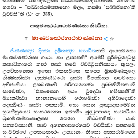
සන‍්තානෙ
රාගාදිමලස‍්ස
පබ‍්බාජිතභාවදීපනතො
.
තෙනාහ
භගවා
– “
පබ‍්බාජයමත‍්තනො
මලං
,
තස‍්මා
‘
පබ‍්බජිතො
’
ති
වුච‍්චතී
”
ති
(
ධ
·
ප
· 388).
ආතුමත්‍ථෙරගාථාවණ‍්ණනා
නිට‍්ඨිතා
.
මාණවත්‍ථෙරගාථාවණ‍්ණනා
ජිණ‍්ණඤ‍්ච
දිස‍්වා
දුඛිතඤ‍්ච
බ්‍යාධිත
න‍්ති
ආයස‍්මතො
මාණවත්‍ථෙරස‍්ස
ගාථා
.
කා
උප‍්පත‍්ති
?
අයම‍්පි
පුරිමබුද‍්ධෙසු
කතාධිකාරො
තත්‍ථ
තත්‍ථ
භවෙ
විවට‍්ටූපනිස‍්සයං
කුසලං
උපචිනන‍්තො
ඉතො
එකනවුතෙ
කප‍්පෙ
බ්‍රාහ‍්මණකුලෙ
නිබ‍්බත‍්තිත්‍වා
ලක‍්ඛණධරො
හුත්‍වා
විපස‍්සිස‍්ස
භගවතො
අභිජාතියා
ලක‍්ඛණානි
පරිග‍්ගහෙත්‍වා
පුබ‍්බනිමිත‍්තානි
සාවෙත්‍වා
, “
එකංසෙන
අයං
බුද‍්ධො
භවිස‍්සතී
”
ති
බ්‍යාකරිත්‍වා
නානානයෙහි
ථොමෙත්‍වා
අභිවාදෙත්‍වා
පදක‍්ඛිණං
කත්‍වා
පක‍්කාමි
.
සො
තෙන
පුඤ‍්ඤකම‍්මෙන
සුගතීසුයෙව
සංසරන‍්තො
ඉමස‍්මිං
බුද‍්ධුප‍්පාදෙ
සාවත්‍ථියං
බ්‍රාහ‍්මණමහාසාලස‍්ස
ගෙහෙ
නිබ‍්බත‍්තිත්‍වා
යාව
සත‍්තවස‍්සානි
,
තාව
අන‍්තොඝරෙයෙව
වඩ‍්ඪිත්‍වා
සත‍්තමෙ
සංවච‍්ඡරෙ
උපනයනත්‍ථං
උය්‍යානං
නීතො
අන‍්තරාමග‍්ගෙ