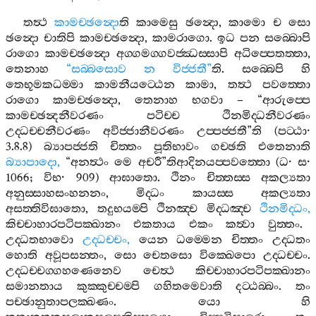
තත්‍ථ
කාමච‍්ඡන්‍දො
ති
කාමෙසු
ඡන්‍දො
,
කාමො
ච
සො
ඡන්‍දො
චාතිපි
කාමච‍්ඡන්‍දො
,
කාමරාගො
.
ඉධ
පන
සබ‍්බොපි
රාගො
කාමච‍්ඡන්‍දො
අග‍්ගමග‍්ගවජ‍්ඣස‍්සාපි
අධිප‍්පෙතත‍්තා
,
තෙනාහ
“
සබ‍්බසොව
න
විජ‍්ජතී
”
ති
.
සබ‍්බෙපි
හි
තෙභූමකධම‍්මා
කාමනීයට‍්ඨෙන
කාමා
,
තත්‍ථ
පවත‍්තො
රාගො
කාමච‍්ඡන්‍දො
,
තෙනාහ
භගවා
– “
ආරුප‍්පෙ
කාමච‍්ඡන්‍දනීවරණං
පටිච‍්ච
ථිනමිද‍්ධනීවරණං
උද‍්ධච‍්චනීවරණං
අවිජ‍්ජානීවරණං
උප‍්පජ‍්ජතී
”
ති
(
පට‍්ඨා
·
3.8.8)
බ්‍යාපජ‍්ජති
චිත‍්තං
පූතිභාවං
ගච‍්ඡති
එතෙනාති
බ්‍යාපාදො
,
“
අනත්‍ථං
මෙ
අචරී
”
තිආදිනයප‍්පවත‍්තො
(
ධ
·
ස
·
1066;
විභ
· 909)
ආඝාතො
.
ථිනං
චිත‍්තස‍්ස
අකල්‍යතා
අනුස‍්සාහසංහනනං
,
මිද‍්ධං
කායස‍්ස
අකල්‍යතා
අසත‍්තිවිඝාතො
,
තදුභයම‍්පි
ථිනඤ‍්ච
මිද‍්ධඤ‍්ච
ථිනමිද‍්ධං
,
කිච‍්චාහාරපටිපක‍්ඛානං
එකතාය
එකං
කත්‍වා
වුත‍්තං
.
උද‍්ධතභාවො
උද‍්ධච‍්චං
,
යෙන
ධම‍්මෙන
චිත‍්තං
උද‍්ධතං
හොති
අවූපසන‍්තං
,
සො
චෙතසො
වික‍්ඛෙපො
උද‍්ධච‍්චං
.
උද‍්ධච‍්චග‍්ගහණෙනෙව
චෙත්‍ථ
කිච‍්චාහාරපටිපක‍්ඛානං
සමානතාය
කුක‍්කුච‍්චම‍්පි
ගහිතමෙවාති
දට‍්ඨබ‍්බං
.
තං
පච‍්ඡානුතාපලක‍්ඛණං
.
යො
හි