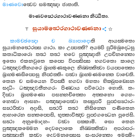
මාණවො
ත්‍වෙව
සමඤ‍්ඤා
ජාතාති
.
මාණවත්‍ථෙරගාථාවණ‍්ණනා
නිට‍්ඨිතා
.
සුයාමත්‍ථෙරගාථාවණ‍්ණනා
කාමච‍්ඡන්‍දො
ච
බ්‍යාපාදො
ති
ආයස‍්මතො
සුයාමනත්‍ථෙරස‍්ස
ගාථා
.
කා
උප‍්පත‍්ති
?
අයම‍්පි
පුරිමබුද‍්ධෙසු
කතාධිකාරො
තත්‍ථ
තත්‍ථ
භවෙ
පුඤ‍්ඤානි
උපචිනන‍්තො
ඉතො
එකනවුතෙ
කප‍්පෙ
විපස‍්සිස‍්ස
භගවතො
කාලෙ
ධඤ‍්ඤවතීනගරෙ
බ්‍රාහ‍්මණකුලෙ
නිබ‍්බත‍්තිත්‍වා
වයප‍්පත‍්තො
බ්‍රාහ‍්මණසිප‍්පෙසු
නිප‍්ඵත‍්තිං
පත්‍වා
බ්‍රාහ‍්මණමන‍්තෙ
වාචෙති
.
තෙන
ච
සමයෙන
විපස‍්සී
භගවා
මහතා
භික‍්ඛුසඞ‍්ඝෙන
සද‍්ධිං
ධඤ‍්ඤවතීනගරං
පිණ‍්ඩාය
පවිට‍්ඨො
හොති
.
තං
දිස‍්වා
බ්‍රාහ‍්මණො
පසන‍්නචිත‍්තො
අත‍්තනො
ගෙහං
නෙත්‍වා
ආසනං
පඤ‍්ඤාපෙත්‍වා
තස‍්සූපරි
පුප‍්ඵසන්‍ථාරං
සන්‍ථරිත්‍වා
අදාසි
,
සත්‍ථරි
තත්‍ථ
නිසින‍්නෙ
පණීතෙන
ආහාරෙන
සන‍්තප‍්පෙසි
,
භුත‍්තාවිඤ‍්ච
පුප‍්ඵගන්‍ධෙන
පූජෙසි
.
සත්‍ථා
අනුමොදනං
වත්‍වා
පක‍්කාමි
.
සො
තෙන
පුඤ‍්ඤකම‍්මෙන
දෙවලොකෙ
නිබ‍්බත‍්තිත්‍වා
අපරාපරං
පුඤ‍්ඤානි
කත්‍වා
දෙවමනුස‍්සෙසු
සංසරන‍්තො
ඉමස‍්මිං