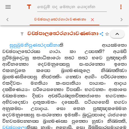
වච‍්ඡපාලත්‍ථෙරගාථාවණ‍්ණනා
වච‍්ඡපාලත්‍ථෙරගාථාවණ‍්ණනා
සුසුඛුමනිපුණත්‍ථදස‍්සිනා
ති
ආයස‍්මතො
වච‍්ඡපාලත්‍ථෙරස‍්ස
ගාථා
.
කා
උප‍්පත‍්ති
?
අයම‍්පි
පුරිමබුද‍්ධෙසු
කතාධිකාරො
තත්‍ථ
තත්‍ථ
භවෙ
පුඤ‍්ඤානි
ආචිනන‍්තො
දෙවමනුස‍්සෙසු
සංසරන‍්තො
ඉතො
එකනවුතෙ
කප‍්පෙ
බ්‍රාහ‍්මණකුලෙ
නිබ‍්බත‍්තිත්‍වා
බ්‍රාහ‍්මණසිප‍්පෙසු
නිප‍්ඵත‍්තිං
ගන‍්ත්‍වා
අග‍්ගිං
පරිචරන‍්තො
එකදිවසං
මහතියා
කංසපාතියා
පායාසං
ආදාය
දක‍්ඛිණෙය්‍යං
පරියෙසන‍්තො
විපස‍්සිං
භගවන‍්තං
ආකාසෙ
චඞ‍්කමන‍්තං
දිස‍්වා
අච‍්ඡරියබ‍්භුතචිත‍්තජාතො
භගවන‍්තං
අභිවාදෙත්‍වා
දාතුකාමතං
දස‍්සෙසි
.
පටිග‍්ගහෙසි
භගවා
අනුකම‍්පං
උපාදාය
.
සො
තෙන
පුඤ‍්ඤකම‍්මෙන
දෙවමනුස‍්සෙසු
සංසරන‍්තො
ඉමස‍්මිං
බුද‍්ධුප‍්පාදෙ
රාජගහෙ
විභවසම‍්පන‍්නස‍්ස
බ්‍රාහ‍්මණස‍්ස
පුත‍්තො
හුත්‍වා
නිබ‍්බත‍්ති
,
වච‍්ඡපාලො
තිස‍්ස
නාමං
අහොසි
.
සො
බිම‍්බිසාරසමාගමෙ