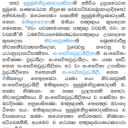
තත්‍ථ
සුසුඛුමනිපුණත්‍ථදස‍්සිනා
ති
අතිවිය
දුද‍්දසට‍්ඨෙන
සුඛුමෙ
,
සණ‍්හට‍්ඨෙන
නිපුණෙ
සච‍්චපටිච‍්චසමුප‍්පාදාදිඅත්‍ථෙ
අනිච‍්චතාදිං
ඔරොපෙත්‍වා
පස‍්සතීති
සුසුඛුමනිපුණත්‍ථදස‍්සී
,
තෙන
.
මතිකුසලෙනා
ති
මතියා
පඤ‍්ඤාය
කුසලෙන
ඡෙකෙන
, “
එවං
පවත‍්තමානස‍්ස
පඤ‍්ඤා
වඩ‍්ඪති
,
එවං
න
වඩ‍්ඪතී
”
ති
ධම‍්මවිචයසම‍්බොජ‍්ඣඞ‍්ගපඤ‍්ඤාය
උප‍්පාදනෙ
කුසලෙන
.
නිවාතවුත‍්තිනා
ති
සබ්‍රහ‍්මචාරීසු
නිවාතනීචවත‍්තනසීලෙන
,
වුඩ‍්ඪෙසු
නවෙසු
ච
යථානුරූපපටිපත‍්තිනා
.
සංසෙවිතවුද‍්ධසීලිනා
ති
සංසෙවිතං
ආචිණ‍්ණං
වුද‍්ධසීලං
සංසෙවිතවුද‍්ධසීලං
,
තං
යස‍්ස
අත්‍ථි
,
තෙන
සංසෙවිතවුද‍්ධසීලිනා
.
අථ
වා
සංසෙවිතා
උපාසිතා
වුද‍්ධසීලිනො
එතෙනාති
සංසෙවිතවුද‍්ධසීලී
,
තෙන
.
හී
තිසද‍්දො
හෙතුඅත්‍ථො
.
යස‍්මා
යො
නිවාතවුත‍්ති
සංසෙවිතවුද‍්ධසීලී
මතිකුසලො
සුසුඛුමනිපුණත්‍ථදස‍්සී
ච
,
තස‍්මා
නිබ‍්බානං
න
තස‍්ස
දුල‍්ලභන‍්ති
අත්‍ථො
.
නිවාතවුත‍්තිතාය
හි
සංසෙවිතවුද‍්ධසීලිතාය
ච
පණ‍්ඩිතා
තං
ඔවදිතබ‍්බං
අනුසාසිතබ‍්බං
මඤ‍්ඤන‍්ති
,
තෙසඤ‍්ච
ඔවාදෙ
ඨිතො
සයං
මතිකුසලතාය
සුසුඛුමනිපුණත්‍ථදස‍්සිතාය
ච
විපස‍්සනාය
කම‍්මං
කරොන‍්තො
නචිරස‍්සෙව
නිබ‍්බානං
අධිගච‍්ඡතීති
,
අයමෙව
ච
ථෙරස‍්ස
අඤ‍්ඤාබ්‍යාකරණගාථා