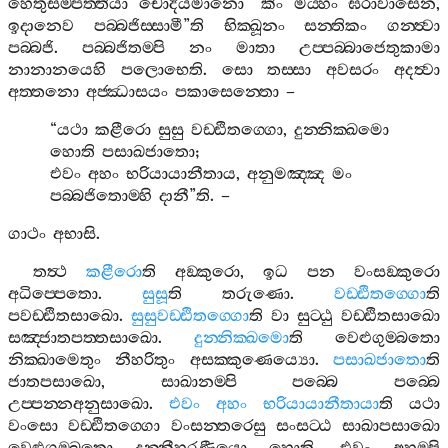
හෙතුසම‍්පත‍්තියා
චොදියමානො
“
කිං
මය‍්හං
ඝරාවාසෙන
,
ඉදානෙව
පබ‍්බජිස‍්සාමී
”
ති
භික‍්ඛූනං
සන‍්තිකං
ගන‍්ත්‍වා
පබ‍්බජි
.
පබ‍්බජිතම‍්පි
නං
මාතා
උප‍්පබ‍්බාජෙතුකාමා
නානානයෙහි
පලොභෙති
.
සො
තස‍්සා
අවසරං
අදත්‍වා
අත‍්තනො
අජ‍්ඣාසයං
පකාසෙන‍්තො
–
“
යථා
කළීරො
සුසු
වඩ‍්ඪිතග‍්ගො
,
දුන‍්නික‍්ඛමො
හොති
පසාඛජාතො
;
එවං
අහං
භරියායානීතාය
,
අනුමඤ‍්ඤ
මං
පබ‍්බජිතොම‍්හි
දානී
”
ති
. –
ගාථං
අභාසි
.
තත්‍ථ
කළීරො
ති
අඞ‍්කුරො
,
ඉධ
පන
වංසඞ‍්කුරො
අධිප‍්පෙතො
.
සුසූ
ති
තරුණො
.
වඩ‍්ඪිතග‍්ගො
ති
පවඩ‍්ඪිතසාඛො
.
සුසුවඩ‍්ඪිතග‍්ගො
ති
වා
සුට‍්ඨු
වඩ‍්ඪිතසාඛො
සඤ‍්ජාතපත‍්තසාඛො
.
දුන‍්නික‍්ඛමො
ති
වෙළුගුම‍්බතො
නික‍්ඛාමෙතුං
නීහරිතුං
අසක‍්කුණෙය්‍යො
.
පසාඛජාතො
ති
ජාතපසාඛො
,
සාඛානම‍්පි
පබ‍්බෙ
පබ‍්බෙ
උප‍්පන‍්නඅනුසාඛො
.
එවං
අහං
භරියායානීතායා
ති
යථා
වංසො
වඩ‍්ඪිතග‍්ගො
වංසන‍්තරෙසු
සංසට‍්ඨ
සාඛාපසාඛො