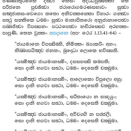
ජිණ‍්ණාතුරමතෙ
දිස‍්වා
තෙසං
අදිට‍්ඨපුබ‍්බත‍්තා
තෙ
පරිජනෙ
පුච‍්ඡිත්‍වා
ජරාරොගමරණසභාවං
සුත්‍වා
සඤ‍්ජාතසංවෙගො
තතො
අනිවත‍්තන‍්තො
විහාරං
ගන‍්ත්‍වා
සත්‍ථු
සන‍්තිකෙ
ධම‍්මං
සුත්‍වා
මාතාපිතරො
අනුජානාපෙත්‍වා
පබ‍්බජිත්‍වා
විපස‍්සනං
පට‍්ඨපෙත්‍වා
නචිරස‍්සෙව
අරහත‍්තං
පාපුණි
.
තෙන
වුත‍්තං
අපදානෙ
(
අප
·
ථෙර
1.13.41-64) –
“
ජායමානෙ
විපස‍්සිම‍්හි
,
නිමිත‍්තං
බ්‍යාකරිං
අහං
;
නිබ‍්බාපයිඤ‍්ච
ජනතං
,
බුද‍්ධො
ලොකෙ
භවිස‍්සති
.
“
යස‍්මිඤ‍්ච
ජායමානස‍්මිං
,
දසසහස‍්සි
කම‍්පති
;
සො
දානි
භගවා
සත්‍ථා
,
ධම‍්මං
දෙසෙති
චක‍්ඛුමා
.
“
යස‍්මිඤ‍්ච
ජායමානස‍්මිං
,
ආලොකො
විපුලො
අහු
;
සො
දානි
භගවා
සත්‍ථා
,
ධම‍්මං
දෙසෙති
චක‍්ඛුමා
.
“
යස‍්මිඤ‍්ච
ජායමානස‍්මිං
,
සරිතායො
න
සන්‍දයුං
;
සො
දානි
භගවා
සත්‍ථා
,
ධම‍්මං
දෙසෙති
චක‍්ඛුමා
.
“
යස‍්මිඤ‍්ච
ජායමානස‍්මිං
,
අවීචග‍්ගි
න
පජ‍්ජලි
;
සො
දානි
භගවා
සත්‍ථා
,
ධම‍්මං
දෙසෙති
චක‍්ඛුමා
.