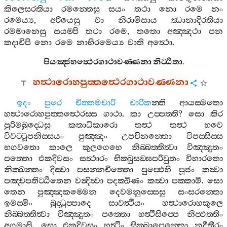
කිලෙසරතියා
රමන‍්තෙසු
සයං
තථා
නො
රමෙ
නං
රමෙය්‍ය
,
අරියෙසු
වා
නිරාමිසාය
ඣානාදිරතියා
රමමානෙසු
සයම‍්පි
තථා
රමෙ
,
තතො
අඤ‍්ඤථා
පන
කදාචිපි
නො
රමෙ
නාභිරමෙය්‍ය
වාති
අත්‍ථො
.
පියඤ‍්ජහත්‍ථෙරගාථාවණ‍්ණනා
නිට‍්ඨිතා
.
හත්‍ථාරොහපුත‍්තත්‍ථෙරගාථාවණ‍්ණනා
ඉදං
පුරෙ
චිත‍්තමචාරි
චාරික
න‍්ති
ආයස‍්මතො
හත්‍ථාරොහපුත‍්තත්‍ථෙරස‍්ස
ගාථා
.
කා
උප‍්පත‍්ති
?
සො
කිර
පුරිමබුද‍්ධෙසු
කතාධිකාරො
තත්‍ථ
තත්‍ථ
භවෙ
විවට‍්ටූපනිස‍්සයං
පුඤ‍්ඤං
උපචිනන‍්තො
විපස‍්සිස‍්ස
භගවතො
කාලෙ
කුලගෙහෙ
නිබ‍්බත‍්තිත්‍වා
විඤ‍්ඤුතං
පත‍්තො
එකදිවසං
සත්‍ථාරං
භික‍්ඛුසඞ‍්ඝපරිවුතං
විහාරතො
නික‍්ඛන‍්තං
දිස‍්වා
පසන‍්නචිත‍්තො
පුප‍්ඵෙහි
පූජං
කත්‍වා
පඤ‍්චපතිට‍්ඨිතෙන
වන්‍දිත්‍වා
පදක‍්ඛිණං
කත්‍වා
පක‍්කාමි
.
සො
තෙන
පුඤ‍්ඤකම‍්මෙන
දෙවමනුස‍්සෙසු
සංසරන‍්තො
ඉමස‍්මිං
බුද‍්ධුප‍්පාදෙ
සාවත්‍ථියං
හත්‍ථාරොහකුලෙ
නිබ‍්බත‍්තිත්‍වා
විඤ‍්ඤුතං
පත‍්තො
හත්‍ථිසිප‍්පෙ
නිප‍්ඵත‍්තිං
අගමාසි
.
සො
එකදිවසං
හත්‍ථිං
සික‍්ඛාපෙන‍්තො
නදීතීරං