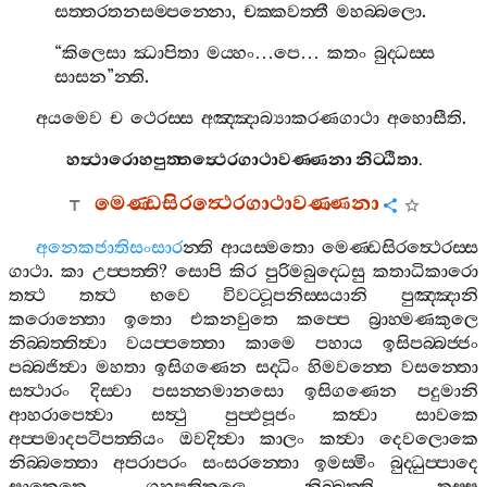
සත‍්තරතනසම‍්පන‍්නො
,
චක‍්කවත‍්තී
මහබ‍්බලො
.
“
කිලෙසා
ඣාපිතා
මය‍්හං
…
පෙ
…
කතං
බුද‍්ධස‍්ස
සාසන
”
න‍්ති
.
අයමෙව
ච
ථෙරස‍්ස
අඤ‍්ඤාබ්‍යාකරණගාථා
අහොසීති
.
හත්‍ථාරොහපුත‍්තත්‍ථෙරගාථාවණ‍්ණනා
නිට‍්ඨිතා
.
මෙණ‍්ඩසිරත්‍ථෙරගාථාවණ‍්ණනා
අනෙකජාතිසංසාර
න‍්ති
ආයස‍්මතො
මෙණ‍්ඩසිරත්‍ථෙරස‍්ස
ගාථා
.
කා
උප‍්පත‍්ති
?
සොපි
කිර
පුරිමබුද‍්ධෙසු
කතාධිකාරො
තත්‍ථ
තත්‍ථ
භවෙ
විවට‍්ටූපනිස‍්සයානි
පුඤ‍්ඤානි
කරොන‍්තො
ඉතො
එකනවුතෙ
කප‍්පෙ
බ්‍රාහ‍්මණකුලෙ
නිබ‍්බත‍්තිත්‍වා
වයප‍්පත‍්තො
කාමෙ
පහාය
ඉසිපබ‍්බජ‍්ජං
පබ‍්බජිත්‍වා
මහතා
ඉසිගණෙන
සද‍්ධිං
හිමවන‍්තෙ
වසන‍්තො
සත්‍ථාරං
දිස‍්වා
පසන‍්නමානසො
ඉසිගණෙන
පදුමානි
ආහරාපෙත්‍වා
සත්‍ථු
පුප‍්ඵපූජං
කත්‍වා
සාවකෙ
අප‍්පමාදපටිපත‍්තියං
ඔවදිත්‍වා
කාලං
කත්‍වා
දෙවලොකෙ
නිබ‍්බත‍්තො
අපරාපරං
සංසරන‍්තො
ඉමස‍්මිං
බුද‍්ධුප‍්පාදෙ