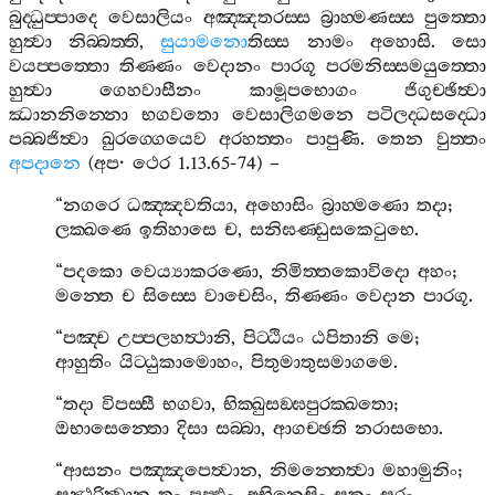
බුද‍්ධුප‍්පාදෙ
වෙසාලියං
අඤ‍්ඤතරස‍්ස
බ්‍රාහ‍්මණස‍්ස
පුත‍්තො
හුත්‍වා
නිබ‍්බත‍්ති
,
සුයාමනො
තිස‍්ස
නාමං
අහොසි
.
සො
වයප‍්පත‍්තො
තිණ‍්ණං
වෙදානං
පාරගූ
පරමනිස‍්සමයුත‍්තො
හුත්‍වා
ගෙහවාසීනං
කාමූපභොගං
ජිගුච‍්ඡිත්‍වා
ඣානනින‍්නො
භගවතො
වෙසාලිගමනෙ
පටිලද‍්ධසද‍්ධො
පබ‍්බජිත්‍වා
ඛුරග‍්ගෙයෙව
අරහත‍්තං
පාපුණි
.
තෙන
වුත‍්තං
අපදානෙ
(
අප
·
ථෙර
1.13.65-74) –
“
නගරෙ
ධඤ‍්ඤවතියා
,
අහොසිං
බ්‍රාහ‍්මණො
තදා
;
ලක‍්ඛණෙ
ඉතිහාසෙ
ච
,
සනිඝණ‍්ඩුසකෙටුභෙ
.
“
පදකො
වෙය්‍යාකරණො
,
නිමිත‍්තකොවිදො
අහං
;
මන‍්තෙ
ච
සිස‍්සෙ
වාචෙසිං
,
තිණ‍්ණං
වෙදාන
පාරගූ
.
“
පඤ‍්ච
උප‍්පලහත්‍ථානි
,
පිට‍්ඨියං
ඨපිතානි
මෙ
;
ආහුතිං
යිට‍්ඨුකාමොහං
,
පිතුමාතුසමාගමෙ
.
“
තදා
විපස‍්සී
භගවා
,
භික‍්ඛුසඞ‍්ඝපුරක‍්ඛතො
;
ඔභාසෙන‍්තො
දිසා
සබ‍්බා
,
ආගච‍්ඡති
නරාසභො
.
“
ආසනං
පඤ‍්ඤපෙත්‍වාන
,
නිමන‍්තෙත්‍වා
මහාමුනිං
;