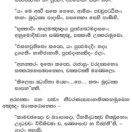
සන්‍ථරිත්‍වාන
තං
පුප‍්ඵං
,
අභිනෙසිං
සකං
ඝරං
.
“
යං
මෙ
අත්‍ථි
සකෙ
ගෙහෙ
,
ආමිසං
පච‍්චුපට‍්ඨිතං
;
තාහං
බුද‍්ධස‍්ස
පාදාසිං
,
පසන‍්නො
සෙහි
පාණිභි
.
“
භුත‍්තාවිං
කාලමඤ‍්ඤාය
පුප‍්ඵහත්‍ථමදාසහං
;
අනුමොදිත්‍වාන
සබ‍්බඤ‍්ඤූ
,
පක‍්කාමි
උත‍්තරාමුඛො
.
“
එකනවුතිතො
කප‍්පෙ
,
යං
පුප‍්ඵමදදිං
තදා
;
දුග‍්ගතිං
නාභිජානාමි
,
පුප‍්ඵදානස‍්සිදං
ඵලං
.
“
අනන‍්තරං
ඉතො
කප‍්පෙ
,
රාජාහුං
වරදස‍්සනො
;
සත‍්තරතනසම‍්පන‍්නො
,
චක‍්කවත‍්තී
මහබ‍්බලො
.
“
කිලෙසා
ඣාපිතා
මය‍්හං
…
පෙ
…
කතං
බුද‍්ධස‍්ස
සාසන
”
න‍්ති
.
අරහත‍්තං
පන
පත්‍වා
නීවරණප‍්පහානකිත‍්තනමුඛෙන
අඤ‍්ඤං
බ්‍යාකරොන‍්තො
–
“
කාමච‍්ඡන්‍දො
ච
බ්‍යාපාදො
,
ථිනමිද‍්ධඤ‍්ච
භික‍්ඛුනො
;
උද‍්ධච‍්චං
විචිකිච‍්ඡා
ච
,
සබ‍්බසොව
න
විජ‍්ජතී
”
ති
. –
ගාථං
අභාසි
;