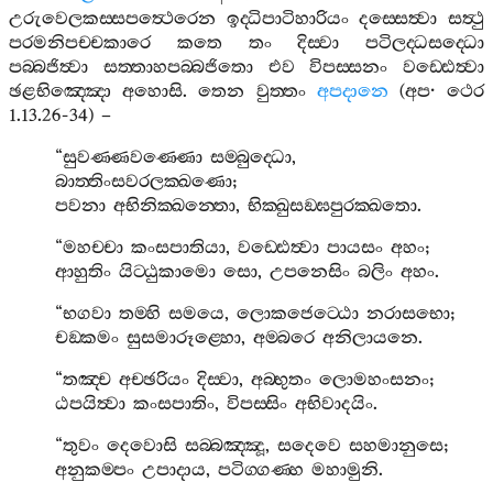
උරුවෙලකස‍්සපත්‍ථෙරෙන
ඉද‍්ධිපාටිහාරියං
දස‍්සෙත්‍වා
සත්‍ථු
පරමනිපච‍්චකාරෙ
කතෙ
තං
දිස‍්වා
පටිලද‍්ධසද‍්ධො
පබ‍්බජිත්‍වා
සත‍්තාහපබ‍්බජිතො
එව
විපස‍්සනං
වඩ‍්ඪෙත්‍වා
ඡළභිඤ‍්ඤො
අහොසි
.
තෙන
වුත‍්තං
අපදානෙ
(
අප
·
ථෙර
1.13.26-34) –
“
සුවණ‍්ණවණ‍්ණො
සම‍්බුද‍්ධො
,
බාත‍්තිංසවරලක‍්ඛණො
;
පවනා
අභිනික‍්ඛන‍්තො
,
භික‍්ඛුසඞ‍්ඝපුරක‍්ඛතො
.
“
මහච‍්චා
කංසපාතියා
,
වඩ‍්ඪෙත්‍වා
පායසං
අහං
;
ආහුතිං
යිට‍්ඨුකාමො
සො
,
උපනෙසිං
බලිං
අහං
.
“
භගවා
තම‍්හි
සමයෙ
,
ලොකජෙට‍්ඨො
නරාසභො
;
චඞ‍්කමං
සුසමාරූළ‍්හො
,
අම‍්බරෙ
අනිලායනෙ
.
“
තඤ‍්ච
අච‍්ඡරියං
දිස‍්වා
,
අබ‍්භුතං
ලොමහංසනං
;
ඨපයිත්‍වා
කංසපාතිං
,
විපස‍්සිං
අභිවාදයිං
.
“
තුවං
දෙවොසි
සබ‍්බඤ‍්ඤූ
,
සදෙවෙ
සහමානුසෙ
;
අනුකම‍්පං
උපාදාය
,
පටිග‍්ගණ‍්හ
මහාමුනි
.