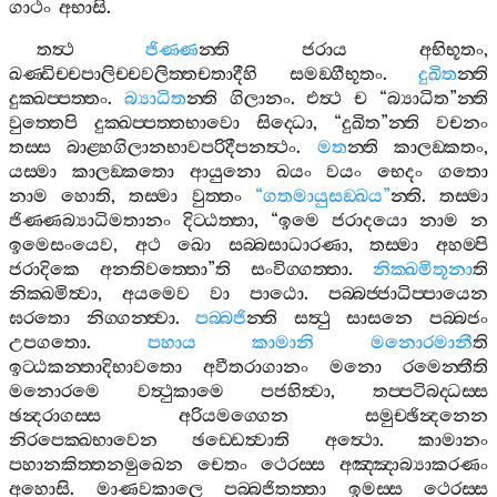
ගාථං
අභාසි
.
තත්‍ථ
ජිණ‍්ණ
න‍්ති
ජරාය
අභිභූතං
,
ඛණ‍්ඩිච‍්චපාලිච‍්චවලිත‍්තචතාදීහි
සමඞ‍්ගීභූතං
.
දුඛිත
න‍්ති
දුක‍්ඛප‍්පත‍්තං
.
බ්‍යාධිත
න‍්ති
ගිලානං
.
එත්‍ථ
ච
“
බ්‍යාධිත
”
න‍්ති
වුත‍්තෙපි
දුක‍්ඛප‍්පත‍්තභාවො
සිද‍්ධො
, “
දුඛිත
”
න‍්ති
වචනං
තස‍්ස
බාළ‍්හගිලානභාවපරිදීපනත්‍ථං
.
මත
න‍්ති
කාලඞ‍්කතං
,
යස‍්මා
කාලඞ‍්කතො
ආයුනො
ඛයං
වයං
භෙදං
ගතො
නාම
හොති
,
තස‍්මා
වුත‍්තං
“
ගතමායුසඞ‍්ඛය
”
න‍්ති
.
තස‍්මා
ජිණ‍්ණබ්‍යාධිමතානං
දිට‍්ඨත‍්තා
, “
ඉමෙ
ජරාදයො
නාම
න
ඉමෙසංයෙව
,
අථ
ඛො
සබ‍්බසාධාරණා
,
තස‍්මා
අහම‍්පි
ජරාදිකෙ
අනතිවත‍්තො
”
ති
සංවිග‍්ගත‍්තා
.
නික‍්ඛමිතූනා
ති
නික‍්ඛමිත්‍වා
,
අයමෙව
වා
පාඨො
.
පබ‍්බජ‍්ජාධිප‍්පායෙන
ඝරතො
නිග‍්ගන‍්ත්‍වා
.
පබ‍්බජි
න‍්ති
සත්‍ථු
සාසනෙ
පබ‍්බජං
උපගතො
.
පහාය
කාමානි
මනොරමානී
ති
ඉට‍්ඨකන‍්තාදිභාවතො
අවීතරාගානං
මනො
රමෙන‍්තීති
මනොරමෙ
වත්‍ථුකාමෙ
පජහිත්‍වා
,
තප‍්පටිබද‍්ධස‍්ස
ඡන්‍දරාගස‍්ස
අරියමග‍්ගෙන
සමුච‍්ඡින්‍දනෙන
නිරපෙක‍්ඛභාවෙන
ඡඩ‍්ඩෙත්‍වාති
අත්‍ථො
.
කාමානං
පහානකිත‍්තනමුඛෙන
චෙතං
ථෙරස‍්ස
අඤ‍්ඤාබ්‍යාකරණං
අහොසි
.
මාණවකාලෙ
පබ‍්බජිතත‍්තා
ඉමස‍්ස
ථෙරස‍්ස