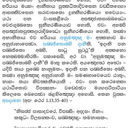
වෙළුගුම‍්බතො
දුන‍්නීහරණීයො
හොති
,
එවං
අහම‍්පි
භරියාය
මය‍්හං
ආනීතාය
පුත‍්තධීතාදිවසෙන
වඩ‍්ඪිතග‍්ගො
ආසත‍්තිවසෙන
ඝරාවාසතො
දුන‍්නීහරණීයො
භවෙය්‍යං
.
යථා
පන
වංසකළීරො
අසඤ‍්ජාතසාඛබන්‍ධො
වෙළුගුම‍්බතො
සුනීහරණීයොව
හොති
,
එවං
අහම‍්පි
අසඤ‍්ජාතපුත‍්තදාරාදිබන්‍ධො
සුනීහරණීයො
හොමි
,
තස‍්මා
අනානීතාය
එව
භරියාය
අනුමඤ‍්ඤ
මං
අත‍්තනාව
මං
අනුජානාපෙත්‍වා
.
පබ‍්බජිතොම‍්හි
දානී
ති
, “
ඉදානි
පන
පබ‍්බජිතො
අම‍්හි
,
සාධු
සුට‍්ඨූ
”
ති
අත‍්තනො
නෙක‍්ඛම‍්මාභිරතිං
පකාසෙසි
,
අථ
වා
“
අනුමඤ‍්ඤ
මං
පබ‍්බජිතොම‍්හි
දානී
”
ති
මාතු
කථෙති
.
අයඤ‍්හෙත්‍ථ
අත්‍ථො
–
යදිපි
තාය
පුබ‍්බෙ
නානුමතං
,
ඉදානි
පන
පබ‍්බජිතො
අම‍්හි
,
තස‍්මා
අනුමඤ‍්ඤ
අනුජානාහි
මං
සමණභාවෙයෙව
ඨාතුං
,
නාහං
තයා
නිවත‍්තනීයොති
.
එවං
පන
කථෙන‍්තො
යථාඨිතොව
විපස‍්සනං
වඩ‍්ඪෙත්‍වා
මග‍්ගපටිපාටියා
කිලෙසෙ
ඛෙපෙත්‍වා
ඡළභිඤ‍්ඤො
අහොසි
.
තෙන
වුත‍්තං
අපදානෙ
(
අප
·
ථෙර
1.13.35-40) –
“
නිසජ‍්ජ
පාසාදවරෙ
,
විපස‍්සිං
අද‍්දසං
ජිනං
;
කකුධං
විලසන‍්තංව
,
සබ‍්බඤ‍්ඤුං
තමනාසකං
.