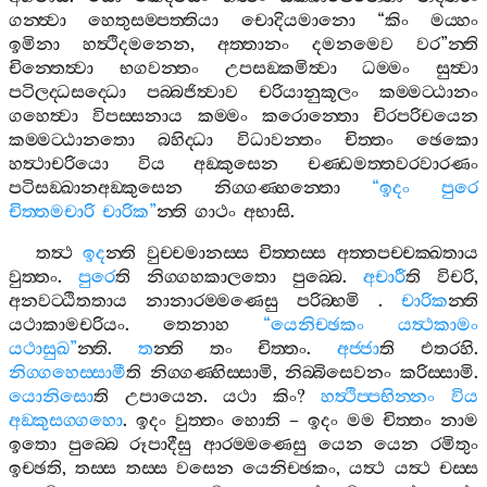
ගන‍්ත්‍වා
හෙතුසම‍්පත‍්තියා
චොදියමානො
“
කිං
මය‍්හං
ඉමිනා
හත්‍ථිදමනෙන
,
අත‍්තානං
දමනමෙව
වර
”
න‍්ති
චින‍්තෙත්‍වා
භගවන‍්තං
උපසඞ‍්කමිත්‍වා
ධම‍්මං
සුත්‍වා
පටිලද‍්ධසද‍්ධො
පබ‍්බජිත්‍වාව
චරියානුකූලං
කම‍්මට‍්ඨානං
ගහෙත්‍වා
විපස‍්සනාය
කම‍්මං
කරොන‍්තො
චිරපරිචයෙන
කම‍්මට‍්ඨානතො
බහිද‍්ධා
විධාවන‍්තං
චිත‍්තං
ඡෙකො
හත්‍ථාචරියො
විය
අඞ‍්කුසෙන
චණ‍්ඩමත‍්තවරවාරණං
පටිසඞ‍්ඛානඅඞ‍්කුසෙන
නිග‍්ගණ‍්හන‍්තො
“
ඉදං
පුරෙ
චිත‍්තමචාරි
චාරික
”
න‍්ති
ගාථං
අභාසි
.
තත්‍ථ
ඉද
න‍්ති
වුච‍්චමානස‍්ස
චිත‍්තස‍්ස
අත‍්තපච‍්චක‍්ඛතාය
වුත‍්තං
.
පුරෙ
ති
නිග‍්ගහකාලතො
පුබ‍්බෙ
.
අචාරී
ති
විචරි
,
අනවට‍්ඨිතතාය
නානාරම‍්මණෙසු
පරිබ‍්භමි
.
චාරික
න‍්ති
යථාකාමචරියං
.
තෙනාහ
“
යෙනිච‍්ඡකං
යත්‍ථකාමං
යථාසුඛ
”
න‍්ති
.
ත
න‍්ති
තං
චිත‍්තං
.
අජ‍්ජා
ති
එතරහි
.
නිග‍්ගහෙස‍්සාමී
ති
නිග‍්ගණ‍්හිස‍්සාමි
,
නිබ‍්බිසෙවනං
කරිස‍්සාමි
.
යොනිසො
ති
උපායෙන
.
යථා
කිං
?
හත්‍ථිප‍්පභින‍්නං
විය
අඞ‍්කුසග‍්ගහො
.
ඉදං
වුත‍්තං
හොති
–
ඉදං
මම
චිත‍්තං
නාම
ඉතො
පුබ‍්බෙ
රූපාදීසු
ආරම‍්මණෙසු
යෙන
යෙන
රමිතුං
ඉච‍්ඡති
,
තස‍්ස
තස‍්ස
වසෙන
යෙනිච‍්ඡකං
,
යත්‍ථ
යත්‍ථ
චස‍්ස