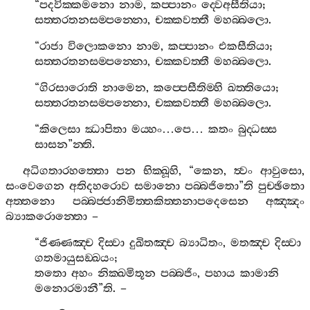
“
පදවික‍්කමනො
නාම
,
කප‍්පානං
ද‍්වෙඅසීතියා
;
සත‍්තරතනසම‍්පන‍්නො
,
චක‍්කවත‍්තී
මහබ‍්බලො
.
“
රාජා
විලොකනො
නාම
,
කප‍්පානං
එකසීතියා
;
සත‍්තරතනසම‍්පන‍්නො
,
චක‍්කවත‍්තී
මහබ‍්බලො
.
“
ගිරසාරොති
නාමෙන
,
කප‍්පෙසීතිම‍්හි
ඛත‍්තියො
;
සත‍්තරතනසම‍්පන‍්නො
,
චක‍්කවත‍්තී
මහබ‍්බලො
.
“
කිලෙසා
ඣාපිතා
මය‍්හං
…
පෙ
…
කතං
බුද‍්ධස‍්ස
සාසන
”
න‍්ති
.
අධිගතාරහත‍්තො
පන
භික‍්ඛූහි
, “
කෙන
,
ත්‍වං
ආවුසො
,
සංවෙගෙන
අතිදහරොව
සමානො
පබ‍්බජිතො
”
ති
පුච‍්ඡිතො
අත‍්තනො
පබ‍්බජ‍්ජානිමිත‍්තකිත‍්තනාපදෙසෙන
අඤ‍්ඤං
බ්‍යාකරොන‍්තො
–
“
ජිණ‍්ණඤ‍්ච
දිස‍්වා
දුඛිතඤ‍්ච
බ්‍යාධිතං
,
මතඤ‍්ච
දිස‍්වා
ගතමායුසඞ‍්ඛයං
;
තතො
අහං
නික‍්ඛමිතූන
පබ‍්බජිං
,
පහාය
කාමානි
මනොරමානී
”
ති
. –