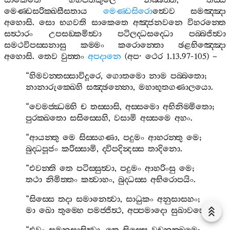
සාකෙතෙ
ගහපතිකුලෙ
නිබ‍්බත‍්ති
,
තස‍්ස
මෙණ‍්ඩසරික‍්ඛසීසතාය
මෙණ‍්ඩසිරො
ත්‍වෙව
සමඤ‍්ඤා
අහොසි
.
සො
භගවති
සාකෙතෙ
අඤ‍්ජනවනෙ
විහරන‍්තෙ
සත්‍ථාරං
උපසඞ‍්කමිත්‍වා
පටිලද‍්ධසද‍්ධො
පබ‍්බජිත්‍වා
සමථවිපස‍්සනාසු
කම‍්මං
කරොන‍්තො
ඡළභිඤ‍්ඤො
අහොසි
.
තෙව
වුත‍්තං
අපදානෙ
(
අප
·
ථෙර
1.13.97-105) –
“
හිමවන‍්තස‍්සාවිදූරෙ
,
ගොතමො
නාම
පබ‍්බතො
;
නානාරුක‍්ඛෙහි
සඤ‍්ඡන‍්නො
,
මහාභූතගණාලයො
.
“
වෙමජ‍්ඣම‍්හි
ච
තස‍්සාසි
,
අස‍්සමො
අභිනිම‍්මිතො
;
පුරක‍්ඛතො
සසිස‍්සෙහි
,
වසාමි
අස‍්සමෙ
අහං
.
“
ආයන‍්තු
මෙ
සිස‍්සගණා
,
පදුමං
ආහරන‍්තු
මෙ
;
බුද‍්ධපූජං
කරිස‍්සාමි
,
ද‍්විපදින්‍දස‍්ස
තාදිනො
.
“
එවන‍්ති
තෙ
පටිස‍්සුත්‍වා
,
පදුමං
ආහරිංසු
මෙ
;
තථා
නිමිත‍්තං
කත්‍වාහං
,
බුද‍්ධස‍්ස
අභිරොපයිං
.
“
සිස‍්සෙ
තදා
සමානෙත්‍වා
,
සාධුකං
අනුසාසහං
;
මා
ඛො
තුම‍්හෙ
පමජ‍්ජිත්‍ථ
,
අප‍්පමාදො
සුඛාවහො
.