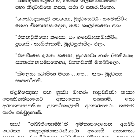
“
පාසාදස‍්සාවිදූරෙ
ච
,
ගච‍්ඡති
ලොකනායකො
;
පභා
නිද‍්ධාවතෙ
තස‍්ස
,
යථා
ච
සතරංසිනො
.
“
ගන්‍ධොදකඤ‍්ච
පග‍්ගය‍්හ
,
බුද‍්ධසෙට‍්ඨං
සමොකිරිං
;
තෙන
චිත‍්තප‍්පසාදෙන
,
තත්‍ථ
කාලඞ‍්කතො
අහං
.
“
එකනවුතිතො
කප‍්පෙ
,
යං
ගන්‍ධොදකමාකිරිං
;
දුග‍්ගතිං
නාභිජානාමි
,
බුද‍්ධපූජායිදං
ඵලං
.
“
එකතිංසෙ
ඉතො
කප‍්පෙ
,
සුගන්‍ධො
නාම
ඛත‍්තියො
;
සත‍්තරතනසම‍්පන‍්නො
,
චක‍්කවත‍්තී
මහබ‍්බලො
.
“
කිලෙසා
ඣාපිතා
මය‍්හං
…
පෙ
…
කතං
බුද‍්ධස‍්ස
සාසන
”
න‍්ති
.
ඡළභිඤ‍්ඤො
පන
හුත්‍වා
මාතරං
ආපුච‍්ඡිත්‍වා
තස‍්සා
පෙක‍්ඛන‍්තියායෙව
ආකාසෙන
පක‍්කාමි
.
සො
අරහත‍්තප‍්පත‍්තියා
උත‍්තරිකාලම‍්පි
අන‍්තරන‍්තරා
තමෙව
ගාථං
පච‍්චුදාහාසි
.
තත්‍ථ
“
පබ‍්බජිතොම‍්හී
”
ති
ඉමිනාපදෙසෙන
අයම‍්පි
ථෙරස‍්ස
අඤ‍්ඤාබ්‍යාකරණගාථා
අහොසි
අත‍්තනො