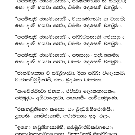
“
යස‍්මිඤ‍්ච
ජායමානස‍්මිං
,
පක‍්ඛිසඞ‍්ඝො
න
සඤ‍්චරි
;
සො
දානි
භගවා
සත්‍ථා
,
ධම‍්මං
දෙසෙති
චක‍්ඛුමා
.
“
යස‍්මිඤ‍්ච
ජායමානස‍්මිං
,
වාතක‍්ඛන්‍ධො
න
වායති
;
සො
දානි
භගවා
සත්‍ථා
,
ධම‍්මං
දෙසෙති
චක‍්ඛුමා
.
“
යස‍්මිඤ‍්ච
ජායමානස‍්මිං
,
සබ‍්බරතනානි
ජොතයුං
;
සො
දානි
භගවා
සත්‍ථා
,
ධම‍්මං
දෙසෙති
චක‍්ඛුමා
.
“
යස‍්මිඤ‍්ච
ජායමානස‍්මිං
,
සත‍්තාසුං
පදවික‍්කමා
;
සො
දානි
භගවා
සත්‍ථා
,
ධම‍්මං
දෙසෙති
චක‍්ඛුමා
.
“
ජාතමත‍්තො
ච
සම‍්බුද‍්ධො
,
දිසා
සබ‍්බා
විලොකයි
;
වාචාසභිමුදීරෙසි
,
එසා
බුද‍්ධාන
ධම‍්මතා
.
“
සංවෙජයිත්‍වා
ජනතං
,
ථවිත්‍වා
ලොකනායකං
;
සම‍්බුද‍්ධං
අභිවාදෙත්‍වා
,
පක‍්කාමිං
පාචිනාමුඛො
.
“
එකනවුතිතො
කප‍්පෙ
,
යං
බුද‍්ධමභිථොමයිං
;
දුග‍්ගතිං
නාභිජානාමි
,
ථොමනාය
ඉදං
ඵලං
.
“
ඉතො
නවුතිකප‍්පම‍්හි
,
සම‍්මුඛාථවිකව‍්හයො
;
සත‍්තරතනසම‍්පන‍්නො
,
චක‍්කවත‍්තී
මහබ‍්බලො
.