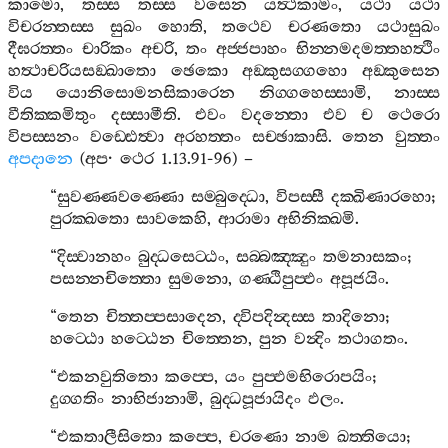
කාමො
,
තස‍්ස
තස‍්ස
වසෙන
යත්‍ථකාමං
,
යථා
යථා
විචරන‍්තස‍්ස
සුඛං
හොති
,
තථෙව
චරණතො
යථාසුඛං
දීඝරත‍්තං
චාරිකං
අචරි
,
තං
අජ‍්ජපාහං
භින‍්නමදමත‍්තහත්‍ථිං
හත්‍ථාචරියසඞ‍්ඛාතො
ඡෙකො
අඞ‍්කුසග‍්ගහො
අඞ‍්කුසෙන
විය
යොනිසොමනසිකාරෙන
නිග‍්ගහෙස‍්සාමි
,
නාස‍්ස
වීතික‍්කමිතුං
දස‍්සාමීති
.
එවං
වදන‍්තො
එව
ච
ථෙරො
විපස‍්සනං
වඩ‍්ඪෙත්‍වා
අරහත‍්තං
සච‍්ඡාකාසි
.
තෙන
වුත‍්තං
අපදානෙ
(
අප
·
ථෙර
1.13.91-96) –
“
සුවණ‍්ණවණ‍්ණො
සම‍්බුද‍්ධො
,
විපස‍්සී
දක‍්ඛිණාරහො
;
පුරක‍්ඛතො
සාවකෙහි
,
ආරාමා
අභිනික‍්ඛමි
.
“
දිස‍්වානහං
බුද‍්ධසෙට‍්ඨං
,
සබ‍්බඤ‍්ඤුං
තමනාසකං
;
පසන‍්නචිත‍්තො
සුමනො
,
ගණ‍්ඨිපුප‍්ඵං
අපූජයිං
.
“
තෙන
චිත‍්තප‍්පසාදෙන
,
ද‍්විපදින්‍දස‍්ස
තාදිනො
;
හට‍්ඨො
හට‍්ඨෙන
චිත‍්තෙන
,
පුන
වන්‍දිං
තථාගතං
.
“
එකනවුතිතො
කප‍්පෙ
,
යං
පුප‍්ඵමභිරොපයිං
;
දුග‍්ගතිං
නාභිජානාමි
,
බුද‍්ධපූජායිදං
ඵලං
.
“
එකතාලීසිතො
කප‍්පෙ
,
චරණො
නාම
ඛත‍්තියො
;