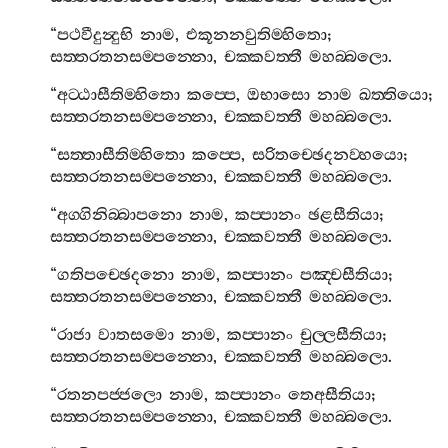
“
පථවීදුන්‍දුභි
නාම
,
එකූනනවුතිම‍්හිතො
;
සත‍්තරතනසම‍්පන‍්නො
,
චක‍්කවත‍්තී
මහබ‍්බලො
.
“
අට‍්ඨාසීතිම‍්හිතො
කප‍්පෙ
,
ඔභාසො
නාම
ඛත‍්තියො
;
සත‍්තරතනසම‍්පන‍්නො
,
චක‍්කවත‍්තී
මහබ‍්බලො
.
“
සත‍්තාසීතිම‍්හිතො
කප‍්පෙ
,
සරිතච‍්ඡෙදනව‍්හයො
;
සත‍්තරතනසම‍්පන‍්නො
,
චක‍්කවත‍්තී
මහබ‍්බලො
.
“
අග‍්ගිනිබ‍්බාපනො
නාම
,
කප‍්පානං
ඡළසීතියා
;
සත‍්තරතනසම‍්පන‍්නො
,
චක‍්කවත‍්තී
මහබ‍්බලො
.
“
ගතිපච‍්ඡෙදනො
නාම
,
කප‍්පානං
පඤ‍්චසීතියා
;
සත‍්තරතනසම‍්පන‍්නො
,
චක‍්කවත‍්තී
මහබ‍්බලො
.
“
රාජා
වාතසමො
නාම
,
කප‍්පානං
චුල‍්ලසීතියා
;
සත‍්තරතනසම‍්පන‍්නො
,
චක‍්කවත‍්තී
මහබ‍්බලො
.
“
රතනපජ‍්ජලො
නාම
,
කප‍්පානං
තෙඅසීතියා
;
සත‍්තරතනසම‍්පන‍්නො
,
චක‍්කවත‍්තී
මහබ‍්බලො
.