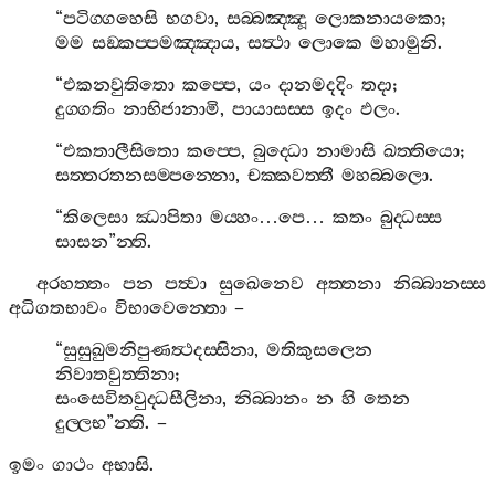
“
පටිග‍්ගහෙසි
භගවා
,
සබ‍්බඤ‍්ඤූ
ලොකනායකො
;
මම
සඞ‍්කප‍්පමඤ‍්ඤාය
,
සත්‍ථා
ලොකෙ
මහාමුනි
.
“
එකනවුතිතො
කප‍්පෙ
,
යං
දානමදදිං
තදා
;
දුග‍්ගතිං
නාභිජානාමි
,
පායාසස‍්ස
ඉදං
ඵලං
.
“
එකතාලීසිතො
කප‍්පෙ
,
බුද‍්ධො
නාමාසි
ඛත‍්තියො
;
සත‍්තරතනසම‍්පන‍්නො
,
චක‍්කවත‍්තී
මහබ‍්බලො
.
“
කිලෙසා
ඣාපිතා
මය‍්හං
…
පෙ
…
කතං
බුද‍්ධස‍්ස
සාසන
”
න‍්ති
.
අරහත‍්තං
පන
පත්‍වා
සුඛෙනෙව
අත‍්තනා
නිබ‍්බානස‍්ස
අධිගතභාවං
විභාවෙන‍්තො
–
“
සුසුඛුමනිපුණත්‍ථදස‍්සිනා
,
මතිකුසලෙන
නිවාතවුත‍්තිනා
;
සංසෙවිතවුද‍්ධසීලිනා
,
නිබ‍්බානං
න
හි
තෙන
දුල‍්ලභ
”
න‍්ති
. –
ඉමං
ගාථං
අභාසි
.