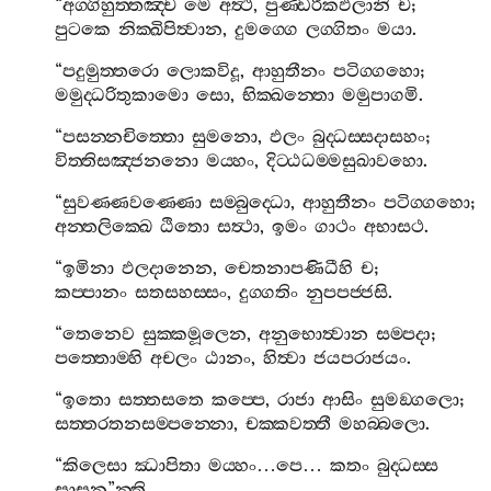
“
අග‍්ගිහුත‍්තඤ‍්ච
මෙ
අත්‍ථි
,
පුණ‍්ඩරීකඵලානි
ච
;
පුටකෙ
නික‍්ඛිපිත්‍වාන
,
දුමග‍්ගෙ
ලග‍්ගිතං
මයා
.
“
පදුමුත‍්තරො
ලොකවිදූ
,
ආහුතීනං
පටිග‍්ගහො
;
මමුද‍්ධරිතුකාමො
සො
,
භික‍්ඛන‍්තො
මමුපාගමි
.
“
පසන‍්නචිත‍්තො
සුමනො
,
ඵලං
බුද‍්ධස‍්සදාසහං
;
විත‍්තිසඤ‍්ජනනො
මය‍්හං
,
දිට‍්ඨධම‍්මසුඛාවහො
.
“
සුවණ‍්ණවණ‍්ණො
සම‍්බුද‍්ධො
,
ආහුතීනං
පටිග‍්ගහො
;
අන‍්තලික‍්ඛෙ
ඨිතො
සත්‍ථා
,
ඉමං
ගාථං
අභාසථ
.
“
ඉමිනා
ඵලදානෙන
,
චෙතනාපණිධීහි
ච
;
කප‍්පානං
සතසහස‍්සං
,
දුග‍්ගතිං
නුපපජ‍්ජසි
.
“
තෙනෙව
සුක‍්කමූලෙන
,
අනුභොත්‍වාන
සම‍්පදා
;
පත‍්තොම‍්හි
අචලං
ඨානං
,
හිත්‍වා
ජයපරාජයං
.
“
ඉතො
සත‍්තසතෙ
කප‍්පෙ
,
රාජා
ආසිං
සුමඞ‍්ගලො
;
සත‍්තරතනසම‍්පන‍්නො
,
චක‍්කවත‍්තී
මහබ‍්බලො
.
“
කිලෙසා
ඣාපිතා
මය‍්හං
…
පෙ
…
කතං
බුද‍්ධස‍්ස
සාසන
”
න‍්ති
.