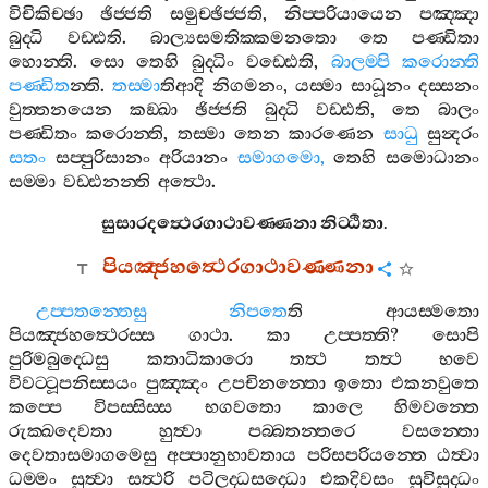
විචිකිච‍්ඡා
ඡිජ‍්ජති
සමුච‍්ඡිජ‍්ජති
,
නිප‍්පරියායෙන
පඤ‍්ඤා
බුද‍්ධි
වඩ‍්ඪති
.
බාල්‍යසමතික‍්කමනතො
තෙ
පණ‍්ඩිතා
හොන‍්ති
.
සො
තෙහි
බුද‍්ධිං
වඩ‍්ඪෙති
,
බාලම‍්පි
කරොන‍්ති
පණ‍්ඩිත
න‍්ති
.
තස‍්මා
තිආදි
නිගමනං
,
යස‍්මා
සාධූනං
දස‍්සනං
වුත‍්තනයෙන
කඞ‍්ඛා
ඡිජ‍්ජති
බුද‍්ධි
වඩ‍්ඪති
,
තෙ
බාලං
පණ‍්ඩිතං
කරොන‍්ති
,
තස‍්මා
තෙන
කාරණෙන
සාධු
සුන්‍දරං
සතං
සප‍්පුරිසානං
අරියානං
සමාගමො
,
තෙහි
සමොධානං
සම‍්මා
වඩ‍්ඪනන‍්ති
අත්‍ථො
.
සුසාරදත්‍ථෙරගාථාවණ‍්ණනා
නිට‍්ඨිතා
.
පියඤ‍්ජහත්‍ථෙරගාථාවණ‍්ණනා
උප‍්පතන‍්තෙසු
නිපතෙ
ති
ආයස‍්මතො
පියඤ‍්ජහත්‍ථෙරස‍්ස
ගාථා
.
කා
උප‍්පත‍්ති
?
සොපි
පුරිමබුද‍්ධෙසු
කතාධිකාරො
තත්‍ථ
තත්‍ථ
භවෙ
විවට‍්ටූපනිස‍්සයං
පුඤ‍්ඤං
උපචිනන‍්තො
ඉතො
එකනවුතෙ
කප‍්පෙ
විපස‍්සිස‍්ස
භගවතො
කාලෙ
හිමවන‍්තෙ
රුක‍්ඛදෙවතා
හුත්‍වා
පබ‍්බතන‍්තරෙ
වසන‍්තො
දෙවතාසමාගමෙසු
අප‍්පානුභාවතාය
පරිසපරියන‍්තෙ
ඨත්‍වා
ධම‍්මං
සුත්‍වා
සත්‍ථරි
පටිලද‍්ධසද‍්ධො
එකදිවසං
සුවිසුද‍්ධං