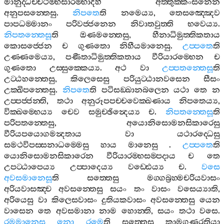
මානුද‍්ධච‍්චථම‍්භසාරම‍්භාදීහි
අත‍්තුක‍්කංසනෙන
අනුපසන‍්තෙසු
.
නිපතෙ
ති
නමෙය්‍ය
,
තෙසඤ‍්ඤෙව
පාපධම‍්මානං
පරිවජ‍්ජනෙන
නිවාතවුත‍්ති
භවෙය්‍ය
.
නිපතන‍්තෙසූ
ති
ඔණමන‍්තෙසු
,
හීනාධිමුත‍්තිකතාය
කොසජ‍්ජෙන
ච
ගුණතො
නිහීයමානෙසු
.
උප‍්පතෙ
ති
උණ‍්ණමෙය්‍ය
,
පණීතාධිමුත‍්තිකතාය
වීරියාරම‍්භෙන
ච
ගුණතො
උස‍්සුක‍්කෙය්‍ය
.
අථ
වා
උප‍්පතන‍්තෙසූ
ති
උට‍්ඨහන‍්තෙසු
,
කිලෙසෙසු
පරියුට‍්ඨානවසෙන
සීසං
උක‍්ඛිපන‍්තෙසු
.
නිපතෙ
ති
පටිසඞ‍්ඛානබලෙන
යථා
තෙ
න
උප‍්පජ‍්ජන‍්ති
,
තථා
අනුරූපපච‍්චවෙක‍්ඛණාය
නිපතෙය්‍ය
,
වික‍්ඛම‍්භෙය්‍ය
චෙව
සමුච‍්ඡින්‍දෙය්‍ය
ච
.
නිපතන‍්තෙසූ
ති
පරිපතන‍්තෙසු
,
අයොනිසොමනසිකාරෙසු
වීරියපයොගමන්‍දතාය
වා
යථාරද‍්ධෙසු
සමථවිපස‍්සනාධම‍්මෙසු
හාය
මානෙසු
.
උප‍්පතෙ
ති
යොනිසොමනසිකාරෙන
වීරියාරම‍්භසම‍්පදාය
ච
තෙ
උපට‍්ඨාපෙය්‍ය
උප‍්පාදෙය්‍ය
වඩ‍්ඪෙය්‍ය
ච
.
වසෙ
අවසමානෙසූ
ති
සත‍්තෙසු
මග‍්ගබ්‍රහ‍්මචරියවාසං
අරියවාසඤ‍්ච
අවසන‍්තෙසු
සයං
තං
වාසං
වසෙය්‍යාති
,
අරියෙසු
වා
කිලෙසවාසං
දුතියකවාසං
අවසන‍්තෙසු
යෙන
වාසෙන
තෙ
අවසමානා
නාම
හොන‍්ති
,
සයං
තථා
වසෙ
.
රමමානෙසු
නො
රමෙ
ති
සත‍්තෙසු
කාමගුණරතියා