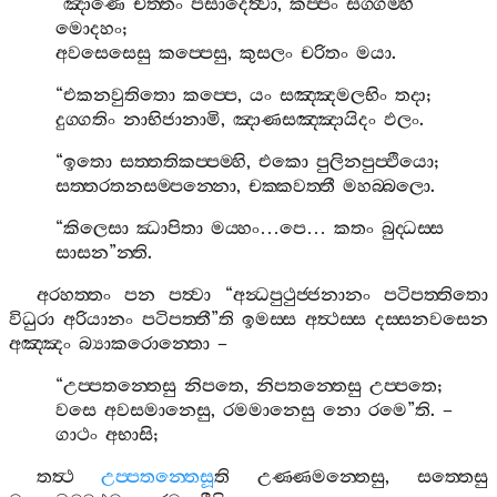
“
ඤාණෙ
චිත‍්තං
පසාදෙත්‍වා
,
කප‍්පං
සග‍්ගම‍්හි
මොදහං
;
අවසෙසෙසු
කප‍්පෙසු
,
කුසලං
චරිතං
මයා
.
“
එකනවුතිතො
කප‍්පෙ
,
යං
සඤ‍්ඤමලභිං
තදා
;
දුග‍්ගතිං
නාභිජානාමි
,
ඤාණසඤ‍්ඤායිදං
ඵලං
.
“
ඉතො
සත‍්තතිකප‍්පම‍්හි
,
එකො
පුලිනපුප‍්ඵියො
;
සත‍්තරතනසම‍්පන‍්නො
,
චක‍්කවත‍්තී
මහබ‍්බලො
.
“
කිලෙසා
ඣාපිතා
මය‍්හං
…
පෙ
…
කතං
බුද‍්ධස‍්ස
සාසන
”
න‍්ති
.
අරහත‍්තං
පන
පත්‍වා
“
අන්‍ධපුථුජ‍්ජනානං
පටිපත‍්තිතො
විධුරා
අරියානං
පටිපත‍්තී
”
ති
ඉමස‍්ස
අත්‍ථස‍්ස
දස‍්සනවසෙන
අඤ‍්ඤං
බ්‍යාකරොන‍්තො
–
“
උප‍්පතන‍්තෙසු
නිපතෙ
,
නිපතන‍්තෙසු
උප‍්පතෙ
;
වසෙ
අවසමානෙසු
,
රමමානෙසු
නො
රමෙ
”
ති
. –
ගාථං
අභාසි
;
තත්‍ථ
උප‍්පතන‍්තෙසූ
ති
උණ‍්ණමන‍්තෙසු
,
සත‍්තෙසු