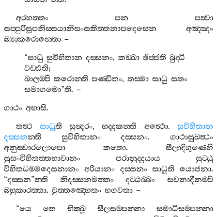
අරහත‍්තං
පන
පත්‍වා
සප‍්පුරිසූපනිස‍්සයානිසංසකිත‍්තනාපදෙසෙන
අඤ‍්ඤං
බ්‍යාකරොන‍්තො
–
“
සාධු
සුවිහිතාන
දස‍්සනං
,
කඞ‍්ඛා
ඡිජ‍්ජති
බුද‍්ධි
වඩ‍්ඪති
;
බාලම‍්පි
කරොන‍්ති
පණ‍්ඩිතං
,
තස‍්මා
සාධු
සතං
සමාගමො
”
ති
. –
ගාථං
අභාසි
.
තත්‍ථ
සාධූ
ති
සුන්‍දරං
,
භද‍්දකන‍්ති
අත්‍ථො
.
සුවිහිතාන
දස‍්සන
න‍්ති
සුවිහිතානං
දස‍්සනං
.
ගාථාසුඛත්‍ථං
අනුස‍්වාරලොපො
කතො
.
සීලාදිගුණෙහි
සුසංවිහිතත‍්තභාවානං
පරානුද‍්දයාය
සුට‍්ඨු
විහිතධම‍්මදෙසනානං
අරියානං
දස‍්සනං
සාධූති
යොජනා
.
“
දස‍්සන
”
න‍්ති
නිදස‍්සනමත‍්තං
දට‍්ඨබ‍්බං
සවනාදීනම‍්පි
බහුකාරත‍්තා
.
වුත‍්තඤ‍්හෙතං
භගවතා
–
“
යෙ
තෙ
භික‍්ඛූ
සීලසම‍්පන‍්නා
සමාධිසම‍්පන‍්නා