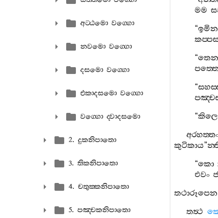
මම
ස
අට‍්ඨමො වග‍්ගො
“
ඉමින
කප‍්පස
නවමො වග‍්ගො
“
තෙ
පත‍්තො
දසමො වග‍්ගො
“
සහස‍
එකාදසමො වග‍්ගො
පඤ‍්ච
“
කිලෙ
වග‍්ගො ද‍්වාදසමො
අරහත‍්ත
2. දුකනිපාතො
කුටිකාය
”
න‍
3. තිකනිපාතො
“
කො
එවං
ජ
4. චතුක‍්කනිපාතො
තථාරූපෙන
5. පඤ‍්චකනිපාතො
තත්‍ථ
ක