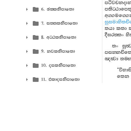
පටිවචනදා
පතිට‍්ඨාපෙත
6. ඡක‍්කනිපාතො
අග‍්ගමග‍්ග
සුසමාහිතචි
7. සත‍්තකනිපාතො
තයා
කතා
දීඝරත‍්තං
හ
8. අට‍්ඨකනිපාතො
තං
සුත්‍
9. නවකනිපාතො
පසන‍්නචිත‍
ඤත්‍වා
තම‍්භ
10. දසකනිපාතො
“
විහාස
තෙන
11. එකාදසනිපාතො
“
ඡත‍්ති
12. ද‍්වාදසනිපාතො
චතුත‍්ත
රතනක
13. තෙරසනිපාතො
කුටිකාය
14. චුද‍්දසනිපාතො
අඤ‍්ඤාබ්‍ය