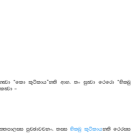
ත්‍වා
“
කො
කුටිකාය
”
න‍්ති
ආහ
.
තං
සුත්‍වා
ථෙරො
“
භික‍්ඛු
කත්‍වා
–
‍්තපාලස‍්ස
පුච‍්ඡාවචනං
.
තස‍්ස
භික‍්ඛු
කුටිකාය
න‍්ති
ථෙරස‍්ස