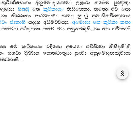
කුටිපරිභොගං
අනුමොදාපෙත්‍වා
උළාරං
තමෙව
පුඤ‍්ඤං
කිලෙසො
භික‍්ඛු
තෙ
කුටිකායං
නිසින‍්නො
,
තතො
එව
සො
ිනා
නිබ‍්බානං
ආරම‍්මණං
කත්‍වා
සුට‍්ඨු
සමාහිතචිත‍්තතාය
එවං
ජානාහි
සද‍්දහ
අධිමුච‍්චස‍්සු
.
අමොඝා
තෙ
කුටිකා
කතා
ණාසවෙන
පරිභුත‍්තා
.
සචෙ
ත්‍වං
අනුමොදසි
,
තං
තෙ
භවිස‍්සති
‍්ස
මෙ
කුටිකායං
එදිසො
අය්‍යො
පවිසිත්‍වා
නිසීදතී
”
ති
පං
භගවා
දිබ‍්බාය
සොතධාතුයා
සුත්‍වා
අනුමොදනඤ‍්චස‍්ස
ජ‍්ඣභාසි
–
විහාරී
ත්‍වෙව
සමඤ‍්ඤා
උදපාදි
.
අයමෙව
ච
ථෙරස‍්ස