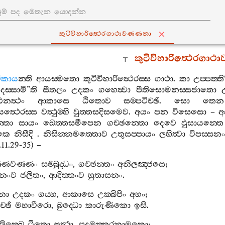
කුටිවිහාරිත්‍ථෙරගාථාවණ‍්ණනා
කුටිවිහාරිත්‍ථෙරගාථ
ටිකාය
න‍්ති
ආයස‍්මතො
කුටිවිහාරිත්‍ථෙරස‍්ස
ගාථා
.
කා
උප‍්පත‍්ති
දස‍්සාමී
”
ති
සීතලං
උදකං
ගහෙත්‍වා
පීතිසොමනස‍්සජාතො
නත්‍ථං
ආකාසෙ
ඨිතොව
සම‍්පටිච‍්ඡි
.
සො
තෙන
ත්‍ථෙරස‍්ස
වත්‍ථුම‍්හි
වුත‍්තසදිසමෙව
.
අයං
පන
විසෙසො
–
අ
‍්තො
සායං
ඛෙත‍්තසමීපෙන
ගච‍්ඡන‍්තො
දෙවෙ
ඵුසායන‍්තෙ
රකෙ
නිසීදි
.
නිසින‍්නමත‍්තොව
උතුසප‍්පායං
ලභිත්‍වා
විපස‍්සන
11.29-35) –
‍්ණවණ‍්ණං
සම‍්බුද‍්ධං
,
ගච‍්ඡන‍්තං
අනිලඤ‍්ජසෙ
;
නංව
ජලිතං
,
ආදිත‍්තංව
හුතාසනං
.
නා
උදකං
ගය‍්හ
,
ආකාසෙ
උක‍්ඛිපිං
අහං
;
‍්ඡි
මහාවීරො
,
බුද‍්ධො
කාරුණිකො
ඉසි
.
ලික‍්ඛෙ
ඨිතො
සත්‍ථා
,
පදුමුත‍්තරනාමකො
;