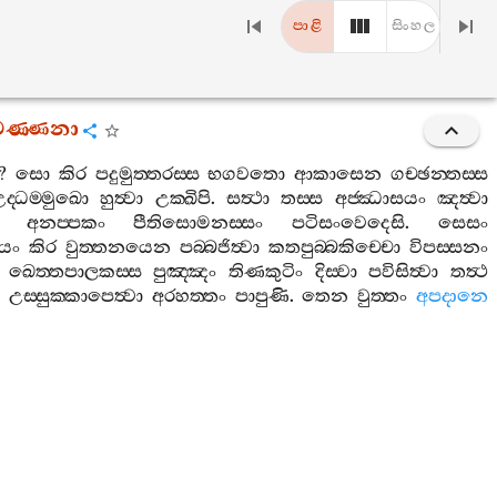
පාළි
සිංහල
ාවණ‍්ණනා
?
සො
කිර
පදුමුත‍්තරස‍්ස
භගවතො
ආකාසෙන
ගච‍්ඡන‍්තස‍්ස
උද‍්ධම‍්මුඛො
හුත්‍වා
උක‍්ඛිපි
.
සත්‍ථා
තස‍්ස
අජ‍්ඣාසයං
ඤත්‍වා
අනප‍්පකං
පීතිසොමනස‍්සං
පටිසංවෙදෙසි
.
සෙසං
යං
කිර
වුත‍්තනයෙන
පබ‍්බජිත්‍වා
කතපුබ‍්බකිච‍්චො
විපස‍්සනං
ඛෙත‍්තපාලකස‍්ස
පුඤ‍්ඤං
තිණකුටිං
දිස‍්වා
පවිසිත්‍වා
තත්‍ථ
ං
උස‍්සුක‍්කාපෙත්‍වා
අරහත‍්තං
පාපුණි
.
තෙන
වුත‍්තං
අපදානෙ