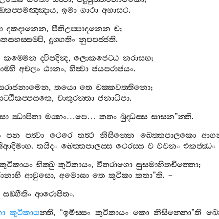
ඞ‍්කප‍්පමඤ‍්ඤාය
,
ඉමා
ගාථා
අභාසථ
.
ා
දකදානෙන
,
පීතිඋප‍්පාදනෙන
ච
;
තසහස‍්සම‍්පි
,
දුග‍්ගතිං
නුපපජ‍්ජති
.
න
කම‍්මෙන
ද‍්විපදින්‍ද
,
ලොකජෙට‍්ඨ
නරාසභ
;
ම‍්හි
අචලං
ඨානං
,
හිත්‍වා
ජයපරාජයං
.
්සරාජනාමෙන
,
තයො
තෙ
චක‍්කවත‍්තිනො
;
සට‍්ඨිකප‍්පසතෙ
,
චාතුරන‍්තා
ජනාධිපා
.
සා
ඣාපිතා
මය‍්හං
…
පෙ
…
කතං
බුද‍්ධස‍්ස
සාසන
”
න‍්ති
.
ං
පන
පත්‍වා
ථෙරෙ
තත්‍ථ
නිසින‍්නෙ
ඛෙත‍්තපාලකො
ආගන‍්
්තිආදිමාහ
.
තයිදං
ඛෙත‍්තපාලස‍්ස
ථෙරස‍්ස
ච
වචනං
එකජ‍්ඣං
කුටිකායං
භික‍්ඛු
කුටිකායං
,
වීතරාගො
සුසමාහිතචිත‍්තො
;
ානාහි
ආවුසො
,
අමොඝා
තෙ
කුටිකා
කතා
”
ති
. –
සඞ‍්ගීතිං
ආරොපිතං
.
ො
කුටිකාය
න‍්ති
, “
ඉමිස‍්සං
කුටිකායං
කො
නිසින‍්නො
”
ති
ඛෙත