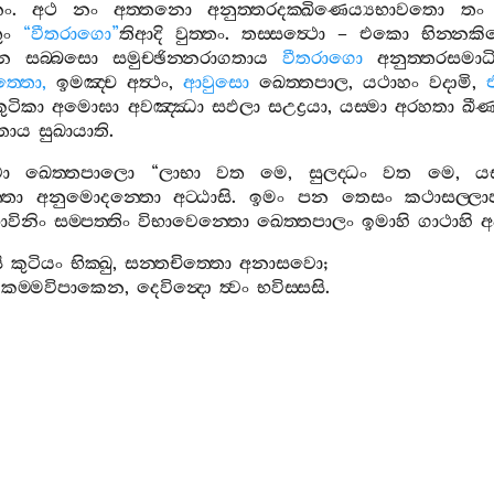
නං
.
අථ
නං
අත‍්තනො
අනුත‍්තරදක‍්ඛිණෙය්‍යභාවතො
තං
ුං
“
වීතරාගො
”
තිආදි
වුත‍්තං
.
තස‍්සත්‍ථො
–
එකො
භින‍්න
ෙන
සබ‍්බසො
සමුච‍්ඡින‍්නරාගතාය
වීතරාගො
අනුත‍්තරසමාධ
ත‍්තො
,
ඉමඤ‍්ච
අත්‍ථං
,
ආවුසො
ඛෙත‍්තපාල
,
යථාහං
වදාමි
,
කුටිකා
අමොඝා
අවඤ‍්ඣා
සඵලා
සඋද්‍රයා
,
යස‍්මා
අරහතා
ඛී
ිතාය
සුඛායාති
.
වා
ඛෙත‍්තපාලො
“
ලාභා
වත
මෙ
,
සුලද‍්ධං
වත
මෙ
,
යස
්තො
අනුමොදන‍්තො
අට‍්ඨාසි
.
ඉමං
පන
තෙසං
කථාසල‍්ලා
ාවිනිං
සම‍්පත‍්තිං
විභාවෙන‍්තො
ඛෙත‍්තපාලං
ඉමාහි
ගාථාහි
අ
ි
කුටියං
භික‍්ඛු
,
සන‍්තචිත‍්තො
අනාසවො
;
කම‍්මවිපාකෙන
,
දෙවින්‍දො
ත්‍වං
භවිස‍්සසි
.
ංසක‍්ඛත‍්තුං
දෙවින්‍දො
,
දෙවරජ‍්ජං
කරිස‍්සසි
;
ිංසක‍්ඛත‍්තුං
චක‍්කවත‍්තී
,
රාජා
රට‍්ඨෙ
භවිස‍්සසි
;
ුටි
නාම
පච‍්චෙකබුද‍්ධො
,
වීතරාගො
භවිස‍්සසී
”
ති
.
ං
ලද‍්ධවිසෙසත‍්තා
පන
ථෙරස‍්ස
තතො
පභුති
කුටි
ාකරණගාථාපි
අහොසීති
.