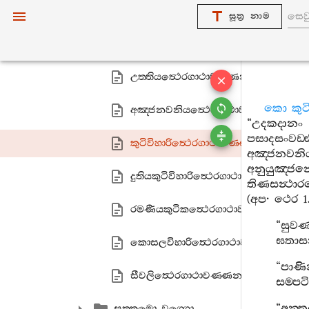
සුබාහුත්‍ථෙරගාථාවණ‍්ණනා
සූත්‍ර නාම
වල‍්ලියත්‍ථෙරගාථාවණ‍්ණනා
උත‍්තියත්‍ථෙරගාථාවණ‍්ණනා
කො
කු
අඤ‍්ජනවනියත්‍ථෙරගාථාවණ‍්ණනා
“
උදකදානං
පසාදසංවඩ‍්ඪ
කුටිවිහාරිත්‍ථෙරගාථාවණ‍්ණනා
අඤ‍්ජනවනිය
අනුයුඤ‍්ජන
දුතියකුටිවිහාරිත්‍ථෙරගාථාවණ‍්ණනා
තිණසන්‍ථා
(
අප
·
ථෙර
1.
රමණීයකුටිකත්‍ථෙරගාථාවණ‍්ණනා
“
සුවණ
ඝතාස
කොසලවිහාරිත්‍ථෙරගාථාවණ‍්ණනා
“
පාණි
සීවලිත්‍ථෙරගාථාවණ‍්ණනා
සම‍්පටිච
“
අන‍්ත
සත‍්තමො වග‍්ගො