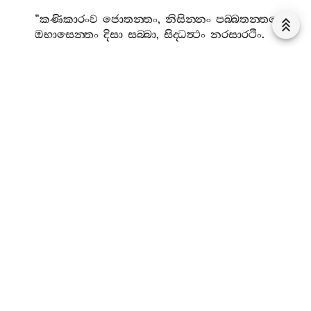
“
කණිකාරංව
ජොතන‍්තං
,
නිසින‍්නං
පබ‍්බතන‍්තරෙ
;
ඔභාසෙන‍්තං
දිසා
සබ‍්බා
,
සිද‍්ධත්‍ථං
නරසාරථිං
.
“
ධනුං
අද‍්වෙජ‍්ඣං
කත්‍වාන
,
උසුං
සන‍්නය‍්හහං
තදා
;
පුප‍්ඵං
සවණ‍්ටං
ඡෙත්‍වාන
,
බුද‍්ධස‍්ස
අභිරොපයිං
.
“
චතුන‍්නවුතිතො
කප‍්පෙ
,
යං
පුප‍්ඵමභිරොපයිං
;
දුග‍්ගතිං
නාභිජානාමි
,
බුද‍්ධපූජායිදං
ඵලං
.
“
එකපඤ‍්ඤාසිතො
කප‍්පෙ
,
එකො
ආසිං
ජුතින්‍ධරො
;
සත‍්තරතනසම‍්පන‍්නො
,
චක‍්කවත‍්තී
මහබ‍්බලො
.
“
කිලෙසා
ඣාපිතා
මය‍්හං
…
පෙ
…
කතං
බුද‍්ධස‍්ස
සාසන
”
න‍්ති
.
අරහත‍්තං
පන
පත්‍වා
තත්‍ථෙව
විහරන‍්තස‍්ස
ථෙරස‍්ස
ඛීණාසවභාවං
අජානන‍්තො
පුරිමනයෙනෙව
මාරො
මහන‍්තං
භෙරවසද‍්දං
අකාසි
.
තං
සුත්‍වා
ථෙරො
අභීතො
අච‍්ඡම‍්භී
“
තාදිසානං
මාරානං
සතම‍්පි
සහස‍්සම‍්පි
මය‍්හං
ලොමම‍්පි
න
කම‍්පෙතී
”
ති
අඤ‍්ඤං
බ්‍යාකරොන‍්තො
“
සද‍්ධායාහං
පබ‍්බජිතො
”
ති
ගාථං
අභාසි
.