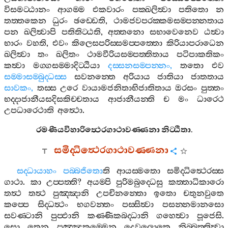
විසමට‍්ඨානං
ආගම‍්ම
එකවාරං
පක‍්ඛලිත්‍වා
පතිතො
න
තත‍්තකෙන
ධුරං
ඡඩ‍්ඩෙති
,
ථාමජවපරක‍්කමසම‍්පන‍්නතාය
පන
ඛලිත්‍වාපි
පතිතිට‍්ඨති
,
අත‍්තනො
සභාවෙනෙව
ඨත්‍වා
භාරං
වහති
,
එවං
කිලෙසපරිස‍්සමප‍්පත‍්තො
කිරියාපරාධෙන
ඛලිත්‍වා
තං
ඛලිතං
ථාමවීරියසම‍්පත‍්තිතාය
පටිපාකතිකං
කත්‍වා
මග‍්ගසම‍්මාදිට‍්ඨියා
දස‍්සනසම‍්පන‍්නං
,
තතො
එව
සම‍්මාසම‍්බුද‍්ධස‍්ස
සවනන‍්තෙ
අරියාය
ජාතියා
ජාතතාය
සාවකං
,
තස‍්ස
උරෙ
වායාමජනිතාභිජාතිතාය
ඔරසං
පුත‍්තං
භද‍්දාජානීයසදිසකිච‍්චතාය
ආජානීයන‍්ති
ච
මං
ධාරෙථ
උපධාරෙථාති
අත්‍ථො
.
රමණීයවිහාරිත්‍ථෙරගාථාවණ‍්ණනා
නිට‍්ඨිතා
.
සමිද‍්ධිත්‍ථෙරගාථාවණ‍්ණනා
සද‍්ධායාහං
පබ‍්බජිතො
ති
ආයස‍්මතො
සමිද‍්ධිත්‍ථෙරස‍්ස
ගාථා
.
කා
උප‍්පත‍්ති
?
අයම‍්පි
පුරිමබුද‍්ධෙසු
කත‍්තාධිකාරො
තත්‍ථ
තත්‍ථ
පුඤ‍්ඤානි
උපචිනන‍්තො
ඉතො
චතුනවුතෙ
කප‍්පෙ
සිද‍්ධත්‍ථං
භගවන‍්තං
පස‍්සිත්‍වා
පසන‍්නමානසො
සවණ‍්ටානි
පුප‍්ඵානි
කණ‍්ණිකබද‍්ධානි
ගහෙත්‍වා
පූජෙසි
.
සො
තෙන
පුඤ‍්ඤකම‍්මෙන
දෙවලොකෙ
නිබ‍්බත‍්තිත්‍වා