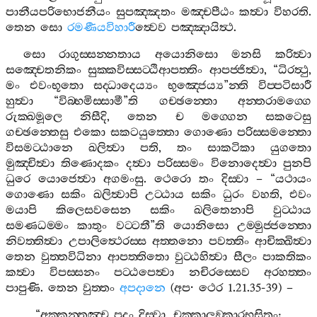
පානීයපරිභොජනීයං
සුපඤ‍්ඤතං
මඤ‍්චපීඨං
කත්‍වා
විහරති
.
තෙන
සො
රමණීයවිහාරී
ත්‍වෙව
පඤ‍්ඤායිත්‍ථ
.
සො
රාගුස‍්සන‍්නතාය
අයොනිසො
මනසි
කරිත්‍වා
සඤ‍්චෙතනිකං
සුක‍්කවිස‍්සට‍්ඨිආපත‍්තිං
ආපජ‍්ජිත්‍වා
, “
ධිරත්‍ථු
,
මං
එවංභූතො
සද‍්ධාදෙය්‍යං
භුඤ‍්ජෙය්‍ය
”
න‍්ති
විප‍්පටිසාරී
හුත්‍වා
“
විබ‍්භමිස‍්සාමී
”
ති
ගච‍්ඡන‍්තො
අන‍්තරාමග‍්ගෙ
රුක‍්ඛමූලෙ
නිසීදි
,
තෙන
ච
මග‍්ගෙන
සකටෙසු
ගච‍්ඡන‍්තෙසු
එකො
සකටයුත‍්තො
ගොණො
පරිස‍්සමන‍්තො
විසමට‍්ඨානෙ
ඛලිත්‍වා
පති
,
තං
සාකටිකා
යුගතො
මුඤ‍්චිත්‍වා
තිණොදකං
දත්‍වා
පරිස‍්සමං
විනොදෙත්‍වා
පුනපි
ධුරෙ
යොජෙත්‍වා
අගමංසු
.
ථෙරො
තං
දිස‍්වා
– “
යථායං
ගොණො
සකිං
ඛලිත්‍වාපි
උට‍්ඨාය
සකිං
ධුරං
වහති
,
එවං
මයාපි
කිලෙසවසෙන
සකිං
ඛලිතෙනාපි
වුට‍්ඨාය
සමණධම‍්මං
කාතුං
වට‍්ටතී
”
ති
යොනිසො
උම‍්මුජ‍්ජන‍්තො
නිවත‍්තිත්‍වා
උපාලිත්‍ථෙරස‍්ස
අත‍්තනො
පවත‍්තිං
ආචික‍්ඛිත්‍වා
තෙන
වුත‍්තවිධිනා
ආපත‍්තිතො
වුට‍්ඨහිත්‍වා
සීලං
පාකතිකං
කත්‍වා
විපස‍්සනං
පට‍්ඨපෙත්‍වා
නචිරස‍්සෙව
අරහත‍්තං
පාපුණි
.
තෙන
වුත‍්තං
අපදානෙ
(
අප
·
ථෙර
1.21.35-39) –
“
අක‍්කන‍්තඤ‍්ච
පදං
දිස‍්වා
,
චක‍්කාලඞ‍්කාරභූසිතං
;