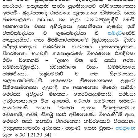
අපරාපරං
පුඤ‍්ඤානි
කත්‍වා
සුගතීසුයෙව
පරිවත‍්තෙන‍්තො
ඉමස‍්මිං
බුද‍්ධුප‍්පාදෙ
රාජගහෙ
කුලගෙහෙ
නිබ‍්බත‍්ති
.
තස‍්ස
ජාතකාලතො
පට‍්ඨාය
තං
කුලං
ධනධඤ‍්ඤාදීහි
වඩ‍්ඪි
,
අත‍්තභාවො
චස‍්ස
අභිරූපො
දස‍්සනීයො
ගුණවා
ඉති
විභවසමිද‍්ධියා
ච
ගුණසමිද‍්ධියා
ච
සමිද‍්ධී
ත්‍වෙව
පඤ‍්ඤායිත්‍ථ
.
සො
බිම‍්බිසාරසමාගමෙ
බුද‍්ධානුභාවං
දිස‍්වා
පටිලද‍්ධසද‍්ධො
පබ‍්බජිත්‍වා
භාවනාය
යුත‍්තප‍්පයුත‍්තො
විහරන‍්තො
භගවති
තපොදාරාමෙ
විහරන‍්තෙ
එකදිවසං
එවං
චින‍්තෙසි
– “
ලාභා
වත
මෙ
සත්‍ථා
අරහං
සම‍්මාසම‍්බුද‍්ධො
,
ස‍්වාක‍්ඛාතෙ
චාහං
ධම‍්මවිනයෙ
පබ‍්බජිතො
,
සබ්‍රහ‍්මචාරී
ච
මෙ
සීලවන‍්තො
කල්‍යාණධම‍්මා
”
ති
.
තස‍්සෙවං
චින‍්තෙන‍්තස‍්ස
උළාරං
පීතිසොමනස‍්සං
උදපාදි
.
තං
අසහන‍්තො
මාරො
පාපිමා
ථෙරස‍්ස
අවිදූරෙ
මහන‍්තං
භෙරවසද‍්දමකාසි
,
පථවියා
උන්‍ද්‍රියනකාලො
විය
අහොසි
.
ථෙරො
භගවතො
තමත්‍ථං
ආරොචෙසි
.
භගවා
“
මාරො
තුය‍්හං
විචක‍්ඛුකම‍්මාය
චෙතෙති
,
ගච‍්ඡ
,
භික‍්ඛු
තත්‍ථ
අචින‍්තෙත්‍වා
විහරාහී
”
ති
ආහ
.
ථෙරො
තත්‍ථ
ගන‍්ත්‍වා
විහරන‍්තො
නචිරස‍්සෙව
විපස‍්සනං
උස‍්සුක‍්කාපෙත්‍වා
අරහත‍්තං
පාපුණි
.
තෙන
වුත‍්තං
අපදානෙ
(
අප
·
ථෙර
1.21.30-34) –