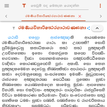
රමණීයවිහාරිත්‍ථෙරගාථාවණ‍්ණනා
රමණීයවිහාරිත්‍ථෙරගාථාවණ‍්ණනා
යථාපි
භද‍්දො
ආජඤ‍්ඤො
ති
ආයස‍්මතො
රමණීයවිහාරිත්‍ථෙරස‍්ස
ගාථා
.
කා
උප‍්පත‍්ති
?
සොපි
පුරිමබුද‍්ධෙසු
කතාධිකාරො
තත්‍ථ
තත්‍ථ
පුඤ‍්ඤානි
උපචිනන‍්තො
ඉතො
එකනවුතෙ
කප‍්පෙ
විපස‍්සිං
භගවන‍්තං
දිස‍්වා
පසන‍්නමානසො
පඤ‍්චපතිට‍්ඨිතෙන
වන්‍දිත්‍වා
කොරණ‍්ඩපුප‍්ඵෙහි
පූජං
අකාසි
.
සො
තෙන
පුඤ‍්ඤකම‍්මෙන
දෙවෙසු
නිබ‍්බත‍්තිත්‍වා
අපරාපරං
පුඤ‍්ඤානි
කත්‍වා
දෙවමනුස‍්සෙසු
සංසරන‍්තො
ඉමස‍්මිං
බුද‍්ධුප‍්පාදෙ
රාජගහෙ
අඤ‍්ඤතරස‍්ස
සෙට‍්ඨිස‍්ස
පුත‍්තො
හුත්‍වා
නිබ‍්බත‍්තො
යොබ‍්බනමදෙන
කාමෙසු
මුච‍්ඡං
ආපන‍්නො
විහරති
.
සො
එකදිවසං
අඤ‍්ඤතරං
පාරදාරිකං
රාජපුරිසෙහි
විවිධා
කම‍්මකාරණා
කරීයමානං
දිස‍්වා
සංවෙගජාතො
සත්‍ථු
සන‍්තිකෙ
ධම‍්මං
සුත්‍වා
පබ‍්බජි
.
පබ‍්බජිතො
ච
රාගචරිතතාය
නිච‍්චකාලං
සුසම‍්මට‍්ඨං
පරිවෙණං
සූපට‍්ඨිතං