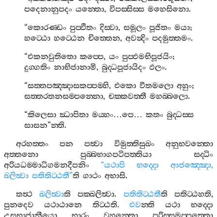
පදෙනානුපදං
යන‍්තො
,
විපස‍්සිස‍්ස
මහෙසිනො
.
“
කොරණ‍්ඩං
පුප‍්ඵිතං
දිස‍්වා
,
සමූලං
පූජිතං
මයා
;
හට‍්ඨො
හට‍්ඨෙන
චිත‍්තෙන
,
අවන්‍දිං
පදමුත‍්තමං
.
“
එකනවුතිතො
කප‍්පෙ
,
යං
පුප‍්ඵමභිපූජයිං
;
දුග‍්ගතිං
නාභිජානාමි
,
බුද‍්ධපූජායිදං
ඵලං
.
“
සත‍්තපඤ‍්ඤාසකප‍්පම‍්හි
,
එකො
වීතමලො
අහුං
;
සත‍්තරතනසම‍්පන‍්නො
,
චක‍්කවත‍්තී
මහබ‍්බලො
.
“
කිලෙසා
ඣාපිතා
මය‍්හං
…
පෙ
…
කතං
බුද‍්ධස‍්ස
සාසන
”
න‍්ති
.
අරහත‍්තං
පන
පත්‍වා
විමුත‍්තිසුඛං
අනුභවන‍්තො
අත‍්තනො
පුබ‍්බභාගපටිපත‍්තියා
සද‍්ධිං
අරියධම‍්මාධිගමනදීපනිං
“
යථාපි
භද‍්දො
ආජඤ‍්ඤො
,
ඛලිත්‍වා
පතිතිට‍්ඨතී
”
ති
ගාථං
අභාසි
.
තත්‍ථ
ඛලිත්‍වා
ති
පක‍්ඛලිත්‍වා
.
පතිතිට‍්ඨතී
ති
පතිට‍්ඨහති
,
පුනදෙව
යථාඨානෙ
තිට‍්ඨති
.
එව
න‍්ති
යථා
භද‍්දො
උසභාජානීයො
භාරං
වහන‍්තො
පරිස‍්සමප‍්පත‍්තො