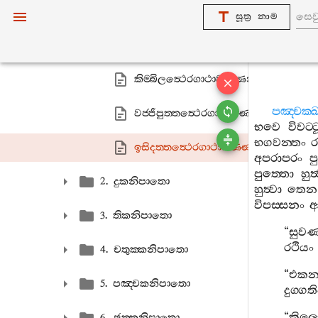
පාරාසරියත්‍ථෙරගාථාවණ‍්ණනා
සූත්‍ර නාම
යසත්‍ථෙරගාථාවණ‍්ණනා
කිම‍්බිලත්‍ථෙරගාථාවණ‍්ණනා
පඤ‍්චක‍්ඛ
වජ‍්ජිපුත‍්තත්‍ථෙරගාථාවණ‍්ණනා
භවෙ
විවට‍්
භගවන‍්තං
ර
ඉසිදත‍්තත්‍ථෙරගාථාවණ‍්ණනා
අපරාපරං
ප
පුත‍්තො
හුත්
2. දුකනිපාතො
හුත්‍වා
තෙන
විපස‍්සනං
ආ
3. තිකනිපාතො
“
සුවණ
රථියං
4. චතුක‍්කනිපාතො
“
එකන
5. පඤ‍්චකනිපාතො
දුග‍්ගත
“
කිලෙ
6. ඡක‍්කනිපාතො