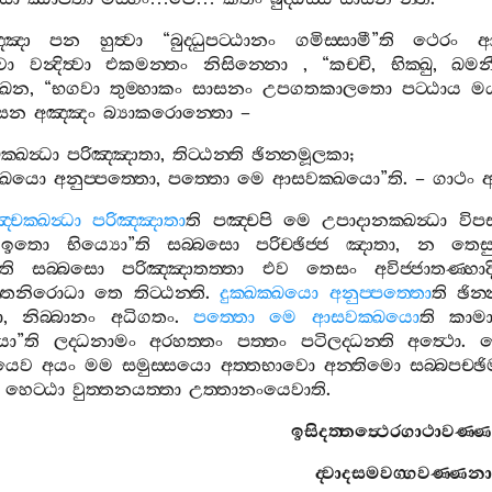
්ඤො
පන
හුත්‍වා
“
බුද‍්ධුපට‍්ඨානං
ගමිස‍්සාමී
”
ති
ථෙරං
ආප
වා
වන්‍දිත්‍වා
එකමන‍්තං
නිසින‍්නො
, “
කච‍්චි
,
භික‍්ඛු
,
ඛමන
ඛෙන
, “
භගවා
තුම‍්හාකං
සාසනං
උපගතකාලතො
පට‍්ඨාය
මය
ෙන
අඤ‍්ඤං
බ්‍යාකරොන‍්තො
–
‍්ඛන්‍ධා
පරිඤ‍්ඤාතා
,
තිට‍්ඨන‍්ති
ඡින‍්නමූලකා
;
ක‍්ඛයො
අනුප‍්පත‍්තො
,
පත‍්තො
මෙ
ආසවක‍්ඛයො
”
ති
. –
ගාථං
අ
්චක‍්ඛන්‍ධා
පරිඤ‍්ඤාතා
ති
පඤ‍්චපි
මෙ
උපාදානක‍්ඛන්‍ධා
විප
ඉතො
භිය්‍යො
”
ති
සබ‍්බසො
පරිච‍්ඡිජ‍්ජ
ඤාතා
,
න
තෙස
ති
සබ‍්බසො
පරිඤ‍්ඤාතත‍්තා
එව
තෙසං
අවිජ‍්ජාතණ‍්හාද
‍්තනිරොධා
තෙ
තිට‍්ඨන‍්ති
.
දුක‍්ඛක‍්ඛයො
අනුප‍්පත‍්තො
ති
ඡින
ො
,
නිබ‍්බානං
අධිගතං
.
පත‍්තො
මෙ
ආසවක‍්ඛයො
ති
කාමා
යො
”
ති
ලද‍්ධනාමං
අරහත‍්තං
පත‍්තං
පටිලද‍්ධන‍්ති
අත්‍ථො
.
ක
ායෙව
අයං
මම
සමුස‍්සයො
අත‍්තභාවො
අන‍්තිමො
සබ‍්බපච‍්
හෙට‍්ඨා
වුත‍්තනයත‍්තා
උත‍්තානංයෙවාති
.
ඉසිදත‍්තත්‍ථෙරගාථාවණ‍්
ද‍්වාදසමවග‍්ගවණ‍්ණනා