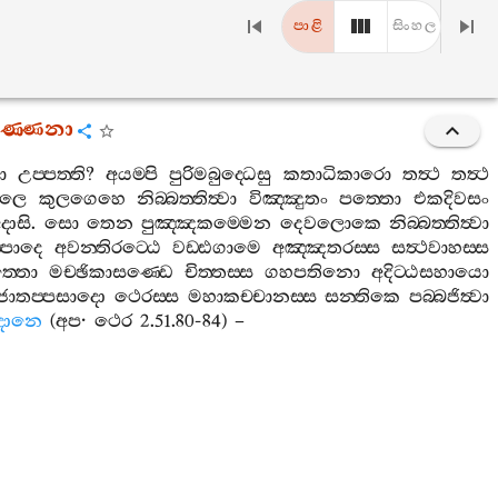
පාළි
සිංහල
වණ‍්ණනා
ා
උප‍්පත‍්ති
?
අයම‍්පි
පුරිමබුද‍්ධෙසු
කතාධිකාරො
තත්‍ථ
තත්‍ථ
ාලෙ
කුලගෙහෙ
නිබ‍්බත‍්තිත්‍වා
විඤ‍්ඤුතං
පත‍්තො
එකදිවසං
දාසි
.
සො
තෙන
පුඤ‍්ඤකම‍්මෙන
දෙවලොකෙ
නිබ‍්බත‍්තිත්‍වා
ප‍්පාදෙ
අවන‍්තිරට‍්ඨෙ
වඩ‍්ඪගාමෙ
අඤ‍්ඤතරස‍්ස
සත්‍ථවාහස‍්ස
ත‍්තො
මච‍්ඡිකාසණ‍්ඩෙ
චිත‍්තස‍්ස
ගහපතිනො
අදිට‍්ඨසහායො
්ජාතප‍්පසාදො
ථෙරස‍්ස
මහාකච‍්චානස‍්ස
සන‍්තිකෙ
පබ‍්බජිත්‍වා
දානෙ
(
අප
·
ථෙර
2.51.80-84) –