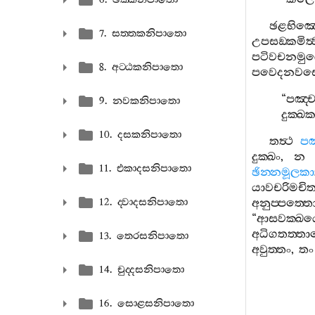
ඡළභිඤ‍
7. සත‍්තකනිපාතො
උපසඞ‍්කමිත්‍
පටිවචනමු
8. අට‍්ඨකනිපාතො
පවෙදනවස
“
පඤ‍්චක
9. නවකනිපාතො
දුක‍්ඛ
10. දසකනිපාතො
තත්‍ථ
පඤ‍
දුක‍්ඛං
,
න
11. එකාදසනිපාතො
ඡින‍්නමූලකා
යාවචරිමචිත
12. ද‍්වාදසනිපාතො
අනුප‍්පත‍්ත
“
ආසවක‍්ඛ
අධිගතත‍්ත
13. තෙරසනිපාතො
අවුත‍්තං
,
තං
14. චුද‍්දසනිපාතො
16. සොළසනිපාතො