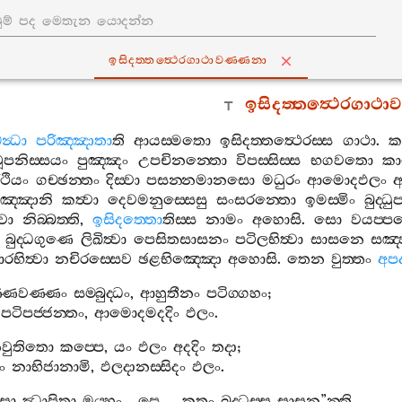
ඉසිදත‍්තත්‍ථෙරගාථාවණ‍්ණනා
ඉසිදත‍්තත්‍ථෙරගාථා
න්‍ධා
පරිඤ‍්ඤාතා
ති
ආයස‍්මතො
ඉසිදත‍්තත්‍ථෙරස‍්ස
ගාථා
.
ක
ටූපනිස‍්සයං
පුඤ‍්ඤං
උපචිනන‍්තො
විපස‍්සිස‍්ස
භගවතො
ක
ථියං
ගච‍්ඡන‍්තං
දිස‍්වා
පසන‍්නමානසො
මධුරං
ආමොදඵලං
අ
ුඤ‍්ඤානි
කත්‍වා
දෙවමනුස‍්සෙසු
සංසරන‍්තො
ඉමස‍්මිං
බුද‍්ධු
‍වා
නිබ‍්බත‍්ති
,
ඉසිදත‍්තො
තිස‍්ස
නාමං
අහොසි
.
සො
වයප‍්ප
බුද‍්ධගුණෙ
ලිඛිත්‍වා
පෙසිතසාසනං
පටිලභිත්‍වා
සාසනෙ
සඤ‍
රභිත්‍වා
නචිරස‍්සෙව
ඡළභිඤ‍්ඤො
අහොසි
.
තෙන
වුත‍්තං
අප
‍්ණවණ‍්ණං
සම‍්බුද‍්ධං
,
ආහුතීනං
පටිග‍්ගහං
;
පටිපජ‍්ජන‍්තං
,
ආමොදමදදිං
ඵලං
.
වුතිතො
කප‍්පෙ
,
යං
ඵලං
අදදිං
තදා
;
ිං
නාභිජානාමි
,
ඵලදානස‍්සිදං
ඵලං
.
සා
ඣාපිතා
මය‍්හං
…
පෙ
…
කතං
බුද‍්ධස‍්ස
සාසන
”
න‍්ති
.