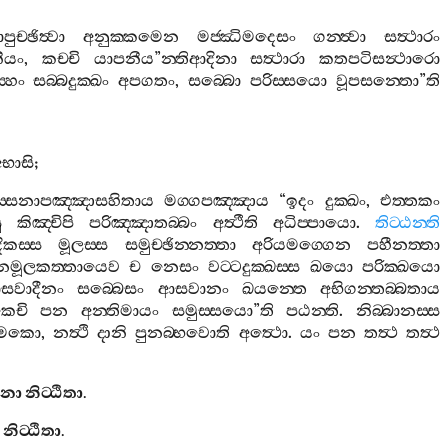
ුච‍්ඡිත්‍වා
අනුක‍්කමෙන
මජ‍්ඣිමදෙසං
ගන‍්ත්‍වා
සත්‍ථාරං
ීයං
,
කච‍්චි
යාපනීය
”
න‍්තිආදිනා
සත්‍ථාරා
කතපටිසන්‍ථාරො
‍්හං
සබ‍්බදුක‍්ඛං
අපගතං
,
සබ‍්බො
පරිස‍්සයො
වූපසන‍්තො
”
ති
භාසි
;
ස‍්සනාපඤ‍්ඤාසහිතාය
මග‍්ගපඤ‍්ඤාය
“
ඉදං
දුක‍්ඛං
,
එත‍්තකං
ු
කිඤ‍්චිපි
පරිඤ‍්ඤාතබ‍්බං
අත්‍ථීති
අධිප‍්පායො
.
තිට‍්ඨන‍්ති
ිකස‍්ස
මූලස‍්ස
සමුච‍්ඡින‍්නත‍්තා
අරියමග‍්ගෙන
පහීනත‍්තා
‍්නමූලකත‍්තායෙව
ච
නෙසං
වට‍්ටදුක‍්ඛස‍්ස
ඛයො
පරික‍්ඛයො
සවාදීනං
සබ‍්බෙසං
ආසවානං
ඛයන‍්තෙ
අභිගන‍්තබ‍්බතාය
ෙචි
පන
අන‍්තිමායං
සමුස‍්සයො
”
ති
පඨන‍්ති
.
නිබ‍්බානස‍්ස
ඡිමකො
,
නත්‍ථි
දානි
පුනබ‍්භවොති
අත්‍ථො
.
යං
පන
තත්‍ථ
තත්‍ථ
ණනා
නිට‍්ඨිතා
.
නිට‍්ඨිතා
.