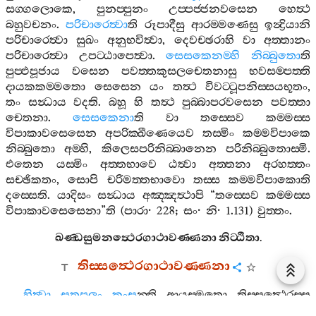
සග‍්ගලොකෙ
,
පුනප‍්පුනං
උප‍්පජ‍්ජනවසෙන
හෙත්‍ථ
බහුවචනං
.
පරිචාරෙත්‍වා
ති
රූපාදීසු
ආරම‍්මණෙසු
ඉන්‍ද්‍රියානි
පරිචාරෙත්‍වා
සුඛං
අනුභවිත්‍වා
,
දෙවච‍්ඡරාහි
වා
අත‍්තානං
පරිචාරෙත්‍වා
උපට‍්ඨාපෙත්‍වා
.
සෙසකෙනම‍්හි
නිබ‍්බුතො
ති
පුප‍්ඵපූජාය
වසෙන
පවත‍්තකුසලචෙතනාසු
භවසම‍්පත‍්ති
දායකකම‍්මතො
සෙසෙන
යං
තත්‍ථ
විවට‍්ටූපනිස‍්සයභූතං
,
තං
සන්‍ධාය
වදති
.
බහූ
හි
තත්‍ථ
පුබ‍්බාපරවසෙන
පවත‍්තා
චෙතනා
.
සෙසකෙනා
ති
වා
තස‍්සෙව
කම‍්මස‍්ස
විපාකාවසෙසෙන
අපරික‍්ඛීණෙයෙව
තස‍්මිං
කම‍්මවිපාකෙ
නිබ‍්බුතො
අම‍්හි
,
කිලෙසපරිනිබ‍්බානෙන
පරිනිබ‍්බුතොස‍්මි
.
එතෙන
යස‍්මිං
අත‍්තභාවෙ
ඨත්‍වා
අත‍්තනා
අරහත‍්තං
සච‍්ඡිකතං
,
සොපි
චරිමත‍්තභාවො
තස‍්ස
කම‍්මවිපාකොති
දස‍්සෙති
.
යාදිසං
සන්‍ධාය
අඤ‍්ඤත්‍ථාපි
“
තස‍්සෙව
කම‍්මස‍්ස
විපාකාවසෙසෙනා
”
ති
(
පාරා
· 228;
සං
·
නි
· 1.131)
වුත‍්තං
.
ඛණ‍්ඩසුමනත්‍ථෙරගාථාවණ‍්ණනා
නිට‍්ඨිතා
.
තිස‍්සත්‍ථෙරගාථාවණ‍්ණනා
හිත්‍වා
සතපලං
කංස
න‍්ති
ආයස‍්මතො
තිස‍්සත්‍ථෙරස‍්ස
ගාථා
.
කා
උප‍්පත‍්ති
?
අයම‍්පි
පුරිමබුද‍්ධෙසු
කතාධිකාරො