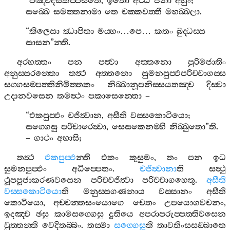
“
පඤ‍්චදසකප‍්පසතෙ
,
ඉතො
අට‍්ඨ
ජනා
අහුං
;
සබ‍්බෙ
සමත‍්තනාමා
තෙ
චක‍්කවත‍්තී
මහබ‍්බලා
.
“
කිලෙසා
ඣාපිතා
මය‍්හං
…
පෙ
…
කතං
බුද‍්ධස‍්ස
සාසන
”
න‍්ති
.
අරහත‍්තං
පන
පත්‍වා
අත‍්තනො
පුරිමජාතිං
අනුස‍්සරන‍්තො
තත්‍ථ
අත‍්තනො
සුමනපුප‍්ඵපරිච‍්චාගස‍්ස
සග‍්ගසම‍්පත‍්තිනිමිත‍්තකං
නිබ‍්බානූපනිස‍්සයතඤ‍්ච
දිස‍්වා
උදානවසෙන
තමත්‍ථං
පකාසෙන‍්තො
–
“
එකපුප‍්ඵං
චජිත්‍වාන
,
අසීති
වස‍්සකොටියො
;
සග‍්ගෙසු
පරිචාරෙත්‍වා
,
සෙසකෙනම‍්හි
නිබ‍්බුතො
”
ති
.
–
ගාථං
අභාසි
;
තත්‍ථ
එකපුප‍්ඵ
න‍්ති
එකං
කුසුමං
,
තං
පන
ඉධ
සුමනපුප‍්ඵං
අධිප‍්පෙතං
.
චජිත්‍වානා
ති
සත්‍ථු
ථූපපූජාකරණවසෙන
පරිච‍්චජිත්‍වා
පරිච‍්චාගහෙතු
.
අසීති
වස‍්සකොටියො
ති
මනුස‍්සගණනාය
වස‍්සානං
අසීති
කොටියො
,
අච‍්චන‍්තසංයොගෙ
චෙතං
උපයොගවචනං
,
ඉදඤ‍්ච
ඡසු
කාමසග‍්ගෙසු
දුතියෙ
අපරාපරුප‍්පත‍්තිවසෙන
වුත‍්තන‍්ති
වෙදිතබ‍්බං
.
තස‍්මා
සග‍්ගෙසූ
ති
තාවතිංසසඞ‍්ඛාතෙ