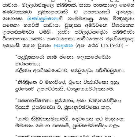
පාවායං
මල‍්ලරාජකුලෙ
නිබ‍්බත‍්ති
.
තස‍්ස
ජාතකාලෙ
ගෙහෙ
ඛණ‍්ඩසක‍්ඛරා
සුමනපුප‍්ඵානි
ච
උප‍්පන‍්නානි
අහෙසුං
.
තෙනස‍්ස
ඛණ‍්ඩසුමනො
ති
නාමමකංසු
.
සො
විඤ‍්ඤුතං
පත‍්තො
භගවති
පාවායං
චුන්‍දස‍්ස
අම‍්බවනෙ
විහරන‍්තෙ
උපසඞ‍්කමිත්‍වා
ධම‍්මං
සුත්‍වා
පටිලද‍්ධසද‍්ධො
පබ‍්බජිත්‍වා
විපස‍්සනාය
කම‍්මං
කරොන‍්තො
නචිරස‍්සෙව
ඡළභිඤ‍්ඤො
අහොසි
.
තෙන
වුත‍්තං
අපදානෙ
(
අප
·
ථෙර
1.15.15-20) –
“
පදුමුත‍්තරො
නාම
ජිනො
,
ලොකජෙට‍්ඨො
නරාසභො
;
ජලිත්‍වා
අග‍්ගික‍්ඛන්‍ධොව
,
සම‍්බුද‍්ධො
පරිනිබ‍්බුතො
.
“
නිබ‍්බුතෙ
ච
මහාවීරෙ
,
ථූපො
විත්‍ථාරිකො
අහු
;
දූරතොව
උපට‍්ඨෙන‍්ති
,
ධාතුගෙහවරුත‍්තමෙ
.
“
පසන‍්නචිත‍්තො
,
සුමනො
,
අකං
චන්‍දනවෙදිකං
;
දිස‍්සති
ථූපඛන්‍ධො
ච
,
ථූපානුච‍්ඡවිකො
තදා
.
“
භවෙ
නිබ‍්බත‍්තමානම‍්හි
,
දෙවත‍්තෙ
අථ
මානුසෙ
;
ඔමත‍්තං
මෙ
න
පස‍්සාමි
,
පුබ‍්බකම‍්මස‍්සිදං
ඵලං
.