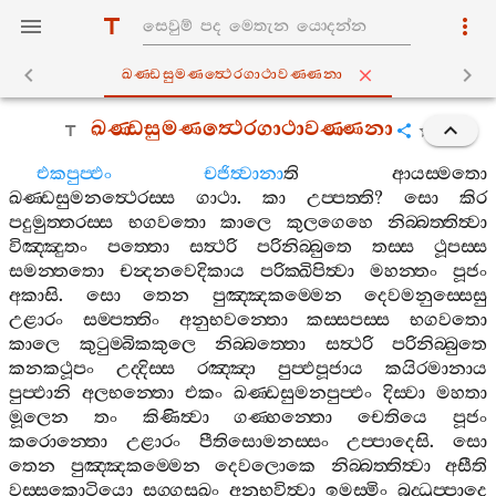
ඛණ‍්ඩසුමණත්‍ථෙරගාථාවණ‍්ණනා
ඛණ‍්ඩසුමණත්‍ථෙරගාථාවණ‍්ණනා
එකපුප‍්ඵං
චජිත්‍වානා
ති
ආයස‍්මතො
ඛණ‍්ඩසුමනත්‍ථෙරස‍්ස
ගාථා
.
කා
උප‍්පත‍්ති
?
සො
කිර
පදුමුත‍්තරස‍්ස
භගවතො
කාලෙ
කුලගෙහෙ
නිබ‍්බත‍්තිත්‍වා
විඤ‍්ඤුතං
පත‍්තො
සත්‍ථරි
පරිනිබ‍්බුතෙ
තස‍්ස
ථූපස‍්ස
සමන‍්තතො
චන්‍දනවෙදිකාය
පරික‍්ඛිපිත්‍වා
මහන‍්තං
පූජං
අකාසි
.
සො
තෙන
පුඤ‍්ඤකම‍්මෙන
දෙවමනුස‍්සෙසු
උළාරං
සම‍්පත‍්තිං
අනුභවන‍්තො
කස‍්සපස‍්ස
භගවතො
කාලෙ
කුටුම‍්බිකකුලෙ
නිබ‍්බත‍්තො
සත්‍ථරි
පරිනිබ‍්බුතෙ
කනකථූපං
උද‍්දිස‍්ස
රඤ‍්ඤා
පුප‍්ඵපූජාය
කයිරමානාය
පුප‍්ඵානි
අලභන‍්තො
එකං
ඛණ‍්ඩසුමනපුප‍්ඵං
දිස‍්වා
මහතා
මූලෙන
තං
කිණිත්‍වා
ගණ‍්හන‍්තො
චෙතියෙ
පූජං
කරොන‍්තො
උළාරං
පීතිසොමනස‍්සං
උප‍්පාදෙසි
.
සො
තෙන
පුඤ‍්ඤකම‍්මෙන
දෙවලොකෙ
නිබ‍්බත‍්තිත්‍වා
අසීති
වස‍්සකොටියො
සග‍්ගසුඛං
අනුභවිත්‍වා
ඉමස‍්මිං
බුද‍්ධුප‍්පාදෙ