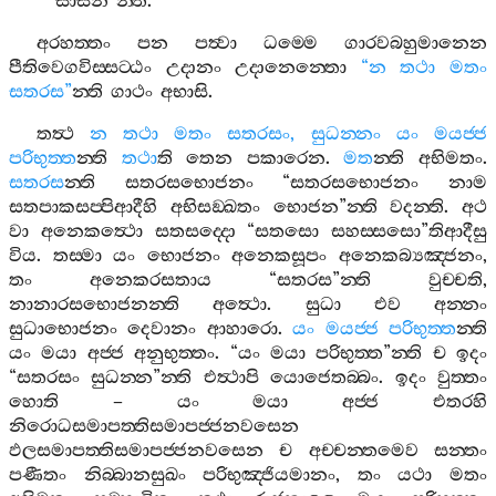
සාසන
”
න‍්ති
.
අරහත‍්තං
පන
පත්‍වා
ධම‍්මෙ
ගාරවබහුමානෙන
පීතිවෙගවිස‍්සට‍්ඨං
උදානං
උදානෙන‍්තො
“
න
තථා
මතං
සතරස
”
න‍්ති
ගාථං
අභාසි
.
තත්‍ථ
න
තථා
මතං
සතරසං
,
සුධන‍්නං
යං
මයජ‍්ජ
පරිභුත‍්ත
න‍්ති
තථා
ති
තෙන
පකාරෙන
.
මත
න‍්ති
අභිමතං
.
සතරස
න‍්ති
සතරසභොජනං
“
සතරසභොජනං
නාම
සතපාකසප‍්පිආදීහි
අභිසඞ‍්ඛතං
භොජන
”
න‍්ති
වදන‍්ති
.
අථ
වා
අනෙකත්‍ථො
සතසද‍්දො
“
සතසො
සහස‍්සසො
”
තිආදීසු
විය
.
තස‍්මා
යං
භොජනං
අනෙකසූපං
අනෙකබ්‍යඤ‍්ජනං
,
තං
අනෙකරසතාය
“
සතරස
”
න‍්ති
වුච‍්චති
,
නානාරසභොජනන‍්ති
අත්‍ථො
.
සුධා
එව
අන‍්නං
සුධාභොජනං
දෙවානං
ආහාරො
.
යං
මයජ‍්ජ
පරිභුත‍්ත
න‍්ති
යං
මයා
අජ‍්ජ
අනුභුත‍්තං
. “
යං
මයා
පරිභුත‍්ත
”
න‍්ති
ච
ඉදං
“
සතරසං
සුධන‍්න
”
න‍්ති
එත්‍ථාපි
යොජෙතබ‍්බං
.
ඉදං
වුත‍්තං
හොති
–
යං
මයා
අජ‍්ජ
එතරහි
නිරොධසමාපත‍්තිසමාපජ‍්ජනවසෙන
ඵලසමාපත‍්තිසමාපජ‍්ජනවසෙන
ච
අච‍්චන‍්තමෙව
සන‍්තං
පණීතං
නිබ‍්බානසුඛං
පරිභුඤ‍්ජියමානං
,
තං
යථා
මතං