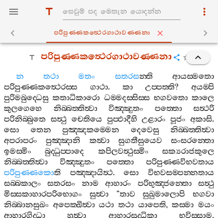
පරිපුණ‍්ණකත්‍ථෙරගාථාවණ‍්ණනා
පරිපුණ‍්ණකත්‍ථෙරගාථාවණ‍්ණනා
න
තථා
මතං
සතරස
න‍්ති
ආයස‍්මතො
පරිපුණ‍්ණකත්‍ථෙරස‍්ස
ගාථා
.
කා
උප‍්පත‍්ති
?
අයම‍්පි
පුරිමබුද‍්ධෙසු
කතාධිකාරො
ධම‍්මදස‍්සිස‍්ස
භගවතො
කාලෙ
කුලගෙහෙ
නිබ‍්බත‍්තිත්‍වා
විඤ‍්ඤුතං
පත‍්තො
සත්‍ථරි
පරිනිබ‍්බුතෙ
සත්‍ථු
චෙතියෙ
පුප‍්ඵාදීහි
උළාරං
පූජං
අකාසි
.
සො
තෙන
පුඤ‍්ඤකම‍්මෙන
දෙවෙසු
නිබ‍්බත‍්තිත්‍වා
අපරාපරං
පුඤ‍්ඤානි
කත්‍වා
සුගතීසුයෙව
සංසරන‍්තො
ඉමස‍්මිං
බුද‍්ධුප‍්පාදෙ
කපිලවත්‍ථුස‍්මිං
සක්‍යරාජකුලෙ
නිබ‍්බත‍්තිත්‍වා
විඤ‍්ඤුතං
පත‍්තො
පරිපුණ‍්ණවිභවතාය
පරිපුණ‍්ණකො
ති
පඤ‍්ඤායිත්‍ථ
.
සො
විභවසම‍්පන‍්නතාය
සබ‍්බකාලං
සතරසං
නාම
ආහාරං
පරිභුඤ‍්ජන‍්තො
සත්‍ථු
මිස‍්සකාහාරපරිභොගං
සුත්‍වා
“
තාව
සුඛුමාලොපි
භගවා
නිබ‍්බානසුඛං
අපෙක‍්ඛිත්‍වා
යථා
තථා
යාපෙති
,
කස‍්මා
මයං
ආහාරගිද‍්ධා
හුත්‍වා
ආහාරසුද‍්ධිකා
භවිස‍්සාම
,