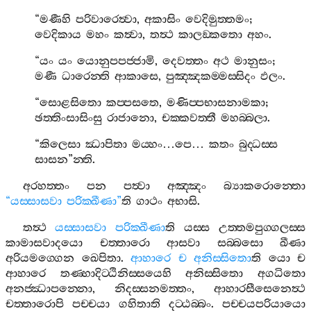
“
මණීහි
පරිවාරෙත්‍වා
,
අකාසිං
වෙදිමුත‍්තමං
;
වෙදිකාය
මහං
කත්‍වා
,
තත්‍ථ
කාලඞ‍්කතො
අහං
.
“
යං
යං
යොනුපපජ‍්ජාමි
,
දෙවත‍්තං
අථ
මානුසං
;
මණී
ධාරෙන‍්ති
ආකාසෙ
,
පුඤ‍්ඤකම‍්මස‍්සිදං
ඵලං
.
“
සොළසිතො
කප‍්පසතෙ
,
මණිප‍්පභාසනාමකා
;
ඡත‍්තිංසාසිංසු
රාජානො
,
චක‍්කවත‍්තී
මහබ‍්බලා
.
“
කිලෙසා
ඣාපිතා
මය‍්හං
…
පෙ
…
කතං
බුද‍්ධස‍්ස
සාසන
”
න‍්ති
.
අරහත‍්තං
පන
පත්‍වා
අඤ‍්ඤං
බ්‍යාකරොන‍්තො
“
යස‍්සාසවා
පරික‍්ඛීණා
”
ති
ගාථං
අභාසි
.
තත්‍ථ
යස‍්සාසවා
පරික‍්ඛීණා
ති
යස‍්ස
උත‍්තමපුග‍්ගලස‍්ස
කාමාසවාදයො
චත‍්තාරො
ආසවා
සබ‍්බසො
ඛීණා
අරියමග‍්ගෙන
ඛෙපිතා
.
ආහාරෙ
ච
අනිස‍්සිතො
ති
යො
ච
ආහාරෙ
තණ‍්හාදිට‍්ඨිනිස‍්සයෙහි
අනිස‍්සිතො
අගධිතො
අනජ‍්ඣාපන‍්නො
,
නිදස‍්සනමත‍්තං
,
ආහාරසීසෙනෙත්‍ථ
චත‍්තාරොපි
පච‍්චයා
ගහිතාති
දට‍්ඨබ‍්බං
.
පච‍්චයපරියායො