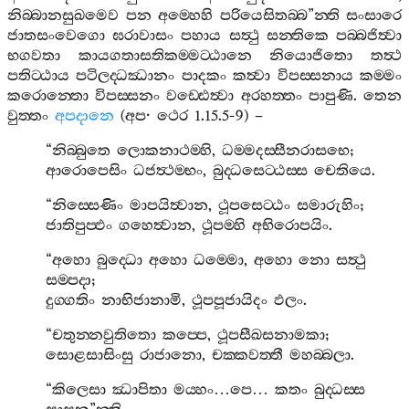
නිබ‍්බානසුඛමෙව
පන
අම‍්හෙහි
පරියෙසිතබ‍්බ
”
න‍්ති
සංසාරෙ
ජාතසංවෙගො
ඝරාවාසං
පහාය
සත්‍ථු
සන‍්තිකෙ
පබ‍්බජිත්‍වා
භගවතා
කායගතාසතිකම‍්මට‍්ඨානෙ
නියොජිතො
තත්‍ථ
පතිට‍්ඨාය
පටිලද‍්ධඣානං
පාදකං
කත්‍වා
විපස‍්සනාය
කම‍්මං
කරොන‍්තො
විපස‍්සනං
වඩ‍්ඪෙත්‍වා
අරහත‍්තං
පාපුණි
.
තෙන
වුත‍්තං
අපදානෙ
(
අප
·
ථෙර
1.15.5-9) –
“
නිබ‍්බුතෙ
ලොකනාථම‍්හි
,
ධම‍්මදස‍්සීනරාසභෙ
;
ආරොපෙසිං
ධජත්‍ථම‍්භං
,
බුද‍්ධසෙට‍්ඨස‍්ස
චෙතියෙ
.
“
නිස‍්සෙණිං
මාපයිත්‍වාන
,
ථූපසෙට‍්ඨං
සමාරුහිං
;
ජාතිපුප‍්ඵං
ගහෙත්‍වාන
,
ථූපම‍්හි
අභිරොපයිං
.
“
අහො
බුද‍්ධො
අහො
ධම‍්මො
,
අහො
නො
සත්‍ථු
සම‍්පදා
;
දුග‍්ගතිං
නාභිජානාමි
,
ථූපපූජායිදං
ඵලං
.
“
චතුන‍්නවුතිතො
කප‍්පෙ
,
ථූපසීඛසනාමකා
;
සොළසාසිංසු
රාජානො
,
චක‍්කවත‍්තී
මහබ‍්බලා
.
“
කිලෙසා
ඣාපිතා
මය‍්හං
…
පෙ
…
කතං
බුද‍්ධස‍්ස