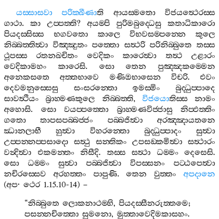
යස‍්සාසවා
පරික‍්ඛීණා
ති
ආයස‍්මතො
විජයත්‍ථෙරස‍්ස
ගාථා
.
කා
උප‍්පත‍්ති
?
අයම‍්පි
පුරිමබුද‍්ධෙසු
කතාධිකාරො
පියදස‍්සිස‍්ස
භගවතො
කාලෙ
විභවසම‍්පන‍්නෙ
කුලෙ
නිබ‍්බත‍්තිත්‍වා
විඤ‍්ඤුතං
පත‍්තො
සත්‍ථරි
පරිනිබ‍්බුතෙ
තස‍්ස
ථූපස‍්ස
රතනඛචිතං
වෙදිකං
කාරෙත්‍වා
තත්‍ථ
උළාරං
වෙදිකාමහං
කාරෙසි
.
සො
තෙන
පුඤ‍්ඤකම‍්මෙන
අනෙකසතෙ
අත‍්තභාවෙ
මණිඔභාසෙන
විචරි
.
එවං
දෙවමනුස‍්සෙසු
සංසරන‍්තො
ඉමස‍්මිං
බුද‍්ධුප‍්පාදෙ
සාවත්‍ථියං
බ්‍රාහ‍්මණකුලෙ
නිබ‍්බත‍්ති
,
විජයො
තිස‍්ස
නාමං
අහොසි
.
සො
වයප‍්පත‍්තො
බ්‍රාහ‍්මණවිජ‍්ජාසු
නිප‍්ඵත‍්තිං
ගතො
තාපසපබ‍්බජ‍්ජං
පබ‍්බජිත්‍වා
අරඤ‍්ඤායතනෙ
ඣානලාභී
හුත්‍වා
විහරන‍්තො
බුද‍්ධුප‍්පාදං
සුත්‍වා
උප‍්පන‍්නප‍්පසාදො
සත්‍ථු
සන‍්තිකං
උපසඞ‍්කමිත්‍වා
සත්‍ථාරං
වන්‍දිත්‍වා
එකමන‍්තං
නිසීදි
.
තස‍්ස
සත්‍ථා
ධම‍්මං
දෙසෙසි
.
සො
ධම‍්මං
සුත්‍වා
පබ‍්බජිත්‍වා
විපස‍්සනං
පට‍්ඨපෙත්‍වා
නචිරස‍්සෙව
අරහත‍්තං
පාපුණි
.
තෙන
වුත‍්තං
අපදානෙ
(
අප
·
ථෙර
1.15.10-14) –
“
නිබ‍්බුතෙ
ලොකනාථම‍්හි
,
පියදස‍්සීනරුත‍්තමෙ
;
පසන‍්නචිත‍්තො
සුමනො
,
මුත‍්තාවෙදිමකාසහං
.