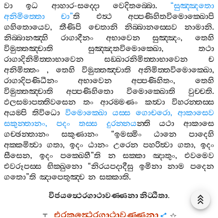
වා
ඉධ
ආහාර
-
සද‍්දො
වෙදිතබ‍්බො
.
“
සුඤ‍්ඤතො
අනිමිත‍්තො
චා
”
ති
එත්‍ථ
අප‍්පණිහිතවිමොක‍්ඛොපි
ගහිතොයෙව
,
තීණිපි
චෙතානි
නිබ‍්බානස‍්සෙව
නාමානි
.
නිබ‍්බානඤ‍්හි
රාගාදීනං
අභාවෙන
සුඤ‍්ඤං
,
තෙහි
විමුත‍්තඤ‍්චාති
සුඤ‍්ඤතවිමොක‍්ඛො
,
තථා
රාගාදිනිමිත‍්තාභාවෙන
සඞ‍්ඛාරනිමිත‍්තාභාවෙන
ච
අනිමිත‍්තං
,
තෙහි
විමුත‍්තඤ‍්චාති
අනිමිත‍්තවිමොක‍්ඛො
,
රාගාදිපණිධීනං
අභාවෙන
අප‍්පණිහිතං
,
තෙහි
විමුත‍්තඤ‍්චාති
අප‍්පණිහිතො
විමොක‍්ඛොති
වුච‍්චති
.
ඵලසමාපත‍්තිවසෙන
තං
ආරම‍්මණං
කත්‍වා
විහරන‍්තස‍්ස
අයම‍්පි
තිවිධො
විමොක‍්ඛො
යස‍්ස
ගොචරො
,
ආකාසෙව
සකුන‍්තානං
,
පදං
තස‍්ස
දුරන‍්නය
න‍්ති
යථා
ආකාසෙ
ගච‍්ඡන‍්තානං
සකුණානං
“
ඉමස‍්මිං
ඨානෙ
පාදෙහි
අක‍්කමිත්‍වා
ගතා
,
ඉදං
ඨානං
උරෙන
පහරිත්‍වා
ගතා
,
ඉදං
සීසෙන
,
ඉදං
පක‍්ඛෙහී
”
ති
න
සක‍්කා
ඤාතුං
,
එවමෙව
එවරූපස‍්ස
භික‍්ඛුනො
“
නිරයපදාදීසු
ඉමිනා
නාම
පදෙන
ගතො
”
ති
ඤාපෙතුඤ‍්ච
න
සක‍්කාති
.
විජයත්‍ථෙරගාථාවණ‍්ණනා
නිට‍්ඨිතා
.
එරකත්‍ථෙරගාථාවණ‍්ණනා