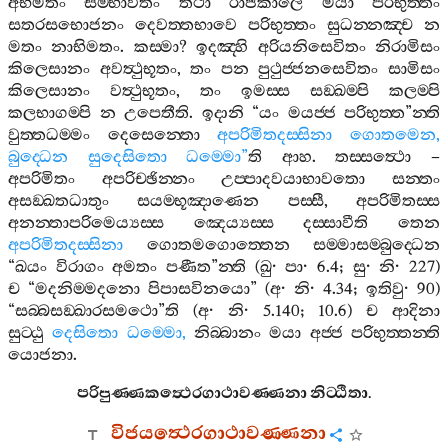
අභිමතං
සම‍්භාවිතං
තථා
රාජකාලෙ
මයා
පරිභුත‍්තං
සතරසභොජනං
දෙවත‍්තභාවෙ
පරිභුත‍්තං
සුධන‍්නඤ‍්ච
න
මතං
නාභිමතං
.
කස‍්මා
?
ඉදඤ‍්හි
අරියනිසෙවිතං
නිරාමිසං
කිලෙසානං
අවත්‍ථුභූතං
,
තං
පන
පුථුජ‍්ජනසෙවිතං
සාමිසං
කිලෙසානං
වත්‍ථුභූතං
,
තං
ඉමස‍්ස
සඞ‍්ඛම‍්පි
කලම‍්පි
කලභාගම‍්පි
න
උපෙතීති
.
ඉදානි
“
යං
මයජ‍්ජ
පරිභුත‍්ත
”
න‍්ති
වුත‍්තධම‍්මං
දෙසෙන‍්තො
අපරිමිතදස‍්සිනා
ගොතමෙන
,
බුද‍්ධෙන
සුදෙසිතො
ධම‍්මො
”
ති
ආහ
.
තස‍්සත්‍ථො
–
අපරිමිතං
අපරිච‍්ඡින‍්නං
උප‍්පාදවයාභාවතො
සන‍්තං
අසඞ‍්ඛතධාතුං
සයම‍්භූඤාණෙන
පස‍්සී
,
අපරිමිතස‍්ස
අනන‍්තාපරිමෙය්‍යස‍්ස
ඤෙය්‍යස‍්ස
දස‍්සාවීති
තෙන
අපරිමිතදස‍්සිනා
ගොතමගොත‍්තෙන
සම‍්මාසම‍්බුද‍්ධෙන
“
ඛයං
විරාගං
අමතං
පණීත
”
න‍්ති
(
ඛු
·
පා
· 6.4;
සු
·
නි
· 227)
ච
“
මදනිම‍්මදනො
පිපාසවිනයො
” (
අ
·
නි
· 4.34;
ඉතිවු
· 90)
“
සබ‍්බසඞ‍්ඛාරසමථො
”
ති
(
අ
·
නි
· 5.140; 10.6)
ච
ආදිනා
සුට‍්ඨු
දෙසිතො
ධම‍්මො
,
නිබ‍්බානං
මයා
අජ‍්ජ
පරිභුත‍්තන‍්ති
යොජනා
.
පරිපුණ‍්ණකත්‍ථෙරගාථාවණ‍්ණනා
නිට‍්ඨිතා
.
විජයත්‍ථෙරගාථාවණ‍්ණනා