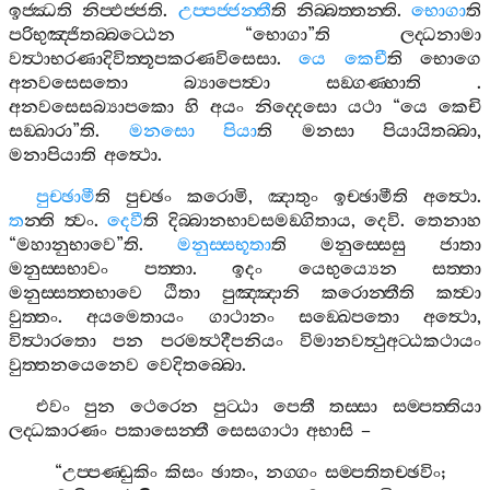
ඉජ‍්ඣති
නිප‍්ඵජ‍්ජති
.
උප‍්පජ‍්ජන‍්තී
ති
නිබ‍්බත‍්තන‍්ති
.
භොගා
ති
පරිභුඤ‍්ජිතබ‍්බට‍්ඨෙන
“
භොගා
”
ති
ලද‍්ධනාමා
වත්‍ථාභරණාදිවිත‍්තූපකරණවිසෙසා
.
යෙ
කෙචී
ති
භොගෙ
අනවසෙසතො
බ්‍යාපෙත්‍වා
සඞ‍්ගණ‍්හාති
.
අනවසෙසබ්‍යාපකො
හි
අයං
නිද‍්දෙසො
යථා
“
යෙ
කෙචි
සඞ‍්ඛාරා
”
ති
.
මනසො
පියා
ති
මනසා
පියායිතබ‍්බා
,
මනාපියාති
අත්‍ථො
.
පුච‍්ඡාමී
ති
පුච‍්ඡං
කරොමි
,
ඤාතුං
ඉච‍්ඡාමීති
අත්‍ථො
.
ත
න‍්ති
ත්‍වං
.
දෙවී
ති
දිබ‍්බානභාවසමඞ‍්ගිතාය
,
දෙවි
.
තෙනාහ
“
මහානුභාවෙ
”
ති
.
මනුස‍්සභූතා
ති
මනුස‍්සෙසු
ජාතා
මනුස‍්සභාවං
පත‍්තා
.
ඉදං
යෙභුය්‍යෙන
සත‍්තා
මනුස‍්සත‍්තභාවෙ
ඨිතා
පුඤ‍්ඤානි
කරොන‍්තීති
කත්‍වා
වුත‍්තං
.
අයමෙතායං
ගාථානං
සඞ‍්ඛෙපතො
අත්‍ථො
,
විත්‍ථාරතො
පන
පරමත්‍ථදීපනියං
විමානවත්‍ථුඅට‍්ඨකථායං
වුත‍්තනයෙනෙව
වෙදිතබ‍්බො
.
එවං
පුන
ථෙරෙන
පුට‍්ඨා
පෙතී
තස‍්සා
සම‍්පත‍්තියා
ලද‍්ධකාරණං
පකාසෙන‍්තී
සෙසගාථා
අභාසි
–
“
උප‍්පණ‍්ඩුකිං
කිසං
ඡාතං
,
නග‍්ගං
සම‍්පතිතච‍්ඡවිං
;