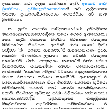
උපකප‍්පති
,
තථා
උද‍්දිස
පත‍්තිදානං
දෙහි
.
අප‍්පෙව
නාම
මුච‍්චෙය්‍යං
,
පුබ‍්බලොහිතභොජනා
ති
තව
උද‍්දිසනෙන
එතස‍්මා
පුබ‍්බලොහිතභොජනා
පෙතජීවිකා
අපි
නාම
මුච‍්චෙය්‍යං
.
තං
සුත්‍වා
ආයස‍්මා
සාරිපුත‍්තත්‍ථෙරො
දුතියදිවසෙ
මහාමොග‍්ගල‍්ලානත්‍ථෙරාදිකෙ
තයො
ථෙරෙ
ආමන‍්තෙත්‍වා
තෙහි
සද‍්ධිං
රාජගහෙ
පිණ‍්ඩාය
චරන‍්තො
රඤ‍්ඤො
බිම‍්බිසාරස‍්ස
නිවෙසනං
අගමාසි
.
රාජා
ථෙරෙ
දිස‍්වා
වන්‍දිත්‍වා
“
කිං
,
භන‍්තෙ
,
ආගතත්‍ථා
”
ති
ආගමනකාරණං
පුච‍්ඡි
.
ආයස‍්මා
මහාමොග‍්ගල‍්ලානො
තං
පවත‍්තිං
රඤ‍්ඤො
ආරොචෙසි
.
රාජා
“
අඤ‍්ඤාතං
,
භන‍්තෙ
”
ති
වත්‍වා
ථෙරෙ
විස‍්සජ‍්ජෙත්‍වා
සබ‍්බකම‍්මිකං
අමච‍්චං
පක‍්කොසාපෙත්‍වා
ආණාපෙසි
“
නගරස‍්ස
අවිදූරෙ
විවිත‍්තෙ
ඡායූදකසම‍්පන‍්නෙ
ඨානෙ
චතස‍්සො
කුටියො
කාරෙහී
”
ති
.
අන‍්තෙපුරෙ
ච
පහොනකවිසෙසවසෙන
තිධා
විභජිත්‍වා
චතස‍්සො
කුටියො
පටිච‍්ඡාපෙසි
,
සයඤ‍්ච
තත්‍ථ
ගන‍්ත්‍වා
කාතබ‍්බයුත‍්තකං
අකාසි
.
නිට‍්ඨිතාසු
කුටිකාසු
සබ‍්බං
බලිකරණං
සජ‍්ජාපෙත්‍වා
අන‍්නපානවත්‍ථාදීනි
බුද‍්ධප‍්පමුඛස‍්ස
චාතුද‍්දිසස‍්ස
භික‍්ඛුසඞ‍්ඝස‍්ස
අනුච‍්ඡවිකෙ
සබ‍්බපරික‍්ඛාරෙ
ච