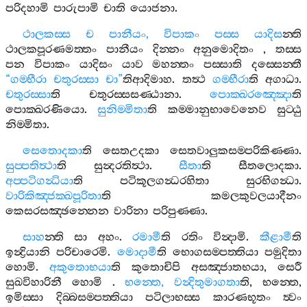
පරිදහාමි
පාරුපාමි
චාති
යොජනා
.
ථාලකස‍්ස
ච
පානීයං
,
විපාකං
පස‍්ස
යාදිස
න‍්ති
ථාලකපූරණමත‍්තං
පානීයං
දින‍්නං
අනුමොදිතං
,
තස‍්ස
පන
විපාකං
යාදිසං
යාව
මහන‍්තං
පස‍්සාති
දස‍්සෙන‍්තී
“
ගම‍්භීරා
චතුරස‍්සා
චා
”
තිආදිමාහ
.
තත්‍ථ
ගම‍්භීරා
ති
අගාධා
.
චතුරස‍්සා
ති
චතුරස‍්සසණ‍්ඨානා
.
පොක‍්ඛරඤ‍්ඤො
ති
පොක‍්ඛරණියො
.
සුනිම‍්මිතා
ති
කම‍්මානුභාවෙනෙව
සුට‍්ඨු
නිම‍්මිතා
.
සෙතොදකා
ති
සෙතඋදකා
සෙතවාලුකසම‍්පරිකිණ‍්ණා
.
සුප‍්පතිත්‍ථා
ති
සුන්‍දරතිත්‍ථා
.
සීතා
ති
සීතලොදකා
.
අප‍්පටිගන්‍ධියා
ති
පටිකූලගන්‍ධරහිතා
සුරභිගන්‍ධා
.
වාරිකිඤ‍්ජක‍්ඛපූරිතා
ති
කමලකුවලයාදීනං
කෙසරසඤ‍්ඡන‍්නෙන
වාරිනා
පරිපුණ‍්ණා
.
සාහ
න‍්ති
සා
අහං
.
රමාමී
ති
රතිං
වින්‍දාමි
.
කීළාමී
ති
ඉන්‍ද්‍රියානි
පරිචාරෙමි
.
මොදාමී
ති
භොගසම‍්පත‍්තියා
පමුදිතා
හොමි
.
අකුතොභයා
ති
කුතොචිපි
අසඤ‍්ජාතභයා
,
සෙරී
සුඛවිහාරිනී
හොමි
.
භන‍්තෙ
,
වන්‍දිතුමාගතා
ති
,
භන‍්තෙ
,
ඉමිස‍්සා
දිබ‍්බසම‍්පත‍්තියා
පටිලාභස‍්ස
කාරණභූතං
ත්‍වං