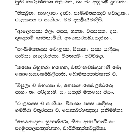
මුනි
කාරුණිකො
ලොකෙ
,
තං
මං
අද‍්දක‍්ඛි
දුග‍්ගතං
.
“
භික‍්ඛූනං
ආලොපං
දත්‍වා
,
පාණිමත‍්තඤ‍්ච
චොළකං
;
ථාලකස‍්ස
ච
පානීයං
,
මම
දක‍්ඛිණමාදිසි
.
“
ආලොපස‍්ස
ඵලං
පස‍්ස
,
භත‍්තං
වස‍්සසතං
දස
;
භුඤ‍්ජාමි
කාමකාමිනී
,
අනෙකරසබ්‍යඤ‍්ජනං
.
“
පාණිමත‍්තස‍්ස
චොළස‍්ස
,
විපාකං
පස‍්ස
යාදිසං
;
යාවතා
නන්‍දරාජස‍්ස
,
විජිතස‍්මිං
පටිච‍්ඡදා
.
“
තතො
බහුතරා
භන‍්තෙ
,
වත්‍ථානච‍්ඡාදනානි
මෙ
;
කොසෙය්‍යකම‍්බලීයානි
,
ඛොමකප‍්පාසිකානි
ච
.
“
විපුලා
ච
මහග‍්ඝා
ච
,
තෙපාකාසෙවලම‍්බරෙ
;
සාහං
තං
පරිදහාමි
,
යං
යඤ‍්හි
මනසො
පියං
.
“
ථාලකස‍්ස
ච
පානීයං
,
විපාකං
පස‍්ස
යාදිසං
;
ගම‍්භීරා
චතුරස‍්සා
ච
,
පොක‍්ඛරඤ‍්ඤො
සුනිම‍්මිතා
.
“
සෙතොදකා
සුප‍්පතිත්‍ථා
,
සීතා
අප‍්පටිගන්‍ධියා
;
පදුමුප‍්පලසඤ‍්ඡන‍්නා
,
වාරිකිඤ‍්ජක‍්ඛපූරිතා
.