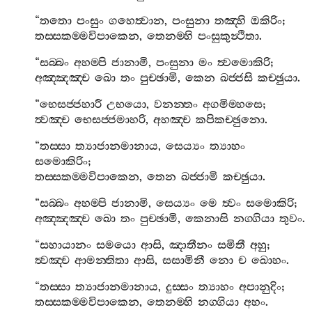
“
තතො
පංසුං
ගහෙත්‍වාන
,
පංසුනා
තඤ‍්හි
ඔකිරිං
;
තස‍්සකම‍්මවිපාකෙන
,
තෙනම‍්හි
පංසුකුන්‍ථිතා
.
“
සබ‍්බං
අහම‍්පි
ජානාමි
,
පංසුනා
මං
ත්‍වමොකිරි
;
අඤ‍්ඤඤ‍්ච
ඛො
තං
පුච‍්ඡාමි
,
කෙන
ඛජ‍්ජසි
කච‍්ඡුයා
.
“
භෙසජ‍්ජහාරී
උභයො
,
වනන‍්තං
අගමිම‍්හසෙ
;
ත්‍වඤ‍්ච
භෙසජ‍්ජමාහරි
,
අහඤ‍්ච
කපිකච‍්ඡුනො
.
“
තස‍්සා
ත්‍යාජානමානාය
,
සෙය්‍යං
ත්‍යාහං
සමොකිරිං
;
තස‍්සකම‍්මවිපාකෙන
,
තෙන
ඛජ‍්ජාමි
කච‍්ඡුයා
.
“
සබ‍්බං
අහම‍්පි
ජානාමි
,
සෙය්‍යං
මෙ
ත්‍වං
සමොකිරි
;
අඤ‍්ඤඤ‍්ච
ඛො
තං
පුච‍්ඡාමි
,
කෙනාසි
නග‍්ගියා
තුවං
.
“
සහායානං
සමයො
ආසි
,
ඤාතීනං
සමිතී
අහු
;
ත්‍වඤ‍්ච
ආමන‍්තිතා
ආසි
,
සසාමිනී
නො
ච
ඛොහං
.
“
තස‍්සා
ත්‍යාජානමානාය
,
දුස‍්සං
ත්‍යාහං
අපානුදිං
;
තස‍්සකම‍්මවිපාකෙන
,
තෙනම‍්හි
නග‍්ගියා
අහං
.