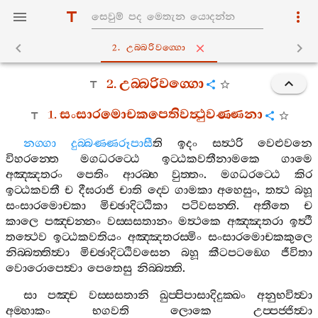
2. උබ‍්බරිවග‍්ගො
2.
උබ‍්බරිවග‍්ගො
1.
සංසාරමොචකපෙතිවත්‍ථුවණ‍්ණනා
නග‍්ගා
දුබ‍්බණ‍්ණරූපාසී
ති
ඉදං
සත්‍ථරි
වෙළුවනෙ
විහරන‍්තෙ
මගධරට‍්ඨෙ
ඉට‍්ඨකවතීනාමකෙ
ගාමෙ
අඤ‍්ඤතරං
පෙතිං
ආරබ‍්භ
වුත‍්තං
.
මගධරට‍්ඨෙ
කිර
ඉට‍්ඨකවතී
ච
දීඝරාජි
චාති
ද‍්වෙ
ගාමකා
අහෙසුං
,
තත්‍ථ
බහූ
සංසාරමොචකා
මිච‍්ඡාදිට‍්ඨිකා
පටිවසන‍්ති
.
අතීතෙ
ච
කාලෙ
පඤ‍්චන‍්නං
වස‍්සසතානං
මත්‍ථකෙ
අඤ‍්ඤතරා
ඉත්‍ථී
තත්‍ථෙව
ඉට‍්ඨකවතියං
අඤ‍්ඤතරස‍්මිං
සංසාරමොචකකුලෙ
නිබ‍්බත‍්තිත්‍වා
මිච‍්ඡාදිට‍්ඨිවසෙන
බහූ
කීටපටඞ‍්ගෙ
ජීවිතා
වොරොපෙත්‍වා
පෙතෙසු
නිබ‍්බත‍්ති
.
සා
පඤ‍්ච
වස‍්සසතානි
ඛුප‍්පිපාසාදිදුක‍්ඛං
අනුභවිත්‍වා
අම‍්හාකං
භගවති
ලොකෙ
උප‍්පජ‍්ජිත්‍වා