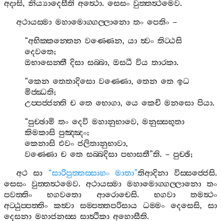
අදාසි
,
නිය්‍යාදෙසීති
අත්‍ථො
.
සෙසං
වුත‍්තත්‍ථමෙව
.
අථායස‍්මා
මහාමොග‍්ගල‍්ලානො
තං
පෙතිං
–
“
අභික‍්කන‍්තෙන
වණ‍්ණෙන
,
යා
ත්‍වං
තිට‍්ඨසි
දෙවතෙ
;
ඔභාසෙන‍්තී
දිසා
සබ‍්බා
,
ඔසධී
විය
තාරකා
.
“
කෙන
තෙතාදිසො
වණ‍්ණො
,
තෙන
තෙ
ඉධ
මිජ‍්ඣති
;
උප‍්පජ‍්ජන‍්ති
ච
තෙ
භොගා
,
යෙ
කෙචි
මනසො
පියා
.
“
පුච‍්ඡාමි
තං
දෙවි
මහානුභාවෙ
,
මනුස‍්සභූතා
කිමකාසි
පුඤ‍්ඤං
;
කෙනාසි
එවං
ජලිතානුභාවා
,
වණ‍්ණො
ච
තෙ
සබ‍්බදිසා
පභාසතී
”
ති
. –
පුච‍්ඡි
;
අථ
සා
“
සාරිපුත‍්තස‍්සාහං
මාතා
”
තිආදිනා
විස‍්සජ‍්ජෙසි
.
සෙසං
වුත‍්තත්‍ථමෙව
.
අථායස‍්මා
මහාමොග‍්ගල‍්ලානො
තං
පවත‍්තිං
භගවතො
ආරොචෙසි
.
භගවා
තමත්‍ථං
අට‍්ඨුප‍්පත‍්තිං
කත්‍වා
සම‍්පත‍්තපරිසාය
ධම‍්මං
දෙසෙසි
,
සා
දෙසනා
මහාජනස‍්ස
සාත්‍ථිකා
අහොසීති
.