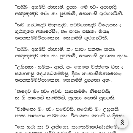
“
සබ‍්බං
අහම‍්පි
ජානාමි
,
දුස‍්සං
මෙ
ත්‍වං
අපානුදි
;
අඤ‍්ඤඤ‍්ච
ඛො
තං
පුච‍්ඡාමි
,
කෙනාසි
ගූථගන්‍ධිනී
.
“
තව
ගන්‍ධඤ‍්ච
මාලඤ‍්ච
,
පච‍්චග‍්ඝඤ‍්ච
විලෙපනං
;
ගූථකූපෙ
අතාරෙසිං
,
තං
පාපං
පකතං
මයා
;
තස‍්සකම‍්මවිපාකෙන
,
තෙනම‍්හි
ගූථගන්‍ධිනී
.
“
සබ‍්බං
අහම‍්පි
ජානාමි
,
තං
පාපං
පකතං
තයා
;
අඤ‍්ඤඤ‍්ච
ඛො
තං
පුච‍්ඡාමි
,
කෙනාසි
දුග‍්ගතා
තුවං
.
“
උභින‍්නං
සමකං
ආසි
,
යං
ගෙහෙ
විජ‍්ජතෙ
ධනං
;
සන‍්තෙසු
දෙය්‍යධම‍්මෙසු
,
දීපං
නාකාසිමත‍්තනො
;
තස‍්සකම‍්මවිපාකෙන
,
තෙනම‍්හි
දුග‍්ගතා
අහං
.
“
තදෙව
මං
ත්‍වං
අවච
,
පාපකම‍්මං
නිසෙවසි
;
න
හි
පාපෙහි
කම‍්මෙහි
,
සුලභා
හොති
සුග‍්ගති
.
“
වාමතො
මං
ත්‍වං
පච‍්චෙසි
,
අථොපි
මං
උසූයසි
;
පස‍්ස
පාපානං
කම‍්මානං
,
විපාකො
හොති
යාදිසො
.
“
තෙ
ඝරා
තා
ච
දාසියො
,
තානෙවාභරණානිමෙ
;