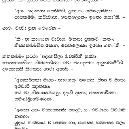
වුත‍්තං
.
තං
සුත්‍වා
පෙතී
අත‍්තානං
පවෙදෙන‍්තී
–
“
අහං
භදන‍්තෙ
පෙතීම‍්හි
,
දුග‍්ගතා
යමලොකිකා
;
පාපකම‍්මං
කරිත්‍වාන
,
පෙතලොකං
ඉතො
ගතා
”
ති
. –
ගාථං
වත්‍වා
පුන
ථෙරෙන
–
“
කිං
නු
කායෙන
වාචාය
,
මනසා
දුක‍්කටං
කතං
;
කිස‍්සකම‍්මවිපාකෙන
,
පෙතලොකං
ඉතො
ගතා
”
ති
. –
කතකම‍්මං
පුට‍්ඨා
“
අදානසීලා
මච‍්ඡරිනී
හුත්‍වා
පෙතයොනියං
නිබ‍්බත‍්තිත්‍වා
එවං
මහාදුක‍්ඛං
අනුභවාමී
”
ති
දස‍්සෙන‍්තී
තිස‍්සො
ගාථා
අභාසි
–
“
අනුකම‍්පකා
මය‍්හං
නාහෙසුං
භන‍්තෙ
,
පිතා
ච
මාතා
අථවාපි
ඤාතකා
;
යෙ
මං
නියොජෙය්‍යුං
දදාහි
දානං
,
පසන‍්නචිත‍්තා
සමණබ්‍රාහ‍්මණානං
.
“
ඉතො
අහං
වස‍්සසතානි
පඤ‍්ච
,
යං
එවරූපා
විචරාමි
නග‍්ගා
;
ඛුදාය
තණ‍්හාය
ච
ඛජ‍්ජමානා
,
පාපස‍්ස
කම‍්මස‍්ස
ඵලං