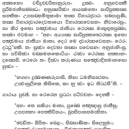
අත‍්තනො
වචීදුච‍්චරිතානුරූපං
දුක‍්ඛං
අනුභවන‍්තී
පුරිමජාතිසම‍්බන්‍ධං
අනුස‍්සරිත්‍වා
ආයස‍්මතො
සාරිපුත‍්තස‍්ස
සන‍්තිකං
උපසඞ‍්කමිතුකාමා
තස‍්ස
විහාරද‍්වාරං
සම‍්පාපුණි
,
තස‍්ස
විහාරද‍්වාරදෙවතායො
විහාරප‍්පවෙසනං
නිවාරෙසුං
.
සා
කිර
ඉතො
පඤ‍්චමාය
ජාතියා
ථෙරස‍්ස
මාතුභූතපුබ‍්බා
,
තස‍්මා
එවමාහ
– “
අහං
අය්‍යස‍්ස
සාරිපුත‍්තත්‍ථෙරස‍්ස
ඉතො
පඤ‍්චමාය
ජාතීයා
මාතා
,
දෙථ
මෙ
ද‍්වාරප‍්පවෙසනං
ථෙරං
දට‍්ඨු
”
න‍්ති
.
තං
සුත්‍වා
දෙවතා
තස‍්සා
පවෙසනං
අනුජානිංසු
.
සා
පවිසිත්‍වා
චඞ‍්කමනකොටියං
ඨත්‍වා
ථෙරස‍්ස
අත‍්තානං
දස‍්සෙසි
.
ථෙරො
තං
දිස‍්වා
කරුණාය
සඤ‍්චොදිතමානසො
හුත්‍වා
–
“
නග‍්ගා
දුබ‍්බණ‍්ණරූපාසි
,
කිසා
ධමනිසන්‍ථතා
;
උප‍්ඵාසුලිකෙ
කිසිකෙ
,
කා
නු
ත්‍වං
ඉධ
තිට‍්ඨසී
”
ති
. –
ගාථාය
පුච‍්ඡි
.
සා
ථෙරෙන
පුට‍්ඨා
පටිවචනං
දෙන‍්තී
–
“
අහං
තෙ
සකියා
මාතා
,
පුබ‍්බෙ
අඤ‍්ඤාසු
ජාතීසු
;
උපපන‍්නා
පෙත‍්තිවිසයං
,
ඛුප‍්පිපාසසමප‍්පිතා
.
“
ඡඩ‍්ඩිතං
ඛිපිතං
ඛෙළං
,
සිඞ‍්ඝාණිකං
සිලෙසුමං
;