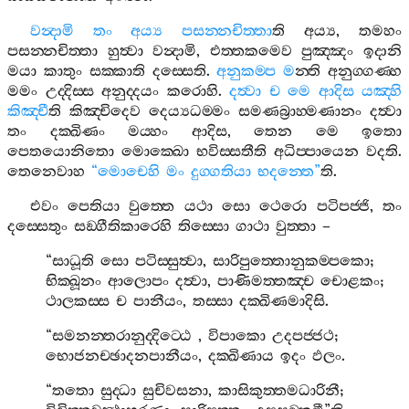
වන්‍දාමි
තං
අය්‍ය
පසන‍්නචිත‍්තා
ති
අය්‍ය
,
තමහං
පසන‍්නචිත‍්තා
හුත්‍වා
වන්‍දාමි
,
එත‍්තකමෙව
පුඤ‍්ඤං
ඉදානි
මයා
කාතුං
සක‍්කාති
දස‍්සෙති
.
අනුකම‍්ප
ම
න‍්ති
අනුග‍්ගණ‍්හ
මමං
උද‍්දිස‍්ස
අනුද‍්දයං
කරොහි
.
දත්‍වා
ච
මෙ
ආදිස
යඤ‍්හි
කිඤ‍්චී
ති
කිඤ‍්චිදෙව
දෙය්‍යධම‍්මං
සමණබ්‍රාහ‍්මණානං
දත්‍වා
තං
දක‍්ඛිණං
මය‍්හං
ආදිස
,
තෙන
මෙ
ඉතො
පෙතයොනිතො
මොක‍්ඛො
භවිස‍්සතීති
අධිප‍්පායෙන
වදති
.
තෙනෙවාහ
“
මොචෙහි
මං
දුග‍්ගතියා
භදන‍්තෙ
”
ති
.
එවං
පෙතියා
වුත‍්තෙ
යථා
සො
ථෙරො
පටිපජ‍්ජි
,
තං
දස‍්සෙතුං
සඞ‍්ගීතිකාරෙහි
තිස‍්සො
ගාථා
වුත‍්තා
–
“
සාධූති
සො
පටිස‍්සුත්‍වා
,
සාරිපුත‍්තොනුකම‍්පකො
;
භික‍්ඛූනං
ආලොපං
දත්‍වා
,
පාණිමත‍්තඤ‍්ච
චොළකං
;
ථාලකස‍්ස
ච
පානීයං
,
තස‍්සා
දක‍්ඛිණමාදිසි
.
“
සමනන‍්තරානුද‍්දිට‍්ඨෙ
,
විපාකො
උදපජ‍්ජථ
;
භොජනච‍්ඡාදනපානීයං
,
දක‍්ඛිණාය
ඉදං
ඵලං
.
“
තතො
සුද‍්ධා
සුචිවසනා
,
කාසිකුත‍්තමධාරිනී
;