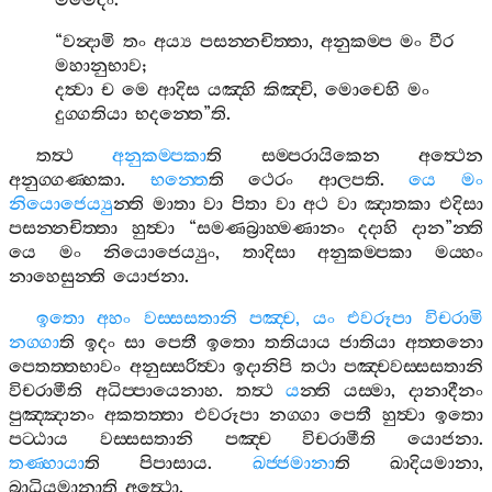
මමෙදං
.
“
වන්‍දාමි
තං
අය්‍ය
පසන‍්නචිත‍්තා
,
අනුකම‍්ප
මං
වීර
මහානුභාව
;
දත්‍වා
ච
මෙ
ආදිස
යඤ‍්හි
කිඤ‍්චි
,
මොචෙහි
මං
දුග‍්ගතියා
භදන‍්තෙ
”
ති
.
තත්‍ථ
අනුකම‍්පකා
ති
සම‍්පරායිකෙන
අත්‍ථෙන
අනුග‍්ගණ‍්හකා
.
භන‍්තෙ
ති
ථෙරං
ආලපති
.
යෙ
මං
නියොජෙය්‍යු
න‍්ති
මාතා
වා
පිතා
වා
අථ
වා
ඤාතකා
එදිසා
පසන‍්නචිත‍්තා
හුත්‍වා
“
සමණබ්‍රාහ‍්මණානං
දදාහි
දාන
”
න‍්ති
යෙ
මං
නියොජෙය්‍යුං
,
තාදිසා
අනුකම‍්පකා
මය‍්හං
නාහෙසුන‍්ති
යොජනා
.
ඉතො
අහං
වස‍්සසතානි
පඤ‍්ච
,
යං
එවරූපා
විචරාමි
නග‍්ගා
ති
ඉදං
සා
පෙතී
ඉතො
තතියාය
ජාතියා
අත‍්තනො
පෙතත‍්තභාවං
අනුස‍්සරිත්‍වා
ඉදානිපි
තථා
පඤ‍්චවස‍්සසතානි
විචරාමීති
අධිප‍්පායෙනාහ
.
තත්‍ථ
ය
න‍්ති
යස‍්මා
,
දානාදීනං
පුඤ‍්ඤානං
අකතත‍්තා
එවරූපා
නග‍්ගා
පෙතී
හුත්‍වා
ඉතො
පට‍්ඨාය
වස‍්සසතානි
පඤ‍්ච
විචරාමීති
යොජනා
.
තණ‍්හායා
ති
පිපාසාය
.
ඛජ‍්ජමානා
ති
ඛාදියමානා
,
බාධියමානාති
අත්‍ථො
.