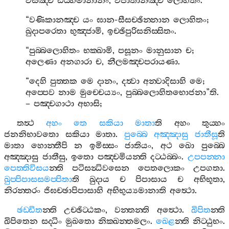
වසඤ‍්ච
ඩය‍්හමානානං
,
විජාතානඤ‍්ච
ලොහිතං
.
“
වණිකානඤ‍්ච
යං
ඝාන
-
සීසච‍්ඡින‍්නාන
ලොහිතං
;
ඛුදාපරෙතා
භුඤ‍්ජාමි
,
ඉච‍්ඡිපුරිසනිස‍්සිතං
.
“
පුබ‍්බලොහිතං
භක‍්ඛාමි
,
පසූනං
මානුසාන
ච
;
අලෙණා
අනගාරා
ච
,
නීලමඤ‍්චපරායණා
.
“
දෙහි
පුත‍්තක
මෙ
දානං
,
දත්‍වා
අන‍්වාදිසාහි
මෙ
;
අප‍්පෙව
නාම
මුච‍්චෙය්‍යං
,
පුබ‍්බලොහිතභොජනා
”
ති
.
–
පඤ‍්චගාථා
අභාසි
;
තත්‍ථ
අහං
තෙ
සකියා
මාතා
ති
අහං
තුය‍්හං
ජනනිභාවතො
සකියා
මාතා
.
පුබ‍්බෙ
අඤ‍්ඤාසු
ජාතීසූ
ති
මාතා
හොන‍්තීපි
න
ඉමිස‍්සං
ජාතියං
,
අථ
ඛො
පුබ‍්බෙ
අඤ‍්ඤාසු
ජාතීසු
,
ඉතො
පඤ‍්චමියන‍්ති
දට‍්ඨබ‍්බං
.
උපපන‍්නා
පෙත‍්තිවිසය
න‍්ති
පටිසන්‍ධිවසෙන
පෙතලොකං
උපගතා
.
ඛුප‍්පිපාසසමප‍්පිතා
ති
ඛුදාය
ච
පිපාසාය
ච
අභිභූතා
,
නිරන‍්තරං
ජිඝච‍්ඡාපිපාසාහි
අභිභුය්‍යමානාති
අත්‍ථො
.
ඡඩ‍්ඩිත
න‍්ති
උච‍්ඡිට‍්ඨකං
,
වන‍්තන‍්ති
අත්‍ථො
.
ඛිපිත
න‍්ති
ඛිපිතෙන
සද‍්ධිං
මුඛතො
නික‍්ඛන‍්තමලං
.
ඛෙළ
න‍්ති
නිට‍්ඨුභං
.