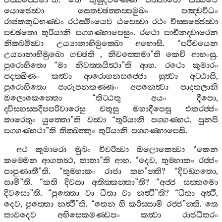
විස‍්සජ‍්ජෙමා
”
ති
.
තෙ
කුමුදවණ‍්ණෙ
චත‍්තාරො
සින්‍ධවෙ
යොජෙත්‍වා
සෙතච‍්ඡත‍්තප‍්පමුඛං
පඤ‍්චවිධං
රාජකකුධභණ‍්ඩං
රථස‍්මිංයෙව
ඨපෙත්‍වා
රථං
විස‍්සජ‍්ජෙත්‍වා
පච‍්ඡතො
තූරියානි
පග‍්ගණ‍්හාපෙසුං
.
රථො
පාචීනද‍්වාරෙන
නික‍්ඛමිත්‍වා
උය්‍යානාභිමුක‍්ඛො
අහොසි
. “
පරිචයෙන
උය්‍යානාභිමුඛො
ගච‍්ඡති
,
නිවත‍්තෙමා
”
ති
කෙචි
ආහංසු
.
පුරොහිතො
“
මා
නිවත‍්තයිත්‍ථා
”
ති
ආහ
.
රථො
කුමාරං
පදක‍්ඛිණං
කත්‍වා
ආරොහනසජ‍්ජො
හුත්‍වා
අට‍්ඨාසි
,
පුරොහිතො
පාරුපනකණ‍්ණං
අපනෙත්‍වා
පාදතලානි
ඔලොකෙන‍්තො
“
තිට‍්ඨතු
අයං
දීපො
,
ද‍්විසහස‍්සදීපපරිවාරෙසු
චතූසු
මහාදීපෙසු
එකරජ‍්ජං
කාරෙතුං
යුත‍්තො
”
ති
වත්‍වා
“
තූරියානි
පග‍්ගණ‍්හථ
,
පුනපි
පග‍්ගණ‍්හථා
”
ති
තික‍්ඛත‍්තුං
තූරියානි
පග‍්ගණ‍්හාපෙසි
.
අථ
කුමාරො
මුඛං
විවරිත්‍වා
ඔලොකෙත්‍වා
“
කෙන
කම‍්මෙන
ආගතත්‍ථ
,
තාතා
”
ති
ආහ
. “
දෙව
,
තුම‍්හාකං
රජ‍්ජං
පාපුණාතී
”
ති
. “
තුම‍්හාකං
රාජා
කහ
”
න‍්ති
? “
දිවඞ‍්ගතො
,
සාමී
”
ති
. “
කති
දිවසා
අතික‍්කන‍්තා
”
ති
? “
අජ‍්ජ
සත‍්තමො
දිවසො
”
ති
. “
පුත‍්තො
වා
ධීතා
වා
නත්‍ථී
”
ති
? “
ධීතා
අත්‍ථි
,
දෙව
,
පුත‍්තො
නත්‍ථී
”
ති
. “
තෙන
හි
කරිස‍්සාමි
රජ‍්ජ
”
න‍්ති
.
තෙ
තාවදෙව
අභිසෙකමණ‍්ඩපං
කත්‍වා
රාජධීතරං