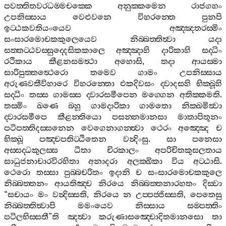
පවත‍්තිතවරධම‍්මචක‍්කෙ
අනුක‍්කමෙන
රාජගහං
උපනිස‍්සාය
වෙළුවනෙ
විහරන‍්තෙ
පුනපි
ඉට‍්ඨකවතියංයෙව
අඤ‍්ඤතරස‍්මිං
සංසාරමොචකකුලෙයෙව
නිබ‍්බත‍්තිත්‍වා
යදා
සත‍්තට‍්ඨවස‍්සුද‍්දෙසිකකාලෙ
අඤ‍්ඤාහි
දාරිකාහි
සද‍්ධිං
රථිකාය
කීළනසමත්‍ථා
අහොසි
,
තදා
ආයස‍්මා
සාරිපුත‍්තත්‍ථෙරො
තමෙව
ගාමං
උපනිස‍්සාය
අරුණවතීවිහාරෙ
විහරන‍්තො
එකදිවසං
ද‍්වාදසහි
භික‍්ඛූහි
සද‍්ධිං
තස‍්ස
ගාමස‍්ස
ද‍්වාරසමීපෙන
මග‍්ගෙන
අතික‍්කමති
.
තස‍්මිං
ඛණෙ
බහූ
ගාමදාරිකා
ගාමතො
නික‍්ඛමිත්‍වා
ද‍්වාරසමීපෙ
කීළන‍්තියො
පසන‍්නමානසා
මාතාපිතූනං
පටිපත‍්තිදස‍්සනෙන
වෙගෙනාගන‍්ත්‍වා
ථෙරං
අඤ‍්ඤෙ
ච
භික‍්ඛූ
පඤ‍්චපතිට‍්ඨිතෙන
වන්‍දිංසු
.
සා
පනෙසා
අස‍්සද‍්ධකුලස‍්ස
ධීතා
චිරකාලං
අපරිචිතකුසලතාය
සාධුජනාචාරවිරහිතා
අනාදරා
අලක‍්ඛිකා
විය
අට‍්ඨාසි
.
ථෙරො
තස‍්සා
පුබ‍්බචරිතං
ඉදානි
ච
සංසාරමොචකකුලෙ
නිබ‍්බත‍්තනං
ආයතිඤ‍්ච
නිරයෙ
නිබ‍්බත‍්තනාරහතං
දිස‍්වා
“
සචායං
මං
වන්‍දිස‍්සති
,
නිරයෙ
න
උප‍්පජ‍්ජිස‍්සති
,
පෙතෙසු
නිබ‍්බත‍්තිත්‍වාපි
මමංයෙව
නිස‍්සාය
සම‍්පත‍්තිං
පටිලභිස‍්සතී
”
ති
ඤත්‍වා
කරුණාසඤ‍්චොදිතමානසො
තා