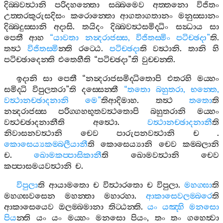
දිබ‍්බවත්‍ථානි
පරිදහන‍්තො
සබ‍්බමෙව
අත‍්තනො
විජිතං
උත‍්තරකුරුසදිසං
කරොන‍්තො
ආගතාගතානං
මනුස‍්සානං
දිබ‍්බදුස‍්සානි
අදාසි
.
තයිදං
දිබ‍්බවත්‍ථසමිද‍්ධිං
සන්‍ධාය
සා
පෙතී
ආහ
“
යාවතා
නන්‍දරාජස‍්ස
,
විජිතස‍්මිං
පටිච‍්ඡදා
”
ති
.
තත්‍ථ
විජිතස‍්මි
න‍්ති
රට‍්ඨෙ
.
පටිච‍්ඡදා
ති
වත්‍ථානි
.
තානි
හි
පටිච‍්ඡාදෙන‍්ති
එතෙහීති
“
පටිච‍්ඡදා
”
ති
වුච‍්චන‍්ති
.
ඉදානි
සා
පෙතී
“
නන්‍දරාජසමිද‍්ධිතොපි
එතරහි
මය‍්හං
සමිද‍්ධි
විපුලතරා
”
ති
දස‍්සෙන‍්තී
“
තතො
බහුතරා
,
භන‍්තෙ
,
වත්‍ථානච‍්ඡාදනානි
මෙ
”
තිආදිමාහ
.
තත්‍ථ
තතො
ති
නන්‍දරාජස‍්ස
පරිග‍්ගහභූතවත්‍ථතොපි
බහුතරානි
මය‍්හං
වත්‍ථච‍්ඡාදනානීති
අත්‍ථො
.
වත්‍ථානච‍්ඡාදනානී
ති
නිවාසනවත්‍ථානි
චෙව
පාරුපනවත්‍ථානි
ච
.
කොසෙය්‍යකම‍්බලීයානී
ති
කොසෙය්‍යානි
චෙව
කම‍්බලානි
ච
.
ඛොමකප‍්පාසිකානී
ති
ඛොමවත්‍ථානි
චෙව
කප‍්පාසමයවත්‍ථානි
ච
.
විපුලා
ති
ආයාමතො
ච
විත්‍ථාරතො
ච
විපුලා
.
මහග‍්ඝා
ති
මහග‍්ඝවසෙන
මහන‍්තා
මහාරහා
.
ආකාසෙවලම‍්බරෙ
ති
ආකාසෙයෙව
ඔලම‍්බමානා
තිට‍්ඨන‍්ති
.
යං
යඤ‍්හි
මනසො
පිය
න‍්ති
යං
යං
මය‍්හං
මනසො
පියං
,
තං
තං
ගහෙත්‍වා