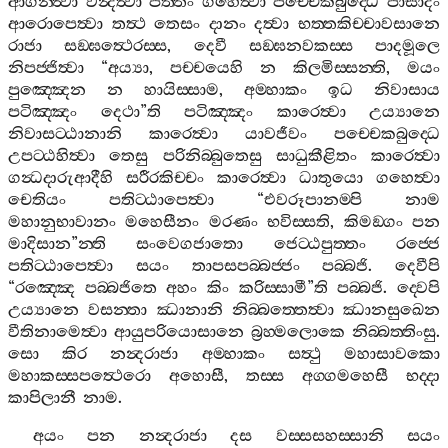
ආගන‍්ත්‍වා
වන්‍දිත්‍වා
පත‍්තං
ගහෙත්‍වා
පච‍්චෙකබුද‍්ධෙ
පාසාදං
ආරොපෙත්‍වා
තත්‍ථ
තෙසං
දානං
දත්‍වා
භත‍්තකිච‍්චාවසානෙ
රාජා
සඞ‍්ඝත්‍ථෙරස‍්ස
,
දෙවී
සඞ‍්ඝනවකස‍්ස
පාදමූලෙ
නිපජ‍්ජිත්‍වා
“
අය්‍යා
,
පච‍්චයෙහි
න
කිලමිස‍්සන‍්ති
,
මයං
පුඤ‍්ඤෙන
න
හායිස‍්සාම
,
අම‍්හාකං
ඉධ
නිවාසාය
පටිඤ‍්ඤං
දෙථා
”
ති
පටිඤ‍්ඤං
කාරෙත්‍වා
උය්‍යානෙ
නිවාසට‍්ඨානානි
කාරෙත්‍වා
යාවජීවං
පච‍්චෙකබුද‍්ධෙ
උපට‍්ඨහිත්‍වා
තෙසු
පරිනිබ‍්බුතෙසු
සාධුකීළිතං
කාරෙත්‍වා
ගන්‍ධදාරුආදීහි
සරීරකිච‍්චං
කාරෙත්‍වා
ධාතුයො
ගහෙත්‍වා
චෙතියං
පතිට‍්ඨාපෙත්‍වා
“
එවරූපානම‍්පි
නාම
මහානුභාවානං
මහෙසීනං
මරණං
භවිස‍්සති
,
කිමඞ‍්ගං
පන
මාදිසාන
”
න‍්ති
සංවෙගජාතො
ජෙට‍්ඨපුත‍්තං
රජ‍්ජෙ
පතිට‍්ඨාපෙත්‍වා
සයං
තාපසපබ‍්බජ‍්ජං
පබ‍්බජි
.
දෙවීපි
“
රඤ‍්ඤෙ
පබ‍්බජිතෙ
අහං
කිං
කරිස‍්සාමී
”
ති
පබ‍්බජි
.
ද‍්වෙපි
උය්‍යානෙ
වසන‍්තා
ඣානානි
නිබ‍්බත‍්තෙත්‍වා
ඣානසුඛෙන
වීතිනාමෙත්‍වා
ආයුපරියොසානෙ
බ්‍රහ‍්මලොකෙ
නිබ‍්බත‍්තිංසු
.
සො
කිර
නන්‍දරාජා
අම‍්හාකං
සත්‍ථු
මහාසාවකො
මහාකස‍්සපත්‍ථෙරො
අහොසී
,
තස‍්ස
අග‍්ගමහෙසී
භද‍්දා
කාපිලානී
නාම
.
අයං
පන
නන්‍දරාජා
දස
වස‍්සසහස‍්සානි
සයං