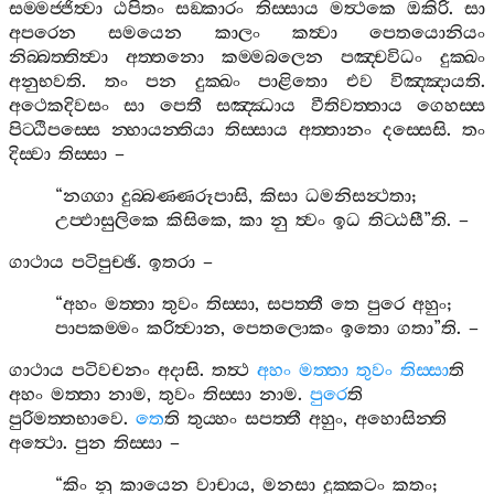
සම‍්මජ‍්ජිත්‍වා
ඨපිතං
සඞ‍්කාරං
තිස‍්සාය
මත්‍ථකෙ
ඔකිරි
.
සා
අපරෙන
සමයෙන
කාලං
කත්‍වා
පෙතයොනියං
නිබ‍්බත‍්තිත්‍වා
අත‍්තනො
කම‍්මබලෙන
පඤ‍්චවිධං
දුක‍්ඛං
අනුභවති
.
තං
පන
දුක‍්ඛං
පාළිතො
එව
විඤ‍්ඤායති
.
අථෙකදිවසං
සා
පෙතී
සඤ‍්ඣාය
වීතිවත‍්තාය
ගෙහස‍්ස
පිට‍්ඨිපස‍්සෙ
න‍්හායන‍්තියා
තිස‍්සාය
අත‍්තානං
දස‍්සෙසි
.
තං
දිස‍්වා
තිස‍්සා
–
“
නග‍්ගා
දුබ‍්බණ‍්ණරූපාසි
,
කිසා
ධමනිසන්‍ථතා
;
උප‍්ඵාසුලිකෙ
කිසිකෙ
,
කා
නු
ත්‍වං
ඉධ
තිට‍්ඨසී
”
ති
. –
ගාථාය
පටිපුච‍්ඡි
.
ඉතරා
–
“
අහං
මත‍්තා
තුවං
තිස‍්සා
,
සපත‍්තී
තෙ
පුරෙ
අහුං
;
පාපකම‍්මං
කරිත්‍වාන
,
පෙතලොකං
ඉතො
ගතා
”
ති
. –
ගාථාය
පටිවචනං
අදාසි
.
තත්‍ථ
අහං
මත‍්තා
තුවං
තිස‍්සා
ති
අහං
මත‍්තා
නාම
,
තුවං
තිස‍්සා
නාම
.
පුරෙ
ති
පුරිමත‍්තභාවෙ
.
තෙ
ති
තුය‍්හං
සපත‍්තී
අහුං
,
අහොසින‍්ති
අත්‍ථො
.
පුන
තිස‍්සා
–
“
කිං
නු
කායෙන
වාචාය
,
මනසා
දුක‍්කටං
කතං
;