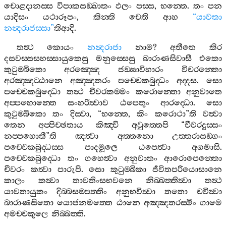
චොළදානස‍්ස
විපාකසඞ‍්ඛාතං
ඵලං
පස‍්ස
,
භන‍්තෙ
.
තං
පන
යාදිසං
යථාරූපං
,
කින‍්ති
චෙති
ආහ
“
යාවතා
නන්‍දරාජස‍්සා
”
තිආදි
.
තත්‍ථ
කොයං
නන්‍දරාජා
නාම
?
අතීතෙ
කිර
දසවස‍්සසහස‍්සායුකෙසු
මනුස‍්සෙසු
බාරාණසිවාසී
එකො
කුටුම‍්බිකො
අරඤ‍්ඤෙ
ජඞ‍්ඝාවිහාරං
විචරන‍්තො
අරඤ‍්ඤට‍්ඨානෙ
අඤ‍්ඤතරං
පච‍්චෙකබුද‍්ධං
අද‍්දස
.
සො
පච‍්චෙකබුද‍්ධො
තත්‍ථ
චීවරකම‍්මං
කරොන‍්තො
අනුවාතෙ
අප‍්පහොන‍්තෙ
සංහරිත්‍වාව
ඨපෙතුං
ආරද‍්ධො
.
සො
කුටුම‍්බිකො
තං
දිස‍්වා
, “
භන‍්තෙ
,
කිං
කරොථා
”
ති
වත්‍වා
තෙන
අප‍්පිච‍්ඡතාය
කිඤ‍්චි
අවුත‍්තෙපි
“
චීවරදුස‍්සං
නප‍්පහොතී
”
ති
ඤත්‍වා
අත‍්තනො
උත‍්තරාසඞ‍්ගං
පච‍්චෙකබුද‍්ධස‍්ස
පාදමූලෙ
ඨපෙත්‍වා
අගමාසි
.
පච‍්චෙකබුද‍්ධො
තං
ගහෙත්‍වා
අනුවාතං
ආරොපෙන‍්තො
චීවරං
කත්‍වා
පාරුපි
.
සො
කුටුම‍්බිකා
ජීවිතපරියොසානෙ
කාලං
කත්‍වා
තාවතිංසභවනෙ
නිබ‍්බත‍්තිත්‍වා
තත්‍ථ
යාවතායුකං
දිබ‍්බසම‍්පත‍්තිං
අනුභවිත්‍වා
තතො
චවිත්‍වා
බාරාණසිතො
යොජනමත‍්තෙ
ඨානෙ
අඤ‍්ඤතරස‍්මිං
ගාමෙ
අමච‍්චකුලෙ
නිබ‍්බත‍්ති
.