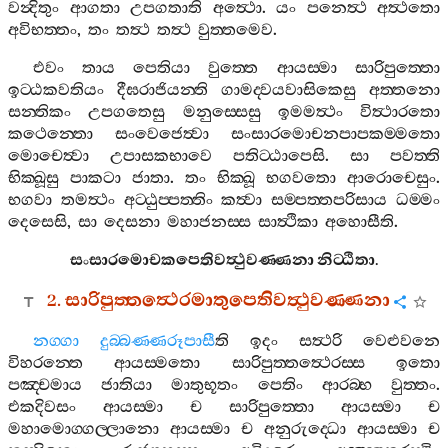
වන්‍දිතුං
ආගතා
උපගතාති
අත්‍ථො
.
යං
පනෙත්‍ථ
අත්‍ථතො
අවිභත‍්තං
,
තං
තත්‍ථ
තත්‍ථ
වුත‍්තමෙව
.
එවං
තාය
පෙතියා
වුත‍්තෙ
ආයස‍්මා
සාරිපුත‍්තො
ඉට‍්ඨකවතියං
දීඝරාජියන‍්ති
ගාමද‍්වයවාසිකෙසු
අත‍්තනො
සන‍්තිකං
උපගතෙසු
මනුස‍්සෙසු
ඉමමත්‍ථං
විත්‍ථාරතො
කථෙන‍්තො
සංවෙජෙත්‍වා
සංසාරමොචනපාපකම‍්මතො
මොචෙත්‍වා
උපාසකභාවෙ
පතිට‍්ඨාපෙසි
.
සා
පවත‍්ති
භික‍්ඛූසු
පාකටා
ජාතා
.
තං
භික‍්ඛූ
භගවතො
ආරොචෙසුං
.
භගවා
තමත්‍ථං
අට‍්ඨුප‍්පත‍්තිං
කත්‍වා
සම‍්පත‍්තපරිසාය
ධම‍්මං
දෙසෙසි
,
සා
දෙසනා
මහාජනස‍්ස
සාත්‍ථිකා
අහොසීති
.
සංසාරමොචකපෙතිවත්‍ථුවණ‍්ණනා
නිට‍්ඨිතා
.
2.
සාරිපුත‍්තත්‍ථෙරමාතුපෙතිවත්‍ථුවණ‍්ණනා
නග‍්ගා
දුබ‍්බණ‍්ණරූපාසී
ති
ඉදං
සත්‍ථරි
වෙළුවනෙ
විහරන‍්තෙ
ආයස‍්මතො
සාරිපුත‍්තත්‍ථෙරස‍්ස
ඉතො
පඤ‍්චමාය
ජාතියා
මාතුභූතං
පෙතිං
ආරබ‍්භ
වුත‍්තං
.
එකදිවසං
ආයස‍්මා
ච
සාරිපුත‍්තො
ආයස‍්මා
ච
මහාමොග‍්ගල‍්ලානො
ආයස‍්මා
ච
අනුරුද‍්ධො
ආයස‍්මා
ච