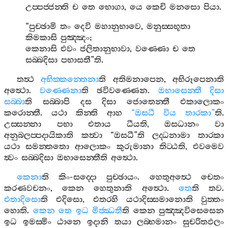
උප‍්පජ‍්ජන‍්ති
ච
තෙ
භොගා
,
යෙ
කෙචි
මනසො
පියා
.
“
පුච‍්ඡාමි
තං
දෙවි
මහානුභාවෙ
,
මනුස‍්සභූතා
කිමකාසි
පුඤ‍්ඤං
;
කෙනාසි
එවං
ජලිතානුභාවා
,
වණ‍්ණො
ච
තෙ
සබ‍්බදිසා
පභාසතී
”
ති
.
තත්‍ථ
අභික‍්කන‍්තෙනා
ති
අතිමනාපෙන
,
අභිරූපෙනාති
අත්‍ථො
.
වණ‍්ණෙනා
ති
ඡවිවණ‍්ණෙන
.
ඔභාසෙන‍්තී
දිසා
සබ‍්බා
ති
සබ‍්බාපි
දස
දිසා
ජොතෙන‍්තී
එකාලොකං
කරොන‍්තී
.
යථා
කින‍්ති
ආහ
“
ඔසධී
විය
තාරකා
”
ති
.
උස‍්සන‍්නා
පභා
එතාය
ධීයති
,
ඔසධානං
වා
අනුබලප‍්පදායිකාති
කත්‍වා
“
ඔසධී
”
ති
ලද‍්ධනාමා
තාරකා
යථා
සමන‍්තතො
ආලොකං
කුරුමානා
තිට‍්ඨති
,
එවමෙව
ත්‍වං
සබ‍්බදිසා
ඔභාසෙන‍්තීති
අත්‍ථො
.
කෙනා
ති
කිං
-
සද‍්දො
පුච‍්ඡායං
.
හෙතුඅත්‍ථෙ
චෙතං
කරණවචනං
,
කෙන
හෙතුනාති
අත්‍ථො
.
තෙ
ති
තව
.
එතාදිසො
ති
එදිසො
,
එතරහි
යථාදිස‍්සමානොති
වුත‍්තං
හොති
.
කෙන
තෙ
ඉධ
මිජ‍්ඣතී
ති
කෙන
පුඤ‍්ඤවිසෙසෙන
ඉධ
ඉමස‍්මිං
ඨානෙ
ඉදානි
තයා
ලබ‍්භමානං
සුචරිතඵලං