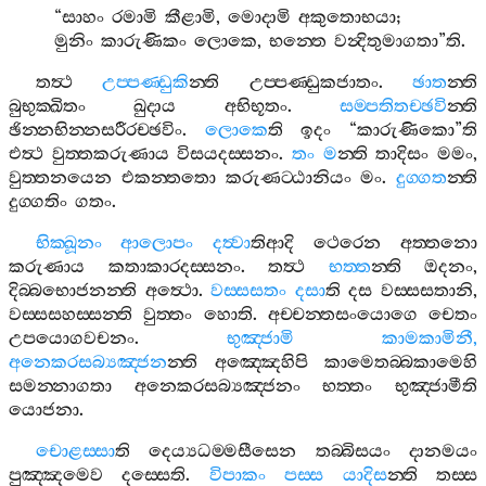
“
සාහං
රමාමි
කීළාමි
,
මොදාමි
අකුතොභයා
;
මුනිං
කාරුණිකං
ලොකෙ
,
භන‍්තෙ
වන්‍දිතුමාගතා
”
ති
.
තත්‍ථ
උප‍්පණ‍්ඩුකි
න‍්ති
උප‍්පණ‍්ඩුකජාතං
.
ඡාත
න‍්ති
බුභුක‍්ඛිතං
ඛුදාය
අභිභූතං
.
සම‍්පතිතච‍්ඡවි
න‍්ති
ඡින‍්නභින‍්නසරීරච‍්ඡවිං
.
ලොකෙ
ති
ඉදං
“
කාරුණිකො
”
ති
එත්‍ථ
වුත‍්තකරුණාය
විසයදස‍්සනං
.
තං
ම
න‍්ති
තාදිසං
මමං
,
වුත‍්තනයෙන
එකන‍්තතො
කරුණට‍්ඨානියං
මං
.
දුග‍්ගත
න‍්ති
දුග‍්ගතිං
ගතං
.
භික‍්ඛූනං
ආලොපං
දත්‍වා
තිආදි
ථෙරෙන
අත‍්තනො
කරුණාය
කතාකාරදස‍්සනං
.
තත්‍ථ
භත‍්ත
න‍්ති
ඔදනං
,
දිබ‍්බභොජනන‍්ති
අත්‍ථො
.
වස‍්සසතං
දසා
ති
දස
වස‍්සසතානි
,
වස‍්සසහස‍්සන‍්ති
වුත‍්තං
හොති
.
අච‍්චන‍්තසංයොගෙ
චෙතං
උපයොගවචනං
.
භුඤ‍්ජාමි
කාමකාමිනී
,
අනෙකරසබ්‍යඤ‍්ජන
න‍්ති
අඤ‍්ඤෙහිපි
කාමෙතබ‍්බකාමෙහි
සමන‍්නාගතා
අනෙකරසබ්‍යඤ‍්ජනං
භත‍්තං
භුඤ‍්ජාමීති
යොජනා
.
චොළස‍්සා
ති
දෙය්‍යධම‍්මසීසෙන
තබ‍්බිසයං
දානමයං
පුඤ‍්ඤමෙව
දස‍්සෙති
.
විපාකං
පස‍්ස
යාදිස
න‍්ති
තස‍්ස