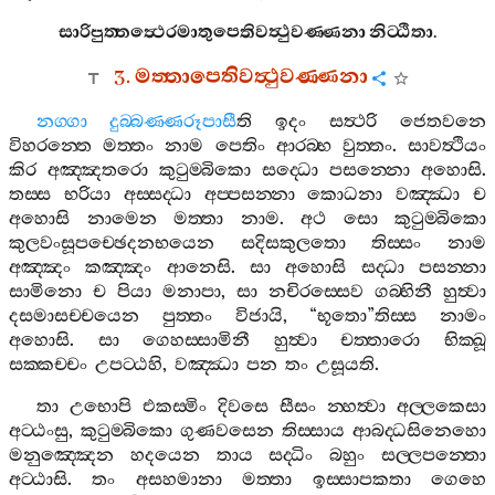
සාරිපුත‍්තත්‍ථෙරමාතුපෙතිවත්‍ථුවණ‍්ණනා
නිට‍්ඨිතා
.
3.
මත‍්තාපෙතිවත්‍ථුවණ‍්ණනා
නග‍්ගා
දුබ‍්බණ‍්ණරූපාසී
ති
ඉදං
සත්‍ථරි
ජෙතවනෙ
විහරන‍්තෙ
මත‍්තං
නාම
පෙතිං
ආරබ‍්භ
වුත‍්තං
.
සාවත්‍ථියං
කිර
අඤ‍්ඤතරො
කුටුම‍්බිකො
සද‍්ධො
පසන‍්නො
අහොසි
.
තස‍්ස
භරියා
අස‍්සද‍්ධා
අප‍්පසන‍්නා
කොධනා
වඤ‍්ඣා
ච
අහොසි
නාමෙන
මත‍්තා
නාම
.
අථ
සො
කුටුම‍්බිකො
කුලවංසූපච‍්ඡෙදනභයෙන
සදිසකුලතො
තිස‍්සං
නාම
අඤ‍්ඤං
කඤ‍්ඤං
ආනෙසි
.
සා
අහොසි
සද‍්ධා
පසන‍්නා
සාමිනො
ච
පියා
මනාපා
,
සා
නචිරස‍්සෙව
ගබ‍්භිනී
හුත්‍වා
දසමාසච‍්චයෙන
පුත‍්තං
විජායි
, “
භූතො
”
තිස‍්ස
නාමං
අහොසි
.
සා
ගෙහස‍්සාමිනී
හුත්‍වා
චත‍්තාරො
භික‍්ඛූ
සක‍්කච‍්චං
උපට‍්ඨහි
,
වඤ‍්ඣා
පන
තං
උසූයති
.
තා
උභොපි
එකස‍්මිං
දිවසෙ
සීසං
න‍්හත්‍වා
අල‍්ලකෙසා
අට‍්ඨංසු
,
කුටුම‍්බිකො
ගුණවසෙන
තිස‍්සාය
ආබද‍්ධසිනෙහො
මනුඤ‍්ඤෙන
හදයෙන
තාය
සද‍්ධිං
බහුං
සල‍්ලපන‍්තො
අට‍්ඨාසි
.
තං
අසහමානා
මත‍්තා
ඉස‍්සාපකතා
ගෙහෙ