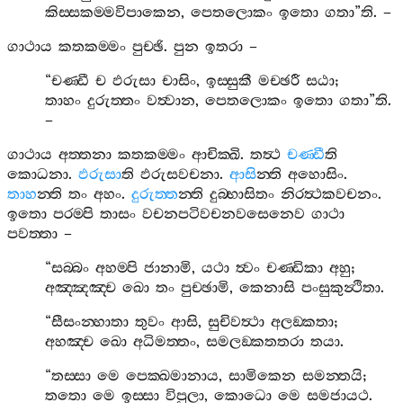
කිස‍්සකම‍්මවිපාකෙන
,
පෙතලොකං
ඉතො
ගතා
”
ති
. –
ගාථාය
කතකම‍්මං
පුච‍්ඡි
.
පුන
ඉතරා
–
“
චණ‍්ඩී
ච
ඵරුසා
චාසිං
,
ඉස‍්සුකී
මච‍්ඡරී
සඨා
;
තාහං
දුරුත‍්තං
වත්‍වාන
,
පෙතලොකං
ඉතො
ගතා
”
ති
.
–
ගාථාය
අත‍්තනා
කතකම‍්මං
ආචික‍්ඛි
.
තත්‍ථ
චණ‍්ඩී
ති
කොධනා
.
ඵරුසා
ති
ඵරුසවචනා
.
ආසි
න‍්ති
අහොසිං
.
තාහ
න‍්ති
තං
අහං
.
දුරුත‍්ත
න‍්ති
දුබ‍්භාසිතං
නිරත්‍ථකවචනං
.
ඉතො
පරම‍්පි
තාසං
වචනපටිවචනවසෙනෙව
ගාථා
පවත‍්තා
–
“
සබ‍්බං
අහම‍්පි
ජානාමි
,
යථා
ත්‍වං
චණ‍්ඩිකා
අහු
;
අඤ‍්ඤඤ‍්ච
ඛො
තං
පුච‍්ඡාමි
,
කෙනාසි
පංසුකුන්‍ථිතා
.
“
සීසංන‍්හාතා
තුවං
ආසි
,
සුචිවත්‍ථා
අලඞ‍්කතා
;
අහඤ‍්ච
ඛො
අධිමත‍්තං
,
සමලඞ‍්කතතරා
තයා
.
“
තස‍්සා
මෙ
පෙක‍්ඛමානාය
,
සාමිකෙන
සමන‍්තයි
;
තතො
මෙ
ඉස‍්සා
විපුලා
,
කොධො
මෙ
සමජායථ
.