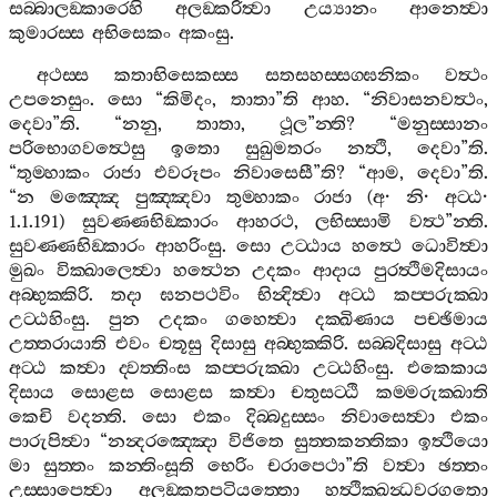
සබ‍්බාලඞ‍්කාරෙහි
අලඞ‍්කරිත්‍වා
උය්‍යානං
ආනෙත්‍වා
කුමාරස‍්ස
අභිසෙකං
අකංසු
.
අථස‍්ස
කතාභිසෙකස‍්ස
සතසහස‍්සග‍්ඝනිකං
වත්‍ථං
උපනෙසුං
.
සො
“
කිමිදං
,
තාතා
”
ති
ආහ
. “
නිවාසනවත්‍ථං
,
දෙවා
”
ති
. “
නනු
,
තාතා
,
ථූල
”
න‍්ති
? “
මනුස‍්සානං
පරිභොගවත්‍ථෙසු
ඉතො
සුඛුමතරං
නත්‍ථි
,
දෙවා
”
ති
.
“
තුම‍්හාකං
රාජා
එවරූපං
නිවාසෙසී
”
ති
? “
ආම
,
දෙවා
”
ති
.
“
න
මඤ‍්ඤෙ
පුඤ‍්ඤවා
තුම‍්හාකං
රාජා
(
අ
·
නි
·
අට‍්ඨ
·
1.1.191)
සුවණ‍්ණභිඞ‍්කාරං
ආහරථ
,
ලභිස‍්සාමි
වත්‍ථ
”
න‍්ති
.
සුවණ‍්ණභිඞ‍්කාරං
ආහරිංසු
.
සො
උට‍්ඨාය
හත්‍ථෙ
ධොවිත්‍වා
මුඛං
වික‍්ඛාලෙත්‍වා
හත්‍ථෙන
උදකං
ආදාය
පුරත්‍ථිමදිසායං
අබ‍්භුක‍්කිරි
.
තදා
ඝනපථවිං
භින්‍දිත්‍වා
අට‍්ඨ
කප‍්පරුක‍්ඛා
උට‍්ඨහිංසු
.
පුන
උදකං
ගහෙත්‍වා
දක‍්ඛිණාය
පච‍්ඡිමාය
උත‍්තරායාති
එවං
චතූසු
දිසාසු
අබ‍්භුක‍්කිරි
.
සබ‍්බදිසාසු
අට‍්ඨ
අට‍්ඨ
කත්‍වා
ද‍්වත‍්තිංස
කප‍්පරුක‍්ඛා
උට‍්ඨහිංසු
.
එකෙකාය
දිසාය
සොළස
සොළස
කත්‍වා
චතුසට‍්ඨි
කම‍්මරුක‍්ඛාති
කෙචි
වදන‍්ති
.
සො
එකං
දිබ‍්බදුස‍්සං
නිවාසෙත්‍වා
එකං
පාරුපිත්‍වා
“
නන්‍දරඤ‍්ඤො
විජිතෙ
සුත‍්තකන‍්තිකා
ඉත්‍ථියො
මා
සුත‍්තං
කන‍්තිංසූති
භෙරිං
චරාපෙථා
”
ති
වත්‍වා
ඡත‍්තං
උස‍්සාපෙත්‍වා
අලඞ‍්කතපටියත‍්තො
හත්‍ථික‍්ඛන්‍ධවරගතො