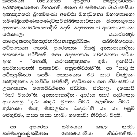
කප‍්පිනො
රාජගහස‍්ස
අවිදූරෙ
අඤ‍්ඤතරස‍්මිං
අරඤ‍්ඤායතනෙ
විහරන‍්ති
.
තෙන
ච
සමයෙන
බාරාණසියං
අඤ‍්ඤතරො
බ්‍රාහ‍්මණො
අඩ‍්ඪො
මහද‍්ධනො
මහාභොගො
සමණබ්‍රාහ‍්මණකපණද‍්ධිකවනිබ‍්බකයාචකානං
ඔපානභූතො
අන‍්නපානවත්‍ථසයනාදීනි
දෙති
.
දෙන‍්තො
ච
ආගතාගතානං
යථාකාලං
යථාරහඤ‍්ච
පාදොදකපාදබ‍්භඤ‍්ජනාදිදානානුපුබ‍්බකං
සබ‍්බාභිදෙය්‍යං
පටිපන‍්නො
හොති
,
පුරෙභත‍්තං
භික‍්ඛූ
අන‍්නපානාදිනා
සක‍්කච‍්චං
පරිවිසති
.
සො
දෙසන‍්තරං
ගච‍්ඡන‍්තො
භරියං
ආහ
– “
භොති
,
යථාපඤ‍්ඤත‍්තං
ඉමං
දානවිධිං
අපරිහාපෙන‍්තී
සක‍්කච‍්චං
අනුපතිට‍්ඨාහී
”
ති
.
සා
“
සාධූ
”
ති
පටිස‍්සුණිත්‍වා
තස‍්මිං
පක‍්කන‍්තෙ
එව
තාව
භික‍්ඛූනං
පඤ‍්ඤත‍්තං
දානවිධිං
පච‍්ඡින්‍දි
,
අද‍්ධිකානං
පන
නිවාසත්‍ථාය
උපගතානං
ගෙහපිට‍්ඨිතො
ඡඩ‍්ඩිතං
ජරසාලං
දස‍්සෙසි
“
එත්‍ථ
වසථා
”
ති
.
අන‍්නපානාදීනං
අත්‍ථාය
තත්‍ථ
අද‍්ධිකෙසු
ආගතෙසු
“
ගූථං
ඛාදථ
,
මුත‍්තං
පිවථ
,
ලොහිතං
පිවථ
,
තුම‍්හාකං
මාතු
මත්‍ථලුඞ‍්ගං
ඛාදථා
”
ති
යං
යං
අසුචි
ජෙගුච‍්ඡං
,
තස‍්ස
තස‍්ස
නාමං
ගහෙත්‍වා
නිට‍්ඨුරං
වදති
.
සා
අපරෙන
සමයෙන
කාලං
කත්‍වා
කම‍්මානුභාවුක‍්ඛිත‍්තා
පෙතයොනියං
නිබ‍්බත‍්තිත්‍වා