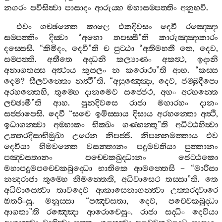
නගරං
පවිසිත්‍වා
පාසාදං
ආරුය‍්හ
මහාසම‍්පත‍්තිං
අනුභවි
.
එවං
ගච‍්ඡන‍්තෙ
කාලෙ
එකදිවසං
දෙවී
රඤ‍්ඤො
සම‍්පත‍්තිං
දිස‍්වා
“
අහො
තපස‍්සී
”
ති
කාරුඤ‍්ඤාකාරං
දස‍්සෙසි
. “
කිමිදං
,
දෙවී
”
ති
ච
පුට‍්ඨා
“
අතිමහතී
තෙ
,
දෙව
,
සම‍්පත‍්ති
.
අතීතෙ
අද‍්ධනි
කල්‍යාණං
අකත්‍ථ
,
ඉදානි
අනාගතස‍්ස
අත්‍ථාය
කුසලං
න
කරොථා
”
ති
ආහ
. “
කස‍්ස
දෙම
?
සීලවන‍්තො
නත්‍ථී
”
ති
. “
අසුඤ‍්ඤො
,
දෙව
,
ජම‍්බුදීපො
අරහන‍්තෙහි
,
තුම‍්හෙ
දානමෙව
සජ‍්ජෙථ
,
අහං
අරහන‍්තෙ
ලච‍්ඡාමී
”
ති
ආහ
.
පුනදිවසෙ
රාජා
මහාරහං
දානං
සජ‍්ජාපෙසි
.
දෙවී
“
සචෙ
ඉමිස‍්සාය
දිසාය
අරහන‍්තො
අත්‍ථි
,
ඉධාගන‍්ත්‍වා
අම‍්හාකං
භික‍්ඛං
ගණ‍්හන‍්තූ
”
ති
අධිට‍්ඨහිත්‍වා
උත‍්තරදිසාභිමුඛා
උරෙන
නිපජ‍්ජි
.
නිපන‍්නමත‍්තාය
එව
දෙවියා
හිමවන‍්තෙ
වසන‍්තානං
පදුමවතියා
පුත‍්තානං
පඤ‍්චසතානං
පච‍්චෙකබුද‍්ධානං
ජෙට‍්ඨකො
මහාපදුමපච‍්චෙකබුද‍්ධො
භාතිකෙ
ආමන‍්තෙසි
– “
මාරිසා
නන්‍දරාජා
තුම‍්හෙ
නිමන‍්තෙති
,
අධිවාසෙථ
තස‍්සා
”
ති
.
තෙ
අධිවාසෙත්‍වා
තාවදෙව
ආකාසෙනාගන‍්ත්‍වා
උත‍්තරද‍්වාරෙ
ඔතරිංසු
.
මනුස‍්සා
“
පඤ‍්චසතා
,
දෙව
,
පච‍්චෙකබුද‍්ධා
ආගතා
”
ති
රඤ‍්ඤො
ආරොචෙසුං
.
රාජා
සද‍්ධිං
දෙවියා