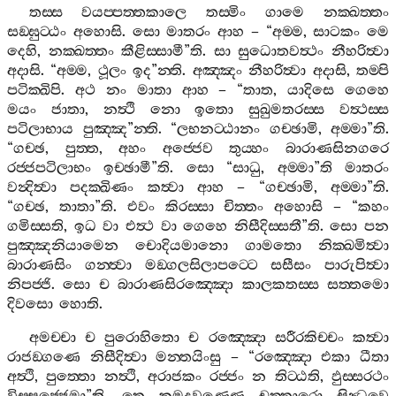
තස‍්ස
වයප‍්පත‍්තකාලෙ
තස‍්මිං
ගාමෙ
නක‍්ඛත‍්තං
සඞ‍්ඝුට‍්ඨං
අහොසි
.
සො
මාතරං
ආහ
– “
අම‍්ම
,
සාටකං
මෙ
දෙහි
,
නක‍්ඛත‍්තං
කීළිස‍්සාමී
”
ති
.
සා
සුධොතවත්‍ථං
නීහරිත්‍වා
අදාසි
. “
අම‍්ම
,
ථූලං
ඉද
”
න‍්ති
.
අඤ‍්ඤං
නීහරිත්‍වා
අදාසි
,
තම‍්පි
පටික‍්ඛිපි
.
අථ
නං
මාතා
ආහ
– “
තාත
,
යාදිසෙ
ගෙහෙ
මයං
ජාතා
,
නත්‍ථි
නො
ඉතො
සුඛුමතරස‍්ස
වත්‍ථස‍්ස
පටිලාභාය
පුඤ‍්ඤ
”
න‍්ති
. “
ලභනට‍්ඨානං
ගච‍්ඡාමි
,
අම‍්මා
”
ති
.
“
ගච‍්ඡ
,
පුත‍්ත
,
අහං
අජ‍්ජෙව
තුය‍්හං
බාරාණසිනගරෙ
රජ‍්ජපටිලාභං
ඉච‍්ඡාමී
”
ති
.
සො
“
සාධු
,
අම‍්මා
”
ති
මාතරං
වන්‍දිත්‍වා
පදක‍්ඛිණං
කත්‍වා
ආහ
– “
ගච‍්ඡාමි
,
අම‍්මා
”
ති
.
“
ගච‍්ඡ
,
තාතා
”
ති
.
එවං
කිරස‍්සා
චිත‍්තං
අහොසි
– “
කහං
ගමිස‍්සති
,
ඉධ
වා
එත්‍ථ
වා
ගෙහෙ
නිසීදිස‍්සතී
”
ති
.
සො
පන
පුඤ‍්ඤනියාමෙන
චොදියමානො
ගාමතො
නික‍්ඛමිත්‍වා
බාරාණසිං
ගන‍්ත්‍වා
මඞ‍්ගලසිලාපට‍්ටෙ
සසීසං
පාරුපිත්‍වා
නිපජ‍්ජි
.
සො
ච
බාරාණසිරඤ‍්ඤො
කාලකතස‍්ස
සත‍්තමො
දිවසො
හොති
.
අමච‍්චා
ච
පුරොහිතො
ච
රඤ‍්ඤො
සරීරකිච‍්චං
කත්‍වා
රාජඞ‍්ගණෙ
නිසීදිත්‍වා
මන‍්තයිංසු
– “
රඤ‍්ඤො
එකා
ධීතා
අත්‍ථි
,
පුත‍්තො
නත්‍ථි
,
අරාජකං
රජ‍්ජං
න
තිට‍්ඨති
,
ඵුස‍්සරථං