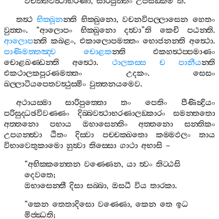
විචිත‍්තවත්‍ථාභරණා
,
සාරිපුත‍්තං
උපසඞ‍්කමී
”
ති
.
තත්‍ථ
භික‍්ඛූන
න‍්ති
භික‍්ඛුනො
,
වචනවිපල‍්ලාසෙන
හෙතං
වුත‍්තං
. “
ආලොපං
භික‍්ඛුනො
දත්‍වා
”
ති
කෙචි
පඨන‍්ති
.
ආලොප
න‍්ති
කබළං
,
එකාලොපමත‍්තං
භොජනන‍්ති
අත්‍ථො
.
පාණිමත‍්තඤ‍්ච
චොළක
න‍්ති
එකහත්‍ථප‍්පමාණං
චොළඛණ‍්ඩන‍්ති
අත්‍ථො
.
ථාලකස‍්ස
ච
පානීය
න‍්ති
එකථාලකපූරණමත‍්තං
උදකං
.
සෙසං
ඛල‍්ලාටියපෙතවත්‍ථුස‍්මිං
වුත‍්තනයමෙව
.
අථායස‍්මා
සාරිපුත‍්තො
තං
පෙතිං
පීණින්‍ද්‍රියං
පරිසුද‍්ධඡවිවණ‍්ණං
දිබ‍්බවත්‍ථාභරණාලඞ‍්කාරං
සමන‍්තතො
අත‍්තනො
පභාය
ඔභාසෙන‍්තිං
අත‍්තනො
සන‍්තිකං
උපගන‍්ත්‍වා
ඨිතං
දිස‍්වා
පච‍්චක‍්ඛතො
කම‍්මඵලං
තාය
විභාවෙතුකාමො
හුත්‍වා
තිස‍්සො
ගාථා
අභාසි
–
“
අභික‍්කන‍්තෙන
වණ‍්ණෙන
,
යා
ත්‍වං
තිට‍්ඨසි
දෙවතෙ
;
ඔභාසෙන‍්තී
දිසා
සබ‍්බා
,
ඔසධී
විය
තාරකා
.
“
කෙන
තෙතාදිසො
වණ‍්ණො
,
කෙන
තෙ
ඉධ
මිජ‍්ඣති
;