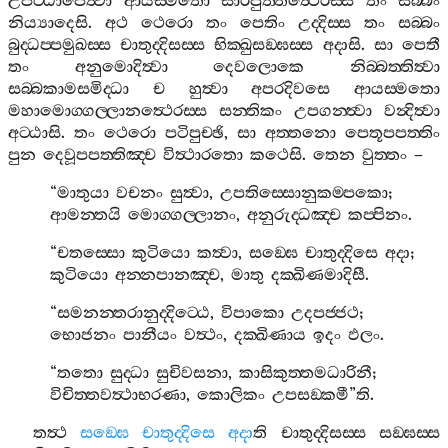
උපට‍්ඨාපෙත්‍වා
ආයස‍්මතො
සාරිපුත‍්තත්‍ථෙරස‍්ස
තං
සබ‍්බං
නිය්‍යාදෙසි
.
අථ
ථෙරො
තං
පෙතිං
උද‍්දිස‍්ස
තං
සබ‍්බං
බුද‍්ධප‍්පමුඛස‍්ස
චාතුද‍්දිසස‍්ස
භික‍්ඛුසඞ‍්ඝස‍්ස
අදාසි
.
සා
පෙතී
තං
අනුමොදිත්‍වා
දෙවලොකෙ
නිබ‍්බත‍්තිත්‍වා
සබ‍්බකාමසමිද‍්ධා
ච
හුත්‍වා
අපරදිවසෙ
ආයස‍්මතො
මහාමොග‍්ගල‍්ලානත්‍ථෙරස‍්ස
සන‍්තිකං
උපගන‍්ත්‍වා
වන්‍දිත්‍වා
අට‍්ඨාසි
.
තං
ථෙරො
පටිපුච‍්ඡි
,
සා
අත‍්තනො
පෙතූපපත‍්තිං
පුන
දෙවූපපත‍්තිඤ‍්ච
විත්‍ථාරතො
කථෙසි
.
තෙන
වුත‍්තං
–
“
මාතුයා
වචනං
සුත්‍වා
,
උපතිස‍්සොනුකම‍්පකො
;
ආමන‍්තයි
මොග‍්ගල‍්ලානං
,
අනුරුද‍්ධඤ‍්ච
කප‍්පිනං
.
“
චතස‍්සො
කුටියො
කත්‍වා
,
සඞ‍්ඝෙ
චාතුද‍්දිසෙ
අදා
;
කුටියො
අන‍්නපානඤ‍්ච
,
මාතු
දක‍්ඛිණමාදිසී
.
“
සමනන‍්තරානුද‍්දිට‍්ඨෙ
,
විපාකො
උදපජ‍්ජථ
;
භොජනං
පානීයං
වත්‍ථං
,
දක‍්ඛිණාය
ඉදං
ඵලං
.
“
තතො
සුද‍්ධා
සුචිවසනා
,
කාසිකුත‍්තමධාරිනී
;
විචිත‍්තවත්‍ථාභරණා
,
කොලිකං
උපසඞ‍්කමී
”
ති
.
තත්‍ථ
සඞ‍්ඝෙ
චාතුද‍්දිසෙ
අදා
ති
චාතුද‍්දිසස‍්ස
සඞ‍්ඝස‍්ස