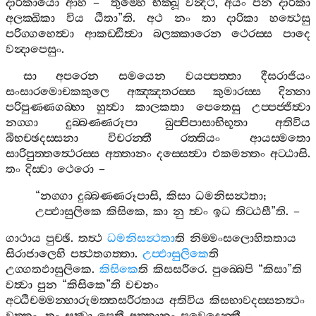
දාරිකායො
ආහ
– “
තුම‍්හෙ
භික‍්ඛූ
වන්‍දථ
,
අයං
පන
දාරිකා
අලක‍්ඛිකා
විය
ඨිතා
”
ති
.
අථ
නං
තා
දාරිකා
හත්‍ථෙසු
පරිග‍්ගහෙත්‍වා
ආකඩ‍්ඪිත්‍වා
බලක‍්කාරෙන
ථෙරස‍්ස
පාදෙ
වන්‍දාපෙසුං
.
සා
අපරෙන
සමයෙන
වයප‍්පත‍්තා
දීඝරාජියං
සංසාරමොචකකුලෙ
අඤ‍්ඤතරස‍්ස
කුමාරස‍්ස
දින‍්නා
පරිපුණ‍්ණගබ‍්භා
හුත්‍වා
කාලකතා
පෙතෙසු
උප‍්පජ‍්ජිත්‍වා
නග‍්ගා
දුබ‍්බණ‍්ණරූපා
ඛුප‍්පිපාසාභිභූතා
අතිවිය
බීභච‍්ඡදස‍්සනා
විචරන‍්තී
රත‍්තියං
ආයස‍්මතො
සාරිපුත‍්තත්‍ථෙරස‍්ස
අත‍්තානං
දස‍්සෙත්‍වා
එකමන‍්තං
අට‍්ඨාසි
.
තං
දිස‍්වා
ථෙරො
–
“
නග‍්ගා
දුබ‍්බණ‍්ණරූපාසි
,
කිසා
ධමනිසන්‍ථතා
;
උප‍්ඵාසුලිකෙ
කිසිකෙ
,
කා
නු
ත්‍වං
ඉධ
තිට‍්ඨසී
”
ති
. –
ගාථාය
පුච‍්ඡි
.
තත්‍ථ
ධමනිසන්‍ථතා
ති
නිම‍්මංසලොහිතතාය
සිරාජාලෙහි
පත්‍ථතගත‍්තා
.
උප‍්ඵාසුලිකෙ
ති
උග‍්ගතඵාසුලිකෙ
.
කිසිකෙ
ති
කිසසරීරෙ
.
පුබ‍්බෙපි
“
කිසා
”
ති
වත්‍වා
පුන
“
කිසිකෙ
”
ති
වචනං
අට‍්ඨිචම‍්මන‍්හාරුමත‍්තසරීරතාය
අතිවිය
කිසභාවදස‍්සනත්‍ථං