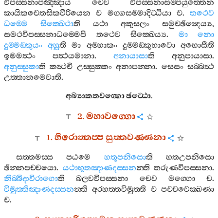
විපස‍්සනාපඤ‍්ඤාය
චෙව
විපස‍්සනාසම‍්පයුත‍්තෙන
කායිකචෙතසිකවීරියෙන
ච
මග‍්ගසම‍්මාදිට‍්ඨියා
ච
.
තථෙව
ධම‍්මෙ
සික‍්ඛෙථා
ති
යථා
අකුසලං
සමුච‍්ඡින්‍දෙය්‍ය
,
සමථවිපස‍්සනාධම‍්මෙපි
තථෙව
සික‍්ඛෙය්‍ය
.
මා
නො
දුම‍්මඞ‍්කුයං
අහූ
ති
මා
අම‍්හාකං
දුම‍්මඞ‍්කුභාවො
අහොසීති
ඉමමත්‍ථං
පත්‍ථයමානා
.
අනායාසා
ති
අනුපායාසා
.
අනුස‍්සුකා
ති
කත්‍ථචි
උස‍්සුක‍්කං
අනාපන‍්නා
.
සෙසං
සබ‍්බත්‍ථ
උත‍්තානමෙවාති
.
අබ්‍යාකතවග‍්ගො
ඡට‍්ඨො
.
2.
මහාවග‍්ගො
1.
හිරොත‍්තප‍්ප
සුත‍්තවණ‍්ණනා
සත‍්තමස‍්ස
පඨමෙ
හතූපනිසො
ති
හතඋපනිසො
ඡින‍්නපච‍්චයො
.
යථාභූතඤාණදස‍්සන
න‍්ති
තරුණවිපස‍්සනා
.
නිබ‍්බිදාවිරාගො
ති
බලවවිපස‍්සනා
චෙව
මග‍්ගො
ච
.
විමුත‍්තිඤාණදස‍්සන
න‍්ති
අරහත‍්තවිමුත‍්ති
ච
පච‍්චවෙක‍්ඛණා
ච
.