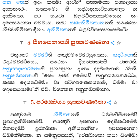
පන
තෙ
ති
ඉදං
කස‍්මා
ආරභි
?
සත‍්තමස‍්ස
පුග‍්ගලස‍්ස
දස‍්සනත්‍ථං
.
සත‍්තමො
හි
සද‍්ධානුසාරිපුග‍්ගලො
න
දස‍්සිතො
.
අථ
භගවා
බලවවිපස‍්සකවසෙන
තං
දස‍්සෙන‍්තො
එවමාහ
.
තත්‍ථ
සබ‍්බනිමිත‍්තාන
න‍්ති
සබ‍්බෙසං
නිච‍්චනිමිත‍්තාදීනං
.
අනිමිත‍්ත
න‍්ති
බලවවිපස‍්සනාසමාධිං
.
4.
සීහසෙනාපති
සුත‍්තවණ‍්ණනා
චතුත්‍ථෙ
මච‍්ඡරී
ති
පඤ‍්චමච‍්ඡෙරයුත‍්තො
.
කදරියො
ති
ථද‍්ධමච‍්ඡරියො
,
පරෙසං
දිය්‍යමානම‍්පි
වාරෙති
.
අනුප‍්පදානරතො
ති
පුනප‍්පුනං
දානං
දදමානොව
රමති
.
අනුකම‍්පන‍්තා
ති
“
කො
අජ‍්ජ
අම‍්හෙහි
අනුග‍්ගහෙතබ‍්බො
,
කස‍්ස
දෙය්‍යධම‍්මං
වා
පටිග‍්ගණ‍්හෙය්‍යාම
,
ධම‍්මං
වා
දෙසෙය්‍යාමා
”
ති
එවං
චිත‍්තෙන
අනුකම‍්පමානා
.
5.
අරක‍්ඛෙය්‍ය
සුත‍්තවණ‍්ණනා
පඤ‍්චමෙ
නිමිත‍්ත
න‍්ති
ධම‍්මනිමිත‍්තම‍්පි
පුග‍්ගලනිමිත‍්තම‍්පි
.
අයඤ‍්හි
අත‍්තනා
දෙසිතධම‍්මෙ
එකපදම‍්පි
දුරක‍්ඛාතං
අනිය්‍යානිකං
අපස‍්සන‍්තො
ධම‍්මනිමිත‍්තං
න
සමනුපස‍්සති
, “
දුරක‍්ඛාතො
තයා
ධම‍්මො