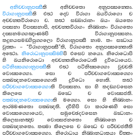
අනිච‍්චානුපස‍්සී
ති
අනිච‍්චතො
අනුපස‍්සන‍්තො
.
විරාගානුපස‍්සී
ති
එත්‍ථ
ද‍්වෙ
විරාගා
ඛයවිරාගො
ච
අච‍්චන‍්තවිරාගො
ච
.
තත්‍ථ
සඞ‍්ඛාරානං
ඛයං
ඛයතො
පස‍්සනා
විපස‍්සනාපි
,
අච‍්චන‍්තවිරාගං
නිබ‍්බානං
විරාගතො
දස‍්සනමග‍්ගඤාණම‍්පි
විරාගානුපස‍්සනා
.
තදුභයසමඞ‍්ගිපුග‍්ගලො
විරාගානුපස‍්සී
නාම
.
තං
සන්‍ධාය
වුත‍්තං
– “
විරාගානුපස‍්සී
”
ති
,
විරාගතො
අනුපස‍්සන‍්තොති
අත්‍ථො
.
නිරොධානුපස‍්සිම‍්හි
පි
එසෙව
නයො
.
නිරොධොපි
හි
ඛයනිරොධො
අච‍්චන‍්තනිරොධොති
දුවිධොයෙව
.
පටිනිස‍්සග‍්ගානුපස‍්සී
ති
එත්‍ථ
පටිනිස‍්සග‍්ගො
වුච‍්චති
වොස‍්සග‍්ගො
.
සො
ච
පරිච‍්චාගවොස‍්සග‍්ගො
පක‍්ඛන්‍දනවොස‍්සග‍්ගොති
දුවිධො
හොති
.
තත්‍ථ
පරිච‍්චාගවොස‍්සග‍්ගො
ති
විපස‍්සනා
.
සා
හි
තදඞ‍්ගවසෙන
කිලෙසෙ
ච
ඛන්‍ධෙ
ච
වොස‍්සජති
.
පක‍්ඛන්‍දනවොස‍්සග‍්ගො
ති
මග‍්ගො
.
සො
හි
නිබ‍්බානං
ආරම‍්මණතො
පක‍්ඛන්‍දති
.
ද‍්වීහිපි
වා
කාරණෙහි
සො
වොස‍්සග‍්ගොයෙව
,
සමුච‍්ඡෙදවසෙන
ඛන්‍ධානං
කිලෙසානඤ‍්ච
වොස‍්සජනතො
නිබ‍්බානෙ
ච
පක‍්ඛන්‍දනතො
.
තස‍්මා
කිලෙසෙ
ච
ඛන්‍ධෙ
ච
පරිච‍්චජතීති
පරිච‍්චාගවොස‍්සග‍්ගො
.
නිරොධාය
නිබ‍්බානධාතුයා
චිත‍්තං