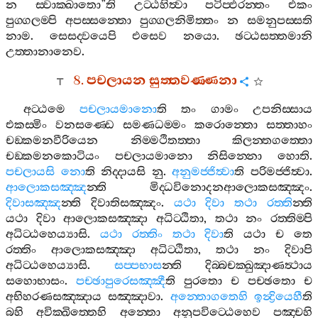
න
ස‍්වාක‍්ඛාතො
”
ති
උට‍්ඨහිත්‍වා
පටිප‍්ඵරන‍්තං
එකං
පුග‍්ගලම‍්පි
අපස‍්සන‍්තො
පුග‍්ගලනිමිත‍්තං
න
සමනුපස‍්සති
නාම
.
සෙසද‍්වයෙපි
එසෙව
නයො
.
ඡට‍්ඨසත‍්තමානි
උත‍්තානානෙව
.
8.
පචලායන
සුත‍්තවණ‍්ණනා
අට‍්ඨමෙ
පචලායමානො
ති
තං
ගාමං
උපනිස‍්සාය
එකස‍්මිං
වනසණ‍්ඩෙ
සමණධම‍්මං
කරොන‍්තො
සත‍්තාහං
චඞ‍්කමනවීරියෙන
නිම‍්මථිතත‍්තා
කිලන‍්තගත‍්තො
චඞ‍්කමනකොටියං
පචලායමානො
නිසින‍්නො
හොති
.
පචලායසි
නො
ති
නිද‍්දායසි
නු
.
අනුමජ‍්ජිත්‍වා
ති
පරිමජ‍්ජිත්‍වා
.
ආලොකසඤ‍්ඤ
න‍්ති
මිද‍්ධවිනොදනආලොකසඤ‍්ඤං
.
දිවාසඤ‍්ඤ
න‍්ති
දිවාතිසඤ‍්ඤං
.
යථා
දිවා
තථා
රත‍්ති
න‍්ති
යථා
දිවා
ආලොකසඤ‍්ඤා
අධිට‍්ඨිතා
,
තථා
නං
රත‍්තිම‍්පි
අධිට‍්ඨහෙය්‍යාසි
.
යථා
රත‍්තිං
තථා
දිවා
ති
යථා
ච
තෙ
රත‍්තිං
ආලොකසඤ‍්ඤා
අධිට‍්ඨිතා
,
තථා
නං
දිවාපි
අධිට‍්ඨහෙය්‍යාසි
.
සප‍්පභාස
න‍්ති
දිබ‍්බචක‍්ඛුඤාණත්‍ථාය
සහොභාසං
.
පච‍්ඡාපුරෙසඤ‍්ඤී
ති
පුරතො
ච
පච‍්ඡතො
ච
අභිහරණසඤ‍්ඤාය
සඤ‍්ඤාවා
.
අන‍්තොගතෙහි
ඉන්‍ද්‍රියෙහී
ති
බහි
අවික‍්ඛිත‍්තෙහි
අන‍්තො
අනුපවිට‍්ඨෙහෙව
පඤ‍්චහි