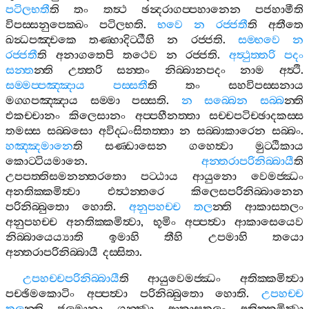
පටිලභතී
ති
තං
තත්‍ථ
ඡන්‍දරාගප‍්පහානෙන
පජහාමීති
විපස‍්සනුපෙක‍්ඛං
පටිලභති
.
භවෙ
න
රජ‍්ජතී
ති
අතීතෙ
ඛන්‍ධපඤ‍්චකෙ
තණ‍්හාදිට‍්ඨීහි
න
රජ‍්ජති
.
සම‍්භවෙ
න
රජ‍්ජතී
ති
අනාගතෙපි
තථෙව
න
රජ‍්ජති
.
අත්‍ථුත‍්තරි
පදං
සන‍්ත
න‍්ති
උත‍්තරි
සන‍්තං
නිබ‍්බානපදං
නාම
අත්‍ථි
.
සම‍්මප‍්පඤ‍්ඤාය
පස‍්සතී
ති
තං
සහවිපස‍්සනාය
මග‍්ගපඤ‍්ඤාය
සම‍්මා
පස‍්සති
.
න
සබ‍්බෙන
සබ‍්බ
න‍්ති
එකච‍්චානං
කිලෙසානං
අප‍්පහීනත‍්තා
සච‍්චපටිච‍්ඡාදකස‍්ස
තමස‍්ස
සබ‍්බසො
අවිද‍්ධංසිතත‍්තා
න
සබ‍්බාකාරෙන
සබ‍්බං
.
හඤ‍්ඤමානෙ
ති
සණ‍්ඩාසෙන
ගහෙත්‍වා
මුට‍්ඨිකාය
කොට‍්ටියමානෙ
.
අන‍්තරාපරිනිබ‍්බායී
ති
උපපත‍්තිසමනන‍්තරතො
පට‍්ඨාය
ආයුනො
වෙමජ‍්ඣං
අනතික‍්කමිත්‍වා
එත්‍ථන‍්තරෙ
කිලෙසපරිනිබ‍්බානෙන
පරිනිබ‍්බුතො
හොති
.
අනුපහච‍්ච
තල
න‍්ති
ආකාසතලං
අනුපහච‍්ච
අනතික‍්කමිත්‍වා
,
භූමිං
අප‍්පත්‍වා
ආකාසෙයෙව
නිබ‍්බායෙය්‍යාති
ඉමාහි
තීහි
උපමාහි
තයො
අන‍්තරාපරිනිබ‍්බායී
දස‍්සිතා
.
උපහච‍්චපරිනිබ‍්බායී
ති
ආයුවෙමජ‍්ඣං
අතික‍්කමිත්‍වා
පච‍්ඡිමකොටිං
අප‍්පත්‍වා
පරිනිබ‍්බුතො
හොති
.
උපහච‍්ච