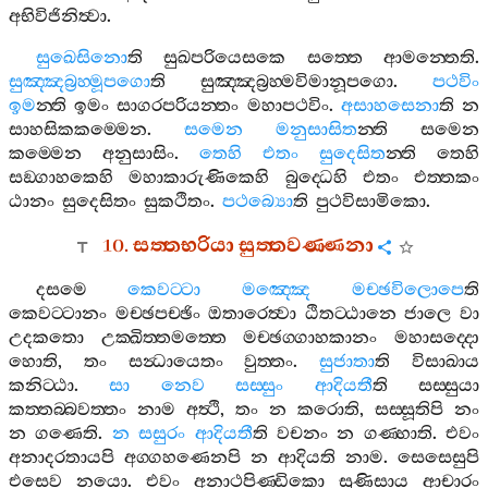
අභිවිජිනිත්‍වා
.
සුඛෙසිනො
ති
සුඛපරියෙසකෙ
සත‍්තෙ
ආමන‍්තෙති
.
සුඤ‍්ඤබ්‍රහ‍්මූපගො
ති
සුඤ‍්ඤබ්‍රහ‍්මවිමානූපගො
.
පථවිං
ඉම
න‍්ති
ඉමං
සාගරපරියන‍්තං
මහාපථවිං
.
අසාහසෙනා
ති
න
සාහසිකකම‍්මෙන
.
සමෙන
මනුසාසිත
න‍්ති
සමෙන
කම‍්මෙන
අනුසාසිං
.
තෙහි
එතං
සුදෙසිත
න‍්ති
තෙහි
සඞ‍්ගාහකෙහි
මහාකාරුණිකෙහි
බුද‍්ධෙහි
එතං
එත‍්තකං
ඨානං
සුදෙසිතං
සුකථිතං
.
පථබ්‍යො
ති
පුථවිසාමිකො
.
10.
සත‍්තභරියා
සුත‍්තවණ‍්ණනා
දසමෙ
කෙවට‍්ටා
මඤ‍්ඤෙ
මච‍්ඡවිලොපෙ
ති
කෙවට‍්ටානං
මච‍්ඡපච‍්ඡිං
ඔතාරෙත්‍වා
ඨිතට‍්ඨානෙ
ජාලෙ
වා
උදකතො
උක‍්ඛිත‍්තමත‍්තෙ
මච‍්ඡග‍්ගාහකානං
මහාසද‍්දො
හොති
,
තං
සන්‍ධායෙතං
වුත‍්තං
.
සුජාතා
ති
විසාඛාය
කනිට‍්ඨා
.
සා
නෙව
සස‍්සුං
ආදියතී
ති
සස‍්සුයා
කත‍්තබ‍්බවත‍්තං
නාම
අත්‍ථි
,
තං
න
කරොති
,
සස‍්සූතිපි
නං
න
ගණෙති
.
න
සසුරං
ආදියතී
ති
වචනං
න
ගණ‍්හාති
.
එවං
අනාදරතායපි
අග‍්ගහණෙනපි
න
ආදියති
නාම
.
සෙසෙසුපි
එසෙව
නයො
.
එවං
අනාථපිණ‍්ඩිකො
සුණිසාය
ආචාරං