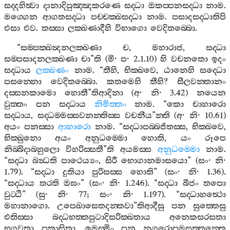
සද‍්දහිත්‍වා
දානාදිපුඤ‍්ඤකරණෙ
සද‍්ධා
ඔකප‍්පනසද‍්ධා
නාම
.
මග‍්ගෙන
ආගතසද‍්ධා
පච‍්චක‍්ඛසද‍්ධා
නාම
.
පසාදසද‍්ධාතිපි
එසා
එව
.
තස‍්සා
ලක‍්ඛණාදීහි
විභාගො
වෙදිතබ‍්බො
.
“
සම‍්පක‍්ඛන්‍දනලක‍්ඛණා
ච
,
මහාරාජ
,
සද‍්ධා
සම‍්පසාදනලක‍්ඛණා
චා
”
ති
(
මි
·
ප
· 2.1.10)
හි
වචනතො
ඉදං
සද‍්ධාය
ලක‍්ඛණං
නාම
. “
තීහි
,
භික‍්ඛවෙ
,
ඨානෙහි
සද‍්ධො
පසන‍්නො
වෙදිතබ‍්බො
.
කතමෙහි
තීහි
?
සීලවන‍්තානං
දස‍්සනකාමො
හොතී
”
තිආදිනා
(
අ
·
නි
· 3.42)
නයෙන
වුත‍්තං
පන
සද‍්ධාය
නිමිත‍්තං
නාම
. “
කො
චාහාරො
සද‍්ධාය
,
සද‍්ධම‍්මස‍්සවනන‍්තිස‍්ස
වචනීය
”
න‍්ති
(
අ
·
නි
· 10.61)
අයං
පනස‍්සා
ආහාරො
නාම
. “
සද‍්ධාපබ‍්බජිතස‍්ස
,
භික‍්ඛවෙ
,
භික‍්ඛුනො
අයං
අනුධම‍්මො
හොති
,
යං
රූපෙ
නිබ‍්බිදාබහුලො
විහරිස‍්සතී
”
ති
අයමස‍්ස
අනුධම‍්මො
නාම
.
“
සද‍්ධා
බන්‍ධති
පාථෙය්‍යං
,
සිරී
භොගානමාසයො
” (
සං
·
නි
·
1.79). “
සද‍්ධා
දුතියා
පුරිසස‍්ස
හොති
” (
සං
·
නි
· 1.36).
“
සද‍්ධාය
තරති
ඔඝං
” (
සං
·
නි
· 1.246). “
සද‍්ධා
බීජං
තපො
වුට‍්ඨි
” (
සු
·
නි
· 77;
සං
·
නි
· 1.197). “
සද‍්ධාහත්‍ථො
මහානාගො
.
උපෙඛාසෙතදන‍්තවා
”
තිආදීසු
පන
සුත‍්තෙසු
එතිස‍්සා
බද‍්ධභත‍්තපුටාදිසරික‍්ඛතාය
අනෙකසරසතා
භගවතා
පකාසිතා
.
ඉමස‍්මිං
පන
නගරොපමසුත‍්තන‍්තෙ