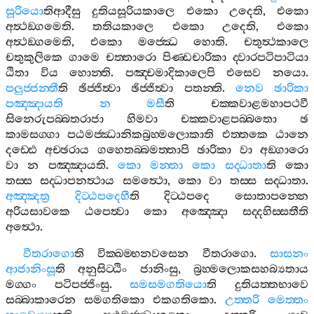
සූරියො
තිආදීසු
දුතියසූරියකාලෙ
එකො
උදෙති
,
එකො
අත්‍ථඞ‍්ගමෙති
.
තතියකාලෙ
එකො
උදෙති
,
එකො
අත්‍ථඞ‍්ගමෙති
,
එකො
මජ‍්ඣෙ
හොති
.
චතුත්‍ථකාලෙ
චතුකුලිකෙ
ගාමෙ
චත‍්තාරො
පිණ‍්ඩචාරිකා
ද‍්වාරපටිපාටියා
ඨිතා
විය
හොන‍්ති
.
පඤ‍්චමාදිකාලෙපි
එසෙව
නයො
.
පලුජ‍්ජන‍්තී
ති
ඡිජ‍්ජිත්‍වා
ඡිජ‍්ජිත්‍වා
පතන‍්ති
.
නෙව
ඡාරිකා
පඤ‍්ඤායති
න
මසී
ති
චක‍්කවාළමහාපථවී
සිනෙරුපබ‍්බතරාජා
හිමවා
චක‍්කවාළපබ‍්බතො
ඡ
කාමසග‍්ගා
පඨමජ‍්ඣානිකබ්‍රහ‍්මලොකාති
එත‍්තකෙ
ඨානෙ
දඩ‍්ඪෙ
අච‍්ඡරාය
ගහෙතබ‍්බමත‍්තාපි
ඡාරිකා
වා
අඞ‍්ගාරො
වා
න
පඤ‍්ඤායති
.
කො
මන‍්තා
කො
සද‍්ධාතා
ති
කො
තස‍්ස
සද‍්ධාපනත්‍ථාය
සමත්‍ථො
,
කො
වා
තස‍්ස
සද‍්ධාතා
.
අඤ‍්ඤත්‍ර
දිට‍්ඨපදෙහී
ති
දිට‍්ඨපදෙ
සොතාපන‍්නෙ
අරියසාවකෙ
ඨපෙත්‍වා
කො
අඤ‍්ඤො
සද‍්දහිස‍්සතීති
අත්‍ථො
.
වීතරාගො
ති
වික‍්ඛම‍්භනවසෙන
වීතරාගො
.
සාසනං
ආජානිංසූ
ති
අනුසිට‍්ඨිං
ජානිංසු
,
බ්‍රහ‍්මලොකසහබ්‍යතාය
මග‍්ගං
පටිපජ‍්ජිංසු
.
සමසමගතියො
ති
දුතියත‍්තභාවෙ
සබ‍්බාකාරෙන
සමගතිකො
එකගතිකො
.
උත‍්තරි
මෙත‍්තං