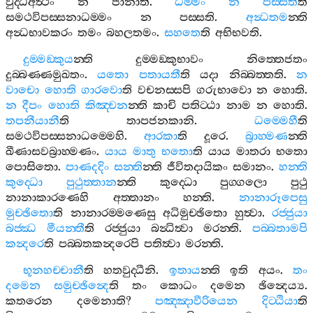
වුද‍්ධිඅත්‍ථං
න
ජානාති
.
ධම‍්මං
න
පස‍්සතී
ති
සමථවිපස‍්සනාධම‍්මං
න
පස‍්සති
.
අන්‍ධතම
න‍්ති
අන්‍ධභාවකරං
තමං
බහලතමං
.
සහතෙ
ති
අභිභවති
.
දුම‍්මඞ‍්කුය
න‍්ති
දුම‍්මඞ‍්කුභාවං
නිත‍්තෙජතං
දුබ‍්බණ‍්ණමුඛතං
.
යතො
පතායතී
ති
යදා
නිබ‍්බත‍්තති
.
න
වාචො
හොති
ගාරවො
ති
වචනස‍්සපි
ගරුභාවො
න
හොති
.
න
දීපං
හොති
කිඤ‍්චන
න‍්ති
කාචි
පතිට‍්ඨා
නාම
න
හොති
.
තපනීයානී
ති
තාපජනකානි
.
ධම‍්මෙහී
ති
සමථවිපස‍්සනාධම‍්මෙහි
.
ආරකා
ති
දූරෙ
.
බ්‍රාහ‍්මණ
න‍්ති
ඛීණාසවබ්‍රාහ‍්මණං
.
යාය
මාතු
භතො
ති
යාය
මාතරා
භතො
පොසිතො
.
පාණදදිං
සන‍්ති
න‍්ති
ජීවිතදායිකං
සමානං
.
හන‍්ති
කුද‍්ධො
පුථුත‍්තාන
න‍්ති
කුද‍්ධො
පුග‍්ගලො
පුථු
නානාකාරණෙහි
අත‍්තානං
හන‍්ති
.
නානාරූපෙසු
මුච‍්ඡිතො
ති
නානාරම‍්මණෙසු
අධිමුච‍්ඡිතො
හුත්‍වා
.
රජ‍්ජුයා
බජ‍්ඣ
මීයන‍්තී
ති
රජ‍්ජුයා
බන්‍ධිත්‍වා
මරන‍්ති
.
පබ‍්බතාමපි
කන්‍දරෙ
ති
පබ‍්බතකන්‍දරෙපි
පතිත්‍වා
මරන‍්ති
.
භූනහච‍්චානී
ති
හතවුද‍්ධීනි
.
ඉතාය
න‍්ති
ඉති
අයං
.
තං
දමෙන
සමුච‍්ඡින්‍දෙ
ති
තං
කොධං
දමෙන
ඡින්‍දෙය්‍ය
.
කතරෙන
දමෙනාති
?
පඤ‍්ඤාවීරියෙන
දිට‍්ඨියා
ති