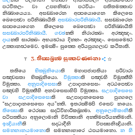
තල
න‍්ති
ජලමානා
ගන‍්ත්‍වා
ආකාසතලං
අතික‍්කමිත්‍වා
පථවීතලං
වා
උපහනිත්‍වා
පථවියං
පතිතමත‍්තාව
නිබ‍්බායෙය්‍ය
.
අසඞ‍්ඛාරෙන
අප‍්පයොගෙන
කිලෙසෙ
ඛෙපෙත්‍වා
පරිනිබ‍්බායීති
අසඞ‍්ඛාරපරිනිබ‍්බායී
.
සසඞ‍්ඛාරෙන
සප‍්පයොගෙන
කිලෙසෙ
ඛෙපෙත්‍වා
පරිනිබ‍්බායීති
සසඞ‍්ඛාරපරිනිබ‍්බායී
.
ගච‍්ඡ
න‍්ති
නිරාරක‍්ඛං
අරඤ‍්ඤං
.
දාය
න‍්ති
සාරක‍්ඛං
අභයත්‍ථාය
දින‍්නං
අරඤ‍්ඤං
.
සෙසමෙත්‍ථ
උත‍්තානත්‍ථමෙව
.
ඉමස‍්මිං
සුත‍්තෙ
අරියපුග‍්ගලාව
කථිතාති
.
3.
තිස‍්සබ්‍රහ‍්ම
සුත‍්තවණ‍්ණනා
තතියෙ
භික‍්ඛුනියො
ති
මහාපජාපතියා
පරිවාරා
පඤ‍්චසතා
භික‍්ඛුනියො
.
විමුත‍්තා
ති
පඤ‍්චහි
විමුත‍්තීහි
විමුත‍්තා
.
අනුපාදිසෙසා
ති
උපාදානසෙසං
අට‍්ඨපෙත්‍වා
පඤ‍්චහි
විමුත‍්තීහි
අනවසෙසාහිපි
විමුත‍්තා
.
සඋපාදිසෙසෙ
වා
සඋපාදිසෙසො
ති
සඋපාදානසෙසෙ
පුග‍්ගලෙ
“
සඋපාදානසෙසො
අය
”
න‍්ති
.
ඉතරස‍්මිම‍්පි
එසෙව
නයො
.
තිස‍්සො
ති
ථෙරස‍්ස
සද‍්ධිවිහාරිකබ්‍රහ‍්මා
.
අනුලොමිකානී
ති
පටිපත‍්තියා
අනුලොමානි
විවිත‍්තානි
අන‍්තිමපරියන‍්තිමානි
.
ඉන්‍ද්‍රියානී
ති
සද‍්ධාදීනි
විපස‍්සනින්‍ද්‍රියානි
.
සමන‍්නානයමානො
ති
සමන‍්නාහාරෙ
ඨපයමානො
.
න
හි