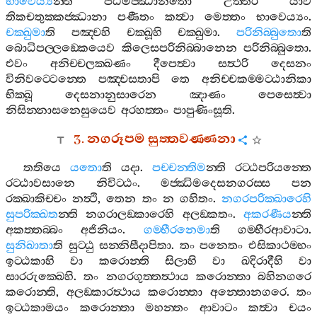
භාවෙය්‍ය
න‍්ති
පඨමජ‍්ඣානතො
උත‍්තරි
යාව
තිකචතුක‍්කජ‍්ඣානා
පණීතං
කත්‍වා
මෙත‍්තං
භාවෙය්‍යං
.
චක‍්ඛුමා
ති
පඤ‍්චහි
චක‍්ඛූහි
චක‍්ඛුමා
.
පරිනිබ‍්බුතො
ති
බොධිපල‍්ලඞ‍්කෙයෙව
කිලෙසපරිනිබ‍්බානෙන
පරිනිබ‍්බුතො
.
එවං
අනිච‍්චලක‍්ඛණං
දීපෙත්‍වා
සත්‍ථරි
දෙසනං
විනිවට‍්ටෙන‍්තෙ
පඤ‍්චසතාපි
තෙ
අනිච‍්චකම‍්මට‍්ඨානිකා
භික‍්ඛූ
දෙසනානුසාරෙන
ඤාණං
පෙසෙත්‍වා
නිසින‍්නාසනෙසුයෙව
අරහත‍්තං
පාපුණිංසූති
.
3.
නගරූපම
සුත‍්තවණ‍්ණනා
තතියෙ
යතො
ති
යදා
.
පච‍්චන‍්තිම
න‍්ති
රට‍්ඨපරියන‍්තෙ
රට‍්ඨාවසානෙ
නිවිට‍්ඨං
.
මජ‍්ඣිමදෙසනගරස‍්ස
පන
රක‍්ඛාකිච‍්චං
නත්‍ථි
,
තෙන
තං
න
ගහිතං
.
නගරපරික‍්ඛාරෙහි
සුපරික‍්ඛත
න‍්ති
නගරාලඞ‍්කාරෙහි
අලඞ‍්කතං
.
අකරණීය
න‍්ති
අකත‍්තබ‍්බං
අජිනියං
.
ගම‍්භීරනෙමා
ති
ගම‍්භීරආවාටා
.
සුනිඛාතා
ති
සුට‍්ඨු
සන‍්නිසීදාපිතා
.
තං
පනෙතං
එසිකාථම‍්භං
ඉට‍්ඨකාහි
වා
කරොන‍්ති
සිලාහි
වා
ඛදිරාදීහි
වා
සාරරුක‍්ඛෙහි
.
තං
නගරගුත‍්තත්‍ථාය
කරොන‍්තා
බහිනගරෙ
කරොන‍්ති
,
අලඞ‍්කාරත්‍ථාය
කරොන‍්තා
අන‍්තොනගරෙ
.
තං
ඉට‍්ඨකාමයං
කරොන‍්තා
මහන‍්තං
ආවාටං
කත්‍වා
චයං