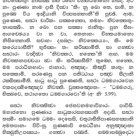
නිවත‍්තෙතුං
නාසක‍්ඛි
”
න‍්ති
රහො
චින‍්තයමානො
නිසීදි
.
අථ
නං
පුණ‍්ණා
නාම
දාසී
දිස‍්වා
“
කිං
නු
ඛො
තෙ
,
සාමි
,
න
පුබ‍්බෙ
විය
ඉන්‍ද්‍රියානි
විප‍්පසන‍්නානී
”
ති
පුච‍්ඡි
.
ආම
,
පුණ‍්ණෙ
,
සත්‍ථා
චාරිකං
පක‍්කන‍්තො
,
තමහං
නිවත‍්තෙතුං
නාසක‍්ඛිං
.
න
ඛො
පන
සක‍්කා
ජානිතුං
පුන
සීඝං
ආගච‍්ඡෙය්‍ය
වා
න
වා
,
තෙනාහං
චින‍්තයමානො
නිසින‍්නොති
.
සචාහං
දසබලං
නිවත‍්තෙය්‍යං
,
කිං
මෙ
කරෙය්‍යාසීති
?
භුජිස‍්සං
තං
කරිස‍්සාමීති
.
සා
ගන‍්ත්‍වා
සත්‍ථාරං
වන්‍දිත්‍වා
“
නිවත‍්තථ
,
භන‍්තෙ
”
ති
ආහ
.
මම
නිවත‍්තනපච‍්චයා
ත්‍වං
කිං
කරිස‍්සසීති
?
තුම‍්හෙ
,
භන‍්තෙ
,
මම
පරාධීනභාවං
ජානාථ
,
අඤ‍්ඤං
කිඤ‍්චි
කාතුං
න
සක‍්කොමි
,
සරණෙසු
පන
පතිට‍්ඨාය
පඤ‍්ච
සීලානි
රක‍්ඛිස‍්සාමීති
.
සාධු
සාධු
පුණ‍්ණෙති
,
සත්‍ථා
ධම‍්මගාරවෙන
එකපදස‍්මිඤ‍්ඤෙව
නිවත‍්ති
.
වුත‍්තඤ‍්හෙතං
– “
ධම‍්මගරු
,
භික‍්ඛවෙ
,
තථාගතො
ධම‍්මගාරවො
”
ති
(
අ
·
නි
· 5.99).
සත්‍ථා
නිවත‍්තිත්‍වා
ජෙතවනමහාවිහාරං
පාවිසි
.
මහාජනො
පුණ‍්ණාය
සාධුකාරසහස‍්සානි
අදාසි
.
සත්‍ථා
තස‍්මිං
සමාගමෙ
ධම‍්මං
දෙසෙසි
,
චතුරාසීතිපාණසහස‍්සානි
අමතපානං
පිවිංසු
.
පුණ‍්ණාපි
සෙට‍්ඨිනා
අනුඤ‍්ඤාතා
භික‍්ඛුනිඋපස‍්සයං
ගන‍්ත්‍වා
පබ‍්බජි
.
සම‍්මාසම‍්බුද‍්ධො