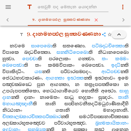
9. දානමහප‍්ඵල සුත‍්තවණ‍්ණනා
9.
දානමහප‍්ඵල
සුත‍්තවණ‍්ණනා
නවමෙ
සාපෙඛො
ති
සතණ‍්හො
.
පටිබද‍්ධචිත‍්තො
ති
විපාකෙ
බද‍්ධචිත‍්තො
.
සන‍්නිධිපෙඛො
ති
නිධානපෙඛො
හුත්‍වා
.
පෙච‍්චා
ති
පරලොකං
ගන‍්ත්‍වා
.
තං
කම‍්මං
ඛෙපෙත්‍වා
ති
තං
කම‍්මවිපාකං
ඛෙපෙත්‍වා
.
ඉද‍්ධි
න‍්ති
විපාකිද‍්ධිං
.
යස
න‍්ති
පරිවාරසම‍්පදං
.
ආධිපච‍්ච
න‍්ති
ජෙට‍්ඨභාවකාරණං
.
ආගන‍්තා
ඉත්‍ථත‍්ත
න‍්ති
ඉත්‍ථභාවං
ඉමෙ
පඤ‍්චක‍්ඛන්‍ධෙ
පුන
ආගන‍්තා
,
න
තත්‍රූපපත‍්තිකො
න
උපරූපපත‍්තිකො
,
හෙට‍්ඨාගාමීයෙව
හොතීති
අත්‍ථො
.
සාහු
දාන
න‍්ති
දානං
නාමෙතං
සාධු
භද‍්දකං
සුන්‍දරං
.
තානි
මහායඤ‍්ඤානී
ති
තානි
සප‍්පිනවනීතදධිමධුඵාණිතාදීහි
නිට‍්ඨානං
ගතානි
මහාදානානි
.
චිත‍්තාලඞ‍්කාරචිත‍්තපරික‍්ඛාර
න‍්ති
සමථවිපස‍්සනාචිත‍්තස‍්ස
අලඞ‍්කාරභූතඤ‍්චෙව
පරිවාරභූතඤ‍්ච
.
බ්‍රහ‍්මකායිකානං
දෙවානං
සහබ්‍යත
න‍්ති
න
සක‍්කා
තත්‍ථ
දානෙන