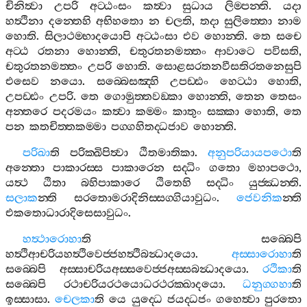
චිනිත්‍වා
උපරි
අට‍්ඨංසං
කත්‍වා
සුධාය
ලිම‍්පන‍්ති
.
යදා
හත්‍ථිනා
දන‍්තෙහි
අභිහතො
න
චලති
,
තදා
සුලිත‍්තො
නාම
හොති
.
සිලාථම‍්භාදයොපි
අට‍්ඨංසා
එව
හොන‍්ති
.
තෙ
සචෙ
අට‍්ඨ
රතනා
හොන‍්ති
,
චතුරතනමත‍්තං
ආවාටෙ
පවිසති
,
චතුරතනමත‍්තං
උපරි
හොති
.
සොළසරතනවීසතිරතනෙසුපි
එසෙව
නයො
.
සබ‍්බෙසඤ‍්හි
උපඩ‍්ඪං
හෙට‍්ඨා
හොති
,
උපඩ‍්ඪං
උපරි
.
තෙ
ගොමුත‍්තවඞ‍්කා
හොන‍්ති
,
තෙන
තෙසං
අන‍්තරෙ
පදරමයං
කත්‍වා
කම‍්මං
කාතුං
සක‍්කා
හොති
,
තෙ
පන
කතචිත‍්තකම‍්මා
පග‍්ගහිතද‍්ධජාව
හොන‍්ති
.
පරිඛා
ති
පරික‍්ඛිපිත්‍වා
ඨිතමාතිකා
.
අනුපරියායපථො
ති
අන‍්තො
පාකාරස‍්ස
පාකාරෙන
සද‍්ධිං
ගතො
මහාපථො
,
යත්‍ථ
ඨිතා
බහිපාකාරෙ
ඨිතෙහි
සද‍්ධිං
යුජ‍්ඣන‍්ති
.
සලාක
න‍්ති
සරතොමරාදිනිස‍්සග‍්ගියාවුධං
.
ජෙවනික
න‍්ති
එකතොධාරාදිසෙසාවුධං
.
හත්‍ථාරොහා
ති
සබ‍්බෙපි
හත්‍ථිආචරියහත්‍ථිවෙජ‍්ජහත්‍ථිබන්‍ධාදයො
.
අස‍්සාරොහා
ති
සබ‍්බෙපි
අස‍්සාචරියඅස‍්සවෙජ‍්ජඅස‍්සබන්‍ධාදයො
.
රථිකා
ති
සබ‍්බෙපි
රථාචරියරථයොධරථරක‍්ඛාදයො
.
ධනුග‍්ගහා
ති
ඉස‍්සාසා
.
චෙලකා
ති
යෙ
යුද‍්ධෙ
ජයද‍්ධජං
ගහෙත්‍වා
පුරතො