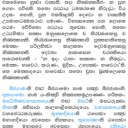
එකමෙඝො
හුත්‍වා
වස‍්සති
,
තදා
නික‍්ඛන‍්තබීජං
න
පුන
ගෙහං
පවිසති
.
තතො
පට‍්ඨාය
ධමකරණෙ
නිරුද‍්ධං
විය
උදකං
හොති
,
පුන
එකබින්‍දුම‍්පි
දෙවො
න
වස‍්සතීති
උපමානධම‍්මකථාව
පමාණං
.
විනස‍්සන‍්තෙ
පන
ලොකෙ
පඨමං
අවීචිතො
පට‍්ඨාය
තුච‍්ඡො
හොති
,
තතො
උට‍්ඨහිත්‍වා
සත‍්තා
මනුස‍්සලොකෙ
ච
තිරච‍්ඡානෙසු
ච
නිබ‍්බත‍්තන‍්ති
.
තිරච‍්ඡානෙසු
නිබ‍්බත‍්තාපි
පුත‍්තභාතිකෙසු
මෙත‍්තං
පටිලභිත්‍වා
කාලකතා
දෙවමනුස‍්සෙසු
නිබ‍්බත‍්තන‍්ති
.
දෙවතා
ආකාසෙන
චරන‍්තියො
ආරොචෙන‍්ති
– “
න
ඉදං
ඨානං
සස‍්සතං
න
නිබද‍්ධං
,
මෙත‍්තං
භාවෙථ
,
කරුණං
,
මුදිතං
,
උපෙක‍්ඛං
භාවෙථා
”
ති
.
තෙ
මෙත‍්තාදයො
භාවෙත්‍වා
තතො
චුතා
බ්‍රහ‍්මලොකෙ
නිබ‍්බත‍්තන‍්ති
.
බීජගාමා
ති
එත්‍ථ
බීජගාමො
නාම
පඤ‍්ච
බීජජාතානි
.
භූතගාමො
නාම
යංකිඤ‍්චි
නික‍්ඛන‍්තමූලපණ‍්ණං
හරිතකං
.
ඔසධිතිණවනප‍්පතයො
ති
එත්‍ථ
ඔසධී
ති
ඔසධරුක‍්ඛා
.
තිණා
ති
බහිසාරා
තාලනාළිකෙරාදයො
.
වනප‍්පතයො
ති
වනජෙට‍්ඨකරුක‍්ඛා
.
කුන‍්නදියො
ති
ඨපෙත්‍වා
පඤ‍්ච
මහානදියො
අවසෙසා
නින‍්නගා
.
කුසොබ‍්භා
ති
ඨපෙත්‍වා
සත‍්ත
මහාසරෙ
අවසෙසා
රහදාදයො
.
දුතියො