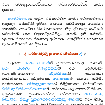
එසා
අචලසුප‍්පතිට‍්ඨිතතාය
එසිකාථම‍්භසදිසා
කත්‍වා
දස‍්සිතා
.
සද‍්ධෙසිකො
ති
සද‍්ධං
එසිකාථම‍්භං
කත්‍වා
අරියසාවකො
අකුසලං
පජහතීති
ඉමිනා
නයෙන
සබ‍්බපදෙසු
යොජනා
කාතබ‍්බා
.
අපිචෙත්‍ථ
හිරොත‍්තප‍්පෙහි
තීසු
ද‍්වාරෙසු
සංවරො
සම‍්පජ‍්ජති
,
සො
චතුපාරිසුද‍්ධිසීලං
හොති
.
ඉති
ඉමස‍්මිං
සුත‍්තෙ
එකාදසසු
ඨානෙසු
අරහත‍්තං
පක‍්ඛිපිත්‍වා
දෙසනාය
කූටං
ගහිතන‍්ති
වෙදිතබ‍්බං
.
4.
ධම‍්මඤ‍්ඤූ
සුත‍්තවණ‍්ණනා
චතුත්‍ථෙ
කාලං
ජානාතී
ති
යුත‍්තප‍්පත‍්තකාලං
ජානාති
.
අයං
කාලො
උද‍්දෙසස‍්සා
ති
අයං
බුද‍්ධවචනං
උග‍්ගණ‍්හනකාලො
.
පරිපුච‍්ඡායා
ති
අත්‍ථානත්‍ථං
කාරණාකාරණං
පරිපුච‍්ඡාය
.
යොගස‍්සා
ති
යොගෙ
කම‍්මං
පක‍්ඛිපනස‍්ස
.
පටිසල‍්ලානස‍්සා
ති
නිලීයනස‍්ස
එකීභාවස‍්ස
.
ධම‍්මානුධම‍්මප‍්පටිපන‍්නො
ති
නවන‍්නං
ලොකුත‍්තරධම‍්මානං
අනුරූපධම‍්මං
පුබ‍්බභාගපටිපදං
පටිපන‍්නො
.
එවං
ඛො
,
භික‍්ඛවෙ
,
භික‍්ඛු
පුග‍්ගලපරොපරඤ‍්ඤූ
හොතී
ති
එවං
භික‍්ඛු
පුග‍්ගලානං
පරොපරං
තික‍්ඛමුදුභාවං
ජානනසමත්‍ථො
නාම