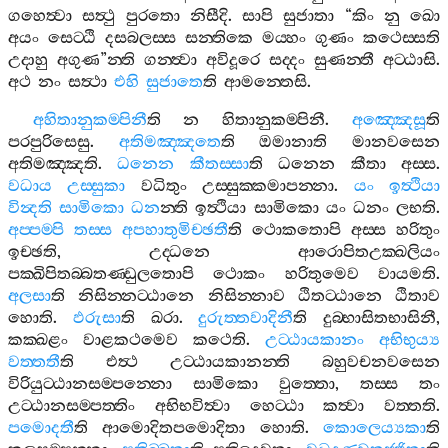
ගහෙත්‍වා
සත්‍ථු
පුරතො
නිසීදි
.
සාපි
සුජාතා
“
කිං
නු
ඛො
අයං
සෙට‍්ඨි
දසබලස‍්ස
සන‍්තිකෙ
මය‍්හං
ගුණං
කථෙස‍්සති
උදාහු
අගුණ
”
න‍්ති
ගන‍්ත්‍වා
අවිදූරෙ
සද‍්දං
සුණන‍්තී
අට‍්ඨාසි
.
අථ
නං
සත්‍ථා
එහි
සුජාතෙ
ති
ආමන‍්තෙසි
.
අහිතානුකම‍්පිනී
ති
න
හිතානුකම‍්පිනී
.
අඤ‍්ඤෙසූ
ති
පරපුරිසෙසු
.
අතිමඤ‍්ඤතෙ
ති
ඔමානාති
මානවසෙන
අතිමඤ‍්ඤති
.
ධනෙන
කීතස‍්සා
ති
ධනෙන
කීතා
අස‍්ස
.
වධාය
උස‍්සුකා
වධිතුං
උස‍්සුක‍්කමාපන‍්නා
.
යං
ඉත්‍ථියා
වින්‍දති
සාමිකො
ධන
න‍්ති
ඉත්‍ථියා
සාමිකො
යං
ධනං
ලභති
.
අප‍්පම‍්පි
තස‍්ස
අපහාතුමිච‍්ඡතී
ති
ථොකතොපි
අස‍්ස
හරිතුං
ඉච‍්ඡති
,
උද‍්ධනෙ
ආරොපිතඋක‍්ඛලියං
පක‍්ඛිපිතබ‍්බතණ‍්ඩුලතොපි
ථොකං
හරිතුමෙව
වායමති
.
අලසා
ති
නිසින‍්නට‍්ඨානෙ
නිසින‍්නාව
ඨිතට‍්ඨානෙ
ඨිතාව
හොති
.
ඵරුසා
ති
ඛරා
.
දුරුත‍්තවාදිනී
ති
දුබ‍්භාසිතභාසිනී
,
කක‍්ඛළං
වාළකථමෙව
කථෙති
.
උට‍්ඨායකානං
අභිභුය්‍ය
වත‍්තතී
ති
එත්‍ථ
උට‍්ඨායකානන‍්ති
බහුවචනවසෙන
විරියුට‍්ඨානසම‍්පන‍්නො
සාමිකො
වුත‍්තො
,
තස‍්ස
තං
උට‍්ඨානසම‍්පත‍්තිං
අභිභවිත්‍වා
හෙට‍්ඨා
කත්‍වා
වත‍්තති
.
පමොදතී
ති
ආමොදිතපමොදිතා
හොති
.
කොලෙය්‍යකා
ති