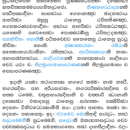
සුධාලෙපෙන
සම‍්පන‍්නො
පුණ‍්ණඝටපන‍්තිං
දස‍්සෙත්‍වා
කතචිත‍්තකම‍්මපග‍්ගහිතද‍්ධජො
.
තිණකට‍්ඨොදක
න‍්ති
හත්‍ථිඅස‍්සාදීනං
ඝාසත්‍ථාය
ගෙහානඤ‍්ච
ඡාදනත්‍ථාය
ආහරිත්‍වා
බහූසු
ඨානෙසු
ඨපිතතිණඤ‍්ච
,
ගෙහකරණපචනාදීනං
අත්‍ථාය
ආහරිත්‍වා
ඨපිතකට‍්ඨඤ‍්ච
,
යන‍්තෙහි
පවෙසෙත්‍වා
පොක‍්ඛරණීසු
ඨපිතඋදකඤ‍්ච
.
සන‍්නිචිතං
හොතී
ති
පටිකච‍්චෙව
අනෙකෙසු
ඨානෙසු
සුට‍්ඨු
නිචිතං
හොති
.
අබ‍්භන‍්තරානං
රතියා
ති
අන‍්තොනගරවාසීනං
රතිඅත්‍ථාය
.
අපරිතස‍්සායා
ති
තාසං
අනාපජ‍්ජනත්‍ථාය
.
සාලියවක
න‍්ති
නානප‍්පකාරා
සාලියො
චෙව
යවා
ච
.
තිලමුග‍්ගමාසාපරණ‍්ණ
න‍්ති
තිලමුග‍්ගමාසා
ච
සෙසාපරණ‍්ණඤ‍්ච
.
ඉදානි
යස‍්මා
තථාගතස‍්ස
නගරෙ
කම‍්මං
නාම
නත්‍ථි
,
නගරසදිසං
පන
අරියසාවකං
,
නගරපරික‍්ඛාරසදිසෙ
ච
සත‍්ත
ධම‍්මෙ
,
චතුආහාරසදිසානි
ච
චත‍්තාරි
ඣානානි
දස‍්සෙත්‍වා
එකාදසසු
ඨානෙසු
අරහත‍්තං
පක‍්ඛිපිත්‍වා
දෙසනං
විනිවට‍්ටෙස‍්සාමීති
අයං
උපමා
ආභතා
.
තස‍්මා
තං
දෙසනං
පකාසෙතුං
ඉදං
එවමෙව
ඛො
තිආදි
ආරද‍්ධං
.
තත්‍ථ
සද‍්ධම‍්මෙහී
ති
සුධම‍්මෙහි
.
සද‍්ධො
ති
ඔකප‍්පනසද‍්ධාය
චෙව
පච‍්චක‍්ඛසද‍්ධාය
ච
සමන‍්නාගතො
.
තත්‍ථ
දානසීලාදීනං
ඵලං