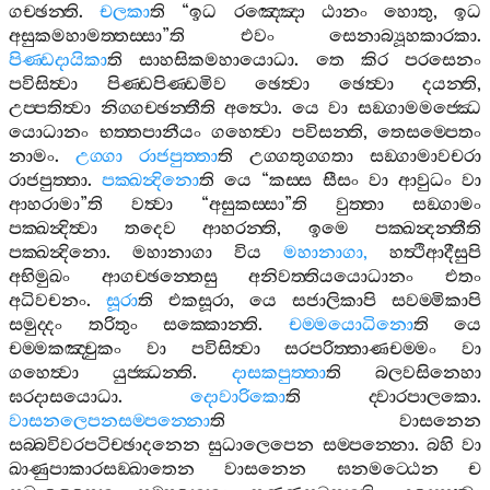
ගච‍්ඡන‍්ති
.
චලකා
ති
“
ඉධ
රඤ‍්ඤො
ඨානං
හොතු
,
ඉධ
අසුකමහාමත‍්තස‍්සා
”
ති
එවං
සෙනාබ්‍යූහකාරකා
.
පිණ‍්ඩදායිකා
ති
සාහසිකමහායොධා
.
තෙ
කිර
පරසෙනං
පවිසිත්‍වා
පිණ‍්ඩපිණ‍්ඩමිව
ඡෙත්‍වා
ඡෙත්‍වා
දයන‍්ති
,
උප‍්පතිත්‍වා
නිග‍්ගච‍්ඡන‍්තීති
අත්‍ථො
.
යෙ
වා
සඞ‍්ගාමමජ‍්ඣෙ
යොධානං
භත‍්තපානීයං
ගහෙත්‍වා
පවිසන‍්ති
,
තෙසම‍්පෙතං
නාමං
.
උග‍්ගා
රාජපුත‍්තා
ති
උග‍්ගතුග‍්ගතා
සඞ‍්ගාමාවචරා
රාජපුත‍්තා
.
පක‍්ඛන්‍දිනො
ති
යෙ
“
කස‍්ස
සීසං
වා
ආවුධං
වා
ආහරාමා
”
ති
වත්‍වා
“
අසුකස‍්සා
”
ති
වුත‍්තා
සඞ‍්ගාමං
පක‍්ඛන්‍දිත්‍වා
තදෙව
ආහරන‍්ති
,
ඉමෙ
පක‍්ඛන්‍දන‍්තීති
පක‍්ඛන්‍දිනො
.
මහානාගා
විය
මහානාගා
,
හත්‍ථිආදීසුපි
අභිමුඛං
ආගච‍්ඡන‍්තෙසු
අනිවත‍්තියයොධානං
එතං
අධිවචනං
.
සූරා
ති
එකසූරා
,
යෙ
සජාලිකාපි
සවම‍්මිකාපි
සමුද‍්දං
තරිතුං
සක‍්කොන‍්ති
.
චම‍්මයොධිනො
ති
යෙ
චම‍්මකඤ‍්චුකං
වා
පවිසිත්‍වා
සරපරිත‍්තාණචම‍්මං
වා
ගහෙත්‍වා
යුජ‍්ඣන‍්ති
.
දාසකපුත‍්තා
ති
බලවසිනෙහා
ඝරදාසයොධා
.
දොවාරිකො
ති
ද‍්වාරපාලකො
.
වාසනලෙපනසම‍්පන‍්නො
ති
වාසනෙන
සබ‍්බවිවරපටිච‍්ඡාදනෙන
සුධාලෙපෙන
සම‍්පන‍්නො
.
බහි
වා
ඛාණුපාකාරසඞ‍්ඛාතෙන
වාසනෙන
ඝනමට‍්ඨෙන
ච