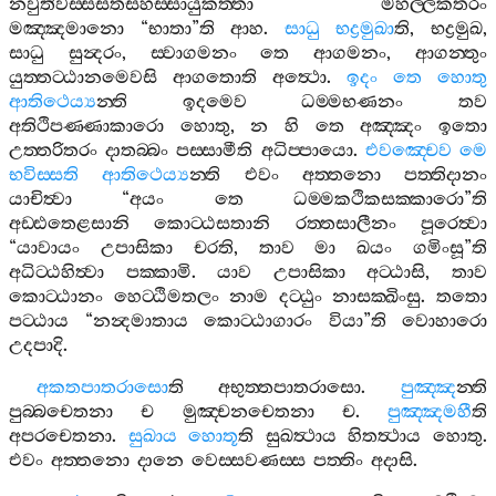
නවුතිවස‍්සසතසහස‍්සායුකත‍්තා
මහල‍්ලකතරං
මඤ‍්ඤමානො
“
භාතා
”
ති
ආහ
.
සාධු
භද්‍රමුඛා
ති
,
භද්‍රමුඛ
,
සාධු
සුන්‍දරං
,
ස‍්වාගමනං
තෙ
ආගමනං
,
ආගන‍්තුං
යුත‍්තට‍්ඨානමෙවසි
ආගතොති
අත්‍ථො
.
ඉදං
තෙ
හොතු
ආතිථෙය්‍ය
න‍්ති
ඉදමෙව
ධම‍්මභණනං
තව
අතිථිපණ‍්ණාකාරො
හොතු
,
න
හි
තෙ
අඤ‍්ඤං
ඉතො
උත‍්තරිතරං
දාතබ‍්බං
පස‍්සාමීති
අධිප‍්පායො
.
එවඤ‍්චෙව
මෙ
භවිස‍්සති
ආතිථෙය්‍ය
න‍්ති
එවං
අත‍්තනො
පත‍්තිදානං
යාචිත්‍වා
“
අයං
තෙ
ධම‍්මකථිකසක‍්කාරො
”
ති
අඩ‍්ඪතෙළසානි
කොට‍්ඨසතානි
රත‍්තසාලීනං
පූරෙත්‍වා
“
යාවායං
උපාසිකා
චරති
,
තාව
මා
ඛයං
ගමිංසූ
”
ති
අධිට‍්ඨහිත්‍වා
පක‍්කාමි
.
යාව
උපාසිකා
අට‍්ඨාසි
,
තාව
කොට‍්ඨානං
හෙට‍්ඨිමතලං
නාම
දට‍්ඨුං
නාසක‍්ඛිංසු
.
තතො
පට‍්ඨාය
“
නන්‍දමාතාය
කොට‍්ඨාගාරං
වියා
”
ති
වොහාරො
උදපාදි
.
අකතපාතරාසො
ති
අභුත‍්තපාතරාසො
.
පුඤ‍්ඤ
න‍්ති
පුබ‍්බචෙතනා
ච
මුඤ‍්චනචෙතනා
ච
.
පුඤ‍්ඤමහී
ති
අපරචෙතනා
.
සුඛාය
හොතූ
ති
සුඛත්‍ථාය
හිතත්‍ථාය
හොතු
.
එවං
අත‍්තනො
දානෙ
වෙස‍්සවණස‍්ස
පත‍්තිං
අදාසි
.