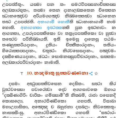
උපපජ‍්ජිතුං
.
යස‍්මා
පන
තං
සමථවිපස‍්සනාචිත‍්තස‍්ස
අලඞ‍්කාරභූතං
,
තස‍්මා
තෙන
දානාලඞ‍්කතෙන
චිත‍්තෙන
ඣානඤ‍්චෙව
අරියමග‍්ගඤ‍්ච
නිබ‍්බත‍්තෙත්‍වා
ඣානෙන
තත්‍ථ
උපපජ‍්ජති
.
අනාගාමී
හොතී
ති
ඣානානාගාමී
නාම
හොති
.
අනාගන‍්තා
ඉත්‍ථත‍්ත
න‍්ති
පුන
ඉත්‍ථභාවං
න
ආගන‍්තා
,
උපරූපපත‍්තිකො
වා
තත්‍රූපපත‍්තිකො
වා
හුත්‍වා
තත්‍ථෙව
පරිනිබ‍්බායති
.
ඉති
ඉමෙසු
දානෙසු
පඨමං
තණ‍්හුත‍්තරියදානං
,
දුතියං
චිත‍්තීකාරදානං
,
තතියං
හිරොත‍්තප‍්පදානං
,
චතුත්‍ථං
නිරවසෙසදානං
,
පඤ‍්චමං
දක‍්ඛිණෙය්‍යදානං
,
ඡට‍්ඨං
සොමනස‍්සුපවිචාරදානං
,
සත‍්තමං
අලඞ‍්කාරපරිවාරදානං
නාමාති
.
10.
නන්‍දමාතු
සුත‍්තවණ‍්ණනා
දසමං
අත්‍ථුප‍්පත‍්තිවසෙන
දෙසිතං
.
සත්‍ථා
කිර
වුත්‍ථවස‍්සො
පවාරෙත්‍වා
ද‍්වෙ
අග‍්ගසාවකෙ
ඔහාය
“
දක‍්ඛිණාගිරිං
චාරිකං
ගමිස‍්සාමී
”
ති
නික‍්ඛමි
,
රාජා
පසෙනදි
කොසලො
,
අනාථපිණ‍්ඩිකො
ගහපති
,
විසාඛා
මහාඋපාසිකා
,
අඤ‍්ඤෙ
ච
බහුජනා
දසබලං
නිවත‍්තෙතුං
නාසක‍්ඛිංසු
.
අනාථපිණ‍්ඩිකො
ගහපති
“
සත්‍ථාරං