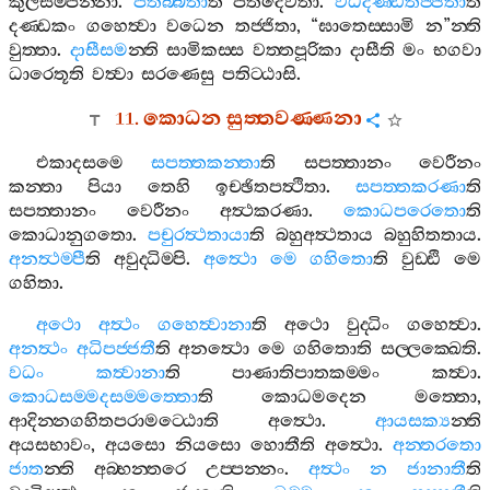
කුලසම‍්පන‍්නා
.
පතිබ‍්බතා
ති
පතිදෙවතා
.
වධදණ‍්ඩතජ‍්ජිතා
ති
දණ‍්ඩකං
ගහෙත්‍වා
වධෙන
තජ‍්ජිතා
, “
ඝාතෙස‍්සාමි
න
”
න‍්ති
වුත‍්තා
.
දාසීසම
න‍්ති
සාමිකස‍්ස
වත‍්තපූරිකා
දාසීති
මං
භගවා
ධාරෙතූති
වත්‍වා
සරණෙසු
පතිට‍්ඨාසි
.
11.
කොධන
සුත‍්තවණ‍්ණනා
එකාදසමෙ
සපත‍්තකන‍්තා
ති
සපත‍්තානං
වෙරීනං
කන‍්තා
පියා
තෙහි
ඉච‍්ඡිතපත්‍ථිතා
.
සපත‍්තකරණා
ති
සපත‍්තානං
වෙරීනං
අත්‍ථකරණා
.
කොධපරෙතො
ති
කොධානුගතො
.
පචුරත්‍ථතායා
ති
බහුඅත්‍ථතාය
බහුහිතතාය
.
අනත්‍ථම‍්පී
ති
අවුද‍්ධිම‍්පි
.
අත්‍ථො
මෙ
ගහිතො
ති
වුඩ‍්ඪි
මෙ
ගහිතා
.
අථො
අත්‍ථං
ගහෙත්‍වානා
ති
අථො
වුද‍්ධිං
ගහෙත්‍වා
.
අනත්‍ථං
අධිපජ‍්ජතී
ති
අනත්‍ථො
මෙ
ගහිතොති
සල‍්ලක‍්ඛෙති
.
වධං
කත්‍වානා
ති
පාණාතිපාතකම‍්මං
කත්‍වා
.
කොධසම‍්මදසම‍්මත‍්තො
ති
කොධමදෙන
මත‍්තො
,
ආදින‍්නගහිතපරාමට‍්ඨොති
අත්‍ථො
.
ආයසක්‍ය
න‍්ති
අයසභාවං
,
අයසො
නියසො
හොතීති
අත්‍ථො
.
අන‍්තරතො
ජාත
න‍්ති
අබ‍්භන‍්තරෙ
උප‍්පන‍්නං
.
අත්‍ථං
න
ජානාතී
ති