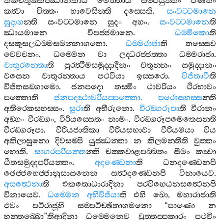
තිකචතුක‍්කජ‍්ඣානිකාය
මෙත‍්තාය
සම‍්පයුත‍්තං
පණීතං
කත්‍වා
චිත‍්තං
භාවෙසින‍්ති
දස‍්සෙති
.
සංවට‍්ටමානෙ
සුදාහ
න‍්ති
සංවට‍්ටමානෙ
සුදං
අහං
.
සංවට‍්ටමානෙ
ති
ඣායමානෙ
විපජ‍්ජමානෙ
.
ධම‍්මිකො
ති
දසකුසලධම‍්මසමන‍්නාගතො
.
ධම‍්මරාජා
ති
තස‍්සෙව
වෙවචනං
.
ධම‍්මෙන
වා
ලද‍්ධරජ‍්ජත‍්තා
ධම‍්මරාජා
.
චාතුරන‍්තො
ති
පුරත්‍ථිමසමුද‍්දාදීනං
චතුන‍්නං
සමුද‍්දානං
වසෙන
චාතුරන‍්තාය
පථවියා
ඉස‍්සරො
.
විජිතාවී
ති
විජිතසඞ‍්ගාමො
.
ජනපදො
තස‍්මිං
ථාවරියං
ථිරභාවං
පත‍්තොති
ජනපදත්‍ථාවරියප‍්පත‍්තො
.
පරොසහස‍්ස
න‍්ති
අතිරෙකසහස‍්සං
.
සූරා
ති
අභීරුනො
.
වීරඞ‍්ගරූපා
ති
වීරානං
අඞ‍්ගං
වීරඞ‍්ගං
,
වීරියස‍්සෙතං
නාමං
.
වීරඞ‍්ගරූපමෙතෙසන‍්ති
වීරඞ‍්ගරූපා
.
වීරියජාතිකා
වීරියසභාවා
වීරියමයා
විය
අකිලාසුනො
දිවසම‍්පි
යුජ‍්ඣන‍්තා
න
කිලමන‍්තීති
වුත‍්තං
හොති
.
සාගරපරියන‍්ත
න‍්ති
චක‍්කවාළපබ‍්බතං
සීමං
කත්‍වා
ඨිතසමුද‍්දපරියන‍්තං
.
අදණ‍්ඩෙනා
ති
ධනදණ‍්ඩෙනපි
ඡෙජ‍්ජභෙජ‍්ජානුසාසනෙන
සත්‍ථදණ‍්ඩෙනපි
විනායෙව
.
අසත්‍ථෙනා
ති
එකතොධාරාදිනා
පරවිහෙඨනසත්‍ථෙනපි
විනායෙව
.
ධම‍්මෙන
අභිවිජියා
ති
එහි
ඛො
,
මහාරාජාති
එවං
පටිරාජූහි
සම‍්පටිච‍්ඡිතාගමනො
“
පාණො
න
හන‍්තබ‍්බො
”
තිආදිනා
ධම‍්මෙනෙව
වුත‍්තප‍්පකාරං
පථවිං