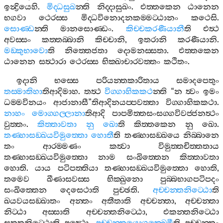
ඉන්‍ද්‍රියෙහි
.
මිද‍්ධසුඛ
න‍්ති
නිද‍්දාසුඛං
.
එත‍්තකෙන
ඨානෙන
භගවා
ථෙරස‍්ස
මිද‍්ධවිනොදනකම‍්මට‍්ඨානං
කථෙසි
.
සොණ‍්ඩ
න‍්ති
මානසොණ‍්ඩං
.
කිච‍්චකරණීයානී
ති
එත්‍ථ
අවස‍්සං
කත‍්තබ‍්බානි
කිච‍්චානි
,
ඉතරානි
කරණීයානි
.
මඞ‍්කුභාවො
ති
නිත‍්තෙජතා
දොමනස‍්සතා
.
එත‍්තකෙන
ඨානෙන
සත්‍ථාරා
ථෙරස‍්ස
භික‍්ඛාචාරවත‍්තං
කථිතං
.
ඉදානි
භස‍්සෙ
පරියන‍්තකාරිතාය
සමාදපෙතුං
තස‍්මාතිහා
තිආදිමාහ
.
තත්‍ථ
විග‍්ගාහිකකථ
න‍්ති
“
න
ත්‍වං
ඉමං
ධම‍්මවිනයං
ආජානාසී
”
තිආදිනයප‍්පවත‍්තා
විග‍්ගාහිකකථා
.
නාහං
මොග‍්ගල‍්ලානා
තිආදි
පාපමිත‍්තසංසග‍්ගවිවජ‍්ජනත්‍ථං
වුත‍්තං
.
කිත‍්තාවතා
නු
ඛො
ති
කිත‍්තකෙන
නු
ඛො
.
තණ‍්හාසඞ‍්ඛයවිමුත‍්තො
හොතී
ති
තණ‍්හාසඞ‍්ඛයෙ
නිබ‍්බානෙ
තං
ආරම‍්මණං
කත්‍වා
විමුත‍්තචිත‍්තතාය
තණ‍්හාසඞ‍්ඛයවිමුත‍්තො
නාම
සංඛිත‍්තෙන
කිත‍්තාවතා
හොති
.
යාය
පටිපත‍්තියා
තණ‍්හාසඞ‍්ඛයවිමුත‍්තො
හොති
,
තමෙව
ඛීණාසවස‍්ස
භික‍්ඛුනො
පුබ‍්බභාගපටිපදං
සංඛිත‍්තෙන
දෙසෙථාති
පුච‍්ඡති
.
අච‍්චන‍්තනිට‍්ඨො
ති
ඛයවයසඞ‍්ඛාතං
අන‍්තං
අතීතාති
අච‍්චන‍්තා
,
අච‍්චන‍්තා
නිට‍්ඨා
අස‍්සාති
අච‍්චන‍්තනිට‍්ඨො
,
එකන‍්තනිට‍්ඨො