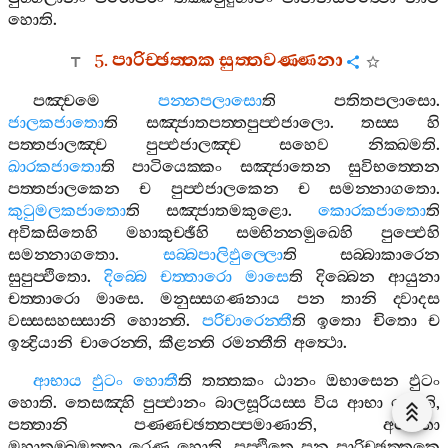
හොති
.
5.
පාරිච‍්ඡත‍්තක
සුත‍්තවණ‍්ණනා
පඤ‍්චමෙ
පන‍්නපලාසො
ති
පතිතපලාසො
.
ජාලකජාතො
ති
සඤ‍්ජාතපත‍්තපුප‍්ඵජාලො
.
තස‍්ස
හි
පත‍්තජාලඤ‍්ච
පුප‍්ඵජාලඤ‍්ච
සහෙව
නික‍්ඛමති
.
ඛාරකජාතො
ති
පාටියෙක‍්කං
සඤ‍්ජාතෙන
සුවිභත‍්තෙන
පත‍්තජාලකෙන
ච
පුප‍්ඵජාලකෙන
ච
සමන‍්නාගතො
.
කුටුමලකජාතො
ති
සඤ‍්ජාතමකුළො
.
කොරකජාතො
ති
අවිකසිතෙහි
මහාකුච‍්ඡීහි
සම‍්භින‍්නමුඛෙහි
පුප‍්ඵෙහි
සමන‍්නාගතො
.
සබ‍්බපාලිඵුල‍්ලො
ති
සබ‍්බාකාරෙන
සුපුප‍්ඵිතො
.
දිබ‍්බෙ
චත‍්තාරො
මාසෙ
ති
දිබ‍්බෙන
ආයුනා
චත‍්තාරො
මාසෙ
.
මනුස‍්සගණනාය
පන
තානි
ද‍්වාදස
වස‍්සසහස‍්සානි
හොන‍්ති
.
පරිචාරෙන‍්තී
ති
ඉතො
චිතො
ච
ඉන්‍ද්‍රියානි
චාරෙන‍්ති
,
කීළන‍්ති
රමන‍්තීති
අත්‍ථො
.
ආභාය
ඵුටං
හොතී
ති
තත‍්තකං
ඨානං
ඔභාසෙන
ඵුටං
හොති
.
තෙසඤ‍්හි
පුප‍්ඵානං
බාලසූරියස‍්ස
විය
ආභා
හොති
,
පත‍්තානි
පණ‍්ණච‍්ඡත‍්තප‍්පමාණානි
,
අන‍්තො
මහාතුම‍්බමත‍්තා
රෙණු
හොති
.
පුප‍්ඵිතෙ
පන
පාරිච‍්ඡත‍්තකෙ