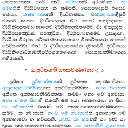
ගහිතසත‍්තො
නාම
අත්‍ථි
.
පටිපද
න‍්ති
අරියමග‍්ගං
.
න
ඡම‍්භතී
ති
දිට‍්ඨිවසෙන
න
කම‍්පති
.
සෙසපදෙසුපි
එසෙව
නයො
.
තණ‍්හාගත
න‍්ති
දිට‍්ඨිතණ‍්හා
.
සඤ‍්ඤාගතා
දීසුපි
එසෙව
නයො
.
දිට‍්ඨිසඤ‍්ඤා
එව
හෙත්‍ථ
සඤ‍්ඤාගතං
,
දිට‍්ඨිනිස‍්සිතමානොයෙව
දිට‍්ඨිමඤ‍්ඤිතමෙව
වා
මඤ‍්ඤිතං
,
දිට‍්ඨිපපඤ‍්චොව
පපඤ‍්චිතං
,
දිට‍්ඨුපාදානමෙව
උපාදානං
,
දිට‍්ඨියා
විරූපං
පටිසරණභාවොයෙව
විප‍්පටිසාරො
නාමාති
වෙදිතබ‍්බො
.
එත්‍ථ
ච
දිට‍්ඨිග‍්ගහණෙන
ද‍්වාසට‍්ඨි
දිට‍්ඨියො
,
දිට‍්ඨිනිරොධගාමිනිපටිපදාගහණෙන
සොතාපත‍්තිමග‍්ගො
ගහිතොති
.
2.
පුරිසගති
සුත‍්තවණ‍්ණනා
දුතියෙ
පුරිසගතියො
ති
පුරිසස‍්ස
ඤාණගතියො
.
අනුපාදාපරිනිබ‍්බාන
න‍්ති
අපච‍්චයනිබ‍්බානං
.
නො
චස‍්සා
ති
අතීතෙ
අත‍්තභාවනිබ‍්බත‍්තකං
කම‍්මං
නො
චෙ
අභවිස‍්ස
.
නො
ච
මෙ
සියා
ති
එතරහි
මෙ
අයං
අත‍්තභාවො
න
සියා
.
න
භවිස‍්සතී
ති
එතරහි
මෙ
අනාගතත‍්තභාවනිබ‍්බත‍්තකං
කම‍්මං
න
භවිස‍්සති
.
න
ච
මෙ
භවිස‍්සතී
ති
අනාගතෙ
මෙ
අත‍්තභාවො
න
භවිස‍්සති
.
යදත්‍ථි
යං
භූත
න‍්ති
යං
අත්‍ථි
යං
භූතං
පච‍්චුප‍්පන‍්නක‍්ඛන්‍ධපඤ‍්චකං
.
තං
පජහාමීති
උපෙක‍්ඛං