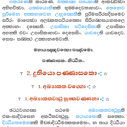
පකරණෙ
ති
කාරණෙ
.
ඔක‍්කස‍්ස
පසය‍්හා
ති
ආකඩ‍්ඪිත්‍වා
අභිභවිත්‍වා
.
යක‍්ඛයොනි
න‍්ති
භුම‍්මදෙවතාභාවං
.
තෙනෙව
පුරිමෙන
අත‍්තභාවෙන
උද‍්දස‍්සෙතී
ති
පුරිමසරීරසදිසමෙව
සරීරං
මාපෙත්‍වා
අලඞ‍්කතපටියත‍්තො
සිරිගබ‍්භසයනතලෙ
අත‍්තානං
දස‍්සෙති
.
උපාසිකා
පටිදෙසිතා
ති
උපාසිකා
අහන‍්ති
එවං
උපාසිකාභාවං
දෙසෙසිං
.
යාවදෙ
ති
යාවදෙව
.
සෙසං
සබ‍්බත්‍ථ
උත‍්තානමෙවාති
.
මහායඤ‍්ඤවග‍්ගො
පඤ‍්චමො
.
පණ‍්ණාසකං
නිට‍්ඨිතං
.
2.
දුතියො
පණ‍්ණාසකො
1.
අබ්‍යාකත
වග‍්ගො
1.
අබ්‍යාකතවත්‍ථු
සුත‍්තවණ‍්ණනා
ඡට‍්ඨවග‍්ගස‍්ස
පඨමෙ
අබ්‍යාකතවත්‍ථූසූ
ති
එකංසාදිවසෙන
අකථිතවත්‍ථූසු
.
තථාගතො
ති
සත‍්තො
.
දිට‍්ඨිගතමෙත
න‍්ති
මිච‍්ඡාදිට‍්ඨිමත‍්තකමෙතං
,
න
තාය
දිට‍්ඨියා