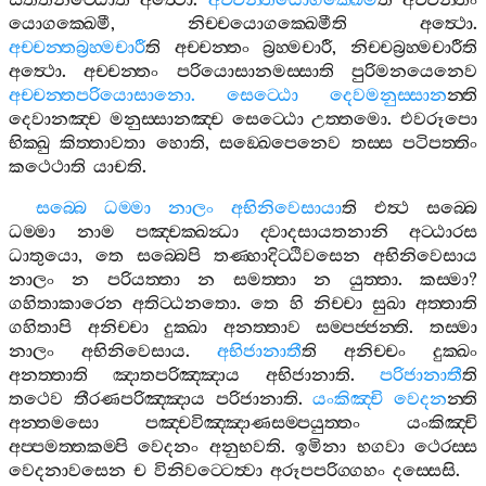
සතතනිට‍්ඨොති
අත්‍ථො
.
අච‍්චන‍්තයොගක‍්ඛෙමී
ති
අච‍්චන‍්තං
යොගක‍්ඛෙමී
,
නිච‍්චයොගක‍්ඛෙමීති
අත්‍ථො
.
අච‍්චන‍්තබ්‍රහ‍්මචාරී
ති
අච‍්චන‍්තං
බ්‍රහ‍්මචාරී
,
නිච‍්චබ්‍රහ‍්මචාරීති
අත්‍ථො
.
අච‍්චන‍්තං
පරියොසානමස‍්සාති
පුරිමනයෙනෙව
අච‍්චන‍්තපරියොසානො
.
සෙට‍්ඨො
දෙවමනුස‍්සාන
න‍්ති
දෙවානඤ‍්ච
මනුස‍්සානඤ‍්ච
සෙට‍්ඨො
උත‍්තමො
.
එවරූපො
භික‍්ඛු
කිත‍්තාවතා
හොති
,
සඞ‍්ඛෙපෙනෙව
තස‍්ස
පටිපත‍්තිං
කථෙථාති
යාචති
.
සබ‍්බෙ
ධම‍්මා
නාලං
අභිනිවෙසායා
ති
එත්‍ථ
සබ‍්බෙ
ධම‍්මා
නාම
පඤ‍්චක‍්ඛන්‍ධා
ද‍්වාදසායතනානි
අට‍්ඨාරස
ධාතුයො
,
තෙ
සබ‍්බෙපි
තණ‍්හාදිට‍්ඨිවසෙන
අභිනිවෙසාය
නාලං
න
පරියත‍්තා
න
සමත‍්තා
න
යුත‍්තා
.
කස‍්මා
?
ගහිතාකාරෙන
අතිට‍්ඨනතො
.
තෙ
හි
නිච‍්චා
සුඛා
අත‍්තාති
ගහිතාපි
අනිච‍්චා
දුක‍්ඛා
අනත‍්තාව
සම‍්පජ‍්ජන‍්ති
.
තස‍්මා
නාලං
අභිනිවෙසාය
.
අභිජානාතී
ති
අනිච‍්චං
දුක‍්ඛං
අනත‍්තාති
ඤාතපරිඤ‍්ඤාය
අභිජානාති
.
පරිජානාතී
ති
තථෙව
තීරණපරිඤ‍්ඤාය
පරිජානාති
.
යංකිඤ‍්චි
වෙදන
න‍්ති
අන‍්තමසො
පඤ‍්චවිඤ‍්ඤාණසම‍්පයුත‍්තං
යංකිඤ‍්චි
අප‍්පමත‍්තකම‍්පි
වෙදනං
අනුභවති
.
ඉමිනා
භගවා
ථෙරස‍්ස
වෙදනාවසෙන
ච
විනිවට‍්ටෙත්‍වා
අරූපපරිග‍්ගහං
දස‍්සෙසි
.