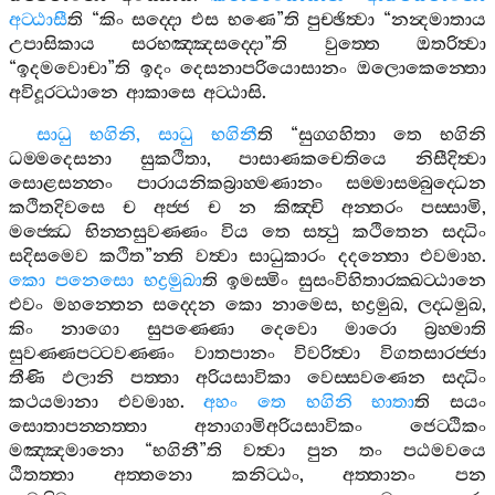
අට‍්ඨාසී
ති
“
කිං
සද‍්දො
එස
භණෙ
”
ති
පුච‍්ඡිත්‍වා
“
නන්‍දමාතාය
උපාසිකාය
සරභඤ‍්ඤසද‍්දො
”
ති
වුත‍්තෙ
ඔතරිත්‍වා
“
ඉදමවොචා
”
ති
ඉදං
දෙසනාපරියොසානං
ඔලොකෙන‍්තො
අවිදූරට‍්ඨානෙ
ආකාසෙ
අට‍්ඨාසි
.
සාධු
භගිනි
,
සාධු
භගිනී
ති
“
සුග‍්ගහිතා
තෙ
භගිනි
ධම‍්මදෙසනා
සුකථිතා
,
පාසාණකචෙතියෙ
නිසීදිත්‍වා
සොළසන‍්නං
පාරායනිකබ්‍රාහ‍්මණානං
සම‍්මාසම‍්බුද‍්ධෙන
කථිතදිවසෙ
ච
අජ‍්ජ
ච
න
කිඤ‍්චි
අන‍්තරං
පස‍්සාමි
,
මජ‍්ඣෙ
භින‍්නසුවණ‍්ණං
විය
තෙ
සත්‍ථු
කථිතෙන
සද‍්ධිං
සදිසමෙව
කථිත
”
න‍්ති
වත්‍වා
සාධුකාරං
දදන‍්තො
එවමාහ
.
කො
පනෙසො
භද්‍රමුඛා
ති
ඉමස‍්මිං
සුසංවිහිතාරක‍්ඛට‍්ඨානෙ
එවං
මහන‍්තෙන
සද‍්දෙන
කො
නාමෙස
,
භද්‍රමුඛ
,
ලද‍්ධමුඛ
,
කිං
නාගො
සුපණ‍්ණො
දෙවො
මාරො
බ්‍රහ‍්මාති
සුවණ‍්ණපට‍්ටවණ‍්ණං
වාතපානං
විවරිත්‍වා
විගතසාරජ‍්ජා
තීණි
ඵලානි
පත‍්තා
අරියසාවිකා
වෙස‍්සවණෙන
සද‍්ධිං
කථයමානා
එවමාහ
.
අහං
තෙ
භගිනි
භාතා
ති
සයං
සොතාපන‍්නත‍්තා
අනාගාමිඅරියසාවිකං
ජෙට‍්ඨිකං
මඤ‍්ඤමානො
“
භගිනී
”
ති
වත්‍වා
පුන
තං
පඨමවයෙ
ඨිතත‍්තා
අත‍්තනො
කනිට‍්ඨං
,
අත‍්තානං
පන