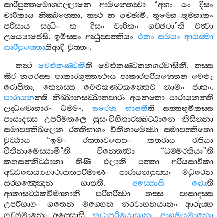
සාරිපුත‍්තමොග‍්ගල‍්ලානෙ
ආමන‍්තෙත්‍වා
“
අහං
යං
දිසං
චාරිකාය
නික‍්ඛන‍්තො
,
තත්‍ථ
න
ගච‍්ඡාමි
.
තුම‍්හෙ
තුම‍්හාකං
පරිසාය
සද‍්ධිං
තං
දිසං
චාරිකං
ගච‍්ඡථා
”
ති
වත්‍වා
උය්‍යොජෙසි
.
ඉමිස‍්සං
අත්‍ථුප‍්පත‍්තියං
එකං
සමයං
ආයස‍්මා
සාරිපුත‍්තො
තිආදි
වුත‍්තං
.
තත්‍ථ
වෙළුකණ‍්ඩකී
ති
වෙළුකණ‍්ටකනගරවාසිනී
.
තස‍්ස
කිර
නගරස‍්ස
පාකාරගුත‍්තත්‍ථාය
පාකාරපරියන‍්තෙන
වෙළූ
රොපිතා
,
තෙනස‍්ස
වෙළුකණ‍්ටකන‍්තෙව
නාමං
ජාතං
.
පාරායන
න‍්ති
නිබ‍්බානසඞ‍්ඛාතපාරං
අයනතො
පාරායනන‍්ති
ලද‍්ධවොහාරං
ධම‍්මං
.
සරෙන
භාසතී
ති
සත‍්තභූමිකස‍්ස
පාසාදස‍්ස
උපරිමතලෙ
සුසංවිහිතාරක‍්ඛට‍්ඨානෙ
නිසින‍්නා
සමාපත‍්තිබලෙන
රත‍්තිභාගං
වීතිනාමෙත්‍වා
සමාපත‍්තිතො
වුට‍්ඨාය
“
ඉමං
රත‍්තාවසෙසං
කතරාය
රතියා
වීතිනාමෙස‍්සාමී
”
ති
චින‍්තෙත්‍වා
“
ධම‍්මරතියා
”
ති
කතසන‍්නිට‍්ඨානා
තීණි
ඵලානි
පත‍්තා
අරියසාවිකා
අඩ‍්ඪතෙය්‍යගාථාසතපරිමාණං
පාරායනසුත‍්තං
මධුරෙන
සරභඤ‍්ඤෙන
භාසති
.
අස‍්සොසි
ඛො
ති
ආකාසට‍්ඨකවිමානානි
පරිහරිත්‍වා
තස‍්ස
පාසාදස‍්ස
උපරිභාගං
ගතෙන
මග‍්ගෙන
නරවාහනයානං
ආරුය‍්හ
ගච‍්ඡමානො
අස‍්සොසි
.
කථාපරියොසානං
ආගමයමානො