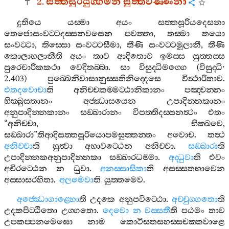
2.
සත‍්තසුරියුග‍්ගමන
සුත‍්තවණ‍්ණනා
දුතියෙ
යස‍්මා
අයං
සත‍්තසූරියදෙසනා
තෙජොසංවට‍්ටදස‍්සනවසෙන
පවත‍්තා
,
තස‍්මා
තයො
සංවට‍්ටා
,
තිස‍්සො
සංවට‍්ටසීමා
,
තීණි
සංවට‍්ටමූලානී
,
තීණි
කොලාහලානීති
අයං
තාව
ආදිතොව
ඉමස‍්ස
සුත‍්තස‍්ස
පුරෙචාරිකකථා
වෙදිතබ‍්බා
.
සා
විසුද‍්ධිමග‍්ගෙ
(
විසුද‍්ධි
·
2.403)
පුබ‍්බෙනිවාසානුස‍්සතිනිද‍්දෙසෙ
විත්‍ථාරිතාව
.
එතදවොචා
ති
අනිච‍්චකම‍්මට‍්ඨානිකානං
පඤ‍්චන‍්නං
භික‍්ඛුසතානං
අජ‍්ඣාසයෙන
උපාදින‍්නකානං
අනුපාදින‍්නකානං
සඞ‍්ඛාරානං
විපත‍්තිදස‍්සනත්‍ථං
එතං
“
අනිච‍්චා
,
භික‍්ඛවෙ
,
සඞ‍්ඛාරා
”
තිආදිසත‍්තසූරියොපමසුත‍්තන‍්තං
අවොච
.
තත්‍ථ
අනිච‍්චා
ති
හුත්‍වා
අභාවට‍්ඨෙන
අනිච‍්චා
.
සඞ‍්ඛාරා
ති
උපාදින‍්නකඅනුපාදින‍්නකා
සඞ‍්ඛාරධම‍්මා
.
අද‍්ධුවා
ති
එවං
අචිරට‍්ඨෙන
න
ධුවා
.
අනස‍්සාසිකා
ති
අසස‍්සතභාවෙන
අස‍්සාසරහිතා
.
අලමෙවා
ති
යුත‍්තමෙව
.
අජ‍්ඣොගාළ‍්හො
ති
උදකෙ
අනුපවිට‍්ඨො
.
අච‍්චුග‍්ගතො
ති
උදකපිට‍්ඨිතො
උග‍්ගතො
.
දෙවො
න
වස‍්සතී
ති
පඨමං
තාව
උපකප‍්පනමෙඝො
නාම
කොටිසතසහස‍්සචක‍්කවාළෙ