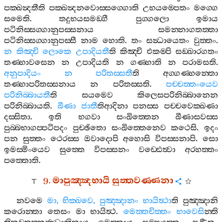
පක‍්ඛන්‍දතීති
පක‍්ඛන්‍දනවොස‍්සග‍්ගොති
උභයම‍්පෙතං
මග‍්ගෙ
සමෙති
.
තදුභයසමඞ‍්ගී
පුග‍්ගලො
ඉමාය
පටිනිස‍්සග‍්ගානුපස‍්සනාය
සමන‍්නාගතත‍්තා
පටිනිස‍්සග‍්ගානුපස‍්සී
නාම
හොති
.
තං
සන්‍ධායෙතං
වුත‍්තං
.
න
කිඤ‍්චි
ලොකෙ
උපාදියතී
ති
කිඤ‍්චි
එකම‍්පි
සඞ‍්ඛාරගතං
තණ‍්හාවසෙන
න
උපාදියති
න
ගණ‍්හාති
න
පරාමසති
.
අනුපාදියං
න
පරිතස‍්සතී
ති
අග‍්ගණ‍්හන‍්තො
තණ‍්හාපරිතස‍්සනාය
න
පරිතස‍්සති
.
පච‍්චත‍්තංයෙව
පරිනිබ‍්බායතී
ති
සයමෙව
කිලෙසපරිනිබ‍්බානෙන
පරිනිබ‍්බායති
.
ඛීණා
ජාතී
තිආදිනා
පනස‍්ස
පච‍්චවෙක‍්ඛණා
දස‍්සිතා
.
ඉති
භගවා
සංඛිත‍්තෙන
ඛීණාසවස‍්ස
පුබ‍්බභාගප‍්පටිපදං
පුච‍්ඡිතො
සංඛිත‍්තෙනෙව
කථෙසි
.
ඉදං
පන
සුත‍්තං
ථෙරස‍්ස
ඔවාදොපි
අහොසි
විපස‍්සනාපි
.
සො
ඉමස‍්මිංයෙව
සුත‍්තෙ
විපස‍්සනං
වඩ‍්ඪෙත්‍වා
අරහත‍්තං
පත‍්තොති
.
9.
මාපුඤ‍්ඤභායි
සුත‍්තවණ‍්ණනා
නවමෙ
මා
,
භික‍්ඛවෙ
,
පුඤ‍්ඤානං
භායිත්‍ථා
ති
පුඤ‍්ඤානි
කරොන‍්තා
තෙසං
මා
භායිත්‍ථ
.
මෙත‍්තචිත‍්තං
භාවෙසි
න‍්ති