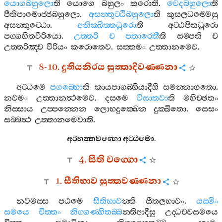
යොගබහුලො
ති
යොගෙ
බහුලං
කරොති
.
වෙදබහුලො
ති
පීතිපාමොජ‍්ජබහුලො
.
අසන‍්තුට‍්ඨිබහුලො
ති
කුසලධම‍්මෙසු
අසන‍්තුට‍්ඨො
.
අනික‍්ඛිත‍්තධුරො
ති
අට‍්ඨපිතධුරො
පග‍්ගහිතවීරියො
.
උත‍්තරි
ච
පතාරෙතී
ති
සම‍්පති
ච
උත‍්තරිඤ‍්ච
වීරියං
කරොතෙව
.
සත‍්තමං
උත‍්තානමෙව
.
8-10.
දුතියනිරය
සුත‍්තාදිවණ‍්ණනා
අට‍්ඨමෙ
පගබ‍්භො
ති
කායපාගබ‍්භියාදීහි
සමන‍්නාගතො
.
නවමං
උත‍්තානත්‍ථමෙව
.
දසමෙ
විඝාතවා
ති
මහිච‍්ඡතං
නිස‍්සාය
උප‍්පන‍්නෙන
ලොභදුක‍්ඛෙන
දුක‍්ඛිතො
.
සෙසං
සබ‍්බත්‍ථ
උත‍්තානමෙවාති
.
අරහත‍්තවග‍්ගො
අට‍්ඨමො
.
4.
සීති
වග‍්ගො
1.
සීතිභාව
සුත‍්තවණ‍්ණනා
නවමස‍්ස
පඨමෙ
සීතිභාව
න‍්ති
සීතලභාවං
.
යස‍්මිං
සමයෙ
චිත‍්තං
නිග‍්ගණ‍්හිතබ‍්බ
න‍්තිආදීසු
උද‍්ධච‍්චසමයෙ