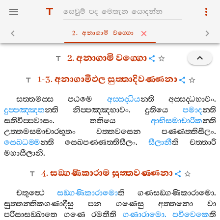
2. අනාගාමි වග‍්ගො
2.
අනාගාමි
වග‍්ගො
1-3.
අනාගාමිඵල
සුත‍්තාදිවණ‍්ණනා
සත‍්තමස‍්ස
පඨමෙ
අස‍්සද‍්ධිය
න‍්ති
අස‍්සද‍්ධභාවං
.
දුප‍්පඤ‍්ඤත
න‍්ති
නිප‍්පඤ‍්ඤභාවං
.
දුතියෙ
පමාද
න‍්ති
සතිවිප‍්පවාසං
.
තතියෙ
ආභිසමාචාරික
න‍්ති
උත‍්තමසමාචාරභූතං
වත‍්තවසෙන
පණ‍්ණත‍්තිසීලං
.
සෙඛධම‍්ම
න‍්ති
සෙඛපණ‍්ණත‍්තිසීලං
.
සීලානී
ති
චත‍්තාරි
මහාසීලානි
.
4.
සඞ‍්ගණිකාරාම
සුත‍්තවණ‍්ණනා
චතුත්‍ථෙ
සඞ‍්ගණිකාරාමො
ති
ගණසඞ‍්ගණිකාරාමො
.
සුත‍්තන‍්තිකගණාදීසු
පන
ගණෙසු
අත‍්තනො
වා
පරිසාසඞ‍්ඛාතෙ
ගණෙ
රමතීති
ගණාරාමො
.
පවිවෙකෙ
ති