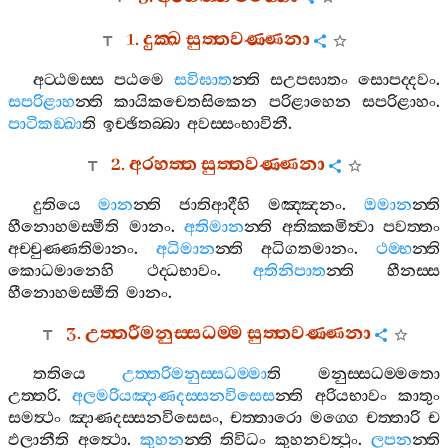
1.
දුක‍්ඛ
සුත‍්තවණ‍්ණනා
අට‍්ඨමස‍්ස
පඨමෙ
සවිඝාත
න‍්ති
සඋපඝාතං
සොපද‍්දවං
.
සපරිළාහ
න‍්ති
කායිකචෙතසිකෙන
පරිළාහෙන
සපරිළාහං
.
පාටිකඞ‍්ඛා
ති
ඉච‍්ඡිතබ‍්බා
අවස‍්සංභාවිනී
.
2.
අරහත‍්ත
සුත‍්තවණ‍්ණනා
දුතියෙ
මාන
න‍්ති
ජාතිආදීහි
මඤ‍්ඤනං
.
ඔමාන
න‍්ති
හීනොහමස‍්මීති
මානං
.
අතිමාන
න‍්ති
අතික‍්කමිත්‍වා
පවත‍්තං
අච‍්චුණ‍්ණතිමානං
.
අධිමාන
න‍්ති
අධිගතමානං
.
ථම‍්භ
න‍්ති
කොධමානෙහි
ථද‍්ධභාවං
.
අතිනිපාත
න‍්ති
හීනස‍්ස
හීනොහමස‍්මීති
මානං
.
3.
උත‍්තරීමනුස‍්සධම‍්ම
සුත‍්තවණ‍්ණනා
තතියෙ
උත‍්තරිමනුස‍්සධම‍්මා
ති
මනුස‍්සධම‍්මතො
උත‍්තරි
.
අලමරියඤාණදස‍්සනවිසෙස
න‍්ති
අරියභාවං
කාතුං
සමත්‍ථං
ඤාණදස‍්සනවිසෙසං
,
චත‍්තාරො
මග‍්ගෙ
චත‍්තාරි
ච
ඵලානීති
අත්‍ථො
.
කුහන
න‍්ති
තිවිධං
කුහනවත්‍ථුං
.
ලපන
න‍්ති