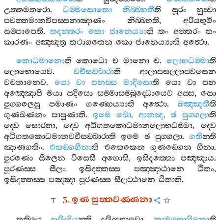
උත‍්තමතරො
.
ධම‍්මසොතො
නිබ‍්බහතී
ති
සූරං
හුත්‍වා
පවත‍්තමානවිපස‍්සනාඤාණං
නිබ‍්බහති
,
අරියභූමිං
සම‍්පාපෙති
.
තදන‍්තරං
කො
ජානෙය්‍යා
ති
තං
අන‍්තරං
තං
කාරණං
අඤ‍්ඤත්‍ර
තථාගතෙන
කො
ජානෙය්‍යාති
අත්‍ථො
.
කොධමානො
ති
කොධො
ච
මානො
ච
.
ලොභධම‍්මා
ති
ලොභොයෙව
.
වචීසඞ‍්ඛාරා
ති
ආලාපසල‍්ලාපවසෙන
වචනානෙව
.
යො
වා
පනස‍්ස
මාදිසො
ති
යො
වා
පන
අඤ‍්ඤොපි
මයා
සදිසො
සම‍්මාසම‍්බුද‍්ධොයෙව
අස‍්ස
,
සො
පුග‍්ගලෙසු
පමාණං
ගණ‍්හෙය්‍යාති
අත්‍ථො
.
ඛඤ‍්ඤතී
ති
ගුණඛණනං
පාපුණාති
.
ඉමෙ
ඛො
,
ආනන්‍ද
,
ඡ
පුග‍්ගලා
ති
ද‍්වෙ
සොරතා
,
ද‍්වෙ
අධිගතකොධමානලොභධම‍්මා
,
ද‍්වෙ
අධිගතකොධමානවචීසඞ‍්ඛාරාති
ඉමෙ
ඡ
පුග‍්ගලා
.
ගති
න‍්ති
ඤාණගතිං
.
එකඞ‍්ගහීනා
ති
එකෙකෙන
ගුණඞ‍්ගෙන
හීනා
.
පූරණො
සීලෙන
විසෙසී
අහොසි
,
ඉසිදත‍්තො
පඤ‍්ඤාය
.
පූරණස‍්ස
සීලං
ඉසිදත‍්තස‍්ස
පඤ‍්ඤාඨානෙ
ඨිතං
,
ඉසිදත‍්තස‍්ස
පඤ‍්ඤා
පූරණස‍්ස
සීලට‍්ඨානෙ
ඨිතාති
.
3.
ඉණ
සුත‍්තවණ‍්ණනා
තතියෙ
දාලිද‍්දිය
න‍්ති
දලිද‍්දභාවො
.
කාමභොගිනො
ති