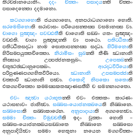
තිරච‍්ඡානයොනිං
.
දදං
චිත‍්තං
පසාදය
න‍්ති
චිත‍්තං
පසාදෙන‍්තො
දදමානො
.
කටග‍්ගාහො
ති
ජයග‍්ගාහො
,
අනපරාධග‍්ගාහො
හොති
.
ඝරමෙසිනො
ති
ඝරාවාසං
පරියෙසන‍්තස‍්ස
වසමානස‍්ස
වා
.
චාගො
පුඤ‍්ඤං
පවඩ‍්ඪතී
ති
චාගොති
සඞ‍්ඛං
ගතං
පුඤ‍්ඤං
වඩ‍්ඪති
.
චාගා
පුඤ‍්ඤන‍්ති
වා
පාඨො
.
පතිට‍්ඨිතා
ති
පතිට‍්ඨිතසද‍්ධා
නාම
සොතාපන‍්නස‍්ස
සද‍්ධා
.
හිරිමනො
ති
හිරිසම‍්පයුත‍්තචිත‍්තො
.
නිරාමිසං
සුඛ
න‍්ති
තීණි
ඣානානි
නිස‍්සාය
උප‍්පජ‍්ජනකසුඛං
.
උපෙක‍්ඛ
න‍්ති
චතුත්‍ථජ‍්ඣානුපෙක‍්ඛං
.
ආරද‍්ධවීරියො
ති
පරිපුණ‍්ණපග‍්ගහිතවීරියො
.
ඣානානි
උපසම‍්පජ‍්ජා
ති
චත‍්තාරි
ඣානානි
පත්‍වා
.
එකොදි
නිපකො
සතො
ති
එකග‍්ගචිත‍්තො
කම‍්මස‍්සකතඤාණසතීහි
ච
සමන‍්නාගතො
.
එවං
ඤත්‍වා
යථාභූත
න‍්ති
එවං
එත‍්තකං
කාරණං
යථාසභාවං
ජානිත්‍වා
.
සබ‍්බසංයොජනක‍්ඛයෙ
ති
නිබ‍්බානෙ
.
සබ‍්බසො
ති
සබ‍්බාකාරෙන
.
අනුපාදායා
ති
අග‍්ගහෙත්‍වා
.
සම‍්මා
චිත‍්තං
විමුච‍්චතී
ති
ඉදං
වුත‍්තං
හොති
–
සබ‍්බසංයොජනක‍්ඛයසඞ‍්ඛාතෙ
නිබ‍්බානෙ
සබ‍්බසො
අනුපාදියිත්‍වා
සම‍්මා
හෙතුනා
නයෙන
මග‍්ගචිත‍්තං