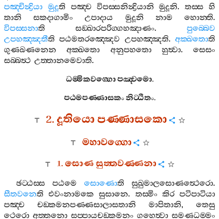
පඤ‍්චින්‍ද්‍රියා
මුදූ
ති
පඤ‍්ච
විපස‍්සනින්‍ද්‍රියානි
මුදූනි
.
තස‍්ස
හි
තානි
සකදාගාමිං
උපාදාය
මුදූනි
නාම
හොන‍්ති
.
විපස‍්සනා
ති
සඞ‍්ඛාරපරිග‍්ගහඤාණං
.
පුබ‍්බෙව
උපහඤ‍්ඤතී
ති
පඨමතරඤ‍්ඤෙව
උපහඤ‍්ඤති
.
අක‍්ඛතො
ති
ගුණඛණනෙන
අක‍්ඛතො
අනුපහතො
හුත්‍වා
.
සෙසං
සබ‍්බත්‍ථ
උත‍්තානමෙවාති
.
ධම‍්මිකවග‍්ගො
පඤ‍්චමො
.
පඨමපණ‍්ණාසකං
නිට‍්ඨිතං
.
2.
දූතියො
පණ‍්ණාසකො
මහාවග‍්ගො
1.
සොණ
සුත‍්තවණ‍්ණනා
ඡට‍්ඨස‍්ස
පඨමෙ
සොණො
ති
සුඛුමාලසොණත්‍ථෙරො
.
සීතවනෙ
ති
එවංනාමකෙ
සුසානෙ
.
තස‍්මිං
කිර
පටිපාටියා
පඤ‍්ච
චඞ‍්කමනපණ‍්ණසාලාසතානි
මාපිතානි
,
තෙසු
ථෙරො
අත‍්තනො
සප‍්පායචඞ‍්කමනං
ගහෙත්‍වා
සමණධම‍්මං