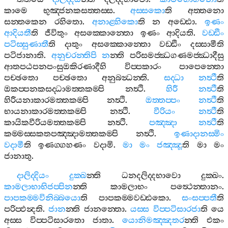
කාමෙ
භුඤ‍්ජනකසත‍්තස‍්ස
.
අස‍්සකො
ති
අත‍්තනො
සන‍්තකෙන
රහිතො
.
අනාළ‍්හිකො
ති
න
අඩ‍්ඪො
.
ඉණං
ආදියතී
ති
ජීවිතුං
අසක‍්කොන‍්තො
ඉණං
ආදියති
.
වඩ‍්ඪිං
පටිස‍්සුණාතී
ති
දාතුං
අසක‍්කොන‍්තො
වඩ‍්ඪිං
දස‍්සාමීති
පටිජානාති
.
අනුචරන‍්තිපි
න
න‍්ති
පරිසමජ‍්ඣගණමජ‍්ඣාදීසු
ආතපඨපනපංසුඔකිරණාදීහි
විප‍්පකාරං
පාපෙන‍්තො
පච‍්ඡතො
පච‍්ඡතො
අනුබන්‍ධන‍්ති
.
සද‍්ධා
නත්‍ථී
ති
ඔකප‍්පනකසද‍්ධාමත‍්තකම‍්පි
නත්‍ථි
.
හිරී
නත්‍ථී
ති
හිරීයනාකාරමත‍්තකම‍්පි
නත්‍ථි
.
ඔත‍්තප‍්පං
නත්‍ථී
ති
භායනාකාරමත‍්තකම‍්පි
නත්‍ථි
.
වීරියං
නත්‍ථී
ති
කායිකවීරියමත‍්තකම‍්පි
නත්‍ථි
.
පඤ‍්ඤා
නත්‍ථී
ති
කම‍්මස‍්සකතපඤ‍්ඤාමත‍්තකම‍්පි
නත්‍ථි
.
ඉණාදානස‍්මිං
වදාමී
ති
ඉණග‍්ගහණං
වදාමි
.
මා
මං
ජඤ‍්ඤූ
ති
මා
මං
ජානාතු
.
දාලිද‍්දියං
දුක‍්ඛ
න‍්ති
ධනදලිද‍්දභාවො
දුක‍්ඛං
.
කාමලාභාභිජප‍්පින
න‍්ති
කාමලාභං
පත්‍ථෙන‍්තානං
.
පාපකම‍්මවිනිබ‍්බයො
ති
පාපකම‍්මවඩ‍්ඪකො
.
සංසප‍්පතී
ති
පරිප‍්ඵන්‍දති
.
ජාන
න‍්ති
ජානන‍්තො
.
යස‍්ස
විප‍්පටිසාරජා
ති
යෙ
අස‍්ස
විප‍්පටිසාරතො
ජාතා
.
යොනිමඤ‍්ඤතර
න‍්ති
එකං