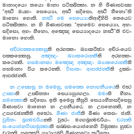
මානාදයො
තයො
මානා
පටික‍්ඛිත‍්තා
.
න
හි
ඛීණාසවස‍්ස
“
අත්‍ථි
මය‍්හං
සෙය්‍යො
,
අත්‍ථි
සදිසො
,
අත්‍ථි
හීනො
”
ති
මානො
හොති
.
නත්‍ථි
මෙ
සෙය්‍යො
තිආදීහිපි
තෙයෙව
පටික‍්ඛිත‍්තා
.
න
හි
ඛීණාසවස‍්ස
“
අහමෙව
සෙය්‍යො
,
අහං
සදිසො
,
අහං
හීනො
,
අඤ‍්ඤෙ
සෙය්‍යාදයො
නත්‍ථී
”
ති
එවං
මානො
හොති
.
අචිරපක‍්කන‍්තෙසූ
ති
අරහත‍්තං
බ්‍යාකරිත්‍වා
අචිරංයෙව
පක‍්කන‍්තෙසු
.
අඤ‍්ඤං
බ්‍යාකරොන‍්තී
ති
අරහත‍්තං
කථෙන‍්ති
.
හසමානකා
මඤ‍්ඤෙ
අඤ‍්ඤං
බ්‍යාකරොන‍්තී
ති
හසමානා
විය
කථෙන‍්ති
.
විඝාතං
ආපජ‍්ජන‍්තී
ති
දුක‍්ඛං
ආපජ‍්ජන‍්ති
.
න
උස‍්සෙසු
න
ඔමෙසු
,
සමත‍්තෙ
නොපනීයරෙ
ති
එත්‍ථ
උස‍්සා
ති
උස‍්සිතතා
සෙය්‍යපුග‍්ගලා
.
ඔමා
ති
හීනා
.
සමත‍්තො
ති
සදිසො
.
ඉති
ඉමෙසු
තීසුපි
සෙය්‍යහීනසදිසෙසු
ඛීණාසවා
මානෙන
න
උපනීයරෙ
,
න
උපනෙන‍්ති
,
න
උපගච‍්ඡන‍්තීති
අත්‍ථො
.
ඛීණා
ජාතී
ති
ඛීණා
තෙසං
ජාති
.
වුසිතං
බ්‍රහ‍්මචරිය
න‍්ති
වුත්‍ථං
මග‍්ගබ්‍රහ‍්මචරියං
.
චරන‍්ති
සංයොජනවිප‍්පමුත‍්තා
ති
සබ‍්බසංයොජනෙහි
විමුත‍්තා
හුත්‍වා
චරන‍්ති
.
සුත‍්තෙපි
ගාථායම‍්පි
ඛීණාසවො
කථිතො
.