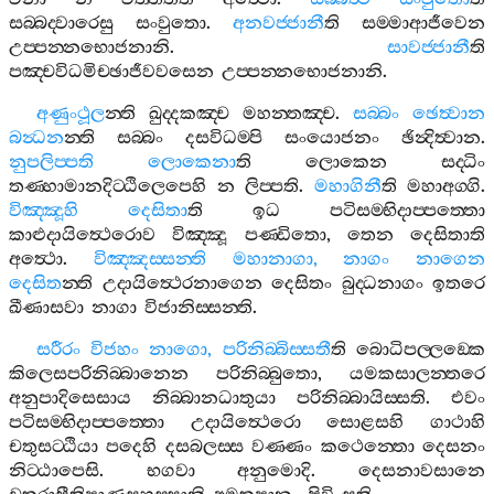
සබ‍්බද‍්වාරෙසු
සංවුතො
.
අනවජ‍්ජානී
ති
සම‍්මාආජීවෙන
උප‍්පන‍්නභොජනානි
.
සාවජ‍්ජානී
ති
පඤ‍්චවිධමිච‍්ඡාජීවවසෙන
උප‍්පන‍්නභොජනානි
.
අණුංථූල
න‍්ති
ඛුද‍්දකඤ‍්ච
මහන‍්තඤ‍්ච
.
සබ‍්බං
ඡෙත්‍වාන
බන්‍ධන
න‍්ති
සබ‍්බං
දසවිධම‍්පි
සංයොජනං
ඡින්‍දිත්‍වාන
.
නුපලිප‍්පති
ලොකෙනා
ති
ලොකෙන
සද‍්ධිං
තණ‍්හාමානදිට‍්ඨිලෙපෙහි
න
ලිප‍්පති
.
මහාගිනී
ති
මහාඅග‍්ගි
.
විඤ‍්ඤූහි
දෙසිතා
ති
ඉධ
පටිසම‍්භිදාප‍්පත‍්තො
කාළුදායිත්‍ථෙරොව
විඤ‍්ඤූ
පණ‍්ඩිතො
,
තෙන
දෙසිතාති
අත්‍ථො
.
විඤ‍්ඤස‍්සන‍්ති
මහානාගා
,
නාගං
නාගෙන
දෙසිත
න‍්ති
උදායිත්‍ථෙරනාගෙන
දෙසිතං
බුද‍්ධනාගං
ඉතරෙ
ඛීණාසවා
නාගා
විජානිස‍්සන‍්ති
.
සරීරං
විජහං
නාගො
,
පරිනිබ‍්බිස‍්සතී
ති
බොධිපල‍්ලඞ‍්කෙ
කිලෙසපරිනිබ‍්බානෙන
පරිනිබ‍්බුතො
,
යමකසාලන‍්තරෙ
අනුපාදිසෙසාය
නිබ‍්බානධාතුයා
පරිනිබ‍්බායිස‍්සති
.
එවං
පටිසම‍්භිදාප‍්පත‍්තො
උදායිත්‍ථෙරො
සොළසහි
ගාථාහි
චතුසට‍්ඨියා
පදෙහි
දසබලස‍්ස
වණ‍්ණං
කථෙන‍්තො
දෙසනං
නිට‍්ඨාපෙසි
.
භගවා
අනුමොදි
.
දෙසනාවසානෙ