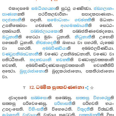
එකාදසමෙ
සමධිග‍්ගය‍්හා
ති
සුට‍්ඨු
ගණ‍්හිත්‍වා
.
ජඞ‍්ගලානං
පාණාන
න‍්ති
පථවීතලචාරීනං
සපාදකපාණානං
.
පදජාතානී
ති
පදානි
.
සමොධානං
ගච‍්ඡන‍්තී
ති
ඔධානං
උපනික‍්ඛෙපං
ගච‍්ඡන‍්ති
.
අග‍්ගමක‍්ඛායතී
ති
සෙට‍්ඨං
අක‍්ඛායති
.
පබ‍්බජලායකො
ති
පබ‍්බජතිණච‍්ඡෙදකො
.
ඔධුනාතී
ති
හෙට‍්ඨා
මුඛං
ධුනාති
.
නිධුනාතී
ති
උභොහි
පස‍්සෙහි
ධුනාති
.
නිච‍්ඡාදෙතී
ති
බාහාය
වා
පහරති
,
රුක‍්ඛෙ
වා
පහරති
.
අම‍්බපිණ‍්ඩියා
ති
අම‍්බඵලපිණ‍්ඩියා
.
වණ‍්ටූපනිබන්‍ධනානී
ති
වණ‍්ටෙ
උපනිබන්‍ධනානි
,
වණ‍්ටෙ
වා
පතිට‍්ඨිතානි
.
තදන‍්වයානි
භවන‍්තී
ති
වණ‍්ටානුවත‍්තකානි
භවන‍්ති
,
අම‍්බපිණ‍්ඩිදණ‍්ඩකානුවත‍්තකානි
භවන‍්තීතිපි
අත්‍ථො
.
ඛුද‍්දරාජානො
ති
ඛුද‍්දකරාජානො
,
පකතිරාජානො
වා
.
12.
ධම‍්මික
සුත‍්තවණ‍්ණනා
ද‍්වාදසමෙ
සබ‍්බසො
ති
සබ‍්බෙසු
.
සත‍්තසු
විහාරෙසූ
ති
සත‍්තසු
පරිවෙණෙසු
.
පරිභාසතී
ති
පරිභවති
භයං
උපදංසෙති
.
විහිංසතී
ති
විහෙඨෙති
.
විතුදතී
ති
විජ‍්ඣති
.
රොසෙති
වාචායා
ති
වාචාය
ඝට‍්ටෙති
.
පක‍්කමන‍්තී
ති
දිසා