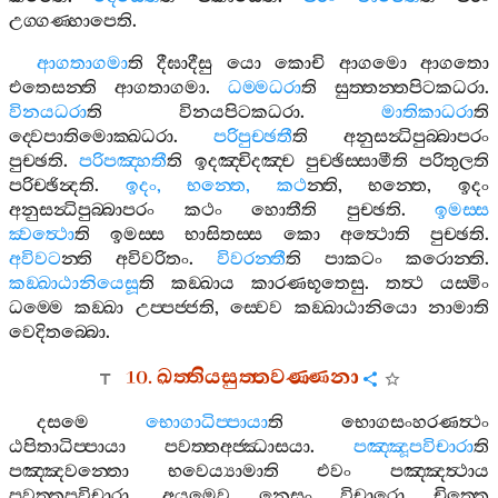
උග‍්ගණ‍්හාපෙති
.
ආගතාගමා
ති
දීඝාදීසු
යො
කොචි
ආගමො
ආගතො
එතෙසන‍්ති
ආගතාගමා
.
ධම‍්මධරා
ති
සුත‍්තන‍්තපිටකධරා
.
විනයධරා
ති
විනයපිටකධරා
.
මාතිකාධරා
ති
ද‍්වෙපාතිමොක‍්ඛධරා
.
පරිපුච‍්ඡතී
ති
අනුසන්‍ධිපුබ‍්බාපරං
පුච‍්ඡති
.
පරිපඤ‍්හතී
ති
ඉදඤ‍්චිදඤ‍්ච
පුච‍්ඡිස‍්සාමීති
පරිතුලති
පරිච‍්ඡින්‍දති
.
ඉදං
,
භන‍්තෙ
,
කථ
න‍්ති
,
භන‍්තෙ
,
ඉදං
අනුසන්‍ධිපුබ‍්බාපරං
කථං
හොතීති
පුච‍්ඡති
.
ඉමස‍්ස
ක්‍වත්‍ථො
ති
ඉමස‍්ස
භාසිතස‍්ස
කො
අත්‍ථොති
පුච‍්ඡති
.
අවිවට
න‍්ති
අවිවරිතං
.
විවරන‍්තී
ති
පාකටං
කරොන‍්ති
.
කඞ‍්ඛාඨානියෙසූ
ති
කඞ‍්ඛාය
කාරණභූතෙසු
.
තත්‍ථ
යස‍්මිං
ධම‍්මෙ
කඞ‍්ඛා
උප‍්පජ‍්ජති
,
ස‍්වෙව
කඞ‍්ඛාඨානියො
නාමාති
වෙදිතබ‍්බො
.
10.
ඛත‍්තියසුත‍්තවණ‍්ණනා
දසමෙ
භොගාධිප‍්පායා
ති
භොගසංහරණත්‍ථං
ඨපිතාධිප‍්පායා
පවත‍්තඅජ‍්ඣාසයා
.
පඤ‍්ඤූපවිචාරා
ති
පඤ‍්ඤවන‍්තො
භවෙය්‍යාමාති
එවං
පඤ‍්ඤත්‍ථාය
පවත‍්තූපවිචාරා
.
අයමෙව
නෙසං
විචාරො
චිත‍්තෙ