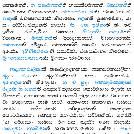
පක‍්කමන‍්ති
.
න
සණ‍්ඨහන‍්තී
ති
නප‍්පතිට‍්ඨහන‍්ති
.
රිඤ‍්චන‍්තී
ති
ඡඩ‍්ඩෙන‍්ති
විස‍්සජ‍්ජෙන‍්ති
.
පබ‍්බාජෙය්‍යාමා
ති
නීහරෙය්‍යාම
.
හන්‍දා
ති
වවස‍්සග‍්ගත්‍ථෙ
නිපාතො
.
අල
න‍්ති
යුත‍්තමෙතං
,
යං
තං
පබ‍්බාජෙය්‍යුන‍්ති
අත්‍ථො
.
කිං
තෙ
ඉමිනා
ති
කිං
තව
ඉමිනා
ජාතිභූමියං
වාසෙන
.
තීරදස‍්සිං
සකුණ
න‍්ති
දිසාකාකං
.
මුඤ‍්චන‍්තී
ති
දිසාදස‍්සනත්‍ථං
විස‍්සජ‍්ජෙන‍්ති
.
සාමන‍්තා
ති
අවිදූරෙ
.
සමන‍්තාතිපි
පාඨො
,
සමන‍්තතොති
අත්‍ථො
.
අභිනිවෙසො
ති
පත්‍ථරිත්‍වා
ඨිතසාඛානං
නිවෙසො
.
මූලසන‍්තානකාන
න‍්ති
මූලානං
නිවෙසො
.
ආළ‍්හකථාලිකා
ති
තණ‍්ඩුලාළ‍්හකස‍්ස
භත‍්තපචනථාලිකා
.
ඛුද‍්දං
මධු
න‍්ති
ඛුද‍්දමක‍්ඛිකාහි
කතං
දණ‍්ඩකමධුං
.
අනෙලක
න‍්ති
නිද‍්දොසං
.
න
ච
සුදං
අඤ‍්ඤමඤ‍්ඤස‍්ස
ඵලානි
හිංසන‍්තී
ති
අඤ‍්ඤමඤ‍්ඤස‍්ස
කොට‍්ඨාසෙ
ඵලානි
න
හිංසන‍්ති
.
අත‍්තනො
කොට‍්ඨාසෙහි
මූලං
වා
තචං
වා
පත‍්තං
වා
ඡින්‍දන‍්තො
නාම
නත්‍ථි
,
අත‍්තනො
අත‍්තනො
සාඛාය
හෙට‍්ඨා
පතිතානෙව
පරිභුඤ‍්ජන‍්ති
.
අඤ‍්ඤස‍්ස
කොට‍්ඨාසතො
අඤ‍්ඤස
කොට‍්ඨාසං
පරිවත‍්තිත්‍වා
ගතම‍්පි
“
න
අම‍්හාකං
සාඛාය
ඵල
”
න‍්ති
ඤත්‍වා
නො
ඛාදන‍්ති
.
යාවදත්‍ථං
භක‍්ඛිත්‍වා
ති
කණ‍්ඨප‍්පමාණෙන
ඛාදිත්‍වා
.
සාඛං