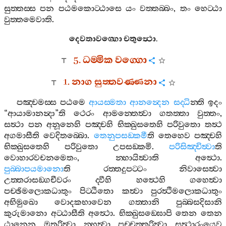
සුත‍්තස‍්ස
පන
පඨමකොට‍්ඨාසෙ
යං
වත‍්තබ‍්බං
,
තං
හෙට‍්ඨා
වුත‍්තමෙවාති
.
දෙවතාවග‍්ගො
චතුත්‍ථො
.
5.
ධම‍්මික
වග‍්ගො
1.
නාග
සුත‍්තවණ‍්ණනා
පඤ‍්චමස‍්ස
පඨමෙ
ආයස‍්මතා
ආනන්‍දෙන
සද‍්ධි
න‍්ති
ඉදං
“
ආයාමානන්‍දා
”
ති
ථෙරං
ආමන‍්තෙත්‍වා
ගතත‍්තා
වුත‍්තං
,
සත්‍ථා
පන
අනූනෙහි
පඤ‍්චහි
භික‍්ඛුසතෙහි
පරිවුතො
තත්‍ථ
අගමාසීති
වෙදිතබ‍්බො
.
තෙනුපසඞ‍්කමී
ති
තෙහෙව
පඤ‍්චහි
භික‍්ඛුසතෙහි
පරිවුතො
උපසඞ‍්කමි
.
පරිසිඤ‍්චිත්‍වා
ති
වොහාරවචනමෙතං
,
න‍්හායිත්‍වාති
අත්‍ථො
.
පුබ‍්බාපයමානො
ති
රත‍්තදුපට‍්ටං
නිවාසෙත්‍වා
උත‍්තරාසඞ‍්ගචීවරං
ද‍්වීහි
හත්‍ථෙහි
ගහෙත්‍වා
පච‍්ඡිමලොකධාතුං
පිට‍්ඨිතො
කත්‍වා
පුරත්‍ථිමලොකධාතුං
අභිමුඛො
වොදකභාවෙන
ගත‍්තානි
පුබ‍්බසදිසානි
කුරුමානො
අට‍්ඨාසීති
අත්‍ථො
.
භික‍්ඛුසඞ‍්ඝොපි
තෙන
තෙන
ඨානෙන
ඔතරිත්‍වා
න‍්හත්‍වා
පච‍්චුත‍්තරිත්‍වා
සත්‍ථාරංයෙව