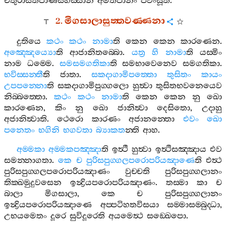
චතුරාසීතිපාණසහස‍්සානි
අමතපානං
පිවිංසූති
.
2.
මිගසාලාසුත‍්තවණ‍්ණනා
දුතියෙ
කථං
කථං
නාමා
ති
කෙන
කෙන
කාරණෙන
.
අඤ‍්ඤෙය්‍යො
ති
ආජානිතබ‍්බො
.
යත්‍ර
හි
නාමා
ති
යස‍්මිං
නාම
ධම‍්මෙ
.
සමසමගතිකා
ති
සමභාවෙනෙව
සමගතිකා
.
භවිස‍්සන‍්තී
ති
ජාතා
.
සකදාගාමිපත‍්තො
තුසිතං
කායං
උපපන‍්නො
ති
සකදාගාමිපුග‍්ගලො
හුත්‍වා
තුසිතභවනෙයෙව
නිබ‍්බත‍්තො
.
කථං
කථං
නාමා
ති
කෙන
කෙන
නු
ඛො
කාරණෙන
,
කිං
නු
ඛො
ජානිත්‍වා
දෙසිතො
,
උදාහු
අජානිත්‍වාති
.
ථෙරො
කාරණං
අජානන‍්තො
එවං
ඛො
පනෙතං
භගිනි
භගවතා
බ්‍යාකත
න‍්ති
ආහ
.
අම‍්මකා
අම‍්මකපඤ‍්ඤා
ති
ඉත්‍ථී
හුත්‍වා
ඉත්‍ථිසඤ‍්ඤාය
එව
සමන‍්නාගතා
.
කෙ
ච
පුරිසපුග‍්ගලපරොපරියඤාණෙ
ති
එත්‍ථ
පුරිසපුග‍්ගලපරොපරියඤාණං
වුච‍්චති
පුරිසපුග‍්ගලානං
තික‍්ඛමුදුවසෙන
ඉන්‍ද්‍රියපරොපරියඤාණං
.
තස‍්මා
කා
ච
බාලා
මිගසාලා
,
කෙ
ච
පුරිසපුග‍්ගලානං
ඉන්‍ද්‍රියපරොපරියඤාණෙ
අප‍්පටිහතවිසයා
සම‍්මාසම‍්බුද‍්ධා
,
උභයමෙතං
දූරෙ
සුවිදූරෙති
අයමෙත්‍ථ
සඞ‍්ඛෙපො
.