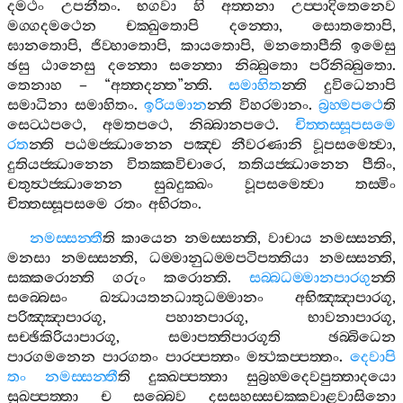
දමථං
උපනීතං
.
භගවා
හි
අත‍්තනා
උප‍්පාදිතෙනෙව
මග‍්ගදමථෙන
චක‍්ඛුතොපි
දන‍්තො
,
සොතතොපි
,
ඝානතොපි
,
ජිව‍්හාතොපි
,
කායතොපි
,
මනතොපීති
ඉමෙසු
ඡසු
ඨානෙසු
දන‍්තො
සන‍්තො
නිබ‍්බුතො
පරිනිබ‍්බුතො
.
තෙනාහ
– “
අත‍්තදන‍්ත
”
න‍්ති
.
සමාහිත
න‍්ති
දුවිධෙනාපි
සමාධිනා
සමාහිතං
.
ඉරියමාන
න‍්ති
විහරමානං
.
බ්‍රහ‍්මපථෙ
ති
සෙට‍්ඨපථෙ
,
අමතපථෙ
,
නිබ‍්බානපථෙ
.
චිත‍්තස‍්සූපසමෙ
රත
න‍්ති
පඨමජ‍්ඣානෙන
පඤ‍්ච
නීවරණානි
වූපසමෙත්‍වා
,
දුතියජ‍්ඣානෙන
විතක‍්කවිචාරෙ
,
තතියජ‍්ඣානෙන
පීතිං
,
චතුත්‍ථජ‍්ඣානෙන
සුඛදුක‍්ඛං
වූපසමෙත්‍වා
තස‍්මිං
චිත‍්තස‍්සූපසමෙ
රතං
අභිරතං
.
නමස‍්සන‍්තී
ති
කායෙන
නමස‍්සන‍්ති
,
වාචාය
නමස‍්සන‍්ති
,
මනසා
නමස‍්සන‍්ති
,
ධම‍්මානුධම‍්මපටිපත‍්තියා
නමස‍්සන‍්ති
,
සක‍්කරොන‍්ති
ගරුං
කරොන‍්ති
.
සබ‍්බධම‍්මානපාරගු
න‍්ති
සබ‍්බෙසං
ඛන්‍ධායතනධාතුධම‍්මානං
අභිඤ‍්ඤාපාරගූ
,
පරිඤ‍්ඤාපාරගූ
,
පහානපාරගූ
,
භාවනාපාරගූ
,
සච‍්ඡිකිරියාපාරගූ
,
සමාපත‍්තිපාරගූති
ඡබ‍්බිධෙන
පාරගමනෙන
පාරගතං
පාරප‍්පත‍්තං
මත්‍ථකප‍්පත‍්තං
.
දෙවාපි
තං
නමස‍්සන‍්තී
ති
දුක‍්ඛප‍්පත‍්තා
සුබ්‍රහ‍්මදෙවපුත‍්තාදයො
සුඛප‍්පත‍්තා
ච
සබ‍්බෙව
දසසහස‍්සචක‍්කවාළවාසිනො