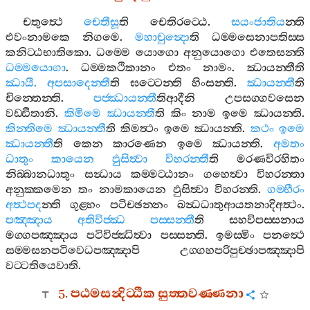
චතුත්‍ථෙ
චෙතීසූ
ති
චෙතිරට‍්ඨෙ
.
සයංජාතිය
න‍්ති
එවංනාමකෙ
නිගමෙ
.
මහාචුන්‍දො
ති
ධම‍්මසෙනාපතිස‍්ස
කනිට‍්ඨභාතිකො
.
ධම‍්මෙ
යොගො
අනුයොගො
එතෙසන‍්ති
ධම‍්මයොගා
.
ධම‍්මකථිකානං
එතං
නාමං
.
ඣායන‍්තීති
ඣායී
.
අපසාදෙන‍්තී
ති
ඝට‍්ටෙන‍්ති
හිංසන‍්ති
.
ඣායන‍්තී
ති
චින‍්තෙන‍්ති
.
පජ‍්ඣායන‍්තී
තිආදීනි
උපසග‍්ගවසෙන
වඩ‍්ඪිතානි
.
කිමිමෙ
ඣායන‍්තී
ති
කිං
නාම
ඉමෙ
ඣායන‍්ති
.
කින‍්තිමෙ
ඣායන‍්තී
ති
කිමත්‍ථං
ඉමෙ
ඣායන‍්ති
.
කථං
ඉමෙ
ඣායන‍්තී
ති
කෙන
කාරණෙන
ඉමෙ
ඣායන‍්ති
.
අමතං
ධාතුං
කායෙන
ඵුසිත්‍වා
විහරන‍්තී
ති
මරණවිරහිතං
නිබ‍්බානධාතුං
සන්‍ධාය
කම‍්මට‍්ඨානං
ගහෙත්‍වා
විහරන‍්තා
අනුක‍්කමෙන
තං
නාමකායෙන
ඵුසිත්‍වා
විහරන‍්ති
.
ගම‍්භීරං
අත්‍ථපද
න‍්ති
ගුළ‍්හං
පටිච‍්ඡන‍්නං
ඛන්‍ධධාතුආයතනාදිඅත්‍ථං
.
පඤ‍්ඤාය
අතිවිජ‍්ඣ
පස‍්සන‍්තී
ති
සහවිපස‍්සනාය
මග‍්ගපඤ‍්ඤාය
පටිවිජ‍්ඣිත්‍වා
පස‍්සන‍්ති
.
ඉමස‍්මිං
පනත්‍ථෙ
සම‍්මසනපටිවෙධපඤ‍්ඤාපි
උග‍්ගහපරිපුච‍්ඡාපඤ‍්ඤාපි
වට‍්ටතියෙවාති
.
5.
පඨමසන්‍දිට‍්ඨික
සුත‍්තවණ‍්ණනා