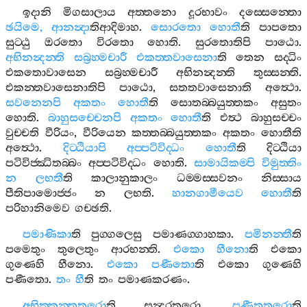
ඉදානි
මිගසාලාය
අත‍්තනො
දූරභාවං
දස‍්සෙන‍්තො
ඡයිමෙ
,
ආනන්‍දා
තිආදිමාහ
.
සොරතො
හොතී
ති
පාපතො
සුට‍්ඨු
ඔරතො
විරතො
හොති
.
සුරතොතිපි
පාඨො
.
අභිනන්‍දන‍්ති
සබ්‍රහ‍්මචාරී
එකත‍්තවාසෙනා
ති
තෙන
සද‍්ධිං
එකතොවාසෙන
සබ්‍රහ‍්මචාරී
අභිනන්‍දන‍්ති
තුස‍්සන‍්ති
.
එකන‍්තවාසෙනාතිපි
පාඨො
,
සතතවාසෙනාති
අත්‍ථො
.
සවනෙනපි
අකතං
හොතී
ති
සොතබ‍්බයුත‍්තකං
අසුතං
හොති
.
බාහුසච‍්චෙනපි
අකතං
හොතී
ති
එත්‍ථ
බාහුසච‍්චං
වුච‍්චති
වීරියං
,
වීරියෙන
කත‍්තබ‍්බයුත‍්තකං
අකතං
හොතීති
අත්‍ථො
.
දිට‍්ඨියාපි
අප‍්පටිවිද‍්ධං
හොතී
ති
දිට‍්ඨියා
පටිවිජ‍්ඣිතබ‍්බං
අප‍්පටිවිද‍්ධං
හොති
.
සාමායිකම‍්පි
විමුත‍්තිං
න
ලභතී
ති
කාලානුකාලං
ධම‍්මස‍්සවනං
නිස‍්සාය
පීතිපාමොජ‍්ජං
න
ලභති
.
හානගාමීයෙව
හොතී
ති
පරිහානිමෙව
ගච‍්ඡති
.
පමාණිකා
ති
පුග‍්ගලෙසු
පමාණග‍්ගාහකා
.
පමිනන‍්තී
ති
පමෙතුං
තුලෙතුං
ආරභන‍්ති
.
එකො
හීනො
ති
එකො
ගුණෙහි
හීනො
.
එකො
පණීතො
ති
එකො
ගුණෙහි
පණීතො
.
තං
හී
ති
තං
පමාණකරණං
.
අභික‍්කන‍්තතරො
ති
සුන්‍දරතරො
.
පණීතතරො
ති