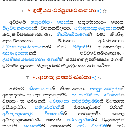
8.
ඉන්‍ද්‍රියසංවරසුත‍්තවණ‍්ණනා
අට‍්ඨමෙ
හතූපනිසං
හොතී
ති
හතූපනිස‍්සයං
හොති
.
සීලවිපන‍්නස‍්සා
ති
විපන‍්නසීලස‍්ස
.
යථාභූතඤාණදස‍්සන
න‍්ති
තරුණවිපස‍්සනාඤාණං
.
නිබ‍්බිදාවිරාගො
ති
එත්‍ථ
නිබ‍්බිදා
බලවවිපස‍්සනා
,
විරාගො
අරියමග‍්ගො
.
විමුත‍්තිඤාණදස‍්සන
න‍්ති
එත්‍ථ
විමුත‍්තී
ති
අරහත‍්තඵලං
,
ඤාණදස‍්සන
න‍්ති
පච‍්චවෙක‍්ඛණඤාණං
.
උපනිස‍්සයසම‍්පන‍්නං
හොතී
ති
සම‍්පන‍්නඋපනිස‍්සයං
හොති
.
ඉමස‍්මිං
සුත‍්තෙ
සීලානුරක‍්ඛණඉන්‍ද්‍රියසංවරො
කථිතො
.
9.
ආනන්‍ද
සුත‍්තවණ‍්ණනා
නවමෙ
කිත‍්තාවතා
ති
කිත‍්තකෙන
.
අස‍්සුතඤ‍්චෙවා
ති
අඤ‍්ඤස‍්මිං
කාලෙ
අස‍්සුතපුබ‍්බං
.
න
සම‍්මොසං
ගච‍්ඡන‍්තී
ති
විනාසං
න
ගච‍්ඡන‍්ති
.
චෙතසො
සම‍්ඵුට‍්ඨපුබ‍්බා
ති
චිත‍්තෙන
ඵුසිතපුබ‍්බා
.
සමුදාචරන‍්තී
ති
මනොද‍්වාරෙ
චරන‍්ති
.
අවිඤ‍්ඤාතඤ‍්ච
විජානාතී
ති
අඤ‍්ඤස‍්මිං
කාලෙ
අවිඤ‍්ඤාතකාරණං
ජානාති
.
පරියාපුණාතී
ති
වළඤ‍්ජෙති
කථෙති
.
දෙසෙතී
ති
පකාසෙති
.
පරං
වාචෙතී
ති
පරං