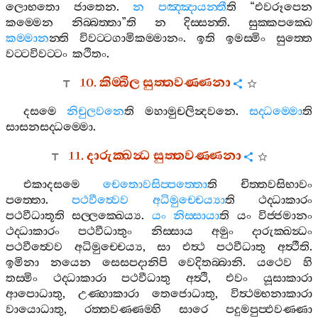
ලොභතො
ජාතෙන
.
න
පඤ‍්ඤායන‍්තී
ති
“
එවරූපෙන
කම‍්මෙන
නිබ‍්බත‍්තා
”
ති
න
දිස‍්සන‍්ති
.
සුක‍්කපක‍්ඛෙ
කම‍්මාන
න‍්ති
විවට‍්ටගාමිකම‍්මානං
.
ඉති
ඉමස‍්මිං
සුත‍්තෙ
වට‍්ටවිවට‍්ටං
කථිතං
.
10.
කිම‍්බිල
සුත‍්තවණ‍්ණනා
දසමෙ
නිචුලවනෙ
ති
මහාමුචලින්‍දවනෙ
.
සද‍්ධම‍්මො
ති
සාසනසද‍්ධම‍්මො
.
11.
දාරුක‍්ඛන්‍ධ
සුත‍්තවණ‍්ණනා
එකාදසමෙ
චෙතොවසිප‍්පත‍්තො
ති
චිත‍්තවසිභාවං
පත‍්තො
.
පථවීත්‍වෙව
අධිමුච‍්චෙය්‍යා
ති
ථද‍්ධාකාරං
පථවීධාතූති
සල‍්ලක‍්ඛෙය්‍ය
.
යං
නිස‍්සායා
ති
යං
විජ‍්ජමානං
ථද‍්ධාකාරං
පථවීධාතුං
නිස‍්සාය
අමුං
දාරුක‍්ඛන්‍ධං
පථවීත්‍වෙව
අධිමුච‍්චෙය්‍ය
,
සා
එත්‍ථ
පථවීධාතු
අත්‍ථීති
.
ඉමිනා
නයෙන
සෙසපදානිපි
වෙදිතබ‍්බානි
.
යථෙව
හි
තස‍්මිං
ථද‍්ධාකාරා
පථවීධාතු
අත්‍ථි
,
එවං
යූසාකාරා
ආපොධාතු
,
උණ‍්හාකාරා
තෙජොධාතු
,
විත්‍ථම‍්භනාකාරා
වායොධාතු
,
රත‍්තවණ‍්ණම‍්හි
සාරෙ
පදුමපුප‍්ඵවණ‍්ණා