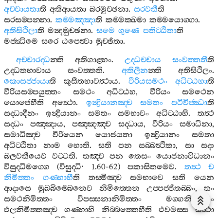
අච‍්චායතා
ති
අතිආයතා
ඛරමුච‍්ඡනා
.
සරවතී
ති
සරසම‍්පන‍්නා
.
කම‍්මඤ‍්ඤා
ති
කම‍්මක‍්ඛමා
කම‍්මයොග‍්ගා
.
අතිසිථිලා
ති
මන්‍දමුච‍්ඡනා
.
සමෙ
ගුණෙ
පතිට‍්ඨිතා
ති
මජ‍්ඣිමෙ
සරෙ
ඨපෙත්‍වා
මුච‍්ඡිතා
.
අච‍්චාරද‍්ධ
න‍්ති
අතිගාළ‍්හං
.
උද‍්ධච‍්චාය
සංවත‍්තතී
ති
උද‍්ධතභාවාය
සංවත‍්තති
.
අතිලීන
න‍්ති
අතිසිථිලං
.
කොසජ‍්ජායා
ති
කුසීතභාවත්‍ථාය
.
වීරියසමථං
අධිට‍්ඨහා
ති
වීරියසම‍්පයුත‍්තං
සමථං
අධිට‍්ඨහ
,
වීරියං
සමථෙන
යොජෙහීති
අත්‍ථො
.
ඉන්‍ද්‍රියානඤ‍්ච
සමතං
පටිවිජ‍්ඣා
ති
සද‍්ධාදීනං
ඉන්‍ද්‍රියානං
සමතං
සමභාවං
අධිට‍්ඨාහි
.
තත්‍ථ
සද‍්ධං
පඤ‍්ඤාය
,
පඤ‍්ඤඤ‍්ච
සද‍්ධාය
,
වීරියං
සමාධිනා
,
සමාධිඤ‍්ච
වීරියෙන
යොජයතා
ඉන්‍ද්‍රියානං
සමතා
අධිට‍්ඨිතා
නාම
හොති
.
සති
පන
සබ‍්බත්‍ථිකා
,
සා
සදා
බලවතීයෙව
වට‍්ටති
.
තඤ‍්ච
පන
තෙසං
යොජනාවිධානං
විසුද‍්ධිමග‍්ගෙ
(
විසුද‍්ධි
· 1.60-62)
පකාසිතමෙව
.
තත්‍ථ
ච
නිමිත‍්තං
ගණ‍්හාහී
ති
තස‍්මිඤ‍්ච
සමභාවෙ
සති
යෙන
ආදාසෙ
මුඛබිම‍්බෙනෙව
නිමිත‍්තෙන
උප‍්පජ‍්ජිතබ‍්බං
,
තං
සමථනිමිත‍්තං
විපස‍්සනානිමිත‍්තං
මග‍්ගනිමිත‍්තං
ඵලනිමිත‍්තඤ‍්ච
ගණ‍්හාහි
නිබ‍්බත‍්තෙහීති
එවමස‍්ස
සත්‍ථා