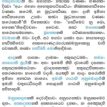
එතදවොචා
ති
තං
මහාජනං
හත්‍ථිස‍්ස
වණ‍්ණං
භණන‍්තං
දිස‍්වා
“
අයං
ජනො
අහෙතුකපටිසන්‍ධියං
නිබ‍්බත‍්තහත්‍ථිනො
වණ‍්ණං
කථෙති
,
න
බුද‍්ධහත්‍ථිස‍්ස
.
අහං
දානි
ඉමිනා
හත්‍ථිනාගෙන
උපමං
කත්‍වා
බුද‍්ධනාගස‍්ස
වණ‍්ණං
කථෙස‍්සාමී
”
ති
චින‍්තෙත්‍වා
එතං
“
හත්‍ථිමෙව
නු
ඛො
,
භන‍්තෙ
”
තිආදිවචනං
අවොච
.
තත්‍ථ
මහන‍්ත
න‍්ති
ආරොහසම‍්පන‍්නං
.
බ්‍රහන‍්ත
න‍්ති
පරිණාහසම‍්පන‍්නං
.
එවමාහා
ති
එවං
වදති
.
අථ
භගවා
යස‍්මා
අයං
නාගසද‍්දො
හත්‍ථිම‍්හිචෙව
අස‍්සගොණඋරගරුක‍්ඛමනුස‍්සෙසු
චාපි
පවත‍්තති
,
තස‍්මා
හත්‍ථිම‍්පි
ඛො
තිආදිමාහ
.
ආගු
න‍්ති
පාපකං
ලාමකං
අකුසලධම‍්මං
.
තමහං
නාගොති
බ්‍රූමී
ති
තං
අහං
ඉමෙහි
තීහි
ද‍්වාරෙහි
දසන‍්නං
අකුසලකම‍්මපථානං
ද‍්වාදසන‍්නඤ‍්ච
අකුසලචිත‍්තානං
අකරණතො
නාගොති
වදාමි
.
අයඤ‍්හි
න
ආගුං
කරොතීති
ඉමිනා
අත්‍ථෙන
නාගො
.
ඉමාහි
ගාථාහි
අනුමොදාමී
ති
ඉමාහි
චතුසට‍්ඨිපදාහි
සොළසහි
ගාථාහි
අනුමොදාමි
අභිනන්‍දාමි
.
මනුස‍්සභූත
න‍්ති
දෙවාදිභාවං
අනුපගන‍්ත්‍වා
මනුස‍්සමෙව
භූතං
.
අත‍්තදන‍්ත
න‍්ති
අත‍්තනායෙව
දන‍්තං
,
න
අඤ‍්ඤෙහි