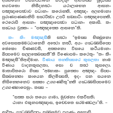
අත‍්තනො
වසනට‍්ඨානෙ
ඔවදිතුං
ආගතස‍්ස
බුද‍්ධස‍්ස
භගවතො
නිසීදනත්‍ථං
යථාලාභෙන
ආසනං
පඤ‍්ඤාපෙත්‍වාව
පධානං
කරොන‍්ති
,
අඤ‍්ඤං
අලභමානා
පුරාණපණ‍්ණානිපි
සන්‍ථරිත්‍වා
උපරි
සඞ‍්ඝාටිං
පඤ‍්ඤපෙන‍්ති
.
ථෙරොපි
ආසනං
පඤ‍්ඤාපෙත්‍වා
පධානං
අකාසි
.
තං
සන්‍ධාය
වුත‍්තං
– “
පඤ‍්ඤත‍්තෙ
ආසනෙ
”
ති
.
තං
කිං
මඤ‍්ඤසී
ති
සත්‍ථා
“
ඉමස‍්ස
භික‍්ඛුනො
අවසෙසකම‍්මට‍්ඨානෙහි
අත්‍ථො
නත්‍ථි
,
අයං
ගන්‍ධබ‍්බසිප‍්පෙ
ඡෙකො
චිණ‍්ණවසී
,
අත‍්තනො
විසයෙ
කථියමානං
ඛිප‍්පමෙව
සල‍්ලක‍්ඛෙස‍්සතී
”
ති
වීණොපමං
කථෙතුං
“
තං
කිං
මඤ‍්ඤසී
”
තිආදිමාහ
.
වීණාය
තන‍්තිස‍්සරෙ
කුසලතා
නාම
වීණාය
වාදනකුසලතා
,
සො
ච
තත්‍ථ
කුසලො
.
මාතාපිතරො
හිස‍්ස
“
අම‍්හාකං
පුත‍්තො
අඤ‍්ඤං
සිප‍්පං
සික‍්ඛන‍්තො
කායෙන
කිලමිස‍්සති
,
ඉදං
පන
සයනෙ
නිසින‍්නෙනෙව
සක‍්කා
උග‍්ගණ‍්හිතු
”
න‍්ති
ගන්‍ධබ‍්බසිප‍්පමෙව
උග‍්ගණ‍්හාපෙසුං
.
තස‍්ස
–
“
සත‍්ත
සරා
තයො
ගාමා
,
මුච‍්ඡනා
එකවීසති
;
ඨානා
එකූනපඤ‍්ඤාස
,
ඉච‍්චෙතෙ
සරමණ‍්ඩලා
”
ති
. –
ආදිකං
ගන්‍ධබ‍්බසිප‍්පං
සබ‍්බමෙව
පගුණං
අහොසි
.