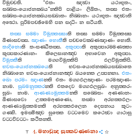
විමුච‍්චති
. “
එතං
ඤත්‍වා
යථාභූතං
,
සබ‍්බසංයොජනක‍්ඛය
”
න‍්තිපි
පාළියං
ලිඛිතං
,
තස‍්ස
එතං
සබ‍්බසංයොජනක‍්ඛයසඞ‍්ඛාතං
නිබ‍්බානං
යථාභූතං
ඤත්‍වාති
අත්‍ථො
.
පුරිමපච‍්ඡිමෙහි
පන
සද‍්ධිං
න
ඝටීයති
.
තස‍්ස
සම‍්මා
විමුත‍්තස‍්සා
ති
තස‍්ස
සම‍්මා
විමුත‍්තස‍්ස
ඛීණාසවස‍්ස
.
ඤාණං
හොතී
ති
පච‍්චවෙක‍්ඛණඤාණං
හොති
.
තාදිනො
ති
තංසණ‍්ඨිතස‍්ස
.
අකුප‍්පා
ති
අකුප‍්පාරම‍්මණත‍්තා
කුප‍්පකාරණානං
කිලෙසානඤ‍්ච
අභාවෙන
අකුප‍්පා
.
විමුත‍්තී
ති
මග‍්ගවිමුත‍්තිපි
ඵලවිමුත‍්තිපි
.
භවසංයොජනක‍්ඛයෙ
ති
භවසංයොජනක‍්ඛයසඞ‍්ඛාතෙ
නිබ‍්බානෙ
භවසංයොජනානඤ‍්ච
ඛයන‍්තෙ
උප‍්පන‍්නා
.
එතං
ඛො
පරමං
ඤාණ
න‍්ති
එතං
මග‍්ගඵලඤාණං
පරමඤාණං
නාම
.
සුඛමනුත‍්තර
න‍්ති
එතදෙව
මග‍්ගඵලසුඛං
අනුත‍්තරං
සුඛං
නාම
.
ආණණ්‍යමුත‍්තම
න‍්ති
සබ‍්බෙසං
අණණානං
ඛීණාසවො
උත‍්තමඅණණො
,
තස‍්මා
අරහත‍්තඵලං
ආණණ්‍යමුත‍්තමන‍්ති
අරහත‍්තඵලෙන
දෙසනාය
කූටං
ගණ‍්හි
.
ඉමස‍්මිඤ‍්ච
සුත‍්තෙ
වට‍්ටමෙව
කථෙත්‍වා
ගාථාසු
වට‍්ටවිවට‍්ටං
කථිතන‍්ති
.
4.
මහාචුන්‍ද
සුත‍්තවණ‍්ණනා