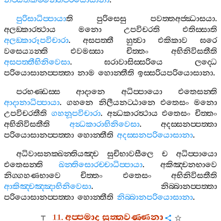
නිට‍්ඨිතකම‍්මන‍්තපරියොසානා
.
පුරිසාධිප‍්පායා
ති
පුරිසෙසු
පවත‍්තඅජ‍්ඣාසයා
.
අලඞ‍්කාරත්‍ථාය
මනො
උපවිචරති
එතිස‍්සාති
අලඞ‍්කාරූපවිචාරා
.
අසපත‍්තී
හුත්‍වා
එකිකාව
ඝරෙ
වසෙය්‍යන‍්ති
එවමස‍්සා
චිත‍්තං
අභිනිවිසතීති
අසපත‍්තීභිනිවෙසා
.
ඝරාවාසිස‍්සරියෙ
ලද‍්ධෙ
පරියොසානප‍්පත‍්තා
නාම
හොන‍්තීති
ඉස‍්සරියපරියොසානා
.
පරභණ‍්ඩස‍්ස
ආදානෙ
අධිප‍්පායො
එතෙසන‍්ති
ආදානාධිප‍්පායා
.
ගහනෙ
නිලීයනට‍්ඨානෙ
එතෙසං
මනො
උපවිචරතීති
ගහනූපවිචාරා
.
අන්‍ධකාරත්‍ථාය
එතෙසං
චිත‍්තං
අභිනිවිසතීති
අන්‍ධකාරාභිනිවෙසා
.
අදස‍්සනප‍්පත‍්තා
පරියොසානප‍්පත‍්තා
හොන‍්තීති
අදස‍්සනපරියොසානා
.
අධිවාසනක‍්ඛන‍්තියඤ‍්ච
සුචිභාවසීලෙ
ච
අධිප‍්පායො
එතෙසන‍්ති
ඛන‍්තිසොරච‍්චාධිප‍්පායා
.
අකිඤ‍්චනභාවෙ
නිග‍්ගහණභාවෙ
චිත‍්තං
එතෙසං
අභිනිවිසතීති
ආකිඤ‍්චඤ‍්ඤාභිනිවෙසා
.
නිබ‍්බානප‍්පත‍්තා
පරියොසානප‍්පත‍්තා
හොන‍්තීති
නිබ‍්බානපරියොසානා
.
11.
අප‍්පමාද
සුත‍්තවණ‍්ණනා