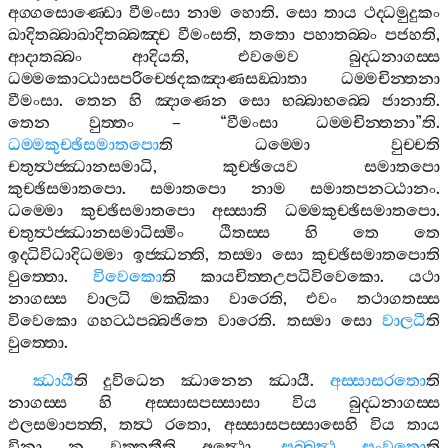
අග‍්ගසොණ‍්ඩො
වීමංසා
නාම
හොති
.
සො
තාය
ථද‍්ධමුදුකං
ඛාදිතබ‍්බාඛාදිතබ‍්බඤ‍්ච
වීමංසති
,
තතො
පහාතබ‍්බං
පජහති
,
ආදාතබ‍්බං
ආදියති
,
එවමෙව
බුද‍්ධනාගස‍්ස
ධම‍්මකොට‍්ඨාසපරිච‍්ඡෙදකඤාණසඞ‍්ඛාතා
ධම‍්මචින‍්තනා
වීමංසා
.
තෙන
හි
ඤාණෙන
සො
භබ‍්බාභබ‍්බෙ
ජානාති
.
තෙන
වුත‍්තං
– “
වීමංසා
ධම‍්මචින‍්තනා
”
ති
.
ධම‍්මකුච‍්ඡිසමාතපො
ති
ධම‍්මො
වුච‍්චති
චතුත්‍ථජ‍්ඣානසමාධි
,
කුච‍්ඡියෙව
සමාතපො
කුච‍්ඡිසමාතපො
.
සමාතපො
නාම
සමාතපනට‍්ඨානං
.
ධම‍්මො
කුච‍්ඡිසමාතපො
අස‍්සාති
ධම‍්මකුච‍්ඡිසමාතපො
.
චතුත්‍ථජ‍්ඣානසමාධිස‍්මිං
ඨිතස‍්ස
හි
තෙ
තෙ
ඉද‍්ධිවිධාදිධම‍්මා
ඉජ‍්ඣන‍්ති
,
තස‍්මා
සො
කුච‍්ඡිසමාතපොති
වුත‍්තො
.
විවෙකො
ති
කායචිත‍්තඋපධිවිවෙකො
.
යථා
නාගස‍්ස
වාලධි
මක‍්ඛිකා
වාරෙති
,
එවං
තථාගතස‍්ස
විවෙකො
ගහට‍්ඨපබ‍්බජිතෙ
වාරෙති
.
තස‍්මා
සො
වාලධී
ති
වුත‍්තො
.
ඣායී
ති
දුවිධෙන
ඣානෙන
ඣායී
.
අස‍්සාසරතො
ති
නාගස‍්ස
හි
අස‍්සාසපස‍්සාසා
විය
බුද‍්ධනාගස‍්ස
ඵලසමාපත‍්ති
,
තත්‍ථ
රතො
,
අස‍්සාසපස‍්සාසෙහි
විය
තාය
විනා
න
වත‍්තතීති
අත්‍ථො
.
සබ‍්බත්‍ථ
සංවුතො
ති