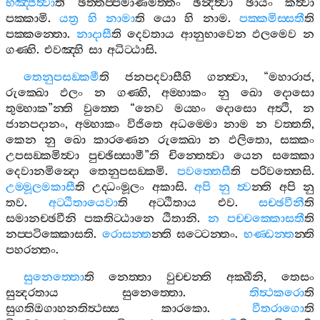
භඤ‍්ජිත්‍වා
ති
ඡත‍්තප‍්පමාණමත‍්තං
ඡින්‍දිත්‍වා
ඡායං
කත්‍වා
පක‍්කාමි
.
යත්‍ර
හි
නාමා
ති
යො
හි
නාම
.
පක‍්කමිස‍්සතී
ති
පක‍්කන‍්තො
.
නාදාසී
ති
දෙවතාය
ආනුභාවෙන
ඵලමෙව
න
ගණ‍්හි
.
එවඤ‍්හි
සා
අධිට‍්ඨාසි
.
තෙනුපසඞ‍්කමී
ති
ජනපදවාසීහි
ගන‍්ත්‍වා
, “
මහාරාජ
,
රුක‍්ඛො
ඵලං
න
ගණ‍්හි
,
අම‍්හාකං
නු
ඛො
දොසො
තුම‍්හාක
”
න‍්ති
වුත‍්තෙ
“
නෙව
මය‍්හං
දොසො
අත්‍ථි
,
න
ජානපදානං
,
අම‍්හාකං
විජිතෙ
අධම‍්මො
නාම
න
වත‍්තති
,
කෙන
නු
ඛො
කාරණෙන
රුක‍්ඛො
න
ඵලිතො
,
සක‍්කං
උපසඞ‍්කමිත්‍වා
පුච‍්ඡිස‍්සාමී
”
ති
චින‍්තෙත්‍වා
යෙන
සක‍්කො
දෙවානමින්‍දො
තෙනුපසඞ‍්කමි
.
පවත‍්තෙසී
ති
පරිවත‍්තෙසි
.
උම‍්මූලමකාසී
ති
උද‍්ධංමූලං
අකාසි
.
අපි
නු
ත්‍ව
න‍්ති
අපි
නු
තව
.
අට‍්ඨිතායෙවා
ති
අට‍්ඨිතාය
එව
.
සච‍්ඡවීනී
ති
සමානච‍්ඡවීනි
පකතිට‍්ඨානෙ
ඨිතානි
.
න
පච‍්චක‍්කොසතී
ති
නප‍්පටික‍්කොසති
.
රොසන‍්ත
න‍්ති
ඝට‍්ටෙන‍්තං
.
භණ‍්ඩන‍්ත
න‍්ති
පහරන‍්තං
.
සුනෙත‍්තො
ති
නෙත‍්තා
වුච‍්චන‍්ති
අක‍්ඛීනි
,
තෙසං
සුන්‍දරතාය
සුනෙත‍්තො
.
තිත්‍ථකරො
ති
සුගතිඔගාහනතිත්‍ථස‍්ස
කාරකො
.
වීතරාගො
ති