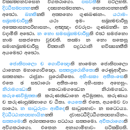
වික‍්ඛම‍්භනවසෙන
විගතරාගො
.
පසවතී
ති
පටිලභති
.
දිට‍්ඨිසම‍්පන‍්න
න‍්ති
දස‍්සනසම‍්පන‍්නං
,
සොතාපන‍්නන‍්ති
අත්‍ථො
.
ඛන‍්ති
න‍්ති
අත‍්තනො
ගුණඛණනං
.
යථාමං
සබ්‍රහ‍්මචාරීසූ
ති
යථා
ඉමං
සබ්‍රහ‍්මචාරීසු
අක‍්කොසනපරිභාසනං
,
අඤ‍්ඤං
එවරූපං
ගුණඛන‍්තිං
න
වදාමීති
අත්‍ථො
.
න
නො
සමසබ්‍රහ‍්මචාරීසූ
ති
එත්‍ථ
සමජනො
නාම
සකජනො
වුච‍්චති
.
තස‍්මා
න
නො
සකෙසු
සමානබ්‍රහ‍්මචාරීසු
චිත‍්තානි
පදුට‍්ඨානි
භවිස‍්සන‍්තීති
අයමෙත්‍ථ
අත්‍ථො
.
ජොතිපාලො
ච
ගොවින්‍දො
ති
නාමෙන
ජොතිපාලො
ඨානෙන
මහාගොවින්‍දො
.
සත‍්තපුරොහිතො
ති
රෙණුආදීනං
සත‍්තන‍්නං
රාජූනං
පුරොහිතො
.
අහිංසකා
අතීතංසෙ
ති
එතෙ
ඡ
සත්‍ථාරො
අතීතංසෙ
අහිංසකා
අහෙසුං
.
නිරාමගන්‍ධා
ති
කොධාමගන්‍ධෙන
නිරාමගන්‍ධා
.
කරුණෙවිමුත‍්තා
ති
කරුණජ‍්ඣානෙ
අධිමුත‍්තා
,
කරුණාය
ච
කරුණාපුබ‍්බභාගෙ
ච
ඨිතා
.
යෙතෙ
ති
එතෙ
,
අයමෙව
වා
පාඨො
.
න
සාධුරූපං
ආසීදෙ
ති
සාධුසභාවං
න
ඝට‍්ටෙය්‍ය
.
දිට‍්ඨිට‍්ඨානප‍්පහායින
න‍්ති
ද‍්වාසට‍්ඨිදිට‍්ඨිගතප‍්පහායිනං
.
සත‍්තමො
ති
අරහත‍්තතො
පට‍්ඨාය
සත‍්තමො
.
අවීතරාගො
ති
අවිගතරාගො
.
එතෙන
අනාගාමිභාවං
පටික‍්ඛිපති
.