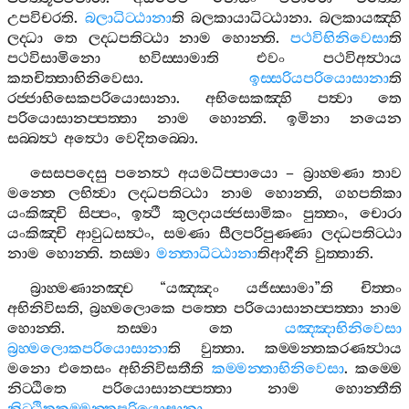
උපවිචරති
.
බලාධිට‍්ඨානා
ති
බලකායාධිට‍්ඨානා
.
බලකායඤ‍්හි
ලද‍්ධා
තෙ
ලද‍්ධපතිට‍්ඨා
නාම
හොන‍්ති
.
පථවිභිනිවෙසා
ති
පථවිසාමිනො
භවිස‍්සාමාති
එවං
පථවිඅත්‍ථාය
කතචිත‍්තාභිනිවෙසා
.
ඉස‍්සරියපරියොසානා
ති
රජ‍්ජාභිසෙකපරියොසානා
.
අභිසෙකඤ‍්හි
පත්‍වා
තෙ
පරියොසානප‍්පත‍්තා
නාම
හොන‍්ති
.
ඉමිනා
නයෙන
සබ‍්බත්‍ථ
අත්‍ථො
වෙදිතබ‍්බො
.
සෙසපදෙසු
පනෙත්‍ථ
අයමධිප‍්පායො
–
බ්‍රාහ‍්මණා
තාව
මන‍්තෙ
ලභිත්‍වා
ලද‍්ධපතිට‍්ඨා
නාම
හොන‍්ති
,
ගහපතිකා
යංකිඤ‍්චි
සිප‍්පං
,
ඉත්‍ථී
කුලදායජ‍්ජසාමිකං
පුත‍්තං
,
චොරා
යංකිඤ‍්චි
ආවුධසත්‍ථං
,
සමණා
සීලපරිපුණ‍්ණා
ලද‍්ධපතිට‍්ඨා
නාම
හොන‍්ති
.
තස‍්මා
මන‍්තාධිට‍්ඨානා
තිආදීනි
වුත‍්තානි
.
බ්‍රාහ‍්මණානඤ‍්ච
“
යඤ‍්ඤං
යජිස‍්සාමා
”
ති
චිත‍්තං
අභිනිවිසති
,
බ්‍රහ‍්මලොකෙ
පත‍්තෙ
පරියොසානප‍්පත‍්තා
නාම
හොන‍්ති
.
තස‍්මා
තෙ
යඤ‍්ඤාභිනිවෙසා
බ්‍රහ‍්මලොකපරියොසානා
ති
වුත‍්තා
.
කම‍්මන‍්තකරණත්‍ථාය
මනො
එතෙසං
අභිනිවිසතීති
කම‍්මන‍්තාභිනිවෙසා
.
කම‍්මෙ
නිට‍්ඨිතෙ
පරියොසානප‍්පත‍්තා
නාම
හොන‍්තීති