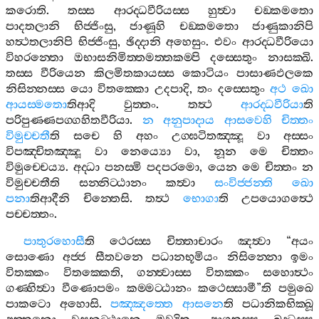
කරොති
.
තස‍්ස
ආරද‍්ධවීරියස‍්ස
හුත්‍වා
චඞ‍්කමතො
පාදතලානි
භිජ‍්ජිංසු
,
ජාණූහි
චඞ‍්කමතො
ජාණුකානිපි
හත්‍ථතලානිපි
භිජ‍්ජිංසු
,
ඡිද‍්දානි
අහෙසුං
.
එවං
ආරද‍්ධවීරියො
විහරන‍්තො
ඔභාසනිමිත‍්තමත‍්තකම‍්පි
දස‍්සෙතුං
නාසක‍්ඛි
.
තස‍්ස
වීරියෙන
කිලමිතකායස‍්ස
කොටියං
පාසාණඵලකෙ
නිසින‍්නස‍්ස
යො
විතක‍්කො
උදපාදි
,
තං
දස‍්සෙතුං
අථ
ඛො
ආයස‍්මතො
තිආදි
වුත‍්තං
.
තත්‍ථ
ආරද‍්ධවීරියා
ති
පරිපුණ‍්ණපග‍්ගහිතවීරියා
.
න
අනුපාදාය
ආසවෙහි
චිත‍්තං
විමුච‍්චතී
ති
සචෙ
හි
අහං
උග‍්ඝටිතඤ‍්ඤූ
වා
අස‍්සං
විපඤ‍්චිතඤ‍්ඤූ
වා
නෙය්‍යො
වා
,
නූන
මෙ
චිත‍්තං
විමුච‍්චෙය්‍ය
.
අද‍්ධා
පනස‍්මි
පදපරමො
,
යෙන
මෙ
චිත‍්තං
න
විමුච‍්චතීති
සන‍්නිට‍්ඨානං
කත්‍වා
සංවිජ‍්ජන‍්ති
ඛො
පනා
තිආදීනි
චින‍්තෙසි
.
තත්‍ථ
භොගා
ති
උපයොගත්‍ථෙ
පච‍්චත‍්තං
.
පාතුරහොසී
ති
ථෙරස‍්ස
චිත‍්තාචාරං
ඤත්‍වා
“
අයං
සොණො
අජ‍්ජ
සීතවනෙ
පධානභූමියං
නිසින‍්නො
ඉමං
විතක‍්කං
විතක‍්කෙති
,
ගන‍්ත්‍වාස‍්ස
විතක‍්කං
සහොත්‍ථං
ගණ‍්හිත්‍වා
වීණොපමං
කම‍්මට‍්ඨානං
කථෙස‍්සාමී
”
ති
පමුඛෙ
පාකටො
අහොසි
.
පඤ‍්ඤත‍්තෙ
ආසනෙ
ති
පධානිකභික‍්ඛූ