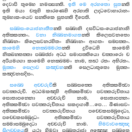
දෙවාපි
තුම‍්හෙ
නමස‍්සන‍්ති
.
ඉති
මෙ
අරහතො
සුත
න‍්ති
ඉති
මයා
චතූහි
කාරණෙහි
අරහාති
ලද‍්ධවොහාරානං
තුම‍්හාකංයෙව
සන‍්තිකෙ
සුතන‍්ති
දීපෙති
.
සබ‍්බසංයොජනාතීත
න‍්ති
සබ‍්බානි
දසවිධසංයොජනානි
අතික‍්කන‍්තං
.
වනා
නිබ‍්බනමාගත
න‍්ති
කිලෙසවනතො
නිබ‍්බනං
කිලෙසවනරහිතං
නිබ‍්බානං
ආගතං
සම‍්පත‍්තං
.
කාමෙහි
නෙක‍්ඛම‍්මරත
න‍්ති
දුවිධෙහි
කාමෙහි
නික‍්ඛන‍්තත‍්තා
පබ‍්බජ‍්ජා
අට‍්ඨ
සමාපත‍්තියො
චත‍්තාරො
ච
අරියමග‍්ගා
කාමෙහි
නෙක‍්ඛම‍්මං
නාම
,
තත්‍ථ
රතං
අභිරතං
.
මුත‍්තං
සෙලාව
කඤ‍්චන
න‍්ති
සෙලධාතුතො
මුත‍්තං
කඤ‍්චනසදිසං
.
සබ‍්බෙ
අච‍්චරුචී
ති
සබ‍්බසත‍්තෙ
අතික‍්කමිත්‍වා
පවත‍්තරුචි
.
අට‍්ඨමකඤ‍්හි
අතික‍්කමිත්‍වා
පවත‍්තරුචිතාය
සොතාපන‍්නො
අච‍්චරුචි
නාම
,
සොතාපන‍්නං
අතික‍්කමිත්‍වා
පවත‍්තරුචිතාය
සකදාගාමී
…
පෙ
…
ඛීණාසවං
අතික‍්කමිත්‍වා
පවත‍්තරුචිතාය
පච‍්චෙකසම‍්බුද‍්ධො
,
පච‍්චෙකසම‍්බුද‍්ධං
අතික‍්කමිත්‍වා
පවත‍්තරුචිතාය
සම‍්මාසම‍්බුද‍්ධො
අච‍්චරුචි
නාම
.
හිමවාවඤ‍්ඤෙ
සිලුච‍්චයෙ
ති
යථා
හිමවා
පබ‍්බතරාජා
අඤ‍්ඤෙ
පබ‍්බතෙ