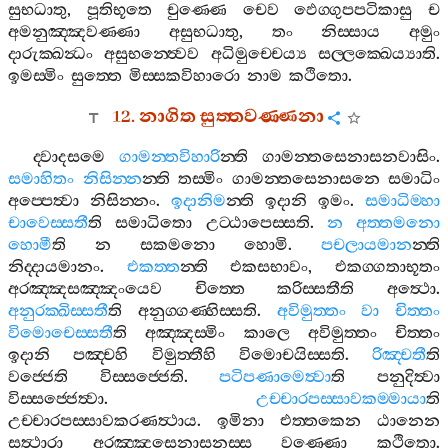
සුභධාතු
,
පූතිභූතෙ
චුණ‍්ණෙ
චෙව
ඵෙග‍්ගුපපටිකාසු
ච
අමනුඤ‍්ඤවණ‍්ණා
අසුභධාතු
,
තං
නිස‍්සාය
අමුං
දාරුක‍්ඛන්‍ධං
අසුභන‍්ත්‍වෙව
අධිමුච‍්චෙය්‍ය
සල‍්ලක‍්ඛෙය්‍යාති
.
ඉමස‍්මිං
සුත‍්තෙ
මිස‍්සකවිහාරො
නාම
කථිතො
.
12.
නාගිත
සුත‍්තවණ‍්ණනා
ද‍්වාදසමෙ
ගාමන‍්තවිහාරි
න‍්ති
ගාමන‍්තසෙනාසනවාසිං
.
සමාහිතං
නිසින‍්න
න‍්ති
තස‍්මිං
ගාමන‍්තසෙනාසනෙ
සමාධිං
අප‍්පෙත්‍වා
නිසින‍්නං
.
ඉදානිම
න‍්ති
ඉදානි
ඉමං
.
සමාධිම‍්හා
චාවෙස‍්සතී
ති
සමාධිතො
උට‍්ඨාපෙස‍්සති
.
න
අත‍්තමනො
හොමී
ති
න
සකමනො
හොමි
.
පචලායමාන
න‍්ති
නිද‍්දායමානං
.
එකත‍්ත
න‍්ති
එකසභාවං
,
එකග‍්ගතාභූතං
අරඤ‍්ඤසඤ‍්ඤංයෙව
චිත‍්තෙ
කරිස‍්සතීති
අත්‍ථො
.
අනුරක‍්ඛිස‍්සතී
ති
අනුග‍්ගණ‍්හිස‍්සති
.
අවිමුත‍්තං
වා
චිත‍්තං
විමොචෙස‍්සතී
ති
අඤ‍්ඤස‍්මිං
කාලෙ
අවිමුත‍්තං
චිත‍්තං
ඉදානි
පඤ‍්චහි
විමුත‍්තීහි
විමොචයිස‍්සති
.
රිඤ‍්චතී
ති
වජ‍්ජෙති
විස‍්සජ‍්ජෙති
.
පටිපණාමෙත්‍වා
ති
පනුදිත්‍වා
විස‍්සජ‍්ජෙත්‍වා
.
උච‍්චාරපස‍්සාවකම‍්මායා
ති
උච‍්චාරපස‍්සාවකරණත්‍ථාය
.
ඉමිනා
එත‍්තකෙන
ඨානෙන
සත්‍ථාරා
අරඤ‍්ඤසෙනාසනස‍්ස
වණ‍්ණො
කථිතො
.