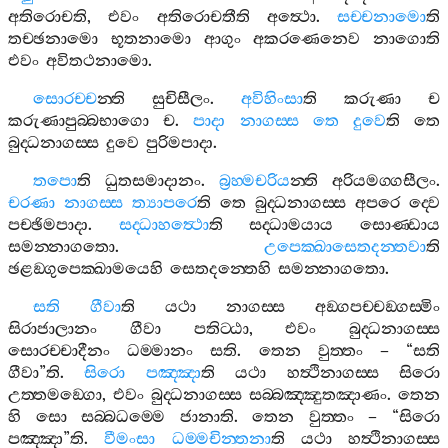
අතිරොචති
,
එවං
අතිරොචතීති
අත්‍ථො
.
සච‍්චනාමො
ති
තච‍්ඡනාමො
භූතනාමො
ආගුං
අකරණෙනෙව
නාගොති
එවං
අවිතථනාමො
.
සොරච‍්ච
න‍්ති
සුචිසීලං
.
අවිහිංසා
ති
කරුණා
ච
කරුණාපුබ‍්බභාගො
ච
.
පාදා
නාගස‍්ස
තෙ
දුවෙ
ති
තෙ
බුද‍්ධනාගස‍්ස
දුවෙ
පුරිමපාදා
.
තපො
ති
ධුතසමාදානං
.
බ්‍රහ‍්මචරිය
න‍්ති
අරියමග‍්ගසීලං
.
චරණා
නාගස‍්ස
ත්‍යාපරෙ
ති
තෙ
බුද‍්ධනාගස‍්ස
අපරෙ
ද‍්වෙ
පච‍්ඡිමපාදා
.
සද‍්ධාහත්‍ථො
ති
සද‍්ධාමයාය
සොණ‍්ඩාය
සමන‍්නාගතො
.
උපෙක‍්ඛාසෙතදන‍්තවා
ති
ඡළඞ‍්ගුපෙක‍්ඛාමයෙහි
සෙතදන‍්තෙහි
සමන‍්නාගතො
.
සති
ගීවා
ති
යථා
නාගස‍්ස
අඞ‍්ගපච‍්චඞ‍්ගස‍්මිං
සිරාජාලානං
ගීවා
පතිට‍්ඨා
,
එවං
බුද‍්ධනාගස‍්ස
සොරච‍්චාදීනං
ධම‍්මානං
සති
.
තෙන
වුත‍්තං
– “
සති
ගීවා
”
ති
.
සිරො
පඤ‍්ඤා
ති
යථා
හත්‍ථිනාගස‍්ස
සිරො
උත‍්තමඞ‍්ගො
,
එවං
බුද‍්ධනාගස‍්ස
සබ‍්බඤ‍්ඤුතඤාණං
.
තෙන
හි
සො
සබ‍්බධම‍්මෙ
ජානාති
.
තෙන
වුත‍්තං
– “
සිරො
පඤ‍්ඤා
”
ති
.
වීමංසා
ධම‍්මචින‍්තනා
ති
යථා
හත්‍ථිනාගස‍්ස