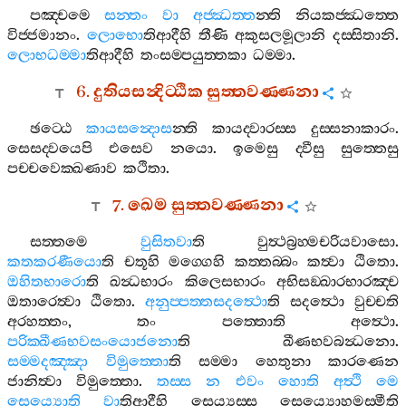
පඤ‍්චමෙ
සන‍්තං
වා
අජ‍්ඣත‍්ත
න‍්ති
නියකජ‍්ඣත‍්තෙ
විජ‍්ජමානං
.
ලොභො
තිආදීහි
තීණි
අකුසලමූලානි
දස‍්සිතානි
.
ලොභධම‍්මා
තිආදීහි
තංසම‍්පයුත‍්තකා
ධම‍්මා
.
6.
දුතියසන්‍දිට‍්ඨික
සුත‍්තවණ‍්ණනා
ඡට‍්ඨෙ
කායසන්‍දොස
න‍්ති
කායද‍්වාරස‍්ස
දුස‍්සනාකාරං
.
සෙසද‍්වයෙපි
එසෙව
නයො
.
ඉමෙසු
ද‍්වීසු
සුත‍්තෙසු
පච‍්චවෙක‍්ඛණාව
කථිතා
.
7.
ඛෙම
සුත‍්තවණ‍්ණනා
සත‍්තමෙ
වුසිතවා
ති
වුත්‍ථබ්‍රහ‍්මචරියවාසො
.
කතකරණීයො
ති
චතූහි
මග‍්ගෙහි
කත‍්තබ‍්බං
කත්‍වා
ඨිතො
.
ඔහිතභාරො
ති
ඛන්‍ධභාරං
කිලෙසභාරං
අභිසඞ‍්ඛාරභාරඤ‍්ච
ඔතාරෙත්‍වා
ඨිතො
.
අනුප‍්පත‍්තසදත්‍ථො
ති
සදත්‍ථො
වුච‍්චති
අරහත‍්තං
,
තං
පත‍්තොති
අත්‍ථො
.
පරික‍්ඛීණභවසංයොජනො
ති
ඛීණභවබන්‍ධනො
.
සම‍්මදඤ‍්ඤා
විමුත‍්තො
ති
සම‍්මා
හෙතුනා
කාරණෙන
ජානිත්‍වා
විමුත‍්තො
.
තස‍්ස
න
එවං
හොති
අත්‍ථි
මෙ
සෙය්‍යොති
වා
තිආදීහි
සෙය්‍යස‍්ස
සෙය්‍යොහමස‍්මීති