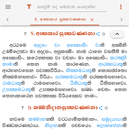
8. අත‍්තකාර සුත‍්තවණ‍්ණනා
8.
අත‍්තකාර
සුත‍්තවණ‍්ණනා
අට‍්ඨමෙ
අද‍්දසං
වා
අස‍්සොසිං
වා
ති
අක‍්ඛීනි
උම‍්මීලෙත්‍වා
මා
අද‍්දසං
,
අසුකස‍්මිං
නාම
ඨානෙ
වසතීති
මා
අස‍්සොසිං
,
කථෙන‍්තස‍්ස
වා
වචනං
මා
අස‍්සොසිං
.
කථඤ‍්හි
නාමා
ති
කෙන
නාම
කාරණෙන
.
ආරම‍්භධාතූ
ති
ආරභනවසෙන
පවත‍්තවීරියං
.
නික‍්කමධාතූ
ති
කොසජ‍්ජතො
නික‍්ඛමනසභාවං
වීරියං
.
පරක‍්කමධාතූ
ති
පරක‍්කමසභාවො
.
ථාමධාතූ
ති
ථාමසභාවො
.
ඨිතිධාතූ
ති
ඨිතිසභාවො
.
උපක‍්කමධාතූ
ති
උපක‍්කමසභාවො
.
සබ‍්බං
චෙතං
තෙන
තෙනාකාරෙන
පවත‍්තස‍්ස
වීරියස‍්සෙව
නාමං
.
9.
කම‍්මනිදානසුත‍්තවණ‍්ණනා
නවමෙ
කම‍්මාන
න‍්ති
වට‍්ටගාමිකම‍්මානං
.
සමුදයායා
ති
පිණ‍්ඩකරණත්‍ථාය
.
නිදාන
න‍්ති
පච‍්චයො
.
ලොභජෙනා
ති