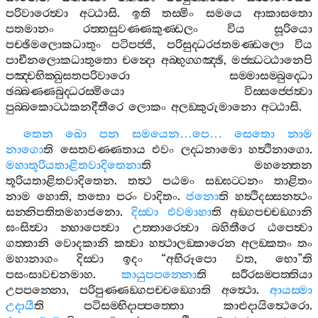
පරිවාරෙත්‍වා
අට‍්ඨාසි
.
ඉති
තස‍්මිං
සමයෙ
ආකාසතො
පතමානං
රත‍්තසුවණ‍්ණකුණ‍්ඩලං
විය
සූරියො
පච‍්ඡිමලොකධාතුං
පටිපජ‍්ජි
,
පරිසුද‍්ධරජතමණ‍්ඩලො
විය
පාචීනලොකධාතුතො
චන්‍දො
අබ‍්භුග‍්ගඤ‍්ඡි
,
මජ‍්ඣට‍්ඨානෙපි
පඤ‍්චභික‍්ඛුසතපරිවාරො
සම‍්මාසම‍්බුද‍්ධො
ඡබ‍්බණ‍්ණබුද‍්ධරස‍්මියො
විස‍්සජ‍්ජෙත්‍වා
පුබ‍්බකොට‍්ඨකනදීතීරෙ
ලොකං
අලඞ‍්කුරුමානො
අට‍්ඨාසි
.
තෙන
ඛො
පන
සමයෙන
…
පෙ
…
සෙතො
නාම
නාගො
ති
සෙතවණ‍්ණතාය
එවං
ලද‍්ධනාමො
හත්‍ථිනාගො
.
මහාතූරියතාළිතවාදිතෙනා
ති
මහන‍්තෙන
තූරියතාළිතවාදිතෙන
.
තත්‍ථ
පඨමං
සඞ‍්ඝට‍්ටනං
තාළිතං
නාම
හොති
,
තතො
පරං
වාදිතං
.
ජනො
ති
හත්‍ථිදස‍්සනත්‍ථං
සන‍්නිපතිතමහාජනො
.
දිස‍්වා
එවමාහා
ති
අඞ‍්ගපච‍්චඞ‍්ගානි
ඝංසිත්‍වා
න‍්හාපෙත්‍වා
උත‍්තාරෙත්‍වා
බහිතීරෙ
ඨපෙත්‍වා
ගත‍්තානි
වොදකානි
කත්‍වා
හත්‍ථාලඞ‍්කාරෙන
අලඞ‍්කතං
තං
මහානාගං
දිස‍්වා
ඉදං
“
අභිරූපො
වත
,
භො
”
ති
පසංසාවචනමාහ
.
කායුපපන‍්නො
ති
සරීරසම‍්පත‍්තියා
උපපන‍්නො
,
පරිපුණ‍්ණඞ‍්ගපච‍්චඞ‍්ගොති
අත්‍ථො
.
ආයස‍්මා
උදායී
ති
පටිසම‍්භිදාප‍්පත‍්තො
කාළුදායිත්‍ථෙරො
.