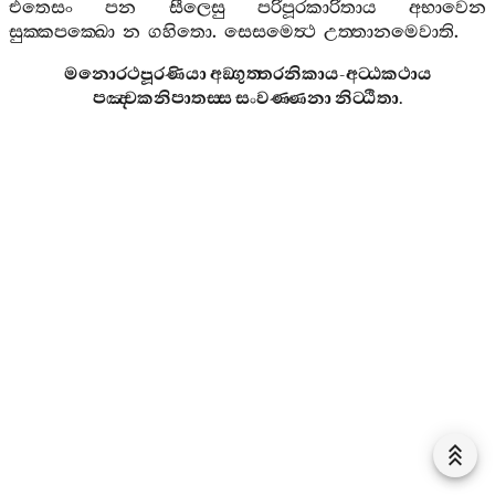
එතෙසං
පන
සීලෙසු
පරිපූරකාරිතාය
අභාවෙන
සුක‍්කපක‍්ඛො
න
ගහිතො
.
සෙසමෙත්‍ථ
උත‍්තානමෙවාති
.
මනොරථපූරණියා
අඞ‍්ගුත‍්තරනිකාය
-
අට‍්ඨකථාය
පඤ‍්චකනිපාතස‍්ස
සංවණ‍්ණනා
නිට‍්ඨිතා
.