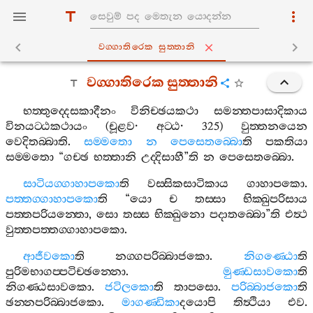
වග‍්ගාතිරෙක සුත‍්තානි
වග‍්ගාතිරෙක
සුත‍්තානි
භත‍්තුද‍්දෙසකාදීනං
විනිච‍්ඡයකථා
සමන‍්තපාසාදිකාය
විනයට‍්ඨකථායං
(
චූළව
·
අට‍්ඨ
· 325)
වුත‍්තනයෙන
වෙදිතබ‍්බාති
.
සම‍්මතො
න
පෙසෙතබ‍්බො
ති
පකතියා
සම‍්මතො
“
ගච‍්ඡ
භත‍්තානි
උද‍්දිසාහී
”
ති
න
පෙසෙතබ‍්බො
.
සාටියග‍්ගාහාපකො
ති
වස‍්සිකසාටිකාය
ගාහාපකො
.
පත‍්තග‍්ගාහාපකො
ති
“
යො
ච
තස‍්සා
භික‍්ඛුපරිසාය
පත‍්තපරියන‍්තො
,
සො
තස‍්ස
භික‍්ඛුනො
පදාතබ‍්බො
”
ති
එත්‍ථ
වුත‍්තපත‍්තග‍්ගාහාපකො
.
ආජීවකො
ති
නග‍්ගපරිබ‍්බාජකො
.
නිගණ‍්ඨො
ති
පුරිමභාගප‍්පටිච‍්ඡන‍්නො
.
මුණ‍්ඩසාවකො
ති
නිගණ‍්ඨසාවකො
.
ජටිලකො
ති
තාපසො
.
පරිබ‍්බාජකො
ති
ඡන‍්නපරිබ‍්බාජකො
.
මාගණ‍්ඩිකා
දයොපි
තිත්‍ථියා
එව
.