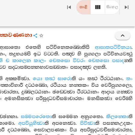
පාළි
සිංහල
‍්තවණ‍්ණනා
ආඝාතො
එතෙහි
පටිවිනෙතබ‍්බොතිපි
ආඝාතපටිවිනයා
.
නං
,
තදුභයම‍්පි
ඉධ
වට‍්ටති
.
පඤ‍්ච
හි
පුග‍්ගලා
පටිවිනයවත්‍ථූ
ි
ච
කාලෙන
කාලං
චෙතසො
විවරං
චෙතසො
පසාද
න‍්ති
චෙව
සද‍්ධාසම‍්පන‍්නභාවසඞ‍්ඛාතං
පසාදඤ‍්ච
ලභති
.
ති
අක‍්කමිත්‍වා
.
යො
තත්‍ථ
සාරො
ති
යං
තත්‍ථ
ථිරට‍්ඨානං
.
තං
ත‍්තාවිහාරී
දට‍්ඨබ‍්බො
,
රථියාය
නන‍්තකං
විය
වෙරිපුග‍්ගලො
,
සමාචාරතා
,
දුබ‍්බලට‍්ඨානං
ඡඩ‍්ඩෙත්‍වා
ථිරට‍්ඨානං
ආදාය
ගන‍්ත්‍වා
ං
අමනසිකත්‍වා
පරිසුද‍්ධවචීසමාචාරතං
මනසිකත්‍වා
වෙරිම‍්හි
ච‍්ඡන‍්නා
.
ඝම‍්මපරෙතො
ති
ඝම‍්මෙන
අනුගතො
.
කිලන‍්තො
ති
ුකාමො
.
අපවියූහිත්‍වා
ති
අපනෙත්‍වා
.
පිවිත්‍වා
ති
පසන‍්නඋදකං
රී
දට‍්ඨබ‍්බො
,
සෙවාලපණකං
විය
අපරිසුද‍්ධවචීසමාචාරතා
,