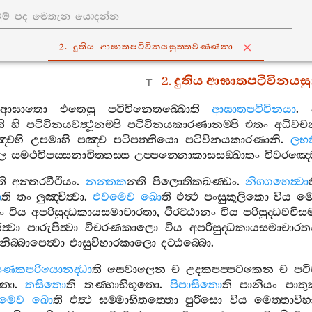
2. දුතිය ආඝාතපටිවිනයසුත‍්තවණ‍්ණනා
2.
දුතිය
ආඝාතපටිවිනයසුත
ආඝාතො
එතෙසු
පටිවිනෙතබ‍්බොති
ආඝාතපටිවිනයා
.
ි
හි
පටිවිනයවත්‍ථූනම‍්පි
පටිවිනයකාරණානම‍්පි
එතං
අධිවච
‍්චහි
උපමාහි
පඤ‍්ච
පටිපත‍්තියො
පටිවිනයකාරණානි
.
ලභත
ෙ
සමථවිපස‍්සනාචිත‍්තස‍්ස
උප‍්පන‍්නොකාසසඞ‍්ඛාතං
විවරඤ‍්
ති
අන‍්තරවීථියං
.
නන‍්තක
න‍්ති
පිලොතිකඛණ‍්ඩං
.
නිග‍්ගහෙත්‍වා
ා
ති
තං
ලුඤ‍්චිත්‍වා
.
එවමෙව
ඛො
ති
එත්‍ථ
පංසුකූලිකො
විය
මෙ
ං
විය
අපරිසුද‍්ධකායසමාචාරතා
,
ථිරට‍්ඨානං
විය
පරිසුද‍්ධවචී
ත්‍වා
පාරුපිත්‍වා
විචරණකාලො
විය
අපරිසුද‍්ධකායසමාචාරත
නිබ‍්බාපෙත්‍වා
ඵාසුවිහාරකාලො
දට‍්ඨබ‍්බො
.
ණකපරියොනද‍්ධා
ති
සෙවාලෙන
ච
උදකපප‍්පටකෙන
ච
පටි
්තො
.
තසිතො
ති
තණ‍්හාභිභූතො
.
පිපාසිතො
ති
පානීයං
පාත
මෙව
ඛො
ති
එත්‍ථ
ඝම‍්මාභිතත‍්තො
පුරිසො
විය
මෙත‍්තාවිහා