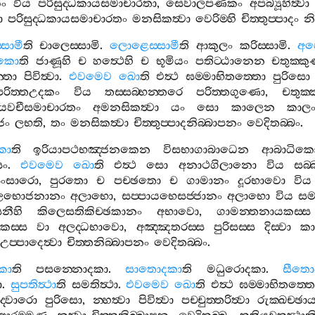
ං
විය
පරිසුද‍්ධකායසමාචාරතා
,
සෙවාලපණකං
අපබ්‍යූහිත්‍වා
ා
පරිසුද‍්ධකායසමාචාරතං
මනසිකත්‍වා
වෙරිම‍්හි
චිත‍්තුප‍්පාදං
නි
සාමී
ති
චාලෙස‍්සාමි
.
ලොළෙස‍්සාමී
ති
ආකුලං
කරිස‍්සාමි
.
අපෙ
ඩිකො
ති
ජාණූහි
ච
හත්‍ථෙහි
ච
භූමියං
පතිට‍්ඨානෙන
චතුක‍්ක
්තො
පිවිත්‍වා
.
එවමෙව
ඛො
ති
එත්‍ථ
ඝම‍්මාභිතත‍්තො
පුරිසො
පරිත‍්තඋදකං
විය
තස‍්සබ‍්භන‍්තරෙ
පරිත‍්තගුණො
,
චතුක‍්
කායවචීසමාචාරතං
අමනසිකත්‍වා
යං
සො
කාලෙන
කාල
ජං
ලභති
,
තං
මනසිකත්‍වා
චිත‍්තුප‍්පාදනිබ‍්බාපනං
වෙදිතබ‍්බං
.
කො
ති
ඉරියාපථභඤ‍්ජනකෙන
විසභාගාබාධෙන
ආබාධික
සං
.
එවමෙව
ඛො
ති
එත්‍ථ
සො
අනාථගිලානො
විය
සබ‍
සංසාරො
,
පුරතො
ච
පච‍්ඡතො
ච
ගාමානං
දූරභාවො
විය
ඵලභොජනානං
අලාභො
,
සප‍්පායභෙසජ‍්ජානං
අලාභො
විය
සම
නීහි
කිලෙසතිකිච‍්ඡකානං
අභාවො
,
ගාමන‍්තනායකස‍්ස
ස‍්ස
වා
අලද‍්ධභාවො
,
අඤ‍්ඤතරස‍්ස
පුරිසස‍්ස
දිස‍්වා
කා
උප‍්පාදෙත්‍වා
චිත‍්තනිබ‍්බාපනං
වෙදිතබ‍්බං
.
කා
ති
පසන‍්නොදකා
.
සාතොදකා
ති
මධුරොදකා
.
සීතො
ා
.
සුපතිත්‍ථා
ති
සමතිත්‍ථා
.
එවමෙව
ඛො
ති
එත්‍ථ
ඝම‍්මාභිතත‍්ත
බද‍්වාරො
පුරිසො
,
න‍්හත්‍වා
පිවිත්‍වා
පච‍්චුත‍්තරිත්‍වා
රුක‍්ඛච‍්ඡා