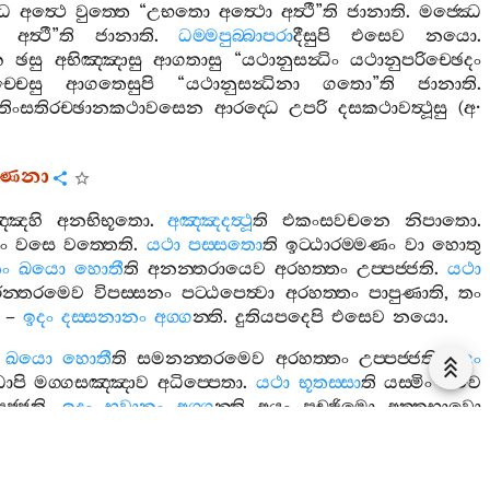
ඣෙ
අත්‍ථෙ
වුත‍්තෙ
“
උභතො
අත්‍ථො
අත්‍ථී
”
ති
ජානාති
.
මජ‍්ඣෙ
අත්‍ථී
”
ති
ජානාති
.
ධම‍්මපුබ‍්බාපරා
දීසුපි
එසෙව
නයො
.
ෙ
ඡසු
අභිඤ‍්ඤාසු
ආගතාසු
“
යථානුසන්‍ධිං
යථානුපරිච‍්ඡෙදං
‍්චෙසු
ආගතෙසුපි
“
යථානුසන්‍ධිනා
ගතො
”
ති
ජානාති
.
ත‍්තිංසතිරච‍්ඡානකථාවසෙන
ආරද‍්ධෙ
උපරි
දසකථාවත්‍ථූසු
(
අ
·
ණ‍්ණනා
්ඤෙහි
අනභිභූතො
.
අඤ‍්ඤදත්‍ථූ
ති
එකංසවචනෙ
නිපාතො
.
ං
වසෙ
වත‍්තෙති
.
යථා
පස‍්සතො
ති
ඉට‍්ඨාරම‍්මණං
වා
හොතු
ං
ඛයො
හොතී
ති
අනන‍්තරායෙව
අරහත‍්තං
උප‍්පජ‍්ජති
.
යථා
රන‍්තරමෙව
විපස‍්සනං
පට‍්ඨපෙත්‍වා
අරහත‍්තං
පාපුණාති
,
තං
–
ඉදං
දස‍්සනානං
අග‍්ග
න‍්ති
.
දුතියපදෙපි
එසෙව
නයො
.
ඛයො
හොතී
ති
සමනන‍්තරමෙව
අරහත‍්තං
උප‍්පජ‍්ජති
.
ඉදං
ාපි
මග‍්ගසඤ‍්ඤාව
අධිප‍්පෙතා
.
යථා
භූතස‍්සා
ති
යස‍්මිං
භවෙ
පජ‍්ජති
.
ඉදං
භවානං
අග‍්ග
න‍්ති
අයං
පච‍්ඡිමො
අත‍්තභාවො
ෙ
භූතස‍්ස
විජ‍්ජමානස‍්ස
.
අනන‍්තරා
ආසවානං
ඛයො
හොතී
ති
ඛණෙ
ඛන්‍ධපඤ‍්චකං
භවානං
අග‍්ගං
නාමාති
.