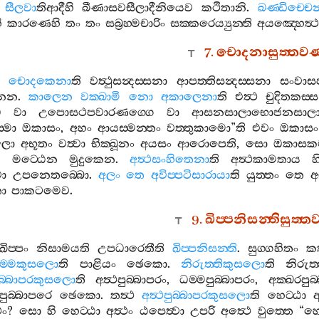
.
සීලවා
තිආදීහි
ඛීණාසවසීලාදීනියෙව
කථිතානි
.
ඛණ‍්ඩිච‍්චෙ
ි
කාරණෙහි
තං
තං
සබ්‍රහ‍්මචාරිං
සක‍්කරෙය්‍යුන‍්ති
අයඤ‍්හෙත්‍ථ
7.
චොදනාසුත‍්තවණ
චොදකෙනා
ති
වත්‍ථුසන්‍දස‍්සනා
ආපත‍්තිසන්‍දස‍්සනා
සංවාසප
ෙන
.
කාලෙන
වක‍්ඛාමි
නො
අකාලෙනා
ති
එත්‍ථ
චුදිතකස‍්ස
ෙ
වා
උපොසථපවාරණග‍්ගෙ
වා
ආසනසාලාභොජනසාලාද
්මා
ඔකාසං
,
අහං
ආයස‍්මන‍්තං
වත‍්තුකාමො
”
ති
එවං
ඔකාසං
ගලො
අභූතං
වත්‍වා
භික‍්ඛූනං
අයසං
ආරොපෙති
,
සො
ඔකාසකම
ි
මට‍්ඨෙන
මුදුකෙන
.
අත්‍ථසංහිතෙනා
ති
අත්‍ථකාමතාය
ො
උපනෙතබ‍්බො
.
අලං
තෙ
අවිප‍්පටිසාරායා
ති
යුත‍්තං
තෙ
අ
තා
පාකටමෙව
.
9.
ඛිප‍්පනිසන‍්තිසුත‍
ඛිප‍්පං
නිසාමයති
උපධාරෙතීති
ඛිප‍්පනිසන‍්ති
.
සුග‍්ගහිතං
කත
ම‍්මකුසලො
ති
පාළියං
ඡෙකො
.
නිරුත‍්තිකුසලො
ති
නිරුත
ුබ‍්බාපරකුසලො
ති
අත්‍ථපුබ‍්බාපරං
,
ධම‍්මපුබ‍්බාපරං
,
අක‍්ඛරපුබ
පුබ‍්බාපරෙ
ඡෙකො
.
තත්‍ථ
අත්‍ථපුබ‍්බාපරකුසලො
ති
හෙට‍්ඨා
ං
?
සො
හි
හෙට‍්ඨා
අත්‍ථං
ඨපෙත්‍වා
උපරි
අත්‍ථෙ
වුත‍්තෙ
“
හෙ