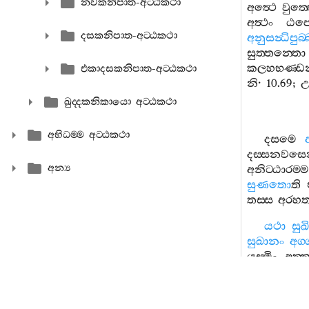
නවකනිපාත-අට‍්ඨකථා
අත්‍ථෙ
වුත‍්
අත්‍ථං
ඨපෙත
දසකනිපාත-අට‍්ඨකථා
අනුසන්‍ධිපුබ
සුත‍්තන‍්තො
කලහභණ‍්
එකාදසකනිපාත-අට‍්ඨකථා
නි
· 10.69;
උ
ඛුද‍්දකනිකායො අට‍්ඨකථා
අභිධම‍්ම අට‍්ඨකථා
දසමෙ
දස‍්සනවස
අන්‍ය
අනිට‍්ඨාරම‍
සුණතො
ති
තස‍්ස
අරහත‍
යථා
සුඛ
සුඛානං
අග‍්
යස‍්මිං
අත‍
භවානං
අග‍්
මග‍්ගානන‍්