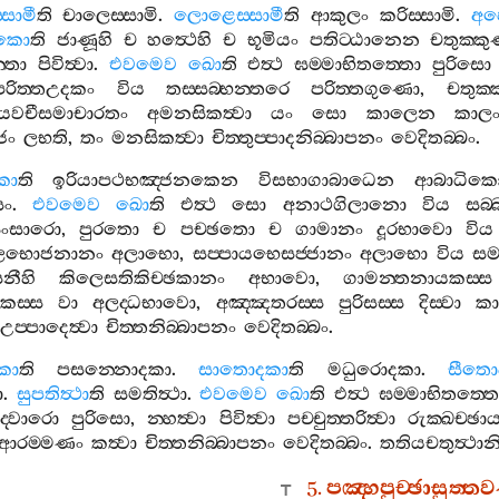
සාමී
ති
චාලෙස‍්සාමි
.
ලොළෙස‍්සාමී
ති
ආකුලං
කරිස‍්සාමි
.
අපෙ
ඩිකො
ති
ජාණූහි
ච
හත්‍ථෙහි
ච
භූමියං
පතිට‍්ඨානෙන
චතුක‍්ක
්තො
පිවිත්‍වා
.
එවමෙව
ඛො
ති
එත්‍ථ
ඝම‍්මාභිතත‍්තො
පුරිසො
පරිත‍්තඋදකං
විය
තස‍්සබ‍්භන‍්තරෙ
පරිත‍්තගුණො
,
චතුක‍්
කායවචීසමාචාරතං
අමනසිකත්‍වා
යං
සො
කාලෙන
කාල
ජං
ලභති
,
තං
මනසිකත්‍වා
චිත‍්තුප‍්පාදනිබ‍්බාපනං
වෙදිතබ‍්බං
.
කො
ති
ඉරියාපථභඤ‍්ජනකෙන
විසභාගාබාධෙන
ආබාධික
සං
.
එවමෙව
ඛො
ති
එත්‍ථ
සො
අනාථගිලානො
විය
සබ‍
සංසාරො
,
පුරතො
ච
පච‍්ඡතො
ච
ගාමානං
දූරභාවො
විය
ඵලභොජනානං
අලාභො
,
සප‍්පායභෙසජ‍්ජානං
අලාභො
විය
සම
නීහි
කිලෙසතිකිච‍්ඡකානං
අභාවො
,
ගාමන‍්තනායකස‍්ස
ස‍්ස
වා
අලද‍්ධභාවො
,
අඤ‍්ඤතරස‍්ස
පුරිසස‍්ස
දිස‍්වා
කා
උප‍්පාදෙත්‍වා
චිත‍්තනිබ‍්බාපනං
වෙදිතබ‍්බං
.
කා
ති
පසන‍්නොදකා
.
සාතොදකා
ති
මධුරොදකා
.
සීතො
ා
.
සුපතිත්‍ථා
ති
සමතිත්‍ථා
.
එවමෙව
ඛො
ති
එත්‍ථ
ඝම‍්මාභිතත‍්ත
බද‍්වාරො
පුරිසො
,
න‍්හත්‍වා
පිවිත්‍වා
පච‍්චුත‍්තරිත්‍වා
රුක‍්ඛච‍්ඡා
ආරම‍්මණං
කත්‍වා
චිත‍්තනිබ‍්බාපනං
වෙදිතබ‍්බං
.
තතියචතුත්‍ථාන
5.
පඤ‍්හපුච‍්ඡාසුත‍්