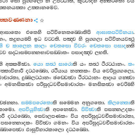
යථා
සො
පුග‍්ගලො
න
උපට‍්ඨාති
,
කුට‍්ටාදීහි
අන‍්තරිතො
විය
ත‍්තනයත‍්තා
උත‍්තානමෙව
.
‍්තවණ‍්ණනා
ආඝාතො
එතෙහි
පටිවිනෙතබ‍්බොතිපි
ආඝාතපටිවිනයා
.
නං
,
තදුභයම‍්පි
ඉධ
වට‍්ටති
.
පඤ‍්ච
හි
පුග‍්ගලා
පටිවිනයවත්‍ථූ
ි
ච
කාලෙන
කාලං
චෙතසො
විවරං
චෙතසො
පසාද
න‍්ති
චෙව
සද‍්ධාසම‍්පන‍්නභාවසඞ‍්ඛාතං
පසාදඤ‍්ච
ලභති
.
ති
අක‍්කමිත්‍වා
.
යො
තත්‍ථ
සාරො
ති
යං
තත්‍ථ
ථිරට‍්ඨානං
.
තං
ත‍්තාවිහාරී
දට‍්ඨබ‍්බො
,
රථියාය
නන‍්තකං
විය
වෙරිපුග‍්ගලො
,
සමාචාරතා
,
දුබ‍්බලට‍්ඨානං
ඡඩ‍්ඩෙත්‍වා
ථිරට‍්ඨානං
ආදාය
ගන‍්ත්‍වා
ං
අමනසිකත්‍වා
පරිසුද‍්ධවචීසමාචාරතං
මනසිකත්‍වා
වෙරිම‍්හි
ච‍්ඡන‍්නා
.
ඝම‍්මපරෙතො
ති
ඝම‍්මෙන
අනුගතො
.
කිලන‍්තො
ති
ුකාමො
.
අපවියූහිත්‍වා
ති
අපනෙත්‍වා
.
පිවිත්‍වා
ති
පසන‍්නඋදකං
රී
දට‍්ඨබ‍්බො
,
සෙවාලපණකං
විය
අපරිසුද‍්ධවචීසමාචාරතා
,
පසන‍්නොදකං
පිවිත්‍වා
ගමනං
විය
අපරිසුද‍්ධවචීසමාචාරතං
බ‍්බාපෙත්‍වා
ඵාසුවිහාරකාලො
දට‍්ඨබ‍්බො
.