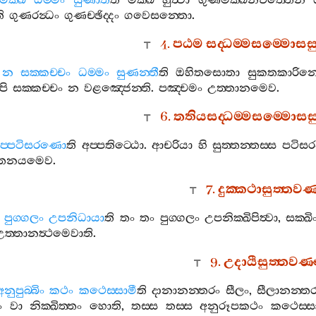
මක‍්ඛී
ධම‍්මං
සුණාතී
ති
මක‍්ඛී
හුත්‍වා
ගුණමක‍්ඛනචිත‍්තෙන
ි
ගුණරන්‍ධං
ගුණච‍්ඡිද‍්දං
ගවෙසන‍්තො
.
4.
පඨම
සද‍්ධම‍්මසම‍්මොස
න
සක‍්කච‍්චං
ධම‍්මං
සුණන‍්තී
ති
ඔහිතසොතා
සුකතකාරින
පි
සක‍්කච‍්චං
න
වළඤ‍්ජෙන‍්ති
.
පඤ‍්චමං
උත‍්තානමෙව
.
6.
තතියසද‍්ධම‍්මසම‍්මොසස
ප‍්පටිසරණො
ති
අප‍්පතිට‍්ඨො
.
ආචරියා
හි
සුත‍්තන‍්තස‍්ස
පටිස
‍්තනයමෙව
.
7.
දුක‍්කථාසුත‍්තව
පුග‍්ගලං
උපනිධායා
ති
තං
තං
පුග‍්ගලං
උපනික‍්ඛිපිත්‍වා
,
සක‍්ඛි
උත‍්තානත්‍ථමෙවාති
.
9.
උදායීසුත‍්තවණ
අනුපුබ‍්බිං
කථං
කථෙස‍්සාමී
ති
දානානන‍්තරං
සීලං
,
සීලානන‍්ත
ං
වා
නික‍්ඛිත‍්තං
හොති
,
තස‍්ස
තස‍්ස
අනුරූපකථං
කථෙස‍්සා