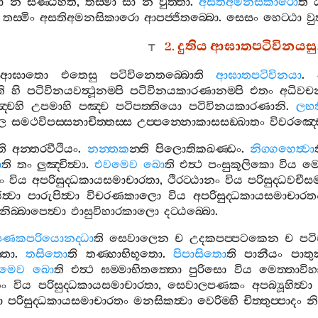
ා
න
සණ‍්ඨහති
,
තස‍්මා
සා
න
වුත‍්තා
.
අසතිඅමනසිකාරො
ති
තස‍්මිං
අසතිඅමනසිකාරො
ආපජ‍්ජිතබ‍්බො
.
සෙසං
හෙට‍්ඨා
වු
2.
දුතිය
ආඝාතපටිවිනයසුත
ආඝාතො
එතෙසු
පටිවිනෙතබ‍්බොති
ආඝාතපටිවිනයා
.
ි
හි
පටිවිනයවත්‍ථූනම‍්පි
පටිවිනයකාරණානම‍්පි
එතං
අධිවච
‍්චහි
උපමාහි
පඤ‍්ච
පටිපත‍්තියො
පටිවිනයකාරණානි
.
ලභත
ෙ
සමථවිපස‍්සනාචිත‍්තස‍්ස
උප‍්පන‍්නොකාසසඞ‍්ඛාතං
විවරඤ‍්
ති
අන‍්තරවීථියං
.
නන‍්තක
න‍්ති
පිලොතිකඛණ‍්ඩං
.
නිග‍්ගහෙත්‍වා
ා
ති
තං
ලුඤ‍්චිත්‍වා
.
එවමෙව
ඛො
ති
එත්‍ථ
පංසුකූලිකො
විය
මෙ
ං
විය
අපරිසුද‍්ධකායසමාචාරතා
,
ථිරට‍්ඨානං
විය
පරිසුද‍්ධවචී
ත්‍වා
පාරුපිත්‍වා
විචරණකාලො
විය
අපරිසුද‍්ධකායසමාචාරත
නිබ‍්බාපෙත්‍වා
ඵාසුවිහාරකාලො
දට‍්ඨබ‍්බො
.
ණකපරියොනද‍්ධා
ති
සෙවාලෙන
ච
උදකපප‍්පටකෙන
ච
පටි
්තො
.
තසිතො
ති
තණ‍්හාභිභූතො
.
පිපාසිතො
ති
පානීයං
පාත
මෙව
ඛො
ති
එත්‍ථ
ඝම‍්මාභිතත‍්තො
පුරිසො
විය
මෙත‍්තාවිහා
ං
විය
පරිසුද‍්ධකායසමාචාරතා
,
සෙවාලපණකං
අපබ්‍යූහිත්‍වා
ා
පරිසුද‍්ධකායසමාචාරතං
මනසිකත්‍වා
වෙරිම‍්හි
චිත‍්තුප‍්පාදං
නි