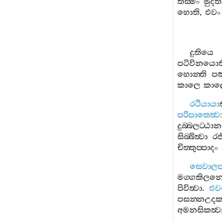
තස‍්මිං
මුදිත
හොති
,
එවං
දුතියෙ
පටිවිනයොත
හොන‍්ති
පඤ
කාලෙ
කාල
රථියායා
පරිපාතෙත්‍ව
දුබ‍්බලට‍්ඨාන
සිබ‍්බිත්‍වා
රජි
චිත‍්තුප‍්පාදං
සෙවාලප
මග‍්ගකිලන‍
පිවිත්‍වා
.
එව
පසන‍්නඋදක
අමනසිකත්‍ව