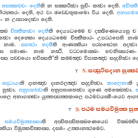
අසක‍්කච‍්චං
දෙතී
ති
න
සක‍්කරිත්‍වා
සුචිං
කත්‍වා
දෙති
.
අචිත‍්තී
ිරන‍්තරං
දෙති
,
අථ
වා
ඡඩ‍්ඩෙතුකාමො
විය
දෙති
.
අනාගමනද
ං
න
උප‍්පාදෙත්‍වා
දෙති
.
‍්ඛෙ
චිත‍්තීකත්‍වා
දෙතී
ති
දෙය්‍යධම‍්මෙ
ච
දක‍්ඛිණෙය්‍යෙසු
ච
කත්‍වා
දෙන‍්තො
දෙය්‍යධම‍්මෙ
චිත‍්තීකාරං
උපට‍්ඨපෙති
නා
නාම
.
සහත්‍ථා
දෙතී
ති
ආණත‍්තියා
පරහත්‍ථෙන
අදත්‍වා
්ස
පමාණං
නාම
නත්‍ථි
,
වට‍්ටමොක‍්ඛං
භවනිස‍්සරණං
‍්ස
පච‍්චයො
භවිස‍්සතී
”
ති
කම‍්මඤ‍්ච
විපාකඤ‍්ච
සද‍්දහිත්‍වා
දෙ
8.
සප‍්පුරිසදාන
සුත‍්
සද‍්ධායා
ති
දානඤ‍්ච
දානඵලඤ‍්ච
සද‍්දහිත්‍වා
.
කාලෙනා
ති
හුත්‍වා
.
අනුපහච‍්චා
ති
අනුපඝාතෙත්‍වා
ගුණෙ
අමක‍්ඛෙත්‍වා
.
කාලෙ
අනාගන‍්ත්‍වා
යුත‍්තප‍්පත‍්තකාලෙ
පඨමවයස‍්මිංයෙව
ආගච‍
9.
පඨම
සමයවිමුත‍්ත
සුත
සමයවිමුත‍්තස‍්සා
ති
අප‍්පිතප‍්පිතක‍්ඛණෙයෙව
වික‍්ඛම‍්භ
්තියා
විමුත‍්තචිත‍්තස‍්ස
.
දසමං
උත‍්තානත්‍ථමෙව
.