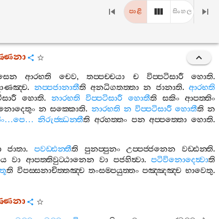
පාළි
සිංහල
ණ‍්ණනා
වසෙන
ආරභති
චෙව
,
තප‍්පච‍්චයා
ච
විප‍්පටිසාරී
හොති
.
ාණඤ‍්ච
.
නප‍්පජානාතී
ති
අනධිගතත‍්තා
න
ජානාති
.
ආරභති
ටිසාරී
හොති
.
නාරභති
විප‍්පටිසාරී
හොතී
ති
සකිං
ආපත‍්තිං
ිනොදෙතුං
න
සක‍්කොති
.
නාරභති
න
විප‍්පටිසාරී
හොතී
ති
න
ිං
…
පෙ
…
නිරුජ‍්ඣන‍්තී
ති
අරහත‍්තං
පන
අප‍්පත‍්තො
හොති
.
ො
ජාතා
.
පවඩ‍්ඪන‍්තී
ති
පුනප‍්පුනං
උප‍්පජ‍්ජනෙන
වඩ‍්ඪන‍්ති
.
ාය
වා
ආපත‍්තිවුට‍්ඨානෙන
වා
පජහිත්‍වා
.
පටිවිනොදෙත්‍වා
ති
තූ
ති
විපස‍්සනාචිත‍්තඤ‍්ච
තංසම‍්පයුත‍්තං
පඤ‍්ඤඤ‍්ච
භාවෙතු
.
ණ‍්ණනා