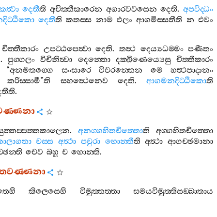
කත්‍වා
දෙතී
ති
අචිත‍්තීකාරෙන
අගාරවවසෙන
දෙති
.
අපවිද‍්ධං
ිට‍්ඨිකො
දෙතී
ති
කතස‍්ස
නාම
ඵලං
ආගමිස‍්සතීති
න
එවං
චිත‍්තීකාරං
උපට‍්ඨපෙත්‍වා
දෙති
.
තත්‍ථ
දෙය්‍යධම‍්මං
පණීතං
ම
.
පුග‍්ගලං
විචිනිත්‍වා
දෙන‍්තො
දක‍්ඛිණෙය්‍යෙසු
චිත‍්තීකාරං
“
අනමතග‍්ගෙ
සංසාරෙ
විචරන‍්තෙන
මෙ
හත්‍ථපාදානං
කරිස‍්සාමී
”
ති
සහත්‍ථෙනෙව
දෙති
.
ආගමනදිට‍්ඨිකො
ති
තීති
.
තවණ‍්ණනා
යුත‍්තප‍්පත‍්තකාලෙන
.
අනග‍්ගහිතචිත‍්තො
ති
අග‍්ගහිතචිත‍්තො
කාලාගතා
චස‍්ස
අත්‍ථා
පචුරා
හොන‍්තී
ති
අත්‍ථා
ආගච‍්ඡමානා
්ඡන‍්ති
චෙව
බහූ
ච
හොන‍්ති
.
‍්තවණ‍්ණනා
ිතෙහි
කිලෙසෙහි
විමුත‍්තත‍්තා
සමයවිමුත‍්තිසඞ‍්ඛාතාය