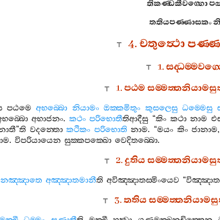
තිකණ‍්ඩකීවග‍්ගො
පඤ
තතියපණ‍්ණාසකං
නි
4.
චතුත්‍ථො
පණ‍්
1.
සද‍්ධම‍්මවග‍
1.
පඨම
සම‍්මත‍්තනියාමස
ස
පඨමෙ
අභබ‍්බො
නියාමං
ඔක‍්කමිතුං
කුසලෙසු
ධම‍්මෙසු
අභබ‍්බො
අභාජනං
.
කථං
පරිභොතී
තිආදීසු
“
කිං
කථා
නාම
එ
නාතී
”
ති
වදන‍්තො
කථිකං
පරිභොති
නාම
. “
මයං
කිං
ජානාම
ාම
.
විපරියායෙන
සුක‍්කපක‍්ඛො
වෙදිතබ‍්බො
.
2.
දුතිය
සම‍්මත‍්තනියාමස
අනඤ‍්ඤාතෙ
අඤ‍්ඤාතමානී
ති
අවිඤ‍්ඤාතස‍්මිංයෙව
“
විඤ‍්ඤාත
3.
තතිය
සම‍්මත‍්තනියාමස