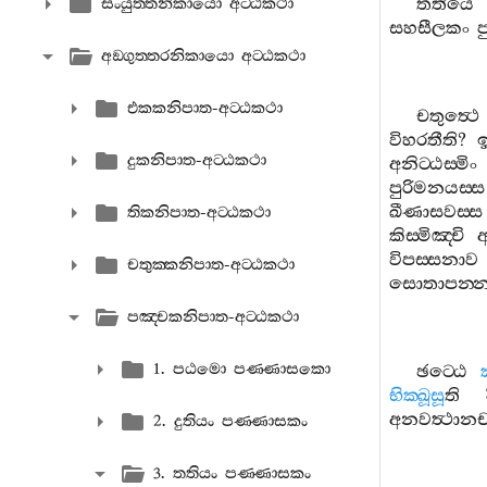
තතියෙ
සංයුත‍්තනිකායො අට‍්ඨකථා
සහසීලකං
ප
අඞ‍්ගුත‍්තරනිකායො අට‍්ඨකථා
එකකනිපාත-අට‍්ඨකථා
චතුත්‍ථෙ
විහරතීති
?
ඉ
දුකනිපාත-අට‍්ඨකථා
අනිට‍්ඨස‍්මිං
පුරිමනයස‍්ස
ඛීණාසවස‍්ස
තිකනිපාත-අට‍්ඨකථා
කිස‍්මිඤ‍්චි
විපස‍්සනාව
චතුක‍්කනිපාත-අට‍්ඨකථා
සොතාපන‍්
පඤ‍්චකනිපාත-අට‍්ඨකථා
1. පඨමො පණ‍්ණාසකො
ඡට‍්ඨෙ
භික‍්ඛූසූ
ති
අනවත්‍ථානච
2. දුතියං පණ‍්ණාසකං
3. තතියං පණ‍්ණාසකං