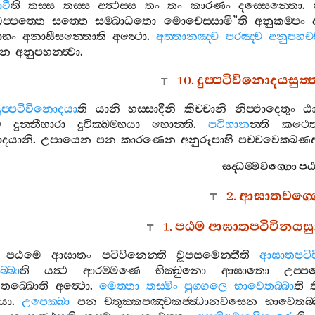
වී
ති
තස‍්ස
තස‍්ස
අත්‍ථස‍්ස
තං
තං
කාරණං
දස‍්සෙන‍්තො
.
ප‍්පත‍්තෙ
සත‍්තෙ
සම‍්බාධතො
මොචෙස‍්සාමී
”
ති
අනුකම‍්පං
ාභං
අනාසීසන‍්තොති
අත්‍ථො
.
අත‍්තානඤ‍්ච
පරඤ‍්ච
අනුපහච‍්
ෙන
අනුපහන‍්ත්‍වා
.
10.
දුප‍්පටිවිනොදයසුත
දුප‍්පටිවිනොදයා
ති
යානි
හස‍්සාදීනි
කිච‍්චානි
නිප‍්ඵාදෙතුං
ඨ
ව
දුන‍්නීහාරා
දුවික‍්ඛම‍්භයා
හොන‍්ති
.
පටිභාන
න‍්ති
කථෙත
ොදයානි
.
උපායෙන
පන
කාරණෙන
අනුරූපාහි
පච‍්චවෙක‍්ඛණ
සද‍්ධම‍්මවග‍්ගො
ප
2.
ආඝාතවග‍්
1.
පඨම
ආඝාතපටිවිනයසුත
පඨමෙ
ආඝාතං
පටිවිනෙන‍්ති
වූපසමෙන‍්තීති
ආඝාතපටි
‍්බො
ති
යත්‍ථ
ආරම‍්මණෙ
භික‍්ඛුනො
ආඝාතො
උප‍්ප
තබ‍්බොති
අත්‍ථො
.
මෙත‍්තා
තස‍්මිං
පුග‍්ගලෙ
භාවෙතබ‍්බා
ති
යො
.
උපෙක‍්ඛා
පන
චතුක‍්කපඤ‍්චකජ‍්ඣානවසෙන
භාවෙතබ‍්