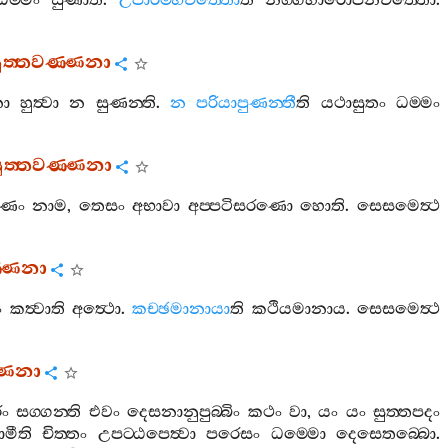
ධම‍්මං
සුණාති
.
උපාරම‍්භචිත‍්තො
ති
නිග‍්ගහාරොපනචිත‍්තො
.
සුත‍්තවණ‍්ණනා
ො
හුත්‍වා
න
සුණන‍්ති
.
න
පරියාපුණන‍්තී
ති
යථාසුතං
ධම‍්මං
ුත‍්තවණ‍්ණනා
රණං
නාම
,
තෙසං
අභාවා
අප‍්පටිසරණො
හොති
.
සෙසමෙත්‍ථ
ණ‍්ණනා
ං
කත්‍වාති
අත්‍ථො
.
කච‍්ඡමානායා
ති
කථියමානාය
.
සෙසමෙත්‍ථ
‍්ණනා
රං
සග‍්ගන‍්ති
එවං
දෙසනානුපුබ‍්බිං
කථං
වා
,
යං
යං
සුත‍්තපදං
මීති
චිත‍්තං
උපට‍්ඨපෙත්‍වා
පරෙසං
ධම‍්මො
දෙසෙතබ‍්බො
.