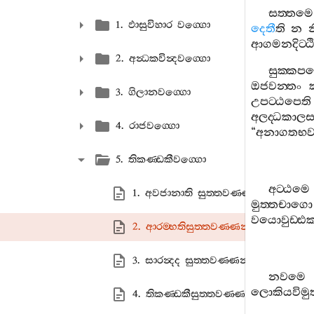
සත‍්තමෙ
1. ඵාසුවිහාර වග‍්ගො
දෙතී
ති
න
න
ආගමනදිට‍්ඨි
2. අන්‍ධකවින්‍දවග‍්ගො
සුක‍්කපක
ඔජවන‍්තං
3. ගිලානවග‍්ගො
උපට‍්ඨපෙති
අලද‍්ධකාලස‍
4. රාජවග‍්ගො
“
අනාගතභවස
5. තිකණ‍්ඩකීවග‍්ගො
අට‍්ඨමෙ
1. අවජානාති සුත‍්තවණ‍්ණනා
මුත‍්තචාගො
වයොවුඩ‍්ඪ
2. ආරම‍්භතිසුත‍්තවණ‍්ණනා
3. සාරන්‍දද සුත‍්තවණ‍්ණනා
නවමෙ
ලොකියවිමුත‍
4. තිකණ‍්ඩකීසුත‍්තවණ‍්ණනා