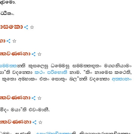
‍්චමො
.
ට‍්ඨිතං
.
ණාසකො
්ගො
ුත‍්තවණ‍්ණනා
සම‍්මත‍්ත
න‍්ති
කුසලෙසු
ධම‍්මෙසු
සම‍්මත‍්තභූතං
මග‍්ගනියාමං
සා
”
ති
වදන‍්තො
කථං
පරිභොති
නාම
. “
කිං
නාමෙස
කථෙති
,
,
කුතො
අම‍්හාකං
එතං
සොතුං
බල
”
න‍්ති
වදන‍්තො
අත‍්තානං
ුත‍්තවණ‍්ණනා
මිදං
මයා
”
ති
එවංමානී
.
ුත‍්තවණ‍්ණනා