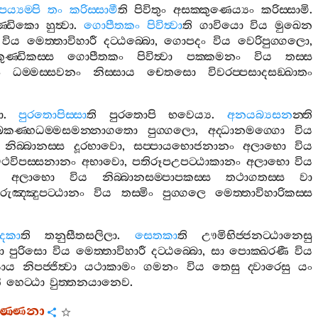
ය්‍යම‍්පි
තං
කරිස‍්සාමී
ති
පිවිතුං
අසක‍්කුණෙය්‍යං
කරිස‍්සාමි
.
ුණ‍්ඩිකො
හුත්‍වා
.
ගොපීතකං
පිවිත්‍වා
ති
ගාවියො
විය
මුඛෙන
විය
මෙත‍්තාවිහාරී
දට‍්ඨබ‍්බො
,
ගොපදං
විය
වෙරිපුග‍්ගලො
,
කුණ‍්ඩිකස‍්ස
ගොපීතකං
පිවිත්‍වා
පක‍්කමනං
විය
තස‍්ස
ං
ධම‍්මස‍්සවනං
නිස‍්සාය
චෙතසො
විවරප‍්පසාදසඞ‍්ඛාතං
ො
.
පුරතොපිස‍්සා
ති
පුරතොපි
භවෙය්‍ය
.
අනයබ්‍යසන
න‍්ති
්බකණ‍්හධම‍්මසමන‍්නාගතො
පුග‍්ගලො
,
අද‍්ධානමග‍්ගො
විය
නිබ‍්බානස‍්ස
දූරභාවො
,
සප‍්පායභොජනානං
අලාභො
විය
ථවිපස‍්සනානං
අභාවො
,
පතිරූපඋපට‍්ඨාකානං
අලාභො
විය
අලාභො
විය
නිබ‍්බානසම‍්පාපකස‍්ස
තථාගතස‍්ස
වා
රුඤ‍්ඤුපට‍්ඨානං
විය
තස‍්මිං
පුග‍්ගලෙ
මෙත‍්තාවිහාරිකස‍්ස
දකා
ති
තනුසීතසලිලා
.
සෙතකා
ති
ඌමිභිජ‍්ජනට‍්ඨානෙසු
ො
පුරිසො
විය
මෙත‍්තාවිහාරී
දට‍්ඨබ‍්බො
,
සා
පොක‍්ඛරණී
විය
යාය
නිපජ‍්ජිත්‍වා
යථාකාමං
ගමනං
විය
තෙසු
ද‍්වාරෙසු
යං
ි
හෙට‍්ඨා
වුත‍්තනයානෙව
.
තවණ‍්ණනා