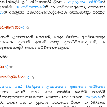
කාරණඤ‍්හි
ඉධ
පරියායොති
වුත‍්තං
.
අනුද‍්දයතං
පටිච‍්චා
ති
ආගම‍්ම
.
න
ආමිසන‍්තරො
ති
න
ආමිසහෙතුකො
,
අත‍්තනො
චා
ති
අත‍්තුක‍්කංසනපරවම‍්භනාදිවසෙන
අත‍්තානඤ‍්ච
පරඤ‍්ච
‍්තවණ‍්ණනා
ානානි
උප‍්පන‍්නානි
හොන‍්ති
,
තෙසු
මත්‍ථකං
අසම‍්පත‍්තෙසු
ුකාමතා
වුච‍්චති
.
ඉමානි
පඤ‍්ච
දුප‍්පටිවිනොදයානි
,
න
අනුසාසනාදීහි
සක‍්කා
පටිවිනොදෙතුන‍්ති
.
ඨමො
.
ගො
‍්තවණ‍්ණනා
විනයා
.
යත්‍ථ
භික‍්ඛුනො
උප‍්පන‍්නො
ආඝාතො
සබ‍්බසො
න‍්නො
හොති
,
තත්‍ථ
සො
සබ‍්බො
ඉමෙහි
පඤ‍්චහි
තිකචතුක‍්කජ‍්ඣානවසෙන
මෙත‍්තා
භාවෙතබ‍්බා
.
කරුණාය
පි
බා
.
යස‍්මා
පන
යං
පුග‍්ගලං
පස‍්සතො
චිත‍්තං
න
නිබ‍්බාති
,