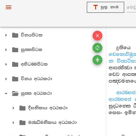
සූත්‍ර නාම
විනයපිටක
දුතියෙ
සුත‍්තපිටක
චෙතොවිමුත‍්
න
විප‍්පටිසා
අභිධම‍්මපිටක
ආපජ‍්ජිත්‍වා
චෙව
ආපත‍්
විනය අට‍්ඨකථා
පඤ‍්චමනය
ආරම‍්භජ
සුත‍්ත අට‍්ඨකථා
ආරම‍්භජෙ
සුද‍්ධන‍්තෙ
දීඝනිකාය අට‍්ඨකථා
සෙසං
ඉමින
මජ‍්ඣිමනිකාය අට‍්ඨකථා