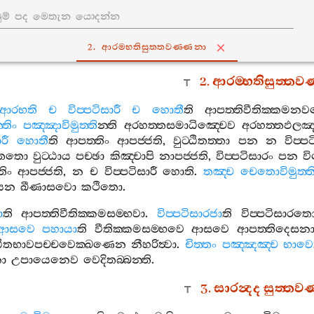
2. ආරම‍්භතිසුත‍්තවණ‍්ණනා
2.
ආරම‍්භතිසුත‍්තව
ආරභති
ච
විප‍්පටිසාරී
ච
හොතී
ති
ආපත‍්තිවීතික‍්කමන
තිං
පඤ‍්ඤාවිමුත‍්ති
න‍්ති
අරහත‍්තසමාධිඤ‍්චෙව
අරහත‍්තඵලඤ
රී
හොතී
ති
ආපත‍්තිං
ආපජ‍්ජති
,
වුට‍්ඨිතත‍්තා
පන
න
විප‍්ප
තතො
වුට‍්ඨාය
පච‍්ඡා
කිඤ‍්චාපි
නාපජ‍්ජති
,
විප‍්පටිසාරං
පන
ව
තිං
ආපජ‍්ජති
,
න
ච
විප‍්පටිසාරී
හොති
.
තඤ‍්ච
චෙතොවිමුත‍්ත
ෙන
ඛීණාසවො
කථිතො
.
ා
ති
ආපත‍්තිවීතික‍්කමසම‍්භවා
.
විප‍්පටිසාරජා
ති
විප‍්පටිසාරත
ආසවෙ
පහායා
ති
වීතික‍්කමසම‍්භවෙ
ආසවෙ
ආපත‍්තිදෙසන
ඨිතභාවපච‍්චවෙක‍්ඛණෙන
නීහරිත්‍වා
.
චිත‍්තං
පඤ‍්ඤඤ‍්ච
භාවෙ
ා
උපායෙනෙව
වෙදිතබ‍්බන‍්ති
.
3.
සාරන්‍දද
සුත‍්තව