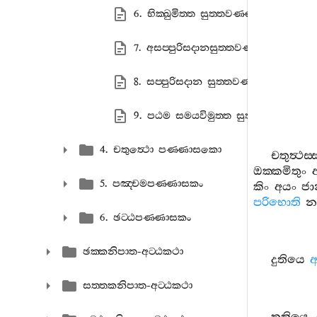
6. භික‍්ඛුමිත‍්ත සුත‍්තවණ‍්ණනා
7. අසප‍්පුරිසදානසුත‍්තවණ‍්ණනා
8. සප‍්පුරිසදාන සුත‍්තවණ‍්ණනා
9. පඨම සමයවිමුත‍්ත සුත‍්තවණ‍්ණනා
4. චතුත්‍ථො පණ‍්ණාසකො
චතුත්‍ථස‍්
ඔක‍්කමිතුං
5. පඤ‍්චමපණ‍්ණාසකං
කිං
අයං
ජා
පරිභොති
න
6. ඡට‍්ඨපණ‍්ණාසකං
ඡක‍්කනිපාත-අට‍්ඨකථා
දුතියෙ
සත‍්තකනිපාත-අට‍්ඨකථා