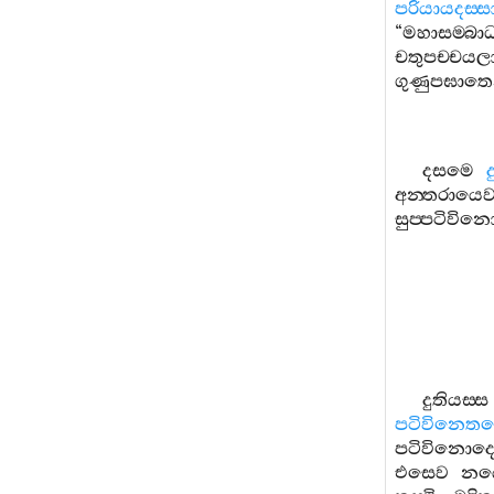
පරියායදස‍්සා
“
මහාසම‍්බාධ
චතුපච‍්චයල
ගුණුපඝාත
දසමෙ
අන‍්තරායෙ
සුප‍්පටිවින
දුතියස‍්ස
පටිවිනෙතබ
පටිවිනොදෙ
එසෙව
න