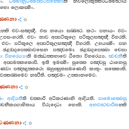
නං
.
ධම‍්මානුධම‍්මප‍්පටිපන‍්නො
ති
නවලොකුත‍්තරධම‍්මත්‍ථාය
්ලභො
ලොකස‍්මිං
.
වණ‍්ණනා
න‍්ති
එවංසඤ‍්ඤී
.
එස
නයො
සබ‍්බත්‍ථ
.
කථං
පනායං
එවං
උපසංහරති
.
එවං
තාව
අප‍්පටිකූලෙ
පටිකූලසඤ‍්ඤී
විහරති
.
.
එවං
පටිකූලෙ
අප‍්පටිකූලසඤ‍්ඤී
විහරති
.
උභයස‍්මිං
පන
,
ඡළඞ‍්ගුපෙක‍්ඛාවසෙන
පඤ‍්චමො
.
ඡළඞ‍්ගුපෙක‍්ඛා
චෙසා
ො
විහරෙය්‍යා
ති
මජ‍්ඣත‍්තභාවෙ
ඨිතො
විහරෙය්‍ය
.
ක්‍වචනී
ති
ි
අප‍්පමත‍්තකොපි
.
ඉති
ඉමස‍්මිං
සුත‍්තෙ
පඤ‍්චසු
ඨානෙසු
ණවා
පඤ‍්ඤුත‍්තරො
බහුස‍්සුතසමණොපි
කාතුං
සක‍්කොති
.
වත‍්තබ‍්බමෙව
නත්‍ථීති
.
පඤ‍්චමං
උත‍්තානමෙව
.
වණ‍්ණනා
ණං
ආදියතී
ති
චත‍්තාරි
අධිකරණානි
ආදියති
.
පාමොක‍්ඛෙසු
‍්චනීකග‍්ගාහිතාය
විරුද‍්ධො
හොති
.
අනවත්‍ථචාරික
න‍්ති
්තවණ‍්ණනා