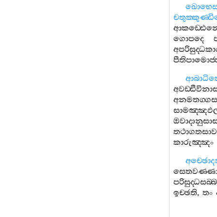
ඛොභෙස‍්
චතුක‍්කුණ‍්
ආකඩ‍්ඪෙන‍
ගොපදෙ
අපරිසුද‍්ධ
පීතිපාමොජ‍්
ආබාධි
අවඩ‍්ඪිවිනා
අනමතග‍්ග
සාමඤ‍්ඤ
ඔවාදානුසාස
තථාගතසාවක
කාරුඤ‍්ඤං
අච‍්ඡොද
සෙතවණ‍්ණ
පරිසුද‍්ධසබ‍්
ඉච‍්ඡති
,
තං