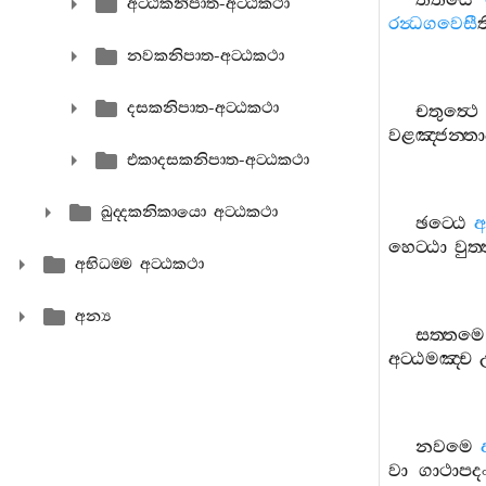
තතියෙ
අට‍්ඨකනිපාත-අට‍්ඨකථා
රන්‍ධගවෙසී
ත
නවකනිපාත-අට‍්ඨකථා
දසකනිපාත-අට‍්ඨකථා
චතුත්‍ථෙ
වළඤ‍්ජන‍්තා
එකාදසකනිපාත-අට‍්ඨකථා
ඛුද‍්දකනිකායො අට‍්ඨකථා
ඡට‍්ඨෙ
අ
හෙට‍්ඨා
වුත
අභිධම‍්ම අට‍්ඨකථා
අන්‍ය
සත‍්තමෙ
අට‍්ඨමඤ‍්ච
නවමෙ
වා
ගාථාපද