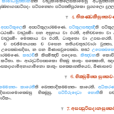
කාමාධිමුත‍්තාන
න‍්ති
වත්‍ථුකාමකිලෙසකාමෙසු
අධිමුත‍්තා
ුබ‍්බභාගප‍්පටිපදං
පටිපන‍්නො
පටිපත‍්තිපූරකො
පුග‍්ගලො
දුල‍
4.
තිකණ‍්ඩකීසුත‍්ත
අප‍්පටිකූලෙ
ති
අප‍්පටිකූලාරම‍්මණෙ
.
පටිකූලසඤ‍්ඤී
ති
පටිකූල
ට‍්ඨස‍්මිං
වත්‍ථුස‍්මිං
පන
අසුභාය
වා
ඵරති
,
අනිච‍්චතො
වා
වත්‍ථුස‍්මිං
මෙත‍්තාය
වා
ඵරති
,
ධාතුතො
වා
උපසංහරති
ච
පච‍්ඡිමනයස‍්ස
ච
වසෙන
තතියචතුත්‍ථවාරා
වුත‍්තා
උපෙක‍්ඛාසදිසා
,
න
පන
ඛීණාසවුපෙක‍්ඛා
.
තත්‍ථ
උපෙක‍්ඛක
ආරම‍්මණෙ
.
කත්‍ථචී
ති
කිස‍්මිඤ‍්චි
පදෙසෙ
.
කිඤ‍්චන
ති
කොච
කථිතා
.
තං
ආරද‍්ධවිපස‍්සකො
භික‍්ඛු
කාතුං
සක‍්කොති
,
ඤා
නසකදාගාමිඅනාගාමිනො
කාතුං
සක‍්කොන‍්තියෙව
,
ඛීණාසවෙ
6.
භික‍්ඛුමිත‍්ත
සුත‍්ත
කම‍්මන‍්තං
කාරෙතී
ති
ඛෙත‍්තාදිකම‍්මන‍්තං
කාරෙති
.
අධිකර
දිසාපාමොක‍්ඛෙසු
භික‍්ඛූසු
.
පටිවිරුද‍්ධො
හොතී
ති
පච
ාරිකං
.
7.
අසප‍්පුරිසදානසුත‍