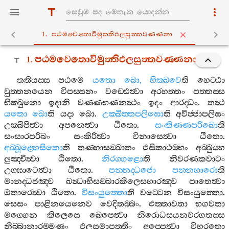
1. පඨමචෙතොවිමුත‍්තිඵලසුත‍්තවණ‍්ණනා
1.
පඨමචෙතොවිමුත‍්තිඵලසුත‍්තවණ‍්ණනා
තතියස‍්ස
පඨමෙ
යතො
ඛො
,
භික‍්ඛවෙ
ති
හෙට‍්ඨා
වුත‍්තනයෙන
විපස‍්සනං
වඩ‍්ඪෙත්‍වා
අරහත‍්තං
පත‍්තස‍්ස
භික‍්ඛුනො
ඉදානි
වණ‍්ණභණනත්‍ථං
ඉදං
ආරද‍්ධං
.
තත්‍ථ
යතො
ඛො
ති
යදා
ඛො
.
උක‍්ඛිත‍්තපලිඝො
ති
අවිජ‍්ජාපලිඝං
උක‍්ඛිපිත්‍වා
අපනෙත්‍වා
ඨිතො
.
සංකිණ‍්ණපරිඛො
ති
සංසාරපරිඛං
සංකිරිත්‍වා
විනාසෙත්‍වා
ඨිතො
.
අබ‍්බූළ‍්හෙසිකො
ති
තණ‍්හාසඞ‍්ඛාතං
එසිකාථම‍්භං
අබ‍්බුය‍්හ
ලුඤ‍්චිත්‍වා
ඨිතො
.
නිරග‍්ගළො
ති
නීවරණකවාටං
උග‍්ඝාටෙත්‍වා
ඨිතො
.
පන‍්නද‍්ධජො
පන‍්නභාරො
ති
මානද‍්ධජඤ‍්ච
ඛන්‍ධාභිසඞ‍්ඛාරකිලෙසභාරඤ‍්ච
පාතෙත්‍වා
ඔතාරෙත්‍වා
ඨිතො
.
විසංයුත‍්තො
ති
වට‍්ටෙන
විසංයුත‍්තො
.
සෙසං
පාළිනයෙනෙව
වෙදිතබ‍්බං
.
එත‍්තාවතා
භගවතා
මග‍්ගෙන
කිලෙසෙ
ඛෙපෙත්‍වා
නිරොධසයනවරගතස‍්ස
නිබ‍්බානාරම‍්මණං
ඵලසමාපත‍්තිං
අප‍්පෙත්‍වා
විහරතො