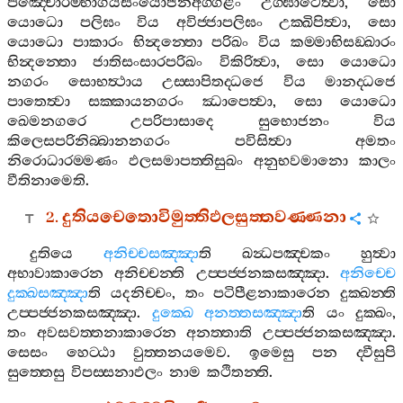
පඤ‍්චොරම‍්භාගියසංයොජනඅග‍්ගළං
උග‍්ඝාටෙත්‍වා
,
සො
යොධො
පලිඝං
විය
අවිජ‍්ජාපලිඝං
උක‍්ඛිපිත්‍වා
,
සො
යොධො
පාකාරං
භින්‍දන‍්තො
පරිඛං
විය
කම‍්මාභිසඞ‍්ඛාරං
භින්‍දන‍්තො
ජාතිසංසාරපරිඛං
විකිරිත්‍වා
,
සො
යොධො
නගරං
සොභත්‍ථාය
උස‍්සාපිතද‍්ධජෙ
විය
මානද‍්ධජෙ
පාතෙත්‍වා
සක‍්කායනගරං
ඣාපෙත්‍වා
,
සො
යොධො
ඛෙමනගරෙ
උපරිපාසාදෙ
සුභොජනං
විය
කිලෙසපරිනිබ‍්බානනගරං
පවිසිත්‍වා
අමතං
නිරොධාරම‍්මණං
ඵලසමාපත‍්තිසුඛං
අනුභවමානො
කාලං
වීතිනාමෙති
.
2.
දුතියචෙතොවිමුත‍්තිඵලසුත‍්තවණ‍්ණනා
දුතියෙ
අනිච‍්චසඤ‍්ඤා
ති
ඛන්‍ධපඤ‍්චකං
හුත්‍වා
අභාවාකාරෙන
අනිච‍්චන‍්ති
උප‍්පජ‍්ජනකසඤ‍්ඤා
.
අනිච‍්චෙ
දුක‍්ඛසඤ‍්ඤා
ති
යදනිච‍්චං
,
තං
පටිපීළනාකාරෙන
දුක‍්ඛන‍්ති
උප‍්පජ‍්ජනකසඤ‍්ඤා
.
දුක‍්ඛෙ
අනත‍්තසඤ‍්ඤා
ති
යං
දුක‍්ඛං
,
තං
අවසවත‍්තනාකාරෙන
අනත‍්තාති
උප‍්පජ‍්ජනකසඤ‍්ඤා
.
සෙසං
හෙට‍්ඨා
වුත‍්තනයමෙව
.
ඉමෙසු
පන
ද‍්වීසුපි
සුත‍්තෙසු
විපස‍්සනාඵලං
නාම
කථිතන‍්ති
.