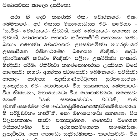
ඛීණාසවස‍්ස
කාලො
දස‍්සිතො
.
යථා
හි
ද‍්වෙ
නගරානි
එකං
චොරනගරං
එකං
ඛෙමනගරං
.
අථ
එකස‍්ස
මහායොධස‍්ස
එවං
භවෙය්‍ය
–
“
යාවිමං
චොරනගරං
තිට‍්ඨති
,
තාව
ඛෙමනගරං
භයතො
න
මුච‍්චති
,
චොරනගරං
අනගරං
කරිස‍්සාමී
”
ති
සන‍්නාහං
කත්‍වා
ඛග‍්ගං
ගහෙත්‍වා
චොරනගරං
උපසඞ‍්කමිත්‍වා
නගරද‍්වාරෙ
උස‍්සාපිතෙ
එසිකාථම‍්භෙ
ඛග‍්ගෙන
ඡින්‍දිත්‍වා
සද‍්ධිං
ද‍්වාරබාහාහි
කවාටං
භින්‍දිත්‍වා
පලිඝං
උක‍්ඛිපිත්‍වා
පාකාරං
භින්‍දිත්‍වා
පරිඛං
විකිරිත්‍වා
නගරසොභත්‍ථාය
උස‍්සිතෙ
ධජෙ
පාතෙත්‍වා
නගරං
අග‍්ගිනා
ඣාපෙත්‍වා
ඛෙමනගරං
පවිසිත්‍වා
පාසාදං
ආරුය‍්හ
ඤාතිගණපරිවුතො
සුරසභොජනං
භුඤ‍්ජෙය්‍ය
.
එවං
චොරනගරං
විය
සක‍්කායො
,
ඛෙමනගරං
විය
නිබ‍්බානං
,
මහායොධො
විය
යොගාවචරො
.
තස‍්සෙවං
හොති
– “
යාව
සක‍්කායවට‍්ටං
වට‍්ටති
,
තාව
ද‍්වත‍්තිංසකම‍්මකාරණාඅට‍්ඨනවුතිරොගපඤ‍්චවීසතිමහාභයෙ
හි
පරිමුච‍්චනං
නත්‍ථී
”
ති
.
සො
මහායොධො
සන‍්නාහං
විය
සීලසන‍්නාහං
කත්‍වා
පඤ‍්ඤාඛග‍්ගං
ගහෙත්‍වා
ඛග‍්ගෙන
එසිකාථම‍්භෙ
විය
අරහත‍්තමග‍්ගෙන
තණ‍්හෙසිකං
ලුඤ‍්චිත්‍වා
,
සො
යොධො
සද‍්වාරබාහකං
නගරකවාටං
විය