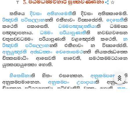
3.
පඨමධම‍්මවිහාරී
සුත‍්තවණ‍්ණනා
තතියෙ
දිවසං
අතිනාමෙතී
ති
දිවසං
අතික‍්කාමෙති
.
රිඤ‍්චති
පටිසල‍්ලාන
න‍්ති
එකීභාවං
විස‍්සජ‍්ජෙති
.
දෙසෙතී
ති
කථෙති
පකාසෙති
.
ධම‍්මපඤ‍්ඤත‍්තියා
ති
ධම‍්මස‍්ස
පඤ‍්ඤාපනාය
.
ධම‍්මං
පරියාපුණාතී
ති
නවඞ‍්ගවසෙන
චතුසච‍්චධම‍්මං
පරියාපුණාති
වළඤ‍්ජෙති
කථෙති
.
න
රිඤ‍්චති
පටිසල‍්ලාන
න‍්ති
එකීභාවං
න
විස‍්සජ‍්ජෙති
.
අනුයුඤ‍්ජති
අජ‍්ඣත‍්තං
චෙතොසමථ
න‍්ති
නියකජ‍්ඣත‍්තෙ
චිත‍්තසමාධිං
ආසෙවති
භාවෙති
,
සමථකම‍්මට‍්ඨානෙ
යුත‍්තප‍්පයුත‍්තො
හොති
.
හිතෙසිනා
ති
හිතං
එසන‍්තෙන
.
අනුකම‍්පකෙනා
ති
අනුකම‍්පමානෙන
.
අනුකම‍්පං
උපාදායා
ති
අනුකම‍්පං
චිත‍්තෙන
පරිග‍්ගහෙත්‍වා
,
පටිච‍්චාතිපි
වුත‍්තං
හොති
.
කතං
වො
තං
මයා
ති
තං
මයා
ඉමෙ
පඤ‍්ච
පුග‍්ගලෙ
දෙසෙන‍්තෙන
තුම‍්හාකං
කතං
.
එත‍්තකමෙව
හි
අනුකම‍්පකස‍්ස
සත්‍ථු
කිච‍්චං
යදිදං
අවිපරීතධම‍්මදෙසනා
,
ඉතො
පරං
පන
පටිපත‍්ති
නාම
සාවකානං
කිච‍්චං
.
තෙනාහ
–
එතානි
භික‍්ඛු
රුක‍්ඛමූලානි
…
පෙ
…
අම‍්හාකං
අනුසාසනී
ති
.
තත්‍ථ
ච
රුක‍්ඛමූලානී
ති
ඉමිනා