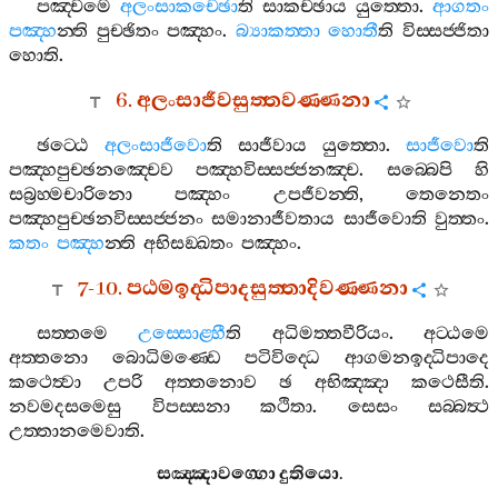
පඤ‍්චමෙ
අලංසාකච‍්ඡො
ති
සාකච‍්ඡාය
යුත‍්තො
.
ආගතං
පඤ‍්හ
න‍්ති
පුච‍්ඡිතං
පඤ‍්හං
.
බ්‍යාකත‍්තා
හොතී
ති
විස‍්සජ‍්ජිතා
හොති
.
6.
අලංසාජීවසුත‍්තවණ‍්ණනා
ඡට‍්ඨෙ
අලංසාජීවො
ති
සාජීවාය
යුත‍්තො
.
සාජීවො
ති
පඤ‍්හපුච‍්ඡනඤ‍්චෙව
පඤ‍්හවිස‍්සජ‍්ජනඤ‍්ච
.
සබ‍්බෙපි
හි
සබ්‍රහ‍්මචාරිනො
පඤ‍්හං
උපජීවන‍්ති
,
තෙනෙතං
පඤ‍්හපුච‍්ඡනවිස‍්සජ‍්ජනං
සමානාජීවතාය
සාජීවොති
වුත‍්තං
.
කතං
පඤ‍්හ
න‍්ති
අභිසඞ‍්ඛතං
පඤ‍්හං
.
7-10.
පඨමඉද‍්ධිපාදසුත‍්තාදිවණ‍්ණනා
සත‍්තමෙ
උස‍්සොළ‍්හී
ති
අධිමත‍්තවීරියං
.
අට‍්ඨමෙ
අත‍්තනො
බොධිමණ‍්ඩෙ
පටිවිද‍්ධෙ
ආගමනඉද‍්ධිපාදෙ
කථෙත්‍වා
උපරි
අත‍්තනොව
ඡ
අභිඤ‍්ඤා
කථෙසීති
.
නවමදසමෙසු
විපස‍්සනා
කථිතා
.
සෙසං
සබ‍්බත්‍ථ
උත‍්තානමෙවාති
.
සඤ‍්ඤාවග‍්ගො
දුතියො
.