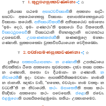
1.
කුලූපගසුත‍්තවණ‍්ණනා
දුතියස‍්ස
පඨමෙ
අසන්‍ථවවිස‍්සාසී
ති
අත‍්තනා
සද‍්ධිං
සන්‍ථවං
අකරොන‍්තෙසු
විස‍්සාසං
අනාපජ‍්ජන‍්තෙසුයෙව
විස‍්සාසං
කරොති
.
අනිස‍්සරවිකප‍්පී
ති
අනිස‍්සරොව
සමානො
“
ඉමං
දෙථ
,
ඉමං
ගණ‍්හථා
”
ති
ඉස‍්සරො
විය
විකප‍්පෙති
.
විස‍්සට‍්ඨුපසෙවී
ති
විස‍්සට‍්ඨානි
භින‍්නකුලානි
ඝටනත්‍ථාය
උපසෙවති
.
උපකණ‍්ණකජප‍්පී
ති
කණ‍්ණමූලෙ
මන‍්තං
ගණ‍්හාති
.
සුක‍්කපක‍්ඛො
වුත‍්තවිපරියායෙන
වෙදිතබ‍්බො
.
2.
පච‍්ඡාසමණසුත‍්තවණ‍්ණනා
දුතියෙ
පත‍්තපරියාපන‍්නං
න
ගණ‍්හාතී
ති
උපජ‍්ඣායෙ
නිවත‍්තිත්‍වා
ඨිතෙ
අත‍්තනො
තුච‍්ඡපත‍්තං
දත්‍වා
තස‍්ස
පත‍්තං
න
ගණ‍්හාති
,
තතො
වා
දීයමානං
න
ගණ‍්හාති
.
න
නිවාරෙතී
ති
ඉදං
වචනං
ආපත‍්තිවීතික‍්කමවචනං
නාමාති
න
ජානාති
.
ඤත්‍වා
වාපි
, “
භන‍්තෙ
,
එවරූපං
නාම
වත‍්තුං
න
වට‍්ටතී
”
ති
න
නිවාරෙති
.
කථං
ඔපාතෙතී
ති
තස‍්ස
කථං
භින්‍දිත්‍වා
අත‍්තනො
කථං
පවෙසෙති
.
ජළො
ති
ජඩො
.
එළමූගො
ති
පග‍්ඝරිතඛෙළමුඛො
.
තතියං
උත‍්තානමෙව
.