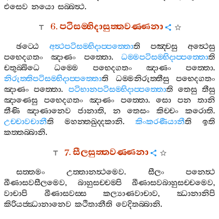
එසෙව
නයො
සබ‍්බත්‍ථ
.
6.
පටිසම‍්භිදාසුත‍්තවණ‍්ණනා
ඡට‍්ඨෙ
අත්‍ථපටිසම‍්භිදාප‍්පත‍්තො
ති
පඤ‍්චසු
අත්‍ථෙසු
පභෙදගතං
ඤාණං
පත‍්තො
.
ධම‍්මපටිසම‍්භිදාප‍්පත‍්තො
ති
චතුබ‍්බිධෙ
ධම‍්මෙ
පභෙදගතං
ඤාණං
පත‍්තො
.
නිරුත‍්තිපටිසම‍්භිදාප‍්පත‍්තො
ති
ධම‍්මනිරුත‍්තීසු
පභෙදගතං
ඤාණං
පත‍්තො
.
පටිභානපටිසම‍්භිදාප‍්පත‍්තො
ති
තෙසු
තීසු
ඤාණෙසු
පභෙදගතං
ඤාණං
පත‍්තො
.
සො
පන
තානි
තීණි
ඤාණානෙව
ජානාති
,
න
තෙසං
කිච‍්චං
කරොති
.
උච‍්චාවචානී
ති
මහන‍්තඛුද‍්දකානි
.
කිංකරණීයානී
ති
ඉති
කත‍්තබ‍්බානි
.
7.
සීලසුත‍්තවණ‍්ණනා
සත‍්තමං
උත‍්තානත්‍ථමෙව
.
සීලං
පනෙත්‍ථ
ඛීණාසවසීලමෙව
,
බාහුසච‍්චම‍්පි
ඛීණාසවබාහුසච‍්චමෙව
,
වාචාපි
ඛීණාසවස‍්ස
කල්‍යාණවාචාව
,
ඣානානිපි
කිරියජ‍්ඣානානෙව
කථිතානීති
වෙදිතබ‍්බානි
.