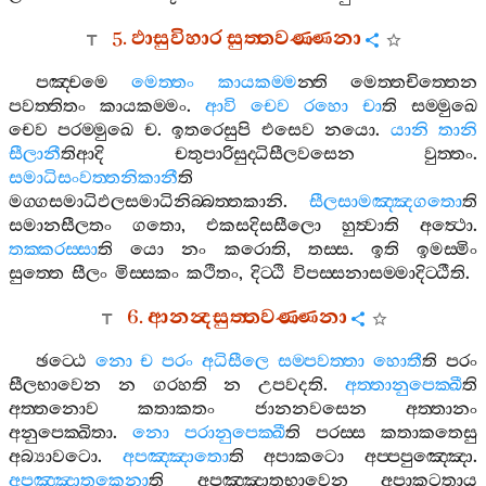
5.
ඵාසුවිහාර
සුත‍්තවණ‍්ණනා
පඤ‍්චමෙ
මෙත‍්තං
කායකම‍්ම
න‍්ති
මෙත‍්තචිත‍්තෙන
පවත‍්තිතං
කායකම‍්මං
.
ආවි
චෙව
රහො
චා
ති
සම‍්මුඛෙ
චෙව
පරම‍්මුඛෙ
ච
.
ඉතරෙසුපි
එසෙව
නයො
.
යානි
තානි
සීලානී
තිආදි
චතුපාරිසුද‍්ධිසීලවසෙන
වුත‍්තං
.
සමාධිසංවත‍්තනිකානී
ති
මග‍්ගසමාධිඵලසමාධිනිබ‍්බත‍්තකානි
.
සීලසාමඤ‍්ඤගතො
ති
සමානසීලතං
ගතො
,
එකසදිසසීලො
හුත්‍වාති
අත්‍ථො
.
තක‍්කරස‍්සා
ති
යො
නං
කරොති
,
තස‍්ස
.
ඉති
ඉමස‍්මිං
සුත‍්තෙ
සීලං
මිස‍්සකං
කථිතං
,
දිට‍්ඨි
විපස‍්සනාසම‍්මාදිට‍්ඨීති
.
6.
ආනන්‍දසුත‍්තවණ‍්ණනා
ඡට‍්ඨෙ
නො
ච
පරං
අධිසීලෙ
සම‍්පවත‍්තා
හොතී
ති
පරං
සීලභාවෙන
න
ගරහති
න
උපවදති
.
අත‍්තානුපෙක‍්ඛී
ති
අත‍්තනොව
කතාකතං
ජානනවසෙන
අත‍්තානං
අනුපෙක‍්ඛිතා
.
නො
පරානුපෙක‍්ඛී
ති
පරස‍්ස
කතාකතෙසු
අබ්‍යාවටො
.
අපඤ‍්ඤාතො
ති
අපාකටො
අප‍්පපුඤ‍්ඤො
.
අපඤ‍්ඤාතකෙනා
ති
අපඤ‍්ඤාතභාවෙන
අපාකටතාය