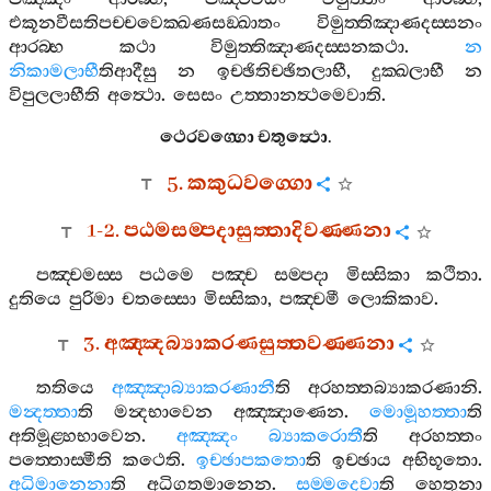
එකූනවීසතිපච‍්චවෙක‍්ඛණසඞ‍්ඛාතං
විමුත‍්තිඤාණදස‍්සනං
ආරබ‍්භ
කථා
විමුත‍්තිඤාණදස‍්සනකථා
.
න
නිකාමලාභී
තිආදීසු
න
ඉච‍්ඡිතිච‍්ඡිතලාභී
,
දුක‍්ඛලාභී
න
විපුලලාභීති
අත්‍ථො
.
සෙසං
උත‍්තානත්‍ථමෙවාති
.
ථෙරවග‍්ගො
චතුත්‍ථො
.
5.
කකුධවග‍්ගො
1-2.
පඨමසම‍්පදාසුත‍්තාදිවණ‍්ණනා
පඤ‍්චමස‍්ස
පඨමෙ
පඤ‍්ච
සම‍්පදා
මිස‍්සිකා
කථිතා
.
දුතියෙ
පුරිමා
චතස‍්සො
මිස‍්සිකා
,
පඤ‍්චමී
ලොකිකාව
.
3.
අඤ‍්ඤබ්‍යාකරණසුත‍්තවණ‍්ණනා
තතියෙ
අඤ‍්ඤාබ්‍යාකරණානී
ති
අරහත‍්තබ්‍යාකරණානි
.
මන්‍දත‍්තා
ති
මන්‍දභාවෙන
අඤ‍්ඤාණෙන
.
මොමූහත‍්තා
ති
අතිමූළ‍්හභාවෙන
.
අඤ‍්ඤං
බ්‍යාකරොතී
ති
අරහත‍්තං
පත‍්තොස‍්මීති
කථෙති
.
ඉච‍්ඡාපකතො
ති
ඉච‍්ඡාය
අභිභූතො
.
අධිමානෙනා
ති
අධිගතමානෙන
.
සම‍්මදෙවා
ති
හෙතුනා