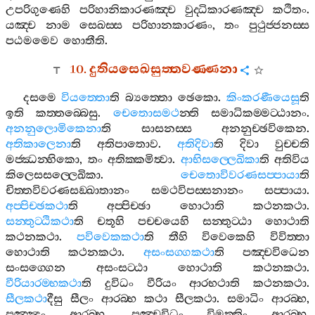
උපරිගුණෙහි
පරිහානිකාරණඤ‍්ච
වුද‍්ධිකාරණඤ‍්ච
කථිතං
.
යඤ‍්ච
නාම
සෙඛස‍්ස
පරිහානකාරණං
,
තං
පුථුජ‍්ජනස‍්ස
පඨමමෙව
හොතීති
.
10.
දුතියසෙඛසුත‍්තවණ‍්ණනා
දසමෙ
වියත‍්තො
ති
බ්‍යත‍්තො
ඡෙකො
.
කිංකරණීයෙසූ
ති
ඉති
කත‍්තබ‍්බෙසු
.
චෙතොසමථ
න‍්ති
සමාධිකම‍්මට‍්ඨානං
.
අනනුලොමිකෙනා
ති
සාසනස‍්ස
අනනුච‍්ඡවිකෙන
.
අතිකාලෙනා
ති
අතිපාතොව
.
අතිදිවා
ති
දිවා
වුච‍්චති
මජ‍්ඣන‍්හිකො
,
තං
අතික‍්කමිත්‍වා
.
ආභිසල‍්ලෙඛිකා
ති
අතිවිය
කිලෙසසල‍්ලෙඛිකා
.
චෙතොවිවරණසප‍්පායා
ති
චිත‍්තවිවරණසඞ‍්ඛාතානං
සමථවිපස‍්සනානං
සප‍්පායා
.
අප‍්පිච‍්ඡකථා
ති
අප‍්පිච‍්ඡා
හොථාති
කථනකථා
.
සන‍්තුට‍්ඨිකථා
ති
චතූහි
පච‍්චයෙහි
සන‍්තුට‍්ඨා
හොථාති
කථනකථා
.
පවිවෙකකථා
ති
තීහි
විවෙකෙහි
විවිත‍්තා
හොථාති
කථනකථා
.
අසංසග‍්ගකථා
ති
පඤ‍්චවිධෙන
සංසග‍්ගෙන
අසංසට‍්ඨා
හොථාති
කථනකථා
.
වීරියාරම‍්භකථා
ති
දුවිධං
වීරියං
ආරභථාති
කථනකථා
.
සීලකථා
දීසු
සීලං
ආරබ‍්භ
කථා
සීලකථා
.
සමාධිං
ආරබ‍්භ
,
පඤ‍්ඤං
ආරබ‍්භ
,
පඤ‍්චවිධං
විමුත‍්තිං
ආරබ‍්භ
,