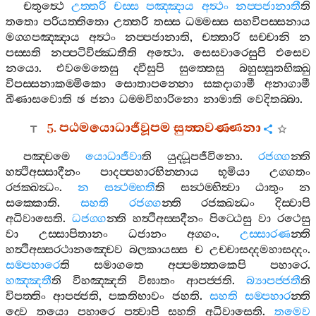
චතුත්‍ථෙ
උත‍්තරි
චස‍්ස
පඤ‍්ඤාය
අත්‍ථං
නප‍්පජානාතී
ති
තතො
පරියත‍්තිතො
උත‍්තරි
තස‍්ස
ධම‍්මස‍්ස
සහවිපස‍්සනාය
මග‍්ගපඤ‍්ඤාය
අත්‍ථං
නප‍්පජානාති
,
චත‍්තාරි
සච‍්චානි
න
පස‍්සති
නප‍්පටිවිජ‍්ඣතීති
අත්‍ථො
.
සෙසවාරෙසුපි
එසෙව
නයො
.
එවමෙතෙසු
ද‍්වීසුපි
සුත‍්තෙසු
බහුස‍්සුතභික‍්ඛු
විපස‍්සනාකම‍්මිකො
සොතාපන‍්නො
සකදාගාමී
අනාගාමී
ඛීණාසවොති
ඡ
ජනා
ධම‍්මවිහාරිනො
නාමාති
වෙදිතබ‍්බා
.
5.
පඨමයොධාජීවූපම
සුත‍්තවණ‍්ණනා
පඤ‍්චමෙ
යොධාජීවා
ති
යුද‍්ධූපජීවිනො
.
රජග‍්ග
න‍්ති
හත්‍ථිඅස‍්සාදීනං
පාදප‍්පහාරභින‍්නාය
භූමියා
උග‍්ගතං
රජක‍්ඛන්‍ධං
.
න
සන්‍ථම‍්භතී
ති
සන්‍ථම‍්භිත්‍වා
ඨාතුං
න
සක‍්කොති
.
සහති
රජග‍්ග
න‍්ති
රජක‍්ඛන්‍ධං
දිස‍්වාපි
අධිවාසෙති
.
ධජග‍්ග
න‍්ති
හත්‍ථිඅස‍්සදීනං
පිට‍්ඨෙසු
වා
රථෙසු
වා
උස‍්සාපිතානං
ධජානං
අග‍්ගං
.
උස‍්සාරණ
න‍්ති
හත්‍ථිඅස‍්සරථානඤ‍්චෙව
බලකායස‍්ස
ච
උච‍්චාසද‍්දමහාසද‍්දං
.
සම‍්පහාරෙ
ති
සමාගතෙ
අප‍්පමත‍්තකෙපි
පහාරෙ
.
හඤ‍්ඤතී
ති
විහඤ‍්ඤති
විඝාතං
ආපජ‍්ජති
.
බ්‍යාපජ‍්ජතී
ති
විපත‍්තිං
ආපජ‍්ජති
,
පකතිභාවං
ජහති
.
සහති
සම‍්පහාර
න‍්ති
ද‍්වෙ
තයො
පහාරෙ
පත්‍වාපි
සහති
අධිවාසෙති
.
තමෙව