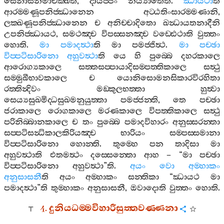
සෙනාසනමාචික‍්ඛති
,
දායජ‍්ජං
නිය්‍යාතෙති
.
ඣායථා
ති
ආරම‍්මණූපනිජ‍්ඣානෙන
අට‍්ඨතිංසාරම‍්මණානි
,
ලක‍්ඛණූපනිජ‍්ඣානෙන
ච
අනිච‍්චාදිතො
ඛන්‍ධායතනාදීනි
උපනිජ‍්ඣායථ
,
සමථඤ‍්ච
විපස‍්සනඤ‍්ච
වඩ‍්ඪෙථාති
වුත‍්තං
හොති
.
මා
පමාදත්‍ථා
ති
මා
පමජ‍්ජිත්‍ථ
.
මා
පච‍්ඡා
විප‍්පටිසාරිනො
අහුවත්‍ථා
ති
යෙ
හි
පුබ‍්බෙ
දහරකාලෙ
ආරොග්‍යකාලෙ
සත‍්තසප‍්පායාදිසම‍්පත‍්තිකාලෙ
සත්‍ථු
සම‍්මුඛීභාවකාලෙ
ච
යොනිසොමනසිකාරවිරහිතා
රත‍්තින්‍දිවං
මඞ‍්කුලභත‍්තා
හුත්‍වා
සෙය්‍යසුඛමිද‍්ධසුඛමනුයුත‍්තා
පමජ‍්ජන‍්ති
,
තෙ
පච‍්ඡා
ජරාකාලෙ
රොගකාලෙ
මරණකාලෙ
විපත‍්තිකාලෙ
සත්‍ථු
පරිනිබ‍්බානකාලෙ
ච
තං
පුබ‍්බෙ
පමාදවිහාරං
අනුස‍්සරන‍්තා
සප‍්පටිසන්‍ධිකාලකිරියඤ‍්ච
භාරියං
සම‍්පස‍්සමානා
විප‍්පටිසාරිනො
හොන‍්ති
.
තුම‍්හෙ
පන
තාදිසා
මා
අහුවත්‍ථාති
එතමත්‍ථං
දස‍්සෙන‍්තො
ආහ
– “
මා
පච‍්ඡා
විප‍්පටිසාරිනො
අහුවත්‍ථා
”
ති
.
අයං
වො
අම‍්හාකං
අනුසාසනී
ති
අයං
අම‍්හාකං
සන‍්තිකා
“
ඣායථ
මා
පමාදත්‍ථා
”
ති
තුම‍්හාකං
අනුසාසනී
,
ඔවාදොති
වුත‍්තං
හොති
.
4.
දුනියධම‍්මවිහාරීසුත‍්තවණ‍්ණනා