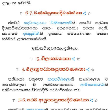
දාතුං
න
ඉච‍්ඡති
.
6-7.
වණ‍්ණසුත‍්තාදිවණ‍්ණනා
ඡට‍්ඨෙ
සද‍්ධාදෙය්‍යං
විනිපාතෙතී
ති
පරෙහි
සද‍්ධාය
දින‍්නපිණ‍්ඩපාතතො
අග‍්ගං
අග‍්ගහෙත්‍වා
පරස‍්ස
දෙති
.
සත‍්තමෙ
ඉස‍්සුකිනී
ති
ඉස‍්සාය
සමන‍්නාගතා
.
සෙසං
සබ‍්බත්‍ථ
උත‍්තානමෙවාති
.
අන්‍ධකවින්‍දවග‍්ගො
දුතියො
.
3.
ගිලානවග‍්ගො
4.
ගිලානූපට‍්ඨාකසුත‍්තවණ‍්ණනා
තතියස‍්ස
චතුත්‍ථෙ
නප‍්පටිබලො
ති
කායබලෙන
ච
ඤාණබලෙන
ච
අසමන‍්නාගතො
.
ආමිසන‍්තරො
ති
ආමිසහෙතුකො
චීවරාදීනි
පච‍්චාසීසමානො
.
5-6.
පඨම
ආයුස‍්සසුත‍්තාදිවණ‍්ණනා