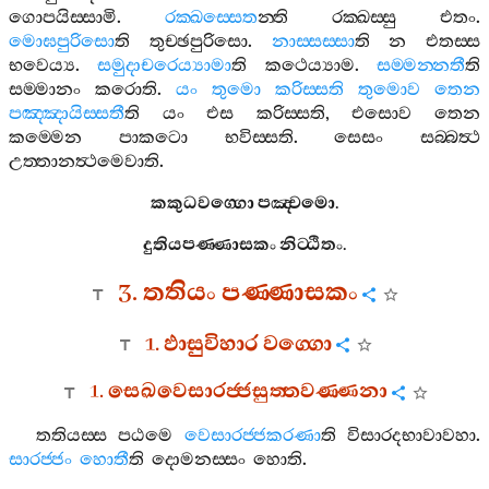
ගොපයිස‍්සාමි
.
රක‍්ඛස‍්සෙත
න‍්ති
රක‍්ඛස‍්සු
එතං
.
මොඝපුරිසො
ති
තුච‍්ඡපුරිසො
.
නාස‍්සස‍්සා
ති
න
එතස‍්ස
භවෙය්‍ය
.
සමුදාචරෙය්‍යාමා
ති
කථෙය්‍යාම
.
සම‍්මන‍්නතී
ති
සම‍්මානං
කරොති
.
යං
තුමො
කරිස‍්සති
තුමොව
තෙන
පඤ‍්ඤායිස‍්සතී
ති
යං
එස
කරිස‍්සති
,
එසොව
තෙන
කම‍්මෙන
පාකටො
භවිස‍්සති
.
සෙසං
සබ‍්බත්‍ථ
උත‍්තානත්‍ථමෙවාති
.
කකුධවග‍්ගො
පඤ‍්චමො
.
දුතියපණ‍්ණාසකං
නිට‍්ඨිතං
.
3.
තතියං
පණ‍්ණාසකං
1.
ඵාසුවිහාර
වග‍්ගො
1.
සෙඛවෙසාරජ‍්ජසුත‍්තවණ‍්ණනා
තතියස‍්ස
පඨමෙ
වෙසාරජ‍්ජකරණා
ති
විසාරදභාවාවහා
.
සාරජ‍්ජං
හොතී
ති
දොමනස‍්සං
හොති
.