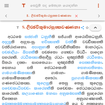
8. ලිච‍්ඡවිකුමාරසුත‍්තවණ‍්ණනා
8.
ලිච‍්ඡවිකුමාරසුත‍්තවණ‍්ණනා
අට‍්ඨමෙ
සජ‍්ජානි
ධනූනී
ති
සජියානි
ආරොපිතධනූනි
.
අද‍්දසූ
ති
අද‍්දසංසු
.
භවිස‍්සන‍්ති
වජ‍්ජී
ති
වඩ‍්ඪිස‍්සන‍්ති
වජ‍්ජිරාජානො
.
අපානුභා
ති
අවඩ‍්ඪිනිස‍්සිතා
මානථද‍්ධා
.
පච‍්ඡාලියං
ඛිපන‍්තී
ති
පච‍්ඡතො
ගන‍්ත්‍වා
පිට‍්ඨිං
පාදෙන
පහරන‍්ති
.
රට‍්ඨිකස‍්සා
තිආදීසු
රට‍්ඨං
භුඤ‍්ජතීති
රට‍්ඨිකො
.
පිතරා
දත‍්තං
සාපතෙය්‍යං
භුඤ‍්ජතීති
පෙත‍්තනිකො
.
සෙනාය
පති
ජෙට‍්ඨකොති
සෙනාපතිකො
.
ගාමගාමණිකස‍්සා
ති
ගාමානං
ගාමණිකස‍්ස
,
ගාමසාමිකස‍්සාති
අත්‍ථො
.
පූගගාමණිකස‍්සා
ති
ගණජෙට‍්ඨකස‍්ස
.
කුලෙසූ
ති
තෙසු
තෙසු
කුලෙසු
.
පච‍්චෙකාධිපච‍්චං
කාරෙන‍්තී
ති
පච‍්චෙකං
ජෙට‍්ඨකට‍්ඨානං
කාරෙන‍්ති
.
කල්‍යාණෙන
මනසා
අනුකම‍්පන‍්තී
ති
සුන්‍දරෙන
චිත‍්තෙන
අනුග‍්ගණ‍්හන‍්ති
.
ඛෙත‍්තකම‍්මන‍්තසාමන‍්තසබ්‍යොහාරෙ
ති
යෙ
ච
අත‍්තනො