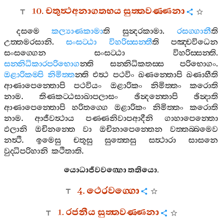
10.
චතුත්‍ථඅනාගතභය
සුත‍්තවණ‍්ණනා
දසමෙ
කල්‍යාණකාමා
ති
සුන්‍දරකාමා
.
රසග‍්ගානී
ති
උත‍්තමරසානි
.
සංසට‍්ඨා
විහරිස‍්සන‍්තී
ති
පඤ‍්චවිධෙන
සංසග‍්ගෙන
සංසට‍්ඨා
විහරිස‍්සන‍්ති
.
සන‍්නිධිකාරපරිභොග
න‍්ති
සන‍්නිධිකතස‍්ස
පරිභොගං
.
ඔළාරිකම‍්පි
නිමිත‍්ත
න‍්ති
එත්‍ථ
පථවිං
ඛණන‍්තොපි
ඛණාහීති
ආණාපෙන‍්තොපි
පථවියං
ඔළාරිකං
නිමිත‍්තං
කරොති
නාම
.
තිණකට‍්ඨසාඛාපලාසං
ඡින්‍දන‍්තොපි
ඡින්‍දාති
ආණාපෙන‍්තොපි
හරිතග‍්ගෙ
ඔළාරිකං
නිමිත‍්තං
කරොති
නාම
.
ආජීවත්‍ථාය
පණ‍්ණනිවාපආදීනි
ගාහාපෙන‍්තො
ඵලානි
ඔචිනන‍්තෙ
වා
ඔචිනාපෙන‍්තෙන
වත‍්තබ‍්බමෙව
නත්‍ථි
.
ඉමෙසු
චතූසු
සුත‍්තෙසු
සත්‍ථාරා
සාසනෙ
වුද‍්ධිපරිහානි
කථිතාති
.
යොධාජීවවග‍්ගො
තතියො
.
4.
ථෙරවග‍්ගො
1.
රජනීය
සුත‍්තවණ‍්ණනා