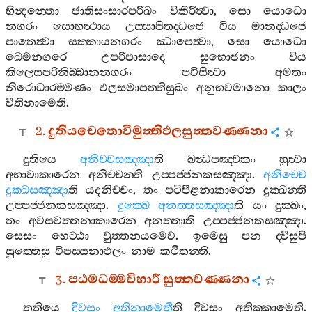
භින්‍දන‍්තො
ජාතිසංසාරපරිඛං
විකිරිත්‍වා
,
සො
යොධො
නගරං
සොභත්‍ථාය
උස‍්සාපිතද‍්ධජෙ
විය
මානද‍්ධජෙ
පාතෙත්‍වා
සක‍්කායනගරං
ඣාපෙත්‍වා
,
සො
යොධො
ඛෙමනගරෙ
උපරිපාසාදෙ
සුභොජනං
විය
කිලෙසපරිනිබ‍්බානනගරං
පවිසිත්‍වා
අමතං
නිරොධාරම‍්මණං
ඵලසමාපත‍්තිසුඛං
අනුභවමානො
කාලං
වීතිනාමෙති
.
2.
දුතියචෙතොවිමුත‍්තිඵලසුත‍්තවණ‍්ණනා
දුතියෙ
අනිච‍්චසඤ‍්ඤා
ති
ඛන්‍ධපඤ‍්චකං
හුත්‍වා
අභාවාකාරෙන
අනිච‍්චන‍්ති
උප‍්පජ‍්ජනකසඤ‍්ඤා
.
අනිච‍්චෙ
දුක‍්ඛසඤ‍්ඤා
ති
යදනිච‍්චං
,
තං
පටිපීළනාකාරෙන
දුක‍්ඛන‍්ති
උප‍්පජ‍්ජනකසඤ‍්ඤා
.
දුක‍්ඛෙ
අනත‍්තසඤ‍්ඤා
ති
යං
දුක‍්ඛං
,
තං
අවසවත‍්තනාකාරෙන
අනත‍්තාති
උප‍්පජ‍්ජනකසඤ‍්ඤා
.
සෙසං
හෙට‍්ඨා
වුත‍්තනයමෙව
.
ඉමෙසු
පන
ද‍්වීසුපි
සුත‍්තෙසු
විපස‍්සනාඵලං
නාම
කථිතන‍්ති
.
3.
පඨමධම‍්මවිහාරී
සුත‍්තවණ‍්ණනා
තතියෙ
දිවසං
අතිනාමෙතී
ති
දිවසං
අතික‍්කාමෙති
.