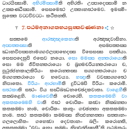
ධාරයිස‍්සාමි
.
අභිරමිස‍්සාමී
ති
අභිරතිං
උප‍්පාදෙස‍්සාමි
න
උක‍්කණ‍්ඨිස‍්සාමි
.
සෙසමෙත්‍ථ
උත‍්තානත්‍ථමෙව
.
ඉමස‍්මිං
සුත‍්තෙ
වට‍්ටවිවට‍්ටං
කථිතන‍්ති
.
7.
පඨමඅනාගතභයසුත‍්තවණ‍්ණනා
සත‍්තමෙ
ආරඤ‍්ඤකෙනා
ති
අරඤ‍්ඤවාසිනා
.
අප‍්පත‍්තස‍්සා
ති
අසම‍්පත‍්තස‍්ස
ඣානවිපස‍්සනාමග‍්ගඵලප‍්පභෙදස‍්ස
විසෙසස‍්ස
පත‍්තියා
.
සෙසපදෙසුපි
එසෙව
නයො
.
සො
මමස‍්ස
අන‍්තරායො
ති
සො
මම
ජීවිතන‍්තරායො
ච
බ්‍රහ‍්මචරියන‍්තරායො
ච
,
පුථුජ‍්ජනකාලකිරියං
කරොන‍්තස‍්ස
සග‍්ගන‍්තරායො
ච
මග‍්ගන‍්තරායො
ච
භවෙය්‍ය
.
හන්‍දා
ති
වවස‍්සග‍්ගත්‍ථෙ
නිපාතො
.
වීරියං
ආරභාමී
ති
දුවිධම‍්පි
වීරියං
කරොමි
.
සත්‍ථකා
ති
සත්‍ථං
විය
සන්‍ධිබන්‍ධනච‍්ඡෙදකවාතා
.
වාළෙහී
ති
කක‍්ඛළෙහි
.
මාණවෙහී
ති
චොරෙහි
.
කතකම‍්මෙහි
වා
අකතකම‍්මෙහි
වා
ති
එත්‍ථ
චොරිකං
කත්‍වා
නික‍්ඛන‍්තා
කතකම‍්මා
නාම
,
චොරිකං
කාතුං
ගච‍්ඡන‍්තා
අකතකම‍්මා
නාම
.
තත්‍ථ
කතකම‍්මා
කම‍්මස‍්ස
නිප‍්ඵන‍්නත‍්තා
සත‍්තානං
ගලලොහිතං
ගහෙත්‍වා
දෙවතානං
බලිං
කරොන‍්ති
,
අකතකම‍්මා
“
එවං
නො
කම‍්මං
නිප‍්ඵජ‍්ජිස‍්සතී
”
ති
පඨමතරං