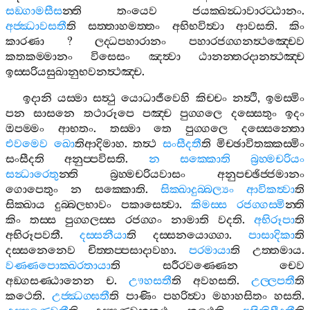
සඞ‍්ගාමසීස
න‍්ති
තංයෙව
ජයක‍්ඛන්‍ධාවාරට‍්ඨානං
.
අජ‍්ඣාවසතී
ති
සත‍්තාහමත‍්තං
අභිභවිත්‍වා
ආවසති
.
කිං
කාරණා
?
ලද‍්ධපහාරානං
පහාරජග‍්ගනත්‍ථඤ‍්චෙව
කතකම‍්මානං
විසෙසං
ඤත්‍වා
ඨානන‍්තරදානත්‍ථඤ‍්ච
ඉස‍්සරියසුඛානුභවනත්‍ථඤ‍්ච
.
ඉදානි
යස‍්මා
සත්‍ථු
යොධාජීවෙහි
කිච‍්චං
නත්‍ථි
,
ඉමස‍්මිං
පන
සාසනෙ
තථාරූපෙ
පඤ‍්ච
පුග‍්ගලෙ
දස‍්සෙතුං
ඉදං
ඔපම‍්මං
ආභතං
.
තස‍්මා
තෙ
පුග‍්ගලෙ
දස‍්සෙන‍්තො
එවමෙව
ඛො
තිආදිමාහ
.
තත්‍ථ
සංසීදතී
ති
මිච‍්ඡාවිතක‍්කස‍්මිං
සංසීදති
අනුප‍්පවිසති
.
න
සක‍්කොති
බ්‍රහ‍්මචරියං
සන්‍ධාරෙතු
න‍්ති
බ්‍රහ‍්මචරියවාසං
අනුපච‍්ඡිජ‍්ජමානං
ගොපෙතුං
න
සක‍්කොති
.
සික‍්ඛාදුබ‍්බල්‍යං
ආවිකත්‍වා
ති
සික‍්ඛාය
දුබ‍්බලභාවං
පකාසෙත්‍වා
.
කිමස‍්ස
රජග‍්ගස‍්මි
න‍්ති
කිං
තස‍්ස
පුග‍්ගලස‍්ස
රජග‍්ගං
නාමාති
වදති
.
අභිරූපා
ති
අභිරූපවතී
.
දස‍්සනීයා
ති
දස‍්සනයොග‍්ගා
.
පාසාදිකා
ති
දස‍්සනෙනෙව
චිත‍්තප‍්පසාදාවහා
.
පරමායා
ති
උත‍්තමාය
.
වණ‍්ණපොක‍්ඛරතායා
ති
සරීරවණ‍්ණෙන
චෙව
අඞ‍්ගසණ‍්ඨානෙන
ච
.
ඌහසතී
ති
අවහසති
.
උල‍්ලපතී
ති
කථෙති
.
උජ‍්ඣග‍්ඝතී
ති
පාණිං
පහරිත්‍වා
මහාහසිතං
හසති
.