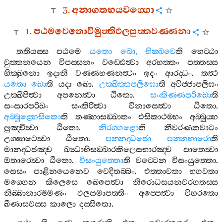
3.
අනාගතභයවග‍්ගො
1.
පඨමචෙතොවිමුත‍්තිඵලසුත‍්තවණ‍්ණනා
තතියස‍්ස
පඨමෙ
යතො
ඛො
,
භික‍්ඛවෙ
ති
හෙට‍්ඨා
වුත‍්තනයෙන
විපස‍්සනං
වඩ‍්ඪෙත්‍වා
අරහත‍්තං
පත‍්තස‍්ස
භික‍්ඛුනො
ඉදානි
වණ‍්ණභණනත්‍ථං
ඉදං
ආරද‍්ධං
.
තත්‍ථ
යතො
ඛො
ති
යදා
ඛො
.
උක‍්ඛිත‍්තපලිඝො
ති
අවිජ‍්ජාපලිඝං
උක‍්ඛිපිත්‍වා
අපනෙත්‍වා
ඨිතො
.
සංකිණ‍්ණපරිඛො
ති
සංසාරපරිඛං
සංකිරිත්‍වා
විනාසෙත්‍වා
ඨිතො
.
අබ‍්බූළ‍්හෙසිකො
ති
තණ‍්හාසඞ‍්ඛාතං
එසිකාථම‍්භං
අබ‍්බුය‍්හ
ලුඤ‍්චිත්‍වා
ඨිතො
.
නිරග‍්ගළො
ති
නීවරණකවාටං
උග‍්ඝාටෙත්‍වා
ඨිතො
.
පන‍්නද‍්ධජො
පන‍්නභාරො
ති
මානද‍්ධජඤ‍්ච
ඛන්‍ධාභිසඞ‍්ඛාරකිලෙසභාරඤ‍්ච
පාතෙත්‍වා
ඔතාරෙත්‍වා
ඨිතො
.
විසංයුත‍්තො
ති
වට‍්ටෙන
විසංයුත‍්තො
.
සෙසං
පාළිනයෙනෙව
වෙදිතබ‍්බං
.
එත‍්තාවතා
භගවතා
මග‍්ගෙන
කිලෙසෙ
ඛෙපෙත්‍වා
නිරොධසයනවරගතස‍්ස
නිබ‍්බානාරම‍්මණං
ඵලසමාපත‍්තිං
අප‍්පෙත්‍වා
විහරතො
ඛීණාසවස‍්ස
කාලො
දස‍්සිතො
.