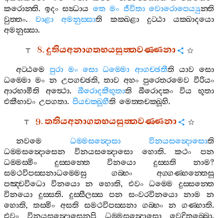
කරොන‍්ති
.
ඉදං
සන්‍ධාය
තෙ
මං
ජීවිතා
වොරොපෙය්‍යු
න‍්ති
වුත‍්තං
.
වාළා
අමනුස‍්සා
ති
කක‍්ඛළා
දුට‍්ඨා
යක‍්ඛාදයො
අමනුස‍්සා
.
8.
දුතියඅනාගතභයසුත‍්තවණ‍්ණනා
අට‍්ඨමෙ
පුරා
මං
සො
ධම‍්මො
ආගච‍්ඡතී
ති
යාව
සො
ධම‍්මො
මං
න
උපගච‍්ඡති
,
තාව
අහං
පුරෙතරමෙව
වීරියං
ආරභාමීති
අත්‍ථො
.
ඛීරොදකීභූතා
ති
ඛීරොදකං
විය
භූතා
එකීභාවං
උපගතා
.
පියචක‍්ඛූහී
ති
මෙත‍්තචක‍්ඛූහි
.
9.
තතියඅනාගතභයසුත‍්තවණ‍්ණනා
නවමෙ
ධම‍්මසන්‍දොසා
විනයසන්‍දොසො
ති
ධම‍්මසන්‍දොසෙන
විනයසන්‍දොසො
හොති
.
කථං
පන
ධම‍්මස‍්මිං
දුස‍්සන‍්තෙ
විනයො
දුස‍්සති
නාම
?
සමථවිපස‍්සනාධම‍්මෙසු
ගබ‍්භං
අග‍්ගණ‍්හන‍්තෙසු
පඤ‍්චවිධො
විනයො
න
හොති
,
එවං
ධම‍්මෙ
දුස‍්සන‍්තෙ
විනයො
දුස‍්සති
.
දුස‍්සීලස‍්ස
පන
සංවරවිනයො
නාම
න
හොති
,
තස‍්මිං
අසති
සමථවිපස‍්සනා
ගබ‍්භං
න
ගණ‍්හාති
.
එවං
විනයසන්‍දොසෙනපි
ධම‍්මසන්‍දොසො
වෙදිතබ‍්බො
.