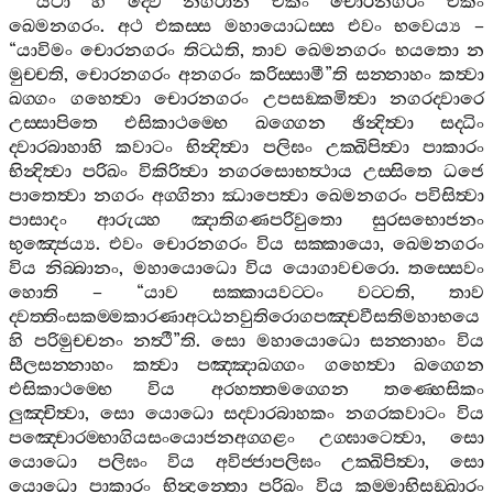
යථා
හි
ද‍්වෙ
නගරානි
එකං
චොරනගරං
එකං
ඛෙමනගරං
.
අථ
එකස‍්ස
මහායොධස‍්ස
එවං
භවෙය්‍ය
–
“
යාවිමං
චොරනගරං
තිට‍්ඨති
,
තාව
ඛෙමනගරං
භයතො
න
මුච‍්චති
,
චොරනගරං
අනගරං
කරිස‍්සාමී
”
ති
සන‍්නාහං
කත්‍වා
ඛග‍්ගං
ගහෙත්‍වා
චොරනගරං
උපසඞ‍්කමිත්‍වා
නගරද‍්වාරෙ
උස‍්සාපිතෙ
එසිකාථම‍්භෙ
ඛග‍්ගෙන
ඡින්‍දිත්‍වා
සද‍්ධිං
ද‍්වාරබාහාහි
කවාටං
භින්‍දිත්‍වා
පලිඝං
උක‍්ඛිපිත්‍වා
පාකාරං
භින්‍දිත්‍වා
පරිඛං
විකිරිත්‍වා
නගරසොභත්‍ථාය
උස‍්සිතෙ
ධජෙ
පාතෙත්‍වා
නගරං
අග‍්ගිනා
ඣාපෙත්‍වා
ඛෙමනගරං
පවිසිත්‍වා
පාසාදං
ආරුය‍්හ
ඤාතිගණපරිවුතො
සුරසභොජනං
භුඤ‍්ජෙය්‍ය
.
එවං
චොරනගරං
විය
සක‍්කායො
,
ඛෙමනගරං
විය
නිබ‍්බානං
,
මහායොධො
විය
යොගාවචරො
.
තස‍්සෙවං
හොති
– “
යාව
සක‍්කායවට‍්ටං
වට‍්ටති
,
තාව
ද‍්වත‍්තිංසකම‍්මකාරණාඅට‍්ඨනවුතිරොගපඤ‍්චවීසතිමහාභයෙ
හි
පරිමුච‍්චනං
නත්‍ථී
”
ති
.
සො
මහායොධො
සන‍්නාහං
විය
සීලසන‍්නාහං
කත්‍වා
පඤ‍්ඤාඛග‍්ගං
ගහෙත්‍වා
ඛග‍්ගෙන
එසිකාථම‍්භෙ
විය
අරහත‍්තමග‍්ගෙන
තණ‍්හෙසිකං
ලුඤ‍්චිත්‍වා
,
සො
යොධො
සද‍්වාරබාහකං
නගරකවාටං
විය
පඤ‍්චොරම‍්භාගියසංයොජනඅග‍්ගළං
උග‍්ඝාටෙත්‍වා
,
සො
යොධො
පලිඝං
විය
අවිජ‍්ජාපලිඝං
උක‍්ඛිපිත්‍වා
,
සො
යොධො
පාකාරං
භින්‍දන‍්තො
පරිඛං
විය
කම‍්මාභිසඞ‍්ඛාරං