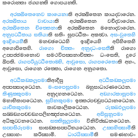
කරොන‍්තා
ජග‍්ගන‍්ති
ගොපයන‍්ති
.
අරක‍්ඛිතෙනෙව
කායෙනා
ති
අරක‍්ඛිතෙන
කායද‍්වාරෙන
.
අරක‍්ඛිතාය
වාචායා
ති
අරක‍්ඛිතෙන
වචීද‍්වාරෙන
.
අරක‍්ඛිතෙන
චිත‍්තෙනා
ති
අරක‍්ඛිතෙන
මනොද‍්වාරෙන
.
අනුපට‍්ඨිතාය
සතියා
ති
සතිං
සුපට‍්ඨිතං
අකත්‍වා
.
අසංවුතෙහි
ඉන්‍ද්‍රියෙහී
ති
මනච‍්ඡට‍්ඨෙහි
ඉන්‍ද්‍රියෙහි
අපිහිතෙහි
අගොපිතෙහි
.
රාගො
චිත‍්තං
අනුද‍්ධංසෙතී
ති
රාගො
උප‍්පජ‍්ජමානොව
සමථවිපස‍්සනාචිත‍්තං
ධංසෙති
,
දූරෙ
ඛිපති
.
රාගපරියුට‍්ඨිතොම‍්හි
,
ආවුසො
,
රාගපරෙතො
ති
අහං
,
ආවුසො
,
රාගෙන
රත‍්තො
,
රාගෙන
අනුගතො
.
අට‍්ඨිකඞ‍්කලූපමා
තිආදීසු
අට‍්ඨිකඞ‍්කලූපමා
අප‍්පස‍්සාදට‍්ඨෙන
.
මංසපෙසූපමා
බහුසාධාරණට‍්ඨෙන
.
තිණුක‍්කූපමා
අනුදහනට‍්ඨෙන
.
අඞ‍්ගාරකාසූපමා
මහාභිතාපට‍්ඨෙන
.
සුපිනකූපමා
ඉත‍්තරපච‍්චුපට‍්ඨානට‍්ඨෙන
.
යාචිතකූපමා
තාවකාලිකට‍්ඨෙන
.
රුක‍්ඛඵලූපමා
සබ‍්බඞ‍්ගපච‍්චඞ‍්ගපලිභඤ‍්ජනට‍්ඨෙන
.
අසිසූනූපමා
අධිකුට‍්ටනට‍්ඨෙන
.
සත‍්තිසූලූපමා
විනිවිජ‍්ඣනට‍්ඨෙන
.
සප‍්පසිරූපමා
සාසඞ‍්කසප‍්පටිභයට‍්ඨෙන
.
උස‍්සහිස‍්සාමී
ති
උස‍්සාහං
කරිස‍්සාමි
.
ධාරයිස‍්සාමී
ති
සමණභාවං