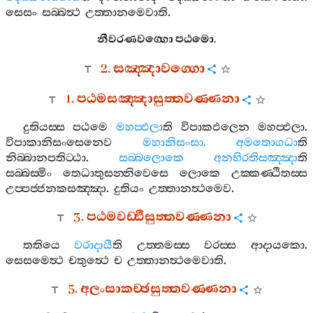
සෙසං
සබ‍්බත්‍ථ
උත‍්තානමෙවාති
.
නීවරණවග‍්ගො
පඨමො
.
2.
සඤ‍්ඤාවග‍්ගො
1.
පඨමසඤ‍්ඤාසුත‍්තවණ‍්ණනා
දුතියස‍්ස
පඨමෙ
මහප‍්ඵලා
ති
විපාකඵලෙන
මහප‍්ඵලා
.
විපාකානිසංසෙනෙව
මහානිසංසා
.
අමතොගධා
ති
නිබ‍්බානපතිට‍්ඨා
.
සබ‍්බලොකෙ
අනභිරතිසඤ‍්ඤා
ති
සබ‍්බස‍්මිං
තෙධාතුසන‍්නිවෙසෙ
ලොකෙ
උක‍්කණ‍්ඨිතස‍්ස
උප‍්පජ‍්ජනකසඤ‍්ඤා
.
දුතියං
උත‍්තානත්‍ථමෙව
.
3.
පඨමවඩ‍්ඪීසුත‍්තවණ‍්ණනා
තතියෙ
වරාදායී
ති
උත‍්තමස‍්ස
වරස‍්ස
ආදායකො
.
සෙසමෙත්‍ථ
චතුත්‍ථෙ
ච
උත‍්තානත්‍ථමෙවාති
.
5.
අලංසාකච‍්ඡසුත‍්තවණ‍්ණනා