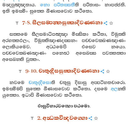
මන්‍දපුඤ‍්ඤතාය
.
නො
පරිතස‍්සතී
ති
පරිතාසං
නාපජ‍්ජති
.
ඉති
ඉමස‍්මිං
සුත‍්තෙ
ඛීණාසවොව
කථිතො
.
7-8.
සීලසම‍්පන‍්නසුත‍්තාදිවණ‍්ණනා
සත‍්තමෙ
සීලසමාධිපඤ‍්ඤා
මිස‍්සිකා
කථිතා
,
විමුත‍්ති
අරහත‍්තඵලං
,
විමුත‍්තිඤාණදස‍්සනං
පච‍්චවෙක‍්ඛණඤාණං
ලොකියමෙව
.
අට‍්ඨමෙපි
එසෙව
නයො
.
පච‍්චවෙක‍්ඛණඤාණං
පනෙත්‍ථ
අසෙඛස‍්ස
පවත‍්තත‍්තා
අසෙඛන‍්ති
වුත‍්තං
.
9-10.
චාතුද‍්දිසසුත‍්තාදිවණ‍්ණනා
නවමෙ
චාතුද‍්දිසො
ති
චතූසු
දිසාසු
අප‍්පටිහතචාරො
.
ඉමස‍්මිම‍්පි
සුත‍්තෙ
ඛීණාසවොව
කථිතො
.
දසමෙ
අල
න‍්ති
යුත‍්තො
.
ඉධාපි
ඛීණාසවොව
කථිතො
.
ඵාසුවිහාරවග‍්ගො
පඨමො
.
2.
අන්‍ධකවින්‍දවග‍්ගො