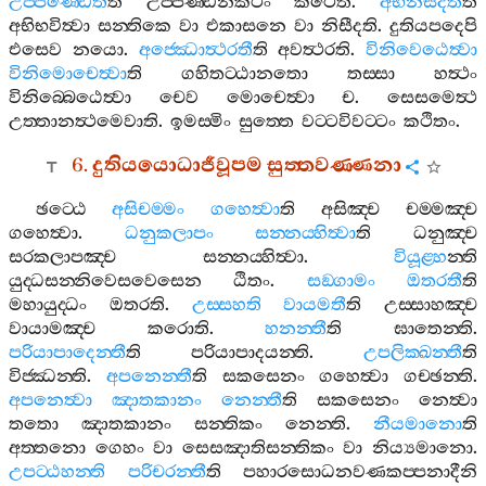
උප‍්පණ‍්ඩෙතී
ති
උප‍්පණ‍්ඩනකථං
කථෙති
.
අභිනිසීදතී
ති
අභිභවිත්‍වා
සන‍්තිකෙ
වා
එකාසනෙ
වා
නිසීදති
.
දුතියපදෙපි
එසෙව
නයො
.
අජ‍්ඣොත්‍ථරතී
ති
අවත්‍ථරති
.
විනිවෙඨෙත්‍වා
විනිමොචෙත්‍වා
ති
ගහිතට‍්ඨානතො
තස‍්සා
හත්‍ථං
විනිබ‍්බෙඨෙත්‍වා
චෙව
මොචෙත්‍වා
ච
.
සෙසමෙත්‍ථ
උත‍්තානත්‍ථමෙවාති
.
ඉමස‍්මිං
සුත‍්තෙ
වට‍්ටවිවට‍්ටං
කථිතං
.
6.
දුතියයොධාජීවූපම
සුත‍්තවණ‍්ණනා
ඡට‍්ඨෙ
අසිචම‍්මං
ගහෙත්‍වා
ති
අසිඤ‍්ච
චම‍්මඤ‍්ච
ගහෙත්‍වා
.
ධනුකලාපං
සන‍්නය‍්හිත්‍වා
ති
ධනුඤ‍්ච
සරකලාපඤ‍්ච
සන‍්නය‍්හිත්‍වා
.
වියූළ‍්හ
න‍්ති
යුද‍්ධසන‍්නිවෙසවෙසෙන
ඨිතං
.
සඞ‍්ගාමං
ඔතරතී
ති
මහායුද‍්ධං
ඔතරති
.
උස‍්සහති
වායමතී
ති
උස‍්සාහඤ‍්ච
වායාමඤ‍්ච
කරොති
.
හනන‍්තී
ති
ඝාතෙන‍්ති
.
පරියාපාදෙන‍්තී
ති
පරියාපාදයන‍්ති
.
උපලික‍්ඛන‍්තී
ති
විජ‍්ඣන‍්ති
.
අපනෙන‍්තී
ති
සකසෙනං
ගහෙත්‍වා
ගච‍්ඡන‍්ති
.
අපනෙත්‍වා
ඤාතකානං
නෙන‍්තී
ති
සකසෙනං
නෙත්‍වා
තතො
ඤාතකානං
සන‍්තිකං
නෙන‍්ති
.
නීයමානො
ති
අත‍්තනො
ගෙහං
වා
සෙසඤාතිසන‍්තිකං
වා
නිය්‍යමානො
.
උපට‍්ඨහන‍්ති
පරිචරන‍්තී
ති
පහාරසොධනවණකප‍්පනාදීනි