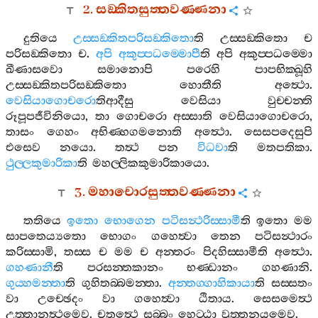
2.
සඞ‍්කිතසුත‍්තවණ‍්ණනා
දුතියෙ
උස‍්සඞ‍්කිතපරිසඞ‍්කිතො
ති
උස‍්සඞ‍්කිතො
ච
පරිසඞ‍්කිතො
ච
.
අපි
අකුප‍්පධම‍්මොපී
ති
අපි
අකුප‍්පධම‍්මො
ඛීණාසවො
සමානොපි
පරෙහි
පාපභික‍්ඛූහි
උස‍්සඞ‍්කිතපරිසඞ‍්කිතො
හොතීති
අත්‍ථො
.
වෙසියාගොචරො
තිආදීසු
වෙසියා
වුච‍්චන‍්ති
රූපූපජීවිනියො
,
තා
ගොචරො
අස‍්සාති
වෙසියාගොචරො
,
තාසං
ගෙහං
අභිණ‍්හගමනොති
අත්‍ථො
.
සෙසපදෙසුපි
එසෙව
නයො
.
තත්‍ථ
පන
විධවා
ති
මතපතිකා
.
ථුල‍්ලකුමාරිකා
ති
මහල‍්ලිකකුමාරිකායො
.
3.
මහාචොරසුත‍්තවණ‍්ණනා
තතියෙ
ඉතො
භොගෙන
පටිසන්‍ථරිස‍්සාමී
ති
ඉතො
මම
සාපතෙය්‍යතො
භොගං
ගහෙත්‍වා
තෙන
පටිසන්‍ථාරං
කරිස‍්සාමි
,
තස‍්ස
ච
මම
ච
අන‍්තරං
පිදහිස‍්සාමීති
අත්‍ථො
.
ගහණානී
ති
පරසන‍්තකානං
භණ‍්ඩානං
ගහණානි
.
ගුය‍්හමන‍්තා
ති
ගුහිතබ‍්බමන‍්තා
.
අන‍්තග‍්ගාහිකායා
ති
සස‍්සතං
වා
උච‍්ඡෙදං
වා
ගහෙත්‍වා
ඨිතාය
.
සෙසමෙත්‍ථ
උත‍්තානත්‍ථමෙව
.
චතුත්‍ථෙ
සබ‍්බං
හෙට‍්ඨා
වුත‍්තනයමෙව
.