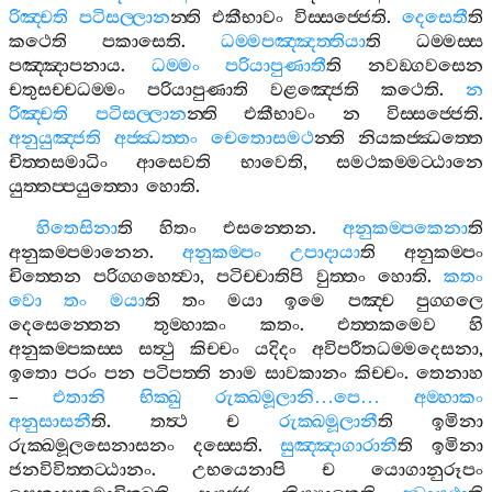
රිඤ‍්චති
පටිසල‍්ලාන
න‍්ති
එකීභාවං
විස‍්සජ‍්ජෙති
.
දෙසෙතී
ති
කථෙති
පකාසෙති
.
ධම‍්මපඤ‍්ඤත‍්තියා
ති
ධම‍්මස‍්ස
පඤ‍්ඤාපනාය
.
ධම‍්මං
පරියාපුණාතී
ති
නවඞ‍්ගවසෙන
චතුසච‍්චධම‍්මං
පරියාපුණාති
වළඤ‍්ජෙති
කථෙති
.
න
රිඤ‍්චති
පටිසල‍්ලාන
න‍්ති
එකීභාවං
න
විස‍්සජ‍්ජෙති
.
අනුයුඤ‍්ජති
අජ‍්ඣත‍්තං
චෙතොසමථ
න‍්ති
නියකජ‍්ඣත‍්තෙ
චිත‍්තසමාධිං
ආසෙවති
භාවෙති
,
සමථකම‍්මට‍්ඨානෙ
යුත‍්තප‍්පයුත‍්තො
හොති
.
හිතෙසිනා
ති
හිතං
එසන‍්තෙන
.
අනුකම‍්පකෙනා
ති
අනුකම‍්පමානෙන
.
අනුකම‍්පං
උපාදායා
ති
අනුකම‍්පං
චිත‍්තෙන
පරිග‍්ගහෙත්‍වා
,
පටිච‍්චාතිපි
වුත‍්තං
හොති
.
කතං
වො
තං
මයා
ති
තං
මයා
ඉමෙ
පඤ‍්ච
පුග‍්ගලෙ
දෙසෙන‍්තෙන
තුම‍්හාකං
කතං
.
එත‍්තකමෙව
හි
අනුකම‍්පකස‍්ස
සත්‍ථු
කිච‍්චං
යදිදං
අවිපරීතධම‍්මදෙසනා
,
ඉතො
පරං
පන
පටිපත‍්ති
නාම
සාවකානං
කිච‍්චං
.
තෙනාහ
–
එතානි
භික‍්ඛු
රුක‍්ඛමූලානි
…
පෙ
…
අම‍්හාකං
අනුසාසනී
ති
.
තත්‍ථ
ච
රුක‍්ඛමූලානී
ති
ඉමිනා
රුක‍්ඛමූලසෙනාසනං
දස‍්සෙති
.
සුඤ‍්ඤාගාරානී
ති
ඉමිනා
ජනවිවිත‍්තට‍්ඨානං
.
උභයෙනාපි
ච
යොගානුරූපං