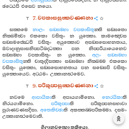
පඤ‍්චමෙ
අනායුස‍්සා
ති
ආයුපච‍්ඡෙදනා
,
න
ආයුවඩ‍්ඪනා
.
ඡට‍්ඨෙපි
එසෙව
නයො
.
7.
වපකාසසුත‍්තවණ‍්ණනා
සත‍්තමෙ
නාලං
සඞ‍්ඝම‍්හා
වපකාසිතු
න‍්ති
සඞ‍්ඝතො
නික‍්ඛමිත්‍වා
එකකො
වසිතුං
න
යුත‍්තො
.
කාමඤ‍්චෙස
සඞ‍්ඝමජ‍්ඣෙපි
වසිතුං
අයුත‍්තොව
අසඞ‍්ඝසොභනතාය
,
ඔවාදානුසාසනිප‍්පටිබද‍්ධත‍්තා
පන
නිප‍්පරියායෙනෙව
සඞ‍්ඝම‍්හා
වපකාසිතුං
න
යුත‍්තො
.
අලං
සඞ‍්ඝම‍්හා
වපකාසිතු
න‍්ති
චාතුද‍්දිසත‍්තා
සඞ‍්ඝම‍්හා
නික‍්ඛම‍්ම
එකකො
වසිතුං
යුත‍්තො
,
සඞ‍්ඝසොභනතාය
පන
සඞ‍්ඝෙපි
වසිතුං
යුත‍්තොයෙව
.
අට‍්ඨමං
උත‍්තානත්‍ථමෙව
.
9.
පරිකුප‍්පසුත‍්තවණ‍්ණනා
නවමෙ
ආපායිකා
ති
අපායගාමිනො
.
නෙරයිකා
ති
නිරයගාමිනො
.
පරිකුප‍්පා
ති
පරිකුප‍්පනසභාවා
පුරාණවණසදිසා
.
අතෙකිච‍්ඡා
ති
අකත‍්තබ‍්බපරිකම‍්මා
.
දසමං
උත‍්තානත්‍ථමෙවාති
.
ගිලානවග‍්ගො
තතියො
.