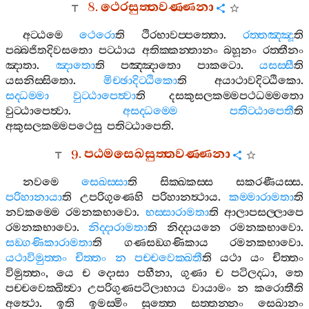
8.
ථෙරසුත‍්තවණ‍්ණනා
අට‍්ඨමෙ
ථෙරො
ති
ථිරභාවප‍්පත‍්තො
.
රත‍්තඤ‍්ඤූ
ති
පබ‍්බජිතදිවසතො
පට‍්ඨාය
අතික‍්කන‍්තානං
බහූනං
රත‍්තීනං
ඤාතා
.
ඤාතො
ති
පඤ‍්ඤාතො
පාකටො
.
යසස‍්සී
ති
යසනිස‍්සිතො
.
මිච‍්ඡාදිට‍්ඨිකො
ති
අයාථාවදිට‍්ඨිකො
.
සද‍්ධම‍්මා
වුට‍්ඨාපෙත්‍වා
ති
දසකුසලකම‍්මපථධම‍්මතො
වුට‍්ඨාපෙත්‍වා
.
අසද‍්ධම‍්මෙ
පතිට‍්ඨාපෙතී
ති
අකුසලකම‍්මපථෙසු
පතිට‍්ඨාපෙති
.
9.
පඨමසෙඛසුත‍්තවණ‍්ණනා
නවමෙ
සෙඛස‍්සා
ති
සික‍්ඛකස‍්ස
සකරණීයස‍්ස
.
පරිහානායා
ති
උපරිගුණෙහි
පරිහානත්‍ථාය
.
කම‍්මාරාමතා
ති
නවකම‍්මෙ
රමනකභාවො
.
භස‍්සාරාමතා
ති
ආලාපසල‍්ලාපෙ
රමනකභාවො
.
නිද‍්දාරාමතා
ති
නිද‍්දායනෙ
රමනකභාවො
.
සඞ‍්ගණිකාරාමතා
ති
ගණසඞ‍්ගණිකාය
රමනකභාවො
.
යථාවිමුත‍්තං
චිත‍්තං
න
පච‍්චවෙක‍්ඛතී
ති
යථා
යං
චිත‍්තං
විමුත‍්තං
,
යෙ
ච
දොසා
පහීනා
,
ගුණා
ච
පටිලද‍්ධා
,
තෙ
පච‍්චවෙක‍්ඛිත්‍වා
උපරිගුණපටිලාභාය
වායාමං
න
කරොතීති
අත්‍ථො
.
ඉති
ඉමස‍්මිං
සුත‍්තෙ
සත‍්තන‍්නං
සෙඛානං