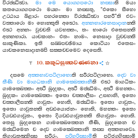
විරජ‍්ඣිත්‍වා
.
මා
මෙ
යොග‍්ගපථො
නස‍්සා
ති
මයා
කතයොග‍්ගපථො
මය‍්හං
මා
නස‍්සතු
, “
එකො
සීහො
උට‍්ඨාය
බිළාරං
පහරන‍්තො
විරජ‍්ඣිත්‍වා
පහරී
”
ති
එවං
වත‍්තාරො
මා
හොන‍්තූති
අත්‍ථො
.
අන‍්නභාරනෙසාදාන
න‍්ති
එත්‍ථ
අන‍්නං
වුච‍්චති
යවභත‍්තං
,
තං
භාරො
එතෙසන‍්ති
අන‍්නභාරා
.
යාචකානං
එතං
නාමං
.
නෙසාදා
වුච‍්චන‍්ති
සාකුණිකා
.
ඉති
සබ‍්බපච‍්ඡිමාය
කොටියා
එතෙසං
යාචකනෙසාදානම‍්පි
සක‍්කච‍්චමෙව
දෙසෙති
.
10.
කකුධසුත‍්තවණ‍්ණනා
දසමෙ
අත‍්තභාවපටිලාභො
ති
සරීරපටිලාභො
.
ද‍්වෙ
වා
තීණි
වා
මාගධකානි
ගාමක‍්ඛෙත‍්තානී
ති
එත්‍ථ
මාගධිකං
ගාමක‍්ඛෙත‍්තං
අත්‍ථි
ඛුද‍්දකං
,
අත්‍ථි
මජ‍්ඣිමං
,
අත්‍ථි
මහන‍්තං
.
ඛුද‍්දකං
ගාමක‍්ඛෙත‍්තං
ඉතො
චත‍්තාලීසං
උසභානි
,
ඉතො
චත‍්තාලීසන‍්ති
ගාවුතං
හොති
,
මජ‍්ඣිමං
ඉතො
ගාවුතං
,
ඉතො
ගාවුතන‍්ති
අඩ‍්ඪයොජනං
හොති
,
මහන‍්තං
ඉතො
දියඩ‍්ඪගාවුතං
,
ඉතො
දියඩ‍්ඪගාවුතන‍්ති
තිගාවුතං
හොති
.
තෙසු
ඛුද‍්දකෙන
ගාමක‍්ඛෙත‍්තෙන
තීණි
,
ඛුද‍්දකෙන
ච
මජ‍්ඣිමෙන
ච
ද‍්වෙ
ගාමක‍්ඛෙත‍්තානි
තස‍්ස
අත‍්තභාවො
.
තිගාවුතඤ‍්හිස‍්ස
සරීරං
.
පරිහරිස‍්සාමී
ති
පටිජග‍්ගිස‍්සාමි