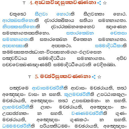
4.
අන්‍ධකවින්‍දසුත‍්තවණ‍්ණනා
චතුත්‍ථෙ
සීලවා
හොථා
ති
සීලවන‍්තා
හොථ
.
ආරක‍්ඛසතිනො
ති
ද‍්වාරරක‍්ඛිකාය
සතියා
සමන‍්නාගතා
.
නිපක‍්කසතිනො
ති
ද‍්වාරරක‍්ඛනකෙනෙව
ඤාණෙන
සමන‍්නාගතස‍්සතිනො
.
සතාරක‍්ඛෙන
චෙතසා
සමන‍්නාගතා
ති
සතාරක‍්ඛෙන
චිත‍්තෙන
සමන‍්නාගතා
.
අප‍්පභස‍්සා
ති
අප‍්පකථා
.
සම‍්මාදිට‍්ඨිකා
ති
කම‍්මස‍්සකතජ‍්ඣාන
-
විපස‍්සනාමග‍්ග
-
ඵලවසෙන
පඤ‍්චවිධාය
සම‍්මාදිට‍්ඨියා
සමන‍්නාගතා
.
අපිච
පච‍්චවෙක‍්ඛණඤාණම‍්පි
සම‍්මාදිට‍්ඨියෙවාති
වෙදිතබ‍්බා
.
5.
මච‍්ඡරීසුත‍්තවණ‍්ණනා
පඤ‍්චමෙ
ආවාසමච‍්ඡරිනී
ති
ආවාසං
මච‍්ඡරායති
,
තත්‍ථ
අඤ‍්ඤෙසං
වාසං
න
සහති
.
කුලමච‍්ඡරිනී
ති
උපට‍්ඨාකකුලං
මච‍්ඡරායති
,
අඤ‍්ඤෙසං
තත්‍ථ
උපසඞ‍්කමනං
න
සහති
.
ලාභමච‍්ඡරිනී
ති
ලාභං
මච‍්ඡරායති
,
අඤ‍්ඤෙසං
තං
උප‍්පජ‍්ජන‍්තං
න
සහති
.
වණ‍්ණමච‍්ඡරිනී
ති
ගුණං
මච‍්ඡරායති
,
අඤ‍්ඤෙසං
ගුණකථං
න
සහති
.
ධම‍්මමච‍්ඡරිනී
ති
පරියත‍්තිධම‍්මං
මච‍්ඡරායති
,
අඤ‍්ඤෙසං