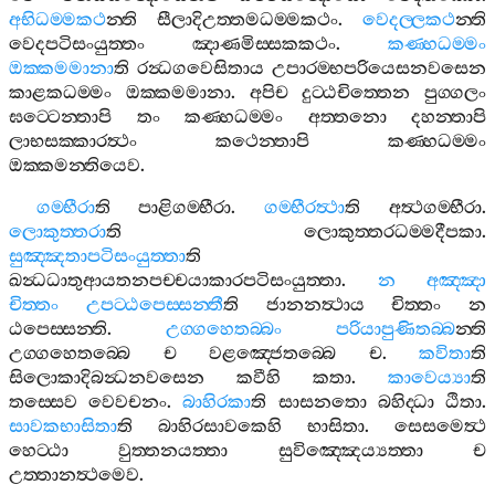
අභිධම‍්මකථ
න‍්ති
සීලාදිඋත‍්තමධම‍්මකථං
.
වෙදල‍්ලකථ
න‍්ති
වෙදපටිසංයුත‍්තං
ඤාණමිස‍්සකකථං
.
කණ‍්හධම‍්මං
ඔක‍්කමමානා
ති
රන්‍ධගවෙසිතාය
උපාරම‍්භපරියෙසනවසෙන
කාළකධම‍්මං
ඔක‍්කමමානා
.
අපිච
දුට‍්ඨචිත‍්තෙන
පුග‍්ගලං
ඝට‍්ටෙන‍්තාපි
තං
කණ‍්හධම‍්මං
අත‍්තනො
දහන‍්තාපි
ලාභසක‍්කාරත්‍ථං
කථෙන‍්තාපි
කණ‍්හධම‍්මං
ඔක‍්කමන‍්තියෙව
.
ගම‍්භීරා
ති
පාළිගම‍්භීරා
.
ගම‍්භීරත්‍ථා
ති
අත්‍ථගම‍්භීරා
.
ලොකුත‍්තරා
ති
ලොකුත‍්තරධම‍්මදීපකා
.
සුඤ‍්ඤතාපටිසංයුත‍්තා
ති
ඛන්‍ධධාතුආයතනපච‍්චයාකාරපටිසංයුත‍්තා
.
න
අඤ‍්ඤා
චිත‍්තං
උපට‍්ඨපෙස‍්සන‍්තී
ති
ජානනත්‍ථාය
චිත‍්තං
න
ඨපෙස‍්සන‍්ති
.
උග‍්ගහෙතබ‍්බං
පරියාපුණිතබ‍්බ
න‍්ති
උග‍්ගහෙතබ‍්බෙ
ච
වළඤ‍්ජෙතබ‍්බෙ
ච
.
කවිතා
ති
සිලොකාදිබන්‍ධනවසෙන
කවීහි
කතා
.
කාවෙය්‍යා
ති
තස‍්සෙව
වෙවචනං
.
බාහිරකා
ති
සාසනතො
බහිද‍්ධා
ඨිතා
.
සාවකභාසිතා
ති
බාහිරසාවකෙහි
භාසිතා
.
සෙසමෙත්‍ථ
හෙට‍්ඨා
වුත‍්තනයත‍්තා
සුවිඤ‍්ඤෙය්‍යත‍්තා
ච
උත‍්තානත්‍ථමෙව
.