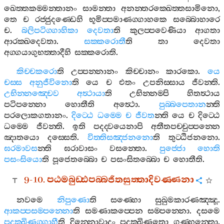
ඛෙත‍්තකම‍්මන‍්තානං
සාමන‍්තා
අනන‍්තරක‍්ඛෙත‍්තසාමිනො
,
තෙ
ච
රජ‍්ජුදණ‍්ඩෙහි
භූමිප‍්පමාණග‍්ගාහකෙ
සබ‍්බොහාරෙ
ච
.
බලිපටිග‍්ගාහිකා
දෙවතා
ති
කුලප‍්පවෙණියා
ආගතා
ආරක‍්ඛදෙවතා
.
සක‍්කරොතී
ති
තා
දෙවතා
අග‍්ගයාගුභත‍්තාදීහි
සක‍්කරොති
.
කිච‍්චකරො
ති
උප‍්පන‍්නානං
කිච‍්චානං
කාරකො
.
යෙ
චස‍්ස
අනුජීවිනො
ති
යෙ
ච
එතං
උපනිස‍්සාය
ජීවන‍්ති
.
උභින‍්නඤ‍්චෙව
අත්‍ථායා
ති
උභින‍්නම‍්පි
හිතත්‍ථාය
පටිපන‍්නො
හොතීති
අත්‍ථො
.
පුබ‍්බපෙතාන
න‍්ති
පරලොකගතානං
.
දිට‍්ඨෙ
ධම‍්මෙ
ච
ජීවත
න‍්ති
යෙ
ච
දිට‍්ඨෙ
ධම‍්මෙ
ජීවන‍්ති
.
ඉති
පදද‍්වයෙනාපි
අතීතපච‍්චුප‍්පන‍්නෙ
ඤාතයො
දස‍්සෙති
.
විත‍්තිසඤ‍්ජනනො
ති
තුට‍්ඨිජනනො
.
ඝරමාවස
න‍්ති
ඝරාවාසං
වසන‍්තො
.
පුජ‍්ජො
හොති
පසංසියො
ති
පූජෙතබ‍්බො
ච
පසංසිතබ‍්බො
ච
හොතීති
.
9-10.
පඨමබුඩ‍්ඪපබ‍්බජිතසුත‍්තාදිවණ‍්ණනා
නවමෙ
නිපුණො
ති
සණ‍්හො
සුඛුමකාරණඤ‍්ඤූ
.
ආකප‍්පසම‍්පන‍්නො
ති
සමණාකප‍්පෙන
සම‍්පන‍්නො
.
දසමෙ
පදක‍්ඛිණග‍්ගාහී
ති
දින‍්නොවාදං
පදක‍්ඛිණතො
ගණ‍්හන‍්තො
.