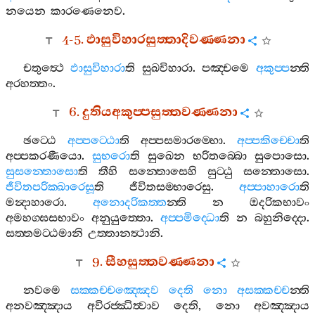
නයෙන
කාරණෙනෙව
.
4-5.
ඵාසුවිහාරසුත‍්තාදිවණ‍්ණනා
චතුත්‍ථෙ
ඵාසුවිහාරා
ති
සුඛවිහාරා
.
පඤ‍්චමෙ
අකුප‍්ප
න‍්ති
අරහත‍්තං
.
6.
දුතියඅකුප‍්පසුත‍්තවණ‍්ණනා
ඡට‍්ඨෙ
අප‍්පට‍්ඨො
ති
අප‍්පසමාරම‍්භො
.
අප‍්පකිච‍්චො
ති
අප‍්පකරණීයො
.
සුභරො
ති
සුඛෙන
භරිතබ‍්බො
සුපොසො
.
සුසන‍්තොසො
ති
තීහි
සන‍්තොසෙහි
සුට‍්ඨු
සන‍්තොසො
.
ජීවිතපරික‍්ඛාරෙසූ
ති
ජීවිතසම‍්භාරෙසු
.
අප‍්පාහාරො
ති
මන්‍දාහාරො
.
අනොදරිකත‍්ත
න‍්ති
න
ඔදරිකභාවං
අමහග‍්ඝසභාවං
අනුයුත‍්තො
.
අප‍්පමිද‍්ධො
ති
න
බහුනිද‍්දො
.
සත‍්තමට‍්ඨමානි
උත‍්තානත්‍ථානි
.
9.
සීහසුත‍්තවණ‍්ණනා
නවමෙ
සක‍්කච‍්චඤ‍්ඤෙව
දෙති
නො
අසක‍්කච‍්ච
න‍්ති
අනවඤ‍්ඤාය
අවිරජ‍්ඣිත්‍වාව
දෙති
,
නො
අවඤ‍්ඤාය