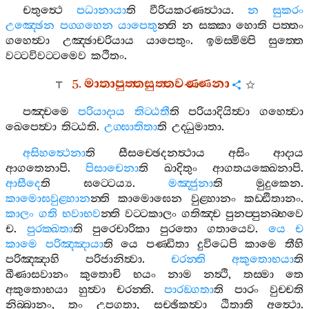
චතුත්‍ථෙ
පධානායා
ති
වීරියකරණත්‍ථාය
.
න
සුකරං
උඤ‍්ඡෙන
පග‍්ගහෙන
යාපෙතු
න‍්ති
න
සක‍්කා
හොති
පත‍්තං
ගහෙත්‍වා
උඤ‍්ඡාචරියාය
යාපෙතුං
.
ඉමස‍්මිම‍්පි
සුත‍්තෙ
වට‍්ටවිවට‍්ටමෙව
කථිතං
.
5.
මාතාපුත‍්තසුත‍්තවණ‍්ණනා
පඤ‍්චමෙ
පරියාදාය
තිට‍්ඨතී
ති
පරියාදියිත්‍වා
ගහෙත්‍වා
ඛෙපෙත්‍වා
තිට‍්ඨති
.
උග‍්ඝාතිතා
ති
උද‍්ධුමාතා
.
අසිහත්‍ථෙනා
ති
සීසච‍්ඡෙදනත්‍ථාය
අසිං
ආදාය
ආගතෙනාපි
.
පිසාචෙනා
ති
ඛාදිතුං
ආගතයක‍්ඛෙනාපි
.
ආසීදෙ
ති
ඝට‍්ටෙය්‍ය
.
මඤ‍්ජුනා
ති
මුදුකෙන
.
කාමොඝවුළ‍්හාන
න‍්ති
කාමොඝෙන
වුළ‍්හානං
කඩ‍්ඪිතානං
.
කාලං
ගති
භවාභව
න‍්ති
වට‍්ටකාලං
ගතිඤ‍්ච
පුනප‍්පුනබ‍්භවෙ
ච
.
පුරක‍්ඛතා
ති
පුරෙචාරිකා
පුරතො
ගතායෙව
.
යෙ
ච
කාමෙ
පරිඤ‍්ඤායා
ති
යෙ
පණ‍්ඩිතා
දුවිධෙපි
කාමෙ
තීහි
පරිඤ‍්ඤාහි
පරිජානිත්‍වා
.
චරන‍්ති
අකුතොභයා
ති
ඛීණාසවානං
කුතොචි
භයං
නාම
නත්‍ථි
,
තස‍්මා
තෙ
අකුතොභයා
හුත්‍වා
චරන‍්ති
.
පාරඞ‍්ගතා
ති
පාරං
වුච‍්චති
නිබ‍්බානං
,
තං
උපගතා
,
සච‍්ඡිකත්‍වා
ඨිතාති
අත්‍ථො
.