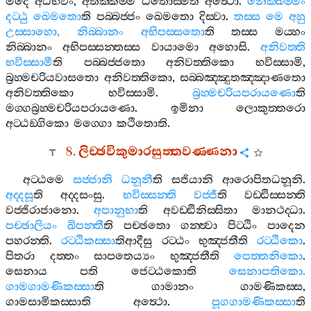
මදෙ
අධිභවිං
,
අතික‍්කම‍්ම
ඨිතොස‍්මීති
අත්‍ථො
.
නෙක‍්ඛම‍්මං
දට‍්ඨු
ඛෙමතො
ති
පබ‍්බජ‍්ජං
ඛෙමතො
දිස‍්වා
.
තස‍්ස
මෙ
අහු
උස‍්සාහො
,
නිබ‍්බානං
අභිපස‍්සතො
ති
තස‍්ස
මය‍්හං
නිබ‍්බානං
අභිපස‍්සන‍්තස‍්ස
වායාමො
අහොසි
.
අනිවත‍්ති
භවිස‍්සාමී
ති
පබ‍්බජ‍්ජතො
අනිවත‍්තිකො
භවිස‍්සාමි
,
බ්‍රහ‍්මචරියවාසතො
අනිවත‍්තිකො
,
සබ‍්බඤ‍්ඤුතඤ‍්ඤාණතො
අනිවත‍්තිකො
භවිස‍්සාමි
.
බ්‍රහ‍්මචරියපරායණො
ති
මග‍්ගබ්‍රහ‍්මචරියපරායණො
.
ඉමිනා
ලොකුත‍්තරො
අට‍්ඨඞ‍්ගිකො
මග‍්ගො
කථිතොති
.
8.
ලිච‍්ඡවිකුමාරසුත‍්තවණ‍්ණනා
අට‍්ඨමෙ
සජ‍්ජානි
ධනූනී
ති
සජියානි
ආරොපිතධනූනි
.
අද‍්දසූ
ති
අද‍්දසංසු
.
භවිස‍්සන‍්ති
වජ‍්ජී
ති
වඩ‍්ඪිස‍්සන‍්ති
වජ‍්ජිරාජානො
.
අපානුභා
ති
අවඩ‍්ඪිනිස‍්සිතා
මානථද‍්ධා
.
පච‍්ඡාලියං
ඛිපන‍්තී
ති
පච‍්ඡතො
ගන‍්ත්‍වා
පිට‍්ඨිං
පාදෙන
පහරන‍්ති
.
රට‍්ඨිකස‍්සා
තිආදීසු
රට‍්ඨං
භුඤ‍්ජතීති
රට‍්ඨිකො
.
පිතරා
දත‍්තං
සාපතෙය්‍යං
භුඤ‍්ජතීති
පෙත‍්තනිකො
.
සෙනාය
පති
ජෙට‍්ඨකොති
සෙනාපතිකො
.
ගාමගාමණිකස‍්සා
ති
ගාමානං
ගාමණිකස‍්ස
,
ගාමසාමිකස‍්සාති
අත්‍ථො
.
පූගගාමණිකස‍්සා
ති