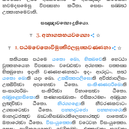
නවමදසමෙසු
විපස‍්සනා
කථිතා
.
සෙසං
සබ‍්බත්‍ථ
උත‍්තානමෙවාති
.
සඤ‍්ඤාවග‍්ගො
දුතියො
.
3.
අනාගතභයවග‍්ගො
1.
පඨමචෙතොවිමුත‍්තිඵලසුත‍්තවණ‍්ණනා
තතියස‍්ස
පඨමෙ
යතො
ඛො
,
භික‍්ඛවෙ
ති
හෙට‍්ඨා
වුත‍්තනයෙන
විපස‍්සනං
වඩ‍්ඪෙත්‍වා
අරහත‍්තං
පත‍්තස‍්ස
භික‍්ඛුනො
ඉදානි
වණ‍්ණභණනත්‍ථං
ඉදං
ආරද‍්ධං
.
තත්‍ථ
යතො
ඛො
ති
යදා
ඛො
.
උක‍්ඛිත‍්තපලිඝො
ති
අවිජ‍්ජාපලිඝං
උක‍්ඛිපිත්‍වා
අපනෙත්‍වා
ඨිතො
.
සංකිණ‍්ණපරිඛො
ති
සංසාරපරිඛං
සංකිරිත්‍වා
විනාසෙත්‍වා
ඨිතො
.
අබ‍්බූළ‍්හෙසිකො
ති
තණ‍්හාසඞ‍්ඛාතං
එසිකාථම‍්භං
අබ‍්බුය‍්හ
ලුඤ‍්චිත්‍වා
ඨිතො
.
නිරග‍්ගළො
ති
නීවරණකවාටං
උග‍්ඝාටෙත්‍වා
ඨිතො
.
පන‍්නද‍්ධජො
පන‍්නභාරො
ති
මානද‍්ධජඤ‍්ච
ඛන්‍ධාභිසඞ‍්ඛාරකිලෙසභාරඤ‍්ච
පාතෙත්‍වා
ඔතාරෙත්‍වා
ඨිතො
.
විසංයුත‍්තො
ති
වට‍්ටෙන
විසංයුත‍්තො
.