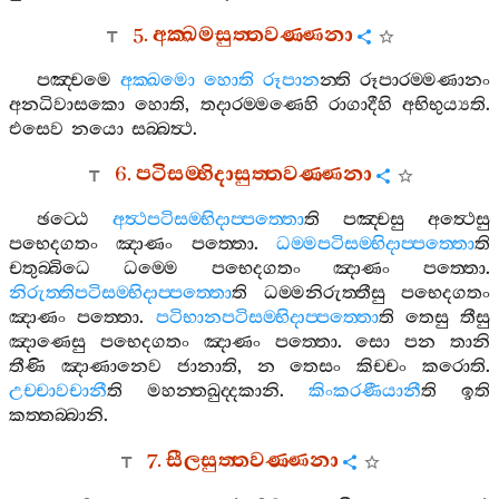
5.
අක‍්ඛමසුත‍්තවණ‍්ණනා
පඤ‍්චමෙ
අක‍්ඛමො
හොති
රූපාන
න‍්ති
රූපාරම‍්මණානං
අනධිවාසකො
හොති
,
තදාරම‍්මණෙහි
රාගාදීහි
අභිභුය්‍යති
.
එසෙව
නයො
සබ‍්බත්‍ථ
.
6.
පටිසම‍්භිදාසුත‍්තවණ‍්ණනා
ඡට‍්ඨෙ
අත්‍ථපටිසම‍්භිදාප‍්පත‍්තො
ති
පඤ‍්චසු
අත්‍ථෙසු
පභෙදගතං
ඤාණං
පත‍්තො
.
ධම‍්මපටිසම‍්භිදාප‍්පත‍්තො
ති
චතුබ‍්බිධෙ
ධම‍්මෙ
පභෙදගතං
ඤාණං
පත‍්තො
.
නිරුත‍්තිපටිසම‍්භිදාප‍්පත‍්තො
ති
ධම‍්මනිරුත‍්තීසු
පභෙදගතං
ඤාණං
පත‍්තො
.
පටිභානපටිසම‍්භිදාප‍්පත‍්තො
ති
තෙසු
තීසු
ඤාණෙසු
පභෙදගතං
ඤාණං
පත‍්තො
.
සො
පන
තානි
තීණි
ඤාණානෙව
ජානාති
,
න
තෙසං
කිච‍්චං
කරොති
.
උච‍්චාවචානී
ති
මහන‍්තඛුද‍්දකානි
.
කිංකරණීයානී
ති
ඉති
කත‍්තබ‍්බානි
.
7.
සීලසුත‍්තවණ‍්ණනා