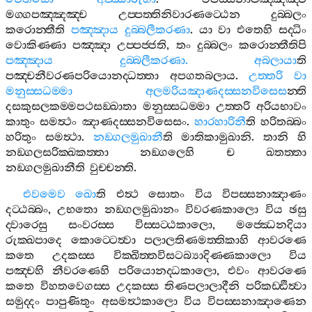
මග‍්ගපඤ‍්ඤඤ‍්ච
උප‍්පත‍්තිනිවාරණට‍්ඨෙන
දුබ‍්බලං
කරොන‍්තීති
පඤ‍්ඤාය
දුබ‍්බලීකරණා
.
යා
වා
එතෙහි
සද‍්ධිං
වොකිණ‍්ණා
පඤ‍්ඤා
උප‍්පජ‍්ජති
,
තං
දුබ‍්බලං
කරොන‍්තීතිපි
පඤ‍්ඤාය
දුබ‍්බලීකරණා
.
අබලායා
ති
පඤ‍්චනීවරණපරියොනද‍්ධත‍්තා
අපගතබලාය
.
උත‍්තරි
වා
මනුස‍්සධම‍්මා
අලමරියඤාණදස‍්සනවිසෙස
න‍්ති
දසකුසලකම‍්මපථසඞ‍්ඛාතා
මනුස‍්සධම‍්මා
උත‍්තරි
අරියභාවං
කාතුං
සමත්‍ථං
ඤාණදස‍්සනවිසෙසං
.
හාරහාරිනී
ති
හරිතබ‍්බං
හරිතුං
සමත්‍ථා
.
නඞ‍්ගලමුඛානී
ති
මාතිකාමුඛානි
.
තානි
හි
නඞ‍්ගලසරික‍්ඛකත‍්තා
නඞ‍්ගලෙහි
ච
ඛතත‍්තා
නඞ‍්ගලමුඛානීති
වුච‍්චන‍්ති
.
එවමෙව
ඛො
ති
එත්‍ථ
සොතං
විය
විපස‍්සනාඤාණං
දට‍්ඨබ‍්බං
,
උභතො
නඞ‍්ගලමුඛානං
විවරණකාලො
විය
ඡසු
ද‍්වාරෙසු
සංවරස‍්ස
විස‍්සට‍්ඨකාලො
,
මජ‍්ඣෙනදියා
රුක‍්ඛපාදෙ
කොට‍්ටෙත්‍වා
පලාලතිණමත‍්තිකාහි
ආවරණෙ
කතෙ
උදකස‍්ස
වික‍්ඛිත‍්තවිසටබ්‍යාදිණ‍්ණකාලො
විය
පඤ‍්චහි
නීවරණෙහි
පරියොනද‍්ධකාලො
,
එවං
ආවරණෙ
කතෙ
විහතවෙගස‍්ස
උදකස‍්ස
තිණපලාලාදීනි
පරිකඩ‍්ඪිත්‍වා
සමුද‍්දං
පාපුණිතුං
අසමත්‍ථකාලො
විය
විපස‍්සනාඤාණෙන