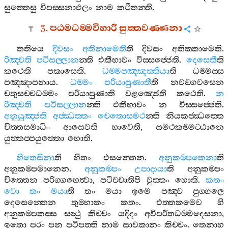
සුත‍්තෙසු
විපස‍්සනාඵලං
නාම
කථිතන‍්ති
.
3.
පඨමධම‍්මවිහාරී
සුත‍්තවණ‍්ණනා
තතියෙ
දිවසං
අතිනාමෙතී
ති
දිවසං
අතික‍්කාමෙති
.
රිඤ‍්චති
පටිසල‍්ලාන
න‍්ති
එකීභාවං
විස‍්සජ‍්ජෙති
.
දෙසෙතී
ති
කථෙති
පකාසෙති
.
ධම‍්මපඤ‍්ඤත‍්තියා
ති
ධම‍්මස‍්ස
පඤ‍්ඤාපනාය
.
ධම‍්මං
පරියාපුණාතී
ති
නවඞ‍්ගවසෙන
චතුසච‍්චධම‍්මං
පරියාපුණාති
වළඤ‍්ජෙති
කථෙති
.
න
රිඤ‍්චති
පටිසල‍්ලාන
න‍්ති
එකීභාවං
න
විස‍්සජ‍්ජෙති
.
අනුයුඤ‍්ජති
අජ‍්ඣත‍්තං
චෙතොසමථ
න‍්ති
නියකජ‍්ඣත‍්තෙ
චිත‍්තසමාධිං
ආසෙවති
භාවෙති
,
සමථකම‍්මට‍්ඨානෙ
යුත‍්තප‍්පයුත‍්තො
හොති
.
හිතෙසිනා
ති
හිතං
එසන‍්තෙන
.
අනුකම‍්පකෙනා
ති
අනුකම‍්පමානෙන
.
අනුකම‍්පං
උපාදායා
ති
අනුකම‍්පං
චිත‍්තෙන
පරිග‍්ගහෙත්‍වා
,
පටිච‍්චාතිපි
වුත‍්තං
හොති
.
කතං
වො
තං
මයා
ති
තං
මයා
ඉමෙ
පඤ‍්ච
පුග‍්ගලෙ
දෙසෙන‍්තෙන
තුම‍්හාකං
කතං
.
එත‍්තකමෙව
හි
අනුකම‍්පකස‍්ස
සත්‍ථු
කිච‍්චං
යදිදං
අවිපරීතධම‍්මදෙසනා
,
ඉතො
පරං
පන
පටිපත‍්ති
නාම
සාවකානං
කිච‍්චං
.
තෙනාහ