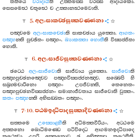
තතියෙ
වරාදායී
ති
උත‍්තමස‍්ස
වරස‍්ස
ආදායකො
.
සෙසමෙත්‍ථ
චතුත්‍ථෙ
ච
උත‍්තානත්‍ථමෙවාති
.
5.
අලංසාකච‍්ඡසුත‍්තවණ‍්ණනා
පඤ‍්චමෙ
අලංසාකච‍්ඡො
ති
සාකච‍්ඡාය
යුත‍්තො
.
ආගතං
පඤ‍්හ
න‍්ති
පුච‍්ඡිතං
පඤ‍්හං
.
බ්‍යාකත‍්තා
හොතී
ති
විස‍්සජ‍්ජිතා
හොති
.
6.
අලංසාජීවසුත‍්තවණ‍්ණනා
ඡට‍්ඨෙ
අලංසාජීවො
ති
සාජීවාය
යුත‍්තො
.
සාජීවො
ති
පඤ‍්හපුච‍්ඡනඤ‍්චෙව
පඤ‍්හවිස‍්සජ‍්ජනඤ‍්ච
.
සබ‍්බෙපි
හි
සබ්‍රහ‍්මචාරිනො
පඤ‍්හං
උපජීවන‍්ති
,
තෙනෙතං
පඤ‍්හපුච‍්ඡනවිස‍්සජ‍්ජනං
සමානාජීවතාය
සාජීවොති
වුත‍්තං
.
කතං
පඤ‍්හ
න‍්ති
අභිසඞ‍්ඛතං
පඤ‍්හං
.
7-10.
පඨමඉද‍්ධිපාදසුත‍්තාදිවණ‍්ණනා
සත‍්තමෙ
උස‍්සොළ‍්හී
ති
අධිමත‍්තවීරියං
.
අට‍්ඨමෙ
අත‍්තනො
බොධිමණ‍්ඩෙ
පටිවිද‍්ධෙ
ආගමනඉද‍්ධිපාදෙ
කථෙත්‍වා
උපරි
අත‍්තනොව
ඡ
අභිඤ‍්ඤා
කථෙසීති
.