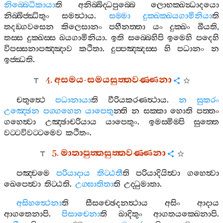
නිබ‍්බෙධිකායා
ති
අනිබ‍්බිද‍්ධපුබ‍්බෙ
ලොභක‍්ඛන්‍ධාදයො
නිබ‍්බිජ‍්ඣිතුං
සමත්‍ථාය
.
සම‍්මා
දුක‍්ඛක‍්ඛයගාමිනියා
ති
තදඞ‍්ගවසෙන
කිලෙසානං
පහීනත‍්තා
යං
දුක‍්ඛං
ඛීයති
,
තස‍්ස
දුක‍්ඛස‍්ස
ඛයගාමිනියා
.
ඉති
සබ‍්බෙහිපි
ඉමෙහි
පදෙහි
විපස‍්සනාපඤ‍්ඤාව
කථිතා
.
දුප‍්පඤ‍්ඤස‍්ස
හි
පධානං
න
ඉජ‍්ඣති
.
4.
අසමය
-
සමයසුත‍්තවණ‍්ණනා
චතුත්‍ථෙ
පධානායා
ති
වීරියකරණත්‍ථාය
.
න
සුකරං
උඤ‍්ඡෙන
පග‍්ගහෙන
යාපෙතු
න‍්ති
න
සක‍්කා
හොති
පත‍්තං
ගහෙත්‍වා
උඤ‍්ඡාචරියාය
යාපෙතුං
.
ඉමස‍්මිම‍්පි
සුත‍්තෙ
වට‍්ටවිවට‍්ටමෙව
කථිතං
.
5.
මාතාපුත‍්තසුත‍්තවණ‍්ණනා
පඤ‍්චමෙ
පරියාදාය
තිට‍්ඨතී
ති
පරියාදියිත්‍වා
ගහෙත්‍වා
ඛෙපෙත්‍වා
තිට‍්ඨති
.
උග‍්ඝාතිතා
ති
උද‍්ධුමාතා
.
අසිහත්‍ථෙනා
ති
සීසච‍්ඡෙදනත්‍ථාය
අසිං
ආදාය
ආගතෙනාපි
.
පිසාචෙනා
ති
ඛාදිතුං
ආගතයක‍්ඛෙනාපි
.