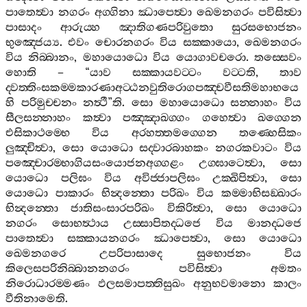
පාතෙත්‍වා
නගරං
අග‍්ගිනා
ඣාපෙත්‍වා
ඛෙමනගරං
පවිසිත්‍වා
පාසාදං
ආරුය‍්හ
ඤාතිගණපරිවුතො
සුරසභොජනං
භුඤ‍්ජෙය්‍ය
.
එවං
චොරනගරං
විය
සක‍්කායො
,
ඛෙමනගරං
විය
නිබ‍්බානං
,
මහායොධො
විය
යොගාවචරො
.
තස‍්සෙවං
හොති
– “
යාව
සක‍්කායවට‍්ටං
වට‍්ටති
,
තාව
ද‍්වත‍්තිංසකම‍්මකාරණාඅට‍්ඨනවුතිරොගපඤ‍්චවීසතිමහාභයෙ
හි
පරිමුච‍්චනං
නත්‍ථී
”
ති
.
සො
මහායොධො
සන‍්නාහං
විය
සීලසන‍්නාහං
කත්‍වා
පඤ‍්ඤාඛග‍්ගං
ගහෙත්‍වා
ඛග‍්ගෙන
එසිකාථම‍්භෙ
විය
අරහත‍්තමග‍්ගෙන
තණ‍්හෙසිකං
ලුඤ‍්චිත්‍වා
,
සො
යොධො
සද‍්වාරබාහකං
නගරකවාටං
විය
පඤ‍්චොරම‍්භාගියසංයොජනඅග‍්ගළං
උග‍්ඝාටෙත්‍වා
,
සො
යොධො
පලිඝං
විය
අවිජ‍්ජාපලිඝං
උක‍්ඛිපිත්‍වා
,
සො
යොධො
පාකාරං
භින්‍දන‍්තො
පරිඛං
විය
කම‍්මාභිසඞ‍්ඛාරං
භින්‍දන‍්තො
ජාතිසංසාරපරිඛං
විකිරිත්‍වා
,
සො
යොධො
නගරං
සොභත්‍ථාය
උස‍්සාපිතද‍්ධජෙ
විය
මානද‍්ධජෙ
පාතෙත්‍වා
සක‍්කායනගරං
ඣාපෙත්‍වා
,
සො
යොධො
ඛෙමනගරෙ
උපරිපාසාදෙ
සුභොජනං
විය
කිලෙසපරිනිබ‍්බානනගරං
පවිසිත්‍වා
අමතං
නිරොධාරම‍්මණං
ඵලසමාපත‍්තිසුඛං
අනුභවමානො
කාලං
වීතිනාමෙති
.