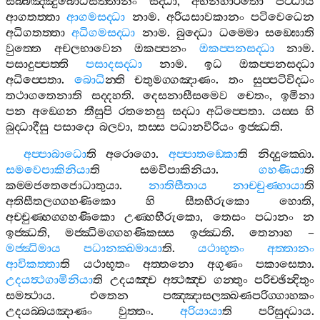
සබ‍්බඤ‍්ඤුබොධිසත‍්තානං
සද‍්ධා
,
අභිනීහාරතො
පට‍්ඨාය
ආගතත‍්තා
ආගමසද‍්ධා
නාම
.
අරියසාවකානං
පටිවෙධෙන
අධිගතත‍්තා
අධිගමසද‍්ධා
නාම
.
බුද‍්ධො
ධම‍්මො
සඞ‍්ඝොති
වුත‍්තෙ
අචලභාවෙන
ඔකප‍්පනං
ඔකප‍්පනසද‍්ධා
නාම
.
පසාදුප‍්පත‍්ති
පසාදසද‍්ධා
නාම
.
ඉධ
ඔකප‍්පනසද‍්ධා
අධිප‍්පෙතා
.
බොධි
න‍්ති
චතුමග‍්ගඤාණං
.
තං
සුප‍්පටිවිද‍්ධං
තථාගතෙනාති
සද‍්දහති
.
දෙසනාසීසමෙව
චෙතං
,
ඉමිනා
පන
අඞ‍්ගෙන
තීසුපි
රතනෙසු
සද‍්ධා
අධිප‍්පෙතා
.
යස‍්ස
හි
බුද‍්ධාදීසු
පසාදො
බලවා
,
තස‍්ස
පධානවීරියං
ඉජ‍්ඣති
.
අප‍්පාබාධො
ති
අරොගො
.
අප‍්පාතඞ‍්කො
ති
නිද‍්දුක‍්ඛො
.
සමවෙපාකිනියා
ති
සමවිපාකිනියා
.
ගහණියා
ති
කම‍්මජතෙජොධාතුයා
.
නාතිසීතාය
නාච‍්චුණ‍්හායා
ති
අතිසීතලග‍්ගහණිකො
හි
සීතභීරුකො
හොති
,
අච‍්චුණ‍්හග‍්ගහණිකො
උණ‍්හභීරුකො
,
තෙසං
පධානං
න
ඉජ‍්ඣති
,
මජ‍්ඣිමග‍්ගහණිකස‍්ස
ඉජ‍්ඣති
.
තෙනාහ
–
මජ‍්ඣිමාය
පධානක‍්ඛමායා
ති
.
යථාභූතං
අත‍්තානං
ආවිකත‍්තා
ති
යථාභූතං
අත‍්තනො
අගුණං
පකාසෙතා
.
උදයත්‍ථගාමිනියා
ති
උදයඤ‍්ච
අත්‍ථඤ‍්ච
ගන‍්තුං
පරිච‍්ඡින්‍දිතුං
සමත්‍ථාය
.
එතෙන
පඤ‍්ඤාසලක‍්ඛණපරිග‍්ගාහකං
උදයබ‍්බයඤාණං
වුත‍්තං
.
අරියායා
ති
පරිසුද‍්ධාය
.