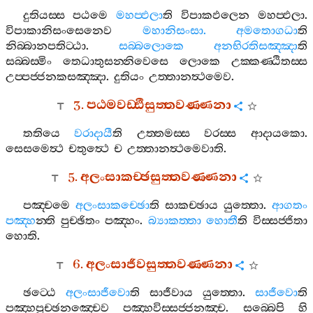
දුතියස‍්ස
පඨමෙ
මහප‍්ඵලා
ති
විපාකඵලෙන
මහප‍්ඵලා
.
විපාකානිසංසෙනෙව
මහානිසංසා
.
අමතොගධා
ති
නිබ‍්බානපතිට‍්ඨා
.
සබ‍්බලොකෙ
අනභිරතිසඤ‍්ඤා
ති
සබ‍්බස‍්මිං
තෙධාතුසන‍්නිවෙසෙ
ලොකෙ
උක‍්කණ‍්ඨිතස‍්ස
උප‍්පජ‍්ජනකසඤ‍්ඤා
.
දුතියං
උත‍්තානත්‍ථමෙව
.
3.
පඨමවඩ‍්ඪීසුත‍්තවණ‍්ණනා
තතියෙ
වරාදායී
ති
උත‍්තමස‍්ස
වරස‍්ස
ආදායකො
.
සෙසමෙත්‍ථ
චතුත්‍ථෙ
ච
උත‍්තානත්‍ථමෙවාති
.
5.
අලංසාකච‍්ඡසුත‍්තවණ‍්ණනා
පඤ‍්චමෙ
අලංසාකච‍්ඡො
ති
සාකච‍්ඡාය
යුත‍්තො
.
ආගතං
පඤ‍්හ
න‍්ති
පුච‍්ඡිතං
පඤ‍්හං
.
බ්‍යාකත‍්තා
හොතී
ති
විස‍්සජ‍්ජිතා
හොති
.
6.
අලංසාජීවසුත‍්තවණ‍්ණනා
ඡට‍්ඨෙ
අලංසාජීවො
ති
සාජීවාය
යුත‍්තො
.
සාජීවො
ති
පඤ‍්හපුච‍්ඡනඤ‍්චෙව
පඤ‍්හවිස‍්සජ‍්ජනඤ‍්ච
.
සබ‍්බෙපි
හි