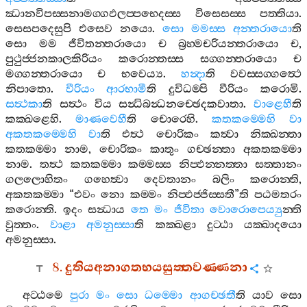
ඣානවිපස‍්සනාමග‍්ගඵලප‍්පභෙදස‍්ස
විසෙසස‍්ස
පත‍්තියා
.
සෙසපදෙසුපි
එසෙව
නයො
.
සො
මමස‍්ස
අන‍්තරායො
ති
සො
මම
ජීවිතන‍්තරායො
ච
බ්‍රහ‍්මචරියන‍්තරායො
ච
,
පුථුජ‍්ජනකාලකිරියං
කරොන‍්තස‍්ස
සග‍්ගන‍්තරායො
ච
මග‍්ගන‍්තරායො
ච
භවෙය්‍ය
.
හන්‍දා
ති
වවස‍්සග‍්ගත්‍ථෙ
නිපාතො
.
වීරියං
ආරභාමී
ති
දුවිධම‍්පි
වීරියං
කරොමි
.
සත්‍ථකා
ති
සත්‍ථං
විය
සන්‍ධිබන්‍ධනච‍්ඡෙදකවාතා
.
වාළෙහී
ති
කක‍්ඛළෙහි
.
මාණවෙහී
ති
චොරෙහි
.
කතකම‍්මෙහි
වා
අකතකම‍්මෙහි
වා
ති
එත්‍ථ
චොරිකං
කත්‍වා
නික‍්ඛන‍්තා
කතකම‍්මා
නාම
,
චොරිකං
කාතුං
ගච‍්ඡන‍්තා
අකතකම‍්මා
නාම
.
තත්‍ථ
කතකම‍්මා
කම‍්මස‍්ස
නිප‍්ඵන‍්නත‍්තා
සත‍්තානං
ගලලොහිතං
ගහෙත්‍වා
දෙවතානං
බලිං
කරොන‍්ති
,
අකතකම‍්මා
“
එවං
නො
කම‍්මං
නිප‍්ඵජ‍්ජිස‍්සතී
”
ති
පඨමතරං
කරොන‍්ති
.
ඉදං
සන්‍ධාය
තෙ
මං
ජීවිතා
වොරොපෙය්‍යු
න‍්ති
වුත‍්තං
.
වාළා
අමනුස‍්සා
ති
කක‍්ඛළා
දුට‍්ඨා
යක‍්ඛාදයො
අමනුස‍්සා
.
8.
දුතියඅනාගතභයසුත‍්තවණ‍්ණනා
අට‍්ඨමෙ
පුරා
මං
සො
ධම‍්මො
ආගච‍්ඡතී
ති
යාව
සො