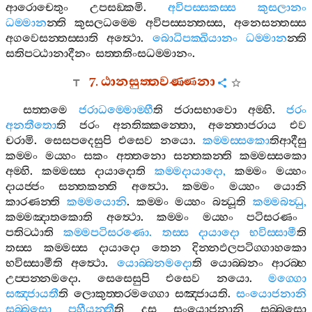
ආරොචෙතුං
උපසඞ‍්කමි
.
අවිපස‍්සකස‍්ස
කුසලානං
ධම‍්මාන
න‍්ති
කුසලධම‍්මෙ
අවිපස‍්සන‍්තස‍්ස
,
අනෙසන‍්තස‍්ස
අගවෙසන‍්තස‍්සාති
අත්‍ථො
.
බොධිපක‍්ඛියානං
ධම‍්මාන
න‍්ති
සතිපට‍්ඨානාදීනං
සත‍්තතිංසධම‍්මානං
.
7.
ඨානසුත‍්තවණ‍්ණනා
සත‍්තමෙ
ජරාධම‍්මොම‍්හී
ති
ජරාසභාවො
අම‍්හි
.
ජරං
අනතීතො
ති
ජරං
අනතික‍්කන‍්තො
,
අන‍්තොජරාය
එව
චරාමි
.
සෙසපදෙසුපි
එසෙව
නයො
.
කම‍්මස‍්සකො
තිආදීසු
කම‍්මං
මය‍්හං
සකං
අත‍්තනො
සන‍්තකන‍්ති
කම‍්මස‍්සකො
අම‍්හි
.
කම‍්මස‍්ස
දායාදොති
කම‍්මදායාදො
,
කම‍්මං
මය‍්හං
දායජ‍්ජං
සන‍්තකන‍්ති
අත්‍ථො
.
කම‍්මං
මය‍්හං
යොනි
කාරණන‍්ති
කම‍්මයොනි
.
කම‍්මං
මය‍්හං
බන්‍ධූති
කම‍්මබන්‍ධු
,
කම‍්මඤාතකොති
අත්‍ථො
.
කම‍්මං
මය‍්හං
පටිසරණං
පතිට‍්ඨාති
කම‍්මපටිසරණො
.
තස‍්ස
දායාදො
භවිස‍්සාමී
ති
තස‍්ස
කම‍්මස‍්ස
දායාදො
තෙන
දින‍්නඵලපටිග‍්ගාහකො
භවිස‍්සාමීති
අත්‍ථො
.
යොබ‍්බනමදො
ති
යොබ‍්බනං
ආරබ‍්භ
උප‍්පන‍්නමදො
.
සෙසෙසුපි
එසෙව
නයො
.
මග‍්ගො
සඤ‍්ජායතී
ති
ලොකුත‍්තරමග‍්ගො
සඤ‍්ජායති
.
සංයොජනානි
සබ‍්බසො
පහීයන‍්තී
ති
දස
සංයොජනානි
සබ‍්බසො