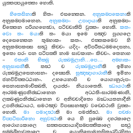
යුත‍්තප‍්පයුත‍්තො
හොති
.
හිතෙසිනා
ති
හිතං
එසන‍්තෙන
.
අනුකම‍්පකෙනා
ති
අනුකම‍්පමානෙන
.
අනුකම‍්පං
උපාදායා
ති
අනුකම‍්පං
චිත‍්තෙන
පරිග‍්ගහෙත්‍වා
,
පටිච‍්චාතිපි
වුත‍්තං
හොති
.
කතං
වො
තං
මයා
ති
තං
මයා
ඉමෙ
පඤ‍්ච
පුග‍්ගලෙ
දෙසෙන‍්තෙන
තුම‍්හාකං
කතං
.
එත‍්තකමෙව
හි
අනුකම‍්පකස‍්ස
සත්‍ථු
කිච‍්චං
යදිදං
අවිපරීතධම‍්මදෙසනා
,
ඉතො
පරං
පන
පටිපත‍්ති
නාම
සාවකානං
කිච‍්චං
.
තෙනාහ
–
එතානි
භික‍්ඛු
රුක‍්ඛමූලානි
…
පෙ
…
අම‍්හාකං
අනුසාසනී
ති
.
තත්‍ථ
ච
රුක‍්ඛමූලානී
ති
ඉමිනා
රුක‍්ඛමූලසෙනාසනං
දස‍්සෙති
.
සුඤ‍්ඤාගාරානී
ති
ඉමිනා
ජනවිවිත‍්තට‍්ඨානං
.
උභයෙනාපි
ච
යොගානුරූපං
සෙනාසනමාචික‍්ඛති
,
දායජ‍්ජං
නිය්‍යාතෙති
.
ඣායථා
ති
ආරම‍්මණූපනිජ‍්ඣානෙන
අට‍්ඨතිංසාරම‍්මණානි
,
ලක‍්ඛණූපනිජ‍්ඣානෙන
ච
අනිච‍්චාදිතො
ඛන්‍ධායතනාදීනි
උපනිජ‍්ඣායථ
,
සමථඤ‍්ච
විපස‍්සනඤ‍්ච
වඩ‍්ඪෙථාති
වුත‍්තං
හොති
.
මා
පමාදත්‍ථා
ති
මා
පමජ‍්ජිත්‍ථ
.
මා
පච‍්ඡා
විප‍්පටිසාරිනො
අහුවත්‍ථා
ති
යෙ
හි
පුබ‍්බෙ
දහරකාලෙ
ආරොග්‍යකාලෙ
සත‍්තසප‍්පායාදිසම‍්පත‍්තිකාලෙ
සත්‍ථු
සම‍්මුඛීභාවකාලෙ
ච
යොනිසොමනසිකාරවිරහිතා