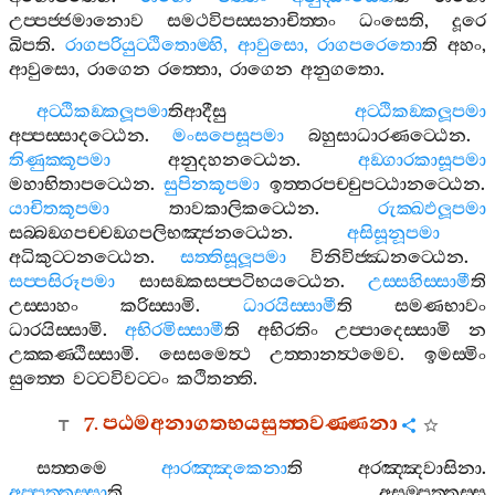
උප‍්පජ‍්ජමානොව
සමථවිපස‍්සනාචිත‍්තං
ධංසෙති
,
දූරෙ
ඛිපති
.
රාගපරියුට‍්ඨිතොම‍්හි
,
ආවුසො
,
රාගපරෙතො
ති
අහං
,
ආවුසො
,
රාගෙන
රත‍්තො
,
රාගෙන
අනුගතො
.
අට‍්ඨිකඞ‍්කලූපමා
තිආදීසු
අට‍්ඨිකඞ‍්කලූපමා
අප‍්පස‍්සාදට‍්ඨෙන
.
මංසපෙසූපමා
බහුසාධාරණට‍්ඨෙන
.
තිණුක‍්කූපමා
අනුදහනට‍්ඨෙන
.
අඞ‍්ගාරකාසූපමා
මහාභිතාපට‍්ඨෙන
.
සුපිනකූපමා
ඉත‍්තරපච‍්චුපට‍්ඨානට‍්ඨෙන
.
යාචිතකූපමා
තාවකාලිකට‍්ඨෙන
.
රුක‍්ඛඵලූපමා
සබ‍්බඞ‍්ගපච‍්චඞ‍්ගපලිභඤ‍්ජනට‍්ඨෙන
.
අසිසූනූපමා
අධිකුට‍්ටනට‍්ඨෙන
.
සත‍්තිසූලූපමා
විනිවිජ‍්ඣනට‍්ඨෙන
.
සප‍්පසිරූපමා
සාසඞ‍්කසප‍්පටිභයට‍්ඨෙන
.
උස‍්සහිස‍්සාමී
ති
උස‍්සාහං
කරිස‍්සාමි
.
ධාරයිස‍්සාමී
ති
සමණභාවං
ධාරයිස‍්සාමි
.
අභිරමිස‍්සාමී
ති
අභිරතිං
උප‍්පාදෙස‍්සාමි
න
උක‍්කණ‍්ඨිස‍්සාමි
.
සෙසමෙත්‍ථ
උත‍්තානත්‍ථමෙව
.
ඉමස‍්මිං
සුත‍්තෙ
වට‍්ටවිවට‍්ටං
කථිතන‍්ති
.
7.
පඨමඅනාගතභයසුත‍්තවණ‍්ණනා
සත‍්තමෙ
ආරඤ‍්ඤකෙනා
ති
අරඤ‍්ඤවාසිනා
.
අප‍්පත‍්තස‍්සා
ති
අසම‍්පත‍්තස‍්ස