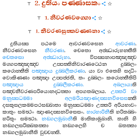
2.
දුතියං
පණ‍්ණාසකං
1.
නීවරණවග‍්ගො
1.
නීවරණසුත‍්තවණ‍්ණනා
දුතියස‍්ස
පඨමෙ
ආවරණවසෙන
ආවරණා
.
නීවරණවසෙන
නීවරණා
.
චෙතො
අජ‍්ඣාරුහන‍්තීති
චෙතසො
අජ‍්ඣාරුහා
.
විපස‍්සනාපඤ‍්ඤඤ‍්ච
මග‍්ගපඤ‍්ඤඤ‍්ච
උප‍්පත‍්තිනිවාරණට‍්ඨෙන
දුබ‍්බලං
කරොන‍්තීති
පඤ‍්ඤාය
දුබ‍්බලීකරණා
.
යා
වා
එතෙහි
සද‍්ධිං
වොකිණ‍්ණා
පඤ‍්ඤා
උප‍්පජ‍්ජති
,
තං
දුබ‍්බලං
කරොන‍්තීතිපි
පඤ‍්ඤාය
දුබ‍්බලීකරණා
.
අබලායා
ති
පඤ‍්චනීවරණපරියොනද‍්ධත‍්තා
අපගතබලාය
.
උත‍්තරි
වා
මනුස‍්සධම‍්මා
අලමරියඤාණදස‍්සනවිසෙස
න‍්ති
දසකුසලකම‍්මපථසඞ‍්ඛාතා
මනුස‍්සධම‍්මා
උත‍්තරි
අරියභාවං
කාතුං
සමත්‍ථං
ඤාණදස‍්සනවිසෙසං
.
හාරහාරිනී
ති
හරිතබ‍්බං
හරිතුං
සමත්‍ථා
.
නඞ‍්ගලමුඛානී
ති
මාතිකාමුඛානි
.
තානි
හි
නඞ‍්ගලසරික‍්ඛකත‍්තා
නඞ‍්ගලෙහි
ච
ඛතත‍්තා
නඞ‍්ගලමුඛානීති
වුච‍්චන‍්ති
.