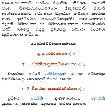
ආණාපෙන‍්තොපි
පථවියං
ඔළාරිකං
නිමිත‍්තං
කරොති
නාම
.
තිණකට‍්ඨසාඛාපලාසං
ඡින්‍දන‍්තොපි
ඡින්‍දාති
ආණාපෙන‍්තොපි
හරිතග‍්ගෙ
ඔළාරිකං
නිමිත‍්තං
කරොති
නාම
.
ආජීවත්‍ථාය
පණ‍්ණනිවාපආදීනි
ගාහාපෙන‍්තො
ඵලානි
ඔචිනන‍්තෙ
වා
ඔචිනාපෙන‍්තෙන
වත‍්තබ‍්බමෙව
නත්‍ථි
.
ඉමෙසු
චතූසු
සුත‍්තෙසු
සත්‍ථාරා
සාසනෙ
වුද‍්ධිපරිහානි
කථිතාති
.
යොධාජීවවග‍්ගො
තතියො
.
4.
ථෙරවග‍්ගො
1.
රජනීය
සුත‍්තවණ‍්ණනා
චතුත්‍ථස‍්ස
පඨමෙ
රජනීයෙසූ
ති
රාගස‍්ස
පච‍්චයෙසු
ආරම‍්මණෙසු
.
සෙසෙසුපි
එසෙව
නයො
.
2.
වීතරාග
සුත‍්තවණ‍්ණනා
දුතියෙ
මක‍්ඛී
ති
ගුණමක‍්ඛකො
.
පළාසී
ති
යුගග‍්ගාහලක‍්ඛණෙන
පළාසෙන
සමන‍්නාගතො
.