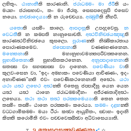
ලභිතුං
.
ඨානානී
ති
කාරණානි
.
ජරාධම‍්මං
මා
ජීරී
ති
යං
මය‍්හං
ජරාසභාවං
,
තං
මා
ජීරතු
.
සෙසපදෙසුපි
එසෙව
නයො
.
නච‍්ඡාදෙය්‍යා
ති
න
රුච‍්චෙය්‍ය
.
අබ‍්බුහී
ති
නීහරි
.
යතො
ති
යස‍්මිං
කාලෙ
.
ආපදාසූ
ති
උපද‍්දවෙසු
.
න
වෙධතී
ති
න
කම‍්පති
නානුසොචති
.
අත්‍ථවිනිච‍්ඡයඤ‍්ඤූ
ති
කාරණත්‍ථවිනිච‍්ඡයෙ
කුසලො
.
පුරාණ
න‍්ති
නිබ‍්බිකාරතාය
පොරාණකමෙව
.
ජප‍්පෙනා
ති
වණ‍්ණභණනෙන
.
මන‍්තෙනා
ති
මහානුභාවමන‍්තපරිවත‍්තනෙන
.
සුභාසිතෙනා
ති
සුභාසිතකථනෙන
.
අනුප‍්පදානෙනා
ති
සතස‍්ස
වා
සහස‍්සස‍්ස
වා
දානෙන
.
පවෙණියා
වා
ති
කුලවංසෙන
වා
, “
ඉදං
අම‍්හාකං
පවෙණියා
ආචිණ‍්ණං
,
ඉදං
අනාචිණ‍්ණ
”
න‍්ති
එවං
පවෙණිකථනෙනාති
අත්‍ථො
.
යථා
යථා
යත්‍ථ
ලභෙථ
අත්‍ථ
න‍්ති
එතෙසු
ජප‍්පාදීසු
යෙන
යෙන
යත්‍ථ
යත්‍ථ
ඨානෙ
ජරාධම‍්මාදීනං
අජීරණතාදිඅත්‍ථං
ලභෙය්‍ය
.
තථා
තථා
තත්‍ථ
පරක‍්කමෙය්‍යා
ති
තෙන
තෙන
තස‍්මිං
තස‍්මිං
ඨානෙ
පරක‍්කමං
කරෙය්‍ය
.
කම‍්මං
දළ‍්හ
න‍්ති
වට‍්ටගාමිකම‍්මං
මයා
ථිරං
කත්‍වා
ආයූහිතං
,
ස‍්වාහං
ඉදානි
කින‍්ති
කරොමීති
එවං
පච‍්චවෙක‍්ඛිත්‍වා
අධිවාසෙය්‍යාති
.
9.
කොසලසුත‍්තවණ‍්ණනා