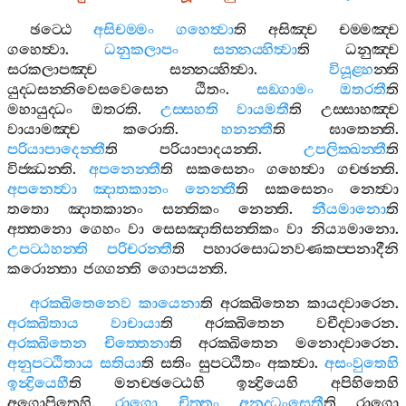
ඡට‍්ඨෙ
අසිචම‍්මං
ගහෙත්‍වා
ති
අසිඤ‍්ච
චම‍්මඤ‍්ච
ගහෙත්‍වා
.
ධනුකලාපං
සන‍්නය‍්හිත්‍වා
ති
ධනුඤ‍්ච
සරකලාපඤ‍්ච
සන‍්නය‍්හිත්‍වා
.
වියූළ‍්හ
න‍්ති
යුද‍්ධසන‍්නිවෙසවෙසෙන
ඨිතං
.
සඞ‍්ගාමං
ඔතරතී
ති
මහායුද‍්ධං
ඔතරති
.
උස‍්සහති
වායමතී
ති
උස‍්සාහඤ‍්ච
වායාමඤ‍්ච
කරොති
.
හනන‍්තී
ති
ඝාතෙන‍්ති
.
පරියාපාදෙන‍්තී
ති
පරියාපාදයන‍්ති
.
උපලික‍්ඛන‍්තී
ති
විජ‍්ඣන‍්ති
.
අපනෙන‍්තී
ති
සකසෙනං
ගහෙත්‍වා
ගච‍්ඡන‍්ති
.
අපනෙත්‍වා
ඤාතකානං
නෙන‍්තී
ති
සකසෙනං
නෙත්‍වා
තතො
ඤාතකානං
සන‍්තිකං
නෙන‍්ති
.
නීයමානො
ති
අත‍්තනො
ගෙහං
වා
සෙසඤාතිසන‍්තිකං
වා
නිය්‍යමානො
.
උපට‍්ඨහන‍්ති
පරිචරන‍්තී
ති
පහාරසොධනවණකප‍්පනාදීනි
කරොන‍්තා
ජග‍්ගන‍්ති
ගොපයන‍්ති
.
අරක‍්ඛිතෙනෙව
කායෙනා
ති
අරක‍්ඛිතෙන
කායද‍්වාරෙන
.
අරක‍්ඛිතාය
වාචායා
ති
අරක‍්ඛිතෙන
වචීද‍්වාරෙන
.
අරක‍්ඛිතෙන
චිත‍්තෙනා
ති
අරක‍්ඛිතෙන
මනොද‍්වාරෙන
.
අනුපට‍්ඨිතාය
සතියා
ති
සතිං
සුපට‍්ඨිතං
අකත්‍වා
.
අසංවුතෙහි
ඉන්‍ද්‍රියෙහී
ති
මනච‍්ඡට‍්ඨෙහි
ඉන්‍ද්‍රියෙහි
අපිහිතෙහි
අගොපිතෙහි
.
රාගො
චිත‍්තං
අනුද‍්ධංසෙතී
ති
රාගො