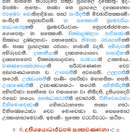
පන
සාසනෙ
තථාරූපෙ
පඤ‍්ච
පුග‍්ගලෙ
දස‍්සෙතුං
ඉදං
ඔපම‍්මං
ආභතං
.
තස‍්මා
තෙ
පුග‍්ගලෙ
දස‍්සෙන‍්තො
එවමෙව
ඛො
තිආදිමාහ
.
තත්‍ථ
සංසීදතී
ති
මිච‍්ඡාවිතක‍්කස‍්මිං
සංසීදති
අනුප‍්පවිසති
.
න
සක‍්කොති
බ්‍රහ‍්මචරියං
සන්‍ධාරෙතු
න‍්ති
බ්‍රහ‍්මචරියවාසං
අනුපච‍්ඡිජ‍්ජමානං
ගොපෙතුං
න
සක‍්කොති
.
සික‍්ඛාදුබ‍්බල්‍යං
ආවිකත්‍වා
ති
සික‍්ඛාය
දුබ‍්බලභාවං
පකාසෙත්‍වා
.
කිමස‍්ස
රජග‍්ගස‍්මි
න‍්ති
කිං
තස‍්ස
පුග‍්ගලස‍්ස
රජග‍්ගං
නාමාති
වදති
.
අභිරූපා
ති
අභිරූපවතී
.
දස‍්සනීයා
ති
දස‍්සනයොග‍්ගා
.
පාසාදිකා
ති
දස‍්සනෙනෙව
චිත‍්තප‍්පසාදාවහා
.
පරමායා
ති
උත‍්තමාය
.
වණ‍්ණපොක‍්ඛරතායා
ති
සරීරවණ‍්ණෙන
චෙව
අඞ‍්ගසණ‍්ඨානෙන
ච
.
ඌහසතී
ති
අවහසති
.
උල‍්ලපතී
ති
කථෙති
.
උජ‍්ඣග‍්ඝතී
ති
පාණිං
පහරිත්‍වා
මහාහසිතං
හසති
.
උප‍්පණ‍්ඩෙතී
ති
උප‍්පණ‍්ඩනකථං
කථෙති
.
අභිනිසීදතී
ති
අභිභවිත්‍වා
සන‍්තිකෙ
වා
එකාසනෙ
වා
නිසීදති
.
දුතියපදෙපි
එසෙව
නයො
.
අජ‍්ඣොත්‍ථරතී
ති
අවත්‍ථරති
.
විනිවෙඨෙත්‍වා
විනිමොචෙත්‍වා
ති
ගහිතට‍්ඨානතො
තස‍්සා
හත්‍ථං
විනිබ‍්බෙඨෙත්‍වා
චෙව
මොචෙත්‍වා
ච
.
සෙසමෙත්‍ථ
උත‍්තානත්‍ථමෙවාති
.
ඉමස‍්මිං
සුත‍්තෙ
වට‍්ටවිවට‍්ටං
කථිතං
.
6.
දුතියයොධාජීවූපම
සුත‍්තවණ‍්ණනා