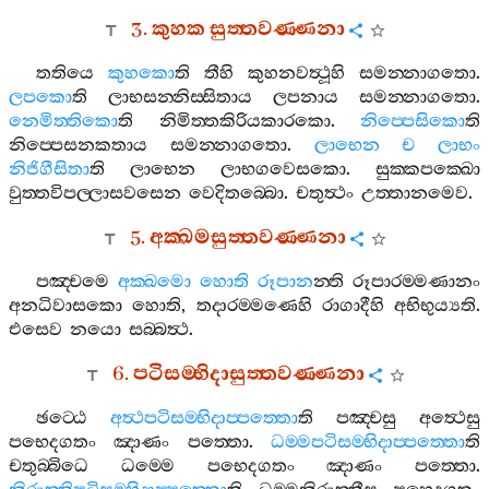
3.
කුහක
සුත‍්තවණ‍්ණනා
තතියෙ
කුහකො
ති
තීහි
කුහනවත්‍ථූහි
සමන‍්නාගතො
.
ලපකො
ති
ලාභසන‍්නිස‍්සිතාය
ලපනාය
සමන‍්නාගතො
.
නෙමිත‍්තිකො
ති
නිමිත‍්තකිරියකාරකො
.
නිප‍්පෙසිකො
ති
නිප‍්පෙසනකතාය
සමන‍්නාගතො
.
ලාභෙන
ච
ලාභං
නිජිගීසිතා
ති
ලාභෙන
ලාභගවෙසකො
.
සුක‍්කපක‍්ඛො
වුත‍්තවිපල‍්ලාසවසෙන
වෙදිතබ‍්බො
.
චතුත්‍ථං
උත‍්තානමෙව
.
5.
අක‍්ඛමසුත‍්තවණ‍්ණනා
පඤ‍්චමෙ
අක‍්ඛමො
හොති
රූපාන
න‍්ති
රූපාරම‍්මණානං
අනධිවාසකො
හොති
,
තදාරම‍්මණෙහි
රාගාදීහි
අභිභුය්‍යති
.
එසෙව
නයො
සබ‍්බත්‍ථ
.
6.
පටිසම‍්භිදාසුත‍්තවණ‍්ණනා
ඡට‍්ඨෙ
අත්‍ථපටිසම‍්භිදාප‍්පත‍්තො
ති
පඤ‍්චසු
අත්‍ථෙසු
පභෙදගතං
ඤාණං
පත‍්තො
.
ධම‍්මපටිසම‍්භිදාප‍්පත‍්තො
ති
චතුබ‍්බිධෙ
ධම‍්මෙ
පභෙදගතං
ඤාණං
පත‍්තො
.