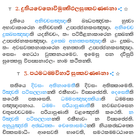
2.
දුතියචෙතොවිමුත‍්තිඵලසුත‍්තවණ‍්ණනා
දුතියෙ
අනිච‍්චසඤ‍්ඤා
ති
ඛන්‍ධපඤ‍්චකං
හුත්‍වා
අභාවාකාරෙන
අනිච‍්චන‍්ති
උප‍්පජ‍්ජනකසඤ‍්ඤා
.
අනිච‍්චෙ
දුක‍්ඛසඤ‍්ඤා
ති
යදනිච‍්චං
,
තං
පටිපීළනාකාරෙන
දුක‍්ඛන‍්ති
උප‍්පජ‍්ජනකසඤ‍්ඤා
.
දුක‍්ඛෙ
අනත‍්තසඤ‍්ඤා
ති
යං
දුක‍්ඛං
,
තං
අවසවත‍්තනාකාරෙන
අනත‍්තාති
උප‍්පජ‍්ජනකසඤ‍්ඤා
.
සෙසං
හෙට‍්ඨා
වුත‍්තනයමෙව
.
ඉමෙසු
පන
ද‍්වීසුපි
සුත‍්තෙසු
විපස‍්සනාඵලං
නාම
කථිතන‍්ති
.
3.
පඨමධම‍්මවිහාරී
සුත‍්තවණ‍්ණනා
තතියෙ
දිවසං
අතිනාමෙතී
ති
දිවසං
අතික‍්කාමෙති
.
රිඤ‍්චති
පටිසල‍්ලාන
න‍්ති
එකීභාවං
විස‍්සජ‍්ජෙති
.
දෙසෙතී
ති
කථෙති
පකාසෙති
.
ධම‍්මපඤ‍්ඤත‍්තියා
ති
ධම‍්මස‍්ස
පඤ‍්ඤාපනාය
.
ධම‍්මං
පරියාපුණාතී
ති
නවඞ‍්ගවසෙන
චතුසච‍්චධම‍්මං
පරියාපුණාති
වළඤ‍්ජෙති
කථෙති
.
න
රිඤ‍්චති
පටිසල‍්ලාන
න‍්ති
එකීභාවං
න
විස‍්සජ‍්ජෙති
.
අනුයුඤ‍්ජති
අජ‍්ඣත‍්තං
චෙතොසමථ
න‍්ති
නියකජ‍්ඣත‍්තෙ
චිත‍්තසමාධිං
ආසෙවති
භාවෙති
,
සමථකම‍්මට‍්ඨානෙ