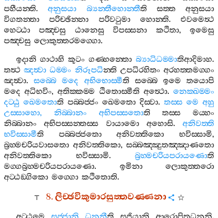
පහීයන‍්ති
.
අනුසයා
බ්‍යන‍්තීහොන‍්තී
ති
සත‍්ත
අනුසයා
විගතන‍්තා
පරිච‍්ඡින‍්නා
පරිවටුමා
හොන‍්ති
.
එවමෙත්‍ථ
හෙට‍්ඨා
පඤ‍්චසු
ඨානෙසු
විපස‍්සනා
කථිතා
,
ඉමෙසු
පඤ‍්චසු
ලොකුත‍්තරමග‍්ගො
.
ඉදානි
ගාථාහි
කූටං
ගණ‍්හන‍්තො
බ්‍යාධිධම‍්මා
තිආදිමාහ
.
තත්‍ථ
ඤත්‍වා
ධම‍්මං
නිරූපධි
න‍්ති
උපධිරහිතං
අරහත‍්තමග‍්ගං
ඤත්‍වා
.
සබ‍්බෙ
මදෙ
අභිභොස‍්මී
ති
සබ‍්බෙ
ඉමෙ
තයොපි
මදෙ
අධිභවිං
,
අතික‍්කම‍්ම
ඨිතොස‍්මීති
අත්‍ථො
.
නෙක‍්ඛම‍්මං
දට‍්ඨු
ඛෙමතො
ති
පබ‍්බජ‍්ජං
ඛෙමතො
දිස‍්වා
.
තස‍්ස
මෙ
අහු
උස‍්සාහො
,
නිබ‍්බානං
අභිපස‍්සතො
ති
තස‍්ස
මය‍්හං
නිබ‍්බානං
අභිපස‍්සන‍්තස‍්ස
වායාමො
අහොසි
.
අනිවත‍්ති
භවිස‍්සාමී
ති
පබ‍්බජ‍්ජතො
අනිවත‍්තිකො
භවිස‍්සාමි
,
බ්‍රහ‍්මචරියවාසතො
අනිවත‍්තිකො
,
සබ‍්බඤ‍්ඤුතඤ‍්ඤාණතො
අනිවත‍්තිකො
භවිස‍්සාමි
.
බ්‍රහ‍්මචරියපරායණො
ති
මග‍්ගබ්‍රහ‍්මචරියපරායණො
.
ඉමිනා
ලොකුත‍්තරො
අට‍්ඨඞ‍්ගිකො
මග‍්ගො
කථිතොති
.
8.
ලිච‍්ඡවිකුමාරසුත‍්තවණ‍්ණනා
අට‍්ඨමෙ
සජ‍්ජානි
ධනූනී
ති
සජියානි
ආරොපිතධනූනි
.