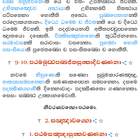
චස‍්ස
අනුජීවිනො
ති
යෙ
ච
එතං
උපනිස‍්සාය
ජීවන‍්ති
.
උභින‍්නඤ‍්චෙව
අත්‍ථායා
ති
උභින‍්නම‍්පි
හිතත්‍ථාය
පටිපන‍්නො
හොතීති
අත්‍ථො
.
පුබ‍්බපෙතාන
න‍්ති
පරලොකගතානං
.
දිට‍්ඨෙ
ධම‍්මෙ
ච
ජීවත
න‍්ති
යෙ
ච
දිට‍්ඨෙ
ධම‍්මෙ
ජීවන‍්ති
.
ඉති
පදද‍්වයෙනාපි
අතීතපච‍්චුප‍්පන‍්නෙ
ඤාතයො
දස‍්සෙති
.
විත‍්තිසඤ‍්ජනනො
ති
තුට‍්ඨිජනනො
.
ඝරමාවස
න‍්ති
ඝරාවාසං
වසන‍්තො
.
පුජ‍්ජො
හොති
පසංසියො
ති
පූජෙතබ‍්බො
ච
පසංසිතබ‍්බො
ච
හොතීති
.
9-10.
පඨමබුඩ‍්ඪපබ‍්බජිතසුත‍්තාදිවණ‍්ණනා
නවමෙ
නිපුණො
ති
සණ‍්හො
සුඛුමකාරණඤ‍්ඤූ
.
ආකප‍්පසම‍්පන‍්නො
ති
සමණාකප‍්පෙන
සම‍්පන‍්නො
.
දසමෙ
පදක‍්ඛිණග‍්ගාහී
ති
දින‍්නොවාදං
පදක‍්ඛිණතො
ගණ‍්හන‍්තො
.
සෙසං
සබ‍්බත්‍ථ
උත‍්තානමෙවාති
.
නීවරණවග‍්ගො
පඨමො
.
2.
සඤ‍්ඤාවග‍්ගො
1.
පඨමසඤ‍්ඤාසුත‍්තවණ‍්ණනා