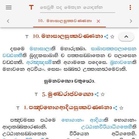
10. මහාසාලසුත‍්තවණ‍්ණනා
10.
මහාසාලසුත‍්තවණ‍්ණනා
දසමෙ
මහාසාලා
ති
මහාරුක‍්ඛා
.
සාඛාපත‍්තපලාසෙන
වඩ‍්ඪන‍්තී
ති
ඛුද‍්දකසාඛාහි
ච
පත‍්තසඞ‍්ඛාතෙන
ච
පලාසෙන
වඩ‍්ඪන‍්ති
.
අරඤ‍්ඤස‍්මි
න‍්ති
අගාමකෙ
පදෙසෙ
.
බ්‍රහාවනෙ
ති
මහාවනෙ
අටවියං
.
සෙසං
සබ‍්බත්‍ථ
උත‍්තානත්‍ථමෙවාති
.
සුමනවග‍්ගො
චතුත්‍ථො
.
5.
මුණ‍්ඩරාජවග‍්ගො
1.
පඤ‍්චභොගආදියසුත‍්තවණ‍්ණනා
පඤ‍්චමස‍්ස
පඨමෙ
භොගානං
ආදියා
ති
භොගානං
ආදාතබ‍්බකාරණානි
.
උට‍්ඨානවීරියාධිගතෙහී
ති
උට‍්ඨානසඞ‍්ඛාතෙන
වීරියෙන
අධිගතෙහි
.