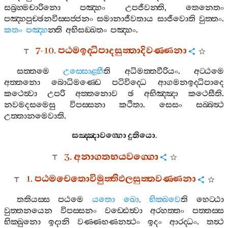
සබ්‍රහ‍්මචාරිනො
පඤ‍්හං
උපජීවන‍්ති
,
තෙනෙතං
පඤ‍්හපුච‍්ඡනවිස‍්සජ‍්ජනං
සමානාජීවතාය
සාජීවොති
වුත‍්තං
.
කතං
පඤ‍්හ
න‍්ති
අභිසඞ‍්ඛතං
පඤ‍්හං
.
7-10.
පඨමඉද‍්ධිපාදසුත‍්තාදිවණ‍්ණනා
සත‍්තමෙ
උස‍්සොළ‍්හී
ති
අධිමත‍්තවීරියං
.
අට‍්ඨමෙ
අත‍්තනො
බොධිමණ‍්ඩෙ
පටිවිද‍්ධෙ
ආගමනඉද‍්ධිපාදෙ
කථෙත්‍වා
උපරි
අත‍්තනොව
ඡ
අභිඤ‍්ඤා
කථෙසීති
.
නවමදසමෙසු
විපස‍්සනා
කථිතා
.
සෙසං
සබ‍්බත්‍ථ
උත‍්තානමෙවාති
.
සඤ‍්ඤාවග‍්ගො
දුතියො
.
3.
අනාගතභයවග‍්ගො
1.
පඨමචෙතොවිමුත‍්තිඵලසුත‍්තවණ‍්ණනා
තතියස‍්ස
පඨමෙ
යතො
ඛො
,
භික‍්ඛවෙ
ති
හෙට‍්ඨා
වුත‍්තනයෙන
විපස‍්සනං
වඩ‍්ඪෙත්‍වා
අරහත‍්තං
පත‍්තස‍්ස
භික‍්ඛුනො
ඉදානි
වණ‍්ණභණනත්‍ථං
ඉදං
ආරද‍්ධං
.
තත්‍ථ