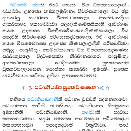
එවමෙව
ඛො
ති
එත්‍ථ
සොතං
විය
විපස‍්සනාඤාණං
දට‍්ඨබ‍්බං
,
උභතො
නඞ‍්ගලමුඛානං
විවරණකාලො
විය
ඡසු
ද‍්වාරෙසු
සංවරස‍්ස
විස‍්සට‍්ඨකාලො
,
මජ‍්ඣෙනදියා
රුක‍්ඛපාදෙ
කොට‍්ටෙත්‍වා
පලාලතිණමත‍්තිකාහි
ආවරණෙ
කතෙ
උදකස‍්ස
වික‍්ඛිත‍්තවිසටබ්‍යාදිණ‍්ණකාලො
විය
පඤ‍්චහි
නීවරණෙහි
පරියොනද‍්ධකාලො
,
එවං
ආවරණෙ
කතෙ
විහතවෙගස‍්ස
උදකස‍්ස
තිණපලාලාදීනි
පරිකඩ‍්ඪිත්‍වා
සමුද‍්දං
පාපුණිතුං
අසමත්‍ථකාලො
විය
විපස‍්සනාඤාණෙන
සබ‍්බාකුසලෙ
විද‍්ධංසෙත්‍වා
නිබ‍්බානසාගරං
පාපුණිතුං
අසමත්‍ථකාලො
වෙදිතබ‍්බො
.
සුක‍්කපක‍්ඛෙ
වුත‍්තවිපල‍්ලාසෙන
යොජනා
කාතබ‍්බා
.
ඉමස‍්මිං
සුත‍්තෙ
වට‍්ටවිවට‍්ටං
කථිතං
.
දුතියං
උත‍්තානත්‍ථමෙව
.
3.
පධානියඞ‍්ගසුත‍්තවණ‍්ණනා
තතියෙ
පධානියඞ‍්ගානී
ති
පධානං
වුච‍්චති
පදහනභාවො
,
පධානමස‍්ස
අත්‍ථීති
පධානියො
,
පධානියස‍්ස
භික‍්ඛුනො
අඞ‍්ගානීති
පධානියඞ‍්ගානි
.
සද‍්ධො
ති
සද‍්ධාය
සමන‍්නාගතො
.
සද‍්ධා
පනෙසා
ආගමසද‍්ධා
අධිගමසද‍්ධා
ඔකප‍්පනසද‍්ධා
පසාදසද‍්ධාති
චතුබ‍්බිධා
.
තත්‍ථ