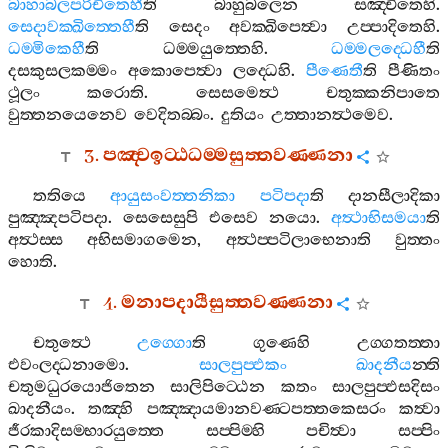
බාහාබලපරිචිතෙහී
ති
බාහුබලෙන
සඤ‍්චිතෙහි
.
සෙදාවක‍්ඛිත‍්තෙහී
ති
සෙදං
අවක‍්ඛිපෙත්‍වා
උප‍්පාදිතෙහි
.
ධම‍්මිකෙහී
ති
ධම‍්මයුත‍්තෙහි
.
ධම‍්මලද‍්ධෙහී
ති
දසකුසලකම‍්මං
අකොපෙත්‍වා
ලද‍්ධෙහි
.
පීණෙතී
ති
පීණිතං
ථූලං
කරොති
.
සෙසමෙත්‍ථ
චතුක‍්කනිපාතෙ
වුත‍්තනයෙනෙව
වෙදිතබ‍්බං
.
දුතියං
උත‍්තානත්‍ථමෙව
.
3.
පඤ‍්චඉට‍්ඨධම‍්මසුත‍්තවණ‍්ණනා
තතියෙ
ආයුසංවත‍්තනිකා
පටිපදා
ති
දානසීලාදිකා
පුඤ‍්ඤපටිපදා
.
සෙසෙසුපි
එසෙව
නයො
.
අත්‍ථාභිසමයා
ති
අත්‍ථස‍්ස
අභිසමාගමෙන
,
අත්‍ථප‍්පටිලාභෙනාති
වුත‍්තං
හොති
.
4.
මනාපදායීසුත‍්තවණ‍්ණනා
චතුත්‍ථෙ
උග‍්ගො
ති
ගුණෙහි
උග‍්ගතත‍්තා
එවංලද‍්ධනාමො
.
සාලපුප‍්ඵකං
ඛාදනීය
න‍්ති
චතුමධුරයොජිතෙන
සාලිපිට‍්ඨෙන
කතං
සාලපුප‍්ඵසදිසං
ඛාදනීයං
.
තඤ‍්හි
පඤ‍්ඤායමානවණ‍්ටපත‍්තකෙසරං
කත්‍වා
ජීරකාදිසම‍්භාරයුත‍්තෙ
සප‍්පිම‍්හි
පචිත්‍වා
සප‍්පිං