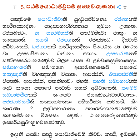
5.
පඨමයොධාජීවූපම
සුත‍්තවණ‍්ණනා
පඤ‍්චමෙ
යොධාජීවා
ති
යුද‍්ධූපජීවිනො
.
රජග‍්ග
න‍්ති
හත්‍ථිඅස‍්සාදීනං
පාදප‍්පහාරභින‍්නාය
භූමියා
උග‍්ගතං
රජක‍්ඛන්‍ධං
.
න
සන්‍ථම‍්භතී
ති
සන්‍ථම‍්භිත්‍වා
ඨාතුං
න
සක‍්කොති
.
සහති
රජග‍්ග
න‍්ති
රජක‍්ඛන්‍ධං
දිස‍්වාපි
අධිවාසෙති
.
ධජග‍්ග
න‍්ති
හත්‍ථිඅස‍්සදීනං
පිට‍්ඨෙසු
වා
රථෙසු
වා
උස‍්සාපිතානං
ධජානං
අග‍්ගං
.
උස‍්සාරණ
න‍්ති
හත්‍ථිඅස‍්සරථානඤ‍්චෙව
බලකායස‍්ස
ච
උච‍්චාසද‍්දමහාසද‍්දං
.
සම‍්පහාරෙ
ති
සමාගතෙ
අප‍්පමත‍්තකෙපි
පහාරෙ
.
හඤ‍්ඤතී
ති
විහඤ‍්ඤති
විඝාතං
ආපජ‍්ජති
.
බ්‍යාපජ‍්ජතී
ති
විපත‍්තිං
ආපජ‍්ජති
,
පකතිභාවං
ජහති
.
සහති
සම‍්පහාර
න‍්ති
ද‍්වෙ
තයො
පහාරෙ
පත්‍වාපි
සහති
අධිවාසෙති
.
තමෙව
සඞ‍්ගාමසීස
න‍්ති
තංයෙව
ජයක‍්ඛන්‍ධාවාරට‍්ඨානං
.
අජ‍්ඣාවසතී
ති
සත‍්තාහමත‍්තං
අභිභවිත්‍වා
ආවසති
.
කිං
කාරණා
?
ලද‍්ධපහාරානං
පහාරජග‍්ගනත්‍ථඤ‍්චෙව
කතකම‍්මානං
විසෙසං
ඤත්‍වා
ඨානන‍්තරදානත්‍ථඤ‍්ච
ඉස‍්සරියසුඛානුභවනත්‍ථඤ‍්ච
.
ඉදානි
යස‍්මා
සත්‍ථු
යොධාජීවෙහි
කිච‍්චං
නත්‍ථි
,
ඉමස‍්මිං