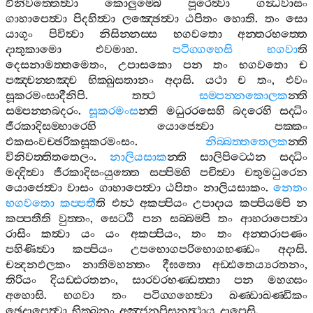
විනිවත‍්තෙත්‍වා
කොලුම‍්බෙ
පූරෙත්‍වා
ගන්‍ධවාසං
ගාහාපෙත්‍වා
පිදහිත්‍වා
ලඤ‍්ඡෙත්‍වා
ඨපිතං
හොති
.
තං
සො
යාගුං
පිවිත්‍වා
නිසින‍්නස‍්ස
භගවතො
අන‍්තරභත‍්තෙ
දාතුකාමො
එවමාහ
.
පටිග‍්ගහෙසි
භගවා
ති
දෙසනාමත‍්තමෙතං
,
උපාසකො
පන
තං
භගවතො
ච
පඤ‍්චන‍්නඤ‍්ච
භික‍්ඛුසතානං
අදාසි
.
යථා
ච
තං
,
එවං
සූකරමංසාදීනිපි
.
තත්‍ථ
සම‍්පන‍්නකොලක
න‍්ති
සම‍්පන‍්නබදරං
.
සූකරමංස
න‍්ති
මධුරරසෙහි
බදරෙහි
සද‍්ධිං
ජීරකාදිසම‍්භාරෙහි
යොජෙත්‍වා
පක‍්කං
එකසංවච‍්ඡරිකසූකරමංසං
.
නිබ‍්බත‍්තතෙලක
න‍්ති
විනිවත‍්තිතතෙලං
.
නාලියසාක
න‍්ති
සාලිපිට‍්ඨෙන
සද‍්ධිං
මද‍්දිත්‍වා
ජීරකාදිසංයුත‍්තෙ
සප‍්පිම‍්හි
පචිත්‍වා
චතුමධුරෙන
යොජෙත්‍වා
වාසං
ගාහාපෙත්‍වා
ඨපිතං
නාලියසාකං
.
නෙතං
භගවතො
කප‍්පතී
ති
එත්‍ථ
අකප‍්පියං
උපාදාය
කප‍්පියම‍්පි
න
කප‍්පතීති
වුත‍්තං
,
සෙට‍්ඨි
පන
සබ‍්බම‍්පි
තං
ආහරාපෙත්‍වා
රාසිං
කත්‍වා
යං
යං
අකප‍්පියං
,
තං
තං
අන‍්තරාපණං
පහිණිත්‍වා
කප‍්පියං
උපභොගපරිභොගභණ‍්ඩං
අදාසි
.
චන්‍දනඵලකං
නාතිමහන‍්තං
දීඝතො
අඩ‍්ඪතෙය්‍යරතනං
,
තිරියං
දියඩ‍්ඪරතනං
,
සාරවරභණ‍්ඩත‍්තා
පන
මහග‍්ඝං
අහොසි
.
භගවා
තං
පටිග‍්ගහෙත්‍වා
ඛණ‍්ඩාඛණ‍්ඩිකං
ඡෙදාපෙත්‍වා
භික‍්ඛූනං
අඤ‍්ජනපිසනත්‍ථාය
දාපෙසි
.