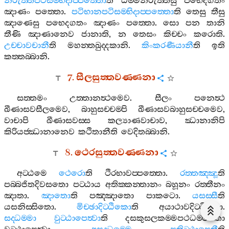
නිරුත‍්තිපටිසම‍්භිදාප‍්පත‍්තො
ති
ධම‍්මනිරුත‍්තීසු
පභෙදගතං
ඤාණං
පත‍්තො
.
පටිභානපටිසම‍්භිදාප‍්පත‍්තො
ති
තෙසු
තීසු
ඤාණෙසු
පභෙදගතං
ඤාණං
පත‍්තො
.
සො
පන
තානි
තීණි
ඤාණානෙව
ජානාති
,
න
තෙසං
කිච‍්චං
කරොති
.
උච‍්චාවචානී
ති
මහන‍්තඛුද‍්දකානි
.
කිංකරණීයානී
ති
ඉති
කත‍්තබ‍්බානි
.
7.
සීලසුත‍්තවණ‍්ණනා
සත‍්තමං
උත‍්තානත්‍ථමෙව
.
සීලං
පනෙත්‍ථ
ඛීණාසවසීලමෙව
,
බාහුසච‍්චම‍්පි
ඛීණාසවබාහුසච‍්චමෙව
,
වාචාපි
ඛීණාසවස‍්ස
කල්‍යාණවාචාව
,
ඣානානිපි
කිරියජ‍්ඣානානෙව
කථිතානීති
වෙදිතබ‍්බානි
.
8.
ථෙරසුත‍්තවණ‍්ණනා
අට‍්ඨමෙ
ථෙරො
ති
ථිරභාවප‍්පත‍්තො
.
රත‍්තඤ‍්ඤූ
ති
පබ‍්බජිතදිවසතො
පට‍්ඨාය
අතික‍්කන‍්තානං
බහූනං
රත‍්තීනං
ඤාතා
.
ඤාතො
ති
පඤ‍්ඤාතො
පාකටො
.
යසස‍්සී
ති
යසනිස‍්සිතො
.
මිච‍්ඡාදිට‍්ඨිකො
ති
අයාථාවදිට‍්ඨිකො
.
සද‍්ධම‍්මා
වුට‍්ඨාපෙත්‍වා
ති
දසකුසලකම‍්මපථධම‍්මතො