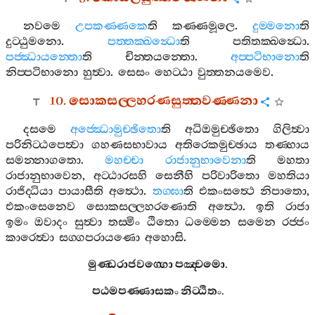
නවමෙ
උපකණ‍්ණකෙ
ති
කණ‍්ණමූලෙ
.
දුම‍්මනො
ති
දුට‍්ඨුමනො
.
පත‍්තක‍්ඛන්‍ධො
ති
පතිතක‍්ඛන්‍ධො
.
පජ‍්ඣායන‍්තො
ති
චින‍්තයන‍්තො
.
අප‍්පටිභානො
ති
නිප‍්පටිභානො
හුත්‍වා
.
සෙසං
හෙට‍්ඨා
වුත‍්තනයමෙව
.
10.
සොකසල‍්ලහරණසුත‍්තවණ‍්ණනා
දසමෙ
අජ‍්ඣොමුච‍්ඡිතො
ති
අධිඔමුච‍්ඡිතො
ගිලිත්‍වා
පරිනිට‍්ඨපෙත්‍වා
ගහණසභාවාය
අතිරෙකමුච‍්ඡාය
තණ‍්හාය
සමන‍්නාගතො
.
මහච‍්චා
රාජානුභාවෙනා
ති
මහතා
රාජානුභාවෙන
,
අට‍්ඨාරසහි
සෙනීහි
පරිවාරිතො
මහතියා
රාජිද‍්ධියා
පායාසීති
අත්‍ථො
.
තග‍්ඝා
ති
එකංසත්‍ථෙ
නිපාතො
,
එකංසෙනෙව
සොකසල‍්ලහරණොති
අත්‍ථො
.
ඉති
රාජා
ඉමං
ඔවාදං
සුත්‍වා
තස‍්මිං
ඨිතො
ධම‍්මෙන
සමෙන
රජ‍්ජං
කාරෙත්‍වා
සග‍්ගපරායණො
අහොසි
.
මුණ‍්ඩරාජවග‍්ගො
පඤ‍්චමො
.
පඨමපණ‍්ණාසකං
නිට‍්ඨිතං
.