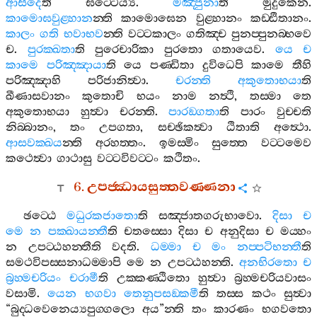
ආසීදෙ
ති
ඝට‍්ටෙය්‍ය
.
මඤ‍්ජුනා
ති
මුදුකෙන
.
කාමොඝවුළ‍්හාන
න‍්ති
කාමොඝෙන
වුළ‍්හානං
කඩ‍්ඪිතානං
.
කාලං
ගති
භවාභව
න‍්ති
වට‍්ටකාලං
ගතිඤ‍්ච
පුනප‍්පුනබ‍්භවෙ
ච
.
පුරක‍්ඛතා
ති
පුරෙචාරිකා
පුරතො
ගතායෙව
.
යෙ
ච
කාමෙ
පරිඤ‍්ඤායා
ති
යෙ
පණ‍්ඩිතා
දුවිධෙපි
කාමෙ
තීහි
පරිඤ‍්ඤාහි
පරිජානිත්‍වා
.
චරන‍්ති
අකුතොභයා
ති
ඛීණාසවානං
කුතොචි
භයං
නාම
නත්‍ථි
,
තස‍්මා
තෙ
අකුතොභයා
හුත්‍වා
චරන‍්ති
.
පාරඞ‍්ගතා
ති
පාරං
වුච‍්චති
නිබ‍්බානං
,
තං
උපගතා
,
සච‍්ඡිකත්‍වා
ඨිතාති
අත්‍ථො
.
ආසවක‍්ඛය
න‍්ති
අරහත‍්තං
.
ඉමස‍්මිං
සුත‍්තෙ
වට‍්ටමෙව
කථෙත්‍වා
ගාථාසු
වට‍්ටවිවට‍්ටං
කථිතං
.
6.
උපජ‍්ඣායසුත‍්තවණ‍්ණනා
ඡට‍්ඨෙ
මධුරකජාතො
ති
සඤ‍්ජාතගරුභාවො
.
දිසා
ච
මෙ
න
පක‍්ඛායන‍්තී
ති
චතස‍්සො
දිසා
ච
අනුදිසා
ච
මය‍්හං
න
උපට‍්ඨහන‍්තීති
වදති
.
ධම‍්මා
ච
මං
නප‍්පටිභන‍්තී
ති
සමථවිපස‍්සනාධම‍්මාපි
මෙ
න
උපට‍්ඨහන‍්ති
.
අනභිරතො
ච
බ්‍රහ‍්මචරියං
චරාමී
ති
උක‍්කණ‍්ඨිතො
හුත්‍වා
බ්‍රහ‍්මචරියවාසං
වසාමි
.
යෙන
භගවා
තෙනුපසඞ‍්කමී
ති
තස‍්ස
කථං
සුත්‍වා
“
බුද‍්ධවෙනෙය්‍යපුග‍්ගලො
අය
”
න‍්ති
තං
කාරණං
භගවතො