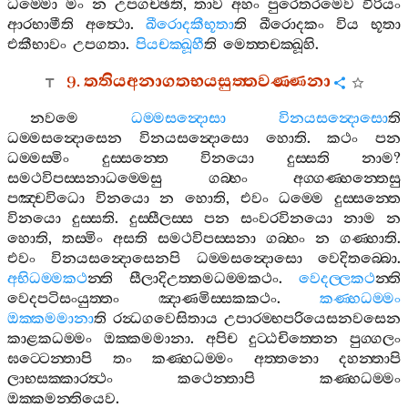
ධම‍්මො
මං
න
උපගච‍්ඡති
,
තාව
අහං
පුරෙතරමෙව
වීරියං
ආරභාමීති
අත්‍ථො
.
ඛීරොදකීභූතා
ති
ඛීරොදකං
විය
භූතා
එකීභාවං
උපගතා
.
පියචක‍්ඛූහී
ති
මෙත‍්තචක‍්ඛූහි
.
9.
තතියඅනාගතභයසුත‍්තවණ‍්ණනා
නවමෙ
ධම‍්මසන්‍දොසා
විනයසන්‍දොසො
ති
ධම‍්මසන්‍දොසෙන
විනයසන්‍දොසො
හොති
.
කථං
පන
ධම‍්මස‍්මිං
දුස‍්සන‍්තෙ
විනයො
දුස‍්සති
නාම
?
සමථවිපස‍්සනාධම‍්මෙසු
ගබ‍්භං
අග‍්ගණ‍්හන‍්තෙසු
පඤ‍්චවිධො
විනයො
න
හොති
,
එවං
ධම‍්මෙ
දුස‍්සන‍්තෙ
විනයො
දුස‍්සති
.
දුස‍්සීලස‍්ස
පන
සංවරවිනයො
නාම
න
හොති
,
තස‍්මිං
අසති
සමථවිපස‍්සනා
ගබ‍්භං
න
ගණ‍්හාති
.
එවං
විනයසන්‍දොසෙනපි
ධම‍්මසන්‍දොසො
වෙදිතබ‍්බො
.
අභිධම‍්මකථ
න‍්ති
සීලාදිඋත‍්තමධම‍්මකථං
.
වෙදල‍්ලකථ
න‍්ති
වෙදපටිසංයුත‍්තං
ඤාණමිස‍්සකකථං
.
කණ‍්හධම‍්මං
ඔක‍්කමමානා
ති
රන්‍ධගවෙසිතාය
උපාරම‍්භපරියෙසනවසෙන
කාළකධම‍්මං
ඔක‍්කමමානා
.
අපිච
දුට‍්ඨචිත‍්තෙන
පුග‍්ගලං
ඝට‍්ටෙන‍්තාපි
තං
කණ‍්හධම‍්මං
අත‍්තනො
දහන‍්තාපි
ලාභසක‍්කාරත්‍ථං
කථෙන‍්තාපි
කණ‍්හධම‍්මං
ඔක‍්කමන‍්තියෙව
.