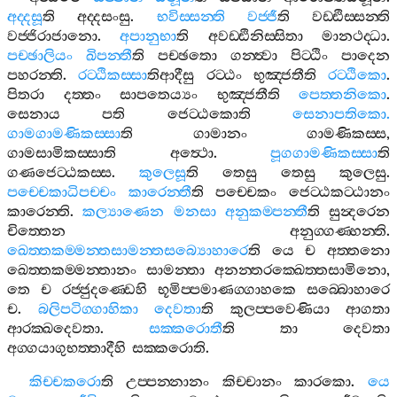
අද‍්දසූ
ති
අද‍්දසංසු
.
භවිස‍්සන‍්ති
වජ‍්ජී
ති
වඩ‍්ඪිස‍්සන‍්ති
වජ‍්ජිරාජානො
.
අපානුභා
ති
අවඩ‍්ඪිනිස‍්සිතා
මානථද‍්ධා
.
පච‍්ඡාලියං
ඛිපන‍්තී
ති
පච‍්ඡතො
ගන‍්ත්‍වා
පිට‍්ඨිං
පාදෙන
පහරන‍්ති
.
රට‍්ඨිකස‍්සා
තිආදීසු
රට‍්ඨං
භුඤ‍්ජතීති
රට‍්ඨිකො
.
පිතරා
දත‍්තං
සාපතෙය්‍යං
භුඤ‍්ජතීති
පෙත‍්තනිකො
.
සෙනාය
පති
ජෙට‍්ඨකොති
සෙනාපතිකො
.
ගාමගාමණිකස‍්සා
ති
ගාමානං
ගාමණිකස‍්ස
,
ගාමසාමිකස‍්සාති
අත්‍ථො
.
පූගගාමණිකස‍්සා
ති
ගණජෙට‍්ඨකස‍්ස
.
කුලෙසූ
ති
තෙසු
තෙසු
කුලෙසු
.
පච‍්චෙකාධිපච‍්චං
කාරෙන‍්තී
ති
පච‍්චෙකං
ජෙට‍්ඨකට‍්ඨානං
කාරෙන‍්ති
.
කල්‍යාණෙන
මනසා
අනුකම‍්පන‍්තී
ති
සුන්‍දරෙන
චිත‍්තෙන
අනුග‍්ගණ‍්හන‍්ති
.
ඛෙත‍්තකම‍්මන‍්තසාමන‍්තසබ්‍යොහාරෙ
ති
යෙ
ච
අත‍්තනො
ඛෙත‍්තකම‍්මන‍්තානං
සාමන‍්තා
අනන‍්තරක‍්ඛෙත‍්තසාමිනො
,
තෙ
ච
රජ‍්ජුදණ‍්ඩෙහි
භූමිප‍්පමාණග‍්ගාහකෙ
සබ‍්බොහාරෙ
ච
.
බලිපටිග‍්ගාහිකා
දෙවතා
ති
කුලප‍්පවෙණියා
ආගතා
ආරක‍්ඛදෙවතා
.
සක‍්කරොතී
ති
තා
දෙවතා
අග‍්ගයාගුභත‍්තාදීහි
සක‍්කරොති
.
කිච‍්චකරො
ති
උප‍්පන‍්නානං
කිච‍්චානං
කාරකො
.
යෙ