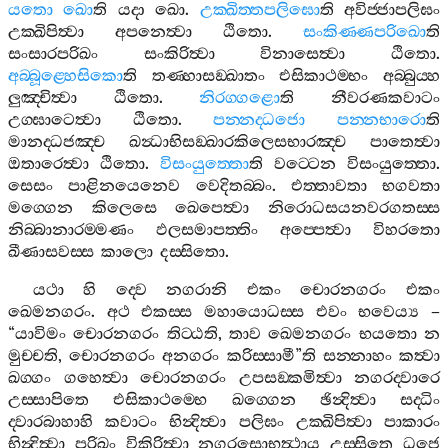
යතො
ඛො
ති
යදා
ඛො
.
උක‍්ඛිත‍්තපලිඝො
ති
අවිජ‍්ජාපලිඝං
උක‍්ඛිපිත්‍වා
අපනෙත්‍වා
ඨිතො
.
සංකිණ‍්ණපරිඛො
ති
සංසාරපරිඛං
සංකිරිත්‍වා
විනාසෙත්‍වා
ඨිතො
.
අබ‍්බූළ‍්හෙසිකො
ති
තණ‍්හාසඞ‍්ඛාතං
එසිකාථම‍්භං
අබ‍්බුය‍්හ
ලුඤ‍්චිත්‍වා
ඨිතො
.
නිරග‍්ගළො
ති
නීවරණකවාටං
උග‍්ඝාටෙත්‍වා
ඨිතො
.
පන‍්නද‍්ධජො
පන‍්නභාරො
ති
මානද‍්ධජඤ‍්ච
ඛන්‍ධාභිසඞ‍්ඛාරකිලෙසභාරඤ‍්ච
පාතෙත්‍වා
ඔතාරෙත්‍වා
ඨිතො
.
විසංයුත‍්තො
ති
වට‍්ටෙන
විසංයුත‍්තො
.
සෙසං
පාළිනයෙනෙව
වෙදිතබ‍්බං
.
එත‍්තාවතා
භගවතා
මග‍්ගෙන
කිලෙසෙ
ඛෙපෙත්‍වා
නිරොධසයනවරගතස‍්ස
නිබ‍්බානාරම‍්මණං
ඵලසමාපත‍්තිං
අප‍්පෙත්‍වා
විහරතො
ඛීණාසවස‍්ස
කාලො
දස‍්සිතො
.
යථා
හි
ද‍්වෙ
නගරානි
එකං
චොරනගරං
එකං
ඛෙමනගරං
.
අථ
එකස‍්ස
මහායොධස‍්ස
එවං
භවෙය්‍ය
–
“
යාවිමං
චොරනගරං
තිට‍්ඨති
,
තාව
ඛෙමනගරං
භයතො
න
මුච‍්චති
,
චොරනගරං
අනගරං
කරිස‍්සාමී
”
ති
සන‍්නාහං
කත්‍වා
ඛග‍්ගං
ගහෙත්‍වා
චොරනගරං
උපසඞ‍්කමිත්‍වා
නගරද‍්වාරෙ
උස‍්සාපිතෙ
එසිකාථම‍්භෙ
ඛග‍්ගෙන
ඡින්‍දිත්‍වා
සද‍්ධිං
ද‍්වාරබාහාහි
කවාටං
භින්‍දිත්‍වා
පලිඝං
උක‍්ඛිපිත්‍වා
පාකාරං
භින්‍දිත්‍වා
පරිඛං
විකිරිත්‍වා
නගරසොභත්‍ථාය
උස‍්සිතෙ
ධජෙ