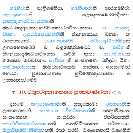
ගම‍්භීරා
ති
පාළිගම‍්භීරා
.
ගම‍්භීරත්‍ථා
ති
අත්‍ථගම‍්භීරා
.
ලොකුත‍්තරා
ති
ලොකුත‍්තරධම‍්මදීපකා
.
සුඤ‍්ඤතාපටිසංයුත‍්තා
ති
ඛන්‍ධධාතුආයතනපච‍්චයාකාරපටිසංයුත‍්තා
.
න
අඤ‍්ඤා
චිත‍්තං
උපට‍්ඨපෙස‍්සන‍්තී
ති
ජානනත්‍ථාය
චිත‍්තං
න
ඨපෙස‍්සන‍්ති
.
උග‍්ගහෙතබ‍්බං
පරියාපුණිතබ‍්බ
න‍්ති
උග‍්ගහෙතබ‍්බෙ
ච
වළඤ‍්ජෙතබ‍්බෙ
ච
.
කවිතා
ති
සිලොකාදිබන්‍ධනවසෙන
කවීහි
කතා
.
කාවෙය්‍යා
ති
තස‍්සෙව
වෙවචනං
.
බාහිරකා
ති
සාසනතො
බහිද‍්ධා
ඨිතා
.
සාවකභාසිතා
ති
බාහිරසාවකෙහි
භාසිතා
.
සෙසමෙත්‍ථ
හෙට‍්ඨා
වුත‍්තනයත‍්තා
සුවිඤ‍්ඤෙය්‍යත‍්තා
ච
උත‍්තානත්‍ථමෙව
.
10.
චතුත්‍ථඅනාගතභය
සුත‍්තවණ‍්ණනා
දසමෙ
කල්‍යාණකාමා
ති
සුන්‍දරකාමා
.
රසග‍්ගානී
ති
උත‍්තමරසානි
.
සංසට‍්ඨා
විහරිස‍්සන‍්තී
ති
පඤ‍්චවිධෙන
සංසග‍්ගෙන
සංසට‍්ඨා
විහරිස‍්සන‍්ති
.
සන‍්නිධිකාරපරිභොග
න‍්ති
සන‍්නිධිකතස‍්ස
පරිභොගං
.
ඔළාරිකම‍්පි
නිමිත‍්ත
න‍්ති
එත්‍ථ
පථවිං
ඛණන‍්තොපි
ඛණාහීති