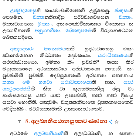
උජ‍්ජුභූතෙසූ
ති
කායවාචාචිත‍්තෙහි
උජුකෙසු
.
ඡන්‍දසා
ති
පෙමෙන
.
චත‍්ත
න‍්තිආදීසු
පරිච‍්චාගවසෙන
චත‍්තං
.
මුත‍්තචාගතාය
මුත‍්තං
.
අනපෙක‍්ඛචිත‍්තතාය
චිත‍්තෙන
න
උග‍්ගහිතන‍්ති
අනුග‍්ගහීතං
.
ඛෙත‍්තූපමෙ
ති
විරුහනට‍්ඨෙන
ඛෙත‍්තසදිසෙ
.
අඤ‍්ඤතරං
මනොමය
න‍්ති
සුද‍්ධාවාසෙසු
එකං
ඣානමනෙන
නිබ‍්බත‍්තං
දෙවකායං
.
යථාධිප‍්පායො
ති
යථාජ‍්ඣාසයො
.
ඉමිනා
කිං
පුච‍්ඡති
?
තස‍්ස
කිර
මනුස‍්සකාලෙ
අරහත‍්තත්‍ථාය
අජ‍්ඣාසයො
අහොසි
,
තං
පුච‍්ඡාමීති
පුච‍්ඡති
.
දෙවපුත‍්තොපි
අරහත‍්තං
පත‍්තතාය
තග‍්ඝ
මෙ
භගවා
යථාධිප‍්පායො
ති
ආහ
.
යත්‍ථ
යත්‍ථූපපජ‍්ජතී
ති
තීසු
වා
කුලසම‍්පත‍්තීසු
ඡසු
වා
කාමසග‍්ගෙසු
යත්‍ථ
යත්‍ථ
උප‍්පජ‍්ජති
,
තත්‍ථ
තත්‍ථ
දීඝායු
යසවා
හොතීති
.
පඤ‍්චමං
චතුක‍්කනිපාතෙ
වුත‍්තනයෙනෙව
වෙදිතබ‍්බං
.
ඡට‍්ඨසත‍්තමානි
උත‍්තානත්‍ථානෙව
.
8.
අලබ‍්භනීයඨානසුත‍්තවණ‍්ණනා
අට‍්ඨමෙ
අලබ‍්භනීයානී
ති
අලද‍්ධබ‍්බානි
,
න
සක‍්කා