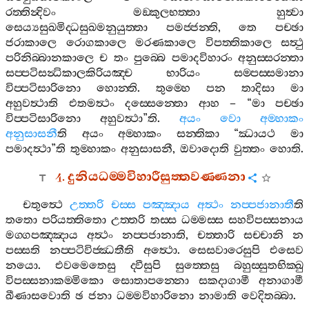
රත‍්තින්‍දිවං
මඞ‍්කුලභත‍්තා
හුත්‍වා
සෙය්‍යසුඛමිද‍්ධසුඛමනුයුත‍්තා
පමජ‍්ජන‍්ති
,
තෙ
පච‍්ඡා
ජරාකාලෙ
රොගකාලෙ
මරණකාලෙ
විපත‍්තිකාලෙ
සත්‍ථු
පරිනිබ‍්බානකාලෙ
ච
තං
පුබ‍්බෙ
පමාදවිහාරං
අනුස‍්සරන‍්තා
සප‍්පටිසන්‍ධිකාලකිරියඤ‍්ච
භාරියං
සම‍්පස‍්සමානා
විප‍්පටිසාරිනො
හොන‍්ති
.
තුම‍්හෙ
පන
තාදිසා
මා
අහුවත්‍ථාති
එතමත්‍ථං
දස‍්සෙන‍්තො
ආහ
– “
මා
පච‍්ඡා
විප‍්පටිසාරිනො
අහුවත්‍ථා
”
ති
.
අයං
වො
අම‍්හාකං
අනුසාසනී
ති
අයං
අම‍්හාකං
සන‍්තිකා
“
ඣායථ
මා
පමාදත්‍ථා
”
ති
තුම‍්හාකං
අනුසාසනී
,
ඔවාදොති
වුත‍්තං
හොති
.
4.
දුනියධම‍්මවිහාරීසුත‍්තවණ‍්ණනා
චතුත්‍ථෙ
උත‍්තරි
චස‍්ස
පඤ‍්ඤාය
අත්‍ථං
නප‍්පජානාතී
ති
තතො
පරියත‍්තිතො
උත‍්තරි
තස‍්ස
ධම‍්මස‍්ස
සහවිපස‍්සනාය
මග‍්ගපඤ‍්ඤාය
අත්‍ථං
නප‍්පජානාති
,
චත‍්තාරි
සච‍්චානි
න
පස‍්සති
නප‍්පටිවිජ‍්ඣතීති
අත්‍ථො
.
සෙසවාරෙසුපි
එසෙව
නයො
.
එවමෙතෙසු
ද‍්වීසුපි
සුත‍්තෙසු
බහුස‍්සුතභික‍්ඛු
විපස‍්සනාකම‍්මිකො
සොතාපන‍්නො
සකදාගාමී
අනාගාමී
ඛීණාසවොති
ඡ
ජනා
ධම‍්මවිහාරිනො
නාමාති
වෙදිතබ‍්බා
.