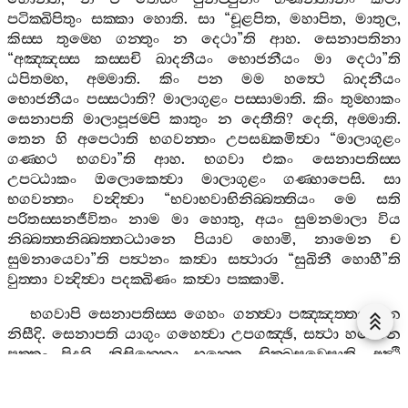
පටික‍්ඛිපිතුං
සක‍්කා
හොති
.
සා
“
චූළපිත
,
මහාපිත
,
මාතුල
,
කිස‍්ස
තුම‍්හෙ
ගන‍්තුං
න
දෙථා
”
ති
ආහ
.
සෙනාපතිනා
“
අඤ‍්ඤස‍්ස
කස‍්සචි
ඛාදනීයං
භොජනීයං
මා
දෙථා
”
ති
ඨපිතම‍්හ
,
අම‍්මාති
.
කිං
පන
මම
හත්‍ථෙ
ඛාදනීයං
භොජනීයං
පස‍්සථාති
?
මාලාගුළං
පස‍්සාමාති
.
කිං
තුම‍්හාකං
සෙනාපති
මාලාපූජම‍්පි
කාතුං
න
දෙතීති
?
දෙති
,
අම‍්මාති
.
තෙන
හි
අපෙථාති
භගවන‍්තං
උපසඞ‍්කමිත්‍වා
“
මාලාගුළං
ගණ‍්හථ
භගවා
”
ති
ආහ
.
භගවා
එකං
සෙනාපතිස‍්ස
උපට‍්ඨාකං
ඔලොකෙත්‍වා
මාලාගුළං
ගණ‍්හාපෙසි
.
සා
භගවන‍්තං
වන්‍දිත්‍වා
“
භවාභවාභිනිබ‍්බත‍්තියං
මෙ
සති
පරිතස‍්සනජීවිතං
නාම
මා
හොතු
,
අයං
සුමනමාලා
විය
නිබ‍්බත‍්තනිබ‍්බත‍්තට‍්ඨානෙ
පියාව
හොමි
,
නාමෙන
ච
සුමනායෙවා
”
ති
පත්‍ථනං
කත්‍වා
සත්‍ථාරා
“
සුඛිනී
හොහී
”
ති
වුත‍්තා
වන්‍දිත්‍වා
පදක‍්ඛිණං
කත්‍වා
පක‍්කාමි
.
භගවාපි
සෙනාපතිස‍්ස
ගෙහං
ගන‍්ත්‍වා
පඤ‍්ඤත‍්තාසනෙ
නිසීදි
.
සෙනාපති
යාගුං
ගහෙත්‍වා
උපගඤ‍්ඡි
,
සත්‍ථා
හත්‍ථෙන
පත‍්තං
පිදහි
.
නිසින‍්නො
,
භන‍්තෙ
,
භික‍්ඛුසඞ‍්ඝොති
.
අත්‍ථි
නො
එකො
අන‍්තරාමග‍්ගෙ
පිණ‍්ඩපාතො
ලද‍්ධොති
?
මාලං
අපනෙත්‍වා
පිණ‍්ඩපාතං
අද‍්දස
.
චූළුපට‍්ඨාකො
ආහ
– “
සාමි