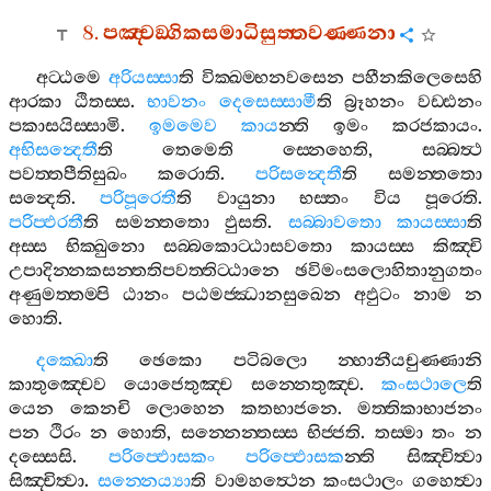
8.
පඤ‍්චඞ‍්ගිකසමාධිසුත‍්තවණ‍්ණනා
අට‍්ඨමෙ
අරියස‍්සා
ති
වික‍්ඛම‍්භනවසෙන
පහීනකිලෙසෙහි
ආරකා
ඨිතස‍්ස
.
භාවනං
දෙසෙස‍්සාමී
ති
බ්‍රූහනං
වඩ‍්ඪනං
පකාසයිස‍්සාමි
.
ඉමමෙව
කාය
න‍්ති
ඉමං
කරජකායං
.
අභිසන්‍දෙතී
ති
තෙමෙති
ස‍්නෙහෙති
,
සබ‍්බත්‍ථ
පවත‍්තපීතිසුඛං
කරොති
.
පරිසන්‍දෙතී
ති
සමන‍්තතො
සන්‍දෙති
.
පරිපූරෙතී
ති
වායුනා
භස‍්තං
විය
පූරෙති
.
පරිප‍්ඵරතී
ති
සමන‍්තතො
ඵුසති
.
සබ‍්බාවතො
කායස‍්සා
ති
අස‍්ස
භික‍්ඛුනො
සබ‍්බකොට‍්ඨාසවතො
කායස‍්ස
කිඤ‍්චි
උපාදින‍්නකසන‍්තතිපවත‍්තිට‍්ඨානෙ
ඡවිමංසලොහිතානුගතං
අණුමත‍්තම‍්පි
ඨානං
පඨමජ‍්ඣානසුඛෙන
අඵුටං
නාම
න
හොති
.
දක‍්ඛො
ති
ඡෙකො
පටිබලො
න‍්හානීයචුණ‍්ණානි
කාතුඤ‍්චෙව
යොජෙතුඤ‍්ච
සන‍්නෙතුඤ‍්ච
.
කංසථාලෙ
ති
යෙන
කෙනචි
ලොහෙන
කතභාජනෙ
.
මත‍්තිකාභාජනං
පන
ථිරං
න
හොති
,
සන‍්නෙන‍්තස‍්ස
භිජ‍්ජති
.
තස‍්මා
තං
න
දස‍්සෙසි
.
පරිප‍්ඵොසකං
පරිප‍්ඵොසක
න‍්ති
සිඤ‍්චිත්‍වා
සිඤ‍්චිත්‍වා
.
සන‍්නෙය්‍යා
ති
වාමහත්‍ථෙන
කංසථාලං
ගහෙත්‍වා