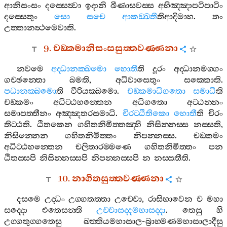
ආනිසංසං
දස‍්සෙත්‍වා
ඉදානි
ඛීණාසවස‍්ස
අභිඤ‍්ඤාපටිපාටිං
දස‍්සෙතුං
සො
සචෙ
ආකඞ‍්ඛතී
තිආදිමාහ
.
තං
උත‍්තානත්‍ථමෙවාති
.
9.
චඞ‍්කමානිසංසසුත‍්තවණ‍්ණනා
නවමෙ
අද‍්ධානක‍්ඛමො
හොතී
ති
දූරං
අද‍්ධානමග‍්ගං
ගච‍්ඡන‍්තො
ඛමති
,
අධිවාසෙතුං
සක‍්කොති
.
පධානක‍්ඛමො
ති
වීරියක‍්ඛමො
.
චඞ‍්කමාධිගතො
සමාධී
ති
චඞ‍්කමං
අධිට‍්ඨහන‍්තෙන
අධිගතො
අට‍්ඨන‍්නං
සමාපත‍්තීනං
අඤ‍්ඤතරසමාධි
.
චිරට‍්ඨිතිකො
හොතී
ති
චිරං
තිට‍්ඨති
.
ඨිතකෙන
ගහිතනිමිත‍්තඤ‍්හි
නිසින‍්නස‍්ස
නස‍්සති
,
නිසින‍්නෙන
ගහිතනිමිත‍්තං
නිපන‍්නස‍්ස
.
චඞ‍්කමං
අධිට‍්ඨහන‍්තෙන
චලිතාරම‍්මණෙ
ගහිතනිමිත‍්තං
පන
ඨිතස‍්සපි
නිසින‍්නස‍්සපි
නිපන‍්නස‍්සපි
න
නස‍්සතීති
.
10.
නාගිතසුත‍්තවණ‍්ණනා
දසමෙ
උද‍්ධං
උග‍්ගතත‍්තා
උච‍්චො
,
රාසිභාවෙන
ච
මහා
සද‍්දො
එතෙසන‍්ති
උච‍්චාසද‍්දමහාසද‍්දා
.
තෙසු
හි
උග‍්ගතුග‍්ගතෙසු
ඛත‍්තියමහාසාල
-
බ්‍රාහ‍්මණමහාසාලාදීසු