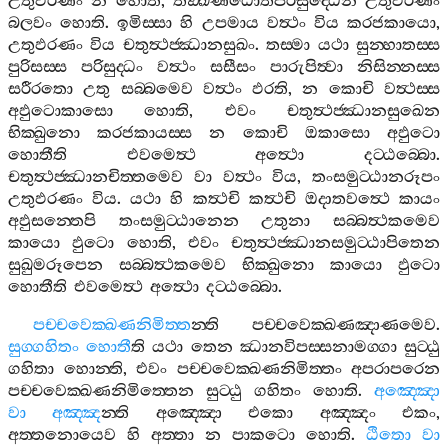
උතුඵරණං
න
හොති
,
තඞ‍්ඛණධොතපරිසුද‍්ධෙන
උතුඵරණං
බලවං
හොති
.
ඉමිස‍්සා
හි
උපමාය
වත්‍ථං
විය
කරජකායො
,
උතුඵරණං
විය
චතුත්‍ථජ‍්ඣානසුඛං
.
තස‍්මා
යථා
සුන‍්හාතස‍්ස
පුරිසස‍්ස
පරිසුද‍්ධං
වත්‍ථං
සසීසං
පාරුපිත්‍වා
නිසින‍්නස‍්ස
සරීරතො
උතු
සබ‍්බමෙව
වත්‍ථං
ඵරති
,
න
කොචි
වත්‍ථස‍්ස
අඵුටොකාසො
හොති
,
එවං
චතුත්‍ථජ‍්ඣානසුඛෙන
භික‍්ඛුනො
කරජකායස‍්ස
න
කොචි
ඔකාසො
අඵුටො
හොතීති
එවමෙත්‍ථ
අත්‍ථො
දට‍්ඨබ‍්බො
.
චතුත්‍ථජ‍්ඣානචිත‍්තමෙව
වා
වත්‍ථං
විය
,
තංසමුට‍්ඨානරූපං
උතුඵරණං
විය
.
යථා
හි
කත්‍ථචි
කත්‍ථචි
ඔදාතවත්‍ථෙ
කායං
අඵුසන‍්තෙපි
තංසමුට‍්ඨානෙන
උතුනා
සබ‍්බත්‍ථකමෙව
කායො
ඵුටො
හොති
,
එවං
චතුත්‍ථජ‍්ඣානසමුට‍්ඨාපිතෙන
සුඛුමරූපෙන
සබ‍්බත්‍ථකමෙව
භික‍්ඛුනො
කායො
ඵුටො
හොතීති
එවමෙත්‍ථ
අත්‍ථො
දට‍්ඨබ‍්බො
.
පච‍්චවෙක‍්ඛණනිමිත‍්ත
න‍්ති
පච‍්චවෙක‍්ඛණඤාණමෙව
.
සුග‍්ගහිතං
හොතී
ති
යථා
තෙන
ඣානවිපස‍්සනාමග‍්ගා
සුට‍්ඨු
ගහිතා
හොන‍්ති
,
එවං
පච‍්චවෙක‍්ඛණනිමිත‍්තං
අපරාපරෙන
පච‍්චවෙක‍්ඛණනිමිත‍්තෙන
සුට‍්ඨු
ගහිතං
හොති
.
අඤ‍්ඤො
වා
අඤ‍්ඤ
න‍්ති
අඤ‍්ඤො
එකො
අඤ‍්ඤං
එකං
,
අත‍්තනොයෙව
හි
අත‍්තා
න
පාකටො
හොති
.
ඨිතො
වා