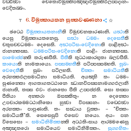
වඩ‍්ඪිත්‍වා
චෙතොවිමුත‍්තිපඤ‍්ඤාවිමුත‍්තිඵලප‍්පදානං
වෙදිතබ‍්බං
.
6.
විමුත‍්තායතන
සුත‍්තවණ‍්ණනා
ඡට‍්ඨෙ
විමුත‍්තායතනානී
ති
විමුච‍්චනකාරණානි
.
යත්‍ථා
ති
යෙසු
විමුත‍්තායතනෙසු
.
සත්‍ථා
ධම‍්මං
දෙසෙතී
ති
චතුසච‍්චධම‍්මං
දෙසෙති
.
අත්‍ථපටිසංවෙදිනො
ති
පාළිඅත්‍ථං
ජානන‍්තස‍්ස
.
ධම‍්මපටිසංවෙදිනො
ති
පාළිං
ජානන‍්තස‍්ස
.
පාමොජ‍්ජ
න‍්ති
තරුණපීති
.
පීතී
ති
තුට‍්ඨාකාරභූතා
බලවපීති
.
කායො
ති
නාමකායො
.
පස‍්සම‍්භතී
ති
පටිප‍්පස‍්සම‍්භති
.
සුඛං
වෙදෙතී
ති
සුඛං
පටිලභති
.
චිත‍්තං
සමාධියතී
ති
අරහත‍්තඵලසමාධිනා
සමාධියති
.
අයඤ‍්හි
තං
ධම‍්මං
සුණන‍්තො
ආගතාගතට‍්ඨානෙ
ඣානවිපස‍්සනාමග‍්ගඵලානි
ජානාති
,
තස‍්ස
එවං
ජානතො
පීති
උප‍්පජ‍්ජති
.
සො
තස‍්සා
පීතියා
අන‍්තරා
ඔසක‍්කිතුං
න
දෙන‍්තො
උපචාරකම‍්මට‍්ඨානිකො
හුත්‍වා
විපස‍්සනං
වඩ‍්ඪෙත්‍වා
අරහත‍්තං
පාපුණාති
.
තං
සන්‍ධාය
වුත‍්තං
– “
චිත‍්තං
සමාධියතී
”
ති
.
සෙසෙසුපි
එසෙව
නයො
.
අයං
පන
විසෙසො
–
සමාධිනිමිත‍්ත
න‍්ති
අට‍්ඨතිංසාය
ආරම‍්මණෙසු
අඤ‍්ඤතරො
සමාධියෙව
සමාධිනිමිත‍්තං
.
සුග‍්ගහිතං