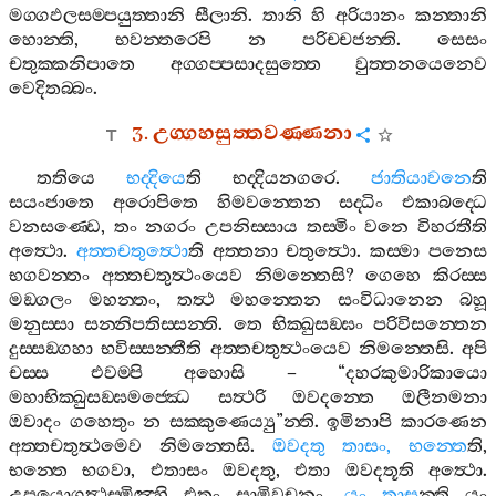
මග‍්ගඵලසම‍්පයුත‍්තානි
සීලානි
.
තානි
හි
අරියානං
කන‍්තානි
හොන‍්ති
,
භවන‍්තරෙපි
න
පරිච‍්චජන‍්ති
.
සෙසං
චතුක‍්කනිපාතෙ
අග‍්ගප‍්පසාදසුත‍්තෙ
වුත‍්තනයෙනෙව
වෙදිතබ‍්බං
.
3.
උග‍්ගහසුත‍්තවණ‍්ණනා
තතියෙ
භද‍්දියෙ
ති
භද‍්දියනගරෙ
.
ජාතියාවනෙ
ති
සයංජාතෙ
අරොපිතෙ
හිමවන‍්තෙන
සද‍්ධිං
එකාබද‍්ධෙ
වනසණ‍්ඩෙ
,
තං
නගරං
උපනිස‍්සාය
තස‍්මිං
වනෙ
විහරතීති
අත්‍ථො
.
අත‍්තචතුත්‍ථො
ති
අත‍්තනා
චතුත්‍ථො
.
කස‍්මා
පනෙස
භගවන‍්තං
අත‍්තචතුත්‍ථංයෙව
නිමන‍්තෙසි
?
ගෙහෙ
කිරස‍්ස
මඞ‍්ගලං
මහන‍්තං
,
තත්‍ථ
මහන‍්තෙන
සංවිධානෙන
බහූ
මනුස‍්සා
සන‍්නිපතිස‍්සන‍්ති
.
තෙ
භික‍්ඛුසඞ‍්ඝං
පරිවිසන‍්තෙන
දුස‍්සඞ‍්ගහා
භවිස‍්සන‍්තීති
අත‍්තචතුත්‍ථංයෙව
නිමන‍්තෙසි
.
අපි
චස‍්ස
එවම‍්පි
අහොසි
– “
දහරකුමාරිකායො
මහාභික‍්ඛුසඞ‍්ඝමජ‍්ඣෙ
සත්‍ථරි
ඔවදන‍්තෙ
ඔලීනමනා
ඔවාදං
ගහෙතුං
න
සක‍්කුණෙය්‍යු
”
න‍්ති
.
ඉමිනාපි
කාරණෙන
අත‍්තචතුත්‍ථමෙව
නිමන‍්තෙසි
.
ඔවදතු
තාසං
,
භන‍්තෙ
ති
,
භන‍්තෙ
භගවා
,
එතාසං
ඔවදතු
,
එතා
ඔවදතූති
අත්‍ථො
.
උපයොගත්‍ථස‍්මිඤ‍්හි
එතං
සාමිවචනං
.
යං
තාස
න‍්ති
යං