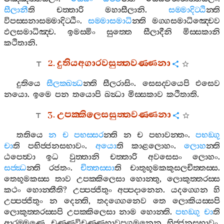
සීලානී
ති
චත‍්තාරි
මහාසීලානි
.
සම‍්මාදිට‍්ඨි
න‍්ති
විපස‍්සනාසම‍්මාදිට‍්ඨිං
.
සම‍්මාසමාධි
න‍්ති
මග‍්ගසමාධිඤ‍්චෙව
ඵලසමාධිඤ‍්ච
.
ඉමස‍්මිං
සුත‍්තෙ
සීලාදීනි
මිස‍්සකානි
කථිතානි
.
2.
දුතියඅගාරවසුත‍්තවණ‍්ණනා
දුතියෙ
සීලක‍්ඛන්‍ධ
න‍්ති
සීලරාසිං
.
සෙසද‍්වයෙපි
එසෙව
නයො
.
ඉමෙ
පන
තයොපි
ඛන්‍ධා
මිස‍්සකාව
කථිතාති
.
3.
උපක‍්කිලෙසසුත‍්තවණ‍්ණනා
තතියෙ
න
ච
පභස‍්සර
න‍්ති
න
ච
පභාවන‍්තං
.
පභඞ‍්ගු
චා
ති
පභිජ‍්ජනසභාවං
.
අයො
ති
කාළලොහං
.
ලොහ
න‍්ති
ඨපෙත්‍වා
ඉධ
වුත‍්තානි
චත‍්තාරි
අවසෙසං
ලොහං
.
සජ‍්ඣ
න‍්ති
රජතං
.
චිත‍්තස‍්සා
ති
චාතුභූමකකුසලචිත‍්තස‍්ස
.
තෙභූමකස‍්ස
තාව
උපක‍්කිලෙසා
හොන‍්තු
,
ලොකුත‍්තරස‍්ස
කථං
හොන‍්තීති
?
උප‍්පජ‍්ජිතුං
අප‍්පදානෙන
.
යදග‍්ගෙන
හි
උප‍්පජ‍්ජිතුං
න
දෙන‍්ති
,
තදග‍්ගෙනෙව
තෙ
ලොකියස‍්සපි
ලොකුත‍්තරස‍්සපි
උපක‍්කිලෙසා
නාම
හොන‍්ති
.
පභඞ‍්ගු
චා
ති
ආරම‍්මණෙ
චුණ‍්ණවිචුණ‍්ණභාවූපගමනෙන
භිජ‍්ජනසභාවං
.