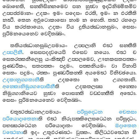
ඛොභෙති
,
සන‍්නිසින‍්නමෙව
පන
හුත්‍වා
ඉද‍්ධිනිම‍්මිතමිව
උප‍්පජ‍්ජමානං
උදකං
ඉමං
පදෙසං
ඵරති
,
ඉමං
න
ඵරතීති
නත්‍ථි
.
තෙන
අඵුටොකාසො
නාම
න
හොති
.
තත්‍ථ
රහදො
විය
කරජකායො
,
උදකං
විය
දුතියජ‍්ඣානසුඛං
,
සෙසං
පුරිමනයෙනෙව
වෙදිතබ‍්බං
.
තතියජ‍්ඣානසුඛඋපමායං
උප‍්පලානි
එත්‍ථ
සන‍්තීති
උප‍්පලිනී
.
සෙසපදද‍්වයෙපි
එසෙව
නයො
.
එත්‍ථ
ච
සෙතරත‍්තනීලෙසු
යංකිඤ‍්චි
උප‍්පලමෙව
,
ඌනකසතපත‍්තං
පුණ‍්ඩරීකං
,
සතපත‍්තං
පදුමං
.
පත‍්තනියමං
වා
විනාපි
සෙතං
පදුමං
,
රත‍්තං
පුණ‍්ඩරීකන‍්ති
අයමෙත්‍ථ
විනිච‍්ඡයො
.
උදකානුග‍්ගතානී
ති
උදකතො
න
උග‍්ගතානි
.
අන‍්තොනිමුග‍්ගපොසීනී
ති
උදකතලස‍්ස
අන‍්තො
නිමුග‍්ගානියෙව
හුත්‍වා
පොසන‍්ති
වඩ‍්ඪන‍්තීති
අත්‍ථො
.
සෙසං
පුරිමනයෙනෙව
වෙදිතබ‍්බං
.
චතුත්‍ථජ‍්ඣානඋපමායං
පරිසුද‍්ධෙන
චෙතසා
පරියොදාතෙනා
ති
එත්‍ථ
නිරුපක‍්කිලෙසට‍්ඨෙන
පරිසුද‍්ධං
,
පභස‍්සරට‍්ඨෙන
පරියොදාතං
වෙදිතබ‍්බං
.
ඔදාතෙන
වත්‍ථෙනා
ති
ඉදං
උතුඵරණත්‍ථං
වුත‍්තං
.
කිලිට‍්ඨවත්‍ථෙන
හි