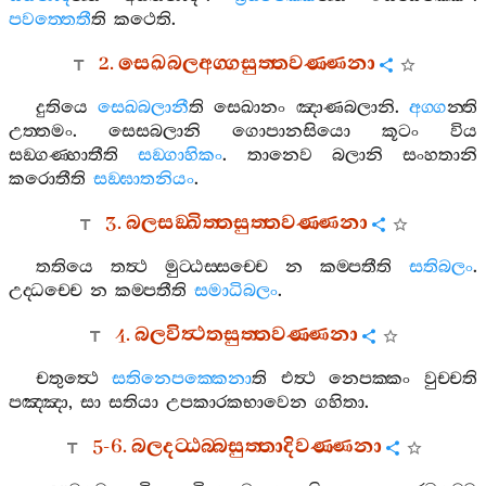
පවත‍්තෙතී
ති
කථෙති
.
2.
සෙඛබලඅග‍්ගසුත‍්තවණ‍්ණනා
දුතියෙ
සෙඛබලානී
ති
සෙඛානං
ඤාණබලානි
.
අග‍්ග
න‍්ති
උත‍්තමං
.
සෙසබලානි
ගොපානසියො
කූටං
විය
සඞ‍්ගණ‍්හාතීති
සඞ‍්ගාහිකං
.
තානෙව
බලානි
සංහතානි
කරොතීති
සඞ‍්ඝාතනියං
.
3.
බලසඞ‍්ඛිත‍්තසුත‍්තවණ‍්ණනා
තතියෙ
තත්‍ථ
මුට‍්ඨස‍්සච‍්චෙ
න
කම‍්පතීති
සතිබලං
.
උද‍්ධච‍්චෙ
න
කම‍්පතීති
සමාධිබලං
.
4.
බලවිත්‍ථතසුත‍්තවණ‍්ණනා
චතුත්‍ථෙ
සතිනෙපක‍්කෙනා
ති
එත්‍ථ
නෙපක‍්කං
වුච‍්චති
පඤ‍්ඤා
,
සා
සතියා
උපකාරකභාවෙන
ගහිතා
.
5-6.
බලදට‍්ඨබ‍්බසුත‍්තාදිවණ‍්ණනා