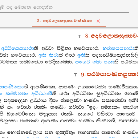
8. දෙවලොකසුත‍්තවණ‍්ණනා
8.
දෙවලොකසුත‍්තව
අට‍්ටීයෙය්‍යාථා
ති
අට‍්ටා
පීළිතා
භවෙය්‍යාථ
.
හරායෙය්‍යාථා
ත
‍්ඡා
භවෙය්‍යාථ
.
ඉති
කිරා
ති
එත්‍ථ
ඉතී
ති
පදසන්‍ධිබ්‍යඤ‍්ජනසිල
එවමස‍්ස
සම‍්බන්‍ධො
වෙදිතබ‍්බො
.
පගෙව
ඛො
පනා
ති
පඨමත
9.
පඨමපාපණිකසුත‍්ත
පාපණිකො
ති
ආපණිකො
,
ආපණං
උග‍්ඝාටෙත්‍වා
භණ‍්ඩවික‍්කා
චං
කම‍්මන‍්තං
අධිට‍්ඨාතී
ති
යථා
අධිට‍්ඨිතං
සුඅධිට‍්ඨිතං
හොත
ෙ
පදසද‍්දෙන
උට‍්ඨාය
දීපං
ජාලෙත්‍වා
භණ‍්ඩං
පසාරෙත්‍වා
අනි
හි
යං
චොරා
රත‍්තිං
භණ‍්ඩං
හරිත්‍වා
“
ඉදං
අම‍්හාකං
හත්‍ථ
පි
බහුවෙරිනො
මනුස‍්සා
රත‍්තිං
නගරෙ
වසිත්‍වා
පාතොව
මනුස‍්සා
පාතොව
ආපණං
ගන‍්ත්‍වා
භණ‍්ඩං
කිණන‍්ති
,
තප‍්පච‍්ච
සං
භොජනවෙලාය
පන
භුඤ‍්ජිතුං
ආගන‍්ත්‍වා
පාතොව
භණ‍්ඩ