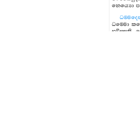
නෙය්‍යො
ධම‍්මදෙ
ධම‍්මො
කථ
භවිස‍්සති
.
අභිසමෙති
දෙසෙතබ‍්බ
තතියෙ
කරොති
.
ව
විපාකඵස‍්සා
සත‍්තා
නෙ
උපෙක‍්ඛාව
කත්‍වා
ආහ
සෙය්‍යථා
බ්‍රහ‍්මලොක
කථිතා
.
ඉති