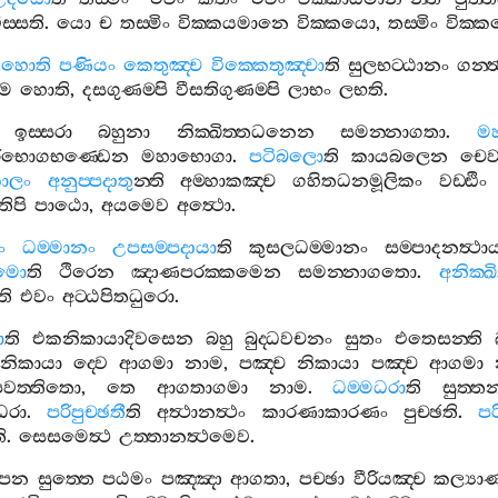
ස‍්සති
.
යො
ච
තස‍්මිං
වික‍්කයමානෙ
වික‍්කයො
,
තස‍්මිං
වික‍්
හොති
පණියං
කෙතුඤ‍්ච
වික‍්කෙතුඤ‍්චා
ති
සුලභට‍්ඨානං
ගන‍්ත්
ම
හොති
,
දසගුණම‍්පි
වීසතිගුණම‍්පි
ලාභං
ලභති
.
ඉස‍්සරා
බහුනා
නික‍්ඛිත‍්තධනෙන
සමන‍්නාගතා
.
මහ
ිභොගභණ‍්ඩෙන
මහාභොගා
.
පටිබලො
ති
කායබලෙන
චෙ
ාලං
අනුප‍්පදාතු
න‍්ති
අම‍්හාකඤ‍්ච
ගහිතධනමූලිකං
වඩ‍්ඪිං
තිපි
පාඨො
,
අයමෙව
අත්‍ථො
.
ං
ධම‍්මානං
උපසම‍්පදායා
ති
කුසලධම‍්මානං
සම‍්පාදනත්‍ථා
කමො
ති
ථිරෙන
ඤාණපරක‍්කමෙන
සමන‍්නාගතො
.
අනික‍්ඛ
ති
එවං
අට‍්ඨපිතධුරො
.
ා
ති
එකනිකායාදිවසෙන
බහු
බුද‍්ධවචනං
සුතං
එතෙසන‍්ති
නිකායා
ද‍්වෙ
ආගමා
නාම
,
පඤ‍්ච
නිකායා
පඤ‍්ච
ආගමා
පවත‍්තිතො
,
තෙ
ආගතාගමා
නාම
.
ධම‍්මධරා
ති
සුත‍්ත
ධරා
.
පරිපුච‍්ඡතී
ති
අත්‍ථානත්‍ථං
කාරණාකාරණං
පුච‍්ඡති
.
පර
ි
.
සෙසමෙත්‍ථ
උත‍්තානත්‍ථමෙව
.
පන
සුත‍්තෙ
පඨමං
පඤ‍්ඤා
ආගතා
,
පච‍්ඡා
වීරියඤ‍්ච
කල්‍යා