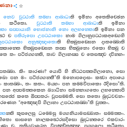
‍්ණනා
.
නෙව
වුට‍්ඨාති
තම‍්හා
ආබාධා
ති
ඉමිනා
අතෙකිච‍්ඡෙන
ො
කථිතො
.
වුට‍්ඨාති
තම‍්හා
ආබාධා
ති
ඉමිනා
්තො
සප‍්පායානි
භොජනානි
නො
අලභන‍්තො
ති
ඉමිනා
පන
්‍ථ
ච
පතිරූපො
උපට‍්ඨාකො
නාම
ගිලානුපට‍්ඨාකඅඞ‍්ගෙහි
නුපට‍්ඨාකො
අනුඤ‍්ඤාතො
ති
භික‍්ඛුසඞ‍්ඝෙන
දාතබ‍්බොති
්කොන‍්තෙ
භික‍්ඛුසඞ‍්ඝෙන
තස‍්ස
භික‍්ඛුනො
එකො
භික‍්ඛු
ච
තෙ
තං
පටිජග‍්ගන‍්ති
,
තාව
ගිලානස‍්ස
ච
තෙසඤ‍්ච
ද‍්වින‍්නං
ෙතබ‍්බා
.
කිං
කාරණා
?
යොපි
හි
නිට‍්ඨපත‍්තගිලානො
,
සො
ඛො
පන
මං
පටිජග‍්ගන‍්තී
”
ති
මනොපදොසං
කත්‍වා
අපායෙ
ං
කාතබ‍්බං
,
තං
කතං
.
මය‍්හං
පන
කම‍්මවිපාකො
ඊදිසො
”
ති
.
ො
පන
අප‍්පමත‍්තකෙන
බ්‍යාධිනා
සමන‍්නාගතො
ලභන‍්තොපි
සජ‍්ජෙ
කතෙ
ඛිප‍්පතරං
වූපසම‍්මති
.
සො
තතො
බුද‍්ධවචනං
ාරණෙන
“
අඤ‍්ඤෙපි
ගිලානා
උපට‍්ඨාතබ‍්බා
”
ති
වුත‍්තං
.
ත‍්ත
න‍්ති
කුසලෙසු
ධම‍්මෙසු
මග‍්ගනියාමසඞ‍්ඛාතං
සම‍්මත‍්තං
.
හිතො
සාසනෙ
නාලකත්‍ථෙරසදිසො
බුද‍්ධන‍්තරෙ
එකවාරං
ාණො
ච
.
තතියවාරෙන
විපඤ‍්චිතඤ‍්ඤූ
පුග‍්ගලො
කථිතො
,