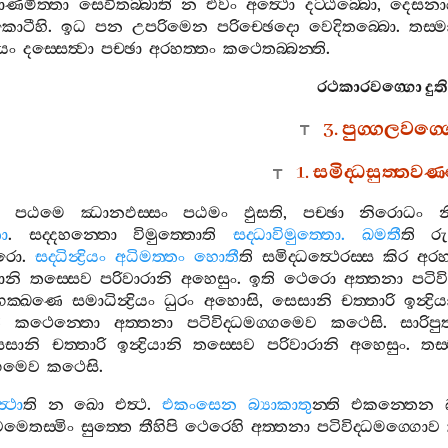
ාණමිත‍්තා
සෙවිතබ‍්බාති
න
එවං
අත්‍ථො
දට‍්ඨබ‍්බො
,
දෙසනා
ොටීහි
.
ඉධ
පන
උපරිමෙන
පරිච‍්ඡෙදො
වෙදිතබ‍්බො
.
තස‍්ම
ියං
දස‍්සෙත්‍වා
පච‍්ඡා
අරහත‍්තං
කථෙතබ‍්බන‍්ති
.
රථකාරවග‍්ගො
දු
3.
පුග‍්ගලවග‍්
1.
සමිද‍්ධසුත‍්තවණ
පඨමෙ
ඣානඵස‍්සං
පඨමං
ඵුසති
,
පච‍්ඡා
නිරොධං
න
තො
.
සද‍්දහන‍්තො
විමුත‍්තොති
සද‍්ධාවිමුත‍්තො
.
ඛමතී
ති
රු
රො
.
සද‍්ධින්‍ද්‍රියං
අධිමත‍්තං
හොතී
ති
සමිද‍්ධත්‍ථෙරස‍්ස
කිර
අරහ
යානි
තස‍්සෙව
පරිවාරානි
අහෙසුං
.
ඉති
ථෙරො
අත‍්තනා
පටිවි
්ගක‍්ඛණෙ
සමාධින්‍ද්‍රියං
ධුරං
අහොසි
,
සෙසානි
චත‍්තාරි
ඉන්‍ද්‍ර
ි
කථෙන‍්තො
අත‍්තනා
පටිවිද‍්ධමග‍්ගමෙව
කථෙසි
.
සාරිපුත
ෙසානි
චත‍්තාරි
ඉන්‍ද්‍රියානි
තස‍්සෙව
පරිවාරානි
අහෙසුං
.
තස‍
‍්ගමෙව
කථෙසි
.
්‍ථා
ති
න
ඛො
එත්‍ථ
.
එකංසෙන
බ්‍යාකාතු
න‍්ති
එකන‍්තෙන
මෙතස‍්මිං
සුත‍්තෙ
තීහිපි
ථෙරෙහි
අත‍්තනා
පටිවිද‍්ධමග‍්ගොව