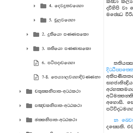
කත්‍වා
කල්‍ය
4. දෙවදූතවග‍්ගො
ද‍්වීහිපි
වා
ක
මජ‍්ඣෙ
වීර
5. චූලවග‍්ගො
2. දුතියො පණ‍්ණසකො
3. තතියො පණ‍්ණාසකො
6. පටිපදාවග‍්ගො
තතියස‍්ස
දිට‍්ඨිප‍්පත‍්
අතිපණීතත
7-8. පෙය්‍යාලවග‍්ගාදිවණ‍්ණනා
සහජාතින්‍ද්‍රි
අරහත‍්තමග‍
චතුක‍්කනිපාත-අට‍්ඨකථා
අධිමත‍්තන‍්ත
අහොසි
.
ස
පඤ‍්චකනිපාත-අට‍්ඨකථා
පටිවිද‍්ධමග
ඡක‍්කනිපාත-අට‍්ඨකථා
න
ඛ‍්වෙත
දස‍්සෙති
.
එව