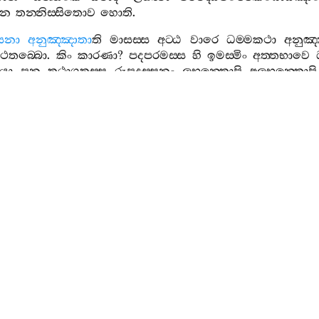
පන
තන‍්නිස‍්සිතොව
හොති
.
සනා
අනුඤ‍්ඤාතා
ති
මාසස‍්ස
අට‍්ඨ
වාරෙ
ධම‍්මකථා
අනුඤ‍
ෙතබ‍්බො
.
කිං
කාරණා
?
පදපරමස‍්ස
හි
ඉමස‍්මිං
අත‍්තභාවෙ
යො
පන
තථාගතස‍්ස
රූපදස‍්සනං
ලභන‍්තොපි
අලභන‍්තොපි
,
සො
අලභන‍්තො
තාව
අභිසමෙති
.
ලභන‍්තො
පන
ඛිප‍
ො
.
තතියස‍්ස
පන
පුනප‍්පුනං
දෙසෙතබ‍්බොව
.
3.
සඞ‍්ඛාරසුත‍්තව
සබ්‍යාබජ‍්ඣ
න‍්ති
සදුක‍්ඛං
.
කායසඞ‍්ඛාර
න‍්ති
කායද‍්වාරෙ
චෙත
චීමනොද‍්වාරෙසු
පි
එසෙව
නයො
.
සබ්‍යාබජ‍්ඣං
ලොක
න‍්ති
ඵුසන‍්ති
.
සබ්‍යාබජ‍්ඣං
වෙදනං
වෙදියතී
ති
සදුක‍්ඛං
විපාක
රයිකා
ති
යථා
නිරයෙ
නිබ‍්බත‍්තසත‍්තා
එකන‍්තදුක‍්ඛං
වෙද
ෙදනා
නත්‍ථීති
?
අත්‍ථි
,
දුක‍්ඛවෙදනාය
පන
බලවභාවෙන
සා
ටො
.
තත්‍ර
පටිභාගඋපමා
නාම
කිර
එසා
.
පි
දෙවා
සුභකිණ‍්හා
ති
ඉධාපි
දෙවලොකොව
දෙවලොක
ෙසු
සප‍්පීතිකජ‍්ඣානවිපාකො
වත‍්තති
,
සුභකිණ‍්හෙසු
නිප‍්පී
අයම‍්පි
තත්‍ර
පටිභාගඋපමා
නාමාති
වෙදිතබ‍්බා
.