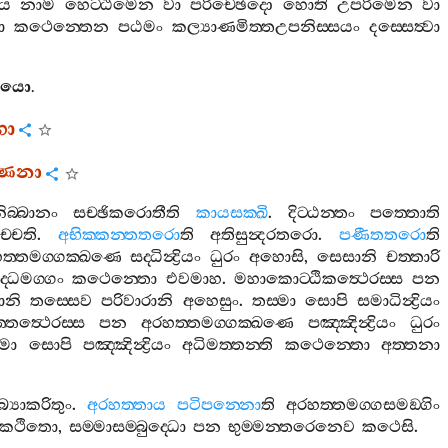
ය
නාම
හෙට‍්ඨිමෙන
වා
පරිච‍්ඡෙදො
හොති
උපරිමෙන
වා
ා
කථෙන‍්තෙන
පඨමං
කල්‍යාණමිත‍්තඋපනිස‍්සයං
දස‍්සෙත්‍වා
තියො
.
ගො
‍්ණනා
ිබ‍්බානං
සච‍්ඡිකරොතීති
කායසක‍්ඛි
.
දිට‍්ඨන‍්තං
පත‍්තොති
ච‍්චති
.
අභික‍්කන‍්තතරො
ති
අතිසුන්‍දරතරො
.
පණීතතරො
ති
ත‍්තමග‍්ගක‍්ඛණෙ
සද‍්ධින්‍ද්‍රියං
ධුරං
අහොසි
,
සෙසානි
චත‍්තාරි
ද‍්ධමග‍්ගං
කථෙන‍්තො
එවමාහ
.
මහාකොට‍්ඨිකත්‍ථෙරස‍්ස
පන
ියානි
තස‍්සෙව
පරිවාරානි
අහෙසුං
.
තස‍්මා
සොපි
සමාධින්‍ද්‍රියං
‍්තත්‍ථෙරස‍්ස
පන
අරහත‍්තමග‍්ගක‍්ඛණෙ
පඤ‍්ඤින්‍ද්‍රියං
ධුරං
්මා
සොපි
පඤ‍්ඤින්‍ද්‍රියං
අධිමත‍්තන‍්ති
කථෙන‍්තො
අත‍්තනා
බ්‍යාකරිතුං
.
අරහත‍්තාය
පටිපන‍්නො
ති
අරහත‍්තමග‍්ගසමඞ‍්ගිං
කථිතො
,
සම‍්මාසම‍්බුද‍්ධො
පන
භුම‍්මන‍්තරෙනෙව
කථෙසි
.