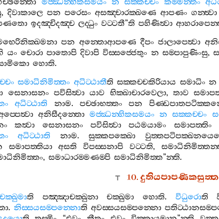
ච‍්ඡන‍්තො
මජ‍්ඣන‍්හිකසමයං
න
සක‍්කච‍්චං
කම‍්මන‍්තං
අධිට
ු
,
දිවාකාලෙ
පන
පරෙසං
අසඤ‍්චාරක‍්ඛණෙ
ආපණං
ගන‍්ත්‍වා
පණතො
ඉදඤ‍්චිදඤ‍්ච
ලද‍්ධුං
වට‍්ටතී
”
ති
පහිණිත්‍වා
ආහරාපෙන‍්
මභෙරිනික‍්ඛමනා
පන
අන‍්තොආපණෙ
දීපං
ජාලාපෙත්‍වා
අනි
හි
යං
චොරා
පාතොපි
දිවාපි
විස‍්සජ‍්ජෙතුං
න
සම‍්පාපුණිංසු
,
ස
්සාමිකො
හොති
.
ච‍්චං
සමාධිනිමිත‍්තං
අධිට‍්ඨාතී
ති
සක‍්කච‍්චකිරියාය
සමාධිං
න
ා
සෙනාසනං
පවිසිත්‍වා
යාව
භික‍්ඛාචාරවෙලා
,
තාව
සමාපත‍
්තං
අධිට‍්ඨාති
නාම
.
පච‍්ඡාභත‍්තං
පන
පිණ‍්ඩපාතපටික‍්කන
අප‍්පෙත්‍වා
අනිසීදන‍්තො
මජ‍්ඣන‍්හිකසමයං
න
සක‍්කච‍්චං
ස
නං
කත්‍වා
සෙනාසනං
පවිසිත්‍වා
පඨමයාමං
සමාපත‍්තිං
්තං
අධිට‍්ඨාති
නාම
.
සුක‍්කපක‍්ඛො
වුත‍්තපටිපක‍්ඛනය
ෙ
සමාපත‍්තියා
අසති
විපස‍්සනාපි
වට‍්ටති
,
සමාධිනිමිත‍්තන‍්
ාධිනිමිත‍්තං
,
සමාධාරම‍්මණම‍්පි
සමාධිනිමිත‍්ත
”
න‍්ති
.
10.
දුතියපාපණිකසුත‍්
චක‍්ඛුමා
ති
පඤ‍්ඤාචක‍්ඛුනා
චක‍්ඛුමා
හොති
.
විධුරො
ති
තො
.
නිස‍්සයසම‍්පන‍්නො
ති
අවස‍්සයසම‍්පන‍්නො
පතිට‍්ඨානසම‍්
උදයො
ති
තස‍්මිං
“
එවං
කීතං
එවං
වික‍්කායමාන
”
න‍්ති
වුත‍