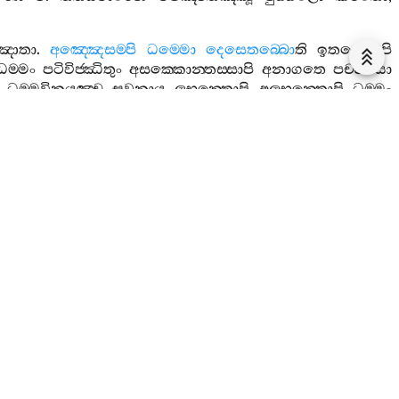
්ඤාතා
.
අඤ‍්ඤෙසම‍්පි
ධම‍්මො
දෙසෙතබ‍්බො
ති
ඉතරෙසම‍්පි
ධම‍්මං
පටිවිජ‍්ඣිතුං
අසක‍්කොන‍්තස‍්සාපි
අනාගතෙ
පච‍්චයො
ධම‍්මවිනයඤ‍්ච
සවනාය
ලභන‍්තොපි
අලභන‍්තොපි
ධම‍්මං
්පමෙව
අභිසමෙස‍්සතීති
ඉමිනා
කාරණෙන
තෙසං
ධම‍්මො
ණ‍්ණනා
නාරාසිං
.
අභිසඞ‍්ඛරොතී
ති
ආයූහති
රාසිං
කරොති
පිණ‍්ඩං
සදුක‍්ඛං
ලොකං
.
සබ්‍යාබජ‍්ඣා
ඵස‍්සා
ඵුසන‍්තී
ති
සදුක‍්ඛා
වෙදනං
වෙදියති
,
සාබාධං
නිරස‍්සාදන‍්ති
අත්‍ථො
.
සෙය්‍යථාපි
නං
වෙදියන‍්ති
,
එවං
වෙදියතීති
අත්‍ථො
.
කිං
පන
තත්‍ථ
අබ‍්බොහාරිකට‍්ඨානෙ
ඨිතා
.
ඉති
නිරයොව
නිරයස‍්ස
උපමං
ස‍්ස
උපමං
කත්‍වා
ආහටො
.
යස‍්මා
පන
හෙට‍්ඨිමෙසු
තිකො
එකන‍්තසුඛොව
,
තස‍්මා
තෙ
අග‍්ගහෙත්‍වා
සුභකිණ‍්හාව