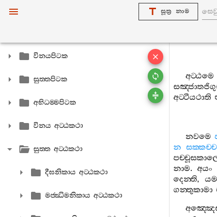
සූත්‍ර නාම
විනයපිටක
අට‍්ඨමෙ
සුත‍්තපිටක
සඤ‍්ජාතජිගුච
අට‍්ටීයථාති
අභිධම‍්මපිටක
විනය අට‍්ඨකථා
නවමෙ
න
සක‍්කච‍්
සුත‍්ත අට‍්ඨකථා
පච‍්චූසකාල
නාම
.
අයං
දීඝනිකාය අට‍්ඨකථා
දෙන‍්ති
,
යම‍්
ගන‍්තුකාමා
මජ‍්ඣිමනිකාය අට‍්ඨකථා
අඤ‍්ඤෙ