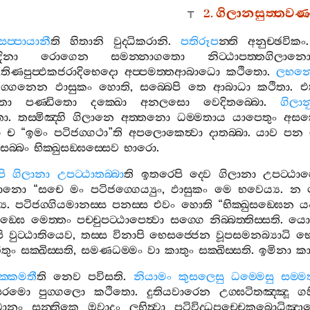
2.
ගිලානසුත‍්තවණ
සප‍්පායානී
ති
හිතානි
වුද‍්ධිකරානි
.
පතිරූප
න‍්ති
අනුච‍්ඡවිකං
ිනා
රොගෙන
සමන‍්නාගතො
නිට‍්ඨාපත‍්තගිලාන
ඡුතිණපුප‍්ඵකජරාදිභෙදො
අප‍්පමත‍්තආබාධො
කථිතො
.
ලභන‍
ජග‍්ගනෙන
ඵාසුකං
හොති
,
සබ‍්බෙපි
තෙ
ආබාධා
කථිතා
.
එත
තො
පණ‍්ඩිතො
දක‍්ඛො
අනලසො
වෙදිතබ‍්බො
.
ගිලා
තො
.
තස‍්මිඤ‍්හි
ගිලානෙ
අත‍්තනො
ධම‍්මතාය
යාපෙතුං
අසක‍
ො
ච
“
ඉමං
පටිජග‍්ගථා
”
ති
අපලොකෙත්‍වා
දාතබ‍්බා
.
යාව
පන
සබ‍්බං
භික‍්ඛුසඞ‍්ඝස‍්සෙව
භාරො
.
ි
ගිලානා
උපට‍්ඨාතබ‍්බා
ති
ඉතරෙපි
ද‍්වෙ
ගිලානා
උපට‍්ඨාප
යමානො
“
සචෙ
මං
පටිජග‍්ගෙය්‍යුං
,
ඵාසුකං
මෙ
භවෙය්‍ය
.
න
‍ය
.
පටිජග‍්ගියමානස‍්ස
පනස‍්ස
එවං
හොති
“
භික‍්ඛුසඞ‍්ඝෙන
ය
සඞ‍්ඝෙ
මෙත‍්තං
පච‍්චුපට‍්ඨාපෙත්‍වා
සග‍්ගෙ
නිබ‍්බත‍්තිස‍්සති
.
ය
ි
වුට‍්ඨාතියෙව
,
තස‍්ස
විනාපි
භෙසජ‍්ජෙන
වූපසමනබ්‍යාධි
භෙ
ිතුං
සක‍්ඛිස‍්සති
,
සමණධම‍්මං
වා
කාතුං
සක‍්ඛිස‍්සති
.
ඉමිනා
ක
ක‍්කමතී
ති
නෙව
පවිසති
.
නියාමං
කුසලෙසු
ධම‍්මෙසු
සම‍්ම
පරමො
පුග‍්ගලො
කථිතො
.
දුතියවාරෙන
උග‍්ඝටිතඤ‍්ඤූ
ග
්ධානං
සන‍්තිකෙ
ඔවාදං
ලභිත්‍වා
පටිවිද‍්ධපච‍්චෙකබොධිඤ