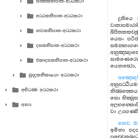
සත‍්තකනිපාත-අට‍්ඨකථා
අට‍්ඨකනිපාත-අට‍්ඨකථා
දුතියෙ
වාතාපමාරාද
නවකනිපාත-අට‍්ඨකථා
ඛිපිතකකච‍්
යෙසං
පටි
සමන‍්නාග
දසකනිපාත-අට‍්ඨකථා
අනුඤ‍්ඤා
සාමණෙර
එකාදසකනිපාත-අට‍්ඨකථා
යෙනත්‍ථො
,
ඛුද‍්දකනිකායො අට‍්ඨකථා
අඤ‍්ඤෙප
අනුපට‍්ඨි
අභිධම‍්ම අට‍්ඨකථා
නිබ‍්බත‍්තෙය්
සො
භික‍්ඛු
අලභන‍්තොප
අන්‍ය
වා
උග‍්ගණ‍්හ
නෙව
ඔ
ඉමිනා
පද
පච‍්චෙකබුද‍