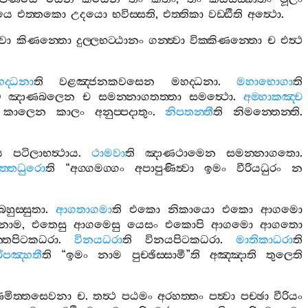
කයෙ
එත‍්තකො
උදයො
භවිස‍්සති
,
එත‍්තිකා
වඩ‍්ඪීති
අත්‍ථො
.
‍වා
කිණන‍්තො
දුල‍්ලභට‍්ඨානං
ගන‍්ත්‍වා
වික‍්කිණන‍්තො
ච
එත්‍ථ
ද‍්ධනා
ති
වළඤ‍්ජනකවසෙන
මහද‍්ධනා
.
මහාභොගා
ති
ව
ඤාණබලෙන
ච
සමන‍්නාගතත‍්තා
සමත්‍ථො
.
අම‍්හාකඤ‍්ච
කාලෙන
කාලං
අනුප‍්පදාතුං
.
නිපතන‍්තී
ති
නිමන‍්තෙන‍්ති
.
ය
පටිලාභත්‍ථාය
.
ථාමවා
ති
ඤාණථාමෙන
සමන‍්නාගතො
.
ිත‍්තධුරො
ති
“
අග‍්ගමග‍්ගං
අපාපුණිත්‍වා
ඉමං
වීරියධුරං
න
බහුස‍්සුතා
.
ආගතාගමා
ති
එකො
නිකායො
එකො
ආගමො
නාම
,
එතෙසු
ආගමෙසු
යෙසං
එකොපි
ආගමො
ආගතො
න‍්තපිටකධරා
.
විනයධරා
ති
විනයපිටකධරා
.
මාතිකාධරා
ති
ිපඤ‍්හතී
ති
“
ඉමං
නාම
පුච‍්ඡිස‍්සාමී
”
ති
අඤ‍්ඤාති
තුලෙති
ණමිත‍්තසෙවනා
ච
.
තත්‍ථ
පඨමං
අරහත‍්තං
පත්‍වා
පච‍්ඡා
වීරියං