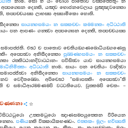
‍්ඨාති
නාම
.
සො
හි
යං
චොරා
පාතොව
විස‍්සජ‍්ජෙතුං
න
අප‍්පග‍්ඝෙන
දෙන‍්ති
,
යඤ‍්ච
භොජනවෙලාය
පුඤ‍්ඤවන‍්තො
ති
,
තප‍්පච‍්චයස‍්ස
ලාභස‍්ස
අස‍්සාමිකො
හොති
.
සීදන‍්තො
සායන‍්හසමයං
න
සක‍්කච‍්චං
කම‍්මන‍්තං
අධිට‍්ඨාති
ායං
පන
ආපණං
ගන‍්ත්‍වා
අප‍්පග‍්ඝෙන
දෙන‍්ති
,
තප‍්පච‍්චයස‍්ස
සමාපජ‍්ජති
.
එත්‍ථ
ච
පාතොව
චෙතියඞ‍්ගණබොධියඞ‍්ගණෙසු
්තිං
අප‍්පෙත්‍වා
අනිසීදන‍්තො
පුබ‍්බණ‍්හසමයං
න
සක‍්කච‍්චං
‍්තො
රත‍්තිට‍්ඨානදිවාට‍්ඨානං
පවිසිත්‍වා
යාව
සායන‍්හසමයා
මාධිනිමිත‍්තං
අධිට‍්ඨාති
නාම
.
සායං
පන
චෙතියං
වන්‍දිත්‍වා
සමාපජ‍්ජිත්‍වා
අනිසීදන‍්තො
සායන‍්හසමයං
න
සක‍්කච‍්චං
ෙනෙව
වෙදිතබ‍්බො
.
අපිචෙත්‍ථ
“
සමාපත‍්තිං
අප‍්පෙත්‍වා
”
ති
ති
ච
සමාධිආරම‍්මණම‍්පි
වට‍්ටතියෙව
.
වුත‍්තම‍්පි
චෙතං
–
තවණ‍්ණනා
විසිට‍්ඨධුරො
උත‍්තමධුරො
ඤාණසම‍්පයුත‍්තෙන
වීරියෙන
පන‍්නො
.
පණිය
න‍්ති
වික‍්කායිකභණ‍්ඩං
.
එත‍්තකං
මූලං
භවිස‍්සති
්තපණියෙ
යෙන
කයෙන
තං
කීතං
,
තං
කයසඞ‍්ඛාතං
මූලං