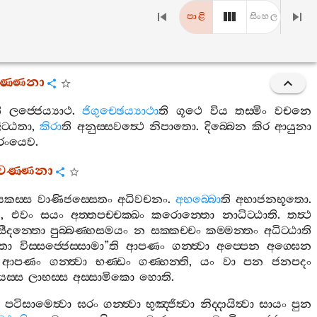
පාළි
සිංහල
ණ‍්ණනා
ි
ලජ‍්ජෙය්‍යාථ
.
ජිගුච‍්ඡෙය්‍යාථා
ති
ගූථෙ
විය
තස‍්මිං
වචනෙ
ිට‍්ඨතා
,
කිරා
ති
අනුස‍්සවත්‍ථෙ
නිපාතො
.
දිබ‍්බෙන
කිර
ආයුනා
රංයෙව
.
වණ‍්ණනා
යකස‍්ස
වාණිජස‍්සෙතං
අධිවචනං
.
අභබ‍්බො
ති
අභාජනභූතො
.
ි
,
එවං
සයං
අත‍්තපච‍්චක‍්ඛං
කරොන‍්තො
නාධිට‍්ඨාති
.
තත්‍ථ
සීදන‍්තො
පුබ‍්බණ‍්හසමයං
න
සක‍්කච‍්චං
කම‍්මන‍්තං
අධිට‍්ඨාති
තො
විස‍්සජ‍්ජෙස‍්සාමා
”
ති
ආපණං
ගන‍්ත්‍වා
අප‍්පෙන
අග‍්ඝෙන
ආපණං
ගන‍්ත්‍වා
භණ‍්ඩං
ගණ‍්හන‍්ති
,
යං
වා
පන
ජනපදං
යස‍්ස
ලාභස‍්ස
අස‍්සාමිකො
හොති
.
ං
පටිසාමෙත්‍වා
ඝරං
ගන‍්ත්‍වා
භුඤ‍්ජිත්‍වා
නිද‍්දායිත්‍වා
සායං
පුන