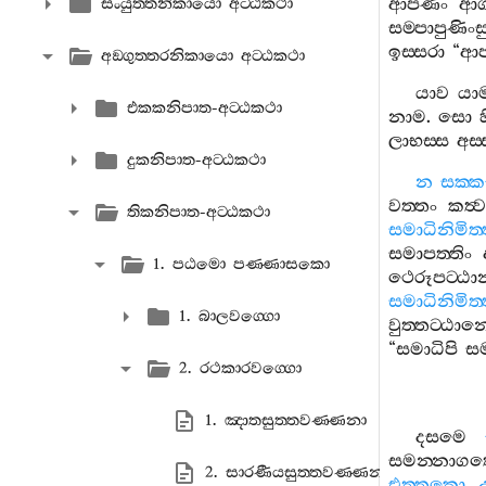
ආපණං
ආග
සංයුත‍්තනිකායො අට‍්ඨකථා
සම‍්පාපුණිංස
ඉස‍්සරා
“
ආ
අඞ‍්ගුත‍්තරනිකායො අට‍්ඨකථා
යාව
යා
එකකනිපාත-අට‍්ඨකථා
නාම
.
සො
ලාභස‍්ස
අස‍
දුකනිපාත-අට‍්ඨකථා
න
සක‍්ක
වත‍්තං
කත්‍ව
තිකනිපාත-අට‍්ඨකථා
සමාධිනිමිත‍
සමාපත‍්තිං
1. පඨමො පණ‍්ණාසකො
ථෙරූපට‍්ඨා
සමාධිනිමිත‍
1. බාලවග‍්ගො
වුත‍්තට‍්ඨාන
“
සමාධිපි
සම
2. රථකාරවග‍්ගො
1. ඤාතසුත‍්තවණ‍්ණනා
දසමෙ
සමන‍්නාග
2. සාරණීයසුත‍්තවණ‍්ණනා
එත‍්තකො