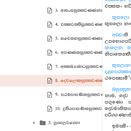
එත‍්තකං
භවි
3. ආසංසසුත‍්තවණ‍්ණනා
කුසලො
කුසලො
නා
4. චක‍්කවත‍්තිසුත‍්තවණ‍්ණනා
අඩ‍්ඪා
ති
5. සචෙතනසුත‍්තවණ‍්ණනා
උපභොගපර
කාලෙන
ක
6. අපණ‍්ණකසුත‍්තවණ‍්ණනා
නිපාතෙන‍්තී
කුසලාන
7. අත‍්තබ්‍යාබාධසුත‍්තවණ‍්ණනා
දළ‍්හපරක‍්
ඨපෙස‍්සාමී
”
8. දෙවලොකසුත‍්තවණ‍්ණනා
බහුස‍්සුත
9. පඨමපාපණිකසුත‍්තවණ‍්ණනා
නාම
,
ද‍්වෙ
පගුණො
ද‍්වෙමාතිකා
10. දුතියපාපණිකසුත‍්තවණ‍්ණනා
පරිග‍්ගණ‍්හාත
3. පුග‍්ගලවග‍්ගො
ඉමස‍්මිං