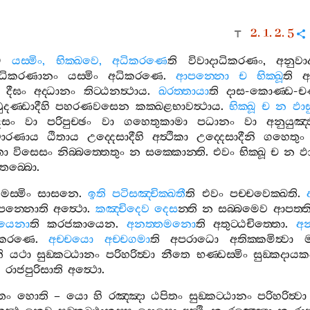
2. 1. 2. 5
ෙ
යස‍්මිං
,
භික‍්ඛවෙ
,
අධිකරණෙ
ති
විවාදාධිකරණං
,
අනුවා
ධිකරණානං
යස‍්මිං
අධිකරණෙ
.
ආපන‍්නො
ච
භික‍්ඛූ
ති
ආ
දීඝං
අද‍්ධානං
තිට‍්ඨනත්‍ථාය
.
ඛරත‍්තායා
ති
දාස
-
කොණ‍්ඩ
-
ච
ුදණ‍්ඩාදීහි
පහරණවසෙන
කක‍්ඛළභාවත්‍ථාය
.
භික‍්ඛූ
ච
න
ඵාස
ෙසං
වා
පරිපුච‍්ඡං
වා
ගහෙතුකාමා
පධානං
වා
අනුයුඤ‍්
ාරණාය
ඨිතාය
උද‍්දෙසාදීහි
අත්‍ථිකා
උද‍්දෙසාදීනි
ගහෙතුං
ො
විසෙසං
නිබ‍්බත‍්තෙතුං
න
සක‍්කොන‍්ති
.
එවං
භික‍්ඛූ
ච
න
ඵ
ිතබ‍්බො
.
මස‍්මිං
සාසනෙ
.
ඉති
පටිසඤ‍්චික‍්ඛතී
ති
එවං
පච‍්චවෙක‍්ඛති
.
න‍්නොති
අත්‍ථො
.
කඤ‍්චිදෙව
දෙස
න‍්ති
න
සබ‍්බමෙව
ආපත‍්ත
යෙනා
ති
කරජකායෙන
.
අනත‍්තමනො
ති
අතුට‍්ඨචිත‍්තො
.
අ
ිකරණෙ
.
අච‍්චයො
අච‍්චගමා
ති
අපරාධො
අතික‍්කමිත්‍වා
ම
ි
යථා
සුඞ‍්කට‍්ඨානං
පරිහරිත්‍වා
නීතෙ
භණ‍්ඩස‍්මිං
සුඞ‍්කදායක
න
රාජපුරිසාති
අත්‍ථො
.
්තං
හොති
–
යො
හි
රඤ‍්ඤා
ඨපිතං
සුඞ‍්කට‍්ඨානං
පරිහරිත්‍වා