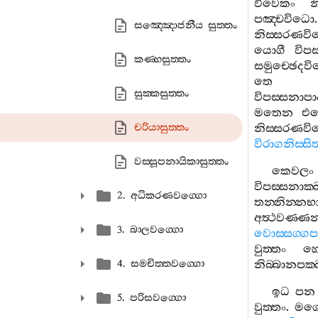
විවෙකං
න
පඤ‍්චවිධො
සඤ‍්ඤොජනීය සුත‍්තං
නිස‍්සරණවිව
යොගී
විප
කණ‍්හසුත‍්තං
සමුච‍්ඡෙදවි
තෙ
සුක‍්කසුත‍්තං
විපස‍්සනාප
මතෙන
එත
චරියාසුත‍්තං
නිස‍්සරණවි
විරාගනිස‍්සි
වස‍්සූපනායිකාසුත‍්තං
කෙවලං
විපස‍්සනාක
2. අධිකරණවග‍්ගො
තන‍්නින‍්න
අත්‍ථවණ‍්
3. බාලවග‍්ගො
වොස‍්සග‍්ගප
වුත‍්තං
හ
4. සමචිත‍්තවග‍්ගො
නිබ‍්බානපක‍්
ඉධ
පන
5. පරිසවග‍්ගො
වුත‍්තං
.
මග‍