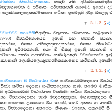
නිස‍්සිතං
නිරොධනිස‍්සිතං
.
තඤ‍්ච
ඛො
අරියමග‍්ගක‍්ඛණුප‍්
‍්ඛන්‍දනභාවෙන
ච
පරිණතං
පරිපක‍්කන‍්ති
අයමෙව
අත්‍ථො
දට
ා
ලොකියලොකුත‍්තරමිස‍්සකා
කථිතා
.
ඉමෙසුපි
ද‍්වීසු
බලෙසු
එ
2. 1. 2. 3
විවිච‍්චෙව
කාමෙහී
තිආදීනං
චතුන‍්නං
ඣානානං
පාළිඅත්‍ථ
.69-70)
විත්‍ථාරිතොයෙව
.
ඉමානි
පන
චත‍්තාරි
ඣානා
දකත්‍ථාය
,
එකො
අභිඤ‍්ඤාපාදකත්‍ථාය
,
එකො
නිරොධප
ාදකානි
අධිප‍්පෙතානි
.
අයං
හි
භික‍්ඛු
ඉමානි
ඣානානි
ස
රිග‍්ගහං
කත්‍වා
සප‍්පච‍්චයං
නාමරූපඤ‍්ච
වවත්‍ථපෙත්‍වා
ඉන්
ඣානානි
ලොකියලොකුත‍්තරමිස‍්සකානෙව
කථිතානි
.
ඉමස‍්මිම
2. 1. 2. 4
සංඛිත‍්තෙන
ච
විත්‍ථාරෙන
චා
ති
සංඛිත‍්තධම‍්මදෙසනා
විත්‍ථ
ිසිත්‍වා
කථිතා
දෙසනා
සංඛිත‍්තදෙසනා
නාම
.
තමෙව
මාතික
පි
අට‍්ඨපෙත්‍වාපි
විත්‍ථාරතො
විභජිත්‍වා
කථිතා
විත්‍ථාරදෙසනා
ිතා
,
විත්‍ථාරදෙසනා
නාම
මන්‍දපඤ‍්ඤස‍්ස
.
මහාපඤ‍්ඤස‍්ස
හ
සනා
සසකස‍්ස
උප‍්පතනං
විය
හොති
,
නෙව
අන‍්තං
න
කොටි
ිතා
,
විත්‍ථාරදෙසනා
ඉතරෙසං
තිණ‍්ණං
වසෙන
.
සකලම‍්පි
හි