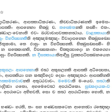
දාධිකරණං
,
ආපත‍්තාධිකරණං
,
කිච‍්චාධිකරණන‍්ති
ඉමෙසං
පත‍්තිං
ආපන‍්නො
භික‍්ඛු
ච
.
තස‍්මෙත
න‍්ති
තස‍්මිං
එතං
.
ණ‍්ඩාල
-
වෙනාති
එවං
ඛරවාචාපවත‍්තනත්‍ථාය
.
වාළත‍්තායා
ති
ුං
විහරිස‍්සන‍්තී
ති
අඤ‍්ඤමඤ‍්ඤං
විවාදාපන‍්නෙ
භික‍්ඛුසඞ‍්ඝෙ
ජිතුකාමා
,
තෙ
ඵාසුං
න
විහරිස‍්සන‍්ති
.
භික‍්ඛුසඞ‍්ඝස‍්මිං
හි
න
සක‍්කොන‍්ති
,
විපස‍්සකානං
චිත‍්තුප‍්පාදො
න
එකග‍්ගො
ාසුං
විහරිස‍්සන‍්ති
.
න
දීඝත‍්තායා
තිආදීසු
වුත‍්තපටිපක‍්ඛනයෙන
අකුසලං
ආපන‍්නො
ති
එත්‍ථ
අකුසලන‍්ති
ආපත‍්ති
අධිප‍්පෙතා
,
ිං
,
ආපත‍්තියා
පන
කඤ‍්චිදෙව
දෙසං
අඤ‍්ඤතරං
ආපත‍්තින‍්ති
නත‍්තමනවාච
න‍්ති
අතුට‍්ඨවාචං
.
මමෙවා
ති
මංයෙව
.
තත්‍ථා
ති
ද‍්දිත්‍වා
ගතො
,
අහමෙවෙත්‍ථ
අපරාධිකො
.
සුඞ‍්කදායකංව
ං
අපරාධො
අභිභවති
,
සො
ච
තත්‍ථ
අපරාධිකො
හොති
,
න
භණ‍්ඩං
හරති
,
තං
සහ
භණ‍්ඩසකටෙන
ආනෙත්‍වා
රඤ‍්ඤො