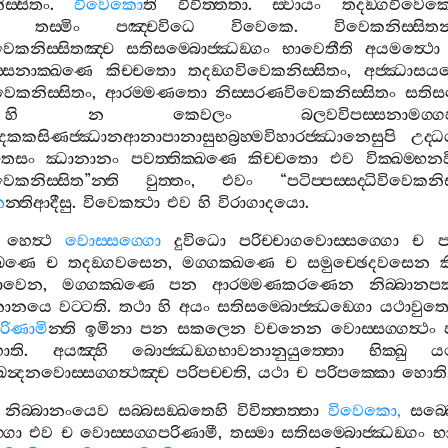
ිස‍්සිතං
.
විවෙකො
ති
විවිත‍්තතා
.
ස‍්වායං
තදඞ‍්ගවිවෙක
.
තස‍්මිං
පඤ‍්චවිධෙ
විවෙකෙ
.
විවෙකනිස‍්සිතන‍
ෙකනිස‍්සිතඤ‍්ච
සතිසම‍්බොජ‍්ඣඞ‍්ගං
භාවෙතීති
අයමත්‍ථො
ස‍්සනාක‍්ඛණෙ
කිච‍්චතො
තදඞ‍්ගවිවෙකනිස‍්සිතං
,
අජ‍්ඣාස
වෙකනිස‍්සිතං
,
ආරම‍්මණතො
නිස‍්සරණවිවෙකනිස‍්සිතං
සතිසම
හි
න
කෙවලං
බලවවිපස‍්සනාමග‍
ාදකකසිණජ‍්ඣානආනාපානාසුභබ්‍රහ‍්මවිහාරජ‍්ඣානෙසුපි
උද‍්ධ
ෙසං
ඣානානං
පවත‍්තික‍්ඛණෙ
කිච‍්චතො
එව
වික‍්ඛම‍්භ
වෙකනිස‍්සිත
”
න‍්ති
වුත‍්තං
,
එවං
“
පටිප‍්පස‍්සද‍්ධිවිවෙකනිස‍
ත
න‍්තිආදීසු
.
විවෙකත්‍ථා
එව
හි
විරාගාදයො
.
හෙත්‍ථ
වොස‍්සග‍්ගො
දුවිධො
පරිච‍්චාගවොස‍්සග‍්ගො
ච
ප
‍්ඛණෙ
ච
තදඞ‍්ගවසෙන
,
මග‍්ගක‍්ඛණෙ
ච
සමුච‍්ඡෙදවසෙන
භාවෙන
,
මග‍්ගක‍්ඛණෙ
පන
ආරම‍්මණකරණෙන
නිබ‍්බානපක
ණනානයෙ
වට‍්ටති
.
තථා
හි
අයං
සතිසම‍්බොජ‍්ඣඞ‍්ගො
යථාවුත‍
රිණාමි
න‍්ති
ඉමිනා
පන
සකලෙන
වචනෙන
වොස‍්සග‍්ගත්‍ථං
ොති
.
අයඤ‍්හි
බොජ‍්ඣඞ‍්ගභාවනානුයුත‍්තො
භික‍්ඛු
ය
ඛන්‍දනවොස‍්සග‍්ගත්‍ථඤ‍්ච
පරිපච‍්චති
,
යථා
ච
පරිපක‍්කො
හොති
නිබ‍්බානංයෙව
සබ‍්බසඞ‍්ඛතෙහි
විවිත‍්තත‍්තා
විවෙකො
,
සබ‍්
්ගො
එව
ච
වොස‍්සග‍්ගපරිණාමී
,
තස‍්මා
සතිසම‍්බොජ‍්ඣඞ‍්ගං
භ