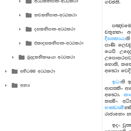
අට‍්ඨකනිපාත-අට‍්ඨකථා
ගච‍්ඡති
.
නවකනිපාත-අට‍්ඨකථා
පඤ‍්චම
දසකනිපාත-අට‍්ඨකථා
චතුන‍්නං
අ
දීඝත‍්තායා
ති
එකාදසකනිපාත-අට‍්ඨකථා
පාණි
ලෙඩ‍්ඩ
යෙපි
උද‍්ද
ඛුද‍්දකනිකායො අට‍්ඨකථා
උපොසථපව
හොති
,
තත
අත්‍ථො
වෙද
අභිධම‍්ම අට‍්ඨකථා
ඉධා
ති
ඉ
අන්‍ය
ආපත‍්තිං
ආප
අත්‍ථො
.
කා
තස‍්මිං
අධ
භණ‍්ඩස‍්මි
න‍්ත
රාජානො
ඉදං
වුත‍