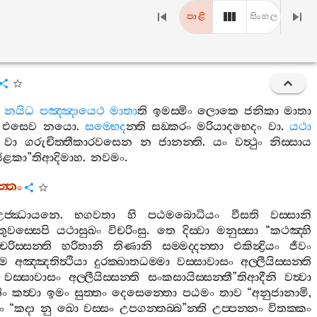
පාළි
සිංහල
.
නයිධ
පඤ‍්ඤායෙථ
මාතා
ති
ඉමස‍්මිං
ලොකෙ
ජනිකා
මාතා
එසෙව
නයො
.
සම‍්භෙද
න‍්ති
සඞ‍්කරං
මරියාදභෙදං
වා
.
යථා
වා
ගරුචිත‍්තීකාරවසෙන
න
ජානන‍්ති
.
යං
වත්‍ථුං
නිස‍්සාය
ෙළකා
”
තිආදිමාහ
.
නවමං
.
‍්තං
උජ‍්ඣායනෙ
.
භගවතා
හි
පඨමබොධියං
වීසති
වස‍්සානි
ුවස‍්සෙපි
යථාසුඛං
විචරිංසු
.
තෙ
දිස‍්වා
මනුස‍්සා
“
කථඤ‍්හි
චරිස‍්සන‍්ති
හරිතානි
තිණානි
සම‍්මද‍්දන‍්තා
එකින්‍ද්‍රියං
ජීවං
ම
අඤ‍්ඤතිත්‍ථියා
දුරක‍්ඛාතධම‍්මා
වස‍්සාවාසං
අල‍්ලීයිස‍්සන‍්ති
වස‍්සාවාසං
අල‍්ලීයිස‍්සන‍්ති
සංකසායිස‍්සන‍්තී
”
තිආදීනි
වත්‍වා
ිං
කත්‍වා
ඉමං
සුත‍්තං
දෙසෙන‍්තො
පඨමං
තාව
“
අනුජානාමි
,
ං
“
කදා
නු
ඛො
වස‍්සං
උපගන‍්තබ‍්බ
”
න‍්ති
උප‍්පන‍්නං
විතක‍්කං