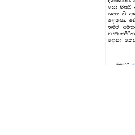
දස‍්සෙන‍්ති
.
සො
භික‍්ඛු
තස‍්ස
හි
ආප
දොසො
.
චො
තම‍්පි
අමනස
භණ‍්ඩස‍්මි
”
න‍
දොසා
,
තෙ
ඡට‍්ඨෙ
යත්‍ථ
භගවා
කාරණෙන
නානප‍්පකාර
වුත‍්තං
හො
සමීපසඞ‍්ඛා
භගවතා
සීතොදකං
භොතො
ග
පීතිපාමොජ‍්