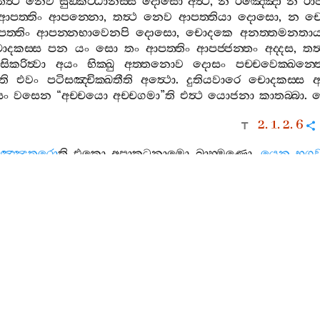
තත්‍ථ
නෙව
සුඞ‍්කට‍්ඨානස‍්ස
දොසො
අත්‍ථි
,
න
රඤ‍්ඤො
න
රා
ආපත‍්තිං
ආපන‍්නො
,
තත්‍ථ
නෙව
ආපත‍්තියා
දොසො
,
න
චො
ත‍්තිං
ආපන‍්නභාවෙනපි
දොසො
,
චොදකෙ
අනත‍්තමනතාය
දකස‍්ස
පන
යං
සො
තං
ආපත‍්තිං
ආපජ‍්ජන‍්තං
අද‍්දස
,
තත්
ිකරිත්‍වා
අයං
භික‍්ඛු
අත‍්තනොව
දොසං
පච‍්චවෙක‍්ඛන‍්
්ති
එවං
පටිසඤ‍්චික‍්ඛතීති
අත්‍ථො
.
දුතියවාරෙ
චොදකස‍්ස
අ
සං
වසෙන
“
අච‍්චයො
අච‍්චගමා
”
ති
එත්‍ථ
යොජනා
කාතබ‍්බා
.
ස
2. 1. 2. 6
අඤ‍්ඤතරො
ති
එකො
අපාකටනාමො
බ්‍රාහ‍්මණො
.
යෙන
භගව
,
තත්‍ථ
උපසඞ‍්කමීති
එවමෙත්‍ථ
අත්‍ථො
වෙදිතබ‍්බො
.
යෙන
වා
උපසඞ‍්කමීති
එවමෙත්‍ථ
අත්‍ථො
දට‍්ඨබ‍්බො
.
ක
ගුණවිසෙසාධිගමාධිප‍්පායෙන
,
සාදුඵලූපභොගාධිප‍්පායෙන
ද
ති
.
උපසඞ‍්කමිත්‍වා
ති
උපසඞ‍්කමනපරියොසානදීපනං
.
අථ
තං
ගන‍්ත්‍වාතිපි
වුත‍්තං
හොති
.
සද‍්ධිං
සම‍්මොදී
ති
යථා
ච
ඛමනීයාදීනි
පුච‍්ඡන‍්තො
භගවා
ත
විය
උණ‍්හොදකෙන
සම‍්මොදිතං
එකීභාවං
අගමාසි
.
යාය
ොතමස‍්ස
ච
සාවකානඤ‍්ච
අප‍්පාබාධං
අප‍්පාතඞ‍්කං
ලහුට‍
ජසඞ‍්ඛාතස‍්ස
සම‍්මොදස‍්ස
ජනනතො
සම‍්මොදිතුං
යුත‍්තභා