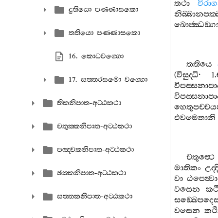
තථා
විරාග
දුතියො පණ‍්ණාසකො
නිබ‍්බානපක
බොජ‍්ඣඞ‍්ග
තතියො පණ‍්ණාසකො
16. කොධවග‍්ගො
තතියෙ
(
විසුද‍්ධි
· 1
17. සත‍්තරසමො වග‍්ගො
විපස‍්සනාපා
විපස‍්සනාප
තිකනිපාත-අට‍්ඨකථා
හෙතුපච‍්චයප
එවමෙතානි
චතුක‍්කනිපාත-අට‍්ඨකථා
පඤ‍්චකනිපාත-අට‍්ඨකථා
චතුත්‍ථෙ
මාතිකං
උද‍්ද
ඡක‍්කනිපාත-අට‍්ඨකථා
වා
ඨපෙත්‍වා
වසෙන
කථ
සත‍්තකනිපාත-අට‍්ඨකථා
සඞ‍්ඛෙපදෙ
වසෙන
කථ