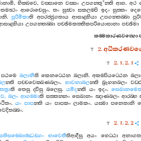
ානාමි
,
භික‍්ඛවෙ
,
වස‍්සානෙ
වස‍්සං
උපගන‍්තු
”
න‍්ති
ආහ
.
අථ
තමත්‍ථං
ආරොචෙසුං
.
තං
සුත්‍වා
සකලම‍්පි
ඉදං
සුත‍්තං
දෙස
ානි
.
පුරිමිකා
ති
අපරජ‍්ජුගතාය
ආසාළ‍්හියා
උපගන‍්තබ‍්බා
පුර
ආසාළ‍්හියා
උපගන‍්තබ‍්බා
පච‍්ඡිමකත‍්තිකපරියොසානා
පච‍්ඡිමා
කම‍්මකාරණවග‍්ගො
2.
අධිකරණවග‍
2. 1. 2. 1
පඨමෙ
බලානී
ති
කෙනට‍්ඨෙන
බලානි
.
අකම‍්පියට‍්ඨෙන
බලා
බල
න‍්ති
පච‍්චවෙක‍්ඛණබලං
.
භාවනාබල
න‍්ති
බ්‍රූහනබලං
වඩ‍
තත්‍රා
ති
තෙසු
ද‍්වීසු
බලෙසු
.
යමිද
න‍්ති
යං
ඉදං
.
සෙඛානමෙත
වෙ
,
බලං
ආගම‍්මා
ති
සත‍්තන‍්නං
සෙඛානං
ඤාණබලං
ආරබ‍්භ
ථිතං
.
යං
පාප
න‍්ති
යං
පාපකං
ලාමකං
.
යස‍්මා
පනෙතානි
ද
වෙදිතබ‍්බං
.
2. 1. 2. 2
සතිසම‍්බොජ‍්ඣඞ‍්ගං
භාවෙතී
තිආදීසු
අයං
හෙට‍්ඨා
අනාගත