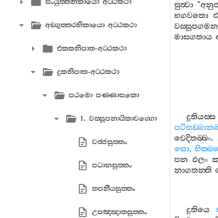
සංයුත‍්තනිකායො අට‍්ඨකථා
සුත්‍වා
“
අනුජ
භගවතො
එ
අඞ‍්ගුත‍්තරනිකායො අට‍්ඨකථා
වස‍්සූපගමන
මාසගතාය
එකකනිපාත-අට‍්ඨකථා
දුකනිපාත-අට‍්ඨකථා
පඨමො පණ‍්ණාසකො
දුතියස‍්ස
1. වස‍්සූපනායිකාවග‍්ගො
පටිසඞ‍්ඛාන
වෙදිතබ‍්බං
.
වජ‍්ජසුත‍්තං
සො
,
භික‍්ඛ
පන
ඵලං
ක
පධානසුත‍්තං
නාගතන‍්ති
තපනීයසුත‍්තං
දුතියෙ
උපඤ‍්ඤාතසුත‍්තං