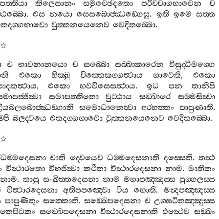
පත‍්තියා
කිලෙසානං
සමුච‍්ඡෙදතො
පරිච‍්චාගභාවෙන
ච
‍්ඨබ‍්බො
.
එස
නයො
සෙසබොජ‍්ඣඞ‍්ගෙසු
.
ඉති
ඉමෙ
සත‍්ත
තදග‍්ගභාවො
වුත‍්තනයෙනෙව
වෙදිතබ‍්බො
.
ො
ච
භාවනානයො
ච
සබ‍්බො
සබ‍්බාකාරෙන
විසුද‍්ධිමග‍්ගෙ
නි
එකො
භික‍්ඛු
චිත‍්තෙකග‍්ගත්‍ථාය
භාවෙති
,
එකො
ාදකත්‍ථාය
,
එකො
භවවිසෙසත්‍ථාය
.
ඉධ
පන
තානිපි
මාපජ‍්ජිත්‍වා
සමාපත‍්තිතො
වුට‍්ඨාය
සඞ‍්ඛාරෙ
සම‍්මසිත්‍වා
‍ද්‍රියබලබොජ‍්ඣඞ‍්ගානි
සමොධානෙත්‍වා
අරහත‍්තං
පාපුණාති
.
‍්පි
බලද‍්වයෙ
එතදග‍්ගභාවො
වුත‍්තනයෙනෙව
වෙදිතබ‍්බො
.
ාරධම‍්මදෙසනා
චාති
ද‍්වෙයෙව
ධම‍්මදෙසනාති
දස‍්සෙති
.
තත්‍ථ
ං
විත්‍ථාරතො
විභජිත්‍වා
කථිතා
විත්‍ථාරදෙසනා
නාම
.
මාතිකං
නාම
.
තාසු
සංඛිත‍්තදෙසනා
නාම
මහාපඤ‍්ඤස‍්ස
පුග‍්ගලස‍්ස
ි
විත්‍ථාරදෙසනා
අතිපපඤ‍්චො
විය
හොති
.
මන්‍දපඤ‍්ඤස‍්ස
ං
පාපුණිතුං
සක‍්කොති
.
සඞ‍්ඛෙපදෙසනා
ච
උග‍්ඝටිතඤ‍්ඤුස‍්ස
තෙපිටකං
සඞ‍්ඛෙපදෙසනා
විත්‍ථාරදෙසනාති
එත්‍ථෙව
සඞ‍්ඛං