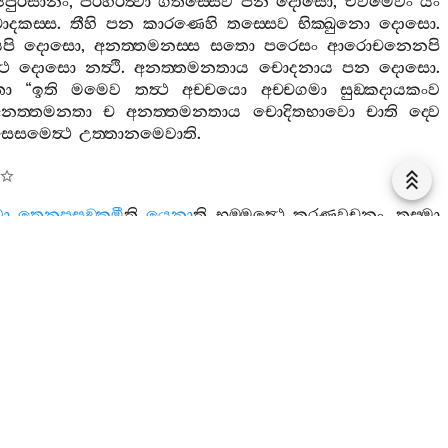
ජපුරිසානං
,
පරිහරිත්‍වා
ගතස‍්සෙව
පන
දොසො
,
එවමෙවං
යං
දකස‍්ස
.
තීහි
පන
කාරණෙහි
තස‍්සෙව
භික‍්ඛුනො
දොසො
.
පි
දොසො
,
අනත‍්තමනස‍්ස
සතො
පරෙසං
ආරොචනෙනපි
‍ථ
දොසො
නත්‍ථි
.
අනත‍්තමනතාය
චොදනාය
පන
දොසො
.
තො
“
ඉති
මමෙව
තත්‍ථ
අච‍්චයො
අච‍්චගමා
සුඞ‍්කදායකංව
නත‍්තමනතා
ච
අනත‍්තමනතාය
චොදිතභාවො
චාති
ද‍්වෙ
ෙසමෙත්‍ථ
උත‍්තානමෙවාති
.
ා
තෙනුපසඞ‍්කමී
ති
යෙනා
ති
භුම‍්මත්‍ථෙ
කරණවචනං
.
තස‍්මා
කාරණෙන
භගවා
දෙවමනුස‍්සෙහි
උපසඞ‍්කමිතබ‍්බො
,
තෙන
ෙන
ච
කාරණෙන
භගවා
උපසඞ‍්කමිතබ‍්බො
?
ිජගණෙහි
නිච‍්චඵලිතමහාරුක‍්ඛො
විය
.
උපසඞ‍්කමී
ති
ගතොති
වා
එවං
ගතො
තතො
ආසන‍්නතරං
ඨානං
භගවතො
ෙන
,
එවං
සොපි
භගවතා
සද‍්ධිං
සමප‍්පවත‍්තමොදො
අහොසි
,
ච
“
කච‍්චි
,
භො
ගොතම
,
ඛමනීයං
,
කච‍්චි
යාපනීයං
,
කච‍්චි
්ඨානං
බලං
ඵාසුවිහාරො
”
තිආදිකාය
කථාය
සම‍්මොදි
,
තං
වතො
ච
සම‍්මොදනීයං
,
අත්‍ථබ්‍යඤ‍්ජනමධුරතාය
සුචිරම‍්පි
කාලං