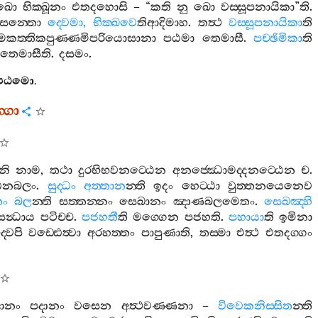
ඛො
භික‍්ඛූනං
එතදහොසි
– “
කති
නු
ඛො
වස‍්සූපනායිකා
”
ති
.
ෙන‍්තො
ද‍්වෙමා
,
භික‍්ඛවෙ
තිආදිමාහ
.
තත්‍ථ
වස‍්සූපනායිකා
ති
ිමකත‍්තිකපුණ‍්ණමිපරියොසානා
පඨමා
තෙමාසී
.
පච‍්ඡිමිකා
ති
තෙමාසීති
.
දසමං
.
පඨමො
.
්ගො
නි
නාම
,
තථා
දුරභිභවනට‍්ඨෙන
අනජ‍්ඣොමද‍්දනට‍්ඨෙන
ච
.
්ඪනබලං
.
සුද‍්ධං
අත‍්තාන
න‍්ති
ඉදං
හෙට‍්ඨා
වුත‍්තනයෙනෙව
ං
බල
න‍්ති
සත‍්තන‍්නං
සෙඛානං
ඤාණබලමෙතං
.
සෙඛඤ‍්හි
සන්‍ධාය
පටිච‍්ච
.
පජහතී
ති
මග‍්ගෙන
පජහති
.
පහායා
ති
ඉමිනා
‍්වෙපි
වඩ‍්ඪෙත්‍වා
අරහත‍්තං
පාපුණාති
,
තස‍්මා
එත්‍ථ
එතදග‍්ගං
ානං
පදානං
වසෙන
අත්‍ථවණ‍්ණනා
–
විවෙකනිස‍්සිත
න‍්ති