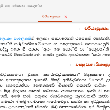
චරියාසුත‍්තං
චරියාසුත‍්තං
ලොකං
පාලෙන‍්තී
ති
ලොකං
සන්‍ධාරෙන‍්ති
ඨපෙන‍්ති
රක‍්ඛන‍්ති
ාතා
”
ති
ගරුචිත‍්තීකාරවසෙන
න
පඤ‍්ඤායෙථ
.
සෙසපදෙසුපි
ආදීසු
එතෙ
හි
සත‍්තා
“
අයං
මෙ
මාතා
”
ති
වා
“
මාතුච‍්ඡා
”
ති
තත්‍ථෙව
විප‍්පටිපජ‍්ජන‍්ති
.
තස‍්මා
උපමං
ආහරන‍්තො
“
යථා
අජ
වස‍්සූපනායිකාසුත
ට‍්ඨුප‍්පත‍්තියං
වුත‍්තං
.
කතරඅට‍්ඨුප‍්පත‍්තියං
?
මනුස‍්සානං
කා
අප‍්පඤ‍්ඤත‍්තා
අහොසි
.
භික‍්ඛූ
අනිබද‍්ධවාසා
වස‍්සෙපි
උත
ා
සක්‍යපුත‍්තියා
හෙමන‍්තම‍්පි
ගිම‍්හම‍්පි
වස‍්සම‍්පි
චාරිකං
ා
බහූ
ඛුද‍්දකෙ
පාණෙ
සඞ‍්ඝාතං
ආපාදෙන‍්තා
.
ඉමෙ
හි
නා
‍්ති
,
ඉමෙ
නාම
සකුණා
රුක‍්ඛග‍්ගෙසු
කුලාවකානි
කත්‍වා
.
තමත්‍ථං
භික‍්ඛූ
භගවතො
ආරොචෙසුං
.
භගවා
තං
අට‍්ඨුප‍්පත‍්ත
‍්සං
උපගන‍්තු
”
න‍්ති
(
මහාව
· 184)
එත‍්තකමෙවාහ
.
අථ
භික‍්ඛූන