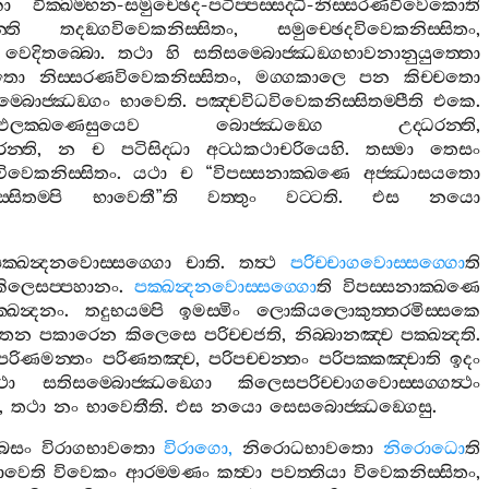
ො
වික‍්ඛම‍්භන
-
සමුච‍්ඡෙද
-
පටිප‍්පස‍්සද‍්ධි
-
නිස‍්සරණවිවෙකොති
්ති
තදඞ‍්ගවිවෙකනිස‍්සිතං
,
සමුච‍්ඡෙදවිවෙකනිස‍්සිතං
,
වෙදිතබ‍්බො
.
තථා
හි
සතිසම‍්බොජ‍්ඣඞ‍්ගභාවනානුයුත‍්තො
යතො
නිස‍්සරණවිවෙකනිස‍්සිතං
,
මග‍්ගකාලෙ
පන
කිච‍්චතො
‍්බොජ‍්ඣඞ‍්ගං
භාවෙති
.
පඤ‍්චවිධවිවෙකනිස‍්සිතම‍්පීති
එකෙ
.
්ගඵලක‍්ඛණෙසුයෙව
බොජ‍්ඣඞ‍්ගෙ
උද‍්ධරන‍්ති
,
රන‍්ති
,
න
ච
පටිසිද‍්ධා
අට‍්ඨකථාචරියෙහි
.
තස‍්මා
තෙසං
නවිවෙකනිස‍්සිතං
.
යථා
ච
“
විපස‍්සනාක‍්ඛණෙ
අජ‍්ඣාසයතො
්සිතම‍්පි
භාවෙතී
”
ති
වත‍්තුං
වට‍්ටති
.
එස
නයො
ක‍්ඛන්‍දනවොස‍්සග‍්ගො
චාති
.
තත්‍ථ
පරිච‍්චාගවොස‍්සග‍්ගො
ති
කිලෙසප‍්පහානං
.
පක‍්ඛන්‍දනවොස‍්සග‍්ගො
ති
විපස‍්සනාක‍්ඛණෙ
‍්ඛන්‍දනං
.
තදුභයම‍්පි
ඉමස‍්මිං
ලොකියලොකුත‍්තරමිස‍්සකෙ
්තෙන
පකාරෙන
කිලෙසෙ
පරිච‍්චජති
,
නිබ‍්බානඤ‍්ච
පක‍්ඛන්‍දති
.
පරිණමන‍්තං
පරිණතඤ‍්ච
,
පරිපච‍්චන‍්තං
පරිපක‍්කඤ‍්චාති
ඉදං
ථා
සතිසම‍්බොජ‍්ඣඞ‍්ගො
කිලෙසපරිච‍්චාගවොස‍්සග‍්ගත්‍ථං
,
තථා
නං
භාවෙතීති
.
එස
නයො
සෙසබොජ‍්ඣඞ‍්ගෙසු
.
බෙසං
විරාගභාවතො
විරාගො
,
නිරොධභාවතො
නිරොධො
ති
ාවෙති
විවෙකං
ආරම‍්මණං
කත්‍වා
පවත‍්තියා
විවෙකනිස‍්සිතං
,