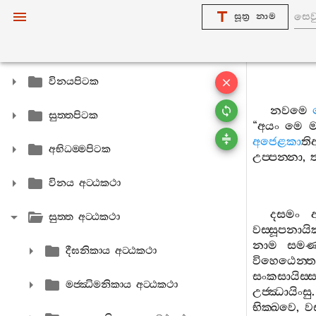
සූත්‍ර නාම
විනයපිටක
නවමෙ
සුත‍්තපිටක
“
අයං
මෙ
ම
අජෙළකා
ති
අභිධම‍්මපිටක
උප‍්පන‍්නා
,
විනය අට‍්ඨකථා
දසමං
අ
සුත‍්ත අට‍්ඨකථා
වස‍්සූපනායි
නාම
සමණ
දීඝනිකාය අට‍්ඨකථා
විහෙඨෙන‍්ත
සංකසායිස‍්සන
මජ‍්ඣිමනිකාය අට‍්ඨකථා
උජ‍්ඣායිංසු
භික‍්ඛවෙ
,
වස