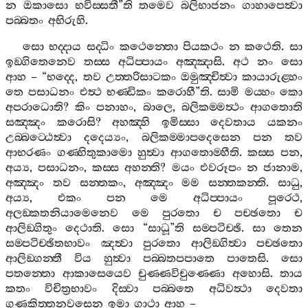
න
ඔකාසො
භවිස‍්සතී
”
ති
තමෙව
බලිභාජනං
ගාහාපෙත්‍වා
පබ‍්බතං
අභිරුහි
.
සො
භද‍්දාය
සද‍්ධිං
කථෙන‍්තො
පියකථං
න
කථෙති
.
සා
ඉඞ‍්ගිතෙනෙව
තස‍්ස
අධිප‍්පායං
අඤ‍්ඤාසි
.
අථ
නං
සො
ආහ
– “
භද‍්දෙ
,
තව
උත‍්තරිසාටකං
ඔමුඤ‍්චිත්‍වා
කායාරුළ‍්හං
තෙ
පසාධනං
එත්‍ථ
භණ‍්ඩිකං
කරොහී
”
ති
.
සාමි
මය‍්හං
කො
අපරාධොති
?
කිං
පනාහං
,
බාලෙ
,
බලිකම‍්මත්‍ථං
ආගතොති
සඤ‍්ඤං
කරොසි
?
අහඤ‍්හි
ඉමිස‍්සා
දෙවතාය
යකනං
උබ‍්බට‍්ඨෙත්‍වා
දදෙය්‍යං
,
බලිකම‍්මාපදෙසෙන
පන
තව
ආභරණං
ගණ‍්හිතුකාමො
හුත්‍වා
ආගතොම‍්හීති
.
කස‍්ස
පන
,
අය්‍ය
,
පසාධනං
,
කස‍්ස
අහන‍්ති
?
මයං
එවරූපං
න
ජානාම
,
අඤ‍්ඤං
තව
සන‍්තකං
,
අඤ‍්ඤං
මම
සන‍්තකන‍්ති
.
සාධු
,
අය්‍ය
,
එකං
පන
මෙ
අධිප‍්පායං
පූරෙථ
,
අලඞ‍්කතනියාමෙනෙව
මෙ
පුරතො
ච
පච‍්ඡතො
ච
ආලිඞ‍්ගිතුං
දෙථාති
.
සො
“
සාධූ
”
ති
සම‍්පටිච‍්ඡි
.
සා
තෙන
සම‍්පටිච‍්ඡිතභාවං
ඤත්‍වා
පුරතො
ආලිඞ‍්ගිත්‍වා
පච‍්ඡතො
ආලිඞ‍්ගන‍්තී
විය
හුත්‍වා
පබ‍්බතපපාතෙ
පාතෙසි
.
සො
පතන‍්තො
ආකාසෙයෙව
චුණ‍්ණවිචුණ‍්ණො
අහොසි
.
තාය
කතං
විචිත්‍රභාවං
දිස‍්වා
පබ‍්බතෙ
අධිවත්‍ථා
දෙවතා
ගුණකිත‍්තනවසෙන
ඉමා
ගාථා
ආහ
–