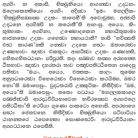
අග‍්ගිං
න
අකාසි
.
භික‍්ඛුනියො
ආගන‍්ත්‍වා
උද‍්ධනං
ඔලොකෙන‍්තියො
අග‍්ගිං
අදිස‍්වා
“
ඉමං
මහල‍්ලිකං
‘
භික‍්ඛුනිසඞ‍්ඝස‍්ස
උදකං
තාපෙහී
’
ති
අවොචුම‍්හ
,
අජ‍්ජාපි
උද‍්ධනෙ
අග‍්ගිම‍්පි
න
කරොතී
”
ති
ආහංසු
.
අය්‍යෙ
,
කිං
තුම‍්හාකං
අග‍්ගිනා
,
උණ‍්හොදකෙන
න‍්හායිතුකාමා
භාජනතො
උදකං
ගහෙත්‍වා
න‍්හායථාති
?
තාපි
“
භවිස‍්සති
එත්‍ථ
කාරණ
”
න‍්ති
ගන‍්ත්‍වා
උදකෙ
හත්‍ථං
ඔතාරෙත්‍වා
උණ‍්හභාවං
ඤත්‍වා
එකකුටං
ආහරිත්‍වා
උදකං
ගණ‍්හන‍්ති
,
ගහිතගහිතට‍්ඨානං
පරිපූරති
.
තදා
සබ‍්බාව
තස‍්සා
අරහත‍්තෙ
ඨිතභාවං
ඤත්‍වා
දහරතරා
තාව
පඤ‍්චපතිට‍්ඨිතෙන
පාදෙසු
පතිත්‍වා
“
මයං
,
අය්‍යෙ
,
එත‍්තකං
කාලං
තුම‍්හෙ
අනුපධාරෙත්‍වා
විහෙඨෙත්‍වා
විහෙඨෙත්‍වා
කථයිම‍්හ
,
ඛමථ
නො
”
ති
ඛමාපෙසුං
.
වුද‍්ධතරාපි
උක‍්කුටිකං
නිසීදිත්‍වා
“
ඛම
,
අය්‍යෙ
”
ති
ඛමාපෙසුං
.
තතො
පට‍්ඨාය
“
මහල‍්ලකකාලෙ
පබ‍්බජිත්‍වාපි
ආරද‍්ධවීරියභාවෙන
නචිරස‍්සෙව
අග‍්ගඵලෙ
පතිට‍්ඨිතා
”
ති
ථෙරියා
ගුණො
පාකටො
අහොසි
.
අපරභාගෙ
සත්‍ථා
ජෙතවනෙ
නිසීදිත්‍වා
භික‍්ඛුනියො
පටිපාටියා
ඨානන‍්තරෙ
ඨපෙන‍්තො
සොණත්‍ථෙරිං
ආරද‍්ධවීරියානං
අග‍්ගට‍්ඨානෙ
ඨපෙසීති
.