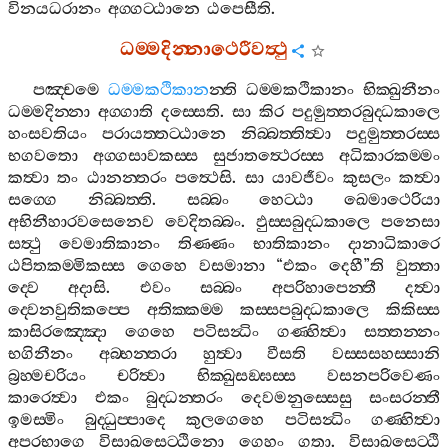
විනයධරානං
අග‍්ගට‍්ඨානෙ
ඨපෙසීති
.
ධම‍්මදින‍්නාථෙරීවත්‍ථු
පඤ‍්චමෙ
ධම‍්මකථිකාන
න‍්ති
ධම‍්මකථිකානං
භික‍්ඛුනීනං
ධම‍්මදින‍්නා
අග‍්ගාති
දස‍්සෙති
.
සා
කිර
පදුමුත‍්තරබුද‍්ධකාලෙ
හංසවතියං
පරායත‍්තට‍්ඨානෙ
නිබ‍්බත‍්තිත්‍වා
පදුමුත‍්තරස‍්ස
භගවතො
අග‍්ගසාවකස‍්ස
සුජාතත්‍ථෙරස‍්ස
අධිකාරකම‍්මං
කත්‍වා
තං
ඨානන‍්තරං
පත්‍ථෙසි
.
සා
යාවජීවං
කුසලං
කත්‍වා
සග‍්ගෙ
නිබ‍්බත‍්ති
.
සබ‍්බං
හෙට‍්ඨා
ඛෙමාථෙරියා
අභිනීහාරවසෙනෙව
වෙදිතබ‍්බං
.
ඵුස‍්සබුද‍්ධකාලෙ
පනෙසා
සත්‍ථු
වෙමාතිකානං
තිණ‍්ණං
භාතිකානං
දානාධිකාරෙ
ඨපිතකම‍්මිකස‍්ස
ගෙහෙ
වසමානා
“
එකං
දෙහී
”
ති
වුත‍්තා
ද‍්වෙ
අදාසි
.
එවං
සබ‍්බං
අපරිහාපෙන‍්තී
දත්‍වා
ද‍්වෙනවුතිකප‍්පෙ
අතික‍්කම‍්ම
කස‍්සපබුද‍්ධකාලෙ
කිකිස‍්ස
කාසිරඤ‍්ඤො
ගෙහෙ
පටිසන්‍ධිං
ගණ‍්හිත්‍වා
සත‍්තන‍්නං
භගිනීනං
අබ‍්භන‍්තරා
හුත්‍වා
වීසති
වස‍්සසහස‍්සානි
බ්‍රහ‍්මචරියං
චරිත්‍වා
භික‍්ඛුසඞ‍්ඝස‍්ස
වසනපරිවෙණං
කාරෙත්‍වා
එකං
බුද‍්ධන‍්තරං
දෙවමනුස‍්සෙසු
සංසරන‍්තී
ඉමස‍්මිං
බුද‍්ධුප‍්පාදෙ
කුලගෙහෙ
පටිසන්‍ධිං
ගණ‍්හිත්‍වා
අපරභාගෙ
විසාඛසෙට‍්ඨිනො
ගෙහං
ගතා
.
විසාඛසෙට‍්ඨි