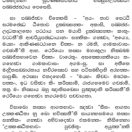
ධම‍්මදින‍්නං
සුවණ‍්ණසිවිකාය
භික‍්ඛුනිඋපස‍්සයං
පබ‍්බජ‍්ජත්‍ථාය
පෙසෙසි
.
සා
පබ‍්බජිත්‍වා
චින‍්තෙසි
– “
අයං
තාව
සෙට‍්ඨි
ඝරමජ‍්ඣෙ
ඨිතොව
දුක‍්ඛස‍්සන‍්තං
අකාසි
,
පබ‍්බජ‍්ජං
ලද‍්ධකාලතො
පට‍්ඨාය
පන
මයාපි
දුක‍්ඛස‍්සන‍්තං
කාතුං
වට‍්ටතී
”
ති
ආචරියුපජ‍්ඣායානං
සන‍්තිකං
ගන‍්ත්‍වා
, “
අය්‍යෙ
,
මය‍්හං
ආකිණ‍්ණට‍්ඨානෙ
චිත‍්තං
න
රමති
,
ගාමකාවාසං
ගච‍්ඡාමී
”
ති
ආහ
.
ථෙරියො
තස‍්සා
මහාකුලා
නික‍්ඛම‍්ම
පබ‍්බජිතභාවෙන
චිත‍්තං
වාරෙතුං
අසක‍්කොන‍්තියො
තං
ගහෙත්‍වා
ගාමකාවාසං
අගමංසු
.
සා
අතීතෙ
මද‍්දිතසඞ‍්ඛාරතාය
නචිරස‍්සෙව
සහ
පටිසම‍්භිදාහි
අරහත‍්තං
පාපුණි
.
අථස‍්සා
එතදහොසි
– “
මය‍්හං
කිච‍්චං
මත්‍ථකං
පත‍්තං
,
ඉධ
වසිත්‍වා
කිං
කරිස‍්සාමි
,
රාජගහමෙව
ගච‍්ඡාමි
,
තත්‍ර
මං
නිස‍්සාය
බහු
ඤාතිසඞ‍්ඝො
පුඤ‍්ඤානි
කරිස‍්සතී
”
ති
ථෙරියො
ගහෙත්‍වා
නගරමෙව
පච‍්චාගතා
.
විසාඛො
තස‍්සා
ආගතභාවං
ඤත්‍වා
“
සීඝං
ආගතා
උක‍්කණ‍්ඨිතා
නු
ඛො
භවිස‍්සතී
”
ති
සායන‍්හසමයෙ
තස‍්සා
සන‍්තිකං
ගන‍්ත්‍වා
අභිවාදෙත්‍වා
එකමන‍්තං
නිසින‍්නො
“
උක‍්කණ‍්ඨිතභාවං
පුච‍්ඡිතුං
අයුත‍්ත
”
න‍්ති