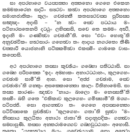
සා
අපරභාගෙ
වයප‍්පත‍්තා
අත‍්තනො
ගෙහෙ
එකෙන
කම‍්මකාරෙන
සද‍්ධිං
සන්‍ථවං
කත්‍වා
අපරභාගෙ
අත‍්තනො
සමානජාතිකං
කුලං
ගච‍්ඡන‍්තී
කතසන්‍ථවස‍්ස
පුරිසස‍්ස
සඤ‍්ඤං
අදාසි
– “
න
ත්‍වං
ස‍්වෙ
පට‍්ඨාය
මං
පටිහාරසතෙනපි
දට‍්ඨුං
ලභිස‍්සසි
,
සචෙ
තෙ
කම‍්මං
අත්‍ථි
,
ඉදානි
මං
ගණ‍්හිත්‍වා
ගච‍්ඡාහී
”
ති
.
සො
“
එවං
හොතූ
”
ති
අනුච‍්ඡවිකං
හත්‍ථසාරං
ගහෙත්‍වා
තං
ආදාය
නගරතො
තීණි
චත‍්තාරි
යොජනානි
පටික‍්කමිත්‍වා
එකස‍්මිං
ගාමකෙ
වාසං
කප‍්පෙසි
.
අථ
අපරභාගෙ
තස‍්සා
කුච‍්ඡියං
ගබ‍්භො
පතිට‍්ඨාසි
.
සා
ගබ‍්භෙ
පරිපක‍්කෙ
“
ඉදං
අම‍්හාකං
අනාථට‍්ඨානං
,
කුලගෙහං
ගච‍්ඡාම
සාමී
”
ති
ආහ
.
සො
“
අජ‍්ජ
ගච‍්ඡාම
,
ස‍්වෙ
ගච‍්ඡාමා
”
ති
ගන‍්තුං
අසක‍්කොන‍්තො
කාලං
වීතිනාමෙසි
.
සා
තස‍්ස
කාරණං
ඤත්‍වා
“
නායං
බාලො
මං
නෙස‍්සතී
”
ති
තස‍්මිං
බහි
ගතෙ
“
එකිකාව
කුලගෙහං
ගමිස‍්සාමී
”
ති
මග‍්ගං
පටිපජ‍්ජි
.
සො
ආගන‍්ත්‍වා
තං
ගෙහෙ
අපස‍්සන‍්තො
පටිවිස‍්සකෙ
පුච‍්ඡිත්‍වා
“
කුලගෙහං
ගතා
”
ති
සුත්‍වා
“
මං
නිස‍්සාය
කුලධීතා
අනාථා
ජාතා
”
ති
පදානුපදිකං
ගන‍්ත්‍වා
සම‍්පාපුණි
.
තස‍්සා
අන‍්තරාමග‍්ගෙව
ගබ‍්භවුට‍්ඨානං
අහොසි
.
තතො
“
යස‍්සත්‍ථාය
මයං
ගච‍්ඡෙය්‍යාම
,
සො
අත්‍ථො