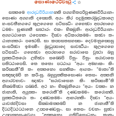
සොණාථෙරීවත්‍ථු
සත‍්තමෙ
ආරද‍්ධවීරියාන
න‍්ති
පග‍්ගහිතපරිපුණ‍්ණවීරියානං
සොණා
අග‍්ගාති
දස‍්සෙති
.
අයං
කිර
පදුමුත‍්තරබුද‍්ධකාලෙ
හංසවතීනගරෙ
කුලගෙහෙ
පටිසන්‍ධිං
ගහෙත්‍වා
අපරභාගෙ
ධම‍්මං
සුණන‍්තී
සත්‍ථාරං
එකං
භික‍්ඛුනිං
ආරද‍්ධවීරියානං
අග‍්ගට‍්ඨානෙ
ඨපෙන‍්තං
දිස‍්වා
අධිකාරකම‍්මං
කත්‍වා
තං
ඨානන‍්තරං
පත්‍ථෙසි
.
සා
කප‍්පසතසහස‍්සං
දෙවමනුස‍්සෙසු
සංසරිත්‍වා
ඉමස‍්මිං
බුද‍්ධුප‍්පාදෙ
සාවත්‍ථියං
කුලගෙහෙ
පටිසන්‍ධිං
ගහෙත්‍වා
අපරභාගෙ
ඝරාවාසෙ
වුත්‍ථා
බහූ
පුත‍්තධීතරො
ලභිත්‍වා
සබ‍්බෙපි
විසුං
විසුං
ඝරාවාසෙ
පතිට‍්ඨාපෙසි
.
තෙ
තතො
පට‍්ඨාය
“
අයං
අම‍්හාකං
කිං
කරිස‍්සතී
”
ති
තං
අත‍්තනො
සන‍්තිකං
ආගතං
“
මාතා
”
ති
සඤ‍්ඤම‍්පි
න
කරිංසු
.
බහුපුත‍්තිකසොණා
තෙසං
අත‍්තනි
අගාරවභාවං
ඤත්‍වා
“
ඝරාවාසෙන
කිං
කරිස‍්සාමී
”
ති
නික‍්ඛමිත්‍වා
පබ‍්බජි
.
අථ
නං
භික‍්ඛුනියො
“
අයං
වත‍්තං
න
ජානාති
,
අයුත‍්තං
කරොතී
”
ති
දණ‍්ඩකම‍්මං
කරොන‍්ති
.
පුත‍්තධීතරො
තං
දණ‍්ඩකම‍්මං
ආහරන‍්තිං
දිස‍්වා
“
අයං
යාවජ‍්ජදිවසා
සික‍්ඛාමත‍්තම‍්පි
න
ජානාතී
”
ති
දිට‍්ඨදිට‍්ඨට‍්ඨානෙ
උප‍්පණ‍්ඩෙසුං
.
සා
තෙසං
වචනං
සුත්‍වා
උප‍්පන‍්නසංවෙගා
“
අත‍්තනො
ගතිවිසොධනං
කාතුං