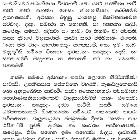
ගාමනිගමරාජධානියො
විචරන‍්තී
යත්‍ථ
යත්‍ථ
පණ‍්ඩිතා
අත්‍ථි
,
තත්‍ථ
තත්‍ථ
ගන‍්ත්‍වා
තෙසං
ජානනසිප‍්පං
සබ‍්බමෙව
උග‍්ගණ‍්හාති
.
අථස‍්සා
බහූසු
ඨානෙසු
සික‍්ඛිතභාවෙන
පටිවාදං
දාතුං
සමත්‍ථා
න
හොන‍්ති
.
සා
අත‍්තනා
සද‍්ධිං
කථෙතුං
සමත්‍ථං
අදිස‍්වා
යං
ගාමං
වා
නිගමං
වා
පවිසති
,
තස‍්ස
ද‍්වාරෙ
වාලුකරාසිං
කත්‍වා
තත්‍ථ
ජම‍්බුසාඛං
ඨපෙති
.
“
යො
මම
වාදං
ආරොපෙතුං
සක‍්කොති
,
සො
ඉමං
සාඛං
මද‍්දතූ
”
ති
සමීපෙ
ඨිතානං
දාරකානං
සඤ‍්ඤං
දෙති
.
තං
සත‍්තාහම‍්පි
මද‍්දන‍්තා
න
හොන‍්ති
.
අථ
නං
ගහෙත්‍වා
පක‍්කමති
.
තස‍්මිං
සමයෙ
අම‍්හාකං
භගවා
ලොකෙ
නිබ‍්බත‍්තිත්‍වා
සාවත්‍ථිං
උපනිස‍්සාය
ජෙතවනෙ
විහරති
.
කුණ‍්ඩලකෙසාපි
ඛො
අනුපුබ‍්බෙන
සාවත්‍ථිං
පත්‍වා
අන‍්තොනගරං
පවිසමානා
පොරාණකනියාමෙනෙව
වාලුකාරාසිම‍්හි
සාඛං
ඨපෙත්‍වා
දාරකානං
සඤ‍්ඤං
දත්‍වා
පාවිසි
.
තස‍්මිං
සමයෙ
ධම‍්මසෙනාපති
භික‍්ඛුසඞ‍්ඝෙ
පවිට‍්ඨෙ
එකකොව
නගරං
පවිසන‍්තො
වාලුකාථූපෙ
ජම‍්බුසාඛං
දිස‍්වා
“
කස‍්මා
අයං
ඨපිතා
”
ති
පුච‍්ඡි
.
දාරකා
තං
කාරණං
අපරිහාපෙත්‍වා
කථෙසුං
.
එවං
සන‍්තෙ
ඉමං
ගහෙත්‍වා
මද‍්දථ
,
දාරකාති
.
තෙසු
ථෙරස‍්ස
වචනං
සුත්‍වා
එකච‍්චෙ
මද‍්දිතුං
න
විසහිංසු
,