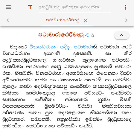
පටාචාරාථෙරීවත්‍ථු
පටාචාරාථෙරීවත්‍ථු
චතුත්‍ථෙ
විනයධරානං
යදිදං
පටාචාරා
ති
පටාචාරා
ථෙරී
විනයධරානං
අග‍්ගාති
දස‍්සෙති
.
සා
කිර
පදුමුත‍්තරබුද‍්ධකාලෙ
හංසවතියං
කුලගෙහෙ
පටිසන්‍ධිං
ගණ‍්හිත්‍වා
අපරභාගෙ
සත්‍ථු
ධම‍්මදෙසනං
සුණන‍්තී
සත්‍ථාරං
එකං
භික‍්ඛුනිං
විනයධරානං
අග‍්ගට‍්ඨානෙ
ඨපෙන‍්තං
දිස‍්වා
අධිකාරකම‍්මං
කත්‍වා
තං
ඨානන‍්තරං
පත්‍ථෙසි
.
සා
යාවජීවං
කුසලං
කත්‍වා
දෙවමනුස‍්සෙසු
සංසරිත්‍වා
කස‍්සපබුද‍්ධකාලෙ
කිකිස‍්ස
කාසිරඤ‍්ඤො
ගෙහෙ
පටිසන්‍ධිං
ගණ‍්හිත්‍වා
සත‍්තන‍්නං
භගිනීනං
අබ‍්භන‍්තරා
හුත්‍වා
වීසති
වස‍්සසහස‍්සානි
බ්‍රහ‍්මචරියං
චරිත්‍වා
භික‍්ඛුසඞ‍්ඝස‍්ස
පරිවෙණං
කත්‍වා
පුන
දෙවලොකෙ
නිබ‍්බත‍්තිත්‍වා
එකං
බුද‍්ධන‍්තරං
සම‍්පත‍්තිං
අනුභවිත්‍වා
ඉමස‍්මිං
බුද‍්ධුප‍්පාදෙ
සාවත්‍ථියං
සෙට‍්ඨිගෙහෙ
පටිසන්‍ධිං
ගණ‍්හි
.