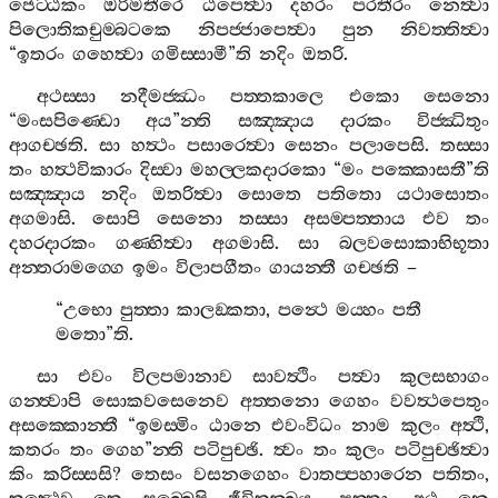
ජෙට‍්ඨකං
ඔරිමතීරෙ
ඨපෙත්‍වා
දහරං
පරතීරං
නෙත්‍වා
පිලොතිකචුම‍්බටකෙ
නිපජ‍්ජාපෙත්‍වා
පුන
නිවත‍්තිත්‍වා
“
ඉතරං
ගහෙත්‍වා
ගමිස‍්සාමී
”
ති
නදිං
ඔතරි
.
අථස‍්සා
නදීමජ‍්ඣං
පත‍්තකාලෙ
එකො
සෙනො
“
මංසපිණ‍්ඩො
අය
”
න‍්ති
සඤ‍්ඤාය
දාරකං
විජ‍්ඣිතුං
ආගච‍්ඡති
.
සා
හත්‍ථං
පසාරෙත්‍වා
සෙනං
පලාපෙසි
.
තස‍්සා
තං
හත්‍ථවිකාරං
දිස‍්වා
මහල‍්ලකදාරකො
“
මං
පක‍්කොසතී
”
ති
සඤ‍්ඤාය
නදිං
ඔතරිත්‍වා
සොතෙ
පතිතො
යථාසොතං
අගමාසි
.
සොපි
සෙනො
තස‍්සා
අසම‍්පත‍්තාය
එව
තං
දහරදාරකං
ගණ‍්හිත්‍වා
අගමාසි
.
සා
බලවසොකාභිභූතා
අන‍්තරාමග‍්ගෙ
ඉමං
විලාපගීතං
ගායන‍්තී
ගච‍්ඡති
–
“
උභො
පුත‍්තා
කාලඞ‍්කතා
,
පන්‍ථෙ
මය‍්හං
පතී
මතො
”
ති
.
සා
එවං
විලපමානාව
සාවත්‍ථිං
පත්‍වා
කුලසභාගං
ගන‍්ත්‍වාපි
සොකවසෙනෙව
අත‍්තනො
ගෙහං
වවත්‍ථපෙතුං
අසක‍්කොන‍්තී
“
ඉමස‍්මිං
ඨානෙ
එවංවිධං
නාම
කුලං
අත්‍ථි
,
කතරං
තං
ගෙහ
”
න‍්ති
පටිපුච‍්ඡි
.
ත්‍වං
තං
කුලං
පටිපුච‍්ඡිත්‍වා
කිං
කරිස‍්සසි
?
තෙසං
වසනගෙහං
වාතප‍්පහාරෙන
පතිතං
,