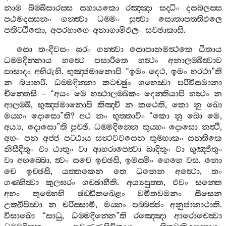
නාම
බිම‍්බිසාරස‍්ස
සහායකො
රඤ‍්ඤා
සද‍්ධිං
දසබලස‍්ස
පඨමදස‍්සනං
ගන‍්ත්‍වා
ධම‍්මං
සුත්‍වා
සොතාපත‍්තිඵලෙ
පතිට‍්ඨිතො
,
අපරභාගෙ
අනාගාමිඵලං
සච‍්ඡාකාසි
.
සො
තංදිවසං
ඝරං
ගන‍්ත්‍වා
සොපානමත්‍ථකෙ
ඨිතාය
ධම‍්මදින‍්නාය
හත්‍ථෙ
පසාරිතෙ
හත්‍ථං
අනාලම‍්බිත්‍වාව
පාසාදං
අභිරුහි
.
භුඤ‍්ජමානොපි
“
ඉමං
දෙථ
,
ඉමං
හරථා
”
ති
න
බ්‍යාහරි
.
ධම‍්මදින‍්නා
කටච‍්ඡුං
ගහෙත්‍වා
පරිවිසමානා
චින‍්තෙසි
– “
අයං
මෙ
හත්‍ථාලම‍්බකං
දෙන‍්තියාපි
හත්‍ථං
න
ආලම‍්බි
,
භුඤ‍්ජමානොපි
කිඤ‍්චි
න
කථෙති
,
කො
නු
ඛො
මය‍්හං
දොසො
”
ති
?
අථ
නං
භුත‍්තාවිං
“
කො
නු
ඛො
මෙ
,
අය්‍ය
,
දොසො
”
ති
පුච‍්ඡි
.
ධම‍්මදින‍්නෙ
තුය‍්හං
දොසො
නත්‍ථි
,
අහං
පන
අජ‍්ජ
පට‍්ඨාය
සන්‍ථවවසෙන
තුම‍්හාකං
සන‍්තිකෙ
නිසීදිතුං
වා
ඨාතුං
වා
ආහරාපෙත්‍වා
ඛාදිතුං
වා
භුඤ‍්ජිතුං
වා
අභබ‍්බො
.
ත්‍වං
සචෙ
ඉච‍්ඡසි
,
ඉමස‍්මිං
ගෙහෙ
වස
.
නො
චෙ
ඉච‍්ඡසි
,
යත‍්තකෙන
තෙ
ධනෙන
අත්‍ථො
,
තං
ගණ‍්හිත්‍වා
කුලඝරං
ගච‍්ඡාහීති
.
අය්‍යපුත‍්ත
,
එවං
සන‍්තෙ
අහං
තුම‍්හෙහි
ඡඩ‍්ඩිතඛෙළං
වමිතවමනං
සීසෙන
උක‍්ඛිපිත්‍වා
න
චරිස‍්සාමි
,
මය‍්හං
පබ‍්බජ‍්ජං
අනුජානාථාති
.
විසාඛො
“
සාධු
,
ධම‍්මදින‍්නෙ
”
ති
රඤ‍්ඤො
ආරොචෙත්‍වා