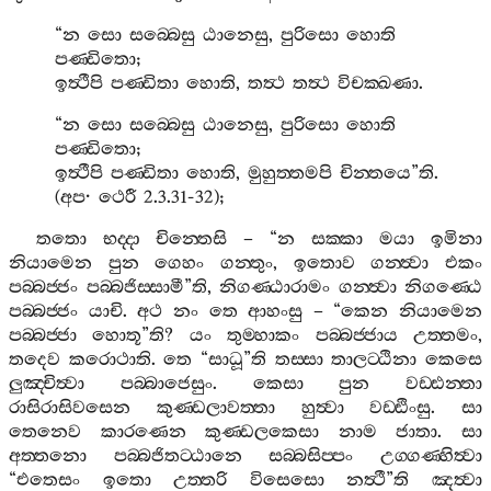
“
න
සො
සබ‍්බෙසු
ඨානෙසු
,
පුරිසො
හොති
පණ‍්ඩිතො
;
ඉත්‍ථීපි
පණ‍්ඩිතා
හොති
,
තත්‍ථ
තත්‍ථ
විචක‍්ඛණා
.
“
න
සො
සබ‍්බෙසු
ඨානෙසු
,
පුරිසො
හොති
පණ‍්ඩිතො
;
ඉත්‍ථීපි
පණ‍්ඩිතා
හොති
,
මුහුත‍්තමපි
චින‍්තයෙ
”
ති
.
(
අප
·
ථෙරී
2.3.31-32);
තතො
භද‍්දා
චින‍්තෙසි
– “
න
සක‍්කා
මයා
ඉමිනා
නියාමෙන
පුන
ගෙහං
ගන‍්තුං
,
ඉතොව
ගන‍්ත්‍වා
එකං
පබ‍්බජ‍්ජං
පබ‍්බජිස‍්සාමී
”
ති
,
නිගණ‍්ඨාරාමං
ගන‍්ත්‍වා
නිගණ‍්ඨෙ
පබ‍්බජ‍්ජං
යාචි
.
අථ
නං
තෙ
ආහංසු
– “
කෙන
නියාමෙන
පබ‍්බජ‍්ජා
හොතූ
”
ති
?
යං
තුම‍්හාකං
පබ‍්බජ‍්ජාය
උත‍්තමං
,
තදෙව
කරොථාති
.
තෙ
“
සාධූ
”
ති
තස‍්සා
තාලට‍්ඨිනා
කෙසෙ
ලුඤ‍්චිත්‍වා
පබ‍්බාජෙසුං
.
කෙසා
පුන
වඩ‍්ඪන‍්තා
රාසිරාසිවසෙන
කුණ‍්ඩලාවත‍්තා
හුත්‍වා
වඩ‍්ඪිංසු
.
සා
තෙනෙව
කාරණෙන
කුණ‍්ඩලකෙසා
නාම
ජාතා
.
සා
අත‍්තනො
පබ‍්බජිතට‍්ඨානෙ
සබ‍්බසිප‍්පං
උග‍්ගණ‍්හිත්‍වා
“
එතෙසං
ඉතො
උත‍්තරි
විසෙසො
නත්‍ථී
”
ති
ඤත්‍වා