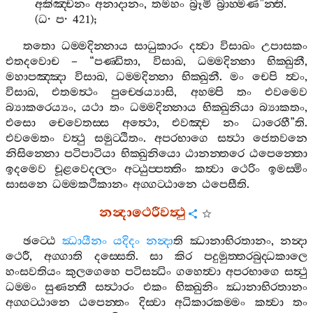
අකිඤ‍්චනං
අනාදානං
,
තමහං
බ්‍රූමි
බ්‍රාහ‍්මණ
”
න‍්ති
.
(
ධ
·
ප
· 421);
තතො
ධම‍්මදින‍්නාය
සාධුකාරං
දත්‍වා
විසාඛං
උපාසකං
එතදවොච
– “
පණ‍්ඩිතා
,
විසාඛ
,
ධම‍්මදින‍්නා
භික‍්ඛුනී
,
මහාපඤ‍්ඤා
විසාඛ
,
ධම‍්මදින‍්නා
භික‍්ඛුනී
.
මං
චෙපි
ත්‍වං
,
විසාඛ
,
එතමත්‍ථං
පුච‍්ඡෙය්‍යාසි
,
අහම‍්පි
තං
එවමෙව
බ්‍යාකරෙය්‍යං
,
යථා
තං
ධම‍්මදින‍්නාය
භික‍්ඛුනියා
බ්‍යාකතං
,
එසො
චෙවෙතස‍්ස
අත්‍ථො
,
එවඤ‍්ච
නං
ධාරෙහී
”
ති
.
එවමෙතං
වත්‍ථු
සමුට‍්ඨිතං
.
අපරභාගෙ
සත්‍ථා
ජෙතවනෙ
නිසින‍්නො
පටිපාටියා
භික‍්ඛුනියො
ඨානන‍්තරෙ
ඨපෙන‍්තො
ඉදමෙව
චූළවෙදල‍්ලං
අට‍්ඨුප‍්පත‍්තිං
කත්‍වා
ථෙරිං
ඉමස‍්මිං
සාසනෙ
ධම‍්මකථිකානං
අග‍්ගට‍්ඨානෙ
ඨපෙසීති
.
නන්‍දාථෙරීවත්‍ථු
ඡට‍්ඨෙ
ඣායීනං
යදිදං
නන්‍දා
ති
ඣානාභිරතානං
,
නන්‍දා
ථෙරී
,
අග‍්ගාති
දස‍්සෙති
.
සා
කිර
පදුමුත‍්තරබුද‍්ධකාලෙ
හංසවතියං
කුලගෙහෙ
පටිසන්‍ධිං
ගහෙත්‍වා
අපරභාගෙ
සත්‍ථු
ධම‍්මං
සුණන‍්තී
සත්‍ථාරං
එකං
භික‍්ඛුනිං
ඣානාභිරතානං
අග‍්ගට‍්ඨානෙ
ඨපෙන‍්තං
දිස‍්වා
අධිකාරකම‍්මං
කත්‍වා
තං