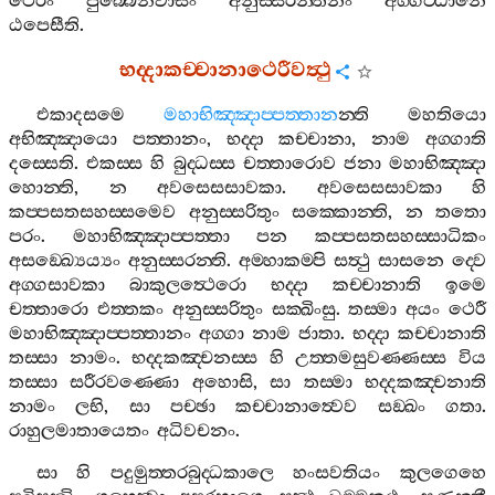
ථෙරිං
පුබ‍්බෙනිවාසං
අනුස‍්සරන‍්තීනං
අග‍්ගට‍්ඨානෙ
ඨපෙසීති
.
භද‍්දාකච‍්චානාථෙරීවත්‍ථු
එකාදසමෙ
මහාභිඤ‍්ඤාප‍්පත‍්තාන
න‍්ති
මහතියො
අභිඤ‍්ඤායො
පත‍්තානං
,
භද‍්දා
කච‍්චානා
,
නාම
අග‍්ගාති
දස‍්සෙති
.
එකස‍්ස
හි
බුද‍්ධස‍්ස
චත‍්තාරොව
ජනා
මහාභිඤ‍්ඤා
හොන‍්ති
,
න
අවසෙසසාවකා
.
අවසෙසසාවකා
හි
කප‍්පසතසහස‍්සමෙව
අනුස‍්සරිතුං
සක‍්කොන‍්ති
,
න
තතො
පරං
.
මහාභිඤ‍්ඤාප‍්පත‍්තා
පන
කප‍්පසතසහස‍්සාධිකං
අසඞ‍්ඛ්‍යෙය්‍යං
අනුස‍්සරන‍්ති
.
අම‍්හාකම‍්පි
සත්‍ථු
සාසනෙ
ද‍්වෙ
අග‍්ගසාවකා
බාකුලත්‍ථෙරො
භද‍්දා
කච‍්චානාති
ඉමෙ
චත‍්තාරො
එත‍්තකං
අනුස‍්සරිතුං
සක‍්ඛිංසු
.
තස‍්මා
අයං
ථෙරී
මහාභිඤ‍්ඤාප‍්පත‍්තානං
අග‍්ගා
නාම
ජාතා
.
භද‍්දා
කච‍්චානාති
තස‍්සා
නාමං
.
භද‍්දකඤ‍්චනස‍්ස
හි
උත‍්තමසුවණ‍්ණස‍්ස
විය
තස‍්සා
සරීරවණ‍්ණො
අහොසි
,
සා
තස‍්මා
භද‍්දකඤ‍්චනාති
නාමං
ලභි
,
සා
පච‍්ඡා
කච‍්චානාත්‍වෙව
සඞ‍්ඛං
ගතා
.
රාහුලමාතායෙතං
අධිවචනං
.
සා
හි
පදුමුත‍්තරබුද‍්ධකාලෙ
හංසවතියං
කුලගෙහෙ