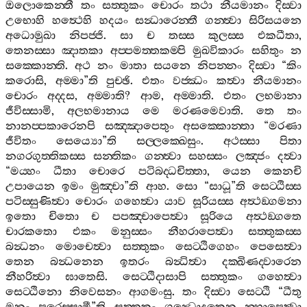
ඔලොකෙන‍්තී
තං
සත‍්තුකං
චොරං
තථා
නීයමානං
දිස‍්වා
උභොහි
හත්‍ථෙහි
හදයං
සන්‍ධාරෙන‍්තී
ගන‍්ත්‍වා
සිරිසයනෙ
අධොමුඛා
නිපජ‍්ජි
.
සා
ච
තස‍්ස
කුලස‍්ස
එකධීතා
,
තෙනස‍්සා
ඤාතකා
අප‍්පමත‍්තකම‍්පි
මුඛවිකාරං
සහිතුං
න
සක‍්කොන‍්ති
.
අථ
නං
මාතා
සයනෙ
නිපන‍්නං
දිස‍්වා
“
කිං
කරොසි
,
අම‍්මා
”
ති
පුච‍්ඡි
.
එතං
වජ‍්ඣං
කත්‍වා
නීයමානං
චොරං
අද‍්දස
,
අම‍්මාති
?
ආම
,
අම‍්මාති
.
එතං
ලභමානා
ජීවිස‍්සාමි
,
අලභමානාය
මෙ
මරණමෙවාති
.
තෙ
තං
නානප‍්පකාරෙනපි
සඤ‍්ඤාපෙතුං
අසක‍්කොන‍්තා
“
මරණා
ජීවිතං
සෙය්‍යො
”
ති
සල‍්ලක‍්ඛෙසුං
.
අථස‍්සා
පිතා
නගරගුත‍්තිකස‍්ස
සන‍්තිකං
ගන‍්ත්‍වා
සහස‍්සං
ලඤ‍්ජං
දත්‍වා
“
මය‍්හං
ධීතා
චොරෙ
පටිබද‍්ධචිත‍්තා
,
යෙන
කෙනචි
උපායෙන
ඉමං
මුඤ‍්චා
”
ති
ආහ
.
සො
“
සාධූ
”
ති
සෙට‍්ඨිස‍්ස
පටිස‍්සුණිත්‍වා
චොරං
ගහෙත්‍වා
යාව
සූරියස‍්ස
අත්‍ථඞ‍්ගමනා
ඉතො
චිතො
ච
පපඤ‍්චාපෙත්‍වා
සූරියෙ
අත්‍ථඞ‍්ගතෙ
චාරකතො
එකං
මනුස‍්සං
නීහරාපෙත්‍වා
සත‍්තුකස‍්ස
බන්‍ධනං
මොචෙත්‍වා
සත‍්තුකං
සෙට‍්ඨිගෙහං
පෙසෙත්‍වා
තෙන
බන්‍ධනෙන
ඉතරං
බන්‍ධිත්‍වා
දක‍්ඛිණද‍්වාරෙන
නීහරිත්‍වා
ඝාතෙසි
.
සෙට‍්ඨිදාසාපි
සත‍්තුකං
ගහෙත්‍වා
සෙට‍්ඨිනො
නිවෙසනං
ආගමංසු
.
තං
දිස‍්වා
සෙට‍්ඨි
“
ධීතු