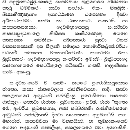
හි
පදුමුත‍්තරබුද‍්ධකාලෙ
හංසවතියං
කුලගෙහෙ
නිබ‍්බත‍්තා
සත්‍ථු
ධම‍්මකථං
සුත්‍වා
සත්‍ථාරං
එකං
භික‍්ඛුනිං
ඛිප‍්පාභිඤ‍්ඤානං
අග‍්ගට‍්ඨානෙ
ඨපෙන‍්තං
දිස‍්වා
අධිකාරකම‍්මං
කත්‍වා
තං
ඨානන‍්තරං
පත්‍ථෙසි
.
සා
කප‍්පසතසහස‍්සං
දෙවමනුස‍්සෙසු
සංසරිත්‍වා
කස‍්සපබුද‍්ධකාලෙ
කිකිස‍්ස
කාසිරඤ‍්ඤො
ගෙහෙ
සත‍්තන‍්නං
භගිනීනං
අබ‍්භන‍්තරා
හුත්‍වා
වීසති
වස‍්සසහස‍්සානි
දස
සීලානි
සමාදාය
කොමාරිකබ්‍රහ‍්මචරියං
චරන‍්තී
සඞ‍්ඝස‍්ස
වසනපරිවෙණං
කාරෙත්‍වා
එකං
බුද‍්ධන‍්තරං
දෙවමනුස‍්සෙසු
සංසරිත්‍වා
ඉමස‍්මිං
බුද‍්ධුප‍්පාදෙ
රාජගහනගරෙ
සෙට‍්ඨිකුලෙ
පටිසන්‍ධිං
ගණ‍්හි
,
භද‍්දාතිස‍්සා
නාමං
අකංසු
.
තංදිවසංයෙව
ච
තස‍්මිං
නගරෙ
පුරොහිතපුත‍්තො
ජාතො
.
තස‍්ස
ජාතවෙලාය
රාජනිවෙසනං
ආදිං
කත්‍වා
සකලනගරෙ
ආවුධානි
පජ‍්ජලිංසු
.
පුරොහිතො
පාතොව
රාජකුලං
ගන‍්ත්‍වා
රාජානං
සුඛසෙය්‍යං
පුච‍්ඡි
.
රාජා
“
කුතො
මෙ
,
ආචරිය
,
සුඛසෙය්‍යා
,
අජ‍්ජ
සබ‍්බරත‍්තිං
රාජනිවෙසනෙ
ආවුධානි
පජ‍්ජලිතානි
දිස‍්වා
භයප‍්පත‍්තා
අහුම‍්හා
”
ති
ආහ
.
මහාරාජ
,
තප‍්පච‍්චයා
මා
චින‍්තයිත්‍ථ
,
න
තුම‍්හාකංයෙව
ගෙහෙ
ආවුධානි
පජ‍්ජලිංසු
,
සකලනගරෙ
එවං
අහොසීති
.