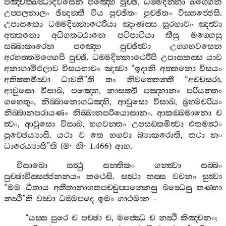
පඤ‍්චක‍්ඛන්‍ධාදිවසෙන
පඤ‍්හෙ
පුච‍්ඡි
,
ධම‍්මදින‍්නා
ඛග‍්ගෙන
උප‍්පලනාලං
ඡින්‍දන‍්තී
විය
පුච‍්ඡිතං
පුච‍්ඡිතං
විස‍්සජ‍්ජෙසි
.
උපාසකො
ධම‍්මදින‍්නාථෙරියා
ඤාණස‍්ස
සූරභාවං
ඤත්‍වා
අත‍්තනො
අධිගතට‍්ඨානෙ
පටිපාටියා
තීසු
මග‍්ගෙසු
සබ‍්බාකාරෙන
පඤ‍්හෙ
පුච‍්ඡිත්‍වා
උග‍්ගහවසෙන
අරහත‍්තමග‍්ගෙපි
පුච‍්ඡි
.
ධම‍්මදින‍්නාථෙරීපි
උපාසකස‍්ස
යාව
අනාගාමිඵලාව
විසයභාවං
ඤත්‍වා
“
ඉදානි
අත‍්තනො
විසයං
අතික‍්කමිත්‍වා
ධාවතී
”
ති
තං
නිවත‍්තෙන‍්තී
“
අච‍්චසරා
,
ආවුසො
විසාඛ
,
පඤ‍්හෙ
,
නාසක‍්ඛි
පඤ‍්හානං
පරියන‍්තං
ගහෙතුං
,
නිබ‍්බානොගධඤ‍්හි
,
ආවුසො
විසාඛ
,
බ්‍රහ‍්මචරියං
නිබ‍්බානපරායණං
නිබ‍්බානපරියොසානං
.
ආකඞ‍්ඛමානො
ච
ත්‍වං
,
ආවුසො
විසාඛ
,
භගවන‍්තං
උපසඞ‍්කමිත්‍වා
එතමත්‍ථං
පුච‍්ඡෙය්‍යාසි
.
යථා
ච
තෙ
භගවා
බ්‍යාකරොති
,
තථා
නං
ධාරෙය්‍යාසී
”
ති
(
ම
·
නි
· 1.466)
ආහ
.
විසාඛො
සත්‍ථු
සන‍්තිකං
ගන‍්ත්‍වා
සබ‍්බං
පුච‍්ඡාවිස‍්සජ‍්ජනනයං
කථෙසි
.
සත්‍ථා
තස‍්ස
වචනං
සුත්‍වා
“
මම
ධීතාය
අතීතානාගතපච‍්චුප‍්පන‍්නෙසු
ඛන්‍ධෙසු
තණ‍්හා
නත්‍ථී
”
ති
වත්‍වා
ධම‍්මපදෙ
ඉමං
ගාථමාහ
–
“
යස‍්ස
පුරෙ
ච
පච‍්ඡා
ච
,
මජ‍්ඣෙ
ච
නත්‍ථි
කිඤ‍්චනං
;