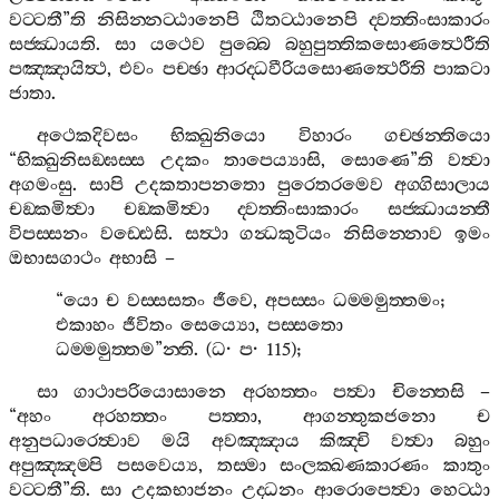
වට‍්ටතී
”
ති
නිසින‍්නට‍්ඨානෙපි
ඨිතට‍්ඨානෙපි
ද‍්වත‍්තිංසාකාරං
සජ‍්ඣායති
.
සා
යථෙව
පුබ‍්බෙ
බහුපුත‍්තිකසොණත්‍ථෙරීති
පඤ‍්ඤායිත්‍ථ
,
එවං
පච‍්ඡා
ආරද‍්ධවීරියසොණත්‍ථෙරීති
පාකටා
ජාතා
.
අථෙකදිවසං
භික‍්ඛුනියො
විහාරං
ගච‍්ඡන‍්තියො
“
භික‍්ඛුනිසඞ‍්ඝස‍්ස
උදකං
තාපෙය්‍යාසි
,
සොණෙ
”
ති
වත්‍වා
අගමංසු
.
සාපි
උදකතාපනතො
පුරෙතරමෙව
අග‍්ගිසාලාය
චඞ‍්කමිත්‍වා
චඞ‍්කමිත්‍වා
ද‍්වත‍්තිංසාකාරං
සජ‍්ඣායන‍්තී
විපස‍්සනං
වඩ‍්ඪෙසි
.
සත්‍ථා
ගන්‍ධකුටියං
නිසින‍්නොව
ඉමං
ඔභාසගාථං
අභාසි
–
“
යො
ච
වස‍්සසතං
ජීවෙ
,
අපස‍්සං
ධම‍්මමුත‍්තමං
;
එකාහං
ජීවිතං
සෙය්‍යො
,
පස‍්සතො
ධම‍්මමුත‍්තම
”
න‍්ති
. (
ධ
·
ප
· 115);
සා
ගාථාපරියොසානෙ
අරහත‍්තං
පත්‍වා
චින‍්තෙසි
–
“
අහං
අරහත‍්තං
පත‍්තා
,
ආගන‍්තුකජනො
ච
අනුපධාරෙත්‍වාව
මයි
අවඤ‍්ඤාය
කිඤ‍්චි
වත්‍වා
බහුං
අපුඤ‍්ඤම‍්පි
පසවෙය්‍ය
,
තස‍්මා
සංලක‍්ඛණකාරණං
කාතුං
වට‍්ටතී
”
ති
.
සා
උදකභාජනං
උද‍්ධනං
ආරොපෙත්‍වා
හෙට‍්ඨා