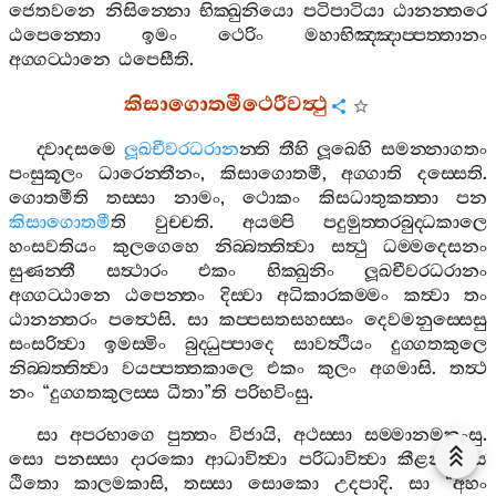
ජෙතවනෙ
නිසින‍්නො
භික‍්ඛුනියො
පටිපාටියා
ඨානන‍්තරෙ
ඨපෙන‍්තො
ඉමං
ථෙරිං
මහාභිඤ‍්ඤාප‍්පත‍්තානං
අග‍්ගට‍්ඨානෙ
ඨපෙසීති
.
කිසාගොතමීථෙරීවත්‍ථු
ද‍්වාදසමෙ
ලූඛචීවරධරාන
න‍්ති
තීහි
ලූඛෙහි
සමන‍්නාගතං
පංසුකූලං
ධාරෙන‍්තීනං
,
කිසාගොතමී
,
අග‍්ගාති
දස‍්සෙති
.
ගොතමීති
තස‍්සා
නාමං
,
ථොකං
කිසධාතුකත‍්තා
පන
කිසාගොතමී
ති
වුච‍්චති
.
අයම‍්පි
පදුමුත‍්තරබුද‍්ධකාලෙ
හංසවතියං
කුලගෙහෙ
නිබ‍්බත‍්තිත්‍වා
සත්‍ථු
ධම‍්මදෙසනං
සුණන‍්තී
සත්‍ථාරං
එකං
භික‍්ඛුනිං
ලූඛචීවරධරානං
අග‍්ගට‍්ඨානෙ
ඨපෙන‍්තං
දිස‍්වා
අධිකාරකම‍්මං
කත්‍වා
තං
ඨානන‍්තරං
පත්‍ථෙසි
.
සා
කප‍්පසතසහස‍්සං
දෙවමනුස‍්සෙසු
සංසරිත්‍වා
ඉමස‍්මිං
බුද‍්ධුප‍්පාදෙ
සාවත්‍ථියං
දුග‍්ගතකුලෙ
නිබ‍්බත‍්තිත්‍වා
වයප‍්පත‍්තකාලෙ
එකං
කුලං
අගමාසි
.
තත්‍ථ
නං
“
දුග‍්ගතකුලස‍්ස
ධීතා
”
ති
පරිභවිංසු
.
සා
අපරභාගෙ
පුත‍්තං
විජායි
,
අථස‍්සා
සම‍්මානමකංසු
.
සො
පනස‍්සා
දාරකො
ආධාවිත්‍වා
පරිධාවිත්‍වා
කීළනවයෙ
ඨිතො
කාලමකාසි
,
තස‍්සා
සොකො
උදපාදි
.
සා
“
අහං