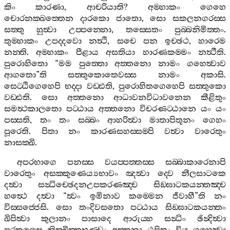
කිං
කාරණා
,
ආචරියාති
?
අම‍්හාකං
ගෙහෙ
චොරනක‍්ඛත‍්තෙන
දාරකො
ජාතො
,
සො
සකලනගරස‍්ස
සත‍්තු
හුත්‍වා
උප‍්පන‍්නො
,
තස‍්සෙතං
පුබ‍්බනිමිත‍්තං
.
තුම‍්හාකං
උපද‍්දවො
නත්‍ථි
,
සචෙ
පන
ඉච‍්ඡථ
,
හාරෙම
නන‍්ති
.
අම‍්හාකං
පීළාය
අසතියා
හාරණකම‍්මං
නත්‍ථීති
.
පුරොහිතො
“
මම
පුත‍්තො
අත‍්තනො
නාමං
ගහෙත්‍වාව
ආගතො
”
ති
සත‍්තුකොතෙවස‍්ස
නාමං
අකාසි
.
සෙට‍්ඨිගෙහෙපි
භද‍්දා
වඩ‍්ඪති
,
පුරොහිතගෙහෙපි
සත‍්තුකො
වඩ‍්ඪති
.
සො
අත‍්තනො
ආධාවනවිධාවනෙන
කීළිතුං
සමත්‍ථකාලතො
පට‍්ඨාය
අත‍්තනො
විචරණට‍්ඨානෙ
යං
යං
පස‍්සති
,
තං
තං
සබ‍්බං
ආහරිත්‍වා
මාතාපිතූනං
ගෙහං
පූරෙති
.
පිතා
නං
කාරණසහස‍්සම‍්පි
වත්‍වා
වාරෙතුං
නාසක‍්ඛි
.
අපරභාගෙ
පනස‍්ස
වයප‍්පත‍්තස‍්ස
සබ‍්බාකාරෙනාපි
වාරෙතුං
අසක‍්කුණෙය්‍යභාවං
ඤත්‍වා
ද‍්වෙ
නීලසාටකෙ
දත්‍වා
සන්‍ධිච‍්ඡෙදනඋපකරණඤ‍්ච
සිඞ‍්ඝාටකයන‍්තඤ‍්ච
හත්‍ථෙ
දත්‍වා
“
ත්‍වං
ඉමිනාව
කම‍්මෙන
ජීවාහී
”
ති
නං
විස‍්සජ‍්ජෙසි
.
සො
තංදිවසතො
පට‍්ඨාය
සිඞ‍්ඝාටකයන‍්තං
ඛිපිත්‍වා
කුලානං
පාසාදෙ
ආරුය‍්හ
සන්‍ධිං
ඡින්‍දිත්‍වා