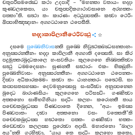
චතුපරිසමජ‍්ඣෙ
කථා
උදපාදි
– “
මහන‍්තා
වතායං
භද‍්දා
කුණ‍්ඩලකෙසා
,
යා
චතුප‍්පදිකගාථාවසානෙ
අරහත‍්තං
පත‍්තා
”
ති
.
සත්‍ථා
තං
කාරණං
අට‍්ඨුප‍්පත‍්තිං
කත්‍වා
ථෙරිං
ඛිප‍්පාභිඤ‍්ඤානං
අග‍්ගට‍්ඨානෙ
ඨපෙසීති
.
භද‍්දාකාපිලානීථෙරීවත්‍ථු
දසමෙ
පුබ‍්බෙනිවාස
න‍්ති
පුබ‍්බෙ
නිවුත්‍ථක‍්ඛන්‍ධසන‍්තානං
අනුස‍්සරන‍්තීනං
භද‍්දා
කාපිලානී
අග‍්ගාති
දස‍්සෙති
.
සා
කිර
පදුමුත‍්තරබුද‍්ධකාලෙ
හංසවතියං
කුලගෙහෙ
නිබ‍්බත‍්තිත්‍වා
සත්‍ථු
ධම‍්මදෙසනං
සුණන‍්තී
සත්‍ථාරං
එකං
භික‍්ඛුනිං
පුබ‍්බෙනිවාසං
අනුස‍්සරන‍්තීනං
අග‍්ගට‍්ඨානෙ
ඨපෙන‍්තං
දිස‍්වා
අධිකාරකම‍්මං
කත්‍වා
තං
ඨානන‍්තරං
පත්‍ථෙසි
.
සා
කප‍්පසතසහස‍්සං
දෙවමනුස‍්සෙසු
සංසරිත්‍වා
අනුප‍්පන‍්නෙ
බුද‍්ධෙ
බාරාණසියං
කුලගෙහෙ
පටිසන්‍ධිං
ගණ‍්හිත්‍වා
අත‍්තනො
සාමිභගිනියා
සද‍්ධිං
කලහං
කරොන‍්තී
තාය
පච‍්චෙකබුද‍්ධස‍්ස
පිණ‍්ඩපාතෙ
දින‍්නෙ
, “
අයං
ඉමස‍්ස
පිණ‍්ඩපාතං
දත්‍වා
අත‍්තනො
වසං
වත‍්තෙතී
”
ති
පච‍්චෙකබුද‍්ධස‍්ස
හත්‍ථතො
පත‍්තං
ගණ‍්හිත්‍වා
භත‍්තං
ඡඩ‍්ඩෙත්‍වා
කලලස‍්ස
පූරෙත්‍වා
අදාසි
.
මහාජනො
“
බාලා
අය
”
න‍්ති
ගරහිත්‍වා
, “
යාය
තෙ
සද‍්ධිං
කලහො
කතො
,