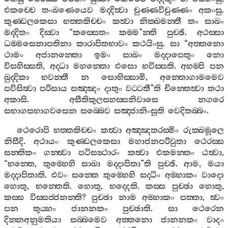
එකච‍්චෙ
තංඛණෙයෙව
මද‍්දිත්‍වා
චුණ‍්ණවිචුණ‍්ණං
අකංසු
.
කුණ‍්ඩලකෙසා
භත‍්තකිච‍්චං
කත්‍වා
නික‍්ඛමන‍්තී
තං
සාඛං
මද‍්දිතං
දිස‍්වා
“
කස‍්සෙතං
කම‍්ම
”
න‍්ති
පුච‍්ඡි
.
අථස‍්සා
ධම‍්මසෙනාපතිනා
කාරාපිතභාවං
කථයිංසු
.
සා
“
අත‍්තනො
ථාමං
අජානන‍්තො
ඉමං
සාඛං
මද‍්දාපෙතුං
නො
විසහිස‍්සති
,
අද‍්ධා
මහන‍්තො
එසො
භවිස‍්සති
.
අහම‍්පි
පන
ඛුද‍්දිකා
භවන‍්තී
න
සොභිස‍්සාමි
,
අන‍්තොගාමමෙව
පවිසිත්‍වා
පරිසාය
සඤ‍්ඤං
දාතුං
වට‍්ටතී
”
ති
චින‍්තෙත්‍වා
තථා
අකාසි
.
අසීතිකුලසහස‍්සනිවාසෙ
නගරෙ
සභාගසභාගවසෙන
සබ‍්බෙව
සඤ‍්ජානිංසූති
වෙදිතබ‍්බං
.
ථෙරොපි
භත‍්තකිච‍්චං
කත්‍වා
අඤ‍්ඤතරස‍්මිං
රුක‍්ඛමූලෙ
නිසීදි
.
අථායං
කුණ‍්ඩලකෙසා
මහාජනපරිවුතා
ථෙරස‍්ස
සන‍්තිකං
ගන‍්ත්‍වා
පටිසන්‍ථාරං
කත්‍වා
එකමන‍්තං
ඨත්‍වා
,
“
භන‍්තෙ
,
තුම‍්හෙහි
සාඛා
මද‍්දාපිතා
”
ති
පුච‍්ඡි
.
ආම
,
මයා
මද‍්දාපිතාති
.
එවං
සන‍්තෙ
තුම‍්හෙහි
සද‍්ධිං
අම‍්හාකං
වාදො
හොතු
,
භන‍්තෙති
.
හොතු
,
භද‍්දෙති
.
කස‍්ස
පුච‍්ඡා
හොතු
,
කස‍්ස
විස‍්සජ‍්ජනන‍්ති
?
පුච‍්ඡා
නාම
අම‍්හාකං
පත‍්තා
,
ත්‍වං
පන
තුය‍්හං
ජානනකං
පුච‍්ඡාති
.
සා
ථෙරෙන
දින‍්නඅනුමතියා
සබ‍්බමෙව
අත‍්තනො
ජානනකං
වාදං