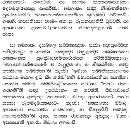
ඨානන‍්තරං
පත්‍ථෙසි
.
සා
තතො
කප‍්පසතසහස‍්සං
දෙවමනුස‍්සෙසු
සංසරිත්‍වා
අම‍්හාකං
සත්‍ථු
නිබ‍්බත‍්තිතො
පුරෙතරමෙව
මහාපජාපතිගොතමියා
කුච‍්ඡිම‍්හි
පටිසන්‍ධිං
ගණ‍්හි
,
නන්‍දාතිස‍්සා
නාමං
අකංසු
.
රූපනන්‍දාතිපි
වුච‍්චති
.
සා
අපරභාගෙ
උත‍්තමරූපභාවෙන
ජනපදකල්‍යාණී
නාම
ජාතා
.
සා
අම‍්හාකං
දසබලෙ
සබ‍්බඤ‍්ඤුතං
පත්‍වා
අනුපුබ‍්බෙන
කපිලවත්‍ථුං
ආගන‍්ත්‍වා
නන්‍දඤ‍්ච
රාහුලඤ‍්ච
පබ‍්බාජෙත්‍වා
පක‍්කන‍්තෙ
සුද‍්ධොදනමහාරාජස‍්ස
පරිනිබ‍්බුතකාලෙ
“
මහාපජාපතිගොතමී
ච
රාහුලමාතා
ච
නික‍්ඛමිත්‍වා
සත්‍ථු
සන‍්තිකෙ
පබ‍්බජිතා
”
ති
ඤත්‍වා
“
ඉමාසං
පබ‍්බජිතකාලතො
පට‍්ඨාය
මය‍්හං
ඉධ
කිං
කම‍්ම
”
න‍්ති
මහාපජාපතියා
සන‍්තිකං
ගන‍්ත්‍වා
පබ‍්බජි
.
පබ‍්බජිතදිවසතො
පට‍්ඨාය
“
සත්‍ථා
රූපං
ගරහතී
”
ති
සත්‍ථු
උපට‍්ඨානං
න
ගච‍්ඡති
,
ඔවාදවාරෙ
සම‍්පත‍්තෙ
අඤ‍්ඤං
පෙසෙත්‍වා
ඔවාදං
ආහරාපෙති
.
සත්‍ථා
තස‍්සා
රූපමදමත‍්තභාවං
ඤත්‍වා
“
අත‍්තනො
ඔවාදං
අත‍්තනාව
ආගන‍්ත්‍වා
ගණ‍්හන‍්තු
,
න
භික‍්ඛුනීහි
අඤ‍්ඤා
පෙසෙතබ‍්බා
”
ති
ආහ
.
තතො
රූපනන්‍දා
අඤ‍්ඤං
මග‍්ගං
අපස‍්සන‍්තී
අකාමා
ඔවාදං
අගමාසි
.