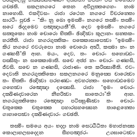
පරකුලෙසු
නික‍්ඛිත‍්තභණ‍්ඩං
අත‍්තනා
ඨපිතං
විය
ගහෙත්‍වා
ගච‍්ඡති
.
සකලනගරෙ
තෙන
අවිලුත‍්තගෙහං
නාම
නාහොසි
.
එකදිවසං
රාජා
රථෙන
නගරෙ
විචරන‍්තො
සාරථිං
පුච‍්ඡි
– “
කිං
නු
ඛො
ඉමස‍්මිං
නගරෙ
තස‍්මිං
තස‍්මිං
ඝරෙ
ඡිද‍්දමෙව
පඤ‍්ඤායතී
”
ති
.
දෙව
ඉමස‍්මිං
නගරෙ
සත‍්තුකො
නාම
චොරො
භිත‍්තිං
ඡින්‍දිත්‍වා
කුලානං
සන‍්තකං
හරතීති
.
රාජා
නගරගුත‍්තිකං
පක‍්කොසාපෙත්‍වා
“
ඉමස‍්මිං
කිර
නගරෙ
එවරූපො
නාම
චොරො
අත්‍ථි
,
කස‍්මා
නං
න
ගණ‍්හසී
”
ති
ආහ
.
මයං
,
දෙව
,
තං
චොරං
සහොඩ‍්ඪං
පස‍්සිතුං
න
සක‍්කොමාති
.
සචෙ
අජ‍්ජ
නං
චොරං
ගණ‍්හසි
,
ජීවසි
.
සචෙ
න
ගණ‍්හසි
,
රාජාණං
තෙ
කරිස‍්සාමීති
.
එවං
දෙවාති
නගරගුත‍්තිකො
සකලනගරෙ
මනුස‍්සෙ
චාරෙත්‍වා
තං
භිත‍්තිං
ඡින්‍දිත්‍වා
පරභණ‍්ඩං
අවහරන‍්තං
සහොඩ‍්ඪමෙව
ගහෙත්‍වා
රඤ‍්ඤො
දස‍්සෙසි
.
රාජා
“
ඉමං
චොරං
දක‍්ඛිණද‍්වාරෙන
නීහරිත්‍වා
ඝාතෙථා
”
ති
ආහ
.
නගරගුත‍්තිකො
රඤ‍්ඤො
පටිස‍්සුණිත්‍වා
තං
චොරං
චතුක‍්කෙ
චතුක‍්කෙ
පහාරසහස‍්සෙන
තාළෙන‍්තො
ගාහාපෙත්‍වා
දක‍්ඛිණද‍්වාරං
ගච‍්ඡති
.
තස‍්මිං
සමයෙ
අයං
භද‍්දා
නාම
සෙට‍්ඨිධීතා
මහාජනස‍්ස
කොලාහලසද‍්දෙන
සීහපඤ‍්ජරං
උග‍්ඝාටෙත්‍වා