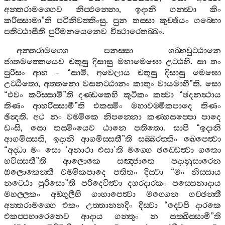
අන‍්තරාමග‍්ගෙව
නිප‍්ඵන‍්නො
,
ඉදානි
ගන‍්ත්‍වා
කිං
කරිස‍්සාමා
”
ති
පටිනිවත‍්තිංසු
.
පුන
තස‍්සා
කුච‍්ඡියං
ගබ‍්භො
පතිට‍්ඨාසීති
පුරිමනයෙනෙව
විත්‍ථාරෙතබ‍්බං
.
අන‍්තරාමග‍්ගෙ
පනස‍්සා
ගබ‍්භවුට‍්ඨානෙ
ජාතමත‍්තෙයෙව
චතූසු
දිසාසු
මහාමෙඝො
උට‍්ඨහි
.
සා
තං
පුරිසං
ආහ
– “
සාමි
,
අවෙලාය
චතූසු
දිසාසු
මෙඝො
උට‍්ඨිතො
,
අත‍්තනො
වසනට‍්ඨානං
කාතුං
වායමාහී
”
ති
.
සො
“
එවං
කරිස‍්සාමී
”
ති
දණ‍්ඩකෙහි
කුටිකං
කත්‍වා
“
ඡදනත්‍ථාය
තිණං
ආහරිස‍්සාමී
”
ති
එකස‍්මිං
මහාවම‍්මිකපාදෙ
තිණං
ඡින්‍දති
.
අථ
නං
වම‍්මිකෙ
නිපන‍්නො
කණ‍්හසප‍්පො
පාදෙ
ඩංසි
,
සො
තස‍්මිංයෙව
ඨානෙ
පතිතො
.
සාපි
“
ඉදානි
ආගමිස‍්සති
,
ඉදානි
ආගමිස‍්සතී
”
ති
සබ‍්බරත‍්තිං
ඛෙපෙත්‍වා
“
අද‍්ධා
මං
සො
‘
අනාථා
එසා
’
ති
මග‍්ගෙ
ඡඩ‍්ඩෙත්‍වා
ගතො
භවිස‍්සතී
”
ති
ආලොකෙ
සඤ‍්ජාතෙ
පදානුසාරෙන
ඔලොකෙන‍්තී
වම‍්මිකපාදෙ
පතිතං
දිස‍්වා
“
මං
නිස‍්සාය
නට‍්ඨො
පුරිසො
”
ති
පරිදෙවිත්‍වා
දහරදාරකං
පස‍්සෙනාදාය
මහල‍්ලකං
අඞ‍්ගුලීහි
ගාහාපෙත්‍වා
මග‍්ගෙන
ගච‍්ඡන‍්තී
අන‍්තරාමග‍්ගෙ
එකං
උත‍්තානනදිං
දිස‍්වා
“
ද‍්වෙපි
දාරකෙ
එකප‍්පහාරෙනෙව
ආදාය
ගන‍්තුං
න
සක‍්ඛිස‍්සාමී
”
ති