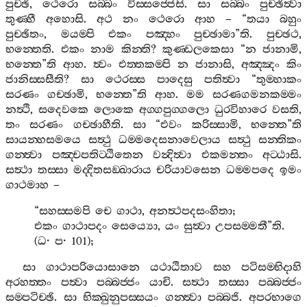
පුච‍්ඡි
,
ථෙරො
සබ‍්බං
විස‍්සජ‍්ජෙසි
.
සා
සබ‍්බං
පුච‍්ඡිත්‍වා
තුණ‍්හී
අහොසි
.
අථ
නං
ථෙරො
ආහ
– “
තයා
බහුං
පුච‍්ඡිතං
,
මයම‍්පි
එකං
පඤ‍්හං
පුච‍්ඡාමා
”
ති
.
පුච‍්ඡථ
,
භන‍්තෙති
.
එකං
නාම
කින‍්ති
?
කුණ‍්ඩලකෙසා
“
න
ජානාමි
,
භන‍්තෙ
”
ති
ආහ
.
ත්‍වං
එත‍්තකම‍්පි
න
ජානාසි
,
අඤ‍්ඤං
කිං
ජානිස‍්සසීති
?
සා
ථෙරස‍්ස
පාදෙසු
පතිත්‍වා
“
තුම‍්හාකං
සරණං
ගච‍්ඡාමි
,
භන‍්තෙ
”
ති
ආහ
.
මම
සරණගමනකම‍්මං
නත්‍ථි
,
සදෙවකෙ
ලොකෙ
අග‍්ගපුග‍්ගලො
ධුරවිහාරෙ
වසති
,
තං
සරණං
ගච‍්ඡාහීති
.
සා
“
එවං
කරිස‍්සාමි
,
භන‍්තෙ
”
ති
සායන‍්හසමයෙ
සත්‍ථු
ධම‍්මදෙසනාවෙලාය
සත්‍ථු
සන‍්තිකං
ගන‍්ත්‍වා
පඤ‍්චපතිට‍්ඨිතෙන
වන්‍දිත්‍වා
එකමන‍්තං
අට‍්ඨාසි
.
සත්‍ථා
තස‍්සා
මද‍්දිතසඞ‍්ඛාරාය
චරියාවසෙන
ධම‍්මපදෙ
ඉමං
ගාථමාහ
–
“
සහස‍්සමපි
චෙ
ගාථා
,
අනත්‍ථපදසංහිතා
;
එකං
ගාථාපදං
සෙය්‍යො
,
යං
සුත්‍වා
උපසම‍්මතී
”
ති
.
(
ධ
·
ප
· 101);
සා
ගාථාපරියොසානෙ
යථාඨිතාව
සහ
පටිසම‍්භිදාහි
අරහත‍්තං
පත්‍වා
පබ‍්බජ‍්ජං
යාචි
.
සත්‍ථා
තස‍්සා
පබ‍්බජ‍්ජං
සම‍්පටිච‍්ඡි
.
සා
භික‍්ඛුනුපස‍්සයං
ගන‍්ත්‍වා
පබ‍්බජි
.
අපරභාගෙ