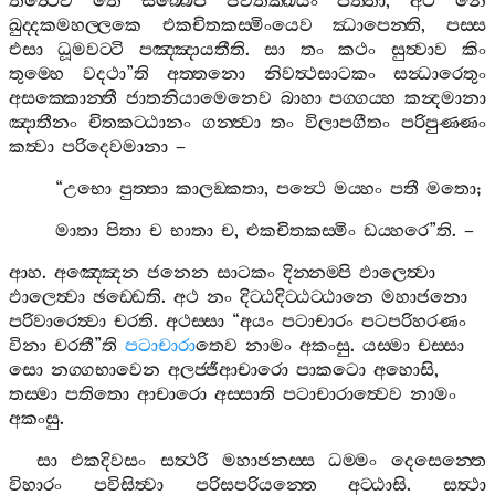
තත්‍ථෙව
තෙ
සබ‍්බෙපි
ජීවිතක‍්ඛයං
පත‍්තා
,
අථ
නෙ
ඛුද‍්දකමහල‍්ලකෙ
එකචිතකස‍්මිංයෙව
ඣාපෙන‍්ති
,
පස‍්ස
එසා
ධූමවට‍්ටි
පඤ‍්ඤායතීති
.
සා
තං
කථං
සුත්‍වාව
කිං
තුම‍්හෙ
වදථා
”
ති
අත‍්තනො
නිවත්‍ථසාටකං
සන්‍ධාරෙතුං
අසක‍්කොන‍්තී
ජාතනියාමෙනෙව
බාහා
පග‍්ගය‍්හ
කන්‍දමානා
ඤාතීනං
චිතකට‍්ඨානං
ගන‍්ත්‍වා
තං
විලාපගීතං
පරිපුණ‍්ණං
කත්‍වා
පරිදෙවමානා
–
“
උභො
පුත‍්තා
කාලඞ‍්කතා
,
පන්‍ථෙ
මය‍්හං
පතී
මතො
;
මාතා
පිතා
ච
භාතා
ච
,
එකචිතකස‍්මිං
ඩය‍්හරෙ
”
ති
. –
ආහ
.
අඤ‍්ඤෙන
ජනෙන
සාටකං
දින‍්නම‍්පි
ඵාලෙත්‍වා
ඵාලෙත්‍වා
ඡඩ‍්ඩෙති
.
අථ
නං
දිට‍්ඨදිට‍්ඨට‍්ඨානෙ
මහාජනො
පරිවාරෙත්‍වා
චරති
.
අථස‍්සා
“
අයං
පටාචාරං
පටපරිහරණං
විනා
චරතී
”
ති
පටාචාරා
තෙව
නාමං
අකංසු
.
යස‍්මා
චස‍්සා
සො
නග‍්ගභාවෙන
අලජ‍්ජීආචාරො
පාකටො
අහොසි
,
තස‍්මා
පතිතො
ආචාරො
අස‍්සාති
පටාචාරාත්‍වෙව
නාමං
අකංසු
.
සා
එකදිවසං
සත්‍ථරි
මහාජනස‍්ස
ධම‍්මං
දෙසෙන‍්තෙ
විහාරං
පවිසිත්‍වා
පරිසපරියන‍්තෙ
අට‍්ඨාසි
.
සත්‍ථා