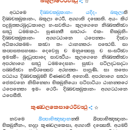
බකුලාථෙරීවත්‍ථු
අට‍්ඨමෙ
දිබ‍්බචක‍්ඛුකානං
යදිදං
බකුලා
ති
දිබ‍්බචක‍්ඛුකානං
,
බකුලා
ථෙරී
,
අග‍්ගාති
දස‍්සෙති
.
අයං
කිර
පදුමුත‍්තරබුද‍්ධකාලෙ
හංසවතියං
කුලගෙහෙ
නිබ‍්බත‍්තිත්‍වා
සත්‍ථු
ධම‍්මකථං
සුණන‍්තී
සත්‍ථාරං
එකං
භික‍්ඛුනිං
දිබ‍්බචක‍්ඛුකානං
අග‍්ගට‍්ඨානෙ
ඨපෙන‍්තං
දිස‍්වා
අධිකාරකම‍්මං
කත්‍වා
තං
ඨානන‍්තරං
පත්‍ථෙසි
.
සා
කප‍්පසතසහස‍්සං
දෙවෙසු
ච
මනුස‍්සෙසු
ච
සංසරිත්‍වා
ඉමස‍්මිං
බුද‍්ධුප‍්පාදෙ
සාවත්‍ථියං
කුලගෙහෙ
නිබ‍්බත‍්තිත්‍වා
අපරභාගෙ
සත්‍ථු
ධම‍්මදෙසනං
සුත්‍වා
පටිලද‍්ධසද‍්ධා
පබ‍්බජිත්‍වා
නචිරස‍්සෙව
අරහත‍්තං
පාපුණි
.
සා
තතො
පට‍්ඨාය
දිබ‍්බචක‍්ඛුම‍්හි
චිණ‍්ණවසී
අහොසි
.
අපරභාගෙ
සත්‍ථා
ජෙතවනෙ
නිසින‍්නො
භික‍්ඛුනියො
පටිපාටියා
ඨානන‍්තරෙ
ඨපෙන‍්තො
ඉමං
ථෙරිං
දිබ‍්බචක‍්ඛුකානං
අග‍්ගට‍්ඨානෙ
ඨපෙසීති
.
කුණ‍්ඩලකෙසාථෙරීවත්‍ථු
නවමෙ
ඛිප‍්පාභිඤ‍්ඤාන
න‍්ති
ඛිප‍්පාභිඤ‍්ඤානං
භික‍්ඛුනීනං
,
භද‍්දා
කුණ‍්ඩලකෙසා
,
අග‍්ගාති
දස‍්සෙති
.
අයම‍්පි