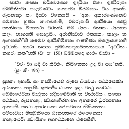
සත්‍ථා
තස‍්සා
චරිතවසෙන
ඉද‍්ධියා
එකං
ඉත්‍ථිරූපං
නිම‍්මිනිත්‍වා
තාලවණ‍්ටං
ගහෙත්‍වා
බීජමානං
විය
අකාසි
.
රූපනන්‍දා
තං
දිස‍්වා
චින‍්තෙසි
– “
අහං
අකාරණෙනෙව
පමත‍්තා
හුත්‍වා
නාගච‍්ඡාමි
,
එවරූපාපි
ඉත්‍ථියො
සත්‍ථු
සන‍්තිකෙ
විස‍්සත්‍ථා
චරන‍්ති
.
මම
රූපං
එතාසං
රූපස‍්ස
කලං
නාග‍්ඝති
සොළසිං
,
අජානිත්‍වාව
එත‍්තකං
කාලං
න
ආගතම‍්හී
”
ති
තමෙව
ඉත්‍ථිනිමිත‍්තං
ගණ‍්හිත්‍වා
ඔලොකෙන‍්තී
අට‍්ඨාසි
.
සත්‍ථා
තස‍්සා
පුබ‍්බහෙතුසම‍්පන‍්නතාය
“
අට‍්ඨීනං
නගරං
කත
”
න‍්ති
(
ධ
·
ප
· 150)
ධම‍්මපදෙ
ගාථං
වත්‍වා
–
“
චරං
වා
යදි
වා
තිට‍්ඨං
,
නිසින‍්නො
උද
වා
සය
”
න‍්ති
.
(
සු
·
නි
· 195) –
සුත‍්තං
අභාසි
.
සා
තස‍්මිංයෙව
රූපෙ
ඛයවයං
පට‍්ඨපෙත්‍වා
අරහත‍්තං
පාපුණි
.
ඉමස‍්මිං
ඨානෙ
ඉදං
වත්‍ථු
හෙට‍්ඨා
ඛෙමාථෙරියා
වත්‍ථුනා
සදිසමෙවාති
න
විත්‍ථාරිතං
.
තතො
පට‍්ඨාය
,
රූපනන්‍දා
,
ඣානාභිරතානං
අන‍්තරෙ
ධුරප‍්පත‍්තා
අහොසි
.
සත්‍ථා
අපරභාගෙ
ජෙතවනෙ
නිසින‍්නො
පටිපාටියා
භික‍්ඛුනියො
ඨානන‍්තරෙ
ඨපෙන‍්තො
නන්‍දාථෙරිං
ඣායීනං
අග‍්ගට‍්ඨානෙ
ඨපෙසීති
.