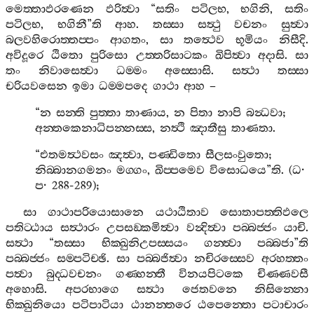
මෙත‍්තාඵරණෙන
ඵරිත්‍වා
“
සතිං
පටිලභ
,
භගිනි
,
සතිං
පටිලභ
,
භගිනී
”
ති
ආහ
.
තස‍්සා
සත්‍ථු
වචනං
සුත්‍වා
බලවහිරොත‍්තප‍්පං
ආගතං
,
සා
තත්‍ථෙව
භූමියං
නිසීදි
.
අවිදූරෙ
ඨිතො
පුරිසො
උත‍්තරිසාටකං
ඛිපිත්‍වා
අදාසි
.
සා
තං
නිවාසෙත්‍වා
ධම‍්මං
අස‍්සොසි
.
සත්‍ථා
තස‍්සා
චරියවසෙන
ඉමා
ධම‍්මපදෙ
ගාථා
ආහ
–
“
න
සන‍්ති
පුත‍්තා
තාණාය
,
න
පිතා
නාපි
බන්‍ධවා
;
අන‍්තකෙනාධිපන‍්නස‍්ස
,
නත්‍ථි
ඤාතීසු
තාණතා
.
“
එතමත්‍ථවසං
ඤත්‍වා
,
පණ‍්ඩිතො
සීලසංවුතො
;
නිබ‍්බානගමනං
මග‍්ගං
,
ඛිප‍්පමෙව
විසොධයෙ
”
ති
. (
ධ
·
ප
· 288-289);
සා
ගාථාපරියොසානෙ
යථාඨිතාව
සොතාපත‍්තිඵලෙ
පතිට‍්ඨාය
සත්‍ථාරං
උපසඞ‍්කමිත්‍වා
වන්‍දිත්‍වා
පබ‍්බජ‍්ජං
යාචි
.
සත්‍ථා
“
තස‍්සා
භික‍්ඛුනිඋපස‍්සයං
ගන‍්ත්‍වා
පබ‍්බජා
”
ති
පබ‍්බජ‍්ජං
සම‍්පටිච‍්ඡි
.
සා
පබ‍්බජිත්‍වා
නචිරස‍්සෙව
අරහත‍්තං
පත්‍වා
බුද‍්ධවචනං
ගණ‍්හන‍්තී
විනයපිටකෙ
චිණ‍්ණවසී
අහොසි
.
අපරභාගෙ
සත්‍ථා
ජෙතවනෙ
නිසින‍්නො
භික‍්ඛුනියො
පටිපාටියා
ඨානන‍්තරෙ
ඨපෙන‍්තො
පටාචාරං