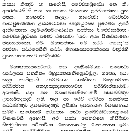
තස‍්සා
කිඤ‍්චි
න
කරොසි
,
පච‍්චෙකබුද‍්ධො
තෙ
කිං
අපරජ‍්ඣතී
”
ති
ආහ
.
සා
තෙසං
වචනෙන
ලජ‍්ජායමානා
පුන
පත‍්තං
ගහෙත්‍වා
කලලං
හාරෙත්‍වා
ධොවිත්‍වා
ගන්‍ධචුණ‍්ණෙන
උබ‍්බට‍්ටෙත්‍වා
චතුමධුරස‍්ස
පූරෙත්‍වා
උපරි
ආසිත‍්තෙන
පදුමගබ‍්භවණ‍්ණෙන
සප‍්පිනා
විජ‍්ජොතමානං
පච‍්චෙකබුද‍්ධස‍්ස
හත්‍ථෙ
ඨපෙත්‍වා
“
යථා
අයං
පිණ‍්ඩපාතො
ඔභාසජාතො
,
එවං
ඔභාසජාතං
මෙ
සරීරං
හොතූ
”
ති
පත්‍ථනං
පට‍්ඨපෙසීති
සබ‍්බං
මහාකස‍්සපත්‍ථෙරස‍්ස
වත්‍ථුම‍්හි
වුත‍්තනයෙනෙව
වෙදිතබ‍්බං
.
මහාකස‍්සපත්‍ථෙරො
පන
දක‍්ඛිණමග‍්ගං
ගහෙත්‍වා
දසබලස‍්ස
සන‍්තිකං
බහුපුත‍්තකනිග්‍රොධමූලං
ගතො
,
අයං
භද‍්දා
කාපිලානී
වාමමග‍්ගං
ගණ‍්හිත්‍වා
මාතුගාමස‍්ස
පබ‍්බජ‍්ජාය
අනනුඤ‍්ඤාතභාවෙන
පරිබ‍්බාජිකාරාමං
අගමාසි
.
යදා
පන
මහාපජාපතිගොතමී
පබ‍්බජ‍්ජඤ‍්ච
උපසම‍්පදඤ‍්ච
ලභි
,
තදා
සා
ථෙරී
ථෙරියා
සන‍්තිකෙ
පබ‍්බජ‍්ජඤ‍්ච
උපසම‍්පදඤ‍්ච
ලභිත්‍වා
අපරභාගෙ
විපස‍්සනාය
කම‍්මං
කරොන‍්තී
අරහත‍්තං
පත්‍වා
පුබ‍්බෙනිවාසඤාණෙ
චිණ‍්ණවසී
අහොසි
.
අථ
සත්‍ථා
ජෙතවනෙ
නිසීදිත්‍වා
භික‍්ඛුනියො
පටිපාටියා
ඨානන‍්තරෙසු
ඨපෙන‍්තො
ඉමං