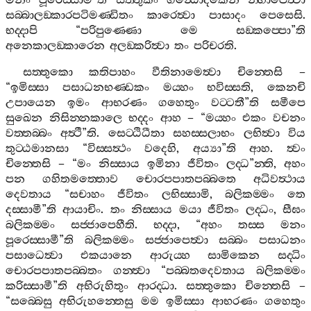
මනං
පූරෙස‍්සාමී
”
ති
සත‍්තුකං
ගන්‍ධොදකෙන
න‍්හාපෙත්‍වා
සබ‍්බාලඞ‍්කාරපටිමණ‍්ඩිතං
කාරෙත්‍වා
පාසාදං
පෙසෙසි
.
භද‍්දාපි
“
පරිපුණ‍්ණො
මෙ
සඞ‍්කප‍්පො
”
ති
අනෙකාලඞ‍්කාරෙන
අලඞ‍්කරිත්‍වා
තං
පරිචරති
.
සත‍්තුකො
කතිපාහං
වීතිනාමෙත්‍වා
චින‍්තෙසි
–
“
ඉමිස‍්සා
පසාධනභණ‍්ඩකං
මය‍්හං
භවිස‍්සති
,
කෙනචි
උපායෙන
ඉමං
ආභරණං
ගහෙතුං
වට‍්ටතී
”
ති
සමීපෙ
සුඛෙන
නිසින‍්නකාලෙ
භද‍්දං
ආහ
– “
මය‍්හං
එකං
වචනං
වත‍්තබ‍්බං
අත්‍ථී
”
ති
.
සෙට‍්ඨිධීතා
සහස‍්සලාභං
ලභිත්‍වා
විය
තුට‍්ඨමානසා
“
විස‍්සත්‍ථං
වදෙහි
,
අය්‍යා
”
ති
ආහ
.
ත්‍වං
චින‍්තෙසි
– “
මං
නිස‍්සාය
ඉමිනා
ජීවිතං
ලද‍්ධ
”
න‍්ති
,
අහං
පන
ගහිතමත‍්තොව
චොරපපාතපබ‍්බතෙ
අධිවත්‍ථාය
දෙවතාය
“
සචාහං
ජීවිතං
ලභිස‍්සාමි
,
බලිකම‍්මං
තෙ
දස‍්සාමී
”
ති
ආයාචිං
.
තං
නිස‍්සාය
මයා
ජීවිතං
ලද‍්ධං
,
සීඝං
බලිකම‍්මං
සජ‍්ජාපෙහීති
.
භද‍්දා
, “
අහං
තස‍්ස
මනං
පූරෙස‍්සාමී
”
ති
බලිකම‍්මං
සජ‍්ජාපෙත්‍වා
සබ‍්බං
පසාධනං
පසාධෙත්‍වා
එකයානෙ
ආරුය‍්හ
සාමිකෙන
සද‍්ධිං
චොරපපාතපබ‍්බතං
ගන‍්ත්‍වා
“
පබ‍්බතදෙවතාය
බලිකම‍්මං
කරිස‍්සාමී
”
ති
අභිරුහිතුං
ආරද‍්ධා
.
සත‍්තුකො
චින‍්තෙසි
–
“
සබ‍්බෙසු
අභිරුහන‍්තෙසු
මම
ඉමිස‍්සා
ආභරණං
ගහෙතුං