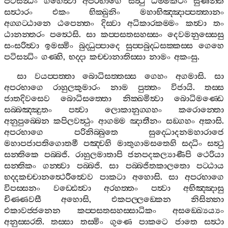
පටිසන්‍ධිං
ගහෙත්‍වා
අපරභාගෙ
සත්‍ථු
ධම‍්මකථං
සුණන‍්තී
සත්‍ථාරං
එකං
භික‍්ඛුනිං
මහාභිඤ‍්ඤාප‍්පත‍්තානං
අග‍්ගට‍්ඨානෙ
ඨපෙන‍්තං
දිස‍්වා
අධිකාරකම‍්මං
කත්‍වා
තං
ඨානන‍්තරං
පත්‍ථෙසි
.
සා
කප‍්පසතසහස‍්සං
දෙවමනුස‍්සෙසු
සංසරිත්‍වා
ඉමස‍්මිං
බුද‍්ධුප‍්පාදෙ
සුප‍්පබුද‍්ධසක‍්කස‍්ස
ගෙහෙ
පටිසන්‍ධිං
ගණ‍්හි
,
භද‍්දා
කච‍්චානාතිස‍්සා
නාමං
අකංසු
.
සා
වයප‍්පත‍්තා
බොධිසත‍්තස‍්ස
ගෙහං
අගමාසි
.
සා
අපරභාගෙ
රාහුලකුමාරං
නාම
පුත‍්තං
විජායි
.
තස‍්ස
ජාතදිවසෙව
බොධිසත‍්තො
නික‍්ඛමිත්‍වා
බොධිමණ‍්ඩෙ
සබ‍්බඤ‍්ඤුතං
පත්‍වා
ලොකානුග‍්ගහං
කරොන‍්තො
අනුපුබ‍්බෙන
කපිලවත්‍ථුං
ආගම‍්ම
ඤාතීනං
සඞ‍්ගහං
අකාසි
.
අපරභාගෙ
පරිනිබ‍්බුතෙ
සුද‍්ධොදනමහාරාජෙ
මහාපජාපතිගොතමී
පඤ‍්චහි
මාතුගාමසතෙහි
සද‍්ධිං
සත්‍ථු
සන‍්තිකෙ
පබ‍්බජි
.
රාහුලමාතාපි
ජනපදකල්‍යාණීපි
ථෙරියා
සන‍්තිකං
ගන‍්ත්‍වා
පබ‍්බජි
.
සා
පබ‍්බජිතකාලතො
පට‍්ඨාය
භද‍්දකච‍්චානත්‍ථෙරීත්‍වෙව
පාකටා
අහොසි
.
සා
අපරභාගෙ
විපස‍්සනං
වඩ‍්ඪෙත්‍වා
අරහත‍්තං
පත්‍වා
අභිඤ‍්ඤාසු
චිණ‍්ණවසී
අහොසි
,
එකපල‍්ලඞ‍්කෙන
නිසින‍්නා
එකාවජ‍්ජනෙන
කප‍්පසතසහස‍්සාධිකං
අසඞ‍්ඛ්‍යෙය්‍යං
අනුස‍්සරති
.
තස‍්සා
තස‍්මිං
ගුණෙ
පාකටෙ
ජාතෙ
සත්‍ථා