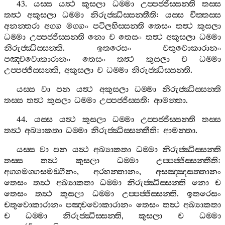
43.
යස‍්ස
යත්‍ථ
කුසලා
ධම‍්මා
උප‍්පජ‍්ජිස‍්සන‍්ති
තස‍්ස
තත්‍ථ
අකුසලා
ධම‍්මා
නිරුජ‍්ඣිස‍්සන‍්තීති
:
යස‍්ස
චිත‍්තස‍්ස
අනන‍්තරා
අග‍්ග
මග‍්ගං
පටිලභිස‍්සන‍්ති
තෙසං
තත්‍ථ
කුසලා
ධම‍්මා
උප‍්පජ‍්ජිස‍්සන‍්ති
නො
ච
තෙසං
තත්‍ථ
අකුසලා
ධම‍්මා
නිරුජ‍්ඣිස‍්සන‍්ති
.
ඉතරෙසං
චතුවොකාරානං
පඤ‍්චවොකාරානං
තෙසං
තත්‍ථ
කුසලා
ච
ධම‍්මා
උප‍්පජ‍්ජිස‍්සන‍්ති
,
අකුසලා
ච
ධම‍්මා
නිරුජ‍්ඣිස‍්සන‍්ති
.
යස‍්ස
වා
පන
යත්‍ථ
අකුසලා
ධම‍්මා
නිරුජ‍්ඣිස‍්සන‍්ති
තස‍්ස
තත්‍ථ
කුසලා
ධම‍්මා
උප‍්පජ‍්ජිස‍්සති
:
ආමන‍්තා
.
44.
යස‍්ස
යත්‍ථ
කුසලා
ධම‍්මා
උප‍්පජ‍්ජිස‍්සන‍්ති
තස‍්ස
තත්‍ථ
අබ්‍යාකතා
ධම‍්මා
නිරුජ‍්ඣිස‍්සන‍්තීති
:
ආමන‍්තා
.
යස‍්ස
වා
පන
යත්‍ථ
අබ්‍යාකතා
ධම‍්මා
නිරුජ‍්ඣිස‍්සන‍්ති
තස‍්ස
තත්‍ථ
කුසලා
ධම‍්මා
උප‍්පජ‍්ජිස‍්සන‍්තීති
:
අග‍්ගමග‍්ගසමඞ‍්ගීනං
,
අරහන‍්තානං
,
අසඤ‍්ඤසත‍්තානං
තෙසං
තත්‍ථ
අබ්‍යාකතා
ධම‍්මා
නිරුජ‍්ඣිස‍්සන‍්ති
නො
ච
තෙසං
තත්‍ථ
කුසලා
ධම‍්මා
උප‍්පජ‍්ජිස‍්සන‍්ති
.
ඉතරෙසං
චතුවොකාරානං
පඤ‍්චවොකාරානං
තෙසං
තත්‍ථ
අබ්‍යාකතා
ච
ධම‍්මා
නිරුජ‍්ඣිස‍්සන‍්ති
,
කුසලා
ච
ධම‍්මා