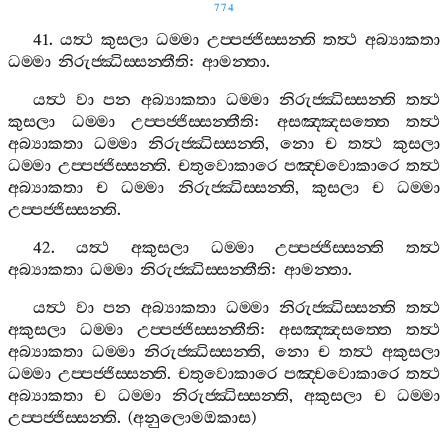
774
41.
යත්‍ථ
කුසලා
ධම‍්මා
උප‍්පජ‍්ජිස‍්සන‍්ති
තත්‍ථ
අබ්‍යාකතා
ධම‍්මා
නිරුජ‍්ඣිස‍්සන‍්තීති
:
ආමන‍්තා
.
යත්‍ථ
වා
පන
අබ්‍යාකතා
ධම‍්මා
නිරුජ‍්ඣිස‍්සන‍්ති
තත්‍ථ
කුසලා
ධම‍්මා
උප‍්පජ‍්ජිස‍්සන‍්තීති
:
අසඤ‍්ඤසත‍්තෙ
තත්‍ථ
අබ්‍යාකතා
ධම‍්මා
නිරුජ‍්ඣිස‍්සන‍්ති
,
නො
ච
තත්‍ථ
කුසලා
ධම‍්මා
උප‍්පජ‍්ජිස‍්සන‍්ති
.
චතුවොකාරෙ
පඤ‍්චවොකාරෙ
තත්‍ථ
අබ්‍යාකතා
ච
ධම‍්මා
නිරුජ‍්ඣිස‍්සන‍්ති
,
කුසලා
ච
ධම‍්මා
උප‍්පජ‍්ජිස‍්සන‍්ති
.
42.
යත්‍ථ
අකුසලා
ධම‍්මා
උප‍්පජ‍්ජිස‍්සන‍්ති
තත්‍ථ
අබ්‍යාකතා
ධම‍්මා
නිරුජ‍්ඣිස‍්සන‍්තීති
:
ආමන‍්තා
.
යත්‍ථ
වා
පන
අබ්‍යාකතා
ධම‍්මා
නිරුජ‍්ඣිස‍්සන‍්ති
තත්‍ථ
අකුසලා
ධම‍්මා
උප‍්පජ‍්ජිස‍්සන‍්තීති
:
අසඤ‍්ඤසත‍්තෙ
තත්‍ථ
අබ්‍යාකතා
ධම‍්මා
නිරුජ‍්ඣිස‍්සන‍්ති
,
නො
ච
තත්‍ථ
අකුසලා
ධම‍්මා
උප‍්පජ‍්ජිස‍්සන‍්ති
.
චතුවොකාරෙ
පඤ‍්චවොකාරෙ
තත්‍ථ
අබ්‍යාකතා
ච
ධම‍්මා
නිරුජ‍්ඣිස‍්සන‍්ති
,
අකුසලා
ච
ධම‍්මා
උප‍්පජ‍්ජිස‍්සන‍්ති
. (
අනුලොමඔකාස
)