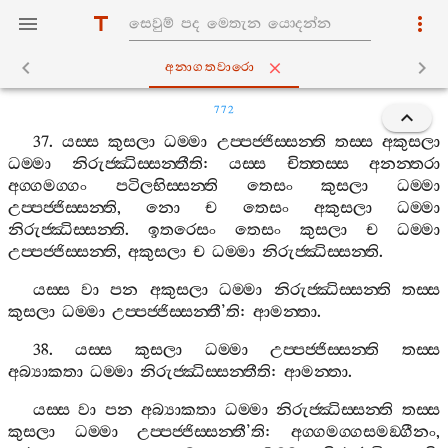
අනාගතවාරො
772
37.
යස‍්ස
කුසලා
ධම‍්මා
උප‍්පජ‍්ජිස‍්සන‍්ති
තස‍්ස
අකුසලා
ධම‍්මා
නිරුජ‍්ඣිස‍්සන‍්තීති
:
යස‍්ස
චිත‍්තස‍්ස
අනන‍්තරා
අග‍්ගමග‍්ගං
පටිලභිස‍්සන‍්ති
තෙසං
කුසලා
ධම‍්මා
උප‍්පජ‍්ජිස‍්සන‍්ති
,
නො
ච
තෙසං
අකුසලා
ධම‍්මා
නිරුජ‍්ඣිස‍්සන‍්ති
.
ඉතරෙසං
තෙසං
කුසලා
ච
ධම‍්මා
උප‍්පජ‍්ජිස‍්සන‍්ති
,
අකුසලා
ච
ධම‍්මා
නිරුජ‍්ඣිස‍්සන‍්ති
.
යස‍්ස
වා
පන
අකුසලා
ධම‍්මා
නිරුජ‍්ඣිස‍්සන‍්ති
තස‍්ස
කුසලා
ධම‍්මා
උප‍්පජ‍්ජිස‍්සන‍්තී
’
ති
:
ආමන‍්තා
.
38.
යස‍්ස
කුසලා
ධම‍්මා
උප‍්පජ‍්ජිස‍්සන‍්ති
තස‍්ස
අබ්‍යාකතා
ධම‍්මා
නිරුජ‍්ඣිස‍්සන‍්තීති
:
ආමන‍්තා
.
යස‍්ස
වා
පන
අබ්‍යාකතා
ධම‍්මා
නිරුජ‍්ඣිස‍්සන‍්ති
තස‍්ස
කුසලා
ධම‍්මා
උප‍්පජ‍්ජිස‍්සන‍්තී
’
ති
:
අග‍්ගමග‍්ගසමඞ‍්ගීනං
,