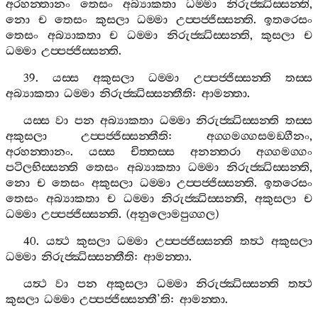
අරහන‍්තානං
තෙසං
අබ්‍යාකතා
ධම‍්මා
නිරුජ‍්ඣිස‍්සන‍්ති
,
නො
ච
තෙසං
කුසලා
ධම‍්මා
උප‍්පජ‍්ජිස‍්සන‍්ති
.
ඉතරෙසං
තෙසං
අබ්‍යාකතා
ච
ධම‍්මා
නිරුජ‍්ඣිස‍්සන‍්ති
,
කුසලා
ච
ධම‍්මා
උප‍්පජ‍්ජිස‍්සන‍්ති
.
39.
යස‍්ස
අකුසලා
ධම‍්මා
උප‍්පජ‍්ජිස‍්සන‍්ති
තස‍්ස
අබ්‍යාකතා
ධම‍්මා
නිරුජ‍්ඣිස‍්සන‍්තීති
:
ආමන‍්තා
.
යස‍්ස
වා
පන
අබ්‍යාකතා
ධම‍්මා
නිරුජ‍්ඣිස‍්සන‍්ති
තස‍්ස
අකුසලා
උප‍්පජ‍්ජිස‍්සන‍්තීති
:
අග‍්ගමග‍්ගසමඞ‍්ගීනං
,
අරහන‍්තානං
.
යස‍්ස
චිත‍්තස‍්ස
අනන‍්තරා
අග‍්ගමග‍්ගං
පටිලභිස‍්සන‍්ති
තෙසං
අබ්‍යාකතා
ධම‍්මා
නිරුජ‍්ඣිස‍්සන‍්ති
,
නො
ච
තෙසං
අකුසලා
ධම‍්මා
උප‍්පජ‍්ජිස‍්සන‍්ති
.
ඉතරෙසං
තෙසං
අබ්‍යාකතා
ච
ධම‍්මා
නිරුජ‍්ඣිස‍්සන‍්ති
,
අකුසලා
ච
ධම‍්මා
උප‍්පජ‍්ජිස‍්සන‍්ති
. (
අනුලොමපුග‍්ගල
)
40.
යත්‍ථ
කුසලා
ධම‍්මා
උප‍්පජ‍්ජිස‍්සන‍්ති
තත්‍ථ
අකුසලා
ධම‍්මා
නිරුජ‍්ඣිස‍්සන‍්තීති
:
ආමන‍්තා
.
යත්‍ථ
වා
පන
අකුසලා
ධම‍්මා
නිරුජ‍්ඣිස‍්සන‍්ති
තත්‍ථ
කුසලා
ධම‍්මා
උප‍්පජ‍්ජිස‍්සන‍්තී
’
ති
:
ආමන‍්තා
.