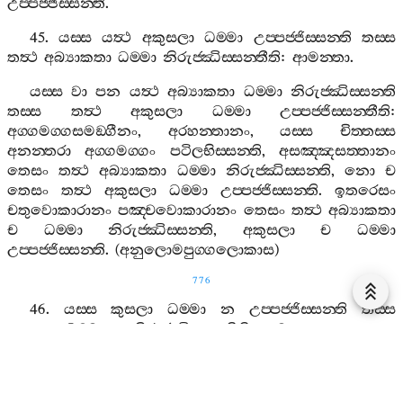
උප‍්පජ‍්ජිස‍්සන‍්ති
.
45.
යස‍්ස
යත්‍ථ
අකුසලා
ධම‍්මා
උප‍්පජ‍්ජිස‍්සන‍්ති
තස‍්ස
තත්‍ථ
අබ්‍යාකතා
ධම‍්මා
නිරුජ‍්ඣිස‍්සන‍්තීති
:
ආමන‍්තා
.
යස‍්ස
වා
පන
යත්‍ථ
අබ්‍යාකතා
ධම‍්මා
නිරුජ‍්ඣිස‍්සන‍්ති
තස‍්ස
තත්‍ථ
අකුසලා
ධම‍්මා
උප‍්පජ‍්ජිස‍්සන‍්තීති
:
අග‍්ගමග‍්ගසමඞ‍්ගීනං
,
අරහන‍්තානං
,
යස‍්ස
චිත‍්තස‍්ස
අනන‍්තරා
අග‍්ගමග‍්ගං
පටිලභිස‍්සන‍්ති
,
අසඤ‍්ඤසත‍්තානං
තෙසං
තත්‍ථ
අබ්‍යාකතා
ධම‍්මා
නිරුජ‍්ඣිස‍්සන‍්ති
,
නො
ච
තෙසං
තත්‍ථ
අකුසලා
ධම‍්මා
උප‍්පජ‍්ජිස‍්සන‍්ති
.
ඉතරෙසං
චතුවොකාරානං
පඤ‍්චවොකාරානං
තෙසං
තත්‍ථ
අබ්‍යාකතා
ච
ධම‍්මා
නිරුජ‍්ඣිස‍්සන‍්ති
,
අකුසලා
ච
ධම‍්මා
උප‍්පජ‍්ජිස‍්සන‍්ති
. (
අනුලොමපුග‍්ගලොකාස
)
776
46.
යස‍්ස
කුසලා
ධම‍්මා
න
උප‍්පජ‍්ජිස‍්සන‍්ති
තස‍්ස
අකුසලා
ධම‍්මා
න
නිරුජ‍්ඣිස‍්සන‍්තීති
:
ආමන‍්තා
.
යස‍්ස
වා
පන
අකුසලා
ධම‍්මා
න
නිරුජ‍්ඣිස‍්සන‍්ති
තස‍්ස
කුසලා
ධම‍්මා
න
උප‍්පජ‍්ජිස‍්සන‍්තීති
:
යස‍්ස
චිත‍්තස‍්ස