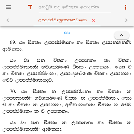
උප‍්පජ‍්ජමානුප‍්පන‍්නවාරො
654
69.
යං
චිත‍්තං
උප‍්පජ‍්ජමානං
තං
චිත‍්තං
උප‍්පන‍්නන‍්ති
:
ආමන‍්තා
.
යං
වා
පන
චිත‍්තං
උප‍්පන‍්නං
තං
චිත‍්තං
උප‍්පජ‍්ජමානන‍්ති
භඞ‍්ගක‍්ඛණෙ
චිත‍්තං
උප‍්පන‍්නං
,
නො
ච
තං
චිත‍්තං
උප‍්පජ‍්ජමානං
,
උප‍්පාදක‍්ඛණෙ
චිත‍්තං
උප‍්පන‍්නං
චෙව
උප‍්පජ‍්ජමානඤ‍්ච
.
70.
යං
චිත‍්තං
න
උප‍්පජ‍්ජමානං
තං
චිත‍්තං
න
උප‍්පන‍්නන‍්ති
:
භඞ‍්ගක‍්ඛණෙ
චිත‍්තං
න
උප‍්පජ‍්ජමානං
,
නො
ච
තං
චිත‍්තං
න
උප‍්පන‍්නං
,
අතීතානාගතං
චිත‍්තං
න
චෙව
උප‍්පජ‍්ජමානං
න
ච
උප‍්පන‍්නං
.
යං
වා
පන
චිත‍්තං
න
උප‍්පන‍්නං
තං
චිත‍්තං
න
උප‍්පජ‍්ජමානන‍්ති
:
ආමන‍්තා
.