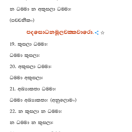
න
ධම‍්මා
න
අකුසලා
ධම‍්මා
:
(
පච‍්චනීකං
)
පදසොධනමූලචක‍්කවාරො
.
19.
කුසලා
ධම‍්මා
:
ධම‍්මා
කුසලා
:
20.
අකුසලා
ධම‍්මා
:
ධම‍්මා
අකුසලා
:
21.
අබ්‍යාකතා
ධම‍්මා
:
ධම‍්මා
අබ්‍යාකතා
: (
අනුලොමං
)
22.
න
කුසලා
න
ධම‍්මා
:
න
ධම‍්මා
න
කුසලා
: