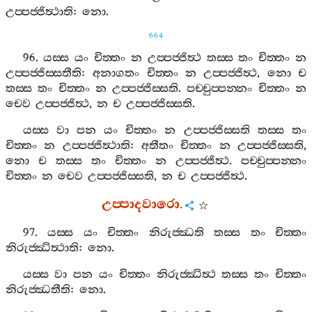
උප‍්පජ‍්ජිත්‍ථාති
:
නො
.
664
96.
යස‍්ස
යං
චිත‍්තං
න
උප‍්පජ‍්ජිත්‍ථ
තස‍්ස
තං
චිත‍්තං
න
උප‍්පජ‍්ජිස‍්සතීති
:
අනාගතං
චිත‍්තං
න
උප‍්පජ‍්ජිත්‍ථ
,
නො
ච
තස‍්ස
තං
චිත‍්තං
න
උප‍්පජ‍්ජිස‍්සති
.
පච‍්චුප‍්පන‍්නං
චිත‍්තං
න
චෙව
උප‍්පජ‍්ජිත්‍ථ
,
න
ච
උප‍්පජ‍්ජිස‍්සති
.
යස‍්ස
වා
පන
යං
චිත‍්තං
න
උප‍්පජ‍්ජිස‍්සති
තස‍්ස
තං
චිත‍්තං
න
උප‍්පජ‍්ජිත්‍ථාති
:
අතීතං
චිත‍්තං
න
උප‍්පජ‍්ජිස‍්සති
,
නො
ච
තස‍්ස
තං
චිත‍්තං
න
උප‍්පජ‍්ජිත්‍ථ
.
පච‍්චුප‍්පන‍්නං
චිත‍්තං
න
චෙව
උප‍්පජ‍්ජිස‍්සති
,
න
ච
උප‍්පජ‍්ජිත්‍ථ
.
උප‍්පාදවාරො
.
97.
යස‍්ස
යං
චිත‍්තං
නිරුජ‍්ඣති
තස‍්ස
තං
චිත‍්තං
නිරුජ‍්ඣිත්‍ථාති
:
නො
.
යස‍්ස
වා
පන
යං
චිත‍්තං
නිරුජ‍්ඣිත්‍ථ
තස‍්ස
තං
චිත‍්තං
නිරුජ‍්ඣතීති
:
නො
.