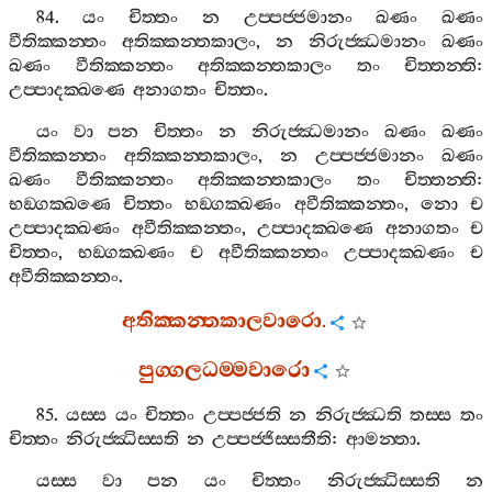
84.
යං
චිත‍්තං
න
උප‍්පජ‍්ජමානං
ඛණං
ඛණං
වීතික‍්කන‍්තං
අතික‍්කන‍්තකාලං
,
න
නිරුජ‍්ඣමානං
ඛණං
ඛණං
වීතික‍්කන‍්තං
අතික‍්කන‍්තකාලං
තං
චිත‍්තන‍්ති
:
උප‍්පාදක‍්ඛණෙ
අනාගතං
චිත‍්තං
.
යං
වා
පන
චිත‍්තං
න
නිරුජ‍්ඣමානං
ඛණං
ඛණං
වීතික‍්කන‍්තං
අතික‍්කන‍්තකාලං
,
න
උප‍්පජ‍්ජමානං
ඛණං
ඛණං
වීතික‍්කන‍්තං
අතික‍්කන‍්තකාලං
තං
චිත‍්තන‍්ති
:
භඞ‍්ගක‍්ඛණෙ
චිත‍්තං
භඞ‍්ගක‍්ඛණං
අවීතික‍්කන‍්තං
,
නො
ච
උප‍්පාදක‍්ඛණං
අවීතික‍්කන‍්තං
,
උප‍්පාදක‍්ඛණෙ
අනාගතං
ච
චිත‍්තං
,
භඞ‍්ගක‍්ඛණං
ච
අවීතික‍්කන‍්තං
උප‍්පාදක‍්ඛණං
ච
අවීතික‍්කන‍්තං
.
අතික‍්කන‍්තකාලවාරො
.
පුග‍්ගලධම‍්මවාරො
85.
යස‍්ස
යං
චිත‍්තං
උප‍්පජ‍්ජති
න
නිරුජ‍්ඣති
තස‍්ස
තං
චිත‍්තං
නිරුජ‍්ඣිස‍්සති
න
උප‍්පජ‍්ජිස‍්සතීති
:
ආමන‍්තා
.
යස‍්ස
වා
පන
යං
චිත‍්තං
නිරුජ‍්ඣිස‍්සති
න