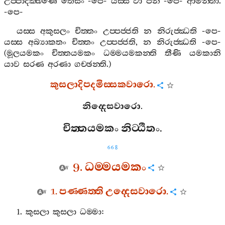
උප‍්පාදක‍්ඛණෙ
තෙසං
-
පෙ
-
යස‍්ස
වා
පන
-
පෙ
-
ආමන‍්තා
.
-
පෙ
-
යස‍්ස
අකුසලං
චිත‍්තං
උප‍්පජ‍්ජති
න
නිරුජ‍්ඣති
-
පෙ
-
යස‍්ස
අබ්‍යාකතං
චිත‍්තං
උප‍්පජ‍්ජති
,
න
නිරුජ‍්ඣති
-
පෙ
-
(
මූලයමකං
චිත‍්තයමකං
ධම‍්මයමකන‍්ති
තීණි
යමකානි
යාව
සරණ
අරණා
ගච‍්ඡන‍්ති
.)
කුසලාදිපදමිස‍්සකවාරො
.
නිද‍්දෙසවාරො
.
චිත‍්තයමකං
නිට‍්ඨිතං
.
668
9.
ධම‍්මයමකං
1.
පණ‍්ණත‍්ති
උද‍්දෙසවාරො
.
1.
කුසලා
කුසලා
ධම‍්මා
: