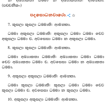
න
අබ්‍යාකතා
ධම‍්මා
න
අබ්‍යාකතාති
:
ආමන‍්තා
.
(
පච‍්චනීකං
)
පදසොධනවාරො
.
7.
කුසලා
කුසලා
ධම‍්මාති
:
ආමන‍්තා
.
ධම‍්මා
අකුසලා
ධම‍්මාති
:
අකුසලා
ධම‍්මා
ධම‍්මා
චෙව
අකුසලා
ධම‍්මා
ච
.
අවසෙසා
ධම‍්මා
න
අකුසලා
ධම‍්මා
.
8.
කුසලා
කුසලා
ධම‍්මාති
:
ආමන‍්තා
.
ධම‍්මා
අබ්‍යාකතා
ධම‍්මාති
:
අබ්‍යාකතා
ධම‍්මා
ධම‍්මා
චෙව
අබ්‍යාකතා
ධම‍්මා
ච
.
අවසෙසා
ධම‍්මා
න
අබ්‍යාකතා
ධම‍්මා
.
9.
අකුසලා
අකුසලා
ධම‍්මාති
:
ආමන‍්තා
.
ධම‍්මා
කුසලා
ධම‍්මාති
:
කුසලා
ධම‍්මා
ධම‍්මා
චෙව
කුසලා
ධම‍්මා
ච
.
අවසෙසා
ධම‍්මා
න
කුසලා
ධම‍්මා
.
10.
අකුසලා
අකුසලා
ධම‍්මාති
:
ආමන‍්තා
.