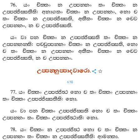
76.
යං
චිත‍්තං
න
උප‍්පන‍්නං
තං
චිත‍්තං
න
උප‍්පජ‍්ජිස‍්සතීති
:
අනාගතං
චිත‍්තං
න
උප‍්පන‍්නං
,
නො
ච
තං
චිත‍්තං
න
උප‍්පජ‍්ජිස‍්සති
,
අතීතං
චිත‍්තං
න
චෙව
උප‍්පන‍්නං
,
න
ච
උප‍්පජ‍්ජිස‍්සති
.
යං
වා
පන
චිත‍්තං
න
උප‍්පජ‍්ජිස‍්සති
තං
චිත‍්තං
න
උප‍්පන‍්නන‍්ති
:
පච‍්චුප‍්පන‍්නං
චිත‍්තං
න
උප‍්පජ‍්ජිස‍්සති
,
නො
ච
තං
චිත‍්තං
න
උප‍්පන‍්නං
අතීතං
චිත‍්තං
න
චෙව
උප‍්පජ‍්ජිස‍්සති
,
න
ච
උප‍්පන‍්නං
.
උප‍්පන‍්නුප‍්පාදවාරො
.
658
77.
යං
චිත‍්තං
උප‍්පජ‍්ජිත්‍ථ
නො
ච
තං
චිත‍්තං
උප‍්පන‍්නං
තං
චිත‍්තං
උප‍්පජ‍්ජිස‍්සතීති
:
නො
.
යං
වා
පන
චිත‍්තං
උප‍්පජ‍්ජිස‍්සති
නො
ච
තං
චිත‍්තං
උප‍්පන‍්නං
තං
චිත‍්තං
උප‍්පජ‍්ජිත්‍ථාති
:
නො
.
78.
යං
චිත‍්තං
න
උප‍්පජ‍්ජිත්‍ථ
නො
ච
තං
චිත‍්තං
න
උප‍්පන‍්නං
තං
චිත‍්තං
න
උප‍්පජ‍්ජිස‍්සතීති
:
ආමන‍්තා
.