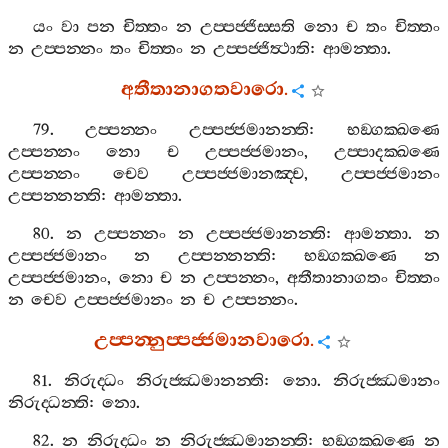
යං
වා
පන
චිත‍්තං
න
උප‍්පජ‍්ජිස‍්සති
නො
ච
තං
චිත‍්තං
න
උප‍්පන‍්නං
තං
චිත‍්තං
න
උප‍්පජ‍්ජිත්‍ථාති
:
ආමන‍්තා
.
අතීතානාගතවාරො
.
79.
උප‍්පන‍්නං
උප‍්පජ‍්ජමානන‍්ති
:
භඞ‍්ගක‍්ඛණෙ
උප‍්පන‍්නං
නො
ච
උප‍්පජ‍්ජමානං
,
උප‍්පාදක‍්ඛණෙ
උප‍්පන‍්නං
චෙව
උප‍්පජ‍්ජමානඤ‍්ච
,
උප‍්පජ‍්ජමානං
උප‍්පන‍්නන‍්ති
:
ආමන‍්තා
.
80.
න
උප‍්පන‍්නං
න
උප‍්පජ‍්ජමානන‍්ති
:
ආමන‍්තා
.
න
උප‍්පජ‍්ජමානං
න
උප‍්පන‍්නන‍්ති
:
භඞ‍්ගක‍්ඛණෙ
න
උප‍්පජ‍්ජමානං
,
නො
ච
න
උප‍්පන‍්නං
,
අතීතානාගතං
චිත‍්තං
න
චෙව
උප‍්පජ‍්ජමානං
න
ච
උප‍්පන‍්නං
.
උප‍්පන‍්නුප‍්පජ‍්ජමානවාරො
.
81.
නිරුද‍්ධං
නිරුජ‍්ඣමානන‍්ති
:
නො
.
නිරුජ‍්ඣමානං
නිරුද‍්ධන‍්ති
:
නො
.
82.
න
නිරුද‍්ධං
න
නිරුජ‍්ඣමානන‍්ති
:
භඞ‍්ගක‍්ඛණෙ
න