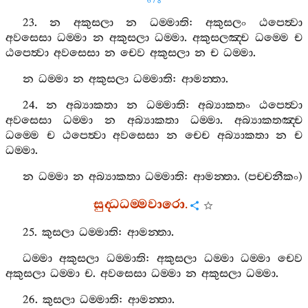
678
23.
න
අකුසලා
න
ධම‍්මාති
:
අකුසලං
ඨපෙත්‍වා
අවසෙසා
ධම‍්මා
න
අකුසලා
ධම‍්මා
.
අකුසලඤ‍්ච
ධම‍්මෙ
ච
ඨපෙත්‍වා
අවසෙසා
න
චෙව
අකුසලා
න
ච
ධම‍්මා
.
න
ධම‍්මා
න
අකුසලා
ධම‍්මාති
:
ආමන‍්තා
.
24.
න
අබ්‍යාකතා
න
ධම‍්මාති
:
අබ්‍යාකතං
ඨපෙත්‍වා
අවසෙසා
ධම‍්මා
න
අබ්‍යාකතා
ධම‍්මා
.
අබ්‍යාකතඤ‍්ච
ධම‍්මෙ
ච
ඨපෙත්‍වා
අවසෙසා
න
චෙච
අබ්‍යාකතා
න
ච
ධම‍්මා
.
න
ධම‍්මා
න
අබ්‍යාකතා
ධම‍්මාති
:
ආමන‍්තා
. (
පච‍්චනීකං
)
සුද‍්ධධම‍්මවාරො
.
25.
කුසලා
ධම‍්මාති
:
ආමන‍්තා
.
ධම‍්මා
අකුසලා
ධම‍්මාති
:
අකුසලා
ධම‍්මා
ධම‍්මා
චෙව
අකුසලා
ධම‍්මා
ච
.
අවසෙසා
ධම‍්මා
න
අකුසලා
ධම‍්මා
.
26.
කුසලා
ධම‍්මාති
:
ආමන‍්තා
.