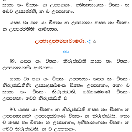
තස‍්ස
තං
චිත‍්තං
න
උප‍්පන‍්නං
.
අතීතානාගතං
චිත‍්තං
න
චෙව
උප‍්පජ‍්ජති
,
න
ච
උප‍්පන‍්නං
.
යස‍්ස
වා
පන
යං
චිත‍්තං
න
උප‍්පන‍්නං
තස‍්ස
තං
චිත‍්තං
න
උප‍්පජ‍්ජතීති
:
ආමන‍්තා
.
උප‍්පාදුප‍්පන‍්නවාරො
.
662
89.
යස‍්ස
යං
චිත‍්තං
නිරුජ‍්ඣති
තස‍්ස
තං
චිත‍්තං
උප‍්පන‍්නන‍්ති
:
ආමන‍්තා
.
යස‍්ස
වා
පන
යං
චිත‍්තං
උප‍්පන‍්නං
තස‍්ස
තං
චිත‍්තං
නිරුජ‍්ඣතීති
:
උප‍්පාදක‍්ඛණෙ
චිත‍්තං
උප‍්පන‍්නං
,
නො
ච
තස‍්ස
තං
චිත‍්තං
නිරුජ‍්ඣති
,
භඞ‍්ගක‍්ඛණෙ
චිත‍්තං
උප‍්පන‍්නං
චෙව
නිරුජ‍්ඣති
ච
90.
යස‍්ස
යං
චිත‍්තං
න
නිරුජ‍්ඣති
තස‍්ස
තං
චිත‍්තං
න
උප‍්පන‍්නන‍්ති
:
උප‍්පාදක‍්ඛණෙ
චිත‍්තං
න
නිරුජ‍්ඣති
,
නො
ච
තස‍්ස
තං
චිත‍්තං
න
උප‍්පන‍්නං
,
අතීතානාගතං
චිත‍්තං
න
චෙව
නිරුජ‍්ඣති
.
න
ච
උප‍්පන‍්නං
.