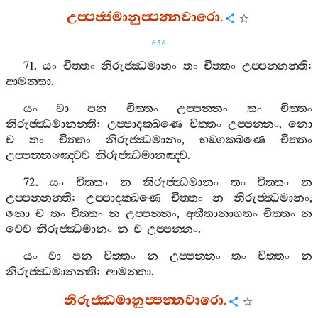
උප‍්පජ‍්ජමානුප‍්පන‍්නවාරො
.
656
71.
යං
චිත‍්තං
නිරුජ‍්ඣමානං
තං
චිත‍්තං
උප‍්පන‍්නන‍්ති
:
ආමන‍්තා
.
යං
වා
පන
චිත‍්තං
උප‍්පන‍්නං
තං
චිත‍්තං
නිරුජ‍්ඣමානන‍්ති
:
උප‍්පාදක‍්ඛණෙ
චිත‍්තං
උප‍්පන‍්නං
,
නො
ච
තං
චිත‍්තං
නිරුජ‍්ඣමානං
,
භඞ‍්ගක‍්ඛණෙ
චිත‍්තං
උප‍්පන‍්නඤ‍්චෙව
නිරුජ‍්ඣමානඤ‍්ච
.
72.
යං
චිත‍්තං
න
නිරුජ‍්ඣමානං
තං
චිත‍්තං
න
උප‍්පන‍්නන‍්ති
:
උප‍්පාදක‍්ඛණෙ
චිත‍්තං
න
නිරුජ‍්ඣමානං
,
නො
ච
තං
චිත‍්තං
න
උප‍්පන‍්නං
,
අතීතානාගතං
චිත‍්තං
න
චෙව
නිරුජ‍්ඣමානං
න
ච
උප‍්පන‍්නං
.
යං
වා
පන
චිත‍්තං
න
උප‍්පන‍්නං
තං
චිත‍්තං
න
නිරුජ‍්ඣමානන‍්ති
:
ආමන‍්තා
.
නිරුජ‍්ඣමානුප‍්පන‍්නවාරො
.