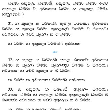
ධම‍්මා
අකුසලා
ධම‍්මාති
:
අකුසලා
ධම‍්මා
ධම‍්මා
චෙව
අකුසලා
ධම‍්මා
ච
.
අවසෙසා
ධම‍්මා
න
අකුසලා
ධම‍්මා
.
(
අනුලොමං
)
31.
න
කුසලා
න
ධම‍්මාති
:
කුසලං
ඨපෙත්‍වා
අවසෙසා
ධම‍්මා
න
කුසලා
ධම‍්මා
.
කුසලඤ‍්ච
ධම‍්මෙ
ච
ඨපෙත්‍වා
අවසෙසා
න
චෙව
කුසලා
න
ච
ධම‍්මා
.
න
ධම‍්මා
න
අකුසලා
ධම‍්මාති
:
ආමන‍්තා
.
680
32.
න
කුසලා
න
ධම‍්මාති
:
කුසලං
ඨපෙත්‍වා
අවසෙසා
ධම‍්මා
න
කුසලා
ධම‍්මා
.
කුසලඤ‍්ච
ධම‍්මෙ
ච
ඨපෙත්‍වා
අවසෙසා
න
චෙව
කුසලා
න
ච
ධම‍්මා
.
න
ධම‍්මා
න
අබ්‍යාකතා
ධම‍්මාති
:
ආමන‍්තා
.
33.
න
අකුසලා
න
ධම‍්මාති
:
අකුසලං
ඨපෙත්‍වා
අවසෙසා
ධම‍්මා
න
අකුසලා
ධම‍්මා
.
අකුසලඤ‍්ච
ධම‍්මෙ
ච
ඨපෙත්‍වා
අවසෙසා
න
චෙව
අකුසලා
න
ච
ධම‍්මා
.
න
ධම‍්මා
න
අකුසලා
ධම‍්මාති
:
ආමන‍්තා
.