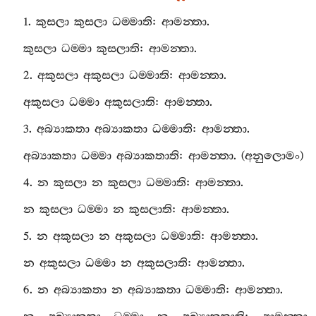
1.
කුසලා
කුසලා
ධම‍්මාති
:
ආමන‍්තා
.
කුසලා
ධම‍්මා
කුසලාති
:
ආමන‍්තා
.
2.
අකුසලා
අකුසලා
ධම‍්මාති
:
ආමන‍්තා
.
අකුසලා
ධම‍්මා
අකුසලාති
:
ආමන‍්තා
.
3.
අබ්‍යාකතා
අබ්‍යාකතා
ධම‍්මාති
:
ආමන‍්තා
.
අබ්‍යාකතා
ධම‍්මා
අබ්‍යාකතාති
:
ආමන‍්තා
. (
අනුලොමං
)
4.
න
කුසලා
න
කුසලා
ධම‍්මාති
:
ආමන‍්තා
.
න
කුසලා
ධම‍්මා
න
කුසලාති
:
ආමන‍්තා
.
5.
න
අකුසලා
න
අකුසලා
ධම‍්මාති
:
ආමන‍්තා
.
න
අකුසලා
ධම‍්මා
න
අකුසලාති
:
ආමන‍්තා
.
6.
න
අබ්‍යාකතා
න
අබ්‍යාකතා
ධම‍්මාති
:
ආමන‍්තා
.