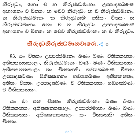
නිරුද‍්ධං
,
නො
ච
න
නිරුජ‍්ඣමානං
,
උප‍්පාදක‍්ඛණෙ
අනාගතං
ච
චිත‍්තං
න
චෙව
නිරුද‍්ධං
න
ච
නිරුජ‍්ඣමානං
,
න
නිරුජ‍්ඣමානං
න
නිරුද‍්ධන‍්ති
:
අතීතං
චිත‍්තං
න
නිරුජ‍්ඣමානං
.
නො
ච
න
නිරුද‍්ධං
,
උප‍්පාදක‍්ඛණෙ
අනාගතං
ච
චිත‍්තං
න
චෙව
නිරුජ‍්ඣමානං
න
ච
නිරුද‍්ධං
.
නිරුද‍්ධනිරුජ‍්ඣමානවාරො
.
83.
යං
චිත‍්තං
උප‍්පජ‍්ජමානං
ඛණං
ඛණං
වීතික‍්කන‍්තං
අතික‍්කන‍්තකාලං
,
නිරුජ‍්ඣමානං
ඛණං
ඛණං
වීතික‍්කන‍්තං
අතික‍්කන‍්තකාලං
තං
චිත‍්තන‍්ති
:
භඞ‍්ගක‍්ඛණෙ
චිත‍්තං
උප‍්පාදක‍්ඛණං
වීතික‍්කන‍්තං
භඞ‍්ගක‍්ඛණං
අතික‍්කන‍්තං
,
අතීතං
චිත‍්තං
උප‍්පාදක‍්ඛණං
ච
වීතික‍්කන‍්තං
භඞ‍්ගක‍්ඛණං
ච
වීතික‍්කන‍්තං
.
යං
වා
පන
චිත‍්තං
නිරුජ‍්ඣමානං
ඛණං
ඛණං
වීතික‍්කන‍්තං
අතික‍්කන‍්තකාලං
,
උප‍්පජ‍්ජමානං
ඛණං
ඛණං
වීතික‍්කන‍්තං
අතික‍්කන‍්තකාලං
තං
චිත‍්තන‍්ති
:
අතීතං
චිත‍්තං
.
660