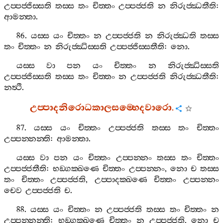
උප‍්පජ‍්ජිස‍්සති
තස‍්ස
තං
චිත‍්තං
උප‍්පජ‍්ජති
න
නිරුජ‍්ඣතීති
:
ආමන‍්තා
.
86.
යස‍්ස
යං
චිත‍්තං
න
උප‍්පජ‍්ජති
න
නිරුජ‍්ඣති
තස‍්ස
තං
චිත‍්තං
න
නිරුජ‍්ඣිස‍්සති
උප‍්පජ‍්ජිස‍්සතීති
:
නො
.
යස‍්ස
වා
පන
යං
චිත‍්තං
න
නිරුජ‍්ඣිස‍්සති
උප‍්පජ‍්ජිස‍්සති
තස‍්ස
තං
චිත‍්තං
න
උප‍්පජ‍්ජති
නිරුජ‍්ඣතීති
:
නත්‍ථි
.
උප‍්පාදනිරොධකාලසම‍්භෙදවාරො
.
87.
යස‍්ස
යං
චිත‍්තං
උප‍්පජ‍්ජති
තස‍්ස
තං
චිත‍්තං
උප‍්පන‍්නන‍්ති
:
ආමන‍්තා
.
යස‍්ස
වා
පන
යං
චිත‍්තං
උප‍්පන‍්නං
තස‍්ස
තං
චිත‍්තං
උප‍්පජ‍්ජතීති
:
භඞ‍්ගක‍්ඛණෙ
චිත‍්තං
උප‍්පන‍්නං
,
නො
ච
තස‍්ස
තං
චිත‍්තං
උප‍්පජ‍්ජති
,
උප‍්පාදක‍්ඛණෙ
චිත‍්තං
උප‍්පන‍්නං
චෙව
උප‍්පජ‍්ජති
ච
.
88.
යස‍්ස
යං
චිත‍්තං
න
උප‍්පජ‍්ජති
තස‍්ස
තං
චිත‍්තං
න
උප‍්පන‍්නන‍්ති
:
භඞ‍්ගක‍්ඛණෙ
චිත‍්තං
න
උප‍්පජ‍්ජති
,
නො
ච