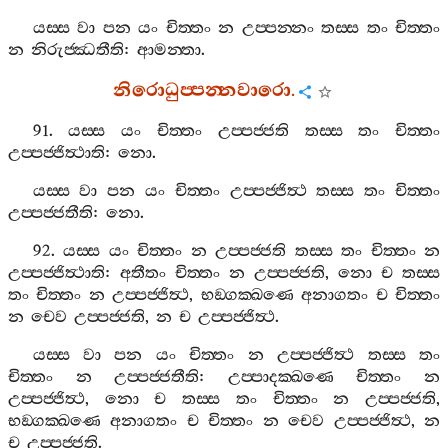
යස‍්ස
වා
පන
යං
චිත‍්තං
න
උප‍්පන‍්නං
තස‍්ස
තං
චිත‍්තං
න
නිරුජ‍්ඣතීති
:
ආමන‍්තා
.
නිරොධුප‍්පන‍්නවාරො
.
91.
යස‍්ස
යං
චිත‍්තං
උප‍්පජ‍්ජති
තස‍්ස
තං
චිත‍්තං
උප‍්පජ‍්ජිත්‍ථාති
:
නො
.
යස‍්ස
වා
පන
යං
චිත‍්තං
උප‍්පජ‍්ජිත්‍ථ
තස‍්ස
තං
චිත‍්තං
උප‍්පජ‍්ජතීති
:
නො
.
92.
යස‍්ස
යං
චිත‍්තං
න
උප‍්පජ‍්ජති
තස‍්ස
තං
චිත‍්තං
න
උප‍්පජ‍්ජිත්‍ථාති
:
අතීතං
චිත‍්තං
න
උප‍්පජ‍්ජති
,
නො
ච
තස‍්ස
තං
චිත‍්තං
න
උප‍්පජ‍්ජිත්‍ථ
,
භඞ‍්ගක‍්ඛණෙ
අනාගතං
ච
චිත‍්තං
න
චෙව
උප‍්පජ‍්ජති
,
න
ච
උප‍්පජ‍්ජිත්‍ථ
.
යස‍්ස
වා
පන
යං
චිත‍්තං
න
උප‍්පජ‍්ජිත්‍ථ
තස‍්ස
තං
චිත‍්තං
න
උප‍්පජ‍්ජතීති
:
උප‍්පාදක‍්ඛණෙ
චිත‍්තං
න
උප‍්පජ‍්ජිත්‍ථ
,
නො
ච
තස‍්ස
තං
චිත‍්තං
න
උප‍්පජ‍්ජති
,
භඞ‍්ගක‍්ඛණෙ
අනාගතං
ච
චිත‍්තං
න
චෙව
උප‍්පජ‍්ජිත්‍ථ
,
න
ච
උප‍්පජ‍්ජති
.