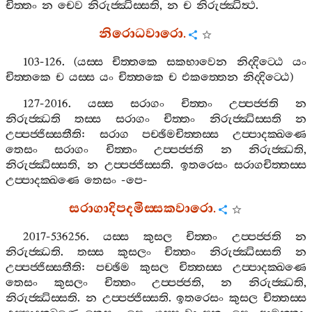
චිත‍්තං
න
චෙව
නිරුජ‍්ඣිස‍්සති
,
න
ච
නිරුජ‍්ඣිත්‍ථ
.
නිරොධවාරො
.
103-126. (
යස‍්ස
චිත‍්තකෙ
සකභාවෙන
නිද‍්දිට‍්ඨෙ
යං
චිත‍්තකෙ
ච
යස‍්ස
යං
චිත‍්තකෙ
ච
එකත‍්තෙන
නිද‍්දිට‍්ඨෙ
)
127-2016.
යස‍්ස
සරාගං
චිත‍්තං
උප‍්පජ‍්ජති
න
නිරුජ‍්ඣති
තස‍්ස
සරාගං
චිත‍්තං
නිරුජ‍්ඣිස‍්සති
න
උප‍්පජ‍්ජිස‍්සතීති
:
සරාග
පච‍්ඡිමචිත‍්තස‍්ස
උප‍්පාදක‍්ඛණෙ
තෙසං
සරාගං
චිත‍්තං
උප‍්පජ‍්ජති
න
නිරුජ‍්ඣති
,
නිරුජ‍්ඣිස‍්සති
,
න
උප‍්පජ‍්ජිස‍්සති
.
ඉතරෙසං
සරාගචිත‍්තස‍්ස
උප‍්පාදක‍්ඛණෙ
තෙසං
-
පෙ
-
සරාගාදිපදමිස‍්සකවාරො
.
2017-536256.
යස‍්ස
කුසල
චිත‍්තං
උප‍්පජ‍්ජති
න
නිරුජ‍්ඣති
.
තස‍්ස
කුසලං
චිත‍්තං
නිරුජ‍්ඣිස‍්සති
න
උප‍්පජ‍්ජිස‍්සතීති
:
පච‍්ඡිම
කුසල
චිත‍්තස‍්ස
උප‍්පාදක‍්ඛණෙ
තෙසං
කුසලං
චිත‍්තං
උප‍්පජ‍්ජති
,
න
නිරුජ‍්ඣති
,
නිරුජ‍්ඣිස‍්සති
.
න
උප‍්පජ‍්ජිස‍්සති
.
ඉතරෙසං
කුසල
චිත‍්තස‍්ස