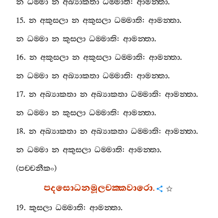
න
ධම‍්මා
න
අබ්‍යාකතා
ධම‍්මාති
:
ආමන‍්තා
.
15.
න
අකුසලා
න
අකුසලා
ධම‍්මාති
:
ආමන‍්තා
.
න
ධම‍්මා
න
කුසලා
ධම‍්මාති
:
ආමන‍්තා
.
16.
න
අකුසලා
න
අකුසලා
ධම‍්මාති
:
ආමන‍්තා
.
න
ධම‍්මා
න
අබ්‍යාකතා
ධම‍්මාති
:
ආමන‍්තා
.
17.
න
අබ්‍යාකතා
න
අබ්‍යාකතා
ධම‍්මාති
:
ආමන‍්තා
.
න
ධම‍්මා
න
කුසලා
ධම‍්මාති
:
ආමන‍්තා
.
18.
න
අබ්‍යාකතා
න
අබ්‍යාකතා
ධම‍්මාති
:
ආමන‍්තා
.
න
ධම‍්මා
න
අකුසලා
ධම‍්මාති
:
ආමන‍්තා
.
(
පච‍්චනීකං
)
පදසොධනමූලචක‍්කවාරො
.
19.
කුසලා
ධම‍්මාති
:
ආමන‍්තා
.