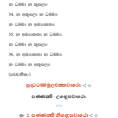
න
ධම‍්මා
න
කුසලා
:
34.
න
අකුසලා
න
ධම‍්මා
:
න
ධම‍්මා
න
අබ්‍යාකතා
:
35.
න
අබ්‍යාකතා
න
ධම‍්මා
:
න
ධම‍්මා
න
කුසලා
:
36.
න
අබ්‍යාකතා
න
ධම‍්මා
:
න
ධම‍්මා
න
අකුසලා
:
(
පච‍්චනීකං
)
සුද‍්ධධම‍්මමූලචක‍්කවාරො
.
පණ‍්ණත‍්ති
-
උද‍්දෙසවාරො
.
674
2.
පණ‍්ණත‍්ති
නිද‍්දෙසවාරො