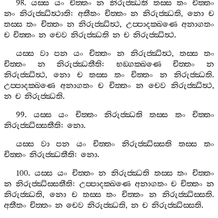
98.
යස‍්ස
යං
චිත‍්තං
න
නිරුජ‍්ඣති
තස‍්ස
තං
චිත‍්තං
නං
නිරුජ‍්ඣිත්‍ථාති
:
අතීතං
චිත‍්තං
න
නිරුජ‍්ඣති
,
නො
ච
තස‍්ස
තං
චිත‍්තං
න
නිරුජ‍්ඣිත්‍ථ
,
උප‍්පාදක‍්ඛණෙ
අනාගතං
ච
චිත‍්තං
න
චෙව
නිරුජ‍්ඣති
න
ච
නිරුජ‍්ඣිත්‍ථ
.
යස‍්ස
වා
පන
යං
චිත‍්තං
න
නිරුජ‍්ඣිත්‍ථ
,
තස‍්ස
තං
චිත‍්තං
න
නිරුජ‍්ඣතීති
:
භඞ‍්ගක‍්ඛණෙ
චිත‍්තං
න
නිරුජ‍්ඣිත්‍ථ
,
නො
ච
තස‍්ස
තං
චිත‍්තං
න
නිරුජ‍්ඣති
.
උප‍්පාදක‍්ඛණෙ
අනාගතං
ච
චිත‍්තං
න
චෙව
නිරුජ‍්ඣිත්‍ථ
,
න
ච
නිරුජ‍්ඣති
.
99.
යස‍්ස
යං
චිත‍්තං
නිරුජ‍්ඣති
තස‍්ස
තං
චිත‍්තං
නිරුජ‍්ඣිස‍්සතීති
:
නො
.
යස‍්ස
වා
පන
යං
චිත‍්තං
නිරුජ‍්ඣිස‍්සති
තස‍්ස
තං
චිත‍්තං
නිරුජ‍්ඣතීති
:
නො
.
100.
යස‍්ස
යං
චිත‍්තං
න
නිරුජ‍්ඣති
තස‍්ස
තං
චිත‍්තං
න
නිරුජ‍්ඣිස‍්සතීති
:
උප‍්පාදක‍්ඛණෙ
අනාගතං
ච
චිත‍්තං
න
නිරුජ‍්ඣති
,
නො
ච
තස‍්ස
තං
චිත‍්තං
න
නිරුජ‍්ඣිස‍්සති
.
අතීතං
චිත‍්තං
න
චෙව
නිරුජ‍්ඣති
,
න
ච
නිරුජ‍්ඣිස‍්සති
.