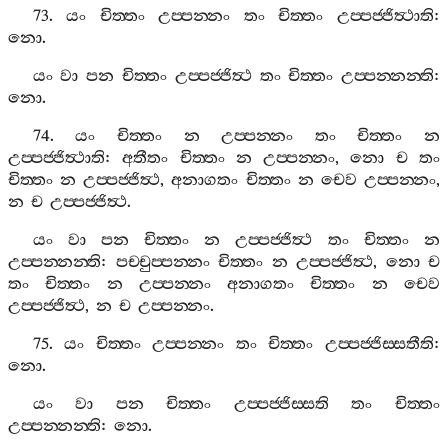
73.
යං
චිත‍්තං
උප‍්පන‍්නං
තං
චිත‍්තං
උප‍්පජ‍්ජිත්‍ථාති
:
නො
.
යං
වා
පන
චිත‍්තං
උප‍්පජ‍්ජිත්‍ථ
තං
චිත‍්තං
උප‍්පන‍්නන‍්ති
:
නො
.
74.
යං
චිත‍්තං
න
උප‍්පන‍්නං
තං
චිත‍්තං
න
උප‍්පජ‍්ජිත්‍ථාති
:
අතීතං
චිත‍්තං
න
උප‍්පන‍්නං
,
නො
ච
තං
චිත‍්තං
න
උප‍්පජ‍්ජිත්‍ථ
,
අනාගතං
චිත‍්තං
න
චෙව
උප‍්පන‍්නං
,
න
ච
උප‍්පජ‍්ජිත්‍ථ
.
යං
වා
පන
චිත‍්තං
න
උප‍්පජ‍්ජිත්‍ථ
තං
චිත‍්තං
න
උප‍්පන‍්නන‍්ති
:
පච‍්චුප‍්පන‍්නං
චිත‍්තං
න
උප‍්පජ‍්ජිත්‍ථ
,
නො
ච
තං
චිත‍්තං
න
උප‍්පන‍්නං
අනාගතං
චිත‍්තං
න
චෙව
උප‍්පජ‍්ජිත්‍ථ
,
න
ච
උප‍්පන‍්නං
.
75.
යං
චිත‍්තං
උප‍්පන‍්නං
තං
චිත‍්තං
උප‍්පජ‍්ජිස‍්සතීති
:
නො
.
යං
වා
පන
චිත‍්තං
උප‍්පජ‍්ජිස‍්සති
තං
චිත‍්තං
උප‍්පන‍්නන‍්ති
:
නො
.