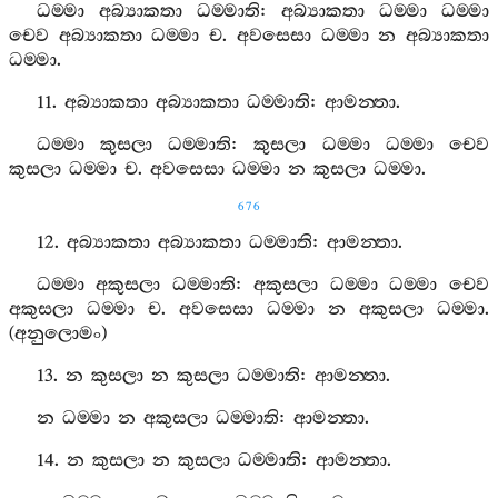
ධම‍්මා
අබ්‍යාකතා
ධම‍්මාති
:
අබ්‍යාකතා
ධම‍්මා
ධම‍්මා
චෙව
අබ්‍යාකතා
ධම‍්මා
ච
.
අවසෙසා
ධම‍්මා
න
අබ්‍යාකතා
ධම‍්මා
.
11.
අබ්‍යාකතා
අබ්‍යාකතා
ධම‍්මාති
:
ආමන‍්තා
.
ධම‍්මා
කුසලා
ධම‍්මාති
:
කුසලා
ධම‍්මා
ධම‍්මා
චෙව
කුසලා
ධම‍්මා
ච
.
අවසෙසා
ධම‍්මා
න
කුසලා
ධම‍්මා
.
676
12.
අබ්‍යාකතා
අබ්‍යාකතා
ධම‍්මාති
:
ආමන‍්තා
.
ධම‍්මා
අකුසලා
ධම‍්මාති
:
අකුසලා
ධම‍්මා
ධම‍්මා
චෙව
අකුසලා
ධම‍්මා
ච
.
අවසෙසා
ධම‍්මා
න
අකුසලා
ධම‍්මා
.
(
අනුලොමං
)
13.
න
කුසලා
න
කුසලා
ධම‍්මාති
:
ආමන‍්තා
.
න
ධම‍්මා
න
අකුසලා
ධම‍්මාති
:
ආමන‍්තා
.
14.
න
කුසලා
න
කුසලා
ධම‍්මාති
:
ආමන‍්තා
.