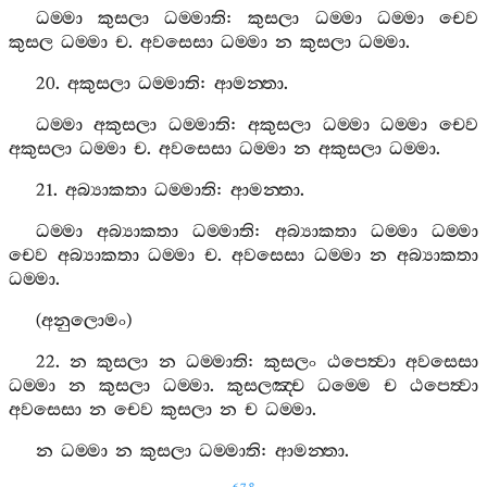
ධම‍්මා
කුසලා
ධම‍්මාති
:
කුසලා
ධම‍්මා
ධම‍්මා
චෙව
කුසල
ධම‍්මා
ච
.
අවසෙසා
ධම‍්මා
න
කුසලා
ධම‍්මා
.
20.
අකුසලා
ධම‍්මාති
:
ආමන‍්තා
.
ධම‍්මා
අකුසලා
ධම‍්මාති
:
අකුසලා
ධම‍්මා
ධම‍්මා
චෙව
අකුසලා
ධම‍්මා
ච
.
අවසෙසා
ධම‍්මා
න
අකුසලා
ධම‍්මා
.
21.
අබ්‍යාකතා
ධම‍්මාති
:
ආමන‍්තා
.
ධම‍්මා
අබ්‍යාකතා
ධම‍්මාති
:
අබ්‍යාකතා
ධම‍්මා
ධම‍්මා
චෙව
අබ්‍යාකතා
ධම‍්මා
ච
.
අවසෙසා
ධම‍්මා
න
අබ්‍යාකතා
ධම‍්මා
.
(
අනුලොමං
)
22.
න
කුසලා
න
ධම‍්මාති
:
කුසලං
ඨපෙත්‍වා
අවසෙසා
ධම‍්මා
න
කුසලා
ධම‍්මා
.
කුසලඤ‍්ච
ධම‍්මෙ
ච
ඨපෙත්‍වා
අවසෙසා
න
චෙව
කුසලා
න
ච
ධම‍්මා
.
න
ධම‍්මා
න
කුසලා
ධම‍්මාති
:
ආමන‍්තා
.