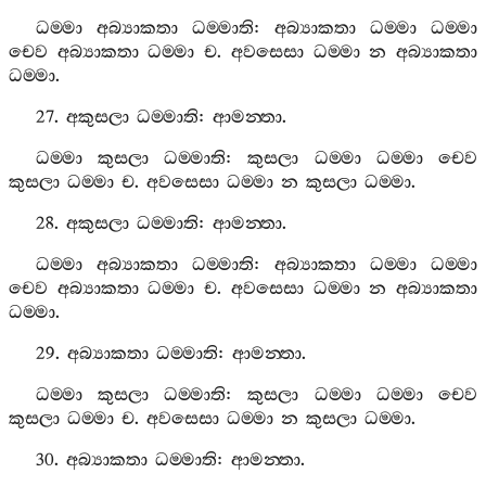
ධම‍්මා
අබ්‍යාකතා
ධම‍්මාති
:
අබ්‍යාකතා
ධම‍්මා
ධම‍්මා
චෙව
අබ්‍යාකතා
ධම‍්මා
ච
.
අවසෙසා
ධම‍්මා
න
අබ්‍යාකතා
ධම‍්මා
.
27.
අකුසලා
ධම‍්මාති
:
ආමන‍්තා
.
ධම‍්මා
කුසලා
ධම‍්මාති
:
කුසලා
ධම‍්මා
ධම‍්මා
චෙව
කුසලා
ධම‍්මා
ච
.
අවසෙසා
ධම‍්මා
න
කුසලා
ධම‍්මා
.
28.
අකුසලා
ධම‍්මාති
:
ආමන‍්තා
.
ධම‍්මා
අබ්‍යාකතා
ධම‍්මාති
:
අබ්‍යාකතා
ධම‍්මා
ධම‍්මා
චෙව
අබ්‍යාකතා
ධම‍්මා
ච
.
අවසෙසා
ධම‍්මා
න
අබ්‍යාකතා
ධම‍්මා
.
29.
අබ්‍යාකතා
ධම‍්මාති
:
ආමන‍්තා
.
ධම‍්මා
කුසලා
ධම‍්මාති
:
කුසලා
ධම‍්මා
ධම‍්මා
චෙව
කුසලා
ධම‍්මා
ච
.
අවසෙසා
ධම‍්මා
න
කුසලා
ධම‍්මා
.
30.
අබ්‍යාකතා
ධම‍්මාති
:
ආමන‍්තා
.