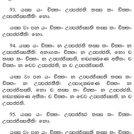
93.
යස‍්ස
යං
චිත‍්තං
උප‍්පජ‍්ජති
තස‍්ස
තං
චිත‍්තං
උප‍්පජ‍්ජිස‍්සතීති
:
නො
.
යස‍්ස
වා
පන
යං
චිත‍්තං
උප‍්පජ‍්ජිස‍්සති
තස‍්ස
තං
චිත‍්තං
උප‍්පජ‍්ජතීති
:
නො
.
94.
යස‍්ස
යං
චිත‍්තං
න
උප‍්පජ‍්ජති
තස‍්ස
තං
චිත‍්තං
න
උප‍්පජ‍්ජිස‍්සතීති
:
අනාගතං
චිත‍්තං
න
උප‍්පජ‍්ජති
,
නො
ච
තස‍්ස
තං
චිත‍්තං
න
උප‍්පජ‍්ජිස‍්සති
,
භඞ‍්ගක‍්ඛණෙ
අතීතං
ච
චිත‍්තං
න
චෙව
උප‍්පජ‍්ජති
,
න
ච
උප‍්පජ‍්ජිස‍්සති
.
යස‍්ස
වා
පන
යං
චිත‍්තං
න
උප‍්පජ‍්ජිස‍්සති
තස‍්ස
තං
චිත‍්තං
න
උප‍්පජ‍්ජතීති
:
උප‍්පාදක‍්ඛණෙ
චිත‍්තං
න
උප‍්පජ‍්ජිසස‍්ති
,
නො
ච
තස‍්ස
තං
චිත‍්තං
න
උප‍්පජ‍්ජති
,
භඞ‍්ගක‍්ඛණෙ
අතීතං
ච
චිත‍්තං
න
චෙව
උප‍්පජ‍්ජිස‍්සති
.
න
ච
උප‍්පජ‍්ජති
.
95.
යස‍්ස
යං
චිත‍්තං
උප‍්පජ‍්ජිත්‍ථ
තස‍්ස
තං
චිත‍්තං
උප‍්පජ‍්ජිස‍්සතීති
:
නො
.
යස‍්ස
වා
පන
යං
චිත‍්තං
උප‍්පජ‍්ජිස‍්සති
තස‍්ස
තං
චිත‍්තං