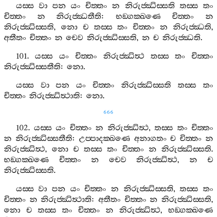
යස‍්ස
වා
පන
යං
චිත‍්තං
න
නිරුජ‍්ඣිස‍්සති
තස‍්ස
තං
චිත‍්තං
න
නිරුජ‍්ඣතීති
:
භඞ‍්ගක‍්ඛණෙ
චිත‍්තං
න
නිරුජ‍්ඣිස‍්සති
,
නො
ච
තස‍්ස
තං
චිත‍්තං
න
නිරුජ‍්ඣති
,
අතීතං
චිත‍්තං
න
චෙව
නිරුජ‍්ඣිස‍්සති
,
න
ච
නිරුජ‍්ඣති
.
101.
යස‍්ස
යං
චිත‍්තං
නිරුජ‍්ඣිත්‍ථ
තස‍්ස
තං
චිත‍්තං
නිරුජ‍්ඣිස‍්සතීති
:
නො
.
යස‍්ස
වා
පන
යං
චිත‍්තං
නිරුජ‍්ඣිස‍්සති
තස‍්ස
තං
චිත‍්තං
නිරුජ‍්ඣිත්‍ථාති
:
නො
.
666
102.
යස‍්ස
යං
චිත‍්තං
න
නිරුජ‍්ඣිත්‍ථ
,
තස‍්ස
තං
චිත‍්තං
න
නිරුජ‍්ඣිස‍්සතීති
:
උප‍්පාදක‍්ඛණෙ
අනාගතං
ච
චිත‍්තං
න
නිරුජ‍්ඣිත්‍ථ
,
නො
ච
තස‍්ස
තං
චිත‍්තං
න
නිරුජ‍්ඣිස‍්සති
.
භඞ‍්ගක‍්ඛණෙ
චිත‍්තං
න
චෙව
නිරුජ‍්ඣිත්‍ථ
,
න
ච
නිරුජ‍්ඣිස‍්සති
.
යස‍්ස
වා
පන
යං
චිත‍්තං
න
නිරුජ‍්ඣිස‍්සති
,
තස‍්ස
තං
චිත‍්තං
න
නිරුජ‍්ඣිත්‍ථාති
:
අතීතං
චිත‍්තං
න
නිරුජ‍්ඣිස‍්සති
,
නො
ච
තස‍්ස
තං
චිත‍්තං
න
නිරුජ‍්ඣිත්‍ථ
,
භඞ‍්ගක‍්ඛණෙ