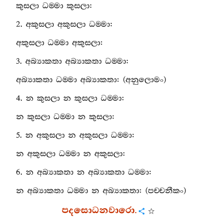
කුසලා
ධම‍්මා
කුසලා
:
2.
අකුසලා
අකුසලා
ධම‍්මා
:
අකුසලා
ධම‍්මා
අකුසලා
:
3.
අබ්‍යාකතා
අබ්‍යාකතා
ධම‍්මා
:
අබ්‍යාකතා
ධම‍්මා
අබ්‍යාකතා
: (
අනුලොමං
)
4.
න
කුසලා
න
කුසලා
ධම‍්මා
:
න
කුසලා
ධම‍්මා
න
කුසලා
:
5.
න
අකුසලා
න
අකුසලා
ධම‍්මා
:
න
අකුසලා
ධම‍්මා
න
අකුසලා
:
6.
න
අබ්‍යාකතා
න
අබ්‍යාකතා
ධම‍්මා
:
න
අබ්‍යාකතා
ධම‍්මා
න
අබ්‍යාකතා
: (
පච‍්චනීකං
)
පදසොධනවාරො
.