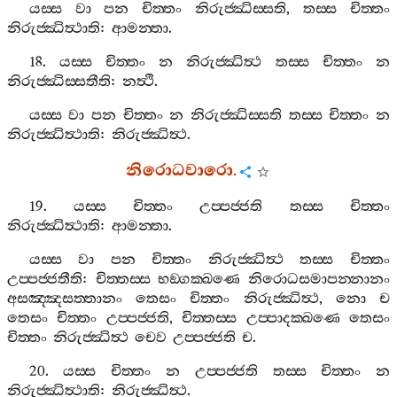
යස‍්ස
වා
පන
චිත‍්තං
නිරුජ‍්ඣිස‍්සති
,
තස‍්ස
චිත‍්තං
නිරුජ‍්ඣිත්‍ථාති
:
ආමන‍්තා
.
18.
යස‍්ස
චිත‍්තං
න
නිරුජ‍්ඣිත්‍ථ
තස‍්ස
චිත‍්තං
න
නිරුජ‍්ඣිස‍්සතීති
:
නත්‍ථි
.
යස‍්ස
වා
පන
චිත‍්තං
න
නිරුජ‍්ඣිස‍්සති
තස‍්ස
චිත‍්තං
න
නිරුජ‍්ඣිත්‍ථාති
:
නිරුජ‍්ඣිත්‍ථ
.
නිරොධවාරො
.
19.
යස‍්ස
චිත‍්තං
උප‍්පජ‍්ජති
තස‍්ස
චිත‍්තං
නිරුජ‍්ඣිත්‍ථාති
:
ආමන‍්තා
.
යස‍්ස
වා
පන
චිත‍්තං
නිරුජ‍්ඣිත්‍ථ
තස‍්ස
චිත‍්තං
උප‍්පජ‍්ජතීති
:
චිත‍්තස‍්ස
භඞ‍්ගක‍්ඛණෙ
නිරොධසමාපන‍්නානං
අසඤ‍්ඤසත‍්තානං
තෙසං
චිත‍්තං
නිරුජ‍්ඣිත්‍ථ
,
නො
ච
තෙසං
චිත‍්තං
උප‍්පජ‍්ජති
,
චිත‍්තස‍්ස
උප‍්පාදක‍්ඛණෙ
තෙසං
චිත‍්තං
නිරුජ‍්ඣිත්‍ථ
චෙව
උප‍්පජ‍්ජති
ච
.
20.
යස‍්ස
චිත‍්තං
න
උප‍්පජ‍්ජති
තස‍්ස
චිත‍්තං
න
නිරුජ‍්ඣිත්‍ථාති
:
නිරුජ‍්ඣිත්‍ථ
.