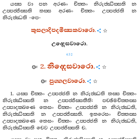
යස‍්ස
වා
පන
අරණං
චිත‍්තං
නිරුජ‍්ඣිස‍්සති
න
උප‍්පජ‍්ජිස‍්සති
තස‍්ස
අරණං
චිත‍්තං
උප‍්පජ‍්ජති
න
නිරුජ‍්ඣති
-
පෙ
-
කුසලාදිපදමිස‍්සකවාරො
.
උද‍්දෙසවාරො
.
632
2.
නිද‍්දෙසවාරො
.
පුග‍්ගලවාරො
.
1.
යස‍්ස
චිත‍්තං
උප‍්පජ‍්ජති
න
නිරුජ‍්ඣති
තස‍්ස
චිත‍්තං
නිරුජ‍්ඣිස‍්සති
න
උප‍්පජ‍්ජිස‍්සතීති
:
පච‍්ඡිමචිත‍්තස‍්ස
උප‍්පාදක‍්ඛණෙ
තෙසං
චිත‍්තං
උප‍්පජ‍්ජති
න
නිරුජ‍්ඣති
,
නිරුජ‍්ඣිස‍්සති
න
උප‍්පජ‍්ජිස‍්සති
.
ඉතරෙසං
චිත‍්තස‍්ස
උප‍්පාදක‍්ඛණෙ
තෙසං
චිත‍්තං
උප‍්පජ‍්ජති
න
නිරුජ‍්ඣති
,
නිරුජ‍්ඣිස‍්සති
චෙව
උප‍්පජ‍්ජිස‍්සති
ච
.