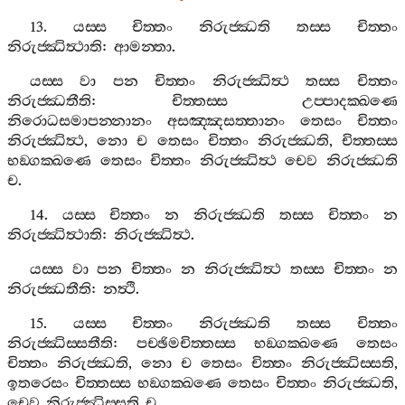
13.
යස‍්ස
චිත‍්තං
නිරුජ‍්ඣති
තස‍්ස
චිත‍්තං
නිරුජ‍්ඣිත්‍ථාති
:
ආමන‍්තා
.
යස‍්ස
වා
පන
චිත‍්තං
නිරුජ‍්ඣිත්‍ථ
තස‍්ස
චිත‍්තං
නිරුජ‍්ඣතීති
:
චිත‍්තස‍්ස
උප‍්පාදක‍්ඛණෙ
නිරොධසමාපන‍්නානං
අසඤ‍්ඤසත‍්තානං
තෙසං
චිත‍්තං
නිරුජ‍්ඣිත්‍ථ
,
නො
ච
තෙසං
චිත‍්තං
නිරුජ‍්ඣති
,
චිත‍්තස‍්ස
භඞ‍්ගක‍්ඛණෙ
තෙසං
චිත‍්තං
නිරුජ‍්ඣිත්‍ථ
චෙව
නිරුජ‍්ඣති
ච
.
14.
යස‍්ස
චිත‍්තං
න
නිරුජ‍්ඣති
තස‍්ස
චිත‍්තං
න
නිරුජ‍්ඣිත්‍ථාති
:
නිරුජ‍්ඣිත්‍ථ
.
යස‍්ස
වා
පන
චිත‍්තං
න
නිරුජ‍්ඣිත්‍ථ
තස‍්ස
චිත‍්තං
න
නිරුජ‍්ඣතීති
:
නත්‍ථි
.
15.
යස‍්ස
චිත‍්තං
නිරුජ‍්ඣති
තස‍්ස
චිත‍්තං
නිරුජ‍්ඣිස‍්සතීති
:
පච‍්ඡිමචිත‍්තස‍්ස
භඞ‍්ගක‍්ඛණෙ
තෙසං
චිත‍්තං
නිරුජ‍්ඣති
,
නො
ච
තෙසං
චිත‍්තං
නිරුජ‍්ඣිස‍්සති
,
ඉතරෙසං
චිත‍්තස‍්ස
භඞ‍්ගක‍්ඛණෙ
තෙසං
චිත‍්තං
නිරුජ‍්ඣති
,
චෙව
නිරුජ‍්ඣිස‍්සති
ච
.