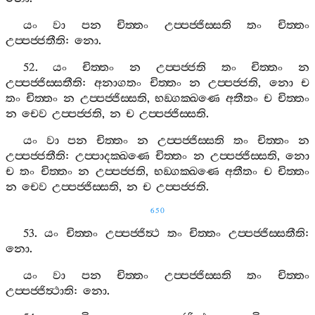
යං
වා
පන
චිත‍්තං
උප‍්පජ‍්ජිස‍්සති
තං
චිත‍්තං
උප‍්පජ‍්ජතීති
:
නො
.
52.
යං
චිත‍්තං
න
උප‍්පජ‍්ජති
තං
චිත‍්තං
න
උප‍්පජ‍්ජිස‍්සතීති
:
අනාගතං
චිත‍්තං
න
උප‍්පජ‍්ජති
,
නො
ච
තං
චිත‍්තං
න
උප‍්පජ‍්ජිස‍්සති
,
භඞ‍්ගක‍්ඛණෙ
අතීතං
ච
චිත‍්තං
න
චෙව
උප‍්පජ‍්ජති
,
න
ච
උප‍්පජ‍්ජිස‍්සති
.
යං
වා
පන
චිත‍්තං
න
උප‍්පජ‍්ජිස‍්සති
තං
චිත‍්තං
න
උප‍්පජ‍්ජතීති
:
උප‍්පාදක‍්ඛණෙ
චිත‍්තං
න
උප‍්පජ‍්ජිස‍්සති
,
නො
ච
තං
චිත‍්තං
න
උප‍්පජ‍්ජති
,
භඞ‍්ගක‍්ඛණෙ
අතීතං
ච
චිත‍්තං
න
චෙව
උප‍්පජ‍්ජිස‍්සති
,
න
ච
උප‍්පජ‍්ජති
.
650
53.
යං
චිත‍්තං
උප‍්පජ‍්ජිත්‍ථ
තං
චිත‍්තං
උප‍්පජ‍්ජිස‍්සතීති
:
නො
.
යං
වා
පන
චිත‍්තං
උප‍්පජ‍්ජිස‍්සති
තං
චිත‍්තං
උප‍්පජ‍්ජිත්‍ථාති
:
නො
.