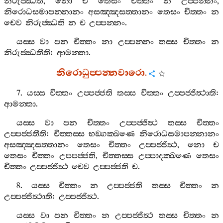
නිරුජ‍්ඣති
,
නො
ච
තෙසං
චිත‍්තං
න
උප‍්පන‍්නං
,
නිරොධසමාපන‍්නානං
අසඤ‍්ඤසත‍්තානං
තෙසං
චිත‍්තං
න
චෙව
නිරුජ‍්ඣති
න
ච
උප‍්පන‍්නං
.
යස‍්ස
වා
පන
චිත‍්තං
නා
උප‍්පන‍්නං
තස‍්ස
චිත‍්තං
න
නිරුජ‍්ඣතීති
:
ආමන‍්තා
.
නිරොධුප‍්පන‍්නවාරො
.
7.
යස‍්ස
චිත‍්තං
උප‍්පජ‍්ජති
තස‍්ස
චිත‍්තං
උප‍්පජ‍්ජිත්‍ථාති
:
ආමන‍්තා
.
යස‍්ස
වා
පන
චිත‍්තං
උප‍්පජ‍්ජිත්‍ථ
තස‍්ස
චිත‍්තං
උප‍්පජ‍්ජතීති
:
චිත‍්තස‍්ස
භඞ‍්ගක‍්ඛණෙ
නිරොධසමාපන‍්නානං
අසඤ‍්ඤසත‍්තානං
තෙසං
චිත‍්තං
උප‍්පජ‍්ජිත්‍ථ
,
නො
ච
තෙසං
චිත‍්තං
උපපජ‍්ජති
,
චිත‍්තස‍්ස
උප‍්පාදක‍්ඛණෙ
තෙසං
චිත‍්තං
උප‍්පජ‍්ජිත්‍ථ
චෙව
උප‍්පජ‍්ජති
ච
.
8.
යස‍්ස
චිත‍්තං
න
උප‍්පජ‍්ජති
තස‍්ස
චිත‍්තං
න
උප‍්පජ‍්ජිත්‍ථාති
:
උප‍්පජ‍්ජිත්‍ථ
.
යස‍්ස
වා
පන
චිත‍්තං
න
උප‍්පජ‍්ජිත්‍ථ
තස‍්ස
චිත‍්තං
න