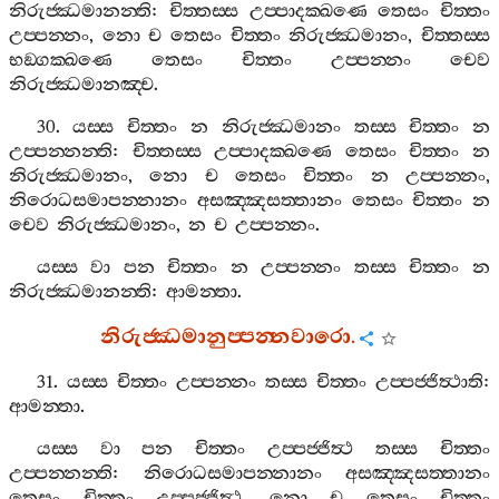
නිරුජ‍්ඣමානන‍්ති
:
චිත‍්තස‍්ස
උප‍්පාදක‍්ඛණෙ
තෙසං
චිත‍්තං
උප‍්පන‍්නං
,
නො
ච
තෙසං
චිත‍්තං
නිරුජ‍්ඣමානං
,
චිත‍්තස‍්ස
භඞ‍්ගක‍්ඛණෙ
තෙසං
චිත‍්තං
උප‍්පන‍්නං
චෙව
නිරුජ‍්ඣමානඤ‍්ච
.
30.
යස‍්ස
චිත‍්තං
න
නිරුජ‍්ඣමානං
තස‍්ස
චිත‍්තං
න
උප‍්පන‍්නන‍්ති
:
චිත‍්තස‍්ස
උප‍්පාදක‍්ඛණෙ
තෙසං
චිත‍්තං
න
නිරුජ‍්ඣමානං
,
නො
ච
තෙසං
චිත‍්තං
න
උප‍්පන‍්නං
,
නිරොධසමාපන‍්නානං
අසඤ‍්ඤසත‍්තානං
තෙසං
චිත‍්තං
න
චෙව
නිරුජ‍්ඣමානං
,
න
ච
උප‍්පන‍්නං
.
යස‍්ස
වා
පන
චිත‍්තං
න
උප‍්පන‍්නං
තස‍්ස
චිත‍්තං
න
නිරුජ‍්ඣමානන‍්ති
:
ආමන‍්තා
.
නිරුජ‍්ඣමානුප‍්පන‍්නවාරො
.
31.
යස‍්ස
චිත‍්තං
උප‍්පන‍්නං
තස‍්ස
චිත‍්තං
උප‍්පජ‍්ජිත්‍ථාති
:
ආමන‍්තා
.
යස‍්ස
වා
පන
චිත‍්තං
උප‍්පජ‍්ජිත්‍ථ
තස‍්ස
චිත‍්තං
උප‍්පන‍්නන‍්ති
:
නිරොධසමාපන‍්නානං
අසඤ‍්ඤසත‍්තානං
තෙසං
චිත‍්තං
උප‍්පජ‍්ජිත්‍ථ
,
නො
ච
තෙසං
චිත‍්තං