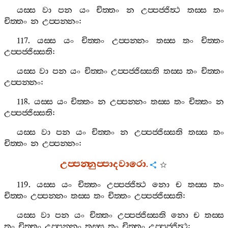
යස‍්ස
වා
පන
යං
චිත‍්තං
න
උප‍්පජ‍්ජිත්‍ථ
තස‍්ස
තං
චිත‍්තං
න
උප‍්පන‍්නං
:
117.
යස‍්ස
යං
චිත‍්තං
උප‍්පන‍්නං
තස‍්ස
තං
චිත‍්තං
උප‍්පජ‍්ජිස‍්සති
:
යස‍්ස
වා
පන
යං
චිත‍්තං
උප‍්පජ‍්ජිස‍්සති
තස‍්ස
තං
චිත‍්තං
උප‍්පන‍්නං
:
118.
යස‍්ස
යං
චිත‍්තං
න
උප‍්පන‍්නං
තස‍්ස
තං
චිත‍්තං
න
උප‍්පජ‍්ජිස‍්සති
:
යස‍්ස
වා
පන
යං
චිත‍්තං
න
උප‍්පජ‍්ජිස‍්සති
තස‍්ස
තං
චිත‍්තං
න
උප‍්පන‍්නං
:
උප‍්පන‍්නුප‍්පාදවාරො
.
119.
යස‍්ස
යං
චිත‍්තං
උප‍්පජ‍්ජිත්‍ථ
නො
ච
තස‍්ස
තං
චිත‍්තං
උප‍්පන‍්නං
තස‍්ස
තං
චිත‍්තං
උප‍්පජ‍්ජිස‍්සති
:
යස‍්ස
වා
පන
යං
චිත‍්තං
උප‍්පජ‍්ජිස‍්සති
නො
ච
තස‍්ස
තං
චිත‍්තං
උප‍්පන‍්නං
තස‍්ස
තං
චිත‍්තං
උප‍්පජ‍්ජිත්‍ථ
: