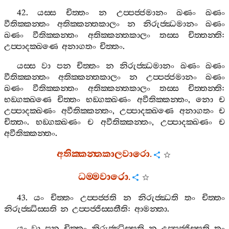
42.
යස‍්ස
චිත‍්තං
න
උප‍්පජ‍්ජමානං
ඛණං
ඛණං
වීතික‍්කන‍්තං
අතික‍්කන‍්තකාලං
න
නිරුජ‍්ඣමානං
ඛණං
ඛණං
වීතික‍්කන‍්තං
අතික‍්කන‍්තකාලං
තස‍්ස
චිත‍්තන‍්ති
:
උප‍්පාදක‍්ඛණෙ
අනාගතං
චිත‍්තං
.
යස‍්ස
වා
පන
චිත‍්තං
න
නිරුජ‍්ඣමානං
ඛණං
ඛණං
වීතික‍්කන‍්තං
අතික‍්කන‍්තකාලං
න
උප‍්පජ‍්ජමානං
ඛණං
ඛණං
වීතික‍්කන‍්තං
අතික‍්කන‍්තකාලං
තස‍්ස
චිත‍්තන‍්ති
:
භඞ‍්ගක‍්ඛණෙ
චිත‍්තං
භඞ‍්ගක‍්ඛණං
අවීතික‍්කන‍්තං
,
නො
ච
උප‍්පාදක‍්ඛණං
අවීතික‍්කන‍්තං
,
උප‍්පාදක‍්ඛණෙ
අනාගතං
ච
චිත‍්තං
.
භඞ‍්ගක‍්ඛණං
ච
අවීතික‍්කන‍්තං
,
උප‍්පාදක‍්ඛණං
ච
අවීතික‍්කන‍්තං
.
අතික‍්කන‍්තකාලවාරො
.
ධම‍්මවාරො
.
43.
යං
චිත‍්තං
උප‍්පජ‍්ජති
න
නිරුජ‍්ඣති
තං
චිත‍්තං
නිරුජ‍්ඣිස‍්සති
න
උප‍්පජ‍්ජිස‍්සතීති
:
ආමන‍්තා
.
යං
වා
පන
චිත‍්තං
නිරුජ‍්ඣිස‍්සති
න
උප‍්පජ‍්ජිස‍්සති
තං