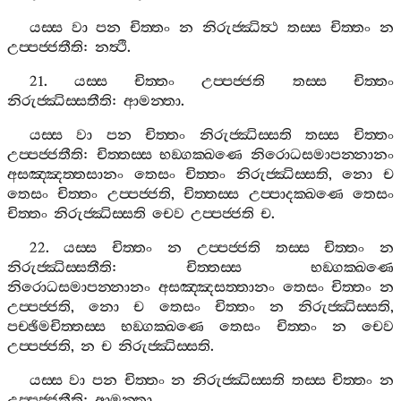
යස‍්ස
වා
පන
චිත‍්තං
න
නිරුජ‍්ඣිත්‍ථ
තස‍්ස
චිත‍්තං
න
උප‍්පජ‍්ජතීති
:
නත්‍ථි
.
21.
යස‍්ස
චිත‍්තං
උප‍්පජ‍්ජති
තස‍්ස
චිත‍්තං
නිරුජ‍්ඣිස‍්සතීති
:
ආමන‍්තා
.
යස‍්ස
වා
පන
චිත‍්තං
නිරුජ‍්ඣිස‍්සති
තස‍්ස
චිත‍්තං
උප‍්පජ‍්ජතීති
:
චිත‍්තස‍්ස
භඞ‍්ගක‍්ඛණෙ
නිරොධසමාපන‍්නානං
අසඤ‍්ඤත‍්තසානං
තෙසං
චිත‍්තං
නිරුජ‍්ඣිස‍්සති
,
නො
ච
තෙසං
චිත‍්තං
උප‍්පජ‍්ජති
,
චිත‍්තස‍්ස
උප‍්පාදක‍්ඛණෙ
තෙසං
චිත‍්තං
නිරුජ‍්ඣිස‍්සති
චෙව
උප‍්පජ‍්ජති
ච
.
22.
යස‍්ස
චිත‍්තං
න
උප‍්පජ‍්ජති
තස‍්ස
චිත‍්තං
න
නිරුජ‍්ඣිස‍්සතීති
:
චිත‍්තස‍්ස
භඞ‍්ගක‍්ඛණෙ
නිරොධසමාපන‍්නානං
අසඤ‍්ඤසත‍්තානං
තෙසං
චිත‍්තං
න
උප‍්පජ‍්ජති
,
නො
ච
තෙසං
චිත‍්තං
න
නිරුජ‍්ඣිස‍්සති
,
පච‍්ඡිමචිත‍්තස‍්ස
භඞ‍්ගක‍්ඛණෙ
තෙසං
චිත‍්තං
න
චෙව
උප‍්පජ‍්ජති
,
න
ච
නිරුජ‍්ඣිස‍්සති
.
යස‍්ස
වා
පන
චිත‍්තං
න
නිරුජ‍්ඣිස‍්සති
තස‍්ස
චිත‍්තං
න
උප‍්පජ‍්ජතීති
:
ආමන‍්තා
.