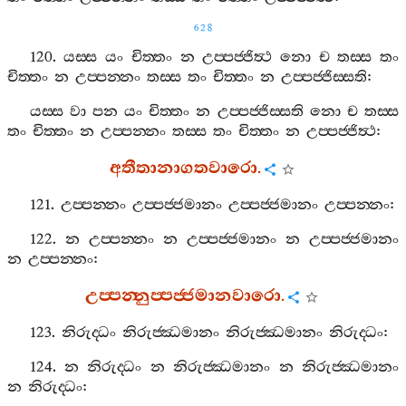
628
120.
යස‍්ස
යං
චිත‍්තං
න
උප‍්පජ‍්ජිත්‍ථ
නො
ච
තස‍්ස
තං
චිත‍්තං
න
උප‍්පන‍්නං
තස‍්ස
තං
චිත‍්තං
න
උප‍්පජ‍්ජිස‍්සති
:
යස‍්ස
වා
පන
යං
චිත‍්තං
න
උප‍්පජ‍්ජිස‍්සති
නො
ච
තස‍්ස
තං
චිත‍්තං
න
උප‍්පන‍්නං
තස‍්ස
තං
චිත‍්තං
න
උප‍්පජ‍්ජිත්‍ථ
:
අතීතානාගතවාරො
.
121.
උප‍්පන‍්නං
උප‍්පජ‍්ජමානං
උප‍්පජ‍්ජමානං
උප‍්පන‍්නං
:
122.
න
උප‍්පන‍්නං
න
උප‍්පජ‍්ජමානං
න
උප‍්පජ‍්ජමානං
න
උප‍්පන‍්නං
:
උප‍්පන‍්නුප‍්පජ‍්ජමානවාරො
.
123.
නිරුද‍්ධං
නිරුජ‍්ඣමානං
නිරුජ‍්ඣමානං
නිරුද‍්ධං
:
124.
න
නිරුද‍්ධං
න
නිරුජ‍්ඣමානං
න
නිරුජ‍්ඣමානං
න
නිරුද‍්ධං
: