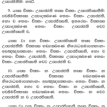
උප‍්පජ‍්ජිතීති
:
නත්‍ථි
.
9.
යස‍්ස
චිත‍්තං
උප‍්පජ‍්ජති
තස‍්ස
චිත‍්තං
උප‍්පජ‍්ජිස‍්සතීති
:
පච‍්ඡිමචිත‍්තස‍්ස
උප‍්පාදක‍්ඛණෙ
තෙසං
චිත‍්තං
උප‍්පජ‍්ජති
,
නො
ච
තෙසං
චිත‍්තං
උප‍්පජ‍්ජිස‍්සති
,
ඉතරෙසං
චිත‍්තස‍්ස
උප‍්පාදක‍්ඛණෙ
තෙසං
චිත‍්තං
උප‍්පජ‍්ජති
චෙව
උප‍්පජ‍්ජිස‍්සති
ච
.
යස‍්ස
වා
පන
චිත‍්තං
උප‍්පජ‍්ජිස‍්සති
තස‍්ස
චිත‍්තං
උප‍්පජ‍්ජතීති
:
චිත‍්තස‍්ස
භඞ‍්ගක‍්ඛණෙ
නිරොධසමාපන‍්නානං
අසඤ‍්ඤසත‍්තානං
තෙසං
චිත‍්තං
උප‍්පජ‍්ජිස‍්සති
,
නො
ච
තෙසං
චිත‍්තං
උප‍්පජ‍්ජති
,
චිත‍්තස‍්ස
උප‍්පාදක‍්ඛණෙ
තෙසං
චිත‍්තං
උප‍්පජ‍්ජිස‍්සති
චෙව
උප‍්පජ‍්ජති
ච
.
10.
යස‍්ස
චිත‍්තං
න
උප‍්පජ‍්ජති
තස‍්ස
චිත‍්තං
න
උප‍්පජ‍්ජිස‍්සතීති
:
චිත‍්තස‍්ස
භඞ‍්ගක‍්ඛණෙ
නිරොධසමාපන‍්නානං
අසඤ‍්ඤසත‍්තානං
තෙසං
චිත‍්තං
න
උප‍්පජ‍්ජති
,
නො
ච
තෙසං
චිත‍්තං
න
උප‍්පජ‍්ජිස‍්සති
,
පච‍්ඡිමචිත‍්තස‍්ස
භඞ‍්ගක‍්ඛණෙ
තෙසං
චිත‍්තං
න
චෙව
උප‍්පජ‍්ජති
න
ච
උප‍්පජ‍්ජිස‍්සති
.
යස‍්ස
වා
පන
චිත‍්තං
න
උප‍්පජ‍්ජිස‍්සති
තස‍්ස
චිත‍්තං
න