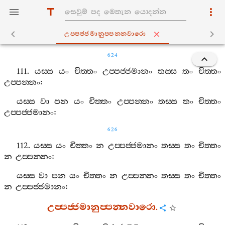
උප‍්පජ‍්ජමානුප‍්පන‍්නවාරො
624
111.
යස‍්ස
යං
චිත‍්තං
උප‍්පජ‍්ජමානං
තස‍්ස
තං
චිත‍්තං
උප‍්පන‍්නං
:
යස‍්ස
වා
පන
යං
චිත‍්තං
උප‍්පන‍්නං
තස‍්ස
තං
චිත‍්තං
උප‍්පජ‍්ජමානං
:
626
112.
යස‍්ස
යං
චිත‍්තං
න
උප‍්පජ‍්ජමානං
තස‍්ස
තං
චිත‍්තං
න
උප‍්පන‍්නං
:
යස‍්ස
වා
පන
යං
චිත‍්තං
න
උප‍්පන‍්නං
තස‍්ස
තං
චිත‍්තං
න
උප‍්පජ‍්ජමානං
:
උප‍්පජ‍්ජමානුප‍්පන‍්නවාරො
.