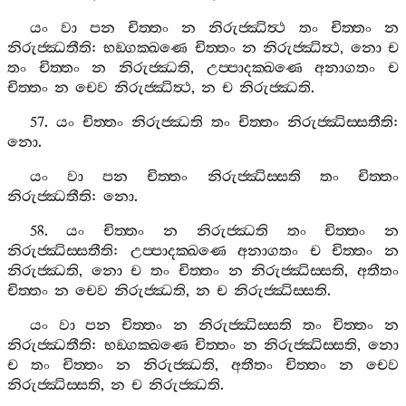
යං
වා
පන
චිත‍්තං
න
නිරුජ‍්ඣිත්‍ථ
තං
චිත‍්තං
න
නිරුජ‍්ඣතීති
:
භඞ‍්ගක‍්ඛණෙ
චිත‍්තං
න
නිරුජ‍්ඣිත්‍ථ
,
නො
ච
තං
චිත‍්තං
න
නිරුජ‍්ඣති
,
උප‍්පාදක‍්ඛණෙ
අනාගතං
ච
චිත‍්තං
න
චෙව
නිරුජ‍්ඣිත්‍ථ
,
න
ච
නිරුජ‍්ඣති
.
57.
යං
චිත‍්තං
නිරුජ‍්ඣති
තං
චිත‍්තං
නිරුජ‍්ඣිස‍්සතීති
:
නො
.
යං
වා
පන
චිත‍්තං
නිරුජ‍්ඣිස‍්සති
තං
චිත‍්තං
නිරුජ‍්ඣතීති
:
නො
.
58.
යං
චිත‍්තං
න
නිරුජ‍්ඣති
තං
චිත‍්තං
න
නිරුජ‍්ඣිස‍්සතීති
:
උප‍්පාදක‍්ඛණෙ
අනාගතං
ච
චිත‍්තං
න
නිරුජ‍්ඣති
,
නො
ච
තං
චිත‍්තං
න
නිරුජ‍්ඣිස‍්සති
,
අතීතං
චිත‍්තං
න
චෙව
නිරුජ‍්ඣති
,
න
ච
නිරුජ‍්ඣිස‍්සති
.
යං
වා
පන
චිත‍්තං
න
නිරුජ‍්ඣිස‍්සති
තං
චිත‍්තං
න
නිරුජ‍්ඣතීති
:
භඞ‍්ගක‍්ඛණෙ
චිත‍්තං
න
නිරුජ‍්ඣිස‍්සති
,
නො
ච
තං
චිත‍්තං
න
නිරුජ‍්ඣති
,
අතීතං
චිත‍්තං
න
චෙව
නිරුජ‍්ඣිස‍්සති
,
න
ච
නිරුජ‍්ඣති
.