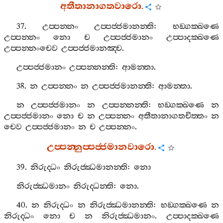
අතීතානාගතවාරො
.
37.
උප‍්පන‍්නං
උප‍්පජ‍්ජමානන‍්ති
:
භඞ‍්ගක‍්ඛණෙ
උප‍්පන‍්නං
නො
ච
උප‍්පජ‍්ජමානං
උප‍්පාදක‍්ඛණෙ
උප‍්පන‍්නංචෙව
උප‍්පජ‍්ජමානඤ‍්ච
.
උප‍්පජ‍්ජමානං
උප‍්පන‍්නන‍්ති
:
ආමන‍්තා
.
38.
න
උප‍්පන‍්නං
න
උප‍්පජ‍්ජමානන‍්ති
:
ආමන‍්තා
.
න
උප‍්පජ‍්ජමානං
න
උප‍්පන‍්නන‍්ති
:
භඞ‍්ගක‍්ඛණෙ
න
උප‍්පජ‍්ජමානං
නො
ච
න
උප‍්පන‍්නං
අතීතානාගතචිත‍්තං
න
චෙව
උප‍්පජ‍්ජමානං
න
ච
උප‍්පන‍්නං
.
උප‍්පන‍්නුප‍්පජ‍්ජමානවාරො
.
39.
නිරුද‍්ධං
නිරුජ‍්ඣමානන‍්ති
:
නො
නිරුජ‍්ඣමානං
නිරුද‍්ධන‍්ති
:
නො
.
40.
න
නිරුද‍්ධං
න
නිරුජ‍්ඣමානන‍්ති
:
භඞ‍්ගක‍්ඛණෙ
න
නිරුද‍්ධං
නො
ච
න
නිරුජ‍්ඣමානං
.
උප‍්පාදක‍්ඛණෙ