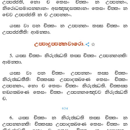
උප‍්පජ‍්ජති
,
නො
ච
තෙසං
චිත‍්තං
න
උප‍්පන‍්නං
,
නිරොධසමාපන‍්නානං
අසඤ‍්ඤසත‍්තානං
තෙසං
චිත‍්තං
න
චෙව
උප‍්පජ‍්ජති
න
ච
උප‍්පන‍්නං
.
යස‍්ස
වා
පන
චිත‍්තං
න
උප‍්පන‍්නං
තස‍්ස
චිත‍්තං
න
උප‍්පජ‍්ජතීති
:
ආමන‍්තා
.
උප‍්පාදුප‍්පන‍්නවාරො
.
5.
යස‍්ස
චිත‍්තං
නිරුජ‍්ඣති
තස‍්ස
චිත‍්තං
උප‍්පන‍්නන‍්ති
:
ආමන‍්තා
.
යස‍්ස
වා
පන
චිත‍්තං
උප‍්පන‍්නං
තස‍්ස
චිත‍්තං
නිරුජ‍්ඣතීති
:
චිත‍්තස‍්ස
උප‍්පාදක‍්ඛණෙ
තෙසං
චිත‍්තං
උප‍්පන‍්නං
,
නො
ච
තෙසං
චිත‍්තං
නිරුජ‍්ඣති
.
චිත‍්තස‍්ස
භඞ‍්ගක‍්ඛණෙ
තෙසං
චිත‍්තං
උප‍්පන‍්නඤ‍්චෙව
නිරුජ‍්ඣති
ච
.
634
6.
යස‍්ස
චිත‍්තං
න
නිරුජ‍්ඣති
තස‍්ස
චිත‍්තං
න
උප‍්පන‍්නන‍්ති
:
චිත‍්තස‍්ස
උප‍්පාදක‍්ඛණෙ
තෙසං
චිත‍්තං
න