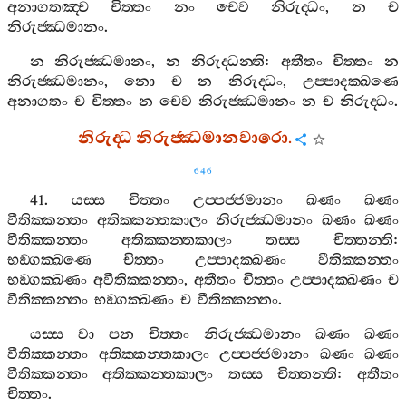
අනාගතඤ‍්ච
චිත‍්තං
නං
චෙව
නිරුද‍්ධං
,
න
ච
නිරුජ‍්ඣමානං
.
න
නිරුජ‍්ඣමානං
,
න
නිරුද‍්ධන‍්ති
:
අතීතං
චිත‍්තං
න
නිරුජ‍්ඣමානං
,
නො
ච
න
නිරුද‍්ධං
,
උප‍්පාදක‍්ඛණෙ
අනාගතං
ච
චිත‍්තං
න
චෙව
නිරුජ‍්ඣමානං
න
ච
නිරුද‍්ධං
.
නිරුද‍්ධ
නිරුජ‍්ඣමානවාරො
.
646
41.
යස‍්ස
චිත‍්තං
උප‍්පජ‍්ජමානං
ඛණං
ඛණං
වීතික‍්කන‍්තං
අතික‍්කන‍්තකාලං
නිරුජ‍්ඣමානං
ඛණං
ඛණං
වීතික‍්කන‍්තං
අතික‍්කන‍්තකාලං
තස‍්ස
චිත‍්තන‍්ති
:
භඞ‍්ගක‍්ඛණෙ
චිත‍්තං
උප‍්පාදක‍්ඛණං
වීතික‍්කන‍්තං
භඞ‍්ගක‍්ඛණං
අවීතික‍්කන‍්තං
,
අතීතං
චිත‍්තං
උප‍්පාදක‍්ඛණං
ච
වීතික‍්කන‍්තං
භඞ‍්ගක‍්ඛණං
ච
වීතික‍්කන‍්තං
.
යස‍්ස
වා
පන
චිත‍්තං
නිරුජ‍්ඣමානං
ඛණං
ඛණං
වීතික‍්කන‍්තං
අතික‍්කන‍්තකාලං
උප‍්පජ‍්ජමානං
ඛණං
ඛණං
වීතික‍්කන‍්තං
අතික‍්කන‍්තකාලං
තස‍්ස
චිත‍්තන‍්ති
:
අතීතං
චිත‍්තං
.