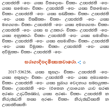
උප‍්පජ‍්ජති
-
පෙ
-
යස‍්ස
වීතදොසං
චිත‍්තං
උප‍්පජ‍්ජති
-
පෙ
-
යස‍්ස
සමොහං
චිත‍්තං
උප‍්පජ‍්ජති
-
පෙ
-
යස‍්ස
වීතමොහං
චිත‍්තං
උප‍්පජ‍්ජති
-
පෙ
-
යස‍්ස
සඞ‍්ඛිත‍්තං
චිත‍්තං
උප‍්පජ‍්ජති
-
පෙ
-
යස‍්ස
වික‍්ඛිත‍්තං
චිත‍්තං
උප‍්පජ‍්ජති
-
පෙ
-
යස‍්ස
මහග‍්ගතං
චිත‍්තං
උප‍්පජ‍්ජති
-
පෙ
-
යස‍්ස
අමහග‍්ගතං
චිත‍්තං
උප‍්පජ‍්ජති
-
පෙ
-
යස‍්ස
ස
උත‍්තරං
චිත‍්තං
උප‍්පජ‍්ජති
-
පෙ
-
යස‍්ස
අනුත‍්තරං
චිත‍්තං
උප‍්පජ‍්ජති
-
පෙ
-
යස‍්ස
සමාහිතං
චිත‍්තං
උප‍්පජ‍්ජති
-
පෙ
-
යස‍්ස
අසමාහිතං
චිත‍්තං
උප‍්පජ‍්ජති
-
පෙ
-
යස‍්ස
විමුත‍්තං
චිත‍්තං
උප‍්පජ‍්ජති
-
පෙ
-
යස‍්ස
අවිමුත‍්තං
චිත‍්තං
උප‍්පජ‍්ජති
-
පෙ
-
සරාගාදිපදමිස‍්සකවාරො
.
2017-536256.
යස‍්ස
කුසලං
චිත‍්තං
උප‍්පජ‍්ජති
-
පෙ
-
යස‍්ස
අකුසලං
චිත‍්තං
උප‍්පජ‍්ජති
-
පෙ
-
යස‍්ස
අබ්‍යාකතං
චිත‍්තං
උප‍්පජ‍්ජති
-
පෙ
-
යස‍්ස
සුඛාය
වෙදනාය
සම‍්පයුත‍්තං
චිත‍්තං
උප‍්පජ‍්ජති
-
පෙ
- (
එතෙන
උපායෙන
යාව
සරණ
අරණා
උද‍්ධරිතබ‍්බා
),
යස‍්ස
අරණං
චිත‍්තං
උප‍්පජ‍්ජති
න
නිරුජ‍්ඣති
තස‍්ස
අරණං
චිත‍්තං
නිරුජ‍්ඣිස‍්සති
න
උප‍්පජ‍්ජිස‍්සති
: