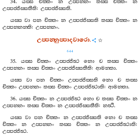
34.
යස‍්ස
චිත‍්තං
න
උප‍්පන‍්නං
තස‍්ස
චිත‍්තං
න
උප‍්පජ‍්ජිස‍්සතීති
:
උප‍්පජ‍්ජිස‍්සති
.
යස‍්ස
වා
පන
චිත‍්තං
න
උප‍්පජ‍්ජිස‍්සති
තස‍්ස
චිත‍්තං
න
උප‍්පන‍්නන‍්ති
:
උප‍්පන‍්නං
.
උප‍්පන‍්නුප‍්පාදවාරො
.
644
35.
යස‍්ස
චිත‍්තං
උප‍්පජ‍්ජිත්‍ථ
නො
ච
තස‍්ස
චිත‍්තං
උප‍්පන‍්නං
තස‍්ස
චිත‍්තං
උප‍්පජ‍්ජිස‍්සතීති
:
ආමන‍්තා
.
යස‍්ස
වා
පන
චිත‍්තං
උප‍්පජ‍්ජිස‍්සති
නො
ච
තස‍්ස
චිත‍්තං
උප‍්පන‍්නං
තස‍්ස
චිත‍්තං
උප‍්පජ‍්ජිත්‍ථාති
:
ආමන‍්තා
.
36.
යස‍්ස
චිත‍්තං
න
උප‍්පජ‍්ජිත්‍ථ
නො
ච
තස‍්ස
චිත‍්තං
න
උප‍්පන‍්නං
තස‍්ස
චිත‍්තං
න
උප‍්පජ‍්ජිස‍්සතීති
:
නත්‍ථි
.
යස‍්ස
වා
පන
චිත‍්තං
න
උප‍්පජ‍්ජිස‍්සති
නො
ච
තස‍්ස
චිත‍්තං
න
උප‍්පන‍්නං
තස‍්ස
චිත‍්තං
න
උප‍්පජ‍්ජිත්‍ථාති
:
උප‍්පජ‍්ජිත්‍ථ
.