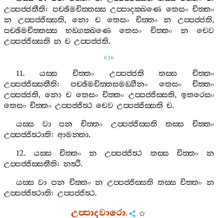
උප‍්පජ‍්ජතීති
:
පච‍්ඡිමචිත‍්තස‍්ස
උප‍්පාදක‍්ඛණෙ
තෙසං
චිත‍්තං
න
උප‍්පජ‍්ජිස‍්සති
,
නො
ච
තෙසං
චිත‍්තං
න
උප‍්පජ‍්ජති
,
පච‍්ඡිමචිත‍්තස‍්ස
භඞ‍්ගක‍්ඛණෙ
තෙසං
චිත‍්තං
න
චෙව
උප‍්පජ‍්ජිස‍්සති
න
ච
උප‍්පජ‍්ජති
.
636
11.
යස‍්ස
චිත‍්තං
උප‍්පජ‍්ජති
තස‍්ස
චිත‍්තං
උප‍්පජ‍්ජිස‍්සතීති
:
පච‍්ඡිමචිත‍්තසමඞ‍්ගීනං
තෙසං
චිත‍්තං
උප‍්පජ‍්ජති
,
නො
ච
තෙසං
චිත‍්තං
උප‍්පජ‍්ජිස‍්සති
,
ඉතරෙසං
තෙසං
චිත‍්තං
උප‍්පජ‍්ජිත්‍ථ
චෙව
උප‍්පජ‍්ජිස‍්සති
ච
.
යස‍්ස
වා
පන
චිත‍්තං
උප‍්පජ‍්ජිස‍්සති
තස‍්ස
චිත‍්තං
උප‍්පජ‍්ජිත්‍ථාති
:
ආමන‍්තා
.
12.
යස‍්ස
චිත‍්තං
න
උප‍්පජ‍්ජිත්‍ථ
තස‍්ස
චිත‍්තං
න
උප‍්පජ‍්ජිස‍්සතීති
:
නත්‍ථි
.
යස‍්ස
වා
පන
චිත‍්තං
න
උප‍්පජ‍්ජිස‍්සති
තස‍්ස
චිත‍්තං
න
උප‍්පජ‍්ජිත්‍ථාති
:
උප‍්පජ‍්ජිත්‍ථ
.
උප‍්පාදවාරො
.