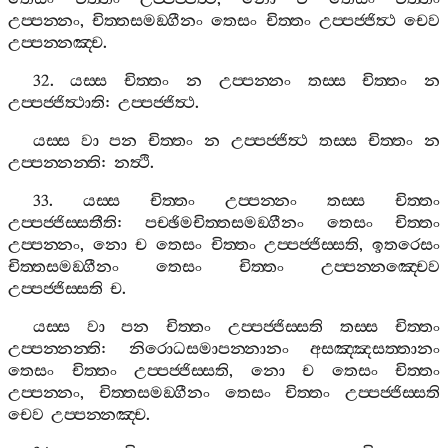
උප‍්පන‍්නං
,
චිත‍්තසමඞ‍්ගීනං
තෙසං
චිත‍්තං
උප‍්පජ‍්ජිත්‍ථ
චෙව
උප‍්පන‍්නඤ‍්ච
.
32.
යස‍්ස
චිත‍්තං
න
උප‍්පන‍්නං
තස‍්ස
චිත‍්තං
න
උප‍්පජ‍්ජිත්‍ථාති
:
උප‍්පජ‍්ජිත්‍ථ
.
යස‍්ස
වා
පන
චිත‍්තං
න
උප‍්පජ‍්ජිත්‍ථ
තස‍්ස
චිත‍්තං
න
උප‍්පන‍්නන‍්ති
:
නත්‍ථි
.
33.
යස‍්ස
චිත‍්තං
උප‍්පන‍්නං
තස‍්ස
චිත‍්තං
උප‍්පජ‍්ජිස‍්සතීති
:
පච‍්ඡිමචිත‍්තසමඞ‍්ගීනං
තෙසං
චිත‍්තං
උප‍්පන‍්නං
,
නො
ච
තෙසං
චිත‍්තං
උප‍්පජ‍්ජිස‍්සති
,
ඉතරෙසං
චිත‍්තසමඞ‍්ගීනං
තෙසං
චිත‍්තං
උප‍්පන‍්නඤ‍්චෙව
උප‍්පජ‍්ජිස‍්සති
ච
.
යස‍්ස
වා
පන
චිත‍්තං
උප‍්පජ‍්ජිස‍්සති
තස‍්ස
චිත‍්තං
උප‍්පන‍්නන‍්ති
:
නිරොධසමාපන‍්නානං
අසඤ‍්ඤසත‍්තානං
තෙසං
චිත‍්තං
උප‍්පජ‍්ජිස‍්සති
,
නො
ච
තෙසං
චිත‍්තං
උප‍්පන‍්නං
,
චිත‍්තසමඞ‍්ගීනං
තෙසං
චිත‍්තං
උප‍්පජ‍්ජිස‍්සති
චෙව
උප‍්පන‍්නඤ‍්ච
.