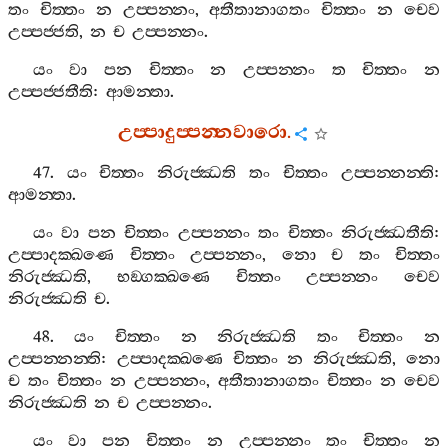
තං
චිත‍්තං
න
උප‍්පන‍්නං
,
අතීතානාගතං
චිත‍්තං
න
චෙව
උප‍්පජ‍්ජති
,
න
ච
උප‍්පන‍්නං
.
යං
වා
පන
චිත‍්තං
න
උප‍්පන‍්නං
ත
චිත‍්තං
න
උප‍්පජ‍්ජතීති
:
ආමන‍්තා
.
උප‍්පාදුප‍්පන‍්නවාරො
.
47.
යං
චිත‍්තං
නිරුජ‍්ඣති
තං
චිත‍්තං
උප‍්පන‍්නන‍්ති
:
ආමන‍්තා
.
යං
වා
පන
චිත‍්තං
උප‍්පන‍්නං
තං
චිත‍්තං
නිරුජ‍්ඣතීති
:
උප‍්පාදක‍්ඛණෙ
චිත‍්තං
උප‍්පන‍්නං
,
නො
ච
තං
චිත‍්තං
නිරුජ‍්ඣති
,
භඞ‍්ගක‍්ඛණෙ
චිත‍්තං
උප‍්පන‍්නං
චෙව
නිරුජ‍්ඣති
ච
.
48.
යං
චිත‍්තං
න
නිරුජ‍්ඣති
තං
චිත‍්තං
න
උප‍්පන‍්නන‍්ති
:
උප‍්පාදක‍්ඛණෙ
චිත‍්තං
න
නිරුජ‍්ඣති
,
නො
ච
තං
චිත‍්තං
න
උප‍්පන‍්නං
,
අතීතානාගතං
චිත‍්තං
න
චෙව
නිරුජ‍්ඣති
න
ච
උප‍්පන‍්නං
.
යං
වා
පන
චිත‍්තං
න
උප‍්පන‍්නං
තං
චිත‍්තං
න