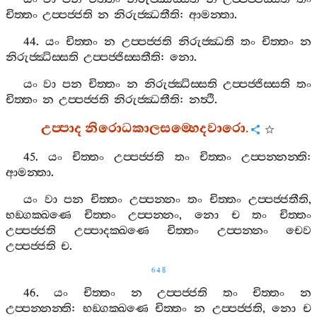
චිත‍්තං
උප‍්පජ‍්ජති
න
නිරුජ‍්ඣතීති
:
ආමන‍්තා
.
44.
යං
චිත‍්තං
න
උප‍්පජ‍්ජති
නිරුජ‍්ඣති
තං
චිත‍්තං
න
නිරුජ‍්ඣිස‍්සති
උප‍්පජ‍්ජිස‍්සතීති
:
නො
.
යං
වා
පන
චිත‍්තං
න
නිරුජ‍්ඣිස‍්සති
උප‍්පජ‍්ජිස‍්සති
තං
චිත‍්තං
න
උප‍්පජ‍්ජති
නිරුජ‍්ඣතීති
:
නත්‍ථි
.
උප‍්පාද
නිරොධකාලසම‍්හෙදවාරො
.
45.
යං
චිත‍්තං
උප‍්පජ‍්ජති
තං
චිත‍්තං
උප‍්පන‍්නන‍්ති
:
ආමන‍්තා
.
යං
වා
පන
චිත‍්තං
උප‍්පන‍්නං
තං
චිත‍්තං
උප‍්පජ‍්ජතීති
,
භඞ‍්ගක‍්ඛණෙ
චිත‍්තං
උප‍්පන‍්නං
,
නො
ච
තං
චිත‍්තං
උප‍්පජ‍්ජති
උප‍්පාදක‍්ඛණෙ
චිත‍්තං
උප‍්පන‍්නං
චෙව
උප‍්පජ‍්ජති
ච
.
648
46.
යං
චිත‍්තං
න
උප‍්පජ‍්ජති
තං
චිත‍්තං
න
උප‍්පන‍්නන‍්ති
:
භඞ‍්ගක‍්ඛණෙ
චිත‍්තං
න
උප‍්පජ‍්ජති
,
නො
ච