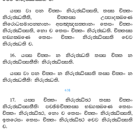
යස‍්ස
වා
පන
චිත‍්තං
නිරුජ‍්ඣිස‍්සති
,
තස‍්ස
චිත‍්තං
නිරුජ‍්ඣතීති
,
චිත‍්තස‍්ස
උප‍්පාදක‍්ඛණෙ
නිරොධසමාපන‍්නානං
අසඤ‍්ඤසත‍්තානං
තෙසං
චිත‍්තං
නිරුජ‍්ඣිස‍්සති
,
නො
ච
තෙසං
චිත‍්තං
නිරුජ‍්ඣති
.
චිත‍්තස‍්ස
භඞ‍්ගක‍්ඛණෙ
තෙසං
චිත‍්තං
නිරුජ‍්ඣිස‍්සති
චෙව
නිරුජ‍්ඣති
ච
.
16.
යස‍්ස
චිත‍්තං
න
නිරුජ‍්ඣති
තස‍්ස
චිත‍්ත
න
නිරුජ‍්ඣිස‍්සතීති
:
නිරුජ‍්ඣිස‍්සති
.
යස‍්ස
වා
පන
චිත‍්තං
න
නිරුජ‍්ඣිස‍්සති
තස‍්ස
චිත‍්තං
න
නිරුජ‍්ඣතීති
:
නිරුජ‍්ඣති
.
638
17.
යස‍්ස
චිත‍්තං
නිරුජ‍්ඣිත්‍ථ
තස‍්ස
චිත‍්තං
නිරුජ‍්ඣිස‍්සතීති
:
පච‍්ඡිමචිත‍්තස‍්ස
භඞ‍්ගක‍්ඛණෙ
තෙසං
චිත‍්තං
නිරුජ‍්ඣිත්‍ථ
,
නො
ච
තෙසං
චිත‍්තං
නිරුජ‍්ඣිස‍්සති
,
ඉතරෙසං
තෙසං
චිත‍්තං
නිරුජ‍්ඣිත්‍ථ
චෙව
නිරුජ‍්ඣිස‍්සති
ච
.