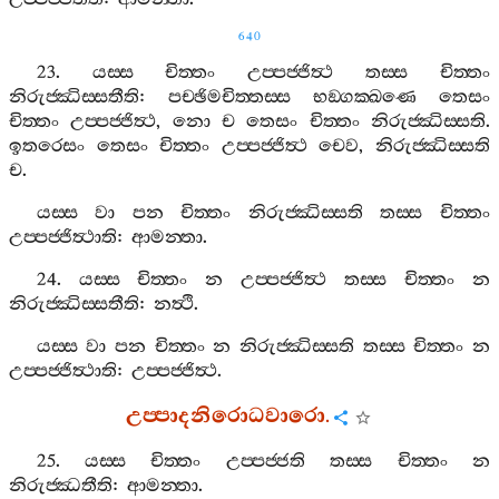
640
23.
යස‍්ස
චිත‍්තං
උප‍්පජ‍්ජිත්‍ථ
තස‍්ස
චිත‍්තං
නිරුජ‍්ඣිස‍්සතීති
:
පච‍්ඡිමචිත‍්තස‍්ස
භඞ‍්ගක‍්ඛණෙ
තෙසං
චිත‍්තං
උප‍්පජ‍්ජිත්‍ථ
,
නො
ච
තෙසං
චිත‍්තං
නිරුජ‍්ඣිස‍්සති
.
ඉතරෙසං
තෙසං
චිත‍්තං
උප‍්පජ‍්ජිත්‍ථ
චෙව
,
නිරුජ‍්ඣිස‍්සති
ච
.
යස‍්ස
වා
පන
චිත‍්තං
නිරුජ‍්ඣිස‍්සති
තස‍්ස
චිත‍්තං
උප‍්පජ‍්ජිත්‍ථාති
:
ආමන‍්තා
.
24.
යස‍්ස
චිත‍්තං
න
උප‍්පජ‍්ජිත්‍ථ
තස‍්ස
චිත‍්තං
න
නිරුජ‍්ඣිස‍්සතීති
:
නත්‍ථි
.
යස‍්ස
වා
පන
චිත‍්තං
න
නිරුජ‍්ඣිස‍්සති
තස‍්ස
චිත‍්තං
න
උප‍්පජ‍්ජිත්‍ථාති
:
උප‍්පජ‍්ජිත්‍ථ
.
උප‍්පාදනිරොධවාරො
.
25.
යස‍්ස
චිත‍්තං
උප‍්පජ‍්ජති
තස‍්ස
චිත‍්තං
න
නිරුජ‍්ඣතීති
:
ආමන‍්තා
.