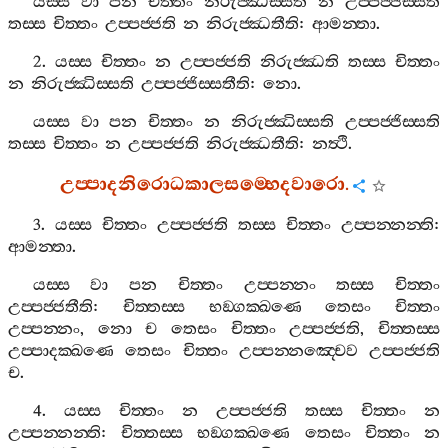
යස‍්ස
වා
පන
චිත‍්තං
නිරුජ‍්ඣිස‍්සති
න
උප‍්පජ‍්ජිස‍්සති
තස‍්ස
චිත‍්තං
උප‍්පජ‍්ජති
න
නිරුජ‍්ඣතීති
:
ආමන‍්තා
.
2.
යස‍්ස
චිත‍්තං
න
උප‍්පජ‍්ජති
නිරුජ‍්ඣති
තස‍්ස
චිත‍්තං
න
නිරුජ‍්ඣිස‍්සති
උප‍්පජ‍්ජිස‍්සතීති
:
නො
.
යස‍්ස
වා
පන
චිත‍්තං
න
නිරුජ‍්ඣිස‍්සති
උප‍්පජ‍්ජිස‍්සති
තස‍්ස
චිත‍්තං
න
උප‍්පජ‍්ජති
නිරුජ‍්ඣතීති
:
නත්‍ථි
.
උප‍්පාදනිරොධකාලසම‍්භෙදවාරො
.
3.
යස‍්ස
චිත‍්තං
උප‍්පජ‍්ජති
තස‍්ස
චිත‍්තං
උප‍්පන‍්නන‍්ති
:
ආමන‍්තා
.
යස‍්ස
වා
පන
චිත‍්තං
උප‍්පන‍්නං
තස‍්ස
චිත‍්තං
උප‍්පජ‍්ජතීති
:
චිත‍්තස‍්ස
භඞ‍්ගක‍්ඛණෙ
තෙසං
චිත‍්තං
උප‍්පන‍්නං
,
නො
ච
තෙසං
චිත‍්තං
උප‍්පජ‍්ජති
,
චිත‍්තස‍්ස
උප‍්පාදක‍්ඛණෙ
තෙසං
චිත‍්තං
උප‍්පන‍්නඤ‍්චෙව
උප‍්පජ‍්ජති
ච
.
4.
යස‍්ස
චිත‍්තං
න
උප‍්පජ‍්ජති
තස‍්ස
චිත‍්තං
න
උප‍්පන‍්නන‍්ති
:
චිත‍්තස‍්ස
භඞ‍්ගක‍්ඛණෙ
තෙසං
චිත‍්තං
න