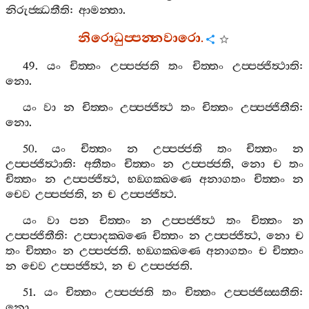
නිරුජ‍්ඣතීති
:
ආමන‍්තා
.
නිරොධුප‍්පන‍්නවාරො
.
49.
යං
චිත‍්තං
උප‍්පජ‍්ජති
තං
චිත‍්තං
උප‍්පජ‍්ජිත්‍ථාති
:
නො
.
යං
වා
න
චිත‍්තං
උප‍්පජ‍්ජිත්‍ථ
තං
චිත‍්තං
උප‍්පජ‍්ජිතීති
:
නො
.
50.
යං
චිත‍්තං
න
උප‍්පජ‍්ජති
තං
චිත‍්තං
න
උප‍්පජ‍්ජිත්‍ථාති
:
අතීතං
චිත‍්තං
න
උප‍්පජ‍්ජති
,
නො
ච
තං
චිත‍්තං
න
උප‍්පජ‍්ජිත්‍ථ
,
භඞ‍්ගක‍්ඛණෙ
අනාගතං
චිත‍්තං
න
චෙව
උප‍්පජ‍්ජති
,
න
ච
උප‍්පජ‍්ජිත්‍ථ
.
යං
වා
පන
චිත‍්තං
න
උප‍්පජ‍්ජිත්‍ථ
තං
චිත‍්තං
න
උප‍්පජ‍්ජිතීති
:
උප‍්පාදක‍්ඛණෙ
චිත‍්තං
න
උප‍්පජ‍්ජිත්‍ථ
,
නො
ච
තං
චිත‍්තං
න
උප‍්පජ‍්ජති
.
භඞ‍්ගක‍්ඛණෙ
අනාගතං
ච
චිත‍්තං
න
චෙව
උප‍්පජ‍්ජිත්‍ථ
,
න
ච
උප‍්පජ‍්ජති
.
51.
යං
චිත‍්තං
උප‍්පජ‍්ජති
තං
චිත‍්තං
උප‍්පජ‍්ජිස‍්සතීති
:
නො
.