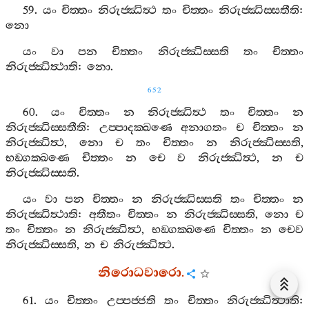
59.
යං
චිත‍්තං
නිරුජ‍්ඣිත්‍ථ
තං
චිත‍්තං
නිරුජ‍්ඣිස‍්සතීති
:
නො
යං
වා
පන
චිත‍්තං
නිරුජ‍්ඣිස‍්සති
තං
චිත‍්තං
නිරුජ‍්ඣිත්‍ථාති
:
නො
.
652
60.
යං
චිත‍්තං
න
නිරුජ‍්ඣිත්‍ථ
තං
චිත‍්තං
න
නිරුජ‍්ඣිස‍්සතීති
:
උප‍්පාදක‍්ඛණෙ
අනාගතං
ච
චිත‍්තං
න
නිරුජ‍්ඣිත්‍ථ
,
නො
ච
තං
චිත‍්තං
න
නිරුජ‍්ඣිස‍්සති
,
භඞ‍්ගක‍්ඛණෙ
චිත‍්තං
න
චෙ
ව
නිරුජ‍්ඣිත්‍ථ
,
න
ච
නිරුජ‍්ඣිස‍්සති
.
යං
වා
පන
චිත‍්තං
න
නිරුජ‍්ඣිස‍්සති
තං
චිත‍්තං
න
නිරුජ‍්ඣිත්‍ථාති
:
අතීතං
චිත‍්තං
න
නිරුජ‍්ඣිස‍්සති
,
නො
ච
තං
චිත‍්තං
න
නිරුජ‍්ඣිත්‍ථ
,
භඞ‍්ගක‍්ඛණෙ
චිත‍්තං
න
චෙව
නිරුජ‍්ඣිස‍්සති
,
න
ච
නිරුජ‍්ඣිත්‍ථ
.
නිරොධවාරො
.
61.
යං
චිත‍්තං
උප‍්පජ‍්ජති
තං
චිත‍්තං
නිරුජ‍්ඣිත්‍ථාති
: