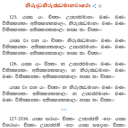
නිරුද‍්ධනිරුජ‍්ඣමානවාරො
.
125.
යස‍්ස
යං
චිත‍්තං
උප‍්පජ‍්ජමානං
ඛණං
ඛණං
වීතික‍්කන‍්තං
අතික‍්කන‍්තකාලං
,
නිරුජ‍්ඣමානං
ඛණං
ඛණං
වීතික‍්කන‍්තං
අතික‍්කන‍්තකාලං
තස‍්ස
තං
චිත‍්තං
:
යස‍්ස
වා
පන
යං
චිත‍්තං
නිරුජ‍්ඣමානං
ඛණං
ඛණං
වීතික‍්කන‍්තං
අතික‍්කන‍්තකාලං
උප‍්පජ‍්ජමානං
ඛණං
ඛණං
වීතික‍්කන‍්තං
අතික‍්කන‍්තකාලං
තස‍්ස
තං
චිත‍්තං
:
126.
යස‍්ස
යං
චිත‍්තං
න
උප‍්පජ‍්ජමානං
ඛණං
ඛණං
වීතික‍්කන‍්තං
අතික‍්කන‍්තකාලං
න
නිරුජ‍්ඣමානං
ඛණං
ඛණං
වීතික‍්කන‍්තං
අතික‍්කන‍්තකාලං
තස‍්ස
තං
චිත‍්තං
:
යස‍්ස
වා
පන
යං
චිත‍්තං
න
නිරුජ‍්ඣමානං
ඛණං
ඛණං
වීතික‍්කන‍්තං
අතික‍්කන‍්තකාලං
න
උප‍්පජ‍්ජමානං
ඛණං
ඛණං
වීතික‍්කන‍්තං
අතික‍්කන‍්තකාලං
තස‍්ස
තං
චිත‍්තං
:
630
127-2016.
යස‍්ස
සරාගං
චිත‍්තං
උප‍්පජ‍්ජති
-
පෙ
-
යස‍්ස
වීතරාගං
චිත‍්තං
උප‍්පජ‍්ජති
-
පෙ
-
යස‍්ස
සදොසං
චිත‍්තං