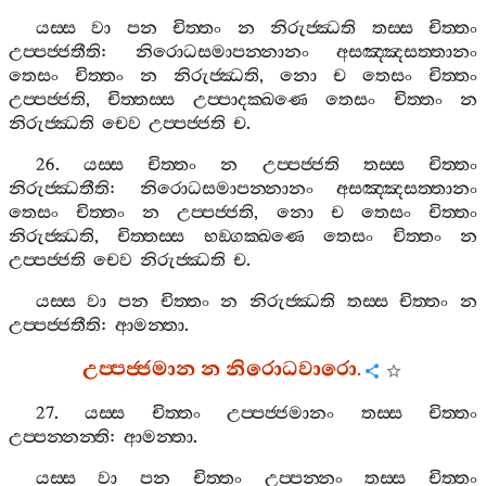
යස‍්ස
වා
පන
චිත‍්තං
න
නිරුජ‍්ඣති
තස‍්ස
චිත‍්තං
උප‍්පජ‍්ජතීති
:
නිරොධසමාපන‍්නානං
අසඤ‍්ඤසත‍්තානං
තෙසං
චිත‍්තං
න
නිරුජ‍්ඣති
,
නො
ච
තෙසං
චිත‍්තං
උප‍්පජ‍්ජති
,
චිත‍්තස‍්ස
උප‍්පාදක‍්ඛණෙ
තෙසං
චිත‍්තං
න
නිරුජ‍්ඣති
චෙව
උප‍්පජ‍්ජති
ච
.
26.
යස‍්ස
චිත‍්තං
න
උප‍්පජ‍්ජති
තස‍්ස
චිත‍්තං
නිරුජ‍්ඣතීති
:
නිරොධසමාපන‍්නානං
අසඤ‍්ඤසත‍්තානං
තෙසං
චිත‍්තං
න
උප‍්පජ‍්ජති
,
නො
ච
තෙසං
චිත‍්තං
නිරුජ‍්ඣති
,
චිත‍්තස‍්ස
භඞ‍්ගක‍්ඛණෙ
තෙසං
චිත‍්තං
න
උප‍්පජ‍්ජති
චෙව
නිරුජ‍්ඣති
ච
.
යස‍්ස
වා
පන
චිත‍්තං
න
නිරුජ‍්ඣති
තස‍්ස
චිත‍්තං
න
උප‍්පජ‍්ජතීති
:
ආමන‍්තා
.
උප‍්පජ‍්ජමාන
න
නිරොධවාරො
.
27.
යස‍්ස
චිත‍්තං
උප‍්පජ‍්ජමානං
තස‍්ස
චිත‍්තං
උප‍්පන‍්නන‍්ති
:
ආමන‍්තා
.
යස‍්ස
වා
පන
චිත‍්තං
උප‍්පන‍්නං
තස‍්ස
චිත‍්තං