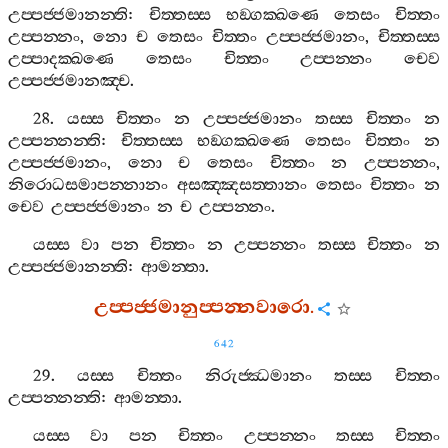
උප‍්පජ‍්ජමානන‍්ති
:
චිත‍්තස‍්ස
භඞ‍්ගක‍්ඛණෙ
තෙසං
චිත‍්තං
උප‍්පන‍්නං
,
නො
ච
තෙසං
චිත‍්තං
උප‍්පජ‍්ජමානං
,
චිත‍්තස‍්ස
උප‍්පාදක‍්ඛණෙ
තෙසං
චිත‍්තං
උප‍්පන‍්නං
චෙව
උප‍්පජ‍්ජමානඤ‍්ච
.
28.
යස‍්ස
චිත‍්තං
න
උප‍්පජ‍්ජමානං
තස‍්ස
චිත‍්තං
න
උප‍්පන‍්නන‍්ති
:
චිත‍්තස‍්ස
භඞ‍්ගක‍්ඛණෙ
තෙසං
චිත‍්තං
න
උප‍්පජ‍්ජමානං
,
නො
ච
තෙසං
චිත‍්තං
න
උප‍්පන‍්නං
,
නිරොධසමාපන‍්නානං
අසඤ‍්ඤසත‍්තානං
තෙසං
චිත‍්තං
න
චෙව
උප‍්පජ‍්ජමානං
න
ච
උප‍්පන‍්නං
.
යස‍්ස
වා
පන
චිත‍්තං
න
උප‍්පන‍්නං
තස‍්ස
චිත‍්තං
න
උප‍්පජ‍්ජමානන‍්ති
:
ආමන‍්තා
.
උප‍්පජ‍්ජමානුප‍්පන‍්නවාරො
.
642
29.
යස‍්ස
චිත‍්තං
නිරුජ‍්ඣමානං
තස‍්ස
චිත‍්තං
උප‍්පන‍්නන‍්ති
:
ආමන‍්තා
.
යස‍්ස
වා
පන
චිත‍්තං
උප‍්පන‍්නං
තස‍්ස
චිත‍්තං