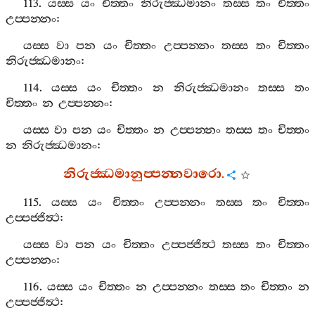
113.
යස‍්ස
යං
චිත‍්තං
නිරුජ‍්ඣමානං
තස‍්ස
තං
චිත‍්තං
උප‍්පන‍්නං
:
යස‍්ස
වා
පන
යං
චිත‍්තං
උප‍්පන‍්නං
තස‍්ස
තං
චිත‍්තං
නිරුජ‍්ඣමානං
:
114.
යස‍්ස
යං
චිත‍්තං
න
නිරුජ‍්ඣමානං
තස‍්ස
තං
චිත‍්තං
න
උප‍්පන‍්නං
:
යස‍්ස
වා
පන
යං
චිත‍්තං
න
උප‍්පන‍්නං
තස‍්ස
තං
චිත‍්තං
න
නිරුජ‍්ඣමානං
:
නිරුජ‍්ඣමානුප‍්පන‍්නවාරො
.
115.
යස‍්ස
යං
චිත‍්තං
උප‍්පන‍්නං
තස‍්ස
තං
චිත‍්තං
උප‍්පජ‍්ජිත්‍ථ
:
යස‍්ස
වා
පන
යං
චිත‍්තං
උප‍්පජ‍්ජිත්‍ථ
තස‍්ස
තං
චිත‍්තං
උප‍්පන‍්නං
:
116.
යස‍්ස
යං
චිත‍්තං
න
උප‍්පන‍්නං
තස‍්ස
තං
චිත‍්තං
න
උප‍්පජ‍්ජිත්‍ථ
: