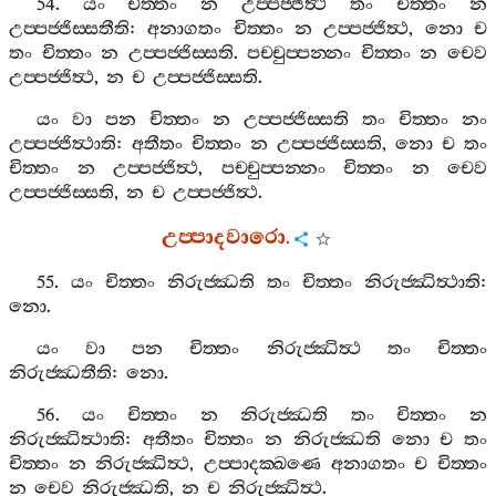
54.
යං
චිත‍්තං
න
උප‍්පජ‍්ජිත්‍ථ
තං
චිත‍්තං
න
උප‍්පජ‍්ජිස‍්සතීති
:
අනාගතං
චිත‍්තං
න
උප‍්පජ‍්ජිත්‍ථ
,
නො
ච
තං
චිත‍්තං
න
උප‍්පජ‍්ජිස‍්සති
.
පච‍්චුප‍්පන‍්නං
චිත‍්තං
න
චෙව
උප‍්පජ‍්ජිත්‍ථ
,
න
ච
උප‍්පජ‍්ජිස‍්සති
.
යං
වා
පන
චිත‍්තං
න
උප‍්පජ‍්ජිස‍්සති
තං
චිත‍්තං
නං
උප‍්පජ‍්ජිත්‍ථාති
:
අතීතං
චිත‍්තං
න
උප‍්පජ‍්ජිස‍්සති
,
නො
ච
තං
චිත‍්තං
න
උප‍්පජ‍්ජිත්‍ථ
,
පච‍්චුප‍්පන‍්නං
චිත‍්තං
න
චෙව
උප‍්පජ‍්ජිස‍්සති
,
න
ච
උප‍්පජ‍්ජිත්‍ථ
.
උප‍්පාදවාරො
.
55.
යං
චිත‍්තං
නිරුජ‍්ඣති
තං
චිත‍්තං
නිරුජ‍්ඣිත්‍ථාති
:
නො
.
යං
වා
පන
චිත‍්තං
නිරුජ‍්ඣිත්‍ථ
තං
චිත‍්තං
නිරුජ‍්ඣතීති
:
නො
.
56.
යං
චිත‍්තං
න
නිරුජ‍්ඣති
තං
චිත‍්තං
න
නිරුජ‍්ඣිත්‍ථාති
:
අතීතං
චිත‍්තං
න
නිරුජ‍්ඣති
නො
ච
තං
චිත‍්තං
න
නිරුජ‍්ඣිත්‍ථ
,
උප‍්පාදක‍්ඛණෙ
අනාගතං
ච
චිත‍්තං
න
චෙව
නිරුජ‍්ඣති
,
න
ච
නිරුජ‍්ඣිත්‍ථ
.