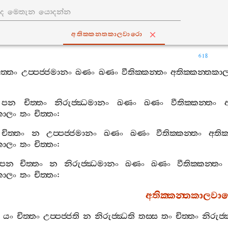
අතික‍්කන‍්තකාලවාරො
618
ිත‍්තං
උප‍්පජ‍්ජමානං
ඛණං
ඛණං
වීතික‍්කන‍්තං
අතික‍්කන‍්තකා
පන
චිත‍්තං
නිරුජ‍්ඣමානං
ඛණං
ඛණං
වීතික‍්කන‍්තං
කාලං
තං
චිත‍්තං
:
චිත‍්තං
න
උප‍්පජ‍්ජමානං
ඛණං
ඛණං
වීතික‍්කන‍්තං
අතික
කාලං
තං
චිත‍්තං
:
පන
චිත‍්තං
න
නිරුජ‍්ඣමානං
ඛණං
ඛණං
වීතික‍්කන‍්තං
කාලං
තං
චිත‍්තං
:
අතික‍්කන‍්තකාලවා
යං
චිත‍්තං
උප‍්පජ‍්ජති
න
නිරුජ‍්ඣති
තස‍්ස
තං
චිත‍්තං
නිරුජ‍්