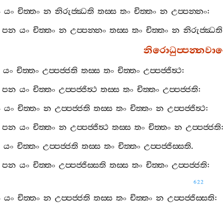
ස
යං
චිත‍්තං
න
නිරුජ‍්ඣති
තස‍්ස
තං
චිත‍්තං
න
උප‍්පන‍්නං
:
පන
යං
චිත‍්තං
න
උප‍්පන‍්නං
තස‍්ස
තං
චිත‍්තං
න
නිරුජ‍්ඣති
නිරොධුප‍්පන‍්නවා
යං
චිත‍්තං
උප‍්පජ‍්ජති
තස‍්ස
තං
චිත‍්තං
උප‍්පජ‍්ජිත්‍ථ
:
පන
යං
චිත‍්තං
උප‍්පජ‍්ජිත්‍ථ
තස‍්ස
තං
චිත‍්තං
උප‍්පජ‍්ජති
:
ස
යං
චිත‍්තං
න
උප‍්පජ‍්ජති
තස‍්ස
තං
චිත‍්තං
න
උප‍්පජ‍්ජිත්‍ථ
:
පන
යං
චිත‍්තං
න
උප‍්පජ‍්ජිත්‍ථ
තස‍්ස
තං
චිත‍්තං
න
උප‍්පජ‍්ජති
යං
චිත‍්තං
උප‍්පජ‍්ජති
තස‍්ස
තං
චිත‍්තං
උප‍්පජ‍්ජිස‍්සති
.
පන
යං
චිත‍්තං
උප‍්පජ‍්ජිස‍්සති
තස‍්ස
තං
චිත‍්තං
උප‍්පජ‍්ජති
:
622
ස
යං
චිත‍්තං
න
උප‍්පජ‍්ජති
තස‍්ස
තං
චිත‍්තං
න
උප‍්පජ‍්ජිස‍්සති
:
පන
යං
චිත‍්තං
න
උප‍්පජ‍්ජිස‍්සති
තස‍්ස
තං
චිත‍්තං
න
උප‍්පජ‍්