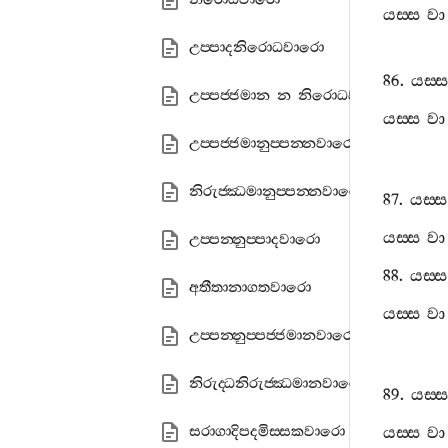
යස‍්ස
වා
උප‍්පාදනිරොධවාරො
86.
යස‍්ස
උප‍්පජ‍්ජමාන න නිරොධවාරො
යස‍්ස
වා
උප‍්පජ‍්ජමානුප‍්පන‍්නවාරො
නිරුජ‍්ඣමානුප‍්පන‍්නවාරො
87.
යස‍්ස
යස‍්ස
වා
උප‍්පන‍්නුප‍්පාදවාරො
88.
යස‍්ස
අතීතානාගතවාරො
යස‍්ස
වා
උප‍්පන‍්නුප‍්පජ‍්ජමානවාරො
නිරුද‍්ධනිරුජ‍්ඣමානවාරො
89.
යස‍්ස
සරාගාදිපදමිස‍්සකවාරො
යස‍්ස
වා