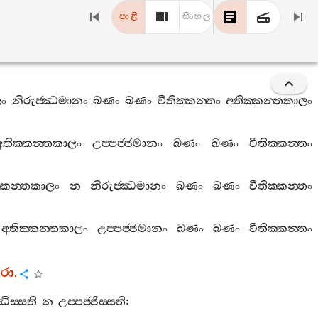
පාළි
සිංහල
ලං
නිරුජ‍්ඣමානං
ඛණං
ඛණං
වීතික‍්කන‍්තං
අතික‍්කන‍්තකාලං
අතික‍්කන‍්තකාලං
උප‍්පජ‍්ජමානං
ඛණං
ඛණං
වීතික‍්කන‍්තං
‍්කන‍්තකාලං
න
නිරුජ‍්ඣමානං
ඛණං
ඛණං
වීතික‍්කන‍්තං
අතික‍්කන‍්තකාලං
උප‍්පජ‍්ජමානං
ඛණං
ඛණං
වීතික‍්කන‍්තං
රො
.
ඣිස‍්සති
න
උප‍්පජ‍්ජිස‍්සති
: