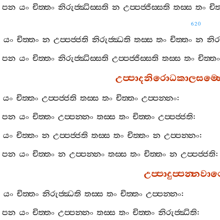
පන
යං
චිත‍්තං
නිරුජ‍්ඣිස‍්සති
න
උප‍්පජ‍්ජිස‍්සති
තස‍්ස
තං
චිත
620
යං
චිත‍්තං
න
උප‍්පජ‍්ජති
නිරුජ‍්ඣති
තස‍්ස
තං
චිත‍්තං
න
නිර
පන
යං
චිත‍්තං
නිරුජ‍්ඣිස‍්සති
උප‍්පජ‍්ජිස‍්සති
තස‍්ස
තං
චිත‍්තං
උප‍්පාදනිරොධකාලසම‍්
යං
චිත‍්තං
උප‍්පජ‍්ජති
තස‍්ස
තං
චිත‍්තං
උප‍්පන‍්නං
:
පන
යං
චිත‍්තං
උප‍්පන‍්නං
තස‍්ස
තං
චිත‍්තං
උප‍්පජ‍්ජති
:
යං
චිත‍්තං
න
උප‍්පජ‍්ජති
තස‍්ස
තං
චිත‍්තං
න
උප‍්පන‍්නං
:
පන
යං
චිත‍්තං
න
උප‍්පන‍්නං
තස‍්ස
තං
චිත‍්තං
න
උප‍්පජ‍්ජති
:
උප‍්පාදුප‍්පන‍්නවා
යං
චිත‍්තං
නිරුජ‍්ඣති
තස‍්ස
තං
චිත‍්තං
උප‍්පන‍්නං
:
පන
යං
චිත‍්තං
උප‍්පන‍්නං
තස‍්ස
තං
චිත‍්තං
නිරුජ‍්ඣිති
: