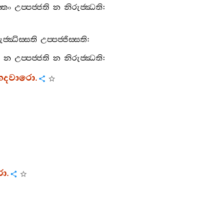
‍්තං
උප‍්පජ‍්ජති
න
නිරුජ‍්ඣති
:
ුජ‍්ඣිස‍්සති
උප‍්පජ‍්ජිස‍්සති
:
න
උප‍්පජ‍්ජති
න
නිරුජ‍්ඣති
:
භෙදවාරො
.
රො
.