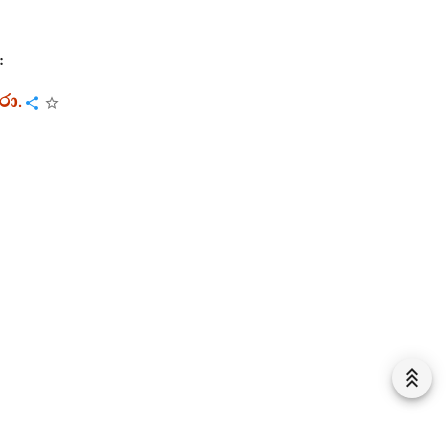
:
රො
.
:
ජති
: