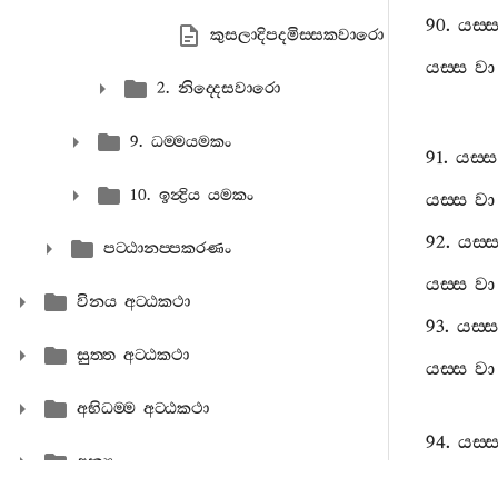
90.
යස‍්
කුසලාදිපදමිස‍්සකවාරො
යස‍්ස
වා
2. නිද‍්දෙසවාරො
9. ධම‍්මයමකං
91.
යස‍්ස
10. ඉන්‍ද්‍රිය යමකං
යස‍්ස
වා
92.
යස‍්
පට‍්ඨානප‍්පකරණං
යස‍්ස
වා
විනය අට‍්ඨකථා
93.
යස‍්ස
සුත‍්ත අට‍්ඨකථා
යස‍්ස
වා
අභිධම‍්ම අට‍්ඨකථා
94.
යස‍්
අන්‍ය
යස‍්ස
වා