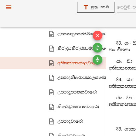
උප‍්පන‍්නුප‍්පාදවාරො
සූත්‍ර නාම
අතීතානාගතවාරො
උප‍්පන‍්නුප‍්පජ‍්ජමානවාරො
83.
යං
ඛ
නිරුද‍්ධනිරුජ‍්ඣමානවාරො
තං
චිත‍්ත
:
යං
වා
අතික‍්කන‍්තකාලවාරො
අතික‍්කන‍්ත
උප‍්පාදනිරොධකාලසම‍්භෙදවාරො
84.
යං
අතික‍්කන‍්ත
උප‍්පාදුප‍්පන‍්නවාරො
යං
වා
අතික‍්කන‍්ත
නිරොධුප‍්පන‍්නවාරො
උප‍්පාදවාරො
85.
යස‍්ස
නිරොධවාරො