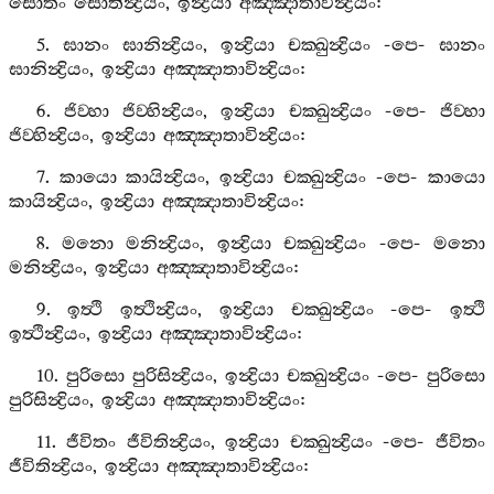
සොතං
සොතින්‍ද්‍රියං
,
ඉන්‍ද්‍රියා
අඤ‍්ඤාතාවින්‍ද්‍රියං
:
5.
ඝානං
ඝානින්‍ද්‍රියං
,
ඉන්‍ද්‍රියා
චක‍්ඛුන්‍ද්‍රියං
-
පෙ
-
ඝානං
ඝානින්‍ද්‍රියං
,
ඉන්‍ද්‍රියා
අඤ‍්ඤාතාවින්‍ද්‍රියං
:
6.
ජිව‍්හා
ජිව‍්හින්‍ද්‍රියං
,
ඉන්‍ද්‍රියා
චක‍්ඛුන්‍ද්‍රියං
-
පෙ
-
ජිව‍්හා
ජිව‍්හින්‍ද්‍රියං
,
ඉන්‍ද්‍රියා
අඤ‍්ඤාතාවින්‍ද්‍රියං
:
7.
කායො
කායින්‍ද්‍රියං
,
ඉන්‍ද්‍රියා
චක‍්ඛුන්‍ද්‍රියං
-
පෙ
-
කායො
කායින්‍ද්‍රියං
,
ඉන්‍ද්‍රියා
අඤ‍්ඤාතාවින්‍ද්‍රියං
:
8.
මනො
මනින්‍ද්‍රියං
,
ඉන්‍ද්‍රියා
චක‍්ඛුන්‍ද්‍රියං
-
පෙ
-
මනො
මනින්‍ද්‍රියං
,
ඉන්‍ද්‍රියා
අඤ‍්ඤාතාවින්‍ද්‍රියං
:
9.
ඉත්‍ථි
ඉත්‍ථින්‍ද්‍රියං
,
ඉන්‍ද්‍රියා
චක‍්ඛුන්‍ද්‍රියං
-
පෙ
-
ඉත්‍ථි
ඉත්‍ථින්‍ද්‍රියං
,
ඉන්‍ද්‍රියා
අඤ‍්ඤාතාවින්‍ද්‍රියං
:
10.
පුරිසො
පුරිසින්‍ද්‍රියං
,
ඉන්‍ද්‍රියා
චක‍්ඛුන්‍ද්‍රියං
-
පෙ
-
පුරිසො
පුරිසින්‍ද්‍රියං
,
ඉන්‍ද්‍රියා
අඤ‍්ඤාතාවින්‍ද්‍රියං
:
11.
ජීවිතං
ජීවිතින්‍ද්‍රියං
,
ඉන්‍ද්‍රියා
චක‍්ඛුන්‍ද්‍රියං
-
පෙ
-
ජීවිතං
ජීවිතින්‍ද්‍රියං
,
ඉන්‍ද්‍රියා
අඤ‍්ඤාතාවින්‍ද්‍රියං
: