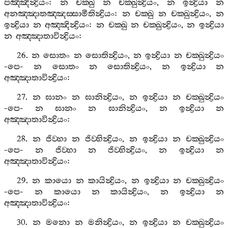
පඤ‍්ඤින්‍ද්‍රියං
:
න
චක‍්ඛු
න
චක‍්ඛුන්‍ද්‍රියං
,
න
ඉන්‍ද්‍රියා
න
අනඤ‍්ඤාතඤ‍්ඤස‍්සාමීතින්‍ද්‍රියං
:
න
චක‍්ඛු
න
චක‍්ඛුන්‍ද්‍රියං
,
න
ඉන්‍ද්‍රියා
න
අඤ‍්ඤින්‍ද්‍රියං
:
න
චක‍්ඛු
න
චක‍්ඛුන්‍ද්‍රියං
,
න
ඉන්‍ද්‍රියා
න
අඤ‍්ඤාතාවින්‍ද්‍රියං
:
26.
න
සොතං
න
සොතින්‍ද්‍රියං
,
න
ඉන්‍ද්‍රියා
න
චක‍්ඛුන්‍ද්‍රියං
-
පෙ
-
න
සොතං
න
සොතින්‍ද්‍රියං
,
න
ඉන්‍ද්‍රියා
න
අඤ‍්ඤාතාවින්‍ද්‍රියං
:
27.
න
ඝානං
න
ඝානින්‍ද්‍රියං
,
න
ඉන්‍ද්‍රියා
න
චක‍්ඛුන්‍ද්‍රියං
-
පෙ
-
න
ඝානං
න
ඝානින්‍ද්‍රියං
,
න
ඉන්‍ද්‍රියා
න
අඤ‍්ඤාතාවින්‍ද්‍රියං
:
28.
න
ජිව‍්හා
න
ජිව‍්හින්‍ද්‍රියං
,
න
ඉන්‍ද්‍රියා
න
චක‍්ඛුන්‍ද්‍රියං
-
පෙ
-
න
ජිව‍්හා
න
ජිව‍්හින්‍ද්‍රියං
,
න
ඉන්‍ද්‍රියා
න
අඤ‍්ඤාතාවින්‍ද්‍රියං
:
29.
න
කායො
න
කායින්‍ද්‍රියං
,
න
ඉන්‍ද්‍රියා
න
චක‍්ඛුන්‍ද්‍රියං
-
පෙ
-
න
කායො
න
කායින්‍ද්‍රියං
,
න
ඉන්‍ද්‍රියා
න
අඤ‍්ඤාතාවින්‍ද්‍රියං
:
30.
න
මනො
න
මනින්‍ද්‍රියං
,
න
ඉන්‍ද්‍රියා
න
චක‍්ඛුන්‍ද්‍රියං