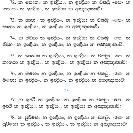
72.
න
සොතං
න
ඉන්‍ද්‍රියං
,
න
ඉන්‍ද්‍රියා
න
චක‍්ඛු
-
පෙ
-
න
සොතං
න
ඉන්‍ද්‍රියං
,
න
ඉන්‍ද්‍රියා
න
අඤ‍්ඤාතාවී
:
73.
න
ඝානං
න
ඉන්‍ද්‍රියං
,
න
ඉන්‍ද්‍රියා
න
චක‍්ඛු
: -
පෙ
-
න
ඝානං
න
ඉන්‍ද්‍රියං
,
න
ඉන්‍ද්‍රියා
න
අඤ‍්ඤාතාවී
:
74.
න
ජිව‍්හා
න
ඉන්‍ද්‍රියං
,
න
ඉන්‍ද්‍රියා
න
චක‍්ඛු
: -
පෙ
-
න
ජිව‍්හා
න
ඉන්‍ද්‍රියං
,
න
ඉන්‍ද්‍රියං
,
න
ඉන්‍ද්‍රියා
න
අඤ‍්ඤාතාවී
:
75.
න
කායො
න
ඉන්‍ද්‍රියං
,
න
ඉන්‍ද්‍රියා
න
චක‍්ඛු
: -
පෙ
-
න
කායො
න
ඉන්‍ද්‍රියං
,
න
ඉන්‍ද්‍රියං
,
න
ඉන්‍ද්‍රියා
න
අඤ‍්ඤාතාවී
:
76.
න
මනො
න
ඉන්‍ද්‍රියං
,
න
ඉන්‍ද්‍රියා
න
චක‍්ඛු
: -
පෙ
-
න
මනො
න
ඉන්‍ද්‍රියං
,
න
ඉන්‍ද්‍රියං
,
න
ඉන්‍ද්‍රියා
න
අඤ‍්ඤාතාවී
:
24
77.
න
ඉත්‍ථි
න
ඉන්‍ද්‍රියං
,
න
ඉන්‍ද්‍රියා
න
චක‍්ඛු
: -
පෙ
-
න
ඉත්‍ථි
න
ඉන්‍ද්‍රියං
,
න
ඉන්‍ද්‍රියං
,
න
ඉන්‍ද්‍රියා
න
අඤ‍්ඤාතාවී
:
78.
න
පුරිසො
න
ඉන්‍ද්‍රියං
,
න
ඉන්‍ද්‍රියා
න
චක‍්ඛු
: -
පෙ
-
න
පුරිසො
න
ඉන්‍ද්‍රියං
,
න
ඉන්‍ද්‍රියං
,
න
ඉන්‍ද්‍රියා
න
අඤ‍්ඤාතාවී
: