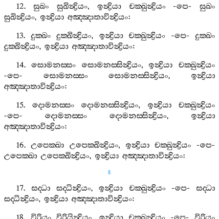
12.
සුඛං
සුඛින්‍ද්‍රියං
,
ඉන්‍ද්‍රියා
චක‍්ඛුන්‍ද්‍රියං
-
පෙ
-
සුඛං
සුඛින්‍ද්‍රියං
,
ඉන්‍ද්‍රියා
අඤ‍්ඤාතාවින්‍ද්‍රියං
:
13.
දුක‍්ඛං
දුක‍්ඛින්‍ද්‍රියං
,
ඉන්‍ද්‍රියා
චක‍්ඛුන්‍ද්‍රියං
-
පෙ
-
දුක‍්ඛං
දුක‍්ඛින්‍ද්‍රියං
,
ඉන්‍ද්‍රියා
අඤ‍්ඤාතාවින්‍ද්‍රියං
:
14.
සොමනස‍්සං
සොමනස‍්සින්‍ද්‍රියං
,
ඉන්‍ද්‍රියා
චක‍්ඛුන්‍ද්‍රියං
-
පෙ
-
සොමනස‍්සං
සොමනස‍්සින්‍ද්‍රියං
,
ඉන්‍ද්‍රියා
අඤ‍්ඤාතාවින්‍ද්‍රියං
:
15.
දොමනස‍්සං
දොමනස‍්සින්‍ද්‍රියං
,
ඉන්‍ද්‍රියා
චක‍්ඛුන්‍ද්‍රියං
-
පෙ
-
දොමනස‍්සං
දොමනස‍්සින්‍ද්‍රියං
,
ඉන්‍ද්‍රියා
අඤ‍්ඤාතාවින්‍ද්‍රියං
:
16.
උපෙක‍්ඛා
උපෙක‍්ඛින්‍ද්‍රියං
,
ඉන්‍ද්‍රියා
චක‍්ඛුන්‍ද්‍රියං
-
පෙ
-
උපෙක‍්ඛා
උපෙක‍්ඛින්‍ද්‍රියං
,
ඉන්‍ද්‍රියා
අඤ‍්ඤාතාවින්‍ද්‍රියං
:
8
17.
සද‍්ධා
සද‍්ධින්‍ද්‍රියං
,
ඉන්‍ද්‍රියා
චක‍්ඛුන්‍ද්‍රියං
-
පෙ
-
සද‍්ධා
සද‍්ධින්‍ද්‍රියං
,
ඉන්‍ද්‍රියා
අඤ‍්ඤාතාවින්‍ද්‍රියං
:
18.
විරියං
විරියින්‍ද්‍රියං
,
ඉන්‍ද්‍රියා
චක‍්ඛුන්‍ද්‍රියං
-
පෙ
-
විරියං