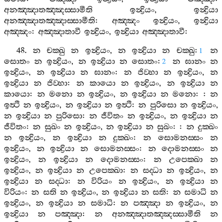
අනඤ‍්ඤාතඤ‍්ඤස‍්සාමීති
ඉන්‍ද්‍රියං
,
ඉන්‍ද්‍රියා
අනඤ‍්ඤාතඤ‍්ඤාස‍්සාමීති
:
අඤ‍්ඤං
ඉන්‍ද්‍රියං
,
ඉන්‍ද්‍රියා
අඤ‍්ඤං
:
අඤ‍්ඤාතාවී
ඉන්‍ද්‍රියං
,
ඉන්‍ද්‍රියා
අඤ‍්ඤාතාවී
:
48.
න
චක‍්ඛු
න
ඉන්‍ද්‍රියං
,
න
ඉන්‍ද්‍රියා
න
චක‍්ඛු
:
න
1
සොතං
න
ඉන්‍ද්‍රියං
,
න
ඉන්‍ද්‍රියා
න
සොතං
:
න
ඝානං
න
2
ඉන්‍ද්‍රියං
,
න
ඉන්‍ද්‍රියා
න
ඝානං
:
න
ජිව‍්හා
න
ඉන්‍ද්‍රියං
,
න
ඉන්‍ද්‍රියා
න
ජිව‍්හා
:
න
කායො
න
ඉන්‍ද්‍රියං
,
න
ඉන්‍ද්‍රියා
න
කායො
:
න
මනො
න
ඉන්‍ද්‍රියං
,
න
ඉන්‍ද්‍රියා
න
මනො
: :
න
ඉත්‍ථි
න
ඉන්‍ද්‍රියං
,
න
ඉන්‍ද්‍රියා
න
ඉත්‍ථි
:
න
පුරිසො
න
ඉන්‍ද්‍රියං
,
න
ඉන්‍ද්‍රියා
න
පුරිසො
:
න
ජීවිතං
න
ඉන්‍ද්‍රියං
,
න
ඉන්‍ද්‍රියා
න
ජීවිතං
:
න
සුඛං
න
ඉන්‍ද්‍රියං
,
න
ඉන්‍ද්‍රියා
න
සුඛං
: :
න
දුක‍්ඛං
න
ඉන්‍ද්‍රියං
,
න
ඉන්‍ද්‍රියා
න
දුක‍්ඛං
:
න
සොමනස‍්සං
න
ඉන්‍ද්‍රියං
,
න
ඉන්‍ද්‍රියා
න
සොමනස‍්සං
:
න
දොමනස‍්සං
න
ඉන්‍ද්‍රියං
,
න
ඉන්‍ද්‍රියා
න
දොමනස‍්සං
:
න
උපෙක‍්ඛා
න
ඉන්‍ද්‍රියං
,
න
ඉන්‍ද්‍රියා
න
උපෙක‍්ඛා
:
න
සද‍්ධා
න
ඉන්‍ද්‍රියං
,
න
ඉන්‍ද්‍රියා
න
සද‍්ධා
:
න
විරියං
න
ඉන්‍ද්‍රියං
,
න
ඉන්‍ද්‍රියා
න
විරියං
:
න
සති
න
ඉන්‍ද්‍රියං
,
න
ඉන්‍ද්‍රියා
න
සති
:
න
සමාධි
න
ඉන්‍ද්‍රියං
,
න
ඉන්‍ද්‍රියා
න
සමාධි
:
න
පඤ‍්ඤා
න
ඉන්‍ද්‍රියං
,
න
ඉන්‍ද්‍රියා
න
පඤ‍්ඤා
:
න
අනඤ‍්ඤාතඤ‍්ඤස‍්සාමීති
න