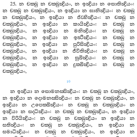
25.
න
චක‍්ඛු
න
චක‍්ඛුන්‍ද්‍රියං
,
න
ඉන්‍ද්‍රියා
න
සොතින්‍ද්‍රියං
:
න
චක‍්ඛු
න
චක‍්ඛුන්‍ද්‍රියං
,
න
ඉන්‍ද්‍රියා
න
ඝානින්‍ද්‍රියං
:
න
චක‍්ඛු
න
චක‍්ඛුන්‍ද්‍රියං
,
න
ඉන්‍ද්‍රියා
න
ජිව‍්හින්‍ද්‍රියං
:
න
චක‍්ඛු
න
චක‍්ඛුන්‍ද්‍රියං
,
න
ඉන්‍ද්‍රියා
න
කායින්‍ද්‍රියං
:
න
චක‍්ඛු
න
චක‍්ඛුන්‍ද්‍රියං
,
න
ඉන්‍ද්‍රියා
න
මනින්‍ද්‍රියං
:
න
චක‍්ඛු
න
චක‍්ඛුන්‍ද්‍රියං
,
න
ඉන්‍ද්‍රියා
න
ඉත්‍ථින්‍ද්‍රියං
:
න
චක‍්ඛු
න
චක‍්ඛුන්‍ද්‍රියං
,
න
ඉන්‍ද්‍රියා
න
පුරිසින්‍ද්‍රියං
:
න
චක‍්ඛු
න
චක‍්ඛුන්‍ද්‍රියං
,
න
ඉන්‍ද්‍රියා
න
ජීවිතින්‍ද්‍රියං
:
න
චක‍්ඛු
න
චක‍්ඛුන්‍ද්‍රියං
,
න
ඉන්‍ද්‍රියා
න
සුඛින්‍ද්‍රියං
:
න
චක‍්ඛු
න
චක‍්ඛුන්‍ද්‍රියං
,
න
ඉන්‍ද්‍රියා
න
දුක‍්ඛින්‍ද්‍රියං
:
න
චක‍්ඛු
න
චක‍්ඛුන්‍ද්‍රියං
,
10
න
ඉන්‍ද්‍රියා
න
සොමනස‍්සින්‍ද්‍රියං
:
න
චක‍්ඛු
න
චක‍්ඛුන්‍ද්‍රියං
,
න
ඉන්‍ද්‍රියා
න
දොමනස‍්සින්‍ද්‍රියං
:
න
චක‍්ඛු
න
චක‍්ඛුන්‍ද්‍රියං
,
න
ඉන්‍ද්‍රියා
න
උපෙක‍්ඛින්‍ද්‍රියං
:
න
චක‍්ඛු
න
චක‍්ඛුන්‍ද්‍රියං
න
ඉන්‍ද්‍රියා
න
සද‍්ධින්‍ද්‍රියං
:
න
චක‍්ඛු
න
චක‍්ඛුන්‍ද්‍රියං
,
න
ඉන්‍ද්‍රියා
න
විරියින්‍ද්‍රියං
:
න
චක‍්ඛු
න
චක‍්ඛුන්‍ද්‍රියං
න
ඉන්‍ද්‍රියා
න
සතින්‍ද්‍රියං
:
න
චක‍්ඛු
න
චක‍්ඛුන්‍ද්‍රියං
,
න
ඉන්‍ද්‍රියා
න
සමාධින්‍ද්‍රියං
:
න
චක‍්ඛු
න
චක‍්ඛුන්‍ද්‍රියං
,
න
ඉන්‍ද්‍රියා
න