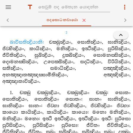
පදසොධනවාරො
2
බාවීසතින්‍ද්‍රියානි
:
චක‍්ඛුන්‍ද්‍රියං
,
සොතින්‍ද්‍රියං
,
ඝානින්‍ද්‍රියං
,
ජිව‍්හින්‍ද්‍රියං
,
කායින්‍ද්‍රියං
,
මනින්‍ද්‍රියං
,
ඉත්‍ථින්‍ද්‍රියං
,
පුරිසින්‍ද්‍රියං
,
ජීවිතින්‍ද්‍රියං
,
සුඛින්‍ද්‍රියං
,
දුක‍්ඛින්‍ද්‍රියං
,
සොමනස‍්සින්‍ද්‍රියං
,
දොමනස‍්සින්‍ද්‍රියං
,
උපෙක‍්ඛින්‍ද්‍රියං
,
සද‍්ධින්‍ද්‍රියං
,
විරියින්‍ද්‍රියං
,
සතින්‍ද්‍රියං
,
සමාධින්‍ද්‍රියං
,
පඤ‍්ඤින්‍ද්‍රියං
,
අනඤ‍්ඤාතඤ‍්ඤස‍්සාමීතින්‍ද්‍රියං
,
අඤ‍්ඤින්‍ද්‍රියං
,
අඤ‍්ඤාතාවින්‍ද්‍රියං
.
1.
චක‍්ඛු
චක‍්ඛුන්‍ද්‍රියං
,
චක‍්ඛුන්‍ද්‍රියං
චක‍්ඛු
:
සොතං
සොතින්‍ද්‍රියං
,
සොතින්‍ද්‍රියං
සොතං
:
ඝානං
ඝානින්‍ද්‍රියං
,
ඝානින්‍ද්‍රියං
ඝානං
:
ජිව‍්හා
ජිව‍්හින්‍ද්‍රියං
,
ජිව‍්හින්‍ද්‍රියං
ජිව‍්හා
:
කායො
කායින්‍ද්‍රියං
,
කායින්‍ද්‍රියං
කායො
:
මනො
මනින්‍ද්‍රියං
,
මනින්‍ද්‍රියං
මනො
:
ඉත්‍ථි
ඉත්‍ථින්‍ද්‍රියං
,
ඉත්‍ථින්‍ද්‍රියං
ඉත්‍ථි
:
පුරිසො
පුරිසින්‍ද්‍රියං
,
පුරිසින්‍ද්‍රියං
පුරිසො
:
ජීවිතං
ජීවිතින්‍ද්‍රියං
,
ජීවිතින්‍ද්‍රියං
ජීවිතං
,
සුඛං
සුඛින්‍ද්‍රියං
,
සුඛින්‍ද්‍රියං
සුඛං
:
දුක‍්ඛං