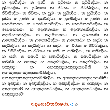
න
ඉත්‍ථින්‍ද්‍රියං
න
ඉත්‍ථි
:
න
පුරිසො
න
පුරිසින්‍ද්‍රියං
,
න
පුරිසින්‍ද්‍රියං
න
පුරිසො
:
න
ජීවිතං
න
ජීවිතින්‍ද්‍රියං
,
න
ජීවිතින්‍ද්‍රියං
න
ජීවිතං
,
න
සුඛං
න
සුඛින්‍ද්‍රියං
,
න
සුඛින්‍ද්‍රියං
න
සුඛං
:
න
දුක‍්ඛං
න
දුක‍්ඛින්‍ද්‍රියං
,
න
දුක‍්ඛින්‍ද්‍රියං
න
දුක‍්ඛං
:
න
සොමනස‍්සං
න
සොමනස‍්සින්‍ද්‍රියං
,
න
සොමනස‍්සින්‍ද්‍රියං
න
සොමනස‍්සං
:
න
දොමනස‍්සං
න
දොමනස‍්සින්‍ද්‍රියං
,
න
දොමනස‍්සින්‍ද්‍රියං
න
දොමනස‍්සං
:
න
උපෙක‍්ඛා
න
උපෙක‍්ඛින්‍ද්‍රියං
,
න
උපෙක‍්ඛින්‍ද්‍රියං
න
උපෙක‍්ඛා
:
න
සද‍්ධා
න
සද‍්ධින්‍ද්‍රියං
,
න
සද‍්ධින්‍ද්‍රියං
න
සද‍්ධා
:
න
විරියං
න
විරියින්‍ද්‍රියං
,
න
විරියින්‍ද්‍රියං
න
විරියං
:
න
සති
න
සතින්‍ද්‍රියං
,
න
සතින්‍ද්‍රියං
න
සති
:
න
සමාධි
න
සමාධින්‍ද්‍රියං
,
න
සමාධින්‍ද්‍රියං
න
සමාධි
:
න
පඤ‍්ඤා
න
පඤ‍්ඤින්‍ද්‍රියං
,
න
පඤ‍්ඤින්‍ද්‍රියං
න
පඤ‍්ඤා
:
න
අනඤ‍්ඤාතඤ‍්ඤස‍්සාමීති
න
අනඤ‍්ඤාතඤ‍්ඤස‍්සාමීතින්‍ද්‍රියං
,
න
අනඤ‍්ඤාතඤ‍්ඤස‍්සාමීතින්‍ද්‍රියං
න
අනඤ‍්ඤාතඤ‍්ඤස‍්සාමීති
:
න
අඤ‍්ඤං
න
අඤ‍්ඤින්‍ද්‍රියං
,
න
අඤ‍්ඤින්‍ද්‍රියං
න
අඤ‍්ඤං
:
න
අඤ‍්ඤාතාවී
න
අඤ‍්ඤාතාවින්‍ද්‍රියං
,
න
අඤ‍්ඤාතාවින්‍ද්‍රියං
න
අඤ‍්ඤාතාවී
:
පදසොධනවාරො
.