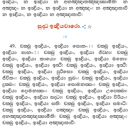
ඉන්‍ද්‍රියං
,
න
ඉන්‍ද්‍රියා
න
අනඤ‍්ඤාතඤ‍්ඤස‍්සාමීති
:
න
අඤ‍්ඤං
න
ඉන්‍ද්‍රියං
,
න
ඉන්‍ද්‍රියා
න
අඤ‍්ඤං
:
න
අඤ‍්ඤාතාවී
න
ඉන්‍ද්‍රියං
,
න
ඉන්‍ද්‍රියා
න
අඤ‍්ඤාතාවී
:
සුද‍්ධ
ඉන්‍ද්‍රියවාරො
.
18
49.
චක‍්ඛු
ඉන්‍ද්‍රියං
,
ඉන්‍ද්‍රියා
සොතං
:
චක‍්ඛු
ඉන්‍ද්‍රියං
,
1
ඉන්‍ද්‍රියා
ඝානං
:
චක‍්ඛු
ඉන්‍ද්‍රියං
,
ඉන්‍ද්‍රියා
ජිව‍්හා
:
චක‍්ඛු
2
ඉන්‍ද්‍රියං
,
ඉන්‍ද්‍රියා
කායො
:
චක‍්ඛු
ඉන්‍ද්‍රියං
,
ඉන්‍ද්‍රියා
මනො
:
චක‍්ඛු
ඉන්‍ද්‍රියං
,
ඉන්‍ද්‍රියා
ඉත්‍ථි
:
චක‍්ඛු
ඉන්‍ද්‍රියං
,
ඉන්‍ද්‍රියා
ඉත්‍ථි
:
චක‍්ඛු
ඉන්‍ද්‍රියං
,
ඉන්‍ද්‍රියා
පුරිසො
:
චක‍්ඛු
ඉන්‍ද්‍රියං
,
ඉන්‍ද්‍රියා
ජීවිතං
:
චක‍්ඛු
ඉන්‍ද්‍රියං
,
ඉන්‍ද්‍රියා
සුඛං
:
චක‍්ඛු
ඉන්‍ද්‍රියං
,
ඉන්‍ද්‍රියා
දුක‍්ඛං
:
චක‍්ඛු
ඉන්‍ද්‍රියං
,
ඉන්‍ද්‍රියා
සොමනස‍්සං
:
චක‍්ඛු
ඉන්‍ද්‍රියං
,
ඉන්‍ද්‍රියා
දොමනස‍්සං
:
චක‍්ඛු
ඉන්‍ද්‍රියං
,
ඉන්‍ද්‍රියා
උපෙක‍්ඛා
:
චක‍්ඛු
ඉන්‍ද්‍රියං
,
ඉන්‍ද්‍රියා
සද‍්ධා
:
චක‍්ඛු
ඉන්‍ද්‍රියං
,
ඉන්‍ද්‍රියා
විරියං
:
චක‍්ඛු
ඉන්‍ද්‍රියං
,
ඉන්‍ද්‍රියා
සති
:
චක‍්ඛු
ඉන්‍ද්‍රියං
,
ඉන්‍ද්‍රියා
සමාධි
:
චක‍්ඛු
ඉන්‍ද්‍රියං
,
ඉන්‍ද්‍රියා
පඤ‍්ඤා
:
චක‍්ඛු
ඉන්‍ද්‍රියං
,
ඉන්‍ද්‍රියා
අනඤ‍්ඤාතඤ‍්ඤස‍්සාමීති
:
චක‍්ඛු
ඉන්‍ද්‍රියං
,
ඉන්‍ද්‍රියා
අඤ‍්ඤං
:
චක‍්ඛු
ඉන්‍ද්‍රියං
,
ඉන්‍ද්‍රියා
අඤ‍්ඤාතාවී
: