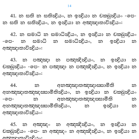
14
41.
න
සති
න
සතින්‍ද්‍රියං
,
න
ඉන්‍ද්‍රියා
න
චක‍්ඛුන්‍ද්‍රියං
-
පෙ
-
න
සති
න
සතින්‍ද්‍රියං
,
න
ඉන්‍ද්‍රියා
න
අඤ‍්ඤාතාවින්‍ද්‍රියං
:
42.
න
සමාධි
න
සමාධින්‍ද්‍රියං
,
න
ඉන්‍ද්‍රියා
න
චක‍්ඛුන්‍ද්‍රියං
-
පෙ
-
න
සමාධි
න
සමාධින්‍ද්‍රියං
,
න
ඉන්‍ද්‍රියා
න
අඤ‍්ඤාතාවින්‍ද්‍රියං
:
43.
න
පඤ‍්ඤා
න
පඤ‍්ඤින්‍ද්‍රියං
,
න
ඉන්‍ද්‍රියා
න
චක‍්ඛුන්‍ද්‍රියං
-
පෙ
-
න
පඤ‍්ඤා
න
පඤ‍්ඤින්‍ද්‍රියං
,
න
ඉන්‍ද්‍රියා
න
අඤ‍්ඤාතාවින්‍ද්‍රියං
:
44.
න
අනඤ‍්ඤාතඤ‍්ඤාස‍්සාමීති
න
අනඤ‍්ඤාතඤ‍්ඤස‍්සාමීතින්‍ද්‍රියං
,
න
ඉන්‍ද්‍රියා
න
චක‍්ඛුන්‍ද්‍රියං
-
පෙ
-
න
අනඤ‍්ඤාතඤ‍්ඤස‍්සාමීති
න
අනඤ‍්ඤාතඤ‍්ඤස‍්සාමීතින්‍ද්‍රියං
,
න
ඉන්‍ද්‍රියා
න
අඤ‍්ඤාතාවින්‍ද්‍රියං
:
45.
න
අඤ‍්ඤං
න
අඤ‍්ඤින්‍ද්‍රියං
,
න
ඉන්‍ද්‍රියා
න
චක‍්ඛුන්‍ද්‍රියං
-
පෙ
-
න
අඤ‍්ඤං
න
අඤ‍්ඤින්‍ද්‍රියං
,
න
ඉන්‍ද්‍රියා
න
අඤ‍්ඤාතාවින්‍ද්‍රියං
: