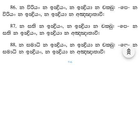
86.
න
විරියං
න
ඉන්‍ද්‍රියං
,
න
ඉන්‍ද්‍රියා
න
චක‍්ඛු
: -
පෙ
-
න
විරියං
න
ඉන්‍ද්‍රියං
,
න
ඉන්‍ද්‍රියා
න
අඤ‍්ඤාතාවී
:
87.
න
සති
න
ඉන්‍ද්‍රියං
,
න
ඉන්‍ද්‍රියා
න
චක‍්ඛු
: -
පෙ
-
න
සති
න
ඉන්‍ද්‍රියං
,
න
ඉන්‍ද්‍රියා
න
අඤ‍්ඤාතාවී
:
88.
න
සමාධි
න
ඉන්‍ද්‍රියං
,
න
ඉන්‍ද්‍රියා
න
චක‍්ඛු
: -
පෙ
-
න
සමාධි
න
ඉන්‍ද්‍රියං
,
න
ඉන්‍ද්‍රියා
න
අඤ‍්ඤාතාවී
:
26
89.
න
පඤ‍්ඤා
න
ඉන්‍ද්‍රියං
,
න
ඉන්‍ද්‍රියා
න
චක‍්ඛු
: -
පෙ
-
න
පඤ‍්ඤා
න
ඉන්‍ද්‍රියං
,
න
ඉන්‍ද්‍රියා
න
අඤ‍්ඤාතාවී
:
90.
න
අනඤ‍්ඤාතඤ‍්ඤස‍්සාමීති
න
ඉන්‍ද්‍රියං
,
න
ඉන්‍ද්‍රියා
න
චක‍්ඛු
-
පෙ
-
න
අනඤ‍්ඤාතඤ‍්ඤස‍්සාමීති
න
ඉන්‍ද්‍රියං
,
න
ඉන්‍ද්‍රියා
න
අඤ‍්ඤාතාවී
:
91.
න
අඤ‍්ඤං
න
ඉන්‍ද්‍රියං
,
න
ඉන්‍ද්‍රියා
න
චක‍්ඛු
: -
පෙ
-
න
අඤ‍්ඤං
න
ඉන්‍ද්‍රියං
,
න
ඉන්‍ද්‍රියා
න
අඤ‍්ඤාතාවී
:
92.
න
අඤ‍්ඤාතාවී
න
ඉන්‍ද්‍රියං
,
න
ඉන්‍ද්‍රියා
න
චක‍්ඛු
: