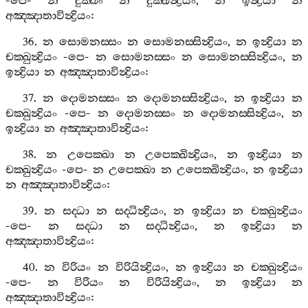
-
පෙ
-
න
දුක‍්ඛං
න
දුක‍්ඛින්‍ද්‍රියං
,
න
ඉන්‍ද්‍රියා
න
අඤ‍්ඤාතාවින්‍ද්‍රියං
:
36.
න
සොමනස‍්සං
න
සොමනස‍්සින්‍ද්‍රියං
,
න
ඉන්‍ද්‍රියා
න
චක‍්ඛුන්‍ද්‍රියං
-
පෙ
-
න
සොමනස‍්සං
න
සොමනස‍්සින්‍ද්‍රියං
,
න
ඉන්‍ද්‍රියා
න
අඤ‍්ඤාතාවින්‍ද්‍රියං
:
37.
න
දොමනස‍්සං
න
දොමනස‍්සින්‍ද්‍රියං
,
න
ඉන්‍ද්‍රියා
න
චක‍්ඛුන්‍ද්‍රියං
-
පෙ
-
න
දොමනස‍්සං
න
දොමනස‍්සින්‍ද්‍රියං
,
න
ඉන්‍ද්‍රියා
න
අඤ‍්ඤාතාවින්‍ද්‍රියං
:
38.
න
උපෙක‍්ඛා
න
උපෙක‍්ඛින්‍ද්‍රියං
,
න
ඉන්‍ද්‍රියා
න
චක‍්ඛුන්‍ද්‍රියං
-
පෙ
-
න
උපෙක‍්ඛා
න
උපෙක‍්ඛින්‍ද්‍රියං
,
න
ඉන්‍ද්‍රියා
න
අඤ‍්ඤාතාවින්‍ද්‍රියං
:
39.
න
සද‍්ධා
න
සද‍්ධින්‍ද්‍රියං
,
න
ඉන්‍ද්‍රියා
න
චක‍්ඛුන්‍ද්‍රියං
-
පෙ
-
න
සද‍්ධා
න
සද‍්ධින්‍ද්‍රියං
,
න
ඉන්‍ද්‍රියා
න
අඤ‍්ඤාතාවින්‍ද්‍රියං
:
40.
න
විරියං
න
විරියින්‍ද්‍රියං
,
න
ඉන්‍ද්‍රියා
න
චක‍්ඛුන්‍ද්‍රියං
-
පෙ
-
න
විරියං
න
විරියින්‍ද්‍රියං
,
න
ඉන්‍ද්‍රියා
න
අඤ‍්ඤාතාවින්‍ද්‍රියං
: