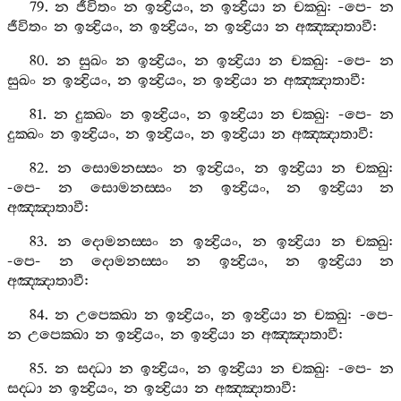
79.
න
ජීවිතං
න
ඉන්‍ද්‍රියං
,
න
ඉන්‍ද්‍රියා
න
චක‍්ඛු
: -
පෙ
-
න
ජීවිතං
න
ඉන්‍ද්‍රියං
,
න
ඉන්‍ද්‍රියං
,
න
ඉන්‍ද්‍රියා
න
අඤ‍්ඤාතාවී
:
80.
න
සුඛං
න
ඉන්‍ද්‍රියං
,
න
ඉන්‍ද්‍රියා
න
චක‍්ඛු
: -
පෙ
-
න
සුඛං
න
ඉන්‍ද්‍රියං
,
න
ඉන්‍ද්‍රියං
,
න
ඉන්‍ද්‍රියා
න
අඤ‍්ඤාතාවී
:
81.
න
දුක‍්ඛං
න
ඉන්‍ද්‍රියං
,
න
ඉන්‍ද්‍රියා
න
චක‍්ඛු
: -
පෙ
-
න
දුක‍්ඛං
න
ඉන්‍ද්‍රියං
,
න
ඉන්‍ද්‍රියං
,
න
ඉන්‍ද්‍රියා
න
අඤ‍්ඤාතාවී
:
82.
න
සොමනස‍්සං
න
ඉන්‍ද්‍රියං
,
න
ඉන්‍ද්‍රියා
න
චක‍්ඛු
:
-
පෙ
-
න
සොමනස‍්සං
න
ඉන්‍ද්‍රියං
,
න
ඉන්‍ද්‍රියා
න
අඤ‍්ඤාතාවී
:
83.
න
දොමනස‍්සං
න
ඉන්‍ද්‍රියං
,
න
ඉන්‍ද්‍රියා
න
චක‍්ඛු
:
-
පෙ
-
න
දොමනස‍්සං
න
ඉන්‍ද්‍රියං
,
න
ඉන්‍ද්‍රියා
න
අඤ‍්ඤාතාවී
:
84.
න
උපෙක‍්ඛා
න
ඉන්‍ද්‍රියං
,
න
ඉන්‍ද්‍රියා
න
චක‍්ඛු
: -
පෙ
-
න
උපෙක‍්ඛා
න
ඉන්‍ද්‍රියං
,
න
ඉන්‍ද්‍රියා
න
අඤ‍්ඤාතාවී
:
85.
න
සද‍්ධා
න
ඉන්‍ද්‍රියං
,
න
ඉන්‍ද්‍රියා
න
චක‍්ඛු
: -
පෙ
-
න
සද‍්ධා
න
ඉන්‍ද්‍රියං
,
න
ඉන්‍ද්‍රියා
න
අඤ‍්ඤාතාවී
: