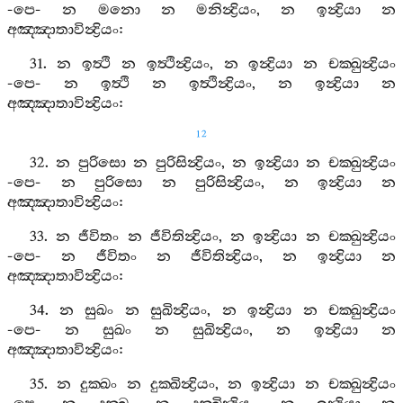
-
පෙ
-
න
මනො
න
මනින්‍ද්‍රියං
,
න
ඉන්‍ද්‍රියා
න
අඤ‍්ඤාතාවින්‍ද්‍රියං
:
31.
න
ඉත්‍ථි
න
ඉත්‍ථින්‍ද්‍රියං
,
න
ඉන්‍ද්‍රියා
න
චක‍්ඛුන්‍ද්‍රියං
-
පෙ
-
න
ඉත්‍ථි
න
ඉත්‍ථින්‍ද්‍රියං
,
න
ඉන්‍ද්‍රියා
න
අඤ‍්ඤාතාවින්‍ද්‍රියං
:
12
32.
න
පුරිසො
න
පුරිසින්‍ද්‍රියං
,
න
ඉන්‍ද්‍රියා
න
චක‍්ඛුන්‍ද්‍රියං
-
පෙ
-
න
පුරිසො
න
පුරිසින්‍ද්‍රියං
,
න
ඉන්‍ද්‍රියා
න
අඤ‍්ඤාතාවින්‍ද්‍රියං
:
33.
න
ජීවිතං
න
ජීවිතින්‍ද්‍රියං
,
න
ඉන්‍ද්‍රියා
න
චක‍්ඛුන්‍ද්‍රියං
-
පෙ
-
න
ජීවිතං
න
ජීවිතින්‍ද්‍රියං
,
න
ඉන්‍ද්‍රියා
න
අඤ‍්ඤාතාවින්‍ද්‍රියං
:
34.
න
සුඛං
න
සුඛින්‍ද්‍රියං
,
න
ඉන්‍ද්‍රියා
න
චක‍්ඛුන්‍ද්‍රියං
-
පෙ
-
න
සුඛං
න
සුඛින්‍ද්‍රියං
,
න
ඉන්‍ද්‍රියා
න
අඤ‍්ඤාතාවින්‍ද්‍රියං
:
35.
න
දුක‍්ඛං
න
දුක‍්ඛින්‍ද්‍රියං
,
න
ඉන්‍ද්‍රියා
න
චක‍්ඛුන්‍ද්‍රියං