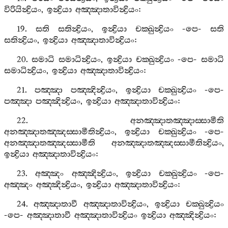
විරියින්‍ද්‍රියං
,
ඉන්‍ද්‍රියා
අඤ‍්ඤාතාවින්‍ද්‍රියං
:
19.
සති
සතින්‍ද්‍රියං
,
ඉන්‍ද්‍රියා
චක‍්ඛුන්‍ද්‍රියං
-
පෙ
-
සති
සතින්‍ද්‍රියං
,
ඉන්‍ද්‍රියා
අඤ‍්ඤාතාවින්‍ද්‍රියං
:
20.
සමාධි
සමාධින්‍ද්‍රියං
,
ඉන්‍ද්‍රියා
චක‍්ඛුන්‍ද්‍රියං
-
පෙ
-
සමාධි
සමාධින්‍ද්‍රියං
,
ඉන්‍ද්‍රියා
අඤ‍්ඤාතාවින්‍ද්‍රියං
:
21.
පඤ‍්ඤා
පඤ‍්ඤින්‍ද්‍රියං
,
ඉන්‍ද්‍රියා
චක‍්ඛුන්‍ද්‍රියං
-
පෙ
-
පඤ‍්ඤා
පඤ‍්ඤින්‍ද්‍රියං
,
ඉන්‍ද්‍රියා
අඤ‍්ඤාතාවින්‍ද්‍රියං
:
22.
අනඤ‍්ඤාතඤ‍්ඤාස‍්සාමීති
අනඤ‍්ඤාතඤ‍්ඤස‍්සාමීතින්‍ද්‍රියං
,
ඉන්‍ද්‍රියා
චක‍්ඛුන්‍ද්‍රියං
-
පෙ
-
අනඤ‍්ඤාතඤ‍්ඤස‍්සාමීති
අනඤ‍්ඤාතඤ‍්ඤස‍්සාමීතින්‍ද්‍රියං
,
ඉන්‍ද්‍රියා
අඤ‍්ඤාතාවින්‍ද්‍රියං
:
23.
අඤ‍්ඤං
අඤ‍්ඤින්‍ද්‍රියං
,
ඉන්‍ද්‍රියා
චක‍්ඛුන්‍ද්‍රියං
-
පෙ
-
අඤ‍්ඤං
අඤ‍්ඤින්‍ද්‍රියං
,
ඉන්‍ද්‍රියා
අඤ‍්ඤාතාවින්‍ද්‍රියං
:
24.
අඤ‍්ඤාතාවී
අඤ‍්ඤාතාවින්‍ද්‍රියං
,
ඉන්‍ද්‍රියා
චක‍්ඛුන්‍ද්‍රියං
-
පෙ
-
අඤ‍්ඤාතාවී
අඤ‍්ඤාතාවින්‍ද්‍රියං
ඉන්‍ද්‍රියා
අඤ‍්ඤින්‍ද්‍රියං
: