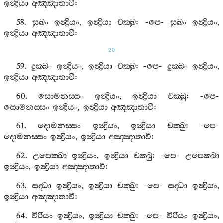
ඉන්‍ද්‍රියා
අඤ‍්ඤාතාවී
:
58.
සුඛං
ඉන්‍ද්‍රියං
,
ඉන්‍ද්‍රියා
චක‍්ඛු
: -
පෙ
-
සුඛං
ඉන්‍ද්‍රියං
,
ඉන්‍ද්‍රියා
අඤ‍්ඤාතාවී
:
20
59.
දුක‍්ඛං
ඉන්‍ද්‍රියං
,
ඉන්‍ද්‍රියා
චක‍්ඛු
: -
පෙ
-
දුක‍්ඛං
ඉන්‍ද්‍රියං
,
ඉන්‍ද්‍රියා
අඤ‍්ඤාතාවී
:
60.
සොමනස‍්සං
ඉන්‍ද්‍රියං
,
ඉන්‍ද්‍රියා
චක‍්ඛු
: -
පෙ
-
සොමනස‍්සං
ඉන්‍ද්‍රියං
,
ඉන්‍ද්‍රියා
අඤ‍්ඤාතාවී
:
61.
දොමනස‍්සං
ඉන්‍ද්‍රියං
,
ඉන්‍ද්‍රියා
චක‍්ඛු
: -
පෙ
-
දොමනස‍්සං
ඉන්‍ද්‍රියං
,
ඉන්‍ද්‍රියා
අඤ‍්ඤාතාවී
:
62.
උපෙක‍්ඛා
ඉන්‍ද්‍රියං
,
ඉන්‍ද්‍රියා
චක‍්ඛු
: -
පෙ
-
උපෙක‍්ඛා
ඉන්‍ද්‍රියං
,
ඉන්‍ද්‍රියා
අඤ‍්ඤාතාවී
:
63.
සද‍්ධා
ඉන්‍ද්‍රියං
,
ඉන්‍ද්‍රියා
චක‍්ඛු
: -
පෙ
-
සද‍්ධා
ඉන්‍ද්‍රියං
,
ඉන්‍ද්‍රියා
අඤ‍්ඤාතාවී
:
64.
විරියං
ඉන්‍ද්‍රියං
,
ඉන්‍ද්‍රියා
චක‍්ඛු
: -
පෙ
-
විරියං
ඉන්‍ද්‍රියං
,