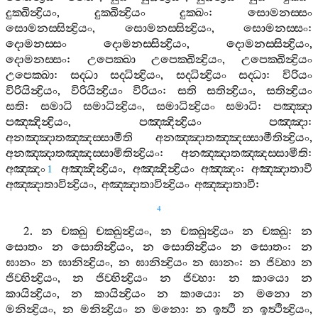
දුක‍්ඛින්‍ද්‍රියං
,
දුක‍්ඛින්‍ද්‍රියං
දුක‍්ඛං
:
සොමනස‍්සං
සොමනස‍්සින්‍ද්‍රියං
,
සොමනස‍්සින්‍ද්‍රියං
,
සොමනස‍්සං
:
දොමනස‍්සං
දොමනස‍්සින්‍ද්‍රියං
,
දොමනස‍්සින්‍ද්‍රියං
,
දොමනස‍්සං
:
උපෙක‍්ඛා
උපෙක‍්ඛින්‍ද්‍රියං
,
උපෙක‍්ඛින්‍ද්‍රියං
උපෙක‍්ඛා
:
සද‍්ධා
සද‍්ධින්‍ද්‍රියං
,
සද‍්ධින්‍ද්‍රියං
සද‍්ධා
:
විරියං
විරියින්‍ද්‍රියං
,
විරියින්‍ද්‍රියං
විරියං
:
සති
සතින්‍ද්‍රියං
,
සතින්‍ද්‍රියං
සති
:
සමාධි
සමාධින්‍ද්‍රියං
,
සමාධින්‍ද්‍රියං
සමාධි
:
පඤ‍්ඤා
පඤ‍්ඤින්‍ද්‍රියං
,
පඤ‍්ඤින්‍ද්‍රියං
පඤ‍්ඤා
:
අනඤ‍්ඤාතඤ‍්ඤස‍්සාමීති
අනඤ‍්ඤාතඤ‍්ඤස‍්සාමීතින්‍ද්‍රියං
,
අනඤ‍්ඤාතඤ‍්ඤස‍්සාමීතින්‍ද්‍රියං
:
අනඤ‍්ඤාතඤ‍්ඤස‍්සාමීති
:
අඤ‍්ඤං
අඤ‍්ඤින්‍ද්‍රියං
,
අඤ‍්ඤින්‍ද්‍රියං
අඤ‍්ඤං
:
අඤ‍්ඤාතාවී
1
අඤ‍්ඤාතාවින්‍ද්‍රියං
,
අඤ‍්ඤාතාවින්‍ද්‍රියං
අඤ‍්ඤාතාවී
:
4
2.
න
චක‍්ඛු
චක‍්ඛුන්‍ද්‍රියං
,
න
චක‍්ඛුන්‍ද්‍රියං
න
චක‍්ඛු
:
න
සොතං
න
සොතින්‍ද්‍රියං
,
න
සොතින්‍ද්‍රියං
න
සොතං
:
න
ඝානං
න
ඝානින්‍ද්‍රියං
,
න
ඝානින්‍ද්‍රියං
න
ඝානං
:
න
ජිව‍්හා
න
ජිව‍්හින්‍ද්‍රියං
,
න
ජිව‍්හින්‍ද්‍රියං
න
ජිව‍්හා
:
න
කායො
න
කායින්‍ද්‍රියං
,
න
කායින්‍ද්‍රියං
න
කායො
:
න
මනො
න
මනින්‍ද්‍රියං
,
න
මනින්‍ද්‍රියං
න
මනො
:
න
ඉත්‍ථි
න
ඉත්‍ථින්‍ද්‍රියං
,