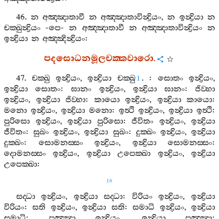
46.
න
අඤ‍්ඤාතාවී
න
අඤ‍්ඤාතාවින්‍ද්‍රියං
,
න
ඉන්‍ද්‍රියා
න
චක‍්ඛුන්‍ද්‍රියං
-
පෙ
-
න
අඤ‍්ඤාතාවී
න
අඤ‍්ඤාතාවින්‍ද්‍රියං
න
ඉන්‍ද්‍රියා
න
අඤ‍්ඤින්‍ද්‍රියං
:
පදසොධනමූලචක‍්කවාරො
.
47.
චක‍්ඛු
ඉන්‍ද්‍රියං
,
ඉන්‍ද්‍රියා
චක‍්ඛු
. :
සොතං
ඉන්‍ද්‍රියං
,
1
ඉන්‍ද්‍රියා
සොතං
:
ඝානං
ඉන්‍ද්‍රියං
,
ඉන්‍ද්‍රියා
ඝානං
:
ජිව‍්හා
ඉන්‍ද්‍රියං
,
ඉන්‍ද්‍රියා
ජිව‍්හා
:
කායො
ඉන්‍ද්‍රියං
,
ඉන්‍ද්‍රියා
කායො
:
මනො
ඉන්‍ද්‍රියං
,
ඉන්‍ද්‍රියා
මනො
:
ඉත්‍ථි
ඉන්‍ද්‍රියං
,
ඉන්‍ද්‍රියා
ඉත්‍ථි
:
පුරිසො
ඉන්‍ද්‍රියං
,
ඉන්‍ද්‍රියා
පුරිසො
:
ජීවිතං
ඉන්‍ද්‍රියං
,
ඉන්‍ද්‍රියා
ජීවිතං
:
සුඛං
ඉන්‍ද්‍රියං
,
ඉන්‍ද්‍රියා
සුඛං
:
දුක‍්ඛං
ඉන්‍ද්‍රියං
,
ඉන්‍ද්‍රියා
දුක‍්ඛං
:
සොමනස‍්සං
ඉන්‍ද්‍රියං
,
ඉන්‍ද්‍රියා
සොමනස‍්සං
:
දොමනස‍්සං
ඉන්‍ද්‍රියං
,
ඉන්‍ද්‍රියා
උපෙක‍්ඛා
ඉන්‍ද්‍රියං
,
ඉන්‍ද්‍රියා
උපෙක‍්ඛා
:
16
සද‍්ධා
ඉන්‍ද්‍රියං
,
ඉන්‍ද්‍රියා
සද‍්ධා
:
විරියං
ඉන්‍ද්‍රියං
,
ඉන්‍ද්‍රියා
විරියං
:
සති
ඉන්‍ද්‍රියං
,
ඉන්‍ද්‍රියා
සති
:
සමාධි
ඉන්‍ද්‍රියං
,
ඉන්‍ද්‍රියා
සමාධි
:
පඤ‍්ඤා
ඉන්‍ද්‍රියං
,
ඉන්‍ද්‍රියා
පඤ‍්ඤා
: