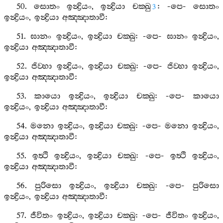
50.
සොතං
ඉන්‍ද්‍රියං
,
ඉන්‍ද්‍රියා
චක‍්ඛු
: -
පෙ
-
සොතං
3
ඉන්‍ද්‍රියං
,
ඉන්‍ද්‍රියා
අඤ‍්ඤාතාවී
:
51.
ඝානං
ඉන්‍ද්‍රියං
,
ඉන්‍ද්‍රියා
චක‍්ඛු
: -
පෙ
-
ඝානං
ඉන්‍ද්‍රියං
,
ඉන්‍ද්‍රියා
අඤ‍්ඤාතාවී
:
52.
ජිව‍්හා
ඉන්‍ද්‍රියං
,
ඉන්‍ද්‍රියා
චක‍්ඛු
: -
පෙ
-
ජිව‍්හා
ඉන්‍ද්‍රියං
,
ඉන්‍ද්‍රියා
අඤ‍්ඤාතාවී
:
53.
කායො
ඉන්‍ද්‍රියං
,
ඉන්‍ද්‍රියා
චක‍්ඛු
: -
පෙ
-
කායො
ඉන්‍ද්‍රියං
,
ඉන්‍ද්‍රියා
අඤ‍්ඤාතාවී
:
54.
මනො
ඉන්‍ද්‍රියං
,
ඉන්‍ද්‍රියා
චක‍්ඛු
: -
පෙ
-
මනො
ඉන්‍ද්‍රියං
,
ඉන්‍ද්‍රියා
අඤ‍්ඤාතාවී
:
55.
ඉත්‍ථි
ඉන්‍ද්‍රියං
,
ඉන්‍ද්‍රියා
චක‍්ඛු
: -
පෙ
-
ඉත්‍ථි
ඉන්‍ද්‍රියං
,
ඉන්‍ද්‍රියා
අඤ‍්ඤාතාවී
:
56.
පුරිසො
ඉන්‍ද්‍රියං
,
ඉන්‍ද්‍රියා
චක‍්ඛු
: -
පෙ
-
පුරිසො
ඉන්‍ද්‍රියං
,
ඉන්‍ද්‍රියා
අඤ‍්ඤාතාවී
:
57.
ජීවිතං
ඉන්‍ද්‍රියං
,
ඉන්‍ද්‍රියා
චක‍්ඛු
: -
පෙ
-
ජීවිතං
ඉන්‍ද්‍රියං
,