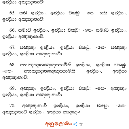
ඉන්‍ද්‍රියා
අඤ‍්ඤාතාවී
:
65.
සති
ඉන්‍ද්‍රියං
,
ඉන්‍ද්‍රියා
චක‍්ඛු
: -
පෙ
-
සති
ඉන්‍ද්‍රියං
,
ඉන්‍ද්‍රියා
අඤ‍්ඤාතාවී
:
66.
සමාධි
ඉන්‍ද්‍රියං
,
ඉන්‍ද්‍රියා
චක‍්ඛු
: -
පෙ
-
සමාධි
ඉන්‍ද්‍රියං
,
ඉන්‍ද්‍රියා
අඤ‍්ඤාතාවී
:
67.
පඤ‍්ඤා
ඉන්‍ද්‍රියං
,
ඉන්‍ද්‍රියා
චක‍්ඛු
: -
පෙ
-
පඤ‍්ඤා
ඉන්‍ද්‍රියං
,
ඉන්‍ද්‍රියා
අඤ‍්ඤාතාවී
:
68.
අනඤ‍්ඤාතඤ‍්ඤස‍්සාමීති
ඉන්‍ද්‍රියං
,
ඉන්‍ද්‍රියා
චක‍්ඛු
:
-
පෙ
-
අනඤ‍්ඤාතඤ‍්ඤස‍්සාමීති
ඉන්‍ද්‍රියං
,
ඉන්‍ද්‍රියා
අඤ‍්ඤාතාවී
:
69.
අඤ‍්ඤං
ඉන්‍ද්‍රියං
,
ඉන්‍ද්‍රියා
චක‍්ඛු
: -
පෙ
-
අඤ‍්ඤං
ඉන්‍ද්‍රියං
,
ඉන්‍ද්‍රියා
අඤ‍්ඤාතාවී
:
70.
අඤ‍්ඤාතාවී
ඉන්‍ද්‍රියං
,
ඉන්‍ද්‍රියා
චක‍්ඛු
: -
පෙ
-
අඤ‍්ඤාතාවී
ඉන්‍ද්‍රියං
,
ඉන්‍ද්‍රියා
අඤ‍්ඤං
:
අනුලොමං
: