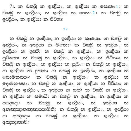
71.
න
චක‍්ඛු
න
ඉන්‍ද්‍රියං
,
න
ඉන්‍ද්‍රියා
න
සොතං
:
න
1
චක‍්ඛු
න
ඉන්‍ද්‍රියං
,
න
ඉන්‍ද්‍රියා
න
ඝානං
:
න
චක‍්ඛු
න
2
ඉන්‍ද්‍රියං
,
න
ඉන්‍ද්‍රියා
න
ජිව‍්හා
:
22
න
චක‍්ඛු
න
ඉන්‍ද්‍රියං
,
න
ඉන්‍ද්‍රියා
න
කායො
:
න
චක‍්ඛු
න
ඉන්‍ද්‍රියං
,
න
ඉන්‍ද්‍රියා
න
මනො
:
න
චක‍්ඛු
න
ඉන්‍ද්‍රියං
,
න
ඉන්‍ද්‍රියා
න
ඉත්‍ථි
:
න
චක‍්ඛු
න
ඉන්‍ද්‍රියං
,
න
ඉන්‍ද්‍රියා
න
පුරිසො
:
න
චක‍්ඛු
න
ඉන්‍ද්‍රියං
,
න
ඉන්‍ද්‍රියා
න
ජීවිතං
:
න
චක‍්ඛු
න
ඉන්‍ද්‍රියං
,
න
ඉන්‍ද්‍රියා
න
සුඛං
:
න
චක‍්ඛු
න
ඉන්‍ද්‍රියං
,
න
ඉන්‍ද්‍රියා
න
දුක‍්ඛං
:
න
චක‍්ඛු
න
ඉන්‍ද්‍රියං
,
න
ඉන්‍ද්‍රියා
න
සොමනස‍්සං
:
න
චක‍්ඛු
න
ඉන්‍ද්‍රියං
,
න
ඉන්‍ද්‍රියා
න
දොමනස‍්සං
:
න
චක‍්ඛු
න
ඉන්‍ද්‍රියං
,
න
ඉන්‍ද්‍රියා
න
විරියං
:
න
චක‍්ඛු
න
ඉන්‍ද්‍රියං
,
න
ඉන්‍ද්‍රියා
න
සති
:
න
චක‍්ඛු
න
ඉන්‍ද්‍රියං
,
න
ඉන්‍ද්‍රියා
න
සමාධි
:
න
චක‍්ඛු
න
ඉන්‍ද්‍රියං
,
න
ඉන්‍ද්‍රියා
න
පඤ‍්ඤා
:
න
චක‍්ඛු
න
ඉන්‍ද්‍රියං
,
න
ඉන්‍ද්‍රියා
න
අනඤ‍්ඤාතඤ‍්ඤස‍්සාමීති
:
න
චක‍්ඛු
න
ඉන්‍ද්‍රියං
,
න
ඉන්‍ද්‍රියා
න
අඤ‍්ඤං
:
න
චක‍්ඛු
න
ඉන්‍ද්‍රියං
,
න
ඉන්‍ද්‍රියා
න
අඤ‍්ඤාතාවී
: