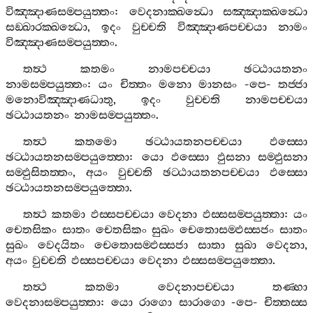
විඤ‍්ඤාණසම‍්පයුත‍්තං
:
වෙදනාක‍්ඛන්‍ධො
සඤ‍්ඤාක‍්ඛන්‍ධො
සඞ‍්ඛාරක‍්ඛන්‍ධො
,
ඉදං
වුච‍්චති
විඤ‍්ඤාණපච‍්චයා
නාමං
විඤ‍්ඤාණසම‍්පයුත‍්තං
.
තත්‍ථ
කතමං
නාමපච‍්චයා
ඡට‍්ඨායතනං
නාමසම‍්පයුත‍්තං
:
යං
චිත‍්තං
මනො
මානසං
-
පෙ
-
තජ‍්ජා
මනොවිඤ‍්ඤාණධාතු
,
ඉදං
වුච‍්චති
නාමපච‍්චයා
ඡට‍්ඨායතනං
නාමසම‍්පයුත‍්තං
.
තත්‍ථ
කතමො
ඡට‍්ඨායතනපච‍්චයා
ඵස‍්සො
ඡට‍්ඨායතනසම‍්පයුත‍්තො
:
යො
ඵස‍්සො
ඵුසනා
සම‍්ඵුසනා
සම‍්ඵුසිතත‍්තං
,
අයං
වුච‍්චති
ඡට‍්ඨායතනපච‍්චයා
ඵස‍්සො
ඡට‍්ඨායතනසම‍්පයුත‍්තො
.
තත්‍ථ
කතමා
ඵස‍්සපච‍්චයා
වෙදනා
ඵස‍්සසම‍්පයුත‍්තා
:
යං
චෙතසිකං
සාතං
චෙතසිකං
සුඛං
චෙතොසම‍්ඵස‍්සජං
සාතං
සුඛං
වෙදයිතං
චෙතොසම‍්ඵස‍්සජා
සාතා
සුඛා
වෙදනා
,
අයං
වුච‍්චති
ඵස‍්සපච‍්චයා
වෙදනා
ඵස‍්සසම‍්පයුත‍්තො
.
තත්‍ථ
කතමා
වෙදනාපච‍්චයා
තණ‍්හා
වෙදනාසම‍්පයුත‍්තා
:
යො
රාගො
සාරාගො
-
පෙ
-
චිත‍්තස‍්ස