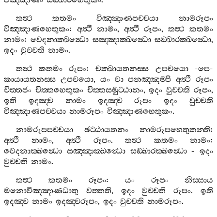
විඤ‍්ඤාණං
සඞ‍්ඛාරහෙතුකං
.
තත්‍ථ
කතමං
විඤ‍්ඤාණපච‍්චයා
නාමරූපං
විඤ‍්ඤාණහෙතුකං
:
අත්‍ථි
නාමං
,
අත්‍ථි
රූපං
,
තත්‍ථ
කතමං
නාමං
:
වෙදනාක‍්ඛන්‍ධො
සඤ‍්ඤාක‍්ඛන්‍ධො
සඞ‍්ඛාරක‍්ඛන්‍ධො
,
ඉදං
වුච‍්චති
නාමං
.
තත්‍ථ
කතමං
රූපං
:
චක‍්ඛායතනස‍්ස
උපචයො
-
පෙ
-
කායායතනස‍්ස
උපචයො
,
යං
වා
පනඤ‍්ඤම‍්පි
අත්‍ථි
රූපං
චිත‍්තජං
චිත‍්තහෙතුකං
චිත‍්තසමුට‍්ඨානං
,
ඉදං
වුච‍්චති
රූපං
,
ඉති
ඉදඤ‍්ච
නාමං
ඉදඤ‍්ච
රූපං
ඉදං
වුච‍්චති
විඤ‍්ඤාණපච‍්චයා
නාමරූපං
විඤ‍්ඤාණහෙතුකං
.
නාමරූපපච‍්චයා
ඡට‍්ඨායතනං
නාමරූපහෙතුකන‍්ති
:
අත්‍ථි
නාමං
,
අත්‍ථි
රූපං
.
තත්‍ථ
කතමං
නාමං
:
වෙදනාක‍්ඛන්‍ධො
සඤ‍්ඤාක‍්ඛන්‍ධො
සඞ‍්ඛාරක‍්ඛන්‍ධො
-
ඉදං
වුච‍්චති
නාමං
.
තත්‍ථ
කතමං
රූපං
:
යං
රූපං
නිස‍්සාය
මනොවිඤ‍්ඤාණධාතු
වත‍්තති
,
ඉදං
වුච‍්චති
රූපං
.
ඉති
ඉදඤ‍්ච
නාමං
ඉදඤ‍්චරූපං
,
ඉදං
වුච‍්චති
නාමරූපං
.