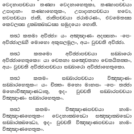
වෙදනාපච‍්චයා
තණ‍්හා
වෙදනාහෙතුකා
,
තණ‍්හාපච‍්චයා
උපාදානං
තණ‍්හාහෙතුකං
,
උපාදානපච‍්චයා
භවො
,
භවපච‍්චයා
ජාති
,
ජාතිපච‍්චයා
ජරාමරණං
,
එවමෙතස‍්ස
කෙවලස‍්ස
දුක‍්ඛක‍්ඛන්‍ධස‍්ස
සමුදයො
හොති
.
තත්‍ථ
කතමා
අවිජ‍්ජා
:
යං
අඤ‍්ඤාණං
අදස‍්සනං
-
පෙ
-
අවිජ‍්ජාලඞ‍්ගි
මොහො
අකුසලමූලං
,
අයං
වුච‍්චති
අවිජ‍්ජා
.
තත්‍ථ
කතමො
අවිජ‍්ජාපච‍්චයා
සඞ‍්ඛාරො
අවිජ‍්ජාහෙතුකො
:
යා
චෙතනා
සඤ‍්චෙතනා
චෙතයිතත‍්තං
,
අයං
වුච‍්චති
අවිජ‍්ජාපච‍්චයා
සඞ‍්ඛාරො
අවිජ‍්ජාහෙතුකො
.
තත්‍ථ
කතමං
සඞ‍්ඛාරපච‍්චයා
විඤ‍්ඤාණං
සඞ‍්ඛාරහෙතුකං
:
යං
චිත‍්තං
මනො
මානසං
-
පෙ
-
තජ‍්ජා
මනොවිඤ‍්ඤාණධාතු
,
ඉදං
වුච‍්චති
සඞ‍්ඛාරපච‍්චයා
විඤ‍්ඤාණං
සඞ‍්ඛාරහෙතුකං
.
තත්‍ථ
කතමං
විඤ‍්ඤාණපච‍්චයා
නාමං
විඤ‍්ඤාණහෙතුකං
:
වෙදනාක‍්ඛන්‍ධො
සඤ‍්ඤාක‍්ඛන්‍ධො
සඞ‍්ඛාරක‍්ඛන්‍ධො
,
ඉදං
වුච‍්චති
විඤ‍්ඤාණපච‍්චයා
නාමං
විඤ‍්ඤාණහෙතුකං
.