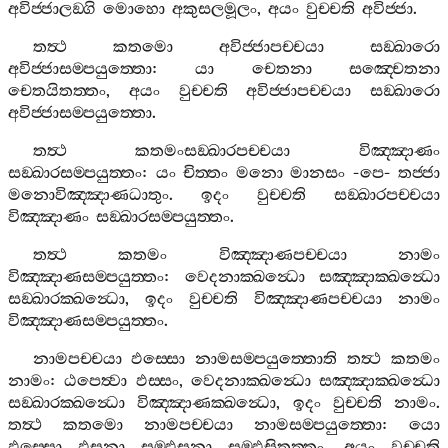
අවිජ‍්ජාලඞ‍්ගි
මොහො
අකුසලමූලං
,
අයං
වුච‍්චති
අවිජ‍්ජා
.
තත්‍ථ
කතමො
අවිජ‍්ජාපච‍්චයා
සඞ‍්ඛාරො
අවිජ‍්ජාසම‍්පයුත‍්තො
:
යා
චෙතනා
සඤ‍්චෙතනා
චෙතයිතත‍්තං
,
අයං
වුච‍්චති
අවිජ‍්ජාපච‍්චයා
සඞ‍්ඛාරො
අවිජ‍්ජාසම‍්පයුත‍්තො
.
තත්‍ථ
කතමංසඞ‍්ඛාරපච‍්චයා
විඤ‍්ඤාණං
සඞ‍්ඛාරසම‍්පයුත‍්තං
:
යං
චිත‍්තං
මනො
මානසං
-
පෙ
-
තජ‍්ජා
මනොවිඤ‍්ඤාණධාතුං
.
ඉදං
වුච‍්චති
සඞ‍්ඛාරපච‍්චයා
විඤ‍්ඤාණං
සඞ‍්ඛාරසම‍්පයුත‍්තං
.
තත්‍ථ
කතමං
විඤ‍්ඤාණපච‍්චයා
නාමං
විඤ‍්ඤාණසම‍්පයුත‍්තං
:
වෙදනාක‍්ඛන්‍ධො
සඤ‍්ඤාක‍්ඛන්‍ධො
සඞ‍්ඛාරක‍්ඛන්‍ධො
,
ඉදං
වුච‍්චති
විඤ‍්ඤාණපච‍්චයා
නාමං
විඤ‍්ඤාණසම‍්පයුත‍්තං
.
නාමපච‍්චයා
ඵස‍්සො
නාමසම‍්පයුත‍්තොති
තත්‍ථ
කතමං
නාමං
:
ඨපෙත්‍වා
ඵස‍්සං
,
වෙදනාක‍්ඛන්‍ධො
සඤ‍්ඤාක‍්ඛන්‍ධො
සඞ‍්ඛාරක‍්ඛන්‍ධො
විඤ‍්ඤාණක‍්ඛන්‍ධො
,
ඉදං
වුච‍්චති
නාමං
.
තත්‍ථ
කතමො
නාමපච‍්චයා
නාමසම‍්පයුත‍්තො
:
යො
ඵස‍්සො
ඵුසනා
සම‍්ඵුසනා
සම‍්ඵුසිතත‍්තං
,
අයං
වුච‍්චති