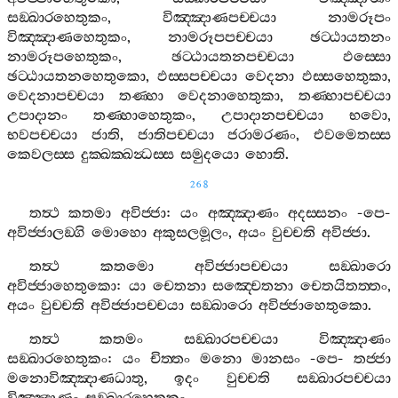
සඞ‍්ඛාරහෙතුකං
,
විඤ‍්ඤාණපච‍්චයා
නාමරූපං
විඤ‍්ඤාණහෙතුකං
,
නාමරූපපච‍්චයා
ඡට‍්ඨායතනං
නාමරූපහෙතුකං
,
ඡට‍්ඨායතනපච‍්චයා
ඵස‍්සො
ඡට‍්ඨායතනහෙතුකො
,
ඵස‍්සපච‍්චයා
වෙදනා
ඵස‍්සහෙතුකා
,
වෙදනාපච‍්චයා
තණ‍්හා
වෙදනාහෙතුකා
,
තණ‍්හාපච‍්චයා
උපාදානං
තණ‍්හාහෙතුකං
,
උපාදානපච‍්චයා
භවො
,
භවපච‍්චයා
ජාති
,
ජාතිපච‍්චයා
ජරාමරණං
,
එවමෙතස‍්ස
කෙවලස‍්ස
දුක‍්ඛක‍්ඛන්‍ධස‍්ස
සමුදයො
හොති
.
268
තත්‍ථ
කතමා
අවිජ‍්ජා
:
යං
අඤ‍්ඤාණං
අදස‍්සනං
-
පෙ
-
අවිජ‍්ජාලඞ‍්ගි
මොහො
අකුසලමූලං
,
අයං
වුච‍්චති
අවිජ‍්ජා
.
තත්‍ථ
කතමො
අවිජ‍්ජාපච‍්චයා
සඞ‍්ඛාරො
අවිජ‍්ජාහෙතුකො
:
යා
චෙතනා
සඤ‍්චෙතනා
චෙතයිතත‍්තං
,
අයං
වුච‍්චති
අවිජ‍්ජාපච‍්චයා
සඞ‍්ඛාරො
අවිජ‍්ජාහෙතුකො
.
තත්‍ථ
කතමං
සඞ‍්ඛාරපච‍්චයා
විඤ‍්ඤාණං
සඞ‍්ඛාරහෙතුකං
:
යං
චිත‍්තං
මනො
මානසං
-
පෙ
-
තජ‍්ජා
මනොවිඤ‍්ඤාණධාතු
,
ඉදං
වුච‍්චති
සඞ‍්ඛාරපච‍්චයා