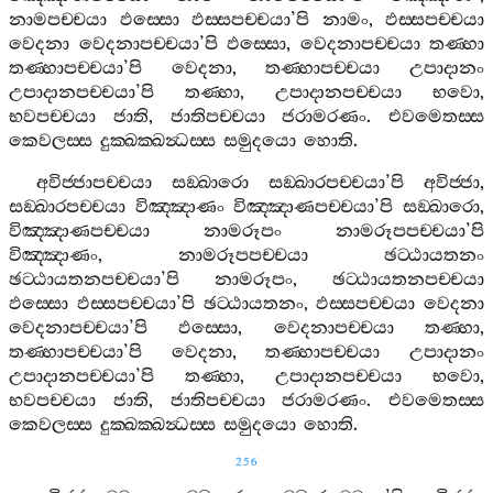
නාමපච‍්චයා
ඵස‍්සො
ඵස‍්සපච‍්චයා
’
පි
නාමං
,
ඵස‍්සපච‍්චයා
වෙදනා
වෙදනාපච‍්චයා
’
පි
ඵස‍්සො
,
වෙදනාපච‍්චයා
තණ‍්හා
තණ‍්හාපච‍්චයා
’
පි
වෙදනා
,
තණ‍්හාපච‍්චයා
උපාදානං
උපාදානපච‍්චයා
’
පි
තණ‍්හා
,
උපාදානපච‍්චයා
භවො
,
භවපච‍්චයා
ජාති
,
ජාතිපච‍්චයා
ජරාමරණං
.
එවමෙතස‍්ස
කෙවලස‍්ස
දුක‍්ඛක‍්ඛන්‍ධස‍්ස
සමුදයො
හොති
.
අවිජ‍්ජාපච‍්චයා
සඞ‍්ඛාරො
සඞ‍්ඛාරපච‍්චයා
’
පි
අවිජ‍්ජා
,
සඞ‍්ඛාරපච‍්චයා
විඤ‍්ඤාණං
විඤ‍්ඤාණපච‍්චයා
’
පි
සඞ‍්ඛාරො
,
විඤ‍්ඤාණපච‍්චයා
නාමරූපං
නාමරූපපච‍්චයා
’
පි
විඤ‍්ඤාණං
,
නාමරූපපච‍්චයා
ඡට‍්ඨායතනං
ඡට‍්ඨායතනපච‍්චයා
’
පි
නාමරූපං
,
ඡට‍්ඨායතනපච‍්චයා
ඵස‍්සො
ඵස‍්සපච‍්චයා
’
පි
ඡට‍්ඨායතනං
,
ඵස‍්සපච‍්චයා
වෙදනා
වෙදනාපච‍්චයා
’
පි
ඵස‍්සො
,
වෙදනාපච‍්චයා
තණ‍්හා
,
තණ‍්හාපච‍්චයා
’
පි
වෙදනා
,
තණ‍්හාපච‍්චයා
උපාදානං
උපාදානපච‍්චයා
’
පි
තණ‍්හා
,
උපාදානපච‍්චයා
භවො
,
භවපච‍්චයා
ජාති
,
ජාතිපච‍්චයා
ජරාමරණං
.
එවමෙතස‍්ස
කෙවලස‍්ස
දුක‍්ඛක‍්ඛන්‍ධස‍්ස
සමුදයො
හොති
.
256