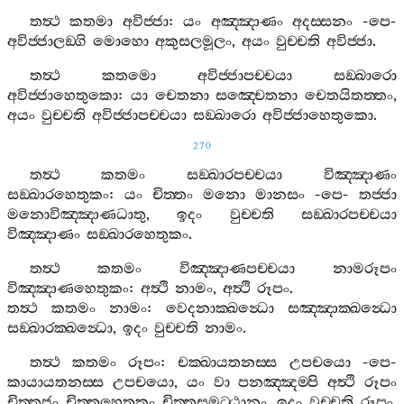
තත්‍ථ
කතමා
අවිජ‍්ජා
:
යං
අඤ‍්ඤාණං
අදස‍්සනං
-
පෙ
-
අවිජ‍්ජාලඞ‍්ගි
මොහො
අකුසලමූලං
,
අයං
වුච‍්චති
අවිජ‍්ජා
.
තත්‍ථ
කතමො
අවිජ‍්ජාපච‍්චයා
සඞ‍්ඛාරො
අවිජ‍්ජාහෙතුකො
:
යා
චෙතනා
සඤ‍්චෙතනා
චෙතයිතත‍්තං
,
අයං
වුච‍්චති
අවිජ‍්ජාපච‍්චයා
සඞ‍්ඛාරො
අවිජ‍්ජාහෙතුකො
.
270
තත්‍ථ
කතමං
සඞ‍්ඛාරපච‍්චයා
විඤ‍්ඤාණං
සඞ‍්ඛාරහෙතුකං
:
යං
චිත‍්තං
මනො
මානසං
-
පෙ
-
තජ‍්ජා
මනොවිඤ‍්ඤාණධාතු
,
ඉදං
වුච‍්චති
සඞ‍්ඛාරපච‍්චයා
විඤ‍්ඤාණං
සඞ‍්ඛාරහෙතුකං
.
තත්‍ථ
කතමං
විඤ‍්ඤාණපච‍්චයා
නාමරූපං
විඤ‍්ඤාණහෙතුකං
:
අත්‍ථි
නාමං
,
අත්‍ථි
රූපං
.
තත්‍ථ
කතමං
නාමං
:
වෙදනාක‍්ඛන්‍ධො
සඤ‍්ඤාක‍්ඛන්‍ධො
සඞ‍්ඛාරක‍්ඛන්‍ධො
,
ඉදං
වුච‍්චති
නාමං
.
තත්‍ථ
කතමං
රූපං
:
චක‍්ඛායතනස‍්ස
උපචයො
-
පෙ
-
කායායතනස‍්ස
උපචයො
,
යං
වා
පනඤ‍්ඤම‍්පි
අත්‍ථි
රූපං
චිත‍්තජං
චිත‍්තහෙතුකං
චිත‍්තසමුට‍්ඨානං
,
ඉදං
වුච‍්චති
රූපං
.