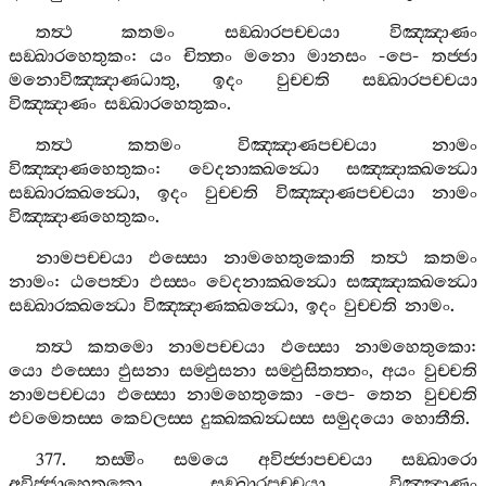
තත්‍ථ
කතමං
සඞ‍්ඛාරපච‍්චයා
විඤ‍්ඤාණං
සඞ‍්ඛාරහෙතුකං
:
යං
චිත‍්තං
මනො
මානසං
-
පෙ
-
තජ‍්ජා
මනොවිඤ‍්ඤාණධාතු
,
ඉදං
වුච‍්චති
සඞ‍්ඛාරපච‍්චයා
විඤ‍්ඤාණං
සඞ‍්ඛාරහෙතුකං
.
තත්‍ථ
කතමං
විඤ‍්ඤාණපච‍්චයා
නාමං
විඤ‍්ඤාණහෙතුකං
:
වෙදනාක‍්ඛන්‍ධො
සඤ‍්ඤාක‍්ඛන්‍ධො
සඞ‍්ඛාරක‍්ඛන්‍ධො
,
ඉදං
වුච‍්චති
විඤ‍්ඤාණපච‍්චයා
නාමං
විඤ‍්ඤාණහෙතුකං
.
නාමපච‍්චයා
ඵස‍්සො
නාමහෙතුකොති
තත්‍ථ
කතමං
නාමං
:
ඨපෙත්‍වා
ඵස‍්සං
වෙදනාක‍්ඛන්‍ධො
සඤ‍්ඤාක‍්ඛන්‍ධො
සඞ‍්ඛාරක‍්ඛන්‍ධො
විඤ‍්ඤාණක‍්ඛන්‍ධො
,
ඉදං
වුච‍්චති
නාමං
.
තත්‍ථ
කතමො
නාමපච‍්චයා
ඵස‍්සො
නාමහෙතුකො
:
යො
ඵස‍්සො
ඵුසනා
සම‍්ඵුසනා
සම‍්ඵුසිතත‍්තං
,
අයං
වුච‍්චති
නාමපච‍්චයා
ඵස‍්සො
නාමහෙතුකො
-
පෙ
-
තෙන
වුච‍්චති
එවමෙතස‍්ස
කෙවලස‍්ස
දුක‍්ඛක‍්ඛන්‍ධස‍්ස
සමුදයො
හොතීති
.
377.
තස‍්මිං
සමයෙ
අවිජ‍්ජාපච‍්චයා
සඞ‍්ඛාරො
අවිජ‍්ජාහෙතුකො
,
සඞ‍්ඛාරපච‍්චයා
විඤ‍්ඤාණං