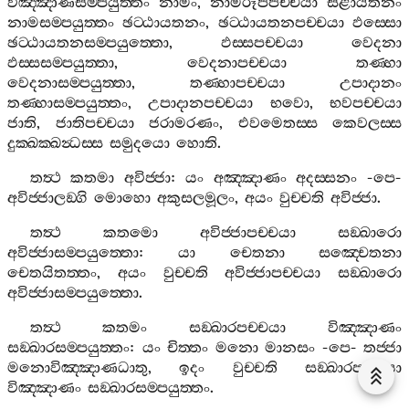
විඤ‍්ඤාණසම‍්පයුත‍්තං
නාමං
,
නාමරූපපච‍්චයා
සළායතනං
නාමසම‍්පයුත‍්තං
ඡට‍්ඨායතනං
,
ඡට‍්ඨායතනපච‍්චයා
ඵස‍්සො
ඡට‍්ඨායතනසම‍්පයුත‍්තො
,
ඵස‍්සපච‍්චයා
වෙදනා
ඵස‍්සසම‍්පයුත‍්තා
,
වෙදනාපච‍්චයා
තණ‍්හා
වෙදනාසම‍්පයුත‍්තා
,
තණ‍්හාපච‍්චයා
උපාදානං
තණ‍්හාසම‍්පයුත‍්තං
,
උපාදානපච‍්චයා
භවො
,
භවපච‍්චයා
ජාති
,
ජාතිපච‍්චයා
ජරාමරණං
,
එවමෙතස‍්ස
කෙවලස‍්ස
දුක‍්ඛක‍්ඛන්‍ධස‍්ස
සමුදයො
හොති
.
තත්‍ථ
කතමා
අවිජ‍්ජා
:
යං
අඤ‍්ඤාණං
අදස‍්සනං
-
පෙ
-
අවිජ‍්ජාලඞ‍්ගි
මොහො
අකුසලමූලං
,
අයං
වුච‍්චති
අවිජ‍්ජා
.
තත්‍ථ
කතමො
අවිජ‍්ජාපච‍්චයා
සඞ‍්ඛාරො
අවිජ‍්ජාසම‍්පයුත‍්තො
:
යා
චෙතනා
සඤ‍්චෙතනා
චෙතයිතත‍්තං
,
අයං
වුච‍්චති
අවිජ‍්ජාපච‍්චයා
සඞ‍්ඛාරො
අවිජ‍්ජාසම‍්පයුත‍්තො
.
තත්‍ථ
කතමං
සඞ‍්ඛාරපච‍්චයා
විඤ‍්ඤාණං
සඞ‍්ඛාරසම‍්පයුත‍්තං
:
යං
චිත‍්තං
මනො
මානසං
-
පෙ
-
තජ‍්ජා
මනොවිඤ‍්ඤාණධාතු
,
ඉදං
වුච‍්චති
සඞ‍්ඛාරපච‍්චයා
විඤ‍්ඤාණං
සඞ‍්ඛාරසම‍්පයුත‍්තං
.