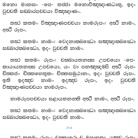
මනො
මානසං
-
පෙ
-
තජ‍්ජා
මනොවිඤ‍්ඤාණධාතු
,
ඉදං
වුච‍්චති
සඞ‍්ඛාරපච‍්චයා
විඤ‍්ඤාණං
.
තත්‍ථ
කතමං
විඤ‍්ඤාණපච‍්චයා
නාමරූපං
:
අත්‍ථි
නාමං
,
අත්‍ථි
රූපං
.
තත්‍ථ
කතමං
නාමං
:
වෙදනාක‍්ඛන්‍ධො
සඤ‍්ඤාක‍්ඛන්‍ධො
සඞ‍්ඛාරක‍්ඛන්‍ධො
,
ඉදං
වුච‍්චති
නාමං
.
තත්‍ථ
කතමං
රූපං
:
චක‍්ඛායතනස‍්ස
උපචයො
-
පෙ
-
කායායතනස‍්ස
උපචයො
,
යං
වා
පනඤ‍්ඤම‍්පි
අත්‍ථි
රූපං
චිත‍්තජං
චිත‍්තහෙතුකං
චිත‍්තසමුඨානං
,
ඉදං
වුච‍්චති
රූපං
.
ඉති
ඉදඤ‍්ච
නාමං
ඉදඤ‍්ච
රූපං
,
ඉදං
වුච‍්චති
විඤ‍්ඤාණපච‍්චයා
නාමරූපං
.
නාමරූපපච‍්චයා
සළායතනන‍්ති
අත්‍ථි
නාමං
,
අත්‍ථි
රූපං
.
තත්‍ථ
කතමං
නාමං
:
වෙදනාක‍්ඛන්‍ධො
සඤ‍්ඤාක‍්ඛන්‍ධො
සඞ‍්ඛාරක‍්ඛන්‍ධො
,
ඉදං
වුච‍්චති
නාමං
.
264
තත්‍ථ
කතමං
රූපං
:
චත‍්තාරො
ච
මහාභූතා
,
යඤ‍්ච
රූපං