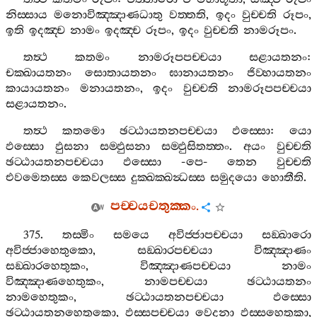
නිස‍්සාය
මනොවිඤ‍්ඤාණධාතු
වත‍්තති
,
ඉදං
වුච‍්චති
රූපං
,
ඉති
ඉදඤ‍්ච
නාමං
ඉදඤ‍්ච
රූපං
,
ඉදං
වුච‍්චති
නාමරූපං
.
තත්‍ථ
කතමං
නාමරූපපච‍්චයා
සළායතනං
:
චක‍්ඛායතනං
සොතායතනං
ඝානායතනං
ජිව‍්හායතනං
කායායතනං
මනායතනං
,
ඉදං
වුච‍්චති
නාමරූපපච‍්චයා
සළායතනං
.
තත්‍ථ
කතමො
ඡට‍්ඨායතනපච‍්චයා
ඵස‍්සො
:
යො
ඵස‍්සො
ඵුසනා
සම‍්ඵුසනා
සම‍්ඵුසිතත‍්තං
.
අයං
වුච‍්චති
ඡට‍්ඨායතනපච‍්චයා
ඵස‍්සො
-
පෙ
-
තෙන
වුච‍්චති
එවමෙතස‍්ස
කෙවලස‍්ස
දුක‍්ඛක‍්ඛන්‍ධස‍්ස
සමුදයො
හොතීති
.
පච‍්චයචතුක‍්කං
.
375.
තස‍්මිං
සමයෙ
අවිජ‍්ජාපච‍්චයා
සඞ‍්ඛාරො
අවිජ‍්ජාහෙතුකො
,
සඞ‍්ඛාරපච‍්චයා
විඤ‍්ඤාණං
සඞ‍්ඛාරහෙතුකං
,
විඤ‍්ඤාණපච‍්චයා
නාමං
විඤ‍්ඤාණහෙතුකං
,
නාමපච‍්චයා
ඡට‍්ඨායතනං
නාමහෙතුකං
,
ඡට‍්ඨායතනපච‍්චයා
ඵස‍්සො
ඡට‍්ඨායතනහෙතුකො
,
ඵස‍්සපච‍්චයා
වෙදනා
ඵස‍්සහෙතුකා
,