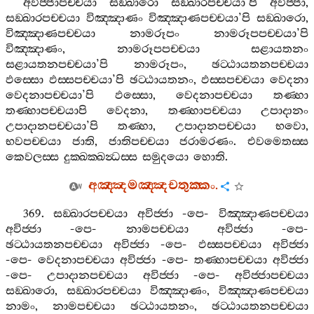
අවිජ‍්ජාපච‍්චයා
සඞ‍්ඛාරො
සඞ‍්ඛාරපච‍්චයා
’
පි
අවිජ‍්ජා
,
සඞ‍්ඛාරපච‍්චයා
විඤ‍්ඤාණං
විඤ‍්ඤාණපච‍්චයා
’
පි
සඞ‍්ඛාරො
,
විඤ‍්ඤාණපච‍්චයා
නාමරූපං
නාමරූපපච‍්චයා
’
පි
විඤ‍්ඤාණං
,
නාමරූපපච‍්චයා
සළායතනං
සළායතනපච‍්චයා
’
පි
නාමරූපං
,
ඡට‍්ඨායතනපච‍්චයා
ඵස‍්සො
ඵස‍්සපච‍්චයා
’
පි
ඡට‍්ඨායතනං
,
ඵස‍්සපච‍්චයා
වෙදනා
වෙදනාපච‍්චයා
’
පි
ඵස‍්සො
,
වෙදනාපච‍්චයා
තණ‍්හා
තණ‍්හාපච‍්චයාපි
වෙදනා
,
තණ‍්හාපච‍්චයා
උපාදානං
උපාදානපච‍්චයා
’
පි
තණ‍්හා
,
උපාදානපච‍්චයා
භවො
,
භවපච‍්චයා
ජාති
,
ජාතිපච‍්චයා
ජරාමරණං
.
එවමෙතස‍්ස
කෙවලස‍්ස
දුක‍්ඛක‍්ඛන්‍ධස‍්ස
සමුදයො
හොති
.
අඤ‍්ඤමඤ‍්ඤචතුක‍්කං
.
369.
සඞ‍්ඛාරපච‍්චයා
අවිජ‍්ජා
-
පෙ
-
විඤ‍්ඤාණපච‍්චයා
අවිජ‍්ජා
-
පෙ
-
නාමපච‍්චයා
අවිජ‍්ජා
-
පෙ
-
ඡට‍්ඨායතනපච‍්චයා
අවිජ‍්ජා
-
පෙ
-
ඵස‍්සපච‍්චයා
අවිජ‍්ජා
-
පෙ
-
වෙදනාපච‍්චයා
අවිජ‍්ජා
-
පෙ
-
තණ‍්හාපච‍්චයා
අවිජ‍්ජා
-
පෙ
-
උපාදානපච‍්චයා
අවිජ‍්ජා
-
පෙ
-
අවිජ‍්ජාපච‍්චයා
සඞ‍්ඛාරො
,
සඞ‍්ඛාරපච‍්චයා
විඤ‍්ඤාණං
,
විඤ‍්ඤාණපච‍්චයා
නාමං
,
නාමපච‍්චයා
ඡට‍්ඨායතනං
,
ඡට‍්ඨායතනපච‍්චයා