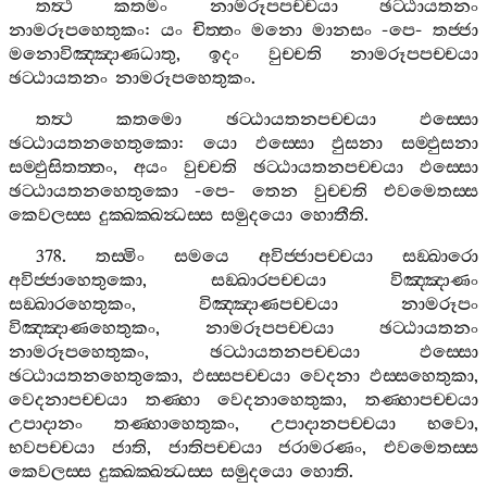
තත්‍ථ
කතමං
නාමරූපපච‍්චයා
ඡට‍්ඨායතනං
නාමරූපහෙතුකං
:
යං
චිත‍්තං
මනො
මානසං
-
පෙ
-
තජ‍්ජා
මනොවිඤ‍්ඤාණධාතු
,
ඉදං
වුච‍්චති
නාමරූපපච‍්චයා
ඡට‍්ඨායතනං
නාමරූපහෙතුකං
.
තත්‍ථ
කතමො
ඡට‍්ඨායතනපච‍්චයා
ඵස‍්සො
ඡට‍්ඨායතනහෙතුකො
:
යො
ඵස‍්සො
ඵුසනා
සම‍්ඵුසනා
සම‍්ඵුසිතත‍්තං
,
අයං
වුච‍්චති
ඡට‍්ඨායතනපච‍්චයා
ඵස‍්සො
ඡට‍්ඨායතනහෙතුකො
-
පෙ
-
තෙන
වුච‍්චති
එවමෙතස‍්ස
කෙවලස‍්ස
දුක‍්ඛක‍්ඛන්‍ධස‍්ස
සමුදයො
හොතීති
.
378.
තස‍්මිං
සමයෙ
අවිජ‍්ජාපච‍්චයා
සඞ‍්ඛාරො
අවිජ‍්ජාහෙතුකො
,
සඞ‍්ඛාරපච‍්චයා
විඤ‍්ඤාණං
සඞ‍්ඛාරහෙතුකං
,
විඤ‍්ඤාණපච‍්චයා
නාමරූපං
විඤ‍්ඤාණහෙතුකං
,
නාමරූපපච‍්චයා
ඡට‍්ඨායතනං
නාමරූපහෙතුකං
,
ඡට‍්ඨායතනපච‍්චයා
ඵස‍්සො
ඡට‍්ඨායතනහෙතුකො
,
ඵස‍්සපච‍්චයා
වෙදනා
ඵස‍්සහෙතුකා
,
වෙදනාපච‍්චයා
තණ‍්හා
වෙදනාහෙතුකා
,
තණ‍්හාපච‍්චයා
උපාදානං
තණ‍්හාහෙතුකං
,
උපාදානපච‍්චයා
භවො
,
භවපච‍්චයා
ජාති
,
ජාතිපච‍්චයා
ජරාමරණං
,
එවමෙතස‍්ස
කෙවලස‍්ස
දුක‍්ඛක‍්ඛන්‍ධස‍්ස
සමුදයො
හොති
.