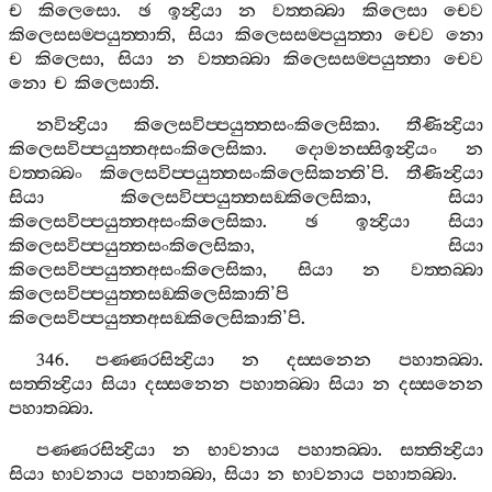
ච
කිලෙසො
.
ඡ
ඉන්‍ද්‍රියා
න
වත‍්තබ‍්බා
කිලෙසා
චෙව
කිලෙසසම‍්පයුත‍්තාති
,
සියා
කිලෙසසම‍්පයුත‍්තා
චෙව
නො
ච
කිලෙසා
,
සියා
න
වත‍්තබ‍්බා
කිලෙසසම‍්පයුත‍්තා
චෙව
නො
ච
කිලෙසාති
.
නවින්‍ද්‍රියා
කිලෙසවිප‍්පයුත‍්තසංකිලෙසිකා
.
තීණින්‍ද්‍රියා
කිලෙසවිප‍්පයුත‍්තඅසංකිලෙසිකා
.
දොමනස‍්සිඉන්‍ද්‍රියං
න
වත‍්තබ‍්බං
කිලෙසවිප‍්පයුත‍්තසංකිලෙසිකන‍්ති
’
පි
.
තීණින්‍ද්‍රියා
සියා
කිලෙසවිප‍්පයුත‍්තසඞ‍්කිලෙසිකා
,
සියා
කිලෙසවිප‍්පයුත‍්තඅසංකිලෙසිකා
.
ඡ
ඉන්‍ද්‍රියා
සියා
කිලෙසවිප‍්පයුත‍්තසංකිලෙසිකා
,
සියා
කිලෙසවිප‍්පයුත‍්තඅසංකිලෙසිකා
,
සියා
න
වත‍්තබ‍්බා
කිලෙසවිප‍්පයුත‍්තසඞ‍්කිලෙසිකාති
’
පි
කිලෙසවිප‍්පයුත‍්තඅසඞ‍්කිලෙසිකාති
’
පි
.
346.
පණ‍්ණරසින්‍ද්‍රියා
න
දස‍්සනෙන
පහාතබ‍්බා
.
සත‍්තින්‍ද්‍රියා
සියා
දස‍්සනෙන
පහාතබ‍්බා
සියා
න
දස‍්සනෙන
පහාතබ‍්බා
.
පණ‍්ණරසින්‍ද්‍රියා
න
භාවනාය
පහාතබ‍්බා
.
සත‍්තින්‍ද්‍රියා
සියා
භාවනාය
පහාතබ‍්බා
,
සියා
න
භාවනාය
පහාතබ‍්බා
.