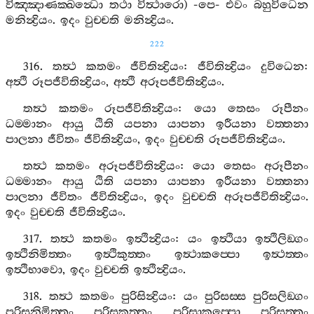
විඤ‍්ඤාණක‍්ඛන්‍ධො
තථා
විත්‍ථාරො
) -
පෙ
-
එවං
බහුවිධෙන
මනින්‍ද්‍රියං
.
ඉදං
වුච‍්චති
මනින්‍ද්‍රියං
.
222
316.
තත්‍ථ
කතමං
ජීවිතින්‍ද්‍රියං
:
ජීවිතින්‍ද්‍රියං
දුවිධෙන
:
අත්‍ථි
රූපජීවිතින්‍ද්‍රියං
,
අත්‍ථි
අරූපජීවිතින්‍ද්‍රියං
.
තත්‍ථ
කතමං
රූපජීවිතින්‍ද්‍රියං
:
යො
තෙසං
රූපීනං
ධම‍්මානං
ආයු
ඨිති
යපනා
යාපනා
ඉරීයනා
වත‍්තනා
පාලනා
ජීවිතං
ජීවිතින්‍ද්‍රියං
,
ඉදං
වුච‍්චති
රූපජීවිතින්‍ද්‍රියං
.
තත්‍ථ
කතමං
අරූපජීවිතින්‍ද්‍රියං
:
යො
තෙසං
අරූපීනං
ධම‍්මානං
ආයු
ඨිති
යපනා
යාපනා
ඉරීයනා
වත‍්තනා
පාලනා
ජීවිතං
ජීවිතින්‍ද්‍රියං
,
ඉදං
වුච‍්චති
අරූපජීවිතින්‍ද්‍රියං
.
ඉදං
වුච‍්චති
ජීවිතින්‍ද්‍රියං
.
317.
තත්‍ථ
කතමං
ඉත්‍ථින්‍ද්‍රියං
:
යං
ඉත්‍ථියා
ඉත්‍ථිලිඞ‍්ගං
ඉත්‍ථිනිමිත‍්තං
ඉත්‍ථිකුත‍්තං
ඉත්‍ථාකප‍්පො
ඉත්‍ථත‍්තං
ඉත්‍ථිභාවො
,
ඉදං
වුච‍්චති
ඉත්‍ථින්‍ද්‍රියං
.
318.
තත්‍ථ
කතමං
පුරිසින්‍ද්‍රියං
:
යං
පුරිසස‍්ස
පුරිසලිඞ‍්ගං
පුරිසනිමිත‍්තං
පුරිසකුත‍්තං
පුරිසාකප‍්පො
පුරිසත‍්තං