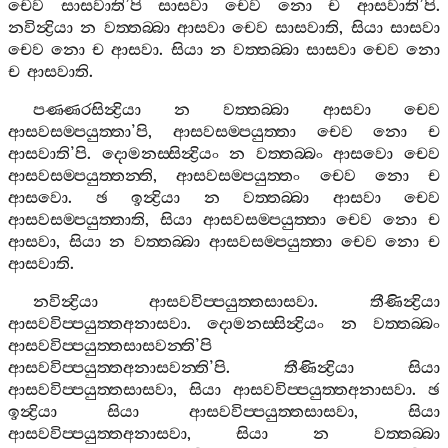
චෙව
සාසවාති
’
පි
සාසවා
චෙව
නො
ච
ආසවාති
’
පි
.
නවින්‍ද්‍රියා
න
වත‍්තබ‍්බා
ආසවා
චෙව
සාසවාති
,
සියා
සාසවා
චෙව
නො
ච
ආසවා
.
සියා
න
වත‍්තබ‍්බා
සාසවා
චෙව
නො
ච
ආසවාති
.
පණ‍්ණරසින්‍ද්‍රියා
න
වත‍්තබ‍්බා
ආසවා
චෙව
ආසවසම‍්පයුත‍්තා
’
පි
,
ආසවසම‍්පයුත‍්තා
චෙව
නො
ච
ආසවාති
’
පි
.
දොමනස‍්සින්‍ද්‍රියං
න
වත‍්තබ‍්බං
ආසවො
චෙව
ආසවසම‍්පයුත‍්තන‍්ති
,
ආසවසම‍්පයුත‍්තං
චෙව
නො
ච
ආසවො
.
ඡ
ඉන්‍ද්‍රියා
න
වත‍්තබ‍්බා
ආසවා
චෙව
ආසවසම‍්පයුත‍්තාති
,
සියා
ආසවසම‍්පයුත‍්තා
චෙව
නො
ච
ආසවා
,
සියා
න
වත‍්තබ‍්බා
ආසවසම‍්පයුත‍්තා
චෙව
නො
ච
ආසවාති
.
නවින්‍ද්‍රියා
ආසවවිප‍්පයුත‍්තසාසවා
.
තීණින්‍ද්‍රියා
ආසවවිප‍්පයුත‍්තඅනාසවා
.
දොමනස‍්සින්‍ද්‍රියං
න
වත‍්තබ‍්බං
ආසවවිප‍්පයුත‍්තසාසවන‍්ති
’
පි
ආසවවිප‍්පයුත‍්තඅනාසවන‍්ති
’
පි
.
තීණින්‍ද්‍රියා
සියා
ආසවවිප‍්පයුත‍්තසාසවා
,
සියා
ආසවවිප‍්පයුත‍්තඅනාසවා
.
ඡ
ඉන්‍ද්‍රියා
සියා
ආසවවිප‍්පයුත‍්තසාසවා
,
සියා
ආසවවිප‍්පයුත‍්තඅනාසවා
,
සියා
න
වත‍්තබ‍්බා