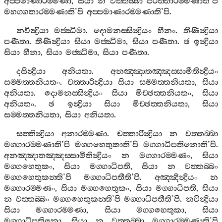
අප‍්පමාණාරම‍්මණා
,
සියා
න
වත‍්තබ‍්බා
පරිත‍්තාරම‍්මණාති
’
පි
මහග‍්ගතාරම‍්මණාති
’
පි
අප‍්පමාණාරම‍්මණාති
’
පි
.
නවින්‍ද්‍රියා
මජ‍්ඣිමා
.
දොමනස‍්සින්‍ද්‍රියං
හීනං
.
තීණින්‍ද්‍රියා
පණීතා
.
තීණින්‍ද්‍රියා
සියා
මජ‍්ඣිමා
,
සියා
පණීතා
.
ඡ
ඉන්‍ද්‍රියා
සියා
හීනා
,
සියා
මජ‍්ඣිමා
,
සියා
පණීතා
.
දසින්‍ද්‍රියා
අනියතා
.
අනඤ‍්ඤාතඤ‍්ඤස‍්සාමීතින්‍ද්‍රියං
සම‍්මත‍්තනියතං
.
චත‍්තාරින්‍ද්‍රියා
සියා
සම‍්මත‍්තනියතා
,
සියා
අනියතා
.
දොමනස‍්සින්‍ද්‍රියං
සියා
මිච‍්ඡත‍්තනියතං
,
සියා
අනියතං
.
ඡ
ඉන්‍ද්‍රියා
සියා
මිච‍්ඡත‍්තනියතා
,
සියා
සම‍්මත‍්තනියතා
,
සියා
අනියතා
.
සත‍්තින්‍ද්‍රියා
අනාරම‍්මණා
.
චත‍්තාරින්‍ද්‍රියා
න
වත‍්තබ‍්බා
මග‍්ගාරම‍්මණාති
’
පි
මග‍්ගහෙතුකාති
’
පි
මග‍්ගාධිපතිනොති
’
පි
.
අනඤ‍්ඤාතඤ‍්ඤස‍්සාමීතින්‍ද්‍රියං
න
මග‍්ගාරම‍්මණං
,
සියා
මග‍්ගහෙතුකං
,
සියා
මග‍්ගාධිපති
,
සියා
න
වත‍්තබ‍්බං
මග‍්ගහෙතුකන‍්ති
’
පි
මග‍්ගාධිපතීති
’
පි
.
අඤ‍්ඤින්‍ද්‍රියං
න
මග‍්ගාරම‍්මණං
,
සියා
මග‍්ගහෙතුකං
,
සියා
මග‍්ගාධිපති
,
සියා
න
වත‍්තබ‍්බං
මග‍්ගහෙතුකන‍්ති
’
පි
මග‍්ගාධිපතීති
’
පි
.
නවින්‍ද්‍රියා
සියා
මග‍්ගාරම‍්මණා
,
සියා
මග‍්ගහෙතුකා
,
සියා
මග‍්ගාධිපතිනො
,
සියා
න
වත‍්තබ‍්බා
මග‍්ගාරම‍්මණාති
’
පි