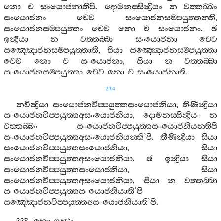
නො
ච
සංයොජනාතිපි
.
දොමනස‍්සින්‍ද්‍රියං
න
වත‍්තබ‍්බං
සංයොජනං
චෙව
සංයොජනසම‍්පයුත‍්තන‍්ති
,
සංයොජනසම‍්පයුත‍්තං
චෙව
නො
ච
සංයොජනං
.
ඡ
ඉන්‍ද්‍රියා
න
වත‍්තබ‍්බා
සංයොජනා
චෙව
සඤ‍්ඤොජනසම‍්පයුත‍්තාති
,
සියා
සඤ‍්ඤොජනසම‍්පයුත‍්තා
චෙව
නො
ච
සංයොජනා
,
සියා
න
වත‍්තබ‍්බා
සංයොජනසම‍්පයුත‍්තා
චෙව
නො
ච
සංයොජනාති
.
234
නවින්‍ද්‍රියා
සංයොජනවිප‍්පයුත‍්තසංයොජනියා
,
තීණින්‍ද්‍රියා
සංයොජනවිප‍්පයුත‍්තඅසංයොජනියා
,
දොමනස‍්සින්‍ද්‍රියං
න
වත‍්තබ‍්බං
සංයොජනවිප‍්පයුත‍්තසංයොජනියන‍්තිපි
සංයොජනවිප‍්පයුත‍්තඅසංයොජනියන‍්ති
’
පි
.
තීණින්‍ද්‍රියා
සියා
සංයොජනවිප‍්පයුත‍්තසංයොජනියා
,
සියා
සංයොජනවිප‍්පයුත‍්තඅසංයොජනියා
.
ඡ
ඉන්‍ද්‍රියා
සියා
සංයොජනවිප‍්පයුත‍්තසංයොජනියා
,
සියා
සංයොජනවිප‍්පයුත‍්තඅසංයොජනියා
,
සියා
න
වත‍්තබ‍්බා
සංයොජනවිප‍්පයුත‍්තසංයොජනියාති
’
පි
සඤ‍්ඤොජනවිප‍්පයුත‍්තඅසංයොජනියාති
’
පි
.