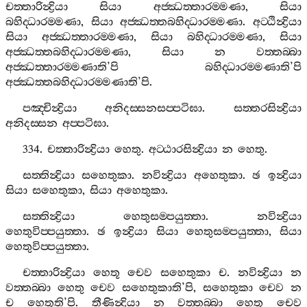
චත‍්තාරින්‍ද්‍රියා
සියා
අජ‍්ඣත‍්තාරම‍්මණා
,
සියා
බහිද‍්ධාරම‍්මණා
,
සියා
අජ‍්ඣත‍්තබහිද‍්ධාරම‍්මණා
.
අට‍්ඨින්‍ද්‍රියා
සියා
අජ‍්ඣත‍්තාරම‍්මණා
,
සියා
බහිද‍්ධාරම‍්මණා
,
සියා
අජ‍්ඣත‍්තබහිද‍්ධාරම‍්මණා
,
සියා
න
වත‍්තබ‍්බා
අජ‍්ඣත‍්තාරම‍්මණාති
’
පි
බහිද‍්ධාරම‍්මණාති
’
පි
අජ‍්ඣත‍්තබහිද‍්ධාරම‍්මණාති
’
පි
.
පඤ‍්චින්‍ද්‍රියා
අනිදස‍්සනසප‍්පටිඝා
.
සත‍්තරසින්‍ද්‍රියා
අනිදස‍්සන
අප‍්පටිඝා
.
334.
චත‍්තාරින්‍ද්‍රියා
හෙතු
.
අට‍්ඨාරසින්‍ද්‍රියා
න
හෙතු
.
සත‍්තින්‍ද්‍රියා
සහෙතුකා
.
නවින්‍ද්‍රියා
අහෙතුකා
.
ඡ
ඉන්‍ද්‍රියා
සියා
සහෙතුකා
,
සියා
අහෙතුකා
.
සත‍්තින්‍ද්‍රියා
හෙතුසම‍්පයුත‍්තා
.
නවින්‍ද්‍රියා
හෙතුවිප‍්පයුත‍්තා
.
ඡ
ඉන්‍ද්‍රියා
සියා
හෙතුසම‍්පයුත‍්තා
,
සියා
හෙතුවිප‍්පයුත‍්තා
.
චත‍්තාරින්‍ද්‍රියා
හෙතූ
චෙව
සහෙතුකා
ච
.
නවින්‍ද්‍රියා
න
වත‍්තබ‍්බා
හෙතු
චෙව
සහෙතුකාති
’
පි
,
සහෙතුකා
චෙව
න
ච
හෙතූති
’
පි
.
තීණින්‍ද්‍රියා
න
වත‍්තබ‍්බා
හෙතූ
චෙව