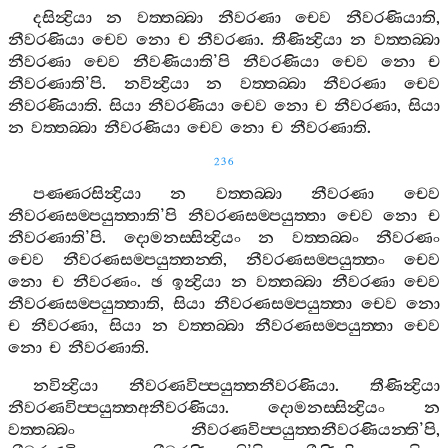
දසින්‍ද්‍රියා
න
වත‍්තබ‍්බා
නීවරණා
චෙව
නීවරණියාති
,
නීවරණියා
චෙව
නො
ච
නීවරණා
.
තීණින්‍ද්‍රියා
න
වත‍්තබ‍්බා
නීවරණා
චෙව
නීවණියාති
’
පි
නීවරණියා
චෙව
නො
ච
නීවරණාති
’
පි
.
නවින්‍ද්‍රියා
න
වත‍්තබ‍්බා
නීවරණා
චෙව
නීවරණියාති
.
සියා
නීවරණියා
චෙව
නො
ච
නීවරණා
,
සියා
න
වත‍්තබ‍්බා
නීවරණියා
චෙව
නො
ච
නීවරණාති
.
236
පණ‍්ණරසින්‍ද්‍රියා
න
වත‍්තබ‍්බා
නීවරණා
චෙව
නීවරණසම‍්පයුත‍්තාති
’
පි
නීවරණසම‍්පයුත‍්තා
චෙව
නො
ච
නීවරණාති
’
පි
.
දොමනස‍්සින්‍ද්‍රියං
න
වත‍්තබ‍්බං
නීවරණං
චෙව
නීවරණසම‍්පයුත‍්තන‍්ති
,
නීවරණසම‍්පයුත‍්තං
චෙව
නො
ච
නීවරණං
.
ඡ
ඉන්‍ද්‍රියා
න
වත‍්තබ‍්බා
නීවරණා
චෙව
නීවරණසම‍්පයුත‍්තාති
,
සියා
නීවරණසම‍්පයුත‍්තා
චෙව
නො
ච
නීවරණා
,
සියා
න
වත‍්තබ‍්බා
නීවරණසම‍්පයුත‍්තා
චෙව
නො
ච
නීවරණාති
.
නවින්‍ද්‍රියා
නීවරණවිප‍්පයුත‍්තනීවරණියා
.
තීණින්‍ද්‍රියා
නීවරණවිප‍්පයුත‍්තඅනීවරණියා
.
දොමනස‍්සින්‍ද්‍රියං
න
වත‍්තබ‍්බං
නීවරණවිප‍්පයුත‍්තනීවරණියන‍්ති
’
පි
,