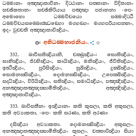
ධම‍්මානං
අඤ‍්ඤාතාවීනං
දිට‍්ඨානං
පත‍්තානං
විදිතානං
සච‍්ඡිකතානං
සච‍්ඡිකිරියාය
පඤ‍්ඤා
පජානනා
-
පෙ
-
අමොහො
ධම‍්මවිචයො
සම‍්මාදිට‍්ඨි
ධම‍්මවිචයසම‍්බොජ‍්ඣඞ‍්ගො
මග‍්ගඞ‍්ගං
මග‍්ගපරියාපන‍්නං
,
ඉදං
වුච‍්චති
අඤ‍්ඤාතාවින්‍ද්‍රියං
.
අභිධම‍්මභාජනියං
.
332.
බාවීසතින්‍ද්‍රියානි
,
චක‍්ඛුන්‍ද්‍රියං
:
සොතින්‍ද්‍රියං
,
ඝානින්‍ද්‍රියං
,
ජිව‍්හින්‍ද්‍රියං
,
කායින්‍ද්‍රියං
,
මනින්‍ද්‍රියං
,
ජීවිතින්‍ද්‍රියං
,
ඉත්‍ථින්‍ද්‍රියං
,
පුරිසින්‍ද්‍රියං
,
සුඛින්‍ද්‍රියං
,
දුක‍්ඛින්‍ද්‍රියං
,
සොමනස‍්සින්‍ද්‍රියං
,
දොමනස‍්සින්‍ද්‍රියං
,
උපෙක‍්ඛින්‍ද්‍රියං
,
සද‍්ධින්‍ද්‍රියං
,
විරියින්‍ද්‍රියං
,
සතින්‍ද්‍රියං
,
සමාධින්‍ද්‍රියං
,
පඤ‍්ඤින්‍ද්‍රියං
,
අනඤ‍්ඤාතඤ‍්ඤස‍්සාමීතින්‍ද්‍රියං
,
අඤ‍්ඤින්‍ද්‍රියං
,
අඤ‍්ඤාතාවින්‍ද්‍රියං
.
333.
බාවිසතීනං
ඉන්‍ද්‍රියානං
කති
කුසලා
,
කති
අකුසලා
,
කති
අව්‍යාකතා
, -
පෙ
-
කති
සරණා
,
කති
අරණා
:
දසින්‍ද්‍රියා
අව්‍යාකතා
.
දොමනස‍්සින්‍ද්‍රියං
අකුසලං
.
අනඤ‍්ඤාතඤ‍්ඤස‍්සාමීතින්‍ද්‍රියං
කුසලං
.
චත‍්තාරින්‍ද්‍රියා
සියා