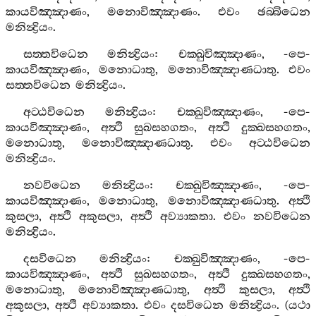
කායවිඤ‍්ඤාණං
,
මනොවිඤ‍්ඤාණං
.
එවං
ඡබ‍්බිධෙන
මනින්‍ද්‍රියං
.
සත‍්තවිධෙන
මනින්‍ද්‍රියං
:
චක‍්ඛුවිඤ‍්ඤාණං
, -
පෙ
-
කායවිඤ‍්ඤාණං
,
මනොධාතු
,
මනොවිඤ‍්ඤාණධාතු
.
එවං
සත‍්තවිධෙන
මනින්‍ද්‍රියං
.
අට‍්ඨවිධෙන
මනින්‍ද්‍රියං
:
චක‍්ඛුවිඤ‍්ඤාණං
, -
පෙ
-
කායවිඤ‍්ඤාණං
,
අත්‍ථි
සුඛසහගතං
,
අත්‍ථි
දුක‍්ඛසහගතං
,
මනොධාතු
,
මනොවිඤ‍්ඤාණධාතු
.
එවං
අට‍්ඨවිධෙන
මනින්‍ද්‍රියං
.
නවවිධෙන
මනින්‍ද්‍රියං
:
චක‍්ඛුවිඤ‍්ඤාණං
, -
පෙ
-
කායවිඤ‍්ඤාණං
,
මනොධාතු
,
මනොවිඤ‍්ඤාණධාතු
.
අත්‍ථි
කුසලා
,
අත්‍ථි
අකුසලා
,
අත්‍ථි
අව්‍යාකතා
.
එවං
නවවිධෙන
මනින්‍ද්‍රියං
.
දසවිධෙන
මනින්‍ද්‍රියං
:
චක‍්ඛුවිඤ‍්ඤාණං
, -
පෙ
-
කායවිඤ‍්ඤාණං
,
අත්‍ථි
සුඛසහගතං
,
අත්‍ථි
දුක‍්ඛසහගතං
,
මනොධාතු
,
මනොවිඤ‍්ඤාණධාතු
,
අත්‍ථි
කුසලා
,
අත්‍ථි
අකුසලා
,
අත්‍ථි
අව්‍යාකතා
.
එවං
දසවිධෙන
මනින්‍ද්‍රියං
. (
යථා