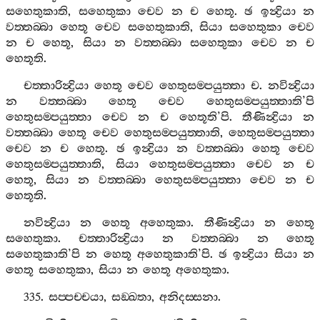
සහෙතුකාති
,
සහෙතුකා
චෙව
න
ච
හෙතූ
.
ඡ
ඉන්‍ද්‍රියා
න
වත‍්තබ‍්බා
හෙතූ
චෙව
සහෙතුකාති
,
සියා
සහෙතුකා
චෙව
න
ච
හෙතූ
,
සියා
න
වත‍්තබ‍්බා
සහෙතුකා
චෙව
න
ච
හෙතූති
.
චත‍්තාරින්‍ද්‍රියා
හෙතූ
චෙව
හෙතුසම‍්පයුත‍්තා
ච
.
නවින්‍ද්‍රියා
න
වත‍්තබ‍්බා
හෙතූ
චෙව
හෙතුසම‍්පයුත‍්තාති
’
පි
හෙතුසම‍්පයුත‍්තා
චෙව
න
ච
හෙතූති
’
පි
.
තීණින්‍ද්‍රියා
න
වත‍්තබ‍්බා
හෙතූ
චෙව
හෙතුසම‍්පයුත‍්තාති
,
හෙතුසම‍්පයුත‍්තා
චෙව
න
ච
හෙතූ
.
ඡ
ඉන්‍ද්‍රියා
න
වත‍්තබ‍්බා
හෙතූ
චෙව
හෙතුසම‍්පයුත‍්තාති
,
සියා
හෙතුසම‍්පයුත‍්තා
චෙව
න
ච
හෙතූ
,
සියා
න
වත‍්තබ‍්බා
හෙතුසම‍්පයුත‍්තා
චෙව
න
ච
හෙතූති
.
නවින්‍ද්‍රියා
න
හෙතූ
අහෙතුකා
.
තීණින්‍ද්‍රියා
න
හෙතූ
සහෙතුකා
.
චත‍්තාරින්‍ද්‍රියා
න
වත‍්තබ‍්බා
න
හෙතූ
සහෙතුකාති
’
පි
න
හෙතූ
අහෙතුකාති
’
පි
.
ඡ
ඉන්‍ද්‍රියා
සියා
න
හෙතූ
සහෙතුකා
,
සියා
න
හෙතූ
අහෙතුකා
.
335.
සප‍්පච‍්චයා
,
සඞ‍්ඛතා
,
අනිදස‍්සනා
.