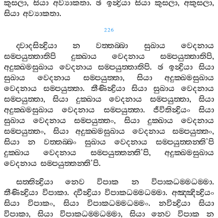
කුසලා
,
සියා
අව්‍යාකතා
.
ඡ
ඉන්‍ද්‍රියා
සියා
කුසලා
,
අකුසලා
,
සියා
අව්‍යාකතා
.
226
ද‍්වාදසින්‍ද්‍රියා
න
වත‍්තබ‍්බා
සුඛාය
වෙදනාය
සම‍්පයුත‍්තාතිපි
දුක‍්ඛාය
වෙදනාය
සම‍්පයුත‍්තාතිපි
,
අදුක‍්ඛමසුඛාය
වෙදනාය
සම‍්පයුත‍්තාතිපි
.
ඡ
ඉන්‍ද්‍රියා
සියා
සුඛාය
වෙදනාය
සම‍්පයුත‍්තා
,
සියා
අදුක‍්ඛමසුඛාය
වෙදනාය
සම‍්පයුත‍්තා
.
තීණින්‍ද්‍රියා
සියා
සුඛාය
වෙදනාය
සම‍්පයුත‍්තා
,
සියා
දුක‍්ඛාය
වෙදනාය
සම‍්පයුත‍්තා
,
සියා
අදුක‍්ඛමසුඛාය
වෙදනාය
සම‍්පයුත‍්තා
.
ජීවිතින්‍ද්‍රියං
සියා
සුඛාය
වෙදනාය
සම‍්පයුත‍්තං
,
සියා
දුක‍්ඛාය
වෙදනාය
සම‍්පයුත‍්තං
,
සියා
අදුක‍්ඛමසුඛාය
වෙදනාය
සම‍්පයුත‍්තං
,
සියා
න
වත‍්තබ‍්බං
සුඛාය
වෙදනාය
සම‍්පයුත‍්තන‍්ති
’
පි
දුක‍්ඛාය
වෙදනාය
සම‍්පයුත‍්තන‍්ති
’
පි
,
අදුක‍්ඛමසුඛාය
වෙදනාය
සම‍්පයුත‍්තන‍්ති
’
පි
.
සත‍්තින්‍ද්‍රියා
නෙව
විපාක
න
විපාකධම‍්මධම‍්මා
.
තීණින්‍ද්‍රියා
විපාකා
.
ද‍්වීන්‍ද්‍රියා
විපාකධම‍්මධම‍්මා
.
අඤ‍්ඤින්‍ද්‍රියං
සියා
විපාකං
,
සියා
විපාකධම‍්මධම‍්මං
.
නවින්‍ද්‍රියා
සියා
විපාකා
,
සියා
විපාකධම‍්මධම‍්මා
,
සියා
නෙව
විපාක
න