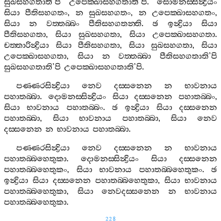
සුඛසහගතාති
’
පි
උපෙක‍්ඛාසහගතාති
’
පි
.
සොමනස‍්සින්‍ද්‍රියං
සියා
පීතිසහගතං
,
න
සුඛසහගතං
,
න
උපෙක‍්ඛාසහගතං
,
සියා
න
වත‍්තබ‍්බං
පීතිසහගතන‍්ති
.
ඡ
ඉන්‍ද්‍රියා
සියා
පීතිසහගතා
,
සියා
සුඛසහගතා
,
සියා
උපෙක‍්ඛාසහගතා
.
චත‍්තාරින්‍ද්‍රියා
සියා
පීතිසහගතා
,
සියා
සුඛසහගතා
,
සියා
උපෙක‍්ඛාසහගතා
,
සියා
න
වත‍්තබ‍්බා
පීතිසහගතාති
’
පි
සුඛසහගතාති
’
පි
උපෙක‍්ඛාසහගතාති
’
පි
.
පණ‍්ණරසින්‍ද්‍රියා
නෙව
දස‍්සනෙන
න
භාවනාය
පහාතබ‍්බා
.
දොමනස‍්සින්‍ද්‍රියං
සියා
දස‍්සනෙන
පහාතබ‍්බං
,
සියා
භාවනාය
පහාතබ‍්බං
.
ඡ
ඉන්‍ද්‍රියා
සියා
දස‍්සනෙන
පහාතබ‍්බා
,
සියා
භාවනාය
පහාතබ‍්බා
,
සියා
නෙව
දස‍්සනෙන
න
භාවනාය
පහාතබ‍්බා
.
පණ‍්ණරසින්‍ද්‍රියා
නෙව
දස‍්සනෙන
න
භාවනාය
පහාතබ‍්බහෙතුකා
.
දොමනස‍්සින්‍ද්‍රියං
සියා
දස‍්සනෙන
පහාතබ‍්බහෙතුකං
,
සියා
භාවනාය
පහාතබ‍්බහෙතුකං
.
ඡ
ඉන්‍ද්‍රියා
සියා
දස‍්සනෙන
පහාතබ‍්බහෙතුකා
,
සියා
භාවනාය
පහාතබ‍්බහෙතුකා
,
සියා
නෙවදස‍්සනෙන
න
භාවනාය
පහාතබ‍්බහෙතුකා
.
228