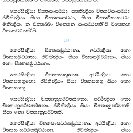
සම‍්පයුත‍්තන‍්ති
’
පි
චිත‍්තෙන
විප‍්පයුත‍්තන‍්ති
’
පි
.
තෙරසින්‍ද්‍රියා
චිත‍්තසංසට‍්ඨා
.
සත‍්තින්‍ද්‍රියා
චිත‍්තවිසංසට‍්ඨා
.
ජීවිතින්‍ද්‍රියං
සියා
චිත‍්තසංසට‍්ඨං
,
සියා
චිත‍්තවිසංසට‍්ඨං
.
මනින්‍ද්‍රියං
න
වත‍්තබ‍්බං
චිත‍්තෙන
සංසට‍්ඨන‍්ති
’
පි
චිත‍්තෙන
විසංසට‍්ඨන‍්ති
’
පි
.
238
තෙරසින්‍ද්‍රියා
චිත‍්තසමුට‍්ඨානා
.
අට‍්ඨින්‍ද්‍රියා
නො
චිත‍්තසමුට‍්ඨානා
.
ජීවිතින්‍ද්‍රියං
සියා
චිත‍්තසමුට‍්ඨානං
,
සියා
නො
චිත‍්තසමුට‍්ඨානං
.
තෙරසින්‍ද්‍රියා
චිත‍්තසහභුනො
.
අට‍්ඨින්‍ද්‍රියා
නො
චිත‍්තසහභුනො
.
ජීවිතින්‍ද්‍රියං
සියා
චිත‍්තසහභූ
සියා
නො
චිත‍්තසහභූ
.
තෙරසින්‍ද්‍රියා
චිත‍්තානුපරිවත‍්තිනො
.
අට‍්ඨින්‍ද්‍රියා
නො
චිත‍්තානුපරිවත‍්තිනො
.
ජීවිතින්‍ද්‍රියං
සියා
චිත‍්තානුපරිවත‍්ති
,
සියා
නො
චිත‍්තානුපරිවත‍්ති
.
තෙරසින්‍ද්‍රියා
චිත‍්තසංසට‍්ඨසමුට‍්ඨානා
.
අට‍්ඨින්‍ද්‍රියා
නො
චිත‍්තසංසට‍්ඨසමුට‍්ඨානා
.
ජීවිතින්‍ද්‍රියං
සියා