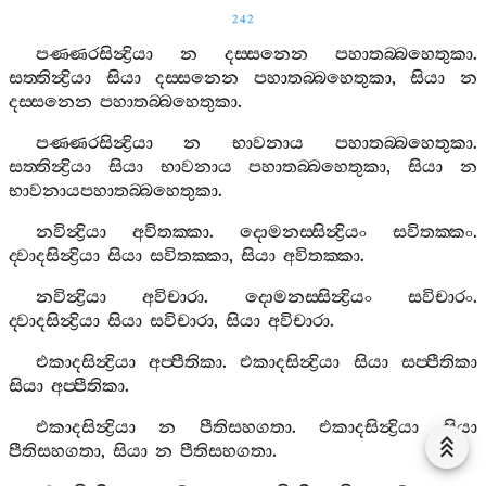
242
පණ‍්ණරසින්‍ද්‍රියා
න
දස‍්සනෙන
පහාතබ‍්බහෙතුකා
.
සත‍්තින්‍ද්‍රියා
සියා
දස‍්සනෙන
පහාතබ‍්බහෙතුකා
,
සියා
න
දස‍්සනෙන
පහාතබ‍්බහෙතුකා
.
පණ‍්ණරසින්‍ද්‍රියා
න
භාවනාය
පහාතබ‍්බහෙතුකා
.
සත‍්තින්‍ද්‍රියා
සියා
භාවනාය
පහාතබ‍්බහෙතුකා
,
සියා
න
භාවනායපහාතබ‍්බහෙතුකා
.
නවින්‍ද්‍රියා
අවිතක‍්කා
.
දොමනස‍්සින්‍ද්‍රියං
සවිතක‍්කං
.
ද‍්වාදසින්‍ද්‍රියා
සියා
සවිතක‍්කා
,
සියා
අවිතක‍්කා
.
නවින්‍ද්‍රියා
අවිචාරා
.
දොමනස‍්සින්‍ද්‍රියං
සවිචාරං
.
ද‍්වාදසින්‍ද්‍රියා
සියා
සවිචාරා
,
සියා
අවිචාරා
.
එකාදසින්‍ද්‍රියා
අප‍්පීතිකා
.
එකාදසින්‍ද්‍රියා
සියා
සප‍්පීතිකා
සියා
අප‍්පීතිකා
.
එකාදසින්‍ද්‍රියා
න
පීතිසහගතා
.
එකාදසින්‍ද්‍රියා
සියා
පීතිසහගතා
,
සියා
න
පීතිසහගතා
.