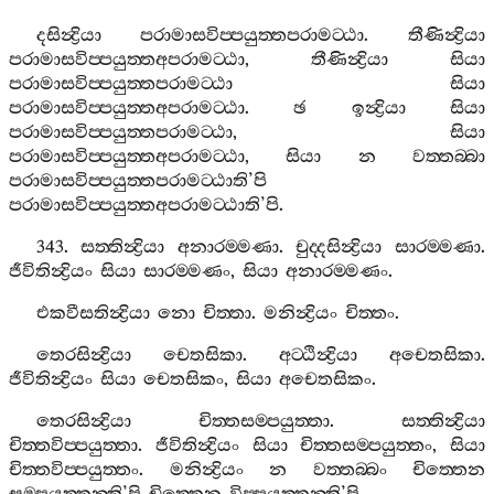
දසින්‍ද්‍රියා
පරාමාසවිප‍්පයුත‍්තපරාමට‍්ඨා
.
තීණින්‍ද්‍රියා
පරාමාසවිප‍්පයුත‍්තඅපරාමට‍්ඨා
,
තීණින්‍ද්‍රියා
සියා
පරාමාසවිප‍්පයුත‍්තපරාමට‍්ඨා
සියා
පරාමාසවිප‍්පයුත‍්තඅපරාමට‍්ඨා
.
ඡ
ඉන්‍ද්‍රියා
සියා
පරාමාසවිප‍්පයුත‍්තපරාමට‍්ඨා
,
සියා
පරාමාසවිප‍්පයුත‍්තඅපරාමට‍්ඨා
,
සියා
න
වත‍්තබ‍්බා
පරාමාසවිප‍්පයුත‍්තපරාමට‍්ඨාති
’
පි
පරාමාසවිප‍්පයුත‍්තඅපරාමට‍්ඨාති
’
පි
.
343.
සත‍්තින්‍ද්‍රියා
අනාරම‍්මණා
.
චුද‍්දසින්‍ද්‍රියා
සාරම‍්මණා
.
ජීවිතින්‍ද්‍රියං
සියා
සාරම‍්මණං
,
සියා
අනාරම‍්මණං
.
එකවීසතින්‍ද්‍රියා
නො
චිත‍්තා
.
මනින්‍ද්‍රියං
චිත‍්තං
.
තෙරසින්‍ද්‍රියා
චෙතසිකා
.
අට‍්ඨින්‍ද්‍රියා
අචෙතසිකා
.
ජීවිතින්‍ද්‍රියං
සියා
චෙතසිකං
,
සියා
අචෙතසිකං
.
තෙරසින්‍ද්‍රියා
චිත‍්තසම‍්පයුත‍්තා
.
සත‍්තින්‍ද්‍රියා
චිත‍්තවිප‍්පයුත‍්තා
.
ජීවිතින්‍ද්‍රියං
සියා
චිත‍්තසම‍්පයුත‍්තං
,
සියා
චිත‍්තවිප‍්පයුත‍්තං
.
මනින්‍ද්‍රියං
න
වත‍්තබ‍්බං
චිත‍්තෙන