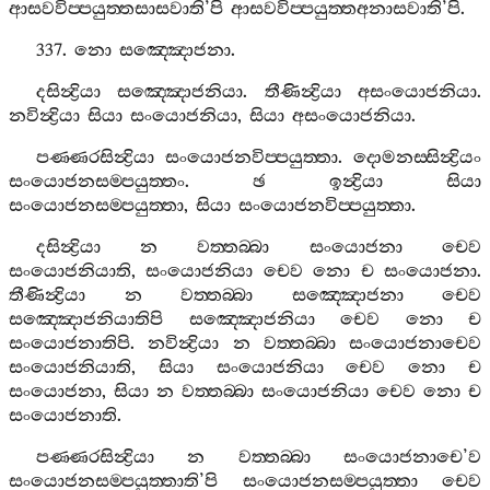
ආසවවිප‍්පයුත‍්තසාසවාති
’
පි
ආසවවිප‍්පයුත‍්තඅනාසවාති
’
පි
.
337.
නො
සඤ‍්ඤොජනා
.
දසින්‍ද්‍රියා
සඤ‍්ඤොජනියා
.
තීණින්‍ද්‍රියා
අසංයොජනියා
.
නවින්‍ද්‍රියා
සියා
සංයොජනියා
,
සියා
අසංයොජනියා
.
පණ‍්ණරසින්‍ද්‍රියා
සංයොජනවිප‍්පයුත‍්තා
.
දොමනස‍්සින්‍ද්‍රියං
සංයොජනසම‍්පයුත‍්තං
.
ඡ
ඉන්‍ද්‍රියා
සියා
සංයොජනසම‍්පයුත‍්තා
,
සියා
සංයොජනවිප‍්පයුත‍්තා
.
දසින්‍ද්‍රියා
න
වත‍්තබ‍්බා
සංයොජනා
චෙව
සංයොජනියාති
,
සංයොජනියා
චෙව
නො
ච
සංයොජනා
.
තීණින්‍ද්‍රියා
න
වත‍්තබ‍්බා
සඤ‍්ඤොජනා
චෙව
සඤ‍්ඤොජනියාතිපි
සඤ‍්ඤොජනියා
චෙව
නො
ච
සංයොජනාතිපි
.
නවින්‍ද්‍රියා
න
වත‍්තබ‍්බා
සංයොජනාචෙව
සංයොජනියාති
,
සියා
සංයොජනියා
චෙව
නො
ච
සංයොජනා
,
සියා
න
වත‍්තබ‍්බා
සංයොජනියා
චෙව
නො
ච
සංයොජනාති
.
පණ‍්ණරසින්‍ද්‍රියා
න
වත‍්තබ‍්බා
සංයොජනාචෙ
’
ව
සංයොජනසම‍්පයුත‍්තාති
’
පි
සංයොජනසම‍්පයුත‍්තා
චෙව