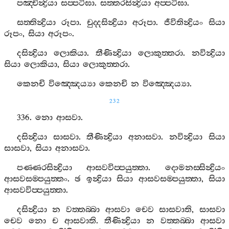
පඤ‍්චින්‍ද්‍රියා
සප‍්පටිඝා
.
සත‍්තරසින්‍ද්‍රියා
අප‍්පටිඝා
.
සත‍්තින්‍ද්‍රියා
රූපා
.
චුද‍්දසින්‍ද්‍රියා
අරූපා
.
ජීවිතින්‍ද්‍රියං
සියා
රූපං
,
සියා
අරූපං
.
දසින්‍ද්‍රියා
ලොකියා
.
තීණින්‍ද්‍රියා
ලොකුත‍්තරා
.
නවින්‍ද්‍රියා
සියා
ලොකියා
,
සියා
ලොකුත‍්තරා
.
කෙනචි
විඤ‍්ඤෙය්‍යා
කෙනචි
න
විඤ‍්ඤෙය්‍යා
.
232
336.
නො
ආසවා
.
දසින්‍ද්‍රියා
සාසවා
.
තීණින්‍ද්‍රියා
අනාසවා
.
නවින්‍ද්‍රියා
සියා
සාසවා
,
සියා
අනාසවා
.
පණ‍්ණරසින්‍ද්‍රියා
ආසවවිප‍්පයුත‍්තා
.
දොමනස‍්සින්‍ද්‍රියං
ආසවසම‍්පයුත‍්තං
.
ඡ
ඉන්‍ද්‍රියා
සියා
ආසවසම‍්පයුත‍්තා
,
සියා
ආසවවිප‍්පයුත‍්තා
.
දසින්‍ද්‍රියා
න
වත‍්තබ‍්බා
ආසවා
චෙව
සාසවාති
,
සාසවා
චෙව
නො
ච
ආසවාති
.
තීණින්‍ද්‍රියා
න
වත‍්තබ‍්බා
ආසවා