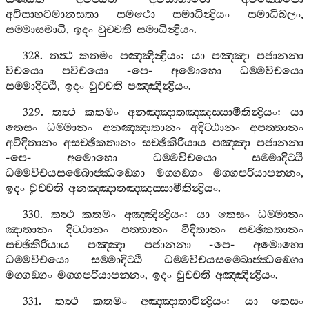
අවිසාහටමානසතා
සමථො
සමාධින්‍ද්‍රියං
සමාධිබලං
,
සම‍්මාසමාධි
,
ඉදං
වුච‍්චති
සමාධින්‍ද්‍රියං
.
328.
තත්‍ථ
කතමං
පඤ‍්ඤින්‍ද්‍රියං
:
යා
පඤ‍්ඤා
පජානනා
විචයො
පවිචයො
-
පෙ
-
අමොහො
ධම‍්මවිචයො
සම‍්මාදිට‍්ඨි
,
ඉදං
වුච‍්චති
පඤ‍්ඤින්‍ද්‍රියං
.
329.
තත්‍ථ
කතමං
අනඤ‍්ඤාතඤ‍්ඤස‍්සාමීතින්‍ද්‍රියං
:
යා
තෙසං
ධම‍්මානං
අනඤ‍්ඤාතානං
අදිට‍්ඨානං
අපත‍්තානං
අවිදිතානං
අසච‍්ඡිකතානං
සච‍්ඡිකිරියාය
පඤ‍්ඤා
පජානනා
-
පෙ
-
අමොහො
ධම‍්මවිචයො
සම‍්මාදිට‍්ඨි
ධම‍්මවිචයසම‍්බොජ‍්ඣඞ‍්ගො
මග‍්ගඞ‍්ගං
මග‍්ගපරියාපන‍්නං
,
ඉදං
වුච‍්චති
අනඤ‍්ඤාතඤ‍්ඤස‍්සාමීතින්‍ද්‍රියං
.
330.
තත්‍ථ
කතමං
අඤ‍්ඤින්‍ද්‍රියං
:
යා
තෙසං
ධම‍්මානං
ඤාතානං
දිට‍්ඨානං
පත‍්තානං
විදිතානං
සච‍්ඡිකතානං
සච‍්ඡිකිරියාය
පඤ‍්ඤා
පජානනා
-
පෙ
-
අමොහො
ධම‍්මවිචයො
සම‍්මාදිට‍්ඨි
ධම‍්මවිචයසම‍්බොජ‍්ඣඞ‍්ගො
මග‍්ගඞ‍්ගං
මග‍්ගපරියාපන‍්නං
,
ඉදං
වුච‍්චති
අඤ‍්ඤින්‍ද්‍රියං
.
331.
තත්‍ථ
කතමං
අඤ‍්ඤාතාවින්‍ද්‍රියං
:
යා
තෙසං