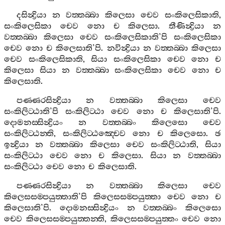
දසින්‍ද්‍රියා
න
වත‍්තබ‍්බා
කිලෙසා
චෙව
සංකිලෙසිකාති
,
සංකිලෙසිකා
චෙව
නො
ච
කිලෙසා
.
තීණින්‍ද්‍රියා
න
වත‍්තබ‍්බා
කිලෙසා
චෙව
සංකිලෙසිකාති
’
පි
සංකිලෙසිකා
චෙව
නො
ච
කිලෙසාති
’
පි
.
නවින්‍ද්‍රියා
න
වත‍්තබ‍්බා
කිලෙසා
චෙව
සංකිලෙසිකාති
,
සියා
සංකිලෙසිකා
චෙව
නො
ච
කිලෙසා
සියා
න
වත‍්තබ‍්බා
සංකිලෙසිකා
චෙව
නො
ච
කිලෙසාති
.
පණ‍්ණරසින්‍ද්‍රියා
න
වත‍්තබ‍්බා
කිලෙසා
චෙව
සංකිලිට‍්ඨාති
’
පි
සංකිලිට‍්ඨා
චෙව
නො
ච
කිලෙසාති
’
පි
.
දොමනස‍්සින්‍ද්‍රියං
න
වත‍්තබ‍්බං
කිලෙසො
චෙව
සංකිලිට‍්ඨන‍්ති
,
සංකිලිට‍්ඨඤ‍්චෙව
නො
ච
කිලෙසො
.
ඡ
ඉන්‍ද්‍රියා
න
වත‍්තබ‍්බා
කිලෙසා
චෙව
සංකිලිට‍්ඨාති
,
සියා
සංකිලිට‍්ඨා
චෙව
නො
ච
කිලෙසා
.
සියා
න
වත‍්තබ‍්බා
සංකිලිට‍්ඨා
චෙව
නො
ච
කිලෙසාති
.
පණ‍්ණරසින්‍ද්‍රියා
න
වත‍්තබ‍්බා
කිලෙසා
චෙව
කිලෙසසම‍්පයුත‍්තාති
’
පි
කිලෙසසම‍්පයුත‍්තා
චෙව
නො
ච
කිලෙසාති
’
පි
.
දොමනස‍්සින්‍ද්‍රියං
න
වත‍්තබ‍්බං
කිලෙසො
චෙව
කිලෙසසම‍්පයුත‍්තන‍්ති
,
කිලෙසසම‍්පයුත‍්තං
චෙව
නො