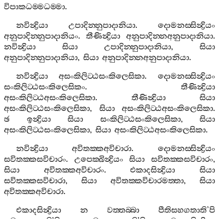
විපාකධම‍්මධම‍්මා
.
නවින්‍ද්‍රියා
උපාදින‍්නුපාදානියා
.
දොමනස‍්සින්‍ද්‍රියං
අනුපාදින‍්නුපාදානියං
.
තීණින්‍ද්‍රියා
අනුපාදින‍්නඅනුපාදානියා
.
නවින්‍ද්‍රියා
සියා
උපාදින‍්නුපාදානියා
,
සියා
අනුපාදින‍්නුපාදානියා
,
සියා
අනුපාදින‍්නඅනුපාදානියා
.
නවින්‍ද්‍රියා
අසංකිලිට‍්ඨසංකිලෙසිකා
.
දොමනස‍්සින්‍ද්‍රියං
සංකිලිට‍්ඨසංකිලෙසිකං
.
තීණින්‍ද්‍රියා
අසංකිලිට‍්ඨඅසංකිලෙසිකා
.
තීණින්‍ද්‍රියා
සියා
අසංකිලිට‍්ඨසංකිලෙසිකා
,
සියා
අසංකිලිට‍්ඨඅසංකිලෙසිකා
.
ඡ
ඉන්‍ද්‍රියා
සියා
සංකිලිට‍්ඨසංකිලෙසිකා
,
සියා
අසංකිලිට‍්ඨසංකිලෙසිකා
,
සියා
අසංකිලිට‍්ඨඅසංකිලෙසිකා
.
නවින්‍ද්‍රියා
අවිතක‍්කඅවිචාරා
.
දොමනස‍්සින්‍ද්‍රියං
සවිතක‍්කසවිචාරං
.
උපෙක‍්ඛින්‍ද්‍රියං
සියා
සවිතක‍්කසවිචාරං
,
සියා
අවිතක‍්කඅවිචාරං
.
එකාදසින්‍ද්‍රියා
සියා
සවිතක‍්කසවිචාරා
,
සියා
අවිතක‍්කවිචාරමත‍්තා
,
සියා
අවිතක‍්කඅවිචාරා
.
එකාදසින්‍ද්‍රියා
න
වත‍්තබ‍්බා
පීතිසහගතාති
’
පි