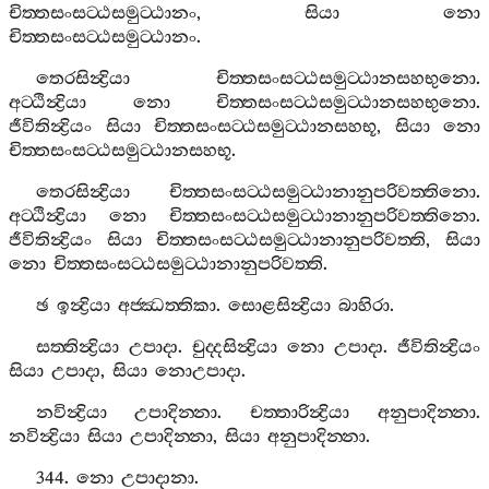
චිත‍්තසංසට‍්ඨසමුට‍්ඨානං
,
සියා
නො
චිත‍්තසංසට‍්ඨසමුට‍්ඨානං
.
තෙරසින්‍ද්‍රියා
චිත‍්තසංසට‍්ඨසමුට‍්ඨානසහභුනො
.
අට‍්ඨින්‍ද්‍රියා
නො
චිත‍්තසංසට‍්ඨසමුට‍්ඨානසහභුනො
.
ජීවිතින්‍ද්‍රියං
සියා
චිත‍්තසංසට‍්ඨසමුට‍්ඨානසහභූ
,
සියා
නො
චිත‍්තසංසට‍්ඨසමුට‍්ඨානසහභූ
.
තෙරසින්‍ද්‍රියා
චිත‍්තසංසට‍්ඨසමුට‍්ඨානානුපරිවත‍්තිනො
.
අට‍්ඨින්‍ද්‍රියා
නො
චිත‍්තසංසට‍්ඨසමුට‍්ඨානානුපරිවත‍්තිනො
.
ජීවිතින්‍ද්‍රියං
සියා
චිත‍්තසංසට‍්ඨසමුට‍්ඨානානුපරිවත‍්ති
,
සියා
නො
චිත‍්තසංසට‍්ඨසමුට‍්ඨානානුපරිවත‍්ති
.
ඡ
ඉන්‍ද්‍රියා
අජ‍්ඣත‍්තිකා
.
සොළසින්‍ද්‍රියා
බාහිරා
.
සත‍්තින්‍ද්‍රියා
උපාදා
.
චුද‍්දසින්‍ද්‍රියා
නො
උපාදා
.
ජීවිතින්‍ද්‍රියං
සියා
උපාදා
,
සියා
නොඋපාදා
.
නවින්‍ද්‍රියා
උපාදින‍්නා
.
චත‍්තාරින්‍ද්‍රියා
අනුපාදින‍්නා
.
නවින්‍ද්‍රියා
සියා
උපාදින‍්නා
,
සියා
අනුපාදින‍්නා
.
344.
නො
උපාදානා
.