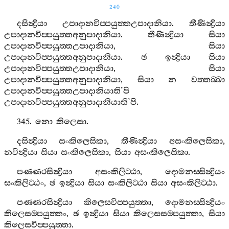
240
දසින්‍ද්‍රියා
උපාදානවිප‍්පයුත‍්තඋපාදානියා
.
තීණින්‍ද්‍රියා
උපාදානවිප‍්පයුත‍්තඅනුපාදානියා
.
තීණින්‍ද්‍රියා
සියා
උපාදානවිප‍්පයුත‍්තඋපාදානියා
,
සියා
උපාදානවිප‍්පයුත‍්තඅනුපාදානියා
.
ඡ
ඉන්‍ද්‍රියා
සියා
උපාදානවිප‍්පයුත‍්තඋපාදානියා
,
සියා
උපාදානවිප‍්පයුත‍්තඅනුපාදානියා
,
සියා
න
වත‍්තබ‍්බා
උපාදානවිප‍්පයුත‍්තඋපාදානියාති
’
පි
උපාදානවිප‍්පයුත‍්තඅනුපාදානියාති
’
පි
.
345.
නො
කිලෙසා
.
දසින්‍ද්‍රියා
සංකිලෙසිකා
,
තීණින්‍ද්‍රියා
අසංකිලෙසිකා
,
නවින්‍ද්‍රියා
සියා
සංකිලෙසිකා
,
සියා
අසංකිලෙසිකා
.
පණ‍්ණරසින්‍ද්‍රියා
අසංකිලිට‍්ඨා
,
දොමනස‍්සින්‍ද්‍රියං
සංකිලිට‍්ඨං
,
ඡ
ඉන්‍ද්‍රියා
සියා
සංකිලිට‍්ඨා
සියා
අසංකිලිට‍්ඨා
.
පණ‍්ණරසින්‍ද්‍රියා
කිලෙසවිප‍්පයුත‍්තා
,
දොමනස‍්සින්‍ද්‍රියං
කිලෙසම‍්පයුත‍්තං
,
ඡ
ඉන්‍ද්‍රියා
සියා
කිලෙසසම‍්පයුත‍්තා
,
සියා
කිලෙසවිප‍්පයුත‍්තා
.