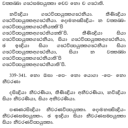
වත‍්තබ‍්බා
ගන්‍ථසම‍්පයුත‍්තා
චෙව
නො
ච
ගන්‍ථාති
.
නවින්‍ද්‍රියා
ගන්‍ථවිප‍්පයුත‍්තගන්‍ථනීයා
.
තීණින්‍ද්‍රියා
ගන්‍ථවිප‍්පයුත‍්තඅගන්‍ථනීයා
.
දොමනස‍්සින්‍ද්‍රියං
න
වත‍්තබ‍්බං
ගන්‍ථවිප‍්පයුත‍්තගන්‍ථනීයත‍්ති
’
පි
ගන්‍ථවිප‍්පයුත‍්තඅගන්‍ථනියන‍්ති
’
පි
.
තීණින්‍ද්‍රියා
සියා
ගන්‍ථවිප‍්පයුත‍්තගන්‍ථනීයා
,
සියා
ගන්‍ථවිප‍්පයුත‍්තඅගන්‍ථනීයා
,
ඡ
ඉන්‍ද්‍රියා
සියා
ගන්‍ථවිප‍්පයුත‍්තගන්‍ථනීයා
සියා
ගන්‍ථවිප‍්පයුත‍්තඅගන්‍ථනීයා
,
සියා
න
වත‍්තබ‍්බා
ගන්‍ථවිප‍්පයුත‍්තගන්‍ථනීයාති
’
පි
ගන්‍ථවිප‍්පයුත‍්තඅගන්‍ථනීයාති
’
පි
.
339-341.
නො
ඔඝා
-
පෙ
-
නො
යොගා
-
පෙ
-
නො
නීවරණා
දසින්‍ද්‍රියා
නීවරණියා
,
තීණින්‍ද්‍රියා
අනීවරණියා
,
නවින්‍ද්‍රියා
සියා
නීවරණියා
,
සියා
අනීවරණියා
.
පණ‍්ණරසින්‍ද්‍රියා
නීවරණවිප‍්පයුත‍්තා
.
දොමනස‍්සින්‍ද්‍රියං
නීවරණසම‍්පයුත‍්තං
.
ඡ
ඉන්‍ද්‍රියා
සියා
නීවරණසම‍්පයුත‍්තා
සියා
නීවරණවිප‍්පයුත‍්තා
.