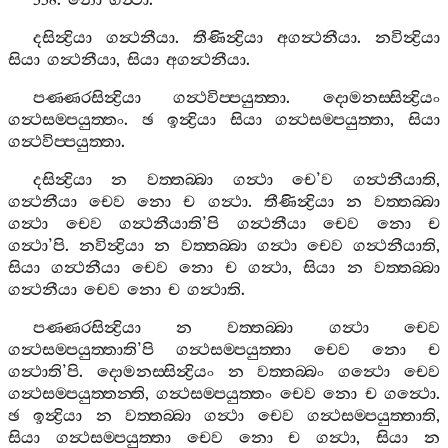
338.
නො
ගන්‍ථා
.
දසින්‍ද්‍රියා
ගන්‍ථනීයා
.
තීණින්‍ද්‍රියා
අගන්‍ථනීයා
.
නවින්‍ද්‍රියා
සියා
ගන්‍ථනීයා
,
සියා
අගන්‍ථනීයා
.
පණ‍්ණරසින්‍ද්‍රියා
ගන්‍ථවිප‍්පයුත‍්තා
.
දොමනස‍්සින්‍ද්‍රියං
ගන්‍ථසම‍්පයුත‍්තං
.
ඡ
ඉන්‍ද්‍රියා
සියා
ගන්‍ථසම‍්පයුත‍්තා
,
සියා
ගන්‍ථවිප‍්පයුත‍්තා
.
දසින්‍ද්‍රියා
න
වත‍්තබ‍්බා
ගන්‍ථා
චෙ
’
ව
ගන්‍ථනීයාති
,
ගන්‍ථනීයා
චෙව
නො
ච
ගන්‍ථා
.
තීණින්‍ද්‍රියා
න
වත‍්තබ‍්බා
ගන්‍ථා
චෙව
ගන්‍ථනීයාති
’
පි
ගන්‍ථනීයා
චෙව
නො
ච
ගන්‍ථා
’
පි
.
නවින්‍ද්‍රියා
න
වත‍්තබ‍්බා
ගන්‍ථා
චෙව
ගන්‍ථනීයාති
,
සියා
ගන්‍ථනීයා
චෙව
නො
ච
ගන්‍ථා
,
සියා
න
වත‍්තබ‍්බා
ගන්‍ථනීයා
චෙව
නො
ච
ගන්‍ථාති
.
පණ‍්ණරසින්‍ද්‍රියා
න
වත‍්තබ‍්බා
ගන්‍ථා
චෙව
ගන්‍ථසම‍්පයුත‍්තාති
’
පි
ගන්‍ථසම‍්පයුත‍්තා
චෙව
නො
ච
ගන්‍ථාති
’
පි
.
දොමනස‍්සින්‍ද්‍රියං
න
වත‍්තබ‍්බං
ගන්‍ථො
චෙව
ගන්‍ථසම‍්පයුත‍්තන‍්ති
,
ගන්‍ථසම‍්පයුත‍්තං
චෙව
නො
ච
ගන්‍ථො
.
ඡ
ඉන්‍ද්‍රියා
න
වත‍්තබ‍්බා
ගන්‍ථා
චෙව
ගන්‍ථසම‍්පයුත‍්තාති
,
සියා
ගන්‍ථසම‍්පයුත‍්තා
චෙව
නො
ච
ගන්‍ථා
,
සියා
න