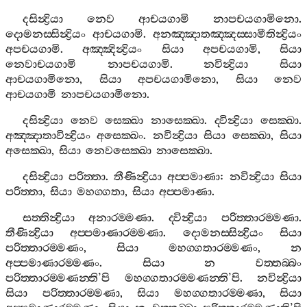
දසින්‍ද්‍රියා
නෙව
ආචයගාමි
නාපචයගාමිනො
.
දොමනස‍්සින්‍ද්‍රියං
ආචයගාමි
.
අනඤ‍්ඤාතඤ‍්ඤස‍්සාමීතින්‍ද්‍රියං
අපචයගාමි
.
අඤ‍්ඤින්‍ද්‍රියං
සියා
අපචයගාමි
,
සියා
නෙවාචයගාමි
නාපචයගාමි
.
නවින්‍ද්‍රියා
සියා
ආචයගාමිනො
,
සියා
අපචයගාමිනො
,
සියා
නෙව
ආචයගාමි
නාපචයගාමිනො
.
දසින්‍ද්‍රියා
නෙව
සෙක‍්ඛා
නාසෙක‍්ඛා
.
ද‍්වින්‍ද්‍රියා
සෙක‍්ඛා
.
අඤ‍්ඤාතාවින්‍ද්‍රියං
අසෙක‍්ඛං
.
නවින්‍ද්‍රියා
සියා
සෙක‍්ඛා
,
සියා
අසෙක‍්ඛා
,
සියා
නෙවසෙක‍්ඛා
නාසෙක‍්ඛා
.
දසින්‍ද්‍රියා
පරිත‍්තා
.
තීණින්‍ද්‍රියා
අප‍්පමාණා
:
නවින්‍ද්‍රියා
සියා
පරිත‍්තා
,
සියා
මහග‍්ගතා
,
සියා
අප‍්පමාණා
.
සත‍්තින්‍ද්‍රියා
අනාරම‍්මණා
.
ද‍්වින්‍ද්‍රියා
පරිත‍්තාරම‍්මණා
.
තීණින්‍ද්‍රියා
අප‍්පමාණාරම‍්මණා
.
දොමනස‍්සින්‍ද්‍රියං
සියා
පරිත‍්තාරම‍්මණං
,
සියා
මහග‍්ගතාරම‍්මණං
,
න
අප‍්පමාණාරම‍්මණං
.
සියා
න
වත‍්තබ‍්බං
පරිත‍්තාරම‍්මණන‍්ති
’
පි
මහග‍්ගතාරම‍්මණන‍්ති
’
පි
.
නවින්‍ද්‍රියා
සියා
පරිත‍්තාරම‍්මණා
,
සියා
මහග‍්ගතාරම‍්මණා
,
සියා