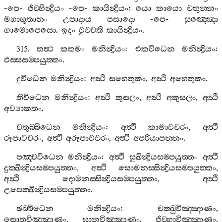
-
පෙ
-
ජිව‍්හින්‍ද්‍රියං
-
පෙ
-
කායින්‍ද්‍රියං
:
යො
කායො
චතුන‍්නං
මහාභූතානං
උපාදාය
පසාදො
-
පෙ
-
සුඤ‍්ඤො
ගාමොපෙසො
.
ඉදං
වුච‍්චති
කායින්‍ද්‍රියං
.
315.
තත්‍ථ
කතමං
මනින්‍ද්‍රියං
:
එකවිධෙන
මනින්‍ද්‍රියං
:
ඵස‍්සසම‍්පයුත‍්තං
.
දුවිධෙන
මනින්‍ද්‍රියං
:
අත්‍ථි
සහෙතුකං
,
අත්‍ථි
අහෙතුකං
.
තිවිධෙන
මනින්‍ද්‍රියං
:
අත්‍ථි
කුසලං
,
අත්‍ථි
අකුසලං
,
අත්‍ථි
අව්‍යාකතං
.
චතුබ‍්බිධෙන
මනින්‍ද්‍රියං
:
අත්‍ථි
කාමාවචරං
,
අත්‍ථි
රූපාවචරං
,
අත්‍ථි
අරූපාවචරං
,
අත්‍ථි
අපරියාපන‍්නං
.
පඤ‍්චවිධෙන
මනින්‍ද්‍රියං
:
අත්‍ථි
සුඛින්‍ද්‍රියසම‍්පයුත‍්තං
අත්‍ථි
දුක‍්ඛින්‍ද්‍රියසම‍්පයුත‍්තං
,
අත්‍ථි
සොමනස‍්සින්‍ද්‍රියසම‍්පයුත‍්තං
,
අත්‍ථි
දොමනස‍්සින්‍ද්‍රියසම‍්පයුත‍්තං
,
අත්‍ථි
උපෙක‍්ඛින්‍ද්‍රියසම‍්පයුත‍්තං
.
ඡබ‍්බිධෙන
මනින්‍ද්‍රියං
:
චක‍්ඛුවිඤ‍්ඤාණං
,
සොතවිඤ‍්ඤාණං
,
ඝානවිඤ‍්ඤාණං
,
ජිව‍්හාවිඤ‍්ඤාණං
,