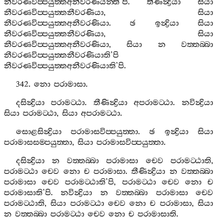
නීවරණවිප‍්පයුත‍්තඅනීවරණියන‍්ති
’
පි
.
තීණින්‍ද්‍රියා
සියා
නීවරණවිප‍්පයුත‍්තනීවරණියා
,
සියා
නීවරණවිප‍්පයුත‍්තඅනීවරණියා
.
ඡ
ඉන්‍ද්‍රියා
සියා
නීවරණවිප‍්පයුත‍්තනීවරණියා
,
සියා
නීවරණවිප‍්පයුත‍්තඅනීවරණියා
,
සියා
න
වත‍්තබ‍්බා
නීවරණවිප‍්පයුත‍්තනීවරණියාති
’
පි
නීවරණවිප‍්පයුත‍්තඅනීවරණියාති
’
පි
.
342.
නො
පරාමාසා
.
දසින්‍ද්‍රියා
පරාමට‍්ඨා
.
තීණින්‍ද්‍රියා
අපරාමට‍්ඨා
.
නවින්‍ද්‍රියා
සියා
පරාමට‍්ඨා
,
සියා
අපරාමට‍්ඨා
.
සොළසින්‍ද්‍රියා
පරාමාසවිප‍්පයුත‍්තා
.
ඡ
ඉන්‍ද්‍රියා
සියා
පරාමාසසම‍්පයුත‍්තා
,
සියා
පරාමාසවිප‍්පයුත‍්තා
.
දසින්‍ද්‍රියා
න
වත‍්තබ‍්බා
පරාමාසා
චෙව
පරාමට‍්ඨාති
,
පරාමට‍්ඨා
චෙව
නො
ච
පරාමාසා
.
තීණින්‍ද්‍රියා
න
වත‍්තබ‍්බා
පරාමාසා
චෙව
පරාමට‍්ඨාති
’
පි
,
පරාමට‍්ඨා
චෙව
නො
ච
පරාමාසාති
’
පි
.
නවින්‍ද්‍රියා
න
වත‍්තබ‍්බා
පරාමාසා
චෙව
පරාමට‍්ඨාති
,
සියා
පරාමට‍්ඨා
චෙව
නො
ච
පරාමාසා
,
සියා
න
වත‍්තබ‍්බා
පරාමට‍්ඨා
චෙව
නො
ච
පරාමාසාති
.