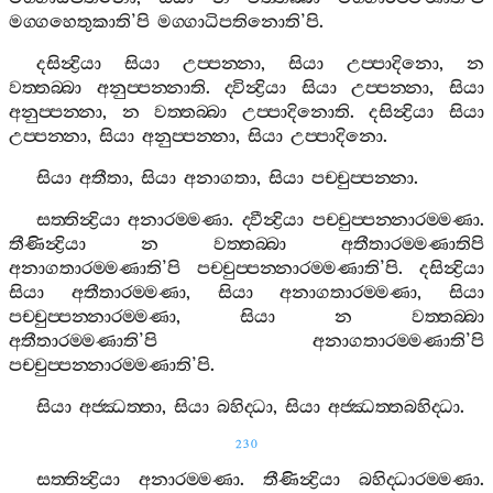
මග‍්ගහෙතුකාති
’
පි
මග‍්ගාධිපතිනොති
’
පි
.
දසින්‍ද්‍රියා
සියා
උප‍්පන‍්නා
,
සියා
උප‍්පාදිනො
,
න
වත‍්තබ‍්බා
අනුප‍්පන‍්නාති
.
ද‍්වින්‍ද්‍රියා
සියා
උප‍්පන‍්නා
,
සියා
අනුප‍්පන‍්නා
,
න
වත‍්තබ‍්බා
උප‍්පාදිනොති
.
දසින්‍ද්‍රියා
සියා
උප‍්පන‍්නා
,
සියා
අනුප‍්පන‍්නා
,
සියා
උප‍්පාදිනො
.
සියා
අතීතා
,
සියා
අනාගතා
,
සියා
පච‍්චුප‍්පන‍්නා
.
සත‍්තින්‍ද්‍රියා
අනාරම‍්මණා
.
ද‍්වීන්‍ද්‍රියා
පච‍්චුප‍්පන‍්නාරම‍්මණා
.
තීණින්‍ද්‍රියා
න
වත‍්තබ‍්බා
අතීතාරම‍්මණාතිපි
අනාගතාරම‍්මණාති
’
පි
පච‍්චුප‍්පන‍්නාරම‍්මණාති
’
පි
.
දසින්‍ද්‍රියා
සියා
අතීතාරම‍්මණා
,
සියා
අනාගතාරම‍්මණා
,
සියා
පච‍්චුප‍්පන‍්නාරම‍්මණා
,
සියා
න
වත‍්තබ‍්බා
අතීතාරම‍්මණාති
’
පි
අනාගතාරම‍්මණාති
’
පි
පච‍්චුප‍්පන‍්නාරම‍්මණාති
’
පි
.
සියා
අජ‍්ඣත‍්තා
,
සියා
බහිද‍්ධා
,
සියා
අජ‍්ඣත‍්තබහිද‍්ධා
.
230
සත‍්තින්‍ද්‍රියා
අනාරම‍්මණා
.
තීණින්‍ද්‍රියා
බහිද‍්ධාරම‍්මණා
.