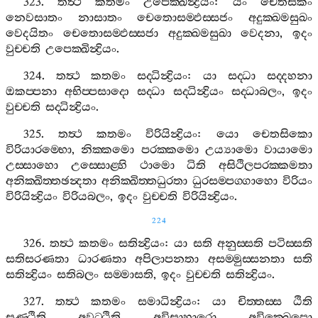
323.
තත්‍ථ
කතමං
උපෙක‍්ඛින්‍ද්‍රියං
:
යං
චෙතසිකං
නෙවසාතං
නාසාතං
චෙතොසම‍්ඵස‍්සජං
අදුක‍්ඛමසුඛං
වෙදයිතං
චෙතොසම‍්ඵස‍්සජා
අදුක‍්ඛමසුඛා
වෙදනා
,
ඉදං
වුච‍්චති
උපෙක‍්ඛින්‍ද්‍රියං
.
324.
තත්‍ථ
කතමං
සද‍්ධින්‍ද්‍රියං
:
යා
සද‍්ධා
සද‍්දහනා
ඔකප‍්පනා
අභිප‍්පසාදො
සද‍්ධා
සද‍්ධින්‍ද්‍රියං
සද‍්ධාබලං
,
ඉදං
වුච‍්චති
සද‍්ධින්‍ද්‍රියං
.
325.
තත්‍ථ
කතමං
විරියින්‍ද්‍රියං
:
යො
චෙතසිකො
විරියාරම‍්භො
,
නික‍්කමො
පරක‍්කමො
උය්‍යාමො
වායාමො
උස‍්සාහො
උස‍්සොළ‍්හි
ථාමො
ධිති
අසිථිලපරක‍්කමතා
අනික‍්ඛිත‍්තඡන්‍දතා
අනික‍්ඛිත‍්තධුරතා
ධුරසම‍්පග‍්ගාහො
විරියං
විරියින්‍ද්‍රියං
විරියබලං
,
ඉදං
වුච‍්චති
විරියින්‍ද්‍රියං
.
224
326.
තත්‍ථ
කතමං
සතින්‍ද්‍රියං
:
යා
සති
අනුස‍්සති
පටිස‍්සති
සතිසරණතා
ධාරණතා
අපිලාපනතා
අසම‍්මුස‍්සනතා
සති
සතින්‍ද්‍රියං
සතිබලං
සම‍්මාසති
,
ඉදං
වුච‍්චති
සතින්‍ද්‍රියං
.
327.
තත්‍ථ
කතමං
සමාධින්‍ද්‍රියං
:
යා
චිත‍්තස‍්ස
ඨිති
සණ‍්ඨිති
අවට‍්ඨිති
අවිසාහාරො
අවික‍්ඛෙපො