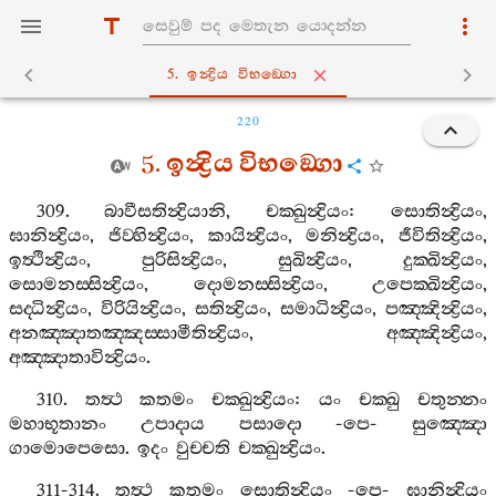
5. ඉන්‍ද්‍රිය විභඞ‍්ගො
220
5.
ඉන්‍ද්‍රිය
විභඞ‍්ගො
309.
බාවීසතින්‍ද්‍රියානි
,
චක‍්ඛුන්‍ද්‍රියං
:
සොතින්‍ද්‍රියං
,
ඝානින්‍ද්‍රියං
,
ජිව‍්හින්‍ද්‍රියං
,
කායින්‍ද්‍රියං
,
මනින්‍ද්‍රියං
,
ජීවිතින්‍ද්‍රියං
,
ඉත්‍ථින්‍ද්‍රියං
,
පුරිසින්‍ද්‍රියං
,
සුඛින්‍ද්‍රියං
,
දුක‍්ඛින්‍ද්‍රියං
,
සොමනස‍්සින්‍ද්‍රියං
,
දොමනස‍්සින්‍ද්‍රියං
,
උපෙක‍්ඛින්‍ද්‍රියං
,
සද‍්ධින්‍ද්‍රියං
,
විරියින්‍ද්‍රියං
,
සතින්‍ද්‍රියං
,
සමාධින්‍ද්‍රියං
,
පඤ‍්ඤින්‍ද්‍රියං
,
අනඤ‍්ඤාතඤ‍්ඤස‍්සාමීතින්‍ද්‍රියං
,
අඤ‍්ඤින්‍ද්‍රියං
,
අඤ‍්ඤාතාවින්‍ද්‍රියං
.
310.
තත්‍ථ
කතමං
චක‍්ඛුන්‍ද්‍රියං
:
යං
චක‍්ඛු
චතුන‍්නං
මහාභූතානං
උපාදාය
පසාදො
-
පෙ
-
සුඤ‍්ඤො
ගාමොපෙසො
.
ඉදං
වුච‍්චති
චක‍්ඛුන්‍ද්‍රියං
.
311-314.
තත්‍ථ
කතමං
සොතින්‍ද්‍රියං
-
පෙ
-
ඝානින්‍ද්‍රියං