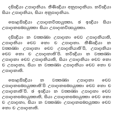
දසින්‍ද්‍රියා
උපාදානියා
.
තීණින්‍ද්‍රියා
අනුපාදානියා
.
නවින්‍ද්‍රියා
සියා
උපාදානියා
,
සියා
අනුපාදානියා
.
සොළසින්‍ද්‍රියා
උපාදානවිප‍්පයුත‍්තා
,
ඡ
ඉන්‍ද්‍රියා
සියා
උපාදානසම‍්පයුත‍්තා
සියා
උපාදානවිප‍්පයුත‍්තා
.
දසින්‍ද්‍රියා
න
වත‍්තබ‍්බා
උපාදානා
චෙව
උපාදානියාති
,
උපාදානියා
චෙව
නො
ච
උපාදානා
.
තීණින්‍ද්‍රියා
න
වත‍්තබ‍්බා
උපාදානා
චෙව
උපාදානියාති
’
පි
,
උපාදානියා
චෙව
නො
ච
උපාදානාති
’
පි
.
නවින්‍ද්‍රියා
න
වත‍්තබ‍්බා
උපාදානා
චෙව
උපාදානියාති
,
සියා
උපාදානියා
චෙව
නො
ච
උපාදානා
,
සියා
න
වත‍්තබ‍්බා
උපාදානියා
චෙව
නො
ච
උපාදානාති
.
සොළසින්‍ද්‍රියා
න
වත‍්තබ‍්බා
උපාදානා
චෙව
උපාදානසම‍්පයුත‍්තාති
’
පි
උපාදානසම‍්පයුත‍්තා
චෙව
නො
ච
උපාදානාති
’
පි
.
ඡ
ඉන්‍ද්‍රියා
න
වත‍්තබ‍්බා
උපාදානා
චෙව
උපාදානසම‍්පයුත‍්තාති
,
සියා
උපාදානසම‍්පයුත‍්තා
චෙව
නො
ච
උපාදානා
,
සියා
න
වත‍්තබ‍්බා
උපාදානසම‍්පයුත‍්තා
චෙව
නො
ච
උපාදානාති
.