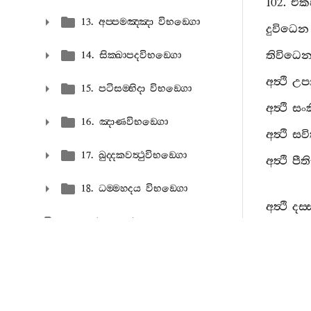
102.
එක
13. අප‍්පමඤ‍්ඤා විභඞ‍්ගො
දුවිධෙන
තිවිධෙ
14. සික‍්ඛාපදවිභඞ‍්ගො
අත්‍ථි
උපා
15. පටිසම‍්භිදා විභඞ‍්ගො
අත්‍ථි
සංක
16. ඤාණවිභඞ‍්ගො
අත්‍ථි
සව
17. ඛුද‍්දකවත්‍ථුවිභඞ‍්ගො
අත්‍ථි
පී
18. ධම‍්මහදය විභඞ‍්ගො
අත්‍ථි
දස
ධාතුකථාප‍්පකරණං
අත්‍ථි
දස
පුග‍්ගලපඤ‍්ඤත‍්තිප‍්පකරණං
අත්‍ථි
ආච
අත්‍ථි
සෙ
කථාවත්‍ථුප‍්පකරණං