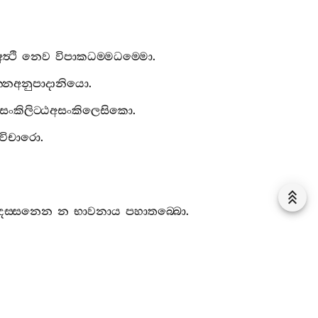
ත්‍ථි
නෙව
විපාකධම‍්මධම‍්මො
.
න‍්නඅනුපාදානියො
.
සංකිලිට‍්ඨඅසංකිලෙසිකො
.
අවිචාරො
.
දස‍්සනෙන
න
භාවනාය
පහාතබ‍්බො
.
ො
,
අත්‍ථි
නෙව
දස‍්සනෙන
න
භාවනාය
පහාතබ‍්බහෙතුකො
.