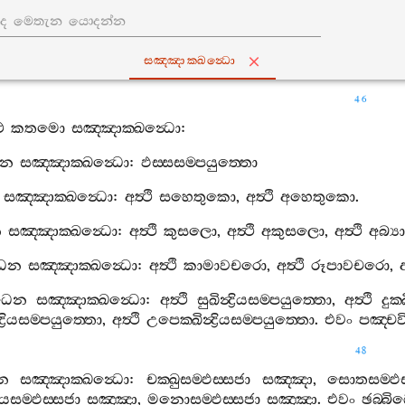
සඤ‍්ඤාක‍්ඛන්‍ධො
46
ථ
කතමො
සඤ‍්ඤාක‍්ඛන්‍ධො
:
ෙන
සඤ‍්ඤාක‍්ඛන්‍ධො
:
ඵස‍්සසම‍්පයුත‍්තො
සඤ‍්ඤාක‍්ඛන්‍ධො
:
අත්‍ථි
සහෙතුකො
,
අත්‍ථි
අහෙතුකො
.
න
සඤ‍්ඤාක‍්ඛන්‍ධො
:
අත්‍ථි
කුසලො
,
අත්‍ථි
අකුසලො
,
අත්‍ථි
අබ්‍
ධෙන
සඤ‍්ඤාක‍්ඛන්‍ධො
:
අත්‍ථි
කාමාවචරො
,
අත්‍ථි
රූපාවචරො
,
අ
ිධෙන
සඤ‍්ඤාක‍්ඛන්‍ධො
:
අත්‍ථි
සුඛින්‍ද්‍රියසම‍්පයුත‍්තො
,
අත්‍ථි
දුක‍
්‍රියසම‍්පයුත‍්තො
,
අත්‍ථි
උපෙක‍්ඛින්‍ද්‍රියසම‍්පයුත‍්තො
.
එවං
පඤ‍්ච
48
ෙන
සඤ‍්ඤාක‍්ඛන්‍ධො
:
චක‍්ඛුසම‍්ඵස‍්සජා
සඤ‍්ඤා
,
සොතසම‍්ඵස
යසම‍්ඵස‍්සජා
සඤ‍්ඤා
,
මනොසම‍්ඵස‍්සජා
සඤ‍්ඤා
.
එවං
ඡබ‍්බ