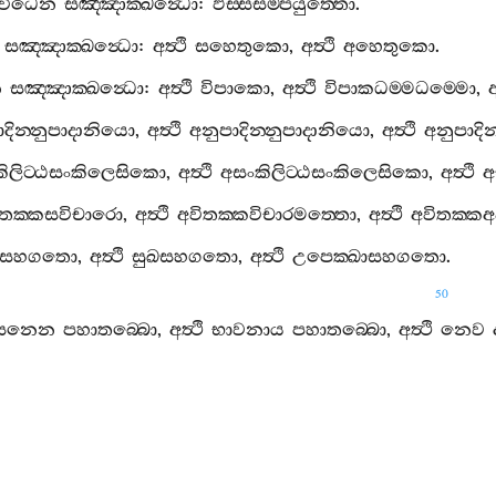
විධෙන
සඤ‍්ඤාක‍්ඛන්‍ධො
:
ඵස‍්සසම‍්පයුත‍්තො
.
සඤ‍්ඤාක‍්ඛන්‍ධො
:
අත්‍ථි
සහෙතුකො
,
අත්‍ථි
අහෙතුකො
.
න
සඤ‍්ඤාක‍්ඛන්‍ධො
:
අත්‍ථි
විපාකො
,
අත්‍ථි
විපාකධම‍්මධම‍්මො
,
අ
දින‍්නුපාදානියො
,
අත්‍ථි
අනුපාදින‍්නුපාදානියො
,
අත්‍ථි
අනුපාදි
ිලිට‍්ඨසංකිලෙසිකො
,
අත්‍ථි
අසංකිලිට‍්ඨසංකිලෙසිකො
,
අත්‍ථි
අ
ිතක‍්කසවිචාරො
,
අත්‍ථි
අවිතක‍්කවිචාරමත‍්තො
,
අත්‍ථි
අවිතක‍්ක
තිසහගතො
,
අත්‍ථි
සුඛසහගතො
,
අත්‍ථි
උපෙක‍්ඛාසහගතො
.
50
‍්සනෙන
පහාතබ‍්බො
,
අත්‍ථි
භාවනාය
පහාතබ‍්බො
,
අත්‍ථි
නෙව
‍්සනෙන
පහාතබ‍්බහෙතුකො
,
අත්‍ථි
භාවනාය
පහාතබ‍්බහෙතුක
යගාමි
,
අත්‍ථි
අපචයගාමි
,
අත්‍ථි
නෙවාචයගාමි
නාපචයගාමි
.
ක‍්ඛො
,
අත්‍ථි
අසෙක‍්ඛො
,
අත්‍ථි
නෙව
සෙක‍්ඛොනාසෙක‍්ඛො
.