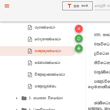
1. ඛන්‍ධවිභඞ‍්ගො
සූත්‍ර නාම
සුත‍්තන‍්තභාජනියං
රූපක‍්ඛන්‍ධො
100.
තත්‍
වෙදනාක‍්ඛන්‍ධො
එකවිධ
සඤ‍්ඤාක‍්ඛන්‍ධො
දුවිධෙන
තිවිධෙ
සඞ‍්ඛාරක‍්ඛන්‍ධො
චතුබ‍්බි
විඤ‍්ඤාණක‍්ඛන්‍ධො
පඤ‍්චව
පඤ‍්හපුච‍්ඡකං
දොමනස‍්සින්‍ද
2. ආයතන විභඞ‍්ගො
ඡබ‍්බිධ
සඤ‍්ඤා
,
කා
3. ධාතුවිභඞ‍්ගො