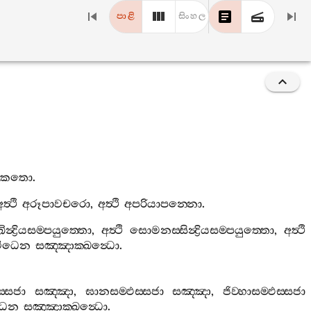
පාළි
සිංහල
යාකතො
.
ත්‍ථි
අරූපාවචරො
,
අත්‍ථි
අපරියාපන‍්නො
.
්ඛින්‍ද්‍රියසම‍්පයුත‍්තො
,
අත්‍ථි
සොමනස‍්සින්‍ද්‍රියසම‍්පයුත‍්තො
,
අත්‍ථි
විධෙන
සඤ‍්ඤාක‍්ඛන්‍ධො
.
‍්සජා
සඤ‍්ඤා
,
ඝානසම‍්ඵස‍්සජා
සඤ‍්ඤා
,
ජිව‍්හාසම‍්ඵස‍්සජා
ිධෙන
සඤ‍්ඤාක‍්ඛන්‍ධො
.