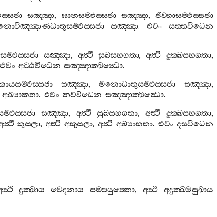
ස‍්සජා
සඤ‍්ඤා
,
ඝානසම‍්ඵස‍්සජා
සඤ‍්ඤා
,
ජිව‍්හාසම‍්ඵස‍්සජා
නොවිඤ‍්ඤාණධාතුසම‍්ඵස‍්සජා
සඤ‍්ඤා
.
එවං
සත‍්තවිධෙන
ම‍්ඵස‍්සජා
සඤ‍්ඤා
,
අත්‍ථි
සුඛසහගතා
,
අත්‍ථි
දුක‍්ඛසහගතා
,
එවං
අට‍්ඨවිධෙන
සඤ‍්ඤාක‍්ඛන්‍ධො
.
කායසම‍්ඵස‍්සජා
සඤ‍්ඤා
,
මනොධාතුසම‍්ඵස‍්සජා
සඤ‍්ඤා
,
අබ්‍යාකතා
.
එවං
නවවිධෙන
සඤ‍්ඤාක‍්ඛන්‍ධො
.
ම‍්ඵස‍්සජා
සඤ‍්ඤා
,
අත්‍ථි
සුඛසහගතා
,
අත්‍ථි
දුක‍්ඛසහගතා
,
අත්‍ථි
කුසලා
,
අත්‍ථි
අකුසලා
,
අත්‍ථි
අබ්‍යාකතා
.
එවං
දසවිධෙන
අත්‍ථි
දුක‍්ඛාය
වෙදනාය
සම‍්පයුත‍්තො
,
අත්‍ථි
අදුක‍්ඛමසුඛාය