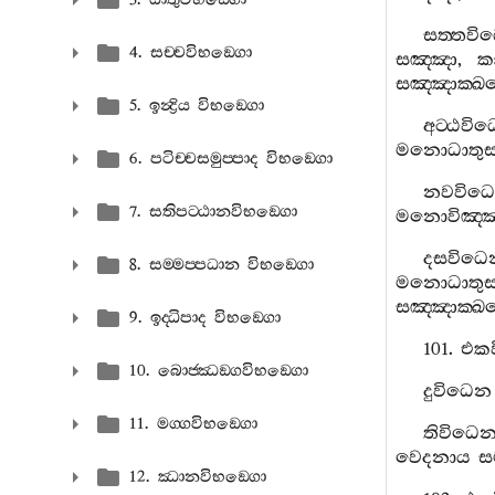
සත‍්තවි
4. සච‍්චවිභඞ‍්ගො
සඤ‍්ඤා
,
ක
සඤ‍්ඤාක‍්ඛන
5. ඉන්‍ද්‍රිය විභඞ‍්ගො
අට‍්ඨවි
මනොධාතුසම‍
6. පටිච‍්චසමුප‍්පාද විභඞ‍්ගො
නවවිධ
7. සතිපට‍්ඨානවිභඞ‍්ගො
මනොවිඤ‍්ඤා
දසවිධෙ
8. සම‍්මප‍්පධාන විභඞ‍්ගො
මනොධාතුසම‍
සඤ‍්ඤාක‍්ඛන
9. ඉද‍්ධිපාද විභඞ‍්ගො
101.
එක
10. බොජ‍්ඣඞ‍්ගවිභඞ‍්ගො
දුවිධෙන
11. මග‍්ගවිභඞ‍්ගො
තිවිධෙ
වෙදනාය
ස
12. ඣානවිභඞ‍්ගො