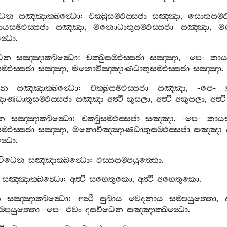
ධෙන
සඤ‍්ඤාක‍්ඛන්‍ධො
:
චක‍්ඛුසම‍්ඵස‍්සජා
සඤ‍්ඤා
,
සොතසම‍්ඵ
ායසම‍්ඵස‍්සජා
සඤ‍්ඤා
,
මනොධාතුසම‍්ඵස‍්සජා
සඤ‍්ඤා
,
ම
්‍ධො
.
ධෙන
සඤ‍්ඤාක‍්ඛන්‍ධො
:
චක‍්ඛුසම‍්ඵස‍්සජා
සඤ‍්ඤා
, -
පෙ
-
කායස
්ඵස‍්සජා
සඤ‍්ඤා
,
මනොවිඤ‍්ඤාණධාතුසම‍්ඵස‍්සජා
සඤ‍්ඤා
.
ෙන
සඤ‍්ඤාක‍්ඛන්‍ධො
:
චක‍්ඛුසම‍්ඵස‍්සජා
සඤ‍්ඤා
, -
පෙ
-
ණධාතුසම‍්ඵස‍්සජා
සඤ‍්ඤා
අත්‍ථි
කුසලා
,
අත්‍ථි
අකුසලා
,
අත්‍ථි
න
සඤ‍්ඤාක‍්ඛන්‍ධො
:
චක‍්ඛුසම‍්ඵස‍්සජා
සඤ‍්ඤා
, -
පෙ
-
කායස
්ඵස‍්සජා
සඤ‍්ඤා
,
මනොවිඤ‍්ඤාණධාතුසම‍්ඵස‍්සජා
සඤ‍්ඤා
්‍ධො
.
විධෙන
සඤ‍්ඤාක‍්ඛන්‍ධො
:
ඵස‍්සසම‍්පයුත‍්තො
.
සඤ‍්ඤාක‍්ඛන්‍ධො
:
අත්‍ථි
සහෙතුකො
,
අත්‍ථි
අහෙතුකො
.
න
සඤ‍්ඤාක‍්ඛන්‍ධො
:
අත්‍ථි
සුඛාය
වෙදනාය
සම‍්පයුත‍්තො
,
ම‍්පයුත‍්තො
-
පෙ
-
එවං
දසවිධෙන
සඤ‍්ඤාක‍්ඛන්‍ධො
.