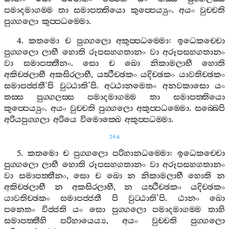
පමාදමාගම‍්ම
තා
සමාපත‍්තියො
කුප‍්පෙය්‍යුං
.
අයං
වුච‍්චති
පුග‍්ගලො
කුප‍්පධම‍්මො
.
4.
කතමො
ච
පුග‍්ගලො
අකුප‍්පධම‍්මො
:
ඉධෙකච‍්චො
පුග‍්ගලො
ලාභී
හොති
රූපසහගතානං
වා
අරූපසහගතානං
වා
සමාපත‍්තීනං
.
සො
ච
ඛො
නිකාමලාභී
හොති
අකිච‍්ඡලාභී
අකසිරලාභී
,
යත්‍ථීච‍්ඡකං
යදිච‍්ඡකං
යාවතිච‍්ඡකං
සමාපජ‍්ජතී
’
පි
වුට‍්ඨාති
’
පි
.
අට‍්ඨානමෙතං
අනවකාසො
යං
තස‍්ස
පුග‍්ගලස‍්ස
පමාදමාගම‍්ම
තා
සමාපත‍්තියො
කුප‍්පෙය්‍යුං
.
අයං
වුච‍්චති
පුග‍්ගලො
අකුප‍්පධම‍්මො
.
සබ‍්බෙපි
අරියපුග‍්ගලා
අරියෙ
විමොක‍්ඛෙ
අකුප‍්පධම‍්මා
.
264
5.
කතමො
ච
පුග‍්ගලො
පරිහානධම‍්මො
:
ඉධෙකච‍්චො
පුග‍්ගලො
ලාභී
හොති
රූපසහගතානං
වා
අරූපසහගතානං
වා
සමාපත‍්තීනං
,
සො
ච
ඛො
න
නිකාමලාභී
හොති
න
අකිච‍්ඡලාභී
න
අකසිරලාභී
,
න
යත්‍ථීච‍්ඡකං
යදිච‍්ඡකං
යාවතිච‍්ඡකං
සමාපජ‍්ජතී
පි
වුට‍්ඨාති
’
පි
.
ඨානං
ඛො
පනෙතං
විජ‍්ජති
යං
සො
පුග‍්ගලො
පමාදමාගම‍්ම
තාහි
සමාපත‍්තීහි
පරිහායෙය්‍ය
,
අයං
වුච‍්චති
පුග‍්ගලො