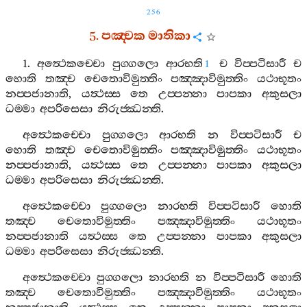
256
5.
පඤ‍්චක
මාතිකා
1.
අත්‍ථෙකච‍්චො
පුග‍්ගලො
ආරභති
ච
විප‍්පටිසාරී
ච
1
හොති
තඤ‍්ච
චෙතොවිමුත‍්තිං
පඤ‍්ඤාවිමුත‍්තිං
යථාභූතං
නප‍්පජානාති
,
යත්‍ථස‍්ස
තෙ
උප‍්පන‍්නා
පාපකා
අකුසලා
ධම‍්මා
අපරිසෙසා
නිරුජ‍්ඣන‍්ති
.
අත්‍ථෙකච‍්චො
පුග‍්ගලො
ආරභති
න
විප‍්පටිසාරී
ච
හොති
තඤ‍්ච
චෙතොවිමුත‍්තිං
පඤ‍්ඤාවිමුත‍්තිං
යථාභූතං
නප‍්පජානාති
,
යත්‍ථස‍්ස
තෙ
උප‍්පන‍්නා
පාපකා
අකුසලා
ධම‍්මා
අපරිසෙසා
නිරුජ‍්ඣන‍්ති
.
අත්‍ථෙකච‍්චො
පුග‍්ගලො
නාරභති
විප‍්පටිසාරී
හොති
තඤ‍්ච
චෙතොවිමුත‍්තිං
පඤ‍්ඤාවිමුත‍්තිං
යථාභූතං
නප‍්පජානාති
යත්‍ථස‍්ස
තෙ
උප‍්පන‍්නා
පාපකා
අකුසලා
ධම‍්මා
අපරිසෙසා
නිරුජ‍්ඣන‍්ති
.
අත්‍ථෙකච‍්චො
පුග‍්ගලො
නාරභති
න
විප‍්පටිසාරී
හොති
තඤ‍්ච
චෙතොවිමුත‍්තිං
පඤ‍්ඤාවිමුත‍්තිං
යථාභූතං