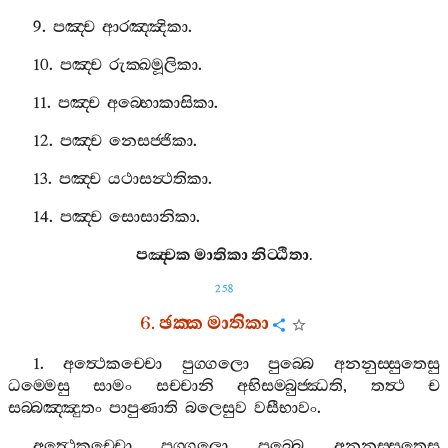
9.
පඤ‍්ච
ආරඤ‍්ඤිකා
.
10.
පඤ‍්ච
රුක‍්ඛමූලිකා
.
11.
පඤ‍්ච
අබ‍්භොකාසිකා
.
12.
පඤ‍්ච
නෙසජ‍්ජිකා
.
13.
පඤ‍්ච
යථාසන්‍ථතිකා
.
14.
පඤ‍්ච
සොසානිකා
.
පඤ‍්චක
මාතිකා
නිට‍්ඨිතා
.
258
6.
ඡක‍්ක
මාතිකා
1.
අත්‍ථෙකච‍්චො
පුග‍්ගලො
පුබ‍්බෙ
අනනුස‍්සුතෙසු
ධම‍්මෙසු
සාමං
සච‍්චානි
අභිසම‍්බුජ‍්ඣති
,
තත්‍ථ
ච
සබ‍්බඤ‍්ඤුතං
පාපුණාති
බලෙසුව
වසීභාවං
.
අත්‍ථෙකච‍්චො
පුග‍්ගලො
පුබ‍්බෙ
අනනුස‍්සුතෙසු