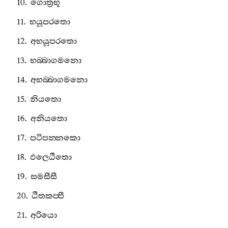
10.
ගොත්‍රභූ
11.
භයූපරතො
12.
අභයූපරතො
13.
භබ‍්බාගමනො
14.
අභබ‍්බාගමනො
15.
නියතො
16.
අනියතො
17.
පටිපන‍්නකො
18.
ඵලෙඨීතො
19.
සමසීසී
20.
ඨීතකප‍්පී
21.
අරියො