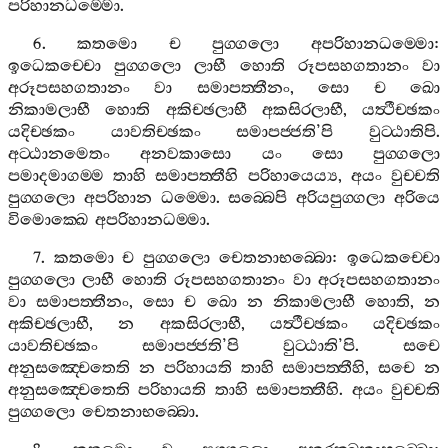
පරිහානධම‍්මො
.
6.
කතමො
ච
පුග‍්ගලො
අපරිහානධම‍්මො
:
ඉධෙකච‍්චො
පුග‍්ගලො
ලාභී
හොති
රූපසහගතානං
වා
අරූපසහගතානං
වා
සමාපත‍්තීනං
,
සො
ච
ඛො
නිකාමලාභී
හොති
අකිච‍්ඡලාභී
අකසිරලාභී
,
යත්‍ථීච‍්ඡකං
යදිච‍්ඡකං
යාවතිච‍්ඡකං
සමාපජ‍්ජති
’
පි
වුට‍්ඨාතිපි
.
අට‍්ඨානමෙතං
අනවකාසො
යං
සො
පුග‍්ගලො
පමාදමාගම‍්ම
තාහි
සමාපත‍්තීහි
පරිහායෙය්‍ය
,
අයං
වුච‍්චති
පුග‍්ගලො
අපරිහාන
ධම‍්මො
.
සබ‍්බෙපි
අරියපුග‍්ගලා
අරියෙ
විමොක‍්ඛෙ
අපරිහානධම‍්මා
.
7.
කතමො
ච
පුග‍්ගලො
චෙතනාභබ‍්බො
:
ඉධෙකච‍්චො
පුග‍්ගලො
ලාභී
හොති
රූපසහගතානං
වා
අරූපසහගතානං
වා
සමාපත‍්තීනං
,
සො
ච
ඛො
න
නිකාමලාභී
හොති
,
න
අකිච‍්ඡලාභී
,
න
අකසිරලාභී
,
යත්‍ථීච‍්ඡකං
යදිච‍්ඡකං
යාවතිච‍්ඡකං
සමාපජ‍්ජති
’
පි
වුට‍්ඨාති
’
පි
.
සචෙ
අනුසඤ‍්චෙතෙති
න
පරිහායති
තාහි
සමාපත‍්තීහි
,
සචෙ
න
අනුසඤ‍්චෙතෙති
පරිහායති
තාහි
සමාපත‍්තීහි
.
අයං
වුච‍්චති
පුග‍්ගලො
චෙතනාභබ‍්බො
.