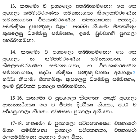
13.
කතමො
ච
පුග‍්ගලො
අභබ‍්බාගමනො
:
යෙ
තෙ
පුග‍්ගලා
කම‍්මාවරණෙන
සමන‍්නාගතා
කිලෙසාවරණෙන
සමන‍්නාගතා
විපාකාවරණෙන
සමන‍්නාගතා
අස‍්සද‍්ධා
අච‍්ඡන්‍දිකා
දුප‍්පඤ‍්ඤා
එළා
අභබ‍්බා
නියාමං
ඔක‍්කමිතුං
1
කුසලෙසු
ධම‍්මෙසු
සම‍්මත‍්තං
,
ඉමෙ
වුච‍්චන‍්ති
පුග‍්ගලා
අභබ‍්බාගමනා
.
14.
කතමො
ච
පුග‍්ගලො
භබ‍්බාගමනො
:
යෙ
තෙ
පුග‍්ගලා
න
කම‍්මාවරණෙන
සමන‍්නාගතා
,
න
කිලෙසාවරණෙන
සමන‍්නාගතා
,
න
විපාකාවරණෙන
සමන‍්නාගතා
,
සද‍්ධා
ඡන්‍දිකා
පඤ‍්ඤාවන‍්තා
අනෙළා
2
භබ‍්බා
නියාමං
ඔක‍්කමිතුං
කුසලෙසු
ධම‍්මෙසු
සම‍්මත‍්තං
,
ඉමෙ
වුච‍්චන‍්ති
පුග‍්ගලා
භබ‍්බාගමනා
.
15-16.
කතමො
ච
පුග‍්ගලො
නියතො
:
පඤ‍්ච
පුග‍්ගලා
ආනන‍්තරියකා
යෙ
ච
මිච‍්ඡා
දිට‍්ඨිකා
නියතා
,
අට‍්ඨ
ච
අරියපුග‍්ගලා
නියතා
.
අවසෙසා
පුග‍්ගලා
අනියතා
.
17-18.
කතමො
ච
පුග‍්ගලො
පටිපන‍්නකො
:
චත‍්තාරො
මග‍්ග
සමඞ‍්ගිනො
පුග‍්ගලා
පටිපන‍්නකා
,
චත‍්තාරො
ඵලසමඞ‍්ගිනො
පුග‍්ගලා
ඵලෙ
ඨිතා
.