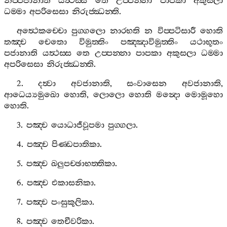
නප‍්පජානාති
යත්‍ථස‍්ස
තෙ
උප‍්පන‍්නා
පාපකා
අකුසලා
ධම‍්මා
අපරිසෙසා
නිරුජ‍්ඣන‍්ති
.
අත්‍ථෙකච‍්චො
පුග‍්ගලො
නාරභති
න
විප‍්පටිසාරී
හොති
තඤ‍්ච
චෙතො
විමුත‍්තිං
පඤ‍්ඤාවිමුත‍්තිං
යථාභූතං
පජානාති
යත්‍ථස‍්ස
තෙ
උප‍්පන‍්නා
පාපකා
අකුසලා
ධම‍්මා
අපරිසෙසා
නිරුජ‍්ඣන‍්ති
.
2.
දත්‍වා
අවජානාති
,
සංවාසෙන
අවජානාති
,
ආධෙය්‍යමුඛො
හොති
,
ලොලො
හොති
මන්‍දො
මොමූහො
හොති
.
3.
පඤ‍්ච
යොධාජීවූපමා
පුග‍්ගලා
.
4.
පඤ‍්ච
පිණ‍්ඩපාතිකා
.
5.
පඤ‍්ච
ඛලුපච‍්ඡාභත‍්තිකා
.
6.
පඤ‍්ච
එකාසනිකා
.
7.
පඤ‍්ච
පංසුකූලිකා
.
8.
පඤ‍්ච
තෙචීවරිකා
.