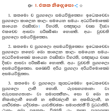
1.
එකක
නිද‍්දෙසො
1.
කතමො
ච
පුග‍්ගලො
සමයවිමුත‍්තො
:
ඉධෙකච‍්චො
පුග‍්ගලො
කාලෙන
කාලං
සමයෙන
සමයං
අට‍්ඨවිමොක‍්ඛෙ
කායෙන
ඵස‍්සිත්‍වා
විහරති
,
පඤ‍්ඤාය
චස‍්ස
දිස‍්වා
1
එකච‍්චෙ
ආසවා
පරික‍්ඛීණා
හොන‍්ති
.
අයං
වුච‍්චති
පුග‍්ගලො
සමයවිමුත‍්තො
.
2.
කතමො
ච
පුග‍්ගලො
අසමයවිමුත‍්තො
:
ඉධෙකච‍්චො
පුග‍්ගලො
නහෙව
ඛො
කාලෙන
කාලං
සමයෙන
සමයං
අට‍්ඨවිමොක‍්ඛෙ
කායෙන
ඵස‍්සිත්‍වා
විහරති
,
පඤ‍්ඤාය
චස‍්ස
දිස‍්වා
ආසවා
පරික‍්ඛීණා
හොන‍්ති
.
අයං
වුච‍්චති
පුග‍්ගලො
අසමයවිමුත‍්තො
.
සබ‍්බෙපි
අරිය
පුග‍්ගලා
අරියවිමොක‍්ඛෙ
අසමයවිමුත‍්තා
.
3.
කතමො
ච
පුග‍්ගලො
කුප‍්පධම‍්මො
:
ඉධෙකච‍්චො
පුග‍්ගලො
ලාභී
හොති
.
රූපසහගතානං
වා
අරූපසහගතානං
වා
සමාපත‍්තීනං
,
සො
ච
ඛො
න
නිකාමලාභී
හොති
න
අකිච‍්ඡලාභී
න
අකසිරලාභී
,
න
යත්‍ථීච‍්ඡකං
යදිච‍්ඡකං
යාවතිච‍්ඡකං
සමාපජ‍්ජතී
’
පි
වුට‍්ඨාතිපි
.
ඨානං
ඛො
පනෙතං
විජ‍්ජති
යං
තස‍්ස
පුග‍්ගලස‍්ස