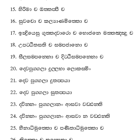
15.
හිරිමා
ච
ඔත‍්තප‍්පී
ච
16.
සුවචො
ච
කල්‍යාණමිත‍්තො
ච
17.
ඉන්‍ද්‍රියෙසු
ගුත‍්තද‍්වාරො
ච
භොජනෙ
මත‍්තඤ‍්ඤූ
ච
18.
උපට‍්ඨිතසති
ච
සම‍්පජානො
ච
19.
සීලසම‍්පන‍්නො
ච
දිට‍්ඨිසම‍්පන‍්නො
ච
20.
ද‍්වෙපුග‍්ගලා
දුල‍්ලභා
ලොකස‍්මිං
21.
ද‍්වෙ
පුග‍්ගලා
දුතප‍්පයා
22.
ද‍්වෙ
පුග‍්ගලා
සුතප‍්පයා
23.
ද‍්වින‍්නං
පුග‍්ගලානං
ආසවා
වඩ‍්ඪන‍්ති
24.
ද‍්වින‍්නං
පුග‍්ගලානං
ආසවා
න
වඩ‍්ඪන‍්ති
25.
හීනාධිමුත‍්තො
ච
පණීතාධිමුත‍්තො
ච