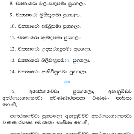
8.
චත‍්තාරො
වලාහකූපමා
පුග‍්ගලා
.
9.
චත‍්තාරො
මූසිකූපමා
පුග‍්ගලා
.
10.
චත‍්තාරො
අම‍්බූපමා
පුග‍්ගලා
.
11.
චත‍්තාරො
කුම‍්භූපමා
පුග‍්ගලා
.
12.
චත‍්තාරො
උදකරහදූපමා
පුග‍්ගලා
.
13.
චත‍්තාරො
බලිවද‍්දූපමා
පුග‍්ගලා
.
2
14.
චත‍්තාරො
ආසිවිසූපමා
පුග‍්ගලා
.
250
15.
අත්‍ථෙකච‍්චො
පුග‍්ගලො
,
අනනුවිච‍්ච
අපරියොගාහෙත්‍වා
අවණ‍්ණාරහස‍්සා
වණ‍්ණං
භාසිතා
හොති
,
අත්‍ථෙකච‍්චො
පුග‍්ගලො
අනනුවිච‍්ච
අපරියොගාහෙත්‍වා
වණ‍්ණාරහස‍්ස
අවණ‍්ණං
භාසිතා
හොති
,