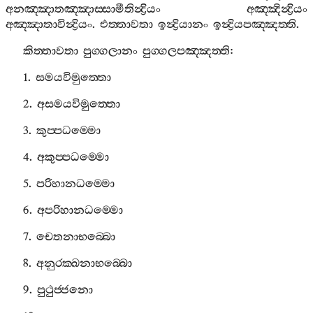
අනඤ‍්ඤාතඤ‍්ඤාස‍්සාමීතින්‍ද්‍රියං
අඤ‍්ඤින්‍ද්‍රියං
අඤ‍්ඤාතාවින්‍ද්‍රියං
.
එත‍්තාවතා
ඉන්‍ද්‍රියානං
ඉන්‍ද්‍රියපඤ‍්ඤත‍්ති
.
කිත‍්තාවතා
පුග‍්ගලානං
පුග‍්ගලපඤ‍්ඤත‍්ති
:
1.
සමයවිමුත‍්තො
2.
අසමයවිමුත‍්තො
3.
කුප‍්පධම‍්මො
4.
අකුප‍්පධම‍්මො
5.
පරිහානධම‍්මො
6.
අපරිහානධම‍්මො
7.
චෙතනාභබ‍්බො
8.
අනුරක‍්ඛනාභබ‍්බො
9.
පුථුජ‍්ජනො