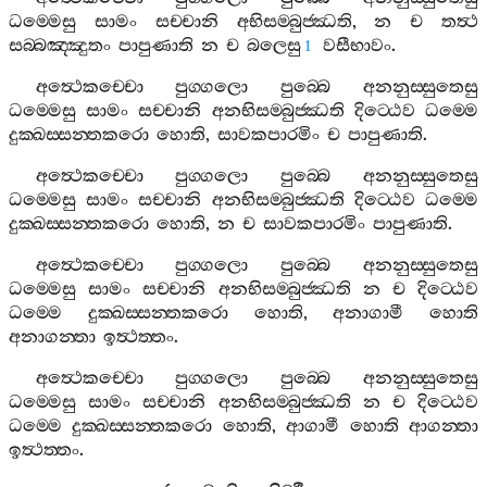
ධම‍්මෙසු
සාමං
සච‍්චානි
අභිසම‍්බුජ‍්ඣති
,
න
ච
තත්‍ථ
සබ‍්බඤ‍්ඤුතං
පාපුණාති
න
ච
බලෙසු
වසීභාවං
.
1
අත්‍ථෙකච‍්චො
පුග‍්ගලො
පුබ‍්බෙ
අනනුස‍්සුතෙසු
ධම‍්මෙසු
සාමං
සච‍්චානි
අනභිසම‍්බුජ‍්ඣති
දිට‍්ඨෙව
ධම‍්මෙ
දුක‍්ඛස‍්සන‍්තකරො
හොති
,
සාවකපාරමිං
ච
පාපුණාති
.
අත්‍ථෙකච‍්චො
පුග‍්ගලො
පුබ‍්බෙ
අනනුස‍්සුතෙසු
ධම‍්මෙසු
සාමං
සච‍්චානි
අනභිසම‍්බුජ‍්ඣති
දිට‍්ඨෙව
ධම‍්මෙ
දුක‍්ඛස‍්සන‍්තකරො
හොති
,
න
ච
සාවකපාරමිං
පාපුණාති
.
අත්‍ථෙකච‍්චො
පුග‍්ගලො
පුබ‍්බෙ
අනනුස‍්සුතෙසු
ධම‍්මෙසු
සාමං
සච‍්චානි
අනභිසම‍්බුජ‍්ඣති
න
ච
දිට‍්ඨෙව
ධම‍්මෙ
දුක‍්ඛස‍්සන‍්තකරො
හොති
,
අනාගාමී
හොති
අනාගන‍්තා
ඉත්‍ථත‍්තං
.
අත්‍ථෙකච‍්චො
පුග‍්ගලො
පුබ‍්බෙ
අනනුස‍්සුතෙසු
ධම‍්මෙසු
සාමං
සච‍්චානි
අනභිසම‍්බුජ‍්ඣති
න
ච
දිට‍්ඨෙව
ධම‍්මෙ
දුක‍්ඛස‍්සන‍්තකරො
හොති
,
ආගාමී
හොති
ආගන‍්තා
ඉත්‍ථත‍්තං
.