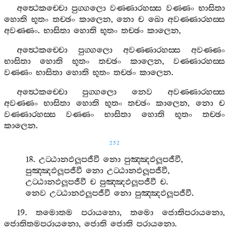
අත්‍ථෙකච‍්චො
පුග‍්ගලො
වණ‍්ණාරහස‍්ස
වණ‍්ණං
භාසිතා
හොති
භූතං
තච‍්ඡං
කාලෙන
,
නො
ච
ඛො
අවණ‍්ණාරහස‍්ස
අවණ‍්ණං
.
භාසිතා
හොති
භූතං
තච‍්ඡං
කාලෙන
,
අත්‍ථෙකච‍්චො
පුග‍්ගලො
අවණ‍්ණාරහස‍්ස
අවණ‍්ණං
භාසිතා
හොති
භූතං
තච‍්ඡං
කාලෙන
,
වණ‍්ණාරහස‍්ස
වණ‍්ණං
භාසිතා
හොති
භූතං
තච‍්ඡං
කාලෙන
.
අත්‍ථෙකච‍්චො
පුග‍්ගලො
නෙව
අවණ‍්ණාරහස‍්ස
අවණ‍්ණං
භාසිතා
හොති
භූතං
තච‍්ඡං
කාලෙන
,
නො
ච
වණ‍්ණාරහස‍්ස
වණ‍්ණං
භාසිතා
හොති
භූතං
තච‍්ඡං
කාලෙන
.
252
18.
උට‍්ඨානඵලූපජීවී
නො
පුඤ‍්ඤඵලූපජීවී
,
පුඤ‍්ඤඵලූපජීවී
නො
උට‍්ඨානඵලූපජීවී
,
උට‍්ඨානඵලූපජීවී
ච
පුඤ‍්ඤඵලූපජීවී
ච
.
නෙව
උට‍්ඨානඵලූපජීවී
නො
පුඤ‍්ඤඵලූපජීවී
.
19.
තමොතම
පරායනො
,
තමො
ජොතිපරායනො
,
ජොතිතමපරායනො
,
ජොති
ජොති
පරායනො
.