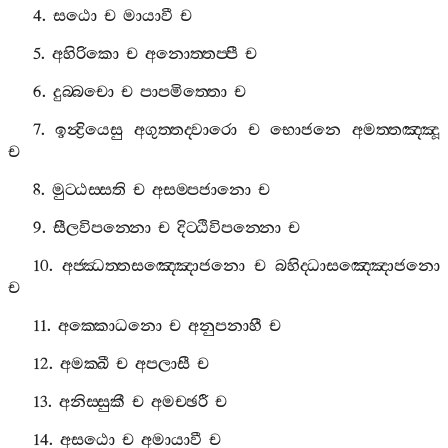
4.
සඨො
ච
මායාවී
ච
5.
අහිරිකො
ච
අනොත‍්තප‍්පී
ච
6.
දුබ‍්බචො
ච
පාපමිත‍්තො
ච
7.
ඉන්‍ද්‍රියෙසු
අගුත‍්තද‍්වාරො
ච
භොජනෙ
අමත‍්තඤ‍්ඤූ
ච
8.
මුට‍්ඨස‍්සති
ච
අසම‍්පජානො
ච
9.
සීලවිපන‍්නො
ච
දිට‍්ඨිවිපන‍්නො
ච
10.
අජ‍්ඣත‍්තසඤ‍්ඤොජනො
ච
බහිද‍්ධාසඤ‍්ඤොජනො
ච
11.
අක‍්කොධනො
ච
අනුපනාහී
ච
12.
අමක‍්ඛී
ච
අපලාසී
ච
13.
අනිස‍්සුකී
ච
අමච‍්ඡරී
ච
14.
අසඨො
ච
අමායාවී
ච