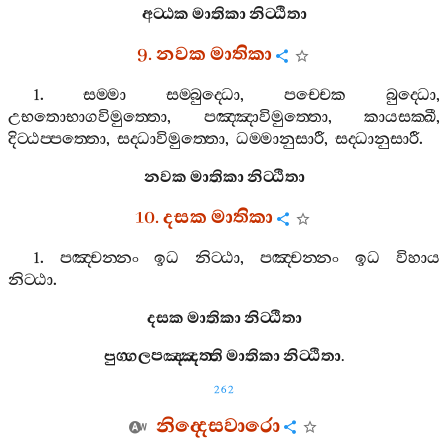
අට‍්ඨක
මාතිකා
නිට‍්ඨිතා
9.
නවක
මාතිකා
1.
සම‍්මා
සම‍්බුද‍්ධො
,
පච‍්චෙක
බුද‍්ධො
,
උභතොභාගවිමුත‍්තො
,
පඤ‍්ඤාවිමුත‍්තො
,
කායසක‍්ඛී
,
දිට‍්ඨප‍්පත‍්තො
,
සද‍්ධාවිමුත‍්තො
,
ධම‍්මානුසාරී
,
සද‍්ධානුසාරී
.
නවක
මාතිකා
නිට‍්ඨිතා
10.
දසක
මාතිකා
1.
පඤ‍්චන‍්නං
ඉධ
නිට‍්ඨා
,
පඤ‍්චන‍්නං
ඉධ
විහාය
නිට‍්ඨා
.
දසක
මාතිකා
නිට‍්ඨිතා
පුග‍්ගලපඤ‍්ඤත‍්ති
මාතිකා
නිට‍්ඨිතා
.
262
නිද‍්දෙසවාරො