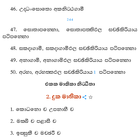
46.
උද‍්ධංසොතො
අකනිට‍්ඨගාමී
244
47.
සොතාපන‍්නො
,
සොතාපත‍්තිඵල
සච‍්ඡිකිරියාය
පටිපන‍්නො
48.
සකදාගාමී
,
සකදාගාමීඵල
සච‍්ඡිකිරියාය
පටිපන‍්නො
49.
අනාගාමී
,
අනාගාමිඵල
සච‍්ඡිකිරියාය
පටිපන‍්නො
50.
අරහා
,
අරහත‍්තඵල
සච‍්ඡිකිරියාය
පටිපන‍්නො
1
එකක
මාතිකා
නිට‍්ඨිතා
2.
දුක
මාතිකා
1.
කොධනො
ච
උපනාහී
ච
2.
මක‍්ඛී
ච
පළාසී
ච
3.
ඉස‍්සුකී
ච
මච‍්ඡරී
ච