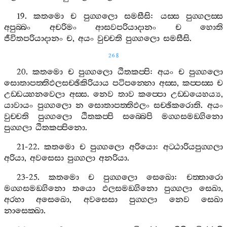
19.
කතමො
ච
පුග‍්ගලො
සමසීසි
:
යස‍්ස
පුග‍්ගලස‍්ස
අපුබ‍්බං
අචරිමං
ආසවපරියාදානං
ච
හොති
ජීවිතපරියාදානං
ච
,
අයං
වුච‍්චති
පුග‍්ගලො
සමසීසි
.
268
20.
කතමො
ච
පුග‍්ගලො
ඨිතකප‍්පි
:
අයං
ච
පුග‍්ගලො
සොතාපත‍්තිඵලසච‍්ඡිකිරියාය
පටිපන‍්නො
අස‍්ස
,
කප‍්පස‍්ස
ච
උඩ‍්ඩය‍්හනවෙලා
අස‍්ස
.
නෙව
තාව
කප‍්පො
උඩ‍්ඩයෙහය්‍ය
,
යාවායං
පුග‍්ගලො
න
සොතාපත‍්තිඵලං
සච‍්ඡිකරොති
.
අයං
වුච‍්චති
පුග‍්ගලො
ඨිතකප‍්පි
සබ‍්බෙපි
මග‍්ගසමඞ‍්ගිනො
පුග‍්ගලා
ඨිතකප‍්පිනො
.
21-22.
කතමො
ච
පුග‍්ගලො
අරියො
:
අට‍්ඨාරියපුග‍්ගලා
අරියා
,
අවසෙසා
පුග‍්ගලා
අනරියා
.
23-25.
කතමො
ච
පුග‍්ගලො
සෙඛො
:
චත‍්තාරො
මග‍්ගසමඞ‍්ගිනො
තයො
ඵලසමඞ‍්ගිනො
පුග‍්ගලා
සෙඛා
,
අරහා
අසෙඛො
,
අවසෙසා
පුග‍්ගලා
නෙව
සෙඛා
නාසෙක‍්ඛා
.