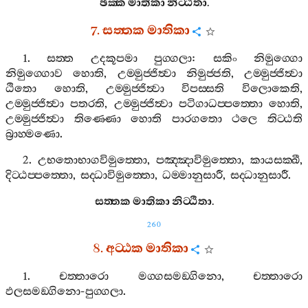
ඡක‍්ක
මාතිකා
නිට‍්ඨිතා
.
7.
සත‍්තක
මාතිකා
1.
සත‍්ත
උදකූපමා
පුග‍්ගලා
:
සකිං
නිමුග‍්ගො
නිමුග‍්ගොව
හොති
,
උම‍්මුජ‍්ජිත්‍වා
නිමුජ‍්ජති
,
උම‍්මුජ‍්ජිත්‍වා
ඨිතො
හොති
,
උම‍්මුජ‍්ජිත්‍වා
විපස‍්සති
විලොකෙති
,
උම‍්මුජ‍්ජිත්‍වා
පතරති
,
උම‍්මුජ‍්ජිත්‍වා
පටිගාධප‍්පත‍්තො
හොති
,
උම‍්මුජ‍්ජිත්‍වා
තිණ‍්ණො
හොති
පාරගතො
ථලෙ
තිට‍්ඨති
බ්‍රාහ‍්මණො
.
2.
උභතොභාගවිමුත‍්තො
,
පඤ‍්ඤාවිමුත‍්තො
,
කායසක‍්ඛී
,
දිට‍්ඨප‍්පත‍්තො
,
සද‍්ධාවිමුත‍්තො
,
ධම‍්මානුසාරී
,
සද‍්ධානුසාරී
.
සත‍්තක
මාතිකා
නිට‍්ඨිතා
.
260
8.
අට‍්ඨක
මාතිකා
1.
චත‍්තාරො
මග‍්ගසමඞ‍්ගිනො
,
චත‍්තාරො
ඵලසමඞ‍්ගිනො
-
පුග‍්ගලා
.