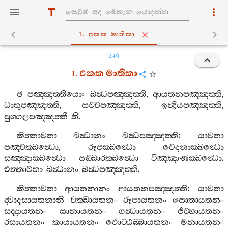
1. එකක මාතිකා
240
1.
එකක
මාතිකා
ඡ
පඤ‍්ඤත‍්තියො
:
ඛන්‍ධපඤ‍්ඤත‍්ති
,
ආයතනපඤ‍්ඤත‍්ති
,
ධාතුපඤ‍්ඤත‍්ති
,
සච‍්චපඤ‍්ඤත‍්ති
,
ඉන්‍ද්‍රියපඤ‍්ඤත‍්ති
,
පුග‍්ගලපඤ‍්ඤත‍්තී
ති
.
කිත‍්තාවතා
ඛන්‍ධානං
ඛන්‍ධපඤ‍්ඤත‍්ති
:
යාවතා
පඤ‍්චක‍්ඛන්‍ධො
,
රූපක‍්ඛන්‍ධො
වෙදනාක‍්ඛන්‍ධො
සඤ‍්ඤාක‍්ඛන්‍ධො
සඞ‍්ඛාරක‍්ඛන්‍ධො
විඤ‍්ඤාණක‍්ඛන්‍ධො
.
එත‍්තාවතා
ඛන්‍ධානං
ඛන්‍ධපඤ‍්ඤත‍්ති
.
කිත‍්තාවතා
ආයතනානං
ආයතනපඤ‍්ඤත‍්ති
:
යාවතා
ද‍්වාදසායතනානි
චක‍්ඛායතනං
රූපායතනං
සොතායතනං
සද‍්දායතනං
ඝානායතනං
ගන්‍ධායතනං
ජිව‍්හායතනං
රසායතනං
කායායතනං
ඵොට‍්ඨබ‍්බායතනං
මනායතනං