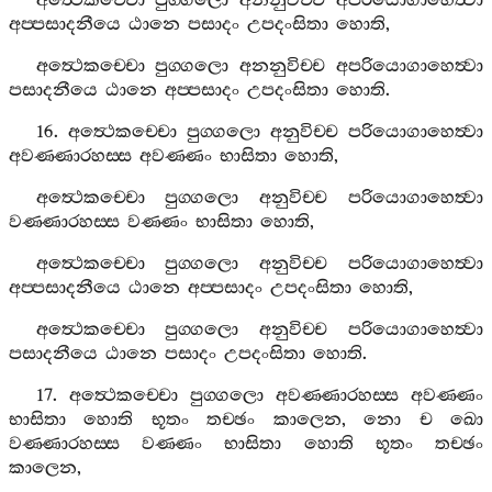
අත්‍ථෙකච‍්චො
පුග‍්ගලො
අනනුවිච‍්ච
අපරියොගාහෙත්‍වා
අප‍්පසාදනීයෙ
ඨානෙ
පසාදං
උපදංසිතා
හොති
,
අත්‍ථෙකච‍්චො
පුග‍්ගලො
අනනුවිච‍්ච
අපරියොගාහෙත්‍වා
පසාදනීයෙ
ඨානෙ
අප‍්පසාදං
උපදංසිතා
හොති
.
16.
අත්‍ථෙකච‍්චො
පුග‍්ගලො
අනුවිච‍්ච
පරියොගාහෙත්‍වා
අවණ‍්ණාරහස‍්ස
අවණ‍්ණං
භාසිතා
හොති
,
අත්‍ථෙකච‍්චො
පුග‍්ගලො
අනුවිච‍්ච
පරියොගාහෙත්‍වා
වණ‍්ණාරහස‍්ස
වණ‍්ණං
භාසිතා
හොති
,
අත්‍ථෙකච‍්චො
පුග‍්ගලො
අනුවිච‍්ච
පරියොගාහෙත්‍වා
අප‍්පසාදනීයෙ
ඨානෙ
අප‍්පසාදං
උපදංසිතා
හොති
,
අත්‍ථෙකච‍්චො
පුග‍්ගලො
අනුවිච‍්ච
පරියොගාහෙත්‍වා
පසාදනීයෙ
ඨානෙ
පසාදං
උපදංසිතා
හොති
.
17.
අත්‍ථෙකච‍්චො
පුග‍්ගලො
අවණ‍්ණාරහස‍්ස
අවණ‍්ණං
භාසිතා
හොති
භූතං
තච‍්ඡං
කාලෙන
,
නො
ච
ඛො
වණ‍්ණාරහස‍්ස
වණ‍්ණං
භාසිතා
හොති
භූතං
තච‍්ඡං
කාලෙන
,