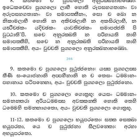
8.
කතමො
ච
පුග‍්ගලො
අනුරක‍්ඛනාභබ‍්බො
:
ඉධෙකච‍්චො
පුග‍්ගලො
ලාභී
හොති
රූපසහගතානං
වා
අරූපසහගතානං
වා
සමාපත‍්තීනං
,
සො
ච
ඛො
න
නිකාමලාභී
හොති
න
අකිච‍්ඡලාභී
න
අකසිරලාභී
,
න
යත්‍ථීච‍්ඡකං
යදිච‍්ඡකං
යාවතිච‍්ඡකං
සමාපජ‍්ජති
පි
වුට‍්ඨාති
’
පි
.
සචෙ
අනුරක‍්ඛති
න
පරිහායති
තාහි
සමාපත‍්තීහි
,
සචෙ
න
අනුරක‍්ඛති
පරිහායති
තාහි
සමාපත‍්තීහි
.
අයං
වුච‍්චති
පුග‍්ගලො
අනුරක‍්ඛනාභබ‍්බො
.
266
9.
කතමො
ච
පුග‍්ගලො
පුථුජ‍්ජනො
:
යස‍්ස
පුග‍්ගලස‍්ස
තීණි
සංයොජනානි
අප‍්පහීනානි
න
ච
තෙසං
ධම‍්මානං
පහානාය
පටිපන‍්නො
,
අයං
වුච‍්චති
පුග‍්ගලො
පුථුජ‍්ජනො
.
10.
කතමො
ච
පුග‍්ගලො
ගොත්‍රභූ
:
යෙසං
ධම‍්මානං
සමනන‍්තරා
අරියධම‍්මස‍්ස
අවක‍්කන‍්ති
හොති
තෙහි
ධම‍්මෙහි
සමන‍්නාගතො
,
අයං
වුච‍්චති
පුග‍්ගලො
ගොත්‍රභූ
.
11-12.
කතමො
ච
පුග‍්ගලො
භයූපරතො
:
සත‍්ත
සෙක‍්ඛා
භයූපරතා
,
යෙ
ච
පුථුජ‍්ජනා
සීලවන‍්තො
:
අරහා
අභයූපරතො
.