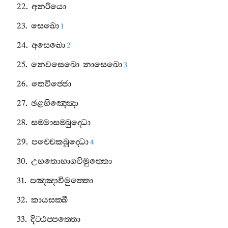
22.
අනරියො
23.
සෙඛො
1
24.
අසෙඛො
2
25.
නෙවසෙඛො
නාසෙඛො
3
26.
තෙවිජ‍්ජො
27.
ඡළභිඤ‍්ඤො
28.
සම‍්මාසම‍්බුද‍්ධො
29.
පච‍්චෙකබුද‍්ධො
4
30.
උභතොභාගවිමුත‍්තො
31.
පඤ‍්ඤාවිමුත‍්තො
32.
කායසක‍්ඛී
33.
දිට‍්ඨප‍්පත‍්තො