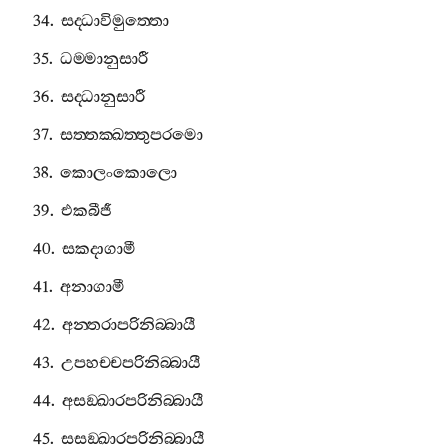
34.
සද‍්ධාවිමුත‍්තො
35.
ධම‍්මානුසාරී
36.
සද‍්ධානුසාරී
37.
සත‍්තක‍්ඛත‍්තුපරමො
38.
කොලංකොලො
39.
එකබීජී
40.
සකදාගාමී
41.
අනාගාමී
42.
අන‍්තරාපරිනිබ‍්බායී
43.
උපහච‍්චපරිනිබ‍්බායී
44.
අසඞ‍්ඛාරපරිනිබ‍්බායී
45.
සසඞ‍්ඛාරපරිනිබ‍්බායී