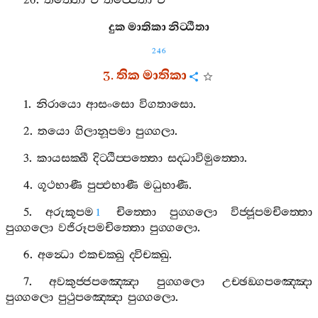
26.
තිත‍්තො
ච
තප‍්පෙතා
ච
දුක
මාතිකා
නිට‍්ඨිතා
246
3.
තික
මාතිකා
1.
නිරායො
ආසංසො
විගතාසො
.
2.
තයො
ගිලානූපමා
පුග‍්ගලා
.
3.
කායසක‍්ඛී
දිට‍්ඨිප‍්පත‍්තො
සද‍්ධාවිමුත‍්තො
.
4.
ගූථභාණී
පුප‍්ඵභාණී
මධුභාණී
.
5.
අරුකූපම
චිත‍්තො
පුග‍්ගලො
විජ‍්ජූපමචිත‍්තො
1
පුග‍්ගලො
වජිරූපමචිත‍්තො
පුග‍්ගලො
.
6.
අන්‍ධො
එකචක‍්ඛු
ද‍්විචක‍්ඛු
.
7.
අවකුජ‍්ජපඤ‍්ඤො
පුග‍්ගලො
උච‍්ඡඞ‍්ගපඤ‍්ඤො
පුග‍්ගලො
පුථුපඤ‍්ඤො
පුග‍්ගලො
.