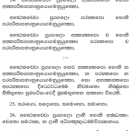
24.
අත්‍ථෙකච‍්චො
පුග‍්ගලො
අත‍්තන‍්තපො
හොති
අත‍්තපරිතාපනානුයොගමනුයුත‍්තො
,
අත්‍ථෙකච‍්චො
පුග‍්ගලො
පරන‍්තපො
හොති
පරපරිතාපනානුයොගමනුයුත‍්තො
,
අත්‍ථෙකච‍්චො
පුග‍්ගලො
අත‍්තන‍්තපො
ච
හොති
අත‍්තපරිතාපනානුයොගමනුයුත‍්තො
පරන‍්තපො
ච
පරපරිතාපනානුයොගමනුයුත‍්තො
,
254
අත්‍ථෙකච‍්චො
පුග‍්ගලො
නෙව
අත‍්තන‍්තපො
හොති
න
අත‍්තපරිතාපනානුයොගමනුයුත‍්තො
,
න
පරන‍්තපො
න
පරපරිතාපනානුයොගමනුයුත‍්තො
,
සො
අනත‍්තන‍්තපො
අපරන‍්තපො
දිට‍්ඨෙවධම‍්මෙ
නිච‍්ඡාතො
නිබ‍්බුතො
සීතිභූතො
සුඛපටිසංවෙදී
බ්‍රහ‍්මභූතෙන
අත‍්තනා
විහරති
.
25.
සරාගො
,
සදොසො
,
සමොහො
,
සමානො
.
26.
අත්‍ථෙකච‍්චො
පුග‍්ගලො
ලාභී
හොති
අජ‍්ඣත‍්තං
චෙතො
සමථස‍්ස
,
න
ලාභී
අධිපඤ‍්ඤාධම‍්මවිපස‍්සනාය
.