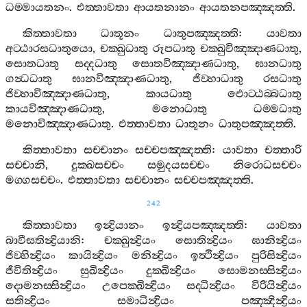
ධම‍්මායතනං
.
එත‍්තාවතා
ආයතනානං
ආයතනපඤ‍්ඤත‍්ති
.
කිත‍්තාවතා
ධාතූනං
ධාතුපඤ‍්ඤත‍්ති
:
යාවතා
අට‍්ඨාරසධාතුයො
,
චක‍්ඛුධාතු
රූපධාතු
චක‍්ඛුවිඤ‍්ඤාණධාතු
,
සොතධාතු
සද‍්දධාතු
සොතවිඤ‍්ඤාණධාතු
,
ඝානධාතු
ගන්‍ධධාතු
ඝානවිඤ‍්ඤාණධාතු
,
ජිව‍්හාධාතු
රසධාතු
ජිව‍්හාවිඤ‍්ඤාණධාතු
,
කායධාතු
ඵොට‍්ඨබ‍්බධාතු
කායවිඤ‍්ඤාණධාතු
,
මනොධාතු
ධම‍්මධාතු
මනොවිඤ‍්ඤාණධාතු
.
එත‍්තාවතා
ධාතූනං
ධාතුපඤ‍්ඤත‍්ති
.
කිත‍්තාවතා
සච‍්චානං
සච‍්චපඤ‍්ඤත‍්ති
:
යාවතා
චත‍්තාරි
සච‍්චානි
,
දුක‍්ඛසච‍්චං
සමුදයසච‍්චං
නිරොධසච‍්චං
මග‍්ගසච‍්චං
.
එත‍්තාවතා
සච‍්චානං
සච‍්චපඤ‍්ඤත‍්ති
.
242
කිත‍්තාවතා
ඉන්‍ද්‍රියානං
ඉන්‍ද්‍රියපඤ‍්ඤත‍්ති
:
යාවතා
බාවීසතින්‍ද්‍රියානි
:
චක‍්ඛුන්‍ද්‍රියං
සොතින්‍ද්‍රියං
ඝානින්‍ද්‍රියං
ජිව‍්හින්‍ද්‍රියං
කායින්‍ද්‍රියං
මනින්‍ද්‍රියං
ඉත්‍ථින්‍ද්‍රියං
පුරිසින්‍ද්‍රියං
ජීවිතින්‍ද්‍රියං
සුඛින්‍ද්‍රියං
දුක‍්ඛින්‍ද්‍රියං
සොමනස‍්සින්‍ද්‍රියං
දොමනස‍්සින්‍ද්‍රියං
උපෙක‍්ඛින්‍ද්‍රියං
සද‍්ධින්‍ද්‍රියං
විරියින්‍ද්‍රියං
සතින්‍ද්‍රියං
සමාධින්‍ද්‍රියං
පඤ‍්ඤින්‍ද්‍රියං