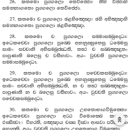
26.
කතමො
පුග‍්ගලො
තෙවිජ‍්ජො
:
තීහි
විජ‍්ජාහි
සමන‍්නාගතො
පුග‍්ගලො
තෙවිජ‍්ජො
.
27.
කතමො
ච
පුග‍්ගලො
ඡළභිඤ‍්ඤො
:
ඡහි
අභිඤ‍්ඤාහි
සමන‍්නාගතො
පුග‍්ගලො
ඡළභිඤ‍්ඤො
.
28.
කතමො
ච
පුග‍්ගලො
සම‍්මාසම‍්බුද‍්ධො
:
ඉධෙකච‍්චො
පුග‍්ගලො
පුබ‍්බෙ
අනනුස‍්සුතෙසු
ධම‍්මෙසු
සාමං
සච‍්චානි
අභිසම‍්බුජ‍්ඣති
,
තත්‍ථ
ච
සබ‍්බඤ‍්ඤුතං
පාපුණාති
බලෙසු
ච
වසීභාවං
.
අයං
වුච‍්චති
පුග‍්ගලො
සම‍්මාසම‍්බුද‍්ධො
.
29.
කතමො
ච
පුග‍්ගලො
පච‍්චෙකසම‍්බුද‍්ධො
:
ඉධෙකච‍්චො
පුග‍්ගලො
පුබ‍්බෙ
අනනුස‍්සුතෙසු
ධම‍්මෙසු
සාමං
සච‍්චානි
අභිසම‍්බුජ‍්ඣති
,
න
ච
තත්‍ථ
සබ‍්බඤ‍්ඤුතං
පාපුණාති
න
ච
බලෙසු
වසීභාවං
.
අයං
වුච‍්චති
පුග‍්ගලො
පච‍්චෙකසම‍්බුද‍්ධො
.
30.
කතමො
ච
පුග‍්ගලො
උභතොභාගවිමුත‍්තො
:
ඉධෙකච‍්චො
පුග‍්ගලො
අට‍්ඨ
විමොක‍්ඛෙ
කායෙන
ඵස‍්සිත්‍වා
විහරති
,
පඤ‍්ඤාය
චස‍්ස
දිස‍්වා
ආසවා
පරික‍්ඛීණා
1
හොන‍්ති
.
අයං
වුච‍්චති
පුග‍්ගලො
උභතොභාග
විමුත‍්තො
.