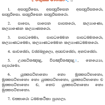
4.
චතුක‍්ක
මාතිකා
1.
අසප‍්පුරිසො
,
අසප‍්පුරිසෙන
අසප‍්පුරිසතරො
,
සප‍්පුරිසො
.
සප‍්පුරිසෙන
සප‍්පුරිසතරො
.
2.
පාපො
,
පාපෙන
පාපතරො
,
කල්‍යාණො
,
කල්‍යාණෙන
කල්‍යාණතරො
.
3.
පාපධම‍්මො
,
පාපධම‍්මෙන
පාපධම‍්මතරො
,
කල්‍යාණධම‍්මො
,
කල්‍යාණධම‍්මෙන
කල්‍යාණධම‍්මතරො
.
4.
සාවජ‍්ජො
,
වජ‍්ජබහුලො
,
අප‍්පවජ‍්ජො
,
අනවජ‍්ජො
.
5.
උග‍්ඝටිතඤ‍්ඤූ
,
විපඤ‍්චිතඤ‍්ඤූ
,
නෙය්‍යො
,
1
පදපරමො
.
6.
යුත‍්තපටිභානො
නො
මුත‍්තපටිභානො
,
මුත‍්තපටිභානො
නො
යුත‍්තපටිභානො
,
යුත‍්තපටිභානො
ච
මුත‍්තපටිභානො
ච
,
නෙව
යුත‍්තපටිභානො
නො
මුත‍්තපටිභානො
.
7.
චත‍්තාරො
ධම‍්මකථිකා
පුග‍්ගලා
.