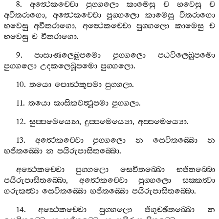
8.
අත්‍ථෙකච‍්චො
පුග‍්ගලො
කාමෙසු
ච
භවෙසු
ච
අවීතරාගො
,
අත්‍ථෙකච‍්චො
පුග‍්ගලො
කාමෙසු
වීතරාගො
භවෙසු
අවීතරාගො
,
අත්‍ථෙකච‍්චො
පුග‍්ගලො
කාමෙසු
ච
භවෙසු
ච
වීතරාගො
.
9.
පාසාණලෙඛූපමො
පුග‍්ගලො
පඨවිලෙඛූපමො
පුග‍්ගලො
උදකලෙඛූපමො
පුග‍්ගලො
.
10.
තයො
පොත්‍ථකූපමා
පුග‍්ගලා
.
11.
තයො
කාසිකවත්‍ථූපමා
පුග‍්ගලා
.
12.
සුප‍්පමෙය්‍යො
,
දුප‍්පමෙය්‍යො
,
අප‍්පමෙය්‍යො
.
13.
අත්‍ථෙකච‍්චො
පුග‍්ගලො
න
සෙවිතබ‍්බො
න
භජිතබ‍්බො
න
පයිරුපාසිතබ‍්බො
.
අත්‍ථෙකච‍්චො
පුග‍්ගලො
සෙවිතබ‍්බො
භජිතබ‍්බො
පයිරුපාසිතබ‍්බො
,
අත්‍ථෙකච‍්චො
පුග‍්ගලො
සක‍්කත්‍වා
ගරුකත්‍වා
සෙවිතබ‍්බො
භජිතබ‍්බො
පයිරුපාසිතබ‍්බො
.
14.
අත්‍ථෙකච‍්චො
පුග‍්ගලො
ජිගුච‍්ඡිතබ‍්බො
න