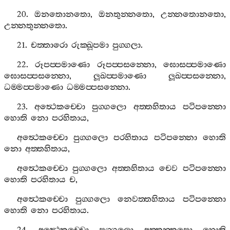
20.
ඔනතොනතො
,
ඔනතුන‍්නතො
,
උන‍්නතොනතො
,
උන‍්නතුන‍්නතො
.
21.
චත‍්තාරො
රුක‍්ඛූපමා
පුග‍්ගලා
.
22.
රූපප‍්පමාණො
රූපප‍්පසන‍්නො
,
ඝොසප‍්පමාණො
ඝොසප‍්පසන‍්නො
,
ලූඛප‍්පමාණො
ලූඛප‍්පසන‍්නො
,
ධම‍්මප‍්පමාණො
ධම‍්මප‍්පසන‍්නො
.
23.
අත්‍ථෙකච‍්චො
පුග‍්ගලො
අත‍්තහිතාය
පටිපන‍්නො
හොති
නො
පරහිතාය
,
අත්‍ථෙකච‍්චො
පුග‍්ගලො
පරහිතාය
පටිපන‍්නො
හොති
නො
අත‍්තහිතාය
,
අත්‍ථෙකච‍්චො
පුග‍්ගලො
අත‍්තහිතාය
චෙව
පටිපන‍්නො
හොති
පරහිතාය
ච
,
අත්‍ථෙකච‍්චො
පුග‍්ගලො
නෙවත‍්තහිතාය
පටිපන‍්නො
හොති
නො
පරහිතාය
.