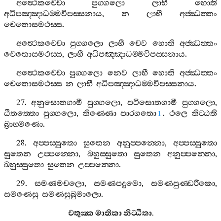
අත්‍ථෙකච‍්චො
පුග‍්ගලො
ලාභී
හොති
අධිපඤ‍්ඤාධම‍්මවිපස‍්සනාය
,
න
ලාභී
අජ‍්ඣත‍්තං
චෙතොසමථස‍්ස
.
අත්‍ථෙකච‍්චො
පුග‍්ගලො
ලාභී
චෙව
හොති
අජ‍්ඣත‍්තං
චෙතොසමථස‍්ස
,
ලාභී
අධිපඤ‍්ඤාධම‍්මවිපස‍්සනාය
.
අත්‍ථෙකච‍්චො
පුග‍්ගලො
නෙව
ලාභී
හොති
අජ‍්ඣත‍්තං
චෙතොසමථස‍්ස
න
ලාභී
අධිපඤ‍්ඤාධම‍්මවිපස‍්සනාය
.
27.
අනුසොතගාමී
පුග‍්ගලො
,
පටිසොතගාමී
පුග‍්ගලො
,
ඨිතත‍්තො
පුග‍්ගලො
,
තිණ‍්ණො
පාරගතො
.
ථලෙ
තිට‍්ඨති
1
බ්‍රාහ‍්මණො
.
28.
අප‍්පස‍්සුතො
සුතෙන
අනුප‍්පන‍්නො
,
අප‍්පස‍්සුතො
සුතෙන
උප‍්පන‍්නො
,
බහුස‍්සුතො
සුතෙන
අනුප‍්පන‍්නො
,
බහුස‍්සුතො
සුතෙන
උප‍්පන‍්නො
.
29.
සමණමචලො
,
සමණපදුමො
,
සමණපුණ‍්ඩරීකො
,
සමණෙසු
සමණසුඛුමාලො
.
චතුක‍්ක
මාතිකා
නිට‍්ඨිතා
.