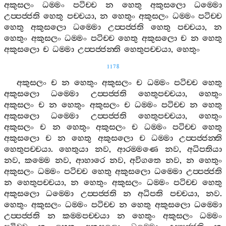
අකුසලං
ධම‍්මං
පටිච‍්ච
න
හෙතු
අකුසලො
ධම‍්මො
උප‍්පජ‍්ජති
හෙතු
පච‍්චයා
,
න
හෙතුං
අකුසලං
ධම‍්මං
පටිච‍්ච
හෙතු
අකුසලො
ධම‍්මො
උප‍්පජ‍්ජති
හෙතු
පච‍්චයා
,
න
හෙතුං
අකුසලං
ධම‍්මං
පටිච‍්ච
හෙතු
අකුසලො
ච
න
හෙතු
අකුසලො
ච
ධම‍්මා
උප‍්පජ‍්ජන‍්ති
හෙතුපච‍්චයා
,
හෙතුං
1178
අකුසලං
ච
න
හෙතුං
අකුසලං
ච
ධම‍්මං
පටිච‍්ච
හෙතු
අකුසලො
ධම‍්මො
උප‍්පජ‍්ජති
හෙතුපච‍්චයා
,
හෙතුං
අකුසලං
ච
න
හෙතුං
අකුසලං
ච
ධම‍්මං
පටිච‍්ච
න
හෙතු
අකුසලො
ධම‍්මො
උප‍්පජ‍්ජති
හෙතුපච‍්චයා
,
හෙතුං
අකුසලං
ච
න
හෙතුං
අකුසලං
ච
ධම‍්මං
පටිච‍්ච
හෙතු
අකුසලො
ච
න
හෙතු
අකුසලො
ච
ධම‍්මා
උප‍්පජ‍්ජන‍්ති
හෙතුපච‍්චයා
.
හෙතුයා
නව
,
ආරම‍්මණෙ
නව
,
අධිපතියා
නව
,
කම‍්මෙ
නව
,
ආහාරෙ
නව
,
අවිගතෙ
නව
,
න
හෙතුං
අකුසලං
ධම‍්මං
පටිච‍්ච
හෙතු
අකුසලො
ධම‍්මො
උප‍්පජ‍්ජති
න
හෙතුපච‍්චයා
,
න
හෙතුං
අකුසලං
ධම‍්මං
පටිච‍්ච
හෙතු
අකුසලො
ධම‍්මො
උප‍්පජ‍්ජති
න
අධිපති
පච‍්චයා
,
නව
.
හෙතුං
අකුසලං
ධම‍්මං
පටිච‍්ච
න
හෙතු
අකුසලො
ධම‍්මො
උප‍්පජ‍්ජති
න
කම‍්මපච‍්චයා
න
හෙතුං
අකුසලං
ධම‍්මං