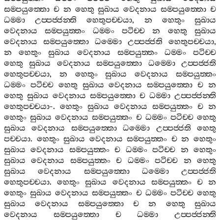
සම‍්පයුත‍්තො
ච
න
හෙතු
සුඛාය
වෙදනාය
සම‍්පයුත‍්තො
ච
ධම‍්මා
උප‍්පජ‍්ජන‍්ති
හෙතුපච‍්චයා
,
න
හෙතුං
සුඛාය
වෙදනාය
සම‍්පයුත‍්තං
ධම‍්මං
පටිච‍්ච
න
හෙතු
සුඛාය
වෙදනාය
සම‍්පයුත‍්තො
ධම‍්මො
උප‍්පජ‍්ජති
හෙතුපච‍්චයා
,
න
හෙතුං
සුඛාය
වෙදනාය
සම‍්පයුත‍්තං
ධම‍්මං
පටිච‍්ච
හෙතු
සුඛාය
වෙදනාය
සම‍්පයුත‍්තො
ධම‍්මො
උප‍්පජ‍්ජති
හෙතුපච‍්චයා
,
න
හෙතුං
සුඛාය
වෙදනාය
සම‍්පයුත‍්තං
ධම‍්මං
පටිච‍්ච
හෙතු
සුඛාය
වෙදනාය
සම‍්පයුත‍්තො
ච
න
හෙතු
සුඛාය
වෙදනාය
සම‍්පයුත‍්තො
ච
ධම‍්මා
උප‍්පජ‍්ජන‍්ති
හෙතුපච‍්චයා
-.
හෙතුං
සුඛාය
වෙදනාය
සම‍්පයුත‍්තං
ච
න
හෙතුං
සුඛාය
වෙදනාය
සම‍්පයුත‍්තං
ච
ධම‍්මං
පටිච‍්ච
හෙතු
සුඛාය
වෙදනාය
සම‍්පයුත‍්තො
ධම‍්මො
උප‍්පජ‍්ජති
හෙතු
පච‍්චයා
.
හෙතුං
සුඛාය
වෙදනාය
සම‍්පයුත‍්තං
ච
න
හෙතුං
සුඛාය
වෙදනාය
සම‍්පයුත‍්තං
ච
ධම‍්මං
පටිච‍්ච
න
හෙතුං
සුඛාය
වෙදනාය
සම‍්පයුත‍්තං
ච
ධම‍්මං
පටිච‍්ච
න
හෙතු
සුඛාය
වෙදනාය
සම‍්පයුත‍්තො
ධම‍්මො
උප‍්පජ‍්ජති
හෙතුපච‍්චයා
.
හෙතුං
සුඛාය
වෙදනාය
සම‍්පයුත‍්තං
ච
න
හෙතුං
සුඛාය
වෙදනාය
සම‍්පයුත‍්තං
ච
ධම‍්මං
පටිච‍්ච
හෙතු
සුඛාය
වෙදනාය
සම‍්පයුත‍්තො
ච
න
හෙතු
සුඛාය
වෙදනාය
සම‍්පයුත‍්තො
ච
ධම‍්මා
උප‍්පජ‍්ජන‍්ති