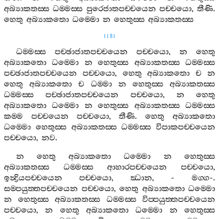
අබ්‍යාකතස‍්ස
ධම‍්මස‍්ස
පුරෙජාතපච‍්චයෙන
පච‍්චයො
,
තීණි
.
හෙතු
අබ්‍යාකතො
ධම‍්මො
න
හෙතුස‍්ස
අබ්‍යාකතස‍්ස
1181
ධම‍්මස‍්ස
පච‍්ඡාජාතපච‍්චයෙන
පච‍්චයො
,
න
හෙතු
අබ්‍යාකතො
ධම‍්මො
න
හෙතුස‍්ස
අබ්‍යාකතස‍්ස
ධම‍්මස‍්ස
පච‍්ඡාජාතපච‍්චයෙන
පච‍්චයො
,
හෙතු
අබ්‍යාකතො
ච
න
හෙතු
අබ්‍යාකතො
ච
ධම‍්මා
න
හෙතුස‍්ස
අබ්‍යාකතස‍්ස
ධම‍්මස‍්ස
පච‍්ඡාජාතපච‍්චයෙන
පච‍්චයො
,
න
හෙතු
අබ්‍යාකතො
ධම‍්මො
න
හෙතුස‍්ස
අබ්‍යාකතස‍්ස
ධම‍්මස‍්ස
කම‍්ම
පච‍්චයෙන
පච‍්චයො
,
තීණි
.
හෙතු
අබ්‍යාකතො
ධම‍්මො
හෙතුස‍්ස
අබ්‍යාකතස‍්ස
ධම‍්මස‍්ස
විපාකපච‍්චයෙන
පච‍්චයො
,
නව
.
න
හෙතු
අබ්‍යාකතො
ධම‍්මො
න
හෙතුස‍්ස
අබ්‍යාකතස‍්ස
ධම‍්මස‍්ස
ආහාරපච‍්චයෙන
පච‍්චයො
,
ඉන්‍ද්‍රියපච‍්චයෙන
පච‍්චයො
,
ඣාන
, -
මග‍්ග
-.
සම‍්පයුත‍්තපච‍්චයෙන
පච‍්චයො
,
හෙතු
අබ්‍යාකතො
ධම‍්මො
න
හෙතුස‍්ස
අබ්‍යාකතස‍්ස
ධම‍්මස‍්ස
විප‍්පයුත‍්තපච‍්චයෙන
පච‍්චයො
,
න
හෙතු
අබ්‍යාකතො
ධම‍්මො
න
හෙතුස‍්ස