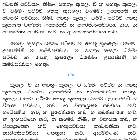
අධිපති
පච‍්චයා
-.
තීණි
-.
හෙතුං
කුසලං
ච
න
හෙතුං
කුසලං
ච
ධම‍්මං
පටිච‍්ච
හෙතු
කුසලො
ධම‍්මො
උප‍්පජ‍්ජති
න
අධිපති
පච‍්චයා
.
තීණි
.
හෙතුං
කුසලං
ධම‍්මං
පටිච‍්ච
හෙතු
කුසලො
ධම‍්මො
උප‍්පජ‍්ජති
න
පුරෙජාතපච‍්චයා
,
නව
.
න
පච‍්ඡාජාත
පච‍්චයා
,
නව
.
න
ආසෙවනපච‍්චයා
නව
.
හෙතුං
කුසලං
ධම‍්මං
පටිච‍්ච
න
හෙතු
කුසලො
ධම‍්මො
උප‍්පජ‍්ජති
න
කම‍්මපච‍්චයා
,
න
හෙතුං
කුසලං
ධම‍්මං
පටිච‍්ච
න
හෙතු
කුසලො
ධම‍්මො
උප‍්පජ‍්ජති
න
කම‍්මපච‍්චයා
.
හෙතුං
1176
කුසලං
ච
න
හෙතුං
කුසලං
ච
ධම‍්මං
පටිච‍්ච
න
හෙතු
කුසලො
ධම‍්මො
උප‍්පජ‍්ජති
න
කම‍්මපච‍්චයා
.
හෙතුං
කුසලං
ධම‍්මං
පටිච‍්ච
හෙතු
කුසලො
ධම‍්මො
උප‍්පජ‍්ජති
න
විපාක
පච‍්චයා
,
නව
.
න
විප‍්පයුත‍්ත
පච‍්චයා
.
නව
.
නාධිපතියා
නව
,
න
පුරෙජාතෙ
නව
,
න
පච‍්ඡාජාතෙ
නව
,
න
ආසෙවනෙ
නව
,
න
කම‍්මෙ
තීණි
,
න
විපාකෙ
නව
,
න
විප‍්පයුත‍්තෙ
නව
,
හෙතුපච‍්චයා
නාධිපතියා
නව
,
නාධිපතිපච‍්චයා
හෙතුයා
නව
,
ආරම‍්මණෙ
නව
,