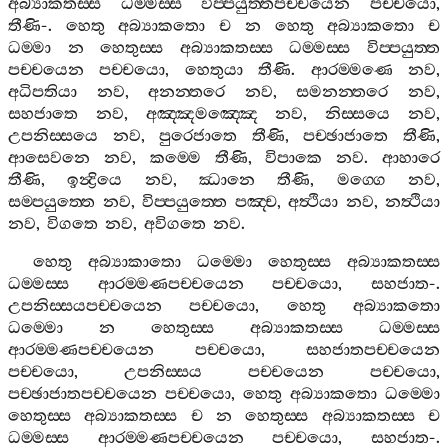
අබ්‍යාකතස‍්ස
ධම‍්මස‍්ස
විප‍්පයුත‍්තපච‍්චයෙන
පච‍්චයො
,
තීණි
-.
හෙතු
අබ්‍යාකතො
ච
න
හෙතු
අබ්‍යාකතො
ච
ධම‍්මා
න
හෙතුස‍්ස
අබ්‍යාකතස‍්ස
ධම‍්මස‍්ස
විප‍්පයුත‍්ත
පච‍්චයෙන
පච‍්චයො
,
හෙතුයා
තීණි
.
ආරම‍්මණෙ
නව
,
අධිපතියා
නව
,
අනන‍්තරෙ
නව
,
සමනන‍්තරෙ
නව
,
සහජාතෙ
නව
,
අඤ‍්ඤමඤ‍්ඤෙ
නව
,
නිස‍්සයෙ
නව
,
උපනිස‍්සයෙ
නව
,
පුරෙජාතෙ
තීණි
,
පච‍්ඡාජාතෙ
තීණි
,
ආසෙවනෙ
නව
,
කම‍්මෙ
තීණි
,
විපාකෙ
නව
.
ආහාරෙ
තීණි
,
ඉන්‍ද්‍රියෙ
නව
,
ඣානෙ
තීණි
,
මග‍්ගෙ
නව
,
සම‍්පයුත‍්තෙ
නව
,
විප‍්පයුත‍්තෙ
පඤ‍්ච
,
අත්‍ථියා
නව
,
නත්‍ථියා
නව
,
විගතෙ
නව
,
අවිගතෙ
නව
.
හෙතු
අබ්‍යාකාතො
ධම‍්මො
හෙතුස‍්ස
අබ්‍යාකතස‍්ස
ධම‍්මස‍්ස
ආරම‍්මණපච‍්චයෙන
පච‍්චයො
,
සහජාත
-.
උපනිස‍්සයපච‍්චයෙන
පච‍්චයො
,
හෙතු
අබ්‍යාකතො
ධම‍්මො
න
හෙතුස‍්ස
අබ්‍යාකතස‍්ස
ධම‍්මස‍්ස
ආරම‍්මණපච‍්චයෙන
පච‍්චයො
,
සහජාතපච‍්චයෙන
පච‍්චයො
,
උපනිස‍්සය
පච‍්චයෙන
පච‍්චයො
,
පච‍්ඡාජාතපච‍්චයෙන
පච‍්චයො
,
හෙතු
අබ්‍යාකතො
ධම‍්මො
හෙතුස‍්ස
අබ්‍යාකතස‍්ස
ච
න
හෙතුස‍්ස
අබ්‍යාකතස‍්ස
ච
ධම‍්මස‍්ස
ආරම‍්මණපච‍්චයෙන
පච‍්චයො
,
සහජාත
-.