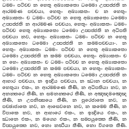
ධම‍්මං
පටිච‍්ච
න
හෙතු
අබ්‍යාකතො
ධම‍්මො
උප‍්පජ‍්ජති
න
ආරම‍්මණ
පච‍්චයා
,
හෙතුං
අබ්‍යාකතං
ච
න
හෙතුං
අබ්‍යාකතං
ච
ධම‍්මං
පටිච‍්ච
න
හෙතු
අබ්‍යාකතො
ධම‍්මො
උප‍්පජ‍්ජති
න
ආරම‍්මණ
පච‍්චයා
,
හෙතුං
අබ්‍යාකතං
ධම‍්මං
පටිච‍්ච
හෙතු
අබ්‍යාකතො
ධම‍්මො
උප‍්පජ‍්ජති
න
අධිපති
පච‍්චයා
නව
,
හෙතුං
අබ්‍යාකතං
ධම‍්මං
පටිච‍්ච
න
හෙතු
අබ්‍යාකතො
ධම‍්මො
උප‍්පජ‍්ජති
න
කම‍්මපච‍්චයා
-.
න
හෙතුං
අබ්‍යාකතං
ධම‍්මං
පටිච‍්ච
න
හෙතු
අබ්‍යාකතො
ධම‍්මො
උප‍්පජ‍්ජති
න
කම‍්ම
පච‍්චයා
,
හෙතුං
අබ්‍යාකතං
ච
න
හෙං
අබ්‍යාකතං
ච
ධම‍්මං
පටිච‍්ච
න
හෙතු
අබ්‍යාකතො
ධම‍්මො
උප‍්පජ‍්ජති
න
කම‍්ම
පච‍්චයා
,
න
හෙතුං
අබ්‍යාකතං
ධම‍්මං
පටිච‍්ච
න
හෙතු
අබ්‍යාකතො
ධම‍්මො
උප‍්පජ‍්ජති
න
ආහාර
පච‍්චයා
,
න
ඉන්‍ද්‍රිය
පච‍්චයා
,
න
ඣාන
පච‍්චයා
,
න
හෙතුයා
එකං
,
න
ආරම‍්මණෙ
තීණි
,
න
අධිපතියා
නව
,
න
අනන‍්තරෙ
තීණි
,
න
සමනන‍්තරෙ
තීණි
,
න
අඤ‍්ඤමඤ‍්ඤෙ
තීණි
,
න
උපනිස‍්සයෙ
තීණි
,
න
පුරෙජාතෙ
නව
,
න
පච‍්ඡාජාතෙ
නව
,
න
ආසෙවනෙ
නව
,
න
කම‍්මෙ
තීණි
,
න
විපාකෙ
නව
,
න
ආහාරෙ
එකං
,
න
ඉන්‍ද්‍රියෙ
එකං
,
න
ඣානෙ
එකං
,
න
මග‍්ගෙ
එකං
,
න
සම‍්පයුත‍්තෙ
තීණි
,
න
විප‍්පයුත‍්තෙ
නව
,
නො
නත්‍ථියා
තීණි
,
නො
විගතෙ
තීණි
.