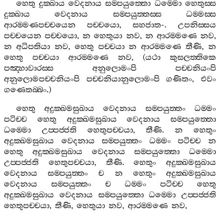
හෙතු
දුක‍්ඛාය
වෙදනාය
සම‍්පයුත‍්තො
ධම‍්මො
හෙතුස‍්ස
දුක‍්ඛාය
වෙදනාය
සම‍්පයුත‍්තස‍්ස
ධම‍්මස‍්ස
ආරම‍්මණපච‍්චයෙන
පච‍්චයො
,
සහජාත
-.
උපනිස‍්සය
පච‍්චයෙන
පච‍්චයො
,
න
හෙතුයා
නව
,
න
ආරම‍්මණෙ
නව
,
න
අධිපතියා
නව
,
හෙතු
පච‍්චයා
න
ආරම‍්මණෙ
තීණි
,
න
හෙතු
පච‍්චයා
ආරම‍්මණෙ
නව
, (
යථා
කුසලත‍්තිකෙ
පඤ‍්හාවාරස‍්ස
අනුලොමංපි
පච‍්චනියංපි
අනුලොමපච‍්චනියංපි
පච‍්චනියානුලොමංපි
ගණිතං
,
එවං
ගණෙතබ‍්බං
.)
හෙතු
අදුක‍්ඛමසුඛාය
වෙදනාය
සම‍්පයුත‍්තං
ධම‍්මං
පටිච‍්ච
හෙතු
අදුක‍්ඛමසුඛාය
වෙදනාය
සම‍්පයුත‍්තො
ධම‍්මො
උප‍්පජ‍්ජති
හෙතුපච‍්චයා
,
තීණි
.
න
හෙතුං
අදුක‍්ඛමසුඛාය
වෙදනාය
සම‍්පයුත‍්තං
ධම‍්මං
පටිච‍්ච
න
හෙතු
අදුක‍්ඛමසුඛාය
වෙදනාය
සම‍්පයුත‍්තො
ධම‍්මො
උප‍්පජ‍්ජති
හෙතුපච‍්චයා
,
තීණි
.
හෙතුං
අදුක‍්ඛමසුඛාය
වෙදනාය
සම‍්පයුත‍්තං
ච
න
හෙතුං
අදුක‍්ඛමසුඛාය
වෙදනාය
සම‍්පයුත‍්තං
ච
ධම‍්මං
පටිච‍්ච
හෙතු
අදුක‍්ඛමසුඛාය
වෙදනාය
සම‍්පයුත‍්තො
ධම‍්මො
උප‍්පජ‍්ජති
හෙතුපච‍්චයා
,
තීණි
,
හෙතුයා
නව
,
ආරම‍්මණෙ
නව
,