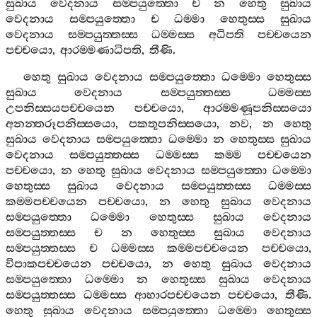
සුඛාය
වෙදනාය
සම‍්පයුත‍්තො
ච
න
හෙතු
සුඛාය
වෙදනාය
සම‍්පයුත‍්තො
ච
ධම‍්මා
හෙතුස‍්ස
සුඛාය
වෙදනාය
සම‍්පයුත‍්තස‍්ස
ධම‍්මස‍්ස
අධිපති
පච‍්චයෙන
පච‍්චයො
,
ආරම‍්මණාධිපති
,
තීණි
.
හෙතු
සුඛාය
වෙදනාය
සම‍්පයුත‍්තො
ධම‍්මො
හෙතුස‍්ස
සුඛාය
වෙදනාය
සම‍්පයුත‍්තස‍්ස
ධම‍්මස‍්ස
උපනිස‍්සයපච‍්චයෙන
පච‍්චයො
,
ආරම‍්මණූපනිස‍්සයො
අනන‍්තරූපනිස‍්සයො
,
පකතූපනිස‍්සයො
,
නව
,
න
හෙතු
සුඛාය
වෙදනාය
සම‍්පයුත‍්තො
ධම‍්මො
න
හෙතුස‍්ස
සුඛාය
වෙදනාය
සම‍්පයුත‍්තස‍්ස
ධම‍්මස‍්ස
කම‍්ම
පච‍්චයෙන
පච‍්චයො
,
න
හෙතු
සුඛාය
වෙදනාය
සම‍්පයුත‍්තො
ධම‍්මො
හෙතුස‍්ස
සුඛාය
වෙදනාය
සම‍්පයුත‍්තස‍්ස
ධම‍්මස‍්ස
කම‍්මපච‍්චයෙන
පච‍්චයො
,
න
හෙතු
සුඛාය
වෙදනාය
සම‍්පයුත‍්තො
ධම‍්මො
හෙතුස‍්ස
සුඛාය
වෙදනාය
සම‍්පයුත‍්තස‍්ස
ච
න
හෙතුස‍්ස
සුඛාය
වෙදනාය
සම‍්පයුත‍්තස‍්ස
ච
ධම‍්මස‍්ස
කම‍්මපච‍්චයෙන
පච‍්චයො
,
විපාකපච‍්චයෙන
පච‍්චයො
,
න
හෙතු
සුඛාය
වෙදනාය
සම‍්පයුත‍්තො
ධම‍්මො
න
හෙතුස‍්ස
සුඛාය
වෙදනාය
සම‍්පයුත‍්තස‍්ස
ධම‍්මස‍්ස
ආහාරපච‍්චයෙන
පච‍්චයො
,
තීණි
.
හෙතු
සුඛාය
වෙදනාය
සම‍්පයුත‍්තො
ධම‍්මො
හෙතුස‍්ස