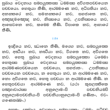
සුඛාය
වෙදනාය
සම‍්පයුත‍්තස‍්ස
ධම‍්මස‍්ස
අවිගතපච‍්චයෙන
පච‍්චයො
.
හෙතුයා
තීණි
,
ආරම‍්මණෙ
නව
,
අධිපතියා
නව
,
අනන‍්තරෙ
නව
,
සමනන‍්තරෙ
නව
,
සහජාතෙ
නව
,
අඤ‍්ඤමඤ‍්ඤෙ
නව
,
නිස‍්සයෙ
නව
,
උපනිස‍්සයෙ
නව
,
ආසෙවනෙ
නව
,
කම‍්මෙ
තීණි
.
විපාකෙ
නව
,
ආහාරෙ
තීණි
,
1184
ඉන්‍ද්‍රියෙ
නව
,
ඣානෙ
තීණි
,
මග‍්ගෙ
නව
,
සම‍්පයුත‍්තෙ
නව
,
අත්‍ථියා
නව
,
නත්‍ථියා
නව
,
විගතෙ
නව
,
අවිගතෙ
නව
.
හෙතු
සුඛාය
වෙදනාය
සම‍්පයුත‍්තො
ධම‍්මො
හෙතුස‍්ස
සුඛාය
වෙදනාය
සම‍්පයුත‍්තස‍්ස
ධම‍්මස‍්ස
ආරම‍්මණපච‍්චයෙන
පච‍්චයො
,
සහජාත
-.
උපනිස‍්සය
පච‍්චයෙන
පච‍්චයො
,
න
හෙතුයා
නව
,
න
ආරම‍්මණෙ
නව
,
නො
අවිගතෙ
නව
,
හෙතු
පච‍්චයා
න
ආරම‍්මණෙ
තීණි
.
න
හෙතුපච‍්චයා
ආරම‍්මණෙ
නව
, (
යථා
කුසලත‍්තිකෙ
පඤ‍්හාවාරස‍්ස
අනුලොමංපි
පච‍්චනියම‍්පි
අනුලොමපච‍්චනියංපි
පච‍්චනියානුලොමංපි
ගණිතං
,
එවං
ගණෙතබ‍්බං
.)
හෙතුං
දුක‍්ඛාය
වෙදනාය
සම‍්පයුත‍්තං
ධම‍්මං
පටිච‍්ච