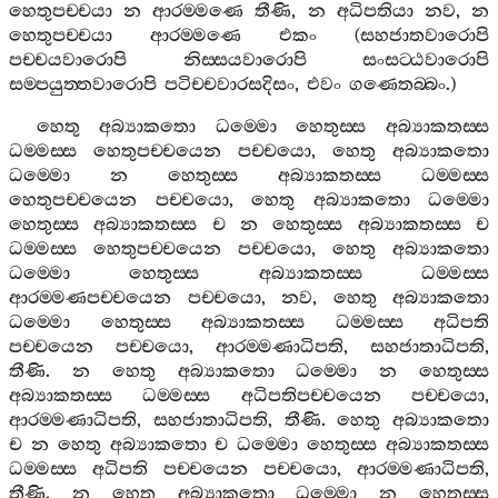
හෙතුපච‍්චයා
න
ආරම‍්මණෙ
තීණි
,
න
අධිපතියා
නව
,
න
හෙතුපච‍්චයා
ආරම‍්මණෙ
එකං
(
සහජාතවාරොපි
පච‍්චයවාරොපි
නිස‍්සයවාරොපි
සංසට‍්ඨවාරොපි
සම‍්පයුත‍්තවාරොපි
පටිච‍්චවාරසදිසං
,
එවං
ගණෙතබ‍්බං
.)
හෙතු
අබ්‍යාකතො
ධම‍්මො
හෙතුස‍්ස
අබ්‍යාකතස‍්ස
ධම‍්මස‍්ස
හෙතුපච‍්චයෙන
පච‍්චයො
,
හෙතු
අබ්‍යාකතො
ධම‍්මො
න
හෙතුස‍්ස
අබ්‍යාකතස‍්ස
ධම‍්මස‍්ස
හෙතුපච‍්චයෙන
පච‍්චයො
,
හෙතු
අබ්‍යාකතො
ධම‍්මො
හෙතුස‍්ස
අබ්‍යාකතස‍්ස
ච
න
හෙතුස‍්ස
අබ්‍යාකතස‍්ස
ච
ධම‍්මස‍්ස
හෙතුපච‍්චයෙන
පච‍්චයො
,
හෙතු
අබ්‍යාකතො
ධම‍්මො
හෙතුස‍්ස
අබ්‍යාකතස‍්ස
ධම‍්මස‍්ස
ආරම‍්මණපච‍්චයෙන
පච‍්චයො
,
නව
,
හෙතු
අබ්‍යාකතො
ධම‍්මො
හෙතුස‍්ස
අබ්‍යාකතස‍්ස
ධම‍්මස‍්ස
අධිපති
පච‍්චයෙන
පච‍්චයො
,
ආරම‍්මණාධිපති
,
සහජාතාධිපති
,
තීණි
.
න
හෙතු
අබ්‍යාකතො
ධම‍්මො
න
හෙතුස‍්ස
අබ්‍යාකතස‍්ස
ධම‍්මස‍්ස
අධිපතිපච‍්චයෙන
පච‍්චයො
,
ආරම‍්මණාධිපති
,
සහජාතාධිපති
,
තීණි
.
හෙතු
අබ්‍යාකතො
ච
න
හෙතු
අබ්‍යාකතො
ච
ධම‍්මො
හෙතුස‍්ස
අබ්‍යාකතස‍්ස
ධම‍්මස‍්ස
අධිපති
පච‍්චයෙන
පච‍්චයො
,
ආරම‍්මණාධිපති
,
තීණි
.
න
හෙතු
අබ්‍යාකතො
ධම‍්මො
න
හෙතුස‍්ස