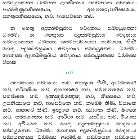
සම‍්පයුත‍්තස‍්ස
ධම‍්මස‍්ස
උපනිස‍්සය
පච‍්චයෙන
පච‍්චයො
ආරම‍්මණූපනිස‍්සයො
,
අනන‍්තරූපනිස‍්සයො
,
පකතූපනිස‍්සයො
,
නව
.
ආසෙවනෙ
නව
.
න
හෙතු
අදුක‍්ඛමසුඛාය
වෙදනාය
සම‍්පයුත‍්තො
ධම‍්මො
න
හෙතුස‍්ස
අදුක‍්ඛමසුඛාය
වෙදනාය
සම‍්පයුත‍්තස‍්ස
ධම‍්මස‍්ස
කම‍්මපච‍්චයෙන
පච‍්චයො
,
තීණි
හෙතු
අදුක‍්ඛමසුඛාය
වෙදනාය
සම‍්පයුත‍්තො
ධම‍්මො
හෙතුස‍්ස
අදුක‍්ඛමසුඛාය
වෙදනාය
සම‍්පයුත‍්තස‍්ස
ධම‍්මස‍්ස
විපාක
1187
පච‍්චයෙන
පච‍්චයො
.
නව
.
හෙතුයා
තීණි
,
ආරම‍්මණෙ
නව
,
අධිපතියා
නව
,
අනන‍්තරෙ
නව
,
සමනන‍්තරෙ
නව
,
සහජාතෙ
නව
.
අඤ‍්ඤමඤ‍්ඤෙ
නව
,
නිස‍්සයෙ
නව
,
උපනිස‍්සයෙ
නව
,
ආසෙවනෙ
නව
,
කම‍්මෙ
තීණි
,
විපාකෙ
නව
,
ආහාරෙ
තීණි
,
ඉන්‍ද්‍රියෙ
නව
,
ඣානෙ
තීණි
,
මග‍්ගෙ
නව
,
සම‍්පයුත‍්තෙ
නව
,
අත්‍ථියා
නව
,
නත්‍ථියා
නව
,
විගතෙ
නව
,
අවිගතෙ
නව
,
හෙතු
අදුක‍්ඛමසුඛාය
වෙදනාය
සම‍්පයුත‍්තො
ධම‍්මො
හෙතුස‍්ස
අදුක‍්ඛමසුඛාය
වෙදනාය
සම‍්පයුත‍්තස‍්ස
ධම‍්මස‍්ස
ආරම‍්මණ
පච‍්චයෙන
පච‍්චයො
,