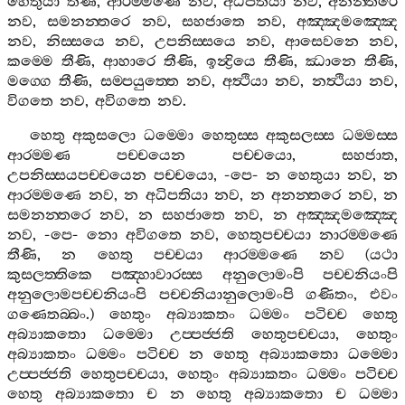
හෙතුයා
තීණි
,
ආරම‍්මණෙ
නව
,
අධිපතියා
නව
,
අනන‍්තරෙ
නව
,
සමනන‍්තරෙ
නව
,
සහජාතෙ
නව
,
අඤ‍්ඤමඤ‍්ඤෙ
නව
,
නිස‍්සයෙ
නව
,
උපනිස‍්සයෙ
නව
,
ආසෙවනෙ
නව
,
කම‍්මෙ
තීණි
,
ආහාරෙ
තීණි
,
ඉන්‍ද්‍රියෙ
තීණි
,
ඣානෙ
තීණි
,
මග‍්ගෙ
තීණි
,
සම‍්පයුත‍්තෙ
නව
,
අත්‍ථියා
නව
,
නත්‍ථියා
නව
,
විගතෙ
නව
,
අවිගතෙ
නව
.
හෙතු
අකුසලො
ධම‍්මො
හෙතුස‍්ස
අකුසලස‍්ස
ධම‍්මස‍්ස
ආරම‍්මණ
පච‍්චයෙන
පච‍්චයො
,
සහජාත
,
උපනිස‍්සයපච‍්චයෙන
පච‍්චයො
, -
පෙ
-
න
හෙතුයා
නව
,
න
ආරම‍්මණෙ
නව
,
න
අධිපතියා
නව
,
න
අනන‍්තරෙ
නව
,
න
සමනන‍්තරෙ
නව
,
න
සහජාතෙ
නව
,
න
අඤ‍්ඤමඤ‍්ඤෙ
නව
, -
පෙ
-
නො
අවිගතෙ
නව
,
හෙතුපච‍්චයා
නාරම‍්මණෙ
තීණි
,
න
හෙතු
පච‍්චයා
ආරම‍්මණෙ
නව
(
යථා
කුසලත‍්තිකෙ
පඤ‍්හාවාරස‍්ස
අනුලොමංපි
පච‍්චනියංපි
අනුලොමපච‍්චනියංපි
පච‍්චනියානුලොමංපි
ගණිතං
,
එවං
ගණෙතබ‍්බං
.)
හෙතුං
අබ්‍යාකතං
ධම‍්මං
පටිච‍්ච
හෙතු
අබ්‍යාකතො
ධම‍්මො
උප‍්පජ‍්ජති
හෙතුපච‍්චයා
,
හෙතුං
අබ්‍යාකතං
ධම‍්මං
පටිච‍්ච
න
හෙතු
අබ්‍යාකතො
ධම‍්මො
උප‍්පජ‍්ජති
හෙතුපච‍්චයා
,
හෙතුං
අබ්‍යාකතං
ධම‍්මං
පටිච‍්ච
හෙතු
අබ්‍යාකතො
ච
න
හෙතු
අබ්‍යාකතො
ච
ධම‍්මා