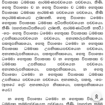
විපාකස‍්ස
ධම‍්මස‍්ස
ආරම‍්මණපච‍්චයෙන
පච‍්චයො
,
තීණි
.
හෙතු
විපාකො
ච
න
හෙතු
විපාකො
ච
ධම‍්මා
හෙතුස‍්ස
විපාකස‍්ස
ධම‍්මස‍්ස
ආරම‍්මණ
පච‍්චයෙන
පච‍්චයො
,
තීණි
තදාරම‍්මණායෙව
ලබ‍්භන‍්ති
.
හෙතු
විපාකො
ධම‍්මො
හෙතුස‍්ස
විපාකස‍්ස
ධම‍්මස‍්ස
අධිපතිපච‍්චයෙන
පච‍්චයො
.
තීණි
(
සහජාතාධිපතියෙව
ලබ‍්භති
,
ආරම‍්මණාධිපති
නත්‍ථි
.)
-
පෙ
-
හෙතු
විපාකො
ධම‍්මො
හෙතුස‍්ස
විපාකස‍්ස
ධම‍්මස‍්ස
උපනිස‍්සයපච‍්චයෙන
පච‍්චයො
,
අනන‍්තරූපනිස‍්සයො
.
පකතූපනිස‍්සයො
,
හෙතු
විපාකො
ධම‍්මො
න
හෙතුස‍්ස
විපාකස‍්ස
ධම‍්මස‍්ස
උපනිස‍්සයපච‍්චයෙන
පච‍්චයො
,
අනන‍්තරූපනිස‍්සයො
,
පකතූපනිස‍්සයො
,
හෙතු
විපාකො
ධම‍්මො
හෙතුස‍්ස
විපාකස‍්ස
ච
න
හෙතුස‍්ස
විපාකස‍්ස
ච
ධම‍්මස‍්ස
උපනිස‍්සය
පච‍්චයෙන
පච‍්චයො
.
අනන‍්තරූපනිස‍්සයො
,
පකතූපනිස‍්සයො
,
න
හෙතු
විපාකො
ධම‍්මො
න
හෙතුස‍්ස
විපාකස‍්ස
ධම‍්මස‍්ස
උපනිස‍්සය
පච‍්චයෙන
පච‍්චයො
.
අනන‍්තරූ
,
පකතූ
, -
පෙ
-
(
ඉතරෙ
ද‍්වෙ
අනන‍්තරූප
නිස‍්සයො
,
පකතූපනිස‍්සයො
යෙව
)
න
හෙතු
විපාකො
ධම‍්මො
න
හෙතුස‍්ස
විපාකස‍්ස
ධම‍්මස‍්ස
කම‍්මපච‍්චයෙන
පච‍්චයො
,
තීණි
. (
සහජාත
කම‍්ම