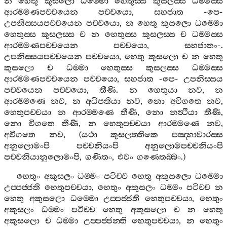
න
හෙතු
කුසලො
ධම‍්මො
හෙතුස‍්ස
කුසලස‍්ස
ධම‍්මස‍්ස
ආරම‍්මණපච‍්චයෙන
පච‍්චයො
,
සහජාත
-
පෙ
-
උපනිස‍්සයපච‍්චයෙන
පච‍්චයො
,
න
හෙතු
කුසලො
ධම‍්මො
හෙතුස‍්ස
කුසලස‍්ස
ච
න
හෙතුස‍්ස
කුසලස‍්ස
ච
ධම‍්මස‍්ස
ආරම‍්මණපච‍්චයෙන
පච‍්චයො
,
සහජාතං
-.
උපනිස‍්සයපච‍්චයෙන
පච‍්චයො
,
හෙතු
කුසලො
ච
න
හෙතු
කුසලො
ච
ධම‍්මා
හෙතුස‍්ස
කුසලස‍්ස
ධම‍්මස‍්ස
ආරම‍්මණපච‍්චයෙන
පච‍්චයො
,
සහජාත
-
පෙ
-
උපනිස‍්සය
පච‍්චයෙන
පච‍්චයො
,
තීණි
.
න
හෙතුයා
නව
,
න
ආරම‍්මණෙ
නව
,
න
අධිපතියා
නව
,
නො
අවිගතෙ
නව
,
හෙතුපච‍්චයා
න
ආරම‍්මණෙ
තීණි
,
නො
නත්‍ථියා
තීණි
,
නො
විගතෙ
තීණි
,
න
හෙතුපච‍්චයා
ආරම‍්මණෙ
නව
,
අවිගතෙ
නව
, (
යථා
කුසලත‍්තිකෙ
පඤ‍්හාවාරස‍්ස
අනුලොමංපි
පච‍්චනියංපි
අනුලොමපච‍්චනියංපි
පච‍්චනියානුලොමංපි
,
ගණිතං
,
එවං
ගණෙතබ‍්බං
.)
හෙතුං
අකුසලං
ධම‍්මං
පටිච‍්ච
හෙතු
අකුසලො
ධම‍්මො
උප‍්පජ‍්ජති
හෙතුපච‍්චයා
,
හෙතුං
අකුසලං
ධම‍්මං
පටිච‍්ච
න
හෙතු
අකුසලො
ධම‍්මො
උප‍්පජ‍්ජති
හෙතුපච‍්චයා
,
හෙතුං
අකුසලං
ධම‍්මං
පටිච‍්ච
හෙතු
අකුසලො
ච
න
හෙතු
අකුසලො
ච
ධම‍්මා
උප‍්පජ‍්ජන‍්ති
හෙතුපච‍්චයා
,
න
හෙතුං