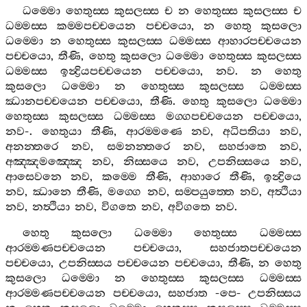
ධම‍්මො
හෙතුස‍්ස
කුසලස‍්ස
ච
න
හෙතුස‍්ස
කුසලස‍්ස
ච
ධම‍්මස‍්ස
කම‍්මපච‍්චයෙන
පච‍්චයො
,
න
හෙතු
කුසලො
ධම‍්මො
න
හෙතුස‍්ස
කුසලස‍්ස
ධම‍්මස‍්ස
ආහාරපච‍්චයෙන
පච‍්චයො
,
තීණි
,
හෙතු
කුසලො
ධම‍්මො
හෙතුස‍්ස
කුසලස‍්ස
ධම‍්මස‍්ස
ඉන්‍ද්‍රියපච‍්චයෙන
පච‍්චයො
,
නව
.
න
හෙතු
කුසලො
ධම‍්මො
න
හෙතුස‍්ස
කුසලස‍්ස
ධම‍්මස‍්ස
ඣානපච‍්චයෙන
පච‍්චයො
,
තීණි
.
හෙතු
කුසලො
ධම‍්මො
හෙතුස‍්ස
කුසලස‍්ස
ධම‍්මස‍්ස
මග‍්ගපච‍්චයෙන
පච‍්චයො
,
නව
-.
හෙතුයා
තීණි
,
ආරම‍්මණෙ
නව
,
අධිපතියා
නව
,
අනන‍්තරෙ
නව
,
සමනන‍්තරෙ
නව
,
සහජාතෙ
නව
,
අඤ‍්ඤමඤ‍්ඤෙ
නව
,
නිස‍්සයෙ
නව
,
උපනිස‍්සයෙ
නව
,
ආසෙවනෙ
නව
,
කම‍්මෙ
තීණි
,
ආහාරෙ
තීණි
,
ඉන්‍ද්‍රියෙ
නව
,
ඣානෙ
තීණි
,
මග‍්ගෙ
නව
,
සම‍්පයුත‍්තෙ
නව
,
අත්‍ථියා
නව
,
නත්‍ථියා
නව
,
විගතෙ
නව
,
අවිගතෙ
නව
.
හෙතු
කුසලො
ධම‍්මො
හෙතුස‍්ස
ධම‍්මස‍්ස
ආරම‍්මණපච‍්චයෙන
පච‍්චයො
,
සහජාතපච‍්චයෙන
පච‍්චයො
,
උපනිස‍්සය
පච‍්චයෙන
පච‍්චයො
,
තීණි
,
න
හෙතු
කුසලො
ධම‍්මො
න
හෙතුස‍්ස
කුසලස‍්ස
ධම‍්මස‍්ස
ආරම‍්මණපච‍්චයෙන
පච‍්චයො
,
සහජාත
-
පෙ
-
උපනිස‍්සය