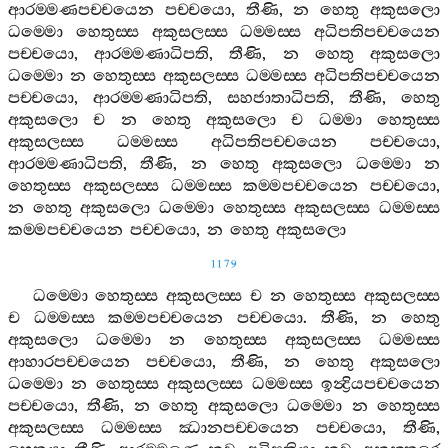
ආරම‍්මණපච‍්චයෙන
පච‍්චයො
,
තීණි
,
න
හෙතු
අකුසලො
ධම‍්මො
හෙතුස‍්ස
අකුසලස‍්ස
ධම‍්මස‍්ස
අධිපතිපච‍්චයෙන
පච‍්චයො
,
ආරම‍්මණාධිපති
,
තීණි
,
න
හෙතු
අකුසලො
ධම‍්මො
න
හෙතුස‍්ස
අකුසලස‍්ස
ධම‍්මස‍්ස
අධිපතිපච‍්චයෙන
පච‍්චයො
,
ආරම‍්මණාධිපති
,
සහජාතාධිපති
,
තීණි
,
හෙතු
අකුසලො
ච
න
හෙතු
අකුසලො
ච
ධම‍්මා
හෙතුස‍්ස
අකුසලස‍්ස
ධම‍්මස‍්ස
අධිපතිපච‍්චයෙන
පච‍්චයො
,
ආරම‍්මණාධිපති
,
තීණි
,
න
හෙතු
අකුසලො
ධම‍්මො
න
හෙතුස‍්ස
අකුසලස‍්ස
ධම‍්මස‍්ස
කම‍්මපච‍්චයෙන
පච‍්චයො
,
න
හෙතු
අකුසලො
ධම‍්මො
හෙතුස‍්ස
අකුසලස‍්ස
ධම‍්මස‍්ස
කම‍්මපච‍්චයෙන
පච‍්චයො
,
න
හෙතු
අකුසලො
1179
ධම‍්මො
හෙතුස‍්ස
අකුසලස‍්ස
ච
න
හෙතුස‍්ස
අකුසලස‍්ස
ච
ධම‍්මස‍්ස
කම‍්මපච‍්චයෙන
පච‍්චයො
.
තීණි
,
න
හෙතු
අකුසලො
ධම‍්මො
න
හෙතුස‍්ස
අකුසලස‍්ස
ධම‍්මස‍්ස
ආහාරපච‍්චයෙන
පච‍්චයො
,
තීණි
,
න
හෙතු
අකුසලො
ධම‍්මො
න
හෙතුස‍්ස
අකුසලස‍්ස
ධම‍්මස‍්ස
ඉන්‍ද්‍රියපච‍්චයෙන
පච‍්චයො
,
තීණි
,
න
හෙතු
අකුසලො
ධම‍්මො
න
හෙතුස‍්ස
අකුසලස‍්ස
ධම‍්මස‍්ස
ඣානපච‍්චයෙන
පච‍්චයො
,
තීණි
,