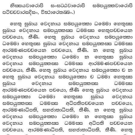
නිස‍්සයවාරොපි
සංසට‍්ඨවාරොපි
සම‍්පයුත‍්තවාරොපි
පටිච‍්චවාරසදිසං
,
විත්‍ථාරෙතබ‍්බං
.)
හෙතු
සුඛාය
වෙදනාය
සම‍්පයුත‍්තො
ධම‍්මො
හෙතුස‍්ස
සුඛාය
වෙදනාය
සම‍්පයුත‍්තස‍්ස
ධම‍්මස‍්ස
හෙතුපච‍්චයෙන
පච‍්චයො
,
තීණි
.
හෙතු
සුඛාය
වෙදනාය
සම‍්පයුත‍්තො
ධම‍්මො
හෙතුස‍්ස
සුඛාය
වෙදනාය
සම‍්පයුත‍්තස‍්ස
ධම‍්මස‍්ස
ආරම‍්මණපච‍්චයෙන
පච‍්චයො
,
තීණි
.
න
හෙතු
සුඛාය
වෙදනාය
සම‍්පයුත‍්තො
ධම‍්මො
න
හෙතුස‍්ස
සුඛාය
වෙදනාය
සම‍්පයුත‍්තස‍්ස
ධම‍්මස‍්ස
ආරම‍්මණපච‍්චයෙන
පච‍්චයො
,
තීණි
.
හෙතු
සුඛාය
වෙදනාය
සම‍්පයුත‍්තො
ච
න
හෙතු
සුඛාය
වෙදනාය
සම‍්පයුත‍්තො
ච
ධම‍්මා
හෙතුස‍්ස
සුඛාය
වෙදනාය
සම‍්පයුත‍්තස‍්ස
ධම‍්මස‍්ස
ආරම‍්මණපච‍්චයෙන
පචයො
,
තීණි
හෙතු
සුඛාය
වෙදනාය
සම‍්පයුත‍්තො
ධම‍්මො
හෙතුස‍්ස
සුඛාය
වෙදනාය
සම‍්පයුත‍්තස‍්ස
ධම‍්මස‍්ස
අධිපතිපච‍්චයෙන
පච‍්චයො
,
ආරම‍්මණාධිපති
,
සහජාතාධිපති
,
තීණි
.
න
හෙතු
සුඛාය
වෙදනාය
සම‍්පයුත‍්තො
ධම‍්මො
න
හෙතුස‍්ස
සුඛාය
වෙදනාය
සම‍්පයුත‍්තස‍්ස
ධම‍්මස‍්ස
අධිපති
පච‍්චයෙන
පච‍්චයො
,
ආරම‍්මණාධිපති
,
සහජාතාධිපති
,
තීණි
.
හෙතු