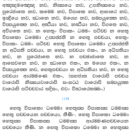
අඤ‍්ඤමඤ‍්ඤෙ
නව
,
නිස‍්සයෙ
නව
,
උපනිස‍්සයෙ
නව
,
පුරෙජාතෙ
නව
,
කම‍්මෙ
නව
,
විපාකෙ
නව
,
ආහාරෙ
නව
,
ඉන්‍ද්‍රියෙ
නව
,
ඣානෙ
නව
,
මග‍්ගෙ
නව
,
සම‍්පයුත‍්තෙ
නව
,
විප‍්පයුත‍්තෙ
නව
,
අත්‍ථියා
නව
,
නත්‍ථියා
නව
,
විගතෙ
නව
,
අවිගතෙ
නව
.
න
හෙතුං
විපාකං
ධම‍්මං
පටිච‍්ච
න
හෙතු
විපාකො
ධම‍්මො
උප‍්පජ‍්ජති
න
හෙතු
පච‍්චයා
,
හෙතුං
විපාකං
ධම‍්මං
පටිච‍්ච
හෙතු
විපාකො
ධම‍්මො
උප‍්පජ‍්ජති
න
අධිපති
පච‍්චයා
,
න
හෙතු
පච‍්චයා
එකං
,
න
අධිපතියා
නව
,
න
පුරෙජාතෙ
නව
.
න
පච‍්ඡාජාතෙ
නව
,
න
ආසෙවනෙ
නව
,
න
ඣානෙ
එකං
,
න
මග‍්ගෙ
එකං
,
න
විප‍්පයුත‍්තෙ
නව
,
හෙතුපච‍්චයා
න
අධිපතියා
නව
,
න
හෙතු
පච‍්චයා
ආරම‍්මණෙ
එකං
, (
සහජාත
වාරොපි
පච‍්චය
වාරොපි
නිස‍්සයවාරොපි
සංසට‍්ඨ
වාරොපි
සම‍්පයුත‍්ත
වාරොපි
පටිච‍්චවාර
සදිසං
,
එවං
විත්‍ථාරෙතබ‍්බං
.)
1188
හෙතු
විපාකො
ධම‍්මො
හෙතුස‍්ස
විපාකස‍්ස
ධම‍්මස‍්ස
හෙතු
පච‍්චයෙන
පච‍්චයො
,
තීණි
-.
හෙතු
විපාකො
ධම‍්මො
හෙතුස‍්ස
විපාකස‍්ස
ධම‍්මස‍්ස
ආරම‍්මණපච‍්චයෙන
පච‍්චයො
තීණි
.
න
හෙතු
විපාකො
ධම‍්මො
න
හෙතුස‍්ස