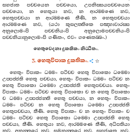
සහජාත
පච‍්චයෙන
පච‍්චයො
,
උපනිස‍්සයපච‍්චයෙන
පච‍්චයො
,
න
හෙතුයා
නව
,
න
ආරම‍්මණෙ
නව
,
හෙතුපච‍්චයා
න
ආරම‍්මණෙ
තීණි
,
න
හෙතුපච‍්චයා
ආරම‍්මණෙ
නව
, (
යථා
කුසලත‍්තිකෙ
පඤ‍්හාවාරස‍්ස
අනුලොමංපි
පච‍්චනියංපි
අනුලොමපච‍්චනියංපි
පච‍්චනියානුලොමංපි
ගණිතං
,
එවං
ගණෙතබ‍්බං
.)
හෙතුවෙදනා
දුකතිකං
නිට‍්ඨිතං
.
3.
හෙතුවිපාක
දුකතිකං
.
හෙතුං
විපාකං
ධම‍්මං
පටිච‍්ච
හෙතු
විපාකො
ධම‍්මො
උප‍්පජ‍්ජති
හෙතු
පච‍්චයා
,
හෙතුං
විපාකං
ධම‍්මං
පටිච‍්ච
න
හෙතු
විපාකො
ධම‍්මො
උප‍්පජ‍්ජති
හෙතුපච‍්චයා
.
හෙතුං
විපාකං
ධම‍්මං
පටිච‍්ච
හෙතු
විපාකො
ච
න
හෙතු
විපාකො
ච
ධම‍්මා
උප‍්පජ‍්ජන‍්ති
හෙතු
පච‍්චයා
,
න
හෙතුං
විපාකං
ධම‍්මං
පටිච‍්ච
න
හෙතු
විපාකො
ධම‍්මො
උප‍්පජ‍්ජති
හෙතුපච‍්චයා
,
තීණි
.
හෙතු
විපාකං
ච
න
හෙතුං
විපාකං
ච
ධම‍්මං
පටිච‍්ච
හෙතු
විපාකො
ධම‍්මො
උප‍්පජ‍්ජති
හෙතු
පච‍්චයා
,
තීණි
.
හෙතුයා
නව
,
ආරම‍්මණෙ
තීණි
,
අධිපතියා
නව
,
අනන‍්තරෙ
නව
,
සමනන‍්තරෙ
නව
,
සහජාතෙ
නව
,