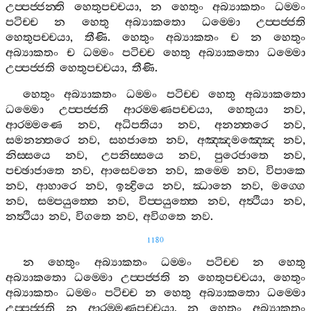
උප‍්පජ‍්ජන‍්ති
හෙතුපච‍්චයා
,
න
හෙතුං
අබ්‍යාකතං
ධම‍්මං
පටිච‍්ච
න
හෙතු
අබ්‍යාකතො
ධම‍්මො
උප‍්පජ‍්ජති
හෙතුපච‍්චයා
,
තීණි
.
හෙතුං
අබ්‍යාකතං
ච
න
හෙතුං
අබ්‍යාකතං
ච
ධම‍්මං
පටිච‍්ච
හෙතු
අබ්‍යාකතො
ධම‍්මො
උප‍්පජ‍්ජති
හෙතුපච‍්චයා
,
තීණි
.
හෙතුං
අබ්‍යාකතං
ධම‍්මං
පටිච‍්ච
හෙතු
අබ්‍යාකතො
ධම‍්මො
උප‍්පජ‍්ජති
ආරම‍්මණපච‍්චයා
,
හෙතුයා
නව
,
ආරම‍්මණෙ
නව
,
අධිපතියා
නව
,
අනන‍්තරෙ
නව
,
සමනන‍්තරෙ
නව
,
සහජාතෙ
නව
,
අඤ‍්ඤමඤ‍්ඤෙ
නව
,
නිස‍්සයෙ
නව
,
උපනිස‍්සයෙ
නව
,
පුරෙජාතෙ
නව
,
පච‍්ඡාජාතෙ
නව
,
ආසෙවනෙ
නව
,
කම‍්මෙ
නව
,
විපාකෙ
නව
,
ආහාරෙ
නව
,
ඉන්‍ද්‍රියෙ
නව
,
ඣානෙ
නව
,
මග‍්ගෙ
නව
,
සම‍්පයුත‍්තෙ
නව
,
විප‍්පයුත‍්තෙ
නව
,
අත්‍ථියා
නව
,
නත්‍ථියා
නව
,
විගතෙ
නව
,
අවිගතෙ
නව
.
1180
න
හෙතුං
අබ්‍යාකතං
ධම‍්මං
පටිච‍්ච
න
හෙතු
අබ්‍යාකතො
ධම‍්මො
උප‍්පජ‍්ජති
න
හෙතුපච‍්චයා
,
හෙතුං
අබ්‍යාකතං
ධම‍්මං
පටිච‍්ච
න
හෙතු
අබ්‍යාකතො
ධම‍්මො
උප‍්පජ‍්ජති
න
ආරම‍්මණපච‍්චයා
,
න
හෙතුං
අබ්‍යාකතං