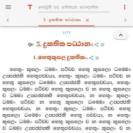
3. දුකතික පට‍්ඨානං
1175
3.
දුකතික
පට‍්ඨානං
1.
හෙතුකුසල
දුකතිකං
.
හෙතුං
කුසලං
ධම‍්මං
පටිච‍්ච
හෙතු
කුසලො
ධම‍්මො
උප‍්පජ‍්ජති
හෙතුපච‍්චයා
,
හෙතුං
කුසලං
ධම‍්මං
පටිච‍්ච
න
හෙතු
කුසලො
ධම‍්මො
උප‍්පජ‍්ජති
හෙතුපච‍්චයා
,
හෙතුං
කුසලං
ධම‍්මං
පටිච‍්ච
හෙතු
කුසලො
ච
න
හෙතු
කුසලො
ච
ධම‍්මා
උප‍්පජ‍්ජන‍්ති
හෙතුපච‍්චයා
,
න
හෙතුං
කුසලං
ධම‍්මං
පටිච‍්ච
න
හෙතු
කුසලො
ධම‍්මො
උප‍්පජ‍්ජති
හෙතුපච‍්චයා
,
න
හෙතුං
කුසලං
ධම‍්මං
පටිච‍්ච
හෙතු
කුසලො
ධම‍්මො
උප‍්පජ‍්ජති
හෙතු
පච‍්චයා
,
න
හෙතුං
කුසලං
ධම‍්මං
පටිච‍්ච
හෙතු
කුසලො
ච
න
හෙතු
කුසලො
ච
ධම‍්මා
උප‍්පජ‍්ජන‍්ති
හෙතුපච‍්චයා
,
හෙතුං
කුසලං
ච
න