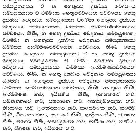
සම‍්පයුත‍්තස‍්ස
ච
න
හෙතුස‍්ස
දුක‍්ඛාය
වෙදනාය
සම‍්පයුත‍්තස‍්ස
ච
ධම‍්මස‍්ස
හෙතුපච‍්චයෙන
පච‍්චයො
.
හෙතු
දුක‍්ඛාය
වෙදනාය
සම‍්පයුත‍්තො
ධම‍්මො
හෙතුස‍්ස
දුක‍්ඛාය
වෙදනාය
සම‍්පයුත‍්තස‍්ස
ධම‍්මස‍්ස
ආරම‍්මණපච‍්චයෙන
පච‍්චයො
.
තීණි
,
න
හෙතු
දුක‍්ඛාය
වෙදනාය
සම‍්පයුත‍්තො
ධම‍්මො
න
හෙතුස‍්ස
දුක‍්ඛාය
වෙදනාය
සම‍්පයුත‍්තස‍්ස
ධම‍්මස‍්ස
ආරම‍්මණපච‍්චයෙන
පච‍්චයො
,
තීණි
,
හෙතු
දුක‍්ඛාය
වෙදනාය
සම‍්පයුත‍්තො
ච
න
හෙතු
දුක‍්ඛාය
වෙදනාය
සම‍්පයුත‍්තො
ච
ධම‍්මා
හෙතුස‍්ස
දුක‍්ඛාය
වෙදනාය
සම‍්පයුත‍්තස‍්ස
ධම‍්මස‍්ස
ආරම‍්මණපච‍්චයෙන
පච‍්චයො
,
තීණි
,
න
හෙතු
දුක‍්ඛාය
වෙදනාය
සම‍්පයුත‍්තො
ධම‍්මො
න
හෙතුස‍්ස
දුක‍්ඛාය
වෙදනාය
සම‍්පයුත‍්තස‍්ස
ධම‍්මස‍්ස
කම‍්මපච‍්චයෙන
පච‍්චයො
,
තීණි
,
හෙතුයා
තීණි
,
ආරම‍්මණෙ
නව
,
අධිපතියා
තීණි
,
අනන‍්තරෙ
නව
,
සමනන‍්තරෙ
නව
,
සහජාතෙ
නව
,
අඤ‍්ඤමඤ‍්ඤෙ
නව
,
නිස‍්සයෙ
නව
,
උපනිස‍්සයෙ
නව
,
ආසෙවනෙ
නව
,
කම‍්මෙ
තීණි
,
විපාකෙ
එකං
,
ආහාරෙ
තීණි
,
ඉන්‍ද්‍රියෙ
තීණි
,
ඣානෙ
තීණි
,
මග‍්ගෙ
තීණි
,
සම‍්පයුත‍්තෙ
නව
,
අත්‍ථියා
නව
,
නත්‍ථියා
නව
,
විගතෙ
නව
,
අවිගතෙ
නව
.