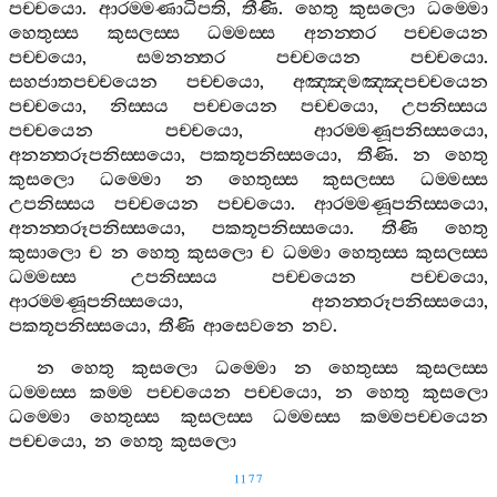
පච‍්චයො
.
ආරම‍්මණාධිපති
,
තීණි
.
හෙතු
කුසලො
ධම‍්මො
හෙතුස‍්ස
කුසලස‍්ස
ධම‍්මස‍්ස
අනන‍්තර
පච‍්චයෙන
පච‍්චයො
,
සමනන‍්තර
පච‍්චයෙන
පච‍්චයො
.
සහජාතපච‍්චයෙන
පච‍්චයො
,
අඤ‍්ඤමඤ‍්ඤපච‍්චයෙන
පච‍්චයො
,
නිස‍්සය
පච‍්චයෙන
පච‍්චයො
,
උපනිස‍්සය
පච‍්චයෙන
පච‍්චයො
,
ආරම‍්මණූපනිස‍්සයො
,
අනන‍්තරූපනිස‍්සයො
,
පකතූපනිස‍්සයො
,
තීණි
.
න
හෙතු
කුසලො
ධම‍්මො
න
හෙතුස‍්ස
කුසලස‍්ස
ධම‍්මස‍්ස
උපනිස‍්සය
පච‍්චයෙන
පච‍්චයො
.
ආරම‍්මණූපනිස‍්සයො
,
අනන‍්තරූපනිස‍්සයො
,
පකතූපනිස‍්සයො
.
තීණි
හෙතු
කුසාලො
ච
න
හෙතු
කුසලො
ච
ධම‍්මා
හෙතුස‍්ස
කුසලස‍්ස
ධම‍්මස‍්ස
උපනිස‍්සය
පච‍්චයෙන
පච‍්චයො
,
ආරම‍්මණූපනිස‍්සයො
,
අනන‍්තරූපනිස‍්සයො
,
පකතූපනිස‍්සයො
,
තීණි
ආසෙවනෙ
නව
.
න
හෙතු
කුසලො
ධම‍්මො
න
හෙතුස‍්ස
කුසලස‍්ස
ධම‍්මස‍්ස
කම‍්ම
පච‍්චයෙන
පච‍්චයො
,
න
හෙතු
කුසලො
ධම‍්මො
හෙතුස‍්ස
කුසලස‍්ස
ධම‍්මස‍්ස
කම‍්මපච‍්චයෙන
පච‍්චයො
,
න
හෙතු
කුසලො
1177