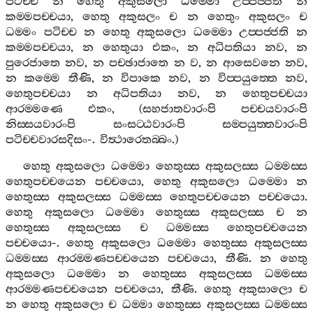
පටිච‍්ච
න
හෙතු
අකුසලො
ධම‍්මො
උප‍්පජ‍්ජති
න
කම‍්මපච‍්චයා
,
හෙතු
අකුසලං
ච
න
හෙතුං
අකුසලං
ච
ධම‍්මං
පටිච‍්ච
න
හෙතු
අකුසලො
ධම‍්මො
උප‍්පජ‍්ජති
න
කම‍්මපච‍්චයා
,
න
හෙතුයා
එකං
,
න
අධිපතියා
නව
,
න
පුරෙජාතෙ
නව
,
න
පච‍්ඡාජාතෙ
න
ව
,
න
ආසෙවනෙ
නව
,
න
කම‍්මෙ
තීණි
,
න
විපාකෙ
නව
,
න
විප‍්පයුත‍්තෙ
නව
,
හෙතුපච‍්චයා
න
අධිපතියා
නව
,
න
හෙතුපච‍්චයා
ආරම‍්මණෙ
එකං
, (
සහජාතවාරංපි
පච‍්චයවාරංපි
නිස‍්සයවාරංපි
සංසට‍්ඨවාරංපි
සම‍්පයුත‍්තවාරංපි
පටිච‍්චවාරසදිසං
-.
විත්‍ථාරෙතබ‍්බං
.)
හෙතු
අකුසලො
ධම‍්මො
හෙතුස‍්ස
අකුසලස‍්ස
ධම‍්මස‍්ස
හෙතුපච‍්චයෙන
පච‍්චයො
,
හෙතු
අකුසලො
ධම‍්මො
න
හෙතුස‍්ස
අකුසලස‍්ස
ධම‍්මස‍්ස
හෙතුපච‍්චයෙන
පච‍්චයො
.
හෙතු
අකුසලො
ධම‍්මො
හෙතුස‍්ස
අකුසලස‍්ස
ච
න
හෙතුස‍්ස
අකුසලස‍්ස
ච
ධම‍්මස‍්ස
හෙතුපච‍්චයෙන
පච‍්චයො
-.
හෙතු
අකුසලො
ධම‍්මො
හෙතුස‍්ස
අකුසලස‍්ස
ධම‍්මස‍්ස
ආරම‍්මණපච‍්චයෙන
පච‍්චයො
,
තීණි
.
න
හෙතු
අකුසලො
ධම‍්මො
න
හෙතුස‍්ස
අකුසලස‍්ස
ධම‍්මස‍්ස
ආරම‍්මණපච‍්චයෙන
පච‍්චයො
,
තීණි
.
හෙතු
අකුසාලො
ච
න
හෙතු
අකුසලො
ච
ධම‍්මා
හෙතුස‍්ස
අකුසලස‍්ස
ධම‍්මස‍්ස