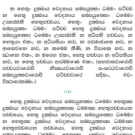
න
හෙතුං
දුක‍්ඛාය
වෙදනාය
සම‍්පයුත‍්තං
ධම‍්මං
පටිච‍්ච
න
හෙතු
දුක‍්ඛාය
වෙදනාය
සම‍්පයුත‍්තො
ධම‍්මො
උප‍්පජ‍්ජති
හෙතුපච‍්චයා
,
හෙතුං
දුක‍්ඛාය
වෙදනාය
සම‍්පයුත‍්තං
ධම‍්මං
පටිච‍්ච
හෙතු
දුක‍්ඛාය
වෙදනාය
සම‍්පයුත‍්තො
ධම‍්මො
උප‍්පජ‍්ජති
න
අධිපති
පච‍්චයා
,
න
හෙතුයා
එකං
,
න
අධිපතියා
නව
,
න
පච‍්ඡාජාතෙ
නව
,
න
ආසෙවනෙ
නව
,
න
කම‍්මෙ
තීණි
,
න
විපාකෙ
නව
,
න
ඣානෙ
එකං
,
න
මග‍්ගෙ
එකං
,
හෙතු
පච‍්චයා
න
අධිපතියා
නව
,
න
හෙතු
පච‍්චයා
ආරම‍්මණෙ
එකං
, (
සහජාතවාරොපි
පච‍්චයවාරොපි
නිස‍්සයවාරොපි
සංසට‍්ඨවාරොපි
සම‍්පයුත‍්තවාරොපි
පටිච‍්චවාරෙ
සදිසං
,
එවං
විත්‍ථාරෙතබ‍්බං
.)
1185
හෙතු
දුක‍්ඛාය
වෙදනාය
සම‍්පයුත‍්තො
ධම‍්මො
හෙතුස‍්ස
දුක‍්ඛාය
වෙදනාය
සම‍්පයුත‍්තස‍්ස
ධම‍්මස‍්ස
හෙතුපච‍්චයෙන
පච‍්චයො
,
හෙතු
දුක‍්ඛාය
වෙදනාය
සම‍්පයුත‍්තො
ධම‍්මො
න
හෙතුස‍්ස
දුක‍්ඛාය
වෙදනාය
සම‍්පයුත‍්තස‍්ස
ධම‍්මස‍්ස
හෙතුපච‍්චයෙන
පච‍්චයො
,
හෙතු
දුක‍්ඛාය
වෙදනාය
සම‍්පයුත‍්තො
ධම‍්මො
හෙතුස‍්ස
දුක‍්ඛාය
වෙදනාය