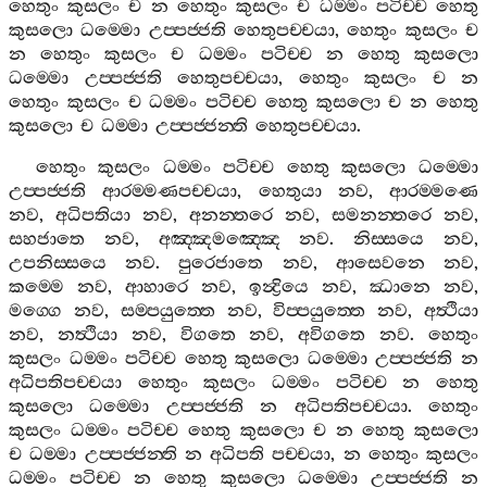
හෙතුං
කුසලං
ච
න
හෙතුං
කුසලං
ච
ධම‍්මං
පටිච‍්ච
හෙතු
කුසලො
ධම‍්මො
උප‍්පජ‍්ජති
හෙතුපච‍්චයා
,
හෙතුං
කුසලං
ච
න
හෙතුං
කුසලං
ච
ධම‍්මං
පටිච‍්ච
න
හෙතු
කුසලො
ධම‍්මො
උප‍්පජ‍්ජති
හෙතුපච‍්චයා
,
හෙතුං
කුසලං
ච
න
හෙතුං
කුසලං
ච
ධම‍්මං
පටිච‍්ච
හෙතු
කුසලො
ච
න
හෙතු
කුසලො
ච
ධම‍්මා
උප‍්පජ‍්ජන‍්ති
හෙතුපච‍්චයා
.
හෙතුං
කුසලං
ධම‍්මං
පටිච‍්ච
හෙතු
කුසලො
ධම‍්මො
උප‍්පජ‍්ජති
ආරම‍්මණපච‍්චයා
,
හෙතුයා
නව
,
ආරම‍්මණෙ
නව
,
අධිපතියා
නව
,
අනන‍්තරෙ
නව
,
සමනන‍්තරෙ
නව
,
සහජාතෙ
නව
,
අඤ‍්ඤමඤ‍්ඤෙ
නව
.
නිස‍්සයෙ
නව
,
උපනිස‍්සයෙ
නව
.
පුරෙජාතෙ
නව
,
ආසෙවනෙ
නව
,
කම‍්මෙ
නව
,
ආහාරෙ
නව
,
ඉන්‍ද්‍රියෙ
නව
,
ඣානෙ
නව
,
මග‍්ගෙ
නව
,
සම‍්පයුත‍්තෙ
නව
,
විප‍්පයුත‍්තෙ
නව
,
අත්‍ථියා
නව
,
නත්‍ථියා
නව
,
විගතෙ
නව
,
අවිගතෙ
නව
.
හෙතුං
කුසලං
ධම‍්මං
පටිච‍්ච
හෙතු
කුසලො
ධම‍්මො
උප‍්පජ‍්ජති
න
අධිපතිපච‍්චයා
හෙතුං
කුසලං
ධම‍්මං
පටිච‍්ච
න
හෙතු
කුසලො
ධම‍්මො
උප‍්පජ‍්ජති
න
අධිපතිපච‍්චයා
.
හෙතුං
කුසලං
ධම‍්මං
පටිච‍්ච
හෙතු
කුසලො
ච
න
හෙතු
කුසලො
ච
ධම‍්මා
උප‍්පජ‍්ජන‍්ති
න
අධිපති
පච‍්චයා
,
න
හෙතුං
කුසලං
ධම‍්මං
පටිච‍්ච
න
හෙතු
කුසලො
ධම‍්මො
උප‍්පජ‍්ජති
න