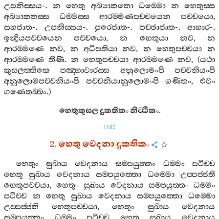
උපනිස‍්සය
-.
න
හෙතු
අබ්‍යාකතො
ධම‍්මො
න
හෙතුස‍්ස
අබ්‍යාකතස‍්ස
ධම‍්මස‍්ස
ආරම‍්මණපච‍්චයෙන
පච‍්චයො
,
සහජාත
-.
උපනිස‍්සය
-.
පුරෙජාත
-.
පච‍්ඡාජාත
-.
ආහාර
-.
ඉන්‍ද්‍රියපච‍්චයෙන
පච‍්චයො
,
න
හෙතුයා
නව
,
න
ආරම‍්මණෙ
නව
,
න
අධිපතියා
නව
,
න
හෙතුපච‍්චයා
න
ආරම‍්මණෙ
තීණි
.
න
හෙතුපච‍්චයා
ආරම‍්මණෙ
නව
, (
යථා
කුසලත‍්තිකෙ
පඤ‍්හාවාරස‍්ස
අනුලොමංපි
පච‍්චනියංපි
අනුලොමපච‍්චනියංපි
පච‍්චනියානුලොමංපි
ගණිතං
,
එවං
ගණෙතබ‍්බං
.)
හෙතුකුසල
දුකතිකං
නිට‍්ඨිකං
.
1182
2.
හෙතු
වෙදනා
දුකතිකං
හෙතුං
සුඛාය
වෙදනාය
සම‍්පයුත‍්තං
ධම‍්මං
පටිච‍්ච
හෙතු
සුඛාය
වෙදනාය
සම‍්පයුත‍්තො
ධම‍්මො
උප‍්පජ‍්ජති
හෙතුපච‍්චයා
,
හෙතුං
සුඛාය
වෙදනාය
සම‍්පයුත‍්තං
ධම‍්මං
පටිච‍්ච
න
හෙතු
සුඛාය
වෙදනාය
සම‍්පයුත‍්තො
ධම‍්මො
උප‍්පජ‍්ජති
හෙතුපච‍්චයා
,
හෙතුං
සුඛාය
වෙදනාය
සම‍්පයුත‍්තං
ධම‍්මං
පටිච‍්ච
හෙතු
සුඛාය
වෙදනාය