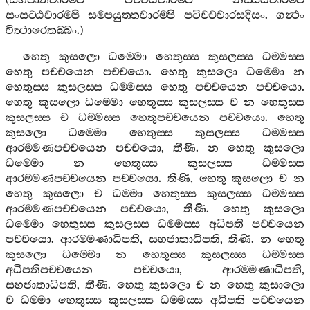
(
සහජාතවාරම‍්පි
පච‍්චයවාරම‍්පි
නිස‍්සයවාරම‍්පි
සංසට‍්ඨවාරම‍්පි
සම‍්පයුත‍්තවාරම‍්පි
පටිච‍්චවාරසදිසං
.
ගන්‍ථං
විත්‍ථාරෙතබ‍්බං
.)
හෙතු
කුසලො
ධම‍්මො
හෙතුස‍්ස
කුසලස‍්ස
ධම‍්මස‍්ස
හෙතු
පච‍්චයෙන
පච‍්චයො
.
හෙතු
කුසලො
ධම‍්මො
න
හෙතුස‍්ස
කුසලස‍්ස
ධම‍්මස‍්ස
හෙතු
පච‍්චයෙන
පච‍්චයො
.
හෙතු
කුසලො
ධම‍්මො
හෙතුස‍්ස
කුසලස‍්ස
ච
න
හෙතුස‍්ස
කුසලස‍්ස
ච
ධම‍්මස‍්ස
හෙතුපච‍්චයෙන
පච‍්චයො
.
හෙතු
කුසලො
ධම‍්මො
හෙතුස‍්ස
කුසලස‍්ස
ධම‍්මස‍්ස
ආරම‍්මණපච‍්චයෙන
පච‍්චයො
,
තීණි
.
න
හෙතු
කුසලො
ධම‍්මො
න
හෙතුස‍්ස
කුසලස‍්ස
ධම‍්මස‍්ස
ආරම‍්මණපච‍්චයෙන
පච‍්චයො
.
තීණි
,
හෙතු
කුසලො
ච
න
හෙතු
කුසලො
ච
ධම‍්මා
හෙතුස‍්ස
කුසලස‍්ස
ධම‍්මස‍්ස
ආරම‍්මණපච‍්චයෙන
පච‍්චයො
,
තීණි
.
හෙතු
කුසලො
ධම‍්මො
හෙතුස‍්ස
කුසලස‍්ස
ධම‍්මස‍්ස
අධිපති
පච‍්චයෙන
පච‍්චයො
.
ආරම‍්මණාධිපති
,
සහජාතාධිපති
,
තීණි
.
න
හෙතු
කුසලො
ධම‍්මො
න
හෙතුස‍්ස
කුසලස‍්ස
ධම‍්මස‍්ස
අධිපතිපච‍්චයෙන
පච‍්චයො
,
ආරම‍්මණාධිපති
,
සහජාතාධිපති
,
තීණි
.
හෙතු
කුසලො
ච
න
හෙතු
කුසාලො
ච
ධම‍්මා
හෙතුස‍්ස
කුසලස‍්ස
ධම‍්මස‍්ස
අධිපති
පච‍්චයෙන