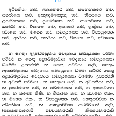
1186
අධිපතියා
නව
,
අනන‍්තරෙ
නව
,
සමනන‍්තරෙ
නව
,
සහජාතෙ
නව
,
අඤ‍්ඤමඤ‍්ඤෙ
නව
,
නිස‍්සයෙ
නව
,
උපනිස‍්සයෙ
නව
,
පුරෙජාතෙ
නව
,
ආසෙවනෙ
නව
,
කම‍්මෙ
නව
,
විපාකෙ
නව
,
ආහාරෙ
නව
,
ඉන්‍ද්‍රියෙ
නව
,
ඣානෙ
නව
,
මග‍්ගෙ
නව
,
සම‍්පයුත‍්තෙ
නව
,
විප‍්පයුත‍්තෙ
නව
,
අත්‍ථියා
නව
,
නත්‍ථියා
නව
,
විගතෙ
නව
,
අවිගතෙ
නව
.
න
හෙතුං
අදුක‍්ඛමසුඛාය
වෙදනාය
සම‍්පයුත‍්තං
ධම‍්මං
පටිච‍්ච
න
හෙතු
අදුක‍්ඛමසුඛාය
වෙදනාය
සම‍්පයුත‍්තො
ධම‍්මො
උප‍්පජ‍්ජති
න
හෙතු
පච‍්චයා
.
ද‍්වෙ
,
හෙතුං
අදුක‍්ඛමසුඛාය
වෙදනාය
සම‍්පයුත‍්තං
ධම‍්මං
පටිච‍්ච
හෙතු
අදුක‍්ඛමසුඛාය
වෙදනාය
සම‍්පයුත‍්තො
ධම‍්මො
උප‍්පජ‍්ජති
න
අධිපති
පච‍්චයා
-.
න
හෙතුයා
ද‍්වෙ
,
න
අධිපතියා
නව
,
න
පුරෙජාතෙ
නව
,
න
පච‍්ඡාජාතෙ
නව
,
න
ආසෙවනෙ
නව
,
න
කම‍්මෙ
තීණි
,
න
විපාකෙ
නව
,
න
ඣානෙ
එකං
,
න
මග‍්ගෙ
එකං
,
න
විප‍්පයුත‍්තෙ
නව
,
හෙතුපච‍්චයා
න
අධිපතියා
නව
,
න
හෙතුපච‍්චයා
ආරම‍්මණෙ
ද‍්වෙ
,
(
සහජාතවාරොපි
පච‍්චයවාරොපි
නිස‍්සයවාරොපි