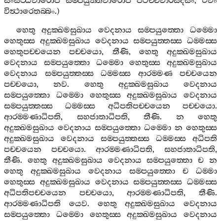
සංසට‍්ඨවාරොපි
සම‍්පයුත‍්තවාරොපි
පටිච‍්චවාරසදිසං
,
එවං
විත්‍ථාරෙතබ‍්බං
.)
හෙතු
අදුක‍්ඛමසුඛාය
වෙදනාය
සම‍්පයුත‍්තො
ධම‍්මො
හෙතුස‍්ස
අදුක‍්ඛමසුඛාය
වෙදනාය
සම‍්පයුත‍්තස‍්ස
ධම‍්මස‍්ස
හෙතුපච‍්චයෙන
පච‍්චයො
,
තීණි
,
හෙතු
අදුක‍්ඛමසුඛාය
වෙදනාය
සම‍්පයුත‍්තො
ධම‍්මො
හෙතුස‍්ස
අදුක‍්ඛමසුඛාය
වෙදනාය
සම‍්පයුත‍්තස‍්ස
ධම‍්මස‍්ස
ආරම‍්මණ
පච‍්චයෙන
පච‍්චයො
,
නව
.
හෙතු
අදුක‍්ඛමසුඛාය
වෙදනාය
සම‍්පයුත‍්තො
ධම‍්මො
හෙතුස‍්ස
අදුක‍්ඛමසුඛාය
වෙදනාය
සම‍්පයුත‍්තස‍්ස
ධම‍්මස‍්ස
අධිපතිපච‍්චයෙන
පච‍්චයො
.
ආරම‍්මණාධිපති
,
සහජාතාධිපති
,
තීණි
.
න
හෙතු
අදුක‍්ඛමසුඛාය
වෙදනාය
සම‍්පයුත‍්තො
ධම‍්මො
න
හෙතුස‍්ස
අදුක‍්ඛමසුඛාය
වෙදනාය
සම‍්පයුත‍්තස‍්ස
ධම‍්මස‍්ස
අධිපති
පච‍්චයෙන
පච‍්චයො
.
ආරම‍්මණාධිපති
,
සහජාතාධිපති
,
තීණි
.
හෙතු
අදුක‍්ඛමසුඛාය
වෙදනාය
සම‍්පයුත‍්තො
ච
න
හෙතු
අදුක‍්ඛමසුඛාය
වෙදනාය
සම‍්පයුත‍්තො
ච
ධම‍්මා
හෙතුස‍්ස
අදුක‍්ඛමසුඛාය
වෙදනාය
සම‍්පයුත‍්තස‍්ස
ධම‍්මස‍්ස
අධිපතිපච‍්චයෙන
පච‍්චයො
,
ආරම‍්මණාධිපති
,
තීණි
.
ආරම‍්මණාධිපති
යෙව
.
හෙතු
අදුක‍්ඛමසුඛාය
වෙදනාය
සම‍්පයුත‍්තො
ධම‍්මො
හෙතුස‍්ස
අදුක‍්ඛමසුඛාය
වෙදනාය