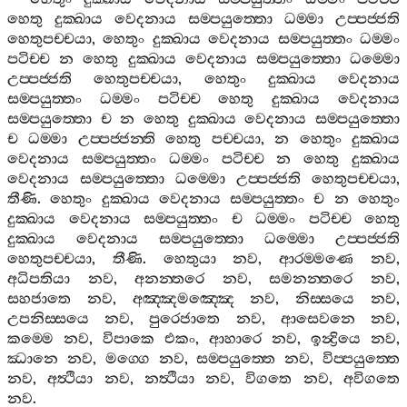
හෙතු
දුක‍්ඛාය
වෙදනාය
සම‍්පයුත‍්තො
ධම‍්මා
උප‍්පජ‍්ජති
හෙතුපච‍්චයා
,
හෙතුං
දුක‍්ඛාය
වෙදනාය
සම‍්පයුත‍්තං
ධම‍්මං
පටිච‍්ච
න
හෙතු
දුක‍්ඛාය
වෙදනාය
සම‍්පයුත‍්තො
ධම‍්මො
උප‍්පජ‍්ජති
හෙතුපච‍්චයා
,
හෙතුං
දුක‍්ඛාය
වෙදනාය
සම‍්පයුත‍්තං
ධම‍්මං
පටිච‍්ච
හෙතු
දුක‍්ඛාය
වෙදනාය
සම‍්පයුත‍්තො
ච
න
හෙතු
දුක‍්ඛාය
වෙදනාය
සම‍්පයුත‍්තො
ච
ධම‍්මා
උප‍්පජ‍්ජන‍්ති
හෙතු
පච‍්චයා
,
න
හෙතුං
දුක‍්ඛාය
වෙදනාය
සම‍්පයුත‍්තං
ධම‍්මං
පටිච‍්ච
න
හෙතු
දුක‍්ඛාය
වෙදනාය
සම‍්පයුත‍්තො
ධම‍්මො
උප‍්පජ‍්ජති
හෙතුපච‍්චයා
,
තීණි
.
හෙතුං
දුක‍්ඛාය
වෙදනාය
සම‍්පයුත‍්තං
ච
න
හෙතුං
දුක‍්ඛාය
වෙදනාය
සම‍්පයුත‍්තං
ච
ධම‍්මං
පටිච‍්ච
හෙතු
දුක‍්ඛාය
වෙදනාය
සම‍්පයුත‍්තො
ධම‍්මො
උප‍්පජ‍්ජති
හෙතුපච‍්චයා
,
තීණි
.
හෙතුයා
නව
,
ආරම‍්මණෙ
නව
,
අධිපතියා
නව
,
අනන‍්තරෙ
නව
,
සමනන‍්තරෙ
නව
,
සහජාතෙ
නව
,
අඤ‍්ඤමඤ‍්ඤෙ
නව
,
නිස‍්සයෙ
නව
,
උපනිස‍්සයෙ
නව
,
පුරෙජාතෙ
නව
,
ආසෙවනෙ
නව
,
කම‍්මෙ
නව
,
විපාකෙ
එකං
,
ආහාරෙ
නව
,
ඉන්‍ද්‍රියෙ
නව
,
ඣානෙ
නව
,
මග‍්ගෙ
නව
,
සම‍්පයුත‍්තෙ
නව
,
විප‍්පයුත‍්තෙ
නව
,
අත්‍ථියා
නව
,
නත්‍ථියා
නව
,
විගතෙ
නව
,
අවිගතෙ
නව
.