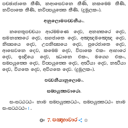
පච‍්ඡාජාතෙ
තීණි
,
නආසෙවනෙ
තීණි
,
නකම‍්මෙ
තීණි
,
නවිපාකෙ
තීණි
,
නවිප‍්පයුත‍්තෙ
තීණි
. (
දුමූලකං
).
අනුලොමපච‍්චනීයං
.
නහෙතුපච‍්චයා
ආරම‍්මණෙ
ද‍්වෙ
,
අනන‍්තරෙ
ද‍්වෙ
,
සමනන‍්තරෙ
ද‍්වෙ
,
සහජාතෙ
ද‍්වෙ
,
අඤ‍්ඤමඤ‍්ඤෙ
ද‍්වෙ
,
නිස‍්සයෙ
ද‍්වෙ
,
උපනිස‍්සයෙ
ද‍්වෙ
,
පුරෙජාතෙ
ද‍්වෙ
,
ආසෙවනෙ
දෙව
,
කම‍්මෙ
ද‍්වෙ
,
විපාකෙ
එකං
ආහාරෙ
ද‍්වෙ
,
ඉන්‍ද්‍රියෙ
ද‍්වෙ
,
ඣානෙ
එකං
,
මග‍්ගෙ
එකං
,
සම‍්පයුත‍්තෙ
ද‍්වෙ
,
විප‍්පයුත‍්තෙ
ද‍්වෙ
,
අත්‍ථියා
ද‍්වෙ
,
නත්‍ථියා
ද‍්වෙ
,
විගතෙ
ද‍්වෙ
,
අවිගතෙ
ද‍්වෙ
. (
දුමූලකං
).
පච‍්චනීයානුලොමං
.
සම‍්පයුත‍්තවාරො
.
සංසට‍්ඨට‍්ඨං
නාම
සම‍්පයුත‍්තට‍්ඨං
,
සම‍්පයුත‍්තට‍්ඨං
නාම
සංසට‍්ඨට‍්ඨං
.
1
7.
පඤ‍්හාවාර