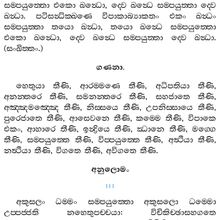
සම‍්පයුත‍්තො
එකො
ඛන්‍ධො
,
ද‍්වෙ
ඛන්‍ධෙ
සම‍්පයුත‍්තා
ද‍්වෙ
ඛන්‍ධා
.
පටිසන්‍ධික‍්ඛණෙ
විපාකාබ්‍යාකතං
එකං
ඛන්‍ධං
සම‍්පයුත‍්තා
තයො
ඛන්‍ධා
,
තයො
ඛන්‍ධෙ
සම‍්පයුත‍්තො
එකො
ඛන්‍ධො
,
ද‍්වෙ
ඛන්‍ධෙ
සම‍්පයුත‍්තා
ද‍්වෙ
ඛන්‍ධා
.
(
සංඛිත‍්තං
.)
ගණනා
.
හෙතුයා
තීණි
,
ආරම‍්මණෙ
තීණි
,
අධිපතියා
තීණි
,
අනන‍්තරෙ
තීණි
,
සමනන‍්තරෙ
තීණි
,
සහජාතෙ
තීණි
,
අඤ‍්ඤමඤ‍්ඤෙ
තීණි
,
නිස‍්සයෙ
තීණි
,
උපනිස‍්සායෙ
තීණි
,
පුරෙජාතෙ
තීණි
,
ආසෙවනෙ
තීණි
,
කම‍්මෙ
තීණි
,
විපාකෙ
එකං
,
ආහාරෙ
තීණි
,
ඉන්‍ද්‍රියෙ
තීණි
,
ඣානෙ
තීණි
,
මග‍්ගෙ
තීණි
,
සම‍්පයුත‍්තෙ
තීණි
,
විප‍්පයුත‍්තෙ
තීණි
,
අත්‍ථියා
තීණි
,
නත්‍ථියා
තීණි
,
විගතෙ
තීණි
,
අවිගතෙ
තීණි
.
අනුලොමං
111
අකුසලං
ධම‍්මං
සම‍්පයුත‍්තො
අකුසලො
ධම‍්මො
උප‍්පජ‍්ජති
නහෙතුපච‍්චයා
:
විචිකිච‍්ඡාසහගතෙ