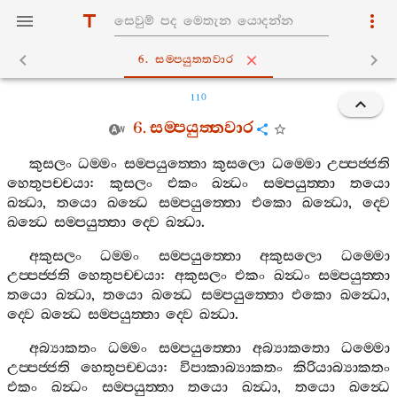
6. සම‍්පයුත‍්තවාර
110
6.
සම‍්පයුත‍්තවාර
කුසලං
ධම‍්මං
සම‍්පයුත‍්තො
කුසලො
ධම‍්මො
උප‍්පජ‍්ජති
හෙතුපච‍්චයා
:
කුසලං
එකං
ඛන්‍ධං
සම‍්පයුත‍්තා
තයො
ඛන්‍ධා
,
තයො
ඛන්‍ධෙ
සම‍්පයුත‍්තො
එකො
ඛන්‍ධො
,
ද‍්වෙ
ඛන්‍ධෙ
සම‍්පයුත‍්තා
ද‍්වෙ
ඛන්‍ධා
.
අකුසලං
ධම‍්මං
සම‍්පයුත‍්තො
අකුසලො
ධම‍්මො
උප‍්පජ‍්ජති
හෙතුපච‍්චයා
:
අකුසලං
එකං
ඛන්‍ධං
සම‍්පයුත‍්තා
තයො
ඛන්‍ධා
,
තයො
ඛන්‍ධෙ
සම‍්පයුත‍්තො
එකො
ඛන්‍ධො
,
ද‍්වෙ
ඛන්‍ධෙ
සම‍්පයුත‍්තා
ද‍්වෙ
ඛන්‍ධා
.
අබ්‍යාකතං
ධම‍්මං
සම‍්පයුත‍්තො
අබ්‍යාකතො
ධම‍්මො
උප‍්පජ‍්ජති
හෙතුපච‍්චයා
:
විපාකාබ්‍යාකතං
කිරියාබ්‍යාකතං
එකං
ඛන්‍ධං
සම‍්පයුත‍්තා
තයො
ඛන්‍ධා
,
තයො
ඛන්‍ධෙ