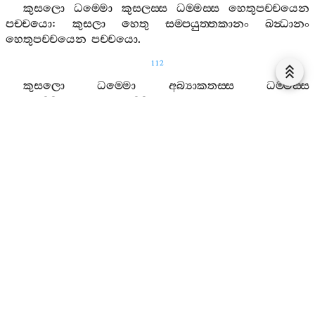
කුසලො
ධම‍්මො
කුසලස‍්ස
ධම‍්මස‍්ස
හෙතුපච‍්චයෙන
පච‍්චයො
:
කුසලා
හෙතු
සම‍්පයුත‍්තකානං
ඛන්‍ධානං
හෙතුපච‍්චයෙන
පච‍්චයො
.
112
කුසලො
ධම‍්මො
අබ්‍යාකතස‍්ස
ධම‍්මස‍්ස
හෙතුපච‍්චයෙන
පච‍්චයො
:
කුසලා
හෙතු
චිත‍්තසමුට‍්ඨානානං
රූපානං
හෙතුපච‍්චයෙන
පච‍්චයො
.
කුසලො
ධම‍්මො
කුසලස‍්ස
ච
අබ්‍යාකතස‍්ස
ච
ධම‍්මස‍්ස
හෙතුපච‍්චයෙන
පච‍්චයො
:
කුසලා
හෙතු
සම‍්පයුත‍්තකානං
ඛන්‍ධානං
චිත‍්තසමුට‍්ඨානානඤ‍්ච
රූපානං
හෙතුපච‍්චයෙන
පච‍්චයො
.
අකුසලො
ධම‍්මො
අකුසලස‍්ස
ධම‍්මස‍්ස
හෙතුපච‍්චයෙන
පච‍්චයො
:
අකුසලා
හෙතුසම‍්පයුත‍්තකානං
ඛන්‍ධානං
හෙතුපච‍්චයෙන
පච‍්චයො
.
අකුසලො
ධම‍්මො
අබ්‍යාකතස‍්ස
ධම‍්මස‍්ස
හෙතුපච‍්චයෙන
පච‍්චයො
:
අකුසලා
හෙතු
චිත‍්තසමුට‍්ඨානානං
රූපානං
හෙතුපච‍්චයෙන
පච‍්චයො
.