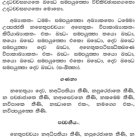
උද‍්ධච‍්චසහගතෙ
ඛන්‍ධෙ
සම‍්පයුත‍්තො
විචිකිච‍්ඡාසහගතො
උද‍්ධච‍්චසහගතො
මොහො
.
අබ්‍යාකතං
ධම‍්මං
සම‍්පයුත‍්තො
අබ්‍යාකතො
ධම‍්මො
උප‍්පජ‍්ජති
නහෙතුපච‍්චයා
:
අහෙතුකං
විපාකාබ්‍යාකතං
කිරියාබ්‍යාකතං
එකං
ඛන්‍ධං
සම‍්පයුත‍්තා
තයො
ඛන්‍ධා
,
තයො
ඛන්‍ධෙ
සම‍්පයුත‍්තො
එකො
ඛන්‍ධො
,
ද‍්වෙ
ඛන්‍ධෙ
සම‍්පයුත‍්තා
ද‍්වෙ
ඛන්‍ධා
,
අහෙතුකපටිසන්‍ධික‍්ඛණෙ
විපාකාබ්‍යාකතං
එකං
ඛන්‍ධං
සම‍්පයුත‍්තා
තයො
ඛන්‍ධා
,
තයො
ඛන්‍ධෙ
සම‍්පයුත‍්තො
එකො
ඛන්‍ධො
,
ද‍්වෙ
ඛන්‍ධෙ
සම‍්පයුත‍්තා
ද‍්වෙ
ඛන්‍ධා
. (
සංඛිත‍්තා
).
ගණනා
නහෙතුයා
ද‍්වෙ
,
නඅධිපතියා
තීණි
,
නපුරෙජාතෙ
තීණි
,
න
පච‍්ඡාජාතෙ
තීණි
,
නආසෙවනෙ
තීණි
,
නකම‍්මෙ
තීණි
,
නවිපාකෙ
තීණි
,
නඣානෙ
එකං
,
නමග‍්ගෙ
එකං
,
නවිප‍්පයුත‍්තෙ
තීණි
.
පච‍්චනීයං
.
හෙතුපච‍්චයා
නඅධිපතියා
තීණි
,
නපුරෙජාතෙ
තීණි
,
න