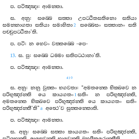
ප
.
පටිඤ‍්ඤා
:
ආමන‍්තා
.
ස
.
අනු
:
සබ‍්බෙ
සත‍්තා
උපට‍්ඨිතසතිනො
සතියා
සමන‍්නාගතා
සතියා
සමාහිතා
සබ‍්බෙසං
සත‍්තානං
සති
2
පච‍්චුපට‍්ඨිතා
’
ති
.
ප
.
පටි
:
න
හෙවං
වත‍්තබ‍්බෙ
-
පෙ
-
13.
ස
.
පු
:
සබ‍්බෙ
ධම‍්මා
සතිපට‍්ඨානා
’
ති
.
ප
.
පටිඤ‍්ඤා
:
ආමන‍්තා
.
410
ස
.
අනු
:
නනු
වුත‍්තං
භගවතා
: “
අමතන‍්තෙ
භික‍්ඛවෙ
න
පරිභුඤ‍්ජන‍්ති
යෙ
කායගතං
සතිං
න
පරිභුඤ‍්ජන‍්ති
,
1
අමතන‍්තෙ
භික‍්ඛවෙ
පරිභුඤ‍්ජන‍්ති
යෙ
කායගතං
සතිං
පරිභුඤ‍්ජන‍්තී
’
ති
”
අත්‍ථෙ
’
ව
සුත‍්තන‍්තොති
.
a
ප
.
පටිඤ‍්ඤා
:
ආමන‍්තා
.
ස
.
අනු
:
සබ‍්බෙ
සත‍්තා
කායගතං
සතිං
පරිභුඤ‍්ජන‍්ති
,
පටිලභන‍්ති
,
ආසෙවන‍්ති
භාවෙන‍්ති
බහුලීකරොන‍්තීති
.