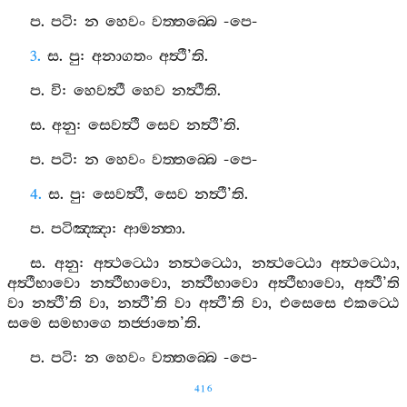
ප
.
පටි
:
න
හෙවං
වත‍්තබ‍්බෙ
-
පෙ
-
3.
ස
.
පු
:
අනාගතං
අත්‍ථී
’
ති
.
ප
.
වි
:
හෙවත්‍ථී
හෙව
නත්‍ථීති
.
ස
.
අනු
:
සෙවත්‍ථී
සෙව
නත්‍ථී
’
ති
.
ප
.
පටි
:
න
හෙවං
වත‍්තබ‍්බෙ
-
පෙ
-
4.
ස
.
පු
:
සෙවත්‍ථී
,
සෙව
නත්‍ථී
’
ති
.
ප
.
පටිඤ‍්ඤා
:
ආමන‍්තා
.
ස
.
අනු
:
අත්‍ථට‍්ඨො
නත්‍ථට‍්ඨො
,
නත්‍ථට‍්ඨො
අත්‍ථට‍්ඨො
,
අත්‍ථීභාවො
නත්‍ථීභාවො
,
නත්‍ථීභාවො
අත්‍ථීභාවො
,
අත්‍ථී
’
ති
වා
නත්‍ථී
’
ති
වා
,
නත්‍ථී
’
ති
වා
අත්‍ථී
’
ති
වා
,
එසෙසෙ
එකට‍්ඨෙ
සමෙ
සමභාගෙ
තජ‍්ජාතෙ
’
ති
.
ප
.
පටි
:
න
හෙවං
වත‍්තබ‍්බෙ
-
පෙ
-
416