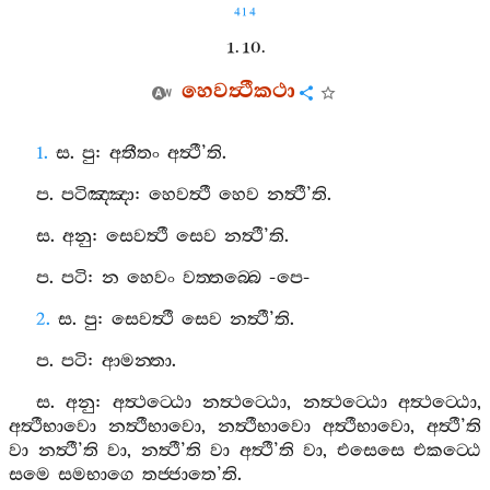
414
1. 10.
හෙවත්‍ථීකථා
1.
ස
.
පු
:
අතීතං
අත්‍ථී
’
ති
.
ප
.
පටිඤ‍්ඤා
:
හෙවත්‍ථී
හෙව
නත්‍ථී
’
ති
.
ස
.
අනු
:
සෙවත්‍ථී
සෙව
නත්‍ථී
’
ති
.
ප
.
පටි
:
න
හෙවං
වත‍්තබ‍්බෙ
-
පෙ
-
2.
ස
.
පු
:
සෙවත්‍ථී
සෙව
නත්‍ථී
’
ති
.
ප
.
පටි
:
ආමන‍්තා
.
ස
.
අනු
:
අත්‍ථට‍්ඨො
නත්‍ථට‍්ඨො
,
නත්‍ථට‍්ඨො
අත්‍ථට‍්ඨො
,
අත්‍ථීභාවො
නත්‍ථීභාවො
,
නත්‍ථීභාවො
අත්‍ථීභාවො
,
අත්‍ථී
’
ති
වා
නත්‍ථී
’
ති
වා
,
නත්‍ථී
’
ති
වා
අත්‍ථී
’
ති
වා
,
එසෙසෙ
එකට‍්ඨෙ
සමෙ
සමභාගෙ
තජ‍්ජාතෙ
’
ති
.