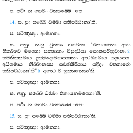
ප
.
පටි
:
න
හෙවං
වත‍්තබ‍්බෙ
-
පෙ
-
14.
ස
.
පු
:
සබ‍්බෙ
ධම‍්මා
සතිපට‍්ඨානා
’
ති
.
ප
.
පටිඤ‍්ඤා
:
ආමන‍්තා
.
ස
.
අනු
:
නනු
වුත‍්තං
භගවතා
“
එකායනො
අයං
භික‍්ඛවෙ
මග‍්ගො
සත‍්තානං
විසුද‍්ධියා
සොකපරිද‍්දවානං
2
සමතික‍්කමාය
දුක‍්ඛදොමනස‍්සානං
අත්‍ථඞ‍්ගමාය
ඤායස‍්ස
අධිගමාය
නිබ‍්බානස‍්ස
සච‍්ඡිකිරියාය
යදිදං
චත‍්තාරො
සතිපට‍්ඨානා
’
ති
”
අත්‍ථෙ
ව
සුත‍්තන‍්තො
’
ති
.
b
ප
.
පටිඤ‍්ඤා
:
ආමන‍්තා
.
ස
.
අනු
:
සබ‍්බෙ
ධම‍්මා
එකායනමග‍්ගො
’
ති
.
ප
.
පටි
:
න
හෙවං
වත‍්තබ‍්බෙ
-
පෙ
-
15.
ස
.
පු
:
සබ‍්බෙ
ධම‍්මා
සතිපට‍්ඨානා
’
ති
.
ප
.
පටිඤ‍්ඤා
:
ආමන‍්තා
.