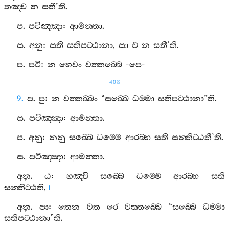
තඤ‍්ච
න
සතී
’
ති
.
ප
.
පටිඤ‍්ඤා
:
ආමන‍්තා
.
ස
.
අනු
:
සති
සතිපට‍්ඨානා
,
සා
ච
න
සතී
’
ති
.
ප
.
පටි
:
න
හෙවං
වත‍්තබ‍්බෙ
-
පෙ
-
408
9.
ප
.
පු
:
න
වත‍්තබ‍්බං
“
සබ‍්බෙ
ධම‍්මා
සතිපට‍්ඨානා
”
ති
.
ස
.
පටිඤ‍්ඤා
:
ආමන‍්තා
.
ප
.
අනු
:
නනු
සබ‍්බෙ
ධම‍්මෙ
ආරබ‍්භ
සති
සන‍්තිට‍්ඨතී
’
ති
.
ස
.
පටිඤ‍්ඤා
:
ආමන‍්තා
.
අනු
.
ඨ
:
හඤ‍්චි
සබ‍්බෙ
ධම‍්මෙ
ආරබ‍්භ
සති
සන‍්තිට‍්ඨති
,
1
අනු
.
පා
:
තෙන
වත
රෙ
වත‍්තබ‍්බෙ
“
සබ‍්බෙ
ධම‍්මා
සතිපට‍්ඨානා
”
ති
.