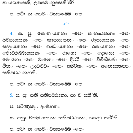
කායගතාසති
,
උපසමානුස‍්සතී
’
ති
?
ප
.
පටි
:
න
හෙවං
වත‍්තබ‍්බෙ
-
පෙ
-
406
4.
ස
.
පු
:
සොතායතනං
-
පෙ
-
ඝානායතනං
-
පෙ
-
ජිව‍්හායතනං
-
පෙ
-
කායායතනං
-
පෙ
-
රූපායතනං
-
පෙ
-
සද‍්දායතනං
-
පෙ
-
ගන්‍ධායතනං
-
පෙ
-
රසායතනං
-
පෙ
-
ඵොට‍්ඨබ‍්බායතනං
-
පෙ
-
රාගො
-
පෙ
-
දොසො
-
පෙ
-
මොහො
-
පෙ
-
මානො
-
පෙ
-
දිට‍්ඨි
-
පෙ
-
විචිකිච‍්ඡා
-
පෙ
-
ථිනං
-
පෙ
-
උද‍්ධච‍්චං
-
පෙ
-
අහිරිකං
-
පෙ
-
අනොත‍්තප‍්පං
සතිපට‍්ඨානන‍්ති
.
ප
.
පටි
:
න
හෙවං
වත‍්තබ‍්බෙ
-
පෙ
-
5.
ස
.
පු
:
සති
සතිපට‍්ඨානා
,
සා
ච
සතී
’
ති
.
ප
.
පටිඤ‍්ඤා
:
ආමන‍්තා
.
ස
.
අනු
:
චක‍්ඛායතනං
සතිපට‍්ඨානං
,
තඤ‍්ච
සතී
’
ති
.
ප
.
පටි
:
න
හෙවං
වත‍්තබ‍්බෙ
-
පෙ
-