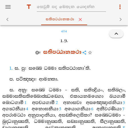
සතිපට‍්ඨානකථා
404
1. 9.
සතිපට‍්ඨානකථා
1.
ස
.
පු
:
සබ‍්බෙ
ධම‍්මා
සතිපට‍්ඨානා
’
ති
.
ප
.
පටිඤ‍්ඤා
:
ආමන‍්තා
.
ස
.
අනු
:
සබ‍්බෙ
ධම‍්මා
-
සති
,
සතින්‍ද්‍රියං
,
සතිබලං
,
සම‍්මාසතිසතිම‍්බොජ‍්ඣඞ‍්ගො
,
එකායනමග‍්ගො
ඛයගාමී
බොධගාමී
අපචයගාමී
අනාසවා
අසඤ‍්ඤොජනියා
1
2
3
අගන්‍ථනීයා
අනොඝනීයා
අයොගනීයා
අනීවරණියා
4
5
6
7
අපරාමට‍්ඨා
අනුපාදානියා
,
අසඞ‍්කිලෙසිකා
?
සබ‍්බෙධම‍්මා
-
බුද‍්ධානුස‍්සති
,
ධම‍්මානුස‍්සති
,
සඞ‍්ඝානුස‍්සති
,
සීලානුස‍්සති
,
චාගානුස‍්සති
,
දෙවතානුස‍්සති
,
ආනාපානසති
,
8