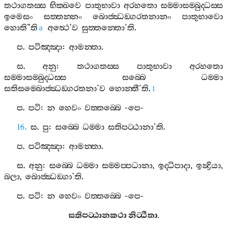
තථාගතස‍්ස
භික‍්ඛවෙ
පාතුභාවා
අරහතො
සම‍්මාසම‍්බුද‍්ධස‍්ස
ඉමෙසං
සත‍්තන‍්නං
බොජ‍්ඣඞ‍්ගරතනානං
පාතුභාවො
හොති
”
ති
අත්‍ථෙ
’
ව
සුත‍්තන‍්තො
’
ති
.
a
ප
.
පටිඤ‍්ඤා
:
ආමන‍්තා
.
ස
.
අනු
:
තථාගතස‍්ස
පාතුභාවා
අරහතො
සම‍්මාසම‍්බුද‍්ධස‍්ස
සබ‍්බෙ
ධම‍්මා
සතිසම‍්බොජ‍්ඣඞ‍්ගරතනා
’
ව
හොන‍්තී
’
ති
.
1
ප
.
පටි
:
න
හෙවං
වත‍්තබ‍්බෙ
-
පෙ
-
16.
ස
.
පු
:
සබ‍්බෙ
ධම‍්මා
සතිපට‍්ඨානා
’
ති
.
ප
.
පටිඤ‍්ඤා
:
ආමන‍්තා
.
ස
.
අනු
:
සබ‍්බෙ
ධම‍්මා
සම‍්මප‍්පධානා
,
ඉද‍්ධිපාදා
,
ඉන්‍ද්‍රියා
,
බලා
,
බොජ‍්ඣඞ‍්ගා
’
ති
.
ප
.
පටි
:
න
හෙවං
වත‍්තබ‍්බෙ
-
පෙ
-
සතිපට‍්ඨානකථා
නිට‍්ඨිතා
.