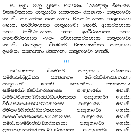
ස
.
අනු
:
නනු
වුත‍්තං
භගවතා
: “
රඤ‍්ඤො
භික‍්ඛවෙ
චක‍්කවත‍්තිස‍්ස
පාතුභාවා
සත‍්තන‍්නං
රතනානං
පාතුභාවො
හොති
.
කතමෙසං
සත‍්තන‍්නං
:
චක‍්කරතනස‍්ස
පාතුභාවො
හොති
,
හත්‍ථිරතනස‍්ස
පාතුභාවො
හොති
,
අස‍්සරතනස‍්ස
-
පෙ
-
මණිරතනස‍්ස
-
පෙ
-
ඉත්‍ථිරතනස‍්ස
-
පෙ
-
ගහපතිරතනස‍්ස
-
පෙ
-
පරිනායකරතනස‍්ස
පාතුභාවො
හොති
.
රඤ‍්ඤො
භික‍්ඛවෙ
චක‍්කවත‍්තිස‍්ස
පාතුභාවා
ඉමෙසං
සත‍්තන‍්නං
රතනානං
පාතුභාවො
හොති
.
412
තථාගතස‍්ස
භික‍්ඛවෙ
පාතුභාවා
අරහතො
සම‍්මාසම‍්බුද‍්ධස‍්ස
සත‍්තන‍්නං
බොජ‍්ඣඞ‍්ගරතනානං
පාතුභාවො
හොති
.
කතමෙසං
සත‍්තන‍්නං
:
සතිසම‍්බොජ‍්ඣඞ‍්ගරතනස‍්ස
පාතුභාවො
හොති
,
ධම‍්මවිචයසම‍්බොජ‍්ඣඞ‍්ගරතනස‍්ස
පාතුභාවො
හොති
,
විරියසම‍්බොජ‍්ඣඞ‍්ගරතනස‍්ස
පාතුභාවො
හොති
,
පීතිසම‍්බොජ‍්ඣඞ‍්ගරතනස‍්ස
පාතුභාවො
හොති
,
පස‍්සද‍්ධිසම‍්බොජ‍්ඣඞ‍්ගරතනස‍්ස
පාතුභාවො
හොති
,
සමාධිසම‍්බොජ‍්ඣඞ‍්ගරතනස‍්ස
පාතුභාවො
හොති
,
උපෙක‍්ඛාසම‍්බොජ‍්ඣඞ‍්ගරතනස‍්ස
පාතුභාවො
හොති
,