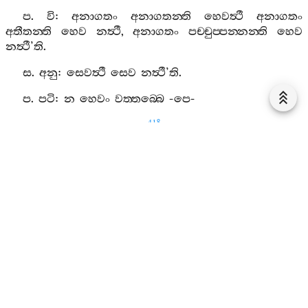
ප
.
වි
:
අනාගතං
අනාගතන‍්ති
හෙවත්‍ථී
අනාගතං
අතීතන‍්ති
හෙව
නත්‍ථී
,
අනාගතං
පච‍්චුප‍්පන‍්නන‍්ති
හෙව
නත්‍ථී
’
ති
.
ස
.
අනු
:
සෙවත්‍ථී
සෙව
නත්‍ථී
’
ති
.
ප
.
පටි
:
න
හෙවං
වත‍්තබ‍්බෙ
-
පෙ
-
418
10.
ස
.
පු
:
සෙවත්‍ථී
සෙව
නත්‍ථී
’
ති
.
ප
.
පටිඤ‍්ඤා
:
ආමන‍්තා
.
ස
.
අනු
:
අත්‍ථට‍්ඨො
නත්‍ථට‍්ඨො
,
නත්‍ථට‍්ඨො
අත්‍ථට‍්ඨො
-
පෙ
-
සමෙ
සමභාගෙ
තජ‍්ජාතෙ
’
ති
.
ප
.
පටි
:
න
හෙවං
වත‍්තබ‍්බෙ
-
පෙ
-
11.
ස
.
පු
:
පච‍්චුප‍්පන‍්නං
හෙවත්‍ථී
හෙව
නත්‍ථී
’
ති
.
ප
.
පටිඤ‍්ඤා
:
ආමන‍්තා
.