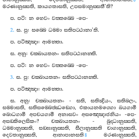
මරණානුස‍්සති
,
කායගතාසති
,
උපසමානුස‍්සතී
’
ති
?
ප
.
පටි
:
න
හෙවං
වත‍්තබ‍්බෙ
-
පෙ
-
2.
ස
.
පු
:
සබ‍්බෙ
ධම‍්මා
සතිපට‍්ඨානා
’
ති
.
ප
.
පටිඤ‍්ඤා
:
ආමන‍්තා
.
ස
.
අනු
:
චක‍්ඛායතනං
සතිපට‍්ඨානන‍්ති
.
ප
.
පටි
:
න
හෙවං
වත‍්තබ‍්බෙ
-
පෙ
-
3.
ස
.
පු
:
චක‍්ඛායතනං
සතිපට‍්ඨානන‍්ති
.
ප
.
පටිඤ‍්ඤා
:
ආමන‍්තා
.
ස
.
අනු
:
චක‍්ඛායතනං
-
සති
,
සතින්‍ද්‍රියං
,
සතිබලං
,
සම‍්මාසති
,
සතිසම‍්බෙජ‍්ඣඞ‍්ගො
,
එකායනමග‍්ගො
ඛයගාමී
බොධගාමී
අපචයගාමී
අනාසවං
අසඤ‍්ඤොජනියං
-
පෙ
-
අසඞ‍්කිලෙසිකං
?
චක‍්ඛායතනං
-
බුද‍්ධානුස‍්සති
,
ධම‍්මානුස‍්සති
,
සඞ‍්ඝානුස‍්සති
,
සීලානුස‍්සති
චාගානුස‍්සති
,
දෙවතානුස‍්සති
,
ආනාපානසති
මරණානුස‍්සති
,
8