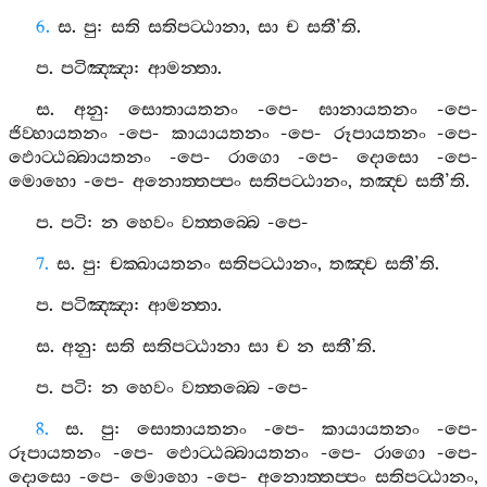
6.
ස
.
පු
:
සති
සතිපට‍්ඨානා
,
සා
ච
සතී
’
ති
.
ප
.
පටිඤ‍්ඤා
:
ආමන‍්තා
.
ස
.
අනු
:
සොතායතනං
-
පෙ
-
ඝානායතනං
-
පෙ
-
ජිව‍්හායතනං
-
පෙ
-
කායායතනං
-
පෙ
-
රූපායතනං
-
පෙ
-
ඵොට‍්ඨබ‍්බායතනං
-
පෙ
-
රාගො
-
පෙ
-
දොසො
-
පෙ
-
මොහො
-
පෙ
-
අනොත‍්තප‍්පං
සතිපට‍්ඨානං
,
තඤ‍්ච
සතී
’
ති
.
ප
.
පටි
:
න
හෙවං
වත‍්තබ‍්බෙ
-
පෙ
-
7.
ස
.
පු
:
චක‍්ඛායතනං
සතිපට‍්ඨානං
,
තඤ‍්ච
සතී
’
ති
.
ප
.
පටිඤ‍්ඤා
:
ආමන‍්තා
.
ස
.
අනු
:
සති
සතිපට‍්ඨානා
සා
ච
න
සතී
’
ති
.
ප
.
පටි
:
න
හෙවං
වත‍්තබ‍්බෙ
-
පෙ
-
8.
ස
.
පු
:
සොතායතනං
-
පෙ
-
කායායතනං
-
පෙ
-
රූපායතනං
-
පෙ
-
ඵොට‍්ඨබ‍්බායතනං
-
පෙ
-
රාගො
-
පෙ
-
දොසො
-
පෙ
-
මොහො
-
පෙ
-
අනොත‍්තප‍්පං
සතිපට‍්ඨානං
,