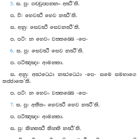
5.
ස
.
පු
:
පච‍්චුප‍්පන‍්නං
අත්‍ථී
’
ති
.
ප
.
වි
:
හෙවත්‍ථී
හෙව
නත්‍ථී
’
ති
.
ස
.
අනු
:
සෙවත්‍ථී
සෙවනත්‍ථී
’
ති
.
ප
.
පටි
:
න
හෙවං
වත‍්තබ‍්බෙ
-
පෙ
-
6.
ස
.
පු
:
සෙවත්‍ථී
සෙව
නත්‍ථී
’
ති
.
ප
.
පටිඤ‍්ඤා
:
ආමන‍්තා
.
ස
.
අනු
:
අත්‍ථට‍්ඨො
නත්‍ථට‍්ඨො
-
පෙ
-
සමෙ
සමභාගෙ
තජ‍්ජාතෙ
’
ති
.
ප
.
පටි
:
න
හෙවං
වත‍්තබ‍්බෙ
-
පෙ
-
7.
ස
.
පු
:
අතීතං
හෙවත්‍ථී
හෙව
නත්‍ථී
’
ති
.
ප
.
පටිඤ‍්ඤා
:
ආමන‍්තා
.
ස
.
පු
:
කින‍්තත්‍ථී
කින‍්ති
නත්‍ථී
’
ති
.