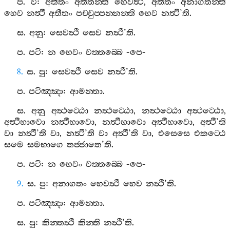
ප
.
වි
:
අතීතං
අතීතන‍්ති
හෙවත්‍ථී
,
අතීතං
අනාගතන‍්ති
හෙව
නත්‍ථී
අතීතං
පච‍්චුප‍්පන‍්නන‍්ති
හෙව
නත්‍ථී
’
ති
.
ස
.
අනු
:
සෙවත්‍ථී
සෙව
නත්‍ථී
’
ති
.
ප
.
පටි
:
න
හෙවං
වත‍්තබ‍්බෙ
-
පෙ
-
8.
ස
.
පු
:
සෙවත්‍ථී
සෙව
නත්‍ථී
’
ති
.
ප
.
පටිඤ‍්ඤා
:
ආමන‍්තා
.
ස
.
අනු
අත්‍ථට‍්ඨො
නත්‍ථට‍්ඨො
,
නත්‍ථට‍්ඨො
අත්‍ථට‍්ඨො
,
අත්‍ථීභාවො
නත්‍ථීභාවො
,
නත්‍ථීභාවො
අත්‍ථීභාවො
,
අත්‍ථී
’
ති
වා
නත්‍ථී
’
ති
වා
,
නත්‍ථී
’
ති
වා
අත්‍ථී
’
ති
වා
,
එසෙසෙ
එකට‍්ඨෙ
සමෙ
සමභාගෙ
තජ‍්ජාතෙ
’
ති
.
ප
.
පටි
:
න
හෙවං
වත‍්තබ‍්බෙ
-
පෙ
-
9.
ස
.
පු
:
අනාගතං
හෙවත්‍ථී
හෙව
නත්‍ථී
’
ති
.
ප
.
පටිඤ‍්ඤා
:
ආමන‍්තා
.
ස
.
පු
:
කින‍්තත්‍ථී
කින‍්ති
නත්‍ථී
’
ති
.