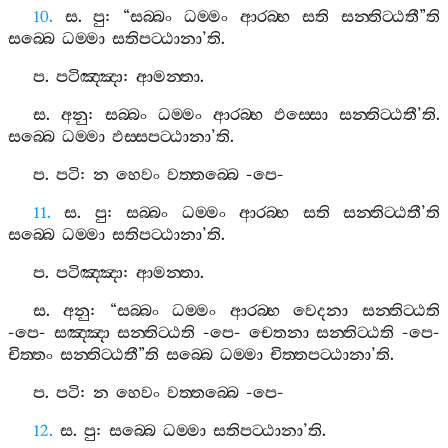
10.
ස
.
පු
: “
සබ‍්බං
ධම‍්මං
ආරබ‍්භ
සති
සන‍්තිට‍්ඨතී
”
ති
සබ‍්බෙ
ධම‍්මා
සතිපට‍්ඨානා
’
ති
.
ප
.
පටිඤ‍්ඤා
:
ආමන‍්තා
.
ස
.
අනු
:
සබ‍්බං
ධම‍්මං
ආරබ‍්භ
ඵස‍්සො
සන‍්තිට‍්ඨතී
’
ති
.
සබ‍්බෙ
ධම‍්මා
ඵස‍්සපට‍්ඨානා
’
ති
.
ප
.
පටි
:
න
හෙවං
වත‍්තබ‍්බෙ
-
පෙ
-
11.
ස
.
පු
:
සබ‍්බං
ධම‍්මං
ආරබ‍්භ
සති
සන‍්තිට‍්ඨතී
’
ති
සබ‍්බෙ
ධම‍්මා
සතිපට‍්ඨානා
’
ති
.
ප
.
පටිඤ‍්ඤා
:
ආමන‍්තා
.
ස
.
අනු
: “
සබ‍්බං
ධම‍්මං
ආරබ‍්භ
වෙදනා
සන‍්තිට‍්ඨති
-
පෙ
-
සඤ‍්ඤා
සන‍්තිට‍්ඨති
-
පෙ
-
චෙතනා
සන‍්තිට‍්ඨති
-
පෙ
-
චිත‍්තං
සන‍්තිට‍්ඨතී
”
ති
සබ‍්බෙ
ධම‍්මා
චිත‍්තපට‍්ඨානා
’
ති
.
ප
.
පටි
:
න
හෙවං
වත‍්තබ‍්බෙ
-
පෙ
-
12.
ස
.
පු
:
සබ‍්බෙ
ධම‍්මා
සතිපට‍්ඨානා
’
ති
.