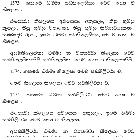
1573.
කතමෙ
ධම‍්මා
සඞ‍්කිලෙසිකා
චෙව
නො
ච
කිලෙසා
:
ඨපෙත්‍වා
කිලෙසෙ
අවසෙසං
අකුසලං
,
තීසු
භූමිසු
කුසලං
,
තීසු
භූමිසු
විපාකො
,
තීසු
භූමිසු
කිරියාව්‍යාකතං
,
සබ‍්බඤ‍්ච
රූපං
,
ඉමෙ
ධම‍්මා
සඞ‍්කිලෙසිකා
,
චෙ
ව
නො
ච
කිලෙසා
.
අසඞ‍්කිලෙසිකා
ධම‍්මා
න
වත‍්තබ‍්බා
කිලෙසා
චෙව
සඞ‍්කිලෙසිකාතිපි
සඞ‍්කිලෙසිකා
චෙව
නො
ච
කිලෙසාතිපි
.
1574.
කතමෙ
ධම‍්මා
කිලෙසා
චෙව
සඞ‍්කිලිට‍්ඨා
ච
:
තෙව
කිලෙසා
කිලෙසා
චෙව
සඞ‍්කිලිට‍්ඨා
ච
.
1575.
කතමෙ
ධම‍්මා
සඞ‍්කිලිට‍්ඨා
චෙව
නො
ච
කිලෙසා
:
ඨපෙත්‍වා
කිලෙසෙ
අවසෙසං
අකුසලං
,
ඉමෙ
ධම‍්මා
සඞ‍්කිලිට‍්ඨා
චෙව
නො
ච
කිලෙසා
.
අසඞ‍්කිලිට‍්ඨා
ධම‍්මා
න
වත‍්තබ‍්බා
කිලෙසා
චෙව