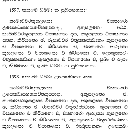
1597.
කතමෙ
ධම‍්මා
න
සුඛසහගතා
:
කාමාවචරකුසලතො
චත‍්තාරො
උපෙක‍්ඛාසහගතචිත‍්තුප‍්පාදා
,
අකුසලතො
අට‍්ඨ
,
කාමාවචරකුසලස‍්ස
විපාකතො
දස
,
අකුසලස‍්ස
විපාකතො
සත‍්ත
,
කිරියතො
ඡ
,
රූපාවචර
චතුක‍්කජ‍්ඣානං
කුසලතො
ච
විපාකතො
ච
කිරියතො
ච
,
චත‍්තාරො
ආරුප‍්පා
කුසලතො
ච
විපාකතො
ච
කිරියතො
ච
,
ලොකුත‍්තරං
චතුක‍්කජ‍්ඣානං
කුසලතො
ච
විපාකතො
ච
,
සුඛං
ච
රූපං
ච
,
නිබ‍්බානං
ච
,
ඉමෙ
ධම‍්මා
න
සුඛසහගතා
.
1598.
කතමෙ
ධම‍්මා
උපෙක‍්ඛාසහගතා
:
කාමාවචරකුසලතො
චත‍්තාරො
උපෙක‍්ඛාසහගතචිත‍්තුප‍්පාදා
,
අකුසලතො
ඡ
,
කාමාවචරකුසලස‍්ස
විපාකතො
දස
,
අකුසලස‍්ස
විපාකතො
ඡ
,
කිරියතො
ඡ
,
රූපාවචර
චතුත්‍ථජ‍්ඣානං
කුසලතො
ච
විපාකතො
ච
කිරියතො
ච
,
චත‍්තාරො
ආරුප‍්පා
කුසලතො
ච
විපාකතො
ච
කිරියතො
ච
,
ලොකුත‍්තරං
චතුත්‍ථජ‍්ඣානං
කුසලතො
ච
විපාකතො
ච
,
එත්‍ථුප‍්පන‍්නං
උපෙක‍්ඛං