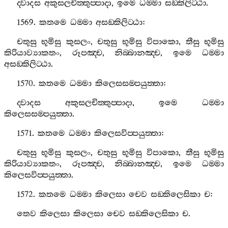
ද‍්වාදස
අකුසලචිත‍්තුප‍්පාදා
,
ඉමෙ
ධම‍්මා
සඞ‍්කිලිට‍්ඨා
.
1569.
කතමෙ
ධම‍්මා
අසඞ‍්කිලිට‍්ඨා
:
චතුසු
භූමිසු
කුසලං
,
චතුසු
භූමිසු
විපාකො
,
තීසු
භූමිසු
කිරියාව්‍යාකතං
,
රූපඤ‍්ච
,
නිබ‍්බානඤ‍්ච
,
ඉමෙ
ධම‍්මා
අසඞ‍්කිලිට‍්ඨා
.
1570.
කතමෙ
ධම‍්මා
කිලෙසසම‍්පයුත‍්තා
:
ද‍්වාදස
අකුසලචිත‍්තුප‍්පාදා
,
ඉමෙ
ධම‍්මා
කිලෙසසම‍්පයුත‍්තා
.
1571.
කතමෙ
ධම‍්මා
කිලෙසවිප‍්පයුත‍්තා
:
චතුසු
භූමිසු
කුසලං
,
චතුසු
භූමිසු
විපාකො
,
තීසු
භූමිසු
කිරියාව්‍යාකතං
,
රූපඤ‍්ච
,
නිබ‍්බානඤ‍්ච
,
ඉමෙ
ධම‍්මා
කිලෙසවිප‍්පයුත‍්තා
.
1572.
කතමෙ
ධම‍්මා
කිලෙසා
චෙව
සඞ‍්කිලෙසිකා
ච
:
තෙව
කිලෙසා
කිලෙසා
චෙව
සඞ‍්කිලෙසිකා
ච
.