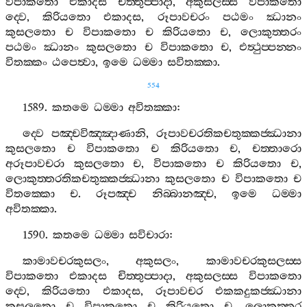
විපාකතො
එකාදස
චිත‍්තුප‍්පාදා
,
අකුසලස‍්ස
විපාකතො
ද‍්වෙ
,
කිරියතො
එකාදස
,
රූපාවචරං
පඨමං
ඣානං
කුසලතො
ච
විපාකතො
ච
කිරියතො
ච
,
ලොකුත‍්තරං
පඨමං
ඣානං
කුසලතො
ච
විපාකතො
ච
,
එත්‍ථුප‍්පන‍්නං
විතක‍්කං
ඨපෙත්‍වා
,
ඉමෙ
ධම‍්මා
සවිතක‍්කා
.
554
1589.
කතමෙ
ධම‍්මා
අවිතක‍්කා
:
ද‍්වෙ
පඤ‍්චවිඤ‍්ඤාණානි
,
රූපාවචරතිකචතුක‍්කජ‍්ඣානා
කුසලතො
ච
විපාකතො
ච
කිරියතො
ච
,
චත‍්තාරො
අරූපාවචරා
කුසලතො
ච
,
විපාකතො
ච
කිරියතො
ච
,
ලොකුත‍්තරතිකචතුක‍්කජ‍්ඣානා
කුසලතො
ච
විපාකතො
ච
විතක‍්කො
ච
.
රූපඤ‍්ච
නිබ‍්බානඤ‍්ච
,
ඉමෙ
ධම‍්මා
අවිතක‍්කා
.
1590.
කතමෙ
ධම‍්මා
සවිචාරා
:
කාමාවචරකුසලං
,
අකුසලං
,
කාමාවචරකුසලස‍්ස
විපාකතො
එකාදස
චිත‍්තුප‍්පාදා
,
අකුසලස‍්ස
විපාකතො
ද‍්වෙ
,
කිරියතො
එකාදස
,
රූපාවචර
එකකදුකජ‍්ඣානා
කුසලතො
ච
විපාකතො
ච
කිරියතො
ච
,
ලොකුත‍්තර