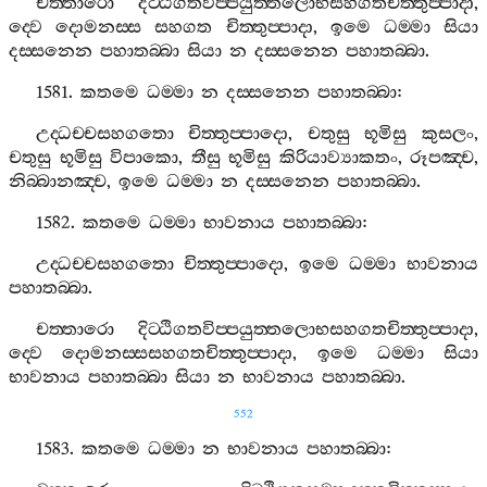
චත‍්තාරො
දිට‍්ඨිගතවිප‍්පයුත‍්තලොභසහගතචිත‍්තුප‍්පාදා
,
ද‍්වෙ
දොමනස‍්ස
සහගත
චිත‍්තුප‍්පාදා
,
ඉමෙ
ධම‍්මා
සියා
දස‍්සනෙන
පහාතබ‍්බා
සියා
න
දස‍්සනෙන
පහාතබ‍්බා
.
1581.
කතමෙ
ධම‍්මා
න
දස‍්සනෙන
පහාතබ‍්බා
:
උද‍්ධච‍්චසහගතො
චිත‍්තුප‍්පාදො
,
චතුසු
භූමිසු
කුසලං
,
චතුසු
භූමිසු
විපාකො
,
තීසු
භූමිසු
කිරියාව්‍යාකතං
,
රූපඤ‍්ච
,
නිබ‍්බානඤ‍්ච
,
ඉමෙ
ධම‍්මා
න
දස‍්සනෙන
පහාතබ‍්බා
.
1582.
කතමෙ
ධම‍්මා
භාවනාය
පහාතබ‍්බා
:
උද‍්ධච‍්චසහගතො
චිත‍්තුප‍්පාදො
,
ඉමෙ
ධම‍්මා
භාවනාය
පහාතබ‍්බා
.
චත‍්තාරො
දිට‍්ඨිගතවිප‍්පයුත‍්තලොභසහගතචිත‍්තුප‍්පාදා
,
ද‍්වෙ
දොමනස‍්සසහගතචිත‍්තුප‍්පාදා
,
ඉමෙ
ධම‍්මා
සියා
භාවනාය
පහාතබ‍්බා
සියා
න
භාවනාය
පහාතබ‍්බා
.
552
1583.
කතමෙ
ධම‍්මා
න
භාවනාය
පහාතබ‍්බා
: