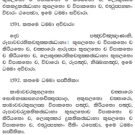
එකකදුකජ‍්ඣානා
කුසලතො
ච
විපාකතො
ච
,
එත්‍ථුප‍්පන‍්නං
විචාරං
ඨපෙත්‍වා
,
ඉමෙ
ධම‍්මා
සවිචාරා
.
1591.
කතමෙ
ධම‍්මා
අවිචාරා
:
ද‍්වෙ
පඤ‍්චවිඤ‍්ඤාණානි
,
රූපාවචරතිකචතුක‍්කජ‍්ඣානා
කුසලතො
ච
විපාකතො
ච
1
කිරියතො
ච
,
චත‍්තාරො
ආරුප‍්පා
කුසලතො
ච
විපාකතො
ච
කිරියතො
ච
,
ලොකුත‍්තරතිකචතුක‍්කජ‍්ඣානා
කුසලතො
ච
විපාකතො
ච
,
විචාරො
ච
,
රූපඤ‍්ච
,
නිබ‍්බානඤ‍්ච
,
ඉමෙ
ධම‍්මා
අවිචාරා
.
1592.
කතමෙ
ධම‍්මා
සප‍්පීතිකා
:
කාමාවචරකුසලතො
චත‍්තාරො
සොමනස‍්සසහගතචිත‍්තුප‍්පාදා
,
අකුසලතො
චත‍්තාරො
,
කාමාවචරකුසලස‍්ස
විපාකතො
පඤ‍්ච
,
කිරියතො
පඤ‍්ච
,
රූපාවචරදුකතිකජ‍්ඣානා
කුසලතොච
විපාකතො
ච
කිරියතො
ච
,
ලොකුත‍්තර
දුකතිකජ‍්ඣානා
කුසලතො
ච
විපාකතො
ච
,
එත්‍ථුප‍්පන‍්නං
පීතිං
ඨපෙත්‍වා
,
ඉමෙ
ධම‍්මා
සප‍්පීතිකා
.