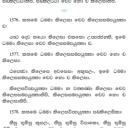
සඞ‍්කිලිට‍්ඨාතිපි
,
සඞ‍්කිලිට‍්ඨා
චෙව
නො
ච
කිලෙසාතිපි
.
550
1576.
කතමෙ
ධම‍්මා
කිලෙසා
චෙව
කිලෙසසම‍්පයුත‍්තා
ච
:
යත්‍ථ
ද‍්වෙ
තයො
කිලෙසා
එකතො
උප‍්පජ‍්ජන‍්ති
,
ඉමෙ
ධම‍්මා
කිලෙසා
චෙව
කිලෙසසම‍්පයුත‍්තා
ච
.
1577.
කතමෙ
ධම‍්මා
කිලෙසසම‍්පයුත‍්තා
චෙව
නො
ච
කිලෙසා
:
ඨපෙත්‍වා
කිලෙසෙ
අවසෙසං
අකුසලං
,
ඉමෙ
ධම‍්මා
කිලෙසසම‍්පයුත‍්තා
චෙව
නො
ච
කිලෙසා
.
කිලෙසවිප‍්පයුත‍්තා
ධම‍්මා
න
වත‍්තබ‍්බා
කිලෙසා
චෙව
කිලෙසසම‍්පයුත‍්තාතිපි
,
කිලෙසසම‍්පයුත‍්තා
චෙව
නො
ච
කිලෙසාතිපි
.
1578.
කතමෙ
ධම‍්මා
කිලෙසවිප‍්පයුත‍්තා
සඞ‍්කිලෙසිකා
:
තීසු
භූමිසු
කුසලං
,
තීසු
භූමිසු
විපාකො
,
තීසු
භූමිසු