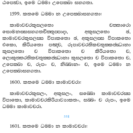
ඨපෙත්‍වා
,
ඉමෙ
ධම‍්මා
උපෙක‍්ඛා
සහගතා
.
1599.
කතමෙ
ධම‍්මා
න
උපෙක‍්ඛාසහගතා
:
කාමාවචරකුසලතො
චත‍්තාරො
සොමනස‍්සසහගතචිත‍්තුප‍්පාදා
,
අකුසලතො
ඡ
,
කාමාවචරකුසලස‍්ස
විපාකතො
ඡ
,
අකුසලස‍්ස
විපාකතො
එකො
,
කිරියතො
පඤ‍්ච
,
රූපාවචරතිකචතුක‍්කජ‍්ඣානා
කුසලතො
ච
විපාකතො
ච
කිරියතො
ච
,
ලොකුත‍්තරතිකචතුක‍්කජ‍්ඣානා
කුසලතො
ච
විපාකතො
ච
,
උපෙක‍්ඛා
ච
,
රූපං
ච
,
නිබ‍්බානං
ච
,
ඉමෙ
ධම‍්මා
න
උපෙක‍්ඛාසහගතා
.
1600.
කතමෙ
ධම‍්මා
කාමාවචරා
:
කාමාවචරකුසලං
,
අකුසලං
,
සබ‍්බො
කාමාවචරස‍්ස
විපාකො
,
කාමාවචරකිරියාව්‍යාකතං
,
සබ‍්බං
ච
රූපං
,
ඉමෙ
ධම‍්මා
කාමාවචරා
.
558
1601.
කතමෙ
ධම‍්මා
න
කාමාවචරා
: