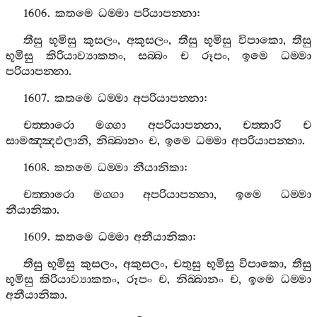
1606.
කතමෙ
ධම‍්මා
පරියාපන‍්නා
:
තීසු
භූමිසු
කුසලං
,
අකුසලං
,
තීසු
භූමිසු
විපාකො
,
තීසු
භූමිසු
කිරියාව්‍යාකතං
,
සබ‍්බං
ච
රූපං
,
ඉමෙ
ධම‍්මා
පරියාපන‍්නා
.
1607.
කතමෙ
ධම‍්මා
අපරියාපන‍්නා
:
චත‍්තාරො
මග‍්ගා
අපරියාපන‍්නා
,
චත‍්තාරි
ච
සාමඤ‍්ඤඵලානි
,
නිබ‍්බානං
ච
,
ඉමෙ
ධම‍්මා
අපරියාපන‍්නා
.
1608.
කතමෙ
ධම‍්මා
නීයානිකා
:
චත‍්තාරො
මග‍්ගා
අපරියාපන‍්නා
,
ඉමෙ
ධම‍්මා
නීයානිකා
.
1609.
කතමෙ
ධම‍්මා
අනීයානිකා
:
තීසු
භූමිසු
කුසලං
,
අකුසලං
,
චතුසු
භූමිසු
විපාකො
,
තීසු
භූමිසු
කිරියාව්‍යාකතං
,
රූපං
ච
,
නිබ‍්බානං
ච
,
ඉමෙ
ධම‍්මා
අනීයානිකා
.