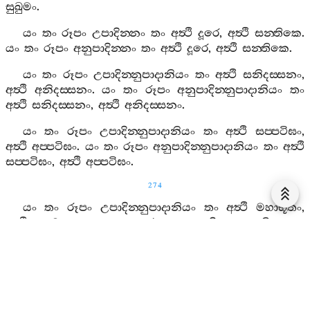
සුඛුමං
.
යං
තං
රූපං
උපාදින‍්නං
තං
අත්‍ථි
දූරෙ
,
අත්‍ථි
සන‍්තිකෙ
.
යං
තං
රූපං
අනුපාදින‍්නං
තං
අත්‍ථි
දූරෙ
,
අත්‍ථි
සන‍්තිකෙ
.
යං
තං
රූපං
උපාදින‍්නුපාදානියං
තං
අත්‍ථි
සනිදස‍්සනං
,
අත්‍ථි
අනිදස‍්සනං
.
යං
තං
රූපං
අනුපාදින‍්නුපාදානියං
තං
අත්‍ථි
සනිදස‍්සනං
,
අත්‍ථි
අනිදස‍්සනං
.
යං
තං
රූපං
උපාදින‍්නුපාදානියං
තං
අත්‍ථි
සප‍්පටිඝං
,
අත්‍ථි
අප‍්පටිඝං
.
යං
තං
රූපං
අනුපාදින‍්නුපාදානියං
තං
අත්‍ථි
සප‍්පටිඝං
,
අත්‍ථි
අප‍්පටිඝං
.
274
යං
තං
රූපං
උපාදින‍්නුපාදානියං
තං
අත්‍ථි
මහාභූතං
,
අත්‍ථි
න
මහාභූතං
.
යං
තං
රූපං
අනුපාදින‍්නුපාදානියං
තං
අත්‍ථි
මහාභූතං
,
අත්‍ථි
න
මහාභූතං
.
යං
තං
රූපං
උපාදින‍්නුපාදානියං
තං
අත්‍ථි
ඔළාරිකං
,
අත්‍ථි
සුඛුමං
.
යං
තං
රූපං
අනුපාදින‍්නුපාදානියං
තං
අත්‍ථි
ඔළාරිකං
,
අත්‍ථි
සුඛුමං
.