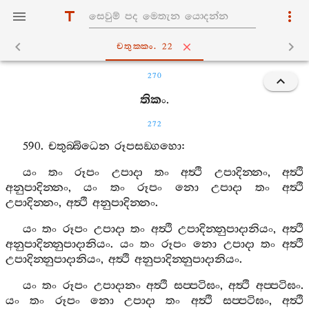
චතුක‍්කං. 22
270
තිකං
.
272
590.
චතුබ‍්බිධෙන
රූපසඞ‍්ගහො
:
යං
තං
රූපං
උපාදා
තං
අත්‍ථි
උපාදින‍්නං
,
අත්‍ථි
අනුපාදින‍්නං
,
යං
තං
රූපං
නො
උපාදා
තං
අත්‍ථි
උපාදින‍්නං
,
අත්‍ථි
අනුපාදින‍්නං
.
යං
තං
රූපං
උපාදා
තං
අත්‍ථි
උපාදින‍්නුපාදානියං
,
අත්‍ථි
අනුපාදින‍්නුපාදානියං
.
යං
තං
රූපං
නො
උපාදා
තං
අත්‍ථි
උපාදින‍්නුපාදානියං
,
අත්‍ථි
අනුපාදින‍්නුපාදානියං
.
යං
තං
රූපං
උපාදානං
අත්‍ථි
සප‍්පටිඝං
,
අත්‍ථි
අප‍්පටිඝං
.
යං
තං
රූපං
නො
උපාදා
තං
අත්‍ථි
සප‍්පටිඝං
,
අත්‍ථි