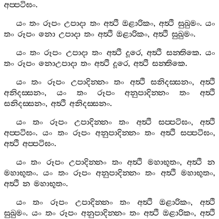
අප‍්පටිඝං
.
යං
තං
රූපං
උපාදා
තං
අත්‍ථි
ඔළාරිකං
,
අත්‍ථි
සුඛුමං
.
යං
තං
රූපං
නො
උපාදා
තං
අත්‍ථි
ඔළාරිකං
,
අත්‍ථි
සුඛුමං
.
යං
තං
රූපං
උපාදා
තං
අත්‍ථි
දූරෙ
,
අත්‍ථි
සන‍්තිකෙ
.
යං
තං
රූපං
නොඋපාදා
තං
අත්‍ථි
දූරෙ
,
අත්‍ථි
සන‍්තිකෙ
.
යං
තං
රූපං
උපාදින‍්නං
තං
අත්‍ථි
සනිදස‍්සනං
,
අත්‍ථි
අනිදස‍්සනං
,
යං
තං
රූපං
අනුපාදින‍්නං
තං
අත්‍ථි
සනිදස‍්සනං
,
අත්‍ථි
අනිදස‍්සනං
.
යං
තං
රූපං
උපාදින‍්නං
තං
අත්‍ථි
සප‍්පටිඝං
,
අත්‍ථි
අප‍්පටිඝං
.
යං
තං
රූපං
අනුපාදින‍්නං
තං
අත්‍ථි
සප‍්පටිඝං
,
අත්‍ථි
අප‍්පටිඝං
.
යං
තං
රූපං
උපාදින‍්නං
තං
අත්‍ථි
මහාභූතං
,
අත්‍ථි
න
මහාභූතං
.
යං
තං
රූපං
අනුපාදින‍්නං
තං
අත්‍ථි
මහාභූතං
,
අත්‍ථි
න
මහාභූතං
.
යං
තං
රූපං
උපාදින‍්නං
තං
අත්‍ථි
ඔළාරිකං
,
අත්‍ථි
සුඛුමං
.
යං
තං
රූපං
අනුපාදින‍්නං
තං
අත්‍ථි
ඔළාරිකං
,
අත්‍ථි