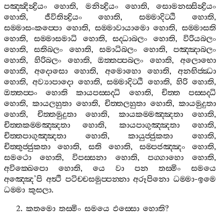
පඤ‍්ඤින්‍ද්‍රියං
හොති
,
මනින්‍ද්‍රියං
හොති
,
සොමනස‍්සින්‍ද්‍රියං
හොති
,
ජීවිතින්‍ද්‍රියං
හොති
,
සම‍්මාදිට‍්ඨි
හොති
,
සම‍්මාසංකප‍්පො
හොති
,
සම‍්මාවායාමො
හොති
,
සම‍්මාසති
හොති
,
සම‍්මාසමාධි
හොති
,
සද‍්ධාබලං
හොති
,
විරියබලං
හොති
,
සතිබලං
හොති
,
සමාධිබලං
හොති
,
පඤ‍්ඤාබලං
හොති
,
හිරිබලං
හොති
,
ඔත‍්තප‍්පබලං
හොති
,
අලොභො
හොති
,
අදොසො
හොති
,
අමොහො
හොති
,
අනභිජ‍්ඣා
හොති
,
අව්‍යාපාදො
හොති
,
සම‍්මාදිට‍්ඨි
හොති
,
හිරි
හොති
,
ඔත‍්තප‍්පං
හොති
කායපස‍්සද‍්ධි
හොති
,
චිත‍්ත
පස‍්සද‍්ධි
හොති
,
කායලහුතා
හොති
,
චිත‍්තලහුතා
හොති
,
කායමුදුතා
හොති
,
චිත‍්තමුදුතා
හොති
,
කායකම‍්මඤ‍්ඤතා
හොති
,
චිත‍්තකම‍්මඤ‍්ඤතා
හොති
,
කායපාගුඤ‍්ඤතා
හොති
,
චිත‍්තපාගුඤ‍්ඤතා
හොති
,
කායුජ‍්ජුකතා
හොති
,
චිත‍්තුජ‍්ජුකතා
හොති
,
සති
හොති
,
සම‍්පජඤ‍්ඤං
හොති
,
සමථො
හොති
,
විපස‍්සනා
හොති
,
පග‍්ගාහො
හොති
,
අවික‍්ඛෙපො
හොති
,
යෙ
වා
පන
තස‍්මිං
සමයෙ
අඤ‍්ඤෙ
’
පි
අත්‍ථි
පටිච‍්චසමුප‍්පන‍්නා
අරූපිනො
ධම‍්මා
-
ඉමෙ
ධම‍්මා
කුසලා
.
2.
කතමො
තස‍්මිං
සමයෙ
ඵස‍්සො
හොති
?