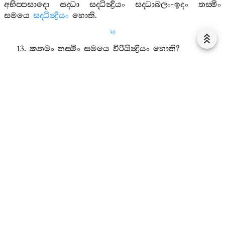
අභිප‍්පසාදො
සද‍්ධා
සද‍්ධින්‍ද්‍රියං
සද‍්ධාබලං
-
ඉදං
තස‍්මිං
සමයෙ
සද‍්ධින්‍ද්‍රියං
හොති
.
30
13.
කතමං
තස‍්මිං
සමයෙ
විරියින්‍ද්‍රියං
හොති
?
යො
තස‍්මිං
සමයෙ
චෙතසිකො
විරියාරම‍්භො
නික‍්කමො
පරක‍්කමො
උය්‍යාමො
වායාමො
උස‍්සාහො
1
උස‍්සොළ‍්හි
ථාමො
ධිති
අසිථිලපරක‍්කමතා
අනික‍්ඛිත‍්තඡන්‍දතා
අනික‍්ඛිත‍්තධුරතා
ධුරසම‍්පග‍්ගාහො
විරියං
විරින්‍ද්‍රියං
විරියබලං
සම‍්මාවායාමො
-
ඉදං
තස‍්මිං
සමයෙ
විරියින්‍ද්‍රියං
හොති
.
14.
කතමං
තස‍්මිං
සමයෙ
සතින්‍ද්‍රියං
හොති
?
යා
තස‍්මිං
සමයෙ
සති
අනුස‍්සති
පටිස‍්සති
සති
සරණතා
ධාරණතා
අපිලාපනතා
අසම‍්මුස‍්සනතා
සති
සතින්‍ද්‍රියං
සතිබලං
සම‍්මාසති
-
ඉදං
තස‍්මිං
සමයෙ
සතින්‍ද්‍රියං
හොති
.
15.
කතමං
තස‍්මිං
සමයෙ
සමාධින්‍ද්‍රියං
හොති
?
යා
තස‍්මිං
සමයෙ
චිත‍්තස‍්ස
ඨිති
සණ‍්ඨිති
අවට‍්ඨිති