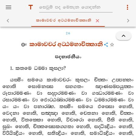
කාමාවචර අට‍්ඨමහාචිත‍්තානි
26
කාමාවචර
අට‍්ඨමහාචිත‍්තානි
පදභාජනීයං
1.
කතමෙ
ධම‍්මා
කුසලා
?
යස‍්මිං
සමයෙ
කාමාවචරං
කුසලං
චිත‍්තං
උප‍්පන‍්නං
හොති
සොමනස‍්ස
සහගතං
ඤාණසම‍්පයුත‍්තං
රූපාරම‍්මණං
වා
සද‍්දාරම‍්මණං
වා
ගන්‍ධාරම‍්මණං
වා
රසාරම‍්මණං
වා
ඵොට‍්ඨබ‍්බාරම‍්මණං
වා
ධම‍්මාරම‍්මණං
වා
යං
යං
වා
පනාරබ‍්භ
.
තස‍්මිං
සමයෙ
ඵස‍්සො
හොති
,
වෙදනා
හොති
,
සඤ‍්ඤා
හොති
,
චෙතනා
හොති
,
චිත‍්තං
හොති
,
විතක‍්කො
හොති
,
විචාරො
හොති
,
පීති
හොති
,
සුඛං
හොති
,
චිත‍්තස‍්සෙකග‍්ගතා
හොති
,
සද‍්ධින්‍ද්‍රියං
හොති
,
විරියින්‍ද්‍රියං
හොති
,
සතින්‍ද්‍රියං
හොති
,
සමාධින්‍ද්‍රියං
හොති
,