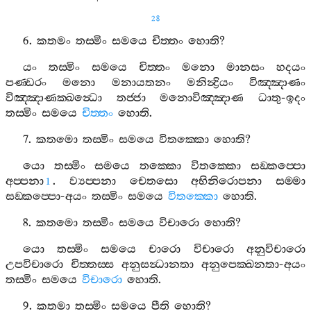
28
6.
කතමං
තස‍්මිං
සමයෙ
චිත‍්තං
හොති
?
යං
තස‍්මිං
සමයෙ
චිත‍්තං
මනො
මානසං
හදයං
පණ‍්ඩරං
මනො
මනායතනං
මනින්‍ද්‍රියං
විඤ‍්ඤාණං
විඤ‍්ඤාණක‍්ඛන්‍ධො
තජ‍්ජා
මනොවිඤ‍්ඤාණ
ධාතු
-
ඉදං
තස‍්මිං
සමයෙ
චිත‍්තං
හොති
.
7.
කතමො
තස‍්මිං
සමයෙ
විතක‍්කො
හොති
?
යො
තස‍්මිං
සමයෙ
තක‍්කො
විතක‍්කො
සඞ‍්කප‍්පො
අප‍්පනා
.
ව්‍යප‍්පනා
චෙතසො
අභිනිරොපනා
සම‍්මා
1
සඞ‍්කප‍්පො
-
අයං
තස‍්මිං
සමයෙ
විතක‍්කො
හොති
.
8.
කතමො
තස‍්මිං
සමයෙ
විචාරො
හොති
?
යො
තස‍්මිං
සමයෙ
චාරො
විචාරො
අනුවිචාරො
උපවිචාරො
චිත‍්තස‍්ස
අනුසන්‍ධානතා
අනුපෙක‍්ඛනතා
-
අයං
තස‍්මිං
සමයෙ
විචාරො
හොති
.
9.
කතමා
තස‍්මිං
සමයෙ
පීති
හොති
?