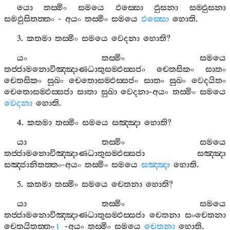
යො
තස‍්මිං
සමයෙ
ඵස‍්සො
ඵුසනා
සම‍්ඵුසනා
සමඵුසිතත‍්තං
-
අයං
තස‍්මිං
සමයෙ
ඵස‍්සො
හොති
.
3.
කතමා
තස‍්මිං
සමයෙ
වෙදනා
හොති
?
යං
තස‍්මිං
සමයෙ
තජ‍්ජාමනොවිඤ‍්ඤාණධාතුසම‍්ඵස‍්සජං
චෙතසිකං
සාතං
චෙතසිකං
සුඛං
චෙතොසම‍්ඵස‍්සජං
සාතං
සුඛං
වෙදයිතං
චෙතොසම‍්ඵස‍්සජා
සාතා
සුඛා
වෙදනා
-
අයං
තස‍්මිං
සමයෙ
වෙදනා
හොති
.
4.
කතමා
තස‍්මිං
සමයෙ
සඤ‍්ඤා
හොති
?
යා
තස‍්මිං
සමයෙ
තජ‍්ජාමනොවිඤ‍්ඤාණධාතුසම‍්ඵස‍්සජා
සඤ‍්ඤා
සඤ‍්ජානිතත‍්තං
-
අයං
තස‍්මිං
සමයෙ
සඤ‍්ඤා
හොති
.
5.
කතමා
තස‍්මිං
සමයෙ
චෙතනා
හොති
?
යා
තස‍්මිං
සමයෙ
තජ‍්ජාමනොවිඤ‍්ඤාණධාතුසම‍්ඵස‍්සජා
චෙතනා
සංචෙතනා
චෙතයිතත‍්තං
-
අයං
තස‍්මිං
සමයෙ
චෙතනා
හොති
.
1