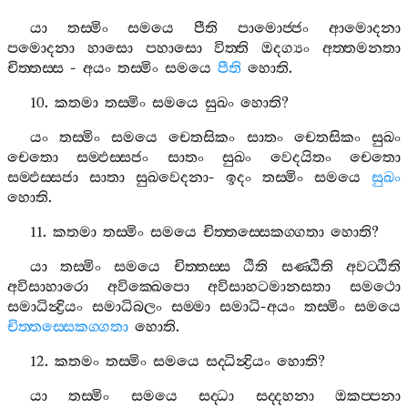
යා
තස‍්මිං
සමයෙ
පීති
පාමොජ‍්ජං
ආමොදනා
පමොදනා
හාසො
පහාසො
විත‍්ති
ඔදග්‍යං
අත‍්තමනතා
චිත‍්තස‍්ස
-
අයං
තස‍්මිං
සමයෙ
පීති
හොති
.
10.
කතමා
තස‍්මිං
සමයෙ
සුඛං
හොති
?
යං
තස‍්මිං
සමයෙ
චෙතසිකං
සාතං
චෙතසිකං
සුඛං
චෙතො
සම‍්ඵස‍්සජං
සාතං
සුඛං
වෙදයිතං
චෙතො
සම‍්ඵස‍්සජා
සාතා
සුඛවෙදනා
-
ඉදං
තස‍්මිං
සමයෙ
සුඛං
හොති
.
11.
කතමා
තස‍්මිං
සමයෙ
චිත‍්තස‍්සෙකග‍්ගතා
හොති
?
යා
තස‍්මිං
සමයෙ
චිත‍්තස‍්ස
ඨිති
සණ‍්ඨිති
අවට‍්ඨිති
අවිසාහාරො
අවික‍්ඛෙපො
අවිසාහටමානසතා
සමථො
සමාධින්‍ද්‍රියං
සමාධිබලං
සම‍්මා
සමාධි
-
අයං
තස‍්මිං
සමයෙ
චිත‍්තස‍්සෙකග‍්ගතා
හොති
.
12.
කතමං
තස‍්මිං
සමයෙ
සද‍්ධින්‍ද්‍රියං
හොති
?
යා
තස‍්මිං
සමයෙ
සද‍්ධා
සද‍්දහනා
ඔකප‍්පනා