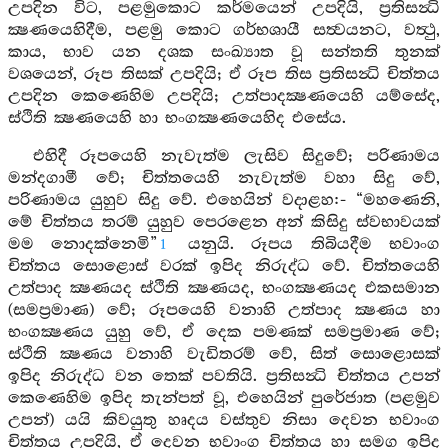
උපදින විට, පළමුකොට කර්මයෙන් උපදියි, ප්‍රතිසන්‍ධි
ක්‍ෂණයෙහිදීම, පළමු කොට ගර්භශායී සත්‍වයනට, වත්‍ථු,
කාය, භාව යන දශක සංඛ්‍යාත වූ සන්තති තුනක්
වශයෙන්, රූප තිසක් උපදියි; ඒ රූප තිස ප්‍රතිසන්‍ධි චිත්තය
උපදින කෙණෙහිම උපදියි; උත්පාදක්‍ෂණයෙහි යම්සේද,
ස්ථිති ක්‍ෂණයෙහි හා භංගක්‍ෂණයෙහිද එසේය.
එහිදී රූපයෙහි නැවැත්ම ලැසිව සිදුවේ; පරිණාමය
මන්දගාමී වේ; චිත්තයෙහි නැවැත්ම වහා සිදු වේ,
පරිණාමය යුහුව සිදු වේ. එහෙයින් වදාළහ:- “මහණෙනි,
මේ චිත්තය තරම් යුහුව පෙරළෙන අන් කිසිදු ස්වභාවයක්
මම නොදක්නෙමි”
යනුයි. රූපය තිබියදීම භවාංග
1
චිත්තය සොළොස් වරක් ඉපිද නිරුද්ධ වේ. චිත්තයෙහි
උත්පාද ක්‍ෂණයද ස්ථිති ක්‍ෂණයද, භංගක්‍ෂණයද එකසමාන
(සමප්‍රමාණ) වේ; රූපයෙහි වනාහි උත්පාද ක්‍ෂණය හා
භංගක්‍ෂණය යුහු වේ, ඒ දෙක පමණක් සමප්‍රමාණ වේ;
ස්ථිති ක්‍ෂණය වනාහි වැඩිතරම් වේ, සිත් සොළොසක්
ඉපිද නිරුද්ධ වන තෙක් පවතියි. ප්‍රතිසන්‍ධි චිත්තය උපන්
කෙණෙහිම ඉපිද තැන්පත් වූ, එහෙයින් පුරේජාත (පළමුව
උපන්) යයි කිවයුතු හෘදය වස්තුව නිසා දෙවන භවාංග
චිත්තය උපදියි, ඒ දෙවන භවාංග චිත්තය හා සමග ඉපිද