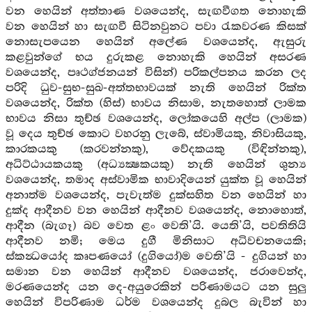
වන හෙයින් අත්තාණ වශයෙන්ද, සැඟවීගත නොහැකි
වන හෙයින් හා සැඟවී සිටිනවුනට පවා රැකවරණ කිසක්
නොසැපයෙන හෙයින් අලේණ වශයෙන්ද, ඇසුරු
කළවුන්ගේ භය දුරුකළ නොහැකි හෙයින් අසරණ
වශයෙන්ද, පෘථග්ජනයන් විසින්) පරිකල්පනය කරන ලද
පරිදි ධුව-සුභ-සුඛ-අත්තභාවයක් නැති හෙයින් රික්ත
වශයෙන්ද, රික්ත (හිස්) භාවය නිසාම, නැතහොත් ලාමක
භාවය නිසා තුච්ඡ වශයෙන්ද, ලෝකයෙහි අල්ප (ලාමක)
වූ දෙය තුච්ඡ කොට වහරනු ලැබේ, ස්වාමියකු, නිවාසියකු,
කාරකයකු (කරවන්නකු), වේදකයකු (විඳින්නකු),
අධිට්ඨායකයකු (අධ්‍යක්‍ෂකයකු) නැති හෙයින් ශුන්‍ය
වශයෙන්ද, තමාද අස්වාමික භාවාදියෙන් යුක්ත වූ හෙයින්
අනාත්ම වශයෙන්ද, පැවැත්ම දුක්සහිත වන හෙයින් හා
දුක්ද ආදීනව වන හෙයින් ආදීනව වශයෙන්ද, නොහොත්,
ආදීන (බැගෑ) බව වෙත ළං වෙති’යි. යෙති’යි, පවතිතියි
ආදීනව නමි; මෙය දුගී මිනිසාට අධිවචනයෙකි;
ස්කන්‍ධයෝද කෘපණයෝ (දුගියෝ)ම වෙති’යි - දුගියන් හා
සමාන වන හෙයින් ආදීනව වශයෙන්ද, ජරාවෙන්ද,
මරණයෙන්ද යන දෙ-අයුරෙකින් පරිණාමයට යන සුලු
හෙයින් විපරිණාම ධර්ම වශයෙන්ද දුබල බැවින් හා