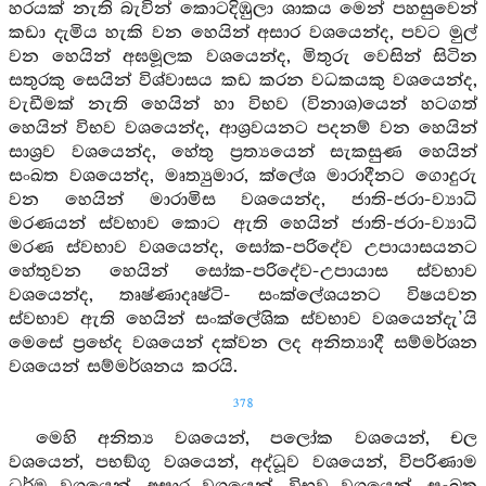
හරයක් නැති බැවින් කොටදිඹුලා ශාකය මෙන් පහසුවෙන්
කඩා දැමිය හැකි වන හෙයින් අසාර වශයෙන්ද, පවට මුල්
වන හෙයින් අඝමූලක වශයෙන්ද, මිතුරු වෙසින් සිටින
සතුරකු සෙයින් විශ්වාසය කඩ කරන වධකයකු වශයෙන්ද,
වැඩීමක් නැති හෙයින් හා විභව (විනාශ)යෙන් හටගත්
හෙයින් විභව වශයෙන්ද, ආශ්‍රවයනට පදනම් වන හෙයින්
සාශ්‍රව වශයෙන්ද, හේතු ප්‍රත්‍යයෙන් සැකසුණ හෙයින්
සංඛත වශයෙන්ද, මෘත්‍යුමාර, ක්ලේශ මාරාදීනට ගොදුරු
වන හෙයින් මාරාමිස වශයෙන්ද, ජාති-ජරා-ව්‍යාධි
මරණයන් ස්වභාව කොට ඇති හෙයින් ජාති-ජරා-ව්‍යාධි
මරණ ස්වභාව වශයෙන්ද, සෝක-පරිදේව උපායාසයනට
හේතුවන හෙයින් සෝක-පරිදේව-උපායාස ස්වභාව
වශයෙන්ද, තෘෂ්ණාදෘෂ්ටි- සංක්ලේශයනට විෂයවන
ස්වභාව ඇති හෙයින් සංක්ලේශික ස්වභාව වශයෙන්දැ’යි
මෙසේ ප්‍රභේද වශයෙන් දක්වන ලද අනිත්‍යාදී සම්මර්ශන
වශයෙන් සම්මර්ශනය කරයි.
378
මෙහි අනිත්‍ය වශයෙන්, පලෝක වශයෙන්, චල
වශයෙන්, පභඞ්ගු වශයෙන්, අද්ධූව වශයෙන්, විපරිණාම