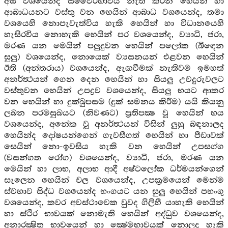
අඝ වශයෙන්ද ස්වෛරීභාවය නැති කරන හෙයින් හා
ආබාධයනට වස්තු වන හෙයින් ආබාධ වශයෙන්ද, තමා
වශයෙහි නොපැවැත්විය හැකි හෙයින් හා විධානයෙහි
හැසිරවිය නොහැකි හෙයින් පර වශයෙන්ද, ව්‍යාධි, ජරා,
මරණ යන මෙයින් පලුදුවන හෙයින් පලෝක (බිඳෙන
සුලු) වශයෙන්ද, නොයෙක් ව්‍යසනයන් එළවන හෙයින්
ඊති (අන්තරාය) වශයෙන්ද, ඇඟවීමක් නැතිවම ඉමහත්
අනර්ත්‍ථයන් ගෙන දෙන හෙයින් හා සියලු උවදුරුවලට
වස්තුවන හෙයින් උපද්‍රව වශයෙන්ද, සියලු භයට ආකර
වන හෙයින් හා දුක්ඛුපසම (දුක් සමනය කිරීම) යයි කියනු
ලබන පරමසුඛයට (නිවණට) ප්‍රතිපක්‍ෂ වූ හෙයින් භය
වශයෙන්ද, අනේක වූ අනර්ත්‍ථයන් විසින් ලුහු බඳනාලද
හෙයින්ද දෝෂයන්ගෙන් ගැවසීගත් හෙයින් හා පීඩාවක්
සෙයින් නො-ඉවසිය හැකි වන හෙයින් උපසග්ග
(වසන්ගත රෝග) වශයෙන්ද, ව්‍යාධි, ජරා, මරණ යන
මෙයින් හා ලාභ, අලාභ ආදී අෂ්ටලෝක ධර්මයන්ගෙන්
සැලෙන හෙයින් චල වශයෙන්ද, උපක්‍රමයෙන් මෙන්ම
ස්වභාව සිද්ධ වශයෙන්ද භංගයට යන සුලු හෙයින් පභංගු
වශයෙන්ද, කවර අවස්ථාවෙක වුවද ගිලිහී යාහැකි හෙයින්
හා ස්ථිර භාවයක් නොමැති හෙයින් අද්ධුව වශයෙන්ද,
අනාරක්‍ෂිත භාවයෙන් හා ක්‍ෂේමභාවයක් නොලද හැකි