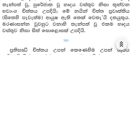
තැන්පත් වූ, පුරේජාත වූ හෘදය වස්තුව නිසා තුන්වන
භවාංග චිත්තය උපදියි; මේ නයින් චිත්ත ප්‍රවෘත්තිය
(සිතෙහි පැවැත්ම) ආයුෂ ඇති තෙක් වෙතැ’යි දතයුතුය.
මරණාසන්න වූවහුට වනාහි තැන්පත් වූ එකම හෘදය
වස්තුව නිසා සිත් සොළොසක් උපදියි.
380
ප්‍රතිසන්‍ධි චිත්තය උපන් කෙණෙහිම උපන් රූපය
ප්‍රතිසන්‍ධි චිත්තයෙන් මතු සොළොස්වන චිත්තය හා සමග
නිරුද්ධ වේ. ස්ථිති ක්‍ෂණයෙහි උපන් රූපය සතළොස්වන
චිත්තයෙහි ඉපැදීම හා සමග නිරුද්ධ වේ. භංගක්‍ෂණයෙහි
උපන් චිත්තය සතළොස්වන චිත්තයෙහි ස්ථිතික්‍ෂණයට
පැමිණ නිරුද්ධ වේ, යම්තාක් පැවැත්ම වේද, ඒතාක්
මෙසේම පවතියි. ඕපපාතික සත්‍වයනටද මේ
ආකාරයෙන්ම සන්තති සතක් (චක්‍ඛු, සෝත, ඝාණ, ජිව්හා,
කාය, භාව, වත්‍ථු දශක) වශයෙන් රූප සැත්තෑවක් පවතී.
එහිලා කර්මය, කර්ම සමූත්‍ථානය, කර්ම ප්‍රත්‍යය,
කර්මප්‍රත්‍යය-චිත්ත සමුත්‍ථානය, කර්ම ප්‍රත්‍යය ආහාර
සමුත්‍ථානය කර්ම ප්‍රත්‍යය ඍතු සමුත්‍ථානය යන මේ