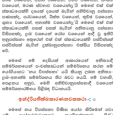
ධර්ම වශයෙන්, අසාර වශයෙන්, විභව වශයෙන්, සංඛත
වශයෙන්, මරණ ස්වභාව වශයෙන්දැ’යි මෙසේ එක් එක්
ස්කන්‍ධයෙක්හි දශයක් දශයක් බැගින් අනිච්චානු පස්සනා
පණසක්ද, පරවශයෙන්, රික්ත වශයෙන්, තුච්ඡ වශයෙන්,
ශුන්‍ය වශයෙන්, අනාත්ම වශයෙන්දැ’යි මෙසේ එක් එක්
ස්කන්‍ධයෙක්හි පසක් පසක් බැගින් අනිත්‍යානු පස්සනා
විසිපහක්ද, දුඃඛ වශයෙන් රෝග වශයෙන් ආදී වූ ඉතිරි
අනුපස්සනා අතුරෙන් එක් එක් ස්කන්‍ධයෙක්හි පස්විස්සක්
පස්විස්සක් බැගින් දුක්ඛානුපස්සනා එක්සිය විසිපහක්ද
වේ.
මෙසේ මේ දෙසියක් ආකාරයෙන් අනිත්‍යාදී
සම්මර්ශනයෙන් පංචස්කන්‍ධයන් සම්මර්ශනය කරන මේ
යෝගියාහට ‘නය විපස්සනා’ යයි කියනු ලබන අනිත්‍ය-
දුඃඛ-අනාත්ම සම්මර්ශනය තිර බවට යෙයි. මේ වනාහි,
පෙළනය අනුව, මෙහි අනිච්චානුපස්සනාදී වශයෙන්
සම්මර්ශනාරම්භය පිළිබඳ විධානයයි.
ඉන්ද්රියතික්ඛකාරණනවකකථා
මෙසේ නය විපස්සනා පිණිස යෝග කිරිමෙන් පවා