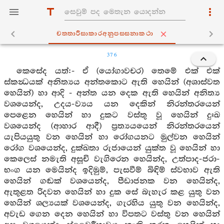
චත‍්තාරීසාකාරඅනුපස‍්සනාකථා
376
කෙසේද යත්:- ඒ (යෝගාවචර) තෙමේ එක් එක්
ස්කන්‍ධයක් අනිත්‍යය අන්තකොට ඇති හෙයින් (අශාස්වත
හෙයින්) හා ආදි - අන්ත යන දෙක ඇති හෙයින් අනිත්‍ය
වශයෙන්ද, උදය-ව්‍යය යන දෙකින් නිරන්තරයෙන්
පෙළෙන හෙයින් හා දුකට වස්තු වූ හෙයින් දුඃඛ
වශයෙන්ද (ආහාර ආදී) ප්‍රත්‍යයයෙන් නිරන්තරයෙන්
යැපියයුතු වන හෙයින් හා රෝගයනට මුල්වන හෙයින්
රෝග වශයෙන්ද, දුක්ඛතා රුජායෙන් යුක්ත වූ හෙයින් හා
කෙලෙස් නමැති අසූචි වැගිරෙන හෙයින්ද, උත්පාද-ජරා-
භංග යන මෙයින්ද ඉදිමුම්, පැසවීම් බිඳිම් ස්වභාව ඇති
හෙයින් ගඬක් වශයෙන්ද, පීඩාජනක වන හෙයින්ද,
ඇතුළත රිදවන හෙයින් හා දුක සේ බැහැර කළ යුතු වන
හෙයින් ශල්‍යයක් වශයෙන්ද, ගැරහිය යුතු වන හෙයින්ද,
අවැඩ ගෙන දෙන හෙයින් හා විපතට වස්තු වන හෙයින්