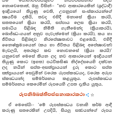
යම් යෝගාවචරයකුහට නයවිපස්සනාව සිද්ධ
නොවෙතොත්, ඔහු විසින්:- “නව ආකාරයෙකින් (ශ්‍රද්ධාදී)
ඉන්‍ද්‍රියයෝ තියුණු වෙති, උපනූපන් සංස්කාරයන්ගේ
ක්‍ෂයවීම දකියි, තවද එහිදී මනාසේ ක්‍රියා කරයි,
සතතයෙන් ක්‍රියා කරයි, සප්පාය ලෙස ක්‍රියා කරයි,
සමාධිය පිළිබඳ නිමිති ගැනීමෙන්ද (ක්‍රියාකරයි),
බොජ්ඣංගයන් අනුව පැවැත්මෙන් (ක්‍රියා කරයි), කය හා
ජීවිතය පිළිබඳව නිරපේක්‍ෂතාවට එළඹෙයි, එහිදී
නෛෂ්ක්‍රම්‍යයෙන් (කය හා ජීවිතය පිළිබඳ අපේක්‍ෂාවන්)
මැඩලයි, අතරතුර කඩ නොවනසේ (ක්‍රියා කරයි)’
යනුවෙන් මෙසේ කියන ලද නව ආකාරයෙන් ඉන්‍ද්‍රියයන්
තියුණු කොට (ඉහත) පඨවිකසිණ නිද්දේසයෙහි දක්වන
ලද නයින් සප්ත-අසත්ප්‍රායයන් දුරු කොට සප්ත
ස‍්‍ත්ප්‍රායයන් සෙවුමින් වරෙක රූපස්කන්‍ධයද, වරෙක අරූප
ස්කන්‍ධයන්ද සම්මර්ශනය කළයුතුය. රූපස්කන්‍ධය
සම්මර්ශනය කෙරෙමින් රූපයෙහි උපත දැකිය යුතුය,
රූපනිබ්බත්තිපස්සනාකාරකථා
ඒ මෙසේයි:- ‘මේ රූපස්කන්‍ධය වනාහි කර්ම ආදී
කරුණු සතරෙකින් උපදියි, සියලු සත්‍වයන්ගේ රූපය